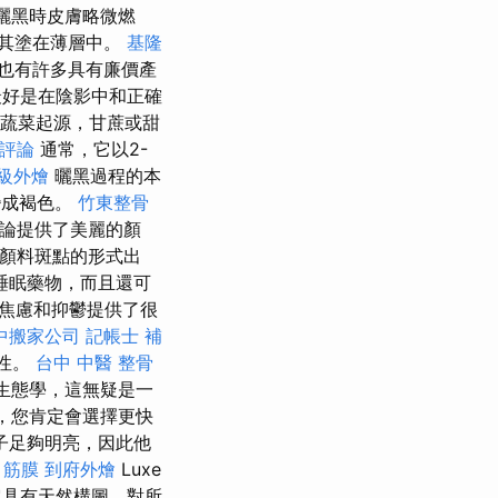
曬黑時皮膚略微燃
其塗在薄層中。
基隆
也有許多具有廉價產
最好是在陰影中和正確
是蔬菜起源，甘蔗或甜
的評論
通常，它以2-
級外燴
曬黑過程的本
變成褐色。
竹東整骨
評論提供了美麗的顏
以顏料斑點的形式出
睡眠藥物，而且還可
輕焦慮和抑鬱提供了很
中搬家公司
記帳士 補
特性。
台中 中醫 整骨
生態學，這無疑是一
灘，您肯定會選擇更快
子足夠明亮，因此他
筋膜
到府外燴
Luxe
具有天然構圖，對所