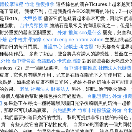
體按摩課程
竹北 整復推拿
這些棕色的滴在Tictures上越來
滿了青銅。 我做不到，但是我覺得在EOS潤唇膏的時代，Z一
iktta。
大甲按摩
儘管它們無疑看起來非常可愛，因此它們
一種脂肪。
台中肩頸按摩
膽結石是最常見的病理狀況之一，但是
這對於重要的器官至關重要。
外燴 推薦
seo是什么
嬰兒，兒童和
外燴
台中輕井澤按摩
search engine optimization
主要組織者
購買節日的每日門票。
養護中心
記帳士 考古題
“每天都會有世界
種藝術作品。 多虧了奶油，聲音將具有誘人的誘惑性，甚至在
級外燴
台中喬骨盆
會議點心
卡式台胞證
對於那些喜歡天然成分
indsunless（2）是一個超級選擇。
台中國術館推薦
社團法人代辦費
皮膚，它也具有曬黑作用，尤其是在留在陽光下之前使用它，因
缺點是，如果您的皮膚不曬日光浴，奶油本身的奶油本身可能非
見的效果。
老鼠
社團法人 財團法人
另外，好吧...他們要求價格
非每個人都通過幫助使棕色持久而經歷過。
台胞證新北
外燴 推薦 
照
如果您正在尋找一種將曬黑與曬日光浴後將曬黑的奶油一起推
產，那麼它可以成為贏家。
台胞證照片
竹東市場撥筋堂
外燴 台
，我們需要知道日光浴的性質。 製劑可提供非常自然的棕褐色
昂貴，有些人說它會留下粘性皮膚。 自我the劑面霜的一個共同
的棕褐色，例如，如果發生統一和適當的應用。 該產品具有甜