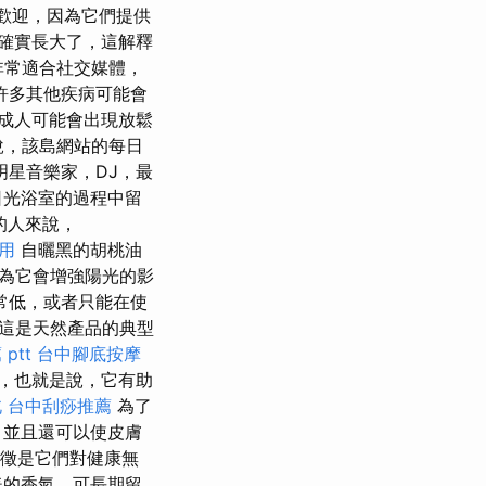
越受歡迎，因為它們提供
代確實長大了，這解釋
非常適合社交媒體，
許多其他疾病可能會
成人可能會出現放鬆
說，該島網站的每日
明星音樂家，DJ，最
日光浴室的過程中留
的人來說，
用
自曬黑的胡桃油
為它會增強陽光的影
常低，或者只能在使
，這是天然產品的典型
ptt
台中腳底按摩
，也就是說，它有助
北
台中刮痧推薦
為了
，並且還可以使皮膚
特徵是它們對健康無
美的香氣，可長期留