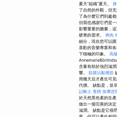
夏天“組織”夏天。
身
了自然的外觀，但充
了為什麼它們到處都是T
但我也感謝它們是
影響重要的膽囊，
硬凳的需求。
烤肉 
細分，現在您可以
喜歡的音樂專業和各
下積極的印象。
高
AnnemarieBörl
含量有助於強烈滋潤
響。
筋膜沾黏撥筋
用幾天后才產生可
代價。 缺點是，並
記帳士 查榜
按摩證
於天然黑色素的生
做出一個完善的決定
滋潤。 缺點是它很
害，但可以產生相同