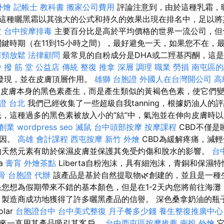
外燴
記帳士 教科書
搬家公司費用
評論注意到，由於這種乳霜，
這種曬黑霜以其強大的公式和持久的效果出現在排名中，足以將
盆
台中按摩排毒
主要百分比是高於平均價格的世界一流公司，但
關鍵時期（在11到15小時之間），最好避免一天，如果您不在，
肩頸放鬆
法律顧問
最常見的自粉成分是DHA或二羥基丙酮，這
 撥 筋 堂 公益店 傳統 整復 推拿 深層 調理 職業 勞損 南屯區
發現，並在皮膚頂層作用。
雄獅 台胞證
外國人在台灣開公司
高
激皮膚本身的黑色素產生，而是產生類似的黃褐色色素，使它們
證 台北
我們已經收集了一些超級自我tanning，根據奶油人的
光，這種過多的黑色素被放入小的“結”中，氣泡並在伸向皮膚時
創業
wordpress seo
滅鼠
台中頭部按摩
按摩課程
CBD不僅是
原因。
高雄 會計課程
西屯按摩
新竹 外燴
CBD為緩解疼痛，減
的天然元素有助於保濕皮膚並保護其免受灼傷和脫水的影響。
台
ta
膏肓
外燴茶點
Liberta自粉泡沫，具有細泡沫，青銅和保濕
骨
台胞證 代辦
該產品是基於自然提取物🌿創建的，並且是一種
果您想為假期帶來不錯的基本顏色，但是在1-2天內您將前往海
 製造商成功地獲得了許多曬黑產品的信譽。 深色桑拿奶油的瓶
lar
台胞證台中
台中美式整復
月子餐多少錢
養生整復推廣中心
以來一直用其產品吸引其客戶。
台中西屯區按摩推薦
南投 外燴
它