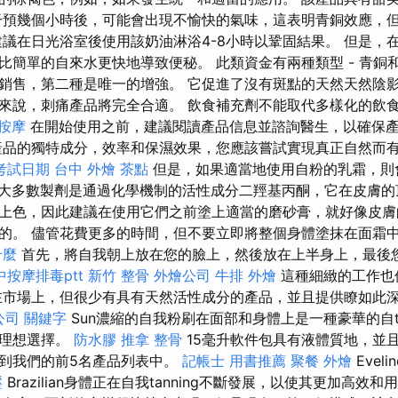
干預幾個小時後，可能會出現不愉快的氣味，這表明青銅效應，
建議在日光浴室後使用該奶油淋浴4-8小時以鞏固結果。 但是，
比簡單的自來水更快地導致便秘。 此類資金有兩種類型 - 青銅
銷售，第二種是唯一的增強。 它促進了沒有斑點的天然天然陰影
來說，刺痛產品將完全合適。 飲食補充劑不能取代多樣化的飲
按摩
在開始使用之前，建議閱讀產品信息並諮詢醫生，以確保
品的獨特成分，效率和保濕效果，您應該嘗試實現真正自然而
考試日期
台中 外燴 茶點
但是，如果適當地使用自粉的乳霜，則
大多數製劑是通過化學機制的活性成分二羥基丙酮，它在皮膚
上色，因此建議在使用它們之前塗上適當的磨砂膏，就好像皮膚
的。 儘管花費更多的時間，但不要立即將整個身體塗抹在面霜
什麼
首先，將自我朝上放在您的臉上，然後放在上半身上，最後
中按摩排毒ptt
新竹 整骨
外燴公司
牛排 外燴
這種細緻的工作也
在市場上，但很少有具有天然活性成分的產品，並且提供瞭如此
公司
關鍵字
Sun濃縮的自我粉刷在面部和身體上是一種豪華的自ta
的理想選擇。
防水膠
推拿 整骨
15毫升軟件包具有液體質地，並
到我們的前5名產品列表中。
記帳士 用書推薦
聚餐 外燴
Eveli
壓
Brazilian身體正在自我tanning不斷發展，以使其更加高效