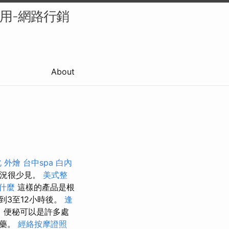
的應用-網路行銷
About
 外燴
台中spa
白內
情況很少見。
美式整
考什麼
這樣的產品是根
到3至12小時後。
逢
 便秘可以是許多處
厥藥。
經絡按摩證照