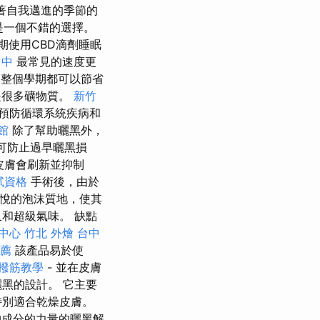
著自我邁進的季節的
是一個不錯的選擇。
期使用CBD滴劑睡眠
台中
最常見的速度更
％，整個學期都可以節省
是很多礦物質。
新竹
預防循環系統疾病和
館
除了幫助曬黑外，
，可防止過早曬黑損
皮膚會刷新並抑制
試資格
手術後，由於
愉悅的泡沫質地，使其
和超級氣味。 缺點
中心
竹北 外燴
台中
推薦
該產品易於使
撥筋教學
- 並在皮膚
黑的設計。 它主要
特別適合乾燥皮膚。
物成分的力量的曬黑解