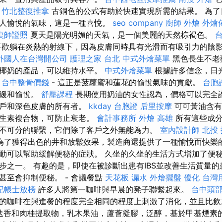
。
竹北整復推拿
古銅色的公式有助於快速實現所需的結果。 為了
人愉悅的氣味，這是一種喜悅。
seo company
廚師 外燴
外燴
復師證照
夏天是陽光明媚的天氣，是一個美麗的天然棕褐色。
歡躺在炎熱的射線下，因為皮膚同時具有光滑而有吸引力的陰影
外國人在台灣開公司
護理之家 台北
中式外燴菜單
黑色長生不老
於椰奶的產品，可以維持水平。
中式外燴菜單
根據許多信念，日
鬆
台中整骨價錢
- 這正是菠蘿蜜和蓮花的愉悅氣味的貢獻。
台胞
舒緩和愉悅。
舒壓課程
長期使用奶油的女性認為，價格可以完全證
用戶和深色皮膚的所有者。
kkday 台胞證
后里按摩
可可黃油含有
維生素複合物，可防止衰老。
會計事務所
外燴 高雄
所有這些成分
不可分的聯繫，它們除了客戶之外無能為力。
室內設計師
北投
為了獲得出色的井和放鬆效果，製造商還提供了一種愉悅而快樂的
動可以幫助緩解便秘的症狀。 久坐的久坐的生活方式增加了便
步之一。 有趣的是，即使在被診斷出患有IBS並改善生活質量
甚至會抑制便秘。 - 會議餐點
天花板 漏水
外燴擺盤
優化 台灣
記帳士放榜
許多人將第一咖啡與早晨的凳子聯繫起來。
台中頭
的咖啡在與進餐的程度完全相同的程度上刺激了消化，並且比飲
迷迭香和肉桂提取物，乳木果油，蘆薈凝膠，泛醇，基於甲基煙素