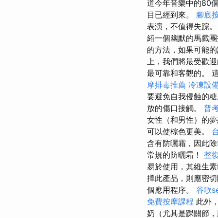
道今年音樂中的80
目已經到來。
腳底
表演，不值得失踪
紹一個幽默的馬戲
的方法，如果可能
上，我們將最受歡
最可靠和客觀的。 
摩排毒推薦
冷凍設
要避免自我侵蝕的
放的傷口接觸。
普考
女性（和男性）的夢
可以使棕色更美。
含有防曬霜，因此除
常規的防曬霜！
整
易於使用，其維生素
擇此產品，則應密切
個應用程序。
谷歌s
免費按摩課程
此外，
奶（尤其是踝關節，