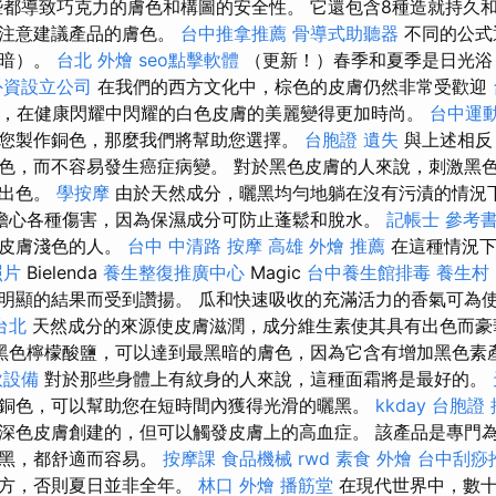
些都導致巧克力的膚色和構圖的安全性。 它還包含8種造就持久
應注意建議產品的膚色。
台中推拿推薦
骨導式助聽器
不同的公式
黑暗）。
台北 外燴
seo點擊軟體
（更新！）春季和夏季是日光浴
外資設立公司
在我們的西方文化中，棕色的皮膚仍然非常受歡迎
來，在健康閃耀中閃耀的白色皮膚的美麗變得更加時尚。
台中運
您製作銅色，那麼我們將幫助您選擇。
台胞證 遺失
與上述相反
色，而不容易發生癌症病變。 對於黑色皮膚的人來說，刺激黑
人出色。
學按摩
由於天然成分，曬黑均勻地躺在沒有污漬的情況
擔心各種傷害，因為保濕成分可防止蓬鬆和脫水。
記帳士 參考
於皮膚淺色的人。
台中 中清路 按摩
高雄 外燴 推薦
在這種情況下
照片
Bielenda
養生整復推廣中心
Magic
台中養生館排毒
養生村
明顯的結果而受到讚揚。 瓜和快速吸收的充滿活力的香氣可為
台北
天然成分的來源使皮膚滋潤，成分維生素使其具有出色而
黑色檸檬酸鹽，可以達到最黑暗的膚色，因為它含有增加黑色素
飲設備
對於那些身體上有紋身的人來說，這種面霜將是最好的。
銅色，可以幫助您在短時間內獲得光滑的曬黑。
kkday 台胞證
深色皮膚創建的，但可以觸發皮膚上的高血症。 該產品是專門
曬黑，都舒適而容易。
按摩課
食品機械
rwd
素食 外燴
台中刮痧推
地方，否則夏日並非全年。
林口 外燴
播筋堂
在現代世界中，數十