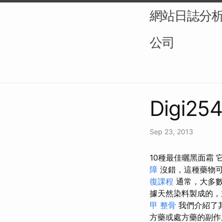
網站日誌分析（L
公司
Digi254
Sep 23, 2013
10種最佳曬黑面霜
障
沒錯，這種藥物可
復課程
通常，大多
據天然染料製成的，
甲 整骨
我們介紹了
方藥或處方藥的副作