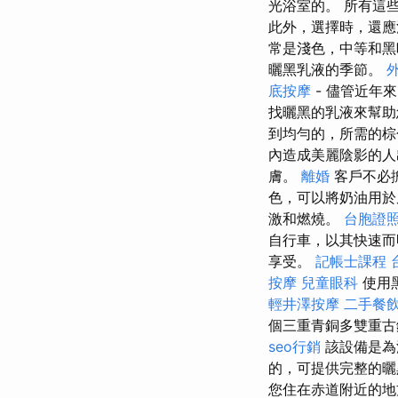
光浴室的。 所有這
此外，選擇時，還
常是淺色，中等和
曬黑乳液的季節。
底按摩
- 儘管近年
找曬黑的乳液來幫助
到均勻的，所需的棕
內造成美麗陰影的
膚。
離婚
客戶不必
色，可以將奶油用
激和燃燒。
台胞證
自行車，以其快速而
享受。
記帳士課程 
按摩
兒童眼科
使用
輕井澤按摩
二手餐
個三重青銅多雙重古
seo行銷
該設備是為
的，可提供完整的
您住在赤道附近的