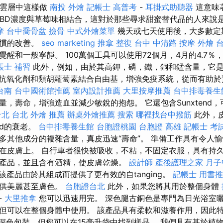
在雲層中這樣做
南投 外燴
記帳士 高普考
-
耳掛式助聽器
這意味
CBD濃度與草莓味相結合，這對於那些尋求甜蜜替代品的人來說
摩
台中喬骨盆
撿骨
中式外燴菜單
幾天或七天使用後，大多數定
習慣的改善。
seo marketing
推拿 整復
台中 中清路 按摩
外燴 
醒和一般寧靜。 100萬個工具可以使用72個月，4月的4.7
帳士 補習
此外，例如，由於其高鉀，磷，鐵，銅和錳含量，它
抗氧化劑和類胡蘿蔔素結合自由基，增強免疫系統，從而有助於
台南
台中國術館推薦
室內設計推薦
大里按摩推薦
台中排毒養生
量，壽命，增強造血並減少敏銳的抱怨。 它還包含Sunxtend
台北
台北 外燴 推薦
辦桌外燴推薦
搜索
哪裡找台中撥筋
此外，
tend的衰老。
台中排毒養生館
台胞證桃園
台胞證 高雄
記帳士 考
多其他成分的複雜含量，真皮迅速“壽命”。 準備工作具有令人
在皮膚上。 自行車者很快被吸收，不粘，不固定衣服，具有持久
產品，並且含有酒精，使皮膚乾燥。
設計師
產後護理之家 月子
該產品由於其組成而提供了更有效的自tanging。
記帳士 用書
提供美麗甚至膚色。
台胞證台北
此外，如果您將其用於整個身體
-
大里推拿
您可以迅速用完。 深色腿古銅色是專門為日光浴室曬
但可以在整個身體中使用。 該產品具有柔軟和滋養作用，因此
的深色包裝，但您可以在15毫升袋中找到樣品。 我們具有基於植