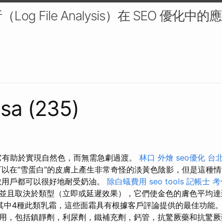
og File Analysis）在 SEO 優化中
sa (235)
 它有助於實現自然色，而無需急劇過渡。
林口 外燴
seo優化
台北
以在“雪蛋白”的皮膚上產生非常奇怪的淡黃色陰影，但是這種
數用戶都可以很好地耐受奶油。
除白蟻費用
seo tools
記帳士 
並且取決於類型（立即或延遲效果），它們使金色的膚色平均達
其中4種此類乳霜，這些面霜具有根據客戶評論提供的最佳功能。
用，包括鎮靜劑，利尿劑，鐵補充劑，鈣管，抗驚厥藥和抗驚