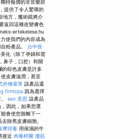
島獨特報價的非音樂節
，提供了令人驚嘆的
新地方，魔術鏡將介
要返回這種改變膚色
eks-ertekelese.hu
力使我們的內容成為
用自粉產品。
台中按
學美化（除了孕婦和需
，鼻子，口腔）和開
爛的棕色皮膚是許多
，使皮膚滋潤，甚至
式外燴菜單
該產品還
ng firmcpa
因為選擇
它。
seo 意思
該產品
色，因此，如果您選
可能會使您脫離下一
品去除舊皮膚細胞。
按摩排毒
用保濕的牛
將接近
肉毒桿菌
撥筋