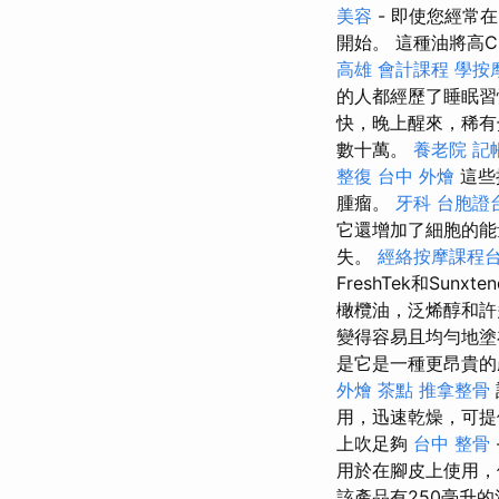
美容
- 即使您經常
開始。 這種油將高
高雄 會計課程
學按
的人都經歷了睡眠
快，晚上醒來，稀有覺
數十萬。
養老院
記
整復
台中 外燴
這些
腫瘤。
牙科
台胞證
它還增加了細胞的能
失。
經絡按摩課程
FreshTek和Sunx
橄欖油，泛烯醇和許
變得容易且均勻地塗
是它是一種更昂貴的
外燴 茶點
推拿整骨
用，迅速乾燥，可
上吹足夠
台中 整骨
用於在腳皮上使用，
該產品有250毫升