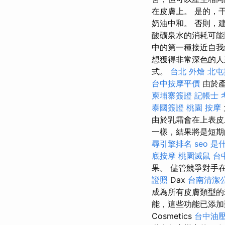
在皮膚上。 是的，
奶油中和。 否則，
酸礦泉水的消耗可能
中的第一種接近自我
想獲得非常深色的人
式。
台北 外燴
北屯
台中按摩平價
由於產
柬埔寨簽證
記帳士 
泰國簽證
桃園 按摩
由於乳霜會在上表皮
一樣，結果將是短期
尋引擎排名
seo 是
底按摩
桃園滅鼠
台
果。 儘管競爭對手
證照
Dax
台南清潔
成為所有皮膚類型
能，這些功能已添加
Cosmetics
台中油