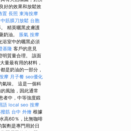
良好的效果和放鬆效
佈置
長照
東海按摩
台中筋膜刀放鬆
台胞
。 精英曬黑皮膚護
藥奶油。
脹氣 按摩
光浴室中的曬黑必須
證基隆
客戶的意見
明質量合理。 該面
大量最有用的材料，
都是奶油的一部分，
 按摩
月子餐
seo優化
氣味。 這是一個科
秘的風險，因此通常
的患者中，中等強度鍛
用語
local seo
按摩
部撥筋
台中 外燴
根據
水高60％，比無咖啡
的製劑是專門用於日