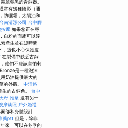
和美麗曬黑的青銅器。
通常有幾種陰影（通
，防曬霜，太陽油和
台南清潔公司
台中腳
動按摩
如果您正在尋
，自粉的面霜可以達
色素產生並在短時間
下，這也小心保護皮
書
在製備中缺乏古銅
，他們不應該害怕刺
Bronze是一種泡沫
使用奶油提供最大的
豪華的外觀。
中清路
產生的古銅色。
台中
天母 推拿
還有另一
按摩執照
戶外婚禮
為面部和身體設計
薦ptt
但是，除非
年來，可以在冬季的