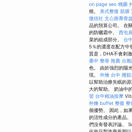
on page seo
桃園 
燒。
美式整復 筋膜
徵信社
文心路喬骨
品的預算公司。 在
的防曬霜中。
西屯
菜的組成部分。
台中
5％的濃度在配方中
質是，DHA不會刺
臺中 整骨 推薦
台胞
色。 由於強烈的陽
現。
外燴 台中
撥筋
以幫助治療失眠的
大的幫助。 奶油中
習
台中精油按摩
Vi
外燴 buffet
整復 整
個優勢。 因此，如
的活性成分的產品。
們沒有發表評論。 So
化妝品製造商長期