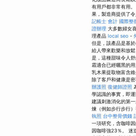
有用戶都非常有用
果，製造商提供了令
記帳士 會計
國際整
證辦理
大多數婦女喜
理產品
local seo
-
但是，該產品是基
給人帶來歡樂和放
是，這種甜味令人
霜適合已經曬黑的
乳木果提取物富含
除了客戶和健康是密
辦護照
復健師證照
學認識的事實，即運
建議刺激消化的第一
煉（例如步行步行）
執照
台中整骨價錢
一項研究，含咖啡因
因咖啡強23％。 