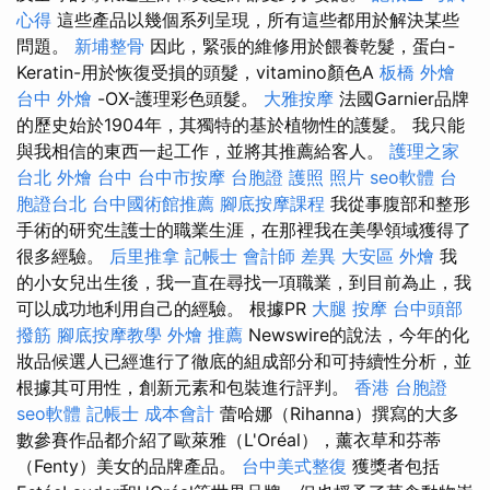
心得
這些產品以幾個系列呈現，所有這些都用於解決某些
問題。
新埔整骨
因此，緊張的維修用於餵養乾髮，蛋白-
Keratin-用於恢復受損的頭髮，vitamino顏色A
板橋 外燴
台中 外燴
-OX-護理彩色頭髮。
大雅按摩
法國Garnier品牌
的歷史始於1904年，其獨特的基於植物性的護髮。 我只能
與我相信的東西一起工作，並將其推薦給客人。
護理之家
台北
外燴 台中
台中市按摩
台胞證 護照 照片
seo軟體
台
胞證台北
台中國術館推薦
腳底按摩課程
我從事腹部和整形
手術的研究生護士的職業生涯，在那裡我在美學領域獲得了
很多經驗。
后里推拿
記帳士 會計師 差異
大安區 外燴
我
的小女兒出生後，我一直在尋找一項職業，到目前為止，我
可以成功地利用自己的經驗。 根據PR
大腿 按摩
台中頭部
撥筋
腳底按摩教學
外燴 推薦
Newswire的說法，今年的化
妝品候選人已經進行了徹底的組成部分和可持續性分析，並
根據其可用性，創新元素和包裝進行評判。
香港 台胞證
seo軟體
記帳士 成本會計
蕾哈娜（Rihanna）撰寫的大多
數參賽作品都介紹了歐萊雅（L'Oréal），薰衣草和芬蒂
（Fenty）美女的品牌產品。
台中美式整復
獲獎者包括