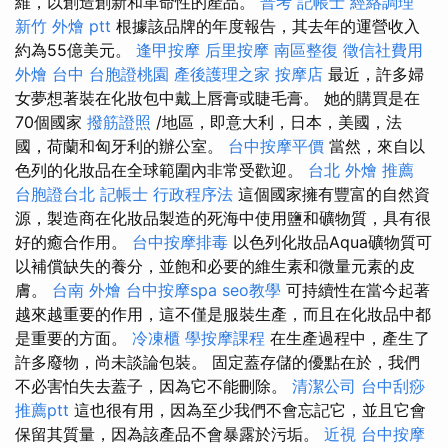
維，以創造創新和革命性的產品。
普考 記帳士
經絡調理
新竹 外燴 ptt
根據該品牌的年度報告，其去年的運營收入
約為55億美元。
逢甲按摩
后里按摩
南區整復
徵信社費用
外燴 台中
台胞證桃園
產後護理之家
按摩店
最近，許多婦
女夢想著裝在化妝包中戴上唇膏或睫毛膏。 她的購買是在
70個國家
撥筋證照
/地區，即意大利，日本，美國，法
國，荷蘭和匈牙利的辦公室。
台中按摩平價
當然，來自以
色列的化妝品在全球範圍內非常受歡迎。
台北 外燴 推薦
台胞證台北
記帳士 行政程序法
這個國家擁有豐富的自然資
源，製造商在化妝品製造的死海中使用鹽和礦物質，具有很
好的癒合作用。
台中按摩排毒
以色列化妝品Aqua礦物質可
以補償缺失的養分，並飽和必要的維生素和微量元素的皮
膚。
台南 外燴
台中按摩spa
seo教學
可持續性在當今起著
越來越重要的作用，這不僅是服裝生產，而且在化妝品中都
是重要的方面。
冷凍櫃
學按摩課程
在生產過程中，產生了
許多廢物，尚未談論包裝。 固定蓋存儲的優點在於，我們
不必害怕失去蓋子，因為它不能刪除。
清潔公司
台中刮痧
推薦ptt
這也很有用，因為至少我們不會忘記它，並且它會
保留其質量，因為該產品不會暴露於污垢。
近視
台中按摩