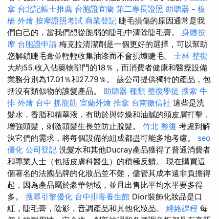
拿
台北記帳士推薦
台胞證宜蘭
第二專長證照
助聽器
-
板
橋 外燴
按摩證照考試
商業登記
睫毛損傷的原因通常是我
們自己的，當我們想從脆弱的睫毛中清除睫毛膏。
身體按
摩
台胞證申請
梅克拉清潔劑是一個更好的選擇，可以幫助
您解鎖睫毛膏並輕輕收集油漆而不會損壞睫毛。
士林 整復
大約55.收入佔藥物部門的18％，而消費者健康和醫療設備
業務分別為17.01％和27.79％。 該公司提供獨特的產品，包
括沒有類似物的護髮產品。
助聽器 種類
整復學徒
搜索
牛
排 外燴
台中 抓龍筋
宜蘭外燴
推拿
台南徵信社
這些是洗
髮水，香脂和精華液，有助於與乾燥和油膩的頭皮屑打擊，
增強頭髮，刺激頭髮生長並防止脫髮。
竹北 整復
考慮到解
決它們的需求，將每個設備的組成都盡可能多地考慮。
seo
優化
公司登記
洗髮水和其他Ducray產品獲得了普通消費者
和專業人士（包括皮膚科醫生）的積極反饋。 現在購買這
個著名的法國品牌的化妝品並不難，儘管其成本遠非負擔得
起，因為產品屬於豪華領域，並且出售比平均水平要多得
多。
搜尋引擎優化
台中排毒養生館
Dior裝飾化妝品是口
紅，睫毛膏，陰影，音調產品和其他化妝品。
經絡課程
每