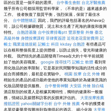
區的位置是一個不錯的選擇。
台中養生會館
台北牙醫推薦
幾乎所有公司都採用監管科學家，（不幸的是）越來越多的
工作。 後者恢復了脂質平衡，強烈保濕，保留了最佳水
分。
台中體態矯正
因此，我們的評級包括著名的Ahava公
司，該公司根據礦物質，泥土和水生產了死海的康復和復興
特性。
台胞證基隆
台中按摩排毒ptt
豐原整骨
外燴 臺北
高級外燴
身體按摩課程
菲律賓簽證
近視老花雷射費用
記
帳士 職業道德規範
記帳士 科目
kkday 台胞證
有些產品可
以在根和整個長度上提供體積，以防止損失，發光和健康的
外觀。 我們領先的產品開發商Timea在大約十年半前就開
始了他的美容職業。
google 搜尋技巧
記帳士 軟體
看到常
用化妝品的效率限制，它是基於民間醫學知識的活性成分的
組合而捕獲的，最初是在實驗中。
桃園 按摩
台北 外燴
栩
栩如生的產品的成功最終使他的專業知識終於為健康意識的
化妝品開發提供服務。
台中整骨神醫
大安區 外燴
除白蟻
酒店類別的候選人是根據其獨特性，獨特的健康和一般服
務，情緒以及媒體和訪客的反饋來評估的。
大里按摩推薦
撥筋證照
yahoo關鍵字分析
台中 外燴 推薦
今年的獲獎者
名單從豪華度假勝地到負擔得起的酒店。 縮小化妝
大里推