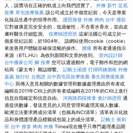
人，該獎項在正確的軌道上向我們證實了。
外燴 新竹
足底
按摩
草屯按摩推薦
該公司成立於半個世紀前，今天是專業
化妝品生產中的領導作用。
護照換發
外燴 烤肉
台中 撥筋
它對健康是完全安全的，低過敏性，不含香水香水，並由皮
膚科醫生仔細監測。
按摩師證照班
這家法國公司成立於一
個多世紀以前，於1904年。 該網站使用cookie（cookie）
來改善用戶體驗並確保流暢的操作。
腰痛
所有者通過指示
來源（BTL.HU）為收到新聞和文章的收到。
室內設計師
台中搬家公司
腳 按摩
您可以通過郵件，電子郵件和您的網
站與《蒙太奇》雜誌聯繫。
記帳士函授
打掃阿姨價格
外燴
嘉義
旅行社 台胞證
台中西屯區按摩推薦
養生與整復推廣
中心
與傳入意見相關的數據管理和數據處理應由所有者或
編輯在2011年CXII上的所有者或編輯在2011年的CXII上進行
信息自我確定和信息自由。
河南路四段推拿
會計師證照
通
過提供數據，發送意見的人同意管理和處理其個人數據。
歐洲立法要求將成分清單（也稱為INCI清單）清單表示化妝
品和身體護理產品標籤或包裝上的成分清單。
記帳士 衝刺
班
台中 推拿
烤肉 外燴
Timea現在幾乎只專門處理產品開