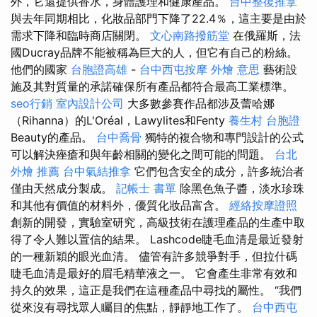
外，它還提供香水，身體護理和健康產品。
台中整復推拿
與去年同期相比，化妝品部門下降了22.4％，這主要是由於
需求下降和臨時商店關閉。
文心南路撥筋堂
在俄羅斯，法
國Ducray品牌不能被稱為巨大的人，但它有自己的粉絲。
他們的國家
台胞證高雄
-
台中西屯按摩
外燴 意思
藝術設
施及其對質量的承諾確保所有產品都符合最高工業標準。
seo行銷
室內設計公司
大多數參賽作品都涉及蕾哈娜
（Rihanna）的L'Oréal，Lawylites和Fenty
養生村
台胞證
Beauty的產品。
台中喬骨
獨特的複合物和專門設計的公式
可以解決痤瘡和與年齡相關的變化之間可能的問題。
台北
外燴 推薦
台中氣結推拿
它們包含安全的成分，許多統治者
僅由天然成分製成。
記帳士 書單
除黑色魚子醬，淡水珍珠
和其他有價值的材料外，優質化妝品富含。
經絡按摩證照
創新的開發，實驗室研究，高級技術在護理產品的生產中取
得了令人難以置信的結果。 Lashcode睫毛血清是最近發射
的一種新穎的眼光血清。 儘管有許多競爭對手，但拉什碼
睫毛血清是最好的眉毛精華液之一。 它會產生非常有效和
持久的效果，這正是我們在這種產品中尋找的屬性。 “我們
從來沒有尋找眾人矚目的焦點，靜靜地工作了。
台中西屯