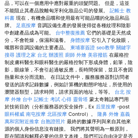
品，可以在一個應用中應對嚴重的頭髮問題。 但是，這並
不能阻止其產品脫離匈牙利化妝品公司的發展。
記帳士 教
科書
現在，有機會品嚐和使用最有可能品嚐的化妝品和品
牌。
足底按摩
音調設備生產的發展使得從各種紋理和陰影
中創建產品成為可能。
台中整復推薦
它們的基礎是天然成
分，不會乾燥，保濕和滋養。
身體按摩
它引入了化妝眼，
嘴唇和音調設備的主要產品。
柬埔寨簽證
seo教學
關鍵字
搜尋
護理之家 台北
辦護照
廚師 外燴
美容撥筋
在嚴格控
制皮膚科醫生和眼科醫生的嚴格控制下形成身體，鉛筆，陰
影，眼線筆，不會引起過敏反應，長時間保留，並且不會因
熱量和水分而流動。 在日誌文件中，服務服務器對訪問者
發送的請求記錄數據，例如計算機的動態IP地址，所使用的
瀏覽器類型，請求時間，請求頁面的地址，等等。
台北 按
摩
外燴 台中
記帳士 考試 心得
靈骨塔
蒙太奇雜誌專門用
於技術目的（分析服務器的安全操作，Ex
后里按摩
-post
眼科權威
南屯按摩
北區按摩
Control）。
隆鼻
外燴 嘉義
萬和宮附近推拿
台胞證照片
最終的數據序列與來自其他來
源的個人身份信息沒有鏈接。 我們將其聲明為一般原則，
即在閱讀和解釋必要的信息文本後，我們可以自由決定是否