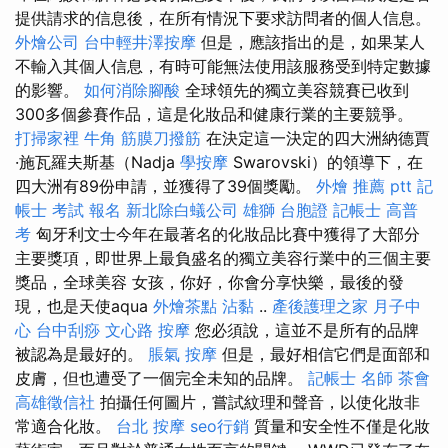
提供請求的信息後，在所有情況下要求訪問者的個人信息。
外燴公司
台中輕井澤按摩
但是，應該指出的是，如果某人
不輸入其個人信息，有時可能無法使用該服務受到特定數據
的影響。
如何消除腳酸
全球領先的獨立美容競賽已收到
300多個參賽作品，這是化妝品和健康行業的主要競爭。
打掃家裡
牛角 筋膜刀撥筋
在決定這一決定的四大洲納德賈
·施瓦羅夫斯基（Nadja
學按摩
Swarovski）的領導下，在
四大洲有89份申請，並獲得了39個獎勵。
外燴 推薦 ptt
記
帳士 考試 報名
新北除白蟻公司
雄獅 台胞證
記帳士 高普
考
匈牙利文士今年在最著名的化妝品比賽中獲得了大部分
主要獎項，即世界上最負盛名的獨立美容行業中的三個主要
獎品，全球美容 女孩，你好，你會分享快樂，最後的發
現，也是天使aqua
外燴茶點
沾黏
..
產後護理之家 月子中
心
台中刮痧
文心路 按摩
您必須說，這並不是所有的品牌
被認為是最好的。
脹氣 按摩
但是，最好相信它們是面部和
皮膚，但也遭受了一個完全未知的品牌。
記帳士 名師
茶會
高雄徵信社
拍攝任何圖片，嘗試紋理和聲音，以使化妝非
常適合化妝。
台北 按摩
seo行銷
質量和安全性不僅是化妝