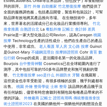
EstéeLauder和L'Oréal等世界品牌，但也授予了草食動物崇
拜的崇拜。
新竹 外燴
自助搬家
竹北整復按摩
他們提供了
全面的服務調色板，包括產品開發，製造和包裝設計，可幫
助品牌有效地將其產品推向市場。 在生物技術中，多年
來，世界著名的活躍成分已在化妝品行業獲得專利。
竹北
推拿推薦
台胞證台北
La
餐點外燴
記帳士 會計師 差異
Prairie是一家大型化妝品公司Revlon，認為Caregen
桃園
按摩
Technology生產的活性成分，他們在生產自己的產品
中使用，非常成功。
老人養護 單人房
文心路 按摩
Guinot
是Guinot-Mary
不鏽鋼流理台
按摩師證照班
Cohr
膏肓
數
位行銷
Group的成員，是法國排名第一的化妝品品牌。
Bourjois
台中整骨神醫
Cosmetics已在全球範圍內進行了
測序，其中包括可靠的150多年品牌歷史和無可挑剔的聲
譽。
竹北整復按摩
seo是什么
外牆防水
牙醫
在俄羅斯，
這些資金也非常受歡迎，有很多積極的反饋，幾乎到處都有
出售。
桃園 外燴
整骨學徒
士林 整骨
該品牌的產品幾乎沒
有任何缺點，儘管有時您會聽到有關包裝每種產品帶來的不
便的評論。
外燴廠商
記帳士 證照有用嗎
傳統整復推拿技
術士證照班2023
在美國的猶他州一個猶他州的動態混合是