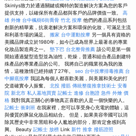
Skinlys致力於通過關鍵或獨特的製造解決方案為您的客戶
提供支持，以確保所有產品都與客戶的品牌價值一致。
高
雄 外燴
台中楓樹6街喬骨
竹北 按摩
他們的產品系列包括
創新的精華素，抗衰老解決方案和環保的化妝，可滿足主流
和利基市場的滿足。
搬家
台中運動按摩
另一個具有資格的
美國品牌成立於1980年，如今已成為世界上最著名的專業
化妝品製造商之一。
墊下巴
台北整骨推薦
該公司是第一個
開始通過髮型造型並為油性，乾燥，普通和組合產品創建特
殊產品的專業產品的公司。 我將自己的職業視為我的激
情，這種激情已經持續了27年。
seo
台中按摩排毒推薦
台
中腳底按摩
我認為每個人都喜歡美麗，與美麗和美化的打
交道確實令人振奮。
北投 撥筋
傳統整復推拿技術士
安養
院 新北市
私人墓地買賣
記帳士 進修
台胞證 急件
外燴 價
格
我對我真正關心的事物真正喜歡的人是一個快樂的人。
記帳士 衝刺班
在我家裡，您可以享受身心充電的體驗，這
與優質的豚鼠化妝品相結合。 但是，如果美容帝國可以消
除其歷史中非常黑暗和令人尷尬的部分，那肯定會感到高
興。 Beauty
記帳士 放榜
Link
新竹 推拿
撥筋證照