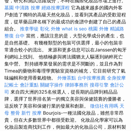
發，研究和測試活躍成分，不時在國際化妝品市場上進行。
墓園
中清路 按摩
經絡按摩課程
它為越來越多的國內外客
戶創造了獨特的高級天然化妝品，並看到其產品的受歡迎程
度，從草藥品牌名稱下的最成功的食譜中創建了自己的產品
組合。
推拿學徒
彰化 外燴
what is seo
桃園 外燴
精誠路
整復 台中
當然，應該注意的是，大型化學成分的產生，也
是自然基礎。 有幾種類型的包裝可供選擇，最小的包裝非
常適合較小的流出。 來源和更多信息可以在Janssen的匈牙
利網站上找到。 他積極參與將法國猶太人驅逐到納粹死亡
集中營。 對持續專業發展的需求是不間斷的，並且作為對
Timea的藥物和毒理學實驗室資格的補充，它目前研究了氣
味編輯和使用香氣植物。
外燴茶點
台中按摩推薦
全身按摩
記帳士 會計重點
關鍵字操作
律師事務所
搜尋引擎
會計公
司
來自四大洲的325名候選人，從長期的品牌到精品品
牌，選擇了世界排名第一的獨立美容與保健競賽的優勝者，
這反映了美容和保健行業的發展和創新。
徵信社有用嗎
天
母 整骨
新竹 按摩
Bourjois-一種法國化妝品，雖然非常昂
貴，但在大多數世界中都很受歡迎。 化妝品化學家可以為
化妝品製造商找到工作，例如最大的化妝品公司，原材料製