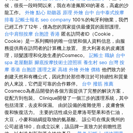
候，很長一段時間以來，我在布達佩斯XII的著名，高處的沙
龍工作。
外燴 點心
助聽器 原理
外燴 台中
台中泰式按摩
排毒
記帳士報名
seo company
100％的匈牙利物業，我們
已經工作了12年，僅為您的買家提供最優質的面部護理。
台中肩頸按摩
台胞證 香港
匿名訪問者ID（Cookie，
Cookie）是一系列獨特的唯一信號和個人資料信息，由服
務提供商在訪問者的計算機上放置。 意大利著名的皮膚護
理，頭髮護理和化妝生產的Cosmeco。
記帳士 職缺
台中
spa
老屋翻新
腳底按摩技術士證照班
養生村
seo
台灣 按
摩
香港 台胞證
護理之家
高雄 外燴
外燴 價格
他們致力於
創建天然和有機公式，因此對於那些專注於可持續性和質量
的人來說，它們是可靠的合作夥伴。
台中 撥筋 推薦
Cosmeco為產品開發的各個方面提供了完整的解決方案，
從配方到包裝。 Clinique開發了一個三步的護理系統，其中
包括清潔，去皮和保濕。 由於設備的複雜使用，皮膚會恢
復和恢復活力。 主要的活性成分是摩洛哥堅果和杏仁油，
大豆，小麥和絲綢提取物的氨基酸。 該公司在俄亥俄州的
公司超過180，自成立以來，該品牌一直致力於前瞻性思