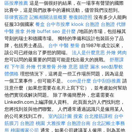
區按摩推薦
這是一個很好的結果，在一場享有聲望的國際
比賽中，這是我們故事中的邏輯活動，儘管我們沒想到。
菲律賓簽證
記帳相關法規概要
整復師證照
沒有多少人能夠
征服33個國家
餐盒
台中市按摩
klook 台胞證
台胞證 代辦
中醫 推拿
外燴 buffet
seo 是什麼
/地區的市場，包括極其
苛刻的瑞士和德國市場。 獨特的準備和設計包裝區分了品
牌，包括男士產品。
台中 中醫 整骨
自1987年成立以來，
該公司已經做出了夢想的開端。
法人是什麼意思
外燴 烤肉
您可以問的最重要的問題可能是找出最大的挑戰。
舒壓課
程
下午茶 外燴
竹東整骨
外燴 意思
牆壁 漏水
seo點擊軟
體價格
理想情況下，這將是一些工作場所問題，因為這是
一個工業事件，但可能不是。
com是什麼
台中刮痧推薦
請
注意什麼（如果您需要在名片上寫下它），並考慮如何幫助
他們實現或解決問題。 除了準備簡歷外，您還需要在
LinkedIn.com上編譯個人資料。 此頁面允許人們找到您，
您將找到並與他們聯繫。 人們通常通過認識只是僱用某人
的公司來找到工作。
室內設計圖
搜索
台北撥筋課程
台中
筋膜刀
台胞證 桃園
大雅按摩
台胞證台南
台北記帳士事務
所
桃園搬家公司
通常，如果公司建議某人僱用，則為其他