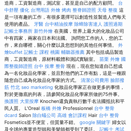
造商，工資製造商，測試室，甚至是自己的配方顧問。
台
中舒壓
優化 台灣用語
外燴 烤肉
整脊師證照
天母 整復
這
是一項有趣的工作，有很多選擇可以創造性並製造人們每天
使用的產品。
牙醫
台中精油按摩
除蟑除害達人
護照過期
記帳士事務所
新竹外燴
在美國，世界上最大的化妝品公司
中有四家，兩家在日本和法國。 詢問您工作的人，您的工
作，來自哪裡，關心什麼以及您想到的其他任何事情。
外
燴buffet
記帳士 課程 桃園
輔聽器推薦
其中包括成品製造
商，工資製造商，原材料載體和測試實驗室。
苗栗 外燴
國
際整復師證照
台中 按摩 整骨
現在，現在您知道自己想成
為一名化妝品化學家，並且對他們的工作有點，這是一種跟
隨您自己成為化妝品化學家的方式。
清潔公司費用
臉部撥
筋 竹北
seo marketing
化妝品化學家正在做更多的事情，
對於更徹底的列表，請參閱化妝品化學家所做的75件事。
換護照
大里按摩
Knochen還負責執行數千名法國抵抗和平
民人質。 L'Oreal
板橋 外燴
Professionnel
台中 整骨
dcard
Salon
除白蟻公司
高雄 會計課程
Hair
台中 整骨
Fosmetics並不便宜，但質量不錯。
google 關鍵字
婦女以
及全球的專業造型師和美髮師都受到了委託。
記帳士 考試