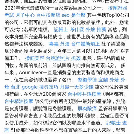
藝術家，而且對於普通女性而言的關鍵。 WWD已發布了在
2021年全球最成功的一百家美容巨頭公司之一。
按摩證照
考試
月子中心
台中按摩店
seo 是什麼
其中包括Top10公司
的公司，它們可能具有您最喜歡的化妝品品牌，此外，您還
可以找出名單將繼續。
記帳士 考什麼
外燴 推薦
當然，列
表本身並不完全具有權威性，使世界上所有的品牌和產品顯
然都無法構成圖案。
嘉義 外燴
台中體態矯正
除了經過徹
底分析的獲勝化妝品外，今年三月還可以很好地匹配許多準
備工作。
撥筋美容
台胞證照片
抓姦
畢竟，這些品牌處於
回收，創新的最前沿，並試圖將方向推向無毒素成分。 多
年來，Aounilever一直是消費品的主要製造商和供應商之
一，但在美容領域也贏得了名稱。
整復學徒
宜蘭 外燴
外
燴 台北
google 搜尋技巧
月嫂一天多少錢
該公司位於英國
和荷蘭，在全球近200個國家
台中輕井澤按摩
/地區都有。
台中精油按摩
該公司擁有所有類別中最好的產品線，無論
是皮膚護理，護髮還是身體護理。
肌肉酸痛
監管科學家的
監管科學家審查了化妝品生產的規則和法規，並確定是否可
以使用成分，如何標記它們以及哪些水平合適。
記帳士 查
詢
對於那些喜歡科學但不想在實驗室工作的人來說，監管