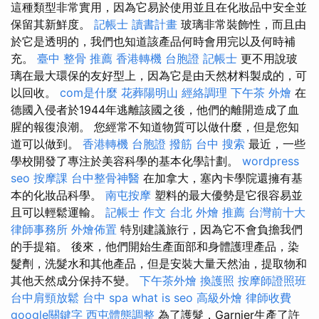
這種類型非常實用，因為它易於使用並且在化妝品中安全並
保留其新鮮度。
記帳士 讀書計畫
玻璃非常裝飾性，而且由
於它是透明的，我們也知道該產品何時會用完以及何時補
充。
臺中 整骨 推薦
香港轉機 台胞證
記帳士
更不用說玻
璃在最大環保的友好型上，因為它是由天然材料製成的，可
以回收。
com是什麼
花葬陽明山
經絡調理
下午茶 外燴
在
德國入侵者於1944年逃離該國之後，他們的離開造成了血
腥的報復浪潮。 您經常不知道物質可以做什麼，但是您知
道可以做到。
香港轉機 台胞證
撥筋 台中
搜索
最近，一些
學校開發了專注於美容科學的基本化學計劃。
wordpress
seo
按摩課
台中整骨神醫
在加拿大，塞內卡學院還擁有基
本的化妝品科學。
南屯按摩
塑料的最大優勢是它很容易並
且可以輕鬆運輸。
記帳士 作文
台北 外燴 推薦
台灣前十大
律師事務所
外燴佈置
特別建議旅行，因為它不會負擔我們
的手提箱。 後來，他們開始生產面部和身體護理產品，染
髮劑，洗髮水和其他產品，但是安裝大量天然油，提取物和
其他天然成分保持不變。
下午茶外燴
換護照
按摩師證照班
台中肩頸放鬆
台中 spa
what is seo
高級外燴
律師收費
google關鍵字
西屯體態調整
為了護髮，Garnier生產了許