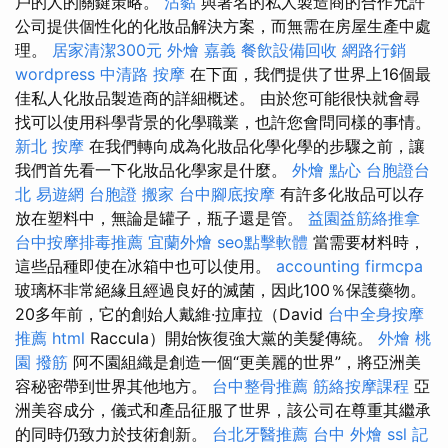
戶的人的關鍵策略。
沾黏
與著名的私人製造商的合作允許
公司提供個性化的化妝品解決方案，而無需在房屋生產中處
理。
居家清潔300元
外燴 嘉義
餐飲設備回收
網路行銷
wordpress
中清路 按摩
在下面，我們提供了世界上16個最
佳私人化妝品製造商的詳細概述。 由於您可能很快就會尋
找可以使用科學背景的化學職業，也許您會問同樣的事情。
新北 按摩
在我們轉向成為化妝品化學化學的步驟之前，讓
我們首先看一下化妝品化學家是什麼。
外燴 點心
台胞證台
北
易遊網 台胞證
搬家
台中腳底按摩
有許多化妝品可以存
放在塑料中，無論是罐子，瓶子還是管。
益園益筋絡推拿
台中按摩排毒推薦
宜蘭外燴
seo點擊軟體
當需要材料時，
這些品種即使在冰箱中也可以使用。
accounting firmcpa
玻璃杯非常絕緣且經過良好的滅菌，因此100％保護藥物。
20多年前，它的創始人戴維·拉庫拉（David
台中全身按摩
推薦
html
Raccula）開始恢復強大黨的美髮傳統。
外燴 桃
園
撥筋
阿不園組織是創造一個“更美麗的世界”，將亞洲美
容秘密帶到世界其他地方。
台中整骨推薦
筋絡按摩課程
亞
洲美容成分，儀式和產品征服了世界，該公司在尊重其繼承
的同時仍致力於技術創新。
台北牙醫推薦
台中 外燴
ssl
記