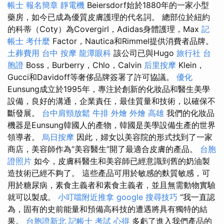
帳士 報名簡章
靜電機
Beiersdorf始於1880年的一家小型
藥房，如今已成為優質皮膚護理的代名詞。 總部位於紐約
的科蒂（Coty）為Covergirl，Adidas身體護理，Max
記
帳士 考什麼
Factor，Nautica和Rimmel提供消費者品牌。
土葬費用
台中 按摩
龍潭眼科
該公司已與Hugo
旅行社 台
胞證
Boss，Burberry，Chlo，Calvin
后里按摩
Klein，
Gucci和Davidoff等奢侈品牌簽署了許可協議。
優化
Eunsung成立於1995年，專注於創新的化妝品和醫生美學
設備，良好的溝通，企業責任，最佳質量和技術，以確保不
斷發展。
台中肩頸放鬆
牛排 外燴
外燴 高雄
我們的化妝品
機器是Eunsung韓國人的產物，韓國是美學設備生產的世界
領導者。
烏日按摩
因此，婦女以美容院的形式找到了一家
商店，美容師作為“美容醫生”開了最適合皮膚的產品。
台胞
證照片
如今，皮膚科醫生和美容師已經意識到舊的奶油製
造技術已經不夠了。 這些產品可用於敏感的麩質敏感，可
用於糖尿病，素食主義者和素食主義者，並且無需動物實驗
就可以製成。
小叮噹附近推拿
google 搜尋技巧
“我一直認
為，固有的史前能量和預備高科技的遭遇將具有獨特的結
果。
台胞證新北
記帳士 考試 心得
多虧了進入我們產品的