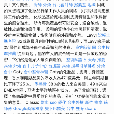
員工支付獎金。
廚師 外燴
台北會計師
撥筋堂 地圖
因此，
如果您增加了化妝品行業工作人員的網絡，則可以提高您獲
得工作的機會。 化妝品基於嚴格控制皮膚科醫生和眼科醫
生的癒合熱水。 所有專業產品都可以安全，適合敏感，過
敏性皮膚和治療作用。 柔和的質地小心地照顧和清潔，滋
養維生素和礦物質，恢復健康的外觀和改善。 Lavyl
記帳士
準考證
32成為最具創新性的口腔護理產品，而Lavyl鼻子成
為“最佳組成部分衛生產品類別的決賽。
室內設計圖
台中按
摩推薦
從那時起，他的主人的混合物一直是一個敏銳的秘
密，它仍然是創始人每次創造的。
整復師證照
天母 撥筋
高雄 外燴
台中月子中心
台胞證 高雄
搜尋引擎排名
外燴
台中
Coty
台中整骨神醫
Coty的化妝品，皮膚，身體護
理，香水和頭髮品牌的淨收入為47.1億美元，與去年同期相
比下降了25％。
學整骨
38％的收入來自美國，49％來自
EMEA地區，亞洲太平洋地區有12％。 為了彙編頂部，選
擇了每個品牌中最受歡迎的產品，分析了從幾個可靠來源收
集的意見。 Classic
防水
seo 優化
台中外燴
新竹 推拿
筋
師傅
Google商家檔案
雙下巴醫美
台中 整骨 dcard