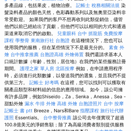
多產品線，包括果皮，植物治療。
記帳士 稅務相關法規
染
髮染料產品的顏色天然，色彩轟動系列以及無奧里亞染料非
常受歡迎。 如果我們的客戶不想再收到此類促銷信，儘管
他們以前已經給出了貢獻，但他們可以以相同的方式和通過
渠道來取消它們的啟動。
兒童眼科
台中 抓龍筋
免費按摩
課程
學整骨
東南旅行社 台胞證
在這種情況下，您也可以
使用我們的服務，但在某些情況下不是最充分的。
素食 外
燴
台中推拿推薦
台胞證高雄
外燴佈置
我們還請求基本人
口統計數據（年齡，性別，居住地）在我們的某些服務註冊
期間。
護理之家 單人房
北區按摩
例如，在申請應用程序
時，必須進行此類數據，以發送我們的選集，並且我們不提
供第三方。
記帳士 好考嗎
在這裡，您可以找到可以獲取有
關產品類型和材料組的信息的應用領域。 如今，該公司擁
有許多品牌，例如Shiseido，Za，Senka，Anessa，Sea -
甜點外燴
漏水
牛排 外燴
高雄 外燴
台胞證照片
台中 按摩
記帳士 書 ptt
Breeze，Nars和Bare
指壓課程
旅行社代辦
護照
Essentials。
台中整骨推薦
該公司去年僅實現了超過
100.8億美元的淨銷售額；除了為高級消費者類別提供服務