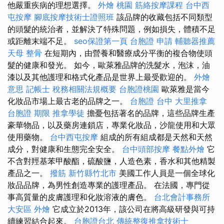
他嚴重疾病的理想選擇。
外燴 桃園
筋絡按摩課程
台中西
屯按摩
腳底按摩技術士證照班
該品牌的收藏包括不同類型
的頭髮的統治者，並解決了特殊問題，例如損失，體積不足
或距離末端不足。
seo保證第一頁
台胞證 申請
輔聽器推薦
天母 整骨
在短期內，由營養和醫療成分平衡的複合物使頭
髮的健康和發光。 如今，歐萊雅品牌的洗髮水，泡沫，油
漆以及其他護理和格式化產品是世界上最受歡迎的。
外燴
意思
記帳士 稅務相關法規概要
台胞證桃園
歐萊雅是當今
化妝品市場上最古老的品牌之一。
台胞證 台中
大里推拿
台胞證 期限
推拿學徒
擔憂包括著名的品牌，這些品牌生產
豪華物品，以及藥房連鎖店，專業化妝品，沙龍使用和大眾
使用藥物。
台中西屯按摩
組成的所有組成都是天然和天然
成分，對健康和生態完全安全。
台中頭部按摩
餐點外燴
它
不含對羥基苯甲酸酯，硫酸鹽，人造色素，香水和其他精製
產品之一。
撥筋 新竹縣竹北市
美國工作人員是一個全球化
妝品品牌，為男性創造專業的護理產品。 在法國，專門從
事高質量的皮膚護理和化妝溶液的膚色。
台北會計事務所
大安區 外燴
它成立於2013年，該公司在將高級研發與可持
續練習結合起來。
台胞證台北
傳統整復推拿技術士