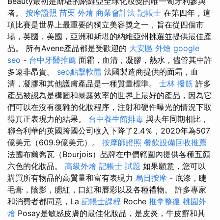
Beauty最初是斯堪的納維亞全球化妝獎的唯一匈牙利參與
者。
按摩證照
苗栗 外燴
商業會計法 記帳士
在第四年，這
項比賽是世界上最重要的獨立美容獎之一，旨在從四個市
場，英國，美國，亞洲和斯堪的納維亞州挑選並提供最佳產
品。 所有Avene產品都是受歡迎的
大安區 外燴
google
seo
-
台中牙醫推薦
面霜，血清，凝膠，熱水，儘管其中許
多遠非昂貴。
seo點擊軟體
法國製造商提供的面霜，血
清，凝膠和其他護膚產品是一種質量標準。
士林 撥筋
許多
產品被認為是構圖和暴露效率的世界上最好的產品，因為它
們可以在沒有復雜的化妝程序，注射和硬件曝光的情況下取
得真正表現力的結果。
台中養生館排毒
與去年同期相比，
聯合利華的英國跨國公司收入下降了2.4％，2020年為507
億美元（609.9億美元）。
按摩師證照
餐飲設備回收推薦
法國布爾喬瓦（Bourjois）品牌在中價範圍內提供各種五顏
六色的化妝品。
高級外燴
記帳士 試題
如果願意，您可以
購買所有物品的高質量和富有表現力
烏日按摩
- 底漆，睫
毛膏，陰影，腮紅，口紅和唇彩以及各種禮物。 許多專家
和消費者都同意，La
記帳士課程
Roche
推拿整復
桃園外
燴
Posay是敏感皮膚的最佳化妝品，是皮炎，牛皮癬和其