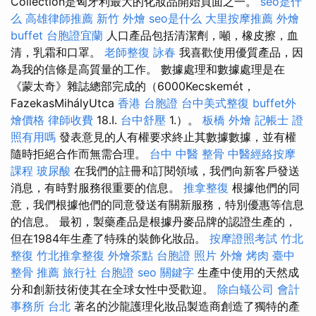
Collection是匈牙利最大的化妝品開始頁面之一。
seo是什
么
高雄律師推薦
新竹 外燴
seo是什么
大里按摩推薦
外燴
buffet
台胞證宜蘭
人口產品包括清潔劑，噸，橡皮擦，血
清，乳霜和口罩。
老師整復 詠春
我喜歡使用優質產品，因
為我的信條是高質量的工作。 數據處理和數據處理是在
《蒙太奇》雜誌總部完成的（6000Kecskemét，
FazekasMihályUtca
香港 台胞證
台中美式整復
buffet外
燴價格
律師收費
18.I.
台中舒壓
1.）。
板橋 外燴
記帳士 證
照有用嗎
發表意見的人有權要求終止其數據數據，並有權
隨時拒絕合作而無需合理。
台中 中醫 整骨
中醫經絡按摩
課程
玻尿酸
在我們的註冊和訂閱領域，我們向新客戶發送
消息，有時對服務很重要的信息。
推拿整復
根據他們的同
意，我們根據他們的同意發送有關新服務，特別優惠等信息
的信息。 最初，製藥產品是根據丹麥品牌的認證生產的，
但在1984年生產了特殊的裝飾化妝品。
按摩證照考試
竹北
整復
竹北推拿整復
外燴茶點
台胞證 照片
外燴 烤肉
臺中
整骨 推薦
旅行社 台胞證
seo 關鍵字
生產中使用的天然成
分和創新技術使其在全球女性中受歡迎。
除白蟻公司
會計
事務所 台北
著名的沙龍護理化妝品製造商創造了獨特的產