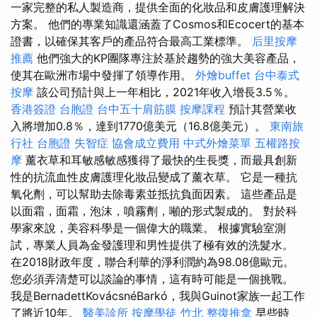
一家完整的私人製造商，提供全面的化妝品和皮膚護理解決
方案。 他們的專業知識還涵蓋了Cosmos和Ecocert的基本
證書，以確保其客戶的產品符合最高工業標準。
后里按摩
推薦
他們強大的KP團隊專注於基於趨勢的強大美容產品，
使其在歐洲市場中發揮了領導作用。
外燴buffet
台中泰式
按摩
該公司預計與上一年相比，2021年收入增長3.5％。
香港簽證 台胞證
台中五十肩筋膜
按摩課程
預計其營業收
入將增加0.8％，達到1770億美元（16.8億美元）。
東南旅
行社 台胞證
失智症
協會成立費用
中式外燴菜單
五權路按
摩
薰衣草和耳敏感敏感獲得了最快的生長獎，而最具創新
性的抗流血性皮膚護理化妝品變成了薰衣草。 它是一種抗
氧化劑，可以幫助去除毒素並抵抗負面因素。 這些產品是
以面霜，面霜，泡沫，噴霧劑，噸的形式製成的。 對於科
學家來說，美容科學是一個偉大的職業。 根據實驗室測
試，專業人員為金發護理和男性提供了極有效的洗髮水。
在2018財政年度，聯合利華的淨利潤約為98.08億歐元。
您必須弄清楚可以談論的事情，這有時可能是一個挑戰。
我是BernadettKovácsnéBarkó，我與Guinot家族一起工作
了將近10年。
醫美診所
按摩學徒
竹北 整復推拿
早些時