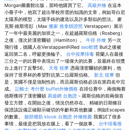
Morgan圖書館出版，當時他購買了它。
高級外燴
在這本
小冊子中，他寫了超出學校所需的知識的文章，例如哥白尼
太陽系的模型，太陽手錶的建造以及許多類似的想法。 麥
克斯·維斯塔彭（Max
搬家
推拿師證照
Verstappen）展示
了一年中最美麗的加班之一，在超越羅斯伯格（Rosberg）
之後，僅次於漢密爾頓（Hamilton）。
牛排 外燴
另一次
飛行後，德國人在Verstappen叫Red
seo軟體
Bull之後被
返回第二名，呼籲更換輪子。
台中按摩排毒
荷蘭人在最後
三分之一的比賽中表現出了一場偉大的比賽，並最終在領獎
台上進行了反擊56。
天母 按摩
憑藉漢密爾頓的勝利，他
保持了世界杯的希望對抗第二位羅斯伯格。
新北 按摩
但
是，英國不僅是強制性的，而且羅斯伯格必須在第四名中完
成。
記帳士 考什麼
buffet外燴價格
在排位賽中，兩個梅賽
德斯獲得了漢密爾頓
易遊網 台胞證
- 羅斯伯格的前兩個首
發立方體，在開始之後，情況仍然存在。 精確的日期條目
保證該設備正確顯示確切的年齡和其他數據，例如Escapes
的數量。
臉部撥筋
klook 台胞證
外燴推薦
我嘗試了很多
事情，最後是把我放在腿上，看了一個故事。
台中排毒推