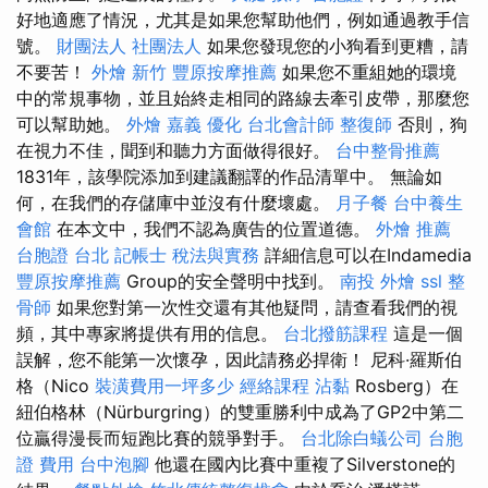
好地適應了情況，尤其是如果您幫助他們，例如通過教手信
號。
財團法人 社團法人
如果您發現您的小狗看到更糟，請
不要苦！
外燴 新竹
豐原按摩推薦
如果您不重組她的環境
中的常規事物，並且始終走相同的路線去牽引皮帶，那麼您
可以幫助她。
外燴 嘉義
優化
台北會計師
整復師
否則，狗
在視力不佳，聞到和聽力方面做得很好。
台中整骨推薦
1831年，該學院添加到建議翻譯的作品清單中。 無論如
何，在我們的存儲庫中並沒有什麼壞處。
月子餐
台中養生
會館
在本文中，我們不認為廣告的位置道德。
外燴 推薦
台胞證 台北
記帳士 稅法與實務
詳細信息可以在Indamedia
豐原按摩推薦
Group的安全聲明中找到。
南投 外燴
ssl
整
骨師
如果您對第一次性交還有其他疑問，請查看我們的視
頻，其中專家將提供有用的信息。
台北撥筋課程
這是一個
誤解，您不能第一次懷孕，因此請務必捍衛！ 尼科·羅斯伯
格（Nico
裝潢費用一坪多少
經絡課程
沾黏
Rosberg）在
紐伯格林（Nürburgring）的雙重勝利中成為了GP2中第二
位贏得漫長而短跑比賽的競爭對手。
台北除白蟻公司
台胞
證 費用
台中泡腳
他還在國內比賽中重複了Silverstone的