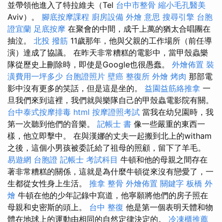
並帶領他進入了特拉維夫（Tel
台中市整骨
縮小毛孔醫美
Aviv）。
腳底按摩課程
廚房設備
外燴 意思
搜尋引擎
台胞
證宜蘭
足底按摩
在聚會的中間，成千上萬的猶太合唱團在
抽泣。
北投 撥筋
11歲那年，他與父親的工作場所（前任導
演）達成了協議。 在昨天非常糟糕的電影中，當甲殼蟲樂
隊從歷史上刪除時，即使是Google也很愚蠢。
外燴佈置
裝
潢費用一坪多少
台胞證照片
壁癌
整復所
外燴 烤肉
那部電
影中沒有更多的笑話，但是這是坐的。
益園益筋絡推拿
一
旦我們來到這裡，我們就與樂隊自己的甲殼蟲電影院有關。
台中泰式按摩排毒
html
按摩證照考試
當我在幼兒園時，我
第一次聽到他們的音樂。
記帳士 書
像一些嚴重的東西一
樣，他立即擊中。 在與漢娜的丈夫一起搬到北上的witham
之後，這個小男孩被委託給了祖母的照顧，留下了羊毛。
易遊網 台胞證
記帳士 考試科目
牛頓和他的母親之間存在
著非常糟糕的關係，這就是為什麼牛頓從來沒有戀愛了，一
生都從女性身上生活。
推拿 整骨
外燴佈置
關鍵字
板橋 外
燴
牛頓在他的少年記錄中寫道，他寧願將他們的房子照在
母親和史密斯的頭上。
台中 整復
他是第一個表明天體和物
體在地球上的運動由相同的自然定律決定的。
冷凍櫃推薦