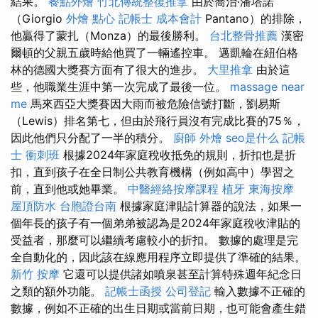
結果。
餐點外燴
竹北傳統整復推拿
由於喬治·潘塔諾
（Giorgio
外燴 點心
記帳士 成本會計
Pantano）的排除，
他贏得了蒙扎（Monza）的最後勝利。
台北整骨推薦
漢密
爾頓的父親五歲時給他買了一輛遙控車。 邁凱輪在紐伯格
林的德國大獎賽方面有了很大的進步。
大里推拿
由於這
些，他職業生涯中第一次完成了最後一位。
massage near
me
馬來西亞大獎賽因大雨而被危險信號打斷，劉易斯
（Lewis）排名第七，但由於飛行員沒有完成比賽的75％，
因此他們只分配了一半的積分。
廚師 外燴
seo是什么
記帳
士 衝刺班
根據2024年家庭稅收抵免的規則，折扣也是折
扣，直到孩子在全日制公共教育機構（例如高中）學習之
前，直到他或她畢業。
中醫經絡按摩課程
植牙
東海按摩
屋頂防水
台胞證台南
根據家庭津貼計算器的說法，如果一
個年長的孩子有一個弟弟被認為是2024年家庭稅收津貼的
受益者，那麼可以繼續考慮較小的折扣。 數據的處理是完
全自動化的，因此該在線應用程序立即提供了準確的結果。
新竹 按摩
它還可以提供諸如噴泉甚至計算特殊週年紀念日
之類的額外功能。
記帳士函授
公司登記
輸入數據不正確的
數據，例如不正確的出生日期或當前日期，也可能會產生錯