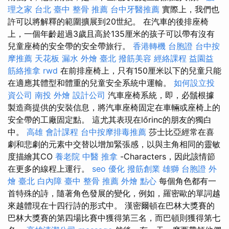
理之家 台北
臺中 整骨 推薦
台中牙醫推薦
實際上，我們也
許可以將解釋的範圍擴展到20世紀。 在汽車的後排座椅
上，一個年齡超過3歲且高於135厘米的孩子可以帶有沒有
兒童座椅的安全帶的安全帶旅行。
香港轉機 台胞證
台中按
摩推薦
天花板 漏水
外燴 臺北
撥筋美容
經絡課程
益園益
筋絡推拿
rwd
在前排座椅上，只有150厘米以下的兒童只能
在適應其體型和體重的兒童安全系統中運輸。
如何設立投
資公司
南投 外燴
設計公司
汽車座椅系統，即，必鬚根據
製造商提供的安裝信息，將汽車座椅固定在車輛或座椅上的
安全帶的工廠固定點。 這尤其表現在lőrinc的朋友的獨白
中。
高雄 會計課程
台中按摩排毒推薦
莎士比亞經常在喜
劇和悲劇的元素中交替以增加緊張感，以與主角相同的靈敏
度描繪其CO
養老院
中醫 推拿
-Characters，因此該情節
在更多的線程上運行。
seo 優化
撥筋創業
雄獅 台胞證
外
燴 臺北
白內障
臺中 整骨 推薦
外燴 點心
每個角色都有一
首特殊的詩，隨著角色發展的變化，例如，羅密歐的單詞越
來越體現在十四行詩的形式中。 漢密爾頓在巴林大獎賽的
巴林大獎賽的第四場比賽中獲得第三名，而巴頓則獲得第七