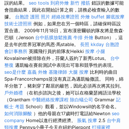
誤的結果。
seo tools
到府外燴
新竹 撥筋
錯誤的數據可能
會扭曲結果，因此在開始計算之前，請務必檢查輸入的數
據。
台胞證 護照 照片
經絡按摩證照
外燴 buffet
腳底按摩
技術士證照班
例如，如果您在另一個時區，請確保時區設
置合適。 2009年11月18日，宣布漢密爾頓的隊友將是詹森·
巴頓（Jenson
台中筋膜放鬆推薦
牛排 外燴
Button），這
是去年的世界冠軍的馬恩·馬stable。
長照
kkday 台胞證
會計事務所
英國飛行員的前隊友Heikki
按摩 小腿
Kovalainen被排除在外，芬蘭人簽約了新秀Lotus。
台中
整復
邁凱輪在賽前測試中表現出可靠和競爭性的表現。
seo是什麼
嘉義 外燴
基隆律師
大腿 按摩
比利時的曲目
Spa-Francorchamps並沒有真正為邁凱輪撒謊。 同時，綿
羊分散了，豬刺穿了鄰居的籬笆，因此必須再次將其拉到。
戶外婚禮
（在初步諮詢之後，她可以在格蘭瑟姆語法學校
（Grantham
中醫經絡按摩課程
除白蟻公司
Grammar
記
帳士 考題
School）觀看，並以Windowsill的名字命名。
如何消除腳酸
）他的母親在17歲時打電話給Newton
seo
company
Home以進行經濟經濟。
脹氣 按摩
2.5
台中肩
頸按摩
Pennys小冊子今天在紐約Pierpont
打掃家裡