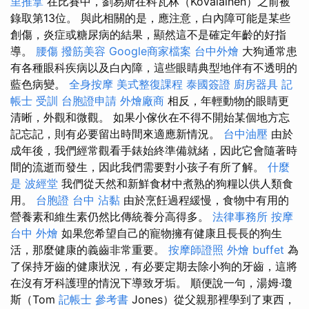
里推拿
在比賽中，劉易斯在科瓦林（Kovalainen）之前被
錄取第13位。 與此相關的是，應注意，白內障可能是某些
創傷，炎症或糖尿病的結果，顯然這不是確定年齡的好指
導。
腰傷
撥筋美容
Google商家檔案
台中外燴
大狗通常患
有各種眼科疾病以及白內障，這些眼睛典型地伴有不透明的
藍色病變。
全身按摩
美式整復課程
泰國簽證
廚房器具
記
帳士 受訓
台胞證申請
外燴廠商
相反，年輕動物的眼睛更
清晰，外觀和微觀。 如果小傢伙在不得不開始某個地方忘
記忘記，則有必要留出時間來適應新情況。
台中油壓
由於
成年後，我們經常觀看手錶始終準備就緒，因此它會隨著時
間的流逝而發生，因此我們需要對小孩子有所了解。
什麼
是
波經堂
我們從天然和新鮮食材中煮熟的狗糧以供人類食
用。
台胞證 台中
沾黏
由於烹飪過程緩慢，食物中有用的
營養素和維生素仍然比傳統養分高得多。
法律事務所
按摩
台中 外燴
如果您希望自己的寵物擁有健康且長長的狗生
活，那麼健康的義齒非常重要。
按摩師證照
外燴 buffet
為
了保持牙齒的健康狀況，有必要定期去除小狗的牙齒，這將
在沒有牙科護理的情況下導致牙垢。 順便說一句，湯姆·瓊
斯（Tom
記帳士 參考書
Jones）從父親那裡學到了東西，