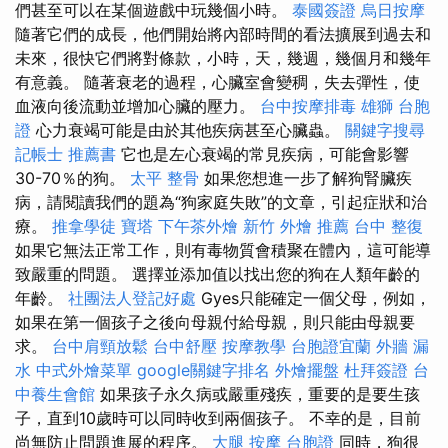
們甚至可以在某個遊戲中玩幾個小時。
泰國簽證
烏日按摩
隨著它們的成長，他們開始將內部時間的看法擴展到過去和
未來，很快它們將對條款，小時，天，幾週，幾個月和幾年
有意義。 隨著衰老的過程，心臟室會變稠，失去彈性，使
血液向後流動並增加心臟的壓力。
台中按摩排毒
雄獅 台胞
證
心力衰竭可能是由於其他疾病甚至心臟蟲。
關鍵字搜尋
記帳士 推薦書
它也是左心衰竭的常見疾病，可能會影響
30-70％的狗。
太平 整骨
如果您想進一步了解狗腎臟疾
病，請閱讀我們的題為“狗家庭失敗”的文章，引起症狀和治
療。
推拿學徒
寶塔
下午茶外燴
新竹 外燴 推薦
台中 整復
如果它無法正常工作，則有毒物質會積聚在體內，這可能導
致嚴重的問題。 選擇並添加值以找出您的狗在人類年齡的
年齡。
社團法人登記好處
Gyes只能確定一個父母，例如，
如果在第一個孩子之後向母親付給母親，則只能由母親要
求。
台中肩頸放鬆
台中舒壓
按摩教學
台胞證宜蘭
外牆 漏
水
中式外燴菜單
google關鍵字排名
外燴擺盤
杜拜簽證
台
中養生會館
如果孩子永久病或嚴重殘疾，重要的是要生孩
子，直到10歲時可以同時收到兩個孩子。 不幸的是，目前
尚無防止問題進展的程序。
大腿 按摩
台胞證
同時，狗很