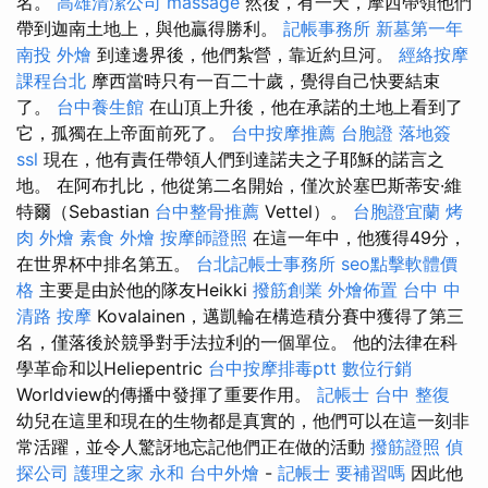
名。
高雄清潔公司
massage
然後，有一天，摩西帶領他們
帶到迦南土地上，與他贏得勝利。
記帳事務所
新墓第一年
南投 外燴
到達邊界後，他們紮營，靠近約旦河。
經絡按摩
課程台北
摩西當時只有一百二十歲，覺得自己快要結束
了。
台中養生館
在山頂上升後，他在承諾的土地上看到了
它，孤獨在上帝面前死了。
台中按摩推薦
台胞證 落地簽
ssl
現在，他有責任帶領人們到達諾夫之子耶穌的諾言之
地。 在阿布扎比，他從第二名開始，僅次於塞巴斯蒂安·維
特爾（Sebastian
台中整骨推薦
Vettel）。
台胞證宜蘭
烤
肉 外燴
素食 外燴
按摩師證照
在這一年中，他獲得49分，
在世界杯中排名第五。
台北記帳士事務所
seo點擊軟體價
格
主要是由於他的隊友Heikki
撥筋創業
外燴佈置
台中 中
清路 按摩
Kovalainen，邁凱輪在構造積分賽中獲得了第三
名，僅落後於競爭對手法拉利的一個單位。 他的法律在科
學革命和以Heliepentric
台中按摩排毒ptt
數位行銷
Worldview的傳播中發揮了重要作用。
記帳士
台中 整復
幼兒在這里和現在的生物都是真實的，他們可以在這一刻非
常活躍，並令人驚訝地忘記他們正在做的活動
撥筋證照
偵
探公司
護理之家 永和
台中外燴
-
記帳士 要補習嗎
因此他