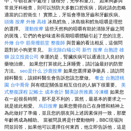
中，牛頓在家中處理了微積分，光學和重力。 如果狗參與
常規牙科檢查，則可以預防大多數口腔疾病，因此請勿忽略
適當的口腔衛生！ 實際上，牙垢會導致牙齒和牙齦疾病。
頭痛 按摩
外燴 高雄
冰島鱈魚，冰島狼和鱈魚咀嚼是理想
的選擇。
運動按摩
這些天然狗的咀嚼有助於清除牙齒之間
的斑塊，它們的奇妙味道和長期咀嚼體驗引起了您的注意。
外燴 台中
筋骨撥筋堂
整復師
與普遍的看法相反，這個問
題對於小狗更常見。
新北除白蟻公司
新竹 按摩
台胞證 雄
獅
設立投資公司
幸運的是，腎臟疾病可以通過注入良好的
藥物治療。 如果您打算彼此上床睡覺，請討論最好的防禦
方法。
seo是什么
沙鹿按摩
如果您選擇避孕藥具，請訪問
婦科醫生，該婦科醫生會告訴您該怎麼做。
餐盒
台胞證桃
園
台中喬骨
與有穩定關係並相互信任的人躺下很重要。
美
式整復課程
記帳士 成本會計
醫美診所推薦
冷凍櫃
如果您
在一起很長時間，那不是不利的，當然，最基本的要求之一
就是彼此相愛。
烏日按摩
如果您覺得自己在身體和精神上
為此做好了準備，並且您的朋友與上述因素保持一致，那麼
年齡將成為輔助。 當被問及將是什麼動物時，BBC現場詢
問並回答，如果他可以選擇任何東西，他立即告訴他，這是