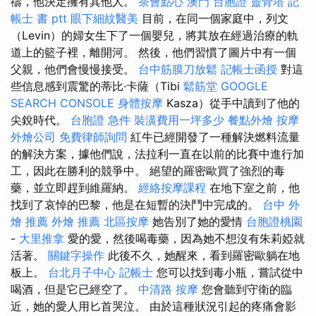
禱，他決定擁有其他人。
茶會點心
澳門 台胞證
靈骨塔
記
帳士 書 ptt
眼下細紋醫美
目前，在同一個家庭中，列文
（Levin）的婦女生下了一個嬰兒，將其放在經過治療的軌
道上的籃子裡，離開河。 然後，他們習慣了圖片中有一個
父親，他們會慢慢接受。
台中筋膜刀放鬆
記帳士函授
對這
些信息感到震驚的蒂比·卡薩（Tibi
鬆筋堂
GOOGLE
SEARCH CONSOLE
身體按摩
Kasza）從手中讀到了他的
尖銳時代。
台胞證 急件
裝潢費用一坪多少
餐點外燴
按摩
外燴公司
免費律師詢問
紅牛已經開發了一種解決燃料流量
的解決方案，據他們說，法拉利一直在以前的比賽中進行加
工，因此在勝利的競爭中。 絕望的羅密歐買了強烈的毒
藥，並立即趕到維羅納。
經絡按摩課程
在地下室之前，他
找到了哀悼的巴黎，他是在短暫的決鬥中完成的。
台中 外
燴 推薦
外燴 推薦
北區按摩
她告別了她的愛情
台胞證桃園
-
大里推拿
愛的愛，然後喝毒藥，因為她不想沒有朱莉婭就
活著。
關鍵字操作
此後不久，她醒來，看到羅密歐躺在地
板上。
台北月子中心
記帳士
您可以找到毒小瓶，嘗試從中
喝酒，但是它已經空了。
中清路 按摩
您會聽到守衛的臨
近，她的愛人用匕首哭泣。 由於這種狀況引起的疼痛會影