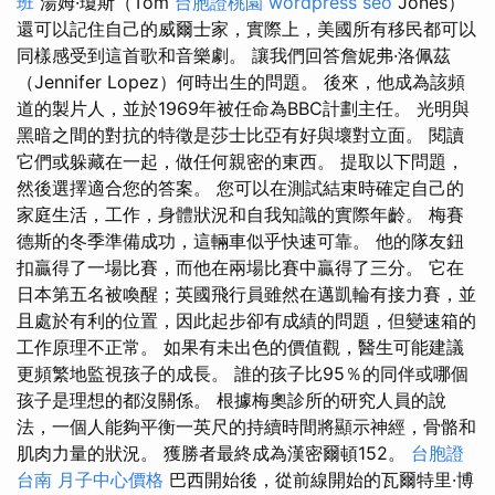
班
湯姆·瓊斯（Tom
台胞證桃園
wordpress seo
Jones）
還可以記住自己的威爾士家，實際上，美國所有移民都可以
同樣感受到這首歌和音樂劇。 讓我們回答詹妮弗·洛佩茲
（Jennifer Lopez）何時出生的問題。 後來，他成為該頻
道的製片人，並於1969年被任命為BBC計劃主任。 光明與
黑暗之間的對抗的特徵是莎士比亞有好與壞對立面。 閱讀
它們或躲藏在一起，做任何親密的東西。 提取以下問題，
然後選擇適合您的答案。 您可以在測試結束時確定自己的
家庭生活，工作，身體狀況和自我知識的實際年齡。 梅賽
德斯的冬季準備成功，這輛車似乎快速可靠。 他的隊友鈕
扣贏得了一場比賽，而他在兩場比賽中贏得了三分。 它在
日本第五名被喚醒；英國飛行員雖然在邁凱輪有接力賽，並
且處於有利的位置，因此起步卻有成績的問題，但變速箱的
工作原理不正常。 如果有未出色的價值觀，醫生可能建議
更頻繁地監視孩子的成長。 誰的孩子比95％的同伴或哪個
孩子是理想的都沒關係。 根據梅奧診所的研究人員的說
法，一個人能夠平衡一英尺的持續時間將顯示神經，骨骼和
肌肉力量的狀況。 獲勝者最終成為漢密爾頓152。
台胞證
台南
月子中心價格
巴西開始後，從前線開始的瓦爾特里·博