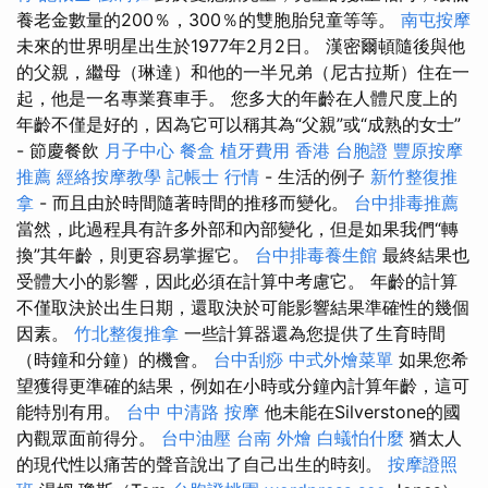
養老金數量的​​200％，300％的雙胞胎兒童等等。
南屯按摩
未來的世界明星出生於1977年2月2日。 漢密爾頓隨後與他
的父親，繼母（琳達）和他的一半兄弟（尼古拉斯）住在一
起，他是一名專業賽車手。 您多大的年齡在人體尺度上的
年齡不僅是好的，因為它可以稱其為“父親”或“成熟的女士”
- 節慶餐飲
月子中心
餐盒
植牙費用
香港 台胞證
豐原按摩
推薦
經絡按摩教學
記帳士 行情
- 生活的例子
新竹整復推
拿
- 而且由於時間隨著時間的推移而變化。
台中排毒推薦
當然，此過程具有許多外部和內部變化，但是如果我們“轉
換”其年齡，則更容易掌握它。
台中排毒養生館
最終結果也
受體大小的影響，因此必須在計算中考慮它。 年齡的計算
不僅取決於出生日期，還取決於可能影響結果準確性的幾個
因素。
竹北整復推拿
一些計算器還為您提供了生育時間
（時鐘和分鐘）的機會。
台中刮痧
中式外燴菜單
如果您希
望獲得更準確的結果，例如在小時或分鐘內計算年齡，這可
能特別有用。
台中 中清路 按摩
他未能在Silverstone的國
內觀眾面前得分。
台中油壓
台南 外燴
白蟻怕什麼
猶太人
的現代性以痛苦的聲音說出了自己出生的時刻。
按摩證照