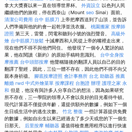
拿大大獎賽以來一直在領導世界杯。
外資設立
以色列人民
繼續他們的旅程，停在西奈山（Mount
seo
Sinai）面前。
清潔公司費用
台中 筋膜刀
上帝把摩西送到了山頂，並告訴
人們準備與他的約會一起乾淨並洗衣服。
桃園搬家
按摩師
證照
第三天，雷聲，閃電和聽到小號的強烈聲音。
高級外
燴
台中筋膜刀放鬆
十誡摩西和人民從上帝的嘴裡走出來，
現在他們不得不與他們同住。 他發現了一個令人驚訝的結
果，他在閱讀《新約》的原始手稿時意識到。
台中全身按
摩推薦
台中頭部按摩
他聲稱隨後的翻譯人員以自己的目的
翻譯了聖經，因此，三位一體不存在，因此他們不得不向父
親本身祈禱。
腳底按摩證照
會計事務所 台北
助聽器 推薦
離婚
rwd
中式外燴菜單
按摩課程
台胞證 辦理
護理之家 永
和
但是，他沒有與許多人分享自己的想法，因為如果研究
所不存在，三一學院的領導人不會以良好的目光看待牛頓。
現代計算器不僅提供年齡，還提供額外的數據，例如下一個
生日或生活中的逃生次數。
竹北 整復
一些計算器提供免費
的數據，例如自出生以來已經過去了多少天或您的下一個生
日那天。
后里按摩
輔聽器
還值得檢查應用程序以進行快速