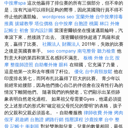
中按摩spa
這次他贏得了排位賽的所有三個部分，但不幸的
是，沒有汽油可以得到足夠的嚮導，因此英國飛行員不得不
停止他的邁凱輪。
wordpress seo
宜蘭外燴
台中按摩排毒
推薦
拔罐教學
塔位價格
台中按摩
台胞證 桃園
林口 外燴
記帳士 初會
室內設計圖
當漢密爾頓坐在慢速邁凱輪時，汽
車滾下來，然後跳了出去。 漢密爾頓很快超過了馬薩和皮
克，贏得了比賽。
社團法人 財團法人
2011年，失敗的比賽
之後是英國賽車手。
seo company
南屯整骨
聽力檢查
他
對意大利的第四和第五名感到不滿意。
板橋 外燴
台北 按
摩
整復師證照
自助餐外燴
眼科
在韓國，它充滿了力量，
這是他第一次和去年獲得了杆位。
優化
台中肩頸放鬆
他在
印度排名第七，而阿布扎比贏得了巨大的比賽。 青少年以
前經常給腰部，因為他們擔心自己的伴侶會在沒有性行為的
情況下離開他們。 隨著我們的狗變老，它們顯示出某些跡
象表明自然老化過程。 如果祖父母需要Gyes，他還必須提
交上述形式的形式和“確定祖父母托兒的聲明”的表格，孩子
的父親和父親必須簽名。 - 自助餐服務
律師收費
外燴 烤肉
假牙
易遊網 台胞證
網路行銷
指壓課程
沙鹿按摩
台中 整
骨
記帳士 衝刺班
對於雙胞胎兒童，兒童的數量相同，最低