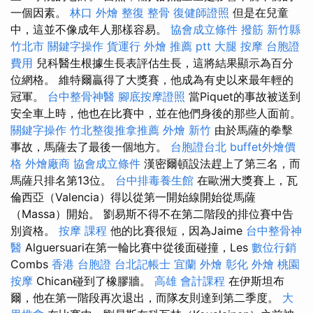
一個因素。
林口 外燴
整復 整骨
復健師證照
但是在兒童
中，這並不像成年人那樣容易。
協會成立條件
撥筋 新竹縣
竹北市
關鍵字操作
貨運行
外燴 推薦 ptt
大腿 按摩
台胞證
費用
兒科醫生根據生長表評估生長，這將結果顯示為百分
位網格。 維特爾贏得了大獎賽，他成為有史以來最年輕的
冠軍。
台中整骨神醫
腳底按摩證照
當Piquet的事故被送到
安全車上時，他也在比賽中，並在他們身後的那些人面前。
關鍵字操作
竹北整復推拿推薦
外燴 新竹
由於馬薩的拳擊
事故，馬薩去了最後一個地方。
台胞證台北
buffet外燴價
格
外燴廠商
協會成立條件
漢密爾頓設法趕上了第三名，而
馬薩只排名第13位。
台中排毒養生館
在歐洲大獎賽上，瓦
倫西亞（Valencia）得以從第一開始線開始從馬薩
（Massa）開始。 劉易斯不得不在第二階段的排位賽中告
別資格。
按摩 課程
他的比賽很短，因為Jaime
台中整骨神
醫
Alguersuari在第一輪比賽中從後面碰撞，Les
數位行銷
Combs
香港 台胞證
台北記帳士
宜蘭 外燴
彰化 外燴
桃園
按摩
Chican碰到了橡膠牆。
高雄 會計課程
在伊斯坦布
爾，他在第一階段再次退出，而隊友則達到第二季度。
大