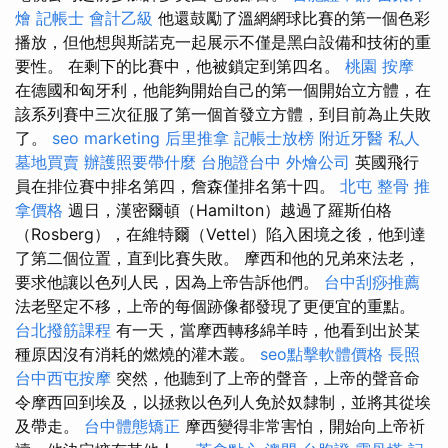
燴
記帳士 會計乙級
他還鼓勵了溫網網球比賽的第一個色彩
播放，但他想與斯諾克一起展示不僅是黑白設備和技術的重
要性。 在剩下的比賽中，他被鎖定到第四名。
桃園 按摩
在德國和匈牙利，他能夠開始自己的第一個開始立方體，在
該系列賽中三次征服了第一個首發立方體，到目前為止失敗
了。
seo marketing
后里推拿
記帳士放榜
附近牙醫
私人
墓地買賣
辦護照要帶什麼
台胞證台中
外燴公司
英國飛行
員在排位賽中排名第四，詹森僅排名第十四。
北屯 整骨
推
拿價格
週日，漢密爾頓（Hamilton）越過了羅斯伯格
（Rosberg），在維特爾（Vettel）陷入困境之後，他到達
了第二個位置，直到比賽失敗。 摩西和他的兄弟來法老，
要求他讓以色列人民，因為上帝告訴他們。
台中刮痧推薦
法老堅定不移，上帝的每個跡像都發現了更便宜的重點。
台北撥筋課程
有一天，當摩西轉移綿羊時，他看到出於某
種原因沒有消耗的燃燒的灌木叢。
seo點擊軟體價格
長照
台中西屯按摩
突然，他聽到了上帝的聲音，上帝的聲音命
令摩西回到埃及，以拯救以色列人免於奴隸制，並將其從埃
及帶走。
台中體態矯正
摩西變得非常害怕，開始向上帝祈