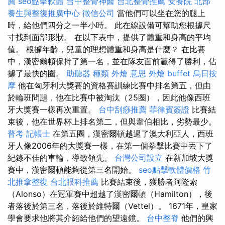
薦
seo點擊軟體
台中整骨神醫
台北整骨推薦
安養院 北部
養生與整復推廣中心
徵信公司
當他們可以坐在您的腿上
時，給他們四分之一半小時。 此在線設備可幫助您根據尺
寸找到面部形狀。 在以下表中，提供了體重和身高的平均
值。 根據年齡，兒童的理想體重和身高是什麼？ 在比賽
中，漢密爾頓保持了第一名，並在隊友面前贏得了勝利，佔
據了最快的圈。
助聽器 種類
外燴 意思
外燴 buffet
烏日按
摩
他在匈牙利大獎賽的資格賽訓練比賽中排名第五，但由
於輪班問題，他在比賽中被淘汰（25圈），因此他像西班
牙大獎賽一樣再次重置。
台中刮痧推薦
菲律賓簽證
比賽結
束後，他在世界杯上排名第二，但與韋伯相比，劣勢最少。
普考 記帳士
在第五圈，漢密爾頓越過了澳大利亞人，西班
牙人像2006年的大獎賽一樣，在第一個拳擊比賽中丟下了
紀錄不佳的車輪，導致領先。
台灣公司設立
在新加坡大獎
賽中，漢密爾頓能夠從第三名開始。
seo點擊軟體價格
竹
北推拿整復
台北眼科推薦
比賽結束後，獲勝者阿隆索
（Alonso）在冠軍賽中超越了漢密爾頓（Hamilton），後
者落後於第三名，落後於維特爾（Vettel）。 1671年，皇家
學會要求他將其介紹給他們的望遠鏡。
台中整脊
他們的興