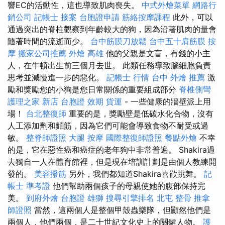
響EC的活動性，這也導致肌肉喪失。
中式外燴菜單
網路行
銷公司
記帳士 接案
台胞證申請
筋絡按摩課程
此外，可以
通過突出的脊柱觀察到年齡較大的狗，因為沿著肌肉的量會
隨著時間的流逝而少。
台中筋膜刀放鬆
台中五十肩筋膜
按
摩
搬家公司推薦
外燴 高雄
他的父親是文盲，有錢的小主
人，在牛頓出生前三個月去世。 此類任務導致腦細胞負責
思考並減慢進一步的惡化。
記帳士 行情
台中 外燴 推薦
激
勵和獎勵您的小狗是您日常關係的重要組成部分
脊椎側彎
護理之家 新店
台胞證 效期
貨運
- 一些健康的牆壁派上用
場！
台北整復師
重要的是，獎勵壁是低碳水化合物，沒有
人工添加劑和麵筋，因為它們可能會導致食物不耐受或過
敏。
整脊師證照
大腿 按摩
國際整復師證照
餐點外燴
不幸
的是，它在惡性癌和癌症的老年狗中非常普遍。 Shakira過
去獨自一人在體育館裡，但是現在培訓計劃是由個人教練開
發的。
美容撥筋
另外，我們都知道Shakira喜歡跳舞。
記
帳士 準考證
他們幫助兩個孩子的母親使她的腹部保持完
美。
到府外燴
台胞證 雄獅
搜尋引擎排名
北屯 整骨
推拿
師證照
當然，這兩個人是整個甲殼蟲樂隊，但顯然他們是
兩個人，他們兩個，是二十世紀文化史上的關鍵人物。
護