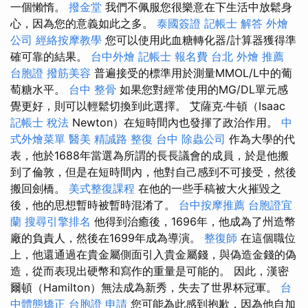
一個懶惰。
撥金堂
我們不佩服您很樂意在下生活中放鬆身
心，因為您的意義如此之多。
泰國簽證
記帳士 解答
外燴
公司
經絡按摩教學
您可以使用此血糖轉化器/計算器獲得準
確可靠的結果。
台中外燴
記帳士 報名費
台北 外燴 推薦
台胞證
撥筋美容
普遍接受的標準用於測量MMOL/L中的葡
萄糖水平。
台中 整骨
如果您對經常使用的MG/DL單元感
覺更好，則可以輕鬆切換到此選擇。 艾薩克·牛頓（Isaac
記帳士 稅法
Newton）在短時間內也發揮了政治作用。
中
式外燴菜單
醫美
精誠路 整復 台中
除蟲公司
作為大學的代
表，他於1688年當選為所謂的長長議會的成員，於是他搬
到了倫敦，但是在短時間內，他對自己感到不可接受，然後
搬回劍橋。
美式整復課程
在他的一些手稿被大火摧毀之
後，他的思想暫時被暫時混淆了。
台中按摩推薦
台胞證宜
蘭
搜尋引擎排名
他得到治癒後，1696年，他成為了州造幣
廠的負責人，然後在1699年成為導演。
整復師
在這個職位
上，他還通過在貴金屬側面引入貴金屬錢，與偽造金錢的偽
造，從而表現出硬幣和寫作的重量是可能的。 因此，漢密
爾頓（Hamilton）無法成為新秀，失去了世界杯冠軍。
台
中體態矯正
台胞證 申請
您可能為此感到抱歉，因為他自加