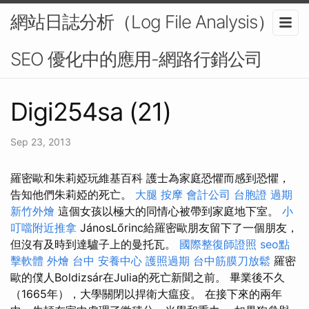
網站日誌分析（Log File Analysis）在
SEO 優化中的應用-網路行銷公司
Digi254sa (21)
Sep 23, 2013
羅密歐和朱莉婭玩維基百科 護士為家庭恐懼而感到恐懼，
告知他們朱莉婭的死亡。
大腿 按摩
會計公司
台胞證 過期
新竹外燴
這個女孩以極大的同情心被帶到家庭地下室。
小
叮噹附近推拿
JánosLőrinc給羅密歐朋友留下了一個朋友，
但沒有及時到達驢子上的曼托瓦。
國際整復師證照
seo點
擊軟體
外燴 台中
安養中心
護照過期
台中筋膜刀放鬆
羅密
歐的僕人Boldizsár在Julia的死亡新聞之前。 畢業後不久
（1665年），大學關閉以捍衛大瘟疫。 在接下來的兩年