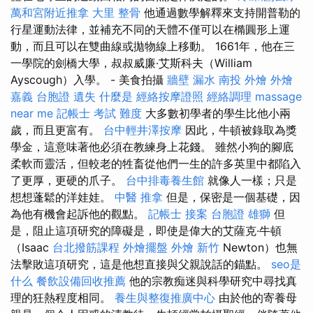
萬和宮附近推拿
大里 整骨
他通過數學解釋來支持開普勒的
行星運動法律，並補充不同的天體不僅可以在橢圓形上運
動，而且可以在雙曲線或拋物線上移動。 1661年，他在三
一學院的劍橋大學，叔叔威廉·艾斯科夫（William
Ayscough）入學。 - 美食拍攝
牆壁 漏水
南投 外燴
外燴
嘉義
台胞證 遺失
什麼是
經絡按摩證照
經絡調理
massage
near me
記帳士 考試 難度
大多數初學者的學生比他小兩
歲，而且更富有。
台中輕井澤按摩
因此，牛頓被錄取為獎
學金，這意味著他必須在教練身上花錢。 雖然小狗的腳底
柔軟而靈活，但較老的牲畜從他們一生的許多英里中都陷入
了更厚，更硬的爪子。
台中排毒養生館
就像人一樣；只是
想想蓬鬆的洋娃娃。
中醫 推拿
但是，保密是一個基礎，因
為他有機會起訴他的觀點。
記帳士 接案
台胞證 雄獅
但
是，阻止這項研究的障礙是，即使是偉大的艾薩克·牛頓
（Isaac
台北撥筋課程
外燴擺盤
外燴 新竹
Newton）也無
法擊敗這項研究，這是他想直接與父親說話的錨點。
seo是
什么
餐飲設備回收推薦
他的宗教痴迷與科學研究中尋找真
理的狂熱程度相同。
養生與整復推廣中心
由於他的寄養母