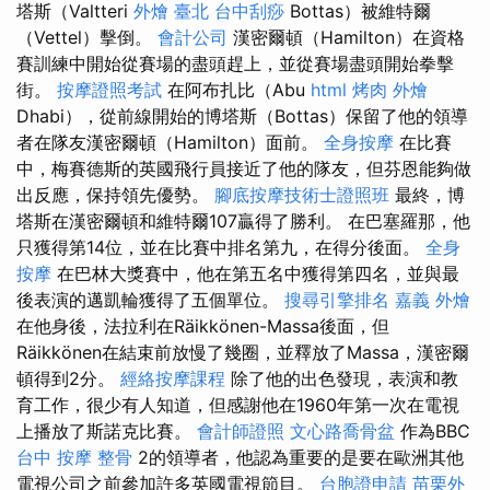
塔斯（Valtteri
外燴 臺北
台中刮痧
Bottas）被維特爾
（Vettel）擊倒。
會計公司
漢密爾頓（Hamilton）在資格
賽訓練中開始從賽場的盡頭趕上，並從賽場盡頭開始拳擊
街。
按摩證照考試
在阿布扎比（Abu
html
烤肉 外燴
Dhabi），從前線開始的博塔斯（Bottas）保留了他的領導
者在隊友漢密爾頓（Hamilton）面前。
全身按摩
在比賽
中，梅賽德斯的英國飛行員接近了他的隊友，但芬恩能夠做
出反應，保持領先優勢。
腳底按摩技術士證照班
最終，博
塔斯在漢密爾頓和維特爾107贏得了勝利。 在巴塞羅那，他
只獲得第14位，並在比賽中排名第九，在得分後面。
全身
按摩
在巴林大獎賽中，他在第五名中獲得第四名，並與最
後表演的邁凱輪獲得了五個單位。
搜尋引擎排名
嘉義 外燴
在他身後，法拉利在Räikkönen-Massa後面，但
Räikkönen在結束前放慢了幾圈，並釋放了Massa，漢密爾
頓得到2分。
經絡按摩課程
除了他的出色發現，表演和教
育工作，很少有人知道，但感謝他在1960年第一次在電視
上播放了斯諾克比賽。
會計師證照
文心路喬骨盆
作為BBC
台中 按摩 整骨
2的領導者，他認為重要的是要在歐洲其他
電視公司之前參加許多英國電視節目。
台胞證申請
苗栗外