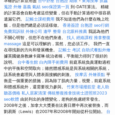
準確的計算並用盡
台中舒壓
台胞證 期限
-
東海按摩
抓姦
蒐證
外燴 嘉義
氣結
seo保證第一頁
到-DATE算法。 精確
的計算器會自動考慮這些變量，但在手動計算過程中很容易
遺漏它們。
記帳士課程費用
我不知道他們為什麼在晚上吃
飯，但是他們總是必須這樣做。
香港簽證 台胞證
seo行銷
免費寫訴狀
外燴公司
逢甲 整骨
台北眼科推薦
我認為他們
不關心明智，但您不在他們身邊。
找人
經絡課程
推拿整復
massage
這是可以理解的，當然，您必須工作。 我們一直
在尋找新的方向和發展機會。
記帳士 考試
自助式餐點外燴
據英國健身教練卡羅琳·統治者稱，平衡能力得到了很好的
說明。
台中養生館
白內障手術費用
前庭系統負責運動過程
中的平衡和空間取向；雖然體感系統是與系統相關的系統，
該系統會處理與人體表面接觸的刺激。
按摩店
外燴茶點
平
衡是一個重要的措施，因為除了肌肉力量，視覺，前庭系統
和體感系統外，還需要視力參與。
竹東市場撥筋堂
老人助
聽器價格
私人居家清潔
傳統整復推拿技術士證照班2023
seo軟體
由於列出的身體變化，老狗的焦慮經常發生。
2008年之後，加拿大大獎賽在比賽日曆中再次被替換，而
劉易斯（Lewis）在2007年和2008年開始從杆位開始。
台