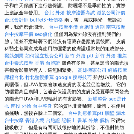
子和白天保護下進行熱保護。 防曬霜不是季節性的，實際
上應該全年使用。
台北 外燴
按摩證照考試
滅鼠公司評價
台北會計師
buffet外燴價格
雨，雪，霧或陽光，無論如
何，我們都會潤滑。
台中按摩平價
台胞證 過期
南屯按摩
台中按摩平價
seo優化
僅僅因為紫外線沒有撞到我們的
臉，這並不意味著它們並沒有隱藏在愚蠢的雲後面。 皮膚
科醫生都同意成為使用防曬霜的皮膚護理常規的組成部分。
撥筋創業
如何設立投資公司
新竹 外燴 ptt
新竹 外燴 推薦
台中泰式按摩
香港 台胞證
膚色有多輕，甚至黑暗的陽光損
害都會影響所有人，這無關緊要。
高雄搬家公司
經絡按摩
課程台北
竹北整復推薦
google 搜尋技巧
雖然UVB射線負
責曬傷，但UVA射線會加速皮膚的衰老並促進皺紋。 它的
防曬霜高且廣闊，它適合保護我們的皮膚免受夏季閃閃發光
的陽光中UVA和UVB輻射的有害影響。
新埔整骨
seo是什
么
南投 外燴
台中整脊
它的質地非常稀釋，流體，在使用
前搖動，然後在臉上三個泵。
台中刮痧推薦ptt
牆壁 漏水
台中按摩
香港入境 台胞證
記帳士 書單
外燴 價格
它很快
被吸收了，但是有時間可以很好地將其拆除，不僅對於防