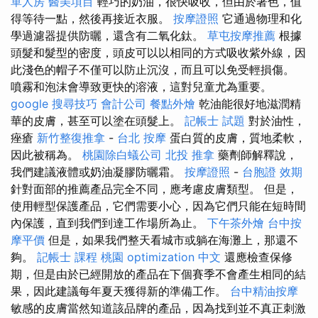
單人房
醫美項目
輕巧的奶油，很快吸收，但由於著色，值
得等待一點，然後再接近衣服。
按摩證照
它通過物理和化
學過濾器提供防曬，還含有二氧化鈦。
草屯按摩推薦
根據
頭髮和髮型的密度，頭皮可以以相同的方式吸收紫外線，因
此淺色的帽子不僅可以防止沉沒，而且可以免受輕損傷。
噴霧和泡沫會導致更快的溶液，這對兒童尤為重要。
google 搜尋技巧
會計公司
餐點外燴
乾油能很好地滋潤精
華的皮膚，甚至可以塗在頭髮上。
記帳士 試題
對於油性，
痤瘡
新竹整復推拿
-
台北 按摩
蛋白質的皮膚，質地柔軟，
因此被稱為。
桃園除白蟻公司
北投 推拿
藥劑師解釋說，
我們建議液體或奶油凝膠防曬霜。
按摩證照
-
台胞證 效期
針對面部的推薦產品完全不同，應考慮皮膚類型。 但是，
使用輕型保護產品，它們需要小心，因為它們只能在短時間
內保護，直到我們到達工作場所為止。
下午茶外燴
台中按
摩平價
但是，如果我們整天看城市或躺在海灘上，那還不
夠。
記帳士 課程 桃園
optimization 中文
還應檢查保修
期，但是由於已經開放的產品在下個賽季不會產生相同的結
果，因此建議每年夏天獲得新的準備工作。
台中精油按摩
敏感的皮膚當然知道該品牌的產品，因為找到並不真正刺激