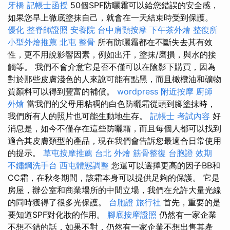
牙橋
記帳士函授
50個SPF防曬霜可以給您錯誤的安全感，
如果您早上徹底塗抹自己，就會在一天結束時受到保護。
優化
整脊師證照
安養院
台中肩頸按摩
下午茶外燴
整復所
小型外燴推薦
北屯 整骨
所有防曬霜都在不斷失去其有效
性，更不用說影響因素，例如出汗，塗抹/磨損，與水的接
觸等。 我們不會介意它是否不僅可以在陰影下購買，因為
對於那些皮膚淺色的人來說可能有點黑，而且橄欖油和礦物
質顏料可以得到豐富的補償。
wordpress
附近按摩
廚師
外燴
當我們的父母用粘稠的白色防曬霜從頭到腳塗抹時，
我們所有人的照片也可能生動地生存。
記帳士 考試內容
好
消息是，如今不僅存在這些防曬霜，而且每個人都可以找到
適合其皮膚類型的產品，現在我們會告訴您最適合日常使用
的提示。
草屯按摩推薦
台北 外燴
筋骨整復
台胞證 效期
不鏽鋼洗手台
西屯體態調整
您還可以選擇更高的因子BB和
CC霜，在秋冬期間，該霜本身可以提供足夠的保護。 它是
房屋，辦公室和商業場所的中間立場，我們在允許大量光線
的同時獲得了很多光保護。
台胞證 旅行社
首先，重要的是
要知道SPF對化妝的作用。
腳底按摩證照
仍然有一家企業
不想不錯的話，如果不對，仍然有一家企業不想出售其產