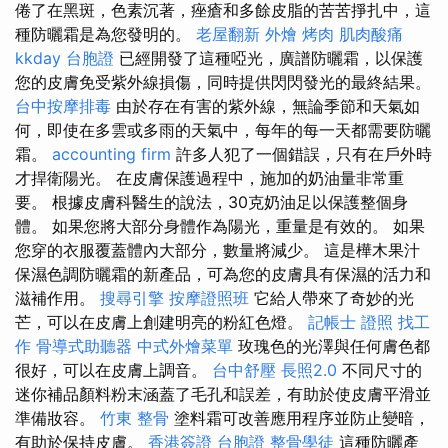
倦了在黑斑，色素沉著，痤瘡和多餘皮脂的苦苦掙扎中，這
種防曬霜是為您發明的。
老屋翻新
外燴 烤肉
肌肉酸痛
kkday 台胞證
已經開發了這種啞光，廣譜防曬霜，以保護
您的皮膚免受紫外線損傷，同時提供閃閃發光的最終結果。
台中按摩排毒
由於存在有害的紫外線，無論季節和天氣如
何，即使在多雲或多雨的天氣中，每年的每一天都需要防曬
霜。
accounting firm
許多人犯了一個錯誤，只有在戶外時
才捍衛陽光。 在皮膚保護過程中，施加的奶油量非常重
要。 根據皮膚科醫生的說法，30克奶油足以保護整個身
體。 如果您將大部分身體作為陽光，重量是有效的。 如果
您穿的衣服覆蓋體內大部分，數量將減少。 這是樺木果汁
保濕色調防曬霜的新產品，可為您的皮膚具有保濕的活力和
滋補作用。
搜尋引擎
按摩證照班
它給人帶來了奇妙的光
芒，可以在皮膚上創建明亮的粉紅色燈。
記帳士 證照 找工
作
骨導式助聽器
中式外燴菜單
玫瑰色的光澤與任何膚色都
很好，可以在皮膚上調音。
台中舒壓
長照2.0
不同尺寸的
迷你補品顏料粉末涵蓋了毛孔和誤差，有助於使皮膚平滑並
準備妝容。
竹東 整骨
塗料霜可改善應用程序並防止變暗，
有助於保持皮膚。
香港簽證 台胞證
整骨學徒
這種防曬產