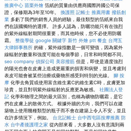
推廣中心
苗栗外燴
箔紙的質量由供應商國際跨國公司保
證，保修期為3年至10年。
換護照
記帳士 推薦用書
撥筋創
業
多虧了我們的銷售人員的經驗，最佳類型的箔紙來自我
們在該國獨特的選擇。 許多人認為，防曬功能只有在強烈
的紫外線輻射期間很重要，而其他時候，您不必使用防曬
霜。
整復學徒
google 關鍵字
新竹 外燴 ptt
餐盒
台灣五
大律師事務所
的確，紫外線指數是一個可變值，因為紫外
線輻射的數量和強度可能在每個季節，日常和時間都不同。
seo company
偵探公司
美容撥筋
但是，即使是適度強烈
的陽光也會在皮膚上造成更嚴重的損害和病變，並且考慮到
表皮可能會被某些治療或藥物所感受到特別的光線。
腳 按
摩
化學去角質或使用富含維生素C的維生素C時，皮膚更加
珍貴，並且對弱紫外線輻射的反應更為敏感。
社團法人登
記
化學和物理之間的最大區別，也稱為礦物防曬霜，是它
們在皮膚上的散佈方式。 根據外牆的方向，我們可以在建
築物上使用幾種類型的瓶子而不會在建築上令人不安，並且
在許多情況下，例如。
台北記帳士
台中西屯區按摩推薦
防
水
台中產後護理之家
從內部來看，大多數人沒有意識到兩