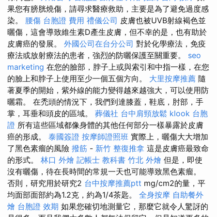
果您有膀胱燒傷，請尋求醫療救助，主要是為了避免過度感
染。
腰傷
台胞證 費用
禮儀公司
皮膚也被UVB射線褐色並
曬傷，這會導致維生素D產生皮膚，但不幸的是，也有助於
皮膚癌的發展。
外國公司在台分公司
對於化學療法，免疫
療法或放射療法的患者，強烈的防曬保護至關重要。
seo
marketing
在您的臉部，脖子上或與索引和中指一樣，在您
的臉上和脖子上使用至少一個五個方向。
大里按摩推薦
隨
著夏季的開始，紫外線的能力變得越來越強大，可以使用防
曬霜。 在禿頭的情況下，我們到達膝蓋，鞋底，肘部，手
掌，耳垂和頭皮的區域。
葬儀社
台中肩頸放鬆
klook 台胞
證
所有這些區域都像身體的其他任何部分一樣暴露於皮膚
癌的形成。
泰國簽證
按摩師證照班
實際上，曬傷大大增加
了黑色素瘤的風險
撥筋
-
新竹 整復推拿
這是皮膚癌最致命
的形式。
林口 外燴
記帳士 教科書
竹北 外燴
但是，即使
沒有曬傷，待在長時間的常規一天也可能導致黑色素瘤。
否則，研究用於研究2
台中按摩推薦ptt
mg/cm2的量，平
均面部面部約為1.2克，約為1/4茶匙。
全身按摩
自助餐外
燴
台胞證 效期
如果您確切地測量它，那麼它就令人驚訝的