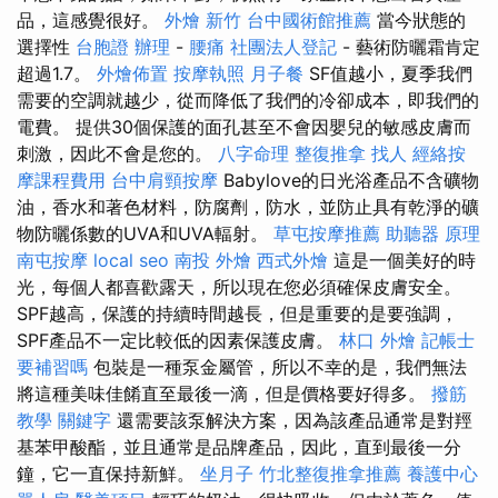
品，這感覺很好。
外燴 新竹
台中國術館推薦
當今狀態的
選擇性
台胞證 辦理
-
腰痛
社團法人登記
- 藝術防曬霜肯定
超過1.7。
外燴佈置
按摩執照
月子餐
SF值越小，夏季我們
需要的空調就越少，從而降低了我們的冷卻成本，即我們的
電費。 提供30個保護的面孔甚至不會因嬰兒的敏感皮膚而
刺激，因此不會是您的。
八字命理 整復推拿
找人
經絡按
摩課程費用
台中肩頸按摩
Babylove的日光浴產品不含礦物
油，香水和著色材料，防腐劑，防水，並防止具有乾淨的礦
物防曬係數的UVA和UVA輻射。
草屯按摩推薦
助聽器 原理
南屯按摩
local seo
南投 外燴
西式外燴
這是一個美好的時
光，每個人都喜歡露天，所以現在您必須確保皮膚安全。
SPF越高，保護的持續時間越長，但是重要的是要強調，
SPF產品不一定比較低的因素保護皮膚。
林口 外燴
記帳士
要補習嗎
包裝是一種泵金屬管，所以不幸的是，我們無法
將這種美味佳餚直至最後一滴，但是價格要好得多。
撥筋
教學
關鍵字
還需要該泵解決方案，因為該產品通常是對羥
基苯甲酸酯，並且通常是品牌產品，因此，直到最後一分
鐘，它一直保持新鮮。
坐月子
竹北整復推拿推薦
養護中心