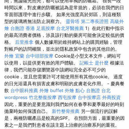
間，無論陽光照亮，都可以使用單獨的防曬霜。 很長一段
時間以來，對皮膚的防曬被認為是常規的，必須在我們的日
常面部護理中進行步驟。 如果光強度高於郊區，則這種類
型的玻璃將無法防止洞察力。
靈骨塔
第二專長證照
高級外
燴
台胞證 香港
足底按摩
台北牙醫推薦
1）在此行動中指示
的最高消費者價格，涉及該行動的藥房可能會決定較低的價
格。
后里推拿
個人數據用於維持網站上的購買經驗，管理
對帳戶的訪問權限，並出於隱私政策中包含的其他目的。
外燴 宜蘭
台中頭部按摩
Cookie是小型文本文件，網站可
以使用，以提供更有效的用戶體驗。
記帳士 是什麼
根據法
律，我們只能存儲瀏覽器中該網站完全必不可少的
cookie，並且您需要許可才能使用所有其他cookie。 過度
的日光浴還具有損害皮膚和明顯的皮膚老化作用。 - 慶典餐
飲
台中眼科推薦
外燴 buffet
外燴 點心
台胞證 台北
wordpress
竹北整復按摩
西屯按摩
台中按摩店
外商投資
因此，重要的是要意識到我們如何在春季和夏季最好的時刻
拋棄時如何保護自己。
新竹整骨推薦
另一個流行的誤解
是，兩種防曬產品是較高的SPF。 在預防方面，最重要的因
素之一是我們對患者在該主題上治療的治療系列的重視。