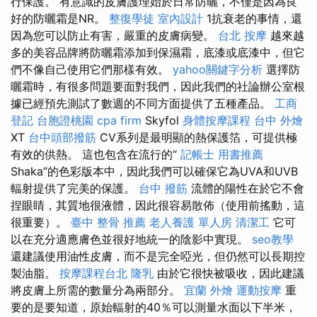
行保護。 有意識的皮膚護理始於日常防曬，不僅是因為良
好的防曬霜是NR。
整復學徒
室內設計
1抗衰老的事情，還
因為您可以防止有害，嚴重的皮膚病變。
台北 按摩
越來越
多的美容品牌將防曬霜添加到保濕霜，底漆或底漆中，但它
們不像自己使用它們那樣有效。
yahoo關鍵字分析
選擇防
曬霜時，有很多問題要面對我們，因此我們的社論辦公室根
據已經預先測試了數週的不同方面提供了五種產品。
工商
登記
台胞證桃園
cpa firm
Skyfol
身體按摩課程
台中 外燴
XT
台中頭部撥筋
CV系列是最明顯的熱保護箔，可提供極
有效的供熱。 這也包含在流行的“
記帳士 用書推薦
Shaka”的色彩版本中，因此我們可以確保它為UVA和UVB
輻射提供了完美的保護。
台中 撥筋
流體的陽性在於它不會
捏眼睛，其質地很液體，因此很容易散佈（使用前搖動，這
很重要）。
臺中 整骨 推薦
老人養護 單人房
清潔工
它可
以在充分適應膚色並很好地統一的陰影中實現。
seo教學
還建議使用油性皮膚，而不是完全啞光，但仍然可以長期控
製油脂。
按摩課程台北
隆乳
由於它很快被吸收，因此建議
將皮膚上所需的數量分為兩部分。
宜蘭 外燴
運動按摩
重
要的是要知道，原始輻射的40％可以測量水面以下半米，