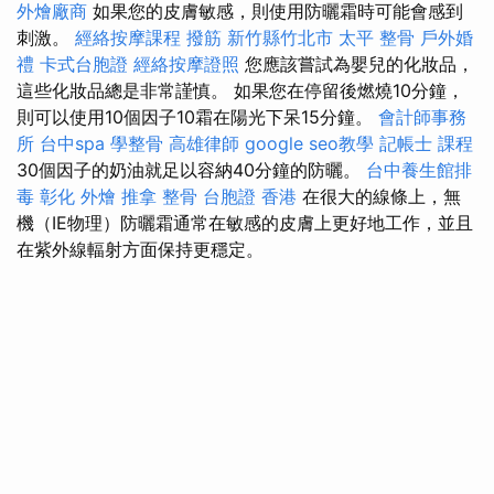
外燴廠商
如果您的皮膚敏感，則使用防曬霜時可能會感到
刺激。
經絡按摩課程
撥筋 新竹縣竹北市
太平 整骨
戶外婚
禮
卡式台胞證
經絡按摩證照
您應該嘗試為嬰兒的化妝品，
這些化妝品總是非常謹慎。 如果您在停留後燃燒10分鐘，
則可以使用10個因子10霜在陽光下呆15分鐘。
會計師事務
所
台中spa
學整骨
高雄律師
google seo教學
記帳士 課程
30個因子的奶油就足以容納40分鐘的防曬。
台中養生館排
毒
彰化 外燴
推拿 整骨
台胞證 香港
在很大的線條上，無
機（IE物理）防曬霜通常在敏感的皮膚上更好地工作，並且
在紫外線輻射方面保持更穩定。