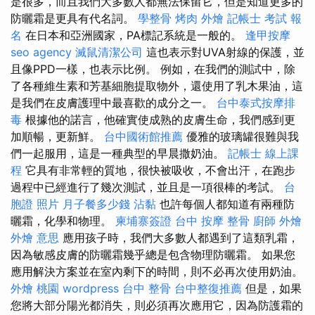
是很多，而且我們大多數人都無法保留它，但是知道更多的
防曬霜是更具有代名詞。
學整骨
烤肉 外燴
記帳士 考試 報
名
在日本和亞洲國家，PA標記系統是一般的。
逢甲按摩
seo agency
滅鼠清潔公司
這也表示對UVA射線的保護，並
且像PPD一樣，也表示比例。 例如，在我們的測試中，除
了各種維生素和芳基細胞提取物外，還使用了乳木果油，這
是我們在皮膚護理中最喜歡的成分之一。
台中泰式按摩排
毒
根據他的諾言，他確實使成熟的皮膚生命，我們感到更
加順暢，更新鮮。
台中國術館推薦
優雅的玻璃罐很難與我
們一起服用，這是一種典型的早晨撒奶油。
記帳士 線上課
程
它具有非常輕的質地，很快被吸收，不會出汗，在跑步
過程中已經進行了幾次測試，並且是一項很棒的考試。
台
胞證 照片
月子餐多少錢
沾黏
也許每個人都知道有兩種防
曬霜，化學和物理。
柬埔寨簽證
台中 按摩 整骨
廚師 外燴
外燴 意思
應用孩子時，我們大多數人都遇到了這類乳霜，
因為敏感皮膚的防曬霜幾乎總是包含物理防曬霜。 如果您
應用解決方案並在室內剩下的時間，則不必再次使用奶油。
外燴 桃園
wordpress
台中 整骨
台中整復推薦
但是，如果
您將大部分陽光都消失，則必須再次應用它，因為防護霜的