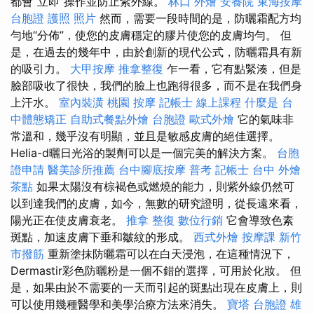
都會“立即”操作並防止紫外線。
林口 外燴
安養院
東海按摩
台胞證 護照 照片
然而，需要一段時間的是，防曬霜配方均
勻地“分佈”，使您的皮膚穩定的膠片使您的皮膚均勻。 但
是，在過去的幾年中，由於創新的現代公式，防曬霜具有新
的吸引力。
大甲按摩
推拿整復
乍一看，它有點緊湊，但是
臉部吸收了很快，我們的臉上也跑得很多，而不是在我們身
上汗水。
室內裝潢
桃園 按摩
記帳士 線上課程
什麼是
台
中體態矯正
自助式餐點外燴
台胞證
歐式外燴
它的氣味非
常溫和，幾乎沒有明顯，並且是敏感皮膚的絕佳選擇。
Helia-d曬日光浴的製劑可以是一個完美的解決方案。
台胞
證申請
醫美診所推薦
台中腳底按摩
普考 記帳士
台中 外燴
茶點
如果太陽沒有棕褐色或燃燒的能力，則紫外線仍然可
以到達我們的皮膚，如今，無數的研究證明，從長遠來看，
陽光正在使皮膚衰老。
推拿 整復
數位行銷
它會導致色素
斑點，加速皮膚下垂和皺紋的形成。
西式外燴
按摩課
新竹
市撥筋
重新塗抹防曬霜可以在白天浸泡，在這種情況下，
Dermastir彩色防曬粉是一個不錯的選擇，可用於化妝。 但
是，如果由於不需要的一天而引起的斑點出現在皮膚上，則
可以使用幾種醫學和美學治療方法來消失。
寶塔
台胞證 雄