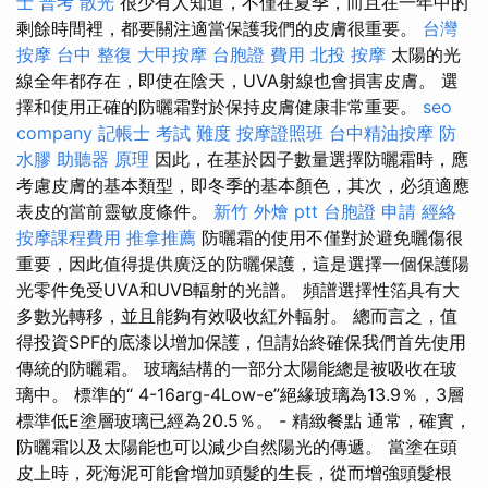
士 普考
散光
很少有人知道，不僅在夏季，而且在一年中的
剩餘時間裡，都要關注適當保護我們的皮膚很重要。
台灣
按摩
台中 整復
大甲按摩
台胞證 費用
北投 按摩
太陽的光
線全年都存在，即使在陰天，UVA射線也會損害皮膚。 選
擇和使用正確的防曬霜對於保持皮膚健康非常重要。
seo
company
記帳士 考試 難度
按摩證照班
台中精油按摩
防
水膠
助聽器 原理
因此，在基於因子數量選擇防曬霜時，應
考慮皮膚的基本類型，即冬季的基本顏色，其次，必須適應
表皮的當前靈敏度條件。
新竹 外燴 ptt
台胞證 申請
經絡
按摩課程費用
推拿推薦
防曬霜的使用不僅對於避免曬傷很
重要，因此值得提供廣泛的防曬保護，這是選擇一個保護陽
光零件免受UVA和UVB輻射的光譜。 頻譜選擇性箔具有大
多數光轉移，並且能夠有效吸收紅外輻射。 總而言之，值
得投資SPF的底漆以增加保護，但請始終確保我們首先使用
傳統的防曬霜。 玻璃結構的一部分太陽能總是被吸收在玻
璃中。 標準的“ 4-16arg-4Low-e”絕緣玻璃為13.9％，3層
標準低E塗層玻璃已經為20.5％。 - 精緻餐點 通常，確實，
防曬霜以及太陽能也可以減少自然陽光的傳遞。 當塗在頭
皮上時，死海泥可能會增加頭髮的生長，從而增強頭髮根