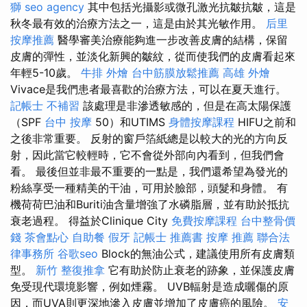
獅
seo agency
其中包括光攝影或微孔激光抗皺抗皺，這是
秋冬最有效的治療方法之一，這是由於其光敏作用。
后里
按摩推薦
醫學審美治療能夠進一步改善皮膚的結構，保留
皮膚的彈性，並淡化新興的皺紋，從而使我們的皮膚看起來
年輕5-10歲。
牛排 外燴
台中筋膜放鬆推薦
高雄 外燴
Vivace是我們患者最喜歡的治療方法，可以在夏天進行。
記帳士 不補習
該處理是非滲透敏感的，但是在高太陽保護
（SPF
台中 按摩
50）和UTIMS
身體按摩課程
HIFU之前和
之後非常重要。 反射的窗戶箔紙總是以較大的光的方向反
射，因此當它較輕時，它不會從外部向內看到，但我們會
看。 最後但並非最不重要的一點是，我們還希望為發光的
粉絲享受一種精美的干油，可用於臉部，頭髮和身體。 有
機荷荷巴油和Buriti油含量增強了水磷脂層，並有助於抵抗
衰老過程。 得益於Clinique City
免費按摩課程
台中整骨價
錢
茶會點心
自助餐
假牙
記帳士 推薦書
按摩 推薦
聯合法
律事務所
谷歌seo
Block的無油公式，建議使用所有皮膚類
型。
新竹 整復推拿
它有助於防止衰老的跡象，並保護皮膚
免受現代環境影響，例如煙霧。 UVB輻射是造成曬傷的原
因，而UVA則更深地滲入皮膚並增加了皮膚癌的風險。
安