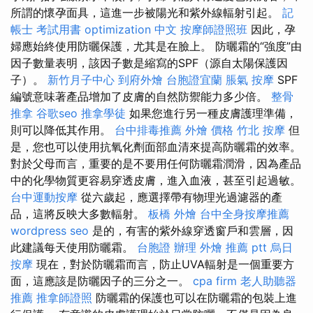
所謂的懷孕面具，這進一步被陽光和紫外線輻射引起。
記
帳士 考試用書
optimization 中文
按摩師證照班
因此，孕
婦應始終使用防曬保護，尤其是在臉上。 防曬霜的“強度”由
因子數量表明，該因子數是縮寫的SPF（源自太陽保護因
子）。
新竹月子中心
到府外燴
台胞證宜蘭
脹氣 按摩
SPF
編號意味著產品增加了皮膚的自然防禦能力多少倍。
整骨
推拿
谷歌seo
推拿學徒
如果您進行另一種皮膚護理準備，
則可以降低其作用。
台中排毒推薦
外燴 價格
竹北 按摩
但
是，您也可以使用抗氧化劑面部血清來提高防曬霜的效率。
對於父母而言，重要的是不要用任何防曬霜潤滑，因為產品
中的化學物質更容易穿透皮膚，進入血液，甚至引起過敏。
台中運動按摩
從六歲起，應選擇帶有物理光過濾器的產
品，這將反映大多數輻射。
板橋 外燴
台中全身按摩推薦
wordpress seo
是的，有害的紫外線穿透窗戶和雲層，因
此建議每天使用防曬霜。
台胞證 辦理
外燴 推薦 ptt
烏日
按摩
現在，對於防曬霜而言，防止UVA輻射是一個重要方
面，這應該是防曬因子的三分之一。
cpa firm
老人助聽器
推薦
推拿師證照
防曬霜的保護也可以在防曬霜的包裝上進