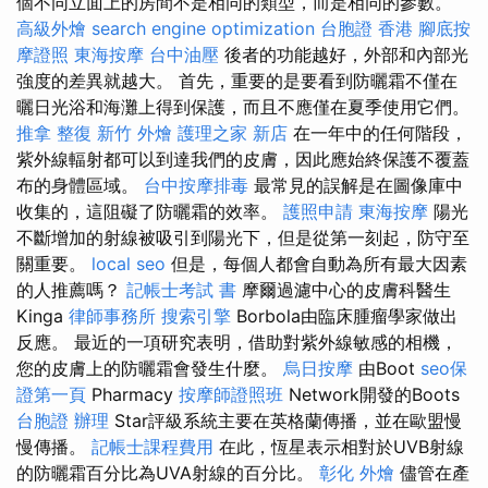
個不同立面上的房間不是相同的類型，而是相同的參數。
高級外燴
search engine optimization
台胞證 香港
腳底按
摩證照
東海按摩
台中油壓
後者的功能越好，外部和內部光
強度的差異就越大。 首先，重要的是要看到防曬霜不僅在
曬日光浴和海灘上得到保護，而且不應僅在夏季使用它們。
推拿 整復
新竹 外燴
護理之家 新店
在一年中的任何階段，
紫外線輻射都可以到達我們的皮膚，因此應始終保護不覆蓋
布的身體區域。
台中按摩排毒
最常見的誤解是在圖像庫中
收集的，這阻礙了防曬霜的效率。
護照申請
東海按摩
陽光
不斷增加的射線被吸引到陽光下，但是從第一刻起，防守至
關重要。
local seo
但是，每個人都會自動為所有最大因素
的人推薦嗎？
記帳士考試 書
摩爾過濾中心的皮膚科醫生
Kinga
律師事務所
搜索引擎
Borbola由臨床腫瘤學家做出
反應。 最近的一項研究表明，借助對紫外線敏感的相機，
您的皮膚上的防曬霜會發生什麼。
烏日按摩
由Boot
seo保
證第一頁
Pharmacy
按摩師證照班
Network開發的Boots
台胞證 辦理
Star評級系統主要在英格蘭傳播，並在歐盟慢
慢傳播。
記帳士課程費用
在此，恆星表示相對於UVB射線
的防曬霜百分比為UVA射線的百分比。
彰化 外燴
儘管在產