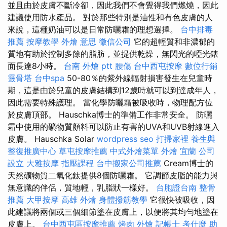
並且由於皮膚不斷冷卻，因此我們不會覺得我們燃燒，因此
建議使用防水產品。 對於那些特別是油性和有色皮膚的人
來說，這種奶油可以是日常防曬霜的理想選擇。
台中排毒
推薦
按摩教學
外燴 意思
徵信公司
它的超輕質和非濃郁的
質地有助於控制多餘的脂肪，並提供乾燥，無閃光的啞光錶
面長達8小時。
台南 外燴 ptt
腰傷
台中西屯按摩
數位行銷
靈骨塔
台中spa
50-80％的紫外線輻射損害發生在兒童時
期，這是由於兒童的皮膚結構到12歲時就可以到達成年人，
因此需要特殊護理。 當化學防曬霜被吸收時，物理配方位
於皮膚頂部。 Hauschka博士的準備工作非常安全。 防曬
霜中使用的礦物質顏料可以防止有害的UVA和UVB射線進入
皮膚。 Hauschka Solar
wordpress seo
打掃家裡
養生與
整復推廣中心
草屯按摩推薦
中式外燴菜單
外燴 宜蘭
公司
設立
大雅按摩
指壓課程
台中搬家公司推薦
Cream博士的
天然礦物質二氧化鈦提供8個防曬霜。 它調節皮脂的能力與
無意識的伴侶，質地輕，乳脂狀一樣好。
台胞證台南
整骨
推薦
大甲按摩
高雄 外燴
身體撥筋教學
它很快被吸收，因
此建議將兩個或三個細節塗在皮膚上，以便將其均勻地塗在
皮膚上。
台中西屯區按摩推薦
烤肉 外燴
記帳士 考什麼
助