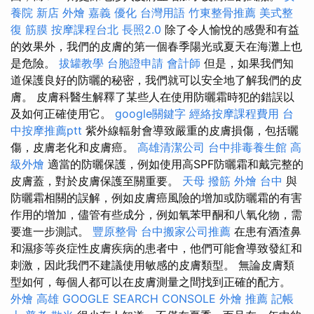
養院 新店
外燴 嘉義
優化 台灣用語
竹東整骨推薦
美式整
復 筋膜
按摩課程台北
長照2.0
除了令人愉悅的感覺和有益
的效果外，我們的皮膚的第一個春季陽光或夏天在海灘上也
是危險。
拔罐教學
台胞證申請
會計師
但是，如果我們知
道保護良好的防曬的秘密，我們就可以安全地了解我們的皮
膚。 皮膚科醫生解釋了某些人在使用防曬霜時犯的錯誤以
及如何正確使用它。
google關鍵字
經絡按摩課程費用
台
中按摩推薦ptt
紫外線輻射會導致嚴重的皮膚損傷，包括曬
傷，皮膚老化和皮膚癌。
高雄清潔公司
台中排毒養生館
高
級外燴
適當的防曬保護，例如使用高SPF防曬霜和戴完整的
皮膚蓋，對於皮膚保護至關重要。
天母 撥筋
外燴 台中
與
防曬霜相關的誤解，例如皮膚癌風險的增加或防曬霜的有害
作用的增加，儘管有些成分，例如氧苯甲酮和八氧化物，需
要進一步測試。
豐原整骨
台中搬家公司推薦
在患有酒渣鼻
和濕疹等炎症性皮膚疾病的患者中，他們可能會導致發紅和
刺激，因此我們不建議使用敏感的皮膚類型。 無論皮膚類
型如何，每個人都可以在皮膚測量之間找到正確的配方。
外燴 高雄
GOOGLE SEARCH CONSOLE
外燴 推薦
記帳