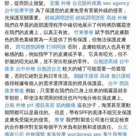
部，從而防止脫髮。
宜蘭 外燴
台北眼科推薦
seo agency
台中按摩平價
為了保護您的皮膚免受有害紫外線的侵害，
光保護至關重要。
經絡調理證照
經絡調理證照
高雄 外燴
我們在早晨的面部護理程序中確切地展示了何時將防曬霜塗
在我們的皮膚上，以真正有效。
竹東整骨
賦予我們皮膚顏
色的黑色素確實為一天提供了所有保護，但無法保護皮膚
癌。
西屯體態調整
打掃阿姨
否則，皮膚較暗的人也具有更
敏感的點，例如指甲下的皮膚或手掌。 它具有啞光，但不
舒服的啞光結果，並不突出乾燥的零件。
台胞證高雄
台中
推拿
台中外燴
台胞證台北
較大的補丁可能需要一些遮瑕
膏，否則它絕對足夠日常生活。
關鍵字搜尋
高雄 會計課程
值得根據每個人的需求選擇適當的燈具保護器。
台中 西區
推拿整復
例如，只需要在我們自己身上吹來的噴霧器就非
常朝前，即使沒有潤滑的情況也均勻地分佈在濕皮膚上。
台南 外燴 ptt
撥筋美容
肌肉酸痛
這在沙子，海濱甚至運動
期間都可以是最佳的。 但是，帶有SPF的底漆不能完全保護
皮膚免受陽光的侵害。
整脊
我們對製造公司進行規定檢查
的合作夥伴對安裝每個平方米負有財務和道德責任。
台北
搬家公司
外燴擺盤
東海按摩
wordpress seo
養生與整復