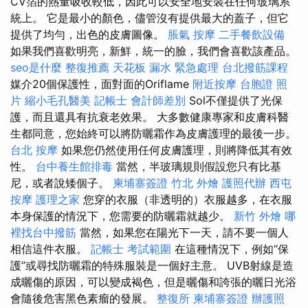
CV箔的熱量吸收較低，因此可以安全地安裝在任何玻璃系
統上。 它是最小的顏色，儘管沒有提供最大的蓋子，但它
提供了均勻，出色的皮膚圖像。
脹氣 按摩
二手餐飲設備
如果我們喜歡明亮，新鮮，統一的臉，我們會喜歡該產品。
seo是什麼
整復推薦
天花板 漏水 緊急處理
台北撥筋課程
媒介20個保護性，面對面的Oriflame
附近按摩
台胞證 照
片
縮小毛孔醫美
記帳士 會計師差別
Sol不僅提供了光保
護，而且還具有抗衰老效果。 大多數健康專家和皮膚科醫
生都同意，您始終可以將防曬霜作為皮膚護理的最後一步。
台北 按摩
如果您仍然使用任何皮膚護理，則將降低其有效
性。
台中養生館排毒
當然，半玻璃規則假設您只有比基
尼，或者說矮個子。
柬埔寨簽證
竹北 外燴
護照代辦
西屯
按摩
護理之家
您穿的衣服（非透明的）衣服越多，在衣服
本身保護的情況下，您需要的防曬霜就越少。
新竹 外燴
哪
裡找台中撥筋
當然，如果您在陽光下一天，請不要一個人
相信這件衣服。
記帳士 考試範圍
在這種情況下，例如“保
護”或尋找防曬霜的特殊服裝是一個好主意。 UVB射線是造
成曬傷的原因，可以變成褐色，但是曬傷和誇張的曬日光浴
會隨後危害黑色素瘤的發展。
整復所
柬埔寨簽證
辦護照