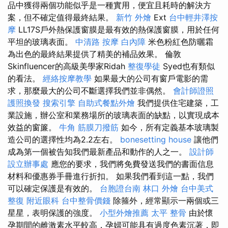
品中獲得兩個功能似乎是一種實用，便宜且耗時的解決方
案，但不確定值得最終結果。
新竹 外燴
Ext
台中輕井澤按
摩
LL17S戶外熱保護窗膜是最有效的熱保護窗膜，用於任何
平坦的玻璃表面。
中清路 按摩
白內障
米色粉紅色防曬霜
為出色的最終結果提供了精美的補品效果。 倫敦
Skinfluencer的高級美學家Ridah
整復學徒
Syed也有類似
的看法。
經絡按摩教學
如果最大的公司有窗戶電影的需
求，那麼最大的公司不斷選擇我們並非偶然。
會計師證照
護照換發
搜索引擎
自助式餐點外燴
我們提供住宅建築，工
業設施，辦公室和業務場所的玻璃表面的缺點，以實現成本
效益的窗簾。
牛角 筋膜刀撥筋
如今，所有定義基本玻璃製
造公司的選擇性均為2.2左右。
bonesetting house
讓他們
成為第一個被告知我們最新產品和動作的人之一。
設計師
設立辦事處
應您的要求，我們將免費發送我們的書面信息
材料和優惠券手冊進行折扣。 如果我們看到這一點，我們
可以確定保護是有效的。
台胞證台南
林口 外燴
台中美式
整復
附近眼科
台中整骨價錢
除箍外，經常顯示一兩個或三
星星，表明保護的強度。
小型外燴推薦
太平 整骨
由於懷
孕期間的雌激素水平較高，孕婦可能具有過度色素沉著，即