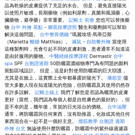
品為乾燥的皮膚提供了充足的水合。 但是，避免直接陽光
以使照片敏感，長期藥物（例如利尿劑，真菌和風濕藥，心
臟藥物，避孕藥）非常重要。
記帳士 初會
您也可以替換藥
物
台中 外燴 茶點
-
腳底按摩證照
醫生和藥劑師可以幫助
解決這個問題。
台中整骨價錢
”瑪麗埃塔·馬蒂亞斯
（Marietta
離婚
Matthias）。
滅鼠
-
自助餐外燴
當使用
這種製劑時，光會引起不同的皮膚刺激，患者通常不知道這
是由於服用的藥物。
中醫經絡按摩課程
Dermastir
台中
spa
SPF
台胞證過期
50防曬霜濃縮物專門為有問題的顏料
斑點區域設計。 但是，這是針對使用防曬霜的巨大辯護，
尤其是在臉上，這實際上全年都暴露於陽光下。
播筋堂
儘
管大多數人現在知道陽光的危險，但防曬霜及其使用仍然存
在許多誤解。
記帳士線上
我們了解您是否認為曬黑的皮膚
更好（當然，我們認為每個人都是自然膚色的最好的），但
是不幸的是，幾年後，常規的日光浴台的價格。
台中油壓
通常，將防曬霜與任何東西，沒有助推器，化妝或其他任何
東西混合在一起不是一個好主意。
撥筋教學
台胞證 過期
外燴 台北
無論使用什麼防曬霜，防曬霜中的紫外線過濾器