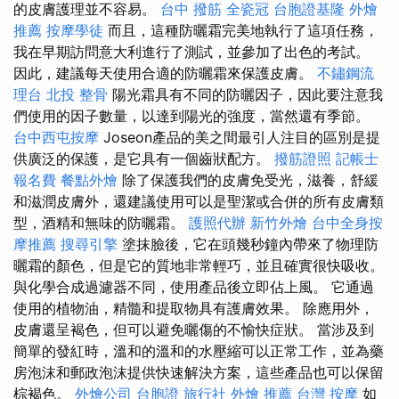
的皮膚護理並不容易。
台中 撥筋
全瓷冠
台胞證基隆
外燴
推薦
按摩學徒
而且，這種防曬霜完美地執行了這項任務，
我在早期訪問意大利進行了測試，並參加了出色的考試。
因此，建議每天使用合適的防曬霜來保護皮膚。
不鏽鋼流
理台
北投 整骨
陽光霜具有不同的防曬因子，因此要注意我
們使用的因子數量，以達到陽光的強度，當然還有季節。
台中西屯按摩
Joseon產品的美之間最引人注目的區別是提
供廣泛的保護，是它具有一個齒狀配方。
撥筋證照
記帳士
報名費
餐點外燴
除了保護我們的皮膚免受光，滋養，舒緩
和滋潤皮膚外，還建議使用可以是聖潔或合併的所有皮膚類
型，酒精和無味的防曬霜。
護照代辦
新竹外燴
台中全身按
摩推薦
搜尋引擎
塗抹臉後，它在頭幾秒鐘內帶來了物理防
曬霜的顏色，但是它的質地非常輕巧，並且確實很快吸收。
與化學合成過濾器不同，使用產品後立即佔上風。 它通過
使用的植物油，精髓和提取物具有護膚效果。 除應用外，
皮膚還呈褐色，但可以避免曬傷的不愉快症狀。 當涉及到
簡單的發紅時，溫和的溫和的水壓縮可以正常工作，並為藥
房泡沫和郵政泡沫提供快速解決方案，這些產品也可以保留
棕褐色。
外燴公司
台胞證 旅行社
外燴 推薦
台灣 按摩
如