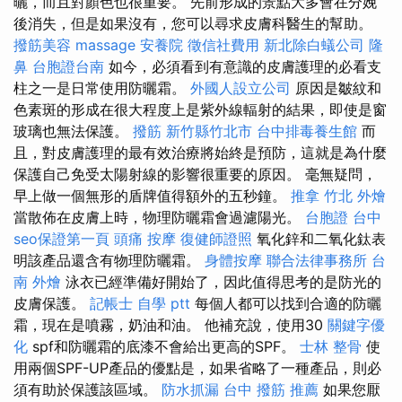
曬，而且對顏色也很重要。 先前形成的景點大多會在分娩
後消失，但是如果沒有，您可以尋求皮膚科醫生的幫助。
撥筋美容
massage
安養院
徵信社費用
新北除白蟻公司
隆
鼻
台胞證台南
如今，必須看到有意識的皮膚護理的必看支
柱之一是日常使用防曬霜。
外國人設立公司
原因是皺紋和
色素斑的形成在很大程度上是紫外線輻射的結果，即使是窗
玻璃也無法保護。
撥筋 新竹縣竹北市
台中排毒養生館
而
且，對皮膚護理的最有效治療將始終是預防，這就是為什麼
保護自己免受太陽射線的影響很重要的原因。 毫無疑問，
早上做一個無形的盾牌值得額外的五秒鐘。
推拿
竹北 外燴
當散佈在皮膚上時，物理防曬霜會過濾陽光。
台胞證 台中
seo保證第一頁
頭痛 按摩
復健師證照
氧化鋅和二氧化鈦表
明該產品還含有物理防曬霜。
身體按摩
聯合法律事務所
台
南 外燴
泳衣已經準備好開始了，因此值得思考的是防光的
皮膚保護。
記帳士 自學 ptt
每個人都可以找到合適的防曬
霜，現在是噴霧，奶油和油。 他補充說，使用30
關鍵字優
化
spf和防曬霜的底漆不會給出更高的SPF。
士林 整骨
使
用兩個SPF-UP產品的優點是，如果省略了一種產品，則必
須有助於保護該區域。
防水抓漏
台中 撥筋 推薦
如果您厭