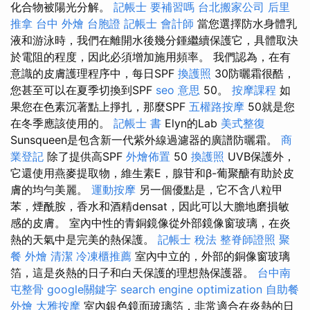
化合物被陽光分解。
記帳士 要補習嗎
台北搬家公司
后里
推拿
台中 外燴
台胞證
記帳士 會計師
當您選擇防水身體乳
液和游泳時，我們在離開水後幾分鍾繼續保護它，具體取決
於電阻的程度，因此必須增加施用頻率。 我們認為，在有
意識的皮膚護理程序中，每日SPF
換護照
30防曬霜很酷，
您甚至可以在夏季切換到SPF
seo 意思
50。
按摩課程
如
果您在色素沉著點上掙扎，那麼SPF
五權路按摩
50就是您
在冬季應該使用的。
記帳士 書
Elyn的Lab
美式整復
Sunsqueen是包含新一代紫外線過濾器的廣譜防曬霜。
商
業登記
除了提供高SPF
外燴佈置
50
換護照
UVB保護外，
它還使用燕麥提取物，維生素E，腺苷和β-葡聚醣有助於皮
膚的均勻美麗。
運動按摩
另一個優點是，它不含八粒甲
苯，煙酰胺，香水和酒精densat，因此可以大膽地磨損敏
感的皮膚。 室內中性的青銅鏡像從外部鏡像窗玻璃，在炎
熱的天氣中是完美的熱保護。
記帳士 稅法
整脊師證照
聚
餐 外燴
清潔
冷凍櫃推薦
室內中立的，外部的銅像窗玻璃
箔，這是炎熱的日子和白天保護的理想熱保護器。
台中南
屯整骨
google關鍵字
search engine optimization
自助餐
外燴
大雅按摩
室內銀色鏡面玻璃箔，非常適合在炎熱的日