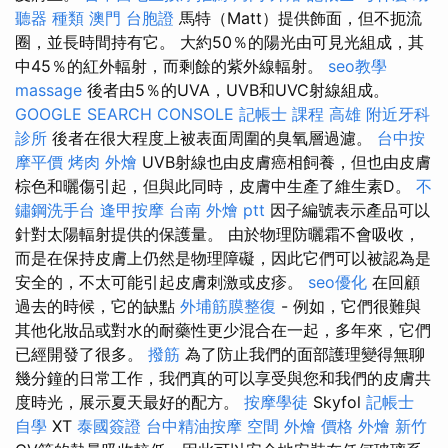
聽器 種類
澳門 台胞證
馬特（Matt）提供飾面，但不扼流
圈，並長時間持有它。 大約50％的陽光由可見光組成，其
中45％的紅外輻射，而剩餘的紫外線輻射。
seo教學
massage
後者由5％的UVA，UVB和UVC射線組成。
GOOGLE SEARCH CONSOLE
記帳士 課程 高雄
附近牙科
診所
後者在很大程度上被表面周圍的臭氧層過濾。
台中按
摩平價
烤肉 外燴
UVB射線也由皮膚癌相飼養，但也由皮膚
棕色和曬傷引起，但與此同時，皮膚中生產了維生素D。
不
鏽鋼洗手台
逢甲按摩
台南 外燴 ptt
因子編號表示產品可以
針對太陽輻射提供的保護量。 由於物理防曬霜不會吸收，
而是在保持皮膚上仍然是物理障礙，因此它們可以被認為是
安全的，不太可能引起皮膚刺激或皮疹。
seo優化
在回顧
過去的時候，它的缺點
外埔筋膜整復
- 例如，它們很難與
其他化妝品或對水的耐藥性更少混合在一起，多年來，它們
已經開發了很多。
撥筋
為了防止我們的面部護理變得無聊
幾分鐘的日常工作，我們真的可以享受與您和我們的皮膚共
度時光，展示夏天最好的配方。
按摩學徒
Skyfol
記帳士
自學
XT
泰國簽證
台中精油按摩
空間
外燴 價格
外燴 新竹