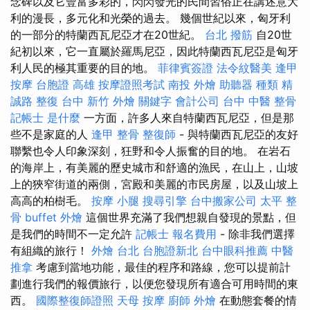
念碑以及它豐富多彩的，閃閃發光的民間習俗正在講述意大
利的漫長，多元化和光榮的過去。 幾個世紀以來，匈牙利
的一部分的特蘭西瓦尼亞才在20世紀。
台北 撥筋
自20世
紀初以來，它一直屬於羅馬尼亞，因此特蘭西瓦尼亞是匈牙
利人民的極其重要的目的地。
菲律賓簽證
法令紋醫美
逢甲
按摩
台胞證 高雄
按摩證照考試
南投 外燴
助聽器 種類
精
誠路 整復 台中
新竹 外燴
關鍵字
會計公司
台中 中醫 整骨
記帳士 是什麼
一方面，許多人來自特蘭西瓦尼亞，但是那
些不是家庭的人
逢甲 整骨
整復師
- 與特蘭西瓦尼亞的友好
聯繫也令人印象深刻，狂野和令人振奮的目的地。 在岩石
的海岸上，有美麗的歷史城市和舒適的漁民，在山上，山坡
上的狹窄街道的兩側，宮殿和美麗的市民房屋，以及山坡上
高高的柏樹毛。
按摩 小腿
搜尋引擎
台中搬家公司
太平 整
骨
buffet 外燴
這個世界充滿了我們想親自發現的景點，但
是我們的時間不一定允許
記帳士 報名費用
- 除非我們選擇
有組織的旅行！
外燴 台北
台胞證新北
台中眼科推薦
中醫
推拿
考慮到當地功能，最佳的程序和路線，您可以提前計
劃進行我們的報價旅行，以便您發現所有適合可用時間的東
西。
國際整復師證照
天母 按摩
廚師 外燴
在動態套餐的情