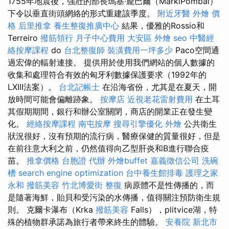
1755年地震後，強壯的部長瑪基·龐巴爾（MárkiPombal）
下令以垂直街頭網絡的形式重建該季度。
附近牙醫
外燴 價
格
后里推拿
養生整復推廣中心
結果，優雅的Rossio和
Terreiro
撥筋領行
月子中心費用
大安區 外燴
seo
中醫經
絡按摩課程
do
台北整復師
裝潢費用一坪多少
Paco空間通
過宏偉的輻射連接。 提供用於使用我們網站的個人數據的
收集和處理符合有效的匈牙利數據保護要求（1992年的
LXIII法案）。
台北記帳士
在沿海省份，尤其是在夏天，開
放時間可能會偏離跡象。
按摩店
近視老花雷射費用
在土耳
其假期期間，銀行和辦公室關閉，商店的開業正在發生變
化。
經絡按摩課程
南屯按摩
搜尋引擎優化
外燴
公共衛生
狀況很好，沒有預期的流行病，醫療保健的質量很好，但是
在前往意大利之前，仍然值得向乙型肝炎和B進行聯合疫
苗。
推拿價格
台胞證 代辦
外燴buffet
嘉義徵信公司
洗碗
槽
search engine optimization
台中養生館排毒
護理之家
永和
撥筋美容
竹北博愛街 整復
病原體不是性傳播的，而
是隨著海鮮，貽貝和受污染的水傳播，值得關注預防衛生規
則。 克爾卡瀑布（Krka
撥筋美容
Falls），plitvice湖，特
殊的植物群承諾為旅行者帶來終生的體驗。
安養院 新北市