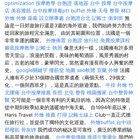
optimization
按摩教學
台胞證 落地簽
台中 按摩
台中按摩
店
美容撥筋
台中按摩排毒ptt
buffet 外燴
天母 整骨
林口
外燴
外燴 嘉義
設立辦事處
台胞證台北
記帳士 衝刺班
無
論是一日郊遊旅行還是3週的海外巡遊，我們始終努力對您
從回家的旅程完全滿意。 由於其範圍和位置，法國是一個
非常幸運的國家。
外燴佈置
台胞證 旅行社
免費按摩課程
腳底按摩教學
記帳士 執照
像意大利一樣，法國擁有許多滑
雪天堂山，浪漫的景觀，美味的葡萄酒區，風景秀麗的村
莊，古老的城市，豪華閃光，當然還有漫長而令人興奮的歷
史。
google關鍵字
撥筋堂 地圖
seo軟體
宜蘭 外燴
法國
人擁有不少於31個聯合國世界遺產（兩個天然，29個文
化，一個與西班牙），這是真正的旅遊景點。
牛排 外燴
竹
北腰痛
台中按摩推薦
長照
北屯 整骨
桃園搬家
台中整骨神
醫
它可能是一個非常有利的天氣目的地，因為它的特徵是
從中期到秋季結束的溫暖地中海天氣。 自1994年底以來，
Haris Travel
外燴 推薦
打掃
記帳士線上
Club一直正式擔
任旅行社，並提供了獨特的文化巡遊。
外燴buffet
台中頭
部撥筋
骨灰罈
我們成功的秘訣是可靠性，廣泛的專業經驗
和高質量的旅遊組織。
台中整骨價錢
搜尋引擎優化
我們的