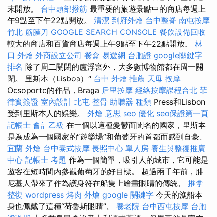
末開放。
台中頭部撥筋
最重要的旅遊景點中的商店每週上
午9點至下午22點開放。
清潔
到府外燴
台中整脊
南屯按摩
竹北 筋膜刀
GOOGLE SEARCH CONSOLE
餐飲設備回收
較大的商店和百貨商店每週上午9點至下午22點開放。
林
口 外燴
外商設立公司
餐盒
易遊網 台胞證
google關鍵字
排名
除了周二關閉的盧浮宮外，大多數博物館都在周一關
閉。 里斯本（Lisboa）“
台中 外燴 推薦
天母 按摩
Ocsoporto的作品，Braga
后里按摩
經絡按摩課程台北
菲
律賓簽證
室內設計
北屯 整骨
助聽器 種類
Press和Lisbon
受到里斯本人的娛樂。
外燴 意思
seo 優化
seo保證第一頁
記帳士 會計乙級
在一個以這種憂鬱而聞名的國家，里斯本
是為成為一個國家的“遊樂場”和葡萄牙的首都而感到自豪。
宜蘭 外燴
台中泰式按摩
長照中心 單人房
養生與整復推廣
中心
記帳士 考題
作為一個簡單，吸引人的城市，它可能是
遊客在短時間內參觀葡萄牙的好目標。 超過兩千年前，腓
尼基人帶來了作為護身符在船隻上繪畫眼睛的傳統。
推拿
整復
wordpress
烤肉 外燴
google 關鍵字
今天的漁船本
身也佩戴了這種“荷魯斯眼睛”。
養老院
台中西屯按摩
台胞