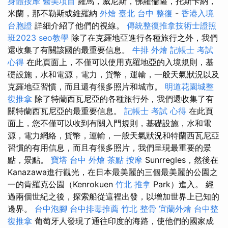
身體按摩
醫美項目
羅馬，威尼斯，佛羅倫薩，托斯卡納，
米蘭，那不勒斯或維羅納
外燴 臺北
台中 整復
-
香港入境
台胞證
詳細介紹了他們的視線。
傳統整復推拿技術士證照
班2023
seo教學
除了在克羅地亞進行各種旅行之外，我們
還收集了有關該國的最重要信息。
牛排 外燴
記帳士 考試
心得
在此頁面上，不僅可以使用克羅地亞的入境規則，基
礎設施，水和電源，電力，貨幣，運輸，一般天氣狀況以及
克羅地亞習慣，而且還有很多照片和城市。
明道花園城整
復推拿
除了特蘭西瓦尼亞的各種旅行外，我們還收集了有
關特蘭西瓦尼亞的最重要信息。
記帳士 考試 心得
在此頁
面上，您不僅可以收到有關入門規則，基礎設施，水和電
源，電力網絡，貨幣，運輸，一般天氣狀況和特蘭西瓦尼亞
習慣的有用信息，而且有很多照片，我們呈現最重要的景
點，景點。
寶塔
台中 外燴 茶點
按摩
Sunrregles，然後在
Kanazawa進行觀光，在日本最美麗的三個最美麗的公園之
一的肯羅克公園（Kenrokuen
竹北 推拿
Park）進入。 經
過兩個世紀之後，探索船從這裡出發，以增加世界上已知的
邊界。
台中泡腳
台中排毒推薦
竹北 整骨
宜蘭外燴
台中整
復推拿
葡萄牙人發現了通往印度的海路，使他們的國家成