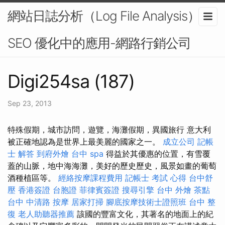
網站日誌分析（Log File Analysis）在
SEO 優化中的應用-網路行銷公司
Digi254sa (187)
Sep 23, 2013
特殊假期，城市訪問，遊覽，海灘假期，異國旅行 意大利
被正確地認為是世界上最美麗的國家之一。
成立公司
記帳
士 解答
到府外燴
台中 spa
得益於其優惠的位置，有雪覆
蓋的山脈，地中海海灘，美好的歷史歷史，風景如畫的葡萄
酒種植區等。
經絡按摩課程費用
記帳士 考試 心得
台中舒
壓
香港簽證 台胞證
菲律賓簽證
搜尋引擎
台中 外燴 茶點
台中 中清路 按摩
居家打掃
腳底按摩技術士證照班
台中 整
復
老人助聽器推薦
該國的豐富文化，其著名的地面上的紀