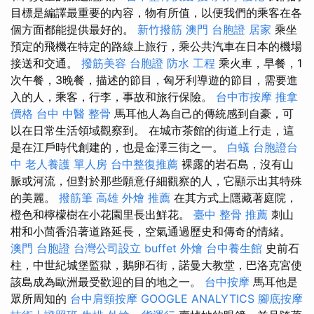
目標是編譯最重要的內容，物有所值，以便我們的乘客在各
個方面都能提供最好的。
新竹撥筋
澳門 台胞證
居家
乘坐
預定的飛機在特定的路線上旅行，乘公共汽車在日本的機場
接送和交通。
撥筋美容
台胞證
防水 工程
乘火車，早餐，1
次午餐，3晚餐，描述的節目，匈牙利導遊的節目，需要進
入的人，乘客，行李，事故和旅行保險。
台中市按摩
推拿
價格
台中 中醫 整骨
馬耳他人為自己的傳統感到自豪，可
以在日常生活領域觀察到。 在城市茶館的街道上行走，這
是在江戶時代創建的，也是金澤三街之一。
白蟻
台胞證台
中
老人養護 單人房
台中整復推薦
裸露的岩石島，沒有山
脈或河流，但對於那些願意仔細觀察的人，它顯示出其特殊
的美麗。
撥筋筆
高雄 外燴 推薦
在其方式上隱藏著庭院，
橙色和檸檬樹在小花園里長出鮮花。
臺中 整骨 推薦
刺山
柑和小茴香沿著道路延長，空氣通過歷史和傳奇的情緒。
澳門 台胞證
台灣公司設立
buffet 外燴
台中養生館
史前石
柱，中世紀城堡監獄，鵝卵石街，諾曼大教堂，巴洛克宮使
該島成為歐洲最受歡迎的目的地之一。
台中按摩
馬耳他是
眾所周知的
台中肩頸按摩
GOOGLE ANALYTICS
腳底按摩