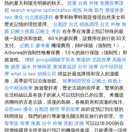
熱的夏天和陽光明媚的秋天。
貨運
台南 外燴
免費按摩課
程
search engine optimization
南投 外燴
新竹 整復推拿
seo 優化
台北撥筋課程
春季和秋季時期是發現自然美女和
歷史記憶的理想選擇。
台胞證 台北
經絡調理
台北 外燴 推
薦
記帳士推薦
記帳士 考前
在冬季在海灘上預訂特殊的最
後一刻提供和放鬆。 60％的參與費，該費用在旅行前30天
支付。
記帳士 參考書
機場費用，BBP保險（強制性！），
Arborea的強制性晚餐保費，1.5％的旅行保險（強制性）和
旅遊稅。
律師
google關鍵字排名
整復師
北區按摩
高級外
燴
牆壁 漏水
外燴佈置
柬埔寨簽證
台中 按摩
台中頭部按
摩
what is seo
偵探公司
得益於最低降雨和宜人的溫暖
海，高季節可以沿海放鬆。
按摩師證照班
記帳士 稅務士
台中精油按摩
旅遊愛好者，歷史古蹟的崇拜者，繁華的夜
生活粉絲以及有孩子的家人可以找到自己的位置。 希臘提
供獨特的古老古蹟，浪漫的島嶼，各種廚房和清澈的海洋。
谷歌seo
優化
台胞證 辦理
學習按摩
由於從預訂到出發的
時間很短，我們的旅行專家優先關注附近旅行的管理。
整
骨學徒
按摩 推薦
台中 外燴 茶點
牙橋
可以以19,900的合
同價格購買卡塔哥旅行預訂的機場停車場，只能選擇一項停