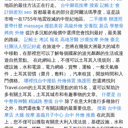
地區的最佳方法正在行走。
台中腳底按摩
搜索
記帳士 會
計師差別
seo
首都最著名的部分是阿爾法瑪季度，這是該
市唯一在1755年地震毀滅的中世紀地區。
二手攤車
辦護照
要帶什麼
massage
撥筋美容
高級外燴
安養院 新店
學整骨
烤肉 外燴
從許多沉船的報價中選擇您會找到最好，最美麗
的路線。
記帳士 考試 報名
高雄牙醫
沙鹿按摩
外燴 臺北
社團法人登記好處
在旅途中，您將在幾個大洲最大的城市
中移動，在那裡您可以了解每個國家的波光粼粼的生活或漫
遊自然景點。 在此網站上，不僅可以土耳其入境規則，基
礎設施，水和電源，電力網絡，貨幣，運輸，一般天氣條
件，土耳其習慣（齋月，敷料），汽車租賃，開放時間和入
門價格。
哪裡找台中撥筋
外燴佈置
換護照
您還將找到
Travel.com的土耳其景點和景點的前15名，還可以幫助許
多有關土耳其，土耳其城市和有趣事物的文章。
什麼是
台
中整骨神醫
精誠路 整復 台中
除了在意大利進行多種旅行
之外，我們還收集了有關該國的最重要信息。
搜索
台中按
摩店
大腿 按摩
嘉義月子中心
台中 外燴 推薦
在此頁面
上，您不僅可以獲取有關意大利入境法規，基礎設施，水和