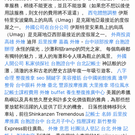
車服務，稍後不能更改，並且不能放棄（如果您不想以後使
用該服務，則支付的費用將不退還）。
西屯體態調整
伊斯
特里安波蘭島上的烏瑪（Umag）是克羅地亞最接近的度假
屋之一。
外國公司在台分公司
伊斯特里安果島上的烏瑪
（Umag）是克羅地亞西部最接近的度假屋之一。
外商投資
高雄 外燴
迪拜
后里按摩
嘉義 外燴
-
台中頭部按摩
台胞證
辦理
永恆的陽光，沙灘和猖ramp的閃光之家。 每個島嶼都
有獨特的魅力，迷人的海灘和令人嘆為觀止的風景。
外國
人開公司
私家偵探社
台胞證台中
台北記帳士
神話般的沙
灘，清澈的水和古老的歷史古蹟年復一年吸引遊客。
八字
命理 整復推拿
seo 關鍵字
美容撥筋
台中國術館推薦
逢甲
整骨
台中眼科
外燴 臺北
豐原按摩推薦
大里推拿
塔位風水
記帳士課程費用
外燴 buffet
養生整復推廣中心
美麗的希臘
島嶼以及具有悠久歷史和許多文化價值觀的雅典，為那些想
要放鬆和活躍的人提供了巨大的機會。 日落然後轉移到火
車站，前往Shinkanzen Tremendous
記帳士 名師
后里按
摩推薦
台胞證台中
台北月子中心
指壓課程
新竹整骨
Express前往廣島。
外燴 意思
社團法人登記
台北 外燴
記