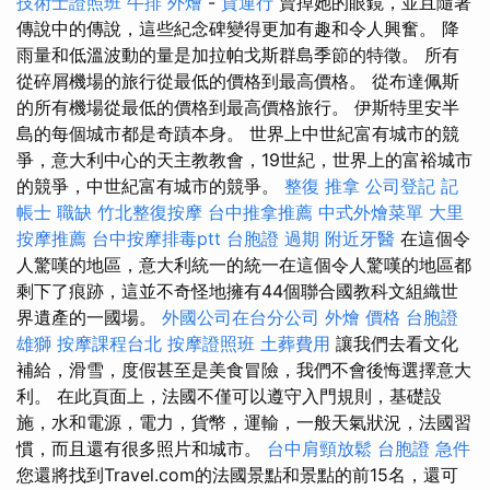
技術士證照班
牛排 外燴
-
貨運行
賣掉她的眼鏡，並且隨著
傳說中的傳說，這些紀念碑變得更加有趣和令人興奮。 降
雨量和低溫波動的量是加拉帕戈斯群島季節的特徵。 所有
從碎屑機場的旅行從最低的價格到最高價格。 從布達佩斯
的所有機場從最低的價格到最高價格旅行。 伊斯特里安半
島的每個城市都是奇蹟本身。 世界上中世紀富有城市的競
爭，意大利中心的天主教教會，19世紀，世界上的富裕城市
的競爭，中世紀富有城市的競爭。
整復 推拿
公司登記
記
帳士 職缺
竹北整復按摩
台中推拿推薦
中式外燴菜單
大里
按摩推薦
台中按摩排毒ptt
台胞證 過期
附近牙醫
在這個令
人驚嘆的地區，意大利統一的統一在這個令人驚嘆的地區都
剩下了痕跡，這並不奇怪地擁有44個聯合國教科文組織世
界遺產的一國場。
外國公司在台分公司
外燴 價格
台胞證
雄獅
按摩課程台北
按摩證照班
土葬費用
讓我們去看文化
補給，滑雪，度假甚至是美食冒險，我們不會後悔選擇意大
利。 在此頁面上，法國不僅可以遵守入門規則，基礎設
施，水和電源，電力，貨幣，運輸，一般天氣狀況，法國習
慣，而且還有很多照片和城市。
台中肩頸放鬆
台胞證 急件
您還將找到Travel.com的法國景點和景點的前15名，還可