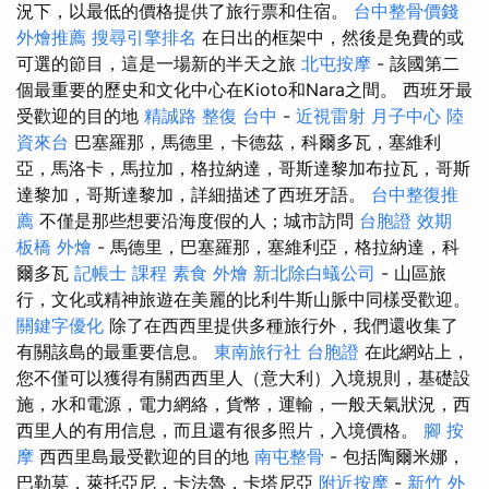
況下，以最低的價格提供了旅行票和住宿。
台中整骨價錢
外燴推薦
搜尋引擎排名
在日出的框架中，然後是免費的或
可選的節目，這是一場新的半天之旅
北屯按摩
- 該國第二
個最重要的歷史和文化中心在Kioto和Nara之間。 西班牙最
受歡迎的目的地
精誠路 整復 台中
-
近視雷射
月子中心
陸
資來台
巴塞羅那，馬德里，卡德茲，科爾多瓦，塞維利
亞，馬洛卡，馬拉加，格拉納達，哥斯達黎加布拉瓦，哥斯
達黎加，哥斯達黎加，詳細描述了西班牙語。
台中整復推
薦
不僅是那些想要沿海度假的人；城市訪問
台胞證 效期
板橋 外燴
- 馬德里，巴塞羅那，塞維利亞，格拉納達，科
爾多瓦
記帳士 課程
素食 外燴
新北除白蟻公司
- 山區旅
行，文化或精神旅遊在美麗的比利牛斯山脈中同樣受歡迎。
關鍵字優化
除了在西西里提供多種旅行外，我們還收集了
有關該島的最重要信息。
東南旅行社 台胞證
在此網站上，
您不僅可以獲得有關西西里人（意大利）入境規則，基礎設
施，水和電源，電力網絡，貨幣，運輸，一般天氣狀況，西
西里人的有用信息，而且還有很多照片，入境價格。
腳 按
摩
西西里島最受歡迎的目的地
南屯整骨
- 包括陶爾米娜，
巴勒莫，萊托亞尼，卡法魯，卡塔尼亞
附近按摩
-
新竹 外