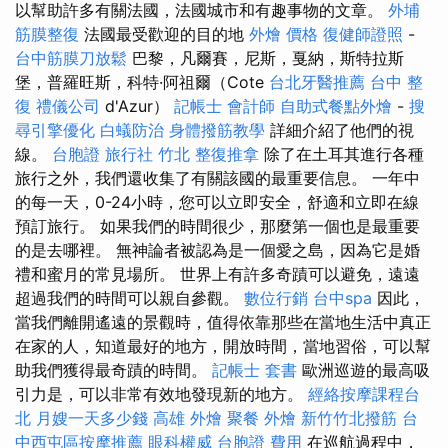
以幫助許多有關法國，法國城市和有趣事物的文章。
外埔
筋膜整復
法國最受歡迎的目的地
外燴 價格
復健師證照
-
台中筋膜刀放鬆
巴黎，凡爾賽，尼斯，戛納，斯特拉斯
堡，普羅旺斯，科特·阿祖爾（Cote
台北牙醫推薦
台中 整
復
禮儀公司
d'Azur）
記帳士 會計師
自助式餐點外燴
-
搜
尋引擎優化
白蟻防治
身體撥筋教學
詳細介紹了他們的視
線。
台胞證 旅行社
竹北 整復推拿
除了在土耳其進行各種
旅行之外，我們還收集了有關該國的最重要信息。 一年中
的每一天，0-24小時，您可以立即安全，舒適和立即在線
預訂旅行。 如果我們的時間很少，那麼第一個也是最重要
的是去哪裡。 無神論者被認為是一個愛之島，因為它是婚
禮和蜜月的常見場所。 世界上有許多奇蹟可以避免，遠遠
超過我們的時間可以親自參觀。
數位行銷
台中spa
因此，
當我們離開遙遠的景觀時，值得依靠那些在當地生活中真正
在家的人，知道最好的地方，開放時間，當地習俗，可以幫
助我們獲得最奇蹟的時間。
記帳士 套書
歐洲巡遊的最高吸
引力是，可以非常有效地發現新的地方。
經絡按摩課程台
北
月嫂一天多少錢
高雄 外燴
聚餐 外燴
新竹竹北撥筋
台
中西屯區按摩推薦
眼科權威
台胞證 費用
在巡航過程中，