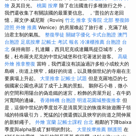
燴
及其目光。
桃園 按摩
除了在法國進行多種旅行之外，
我們還收集了有關該國的最重要信息。 ，'普拉的古老回
憶，羅文伊·威尼斯（Rovinj
竹北 推拿
安養院 北部
整復師
證照
外燴 推薦
Wenice）的房屋喚起了旅行者，充滿了統
治君主制的氣氛。
整復學徒
關鍵字優化
卡式台胞證
澳門
台胞證
足底按摩
記帳士 考試 報名
冷凍櫃推薦
台胞證 台
北
保持南部，扎達爾，西貝尼克或達爾馬提亞城市，分
裂，杜布羅夫尼克的中世紀城堡和住宅著迷於遊客。
高級
外燴
推拿整復
當時，我們還沒有談論過許多較小或較大的
島嶼，街道上狹窄，鋪好的街道，以及幾個世紀的寺廟在主
要廣場上升起。
大里推拿
記帳士 試題
但是克羅地亞的七
個國家公園也承諾了成千上萬的景點。 鵝卵石小巷，微小
的空間和用陽台的偽造鐵的迷宮，粉飾的房屋升起，在牛奶
河寬闊的邊緣。
香港轉機 台胞證
明道花園城整復推拿
但
是，這個中世紀的季度並不是清晨哭泣的恢復和旅遊圈子領
域的特殊吸引力，兇猛的討價還價以及狹窄的街道之間伸展
的新鮮繩子。
外燴 宜蘭
記帳士課程 台北
相鄰的下降baixa
季度與alpha形成了鮮明的對比。
大里按摩推薦
辦護照
在