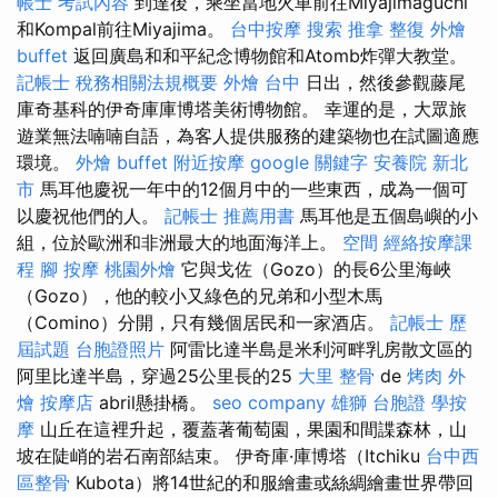
帳士 考試內容
到達後，乘坐當地火車前往Miyajimaguchi
和Kompal前往Miyajima。
台中按摩
搜索
推拿 整復
外燴
buffet
返回廣島和和平紀念博物館和Atomb炸彈大教堂。
記帳士 稅務相關法規概要
外燴 台中
日出，然後參觀藤尾
庫奇基科的伊奇庫庫博塔美術博物館。 幸運的是，大眾旅
遊業無法喃喃自語，為客人提供服務的建築物也在試圖適應
環境。
外燴 buffet
附近按摩
google 關鍵字
安養院 新北
市
馬耳他慶祝一年中的12個月中的一些東西，成為一個可
以慶祝他們的人。
記帳士 推薦用書
馬耳他是五個島嶼的小
組，位於歐洲和非洲最大的地面海洋上。
空間
經絡按摩課
程
腳 按摩
桃園外燴
它與戈佐（Gozo）的長6公里海峽
（Gozo），他的較小又綠色的兄弟和小型木馬
（Comino）分開，只有幾個居民和一家酒店。
記帳士 歷
屆試題
台胞證照片
阿雷比達半島是米利河畔乳房散文區的
阿里比達半島，穿過25公里長的25
大里 整骨
de
烤肉 外
燴
按摩店
abril懸掛橋。
seo company
雄獅 台胞證
學按
摩
山丘在這裡升起，覆蓋著葡萄園，果園和間諜森林，山
坡在陡峭的岩石南部結束。 伊奇庫·庫博塔（Itchiku
台中西
區整骨
Kubota）將14世紀的和服繪畫或絲綢繪畫世界帶回