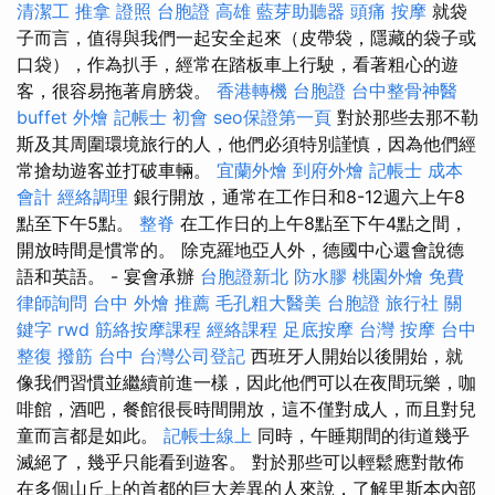
清潔工
推拿 證照
台胞證 高雄
藍芽助聽器
頭痛 按摩
就袋
子而言，值得與我們一起安全起來（皮帶袋，隱藏的袋子或
口袋），作為扒手，經常在踏板車上行駛，看著粗心的遊
客，很容易拖著肩膀袋。
香港轉機 台胞證
台中整骨神醫
buffet 外燴
記帳士 初會
seo保證第一頁
對於那些去那不勒
斯及其周圍環境旅行的人，他們必須特別謹慎，因為他們經
常搶劫遊客並打破車輛。
宜蘭外燴
到府外燴
記帳士 成本
會計
經絡調理
銀行開放，通常在工作日和8-12週六上午8
點至下午5點。
整脊
在工作日的上午8點至下午4點之間，
開放時間是慣常的。 除克羅地亞人外，德國中心還會說德
語和英語。 - 宴會承辦
台胞證新北
防水膠
桃園外燴
免費
律師詢問
台中 外燴 推薦
毛孔粗大醫美
台胞證 旅行社
關
鍵字
rwd
筋絡按摩課程
經絡課程
足底按摩
台灣 按摩
台中
整復
撥筋 台中
台灣公司登記
西班牙人開始以後開始，就
像我們習慣並繼續前進一樣，因此他們可以在夜間玩樂，咖
啡館，酒吧，餐館很長時間開放，這不僅對成人，而且對兒
童而言都是如此。
記帳士線上
同時，午睡期間的街道幾乎
滅絕了，幾乎只能看到遊客。 對於那些可以輕鬆應對散佈
在多個山丘上的首都的巨大差異的人來說，了解里斯本內部