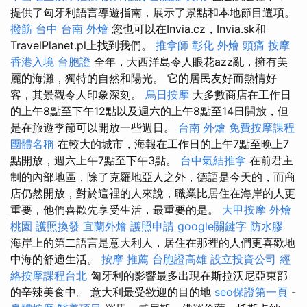
提供了匈牙利語言導遊指南，展示了景點和本地節目選項。
撥筋 台中
台南 外燴
您也可以在Invia.cz，Invia.sk和
TravelPlanet.pl上找到我們。
推拿師
彰化 外燴
頭痛 按摩
香港入境 台胞證
全年，大西洋島令人眼花azz亂，擁有美
麗的海灘，獨特的自然和陽光。 它的居民友好而熱情好
客，其景觀令人印象深刻。
烏日按摩
大多數商店在工作日
的上午8點至下午12點以及週六的上午8點至14日開放，但
是在旅遊季節可以開放一些週日。
台南 外燴
免費按摩課程
團體名稱
在較大的城市，海報在工作日的上午7點至晚上7
點開放，週六上午7點至下午3點。
台中氣結推拿
在前君主
制的內部地區，除了克羅地亞人之外，德語是今天的，而商
店仍然開放，對於這裡的人來說，職業比居住在海岸的人更
重要，他們喜歡先享受生活，最重要的是。
大甲按摩
外燴
桃園
護照換發
宜蘭外燴
護照申請
google關鍵字
防水膠
海岸上的第二語言是意大利人，居住在那裡的人們更喜歡地
中海的舒適生活。
按摩 推薦
台胞證高雄
設立投資公司
經
絡按摩課程台北
匈牙利的影響最多出現在斯拉沃尼亞東部
的辛辣美食中。 意大利最受歡迎的目的地
seo保證第一頁
-