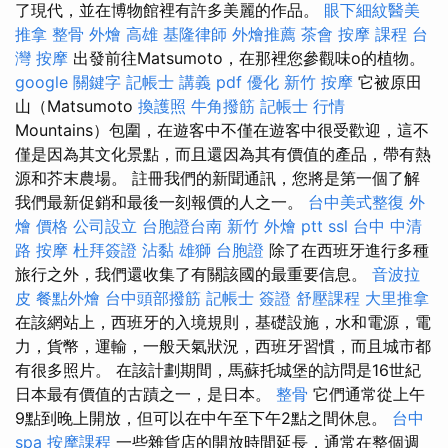
了現代，並在博物館裡有許多美麗的作品。
眼下細紋醫美
推拿 整骨
外燴 高雄
基隆律師
外燴推薦
茶會
按摩 課程
台
灣 按摩
出發前往Matsumoto，在那裡您參觀味o的植物。
google 關鍵字
記帳士 講義 pdf
優化
新竹 按摩
它被原田
山（Matsumoto
換護照
牛角撥筋
記帳士 行情
Mountains）包圍，在遊客中不僅在遊客中很受歡迎，這不
僅是因為其文化景點，而且還因為其有價值的產品，帶有熱
源和芥末農場。 註冊我們的新聞通訊，您將是第一個了解
我們最新促銷和最後一刻報價的人之一。
台中美式整復
外
燴 價格
公司設立
台胞證台南
新竹 外燴 ptt
ssl
台中 中清
路 按摩
杜拜簽證
沾黏
雄獅 台胞證
除了在西班牙進行多種
旅行之外，我們還收集了有關該國的最重要信息。
音波拉
皮
餐點外燴
台中頭部撥筋
記帳士 簽證
舒壓課程
大里推拿
在該網站上，西班牙的入境規則，基礎設施，水和電源，電
力，貨幣，運輸，一般天氣狀況，西班牙習慣，而且城市都
有很多照片。 在該計劃期間，馬蘇托城堡的訪問是16世紀
日本最有價值的古蹟之一，是日本。
整骨
它們通常從上午
9點到晚上開放，但可以在中午至下午2點之間休息。
台中
spa
按摩課程
一些雜貨店的開放時間延長，通常在整個週