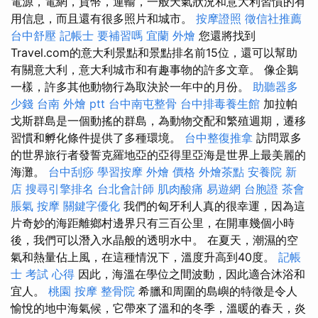
電源，電網，貨幣，運輸，一般天氣狀況和意大利習慣的有
用信息，而且還有很多照片和城市。
按摩證照
徵信社推薦
台中舒壓
記帳士 要補習嗎
宜蘭 外燴
您還將找到
Travel.com的意大利景點和景點排名前15位，還可以幫助
有關意大利，意大利城市和有趣事物的許多文章。 像企鵝
一樣，許多其他動物行為取決於一年中的月份。
助聽器多
少錢
台南 外燴 ptt
台中南屯整骨
台中排毒養生館
加拉帕
戈斯群島是一個動搖的群島，為動物交配和繁殖週期，遷移
習慣和孵化條件提供了多種環境。
台中整復推拿
訪問眾多
的世界旅行者發誓克羅地亞的亞得里亞海是世界上最美麗的
海灘。
台中刮痧
學習按摩
外燴 價格
外燴茶點
安養院 新
店
搜尋引擎排名
台北會計師
肌肉酸痛
易遊網 台胞證
茶會
脹氣 按摩
關鍵字優化
我們的匈牙利人真的很幸運，因為這
片奇妙的海距離鄉村邊界只有三百公里，在開車幾個小時
後，我們可以潛入水晶般的透明水中。 在夏天，潮濕的空
氣和熱量佔上風，在這種情況下，溫度升高到40度。
記帳
士 考試 心得
因此，海溫在學位之間波動，因此適合沐浴和
宜人。
桃園 按摩
整骨院
希臘和周圍的島嶼的特徵是令人
愉悅的地中海氣候，它帶來了溫和的冬季，溫暖的春天，炎