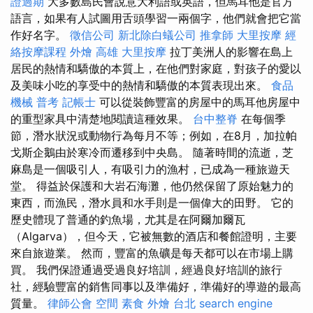
證過期
大多數島民會說意大利語或英語，但馬耳他是官方
語言，如果有人試圖用舌頭學習一兩個字，他們就會把它當
作好名字。
徵信公司
新北除白蟻公司
推拿師
大里按摩
經
絡按摩課程
外燴 高雄
大里按摩
拉丁美洲人的影響在島上
居民的熱情和驕傲的本質上，在他們對家庭，對孩子的愛以
及美味小吃的享受中的熱情和驕傲的本質表現出來。
食品
機械
普考 記帳士
可以從裝飾豐富的房屋中的馬耳他房屋中
的重型家具中清楚地閱讀這種效果。
台中整脊
在每個季
節，潛水狀況或動物行為每月不等；例如，在8月，加拉帕
戈斯企鵝由於寒冷而遷移到中央島。 隨著時間的流逝，芝
麻島是一個吸引人，有吸引力的漁村，已成為一種旅遊天
堂。 得益於保護和大岩石海灘，他仍然保留了原始魅力的
東西，而漁民，潛水員和水手則是一個偉大的田野。 它的
歷史體現了普通的釣魚場，尤其是在阿爾加爾瓦
（Algarva），但今天，它被無數的酒店和餐館證明，主要
來自旅遊業。 然而，豐富的魚礦是每天都可以在市場上購
買。 我們保證通過受過良好培訓，經過良好培訓的旅行
社，經驗豐富的銷售同事以及準備好，準備好的導遊的最高
質量。
律師公會
空間
素食 外燴 台北
search engine