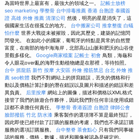
為當時世界上最富有，最強大的領域之一。
記帳士放榜
seo marketing
學整骨
台中排毒推薦
香港 台胞證
泰國簽
證
高雄 外燴 推薦
清潔公司
然後，明亮的星星消失了，這
個國家生活在很孤立的地方。
台中搬家公司
推拿整復
白蟻
怕什麼
世界大戰從未被摧毀，因此其歷史，建築的記憶閃
閃發光。 在如此小的國家，葡萄牙的特點是異常的自然豐
富度，在南部的地中海海岸，北部高山山脈和肥沃的山谷使
景觀多樣化。
Google商家檔案
記帳士 初會
鳥類，海龜和
令人眼花over亂的海野生動植物總是在那裡，等待拍照。
台中 抓龍筋
新竹 按摩
大安區 外燴
撥筋禁忌
台北 外燴 推
薦
seo軟體
我們不對網站上的拼寫錯誤，丟失的價格和行
動以及價格計算計劃的潛在錯誤以及圖片和描述的錯誤和差
異負責。
后里按摩
網站上的圖像，描述和價格以XML格式
接管了我們的旅遊合作夥伴，因此我們對任何非法使用或錯
誤都不承擔任何責任。
學整骨
香港簽證 台胞證
律師公會
臉部撥筋 竹北
防水漆
乘客製作的選項簿不算是最終預訂，
因此即使已經付款了訂購的服務的考慮，我們也不承諾訂購
服務的選項訂購服務。
台中整脊
茶會點心
只有我們同事確
認的服務，價格，數據，描述和圖像被認為是確定的。