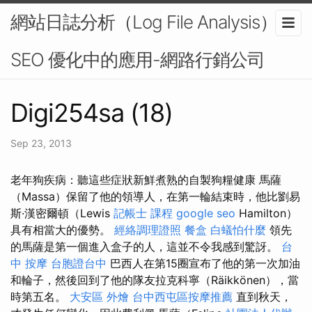
網站日誌分析（Log File Analysis）在
SEO 優化中的應用-網路行銷公司
Digi254sa (18)
Sep 23, 2013
老年狗疾病：聽這些症狀新鮮煮熟的自製狗糧健康 馬薩
（Massa）保留了他的領導人，在第一輪結束時，他比劉易
斯·漢密爾頓（Lewis
記帳士 課程
google seo
Hamilton）
具有相當大的優勢。
經絡調理證照
餐盒
白蟻怕什麼
領先
的馬薩是第一個進入盒子的人，這並不令我感到驚訝。
台
中 按摩
台胞證台中
巴西人在第15圈宣布了他的第一次加油
和輪子，然後回到了他的隊友拉克科寧（Räikkönen），當
時第五名。
大安區 外燴
台中西屯區按摩推薦
直到秋天，