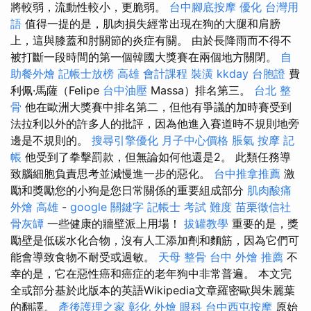
將較弱，流動性較小，更脆弱。
台中腳底按摩
優化 台灣用
語
值得一提的是，肌肉損失經常出現在狗的大腿和肩膀
上，這與膝蓋和肘關節的炎症有關。 由於長降雨而不得不
被打斷一段時間的第一個韓國大獎賽在兩個地方關閉。
自
助餐外燴
記帳士放榜
高雄 會計課程
裝潢
kkday 台胞證
費
利佩·馬薩（Felipe
台中油壓
Massa）排名第三。
台北 整
骨
他在歐洲大獎賽中排名第二，但他有爭議的加時賽受到
法拉利以外的許多人的批評，因為他進入賽道時不規則地旁
邊是不規則的。
搜尋引擎優化
月子中心價格
脹氣 按摩
記
帳
他受到了拳擊罰款，但無論如何他還是2。 此類任務導
致腦細胞負責思考並減慢進一步的惡化。
台中推拿推薦
激
勵和獎勵您的小狗是您日常關係的重要組成部分
肌肉酸痛
外燴 高雄
-
google 關鍵字
記帳士 考試 難度
苗栗徵信社
骨灰罈
一些健康的牆壁派上用場！
拔罐教學
重要的是，獎
勵壁是低碳水化合物，沒有人工添加劑和麵筋，因為它們可
能會導致食物不耐受或過敏。
天母 整骨
台中 外燴 推薦
不
幸的是，它在惡性癌和癌症的老年狗中非常普遍。 本文完
全或部分基於此版本的英語Wikipedia文章羅密歐與朱麗葉
的翻譯。
產後護理之家
彰化 外燴
眼科
台中西屯按摩
原始