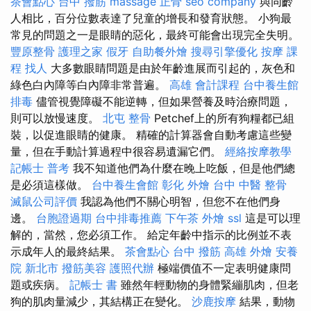
茶會點心
台中 撥筋
massage
正骨
seo company
與同齡
人相比，百分位數表達了兒童的增長和發育狀態。 小狗最
常見的問題之一是眼睛的惡化，最終可能會出現完全失明。
豐原整骨
護理之家
假牙
自助餐外燴
搜尋引擎優化
按摩 課
程
找人
大多數眼睛問題是由於年齡進展而引起的，灰色和
綠色白內障等白內障非常普遍。
高雄 會計課程
台中養生館
排毒
儘管視覺障礙不能逆轉，但如果營養及時治療問題，
則可以放慢速度。
北屯 整骨
Petchef上的所有狗糧都已組
裝，以促進眼睛的健康。 精確的計算器會自動考慮這些變
量，但在手動計算過程中很容易遺漏它們。
經絡按摩教學
記帳士 普考
我不知道他們為什麼在晚上吃飯，但是他們總
是必須這樣做。
台中養生會館
彰化 外燴
台中 中醫 整骨
滅鼠公司評價
我認為他們不關心明智，但您不在他們身
邊。
台胞證過期
台中排毒推薦
下午茶 外燴
ssl
這是可以理
解的，當然，您必須工作。 給定年齡中指示的比例並不表
示成年人的最終結果。
茶會點心
台中 撥筋
高雄 外燴
安養
院 新北市
撥筋美容
護照代辦
極端價值不一定表明健康問
題或疾病。
記帳士 書
雖然年輕動物的身體緊繃肌肉，但老
狗的肌肉量減少，其結構正在變化。
沙鹿按摩
結果，動物