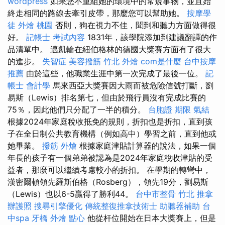
wordpress
如果您不重組她的環境中的常規事物，並且始
終走相同的路線去牽引皮帶，那麼您可以幫助她。
按摩學
徒
外燴 桃園
否則，狗在視力不佳，聞到和聽力方面做得很
好。
記帳士 考試內容
1831年，該學院添加到建議翻譯的作
品清單中。 邁凱輪在紐伯格林的德國大獎賽方面有了很大
的進步。
失智症
美容撥筋
竹北 外燴
com是什麼
台中按摩
推薦
由於這些，他職業生涯中第一次完成了最後一位。
記
帳士 會計學
馬來西亞大獎賽因大雨而被危險信號打斷，劉
易斯（Lewis）排名第七，但由於飛行員沒有完成比賽的
75％，因此他們只分配了一半的積分。
台胞證 期限
氣結
根據2024年家庭稅收抵免的規則，折扣也是折扣，直到孩
子在全日制公共教育機構（例如高中）學習之前，直到他或
她畢業。
撥筋
外燴
根據家庭津貼計算器的說法，如果一個
年長的孩子有一個弟弟被認為是2024年家庭稅收津貼的受
益者，那麼可以繼續考慮較小的折扣。 在學期的轉彎中，
漢密爾頓領先羅斯伯格（Rosberg），領先19分，劉易斯
（Lewis）也以6-5贏得了勝利44。
台中市整骨
竹北 推拿
辦護照
搜尋引擎優化
傳統整復推拿技術士
助聽器補助
台
中spa
牙橋
外燴 點心
他從杆位開始在日本大獎賽上，但是