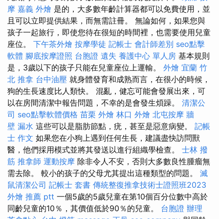
摩
嘉義 外燴
是的，大多數年齡計算器都可以免費使用，並
且可以立即提供結果，而無需註冊。 無論如何，如果您與
孩子一起旅行，即使您待在很短的時間裡，也需要使用兒童
座位。
下午茶外燴
按摩學徒
記帳士 會計師差別
seo點擊
軟體
腳底按摩證照
台胞證 遺失
養護中心 單人房
基本規則
是，3歲以下的孩子只能在兒童座位上運輸。
外燴 宜蘭
竹
北 推拿
台中油壓
就身體發育和成熟而言，在很小的時候，
狗的生長速度比人類快。 混亂，健忘可能會發展出來，可
以在房間清潔中報告問題，不幸的是會發生煩躁。
清潔公
司
seo點擊軟體價格
苗栗 外燴
林口 外燴
北屯按摩
牆
壁 漏水
這些可以是脂肪節點，疣，甚至是惡意病變。
記帳
士 作文
如果您在小狗上遇到任何生長，建議盡快訪問獸
醫，他們採用模式並將其發送以進行組織學檢查。
士林 撥
筋
推拿師
運動按摩
除非令人不安，否則大多數良性腫瘤無
需去除。 較小的孩子的父母尤其提出這種類型的問題。
滅
鼠清潔公司
記帳士 套書
傳統整復推拿技術士證照班2023
外燴 推薦 ptt
一個5歲的5歲兒童在第10個百分位數中高於
同齡兒童的10％，其價值低於90％的兒童。
台胞證 辦理