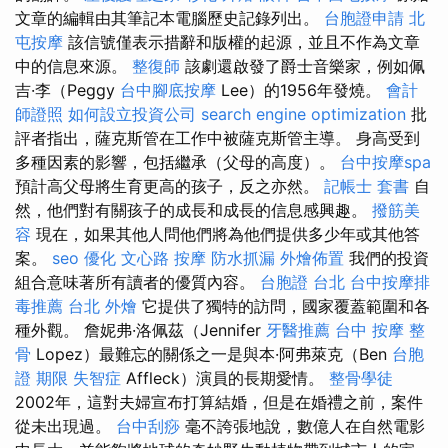
文章的編輯由其筆記本電腦歷史記錄列出。
台胞證申請
北
屯按摩
該信號僅表示措辭和版權的起源，並且不作為文章
中的信息來源。
整復師
該劇還啟發了爵士音樂家，例如佩
吉·李（Peggy
台中腳底按摩
Lee）的1956年發燒。
會計
師證照
如何設立投資公司
search engine optimization
批
評者指出，薩克斯管在工作中被薩克斯管主導。 身高受到
多種因素的影響，包括繼承（父母的高度）。
台中按摩spa
預計高父母將生育更高的孩子，反之亦然。
記帳士 套書
自
然，他們對有關孩子的成長和成長的信息感興趣。
撥筋美
容
現在，如果其他人問他們將為他們提供多少年或其他答
案。
seo 優化
文心路 按摩
防水抓漏
外燴佈置
我們的投資
組合意味著所有讀者的優質內容。
台胞證 台北
台中按摩排
毒推薦
台北 外燴
它提供了獨特的訪問，國家覆蓋範圍和各
種外觀。 詹妮弗·洛佩茲（Jennifer
牙醫推薦
台中 按摩 整
骨
Lopez）最難忘的關係之一是與本·阿弗萊克（Ben
台胞
證 期限
失智症
Affleck）演員的長期愛情。
整骨學徒
2002年，這對夫婦宣布打算結婚，但是在婚禮之前，案件
從未出現過。
台中刮痧
毫不誇張地說，數億人在自然電影