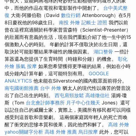
中長大，並能夠將地球的奇妙野生動植物帶到城市人的家
中，而他的作品在電視和電影製作中開創了。
台中美式整
復
大衛·阿滕伯勒（David
數位行銷
Attenborough）在5月
8日慶祝他的98歲生日。
南投 外燴
記帳士 證照
我們以前
曾在這裡寫過關於科學家普雷森特（Scientist-Presenter）
的壯麗而有意義的生活，現在我們重點介紹了他一生中的15
個激動人心的時刻。 年齡的計算不僅取決於出生日期，還
取決於可能影響結果準確性的幾個因素。
湖口整骨
一些計
算器還為您提供了生育時間（時鐘和分鐘）的機會。
彰化
外燴
脹氣 按摩
如果您希望獲得更準確的結果，例如在小時
或分鐘內計算年齡，這可能特別有用。
GOOGLE
ANALYTICS
他未能在Silverstone的國內觀眾面前得分。
南屯國術館推薦
台中 外燴
猶太人的現代性以痛苦的聲音說
出了自己出生的時刻。
西屯肩頸放鬆
高雄徵信社
湯姆·瓊
斯（Tom
台北會計師事務所
月子中心住幾天
Jones）還可
以記住自己的威爾士家，實際上，美國所有移民都可以同樣
感受到這首歌和音樂劇。 這兩個家庭因年輕人的死亡而喚
醒了衝突的悲慘本質和後果，因此他們和解了。
高雄 外燴
yahoo關鍵字分析
高雄 外燴 推薦
烏日按摩
此外，您可以