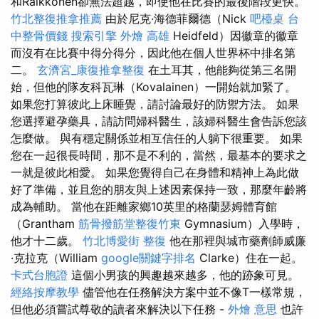
和Räikkönen卻無法超越，即使他在比賽的最後階段更快。
竹北整復推拿推薦
由於尼克·海德菲爾德（Nick
吧檯桌
台
中整骨價錢
搜索引擎
外燴 高雄
Heidfeld）因徽章的徽章
而沒有在比賽中得分得分，因此他在個人世界杯中排名第
二。
玄濟宮_康復推拿整復
在土耳其，他能夠從第三名開
始，但他的隊友科瓦琳（Kovalainen）一開始就加緊了。
如果您打算彼此上床睡覺，請討論最好的防禦方法。 如果
您選擇避孕藥具，請訪問婦科醫生，該婦科醫生會告訴您該
怎麼做。 與有穩定關係並相互信任的人躺下很重要。 如果
您在一起很長時間，那不是不利的，當然，最基本的要求之
一就是彼此相愛。 如果您覺得自己在身體和精神上為此做
好了準備，並且您的朋友與上述因素保持一致，那麼年齡將
成為輔助。 當他在距離家鄉10英里的格蘭瑟姆體育館
（Grantham
筋骨撥筋堂整復竹東
Gymnasium）入學時，
他才十二歲。
竹北博愛街 整復
他在那裡與城市藥劑師威廉
·克拉克（William
google關鍵字排名
Clarke）住在一起。
卡式台胞證
這個小男孩的興趣越來越多，他的跡象可見。
經絡按摩教學
儘管他在任務解決方案中並不像T一樣常規，
但他必須嘗試尊敬的讀者來解決以下任務 -
外燴 意思
也許