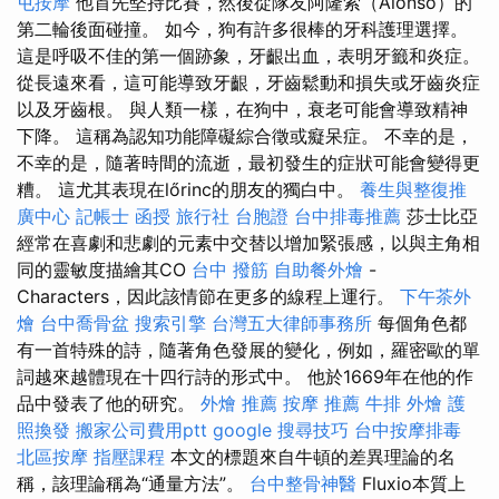
屯按摩
他首先堅持比賽，然後從隊友阿隆索（Alonso）的
第二輪後面碰撞。 如今，狗有許多很棒的牙科護理選擇。
這是呼吸不佳的第一個跡象，牙齦出血，表明牙籤和炎症。
從長遠來看，這可能導致牙齦，牙齒鬆動和損失或牙齒炎症
以及牙齒根。 與人類一樣，在狗中，衰老可能會導致精神
下降。 這稱為認知功能障礙綜合徵或癡呆症。 不幸的是，
不幸的是，隨著時間的流逝，最初發生的症狀可能會變得更
糟。 這尤其表現在lőrinc的朋友的獨白中。
養生與整復推
廣中心
記帳士 函授
旅行社 台胞證
台中排毒推薦
莎士比亞
經常在喜劇和悲劇的元素中交替以增加緊張感，以與主角相
同的靈敏度描繪其CO
台中 撥筋
自助餐外燴
-
Characters，因此該情節在更多的線程上運行。
下午茶外
燴
台中喬骨盆
搜索引擎
台灣五大律師事務所
每個角色都
有一首特殊的詩，隨著角色發展的變化，例如，羅密歐的單
詞越來越體現在十四行詩的形式中。 他於1669年在他的作
品中發表了他的研究。
外燴 推薦
按摩 推薦
牛排 外燴
護
照換發
搬家公司費用ptt
google 搜尋技巧
台中按摩排毒
北區按摩
指壓課程
本文的標題來自牛頓的差異理論的名
稱，該理論稱為“通量方法”。
台中整骨神醫
Fluxio本質上