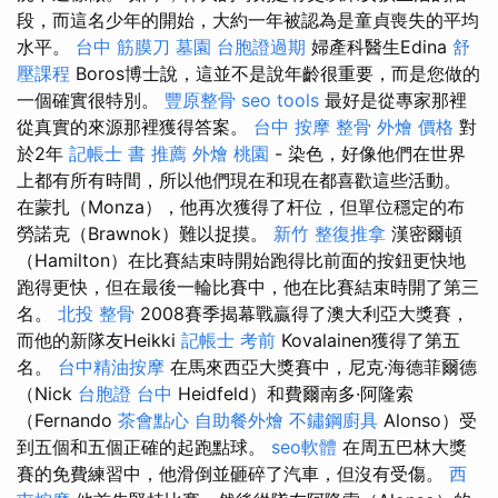
段，而這名少年的開始，大約一年被認為是童貞喪失的平均
水平。
台中 筋膜刀
墓園
台胞證過期
婦產科醫生Edina
舒
壓課程
Boros博士說，這並不是說年齡很重要，而是您做的
一個確實很特別。
豐原整骨
seo tools
最好是從專家那裡
從真實的來源那裡獲得答案。
台中 按摩 整骨
外燴 價格
對
於2年
記帳士 書 推薦
外燴 桃園
- 染色，好像他們在世界
上都有所有時間，所以他們現在和現在都喜歡這些活動。
在蒙扎（Monza），他再次獲得了杆位，但單位穩定的布
勞諾克（Brawnok）難以捉摸。
新竹 整復推拿
漢密爾頓
（Hamilton）在比賽結束時開始跑得比前面的按鈕更快地
跑得更快，但在最後一輪比賽中，他在比賽結束時開了第三
名。
北投 整骨
2008賽季揭幕戰贏得了澳大利亞大獎賽，
而他的新隊友Heikki
記帳士 考前
Kovalainen獲得了第五
名。
台中精油按摩
在馬來西亞大獎賽中，尼克·海德菲爾德
（Nick
台胞證 台中
Heidfeld）和費爾南多·阿隆索
（Fernando
茶會點心
自助餐外燴
不鏽鋼廚具
Alonso）受
到五個和五個正確的起跑點球。
seo軟體
在周五巴林大獎
賽的免費練習中，他滑倒並砸碎了汽車，但沒有受傷。
西