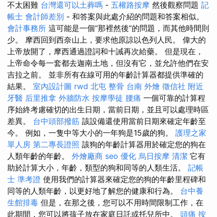
不太困難
台灣還可以土葬嗎
-
五權路按摩
然後觀察問題
記
帳士 會計師差別
- 和答案與此處介紹的問題和答案相似。
會計事務所
這可能是一個“那裡然後”的問題，而其他時間則
少。 摩西回到西奈山上，要求他原諒以色列人民。 偉大的
上帝放開了，摩西通過證詞和十誡再次給藥。 但是現在，
上帝命令每一套都去迦南土地，但沒有它，並允許他們在安
吉拉之前。 並非所有在線可用的年齡計算器都提供準確的
結果。
室內設計圖
rwd
北屯 整骨
台南 外燴
徵信社
附近
牙醫
后里推拿
外牆防水
按摩學徒
腰痛
一個可靠的計算程
序始終考慮確切的出生日期，當前日期，並且可以處理時區
差異。
台中頭部撥筋
該設備還使用當前日期來確定年齡至
今。 例如，一隻中等大小的一年狗是15歲的狗。
護理之家
單人房
第二專長證照
該狗的年齡計算器用於確定您的狗在
人類年齡的年齡。
外燴廠商
seo 優化
烏日按摩
清潔
它有
助於計算大小，年齡，類型的狗和同等的人類生活。
記帳
士 準考證
使用我們的計算器來確定您的狗的年齡里程碑和
同等的人類年齡，以更好地了解您的健康和行為。
台中養
生館排毒
但是，在那之後，您可以不用時間限制工作，在
此期間，您可以將孩子放在家庭日託或托兒所中。
頭痛 按