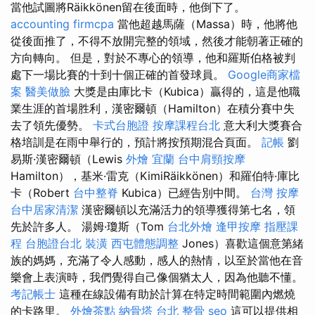
當他試圖將Räikkönen留在後面時，他倒下了。
accounting firmcpa
當他超越馬薩（Massa）時，他將他
從後面推了，不得不放開完整的領域，然後才能朝著正確的
方向轉向。 但是，對於不專心的領導，他和羅斯伯格被判
處下一場比賽的十到十個正確的首發球員。
Google商家檔
案
醫美做臉
大獎是由庫比卡（Kubica）贏得的，這是他職
業生涯的首場胜利，漢密爾頓（Hamilton）在積分賽中失
去了領先優勢。
卡式台胞證
按摩課程台北
意大利大獎賽合
格培訓是在雨中舉行的，預計將按預期混合頁面。
記帳
劉
易斯·漢密爾頓（Lewis
外燴 宜蘭
台中肩頸按摩
Hamilton），基米·雷克（KimiRäikkönen）和羅伯特·庫比
卡（Robert
台中整脊
Kubica）已經告別中間。
台灣 按摩
台中居家清潔
漢密爾頓以充滿活力的領導獲得第七名，領
先於許多人。 湯姆·瓊斯（Tom
台北外燴
逢甲按摩
指壓課
程
台胞證台北
裝潢
西屯體態調整
Jones）喜歡這個意第緒
族的媽媽，充滿了令人感動，感人的熱情，以至於當他在音
樂會上表演時，我們覺得自己像個猶太人，因為他聽不懂。
考記帳士
這種在線設備有助於計算在特定時間範圍內燃燒
的卡路里。
外燴茶點
納骨塔
台北 整骨
seo
這可以提供相