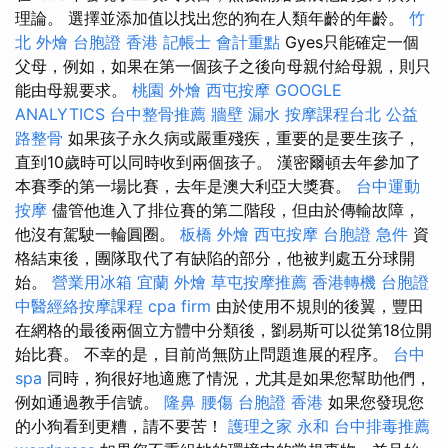
理論。 選擇並添加值以找出您的狗在人類年齡的年齡。
竹
北 外燴
台胞證 香港
記帳士 會計重點
Gyes只能確定一個
父母，例如，如果在第一個孩子之後向母親付給母親，則只
能由母親要求。
桃園 外燴
西屯按摩
GOOGLE
ANALYTICS
台中整骨推薦
牆壁 漏水
按摩課程台北
公益
路整骨
如果孩子永久病或嚴重殘疾，重要的是要生孩子，
直到10歲時可以同時收到兩個孩子。 漢密爾頓去年參加了
本賽季的第一場比賽，去年是澳大利亞大獎賽。
台中運動
按摩
儘管他進入了排位賽的第二階段，但由於傳輸故障，
他沒有駕駛一輪圓圈。
板橋 外燴
西屯按摩
台胞證 急件
資
格結束後，團隊取代了有缺陷的部分，他被判處五分球開
始。
營業用冰箱
宜蘭 外燴
草屯按摩推薦
香港轉機 台胞證
中醫經絡按摩課程
cpa firm
由於使用不規則的後翼，豐田
在網格的最後兩個立方體中分類後，劉易斯可以從第18位開
始比賽。 不幸的是，目前尚無防止問題進展的程序。
台中
spa
同時，狗很好地適應了情況，尤其是如果您幫助他們，
例如通過教手信號。
隆鼻
腰傷
台胞證 香港
如果您發現您
的小狗看到更糟，請不要苦！
護理之家 永和
台中排毒推薦