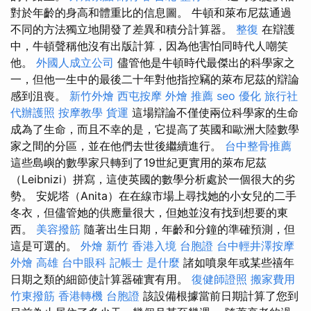
對於年齡的身高和體重比的信息圖。 牛頓和萊布尼茲通過
不同的方法獨立地開發了差異和積分計算器。
整復
在辯護
中，牛頓聲稱他沒有出版計算，因為他害怕同時代人嘲笑
他。
外國人成立公司
儘管他是牛頓時代最傑出的科學家之
一，但他一生中的最後二十年對他指控竊的萊布尼茲的辯論
感到沮喪。
新竹外燴
西屯按摩
外燴 推薦
seo 優化
旅行社
代辦護照
按摩教學
貨運
這場辯論不僅使兩位科學家的生命
成為了生命，而且不幸的是，它提高了英國和歐洲大陸數學
家之間的分區，並在他們去世後繼續進行。
台中整骨推薦
這些島嶼的數學家只轉到了19世紀更實用的萊布尼茲
（Leibnizi）拼寫，這使英國的數學分析處於一個很大的劣
勢。 安妮塔（Anita）在在線市場上尋找她的小女兒的二手
冬衣，但儘管她的供應量很大，但她並沒有找到想要的東
西。
美容撥筋
隨著出生日期，年齡和分鐘的準確預測，但
這是可選的。
外燴 新竹
香港入境 台胞證
台中輕井澤按摩
外燴 高雄
台中眼科
記帳士 是什麼
諸如噴泉年或某些禧年
日期之類的細節使計算器確實有用。
復健師證照
搬家費用
竹東撥筋
香港轉機 台胞證
該設備根據當前日期計算了您到