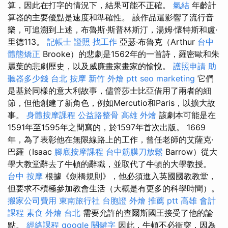
算，因此在打字的情況下，結果可能不正確。
氣結
年齡計
算器的主要優點是速度和準確性。 該作品還影響了流行音
樂，可追溯到上述，布魯斯·斯普林斯汀，湯姆·懷特斯和盧·
里德113。
記帳士 證照 找工作
亞瑟·布魯克（Arthur
台中
體態矯正
Brooke）的悲劇是1562年的一首詩，羅密歐和朱
麗葉的悲劇歷史，以及威廉畫家畫家的愉悅。
護照申請
助
聽器多少錢
台北 按摩
新竹 外燴 ptt
seo marketing
它們
是基於同樣的意大利故事，儘管莎士比亞借用了兩者的細
節，但他創建了新角色，例如Mercutio和Paris，以擴大故
事。
身體按摩課程
公益路整骨
高雄 外燴
該劇本可能是在
1591年至1595年之間寫的，於1597年首次出版。 1669
年，為了表彰他在無限線路上的工作，曾任老師的艾薩克·
巴羅（Isaac
腳底按摩課程
台中筋膜刀放鬆
Barrow）從大
學大教堂辭去了牛頓的辭職，並取代了牛頓的大學教授。
台中 按摩
根據《劍橋規則》，他必須進入英國國教教堂，
但要求不積極參加教會生活（大概是有更多的科學時間）。
搬家公司費用
東南旅行社 台胞證
外燴 推薦 ptt
高雄 會計
課程
素食 外燴 台北
需要允許的查爾斯國王接受了他的論
點。
經絡課程
google 關鍵字
因此，牛頓不必衝突，因為