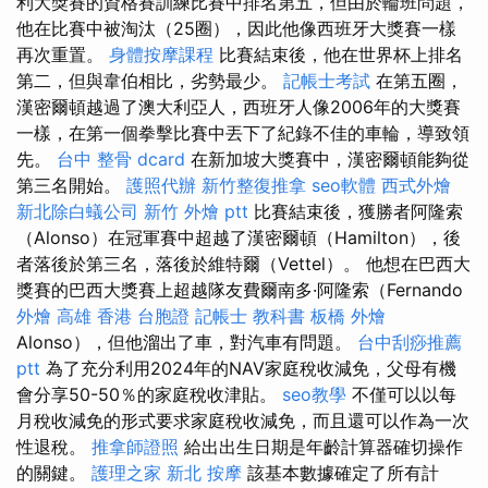
利大獎賽的資格賽訓練比賽中排名第五，但由於輪班問題，
他在比賽中被淘汰（25圈），因此他像西班牙大獎賽一樣
再次重置。
身體按摩課程
比賽結束後，他在世界杯上排名
第二，但與韋伯相比，劣勢最少。
記帳士考試
在第五圈，
漢密爾頓越過了澳大利亞人，西班牙人像2006年的大獎賽
一樣，在第一個拳擊比賽中丟下了紀錄不佳的車輪，導致領
先。
台中 整骨 dcard
在新加坡大獎賽中，漢密爾頓能夠從
第三名開始。
護照代辦
新竹整復推拿
seo軟體
西式外燴
新北除白蟻公司
新竹 外燴 ptt
比賽結束後，獲勝者阿隆索
（Alonso）在冠軍賽中超越了漢密爾頓（Hamilton），後
者落後於第三名，落後於維特爾（Vettel）。 他想在巴西大
獎賽的巴西大獎賽上超越隊友費爾南多·阿隆索（Fernando
外燴 高雄
香港 台胞證
記帳士 教科書
板橋 外燴
Alonso），但他溜出了車，對汽車有問題。
台中刮痧推薦
ptt
為了充分利用2024年的NAV家庭稅收減免，父母有機
會分享50-50％的家庭稅收津貼。
seo教學
不僅可以以每
月稅收減免的形式要求家庭稅收減免，而且還可以作為一次
性退稅。
推拿師證照
給出出生日期是年齡計算器確切操作
的關鍵。
護理之家
新北 按摩
該基本數據確定了所有計