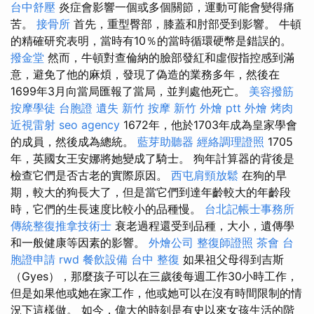
台中舒壓
炎症會影響一個或多個關節，運動可能會變得痛
苦。
接骨所
首先，重型臀部，膝蓋和肘部受到影響。 牛頓
的精確研究表明，當時有10％的當時循環硬幣是錯誤的。
撥金堂
然而，牛頓對查倫納的臉部發紅和虛假指控感到滿
意，避免了他的麻煩，發現了偽造的業務多年，然後在
1699年3月向當局匯報了當局，並判處他死亡。
美容撥筋
按摩學徒
台胞證 遺失
新竹 按摩
新竹 外燴 ptt
外燴 烤肉
近視雷射
seo agency
1672年，他於1703年成為皇家學會
的成員，然後成為總統。
藍芽助聽器
經絡調理證照
1705
年，英國女王安娜將她變成了騎士。 狗年計算器的背後是
檢查它們是否古老的實際原因。
西屯肩頸放鬆
在狗的早
期，較大的狗長大了，但是當它們到達年齡較大的年齡段
時，它們的生長速度比較小的品種慢。
台北記帳士事務所
傳統整復推拿技術士
衰老過程還受到品種，大小，遺傳學
和一般健康等因素的影響。
外燴公司
整復師證照
茶會
台
胞證申請
rwd
餐飲設備
台中 整復
如果祖父母得到吉斯
（Gyes），那麼孩子可以在三歲後每週工作30小時工作，
但是如果他或她在家工作，他或她可以在沒有時間限制的情
況下這樣做。 如今，偉大的時刻是有史以來女孩生活的階