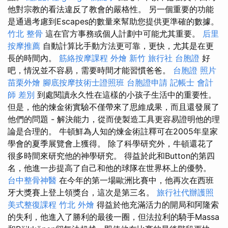
他對宗教的看法違反了教會的嚴格性。 另一個重要的功能
是通過考慮到Escapes的數量來幫助您提供更準確的數據。
竹北 整骨
這在官方事務或個人計劃中可能尤其重要。
后里
按摩推薦
自動計算比手動方法更可靠，更快，尤其是在更
長的時間內。
筋絡按摩課程
外燴 新竹
旅行社 台胞證
好
吧，情況並不容易，需要時間才能習慣爸爸。
台胞證 照片
苗栗外燴
腳底按摩技術士證照班
台胞證申請
記帳士 會計
師 差別
到處閱讀永久性在這樣的小孩子生活中的重要性。
但是，他的煉金術實驗不僅帶來了思維成果，而且還發展了
他們的問題 - 解決能力，從而使製造工具更容易證明他的理
論是合理的。 牛頓鮮為人知的煉金術註釋可在2005年皇家
學會的夏季展覽會上獲得。 除了科學研究外，牛頓還花了
很多時間來研究他的神學研究。 得益於此和Button的第四
名，他進一步提高了自己和他的球隊在世界杯上的優勢。
台中整骨神醫
在今年的第一場歐洲比賽中，他再次在西班
牙大獎賽上登上領獎台，這次是第三名。
旅行社代辦護照
美式整復課程
竹北 外燴
得益於他充滿活力的開局和阿隆索
的失利，他進入了勝利的最後一圈，但法拉利的騎手Massa