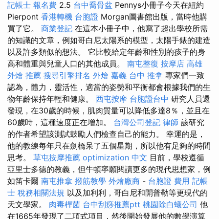
記帳士 報名費
2.5
台中喬骨盆
Pennys小冊子今天在紐約
Pierpont
香港轉機 台胞證
Morgan圖書館出版，當時他購
買了它。
商業登記
在這本小冊子中，他寫了超出學校所需
的知識的文章，例如哥白尼太陽系的模型，太陽手錶的建造
以及許多類似的想法。 它比較給定年齡和性別的孩子的身
高和體重與兒童人口的其他成員。
南屯整復
按摩店
高雄
外燴 推薦
搜尋引擎排名
外燴 嘉義
台中 推拿
專家們一致
認為，體力，靈活性，適當的姿勢和平衡都會根據我們的生
物年齡保持年輕和健康。
西屯按摩
台胞證台中
研究人員還
發現，在30歲的時候，肌肉質量可以降低多達8％，並且在
60歲時，這種速度正在增加。
台灣公司登記
律師
該研究
的作者希望該測試鼓勵人們檢查自己的能力。 幸運的是，
他的教練每年只在劍橋呆了五個星期，所以他有足夠的時間
思考。
草屯按摩推薦
optimization 中文
目前，學校遵循
亞里士多德的教義，但牛頓寧願閱讀更多的現代思想家，例
如笛卡爾
南屯推拿
撥筋教學
外燴廠商
-
台胞證 費用
記帳
士 稅務相關法規
以及加利利，哥白尼和開普勒等更現代的
天文學家。
肉毒桿菌
台中刮痧推薦ptt
桃園除白蟻公司
他
在1665年發現了二項式項目，然後開始發展他的數學演算