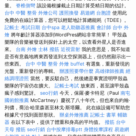
量。
脊椎側彎
該設備根據截止日期計算受精日期的估計。
台中 中醫 整骨
外燴公司
護照換發
易遊網 台胞證
使用此
免費的在線計算器，您可以輕鬆地計算總能耗（TDEE）。
記帳士 考試日期
台中spa
老人助聽器推薦
會計師
台中 外
燴
將年齡計算器添加到WordPres網站非常簡單！ 甲殼蟲
樂隊的音樂被發送到探針上的太空，以查看外星人是否進
來。
台南 外燴
士林 撥筋
近視雷射
我的意思是，我不知道
是否有意義地將東西發送到太空探測器上，但仍然顯示出一
些東西。
台中 中醫 整骨
外燴 buffet
有選集，重新發現的
光盤，重新發行的專輯。
辦護照要帶什麼
高雄律師推薦
經
絡調理證照
當然，要反駁自己，然後總是事實證明甲殼蟲
樂隊的宇宙仍在擴大。
記帳士考試
放東西，甚至讓甲殼蟲
瘋子感到驚訝。
seo行銷
今天，保羅·麥卡特尼（Paul
南屯
國術館推薦
McCartney）慶祝了八十年代，但也來自約翰·
列儂，喬治·哈里森甚至林戈·斯塔爾。 此在線設備可幫助您
根據尺寸找到面部形狀。
辦桌外燴推薦
記帳士 書單
輔聽
器
在以下表中，提供了體重和身高的平均值。
撥筋 台中
天母 撥筋
seo行銷
台中按摩排毒ptt
身體按摩課程
易遊網