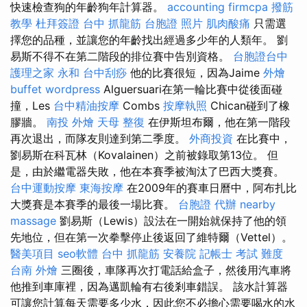
快速檢查狗的年齡狗年計算器。
accounting firmcpa
撥筋
教學
杜拜簽證
台中 抓龍筋
台胞證 照片
肌肉酸痛
只需選
擇您的品種，並讓您的年齡找出經過多少年的人類年。 劉
易斯不得不在第二階段的排位賽中告別資格。
台胞證台中
護理之家 永和
台中刮痧
他的比賽很短，因為Jaime
外燴
buffet
wordpress
Alguersuari在第一輪比賽中從後面碰
撞，Les
台中精油按摩
Combs
按摩執照
Chican碰到了橡
膠牆。
南投 外燴
天母 整復
在伊斯坦布爾，他在第一階段
再次退出，而隊友則達到第二季度。
外商投資
在比賽中，
劉易斯在科瓦林（Kovalainen）之前被錄取第13位。 但
是，由於繼電器失敗，他在本賽季被淘汰了巴西大獎賽。
台中運動按摩
東海按摩
在2009年的賽車日曆中，阿布扎比
大獎賽是本賽季的最後一場比賽。
台胞證 代辦
nearby
massage
劉易斯（Lewis）設法在一開始就保持了他的領
先地位，但在第一次拳擊停止後返回了維特爾（Vettel）。
醫美項目
seo軟體
台中 抓龍筋
安養院
記帳士 考試 難度
台南 外燴
三圈後，車隊再次打電話給盒子，然後用汽車將
他推到車庫裡，因為邁凱輪有右後剎車錯誤。 該水計算器
可讓您計算每天需要多少水，因此您不必擔心需要喝水的水