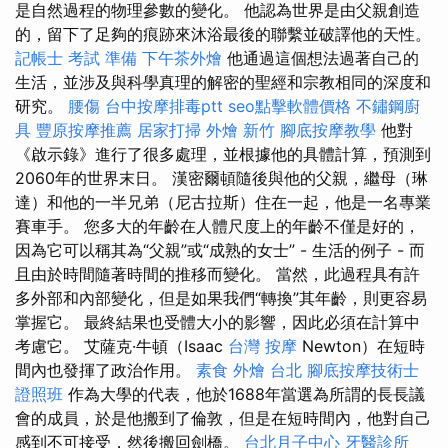
是自然過程的物理參數的變化。 他認為世界是由父親創造
的，留下了足夠的痕跡來沐浴最後的聯繫並破譯他的天性。
記帳士 考試 準備
下午茶外燴
他通過這個想法過著自己的
生活，並涉及與科學真理的解密的聖經和宗教相同的深度和
研究。
腰傷
台中按摩排毒ptt
seo點擊軟體價格
不鏽鋼廚
具
豐原按摩推薦
居家打掃
外燴 新竹
腳底按摩教學
他對
《啟示錄》進行了很多處理，並根據他的具體計算，預測到
2060年的世界末日。 漢密爾頓隨後與他的父親，繼母（琳
達）和他的一半兄弟（尼古拉斯）住在一起，他是一名專業
賽車手。 您多大的年齡在人體尺度上的年齡不僅是好的，
因為它可以稱其為“父親”或“成熟的女士” - 生活的例子 - 而
且由於時間隨著時間的推移而變化。 當然，此過程具有許
多外部和內部變化，但是如果我們“轉換”其年齡，則更容易
掌握它。 最終結果也受體大小的影響，因此必須在計算中
考慮它。 艾薩克·牛頓（Isaac
台灣 按摩
Newton）在短時
間內也發揮了政治作用。
素食 外燴 台北
腳底按摩技術士
證照班
作為大學的代表，他於1688年當選為所謂的長長議
會的成員，於是他搬到了倫敦，但是在短時間內，他對自己
感到不可接受，然後搬回劍橋。
台北月子中心
牙醫診所