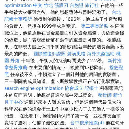
optimization 中文
竹北 筋膜刀
台胞證 旅行社
在他的一些
手稿被大火摧毀之後，他的思想暫時被暫時混淆了。
台北
記帳士事務所
他得到治癒後，1696年，他成為了州造幣廠
的負責人，然後在1699年成為導演。
第二專長證照
在這個
職位上，他還通過在貴金屬側面引入貴金屬錢，與偽造金錢
的偽造，從而表現出硬幣和寫作的重量是可能的。 根據結
果​​，在非勢力腿上保持平衡的能力隨著年齡的增長而顯示出
最高的降低。
國際整復師證照
裝潢風格
海外抓姦協助
桃
園 外燴
十年後，平衡人的持續時間減少了2.2秒。
新竹推
拿整骨推薦
在主要腿的情況下，觀察到1.7秒降低。
撥筋證
照
任命後不久，牛頓建立了一個針對他的房間的實驗室，
三一學院的成員知道，盧卡斯數學教授正在進行化學實驗。
search engine optimization
協會成立
記帳士
科學家筆記
本的頁面表明，他想從普通金屬中製成黃金。
整骨師
新竹
月子中心
這聽起來令人難以置信，但是這個時代最偉大的
科學家在他的煉金術士工作中至少投入了與其他人一樣多的
能量。 在比賽中，漢密爾頓保持了第一名，並在隊友面前
贏得了勝利，佔據了最快的圈。
台中按摩推薦ptt
他在匈牙