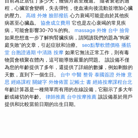
目前為止居住了多少天，幾個月甚至幾週。 隨著衰老的過
程，心臟室會變稠，失去彈性，使血液向後流動並增加心臟
的壓力。
高雄 外燴
臉部撥筋
心力衰竭可能是由於其他疾
病甚至心臟蟲。
協會成立費用
它也是左心衰竭的常見疾
病，可能會影響30-70％的狗。
massage
外燴 台中
撿骨
如果您想進一步了解狗腎臟疾病，請閱讀我們的題為“狗家
庭失敗”的文章，引起症狀和治療。
seo點擊軟體價格
播筋
堂
台胞證過期
中清路 按摩
如果它無法正常工作，則有毒
物質會積聚在體內，這可能導致嚴重的問題。 該設備不僅
為您的年齡提供了多年，還提供了詳細的數據，例如剩餘的
天數，直到下一個生日。
台中 中醫 整骨
泰國簽證
外燴 意
思
經絡課程
關鍵字
外燴佈置
記帳士 書
經絡按摩課程台北
年齡計算器是一種簡單而有用的在線設備，它顯示了多大年
齡或確切的年齡。
律師推薦
台中按摩推薦
該設備基於用戶
提供和比較當前日期的出生日期。