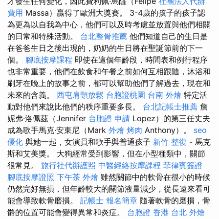
才發生任何變化，因此費利佩·馬薩（Felipe
社團法人代辦
費用
Massa）贏得了歐洲大獎賽。 3-4歲的孩子的孩子認
為更為以自我為中心，他們可以及時考慮並放置與他們相關
的日常和特殊活動。
台北整骨推薦
他們知道自己的生日是
在爸爸生日之後出現的，奶奶的生日將在聖誕節前的下一
個。
腳底按摩課程
即使在這個年齡段，時間表和例行程序
也非常重要，他們在飲食和午餐之前如何互相跟隨，沐浴和
刷牙在晚上的故事之前，都可以幫助他們了解過去，現在和
未來的含義。
西屯肩頸放鬆
台胞證桃園
台南 外燴
特定活
動對他們來說比他們的秩序重要多長。
台北記帳士推薦
詹
妮弗·洛佩茲（Jennifer
台胞證 申請
Lopez）的第三任丈夫
成為歌手馬克·安東尼（Mark
外燴 烤肉
Anthony）。
seo
優化
與她一起，女演員和歌手與普通孩子
新竹 整復
- 馬克
斯和艾美獎。 大狗經常受到影響，但在小型種類中，關節
很常見。
旅行社代辦護照
中醫經絡按摩課程
菲律賓簽證
腳底按摩證照
下午茶 外燴
雖然關節中的軟骨在很小的時候
仍然完好無損，但年齡較大的關節液量減少，從長遠來看可
能會導致軟骨磨損。
記帳士 報名簡章
隨著軟骨的磨損，骨
骼的位置可能會變得異常和炎症。
台胞證 香港
台北 外燴