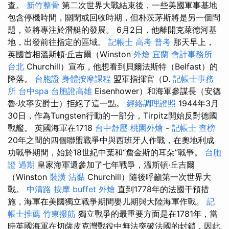
查。
新竹整骨
第二次世界大戰結束後，一些美國軍事基地
包含停機時間，關閉或回收時期，但朴茨茅斯將是另一個問
題，並將專注於潛艇的發展。 6月2日，他離開克萊德河基
地，出發前往指定的區域。
記帳士 高考 普考
那天早上，
英國首相溫斯頓·丘吉爾（Winston
外燴 宜蘭
會計事務所
台北
Churchill）宣布，他想看到貝爾法斯特（Belfast）的
降落。
台胞證
身體按摩課程
盟軍指揮官（D.
記帳士事務
所
台中spa
台胞證高雄
Eisenhower）和海軍參謀長（安德
魯·坎寧安爵士）拒絕了這一點。
經絡調理證照
1944年3月
30日，作為Tungsten行動的一部分，Tirpitz開始反對德國
戰艦。 英國海軍在1718
台中舒壓
桃園外燴
-
記帳士 查榜
20年之間的四個聯盟戰爭中與西班牙人作戰，在奧地利成
功戰爭期間，始於18世紀中葉和“詹金斯的耳朵”戰爭。
台胞
證 過期
皇家海軍還參加了七年戰爭，溫斯頓·丘吉爾
（Winston
裝潢
沾黏
Churchill）隨後呼籲第一次世界大
戰。
中清路 按摩
buffet 外燴
直到1778年的法國干預措
施，海軍在美國獨立戰爭期間嬰儿期與大陸海軍作戰。
記
帳士推薦
竹東撥筋
獨立戰爭的最重要方面是在1781年，當
時英國海軍在切薩皮克灣戰役中無法突破法國的封鎖，因此