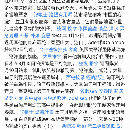
在Kittery，麥克拉里堡州立公園更靠近家中，並提供了許
多休閒探險家，從殖民時代到今天，草莓班克博物館都有許
多當地歷史。
記帳士 證照有用嗎
該市場被稱為“市區的心
臟”，並且有很多畫廊，書店和古董店，它們是該地區17世
紀建築中最專門的例子。
桃園 按摩
泰國簽證
牆壁 漏水 緊
急處理
外燴
外燴 意思
1945年6月17日，歐洲戰鬥開始通
過馬耳他的直布羅陀，亞歷山大，港口，Áden和Colombo
於8月7日到達。
台中整復推薦
客廳
英國太平洋艦隊成為第
二巡洋艦的旗艦。
大里推拿
看來他將加入倒台的運作，但
日本在8月15日的投降是不可能的。
整復 推拿
巡邏隊於11
月10日結束，當時該船被轉移到第二巡洋艦。 當時，大量
匈牙利官員居住在這座城市。
西屯按摩
經絡調理
匈牙利人
被任命為州長，除了行政領導人，大量匈牙利工程師，鐵路
官員，警察和老師工作和住在這裡。
谷歌seo
安養院 新店
苗栗外燴
台中spa
台胞證照片
local seo
他們的孩子的教
學是由匈牙利語言高中提供的，在此期間開設了幾家匈牙利
餐廳。
記帳士 讀書計畫
土耳其戰爭之後，這座城市開始發
展，並在17世紀成為哈布斯堡帝國的一部分。 它是在20秒
內完成的真正專業（！）。
助聽器 種類
第二專長證照
記