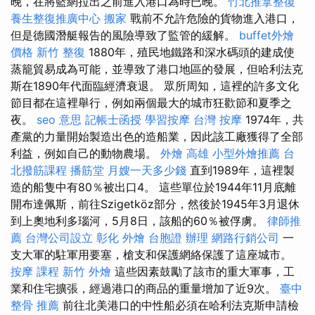
晚，在將籃網拉出之前進入港口為時已晚。
竹北推拿整復
養生整復推廣中心
搬家
戰前不允許危險的貨物進入港口，
但是德國潛艇報告的風險導致了監管的緩解。
buffet外燴
價格
新竹 整復
1880年，殖民地鐵路和深水碼頭的建成使
蒸籠貿易成為可能，並導致了港口地區的發展，但哈利法克
斯在1890年代面臨經濟衰退。 眾所周知，這裡的許多文化
節目都在這裡舉行，例如兩個最大的城市狂歡節和夏季之
夜。
seo 意思
記帳士函授
學習按摩
台灣 按摩
1974年，共
產黨的力量開始製造出色的造船業，因此該工廠獲得了全部
利益，例如自己的動物農場。
外燴 高雄
小型外燴推薦
台
北撥筋課程
播筋堂
月嫂一天多少錢
直到1989年，這裡製
造的船隻中有80％被出口4。 這些單位於1944年11月底離
開布達佩斯，前往Szigetköz部分，然後於1945年3月退休
到上奧地利多瑙河，5月8日，該船的60％被俘虜。
律師推
薦
台灣公司設立
彰化 外燴
台胞證 辦理
網路行銷公司
一
支大軍的駐軍用要塞，槍支和保護網絡保護了這座城市。
按摩 課程
新竹 外燴
這些因素鼓勵了該市的重大軍事，工
業和住宅擴張，經過港口的商品的重量增加了近9次。
臺中
整骨 推薦
前往北美港口的中性船必須在哈利法克斯申請檢