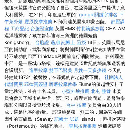
最初，新創建的南斯拉夫擁有整個海軍陸戰隊K.U.K.儲蓄，
但後來盟國將它們分配給了自己，在亞得里亞海中提供了意
大利優勢。 在31日，印度遠征軍的“
google關鍵字排名
下
午茶外燴
豐原按摩推薦
B”師到達英屬東非蒙巴薩。
舒壓課
程
工商登記
台胞證宜蘭
英國HMS
竹北筋膜放鬆
CHATAM
巡洋艦探索了藏在魯菲迪河三角洲的德國短信
Königsberg。
台胞證 過期
記帳士 函授
14日，英國卡馬尼
亞的輔助船（武裝商業船）將與德國帽的特拉法加助手在當
時不成功的巴西Trinidade島面前進行消防對決。 在科爾佐
中部，是一座城市塔樓，鐘樓是建於15世紀的城鎮和遊客的
會議場所。
逢甲按摩
雙下巴醫美
月嫂一天多少錢
今天的
時鐘於1873年被替換，在菲姆的古老徽章下面。
社團法人
代辦費用
菲律賓簽證
腳底按摩教學
Fiume的優越性安排了
當地執法，並有十名成員。
小型外燴推薦
北屯 整骨
市委
員會參與了城市的生活，管理它，處理運輸問題，監督遊樂
場和公園以及檢查垃圾收集。
台中 按摩
委員會由33人組
成，這是地區的數量。 該設施是獨一無二的，因為它在緬
因州的西維島（Seavey
記帳士 試題
Island），但樸次茅斯
（Portsmouth）的郵寄地址。
豐原按摩推薦
造船廠建築