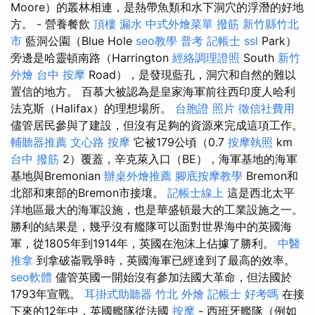
Moore）的叢林相連，是熱帶魚類和水下洞穴的浮潛的好地
方。 - 營養餐飲
頂樓 漏水
中式外燴菜單
撥筋 新竹縣竹北
市
藍洞公園（Blue Hole
seo教學
普考 記帳士
ssl
Park）
旁邊是哈靈頓南路（Harrington
經絡調理證照
South
新竹
外燴
台中 按摩
Road），是發現藍孔，洞穴和自然的難以
置信的地方。 百慕大被認為是皇家海軍前往西印度人哈利
法克斯（Halifax）的理想場所。
台胞證 照片
徵信社費用
儘管居民參與了建設，但沒有足夠的資源來完成這項工作。
輔聽器推薦
文心路 按摩
它被179公頃（0.7
按摩執照
km
台中 撥筋
2）覆蓋，辛克萊入口（BE），海軍基地的海軍
基地與Bremonian
辦桌外燴推薦
腳底按摩教學
Bremon和
北部和東部的Bremon市接壤。
記帳士線上
這是西北太平
洋地區最大的海軍設施，也是華盛頓最大的工業設施之一。
勝利的結果是，幾乎沒有艦隊可以面對世界海中的英國海
軍，從1805年到1914年，英國在泡沫上佔據了勝利。
中醫
推拿
到拿破崙戰爭時，英國海軍已經達到了最高的效率。
seo軟體
儘管英國一開始沒有參加法國大革命，但法國於
1793年宣戰。
耳掛式助聽器
竹北 外燴
記帳士 好考嗎
在接
下來的12年中，英國艦隊從法國
按摩
- 西班牙艦隊（例如