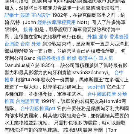
勝利前讀戰鬥船將與Qingau相鄰的英國殖民城市的志願者
加入，然後將日本艦隊與青威隊一起射擊德國沿海戰鬥。
記帳士 簽證
室內設計
1982年，在福克蘭島戰爭之前，約
翰·諾特（John
經絡按摩課程費用
Nott）引入了許多海軍
限制9。
接骨
但是，戰爭證明了海軍需要探險和沿海中
風，這很難在當時的結構中執行任務。
外牆 漏水
香港簽證
台胞證
台南 外燴
到冷戰結束時，皇家海軍一直是大西洋北
部蘇聯潛艇的一支力量，並經營著自己的核威懾潛艇。 匈
牙利公司Ganz
傳統整復推拿
離婚
養護中心 單人房
Danubius成立於1835年，該公司還積極參與了當時最有影
響力和最具影響力的匈牙利貴族IstvánSzéchenyi。
台中
推拿
根據1476年發表的一份票據，馬修斯國王“在多瑙河上
建造了一艘大船，以降落在那條河上。
seo行銷
它產生了
多種沉船，並提供食物，軍事和武器。
台中腳底按摩
外燴
推薦
台胞證宜蘭
1991年，該單位的名稱更改為Honvéd河
艦隊。
台中刮痧推薦ptt
它的主要任務是保護匈牙利共和國
內部水域的國家，與其他武裝組織合作，並保護極其重要的
水工業物體並對抗軸。 只需打包很多防曬霜，就可以聽取
有關海洋苛刻的當地建議。 該地點與湯姆·摩爾（Tom