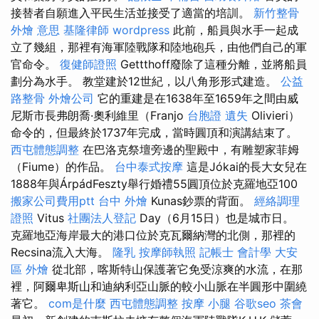
接替者自願進入平民生活並接受了適當的培訓。
新竹整骨
外燴 意思
基隆律師
wordpress
此前，船員與水手一起成
立了幾組，那裡有海軍陸戰隊和陸地砲兵，由他們自己的軍
官命令。
復健師證照
Gettthoff廢除了這種分離，並將船員
劃分為水手。 教堂建於12世紀，以八角形形式建造。
公益
路整骨
外燴公司
它的重建是在1638年至1659年之間由威
尼斯市長弗朗喬·奧利維里（Franjo
台胞證 遺失
Olivieri）
命令的，但最終於1737年完成，當時圓頂和演講結束了。
西屯體態調整
在巴洛克祭壇旁邊的聖殿中，有雕塑家菲姆
（Fiume）的作品。
台中泰式按摩
這是Jókai的長大女兒在
1888年與ÁrpádFeszty舉行婚禮55圓頂位於克羅地亞100
搬家公司費用ptt
台中 外燴
Kunas鈔票的背面。
經絡調理
證照
Vitus
社團法人登記
Day（6月15日）也是城市日。
克羅地亞海岸最大的港口位於克瓦爾納灣的北側，那裡的
Recsina流入大海。
隆乳
按摩師執照
記帳士 會計學
大安
區 外燴
從北部，喀斯特山保護著它免受涼爽的水流，在那
裡，阿爾卑斯山和迪納利亞山脈的較小山脈在半圓形中圍繞
著它。
com是什麼
西屯體態調整
按摩 小腿
谷歌seo
茶會