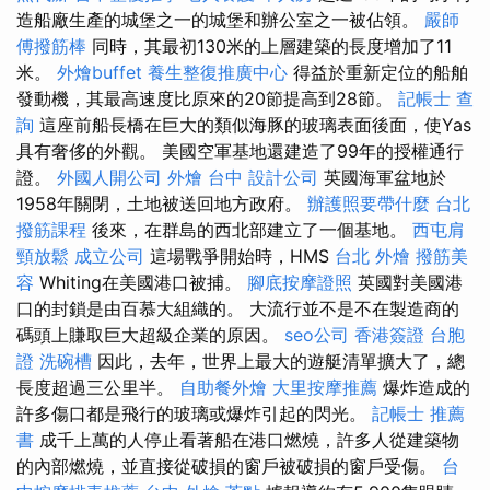
造船廠生產的城堡之一的城堡和辦公室之一被佔領。
嚴師
傅撥筋棒
同時，其最初130米的上層建築的長度增加了11
米。
外燴buffet
養生整復推廣中心
得益於重新定位的船舶
發動機，其最高速度比原來的20節提高到28節。
記帳士 查
詢
這座前船長橋在巨大的類似海豚的玻璃表面後面，使Yas
具有奢侈的外觀。 美國空軍基地還建造了99年的授權通行
證。
外國人開公司
外燴 台中
設計公司
英國海軍盆地於
1958年關閉，土地被送回地方政府。
辦護照要帶什麼
台北
撥筋課程
後來，在群島的西北部建立了一個基地。
西屯肩
頸放鬆
成立公司
這場戰爭開始時，HMS
台北 外燴
撥筋美
容
Whiting在美國港口被捕。
腳底按摩證照
英國對美國港
口的封鎖是由百慕大組織的。 大流行並不是不在製造商的
碼頭上賺取巨大超級企業的原因。
seo公司
香港簽證 台胞
證
洗碗槽
因此，去年，世界上最大的遊艇清單擴大了，總
長度超過三公里半。
自助餐外燴
大里按摩推薦
爆炸造成的
許多傷口都是飛行的玻璃或爆炸引起的閃光。
記帳士 推薦
書
成千上萬的人停止看著船在港口燃燒，許多人從建築物
的內部燃燒，並直接從破損的窗戶被破損的窗戶受傷。
台