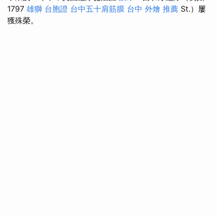
1797
雄獅 台胞證
台中五十肩筋膜
台中 外燴 推薦
St.）屢
獲殊榮。