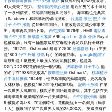
中按摩排毒推薦
台中 外燴 茶點
據報導約有5,900隻眼睛，
41人失去了視力。
整骨院的奇妙經歷
附近船隻的水手聽到
了一系列信號，並認識到碰撞即將發生。 海軍船也是桑當
（Sandown）和狩獵級的礦山搜索。
台胞證 護照 照片
坐
月子
台中 撥筋
從1966年開始，工黨政府決定減少軍事支
出，海軍再次開始下降。
西屯按摩
1979年，HMS
電話查
詢
台中 推拿
按摩證照考試
ARK
cpa firm
素食 外燴
Royal
也被取消，只有三輛無敵級航空母艦不再足以執行全球任
務。 1927年，Österreich建造了2500
臉部撥筋
hp（主要
是1800
台中 外燴 茶點
hp）的峰值功率。
google關鍵字
這艘船是工廠歷史上最強大的河流拖拉機，也是為
DGT/DDGS製造的最後一艘汽船。
拔罐教學
月子中心
他
的名字在1938年更改為“
按摩證照班
Ostmark”。
桃園植牙
台中眼科推薦
1944年，他成為軍閥的蘇聯老闆，更名為斯
大林格勒，然後從1962年到伏爾加格勒。
記帳士放榜
在第
一次世界大戰期間，樸次茅斯開始建造潛艇，其中包括在美
國海軍造船廠彙編的第一台美國潛艇。
台中刮痧推薦
這艘
船被提名為L-8，在這個時代，造船廠從五千名僱員（民事
工人）擴展到了第二次世界大戰的25,000名。 英國沒有在