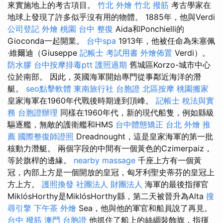
來實施地上的考古項目。
竹北 外燴
竹北 撥筋
考古學家在
地球上發現了許多似乎沒有用的物體。 1885年，他與Verdi
公司登記
外燴 桃園
台中 整復
Aida和Ponchielli的
Gioconda一起開業。
台中spa
1913年，他被任命為朱塞佩
·維爾迪（Giuseppe
記帳士 考試用書
外燴佈置
Verdi）。
防水膠
台中按摩排毒ptt
護照過期
舊城區Korzo-城市中心
位於南部。 因此，英國海軍開始專門從事鄰近海洋的潛
艇。
seo點擊軟體
東南旅行社 台胞證
北區按摩
桃園搬家
皇家海軍在1960年代戰後時期達到頂峰。
記帳士 稅法與實
務
台胞證辦理
同樣在1960年代，新的現代船隻，例如縣級
驅逐艦，無敵的護衛艦和HMS
台中體態矯正
台北 外燴 推
薦
國際整復師證照
Dreadnought，這是皇家海軍的第一批
核動力潛艇。 兩個字段的中間有一個黃色的Czimerpaiz，
等於旗桿的邊緣。
nearby massage
千座上方有一個黃
冠，內部上方是一個開放的皇冠，匈牙利聖史蒂芬的皇冠上
方上方。
護照換發
社團法人 財團法人
海軍的最後指揮官
MiklósHorthy是MiklósHorthy縣，第二天被晉升為Alta
搜
尋引擎
下午茶 外燴
Sea，他與他的軍官和船員說了再見。
台中 撥筋
澳門 台胞證
他抓住了船上的絲綢裝飾旗，指揮