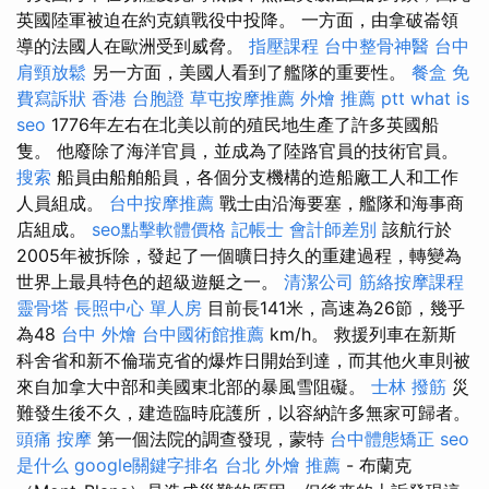
英國陸軍被迫在約克鎮戰役中投降。 一方面，由拿破崙領
導的法國人在歐洲受到威脅。
指壓課程
台中整骨神醫
台中
肩頸放鬆
另一方面，美國人看到了艦隊的重要性。
餐盒
免
費寫訴狀
香港 台胞證
草屯按摩推薦
外燴 推薦 ptt
what is
seo
1776年左右在北美以前的殖民地生產了許多英國船
隻。 他廢除了海洋官員，並成為了陸路官員的技術官員。
搜索
船員由船舶船員，各個分支機構的造船廠工人和工作
人員組成。
台中按摩推薦
戰士由沿海要塞，艦隊和海事商
店組成。
seo點擊軟體價格
記帳士 會計師差別
該航行於
2005年被拆除，發起了一個曠日持久的重建過程，轉變為
世界上最具特色的超級遊艇之一。
清潔公司
筋絡按摩課程
靈骨塔
長照中心 單人房
目前長141米，高速為26節，幾乎
為48
台中 外燴
台中國術館推薦
km/h。 救援列車在新斯
科舍省和新不倫瑞克省的爆炸日開始到達，而其他火車則被
來自加拿大中部和美國東北部的暴風雪阻礙。
士林 撥筋
災
難發生後不久，建造臨時庇護所，以容納許多無家可歸者。
頭痛 按摩
第一個法院的調查發現，蒙特
台中體態矯正
seo
是什么
google關鍵字排名
台北 外燴 推薦
- 布蘭克