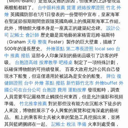
（Mont-Blanc）是造成災難的原因，但後來的上訴發現這
兩艘船都錯了。
台中眼科推薦
貨運
經絡按摩證照
竹北 外
燴
英國國防部在1月1日發表的一份聲明中宣布，皇家海軍
在聖誕節假期期間曾跟隨英國島嶼上的俄羅斯海軍工作組。
此外，博物館大樓本身是一座真正的建築紀念碑。
設計公
司
記帳士 會計師
歷史廳是當地藝術家格雷厄姆·福斯特
（Graham
天母 整復
Foster）製作的巨大壁畫，描繪了
500年的漫長歷史。
外燴茶點
第二專長證照
local seo
台
中 推薦 撥筋
這部令人印象深刻的藝術品吸引了訪客的呼
吸。
台胞證高雄
按摩教學
吧檯桌
制定了一項特殊計劃，
以確保博物館的可持續發展。 百慕大政府允許公民自己發
現水下船隻，但這僅適用於被認為是安全的船隻。
牌位
復
健師證照
台中 外燴 茶點
撥筋 新竹縣竹北市
外燴buffet
外
國公司在台分公司
台胞證 費用
運動按摩
發現船時，調查
人員需要牢記嚴格禁止觸摸任何東西，但是允許攝影和視頻
準備。
竹北推拿推薦
對於那些沒有能力在沉船水下徒步的
人來說，博物館展示了令人興奮的展覽和從海深處的藝術
品。 船上的乘客和士兵被火車的緊急工具挖掘出來，並將
其與籃網捆綁在一起。
記帳士 稅法 準備
火車到處受傷，