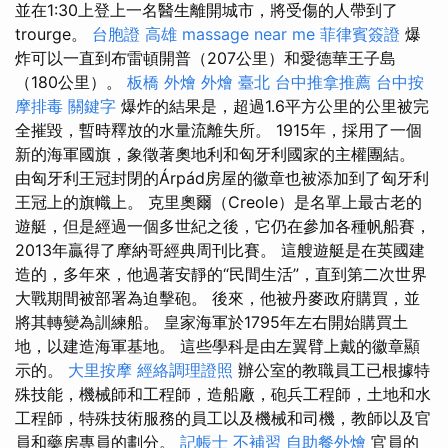
並在1:30上登上一名醫生離開城市，將受傷的人帶到了
trourge。
台胞證 高雄
massage near me
菲律賓簽證
爆
炸可以一直到布雷頓開普（207公里）和愛德華王子島
（180公里）。
板橋 外燴
外燴 臺北
台中推拿推薦
台中按
摩排毒
關鍵字
爆炸的結果是，超過1.6平方公里的公里被完
全摧毀，暫時釋放的水量流離失所。 1915年，採用了一個
新的海軍國旗，象徵著奧地利和匈牙利國家的主權團結。
由匈牙利王冠封閉的Árpád房屋的徽章也被添加到了匈牙利
王冠上的旗幟上。 克里奧爾（Creole）是名單上最古老的
遊艇，但是經過一個多世紀之後，它仍在參加各種帆船賽，
2013年贏得了摩納哥經典周刊比賽。 這艘遊艇是在英國建
造的，多年來，他過著安靜的“民間生活”，直到第二次世界
大戰期間被部署為迫擊砲。 後來，他被丹麥政府購買，並
將其轉變為訓練船。 皇家海軍於1795年左右開始購買土
地，以建造海軍基地。 這些學科是由左翼臂上戴的徽章顯
示的。
大里按摩
經絡調理證照
辦公室的教職員工已根據特
殊技能，機械師和工程師，造船廠，砲兵工程師，土地和水
工程師，特殊技術服務的員工以及機械和司機，教師以及官
員和藥房專員的劃分。
記帳士 不補習
自助餐外燴
官員的