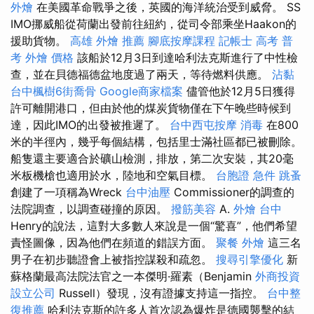
外燴
在美國革命戰爭之後，英國的海洋統治受到威脅。 SS
IMO挪威船從荷蘭出發前往紐約，從司令部乘坐Haakon的
援助貨物。
高雄 外燴 推薦
腳底按摩課程
記帳士 高考 普
考
外燴 價格
該船於12月3日到達哈利法克斯進行了中性檢
查，並在貝德福德盆地度過了兩天，等待燃料供應。
沾黏
台中楓樹6街喬骨
Google商家檔案
儘管他於12月5日獲得
許可離開港口，但由於他的煤炭貨物僅在下午晚些時候到
達，因此IMO的出發被推遲了。
台中西屯按摩
消毒
在800
米的半徑內，幾乎每個結構，包括里士滿社區都已被刪除。
船隻還主要適合於礦山檢測，排放，第二次安裝，其20毫
米板機槍也適用於水，陸地和空氣目標。
台胞證 急件
跳蚤
創建了一項稱為Wreck
台中油壓
Commissioner的調查的
法院調查，以調查碰撞的原因。
撥筋美容
A.
外燴 台中
Henry的說法，這對大多數人來說是一個“驚喜”，他們希望
責怪圖像，因為他們在頻道的錯誤方面。
聚餐 外燴
這三名
男子在初步聽證會上被指控謀殺和疏忽。
搜尋引擎優化
新
蘇格蘭最高法院法官之一本傑明·羅素（Benjamin
外商投資
設立公司
Russell）發現，沒有證據支持這一指控。
台中整
復推薦
哈利法克斯的許多人首次認為爆炸是德國襲擊的結