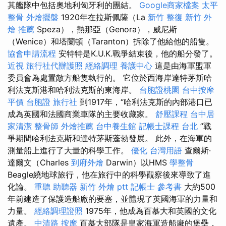
其艦隊中包括奧地利匈牙利的團結。
Google商家檔案
太平
整骨
外燴擺盤
1920年在拉斯佩薩（La
新竹 整復
新竹 外
燴 推薦
Speza），熱那亞（Genora），威尼斯
（Wenice）和塔蘭頓（Taranton）拆除了他給他的船隻。
協會申請流程
安特特是K.U.K.戰爭結束後，他的船分發了。
近視
旅行社代辦護照
經絡調理
養護中心
這是由海軍盟軍
委員會為處置敵方船隻執行的。 它位於西海岸達特茅斯哈
利法克斯港和哈利法克斯的東海岸。
台胞證桃園
台中按摩
平價
台胞證 旅行社
到1917年，“哈利法克斯的內部港口已
成為英國和法國商業車隊的主要收藏家。
舒壓課程
台中居
家清潔
整骨師
外燴推薦
台中養生館
記帳士課程 台北
”戰
爭期間哈利法克斯和達特茅斯蓬勃發展。 此外，在海軍的
測量船上進行了大量的科學工作。
優化 台灣用語
查爾斯·
達爾文（Charles
到府外燴
Darwin）以HMS
學整骨
Beagle繞地球旅行，他在旅行中的科學觀察後來導致了進
化論。
重聽 助聽器
新竹 外燴 ptt
記帳士 參考書
大約500
年前建造了保護造船廠的要塞，並體現了英國海軍的力量和
力量。
經絡調理證照
1975年，他成為百慕大和英國的文化
遺產。
中清路 按摩
百慕大部隊是皇家海軍造船廠的堡壘，