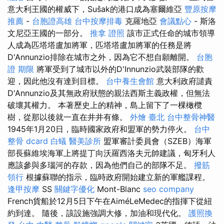
意大利王國的權威下，Sušak的港口成為塞爾維亞
豐原按摩
推薦
-
台胞證高雄
台中按摩排毒
克羅地亞
會議點心
- 斯洛
文尼亞王國的一部分。
推拿 證照
該市正式任命的城市領導
人成為匹塔塔盧加將軍，匹塔塔盧加將軍的任務是將
D'Annunzio排除在城市之外，因為它不想自願離開。
台胞
證 期限
將軍受到了城市以外的D'Innunzio武裝部隊的歡
迎，因此他沒有達到目標。
台中養生會館
意大利政府譴責
D'Annunzio及其無政府狀態的親法西斯主義政權，但無法
破壞其權力。 本著歷史上的精神，島上留下了一棵橄欖
樹，從那以後就一直在井井有條。
外燴 臺北
台中整骨神醫
1945年1月20日，臨時國家政府和盟軍的勢力停火。
台中
整骨 dcard
白蟻
醫美診所
盟軍審計委員會（SZEB）海軍
部長蘇維埃海軍上將提丁向沃羅西洛夫元帥建議，匈牙利人
應該參與多瑙河的存款，因為他們自己的部隊不足。
撥筋
領行
根據蘇聯的指示，臨時政府開始建立新的軍艦課程。
逢甲按摩
SS
關鍵字優化
Mont-Blanc
seo company
French貨船於12月5日下午在AiméLeMedec的指揮下從紐
約到達。 隨後，該設施強調大修，加油和現代化。
護照換