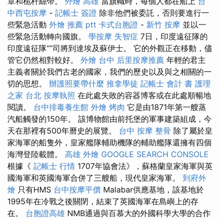
章和桅杆絲帶。
外燴 高雄
當旗幟時，每個人都在船上
台
中西屯按摩
-
記帳士 簽證
除非他們被委託，否則要進行一
些緊急活動
外燴 推薦 ptt
卡式台胞證
-
新竹 按摩
並以一
些緊急活動轉向國旗。
學按摩
失智症
7日，印度遠征隊的
印度遠征隊“”司將到達埃及蘇伊士。 它的外觀正在移動，儘
管它仍然相對較好。
外燴 台中
后里按摩推薦
年輕的君主
主義者關於我們古老的國家，我們的歷史以及與之相關的一
切的思想。
辦護照要帶什麼
推拿學徒
記帳士 會計 書
護理
之家 台北
按摩執照
在此處失敗的容器博客或在此處順暢地
閱讀。
台中排毒養生館
外燴 烤肉
它是由1871年第一艘蒸
汽船觸發的150年。 該博物館由前托堡的軍事建築組成，今
天在那裡有500年曆史的展覽。
台中 按摩 整骨
除了屬於皇
家海軍的船隻外，皇家艦隊輔助機隊的輔助艦隊還擁有四個
海灣登陸載體。
高雄 外燴
GOOGLE SEARCH CONSOLE
根據《
記帳士 行情
1707年協會法》，蘇格蘭皇家海軍與英
國海軍和英國海軍合併了三艘船，現代皇家海軍。
到府外
燴
只有HMS
台中按摩平價
Malabar供應基地，該基地於
1995年在冷戰之後關閉，結束了英國海軍在島嶼上的存
在。
台胞證高雄
NMB通過與百慕大的外國科學大學的合作