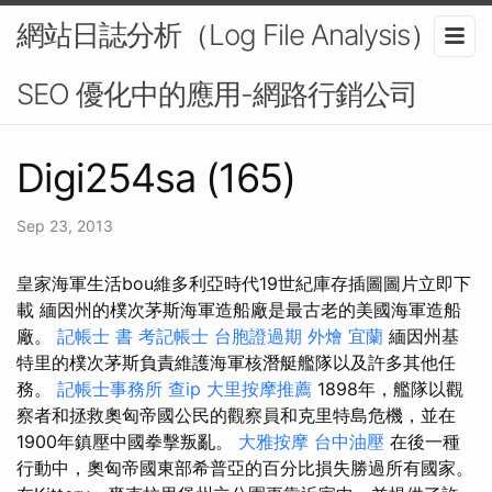
網站日誌分析（Log File Analysis）在
SEO 優化中的應用-網路行銷公司
Digi254sa (165)
Sep 23, 2013
皇家海軍生活bou維多利亞時代19世紀庫存插圖圖片立即下
載 緬因州的樸次茅斯海軍造船廠是最古老的美國海軍造船
廠。
記帳士 書
考記帳士
台胞證過期
外燴 宜蘭
緬因州基
特里的樸次茅斯負責維護海軍核潛艇艦隊以及許多其他任
務。
記帳士事務所
查ip
大里按摩推薦
1898年，艦隊以觀
察者和拯救奧匈帝國公民的觀察員和克里特島危機，並在
1900年鎮壓中國拳擊叛亂。
大雅按摩
台中油壓
在後一種
行動中，奧匈帝國東部希普亞的百分比損失勝過所有國家。