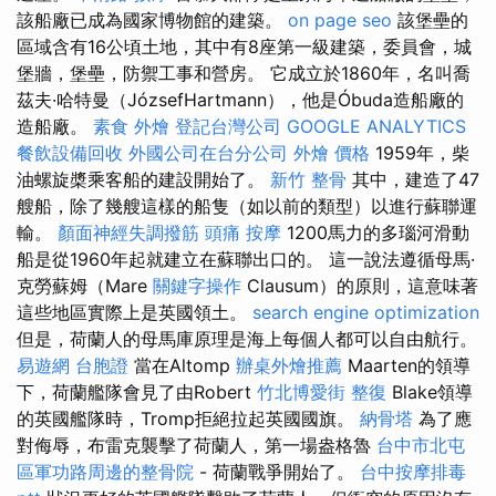
該船廠已成為國家博物館的建築。
on page seo
該堡壘的
區域含有16公頃土地，其中有8座第一級建築，委員會，城
堡牆，堡壘，防禦工事和營房。 它成立於1860年，名叫喬
茲夫·哈特曼（JózsefHartmann），他是Óbuda造船廠的
造船廠。
素食 外燴
登記台灣公司
GOOGLE ANALYTICS
餐飲設備回收
外國公司在台分公司
外燴 價格
1959年，柴
油螺旋槳乘客船的建設開始了。
新竹 整骨
其中，建造了47
艘船，除了幾艘這樣的船隻（如以前的類型）以進行蘇聯運
輸。
顏面神經失調撥筋
頭痛 按摩
1200馬力的多瑙河滑動
船是從1960年起就建立在蘇聯出口的。 這一說法遵循母馬·
克勞蘇姆（Mare
關鍵字操作
Clausum）的原則，這意味著
這些地區實際上是英國領土。
search engine optimization
但是，荷蘭人的母馬庫原理是海上每個人都可以自由航行。
易遊網 台胞證
當在Altomp
辦桌外燴推薦
Maarten的領導
下，荷蘭艦隊會見了由Robert
竹北博愛街 整復
Blake領導
的英國艦隊時，Tromp拒絕拉起英國國旗。
納骨塔
為了應
對侮辱，布雷克襲擊了荷蘭人，第一場盎格魯
台中市北屯
區軍功路周邊的整骨院
- 荷蘭戰爭開始了。
台中按摩排毒