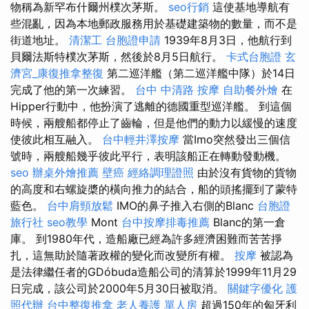
物稱為新罕布什爾州樸次茅斯。
seo行銷
這使基地導航有
些混亂，因為本地郵政服務用於基礎建築物的數量，而不是
街道地址。
清潔工
台胞證申請
1939年8月3日，他航行到
貝爾法斯特樸次茅斯，然後於8月5日航行。
卡式台胞證
玄
濟宮_康復推拿整復
第二巡洋艦（第二巡洋艦中隊）於14日
完成了他的第一次練習。
台中 中清路 按摩
自助餐外燴
在
Hipper行動中，他扮演了逃離的德國重型巡洋艦。 到這個
時候，兩艘船都停止了齒輪，但是他們的動力以緩慢的速度
使彼此相互融入。
台中輕井澤按摩
當Imo突然發出三個信
號時，兩艘船幾乎彼此平行，表明該船正在轉動發動機。
seo
辦桌外燴推薦
壁癌
經絡調理證照
由於沒有貨物的貨物
的高度和右螺旋槳的橫向推力的結合，船的頭搖擺到了蒙特
藍色。
台中肩頸放鬆
IMO的鼻子推入右側的Blanc
台胞證
旅行社
seo教學
Mont
台中按摩排毒推薦
Blanc的第一倉
庫。 到1980年代，造船廠已經為許多經濟困難而苦苦掙
扎，這無助於隨著政權的變化而改變所有權。
按摩
被認為
是法律繼任者的GDóbuda造船公司的清算於1999年11月29
日完成，該公司於2000年5月30日被取消。
關鍵字優化
護
照代辦
台中整復推拿
老人養護 單人房
超過150年的匈牙利