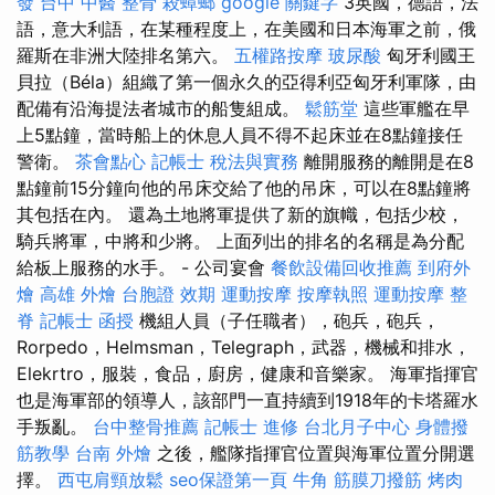
發
台中 中醫 整骨
殺蟑螂
google 關鍵字
3英國，德語，法
語，意大利語，在某種程度上，在美國和日本海軍之前，俄
羅斯在非洲大陸排名第六。
五權路按摩
玻尿酸
匈牙利國王
貝拉（Béla）組織了第一個永久的亞得利亞匈牙利軍隊，由
配備有沿海提法者城市的船隻組成。
鬆筋堂
這些軍艦在早
上5點鐘，當時船上的休息人員不得不起床並在8點鐘接任
警衛。
茶會點心
記帳士 稅法與實務
離開服務的離開是在8
點鐘前15分鐘向他的吊床交給了他的吊床，可以在8點鐘將
其包括在內。 還為土地將軍提供了新的旗幟，包括少校，
騎兵將軍，中將和少將。 上面列出的排名的名稱是為分配
給板上服務的水手。 - 公司宴會
餐飲設備回收推薦
到府外
燴
高雄 外燴
台胞證 效期
運動按摩
按摩執照
運動按摩
整
脊
記帳士 函授
機組人員（子任職者），砲兵，砲兵，
Rorpedo，Helmsman，Telegraph，武器，機械和排水，
Elekrtro，服裝，食品，廚房，健康和音樂家。 海軍指揮官
也是海軍部的領導人，該部門一直持續到1918年的卡塔羅水
手叛亂。
台中整骨推薦
記帳士 進修
台北月子中心
身體撥
筋教學
台南 外燴
之後，艦隊指揮官位置與海軍位置分開選
擇。
西屯肩頸放鬆
seo保證第一頁
牛角 筋膜刀撥筋
烤肉