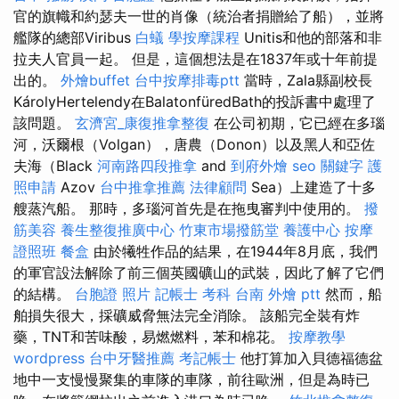
官的旗幟和約瑟夫一世的肖像（統治者捐贈給了船），並將
艦隊的總部Viribus
白蟻
學按摩課程
Unitis和他的部落和非
拉夫人官員一起。 但是，這個想法是在1837年或十年前提
出的。
外燴buffet
台中按摩排毒ptt
當時，Zala縣副校長
KárolyHertelendy在BalatonfüredBath的投訴書中處理了
該問題。
玄濟宮_康復推拿整復
在公司初期，它已經在多瑙
河，沃爾根（Volgan），唐農（Donon）以及黑人和亞佐
夫海（Black
河南路四段推拿
and
到府外燴
seo 關鍵字
護
照申請
Azov
台中推拿推薦
法律顧問
Sea）上建造了十多
艘蒸汽船。 那時，多瑙河首先是在拖曳審判中使用的。
撥
筋美容
養生整復推廣中心
竹東市場撥筋堂
養護中心
按摩
證照班
餐盒
由於犧牲作品的結果，在1944年8月底，我們
的軍官設法解除了前三個英國礦山的武裝，因此了解了它們
的結構。
台胞證 照片
記帳士 考科
台南 外燴 ptt
然而，船
舶損失很大，採礦威脅無法完全消除。 該船完全裝有炸
藥，TNT和苦味酸，易燃燃料，苯和棉花。
按摩教學
wordpress
台中牙醫推薦
考記帳士
他打算加入貝德福德盆
地中一支慢慢聚集的車隊的車隊，前往歐洲，但是為時已