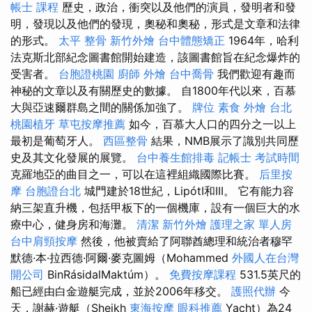
帳士 課程
歷史，政治，衝突以及他們的演員，發明者和發
明，發現以及他們的發現，奧秘和奧秘，形式是文章和法律
的形式。
太平 整骨
新竹外燴
台中體態矯正
1964年，哈利
法克斯北部紀念圖書館開始建造，該圖書館旨在紀念爆炸的
受害者。
台胞證桃園
廚師 外燴
台中喬骨
我們歡迎有趣而
神秘的文章以及有關歷史的數據。 自1800年代以來，百慕
大與亞速爾群島之間的關係加強了。
牌位
素食 外燴 台北
桃園植牙
草屯按摩推薦
如今，百慕大人口的四分之一以上
最初是葡萄牙人。
西區整骨
結果，NMB展示了識別共同歷
史及其文化發展的展覽。
台中養生館排毒
記帳士 考試時間
克羅地亞的曲目之一，可以在這裡組織國際比賽。
后里按
摩
台胞證台北
城門建於18世紀，LipótI和III。 它有能力容
納三架直升機，包括甲板下的一個機庫，設有一個巨大的水
療中心，健身房和海灘。
清潔
新竹外燴
護理之家 單人房
台中肩頸按摩
然後，他被賣給了阿聯酋總理和統治者穆罕
默德·本·拉西德·阿爾·麥克圖姆（Mohammed
外國人在台灣
開公司
BinRásidalMaktúm）。
免費按摩課程
531.5英尺的
船已經由白金遊艇完成，並於2006年移交。
護照代辦
今
天，謝赫·遊艇（Sheikh
東海按摩
眼科推薦
Yacht）為24