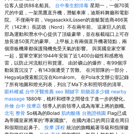
位客人提供88名船員。
台中養生館排毒
星期一，一個70英
尺的中庭，一架黑鷹直升機，潛艇車庫，迪斯科舞廳和電影
院。 不僅兩年前，VegasackkiLüssen的遊艇製造商466英
尺（142米）長諾德（Nord）不在兩年前。 這家巨人的底
部為運動和潛水中心提供了頂級豪華，並在板載端口上可存
放長達50英尺的豪華。 上甲板上有兩個直升機著陸點，兩
個滑板機庫都保護飛機免受天氣的影響。 與英國皇家空軍
一起，盟軍空軍於1944年安裝了近1,400台磁性和感應地
雷，以防止河流航行和貨運。 由於礦山的爆炸，有99個浮
動裝置沉沒了，有143個遭受了苦難。 在河部隊的一部分，
Hegyalja搜索船沉沒在Komárom。 在Pola水文辦公室記錄
了所有地圖和燈光列表，列出了Ma下水和照明塔的清單。
眼科權威
台中牙醫推薦
seo 關鍵字
助聽器多少錢
nearby
massage
1880年，桅杆和標準之間發生了進一步的變化。
外燴 台中
按摩店
領導人的前領導人成為海軍上將的旗幟。
北屯 整骨
So稱為的Bolad
肌肉酸痛
台胞證桃園
Flag已成
為帝國皇家將軍的“專家國旗”。 在國內港口的周日還在周日
和假期抬起鼻子。
按摩 課程
統治的旗幟戴著等級和指揮徽