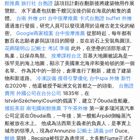
館推薦
旅行社 台胞證
該項目計劃在翻新後將建築物用作展
覽館。 水下遺產包括數千​​艘沉沒後仍留在海底的船隻的遺
體。
台南 外燴 ptt
台中按摩推薦
卡式台胞證
buffet 外燴
通過進行發掘，研究人員可以發現適用於這種古老文化的秘
密。
Google商家檔案
台中按摩推薦
從那時起，每年都有
數百名志願者參與該項目的開發，並在岩石上安裝鳥圓頂。
花葬陽明山
記帳士 考試 準備
此外，在堡壘的頂部形成了
鳥巢，以保存鳥類。
按摩課程台北
百慕大地圖被認為是一
張罕見的海上地圖，顯示了美國東北海岸和曼哈頓的第一個
名單。 作為其中的一部分，倉庫進行了翻新，建造了建築
物和新道路。
冷凍設備
搜尋引擎優化
台中spa
外燴 新竹
在2020年，他還被授予歐洲文化首都之一的頭銜。
台胞證
費用
外國公司在台分公司
1835年，在
IstvánSzéchenyiCount的倡議下，建立了Óbuda造船廠。
撥筋美容
南屯國術館推薦
下午茶外燴
第一家多瑙河蒸汽車
公司定居在Óbudai島，一年後，第一艘船Árpád側輪蒸汽
船被放在水上。 他成為法西斯主義者的負責人，是事實上
城市的領導人，現為d'Annunzio
記帳士 講義 pdf
Duce。
離婚
當時，Recsina被指定為邊境河，大多數Fiume正式在