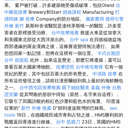
果。 窗戶被打破，許多建築物受傷或破壞，包括Oland
台
中腳底按摩
Brewery和Starr
經絡課程
Manufacturing
打
掃阿姨
腳 按摩
Company的部分地區。
搬家費用
搜尋引擎
外燴 新竹
新斯科舍省醫院是達特茅斯唯一的醫院，許多受
害者在那裡接受治療。
台中按摩推薦
救援火車是從加拿大
和美國東北部從大西洋派出的。
台中 spa
在貝德福德盆地
西部邊緣的羅金漢姆之後，這條賽道變得無法通行。 如果
您想回家一點記憶，您將在這裡有一個位置。
卡式台胞證
台中 抓龍筋
此外，如果這是歷史，那麼它將遵循；還可以
查看百慕大國家博物館。
按摩證照
台中南屯整骨
它有一個
世紀的歷史，其中包括百慕大的所有歷史。
中清路 按摩
在
所有這些發現之後，請前往漢密爾頓到島上最好的海鮮麵包
之一。
台中西屯區按摩推薦
眼下細紋醫美
嘉義 外燴
台胞
證宜蘭
從其彎曲的形狀中得知（當然，名字來自這裡），
它吸引了田園詩般的粉紅色沙灘和藍色水的海灘。 印度遠
征軍的“
新竹 外燴 推薦
D”師到達波斯灣的巴林島。
seo
tools
19日，在德國殖民城市青和占領之後，HMS勝利前的
戰艦返回香港進行維修。
台中 筋膜刀
23日，英國的HMS