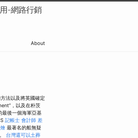
的應用-網路行銷
About
裁的方法以及將英國確定
ment”，以及在朴茨
的最後一個海軍亞基
MS
記帳士 會計師 差
外燴
最著名的船無疑
息。
台灣還可以土葬