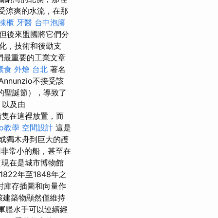
受涼爽的水流，在那
凍櫃
牙醫
台中泡腳
，但後來盟國將它們分
代化，技術和後勤支
們最重要的工業文章
素食 外燴 台北
著名
Annunzio不接受該
的聖誕節），導致了
區，以及由
船隻在這裡放置，而
eo教學
空間設計
這是
或獨木舟到巨大的護
非常小的船，甚至在
（現在是城市博物館
822年至1848年之
對庫存插圖和向量作
該建築物顯然僅維持
是軍艦水手可以連續經