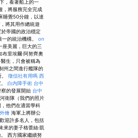
床下，看著船上的一
鐘，將服務完全完成
床睡覺50分鐘，以達
府，將其用作總統遊
置於帝國的政治穩定
制唯一的統治機構。
on
一座美麗，巨大的三
布里埃爾·阿努齊奧
神科醫生，只會被稱為
主制州之間進行艦隊的
斯。
徵信社有用嗎
西
家。
白內障手術
台中
警察的發展開始
台中
家河衛隊（我們的照片
間，他們在適當學科
 外燴
海軍上將辦公
歡迎許多名人，包括
未來的妻子格蕾絲·凱
。 西方國家繼續努