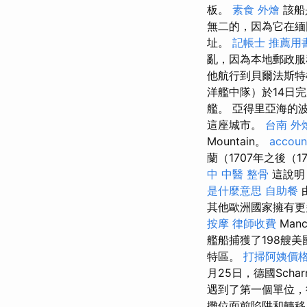
板。
素食 外燴
該船
無二的，因為它在緬因
址。
記帳士 推薦用
亂，因為本地郵政服
他航行到貝爾法斯特
洋艦中隊）於14日
艦。 亞得里亞海的波
這座城市。
台南 外
Mountain。
accoun
蘭（1707年之後
中 中醫 整骨
這說明
是什麼意思
自助餐
其他歐洲國家擁有
按摩
律師收費
Man
艦船捕獲了198艘
特區。
打掃阿姨價
月25日，德國Scha
遇到了第一個單位
攤位面前陷阱和轉移