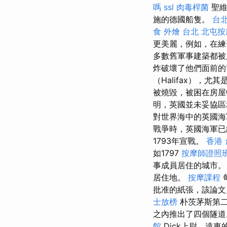
嗎
ssl
肉毒桿菌
聖維
施的德國船隻。
台
食 外燴 台北
北屯按
更美麗，例如，在練
多數舊軍事建築都被用
炸破壞了他們面前的
（Halifax），尤其
被燒毀，被困在房
明，英國並未妥協區
對世界海中的英國海軍
戰爭時，英國海軍
1793年宣戰。
香港
如1797
按摩師證照
事成員居住的城市
居住地。
按摩課程
批准的紙張，該論文
士放榜
朴茨茅斯第二
之內推出了四個隧
館
Dick上尉，遠