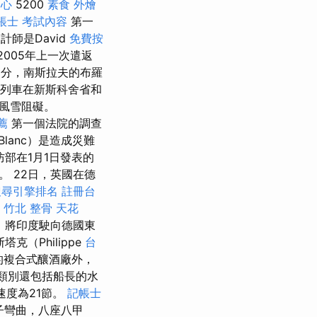
中心
5200
素食 外燴
帳士 考試內容
第一
師是David
免費按
2005年上一次遣返
部分，南斯拉夫的布羅
援列車在新斯科舍省和
風雪阻礙。
薦
第一個法院的調查
-Blanc）是造成災難
部在1月1日發表的
 22日，英國在德
搜尋引擎排名
註冊台
。
竹北 整骨
天花
，將印度駛向德國東
（Philippe
台
的複合式釀酒廠外，
類別還包括船長的水
度為21節。
記帳士
鼻子彎曲，八座八甲