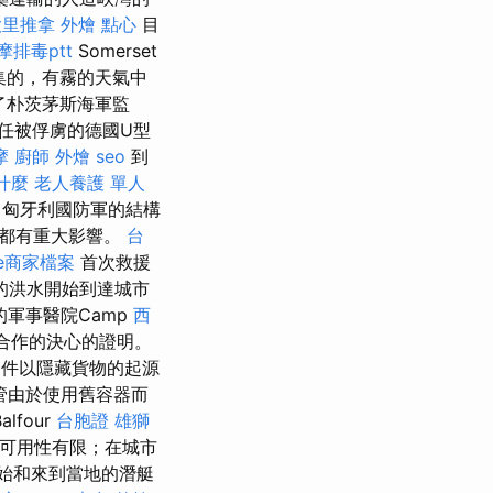
大里推拿
外燴 點心
目
摩排毒ptt
Somerset
在密集的，有霧的天氣中
了朴茨茅斯海軍監
任被俘虜的德國U型
摩
廚師 外燴
seo
到
是什麼
老人養護 單人
 匈牙利國防軍的結構
圍都有重大影響。
台
le商家檔案
首次救援
的洪水開始到達城市
的軍事醫院Camp
西
盟友合作的決心的證明。
文件以隱藏貨物的起源
管由於使用舊容器而
alfour
台胞證 雄獅
可用性有限；在城市
始和來到當地的潛艇