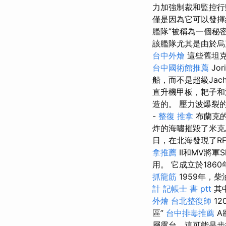
力加強制裁和監控行
僅是因為它可以發揮
艦隊”被稱為一個秘
該艦隊尤其是由於烏
台中外燴
這些舊坦克
台中國術館推薦
Jor
船，而不是超級Jac
直升機甲板，耙子
造的。 壓力波爆裂
-
整復 推拿
布蘭克的
炸的海嘯摧毀了米克
日，在北海發現了R
拿推薦
II和MV將軍S
用。 它成立於1860
抓龍筋
1959年，
計
記帳士 書 ptt
其
外燴
台北整復師
12
區”
台中排毒推薦
A
層露台，這可能是