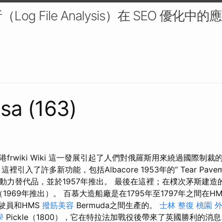
og File Analysis）在 SEO 優化中
sa (163)
frwiki Wiki 這一發展引起了人們對俄羅斯用來繞過國際制
引入了許多新功能，包括Albacore 1953年的“ Tear Pave
動力替代品，並於1957年推出。 最後在這裡；在樸次茅斯建造
ce（1969年推出）。 百慕大造船廠是在1795年至1797年之間在H
駕駛員和HMS
撥筋美容
Bermuda之間生產的。
士林 整復
桃園 
學
Pickle（1800），它在特拉法加戰役後帶來了英國勝利的消