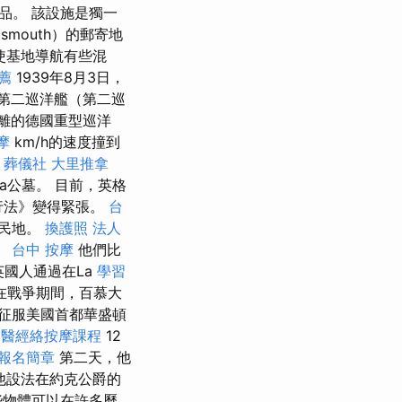
作品。 該設施是獨一
tsmouth）的郵寄地
使基地導航有些混
薦
1939年8月3日，
第二巡洋艦（第二巡
逃離的德國重型巡洋
摩
km/h的速度撞到
o
葬儀社
大里推拿
la公墓。 目前，英格
航行法》變得緊張。
台
殖民地。
換護照
法人
。
台中 按摩
他們比
國人通過在La
學習
 在戰爭期間，百慕大
征服美國首都華盛頓
中醫經絡按摩課程
12
 報名簡章
第二天，他
他設法在約克公爵的
些物體可以在許多歷