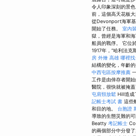
令人印象深刻的景
前，這個高天花板大
從Devonport
開始了任務。
室內
獄，曾經是海軍和
船員的戰俘。 它位
1917年，“哈利
房
外燴 高雄
哪裡找
結構的變化，年齡的
中西屯區按摩推薦
一
工作是由倖存者開始
醫院，很快就被掩
屯肩頸放鬆
Hill造
記帳士考試 書
這些
和目的地。
台胞證 
導致的生態災難的可
Beatty
考記帳士
Co
的兩個部分中分發了