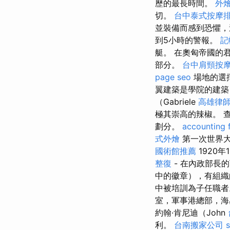
歷的最長時間。
外
切。
台中泰式按摩
並裝備而感到恐懼，
到5小時的警報。
記
艇。 在奧匈帝國的
部分。
台中肩頸按
page seo
場地的選
翼建築是學院的建
（Gabriele
高雄律
極其崇高的辣椒。 
劃分。
accounting 
式外燴
第一次世界大
國術館推薦
1920
整復
- 在內政部長
中的徽章），有組織
中被培訓為子任職
室，軍事港總部，
約翰·肯尼迪（John
利。
台南搬家公司
s