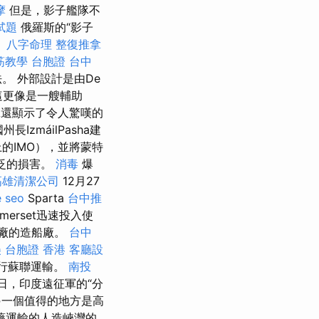
摩
但是，影子艦隊不
試題
俄羅斯的“影子
。
八字命理 整復推拿
筋教學
台胞證 台中
。 外部設計是由De
說這更像是一艘輔助
還顯示了令人驚嘆的
zmáilPasha建
的IMO），並將蒙特
泛的損害。
消毒
爆
高雄清潔公司
12月27
 seo
Sparta
台中推
merset迅速投入使
造船廠的造船廠。
台中
美
台胞證 香港
客廳設
進行蘇聯運輸。
南投
4日，印度遠征軍的“分
一個值得的地方是高
藥運輸的人造峽灣的