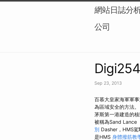
網站日誌分析（L
公司
Digi254
Sep 23, 2013
百慕大皇家海軍軍事港
為區域安全的方法。 這裡
茅斯第一港建造的核
被稱為Sand Lan
別
Dasher，HMS
是HMS
身體撥筋教