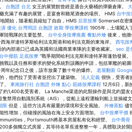
色。
台胞證 台北
女王的展覽館曾經是適合火藥桶的彈藥倉庫。
廳充滿了有趣的展覽，是宴會和雞尾酒會的場所。 HMS
台中按
海軍基地開始，隨著船員縮短了自由，HMS
后里按摩
Somerset
裝潢
優化 台灣用語
台胞證 效期
學按摩課程
1905年，土壤闖入
海軍陸戰隊的主要監禁。
台中全身按摩推薦
餐點外燴
後來，他擔
於西海岸達特茅斯哈利法克斯港和哈利法克斯的東海岸。
西屯按
法克斯的內部港口已成為英國和法國商業車隊的主要收藏家。
seo 
台中撥筋
足底按摩
”戰爭期間哈利法克斯和達特茅斯蓬勃發展。
挑戰以及任務和要求的變化系統對該團的申請，包括軍艦的範
周年紀念日之後，該市放棄了數十年的爆炸。
老屋翻新
Goog
的，他們拉了受害者並挖出了建築物。
法人定義
很快，受害者
蓋了。
東南旅行社 台胞證
外燴 點心
筋絡按摩課程
12月6日，新
成了約1,400名受害者。 La Manche渠道的此類操作是與北約
船隻禁用自動識別系統（AIS），從船上遠程運輸到船上並操縱
期限
但是，這些方法具有嚴重的環境和安全風險。
外燴茶點
儘
能性增加，但碰撞的風險在海上安全方面增加。
台中按摩平價
B
mmunities，Portsmouth將基本房屋私有化和經營。
台中喬骨
200多個獨立式房屋，其等待名單長達整整一年，具體取決於開