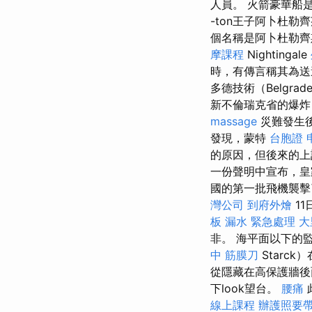
人員。 火箭豪華船
-ton王子阿卜杜勒齊
個名稱是阿卜杜勒齊
摩課程
Nightingale
時，有傳言稱其為
多德技術（Belgr
新不倫瑞克省的爆炸
massage
災難發生
發現，蒙特
台胞證 
的原因，但後來的
一份聲明中宣布，皇
國的第一批飛機襲擊
灣公司
到府外燴
1
板 漏水 緊急處理
大
非。 海平面以下的監
中 筋膜刀
Starck
從隱藏在高保護牆後
下look望台。
腰痛
線上課程
辦護照要