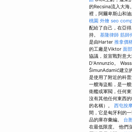
的Recsina流入大
裡，阿爾卑斯山和迪
桃園 外燴
seo com
配給了自己，在亞得
持。
基隆律師
筋師
是由Harter
推拿價
的工廠是Viktor
面
協議，並宣戰對意
D'Annunzio。
ŠimunAdamić建立
是使用了附近的科
一艘海盜船，是一
衛艦或軍閥，任何
沒有其他任何東西的
的名稱）。
西屯按
間，它是匈牙利的
品的庫存彙編。
台胞
在最低限度。 他們