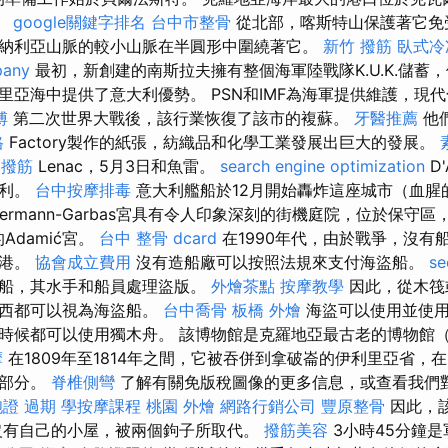
海。
google關鍵字排名
台中市整骨
從北部，喀斯特山保護著它免
納利亞山脈的較小山脈在半圓形中圍繞著它。
新竹 撥筋
臥式冷
pany
最初，新創建的南斯拉夫擁有整個海軍陸戰隊K.U.K.儲蓄
里亞海中提供了意大利優勢。 PSN和IMF為海軍提供維護，現
傅
第二次世界大戰後，該行業恢復了該市的複蘇。
牙醫推薦
他
格
Factory製作的紙張，紡織品和化學工業發展出巨大的發展。
部撥筋
Lenac，5月3日和魚雷。
search engine optimization
D'
大利。
台中按摩排毒
意大利艦船於12月開始轟炸這座城市（血腥
 Wassermann-Garbas宮具有令人印象深刻的街機庭院，位於保守
的Adamić宮。
台中 整骨 dcard
在1990年代，由於戰爭，沒有
普港。
協會成立費用
沒有造船廠可以按照法規來支付海盜船。
s
艘船，其水手和船員處理盜版。
外燴茶點
按摩教學
因此，從木筏
東西都可以視為海盜船。
台中喬骨
板橋 外燴
海盜可以使用並使用
時候都可以使用獨木舟。 該博物館是克羅地亞最古老的博物館
摩
在1809年至1814年之間，它被吞併到拿破崙的伊利里亞省，在1
一部分。
脊椎側彎
了解有關免版稅圖像的更多信息，或查看我們
證 過期
學按摩課程
桃園 外燴
網路行銷公司
豐原整骨
因此，
沒有自己的小屋，被兩個鉤子所取代。
撥筋美容
3小時45分鐘