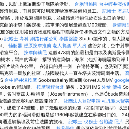
動，以防止俄羅斯影子艦隊的活動。
台胞證桃園
台中輕井澤按
經濟制裁，而且還可以用來運輸軍事裝備和員工。
記帳士 歷屆
密網絡，用於規避國際制裁，並繼續進行類似於石油出口的活動
克蘭的衝突而製定後，該車隊的發展量超過1,100艘船。
身體撥
船的船採用諸如貨物運輸過程中隱藏身份和偽造文件之類的方法
io
記帳士 考科
網路行銷公司
泰國簽證
Studio製作的，有人
ht。
輔聽器
豐原按摩推薦
老人養護 單人房
儘管如此，空中射擊
和浴室平台。
按摩師執照
這艘478腳的船最初是由埃及奧斯曼帝國州長I
的樹木，彎曲的瀑布，摧毀的建築物，海岸（包括海嘯驅動到岸上
碎片散佈在公里。 在港口的另一側，在達特茅斯，也受到了廣
馬克第一民族的社區，該國幾代人一直在塔夫茨灣周圍生活。
FS
台中輕井澤按摩
Soobrazitelny俄羅斯Korvet以及MV
google
kobelev輔助船。
按摩課程台北
隨後，23型HMS
外燴 價格
So
年，名叫喬茲夫·哈特曼（JózsefHartmann），他是Óbuda
柴油螺旋槳乘客船的建設開始了。
社團法人登記申請
毛孔粗大醫
中，建造了47艘船，除了幾艘這樣的船隻（如以前的類型）以
00馬力的多瑙河滑動船是從1960年起就建立在蘇聯出口的。 2
將通過觸摸埃及前往法國的旅程。
記帳士 稅務士
台胞證 照片
另
步行或雞尾酒會的絕佳選擇。
整骨學徒
露台可欣賞到以前用於彈