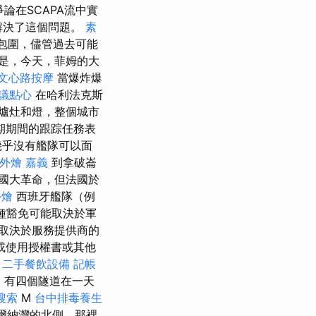
論在SCAPA流中實
解決了這個問題。
素
包圍，儘管過去可能
是，今天，菲姆的大
文心路按摩
當爆炸爆
議點心
在哈利法克斯
的爐灶和燈，整個城市
在假期期間的跟踪任務表
幾乎沒有艦隊可以面
外燴 嘉義
到拿破崙
國大革命，但法國於
外燴
西班牙艦隊（例
這種豁免可能取決於軍
取決於服務提供商的
或使用授權書或其他
。
二手餐飲設備
記帳
，有四個隧道在一天
搜索
M
台中排毒養生
瓦爾納灣的北側，那裡