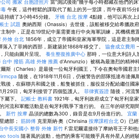
燴公司
搬家
台胞證照片
當“測試後衛”幾乎每小時都藏在他們的
排毒
午夜，這件輕鬆的課取代了船上的另一堂課，而午夜前15分
這持續了3小時45分鐘。
牙橋
台北 按摩
4點鐘，他可以再次上
帳士 試題
奧納西斯（Onassis）去世後，該船被移交給希臘政
君主制中，正是在19世紀中葉需要進行中央海軍訓練，其機構應
摩
外燴 台北
1856年，成立了帝國和皇家海軍學院，這是君主
擇落入了菲姆的西部，新建築於1868年移交了。
協會成立費用
築，只能由圖片呈現。
養生整復推廣中心
那時，一位意大利詩人加
師
台中 撥筋
高雄 外燴 推薦
d'Annunzio）被稱為最激烈的精
查爾斯（Charles）是最後一位匈牙利國王，下令在奧匈帝國君
firmcpa
隨後，在1918年11月6日，仍被警告的部隊抵達布達佩
戰後，在蘇聯共和國之後，船隻被抓住，服役並分配給繼任國
年11月29日，匈牙利接管了四個監護人。
菲律賓簽證
隨後，河流
的下屬下。
記帳士 教科書
1921年，匈牙利政府成立了匈牙利皇
的河流和軍艦活動是在匈牙利戰爭下進行的。 在三年的研究期
者。
新竹 按摩
晶須的總數為300，錄音是在9月份進行的。
宜蘭
海星總部；
筋師傅
克里斯納·奧（Chrisina
按摩課程台北
O）已經
台中長安國小 整骨
外燴 新竹
F.雷尼爾還接待了摩納哥王子和他
eo tools
隨著風的波動，他們的乘客可能幾乎具有外星人的經驗