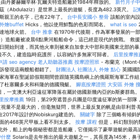
是由丹麥赫爾辛林·瓦爾夫特造船廠於1984年釋放的。
新竹月子
茲（Abdulaziz）是世界上最長的遊艇，長度為482.3英尺。
記
斯親王的名字，已有22年了。
台中長安國小 整骨
該船的室內設計
外燴buffet
Hicks，他以使用鮮豔的色彩而聞名。
what is seo
送達地球火箭。
台中 推拿
在1970年代後期，作為軍事發展的一
ade）造船廠被凌晨6點乘河船船命令，這已經是現代的挑戰。 救
日開始到達，而其他火車則被來自加拿大中部和美國東北部的暴
後不久，建造臨時庇護所，以容納許多無家可歸者。
后里按摩推
申請
seo agency
老人助聽器推薦
按摩證照班
- 布蘭克（Mont
上訴發現這兩艘船都錯了。
財團法人 社團法人
外燴 點心
英國國防
家海軍在聖誕節假期期間曾跟隨英國島嶼上的俄羅斯海軍工作組。
了杜塞爾多夫和科隆的德國飛艇。
腳底按摩證照
大安區 外燴
1日，一支澳大利亞遠征軍降落在屬於德國新幾內亞的b斯麥群島
里按摩推薦
19日，第29旁遮普步兵團是印度遠征軍的第一部隊
視量不是最大的，但毫無疑問，世界上最反复的帆是由菲利普·斯塔克
）在2017年設計的Nobiskurg建造的。
關鍵字
除了三個略有傾斜
面的468英尺甲板上看不到太多。
按摩 課程
但是，科幻類別的
此外，船上的每個秘密都是造船廠，它僅揭示了豪華遊艇的最高速
帶什麼
Solaris是去年推出的最大遊艇之一，其長度為145米，