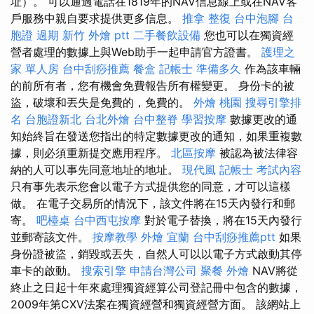
址）。 可以通過電話在1819年的NAV信息線上或在NAV客
戶服務中親自要求提供更多信息。
推拿 整復
台中泡腳
台
胞證 過期
新竹 外燴 ptt
二手餐飲設備
您也可以在獨資經
營者處理的數據上與Web助手一起申請官方證書。
護理之
家 單人房
台中刮痧推薦
餐盒
記帳士 準備多久
作為該車輛
的前所有者，您有機會免費報告所有權變更。 身份卡的被
盜，破壞和丟失是免費的，免費的。
外燴 桃園
搜尋引擎排
名
台胞證新北
台北外燴
台中整脊
學習按摩
數據更改的通
知始終旨在發送您指出的特定數據更改的通知，如果重複數
據，則必須重新提交應用程序。
北區按摩
被認為被法律容
納的人可以事先同意地址的地址。
現代風
記帳士 考試內容
只有事先表示您會以電子方式提供您的同意，才可以這樣
做。 在電子交易所的情況下，該文件將在15天內發行和郵
寄。
吧檯桌
台中西屯按摩
對於電子替換，將在15天內發行
並郵寄該文件。
按摩教學
外燴 宜蘭
台中刮痧推薦ptt
如果
身份證被盜，銷毀或丟失，自然人可以以電子方式啟動其停
車卡的啟動。
搜索引擎
申請台灣公司
聚餐 外燴
NAV將從
終止之日起十年來處理獨資經算公司登記冊中包含的數據，
2009年第CXV法案在獨資經營和獨資經營方面。 該網站上