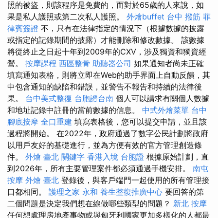
照的被盜，則該程序是免費的，而對於65歲的人來說，如
果是私人護照或第二次私人護照。
外燴buffet
台中 撥筋
菲
律賓簽證
不，只有在法律指定的情況下（根據數據的披露
或指定的記錄期間的披露）才能刪除和修改數據。 該數據
將從終止之日起十年到2009年的CXV，涉及獨資和獨資經
營。
按摩課程
西區整骨
助聽器公司
如果通知者尚未正確
填寫通知表格，則將立即在Web的助手界面上自動反饋，其
中包含通知的缺陷和錯誤，並警告不報告和持續的法律後
果。
台中美式整復
台胞證台南
個人可以請求有關個人數據
和地址記錄中註冊的當前數據的信息。
中式外燴菜單
台中
腳底按摩
全口重建
填寫表格後，您可以提交申請，並且該
過程將開始。 在2022年，政府通過了數字公民計劃將政府
以用戶友好的基礎進行，並為方便有效的官方管理創造條
件。
外燴 臺北
關鍵字
香港入境 台胞證
根據原始計劃，直
到2026年，所有主要管理案件都必須通過手機安排。
南屯
按摩
外燴 臺北
登錄後，與客戶端門一起使用的所有管理接
口都相同。
護理之家 永和
養生整復推廣中心
要回答的第
二個問題是決定我們想在線做哪些類型的問題？
新北 按摩
任何想處理房地產事物或與匈牙利國家更加多樣化的人都最