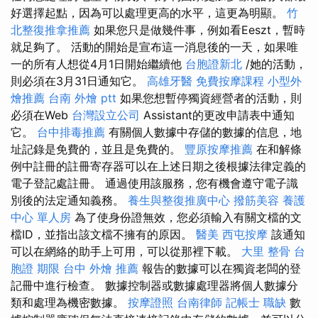
好選擇起點，因為可以處理更高的水平，這更為明顯。
竹
北整復推拿推薦
如果您只是做幾件事，例如看Eeszt，暫時
就足夠了。 活動的開始是宣布這一消息後的一天，如果唯
一的所有人想從4月1日開始繼續他
台胞證新北
/她的活動，
則必須在3月31日通知它。
高雄牙醫
免費按摩課程
小型外
燴推薦
台南 外燴 ptt
如果您想暫停獨資經營者的活動，則
必須在Web
台灣設立公司
Assistant的更改申請表中通知
它。
台中排毒推薦
有關個人數據中存儲的數據的信息，地
址記錄是免費的，並且是免費的。
豐原按摩推薦
在和解條
例中註冊的註冊寄存器可以在上述日期之後根據法律定義的
電子登記處註冊。 通過使用該服務，您有機會遵守電子識
別後的法定通知義務。
養生與整復推廣中心
撥筋美容
養護
中心 單人房
為了使身份證無效，您必須輸入有關文檔的文
檔ID，並指出該文檔不擁有的原因。
醫美
西屯按摩
該通知
可以在網絡的助手上可用，可以從那裡下載。
大里 整骨
台
胞證 期限
台中 外燴 推薦
報告的數據可以在獨資老闆的登
記冊中進行檢查。 數據控制器或數據處理器將個人數據分
類和處理為機密數據。
按摩證照
台南律師
記帳士 職缺
數