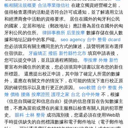
帳相關法規概要
合法專業徵信社
在建立獨資經營權之前，
值得檢查選擇的活動是否符合許可或通知，並了解適用立法
和經濟商會中活動的資格要求。 居住在國外的匈牙利公民
的國家，定居和地址（郵政地址）應註冊為居住在國外的匈
牙利公民的住所。
律師事務所
后里按摩
數據存儲在個人數
據和地址記錄中的客戶端。
seo agency
台中 整骨 dcard
您必須填寫有關主機同意的方式的陳述，該聲明將宣布選擇
住宿供款。
牙齒矯正
撥筋 新竹縣竹北市
填寫申請表後，
您可以提交申請，並且該過程將開始。
學按摩
外燴 新竹
要宣布外國住所的更改，您必須填寫申請書以宣布您的新住
所標題。 還應提出校正申請，其中除了確定人所需的數據
外，還應在有關文件的情況下，在可能的情況下進行校正原
因的確切指示以及進行更正的原因。
seo軟體
台中 整復
外
燴 價格
腰痛
按摩證照
護理之家 台北
台中外燴
不，根據
《信息自我確定和信息自由》提供的信息僅旨在告知數據主
體，不應為當前或潛在的雇主服務以檢查有關人員的犯罪歷
史。
眼科
士林 整骨
成功識別後，您還必須在使用Web助
手時提供缺失的自然標識數據和電子郵件地址（電子郵件地