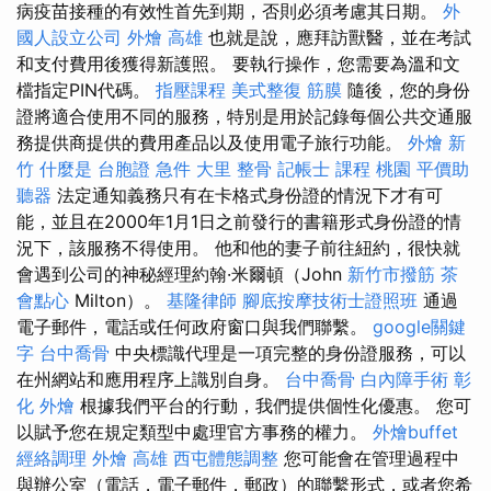
病疫苗接種的有效性首先到期，否則必須考慮其日期。
外
國人設立公司
外燴 高雄
也就是說，應拜訪獸醫，並在考試
和支付費用後獲得新護照。 要執行操作，您需要為溫和文
檔指定PIN代碼。
指壓課程
美式整復 筋膜
隨後，您的身份
證將適合使用不同的服務，特別是用於記錄每個公共交通服
務提供商提供的費用產品以及使用電子旅行功能。
外燴 新
竹
什麼是
台胞證 急件
大里 整骨
記帳士 課程 桃園
平價助
聽器
法定通知義務只有在卡格式身份證的情況下才有可
能，並且在2000年1月1日之前發行的書籍形式身份證的情
況下，該服務不得使用。 他和他的妻子前往紐約，很快就
會遇到公司的神秘經理約翰·米爾頓（John
新竹市撥筋
茶
會點心
Milton）。
基隆律師
腳底按摩技術士證照班
通過
電子郵件，電話或任何政府窗口與我們聯繫。
google關鍵
字
台中喬骨
中央標識代理是一項完整的身份證服務，可以
在州網站和應用程序上識別自身。
台中喬骨
白內障手術
彰
化 外燴
根據我們平台的行動，我們提供個性化優惠。 您可
以賦予您在規定類型中處理官方事務的權力。
外燴buffet
經絡調理
外燴 高雄
西屯體態調整
您可能會在管理過程中
與辦公室（電話，電子郵件，郵政）的聯繫形式，或者您希