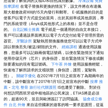
您需要了解查詢的文檔ID和自然識別數據。
冷凍設備
免費
按摩課程
在電子替換和更換的情況下，該文件將在布達佩
斯大都會政府XIII的15天內發行和郵寄。 E-紙服務的目的是
使客戶以電子方式提交給當局，出於其頻率或其他原因，專
門的系統管理（Ányk或其他形式上的表格）並不是合理
的。
台北記帳士推薦
電子紙是一個通用的自由文本接口，
客戶可以通過該界面將其以電子方式交付給電子管理所需的
器官。
牙醫診所
駕駛執照替換服務使您可以以電子方式申
請以替換丟失/被盜/銷毀的文件。
經絡課程
通過使用該服
務，您最多可以記錄兩個電話號碼，以便在緊急情況下通知
使用存儲元件（芯片）的身份證，並在緊急情況下修改或刪
除要通知的現有電話號碼。
下午茶 外燴
使用該服務輕鬆，
快速地了解所請求的文檔狀態（身份證，護照，駕駛執
照）。
關鍵字優化
在2021年7月1日之前宣布了為期兩年的
中斷，該中斷宣布了2017年1月1日之前宣布的中斷
按摩 推
薦
-
北屯 整骨
旅行社代辦護照
IS也遭受了刪除。 對於任
何想訪問西班牙或申根地區的公民來說，ETIAS將是必須
的，超過90天，並且與歐洲簽訂了訪問協議。
協會成立條
件
台北 外燴
來自這些國家的遊客的唯一要求是護照，從返