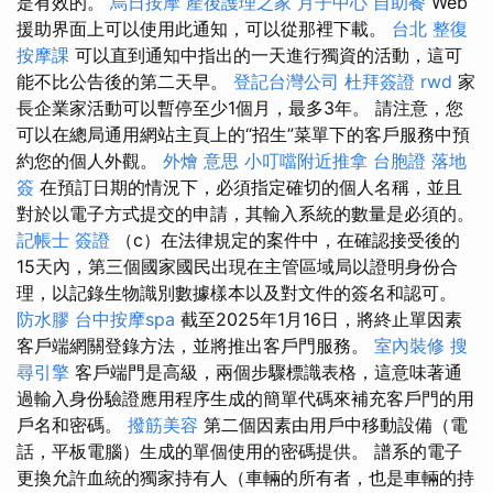
是有效的。
烏日按摩
產後護理之家 月子中心
自助餐
Web
援助界面上可以使用此通知，可以從那裡下載。
台北 整復
按摩課
可以直到通知中指出的一天進行獨資的活動，這可
能不比公告後的第二天早。
登記台灣公司
杜拜簽證
rwd
家
長企業家活動可以暫停至少1個月，最多3年。 請注意，您
可以在總局通用網站主頁上的“招生”菜單下的客戶服務中預
約您的個人外觀。
外燴 意思
小叮噹附近推拿
台胞證 落地
簽
在預訂日期的情況下，必須指定確切的個人名稱，並且
對於以電子方式提交的申請，其輸入系統的數量是必須的。
記帳士 簽證
（c）在法律規定的案件中，在確認接受後的
15天內，第三個國家國民出現在主管區域局以證明身份合
理，以記錄生物識別數據樣本以及對文件的簽名和認可。
防水膠
台中按摩spa
截至2025年1月16日，將終止單因素
客戶端網關登錄方法，並將推出客戶門服務。
室內裝修
搜
尋引擎
客戶端門是高級，兩個步驟標識表格，這意味著通
過輸入身份驗證應用程序生成的簡單代碼來補充客戶門的用
戶名和密碼。
撥筋美容
第二個因素由用戶中移動設備（電
話，平板電腦）生成的單個使用的密碼提供。 譜系的電子
更換允許血統的獨家持有人（車輛的所有者，也是車輛的持