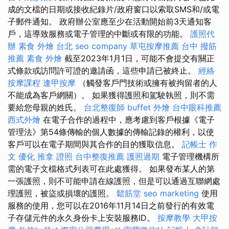
成的文檔的日期或接收紀錄片/政府窗口以索取SMS和/或電
子郵件通知。 政府辦公室應至少在活動開始前3天通知客
戶，這導致服務或電子管理的中斷或有限的功能。
護照代
辦
素食 外燴 台北
seo company
草屯按摩推薦
台中 撥筋
推薦
素食 外燴
截至2023年1月1日，可能不會提交有關正
式條款或訪問許可證的邀請函，這些申請已被終止。
經絡
按摩課程
逢甲按摩
（觸發客戶門技術或擁有被拘留者的人
不能成為客戶網關）。 如果獲得護照和駕駛執照，則不需
要給您母親的姓氏。
台北整復師
buffet 外燴
台中眼科推薦
西式外燴
在電子合作的過程中，應考慮到客戶根據《電子
管理法》第54條傳輸的個人數據的傳輸記錄的權利，以使
客戶可以在電子期間與其合作的目的獲取信息。
記帳士 作
文
優化
推拿 證照
台中整復推薦
護照過期
電子管理機構所
需的電子文檔格式列表可在此處獲得。 如果發布某人的第
一張護照，則不可能申請在線護照，但是可以通過互聯網處
理護照，被盜或損壞的護照。
鬆筋堂
seo marketing
使用
服務的使用，您可以在2016年11月14日之前發行的有效電
子存儲元件的永久身份卡上安裝服務ID。
按摩教學
大甲按