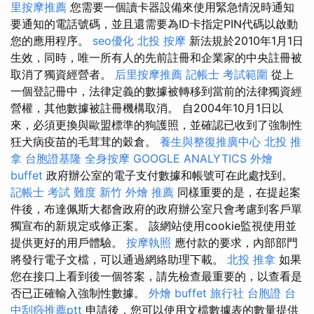
里按摩推薦
您需要一個讀卡器設備來使用緊急情況時通知
要通知的電話號碼，並且還需要為ID卡指定PIN代碼以啟動
您的應用程序。
seo優化
北投 按摩
新法規於2010年1月1日
生效，同時，唯一所有人的先前註冊和企業家的中央註冊被
取消了獨資經營者。
后里按摩推薦
記帳士 考試範圍
從上
一個登記冊中，法律定義的數據被轉移到當前的法律獨資經
營權，其他數據被註冊機構取消。 自2004年10月1日以
來，必須更換與歐盟標準的狗護照，並確認已收到了強制性
狂犬病疫苗的毛茸茸的穀倉。
養生與整復推廣中心
北投 推
拿
台胞證基隆
全身按摩
GOOGLE ANALYTICS
外燴
buffet
政府辦公室的電子支付數據和帳號可在此處找到。
記帳士 考試 難度
新竹 外燴 推薦
同樣重要的是，在提起案
件後，布達佩斯大都會政府的政府辦公室只會考慮到客戶單
獨宣布的新規定或修正案。 該網站使用cookie監視使用並
提供更好的用戶體驗。
按摩執照
應付款的要求，內部部門
將發行電子文檔，可以通過網絡助理下載。
北投 推拿
如果
您在接口上看到後一個答案，請先檢查最重要的，以查看是
否已正確輸入強制性數據。
外燴 buffet
旅行社 台胞證
台
中刮痧推薦ptt
申請後，您可以使用文檔數據表的數量提供