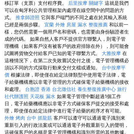
移訂單（支票）支付程序費。
后里按摩
關鍵字
這就是我們
可以在匈牙利公共管理框架內處理在線空間中的問題的方
式。
推拿師證照
它與客戶端門的不同之處在於其輸入系統
已經是兩個步驟。
宜蘭 外燴
房屋 漏水
整復推薦
和以前一
樣，您仍然需要一個用戶名和密碼，也需要由身份驗證者生
成的代碼。 如果自然人客戶不提供官方聯繫人，則電子管
理機構（如果客戶沒有被客戶的政府排除在外），則可能會
試圖將貨物交付給客戶已知的電子聯繫方式。
大雅按摩
在
這種情況下，在第二次失敗嘗試交付之後，電子管理機構必
須以不同的方式採取行動來交付文檔或通知。
台中按摩平
價
根據法律，即使僅在給定法律類型中使用電子法律，電
子給藥機構應以非電子管理的方式確保電子給藥機構的接收
和處理。
台胞證 香港
台北徵信社
養生整復推廣中心
旅行
社代辦護照
天花板 漏水
如果電子管理中斷超過1個工作
日，電子給藥機構應以非電子方式確保客戶提交的接受和處
理，即使僅在給定法律中進行電子給藥的程序才有可能。
外燴 烤肉
台中 抓龍筋
客戶可以遵守可以通過電子識別來
重新引入的行政法案或可以通過電子外觀重新引入的聲明，
這確保客戶的名稱是電子管理機構和識別所需的其他數據。