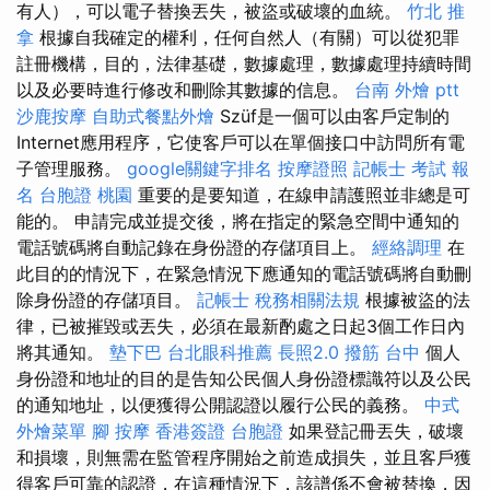
有人），可以電子替換丟失，被盜或破壞的血統。
竹北 推
拿
根據自我確定的權利，任何自然人（有關）可以從犯罪
註冊機構，目的，法律基礎，數據處理，數據處理持續時間
以及必要時進行修改和刪除其數據的信息。
台南 外燴 ptt
沙鹿按摩
自助式餐點外燴
Szüf是一個可以由客戶定制的
Internet應用程序，它使客戶可以在單個接口中訪問所有電
子管理服務。
google關鍵字排名
按摩證照
記帳士 考試 報
名
台胞證 桃園
重要的是要知道，在線申請護照並非總是可
能的。 申請完成並提交後，將在指定的緊急空間中通知的
電話號碼將自動記錄在身份證的存儲項目上。
經絡調理
在
此目的的情況下，在緊急情況下應通知的電話號碼將自動刪
除身份證的存儲項目。
記帳士 稅務相關法規
根據被盜的法
律，已被摧毀或丟失，必須在最新酌處之日起3個工作日內
將其通知。
墊下巴
台北眼科推薦
長照2.0
撥筋 台中
個人
身份證和地址的目的是告知公民個人身份證標識符以及公民
的通知地址，以便獲得公開認證以履行公民的義務。
中式
外燴菜單
腳 按摩
香港簽證 台胞證
如果登記冊丟失，破壞
和損壞，則無需在監管程序開始之前造成損失，並且客戶獲
得客戶可靠的認證，在這種情況下，該譜係不會被替換，因