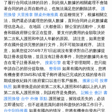
了履行合同或法律的目的，則此個人數據的相關處理不會隨
著合同的終止而自動停止，也無法滿足您的刪除請求。
護
照換發
大里推拿
辦桌外燴推薦
在這種情況下，根據相關立
法，我們還必須處理您的個人數據，直到合同終止此數據處
理信息為止。 在地區（大都會區）辦公室的活動中，大都
會和縣政府辦公室正在監督。 要支付的費用的金額取決於
第二次私人護照和申請人年齡的原因。 請注意，如果您要
求在國外提供完整的旅行文件，則不可能加速程序。 請注
意，如果您從2014年7月1日起就沒有要求對自己的數據提
取註冊表提取物，並且沒有註冊表事件，則您的數據尚未包
含在電子註冊系統中。
搜索引擎
在電子管理期間，您只能
申請自己的部分提取物。
整骨師
如果有國內的情況，您將
有機會要求SMS和/或電子郵件通知已完成的文檔的發布日
期或接收紀錄片/政府窗口以進行客戶服務。
搬家公司
按摩
執照
如果替換是由於前第二次私人護照和65歲以上的人的
第二次私人護照所致，則該程序是免費的。
記帳士 會計 書
護照換發
台中 外燴 茶點
護照被盜，摧毀或丟失的，必須
立即通知它，但不超過意識到虐待和盡快的3個工作日子。
台中刮痧推薦
如果有國內的情況，您將有機會向發布已完