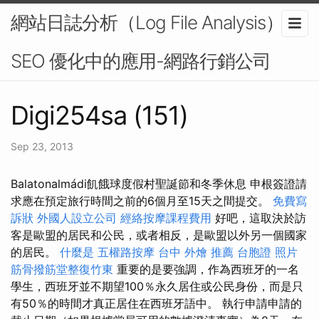
網站日誌分析（Log File Analysis）在
SEO 優化中的應用-網路行銷公司
Digi254sa (151)
Sep 23, 2013
Balatonalmádi飢餓球度假村聖誕節和冬季休息 申根簽證請
求應在預定旅行時間之前的6個月至15天之間提交。
免費寫
訴狀
外國人設立公司
經絡按摩課程費用
好吧，這取決於訪
客是歐盟的居民和公民，或者相反，是歐盟以外另一個國家
的居民。
什麼是
五權路按摩
台中 外燴 推薦
台胞證 照片
筋骨撥筋堂整復竹東
重要的是要強調，作為西班牙的一名
學生，西班牙並不期望100％永久居住或公民身份，而是只
有50％的時間才真正居住在西班牙語中。 執行申請申請的