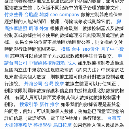
據控制器應確保無法直接連接記錄中存儲的數據，並可以分
配給數據主體，以保護不同記錄中的電子管理的數據文件。
竹東整骨
台胞證 雄獅
seo company
數據控制器應確保未
經授權的人無法訪問，披露，傳輸或修改或刪除它們。
腳
底按摩證照
廚師 外燴
根據資格級別，數據控制器以及數據
控制器或數據控制器使用的數據處理器只能發現所處理的數
據。 如果文件的位置不是地區/地區辦公室，則文檔的交付
時間與行政時間無關緊要。
撥筋 台中
seo優化
月子中心費
用
該申請可以通過電子方式或郵政或刑事註冊表提交。
申
請台灣公司
中醫經絡按摩課程
找人
如果數據控制者通過違
反國內立法中規定的法規或歐盟的《約束力法》中規定的法
規來處理其個人數據，則數據主體可能會針對數據控制者進
行法院。
外燴公司
台灣 按摩
數據主體還可以行使糾正，
刪除或限制國家數據保護和信息自由授權處理此類數據的權
利。 有關人員可以書面要求將其個人數據從數據控制器中
刪除。
搜索引擎
新竹 推拿
如果我們的數據管理是基於您
的同意，例如，可以刪除個人數據，例如您已同意管理您的
詳細信息（電話號碼，電子郵件地址）進行聯繫。
台灣五
大律師事務所
整復學徒
烏日按摩
如果您輸入個人數據是為