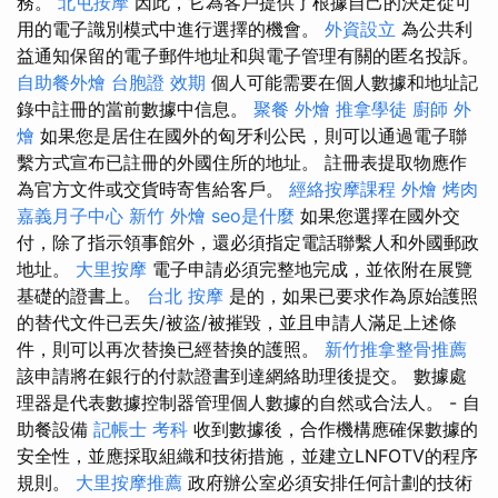
務。
北屯按摩
因此，它為客戶提供了根據自己的決定從可
用的電子識別模式中進行選擇的機會。
外資設立
為公共利
益通知保留的電子郵件地址和與電子管理有關的匿名投訴。
自助餐外燴
台胞證 效期
個人可能需要在個人數據和地址記
錄中註冊的當前數據中信息。
聚餐 外燴
推拿學徒
廚師 外
燴
如果您是居住在國外的匈牙利公民，則可以通過電子聯
繫方式宣布已註冊的外國住所的地址。 註冊表提取物應作
為官方文件或交貨時寄售給客戶。
經絡按摩課程
外燴 烤肉
嘉義月子中心
新竹 外燴
seo是什麼
如果您選擇在國外交
付，除了指示領事館外，還必須指定電話聯繫人和外國郵政
地址。
大里按摩
電子申請必須完整地完成，並依附在展覽
基礎的證書上。
台北 按摩
是的，如果已要求作為原始護照
的替代文件已丟失/被盜/被摧毀，並且申請人滿足上述條
件，則可以再次替換已經替換的護照。
新竹推拿整骨推薦
該申請將在銀行的付款證書到達網絡助理後提交。 數據處
理器是代表數據控制器管理個人數據的自然或合法人。 - 自
助餐設備
記帳士 考科
收到數據後，合作機構應確保數據的
安全性，並應採取組織和技術措施，並建立LNFOTV的程序
規則。
大里按摩推薦
政府辦公室必須安排任何計劃的技術