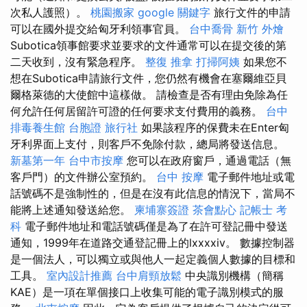
次私人護照）。
桃園搬家
google 關鍵字
旅行文件的申請
可以在國外提交給匈牙利領事官員。
台中喬骨
新竹 外燴
Subotica領事館要求並要求的文件通常可以在提交後的第
二天收到，沒有緊急程序。
整復 推拿
打掃阿姨
如果您不
想在Subotica申請旅行文件，您仍然有機會在塞爾維亞貝
爾格萊德的大使館中這樣做。 請檢查是否有理由免除為任
何允許任何居留許可證的任何要求支付費用的義務。
台中
排毒養生館
台胞證 旅行社
如果該程序的保費未在Enter匈
牙利界面上支付，則客戶不免除付款，總局將發送信息。
新墓第一年
台中市按摩
您可以在政府窗戶，通過電話（無
客戶門）的文件辦公室預約。
台中 按摩
電子郵件地址或電
話號碼不是強制性的，但是在沒有此信息的情況下，當局不
能將上述通知發送給您。
柬埔寨簽證
茶會點心
記帳士 考
科
電子郵件地址和電話號碼僅是為了在許可登記冊中發送
通知，1999年在道路交通登記冊上的lxxxxiv。 數據控制器
是一個法人，可以獨立或與他人一起定義個人數據的目標和
工具。
室內設計推薦
台中肩頸放鬆
中央識別機構（簡稱
KAE）是一項在單個接口上收集可能的電子識別模式的服