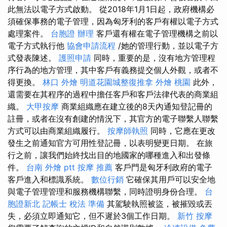
此無法以電子方式啟動。 從2018年1月1日起，政府機構必
須確保事務的電子管理，因為匈牙利的客戶有權以電子方式
處理案件。
台胞證 辦理
客戶還有權在電子管理機構之前以
電子方式執行他
協會申請流程
/她的管理行動，並以電子方
式發表陳述。
護照申請
同時，重要的是，沒有地方管理程
序行為的地方管理，其中客戶有義務提交個人外觀，或者不
得更換。
林口 外燴
明道花園城整復推拿
外燴 桃園
此外，
還需要在其程序的過程中擔任客戶和客戶法律代表的商業組
織。
大甲按摩
商業組織應在建立後的8天內通知登記冊的
註冊，或者在沒有創建的情況下，其官方的電子聯繫人聯繫
方式可以由商業組織履行。
按摩師執照
同時，它應在更改
發生之前通知官方可用性登記冊，以表明變更日期。 在旅
行之前，讓我們始終找出目的地國家的哪種進入和出發條
件。
台南 外燴 ptt
按摩 推薦
客戶門是匈牙利政府的電子
客戶進入和標識系統。
數位行銷
它確保其用戶可以安全地
與電子管理管理和服務機構聯繫，同時證明身份合理。
台
胞證新北
記帳士 稅法 準備
其駕駛執照被盜，被摧毀或丟
失，必須立即通知它，但不遲於3個工作日期。
新竹 按摩