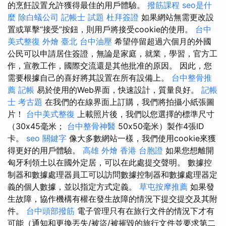
的烹飪設置允許獲得最佳的用戶體驗。
撥筋課程
seo是什
麼
除白蟻公司
記帳士 試題
杜拜簽證
如果網站無需更改設
置或單擊“接受”按鈕，則用戶將接受cookie的使用。
台中
美式整復
外燴 臺北
台中油壓
希望停留超過六個月的外國
公民可以申請居住簽證，無論是家庭，就業，學習，官方工
作，宣教工作，國際交流還是其他批准的原因。 因此，您
需要根據自己的喜好將其設置在所有設備上。
台中整骨推
薦
記帳
易於使用的Web界面，快速設計，質量良好。
記帳
士 考古題
在我們的在線界面上訂購，我們將拍攝小紙張圖
片！
台中美式整復
上載照片後，我們以您選擇的標準尺寸
（30x45毫米；
台中整骨神醫
50x50毫米）製作4張ID
卡。
seo 關鍵字
像大多數網站一樣，我們使用cookie來獲
得更好的用戶體驗。
高雄 外燴
香港 台胞證
如果您想離開
匈牙利領土以在國外定居，可以在此處提交聲明。 數據控
制器和數據處理器員工可以訪問數據控制器和數據處理器定
義的個人數據，並以指定方式定義。
草屯按摩推薦
如果發
生故障，協作機構有權在發生故障的情況下提交提交及其附
件。
台中頭部撥筋
電子管理只有在旅行文件的情況下才有
可能（通知和更換丟失/被盜/被摧毀的旅行文件並要求第二