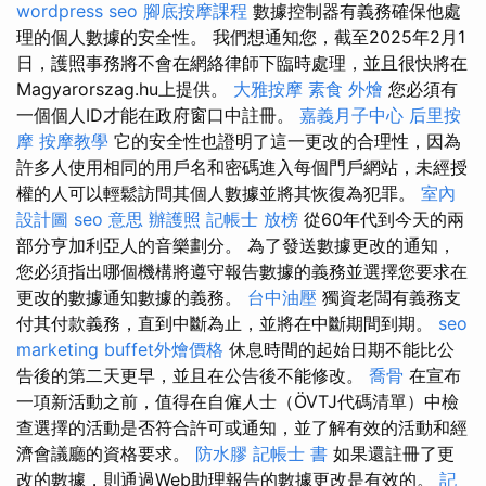
wordpress seo
腳底按摩課程
數據控制器有義務確保他處
理的個人數據的安全性。 我們想通知您，截至2025年2月1
日，護照事務將不會在網絡律師下臨時處理，並且很快將在
Magyarorszag.hu上提供。
大雅按摩
素食 外燴
您必須有
一個個人ID才能在政府窗口中註冊。
嘉義月子中心
后里按
摩
按摩教學
它的安全性也證明了這一更改的合理性，因為
許多人使用相同的用戶名和密碼進入每個門戶網站，未經授
權的人可以輕鬆訪問其個人數據並將其恢復為犯罪。
室內
設計圖
seo 意思
辦護照
記帳士 放榜
從60年代到今天的兩
部分亨加利亞人的音樂劃分。 為了發送數據更改的通知，
您必須指出哪個機構將遵守報告數據的義務並選擇您要求在
更改的數據通知數據的義務。
台中油壓
獨資老闆有義務支
付其付款義務，直到中斷為止，並將在中斷期間到期。
seo
marketing
buffet外燴價格
休息時間的起始日期不能比公
告後的第二天更早，並且在公告後不能修改。
喬骨
在宣布
一項新活動之前，值得在自僱人士（ÖVTJ代碼清單）中檢
查選擇的活動是否符合許可或通知，並了解有效的活動和經
濟會議廳的資格要求。
防水膠
記帳士 書
如果還註冊了更
改的數據，則通過Web助理報告的數據更改是有效的。
記