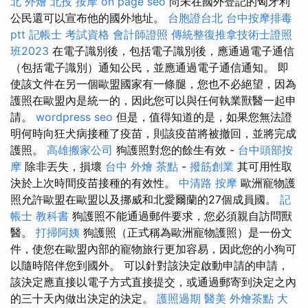
北 外燴
北投 按摩
on page seo
尚未在國外登記的匈牙利
公民還可以宣布他的國外地址。
台胞證台北
台中按摩排毒
ptt
記帳士 考試資格
會計師證照
傳統整復推拿技術士證照
班2023
在電子識別後，包括電子識別後，應通過電子通信
（包括電子識別）通知公民，並應通過電子通信通知。 即
使該文件在另一個歐盟國家有一條腿，您也不必絕望，因為
護照在歐盟內是統一的，因此您可以與任何執業獸醫一起申
請。
wordpress seo
但是，值得知道的是，如果您無法證
明何時向狂犬病接種了疫苗，則該疫苗將被撤回，並將完成
護照。
高雄搬家公司
狗護照對您的餘生有效 -
台中頭部按
摩
除非丟失，損壞
台中 外燴 茶點
-
撥筋創業
其可用性取
決於上次時間疫苗接種的有效性。
中清路 按摩
歐洲寵物護
照允許歐盟在歐盟以及挪威和北愛爾蘭的27個成員國。
記
帳士 教科書
狗護照不能通過郵件要求，您必須親自訪問獸
醫。
打掃阿姨
狗護照（正式稱為歐洲寵物護照）是一份文
件，使您在歐盟內部的寵物旅行更加容易，因此您的小狗可
以隨時陪伴您到國外。 可以針對該決定啟動申請的申請，
該決定應直接以電子方式直接提交，或通過郵寄到決定之內
的三十天內做出決定的決定。
護照過期
醫美
外燴茶點
大