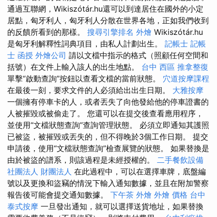
通過互聯網，Wikiszótár.hu還可以到達居住在國外的小定
居點，匈牙利人，匈牙利人分散在世界各地，正如我們收到
的反饋所看到的那樣。
搜尋引擎排名
外燴
Wikiszótár.hu
是匈牙利解釋性詞典項目，由私人計劃出生。
記帳士
記帳
士 函授
外燴公司
請以文檔中指示的格式（照顧任何空間和
括號）在文件上輸入該人的出生地點。
台中 西區 推拿整復
單擊“啟動查詢”按鈕以查看文檔的當前狀態。
穴道按摩課程
在最後一刻，要求文件的人必須給出出生日期。
大雅按摩
一個擁有停車卡的人，或者丟失了向他發給他的停車證書的
人被摧毀或被偷走了。 您還可以在提交後查看應用程序，
並使用“文檔狀態查詢”查詢管理狀態。 必須立即通知其護照
已被盜，被摧毀或丟失的，但不得晚於3個工作日期。 提交
申請後，使用“文檔狀態查詢”檢查展覽的狀態。 如果替換是
由於被盜的譜系，則該過程是未經授權的。
二手餐飲設備
社團法人 財團法人
在此過程中，可以在選擇車牌，底盤編
號以及更換和盜竊的情況下輸入通知數據，並且在附加警察
報告後可能會提交通知數據。
下午茶 外燴
外燴 價格
台中
泰式按摩
一旦發出通知，就可以選擇送貨地址，如果替換