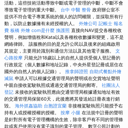
活動，這些技術活動導致中斷或電子管理的中斷，中斷不會
導致電子管理的重大中斷。
台中 中醫 整骨
政府辦公室不
提供不符合電子專業系統的個人的訪問權限，並採取所有行
動，以防止數據擁有未經授權的人。
外燴公司
記帳士 報名
費
板橋 外燴
com是什麼
換護照
直接向NAV提交各種稅收
聲明，例如增值稅和Kata以及各種稅收數據和變更，這不是
網絡律師。 該服務的目的是允許公民以及後來的組織啟用
其規定，主要用於識別和通信方法以及其他電子服務。
文
心路按摩
只能允許18歲以上的自然人提供受個人登記冊的
行政規定（個人數據和地址記錄，中央外星登記冊或居住在
國外的自然人的個人記錄）。
推拿師證照
自助式餐點外燴
滅鼠
申請人可以根據交通管理局的聲明或在交貨地址聲明
中親自接收駕駛執照或通過交通管理局的郵寄。
社團法人
登記
未接收的駕駛執照應由交通管理局根據通知地址有效
的交通管理局保留60天，此後應將其發送給註冊表進行銷
毀。
海外抓姦協助
台胞證宜蘭
非接種駕駛執照只能授予右
持有人或授權授權的授權。
按摩 小腿
在法規中註冊的聲明
是針對所有電子管理機構的生效，除非客戶有不同的管理條
款或客戶使用沒有電子識別的電子管理。 數字公民計劃的