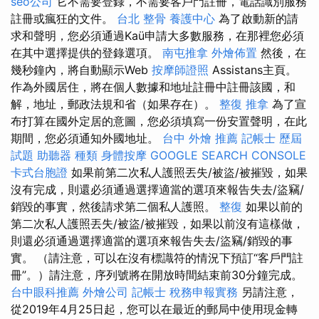
seo公司
它不需要登錄，不需要客戶門註冊，電話識別服務
註冊或瘋狂的文件。
台北 整骨
養護中心
為了啟動新的請
求和聲明，您必須通過Kaü申請大多數服務，在那裡您必須
在其中選擇提供的登錄選項。
南屯推拿
外燴佈置
然後，在
幾秒鐘內，將自動顯示Web
按摩師證照
Assistans主頁。
作為外國居住，將在個人數據和地址註冊中註冊該國，和
解，地址，郵政法規和省（如果存在）。
整復 推拿
為了宣
布打算在國外定居的意圖，您必須填寫一份安置聲明，在此
期間，您必須通知外國地址。
台中 外燴 推薦
記帳士 歷屆
試題
助聽器 種類
身體按摩
GOOGLE SEARCH CONSOLE
卡式台胞證
如果前第二次私人護照丟失/被盜/被摧毀，如果
沒有完成，則還必須通過選擇適當的選項來報告失去/盜竊/
銷毀的事實，然後請求第二個私人護照。
整復
如果以前的
第二次私人護照丟失/被盜/被摧毀，如果以前沒有這樣做，
則還必須通過選擇適當的選項來報告失去/盜竊/銷毀的事
實。 （請注意，可以在沒有標識符的情況下預訂“客戶門註
冊”。）請注意，序列號將在開放時間結束前30分鐘完成。
台中眼科推薦
外燴公司
記帳士 稅務申報實務
另請注意，
從2019年4月25日起，您可以在最近的郵局中使用現金轉