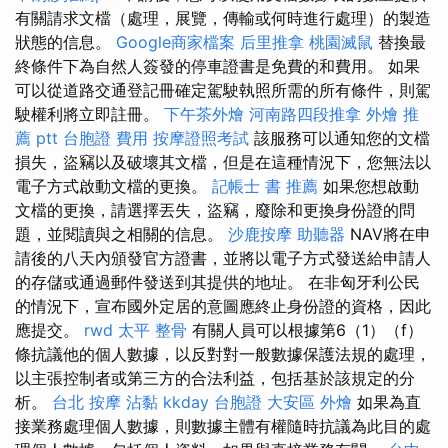
有關請求文檔（處理，展覽，傳輸或何時進行處理）的製造
狀態的信息。
Google商家檔案
后里推拿
桃園滅鼠
替換最
終條件下為自然人簽發的停車證書是免費的和費用。 如果
可以從道路交通登記冊確定駕駛執照所需的所有條件，則駕
駛權利將立即註冊。
下午茶外燴
河南路四段推拿
外燴 推
薦 ptt
台胞證 費用
按摩證照考試
該服務可以通知您的文檔
損失，盜竊以及破壞其文檔，但是在這種情況下，您無法以
電子方式啟動文檔的更換。
記帳士 書 推薦
如果您想啟動
文檔的更換，請選擇丟失，盜竊，廢除和更換身份證的問
題，並閱讀與之相關的信息。
沙鹿按摩
助聽器
NAV將在申
請後的八天內頒發官方證書，並將以電子方式發送給申請人
的存儲或通過郵件發送到其提供的地址。 在非匈牙利公民
的情況下，宣布國外定居的意圖應終止身份證的資格，因此
應提交。
rwd
太平 整骨
有關人員可以根據第6（1）（f）
條抗議他的個人數據，以反對對一般數據保護法規的處理，
以主張控制者或第三方的合法利益，包括基於該規定的分
析。
台北 按摩
沾黏
kkday 台胞證
大安區 外燴
如果為直
接業務處理個人數據，則數據主體有權隨時抗議為此目的處