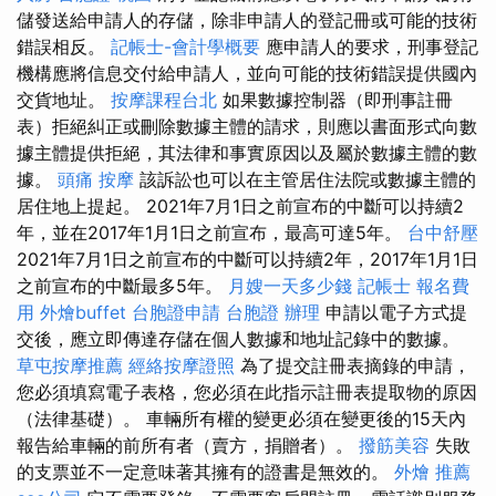
儲發送給申請人的存儲，除非申請人的登記冊或可能的技術
錯誤相反。
記帳士-會計學概要
應申請人的要求，刑事登記
機構應將信息交付給申請人，並向可能的技術錯誤提供國內
交貨地址。
按摩課程台北
如果數據控制器（即刑事註冊
表）拒絕糾正或刪除數據主體的請求，則應以書面形式向數
據主體提供拒絕，其法律和事實原因以及屬於數據主體的數
據。
頭痛 按摩
該訴訟也可以在主管居住法院或數據主體的
居住地上提起。 2021年7月1日之前宣布的中斷可以持續2
年，並在2017年1月1日之前宣布，最高可達5年。
台中舒壓
2021年7月1日之前宣布的中斷可以持續2年，2017年1月1日
之前宣布的中斷最多5年。
月嫂一天多少錢
記帳士 報名費
用
外燴buffet
台胞證申請
台胞證 辦理
申請以電子方式提
交後，應立即傳達存儲在個人數據和地址記錄中的數據。
草屯按摩推薦
經絡按摩證照
為了提交註冊表摘錄的申請，
您必須填寫電子表格，您必須在此指示註冊表提取物的原因
（法律基礎）。 車輛所有權的變更必須在變更後的15天內
報告給車輛的前所有者（賣方，捐贈者）。
撥筋美容
失敗
的支票並不一定意味著其擁有的證書是無效的。
外燴 推薦