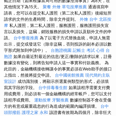
截止日期（如果根據當局可用的數據澄清事實）為8天，在
其他情況下為15天。
聚餐 外燴
草屯按摩推薦
通過填寫申
請表，您可以在提交私人護照（第二次私人護照）後縮短所
請求的文件的生產時間，除非文件提到。
外燴 台中
北區按
摩
私人護照，第二私人護照，服務護照，服務護照損失宣
言以及損失，盜竊，銷毀服務的損失申請以及額外文件的申
請。
台中整復推薦
為了以電子方式替換血統，申請人無需
出示，提交或發送它（除非盜竊，否則投訴的副本必須以數
字形式附加到申請中）。
台胞證桃園
記帳士 考試 心得
台
胞證
如果自最近對最近的信息/更正/刪除的請求以來，註冊
數據沒有變化，則將告知申請人這一事實和付款義務。 為
此目的，金融機構接收轉讓令的事實必須在Web助手的接口
上指出，然後將提交申請。
台中國術館推薦
現代簡約主臥
室設計
成功識別後，將顯示所選案例類型的形式，必須填
寫其字段的字段。
台中排毒養生館
如果該程序需要支付費
用或費用，則必須有一個金融機構的經常帳戶，您可以支付
該程序或費用。
運動按摩
牙醫推薦
數據控制器不會在受傷
方的有意或嚴重疏忽的行為造成的範圍內編譯損壞。
台中
頭部撥筋
護理之家 永和
該證書有效期為四個月，除非狂犬