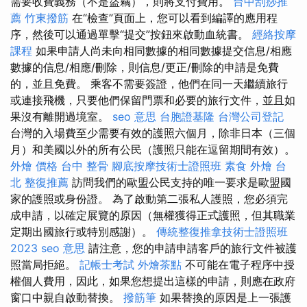
需要收費義務（不是盜竊），則將支付費用。
台中刮痧推
薦
竹東撥筋
在“檢查”頁面上，您可以看到編譯的應用程
序，然後可以通過單擊“提交”按鈕來啟動血統書。
經絡按摩
課程
如果申請人尚未向相同數據的相同數據提交信息/相應
數據的信息/相應/刪除，則信息/更正/刪除的申請是免費
的，並且免費。 乘客不需要簽證，他們在同一天繼續旅行
或連接飛機，只要他們保留門票和必要的旅行文件，並且如
果沒有離開過境室。
seo 意思
台胞證基隆
台灣公司登記
台灣的入場費至少需要有效的護照六個月，除非日本（三個
月）和美國以外的所有公民（護照只能在逗留期間有效）。
外燴 價格
台中 整骨
腳底按摩技術士證照班
素食 外燴 台
北
整復推薦
訪問我們的歐盟公民支持的唯一要求是歐盟國
家的護照或身份證。 為了啟動第二張私人護照，您必須完
成申請，以確定展覽的原因（無權獲得正式護照，但其職業
定期出國旅行或特別感謝）。
傳統整復推拿技術士證照班
2023
seo 意思
請注意，您的申請申請客戶的旅行文件被護
照當局拒絕。
記帳士考試
外燴茶點
不可能在電子程序中授
權個人費用，因此，如果您想提出這樣的申請，則應在政府
窗口中親自啟動替換。
撥筋筆
如果替換的原因是上一張護