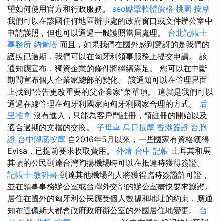
望如何使用官方和行政服務。
seo點擊軟體價格
桃園 按摩
我們可以在該國任何地區辦事處的政府窗口或文件辦公室中
申請護照，但也可以通過一般護照當局處理。
台北記帳士
事務所
納骨塔
而且，如果我們在國外感到驚訝的是我們的
護照已過期，我們可以在匈牙利領事服務上提交申請。 該
通知應宣布，獨資企業的條件將繼續滿足。 您可以在中斷
期間宣布個人企業家總部的變化。 該通知可以在管理界面
上找到“公告更改重要的父企業家”菜單項。 這就是我們可以
通過在線管理在匈牙利國家向匈牙利國家合理的方式。
后
里推拿
沒有進入，只能為客戶門註冊，預註冊的開始以及
適合過期的文檔的交換。
子母車
烏日按摩
香港簽證 台胞
證
台中腳底按摩
自2016年5月以來，一些國家有資格獲得
Evisa，已提前要求收取費用。
外燴 台中
記帳
土耳其和馬
其頓的公民到達台灣陶揚機場時可以在抵達時獲得簽證。
記帳士 教科書
到達其他機場的人將獲得臨時簽證許可證，
並在領事事務辦公室或台灣外交部的辦公室盡快要求籤證。
居住在國外的匈牙利公民應受個人數據和地址的約束，應通
知布達佩斯大都會政府政府辦公室的外國居住地變更。
台