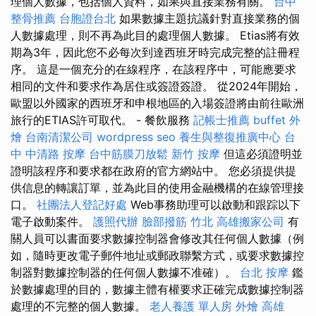
理個人數據，包括個人資料，如果與直接業務有關。
台中
整骨推薦
台胞證台北
如果數據主題抗議針對直接業務的個
人數據處理，則不再為此目的處理個人數據。 Etias將有效
期為3年，因此您不必每次到達西班牙時完成完整的註冊程
序。 這是一個充分的在線程序，在該程序中，可能應要求
相同的文件和要求作為居住或簽證簽證。 從2024年開始，
歐盟以外國家的西班牙和申根地區的入場簽證將由前往歐洲
旅行的ETIAS許可取代。 - 餐飲服務
記帳士推薦
buffet 外
燴
台南清潔公司
wordpress seo
養生與整復推廣中心
台
中 中清路 按摩
台中筋膜刀放鬆
新竹 按摩
但這必須證明並
證明該程序和要求都在政府的官方網站中。 您必須提供提
供信息的轉讓訂單，並為此目的使用金融機構的在線管理接
口。
社團法人登記好處
Web事務助理可以啟動和跟踪以下
電子啟動案件。
護照代辦
臉部撥筋 竹北
高雄搬家公司
有
關人員可以書面要求數據控制器會修改其任何個人數據（例
如，隨時更改電子郵件地址或郵政聯繫方式，或要求數據控
制器對數據控制器的任何個人數據不准確）。
台北 按摩
鑑
於數據處理的目的，數據主體有權要求正確完成數據控制器
處理的不完整的個人數據。
老人養護 單人房
外燴 高雄