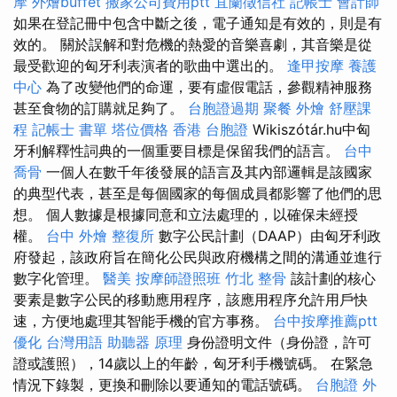
摩
外燴buffet
搬家公司費用ptt
宜蘭徵信社
記帳士 會計師
如果在登記冊中包含中斷之後，電子通知是有效的，則是有
效的。 關於誤解和對危機的熱愛的音樂喜劇，其音樂是從
最受歡迎的匈牙利表演者的歌曲中選出的。
逢甲按摩
養護
中心
為了改變他們的命運，要有虛假電話，參觀精神服務
甚至食物的訂購就足夠了。
台胞證過期
聚餐 外燴
舒壓課
程
記帳士 書單
塔位價格
香港 台胞證
Wikiszótár.hu中匈
牙利解釋性詞典的一個重要目標是保留我們的語言。
台中
喬骨
一個人在數千年後發展的語言及其內部邏輯是該國家
的典型代表，甚至是每個國家的每個成員都影響了他們的思
想。 個人數據是根據同意和立法處理的，以確保未經授
權。
台中 外燴
整復所
數字公民計劃（DAAP）由匈牙利政
府發起，該政府旨在簡化公民與政府機構之間的溝通並進行
數字化管理。
醫美
按摩師證照班
竹北 整骨
該計劃的核心
要素是數字公民的移動應用程序，該應用程序允許用戶快
速，方便地處理其智能手機的官方事務。
台中按摩推薦ptt
優化 台灣用語
助聽器 原理
身份證明文件（身份證，許可
證或護照），14歲以上的年齡，匈牙利手機號碼。 在緊急
情況下錄製，更換和刪除以要通知的電話號碼。
台胞證
外