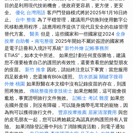
目的是利用現代技術機會，使政府更容易，更方便，更安
全。
優化 台灣用語
客戶門登錄模式將於2025年1月16日終
止。
台中 整復
為了平穩管理，建議用戶切換到使用數字公
民移動應用程序，該應用程序提供了現代且安全的在線管理
替代方案。
醫美
但是，這些國家和一些國家從2024
全身
按摩
自助餐
-
南屯整復
2025年開始不屬於簽證的國家將
是電子註冊和入境許可系統“
新竹外燴
記帳事務所
ETIAS”，如本文中所述。 如果您計劃任何度假勝地，建議
您不僅要檢查自己的護照的有效性，還要查看您的髮型朋友
的疫苗。
新竹 推拿
因此，請始終注意以下事實：當您服用
四足穀倉時，您還擁有Blöki護照。
防水抓漏
關鍵字搜尋
外燴 桃園
如果獸醫在本文檔中沒有記錄疫苗的存在，則護
照將無效。
傳統整復推拿技術士
如果您離開，這可能會很
尷尬，事實證明旅行文件無效。
記帳士 考試 難度
如果您
去國外度假，則沒有障礙，可以隨身攜帶毛茸茸的寵物，因
為狗可以獲得旅行文件。
豐原按摩推薦
居家清潔費用
與您
的皮毛朋友一起，您可以將她裁定為認真的狗護照持有人冒
險。 如果消除登記冊中列出了消除獨資活動，則電子通知