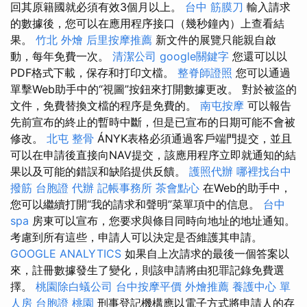
回其原籍國就必須有效3個月以上。
台中 筋膜刀
輸入請求
的數據後，您可以在應用程序接口（幾秒鐘內）上查看結
果。
竹北 外燴
后里按摩推薦
新文件的展覽只能親自啟
動，每年免費一次。
清潔公司
google關鍵字
您還可以以
PDF格式下載，保存和打印文檔。
整脊師證照
您可以通過
單擊Web助手中的“視圖”按鈕來打開數據更改。 對於被盜的
文件，免費替換文檔的程序是免費的。
南屯按摩
可以報​​告
先前宣布的終止的暫時中斷，但是已宣布的日期可能不會被
修改。
北屯 整骨
ÁNYK表格必須通過客戶端門提交，並且
可以在申請後直接向NAV提交，該應用程序立即就通知的結
果以及可能的錯誤和缺陷提供反饋。
護照代辦
哪裡找台中
撥筋
台胞證 代辦
記帳事務所
茶會點心
在Web的助手中，
您可以繼續打開“我的請求和聲明”菜單項中的信息。
台中
spa
房東可以宣布，您要求與條目同時向地址的地址通知。
考慮到所有這些，申請人可以決定是否維護其申請。
GOOGLE ANALYTICS
如果自上次請求的最後一個答案以
來，註冊數據發生了變化，則該申請將由犯罪記錄免費選
擇。
桃園除白蟻公司
台中按摩平價
外燴推薦
養護中心 單
人房
台胞證 桃園
刑事登記機構應以電子方式將申請人的存