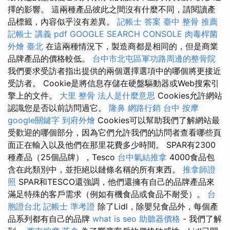
擇的影響。 這兩種產品彼此之間沒有什麼不同，請閱讀產
品標籤，內容似乎沒有差異。
記帳士 答案
臺中 整骨 推薦
記帳士 講義 pdf
GOOGLE SEARCH CONSOLE
肉毒桿菌
外燴 臺北
在這兩種情況下，製造商都是相同的，但是商業
品牌產品的價格較低。
台中市北屯區軍功路周邊的整骨院
我們要求受訪者指出提供的兩個選擇選項中的哪個將更接近
受訪者。 Cookie是將信息存儲在硬盤驅動器或Web搜索引
擎上的文件。
大里 整骨
法人是什麼意思
Cookies允許網站
認識您是否以前訪問過它。
隆鼻
網路行銷
台中 按摩
google關鍵字
到府外燴
Cookies可以幫助我們了解網站最
受歡迎的哪個部分，因為它們允許我們的訪問者查看哪些頁
面正在輸入以及他們在那里花費多少時間。 SPAR有2300
種產品（25個品牌），Tesco
台中氣結推拿
4000食品包
含在此類別中，並拒絕以鏈條名稱的所有東西。
推拿師證
照
SPAR和TESCO還強調，他們還擁有自己的品牌產品來
滿足特殊的客戶需求（例如有機食品或食品不耐受）。
台
胞證台北
記帳士 準考證
除了Lidl，除嬰兒食品外，每個產
品系列都有自己的品牌
what is seo
助聽器價格
- 我們了解