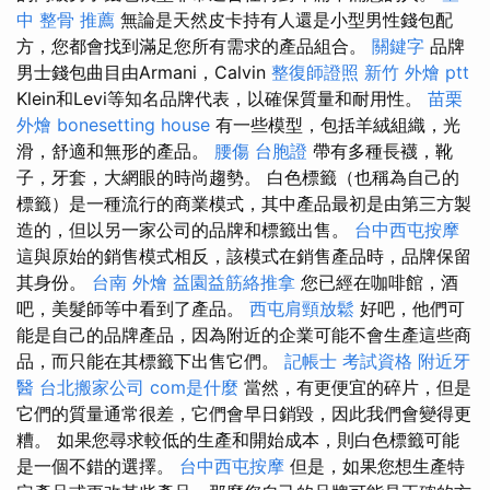
中 整骨 推薦
無論是天然皮卡持有人還是小型男性錢包配
方，您都會找到滿足您所有需求的產品組合。
關鍵字
品牌
男士錢包曲目由Armani，Calvin
整復師證照
新竹 外燴 ptt
Klein和Levi等知名品牌代表，以確保質量和耐用性。
苗栗
外燴
bonesetting house
有一些模型，包括羊絨組織，光
滑，舒適和無形的產品。
腰傷
台胞證
帶有多種長襪，靴
子，牙套，大網眼的時尚趨勢。 白色標籤（也稱為自己的
標籤）是一種流行的商業模式，其中產品最初是由第三方製
造的，但以另一家公司的品牌和標籤出售。
台中西屯按摩
這與原始的銷售模式相反，該模式在銷售產品時，品牌保留
其身份。
台南 外燴
益園益筋絡推拿
您已經在咖啡館，酒
吧，美髮師等中看到了產品。
西屯肩頸放鬆
好吧，他們可
能是自己的品牌產品，因為附近的企業可能不會生產這些商
品，而只能在其標籤下出售它們。
記帳士 考試資格
附近牙
醫
台北搬家公司
com是什麼
當然，有更便宜的碎片，但是
它們的質量通常很差，它們會早日銷毀，因此我們會變得更
糟。 如果您尋求較低的生產和開始成本，則白色標籤可能
是一個不錯的選擇。
台中西屯按摩
但是，如果您想生產特