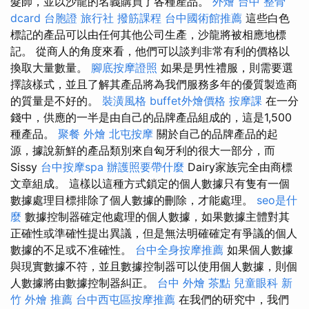
髮師，並以沙龍的名義購買了各種產品。
外燴
台中 整骨
dcard
台胞證 旅行社
撥筋課程
台中國術館推薦
這些白色
標記的產品可以由任何其他公司生產，沙龍將被相應地標
記。 從商人的角度來看，他們可以談判非常有利的價格以
換取大量數量。
腳底按摩證照
如果是男性禮服，則需要選
擇該樣式，並且了解其產品將為我們服務多年的優質製造商
的質量是不好的。
裝潢風格
buffet外燴價格
按摩課
在一分
錢中，供應的一半是由自己的品牌產品組成的，這是1,500
種產品。
聚餐 外燴
北屯按摩
關於自己的品牌產品的起
源，據說新鮮的產品類別來自匈牙利的很大一部分，而
Sissy
台中按摩spa
辦護照要帶什麼
Dairy家族完全由商標
文章組成。 這樣以這種方式鎖定的個人數據只有隻有一個
數據處理目標排除了個人數據的刪除，才能處理。
seo是什
麼
數據控制器確定他處理的個人數據，如果數據主體對其
正確性或準確性提出異議，但是無法明確確定有爭議的個人
數據的不足或不准確性。
台中全身按摩推薦
如果個人數據
與現實數據不符，並且數據控制器可以使用個人數據，則個
人數據將由數據控制器糾正。
台中 外燴 茶點
兒童眼科
新
竹 外燴 推薦
台中西屯區按摩推薦
在我們的研究中，我們