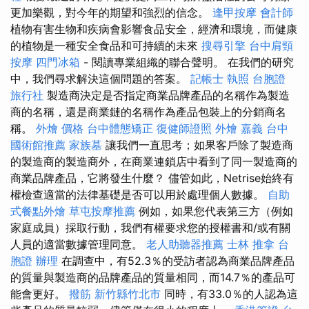
更加樂觀，對今年的期望和強烈的信念。
逢甲按摩
會計師
植物有害生物和疾病會影響食品安全，經濟和環境，而健康
的植物是一種安全食品和可持續的未來
搜尋引擎
台中肩頸
按摩
四門冰箱
- 閱讀專業組織的聯合聲明。 在我們的研究
中，我們尋求解決這個問題的答案。
記帳士 執照
台胞證
旅行社
製造商決定是否指定商業品牌產品的名稱作為製造
商的名稱，還是商業鏈的名稱作為產品包裝上的分銷商名
稱。
外燴 價格
台中體態矯正
復健師證照
外燴 嘉義
台中
國術館推薦
家族墓
讓我們一直思考；如果客戶除了製造商
的製造商的製造商外，在商業連鎖店中看到了同一製造商的
商業品牌產品，它將發生什麼？ 儘管如此，Netrise始終有
權檢查適當的法律基礎是否可以用於處理個人數據。
自助
式餐點外燴
草屯按摩推薦
例如，如果您代表第三方（例如
家庭成員）採取行動，我們有權要求您的授權書和/或有關
人員的適當數據管理同意。
老人助聽器推薦
士林 推拿
台
胞證 辦理
在調查中，有52.3％的受訪者認為商業品牌產品
的質量與製造商的品牌產品的質量相同，而14.7％的產品可
能會更好。
撥筋 新竹縣竹北市
同時，有33.0％的人認為這