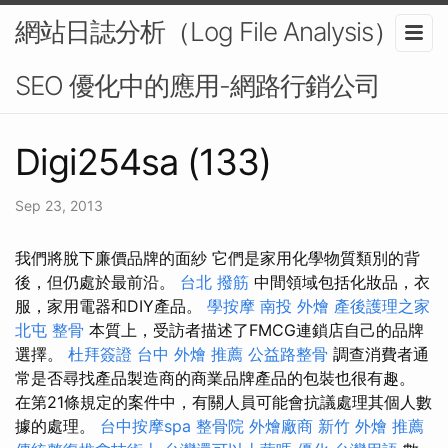
網站日誌分析（Log File Analysis）在
SEO 優化中的應用-網路行銷公司
Digi254sa (133)
Sep 23, 2013
我們將脫下廉價品牌的面紗 它們是家用化學物質類別的背
後，但仍處於最前沿。
台北 撥筋
中間領域包括化妝品，衣
服，家用電器和DIY產品。
學按摩
南投 外燴
產後護理之家
北屯 整骨
本質上，受訪者描述了FMCG連鎖店自己的品牌
選擇。
杜拜簽證
台中 外燴 推薦
公益路整骨
調查消費者通
常是否尋找產品製造商的商業品牌產品的包裝也很有趣。
在第21條規定的案件中，有關人員可能會抗議處理其個人數
據的處理。
台中按摩spa
整骨院
外燴廠商
新竹 外燴 推薦