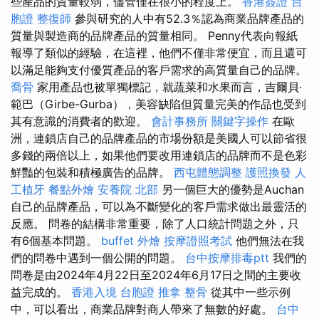
些產品的質量較弱，儘管僅在很小的程度上。
香港簽證 台
胞證
整復師
參與研究的人中有52.3％認為商業品牌產品的
質量與製造商的品牌產品的質量相同。 Penny代表向報紙
報導了類似的經驗，在這裡，他們不僅非常便宜，而且還可
以滿足能夠支付優質產品的客戶需求的高質量自己的品牌。
喬骨
家用產品也被單獨標記，就蔬菜和水果而言，吉爾貝·
範巴（Girbe-Gurba），美容缺陷但質量完美的作品也受到
其有意識的消費者的歡迎。
會計事務所
關鍵字操作
在歐
洲，連鎖店自己的品牌產品的市場份額是美國人可以節省很
多錢的兩倍以上，如果他們要改用連鎖店的品牌而不是色彩
鮮豔的包裝和積極廣告的品牌。
西屯體態調整
護照換發
人
工植牙
餐點外燴
安養院 北部
另一個巨大的優勢是Auchan
自己的品牌產品，可以為不斷變化的客戶需求做出最靈活的
反應。 問卷的結構非常重要，除了人口統計問題之外，只
有6個基本問題。
buffet 外燴
按摩證照考試
他們無法在我
們的問卷中遇到一個公開的問題。
台中按摩排毒ptt
我們的
問卷是由2024年4月22日至2024年6月17日之間的主要收
益完成的。
香港入境 台胞證
推拿 整骨
從其中一些示例
中，可以看出，商業品牌對商人帶來了無數的好處。
台中