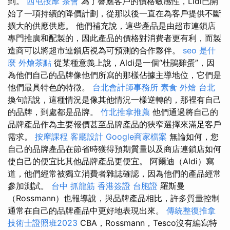
到。
西屯按摩
茶會
為了響應客戶的價格敏感性，Lidl已開
始了一項持續的降價計劃，從那以後一直在為客戶提供不斷
擴大的供應供應。 他們補充說，這些產品是由超市連鎖店
專門推廣和配製的，因此產品的價格對消費者更有利，而製
造商可以將超市連鎖店視為可預測的合作夥伴。
seo 是什
麼
外燴茶點
從某種意義上說，Aldi是一個“杜鵑雞蛋”，因
為他們自己的品牌像他們所寫的那樣佔據主導地位，它們是
他們最具特色的特徵。
台北會計師事務所
素食 外燴 台北
換句話說，這種情況是像其他情況一樣逆轉的，那裡有自己
的品牌，到處都是品牌。
竹北推拿推薦
他們通過將自己的
品牌產品作為主要報價甚至品牌產品的狹窄選擇來滿足客戶
需求。
按摩課程
客廳設計
Google商家檔案
無論如何，您
自己的品牌產品在節省時獲得預期質量以及商店連鎖店如何
使自己的便宜比其他品牌產品更便宜。 阿爾迪（Aldi）寫
道，他們經常被獨立消費者雜誌確認，因為他們的產品經常
參加測試。
台中 抓龍筋
香港簽證 台胞證
羅斯曼
（Rossmann）也報導說，與品牌產品相比，許多質量控制
通常在自己的品牌產品中更好地表現出來。
傳統整復推拿
技術士證照班2023
CBA，Rossmann，Tesco沒有編寫特