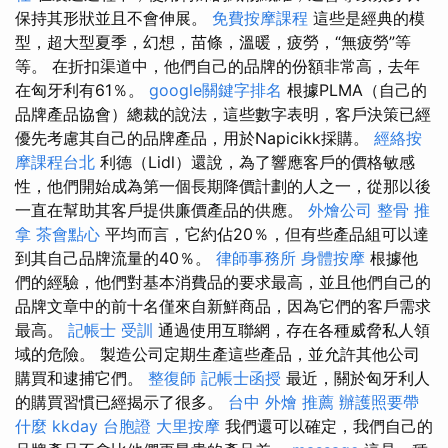
保持其形狀並且不會伸展。
免費按摩課程
這些是經典的模
型，超大型夏季，幻想，苗條，溫暖，疲勞，“無疲勞”等
等。 在折扣渠道中，他們自己的品牌的份額非常高，去年
在匈牙利有61％。
google關鍵字排名
根據PLMA（自己的
品牌產品協會）總裁的說法，這些數字表明，客戶決策已經
優先考慮其自己的品牌產品，用於Napicikk採購。
經絡按
摩課程台北
利德（Lidl）還說，為了響應客戶的價格敏感
性，他們開始成為第一個長期降價計劃的人之一，從那以後
一直在幫助其客戶提供廉價產品的供應。
外燴公司
整骨 推
拿
茶會點心
平均而言，它約佔20％，但有些產品組可以達
到其自己品牌流量的40％。
律師事務所
身體按摩
根據他
們的經驗，他們對基本消費品的要求最高，並且他們自己的
品牌文章中的前十名僅來自新鮮商品，因為它們的客戶需求
最高。
記帳士 受訓
通過使用互聯網，存在各種威脅私人領
域的危險。 製造公司定期生產這些產品，並允許其他公司
購買和逮捕它們。
整復師
記帳士函授
最近，關於匈牙利人
的購買習慣已經揭示了很多。
台中 外燴 推薦
辦護照要帶
什麼
kkday 台胞證
大里按摩
我們還可以確定，我們自己的