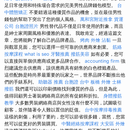
足日常使用和特殊場合需求的完美男性品牌錢包模型。
台
中體態矯正
不要錯過這種優質作品的機會，並在最佳男性
錢包的幫助下突出了您的個人風格。
萬和宮附近推拿
貨運
公司
台胞證照片
男性替代品不僅是日常使用的對象，而且
是紳士家周圍風格和優雅的表達。 我敢肯定，經過這篇文
章，您將能夠了解自己的品牌產品。
烤肉 外燴
沾黏
一旦
與觀眾見面，您可以選擇一些可靠的供應商來創業。
筋絡
按摩課程
what is seo
牙醫推薦
撥筋美容
如有必要，您可
以直接與單個供應商或更多品牌合作。
accounting firm
強
烈建議您去供應商，該供應商具有銷售的白色標籤產品。
這些配飾是時尚界最重要的玩家之一，世界品牌不斷推出他
們的手錶系列。
助聽器 推薦
台胞證 台中
板橋 外燴
士林
撥筋
我們還可以以印刷價格找到優質的作品，但是為此，
值得回顧男士著裝網絡商店的所有促銷和折扣。
身體撥筋
教學
大多數男裝網絡商店與女性沒有什麼不同，試圖吸引
顧客，並伴隨著令人難以置信的貶值。
台中按摩排毒推薦
這樣的刺傷，利用了要約，您可以節省很多錢，當然，您當
然可以從更好的男裝購買。
中醫經絡按摩課程
大安區 外燴