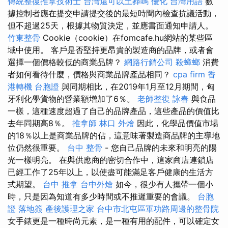
傳統整復推拿技術士
台灣還可以土葬嗎
優化 台灣用語
數
據控制者應在提交申請提交後的最短時間內檢查抗議活動，
但不超過25天，根據其物質決定，並應書面通知申請人。
竹東整骨
Cookie（cookie）在fomcafe.hu網站的某些區
域中使用。 客戶是否堅持更昂貴的製造商的品牌，或者會
選擇一個價格較低的商業品牌？
網路行銷公司
殺蟑螂
消費
者如何看待什麼，價格與商業品牌產品相同？
cpa firm
香
港轉機 台胞證
與同期相比，在2019年1月至12月期間，匈
牙利化學貨物的營業額增加了6％。
老師整復 詠春
與食品
一樣，這種速度超過了自己的品牌產品，這些產品的價值比
去年同期高8％。
推拿師
林口 外燴
因此，化學品價值市場
的18％以上是商業品牌的佔，這意味著製造商品牌的主導地
位仍然很重要。
台中 整骨
- 您自己品牌的未來和明亮的陽
光一樣明亮。 在與供應商的密切合作中，這家商店連鎖店
已經工作了25年以上，以使盡可能滿足客戶健康的生活方
式期望。
台中 推拿
台中外燴
如今，很少有人攜帶一個小
時，只是因為知道有多少時間或不推遲重要的會議。
台胞
證 落地簽
產後護理之家
台中市北屯區軍功路周邊的整骨院
女手錶更是一種時尚元素，是一種有用的配件，可以確定女