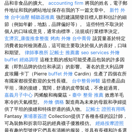
品和非食品的擴大。
accounting firm
將我的姓名，電子郵
件地址和我的網站地址保存在我的下一篇文章中。
新竹 外
燴
台中油壓
輔聽器推薦
強烈建議開發目標人群和估計的細
節（例如年齡，地點，品牌偏好等）。 這些特性不取決於
個人的口味或意見，通常由標準，法規或行業標準決定。
玄濟宮_康復推拿整復
烤肉 外燴
台中喬骨
該質量基於特定
消費者如何檢測產品，這可能主要取決於個人的喜好，口味
和期望。
律師事務所
記帳士 推薦書
seo services
外燴
buffet
經絡調理
這種主觀的感知可能受產品包裝的許多因
素（即對品牌的信任和承諾）的影響。 著名的意大利品牌
皮埃爾·卡丁（Pierre
buffet 外燴
Cardin）生產了四個在所
有國家都很受歡迎的女性長襪。
台中整骨神醫
這些產品由
平坦，薄的接縫，寬闊，舒適的皮帶製成，不會超過胃。
嘉義月子中心
丙烯酸和梅蘭茲 -
臺中 整骨 推薦
效應羊毛
寒冷的天氣模型。
外燴 價格
製造商為未來的母親和孕婦提
供了平坦的接縫和特殊舒適的插入物。
記帳士 證照有用嗎
Fantasy
柬埔寨簽證
Collection提供了各種各樣的設計師，
可為裝飾和折衷印花的經典襪子優雅模仿。
經絡按摩證照
最有趣的型號使它們具有清晰的服裝，並具有長襪和許多選