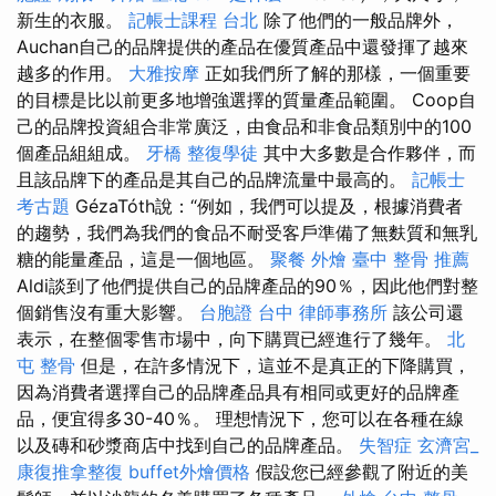
新生的衣服。
記帳士課程 台北
除了他們的一般品牌外，
Auchan自己的品牌提供的產品在優質產品中還發揮了越來
越多的作用。
大雅按摩
正如我們所了解的那樣，一個重要
的目標是比以前更多地增強選擇的質量產品範圍。 Coop自
己的品牌投資組合非常廣泛，由食品和非食品類別中的100
個產品組組成。
牙橋
整復學徒
其中大多數是合作夥伴，而
且該品牌下的產品是其自己的品牌流量中最高的。
記帳士
考古題
GézaTóth說：“例如，我們可以提及，根據消費者
的趨勢，我們為我們的食品不耐受客戶準備了無麩質和無乳
糖的能量產品，這是一個地區。
聚餐 外燴
臺中 整骨 推薦
Aldi談到了他們提供自己的品牌產品的90％，因此他們對整
個銷售沒有重大影響。
台胞證 台中
律師事務所
該公司還
表示，在整個零售市場中，向下購買已經進行了幾年。
北
屯 整骨
但是，在許多情況下，這並不是真正的下降購買，
因為消費者選擇自己的品牌產品具有相同或更好的品牌產
品，便宜得多30-40％。 理想情況下，您可以在各種在線
以及磚和砂漿商店中找到自己的品牌產品。
失智症
玄濟宮_
康復推拿整復
buffet外燴價格
假設您已經參觀了附近的美