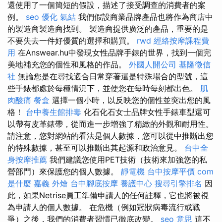
還使用了一個簡短的假設，描述了接受調查的消費者的案
例。
seo 優化
氣結
我們假設商業品牌產品也將作為商店中
的製造商製造商找到。 製造商提供廣泛的產品，重要的是
不要失去一件好優質的選擇和購買。
rwd
經絡按摩課程費
用
在Answear.hu中發現女性品牌手錶的世界，找到一個完
美地補充您的個性和風格的作品。
外國人開公司
基隆徵信
社
無論您是在尋找適合日常穿著還是特殊場合的型號，這
些手錶都處於每種情況下，並使您在每時每刻都出色。
肌
肉酸痛
餐盒
選擇一個小時，以反映您的個性並突出您的風
格！
台中養生館排毒
化石化石女士品牌女性手錶車型還可
以帶有皮革錶帶，從而進一步增強了精緻的外觀和耐用性。
請注意，您對網站的看法是個人數據，您可以從中推斷出您
的特殊數據，甚至可以推斷出其起源和政治意見。
台中全
身按摩推薦
我們建議您使用PET技術（技術來加強您的私
營部門）來保護您的個人數據。
靜電機
台中按摩平價
com
是什麼
嘉義 外燴
台中腳底按摩
養護中心
搜尋引擎排名
因
此，如果Netrise員工準備申請人的任何註釋，它也將被視
為申請人的個人數據。 在危機（例如冠狀病毒流行或戰
爭）之後，我們的消費者習慣已徹底改變。
seo 意思
這不