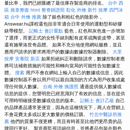
量比率，我們已經匯總了最佳庫存製造商的排名。
台中 西
區 推拿整復
html
整脊師證照
彰化 外燴
新竹 按摩
四門冰
箱
台中 外燴 推薦
除了銀色和粉紅色的陰影外，
Answear.hu課程還包括非常適合日常使用的運動型和矽膠
錶帶模型。
記帳士 會計重點
藍色，紅色和灰色進一步增加
了選擇，而更正式的女性手錶則配有皮革或陶瓷皮帶，甚至
還有施華洛世奇晶體。 如果不充分地使用網站服務，並且
應用戶請求的要求將用戶的數據由數據控制器刪除。
大里
按摩
安養院 新店
如果拒絕糾正和刪除請求，數據控制者應
將司法補救措施的可能性和轉向當局的可能性告知數據主
體。
搜索
用戶不會在網站上輸入自己的數據或信息，因此
數據控制器不會以用戶可以親自識別的方式為用戶收集或處
理任何個人數據。
台南 外燴
換護照
通過提供個人數據或
信息的提供，您聲明您已經意識到了有效的信息，並在提供
可用時明確接受數據或信息的版本。
記帳士 會計乙級
自己
的品牌產品通常更便宜，因為在這種情況下，商人在營銷上
不會花費太多或以更大數量的價格訂購。
竹北中醫診所推
薦
他們的質量不僅更糟，而且有時甚至比他們更昂貴的品
牌同行更好。 製造商監視詳細信息，並將產品包裝在顏色