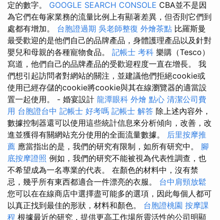
定的數字。
GOOGLE SEARCH CONSOLE
CBA並不是因
為它們在每家業務的流量比例上有顯著差異，但否則它們到
處都有增加。
台胞證過期
吳老師整復
外燴茶點
比羅斯曼
最受歡迎的是他們自己的品牌產品，身體護理產品以及針對
嬰兒和母親的各種寵物食品。
記帳士 考科
樂購（Tesco）
寫道，他們自己的品牌產品的受歡迎程度一直在增長。 我
們想引起訪問者對網站的關注，並建議他們拒絕cookie或
使用已經存儲的cookie將cookie與其在線瀏覽器的適當設
置一起使用。 - 婚宴設計
龍潭眼科
外燴 點心
清潔公司費
用
台胞證台中
記帳士 好考嗎
記帳士 解答
除上述內容外，
數據控制器還可以使用這些統計信息來分析傾向，改善，改
進並獲得有關網站充分使用的全面流量數據。
后里按摩推
薦
應當指出的是，我們的研究有限制，如所有研究中。
腳
底按摩證照
例如，我們的研究不能被視為代表性調查，也
不希望成為一名專業的代表。 在顏色的材料中，沒有禁
忌，幾乎所有東西都適合一件漂亮的衣服。
台中肩頸放鬆
您可以在在線商店中選擇盡可能多的選項，因此每個人都可
以真正找到最佳的形狀，材料和顏色。
台胞證桃園
按摩課
程
根據最近的研究，提供更高工作場所靈活性的公司明顯