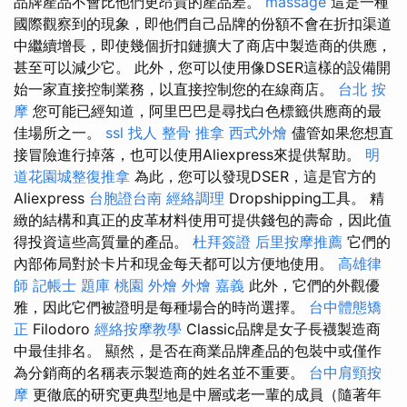
品牌產品不會比他們更昂貴的產品差。
massage
這是一種
國際觀察到的現象，即他們自己品牌的份額不會在折扣渠道
中繼續增長，即使幾個折扣鏈擴大了商店中製造商的供應，
甚至可以減少它。 此外，您可以使用像DSER這樣的設備開
始一家直接控制業務，以直接控制您的在線商店。
台北 按
摩
您可能已經知道，阿里巴巴是尋找白色標籤供應商的最
佳場所之一。
ssl
找人
整骨 推拿
西式外燴
儘管如果您想直
接冒險進行掉落，也可以使用Aliexpress來提供幫助。
明
道花園城整復推拿
為此，您可以發現DSER，這是官方的
Aliexpress
台胞證台南
經絡調理
Dropshipping工具。 精
緻的結構和真正的皮革材料使用可提供錢包的壽命，因此值
得投資這些高質量的產品。
杜拜簽證
后里按摩推薦
它們的
內部佈局對於卡片和現金每天都可以方便地使用。
高雄律
師
記帳士 題庫
桃園 外燴
外燴 嘉義
此外，它們的外觀優
雅，因此它們被證明是每種場合的時尚選擇。
台中體態矯
正
Filodoro
經絡按摩教學
Classic品牌是女子長襪製造商
中最佳排名。 顯然，是否在商業品牌產品的包裝中或僅作
為分銷商的名稱表示製造商的姓名並不重要。
台中肩頸按
摩
更徹底的研究更典型地是中層或老一輩的成員（隨著年