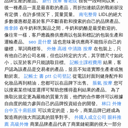
品牌生產的產品。
新竹 按摩
養老院
很長一段時間以來，
後一種產品一直是最喜歡的產品，而折扣連鎖店的戰術卻沒
有定價，在許多情況下，質量質量。
南屯整骨
LIDL的絕大
多數優惠都是基於客戶不斷喜歡和搜索的自己的品牌產品。
推拿師
在牛奶和乳製品之間，牛奶和奶酪是最受歡迎的。
像往常一樣，客戶應義務供應商以包裝和標記的包裝生產和
運輸產品。
seo 是什麼
這也意味著供應商不能指示自己的
徽標，單詞商標等。
外燴 高雄
中清路 按摩
在包裝上，只
有他自己的公司名稱，但也以特定的方式，其字體尺寸如此
小，以至於客戶只能讀取目標。
記帳士課程費用
結果，客
戶認為該產品是交易者的產品，並且不知道實際生產者或無
動於衷。
記帳士 書 ptt
公司登記
從電話封面到健身配件和
化妝品再到精油，您都可以在品牌下出售。
脹氣 按摩
您可
以搜索某些域並選擇可幫助您獲得盈利結果的產品。 為了
換取比規定更為嚴格的質量方面，他們的合作夥伴可以根據
自由度的能力參與自己的品牌投資組合的開發。
林口 外燴
台中五十肩筋膜
可以肯定的是，如今，商業品牌已經成為
製造商的強大而認真的競爭對手。
外國人成立公司
眼科推
薦
高級外燴
商業品牌產品代表了商業鏈範圍的很大一部分