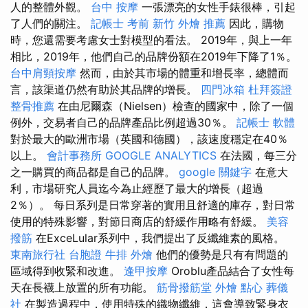
人的整體外觀。
台中 按摩
一張漂亮的女性手錶很棒，引起
了人們的關注。
記帳士 考前
新竹 外燴 推薦
因此，購物
時，您還需要考慮女士對模型的看法。 2019年，與上一年
相比，2019年，他們自己的品牌份額在2019年下降了1％。
台中肩頸按摩
然而，由於其市場的體重和增長率，總體而
言，該渠道仍然有助於其品牌的增長。
四門冰箱
杜拜簽證
整骨推薦
在由尼爾森（Nielsen）檢查的國家中，除了一個
例外，交易者自己的品牌產品比例超過30％。
記帳士 軟體
對於最大的歐洲市場（英國和德國），該速度穩定在40％
以上。
會計事務所
GOOGLE ANALYTICS
在法國，每三分
之一購買的商品都是自己的品牌。
google 關鍵字
在意大
利，市場研究人員迄今為止經歷了最大的增長（超過
2％）。 每日系列是日常穿著的實用且舒適的庫存，對日常
使用的特殊影響，對節日商店的舒緩作用略有舒緩。
美容
撥筋
在ExceLular系列中，我們提出了反纖維素的風格。
東南旅行社 台胞證
牛排 外燴
他們的優勢是只有有問題的
區域得到收緊和改進。
逢甲按摩
Oroblu產品結合了女性每
天在長襪上放置的所有功能。
筋骨撥筋堂
外燴 點心
葬儀
社
在製造過程中，使用特殊的織物纖維，這會導致緊身衣