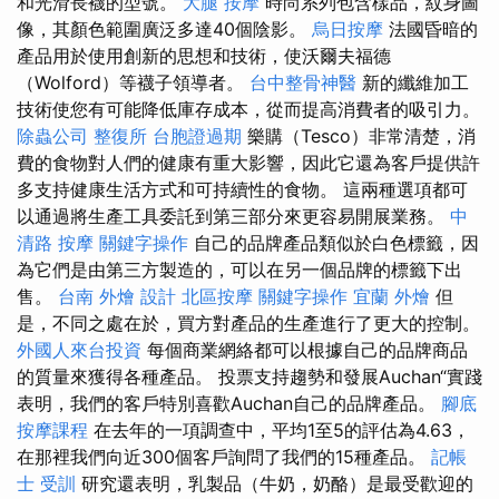
和光滑長襪的型號。
大腿 按摩
時尚系列包含樣品，紋身圖
像，其顏色範圍廣泛多達40個陰影。
烏日按摩
法國昏暗的
產品用於使用創新的思想和技術，使沃爾夫福德
（Wolford）等襪子領導者。
台中整骨神醫
新的纖維加工
技術使您有可能降低庫存成本，從而提高消費者的吸引力。
除蟲公司
整復所
台胞證過期
樂購（Tesco）非常清楚，消
費的食物對人們的健康有重大影響，因此它還為客戶提供許
多支持健康生活方式和可持續性的食物。 這兩種選項都可
以通過將生產工具委託到第三部分來更容易開展業務。
中
清路 按摩
關鍵字操作
自己的品牌產品類似於白色標籤，因
為它們是由第三方製造的，可以在另一個品牌的標籤下出
售。
台南 外燴
設計
北區按摩
關鍵字操作
宜蘭 外燴
但
是，不同之處在於，買方對產品的生產進行了更大的控制。
外國人來台投資
每個商業網絡都可以根據自己的品牌商品
的質量來獲得各種產品。 投票支持趨勢和發展Auchan“實踐
表明，我們的客戶特別喜歡Auchan自己的品牌產品。
腳底
按摩課程
在去年的一項調查中，平均1至5的評估為4.63，
在那裡我們向近300個客戶詢問了我們的15種產品。
記帳
士 受訓
研究還表明，乳製品（牛奶，奶酪）是最受歡迎的