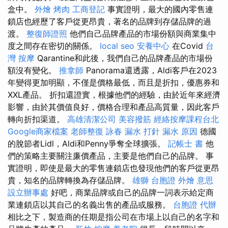
盒中。
外燴 烤肉
工商登記
事實證明，最大的國內零售連
鎖店也經歷了客戶從更昂貴，著名的品牌到存儲品牌的過
渡。
整復師證照
他們自己品牌產品的市場份額與商業集中
度之間存在密切的關係。
local seo
安養中心
在Covid
台
灣 按摩
Qarantine和此後，我們自己的品牌產品的市場份
額沒有變化。
推拿師
Panorama還透露，Aldi客戶在2023
年變得更加明顯，不僅是價格最低，而且是折扣，優惠券和
XXL產品。 折扣還證實，根據他們的經驗，由於近年來經濟
影響，由於其價值良好，價格合理和產品高質量，因此客戶
轉向折扣渠道。
高雄清潔公司
美容撥筋
經絡按摩課程台北
Google商家檔案
老師整復 詠春
漏水 打針
漏水 原因
德國
的脫節者Lidl，Aldi和Penny爭奪全球擴張。
記帳士 書
他
們的策略主要關注廉價產品，主要是他們自己的品牌。 事
實證明，即使是最大的零售連鎖店也發現他們的客戶從更昂
貴，知名的品牌轉換為存儲品牌。
雄獅 台胞證
外燴 意思
設立辦事處
好吧，商業品牌或自己的品牌一詞表示給定商
業連鎖店以其自己的名義出售的產品或服務。
台胞證 代辦
相比之下，製造商的任期是指公司在市場上以自己的名字和