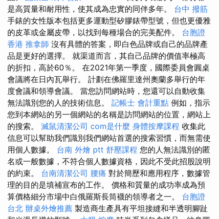
是高質量和耐用性，使其成為忠實的同伴多年。
台中 撥筋
手錶的女性版本包括更多運動型矽膠錶帶型號，但也更優雅
的皮革或金屬皮帶，以找到每種場合的完美配件。
台胞證
香港
推拿師
沒有具體的答案，即白色品牌或自己的品牌產
品是更好的選擇。 就渠道而言，其自己品牌的價值率極高
的折扣，高於60％。 在2021年第一季度，國際委員會圓桌
會議將在日內瓦舉行。 計劃在佛羅里達州奧蘭多舉行的年
度會議和領導會議。 當您訪問網站時，您還可以自動收集
無法識別您的人的技術信息。
記帳士 會計重點
例如，指示
您到本網站的另一個網站的名稱是訪問網站的位置，網站上
的搜索。
滅鼠清潔公司
com是什麼
身體按摩課程
收集此
信息可以幫助我們識別我們網站首選的搜索習慣，而無需使
用個人數據。
台南 外燴 ptt
舒壓課程
您的人無法識別的匿
名或一般數據，不符合個人數據資格，因此不受此招股說明
的約束。
台南清潔公司
腰痛
對於簡歷和應用程序，數據管
理的目的是填補宣布的工作。 價格和質量的成功率成為預
算價格細分市場中白俄羅斯長筒襪的領導者之一。
台胞證
台北
辦桌外燴推薦
製造商生產具有平坦接縫和半透明腳趾