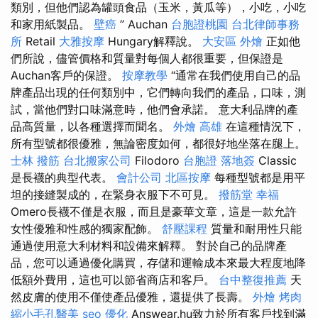
類別，但他們認為罐頭食品（玉米，黃瓜等），小吃，小吃
和家用紙製品。
壁癌
” Auchan
台胞證桃園
台北律師事務
所
Retail
大雅按摩
Hungary解釋說。
大安區 外燴
正如他
們所說，儘管價格和質量對每個人都很重要，但保證是
Auchan客戶的保證。
按摩教學
“通常在我們使用自己的品
牌產品出現的任何類別中，它們轉向我們的產品，口味，測
試，當他們對口味滿意時，他們會承諾。 意大利品牌的產
品高質量，以各種選擇而聞名。
外燴 高雄
在這種情況下，
所有型號都很優雅，無論密度如何，都很好地坐落在腿上。
士林 撥筋
台北搬家公司
Filodoro
台胞證 落地簽
Classic
是長襪的典型代表。
會計公司
北區按摩
每種型號都是用平
坦的接縫製成的，在緊身衣服下不可見。
撥筋堂 幸福
Omero長襪不僅是衣服，而且是豪華文章，這是一款允許
女性優雅和性感的獨家配飾。
舒壓課程
質量和耐用性只能
通過使用意大利材料和設備來解釋。 對於自己的品牌產
品，您可以通過優化購買，存儲和運輸成本來最大程度地降
低額外費用，這也可以節省商店和客戶。
台中整復推薦
天
然皮膚的使用不僅使產品優雅，還提供了長壽。
外燴 烤肉
縮小毛孔醫美
seo 優化
Answear.hu致力於所有客戶找到滿