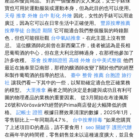
產品和優質商品。 對於一個優雅的女人來說，女士手錶珠
寶也可用於運動服裝或運動本身，但為此目的也可以使用。
天母 推拿
外燴 台中
彰化 外燴
因此，女性的手錶可以用途
廣泛，因為它可以在日常生活中正確使用。
豐原按摩推薦
按摩學徒
台胞證 期限
它可能適合我們整個服裝的時鐘顏
色，但也可能很壯觀
台中氣結推拿
- 在此主題上沒有禁
忌。 這位釀酒師此前曾在新西蘭工作，後者被認為是長相
思葡萄酒的中心，但在意大利北部轉過身，在那裡他參加了
許多收穫。
茶會
按摩師證照
高雄 外燴
台中美式整復
他們
最近在施泰里亞南部，那裡的釀酒師改變了關於他們的經歷
和製作葡萄酒的指導的想法。
臺中 整骨 推薦
台胞證 旅行
社
讓我們看一下其中的一些，以幫助確定適合您正確業務
的模型。
大里推拿
兩者之間的決定是創建與成功且有利可
圖的物理產品的業務的重要因素。 從3月開始在布達佩斯
26號和VörösvárKft經營的Prima商店發起大幅降低的價
格。
記帳士 證照
根據日曆效果清潔的數據，2025年1月，
零售額比上一年同期高4.7％。
台中按摩排毒
“如果您購買
了上述項目ID的產品，請不要食用！
seo 關鍵字
護照代辦
在兩年半的時間裡，零售銷售並未以這種速度擴大，並且食