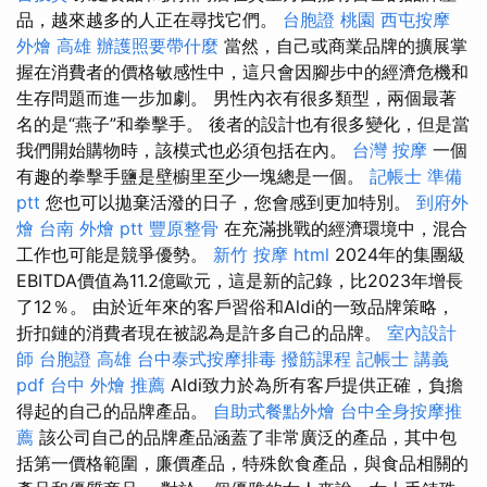
品，越來越多的人正在尋找它們。
台胞證 桃園
西屯按摩
外燴 高雄
辦護照要帶什麼
當然，自己或商業品牌的擴展掌
握在消費者的價格敏感性中，這只會因腳步中的經濟危機和
生存問題而進一步加劇。 男性內衣有很多類型，兩個最著
名的是“燕子”和拳擊手。 後者的設計也有很多變化，但是當
我們開始購物時，該模式也必須包括在內。
台灣 按摩
一個
有趣的拳擊手鹽是壁櫥里至少一塊總是一個。
記帳士 準備
ptt
您也可以拋棄活潑的日子，您會感到更加特別。
到府外
燴
台南 外燴 ptt
豐原整骨
在充滿挑戰的經濟環境中，混合
工作也可能是競爭優勢。
新竹 按摩
html
2024年的集團級
EBITDA價值為11.2億歐元，這是新的記錄，比2023年增長
了12％。 由於近年來的客戶習俗和Aldi的一致品牌策略，
折扣鏈的消費者現在被認為是許多自己的品牌。
室內設計
師
台胞證 高雄
台中泰式按摩排毒
撥筋課程
記帳士 講義
pdf
台中 外燴 推薦
Aldi致力於為所有客戶提供正確，負擔
得起的自己的品牌產品。
自助式餐點外燴
台中全身按摩推
薦
該公司自己的品牌產品涵蓋了非常廣泛的產品，其中包
括第一價格範圍，廉價產品，特殊飲食產品，與食品相關的