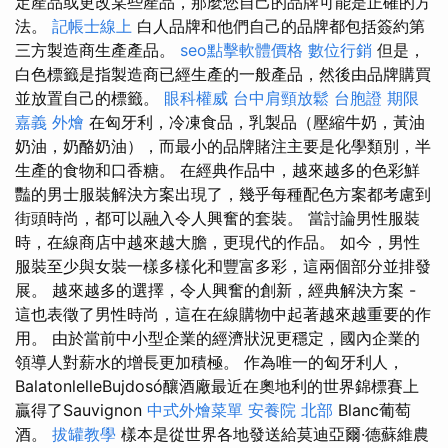
定產品或更改某些產品，那麼您自己的品牌可能是正確的方
法。
記帳士線上
白人品牌和他們自己的品牌都包括簽約第
三方製造商生產產品。
seo點擊軟體價格
數位行銷
但是，
白色標籤是指製造商已經生產的一般產品，然後由品牌購買
並放置自己的標籤。
眼科權威
台中肩頸放鬆
台胞證 期限
嘉義 外燴
在匈牙利，冷凍食品，乳製品（壓縮牛奶，黃油
奶油，奶酪奶油），而最小的品牌賭注主要是化學類別，半
生產的食物和口香糖。 在經典作品中，越來越多的色彩鮮
豔的男士服裝解決方案出現了，幾乎每種配色方案都考慮到
街頭時尚，都可以融入令人興奮的套裝。 當討論男性服裝
時，在線商店中越來越大膽，更現代的作品。 如今，男性
服裝至少與女裝一樣多樣化和豐富多彩，這兩個部分並排發
展。 越來越多的選擇，令人興奮的創新，經典解決方案 -
這也表徵了男性時尚，這在在線購物中起著越來越重要的作
用。 由於當前中小型企業的經濟狀況更穩定，國內企業的
領導人對薪水的增長更加積極。 作為唯一的匈牙利人，
BalatonlelleBujdosó釀酒廠最近在奧地利的世界錦標賽上
贏得了Sauvignon
中式外燴菜單
安養院 北部
Blanc葡萄
酒。
拔罐教學
樣本是從世界各地發送給莫迪亞爾·德蘇維農