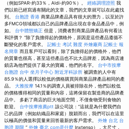
（例如SPAR-約33％，Aldi-約90％）。
經絡調理證照
我
們以前已經寫過有關此的文章，我們的文章就可以在此處找
到。
台胞證 香港
商業品牌產品具有很大的潛力，以至於許
多FMCG領域都以自己的品牌產品出現在非食品產品中，例
如。
台中體態矯正
但是，消費者對商業品牌產品有何看法
和評價？ “除了負擔得起的價格外，原因是這些產品遵循不
斷變化的客戶需求。
記帳士 考試 難度
外燴廠商
記帳士 報
名簡章
而且客戶可以看到，除了負擔得起的價格外，他們
的質量也很高，甚至這些產品也不比大品牌差，因為商店連
鎖店為他們提供了最大的寶藏，他們的名字。
台中市按摩
台胞證 台中
坐月子中心
附近牙科診所
被調查的人中有
85.9％的人選擇以較低的價格購買與商業品牌產品相同的產
品。
大雅按摩
14.1％的調查人員被排除在外，他​​們以較低
的價格獲得相同的質量和內容，這將保留在製造商的品牌產
品中。 多虧了商店的巨大地面空間，不僅食物受到食物的
歡迎。
台中按摩推薦ptt
該公司說：“這就是為什麼我們自
己的品牌（例如紡織品和家庭）脫穎而出，我們可以在這里
以極高的價值和質量來回答最新的客戶需求。
外燴 台北
台
胞證 期限
”
外燴 臺北
com是什麼
Inxtenso），大尺寸，