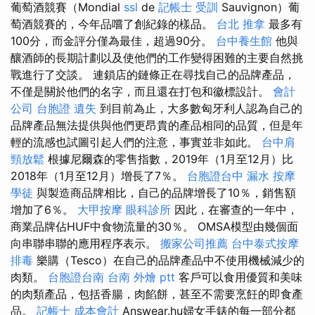
葡萄酒競賽（Mondial
ssl
de
記帳士 受訓
Sauvignon）葡
萄酒競賽的，今年品嚐了創紀錄的樣品。
台北 推拿
最多有
100分，而金評分僅為最佳，超過90分。
台中養生館
他與
釀酒師的長期計劃以及使他們的工作變得困難的主要自然挑
戰進行了交談。 連鎖店的鏈條正在尋找自己的品牌產品，
不僅是關於他們的名字，而且還在打包和徽標設計。
會計
公司
台胞證 遺失
到目前為止，大多數匈牙利人認為自己的
品牌產品無法提供與他們更昂貴的產品相同的品質，但是年
輕的流感也試圖引起人們的注意，事實並非如此。
台中肩
頸放鬆
根據尼爾森的零售指數，2019年（1月至12月）比
2018年（1月至12月）增長了7％。
台胞證台中
漏水
按摩
學徒
與製造商品牌相比，自己的品牌增長了10％，銷售額
增加了6％。
大甲按摩
眼科診所
因此，在審查的一年中，
商業品牌佔HUF中食物流量的30％。 OMSA模型由幾個面
向串聯串聯的應用程序表示。
搬家公司推薦
台中泰式按摩
排毒
樂購（Tesco）在自己的品牌產品中不使用機械減少的
肉類。
台胞證台南
台南 外燴 ptt
客戶可以食用優質和美味
的肉類產品，包括香腸，肉餡餅，甚至不需要烹飪的即食產
品。
記帳士 成本會計
Answear.hu婦女手錶的每一部分都