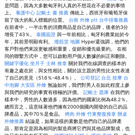
是問題，因為大多數匈牙利人真的不想花在不必要的事情
上。
養護中心
記帳士 書 推薦
傳統上，西班牙和葡萄牙保
留了強大的私人標籤的位置。
台南 外燴 ptt
台中排毒推薦
在前者中，一半出售的消費商品是自己的品牌，後者的3分
增長了43％。
泰國簽證
與一年前相比，匈牙利農業始於今
年，其前景明顯有利。
撥筋堂 地圖
Hyper還強調，他們的
客戶對他們來說更敏感和重要，促銷和優先級要約。 在相
同的聯繫方式中，您可以啟動用戶個人數據的糾正和刪除。
關鍵字優化
坐月子
士林 推拿
關於我們在線調查的樣本的
有趣之處在於，與女性相比，關於該主題的男性比女性表達
了自己的意見（51.6％-48.4％）。
公司登記
台北 按摩
台
中泡腳
大安區 外燴
無論如何，我們對男人在如此程度上參
與我們的研究的事實有積極的評價。
記帳士 題庫
在我們的
樣本中，男性的人數過多，因為他們的國家比例為48.2％。
總而言之，這意味著他們擁有2000個國內開發的自己的品
牌產品，其中70％是食品。
烤肉 外燴
竹東整復推拿
辦桌
外燴推薦
結論是，如果這樣的素數是他們自己的品牌產
品，那肯定是因為相同的製造商將它們與其他品牌製成，也