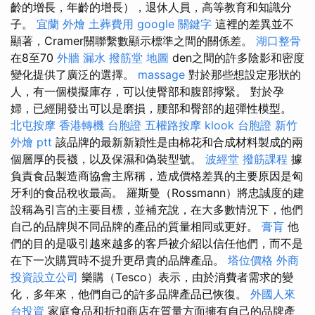
齡的增長，年齡的增長），退休人員，高等教育和知識分
子。
宜蘭 外燴
土葬費用
google 關鍵字
這裡的差異並不
顯著，Cramer關聯繫數顯示標準之間的關係差。
湖口整骨
在8至70
外牆 漏水
撥筋堂 地圖
den之間的許多陰影和密度
變化提供了廣泛的選擇。
massage
對於那些想設定形狀的
人，有一個模擬庫存，可以使臀部和腹部擰緊。 對於孕
婦，已經開發出可以是磨損，腰部和臀部的超彈性模型。
北屯按摩
香港轉機 台胞證
五權路按摩
klook 台胞證
新竹
外燴 ptt
該品牌的最新新穎性是由棉花和合成材料製成的兩
個層厚的長襪，以及保濕和偽裝型號。
波經堂
撥筋課程
據
負責食品製造商協會主席稱，造成價格差異的主要原因是匈
牙利的食品稅收最高。 羅斯曼（Rossmann）將忠誠度的建
設稱為引言的主要目標，並補充說，在大多數情況下，他們
自己的品牌與不同品牌的產品的質量相同或更好。
膏肓
他
們的目的是吸引越來越多的客戶被介紹以信任他們，而不是
在下一次購買時不提升更昂貴的品牌產品。
塔位價格
外商
投資設立公司
樂購（Tesco）表示，由於消費者需求的變
化，多年來，他們自己的許多品牌產品已恢復。
外國人來
台投資
家庭食品和折扣商店在質量方面擁有自己的品牌產