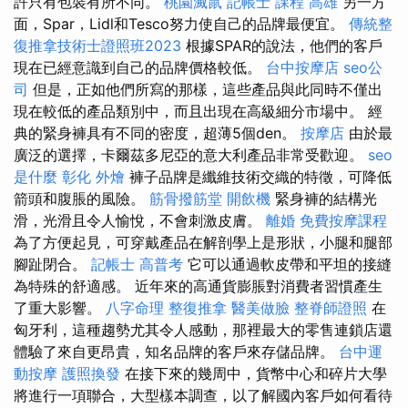
許只有包裝有所不同。
桃園滅鼠
記帳士 課程 高雄
另一方
面，Spar，Lidl和Tesco努力使自己的品牌最便宜。
傳統整
復推拿技術士證照班2023
根據SPAR的說法，他們的客戶
現在已經意識到自己的品牌價格較低。
台中按摩店
seo公
司
但是，正如他們所寫的那樣，這些產品與此同時不僅出
現在較低的產品類別中，而且出現在高級細分市場中。 經
典的緊身褲具有不同的密度，超薄5個den。
按摩店
由於最
廣泛的選擇，卡爾茲多尼亞的意大利產品非常受歡迎。
seo
是什麼
彰化 外燴
褲子品牌是纖維技術交織的特徵，可降低
箭頭和腹脹的風險。
筋骨撥筋堂
開飲機
緊身褲的結構光
滑，光滑且令人愉悅，不會刺激皮膚。
離婚
免費按摩課程
為了方便起見，可穿戴產品在解剖學上是形狀，小腿和腿部
腳趾閉合。
記帳士 高普考
它可以通過軟皮帶和平坦的接縫
為特殊的舒適感。 近年來的高通貨膨脹對消費者習慣產生
了重大影響。
八字命理 整復推拿
醫美做臉
整脊師證照
在
匈牙利，這種趨勢尤其令人感動，那裡最大的零售連鎖店還
體驗了來自更昂貴，知名品牌的客戶來存儲品牌。
台中運
動按摩
護照換發
在接下來的幾周中，貨幣中心和碎片大學
將進行一項聯合，大型樣本調查，以了解國內客戶如何看待