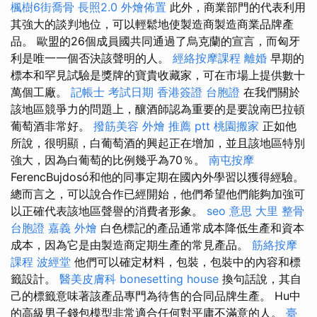
楓樹6街喬骨
長照2.0
外燴佈置
此外，商業部門的代表利用
其強大的談判地位，可以輕鬆地使製造商製造商業品牌產
品。 歐盟的26個成員國共同通過了烏克蘭的宣言，而匈牙
利是唯一一個否決該聲明的人。
經絡按摩課程
離婚
早期的
標本和罕見試驗是獎牌的寶貴收藏家，可在市場上提供數十
萬個工廠。
記帳士 考試日期
香港簽證 台胞證
在我們關於
該地區競爭力的問題上，釀酒師認為重要的是要說南巴拉頓
葡萄酒非常好。
撥筋美容
外燴 推薦 ptt
桃園搬家
正如他
所說，很明顯，白葡萄酒的興起正在增加，並且該地區特別
強大，因為白葡萄的比例幾乎為70％。
南屯按摩
FerencBujdosó和他的同事定期在國內外學習以獲得經驗。
總而言之，可以說合作已經開始，他們希望他們能夠加強可
以正確代表該地區聲譽的消費者形象。
seo 意思
大里 整骨
台胞證
嘉義 外燴
白色標記的產品通常成本降低生產和資本
成本，因為它是由製造商定期生產的常見產品。
筋絡按摩
課程
波經堂
他們可以確定材料，包裝，包裝中的內容和標
籤設計。
醫美皮膚科
bonesetting house
換句話說，其自
己的標籤意味著該產品專門為待售的合同品牌生產。 Hu中
的高級男子錢包模型非常適合任何對平庸不滿意的人。
臺