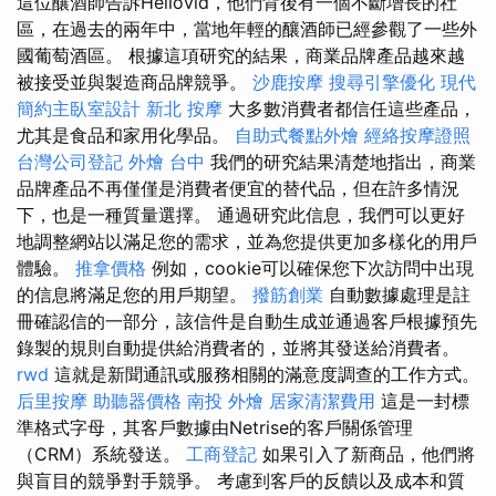
這位釀酒師告訴Hellovid，他們背後有一個不斷增長的社
區，在過去的兩年中，當地年輕的釀酒師已經參觀了一些外
國葡萄酒區。 根據這項研究的結果，商業品牌產品越來越
被接受並與製造商品牌競爭。
沙鹿按摩
搜尋引擎優化
現代
簡約主臥室設計
新北 按摩
大多數消費者都信任這些產品，
尤其是食品和家用化學品。
自助式餐點外燴
經絡按摩證照
台灣公司登記
外燴 台中
我們的研究結果清楚地指出，商業
品牌產品不再僅僅是消費者便宜的替代品，但在許多情況
下，也是一種質量選擇。 通過研究此信息，我們可以更好
地調整網站以滿足您的需求，並為您提供更加多樣化的用戶
體驗。
推拿價格
例如，cookie可以確保您下次訪問中出現
的信息將滿足您的用戶期望。
撥筋創業
自動數據處理是註
冊確認信的一部分，該信件是自動生成並通過客戶根據預先
錄製的規則自動提供給消費者的，並將其發送給消費者。
rwd
這就是新聞通訊或服務相關的滿意度調查的工作方式。
后里按摩
助聽器價格
南投 外燴
居家清潔費用
這是一封標
準格式字母，其客戶數據由Netrise的客戶關係管理
（CRM）系統發送。
工商登記
如果引入了新商品，他們將
與盲目的競爭對手競爭。 考慮到客戶的反饋以及成本和質