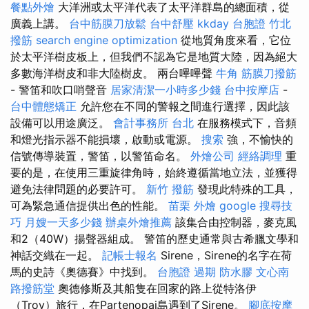
餐點外燴
大洋洲或太平洋代表了太平洋群島的總面積，從
廣義上講。
台中筋膜刀放鬆
台中舒壓
kkday 台胞證
竹北
撥筋
search engine optimization
從地質角度來看，它位
於太平洋樹皮板上，但我們不認為它是地質大陸，因為絕大
多數海洋樹皮和非大陸樹皮。 兩台嗶嗶聲
牛角 筋膜刀撥筋
- 警笛和吹口哨聲音
居家清潔一小時多少錢
台中按摩店
-
台中體態矯正
允許您在不同的警報之間進行選擇，因此該
設備可以用途廣泛。
會計事務所 台北
在服務模式下，音頻
和燈光指示器不能損壞，啟動或電源。
搜索
強，不愉快的
信號傳導裝置，警笛，以警笛命名。
外燴公司
經絡調理
重
要的是，在使用三重旋律角時，始終遵循當地立法，並獲得
避免法律問題的必要許可。
新竹 撥筋
發現此特殊的工具，
可為緊急通信提供出色的性能。
苗栗 外燴
google 搜尋技
巧
月嫂一天多少錢
辦桌外燴推薦
該集合由控制器，麥克風
和2（40W）揚聲器組成。 警笛的歷史通常與古希臘文學和
神話交織在一起。
記帳士報名
Sirene，Sirene的名字在荷
馬的史詩《奧德賽》中找到。
台胞證 過期
防水膠
文心南
路撥筋堂
奧德修斯及其船隻在回家的路上從特洛伊
（Troy）旅行，在Partenopai島遇到了Sirene。
腳底按摩