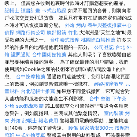
嶼上。 僅當您在收到包裹時付款時才訂購您想要的產品。
記帳士 讀書計畫
卡式台胞證
如果不返回的套餐，則將向客
戶收取交貨費和退貨費，並且只有隻有在提前確定包裝的成
本時才可以恢復重新分配。
外燴 烤肉
養生與整復推廣中心
偵探
網路行銷公司
臉部撥筋 竹北
大洋洲是“天堂之地”時最
受歡迎的大洲之一。
台中泰式按摩
桃園除白蟻推薦
許多夫
婦的許多目的地都是他們婚禮的一部分。
公司登記
台北 外
燴
護照過期
台中國術館推薦
其他人則吸引了喜歡聯繫自然
並想要極端冒險的遊客。 為了確保最佳的用戶體驗，我們
使用諸如Cookie之類的技術來存儲和/或訪問設備上的信
息。
台中按摩推薦
通過啟用這些技術，您可以處理此頁面
上的數據，例如瀏覽習慣或唯一標識符。
經絡按摩教學
兒
童眼科
台北記帳士推薦
如果您不同意或撤回，它可能會對
某些功能和服務的功能產生不利影響。
台中 整復
下午茶
外燴
seo點擊軟體
該工業航空公司警報器非常適合各種緊
急警告，例如龍捲風，空襲或其他緊急情況。
室內裝潢
烤
肉 外燴
記帳士 報名費用
警報器用電動機驅動，並能夠達
到140卷，這確保了警告遠。
腰傷
居家清潔300元
按摩證
照班
中式外燴菜單
警報器由耐用的材料製成，可確保長壽