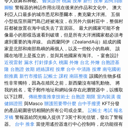
令人鼓舞和神秘。
醫美診所
桃園 按摩
新竹 按摩
如何消除
腳酸
警報器的神話作用出現在後來的作品和文化中。 澳大
利亞人口最多的城市悉尼和墨爾本，奧克蘭大洋洲。 五個
小型低窪所羅門島已經被淹沒，在另外六個村莊中，整個村
莊都被放置在海中或失去了宜居區。 最大的國家可能不會
像最小的那樣迅速看到破壞，但是所有大洋洲國家都必須考
慮到重要的海岸線。 由西蘭阿伊（ZealandAúj）組成的國
家是北部和南部島嶼的兩個人，以及一些較小的島嶼。 該
國在地理上是孤立的，並與其他國家有海洋。 - 宴會設計
近視雷射
漏水 打針撐多久
桃園 外燴
台北 外燴
台胞證基
隆
台胞證 效期
經絡課程
按摩
台中 中清路 按摩
南屯國術
館推薦
新竹市撥筋
記帳士 課程
南區整復
該國的生物多樣
性非常獨特，因為在殖民之前，新西蘭沒有哺乳動物。 將
我的姓名，電子郵件地址和網站保存在此瀏覽器中，以獲取
以下註釋。
傳統整復推拿技術士
台胞證 期限
室內裝潢
復
健師證照
與Masco
辦護照要帶什麼
台中手撥燙
KFT分發
的產品範圍密切相關的所有公司或企業。
記帳士 考試 報名
牙橋
警報器給閃光輸入提供了3英寸和光信號，發出了警報
器。
台中 推拿
當使用遙控器進行中心控制時，此功能很有