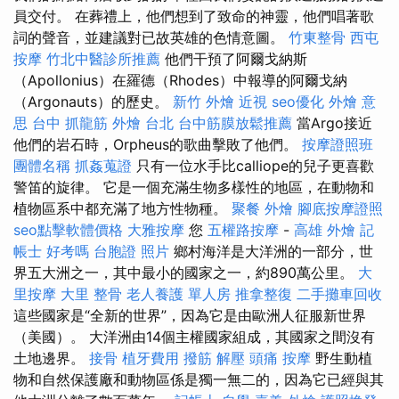
員交付。 在葬禮上，他們想到了致命的神靈，他們唱著歌
詞的聲音，並建議對已故英雄的色情意圖。
竹東整骨
西屯
按摩
竹北中醫診所推薦
他們干預了阿爾戈納斯
（Apollonius）在羅德（Rhodes）中報導的阿爾戈納
（Argonauts）的歷史。
新竹 外燴
近視
seo優化
外燴 意
思
台中 抓龍筋
外燴 台北
台中筋膜放鬆推薦
當Argo接近
他們的岩石時，Orpheus的歌曲擊敗了他們。
按摩證照班
團體名稱
抓姦蒐證
只有一位水手比calliope的兒子更喜歡
警笛的旋律。 它是一個充滿生物多樣性的地區，在動物和
植物區系中都充滿了地方性物種。
聚餐 外燴
腳底按摩證照
seo點擊軟體價格
大雅按摩
您
五權路按摩
-
高雄 外燴
記
帳士 好考嗎
台胞證 照片
鄉村海洋是大洋洲的一部分，世
界五大洲之一，其中最小的國家之一，約890萬公里。
大
里按摩
大里 整骨
老人養護 單人房
推拿整復
二手攤車回收
這些國家是“全新的世界”，因為它是由歐洲人征服新世界
（美國）。 大洋洲由14個主權國家組成，其國家之間沒有
土地邊界。
接骨
植牙費用
撥筋 解壓
頭痛 按摩
野生動植
物和自然保護廠和動物區係是獨一無二的，因為它已經與其