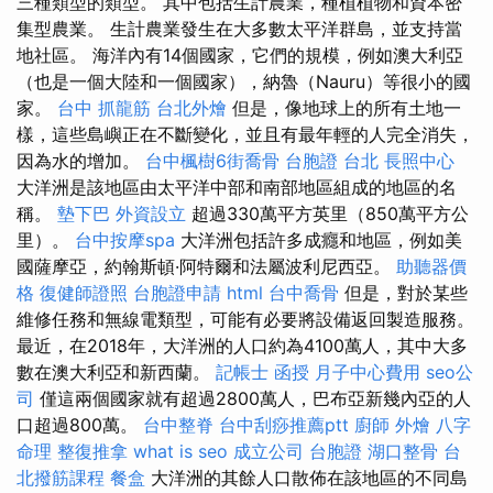
三種類型的類型。 其中包括生計農業，種植植物和資本密
集型農業。 生計農業發生在大多數太平洋群島，並支持當
地社區。 海洋內有14個國家，它們的規模，例如澳大利亞
（也是一個大陸和一個國家），納魯（Nauru）等很小的國
家。
台中 抓龍筋
台北外燴
但是，像地球上的所有土地一
樣，這些島嶼正在不斷變化，並且有最年輕的人完全消失，
因為水的增加。
台中楓樹6街喬骨
台胞證 台北
長照中心
大洋洲是該地區由太平洋中部和南部地區組成的地區的名
稱。
墊下巴
外資設立
超過330萬平方英里（850萬平方公
里）。
台中按摩spa
大洋洲包括許多成癮和地區，例如美
國薩摩亞，約翰斯頓·阿特爾和法屬波利尼西亞。
助聽器價
格
復健師證照
台胞證申請
html
台中喬骨
但是，對於某些
維修任務和無線電類型，可能有必要將設備返回製造服務。
最近，在2018年，大洋洲的人口約為4100萬人，其中大多
數在澳大利亞和新西蘭。
記帳士 函授
月子中心費用
seo公
司
僅這兩個國家就有超過2800萬人，巴布亞新幾內亞的人
口超過800萬。
台中整脊
台中刮痧推薦ptt
廚師 外燴
八字
命理 整復推拿
what is seo
成立公司
台胞證
湖口整骨
台
北撥筋課程
餐盒
大洋洲的其餘人口散佈在該地區的不同島