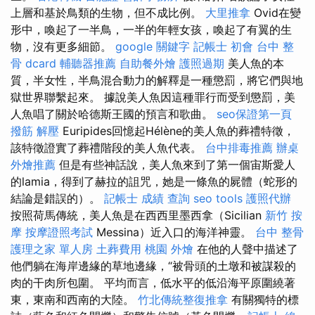
上層和基於鳥類的生物，但不成比例。
大里推拿
Ovid在變
形中，喚起了一半鳥，一半的年輕女孩，喚起了有翼的生
物，沒有更多細節。
google 關鍵字
記帳士 初會
台中 整
骨 dcard
輔聽器推薦
自助餐外燴
護照過期
美人魚的本
質，半女性，半鳥混合動力的解釋是一種懲罰，將它們與地
獄世界聯繫起來。 據說美人魚因這種罪行而受到懲罰，美
人魚唱了關於哈德斯王國的預言和歌曲。
seo保證第一頁
撥筋 解壓
Euripides回憶起Hélène的美人魚的葬禮特徵，
該特徵證實了葬禮階段的美人魚代表。
台中排毒推薦
辦桌
外燴推薦
但是有些神話說，美人魚來到了第一個宙斯愛人
的lamia，得到了赫拉的詛咒，她是一條魚的屍體（蛇形的
結論是錯誤的）。
記帳士 成績 查詢
seo tools
護照代辦
按照荷馬傳統，美人魚是在西西里墨西拿（Sicilian
新竹 按
摩
按摩證照考試
Messina）近入口的海洋神靈。
台中 整骨
護理之家 單人房
土葬費用
桃園 外燴
在他的人聲中描述了
他們躺在海岸邊緣的草地邊緣，“被骨頭的土墩和被謀殺的
肉的干肉所包圍。 平均而言，低水平的低沿海平原圍繞著
東，東南和西南的大陸。
竹北傳統整復推拿
有關獨特的標