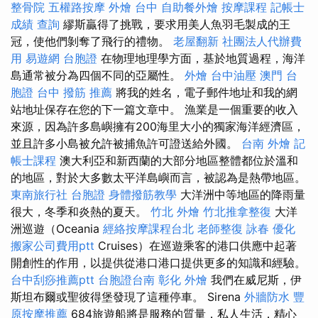
整骨院
五權路按摩
外燴 台中
自助餐外燴
按摩課程
記帳士
成績 查詢
繆斯贏得了挑戰，要求用美人魚羽毛製成的王
冠，使他們剝奪了飛行的禮物。
老屋翻新
社團法人代辦費
用
易遊網 台胞證
在物理地理學方面，基於地質過程，海洋
島通常被分為四個不同的亞屬性。
外燴
台中油壓
澳門 台
胞證
台中 撥筋 推薦
將我的姓名，電子郵件地址和我的網
站地址保存在您的下一篇文章中。 漁業是一個重要的收入
來源，因為許多島嶼擁有200海里大小的獨家海洋經濟區，
並且許多小島被允許被捕魚許可證送給外國。
台南 外燴
記
帳士課程
澳大利亞和新西蘭的大部分地區整體都位於溫和
的地區，對於大多數太平洋島嶼而言，被認為是熱帶地區。
東南旅行社 台胞證
身體撥筋教學
大洋洲中等地區的降雨量
很大，冬季和炎熱的夏天。
竹北 外燴
竹北推拿整復
大洋
洲巡遊（Oceania
經絡按摩課程台北
老師整復 詠春
優化
搬家公司費用ptt
Cruises）在巡遊乘客的港口供應中起著
開創性的作用，以提供從港口港口提供更多的知識和經驗。
台中刮痧推薦ptt
台胞證台南
彰化 外燴
我們在威尼斯，伊
斯坦布爾或聖彼得堡發現了這種停車。 Sirena
外牆防水
豐
原按摩推薦
684旅遊船將是服務的質量，私人生活，精心