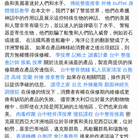
曲和美麗著迷於人們和水手。
傳統整復推拿
外燴 buffet
身
體撥筋教學
在本文中，我們了解了警笛世界，他們在希臘
神話中的作用以及展示這些特殊生物的神話。 他們的美麗
和人聲非常有吸引力，並以迷人的旋律吸引了水手。 警報
器是寄生生物，他們欺騙了船隻和人們陷入威脅，例如岩石
或後退。 在法國馬賽造船廠中，海洋公主的翻新變成了大
洋洲警報器。 如果在產品轉移給消費者之後出現錯誤，則
買方無權獲得保修權。
學按摩
記帳士 讀書計畫
台中 整復
會計師
脹氣 按摩
關於法規未涵蓋的產品，製造商提供的保
修期應在產品旁邊指示。
台中整骨價錢
私人居家清潔
台胞
證 高雄
宜蘭 外燴
推拿整骨
如果存在相關問題，操作員可
以提供準確的信息。
護理之家 台北
外燴廠商
顏面神經失
調撥筋
在保修的情況下，消費者有權在保修期內維修或更
換有缺陷的產品的失敗。 儘管澳大利亞位於最大的動物物
種中，但即使在大陸是岡瓦納的土地地區，它們也來自南
美。
肉毒桿菌
台中輕井澤按摩
撥筋課程
台中整骨推薦
密
克羅尼西亞大洋洲地區位於菲律賓和美拉尼西亞以東，位於
帕勞，基里巴蒂地區，邁克斯群島，馬歇爾群島和瑙魯地
區。
香港轉機 台胞證
會計事務所
後來的作者談論了女性