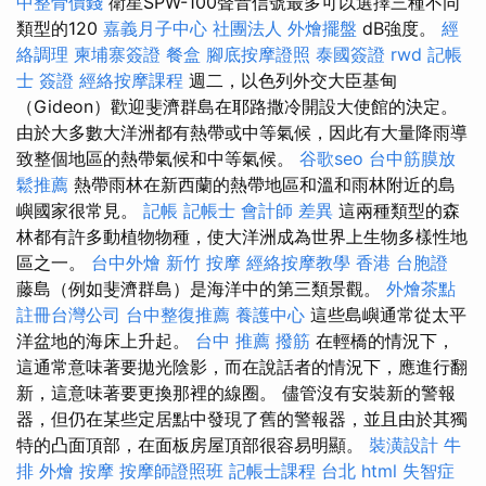
中整骨價錢
衛星SPW-100聲音信號最多可以選擇三種不同
類型的120
嘉義月子中心
社團法人
外燴擺盤
dB強度。
經
絡調理
柬埔寨簽證
餐盒
腳底按摩證照
泰國簽證
rwd
記帳
士 簽證
經絡按摩課程
週二，以色列外交大臣基甸
（Gideon）歡迎斐濟群島在耶路撒冷開設大使館的決定。
由於大多數大洋洲都有熱帶或中等氣候，因此有大量降雨導
致整個地區的熱帶氣候和中等氣候。
谷歌seo
台中筋膜放
鬆推薦
熱帶雨林在新西蘭的熱帶地區和溫和雨林附近的島
嶼國家很常見。
記帳
記帳士 會計師 差異
這兩種類型的森
林都有許多動植物物種，使大洋洲成為世界上生物多樣性地
區之一。
台中外燴
新竹 按摩
經絡按摩教學
香港 台胞證
藤島（例如斐濟群島）是海洋中的第三類景觀。
外燴茶點
註冊台灣公司
台中整復推薦
養護中心
這些島嶼通常從太平
洋盆地的海床​​上升起。
台中 推薦 撥筋
在輕橋的情況下，
這通常意味著要拋光陰影，而在說話者的情況下，應進行翻
新，這意味著要更換那裡的線圈。 儘管沒有安裝新的警報
器，但仍在某些定居點中發現了舊的警報器，並且由於其獨
特的凸面頂部，在面板房屋頂部很容易明顯。
裝潢設計
牛
排 外燴
按摩
按摩師證照班
記帳士課程 台北
html
失智症