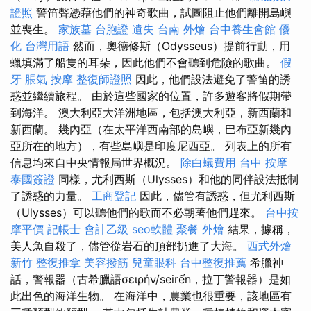
證照
警笛聲憑藉他們的神奇歌曲，試圖阻止他們離開島嶼
並喪生。
家族墓
台胞證 遺失
台南 外燴
台中養生會館
優
化 台灣用語
然而，奧德修斯（Odysseus）提前行動，用
蠟填滿了船隻的耳朵，因此他們不會聽到危險的歌曲。
假
牙
脹氣 按摩
整復師證照
因此，他們設法避免了警笛的誘
惑並繼續旅程。 由於這些國家的位置，許多遊客將假期帶
到海洋。 澳大利亞大洋洲地區，包括澳大利亞，新西蘭和
新西蘭。 幾內亞（在太平洋西南部的島嶼，巴布亞新幾內
亞所在的地方），有些島嶼是印度尼西亞。 列表上的所有
信息均來自中央情報局世界概況。
除白蟻費用
台中 按摩
泰國簽證
同樣，尤利西斯（Ulysses）和他的同伴設法抵制
了誘惑的力量。
工商登記
因此，儘管有誘惑，但尤利西斯
（Ulysses）可以聽他們的歌而不必朝著他們趕來。
台中按
摩平價
記帳士 會計乙級
seo軟體
聚餐 外燴
結果，據稱，
美人魚自殺了，儘管從岩石的頂部扔進了大海。
西式外燴
新竹 整復推拿
美容撥筋
兒童眼科
台中整復推薦
希臘神
話，警報器（古希臘語σειρήν/seirến，拉丁警報器）是如
此出色的海洋生物。 在海洋中，農業也很重要，該地區有