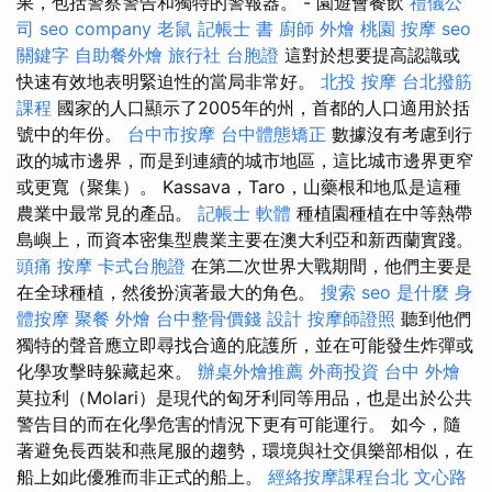
果，包括警察警告和獨特的警報器。 - 園遊會餐飲
禮儀公
司
seo company
老鼠
記帳士 書
廚師 外燴
桃園 按摩
seo
關鍵字
自助餐外燴
旅行社 台胞證
這對於想要提高認識或
快速有效地表明緊迫性的當局非常好。
北投 按摩
台北撥筋
課程
國家的人口顯示了2005年的州，首都的人口適用於括
號中的年份。
台中市按摩
台中體態矯正
數據沒有考慮到行
政的城市邊界，而是到連續的城市地區，這比城市邊界更窄
或更寬（聚集）。 Kassava，Taro，山藥根和地瓜是這種
農業中最常見的產品。
記帳士 軟體
種植園種植在中等熱帶
島嶼上，而資本密集型農業主要在澳大利亞和新西蘭實踐。
頭痛 按摩
卡式台胞證
在第二次世界大戰期間，他們主要是
在全球種植，然後扮演著最大的角色。
搜索
seo 是什麼
身
體按摩
聚餐 外燴
台中整骨價錢
設計
按摩師證照
聽到他們
獨特的聲音應立即尋找合適的庇護所，並在可能發生炸彈或
化學攻擊時躲藏起來。
辦桌外燴推薦
外商投資
台中 外燴
莫拉利（Molari）是現代的匈牙利同等用品，也是出於公共
警告目的而在化學危害的情況下更有可能運行。 如今，隨
著避免長西裝和燕尾服的趨勢，環境與社交俱樂部相似，在
船上如此優雅而非正式的船上。
經絡按摩課程台北
文心路