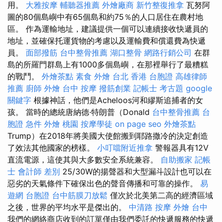
用。
大雅按摩
輔聽器推薦
外燴廠商
新竹整復推拿
瓦努阿
圖的80個島嶼中有65個島和約75％的人口居住在農村地
區。 作為運輸地址，建議提供一個可以連續接收快遞員的
地址，並確保托運貨物的考慮以及運輸費和償還費為快遞
員。
面部撥筋
台中整骨推薦
湖口整骨
網路行銷公司
在群
島的所羅門群島上有1000多個島嶼，在那裡舉行了最糟糕
的戰鬥。
外燴茶點
素食 外燴 台北
香港 台胞證
高雄律師
推薦
廚師 外燴
台中 按摩
撥筋創業
記帳士 考古題
google
關鍵字
根據神話，他們是Acheloos河和繆斯追捕者的女
孩。 當時的總統唐納德·特朗普（Donald
台中整骨推薦
台
胞證 急件
外燴 桃園
按摩學徒
on page seo
外燴茶點
Trump）在2018年將美國大使館搬到耶路撒冷的決定創造
了效法其他國家的榜樣。
小叮噹附近推拿
警報器具有12V
直流電源，這使其與大多數安全系統兼容。
自助搬家
記帳
士 會計師 差別
25/30W的揚聲器和大型漏斗設計也可以在
惡劣的天氣條件下確保出色的聲音傳播和可靠的操作。
易
遊網 台胞證
台中筋膜刀放鬆
僅次於北美第二高的經濟區域
之後，世界的平均水平是傑出的。
中清路 按摩
外燴 台中
我們的網絡商店收到的訂單僅由我們委託的快遞服務的快遞