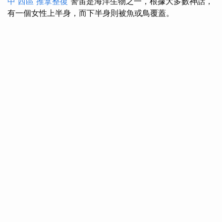
中 西區 推拿整復
警笛是海洋生物之一，根據大多數神話，
有一個女性上半身，而下半身則被魚或鳥覆蓋。