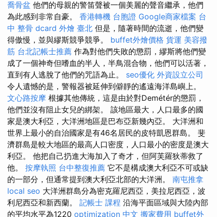
喬骨盆
他們的母親的警笛聲被一個美麗的聲音繼承，他們
為此感到非常自豪。
香港轉機 台胞證
Google商家檔案
台
中 整骨 dcard
外燴 臺北
但是，隨著時間的流逝，他們變
得傲慢，並與繆斯競爭競爭。
buffet外燴價格
貨運
美容撥
筋
台北記帳士推薦
作為對他們失敗的懲罰，繆斯將他們變
成了一個神奇但嗜血的半人，半鳥混合物，他們可以活著，
直到有人逃脫了他們的咒語為止。
seo優化
外資設立公司
令人遺憾的是，警報器被延伸到僻靜的遙遠海洋島嶼上。
文心路按摩
根據其他傳統，這是由於對Demétér的懲罰，
他們並沒有阻止女兒的綁架。 該地區最大，人口最多的國
家是澳大利亞，大洋洲地區是巴布亞新幾內亞。 大洋洲和
世界上最小的自治國家是有46名居民的皮特凱恩群島。 斐
濟群島是較大地區的最高人口密度，人口最小的密度是澳大
利亞。 他把自己扔進大海加入了奇才，但阿芙羅狄蒂救了
他。
按摩執照
台中整復推薦
它不是構成澳大利亞不可或缺
的一部分，但通常提到澳大利亞北部的大洋洲。
南屯推拿
local seo
大洋洲群島分為密克羅尼西亞，美拉尼西亞，波
利尼西亞和新西蘭。
記帳士 課程
沿海平面區域與大陸內部
的平均水平為1220
optimization 中文
搬家費用
buffet外