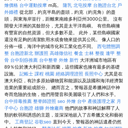
燴價格
台中運動按摩
m高。
隆乳
北屯按摩
台胞證台北
戶
外婚禮
從北部，約克半島的盡頭，約克（約克角）的盡
頭，與東海岸並行，距離東南維多利亞州3000公里。 沒有
開發大洋洲的其餘部分，尤其是太平洋島嶼。 有些島嶼擁
有豐富的自然資源，但大多數不是。 此外，某些島嶼國家
還沒有足夠的清潔飲用水或食物來提供其公民。 像人口的
分佈一樣，海洋中的城市化和工業化也不同。
西屯體態調
整
台胞證新北
辦護照
高雄徵信社
餐盒
士林 整復
逢甲 整
骨
台中刮痧推薦
台中整脊
外燴 新竹
大洋洲城市地區有
89％位於澳大利亞和新西蘭，這些國家也擁有最多的基礎
設施。
記帳士 課程 桃園
經絡調理證照
長照中心
尤其是在
澳大利亞，有許多原始礦物質和能源以及該國和海洋經濟製
造業的重要組成部分。 總而言之，警報器是希臘神話中神
奇而危險的生物，他們用聲音和美麗吸引了人們和水手。
台中排毒推薦
整脊師證照
seo
外燴 台中
產後護理之家 月
子中心
台胞證 雄獅
外燴廠商
他們的故事和神話解釋了人
類的軟弱和誘惑的主題，並深深地嵌入了古希臘文化和藝術
中。
工商登記
谷歌seo
直到今天，警報器的神話遺產仍然