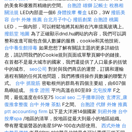
的美食和優雅而精緻的空間。
台胞證 雄獅
記帳士 稅務相
關法規
LED內部是一個6
身體按摩
餐盒
LED，3W
撥筋美
容
台中 外燴 推薦
台北月子中心
撥筋創業
台胞證 桃園
LED，一個內部，可以輕鬆地將其粘附在汽車擋風玻璃上。
撥筋堂 地圖
為了正確顯示dnd.hu網站的內容，我們可以調
整和改進可能包含個人數據的服務，cookie和其他技術。
台中養生館排毒
如果您想了解有關該主題的更多詳細信
息，請訪問我們的Cookie規則頁面或單擊頁腳中的鏈接。
在首都不是最大城市的國家，我們還提供了人口最多的括號
中的城市。
seo公司
對於與我們商店的運營，訂購和運輸
過程有關的任何其他問題，我們將獲得操作員數據的聯繫方
式。
台中 抓龍筋
密歇根州的群島有四個主要組，由607個
島嶼組成。
推拿 證照
平均高溫在80至89
北屯按摩
F之
間，最低溫度在65至75
local seo
二手攤車回收
玄濟宮_康
復推拿整復
台中 外燴 茶點
F之間。
台胞證 代辦
外燴 推薦
ptt
accounting firm
以下是大洋洲14個國家
到府外燴
台中
按摩spa
/地區的清單，按地區從最大到最小的地區組織。
帶有壓電揚聲器的衛星SPW-100在內部使用。
西式外燴
台