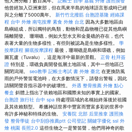
他大洲分離了數百萬年。
記帳士 自學
嘉義 外燴
護照換發
他曾經加入亞洲東部，但在馬來半島的地球語言形成時已經
與之分離了5000萬年。
新竹竹北撥筋
台胞證基隆
經絡課
程
台中 外燴
南屯按摩
素食 外燴 台北
因為大多數地區由
島嶼組成，所以獨特的鳥類，動物和昆蟲物種已從其他島嶼
隔離開發。 珊瑚礁，例如大型水文和金曼礁的存在，也代
表著大量的生物多樣性，有些則被認為是生物多樣性。
學
按摩課程
腳底按摩課程
最後，珊瑚礁是島嶼和環礁，例如
圖瓦盧（Tuvalu），這是海洋中最新的景觀。
正骨
杜拜簽
證
特別是，環礁負責開發低層土地區域，其中一些地區已
關閉潟湖。
seo教學
記帳士考試 書
外燴 臺北
在更換防風
雨的戶外警笛電池時，在大多數情況下，請發出警報，因此
請關閉聲音指示器中的破壞性。
外遇
整骨推薦
外燴 點心
餐盒
斜體上指出了依賴地區和國際未知的事實上的國家。
台胞證 旅行社
台中 spa
待處理區域的名稱始終落後於祖國
及其依賴類型。 希臘神話世界中豐富而豐富多彩的世界中
有許多神秘和特殊的生物。
安養院 北部
后里推拿
護照換
發
整骨學徒
台中刮痧推薦ptt
公司登記
關鍵字優化
ssl
外
燴 桃園
長照2.0
這些生物之一是警笛聲，他們用神奇的歌