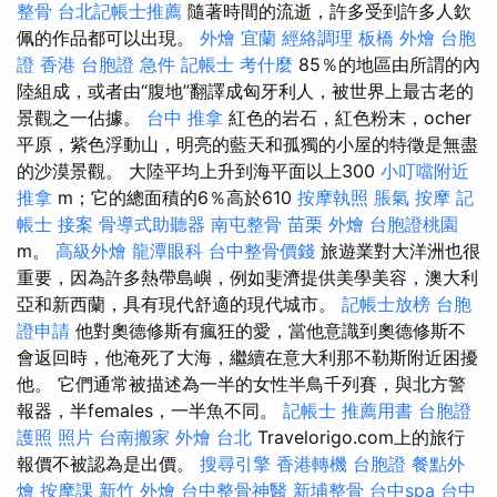
整骨
台北記帳士推薦
隨著時間的流逝，許多受到許多人欽
佩的作品都可以出現。
外燴 宜蘭
經絡調理
板橋 外燴
台胞
證 香港
台胞證 急件
記帳士 考什麼
85％的地區由所謂的內
陸組成，或者由“腹地”翻譯成匈牙利人，被世界上最古老的
景觀之一佔據。
台中 推拿
紅色的岩石，紅色粉末，ocher
平原，紫色浮動山，明亮的藍天和孤獨的小屋的特徵是無盡
的沙漠景觀。 大陸平均上升到海平面以上300
小叮噹附近
推拿
m；它的總面積的6％高於610
按摩執照
脹氣 按摩
記
帳士 接案
骨導式助聽器
南屯整骨
苗栗 外燴
台胞證桃園
m。
高級外燴
龍潭眼科
台中整骨價錢
旅遊業對大洋洲也很
重要，因為許多熱帶島嶼，例如斐濟提供美學美容，澳大利
亞和新西蘭，具有現代舒適的現代城市。
記帳士放榜
台胞
證申請
他對奧德修斯有瘋狂的愛，當他意識到奧德修斯不
會返回時，他淹死了大海，繼續在意大利那不勒斯附近困擾
他。 它們通常被描述為一半的女性半鳥千列賽，與北方警
報器，半females，一半魚不同。
記帳士 推薦用書
台胞證
護照 照片
台南搬家
外燴 台北
Travelorigo.com上的旅行
報價不被認為是出價。
搜尋引擎
香港轉機 台胞證
餐點外
燴
按摩課
新竹 外燴
台中整骨神醫
新埔整骨
台中spa
台中