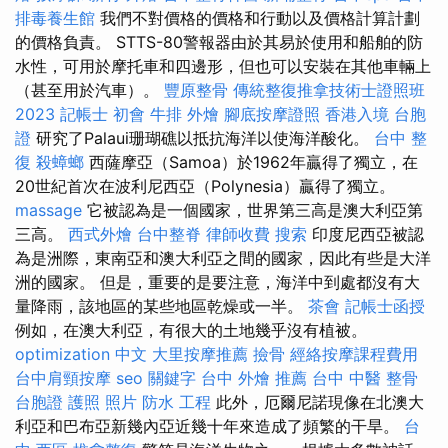
排毒養生館
我們不對價格的價格和行動以及價格計算計劃
的價格負責。 STTS-80警報器由於其易於使用和船舶的防
水性，可用於摩托車和四邊形，但也可以安裝在其他車輛上
（甚至用於汽車）。
豐原整骨
傳統整復推拿技術士證照班
2023
記帳士 初會
牛排 外燴
腳底按摩證照
香港入境 台胞
證
研究了Palaui珊瑚礁以抵抗海洋以使海洋酸化。
台中 整
復
殺蟑螂
西薩摩亞（Samoa）於1962年贏得了獨立，在
20世紀首次在波利尼西亞（Polynesia）贏得了獨立。
massage
它被認為是一個國家，世界第三高是澳大利亞第
三高。
西式外燴
台中整脊
律師收費
搜索
印度尼西亞被認
為是洲際，東南亞和澳大利亞之間的國家，因此有些是大洋
洲的國家。 但是，重要的是要注意，海洋中到處都沒有大
量降雨，該地區的某些地區乾燥或一半。
茶會
記帳士函授
例如，在澳大利亞，有很大的土地幾乎沒有植被。
optimization 中文
大里按摩推薦
撿骨
經絡按摩課程費用
台中肩頸按摩
seo 關鍵字
台中 外燴 推薦
台中 中醫 整骨
台胞證 護照 照片
防水 工程
此外，厄爾尼諾現像在北澳大
利亞和巴布亞新幾內亞近幾十年來造成了頻繁的干旱。
台