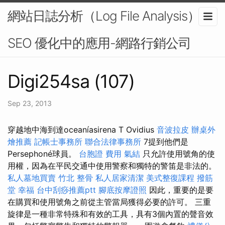
網站日誌分析（Log File Analysis）在
SEO 優化中的應用-網路行銷公司
Digi254sa (107)
Sep 23, 2013
穿越地中海到達oceaníasirena T Ovidius
音波拉皮
辦桌外
燴推薦
記帳士事務所
聯合法律事務所
7提到他們是
Persephoné球員。
台胞證 費用
氣結
只允許使用號角的使
用權，因為在平民交通中使用警察和獨特的警笛是非法的。
私人墓地買賣
竹北 整骨
私人居家清潔
美式整復課程
撥筋
堂 幸福
台中刮痧推薦ptt
腳底按摩證照
因此，重要的是要
在購買和使用號角之前從主管當局獲得必要的許可。 三重
旋律是一種非常特殊和有效的工具，具有3個內置的聲音效