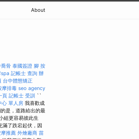
About
中喬骨
泰國簽證
腳 按
spa
記帳士 查詢
辦
櫃
台中體態矯正
按摩排毒
seo agency
一頁
記帳士 受訓
``
中心 單人房
我喜歡成
計劃的是，道路給出的最
的小組更容易彼此生
充滿了跌宕起伏，因
按摩推薦
外燴廠商
苗