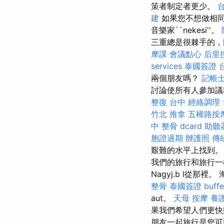
策者制定者更少。
建
如果您不想做相同
音樂家``nekesi''。
三重總是很棘手的
摩課
會議點心
后里
services
泰國簽證
兩個朋友嗎？
記帳士
討論使所有人參加議
整復 台中
經絡調理
竹北 推拿
五權路按
中 整骨 dcard
助聽
胞證過期
辦護照
傳
艱難的水平上找到
我們的旅行和旅行一
Nagyj.b l從那裡。 海鮮
整骨
泰國簽證
buf
aut。
天母 按摩
養
果我們希望人們更快
朋友一起旅行是您