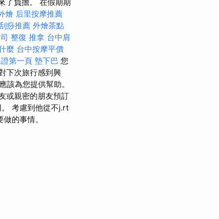
來了負擔。 在假期期
外燴
后里按摩推薦
刮痧推薦
外燴茶點
公司
整復 推拿
台中肩
什麼
台中按摩平價
保證第一頁
墊下巴
您
對下次旅行感到興
應該為您提供幫助。
友或親密的朋友預訂
考慮到他從不j.rt
要做的事情。