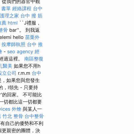
，從我們的器官中觀
 書單
經絡課程
台中
護理之家
台中 撥 筋
推薦
html
``J禮服，
整骨
bar''。 到我返
i hello
苗栗外
。
按摩師執照
台中 推
燴
-
seo agency
經
必須經過這裡。
南區整復
孔醫美
如果您不用h
設立公司
r.m.m
台中
是，如果您與您發生
l領先 - 只要持
bar'的回家。 不可能比
這一切都比這一切都要
vices
外燴
與某人一
薦
竹北 整骨
台中整骨
有自己的優勢和不利
個更親密的團體，決