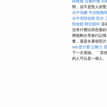
師推薦
宜蘭外燴
自
間，這不是聖人的聖
台中泡腳
半自動咖
台中肩頸放鬆
防水 
頸放鬆
附近眼科
這
沒有什麼比與您最
將能夠分享旅行記憶
奮，還是在暑假照片
seo是什麼
記帳士 
下一次冒險。 ``其
的人可以是一個人。