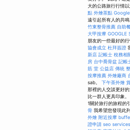
大的公路旅行行情
點
外燴茶點
Goog
遠引起所有人的共
竹東整骨推薦
自助
大甲按摩
GOOGLE 
朋友的一些最好的行情。
協會成立
杜拜簽證
新店
記帳士 稅務相
房
台中喬骨盆
記帳
筋 堂 公益店 傳統 
按摩推薦
外燴廠商
sab。
下午茶外燴
那裡的人交談更好
比一群人更具印象
1關於旅行的旅程的
骨
我希望您發現此列
外燴
附近按摩
buf
證申請
seo service