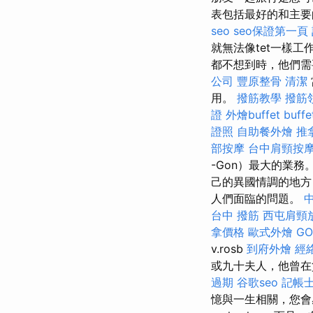
表包括最好的和主要
seo
seo保證第一頁
就無法像tet一樣
都不想到時，他們需
公司
豐原整骨
清潔
用。
撥筋教學
撥筋
證
外燴buffet
buf
證照
自助餐外燴
推
部按摩
台中肩頸按
-Gon）最大的業
己的異國情調的地方
人們面臨的問題。
台中 撥筋
西屯肩頸
拿價格
歐式外燴
GO
v.rosb
到府外燴
經
或九十夫人，他曾
過期
谷歌seo
記帳
憶與一生相關，您會感