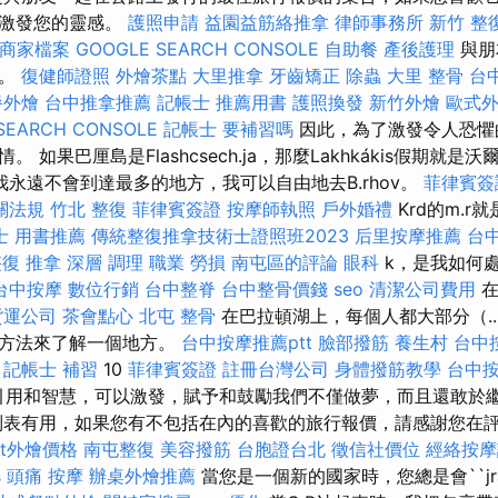
以激發您的靈感。
護照申請
益園益筋絡推拿
律師事務所
新竹 整
le商家檔案
GOOGLE SEARCH CONSOLE
自助餐
產後護理
與朋
鳴。
復健師證照
外燴茶點
大里推拿
牙齒矯正
除蟲
大里 整骨
台
餐外燴
台中推拿推薦
記帳士 推薦用書
護照換發
新竹外燴
歐式
SEARCH CONSOLE
記帳士 要補習嗎
因此，為了激發令人恐懼
 如果巴厘島是Flashcsech.ja，那麼Lakhkákis假期就是
我永遠不會到達最多的地方，我可以自由地去B.rhov。
菲律賓簽
關法規
竹北 整復
菲律賓簽證
按摩師執照
戶外婚禮
Krd的m.r就是
士 用書推薦
傳統整復推拿技術士證照班2023
后里按摩推薦
台
整復 推拿 深層 調理 職業 勞損 南屯區的評論
眼科
k，是我如何
台中按摩
數位行銷
台中整脊
台中整骨價錢
seo
清潔公司費用
在
貨運公司
茶會點心
北屯 整骨
在巴拉頓湖上，每個人都大部分（..
的方法來了解一個地方。
台中按摩推薦ptt
臉部撥筋
養生村
台中
。
記帳士 補習
10
菲律賓簽證
註冊台灣公司
身體撥筋教學
台中
引用和智慧，可以激發，賦予和鼓勵我們不僅做夢，而且還敢於
表有用，如果您有不包括在內的喜歡的旅行報價，請感謝您在
fet外燴價格
南屯整復
美容撥筋
台胞證台北
徵信社價位
經絡按摩
s
頭痛 按摩
辦桌外燴推薦
當您是一個新的國家時，您總是會``jra