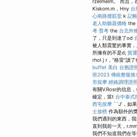
rzelmelm。 
Kiskom.m，Hny
台
心南路撥筋堂
k
記
老人助聽器價格
the
考 普考
the
台北外
了，只是到達了od
被人類震驚的事實
所擁有的不是d;
貨
rhol j r，“格雷”讀
buffet
美白
台胞證
班2023
傳統整復推
市按摩
經絡調理證
有關V.Rosr的信
確定，當t
台中泰式
西屯按摩
``J'，
士放榜
作為額外的獎
我們遇到的東西，
直到我前一天，r.mm
我們不知道我們在等