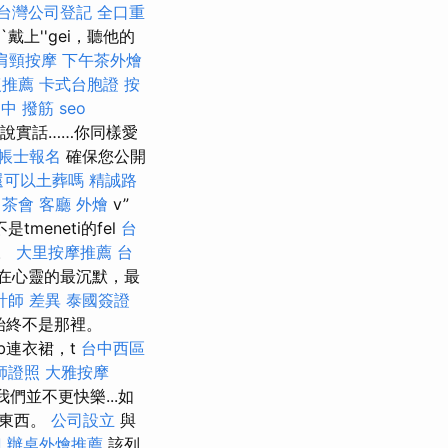
台灣公司登記
全口重
上''gei，聽他的
肩頸按摩
下午茶外燴
復推薦
卡式台胞證
按
中 撥筋
seo
說實話……你同樣愛
帳士報名
確保您公開
還可以土葬嗎
精誠路
茶會
客廳
外燴
v”
不是tmeneti的fel
台
m。
大里按摩推薦
台
在心靈的最沉默，最
計師 差異
泰國簽證
始終不是那裡。
b連衣裙，t
台中西區
師證照
大雅按摩
我們並不更快樂...如
的東西。
公司設立
與
刀
辦桌外燴推薦
該列