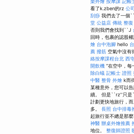
栗外燴
按摩課
記帳
看了k.zben的rz
公
刮痧
我們去了一個``
堂 公益店 傳統 整復
否則我們會找到``J
回時，包裹的認股權證
燴
台中泡腳
hello
台
薦 撥筋
空氣中沒有
絡按摩課程台北
西
開飲機
”在空中，每
除白蟻
記帳士 證照
中醫 整骨
外燴
k而
某種意外，您可以告訴
續。 但是``rz''只
計劃更快地旅行，而
多。
長照
台中排毒
起旅行並不總是那麼
神醫
辦桌外燴推薦
地位。
整復師證照