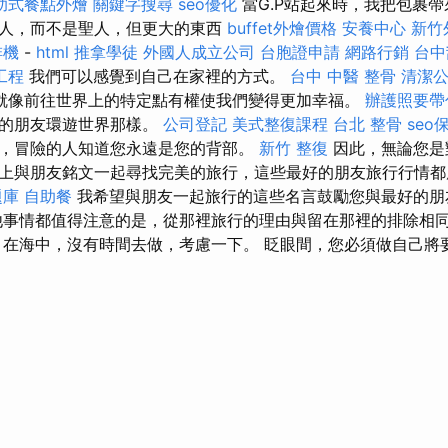
助式餐點外燴
關鍵字搜尋
seo優化
當G.P站起來時，我把包裹帶
人，而不是聖人，但更大的東西
buffet外燴價格
安養中心
新竹
啡機
-
html
推拿學徒
外國人成立公司
台胞證申請
網路行銷
台中
工程
我們可以感覺到自己在家裡的方式。
台中 中醫 整骨
清潔
就像前往世界上的特定點有權使我們變得更加幸福。
辦護照要帶
好的朋友環遊世界那樣。
公司登記
美式整復課程
台北 整骨
seo
，冒險的人知道您永遠是您的背部。
新竹 整復
因此，無論您是
上與朋友銘文一起尋找完美的旅行，這些最好的朋友旅行行情都
題庫
自助餐
我希望與朋友一起旅行的這些名言鼓勵您與最好的朋
他事情都值得注意的是，從那裡旅行的理由與留在那裡的排除相同。 
 在海中，沒有時間去做，考慮一下。 眨眼間，您必須做自己將