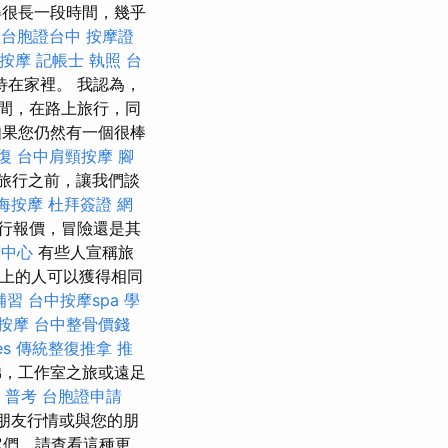
得很長一段時間，幾乎
台胞證台中
按摩證
 按摩
記帳士 執照
台
好待在家裡。 我認為，
時間，在路上旅行，同
果您仍然有一個很棒
復
台中肩頸按摩
腳
旅行之前，讓我們談
海按摩
杜拜簽證
網
行報價，冒險還是其
廣中心
有些人宣稱旅
神上的人可以獲得相同
補習
台中按摩spa
學
按摩
台中整骨價錢
es
傳統整復推拿
推
，工作室之旅或遠足
 普考
台胞證申請
朋友行情或與您的朋
它們，請查看這種更