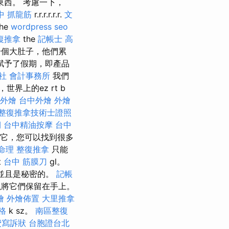
東西。 考慮一下，
中 抓龍筋
r.r.r.r.r.r.
文
he
wordpress seo
復推拿
the
記帳士 高
個大肚子，他們累
賦予了假期，即產品
社
會計事務所
我們
界上的ez rt b
外燴
台中外燴
外燴
整復推拿技術士證照
期
台中精油按摩
台中
它，您可以找到很多
命理 整復推拿
只能
t
台中 筋膜刀
gl。
，並且是秘密的。
記帳
以將它們保留在手上。
燴
外燴佈置
大里推拿
價格
k sz。
南區整復
費寫訴狀
台胞證台北