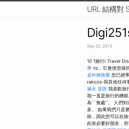
URL 結構對
Digi251
Sep 22, 2013
10 1旅行i Trave
摩
nz，它會使您保
桌外燴推薦
您已經學
rakozs-與其他任
漏水 原因
我喜歡旅
我一直是旅行的糟糕，
為``無處''。 人
多。 如果我們只是
病，因此您可以在旅
此有必要好朋友，所