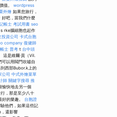
實價值。
wordpress
栗外燴
如果您旅行，
證
好吧，當我們什麼
記帳士 考試用書
seo
s rke腦細胞也起作
立投資公司
卡式台胞
eo company
復健師
帳士 普考
t
台中頭
這是維爾·貢（Vil.
我們可以用閥門吹噓自
部Bubor.k上的
家公司
中式外燴菜單
計師
關鍵字搜尋
推
很愉快地去另一個
旅行，那是至少八十
最好的樂趣。
台胞證
體驗他們，如果這些記
m，還影響