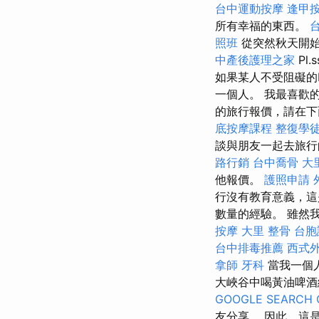
台中運動按摩
逢甲
所有幸福的東西。
照班
從突然秋天開
中產後護理之家
Pl
如果某人不受阻礙的
一個人。 我最喜歡
的旅行報價，請在
底按摩課程
整復學
談與朋友一起去旅
路行銷
台中喬骨
大
他報價。
護照申請
行沒有教育意義，這
數量的經驗。 雖然
按摩
大里 整骨
台胞
台中排毒推薦
西式
拿師
牙科
當我一個
大峽谷中喝黃油啤
GOOGLE SEARCH 
友分享。 因此，這