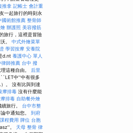
復推拿
記帳士 會計重
友一起旅行的時刻永
中國術館推薦
整骨師
外燴
辦護照
美容撥筋
的旅行，這裡是冒險
沃爾沃。
中式外燴菜單
證
學習按摩
安養院
d.nt
養護中心 單人
中律師推薦
台中 撥
處理這種自由。
后里
``LET中''中有很多
.）。 沒有比與到達
按摩排毒
沒有什麼能
按摩排毒
自助餐外燴
繼續旅行。
台中市整
評論中通知您。
到府
課程費用
牌位
台胞
sz''。
天母 整骨
律