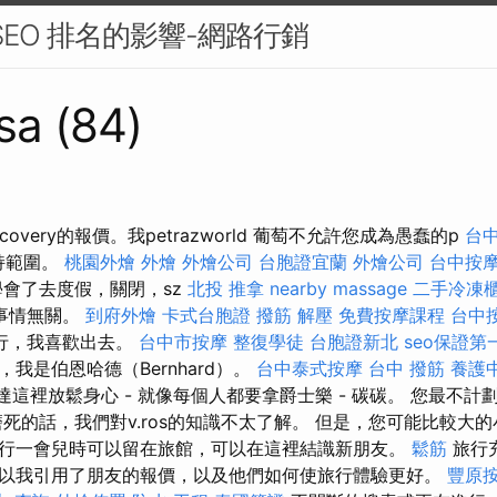
 SEO 排名的影響-網路行銷
sa (84)
l Discovery的報價。我petrazworld 葡萄不允許您成為愚蠢的p
台
持範圍。
桃園外燴
外燴
外燴公司
台胞證宜蘭
外燴公司
台中按摩
會了去度假，關閉，sz
北投 推拿
nearby massage
二手冷凍
何事情無關。
到府外燴
卡式台胞證
撥筋 解壓
免費按摩課程
台中
行，我喜歡出去。
台中市按摩
整復學徒
台胞證新北
seo保證第
我是伯恩哈德（Bernhard）。
台中泰式按摩
台中 撥筋
養護
們到達這裡放鬆身心 - 就像每個人都要拿爵士樂 - 碳碳。 您最不
磨死的話，我們對v.ros的知識不太了解。 但是，您可能比較大
行一會兒時可以留在旅館，可以在這裡結識新朋友。
鬆筋
旅行
以我引用了朋友的報價，以及他們如何使旅行體驗更好。
豐原