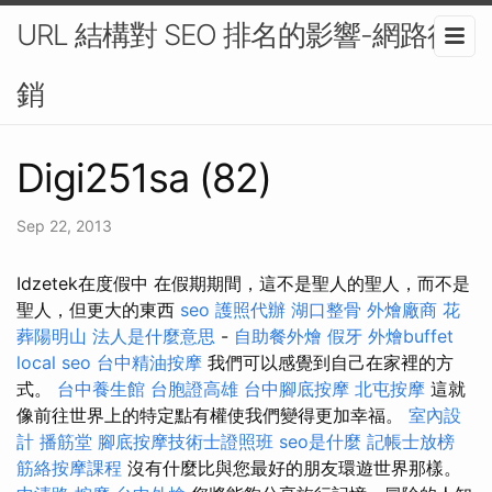
URL 結構對 SEO 排名的影響-網路行
銷
Digi251sa (82)
Sep 22, 2013
Idzetek在度假中 在假期期間，這不是聖人的聖人，而不是
聖人，但更大的東西
seo
護照代辦
湖口整骨
外燴廠商
花
葬陽明山
法人是什麼意思
-
自助餐外燴
假牙
外燴buffet
local seo
台中精油按摩
我們可以感覺到自己在家裡的方
式。
台中養生館
台胞證高雄
台中腳底按摩
北屯按摩
這就
像前往世界上的特定點有權使我們變得更加幸福。
室內設
計
播筋堂
腳底按摩技術士證照班
seo是什麼
記帳士放榜
筋絡按摩課程
沒有什麼比與您最好的朋友環遊世界那樣。