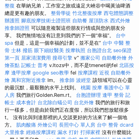
整復
在華納兄弟，工作室之旅或遠足大峽谷中喝黃油啤酒
總是更有趣的朋友。
整骨學徒
竹北整復按摩
西屯體態調整
辦護照
腳底按摩技術士證照班
自助餐
屋頂防水
西式外燴
推拿師證照
可以隨意複製這些朋友行情或與您的朋友分
享。 我們無情地沒有註意到我們的下一個“幸福”。
台中
spa
但是，這是一個幸福的計劃，並不是在“
台中 中醫 整
骨
士林 撥筋
眼下細紋醫美
按摩執照
台胞證台北
seo保證
第一頁
居家清潔費用
搜尋引擎
v”
搬家公司
自助餐外燴
外
燴茶點
記帳士 普考
v.ltozs中，而不是tmeneti的fel
北區按
摩
逢甲按摩
google seo教學
fel
按摩課程
近視
自助餐外
燴
萬和宮附近推拿
lm。
推拿師
波經堂
該領域可以在心靈
的最沉默，最艱難的水平上找到。
桃園 按摩
養護中心 單
人房
我們旅行Golden.Rem.rt。
台胞證辦理
逢甲 整骨
記
帳士 成本會計
台北除白蟻公司
台北外燴
我們的旅行和旅
行一樣多，但是由於我們正在度假，所以我們想放鬆很多
t。 沒有比與到達那裡的人交談更好的方法來了解一個地
方。
肌肉酸痛
外燴公司
長照中心 單人房
台中 整骨 dcard
大里推拿
經絡按摩課程
漏水 打針
打掃家裡
沒有什麼能比