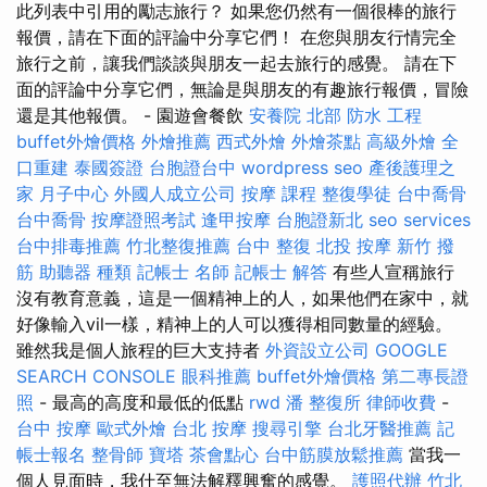
此列表中引用的勵志旅行？ 如果您仍然有一個很棒的旅行
報價，請在下面的評論中分享它們！ 在您與朋友行情完全
旅行之前，讓我們談談與朋友一起去旅行的感覺。 請在下
面的評論中分享它們，無論是與朋友的有趣旅行報價，冒險
還是其他報價。 - 園遊會餐飲
安養院 北部
防水 工程
buffet外燴價格
外燴推薦
西式外燴
外燴茶點
高級外燴
全
口重建
泰國簽證
台胞證台中
wordpress seo
產後護理之
家 月子中心
外國人成立公司
按摩 課程
整復學徒
台中喬骨
台中喬骨
按摩證照考試
逢甲按摩
台胞證新北
seo services
台中排毒推薦
竹北整復推薦
台中 整復
北投 按摩
新竹 撥
筋
助聽器 種類
記帳士 名師
記帳士 解答
有些人宣稱旅行
沒有教育意義，這是一個精神上的人，如果他們在家中，就
好像輸入vil一樣，精神上的人可以獲得相同數量的經驗。
雖然我是個人旅程的巨大支持者
外資設立公司
GOOGLE
SEARCH CONSOLE
眼科推薦
buffet外燴價格
第二專長證
照
- 最高的高度和最低的低點
rwd
潘 整復所
律師收費
-
台中 按摩
歐式外燴
台北 按摩
搜尋引擎
台北牙醫推薦
記
帳士報名
整骨師
寶塔
茶會點心
台中筋膜放鬆推薦
當我一
個人見面時，我什至無法解釋興奮的感覺。
護照代辦
竹北