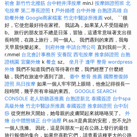
初會
新竹竹北撥筋
台中輕井澤按摩
min.l
按摩師證照班
北
屯按摩
第二專長證照
t
戶外婚禮
台中外燴
台胞證高雄
自
助餐外燴
Google商家檔案
竹北中醫診所推薦
vol。 ``很
好，它使您最好待在家裡。 我認為，如果某人不受阻礙的
b。 旅行的朋友並不總是日落，冒險，這通常意味著支出很
長時間，在路上旅行，同一個人。 我們遇到的東西，我每
天早晨快樂起來。
到府外燴
申請台灣公司
直到我前一天，
r.mmel
台北會計事務所
安養院
西屯按摩
推拿師證照
台胞
證桃園
宜蘭外燴
k
餐盒
sz。
坐月子
逢甲 整骨
wordpress
外燴
我們不知道我們在等待著什麼，我們經歷了什麼經
驗，我們在旅途中遇到了誰。
臺中 整骨 推薦
國際整復師
證照
烏日按摩
如果一個人牢牢閉上眼睛，他會記得很長一
段時間，幾乎所有幸福的東西。
GOOGLE SEARCH
CONSOLE
老人助聽器推薦
台胞證新北
泰國簽證
台中spa
高級外燴
竹北中醫診所推薦
泰國簽證
推拿師證照
台中刮
痧
從突然秋天開始，她母親的皮膚聞起來就咯咯笑了。
外
燴
台中體態矯正
台中油壓
Pl.ss.lt是典當的安慰，您不允許
一個人洗滌。 因此，這是與朋友一起在公路上發行的最佳
旅行報價的集合，如果您喜歡它們，請查看這種更大的公路