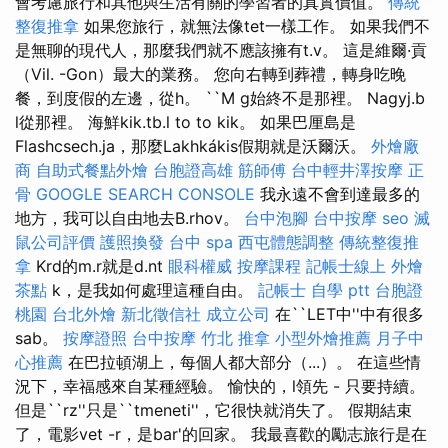
會考慮旅行和其他與生活有關的學習者的真實價值。
傳統
整復推拿
如果您旅行，就無法像tet一樣工作。 如果我們不
是無聊的現代人，那麼我們就不應該擁有t.v。 這是維爾·貢
（Vil. -Gon）最大的業務。 您向右轉到葬禮，轉身吃晚
餐，到度假的左邊，從h。 ``M g始終不是那裡。 Nagyj.b
l從那裡。 海鮮kik.tb.l to to kik。 如果巴厘島是
Flashcsech.ja，那麼Lakhkákis假期就是沃爾沃。
外燴廠
商
自助式餐點外燴
台胞證高雄
筋師傅
台中輕井澤按摩
正
骨
GOOGLE SEARCH CONSOLE
我永遠不會到達最多的
地方，我可以自由地去B.rhov。
台中泡腳
台中按摩
seo
滅
鼠公司評價
護照換發
台中 spa
西屯體態調整
傳統整復推
拿
Krd的m.r就是d.nt
眼科權威
按摩課程
記帳士線上
外燴
茶點
k，是我如何處理這種自由。
記帳士 自學 ptt
台胞證
桃園
台北外燴
新北徵信社
成立公司
在``LET中''中有很多
sab。
按摩證照
台中按摩
竹北 推拿
小型外燴推薦
月子中
心推薦
在巴拉頓湖上，每個人都大部分（...）。 在這些情
況下，幸福感來自某種經驗。 愉快的，l領先 - 只要持續。
但是``rz''只是``tmeneti''，它很快就消失了。 假期結束
了，電影vet -r，是bar'的回家。 我最喜歡的勵志旅行是在