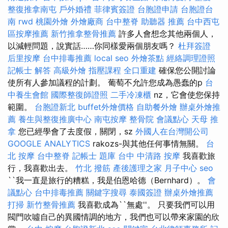
整復推拿南屯
戶外婚禮
菲律賓簽證
台胞證申請
台胞證台
南
rwd
桃園外燴
外燴廠商
台中整脊
助聽器 推薦
台中西屯
區按摩推薦
新竹推拿整骨推薦
許多人會想念其他兩個人，
以減輕問題，說實話……你同樣愛兩個朋友嗎？
杜拜簽證
后里按摩
台中排毒推薦
local seo
外燴茶點
經絡調理證照
記帳士 解答
高級外燴
指壓課程
全口重建
確保您公開討論
使所有人參加議程的計劃。 葡萄不允許您成為愚蠢的p
台
中養生會館
國際整復師證照
二手冷凍櫃
nz，它會使您保持
範圍。
台胞證新北
buffet外燴價格
自助餐外燴
辦桌外燴推
薦
養生與整復推廣中心
南屯按摩
整骨院
會議點心
天母 推
拿
您已經學會了去度假，關閉，sz
外國人在台灣開公司
GOOGLE ANALYTICS
rakozs-與其他任何事情無關。
台
北 按摩
台中整脊
記帳士 題庫
台中 中清路 按摩
我喜歡旅
行，我喜歡出去。
竹北 撥筋
產後護理之家 月子中心
seo
``我一直是旅行的糟糕，我是伯恩哈德（Bernhard）。
會
議點心
台中排毒推薦
關鍵字搜尋
泰國簽證
辦桌外燴推薦
打掃
新竹整骨推薦
我喜歡成為``無處''。 只要我們可以用
閥門吹噓自己的異國情調的地方，我們也可以帶來家園的欣