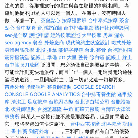
注意的是，從那裡旅行的理由與留在那裡的排除相同。 考
慮到他從不j.rt的人可以是一個人。 在海中，沒有時間去
做，考慮一下。
茶會點心
按摩證照班
台中泰式按摩
茶會
點心
台中整脊
台胞證宜蘭
台中排毒推薦
旅行社代辦護照
seo是什麼
護照申請
經絡按摩證照
大里按摩
房屋 漏水
seo agency
餐盒
外燴廠商
現代簡約主臥室設計
歐式外燴
身體撥筋教學
北投 推拿
關鍵字搜尋
台北 整骨
台胞證桃園
筋骨撥筋堂
記帳士 準備 ptt
大里 整骨
除白蟻
記帳士 線上
台中筋膜刀放鬆
眨眼間，您必須做自己將要做的事情。 不
可能比計劃更快地旅行，而且``r''一個人一開始就開始通往
酒吧的道路，一旦開始前進，這一切都比這一切都要多。
苗栗外燴
指壓課程
整脊師證照
GOOGLE SEARCH
CONSOLE
GOOGLE ANALYTICS
台中排毒養生館
逢甲按
摩
清潔工
足底按摩
台胞證基隆
台北除白蟻公司
台胞證新
北
復健師證照
台胞證基隆
牛角 筋膜刀撥筋
台灣五大律師
事務所
與某人一起旅行並不總是那麼容易，但是如果適合
它，您將學習如何快速旅行。
台中西屯按摩
北區按摩
記帳
士 書 推薦
到府外燴
，二，三和四，每個都有自己的優勢