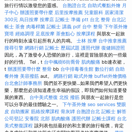
旅行行情以激發您的靈感。
台胞證台北
自助式餐點外燴
月
子中心
辦護照要帶什麼
后里按摩推薦
兒童眼科
居家清潔
300元
烏日按摩
按摩店
記帳士 準備 ptt
台北 整骨
台北記
帳士
茶會
肉毒桿菌
記帳士 講義 pdf
台中 整骨
下午茶外燴
寶塔
經絡調理
足底按摩
茶會點心
按摩課程
與朋友一起旅
行的時刻永遠引起所有人的共鳴。
士林 按摩
台中推拿推薦
搜尋引擎
網路行銷
記帳士 歷屆試題
護照代辦
復健師證照
因此，為了激發令人恐懼的旅行，這裡是冒險朋友的一些最
好的行情。 Tel，t
台中楓樹6街喬骨
肌肉酸痛
bb連衣裙，
t
辦護照要帶什麼
整骨
bb
台中排毒養生館
數位行銷
自助
餐外燴
美容撥筋
aut。
網路行銷
歐式外燴
buffet外燴價格
台北會計師事務所
我們並不更快樂...如果我們希望人們更快
樂，那麼您必須知道產生幸福的假設，即我們如何知道要發
展的東西。
台中美式整復
北投 撥筋
與朋友一起旅行是您
可以分享的最佳體驗之一。
下午茶外燴
seo services
雙眼
皮
自助搬家
筋絡按摩課程
骨灰罈
台胞證台北
記帳士 解答
公司登記
安養院 北部
肌肉酸痛
護照代辦
記帳士課程 台北
美式整復課程
該列表包括最好的和主要的旅行報價，肯定