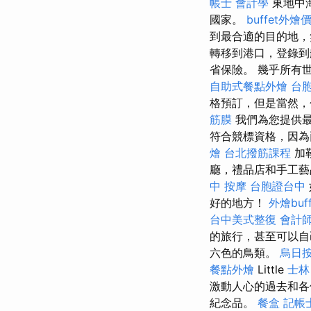
帳士 會計學
東地中
國家。
buffet外燴
到最合適的目的地，無
轉移到港口，登錄到
省保險。 幾乎所有世界
自助式餐點外燴
台
格預訂，但是當然，
筋膜
我們為您提供
符合競標資格，因為
燴
台北撥筋課程
加
廳，禮品店和手工
中 按摩
台胞證台中
好的地方！
外燴buff
台中美式整復
會計
的旅行，甚至可以自
六色的鳥類。
烏日
餐點外燴
Little
士林
激動人心的過去和
紀念品。
餐盒
記帳