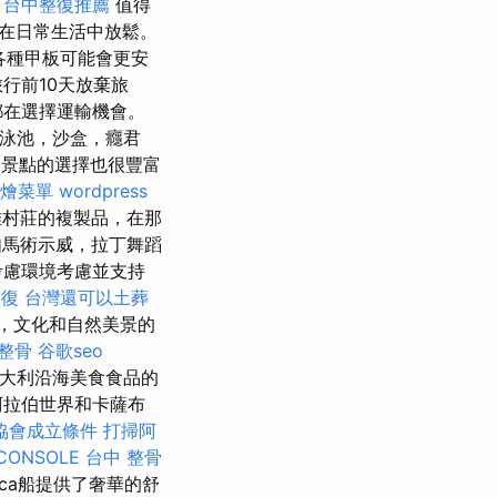
。
台中整復推薦
值得
在日常生活中放鬆。
各種甲板可能會更安
行前10天放棄旅
都在選擇運輸機會。
游泳池，沙盒，癮君
景點的選擇也很豐富
燴菜單
wordpress
雅村莊的複製品，在那
馬術示威，拉丁舞蹈
考慮環境考慮並支持
整復
台灣還可以土葬
，文化和自然美景的
整骨
谷歌seo
大利沿海美食食品的
阿拉伯世界和卡薩布
協會成立條件
打掃阿
CONSOLE
台中 整骨
fica船提供了奢華的舒