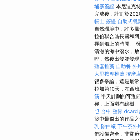
埔寨簽證
本尼迪克
完成後，計劃於202
帳士 簽證
自助式餐
自然環境中，許多風
拉伯聯合酋長國和阿
擇到船上的時間。 
清澈的海中潛水，放
啡，然後出發並發現
聽器推薦
自助餐
外
大里按摩推薦
按摩
很多爭論，這是最常
拉加第10天，在西
筋
半天計劃的可選節目
徑，上面襯有綠樹
照
台中 整骨 dcard
築中最傑出的作品之
乳
除白蟻
下午茶外
們設備齊全，非常