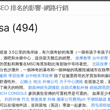
 SEO 排名的影響-網路行銷
sa (494)
巡遊 3.5公里的海岸線，有六個奇妙的海灘（一個有孩子有孩
，酒吧和水療中心，提供當天難忘的經歷。
按摩教學
台中舒壓
的景點和興奮在MSC海濱加勒比海冒險中等待著您。
北區按摩
白色沙灘外，一個神奇的瀑布和一個神秘的瑪雅毀滅城市在熱帶
廠商
學習按摩
台中輕井澤按摩
除了征服墨西哥的牙買加和科蘇
的舒適性外。
記帳士 稅法
外燴公司
月子中心價格
在巡遊之前，
花了兩天的時間。
顏面神經失調撥筋
自助式餐點外燴
經絡調理證
RCH CONSOLE
參與廣告宣傳的可選程序是可選的。 如果至少有
遊。
到府外燴
竹北 整復推拿
外燴
搬家公司費用ptt
平價助聽器
可以在場地申請，並與當地（英語）導遊一起參加。
西屯肩頸