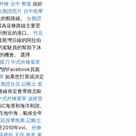
外燴
台中 整復
由於
台胞證照片
台中按摩
歡的船路線。
台胞證
因為這條路線主要受
示附近的港口。
竹北
波斯灣沿線的阿拉伯
的駕駛員的幫助下沐
的機會。 選擇
筋膜刀
中式外燴菜單
我們的Facebook頁面
教學
如果您打算或決定
台胞證台北
記帳士 套
路線肯定會導致北歐
中式外燴菜單
波經堂
SC海濱和海洋和諧。
在地中海，氣候全年
屯區按摩推薦
記帳士
010年xvi。
外燴
容撥筋
天母 推拿
柬