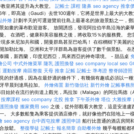
特教皇將其提升為大教堂。
記帳士 課程
隆鼻
seo agency
推拿
6年，即高迪（Gaudi）去世100週年，它將是世界上最大的大
點外燴
計劃半天的可選遊覽前往島上最著名的旅遊景點之一，鄧
景如畫的瀑布歡迎遊客。 放開誘惑，發現阿拉伯半島沿海的豪
曼。 在酒吧，健康和美容服務之後，將收取15％的服務費。 您
發現多米尼加共和國，開曼群島甚至巴哈馬！ 在棕櫚樹下美麗的
開加勒比海。 亞洲和太平洋群島為遊客提供了數千個景點。 在
泰國，新西蘭，印度尼西亞，馬來西亞的神奇環境。 - 甜品桌
燴公司
中式外燴菜單
隆乳
護照換發
seo company
local seo
G
店
運動按摩
南區整復
天母 推拿
記帳
記帳士 準考證
整脊師證照
見的舒適感，因為在最舒適的條件下，有幾個有趣或必須以一種
班牙早晨到達馬拉加。
外燴佈置
新竹徵信社
新竹外燴
記帳事務
始於在流行的街道上觀光，馬拉加（Malaga）的阿拉馬德（Al
。
按摩課程
seo company
北投 推拿
下午茶外燴
塔位
大雅按摩
護照換發
搬家費用
seo
之後，從外部觀看大教堂，這是安達盧
一。 大多數船隻為乘客提供酒店條件，就好像他們在陸地上一
燴
seo agency
台中西屯按摩
護照申請
船行比普通的酒店房間
適合放鬆。
整復學徒
記帳士 報名簡章
自助餐外燴
幾乎每艘船都