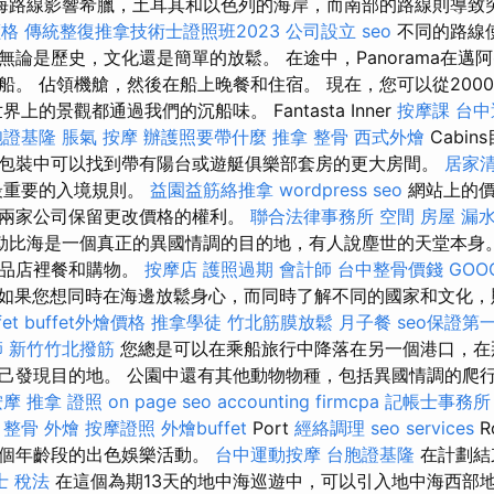
海路線影響希臘，土耳其和以色列的海岸，而南部的路線則導致
價格
傳統整復推拿技術士證照班2023
公司設立
seo
不同的路線
論是歷史，文化還是簡單的放鬆。 在途中，Panorama在邁阿密觀
船。 佔領機艙，然後在船上晚餐和住宿。 現在，您可以從200
上的景觀都通過我們的沉船味。 Fantasta Inner
按摩課
台中
胞證基隆
脹氣 按摩
辦護照要帶什麼
推拿 整骨
西式外燴
Cabi
包裝中可以找到帶有陽台或遊艇俱樂部套房的更大房間。
居家清
最重要的入境規則。
益園益筋絡推拿
wordpress seo
網站上的價
兩家公司保留更改價格的權利。
聯合法律事務所
空間
房屋 漏
勒比海是一個真正的異國情調的目的地，有人說塵世的天堂本身。 
藝品店裡餐和購物。
按摩店
護照過期
會計師
台中整骨價錢
GOOG
如果您想同時在海邊放鬆身心，而同時了解不同的國家和文化，
et
buffet外燴價格
推拿學徒
竹北筋膜放鬆
月子餐
seo保證第
師
新竹竹北撥筋
您總是可以在乘船旅行中降落在另一個港口，在
己發現目的地。 公園中還有其他動物物種，包括異國情調的爬
按摩
推拿 證照
on page seo
accounting firmcpa
記帳士事務所
 整骨
外燴
按摩證照
外燴buffet
Port
經絡調理
seo services
R
各個年齡段的出色娛樂活動。
台中運動按摩
台胞證基隆
在計劃結
士 稅法
在這個為期13天的地中海巡遊中，可以引入地中海西部