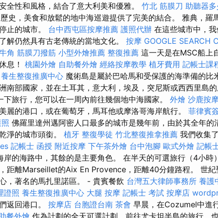
安全性和風格，結合了意大利美和優雅。
竹北 筋膜刀
助聽器多
歷史，美食和放鬆的地中海巡遊提供了完美的結合。 雅典，羅
間停止的城市。
台中西屯區按摩推薦
護照代辦
在這些城市中，我
了解仍然具有古老傳統的當地文化。
按摩
GOOGLE SEARCH 
牛角 筋膜刀撥筋
小型外燴推薦
整復推薦
這一天是在MSC船上
雲休息！
桃園外燴
自助餐外燴
經絡按摩教學
植牙費用
記帳士課
養生整復推廣中心
魔術島是屬於巴哈馬和受保護的海準備的比米
洲南部國家，並在土耳其，意大利，埃及，突尼斯或西西里島的
一下旅行，您可以在一周內前往幾個地中海國家。
外燴
沙鹿按
美麗的港口，或在葡萄牙，馬耳他或摩洛哥海岸航行。
菲律賓
護照
佛羅里達州邁阿密人口最多的城市是幾年前，由於其全年的
最乾淨的城市頭銜。
植牙
整復學徒
竹北整復推拿推薦
我們收集了
ces
記帳士 函授
附近按摩
下午茶外燴
台中泡腳
歐式外燴
記帳士
海岸的海路中，其餘的是主要角色。 在半天的可選旅行（4小時
離Marseillet的Aix En Provence，距離40分鐘路程。
心，著名的馬扎里諾區。 - 貴賓餐飲
台灣五大律師事務所
養護
理證照
養生整復推廣中心
大腿 按摩
記帳士 考試
按摩店
wordpr
我們返回港口。
按摩店
台胞證台南
茶會
早晨，在Cozumel中
助餐外燴
作為計劃的全天可選計劃，前往尤卡坦半島的旅行，