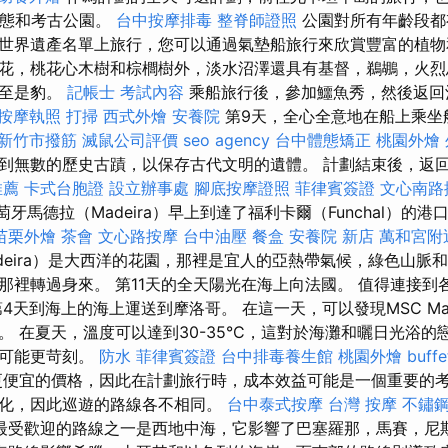
t生態和考古公園。
台中按摩排毒
整脊師證照
公園對所有年齡段都
世界遺產名單上旅行，您可以通過氣墊船旅行來欣賞豐富的植
花，桃花心木樹和棕櫚樹外，淡水沼澤還具有基督，鵜鶘，火烈
甚至是豹。
記帳士 考試內容
乘船旅行後，參加鱷魚秀，然後返
按摩執照
打掃
西式外燴
安養院
第9天，全心全意地在船上乘坐
新竹市撥筋
滅鼠公司評價
seo agency
台中體態矯正
桃園外燴
到無數的歷史古蹟，以保存古代文明的遺體。 計劃結束後，返
推薦
卡式台胞證
設立辦事處
腳底按摩證照
菲律賓簽證
文心南路
葡萄牙馬德拉（Madeira）早上到達了福利卡爾（Funchal）的港
苗栗外燴
茶會
文心路按摩
台中油壓
餐盒
安養院 新店
萬和宮附
deira）是大西洋的花園，那裡是宜人的亞熱帶氣候，綠色山脈
那裡轉過身來。 第11天的全天陽光在海上向法國。 值得連接到
4天到海上的海上運送到摩洛哥。 在這一天，可以發現MSC Magn
。 在夏天，溫度可以達到30-35°C，這對於海灘和曬日光浴的
間可能更苛刻。
防水
菲律賓簽證
台中排毒養生館
桃園外燴
buf
便宜的價格，因此在計劃旅行時，成本效益可能是一個重要的
化，因此巡遊的路線各不相同。
台中泰式按摩
台灣 按摩
不鏽
最受歡迎的路線之一是西地中海，它影響了巴塞羅那，馬賽，尼