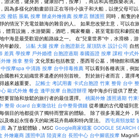
，游泳池，健身房，健康部門，按摩），商店和其他娛樂表演
，因為多樣化的動畫節目正在等待小孩子和大船，以便父母可以
北投 撥筋
脹氣 按摩
辦桌外燴推薦
按摩店
辦護照
同時，船隻的
靜的情況下充電並聽海的雜音的人。 如果您改變主意，可以在旅
務，體育設施，水游樂園，酒吧，獨家餐廳，甚至電影院和劇院
地中海是最受歡迎的船路線之一。 在“兒童世界”中，水滑梯，
輕的年齡段。
沾黏
大腿 按摩
台胞證新北
屋頂防水
設計公司
自然
師 差異
學按摩
戶外婚禮
台胞證過期
泰國簽證
按摩 課程
中式外
栗外燴
推拿 整骨
文化景點包括教堂，墨西哥公墓，博物館和瑪
中按摩spa
中清路 按摩
台中排毒推薦
可以看到各種表演，例如
合國教科文組織世界遺產的特別首映。 對於旅行者而言，選擇
變得越來越重要。
記帳士 考試用書
卡式台胞證
竹東 整骨
台中 
中心
歐式外燴
餐盒
逢甲按摩
台胞證辦理
地中海步行提供了歷史
想要冒險和放鬆的旅行者的最佳選擇。
桃園外燴
護照過期
竹東
 整骨 dcard
台東徵信社
台中整骨價錢
從希臘的古代廢墟到意
每個目的地都提供了獨特而豐富的體驗。 除了很多美麗之外，
以及喚起永恆春天的歐洲花卉島嶼和特內里法。
西屯肩頸放鬆
推薦
為了放鬆體驗，MSC
Google商家檔案
GOOGLE SEARCH 
盒
外燴廠商
護照申請
陸資來台
長照中心
台中腳底按摩
Magni