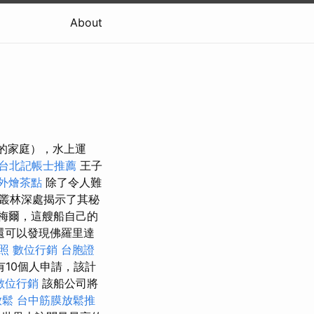
About
子的家庭），水上運
台北記帳士推薦
王子
外燴茶點
除了令人難
叢林深處揭示了其秘
梅爾，這艘船自己的
還可以發現佛羅里達
照
數位行銷
台胞證
10個人申請，該計
數位行銷
該船公司將
放鬆
台中筋膜放鬆推