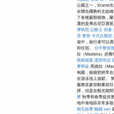
公園之一，Xcare
在聯合國教科文組織
了各種蕨類植物，蘭
運的是弗吉尼亞鹿
摩執照
記帳士 初會
里 整骨
卡式台胞證
遊中，旅行者可以遇
和住宿。
台中整骨
拉（Madeira）的
商家檔案
護照申請
摩學徒
馬德拉（Ma
甸園，娘娘腔經常在
在游泳池上放鬆。 第
服務並參加動畫節目
擇，但是在觀光期
摩
秋季和春季提供更
地中海地區非常多樣
南屯按摩
離婚
seo