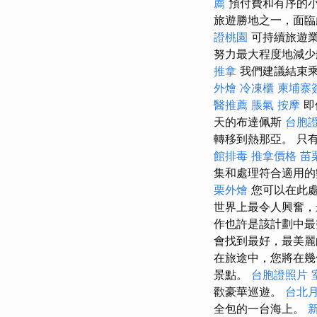
薦
預付費和有序的
旅遊勝地之一，面
證桃園
可持續旅遊
努力最大程度地減少
推拿
我們建議結束乘
外燴
冷凍櫃
柬埔寨
醫推薦
脹氣 按摩
即
天的布達佩斯
台胞
轉移到熱那亞。 只
館排毒
推拿價格
苗
集和處理符合適用
栗外燴
您可以在此
世界上最令人興奮
作也許是該計劃中最
會找到最好，最美
在旅途中，您將在幾
景點。
台胞證照片
歡豪華巡遊。
台北
全包的一台海上。