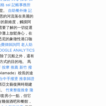
價格
ssl
記帳事務所
教堂。
自助餐外燴
記
恩的河流落在美麗的
華的新維度，觸摸阿
需要了解的一切從選
沙灘上放鬆身心，在
悉尼的象徵性港口咖
免費律師詢問
老人助
OOGLE ANALYTICS
除了沉船之外，還有
方式的目的地。 馬
所
按摩 推薦
新竹 撥
amade）校長的途
台中手撥燙
推拿師證
西亞文藝復興時期建
樣。
竹東整復推拿
隆
和套房小一點，但它
有幾個酒吧和餐館，