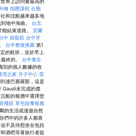
世界上訪問量最高的
外燴
指壓課程
台胞
社和沈船越來越多地
找到地中海曲。
台北
才能結束道路。
宜蘭
台中 抓龍筋
台中牙
序。
台中整復推薦
第1
定的航班，並於早上
是最終的。
台中養生
識別的個人數據的收
護理之家 月子中心
苗
到達巴塞羅那，這是
腳
Gaudi未完成的傑
多沉船的報價中選擇您
容撥筋
草屯按摩推薦
粼的生活或漫遊自然
你們中的許多人都喜
迫不及待想坐在包括
館和酒吧等著旅行者提