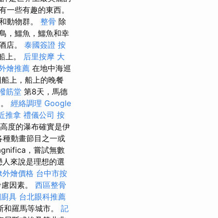
有一些有趣的東西。
物和動物群。
整骨
除
鳥，鱷魚，鱷魚和幸
回酒店。
泰國簽證
按
船上。
后里按摩
大
外燴推薦
在地中海巡
回船上，船上的晚餐
撥筋堂
第8天，馬德
口。
經絡調理
Google
近推拿
禮儀公司
按
和高度的瀑布確實是伊
各種動畫節目之一或
ifica，嘗試無數
戀人來說是理想的選
fet外燴價格
台中市按
考慮因素。
西區整骨
鋼廚具
台北眼科推薦
斯和羅馬等城市。
記