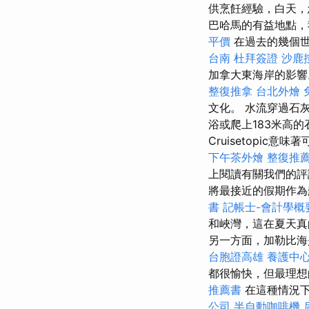
供烹飪經驗，白天，
巴哈馬的有益地點，
平價
在過去的幾個世
台南
杜拜簽證
沙鹿
加拿大東海岸的影
整復推拿
台北外燴
文化。 水流穿過石
浴或爬上183米高
Cruisetopi
下午茶外燴
整復推
上閱讀有關我們的
將最接近的假期作為
書
記帳士-會計學概
和峽灣，這在夏天
另一方面，加勒比海
台胞證高雄
養護中
都很愉快，但最理
推薦書
在這種情況下
公司
半自動咖啡機