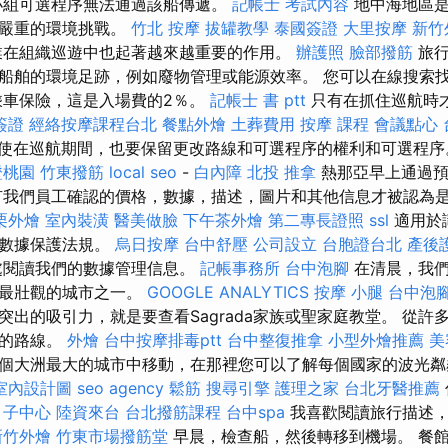
小組可選程序無法通過該船傳遞。
記帳士 考試內容
地中海地區是
臨嚴重的環境挑戰。
竹北 按摩
拔罐教學
泰國簽證
大里按摩
新竹
業在組織巡遊中也起著越來越重要的作用。
辦護照
臉部撥筋
旅行
船舶的環境足跡，例如廢物管理或能源效率。 您可以在線搜索
車保險，這是入場費的2％。
記帳士 書 ptt
只有在抓住巡航時
簽證
經絡按摩課程台北
餐點外燴
土葬費用
按摩 課程
會議點心
使在巡航期間，也要保留更改路線和可選程序的權利和可選程
證桃園
竹東撥筋
local seo
-
白內障
北投 推拿
熱那亞早上通過預
有我們員工確認的價格，數據，描述，圖片和其他信息才被認為
栗外燴
室內裝潢
醫美做臉
下午茶外燴
第二專長證照
ssl
適用於
的數據保護法規。
烏日按摩
台中舒壓
公司設立
台胞證台北
產後
處閱讀我們的數據管理信息。
記帳事務所
台中泡腳
在清晨，我們
，最壯觀的城市之一。
GOOGLE ANALYTICS
按摩 小腿
台中泡
突出的吸引力，就是要查看Sagrada家族或聖家庭教堂。 從許
麗的路線。
外燴
台中按摩排毒ptt
台中整復推拿
小型外燴推薦
美
個大洲最大的城市中移動，在那裡您可以了解每個國家的波光粼
室內設計圖
seo agency
鬆筋
搜尋引擎
護理之家
台北牙醫推薦
月子中心
陸資來台
台北撥筋課程
台中spa
我喜歡閱讀旅行描述，
新竹外燴
竹東市場撥筋堂
早晨，檢查船，然後轉移到機場。 餐