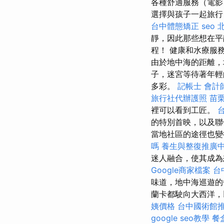
各種舒適服務（電影
選擇與孩子一起旅行
台中體態矯正
seo
靜，因此那些想在平
程！ 健康和水療服
由於地中海的距離，
子，迷宮等待著年
多彩。
記帳士 會計
旅行社代辦護照
苗
裡可以看到工匠。
台
的特別首映，以及聯
當地社區的途徑也
嗎
養生與整復推廣
迷人融合，使其成為
Google商家檔案
台中
味道，地中海巡遊的
蘭卡都駛向大西洋，
姨價格
台中國術館
google seo教學
餐