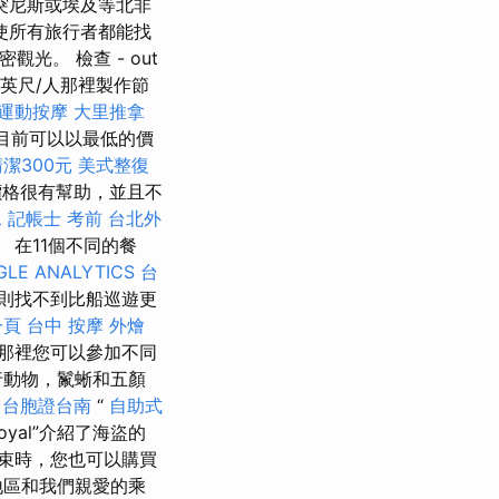
突尼斯或埃及等北非
使所有旅行者都能找
光。 檢查 - out
0英尺/人那裡製作節
運動按摩
大里推拿
ns目前可以以最低的價
潔300元
美式整復
格很有幫助，並且不
水
記帳士 考前
台北外
在11個不同的餐
LE ANALYTICS
台
則找不到比船巡遊更
一頁
台中 按摩
外燴
那裡您可以參加不同
行動物，鬣蜥和五顏
台胞證台南
“
自助式
oyal”介紹了海盜的
束時，您也可以購買
地區和我們親愛的乘