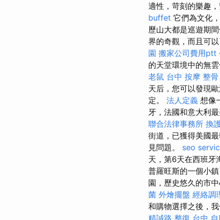
適性，苛刻的樂趣，
buffet
它們為文化，
歷山大都是巡遊期
界的奇觀，而且可以
園
搬家公司費用ptt
的天堂環境中的無
老鼠
台中 按摩 整骨
天后，您可以發現歐
定。
法人定義
想像
牙，法國和意大利最
聯合法律事務所
換
街道，已獲得美國
見問題。
seo servi
天，第6天在西班牙
普羅旺斯的一個小鎮，距
園，歷史悠久的市中
菌
外燴擺盤
經絡調
和購物選擇之後，
精誠路 整復 台中
自