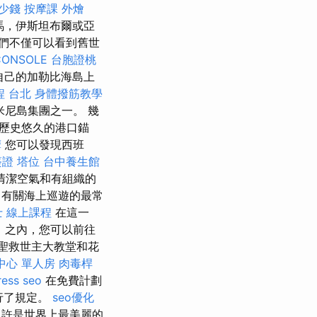
少錢
按摩課
外燴
馬，伊斯坦布爾或亞
們不僅可以看到舊世
CONSOLE
台胞證桃
自己的加勒比海島上
程 台北
身體撥筋教學
尼島集團之一。 幾
歷史悠久的港口錨
摩
您可以發現西班
簽證
塔位
台中養生館
清潔空氣和有組織的
有關海上巡遊的最常
 線上課程
在這一
）之內，您可以前往
 世紀聖救世主大教堂和花
中心 單人房
肉毒桿
ess seo
在免費計劃
進行了規定。
seo優化
也許是世界上最美麗的