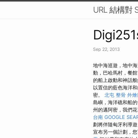
URL 結構對
Digi251
Sep 22, 2013
地中海巡遊，地中海
動，巴哈馬村，餐館
的船上啟動和神話般
以置信的藍色海洋和
密。
北屯 整骨
外燴
島嶼，海洋礁和船
州的邁阿密，我們
台南
GOOGLE SEA
劃將伴隨匈牙利導
宣布另一個計劃，您