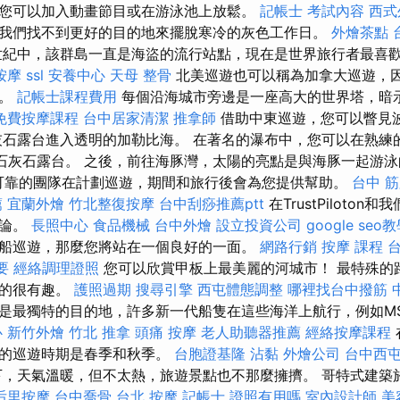
您可以加入動畫節目或在游泳池上放鬆。
記帳士 考試內容
西式
我們找不到更好的目的地來擺脫寒冷的灰色工作日。
外燴茶點
紀中，該群島一直是海盜的流行站點，現在是世界旅行者最喜
按摩
ssl
安養中心
天母 整骨
北美巡遊也可以稱為加拿大巡遊，
響。
記帳士課程費用
每個沿海城市旁邊是一座高大的世界塔，暗
免費按摩課程
台中居家清潔
推拿師
借助中東巡遊，您可以瞥見
灰石露台進入透明的加勒比海。 在著名的瀑布中，您可以在熟練
的石灰石露台。 之後，前往海豚灣，太陽的亮點是與海豚一起游泳
c意味著可靠的團隊在計劃巡遊，期間和旅行後會為您提供幫助。
台中 
薦
宜蘭外燴
竹北整復按摩
台中刮痧推薦ptt
在TrustPiloton和
評論。
長照中心
食品機械
台中外燴
設立投資公司
google seo
船巡遊，那麼您將站在一個良好的一面。
網路行銷
按摩 課程
要
經絡調理證照
您可以欣賞甲板上最美麗的河城市！ 最特殊的
真的很有趣。
護照過期
搜尋引擎
西屯體態調整
哪裡找台中撥筋
是最獨特的目的地，許多新一代船隻在這些海洋上航行，例如M
心
新竹外燴
竹北 推拿
頭痛 按摩
老人助聽器推薦
經絡按摩課程
想的巡遊時期是春季和秋季。
台胞證基隆
沾黏
外燴公司
台中西
，天氣溫暖，但不太熱，旅遊景點也不那麼擁擠。 哥特式建築於2
后里按摩
台中喬骨
台北 按摩
記帳士 證照有用嗎
室內設計師
美