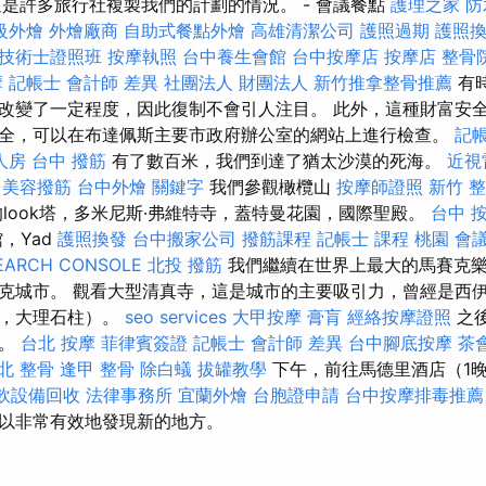
這是許多旅行社複製我們的計劃的情況。 - 會議餐點
護理之家
防
級外燴
外燴廠商
自助式餐點外燴
高雄清潔公司
護照過期
護照
技術士證照班
按摩執照
台中養生會館
台中按摩店
按摩店
整骨
摩
記帳士 會計師 差異
社團法人 財團法人
新竹推拿整骨推薦
有
改變了一定程度，因此復制不會引人注目。 此外，這種財富安
全，可以在布達佩斯主要市政府辦公室的網站上進行檢查。
記
人房
台中 撥筋
有了數百米，我們到達了猶太沙漠的死海。
近視
美容撥筋
台中外燴
關鍵字
我們參觀橄欖山
按摩師證照
新竹 
look塔，多米尼斯·弗維特寺，蓋特曼花園，國際聖殿。
台中 
，Yad
護照換發
台中搬家公司
撥筋課程
記帳士 課程 桃園
會
EARCH CONSOLE
北投 撥筋
我們繼續在世界上最大的馬賽克
克城市。 觀看大型清真寺，這是城市的主要吸引力，曾經是西
間，大理石柱）。
seo services
大甲按摩
膏肓
經絡按摩證照
之
步。
台北 按摩
菲律賓簽證
記帳士 會計師 差異
台中腳底按摩
茶
北 整骨
逢甲 整骨
除白蟻
拔罐教學
下午，前往馬德里酒店（1
飲設備回收
法律事務所
宜蘭外燴
台胞證申請
台中按摩排毒推薦
以非常有效地發現新的地方。