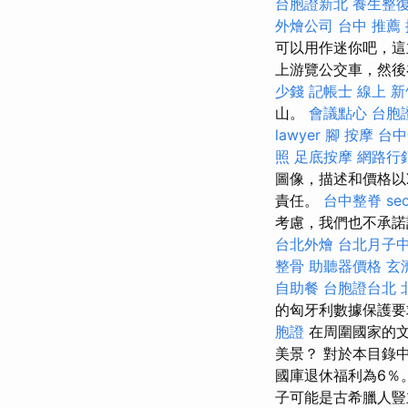
台胞證新北
養生整
外燴公司
台中 推薦
可以用作迷你吧，這
上游覽公交車，然後
少錢
記帳士 線上
新
山。
會議點心
台胞
lawyer
腳 按摩
台中
照
足底按摩
網路行
圖像，描述和價格以
責任。
台中整脊
s
考慮，我們也不承
台北外燴
台北月子
整骨
助聽器價格
玄
自助餐
台胞證台北
的匈牙利數據保護要求（
胞證
在周圍國家的文
美景？ 對於本目錄中
國庫退休福利為6％
子可能是古希臘人