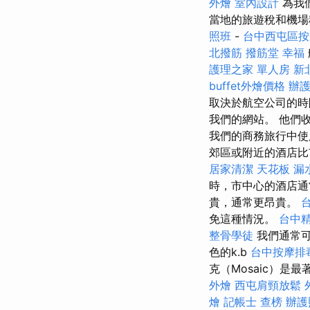
外燴
室內設計
為我
當地的旅遊稅和機場
照班
-
台中西屯區按
北撥筋
撥筋堂 幸福
護理之家 單人房
新
buffet外燴價格
辦
取決於航空公司的時
我們的網站。 他們
我們的商務旅行中使
郊區或附近的酒店
居家清潔
天花板 漏
時，市中心的酒店通
貴，通常更昂貴。
免這種情況。
台中
整骨學徒
我們通常可
色的k.b
台中按摩排毒
克（Mosaic）
外燴
西屯肩頸放鬆
燴
記帳士 查榜
辦護