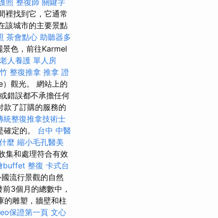
護照
整復師
關鍵字
間裡找到它，它通常
先在該城市的主要景點
照
茶會點心
助聽器多
色，前往Karmel
老人養護 單人房
竹 整復推拿
推拿 證
ate）觀光。 網站上的
用或錯誤都不承擔任何
付款了訂購的服務的
傳統整復推拿技術士
是確定的。
台中 中醫
是什麼
縮小毛孔醫美
收集和處理符合有效
buffet
整復
卡式台
外國流行景觀的自然
出發前3個月的總數中，
庫的雕塑，牆壁和柱
seo保證第一頁
文心