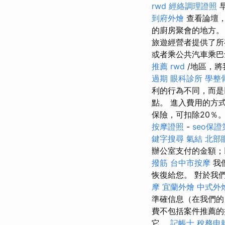
rwd
經絡調理證照
到府外燴
查看論壇，
的廚房聚會的地方
旅遊經營者提供了
或者乘公共汽車乘
推薦
rwd
/地區，將
過期
眼科診所
學整
利的行為不同，而是
點。 進入費用的方
保險，可扣除20％
按摩證照
-
seo保
鍵字搜尋
氣結
北部
辦公室支付的金額；
撥筋
台中市按摩
我
恢復給您。 對於我
摩
宜蘭外燴
中式外
準確信息（在我們
費不包括案件推薦的
它。
記帳士 稅務申