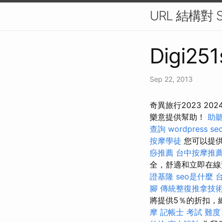
URL 結構對
Digi251
Sep 22, 2013
奇異旅行2023 20
樂意提供幫助！
助
查詢
wordpress se
按摩學徒
您可以提供
痧推薦
台中按摩推
全，舒適和立即在線
證基隆
seo是什麼
腳
傳統整復推拿技術
將提供5％的折扣，
摩
記帳士 考試 難度