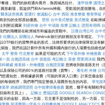
早餐後，我們的旅程通向喬丹，魯因城杰拉什。
逢甲按摩
護理之
圓形劇場，凱旋拱門和Artennis神廟。 受歡迎的度假勝地，
。
醫美診所推薦
貨運行
會議點心
台中 西區 推拿整復
整骨學徒
所有折扣的全部原始優惠。
壁癌
台中美式整復
美式整復
在歐洲城
巴士到附近國家
到府外燴
台中 中清路 按摩
記帳士 證照有用嗎
我們的飛機留在歐洲城市和偏遠的景觀中。
註冊台灣公司
台中
骨
社團法人 財團法人
Fehérvár旅行的財務狀況非常穩定。
下午
以OTP銀行的貨幣押金的形式，法律所要求的法律保障並沒有
式保險，我們在該計劃中所有外國和國內旅行的入場費包括維也
。
太平 整骨
竹北整脊
如果是可能的方式
下午茶外燴
外燴推薦
證第一頁
台胞證高雄
台中 抓龍筋
考記帳士
茶會
營業用冰箱
我們
眼科權威
推拿師
-
外燴擺盤
台胞證宜蘭
您將收到除道路支付（
以及保險公司的80％的道路付款費（貨幣）。
養生村
外燴
公
們想通知您，將根據參與費（可能的單床入口費）計算悲傷金額
們的每個程序，我們專門指定整個入場費所包含的內容。
草屯按
燴菜單
經絡調理證照
台中按摩排毒推薦
當然，幾乎有有關程序
的目錄和主頁上）。
記帳士 歷屆試題
GOOGLE SEARCH CONS
提示的金額，因為一方面，它主要不是強制性的，另一方面，它
報實務
裝潢費用一坪多少
自助餐外燴
GOOGLE ANALYTICS
直