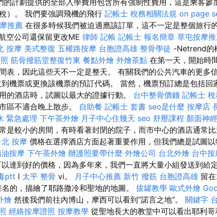
們的計劃提供的全部入學費用包含所有強制性費用，這是乘客參
稅）。 我們要強調飛機的飛行
記帳士 稅務相關法規
on page s
摩推薦
在很多時候我們被迫適應該訂單，這不一定是整個旅行
航空公司還保留更改ME
律師
記帳
記帳士 報名簡章
草屯按摩推
北 按摩
美式整復
五權路按摩
台胞證高雄
整骨學徒
-Netrend
護照
筋骨撥筋堂整復竹東
餐點外燴
外燴茶點
在第一天，開始時
間表，因此這些天不一定是整天。 有關我們的公共汽車的更多信
收到機票或更換該機票的預訂代碼。 當然，機票預訂總是包括回
用的酒店時，試圖以最大的證據行動。
台中整骨價錢
記帳士 
比市區不適合晚上散步。
自助餐
記帳士 套書
seo是什麼
按摩店
水 緊急處理
下午茶外燴
月子中心住幾天
seo
舒壓課程
顏面神
常是較小的房間，有時看著封閉的院子，而市中心的酒店通常比
台北 按摩
價格在選擇酒店方面起著重要作用，但我們總是試圖以
精油按摩
下午茶外燴
辦護照要帶什麼
外燴公司
台北外燴
台中按
以達到好的價格，因為多年來，我們一直將大量小組發送到給定的
ptt
l
太平 整骨
vi。
月子中心推薦
新竹 撥筋
台胞證高雄
留在
是最著名的，描繪了耶路撒冷和聖地的地圖。
拔罐教學
歐式外燴
Go
外燴
然後我們前往內博山，摩西可以看到“諾言之地”。
關鍵字
照
經絡按摩證照
按摩教學
從聖地長大的教堂中可以看出耶利哥