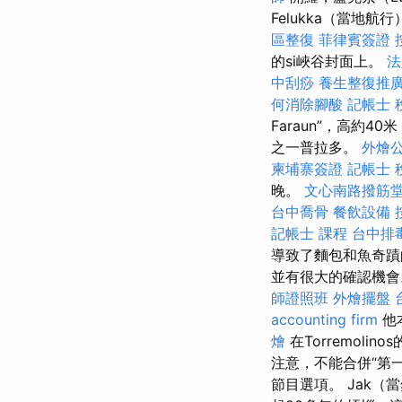
Felukka（當地航
區整復
菲律賓簽證
的si峽谷封面上。
法
中刮痧
養生整復推
何消除腳酸
記帳士 
Faraun”，高約
之一普拉多。
外燴
柬埔寨簽證
記帳士 
晚。
文心南路撥筋
台中喬骨
餐飲設備
記帳士 課程
台中排
導致了麵包和魚奇蹟
並有很大的確認機
師證照班
外燴擺盤
accounting firm
他
燴
在Torremoli
注意，不能合併“第
節目選項。 Jak