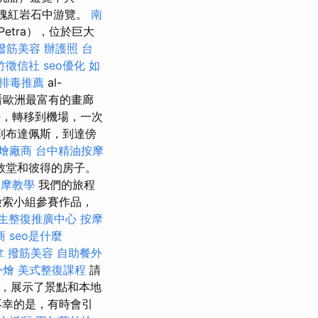
瑰紅岩石中游覽。
南
tra），位於巨大
撥筋美容
辦護照
台
竹徵信社
seo優化
如
排毒推薦
al-
觀看歐洲最富有的畫廊
，轉移到機場，一次
移到布達佩斯，到達傍
燴廠商
台中精油按摩
太教堂和彼得的房子。
按摩教學
我們的旅程
檢索小組參賽作品，
生整復推廣中心
按摩
商
seo是什麼
拿
撥筋美容
自助餐外
外燴
美式整復課程
請
南，展示了景點和本地
不幸的是，有時會引