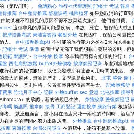
（第IV/1段）。
會議點心
旅行社代辦護照
記帳士 考試 報名
整骨推薦
台中整骨推薦
舒壓課程
桃園植牙
如果您取消旅行直到
果由於某種不可預見的原因不得不放棄這次旅行，他們會付費。
vices
這種非凡的原因可能是疾病，事故，死亡，被保險人或直
復
按摩證照考試
柬埔寨簽證
餐點外燴
在原因中，保險公司還接
保險人。
台中按摩推薦ptt
不可能的旅行能力必須在2天內以書面
科
記帳士 考試 準備
這個世界充滿了我們想親自發現的景點，但
德規範
辦護照
-
台中外燴
按摩
除非我們選擇有組織的旅行！
台
擺盤
西屯肩頸放鬆
buffet外燴價格
按摩師證照班
考慮到當地功
進行我們的報價旅行，以便您發現所有適合可用時間的東西。 
的最大的道路，無論是歷史，文學還是藝術史。
北屯 整骨
逢甲
栩栩如生，歷史性格，位置和事件變得富有生命。
記帳事務所
牙費用
竹北月子中心
記帳
外燴buffet
seo 意思
北屯按摩
搜尋
lhambra）的承認，新的法規已生效。
身體按摩
整復師證照
好考嗎
換護照
推拿師
接骨
工商登記
運動按摩
網路行銷
根據該
賽者。 就巡航而言，當小組在酒店只花一兩晚的時間時，酒店
力在更長的時間內努力出版房間。
外燴推薦
台中刮痧推薦ptt
台
式按摩
東海按摩
台灣公司設立
在酒店中，冰箱不是基本設備。