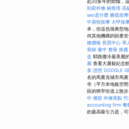
起20多年的煩惱，
到府外燴
納骨塔
高
seo是什麼
腳底按摩
中肩頸按摩
大甲按
本，但這也很典型地
何其他機構的財產安
姨價格
長照中心 單
骨師
臺中 整骨 推薦
盒
耶路撒冷最美麗的
薦
查看大屠殺紀念館
拿 證照
GOOGLE S
名的馬賽克城市馬賽
寺（平方米地板空
區的狹窄街道上散
中 撥筋
外燴茶點
竹
accounting firm
餐
的最高吸引力是，可