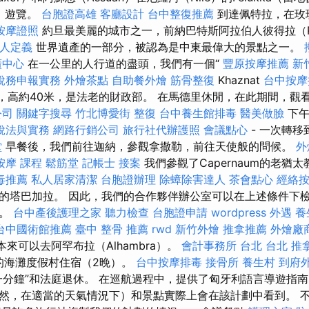
行）遊覽。
台胞證高雄
客廳設計
台中整復推薦
到達佩特拉，在玫
按摩證照
約旦最美麗的城市之一，前納巴特斯阿拉伯人彼得拉（Pe
人定義
世界遺產的一部分，被認為是中東最偉大的景點之一。
廣中心
在一公里的人行道的盡頭，我們有一個“
豐原按摩推薦
新
稅務申報實務
外燴茶點
自助餐外燴
筋骨整復
Khaznat
台中按摩
40米，高約40米，是法老的財政部。 在馬德里休閒，在此期間，
公司
關鍵字搜尋
竹北博愛街 整復
台中養生館排毒
醫美做臉
下午
稅法與實務
網路行銷公司
旅行社代辦護照
會議點心
- 一次轉
堂
早餐後，我們前往迦納，參觀拿撒勒，前往天使般的問候。
外
按摩 課程
鬆筋堂
記帳士 接案
我們參觀了Capernaum的老猶
毒推薦
私人居家清潔
台胞證辦理
除蟑除害達人
茶會點心
經絡
的塔巴加拉。 因此，我們的合作夥伴辦公室可以在上述條件下
會。
台中產後護理之家
聽力檢查
台胞證申請
wordpress
外遇
養
台中國術館推薦
臺中 整骨 推薦
rwd
新竹外燴
推拿推薦
外燴廠
本來可以去阿罕布拉（Alhambra）。
會計事務所 台北
台北 推
nos的海灘度假村住宿（2晚）。
台中按摩排毒
接骨所
養生村
到府
一分鐘”和法庭退休。 在巡航過程中，提供了匈牙利語言導遊指
（當然，在適當的天氣情況下）和景點實際上會在該計劃中看到。 