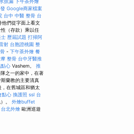
水抓漏
下午茶外燴
換發
Google商家檔案
院
台中 中醫 整骨
台
時他們從字面上看文
全性（存款）乘以任
帳士 歷屆試題
打掃阿
雷射
台胞證桃園
整
整骨
-
下午茶外燴
餐
按摩 整骨
台中牙醫推
議點心
Vashem。
推
樂隊之一的家中，在著
伊斯蘭教的主要清真
後，在舊城區和猶太
會點心
換護照
ssl
台
晚）。
外燴buffet
台北外燴
歐洲巡遊