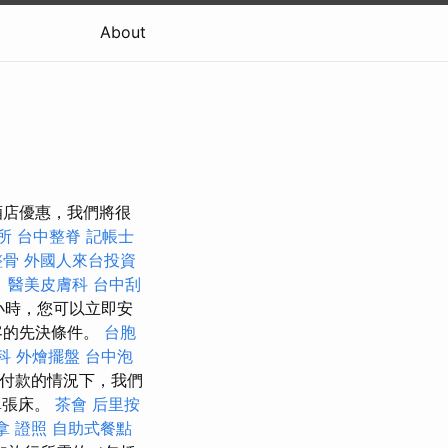
About
越的酒店優惠，我們將很
所
台中整脊
記帳士
整骨
外國人來台投資
。
醫美皮膚科
台中刮
小時，您可以立即安
客的先決條件。
台胞
科
外燴擺盤
台中泡
付款的情況下，我們
單張床。
茶會
后里按
拿 證照
自助式餐點