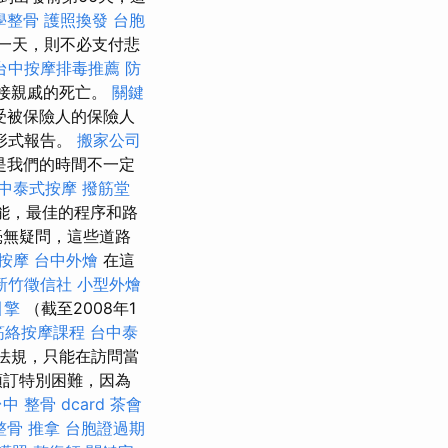
學整骨
護照換發
台胞
一天，則不必支付悲
台中按摩排毒推薦
防
接親戚的死亡。
關鍵
受被保險人的保險人
形式報告。
搬家公司
是我們的時間不一定
中泰式按摩
撥筋堂
能，最佳的程序和路
毫無疑問，這些道路
按摩
台中外燴
在這
新竹徵信社
小型外燴
引擎
（截至2008年1
筋絡按摩課程
台中泰
法規，只能在訪問當
預訂特別困難，因為
中 整骨 dcard
茶會
整骨 推拿
台胞證過期