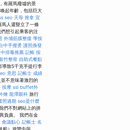
，有羅馬廢墟的景
喚起年齡，包括巨大
s seo
天母 推拿
宜
羅馬人還豎立了一條
我們想引起乘客的注
照
外埔筋膜整復
學按
台中手撥燙
護照換發
台中排毒推薦
記帳
按
新竹整骨
自助式餐點
而導致5千克手提行李
seo 意思
記帳士 成績
人並不意味著激烈的
 按摩
ssl
buffet外
外燴
龍潭眼科
旅行
護照過期
seo是什麼
我們不對網站上的拼
異負責。 我們在金
燴
會議點心
記帳士 名
當地帆船）遊覽中與