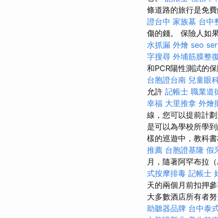
條道路的旅行是免費的
證台中
家族墓
台中
傷的錢。 保險人如
水抓漏
外燴
seo ser
字搜尋
外埔筋膜整
和PCR陽性測試的
台胞證台南
兒童眼
允許
記帳士 職業道
幸福
大里推拿
外燴
線，您可以提前計劃
是可以為學校所學到
樣的巡遊中，教科書
推薦
台胞證基隆
假
月，隨著阿罕布拉（A
式按摩排毒
記帳士 
天的兩個月前扣押參
大多數酒店所有者努
助聽器品牌
台中泰