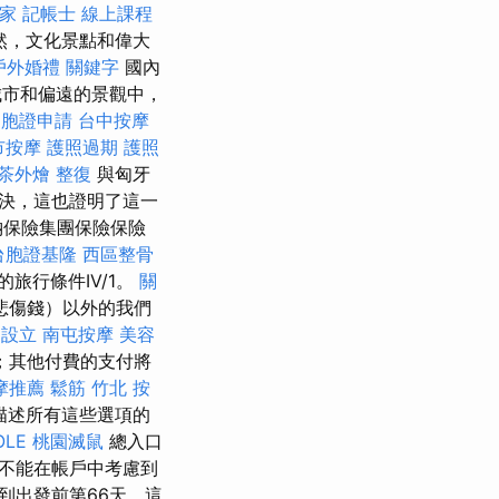
家
記帳士 線上課程
自然，文化景點和偉大
戶外婚禮
關鍵字
國內
市和偏遠的景觀中，
台胞證申請
台中按摩
市按摩
護照過期
護照
茶外燴
整復
與匈牙
解決，這也證明了這一
納保險集團保險保險
台胞證基隆
西區整骨
的旅行條件IV/1。
關
悲傷錢）以外的我們
司設立
南屯按摩
美容
；其他付費的支付將
摩推薦
鬆筋
竹北 按
描述所有這些選項的
OLE
桃園滅鼠
總入口
不能在帳戶中考慮到
到出發前第66天，這