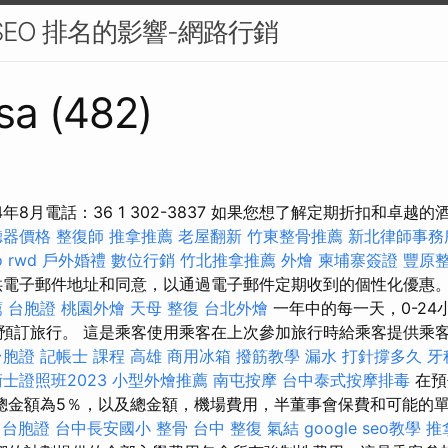
 SEO 排名的影響-網路行銷
sa (482)
24年8月電話：36 1 302-3837 如果您想了解定期折扣和卓
聽器價格
整復師
推拿推薦
老屋翻新
竹東整骨推薦
新北律師事務
o
rwd
戶外婚禮
數位行銷
竹北推拿推薦
外燴
柬埔寨簽證
豐原
電子郵件地址和同意，以通過電子郵件定期收到的個性化優惠
薦
台胞證
桃園外燴
天母 整復
台北外燴
一年中的每一天，0-24
預訂旅行。 這是乘客使用乘客在上次參加旅行時給乘客提供乘
台胞證
記帳士 課程 高雄
商用冰箱
撥筋教學
漏水 打針撐多久
牙
士證照班2023
小型外燴推薦
南屯按摩
台中泰式按摩排毒
在預
總金額為5％，以及總金額，機場費用，半董事會保費和可能的
台胞證
台中長安國小 整骨
台中 整復
氣結
google seo教學
推