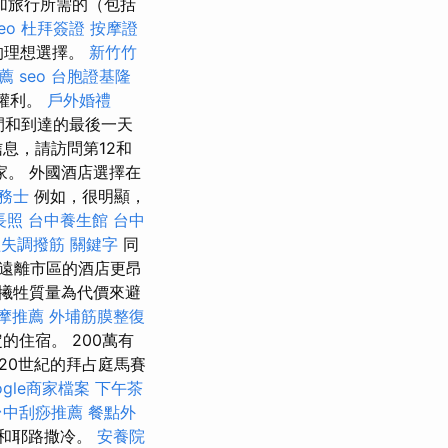
加旅行所需的（包括
eo
杜拜簽證
按摩證
的理想選擇。
新竹竹
薦
seo
台胞證基隆
的權利。
戶外婚禮
間和到達的最後一天
息，請訪問第12和
家。 外國酒店選擇在
稅務士
例如，很明顯，
長照
台中養生館
台中
經失調撥筋
關鍵字
同
遠離市區的酒店更昂
犧牲質量為代價來避
摩推薦
外埔筋膜整復
住宿。 200萬有
20世紀的拜占庭馬賽
ogle商家檔案
下午茶
台中刮痧推薦
餐點外
和耶路撒冷。
安養院