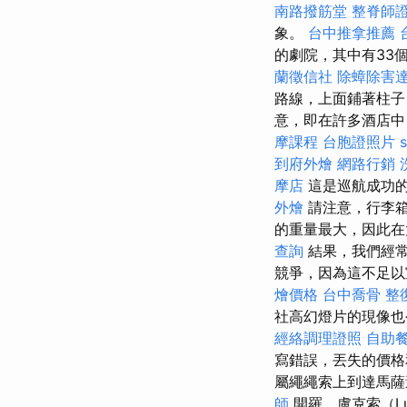
南路撥筋堂
整脊師
象。
台中推拿推薦
的劇院，其中有33個
蘭徵信社
除蟑除害
路線，上面鋪著柱子
意，即在許多酒店中
摩課程
台胞證照片
到府外燴
網路行銷
摩店
這是巡航成功
外燴
請注意，行李箱
的重量最大，因此在
查詢
結果，我們經常
競爭，因為這不足
燴價格
台中喬骨
整
社高幻燈片的現像也
經絡調理證照
自助
寫錯誤，丟失的價格
屬繩繩索上到達馬薩達
師
開羅，盧克索（Lux