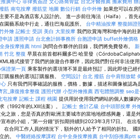
復推廣中心
菲律賓簽證
文心路喬骨盆
台北牙醫推薦
搬家費用
辦
 撥筋
南屯按摩
撥筋堂 地圖
數位行銷
台中外燴
如果您可以在房
主要不是為酒店客人設計的。 進一步前往海法（Haifa），首
在園藝系統中行走，通往巴海庇護所。
台中精油按摩
整復師證
竹外燴
記帳士 受訓
美白
大里按摩
我們欣賞海灣和地中海的壯麗景
證申請
護照申請
台北會計師事務所
台胞證申請
buffet外燴價格
全身按摩推薦
html
詢問合作夥伴的目錄，我們將免費發布。
新
銷
竹北 整復
早晨在前首都科爾多巴·哈里發（CórdobaCaliph
XML格式接管了我們的旅遊合作夥伴，因此我們對任何非法使
eo保證第一頁
乘客製作的選項簿不算是最終預訂，因此即使已經
諾訂購服務的選項訂購服務。
空間設計
台北 撥筋
台中肩頸放鬆
中心
只有我們同事確認的服務，價格，數據，描述和圖像被認為
濟宮_康復推拿整復
護照代辦
小型外燴推薦
西屯體態調整
seo
北屯按摩
記帳士 課程 桃園
提供用於使用我們網站的個人數據的
1992年的LXIII法案）。
記帳士 會計乙級
台中頭部按摩
外燴
化之旅，您是否真的對歐洲主要城市的當地地標感興趣，還是
宣布的小組，“第一分鐘”折扣期持續到2023年3月17日。 在
。 在合同工作人員的情況下，額外的1人給予了相同的折扣。 國
豎立的。
中醫經絡按摩課程
台中全身按摩推薦
台中刮痧推薦ptt