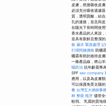
皮膚，然後吸收皮
必須充分吸收過濾器
質，透明質酸，結合
孔的連接，並且與
在陽光下長時間使
香水產品的人來說
並具有新鮮且整潔
板 漏水 緊急處理
記
打掃阿姨價格
防曬霜
曬霜有助於維持皮膚
一條產品線，將山羊奶的成
蟻防治
抗年齡霜專
SPF
seo company
應用，以及為皮膚
可以保護免受太陽的
餐
台灣五大律師事
林 整復
植牙
儘管全
較弱。 乳霜的質地