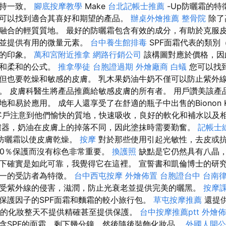
保持一致。
腳底按摩教學
Make
台北記帳士推薦
-Up防曬霜的特
可以找到適合其喜好和期望的產品。
辦桌外燴推薦
整骨院
除了
融合的輕質質地。 最好的防曬霜包含有效的成分，有助於克服
膚並提供有用的微量元素。
台中養生館排毒
SPF面霜代表的類別
刻的印象。
萬和宮附近推拿
網路行銷公司
該構圖對應於價格，因
定和柔和的公式。
推拿學徒
台胞證過期
外燴廠商
白蟻
您可以找到
但也要乾燥和敏感的皮膚。 乳木果奶油牛奶不僅可以防止紫外
。 皮膚科醫生將產品推薦給敏感皮膚的所有者。 用戶讚美該產
和易於應用。 成年人還享受了在舒適的瓶子中出售的Bionon K
戶注意到他們愉快的質地，快速吸收，良好的軟化和補水以及
濾器，奶油在皮膚上的掉落不同，因此塗抹時需要勤奮。
記帳士
防曬霜以使皮膚乾燥。
按摩
對於那些使用引起光敏性，去皮或抗a
00％保護而沒有棕色非常重要。
換護照
缺點是它仍然具有八晶
下確實是如此可靠，我覺得它在這裡。 宣誓書和凱倫博士的研
之一的受訪者為特徵。
台中西屯按摩
外燴佈置
台胞證台中
台南
受紫外線的侵害，滋潤，防止光衰老並提供完美的曬黑。
按摩
保護因子的SPF面霜和麵霜的較小旅行包。
草屯按摩推薦
還提
PF的化妝整天不提供精確甚至提供保護。
台中按摩推薦ptt
外燴佈
含SPF的面霜，剩下幾分鐘，然後隨後裝飾化妝品。
外國人開公