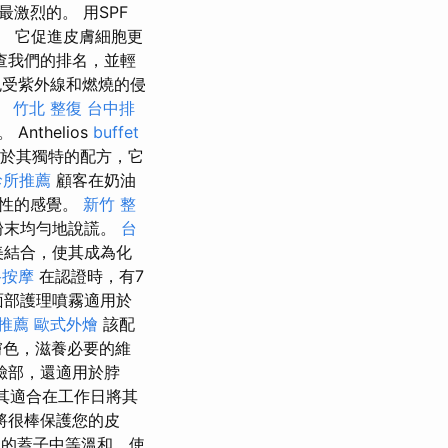
激烈的。 用SPF
。 它促進皮膚細胞更
查我們的排名，並輕
免受紫外線和燃燒的侵
。
竹北 整復
台中排
thelios
buffet
於其獨特的配方，它
診所推薦
顧客在奶油
粘性的感覺。
新竹 整
粉末均勻地說謊。
台
美結合，使其成為化
路按摩
在認證時，有7
er面部護理噴霧適用於
推薦
歐式外燴
該配
膚色，滋養必要的維
臉部，還適用於脖
使其適合在工作日將其
將很棒保護您的皮
的蓋子中等溫和，使