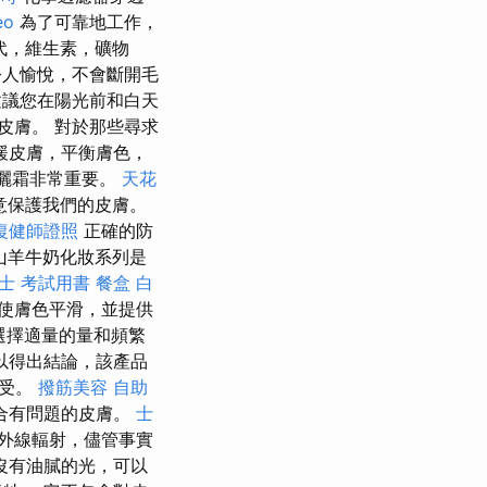
eo
為了可靠地工作，
代，維生素，礦物
人愉悅，不會斷開毛
議您在陽光前和白天
皮膚。 對於那些尋求
緩皮膚，平衡膚色，
曬霜非常重要。
天花
意保護我們的皮膚。
復健師證照
正確的防
a山羊牛奶化妝系列是
士 考試用書
餐盒
白
使膚色平滑，並提供
須選擇適量的量和頻繁
以得出結論，該產品
耐受。
撥筋美容
自助
合有問題的皮膚。
士
外線輻射，儘管事實
沒有油膩的光，可以