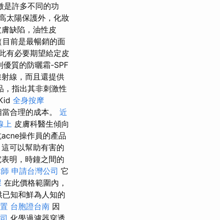
徵是許多不同的功
高太陽保護外，化妝
皮膚缺陷，油性皮
（目前是最暢銷的面
此有必要期望給定皮
優質的防曬霜-SPF
線射線，而且還提供
品，指出其非刺激性
id
全身按摩
相當合理的成本。
近
線上
皮膚科醫生傾向
cne操作員的產品
，這可以幫助有害的
究表明，時鐘之間的
律師
申請台灣公司
它
課
在此價格範圍內，
供已知和鮮為人知的
置
台胞證台南
因
司
化學過濾器穿透