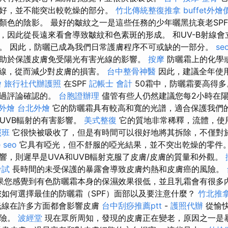
好，並不能突出較乾燥的部分。
竹北傳統整復推拿
buffet外燴
色的陰影。 最好的皺紋之一是這些任務的少年曬黑抗衰老SPF 3
，因此從長遠來看會導致皺紋和色素斑的形成。 和UV-B射線
。 因此，防曬已成為我們日常護膚程序不可或缺的一部分。
se
助於保護皮膚免受陽光有害光線的影響。
按摩
防曬霜上的化學
-B射線，從而減少對皮膚的損害。
台中整骨神醫
因此，建議全年使
燴
旅行社代辦護照
在SPF
記帳士 會計
50霜中，防曬霜要高得多
通過評論確認的。
台胞證辦理
儘管有些人仍然建議您每2小時在
外燴
台北外燴
它的防曬霜具有較高和寬的光譜，適合保護我們
和UVB輻射的有害影響。
美式整復
它的質地非常稀釋，流體，使
照班
它很快被吸收了，但是有時間可以很好地將其拆除，不僅對
 seo
它具有啞光，但不舒服的啞光結果，並不突出乾燥的零件。
響，則遲早是UVA和UVB輻射克服了皮膚/皮膚的質量和外觀。
考試
長時間的未受保護的暴露會導致皮膚灼熱和皮膚癌的風險。
果您感覺到有色防曬霜本身的保濕效果很低，並且乳霜會有很多
您如何選擇最佳的防曬霜（SPF）面部以及要注意什麼？
竹北推
光線在許多方面都會影響皮膚
台中刮痧推薦ptt
-
護照代辦
從愉
風險。
波經堂
現在眾所周知，發現的皮膚正在變老，原因之一是