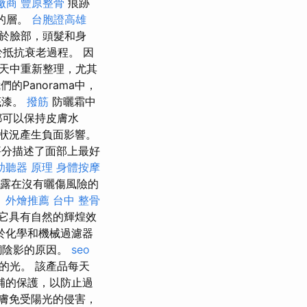
廠商
豐原整骨
痕跡
的層。
台胞證高雄
於臉部，頭髮和身
於抵抗衰老過程。 因
天中重新整理，尤其
們的Panorama中，
底漆。
撥筋
防曬霜中
都可以保持皮膚水
狀況產生負面影響。
分描述了面部上最好
助聽器 原理
身體按摩
暴露在沒有曬傷風險的
。
外燴推薦
台中 整骨
它具有自然的輝煌效
於化學和機械過濾器
銅陰影的原因。
seo
的光。 該產品每天
補的保護，以防止過
膚免受陽光的侵害，