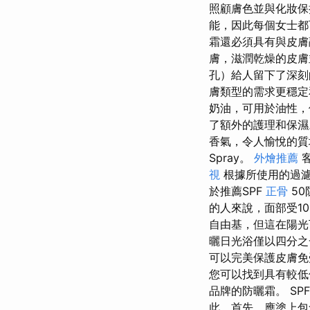
照顧膚色並與化妝
能，因此每個女士都
霜還必須具有與皮膚
膚，滋潤乾燥的皮
孔）給人留下了深
膚類型的需求更穩
奶油，可用於油性，
了額外的護理和保濕
香氣，令人愉悅的質地
Spray。
外燴推薦
客
視
根據所使用的過
於推薦SPF
正骨
50
的人來說，面部受1
自由基，但這在陽光
曬日光浴僅以四分
可以完美保護皮膚免
您可以找到具有較低
品牌的防曬霜。 S
此，首先，應塗上包