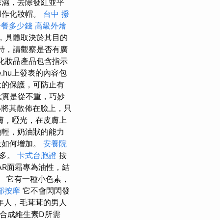
保濕，去除發紅並平
用作化妝帽。
台中 撥
子餐多少錢
高級外燴
，具體取決於其目的
時，請觀察是否有廣
化妝品產品包含指示
ese.hu上發表的內容包
大的保護，可防止有
確實是從不重，巧妙
將其散佈在臉上，只
膚，啞光，在皮膚上
地輕，奶油狀的能力
上如何增加。
安養院
得多。
卡式台胞證
按
LEAR面霜專為油性，結
 它有一種小色素，
部按摩
它不會閃閃發
年人，毛茸茸的男人
合成維生素D所需