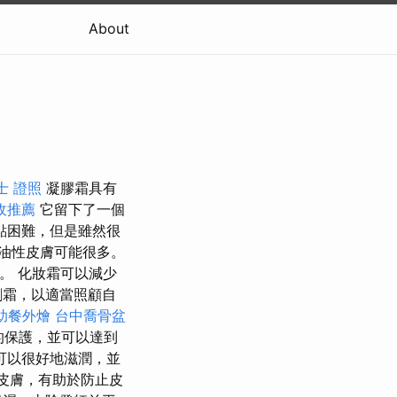
About
士 證照
凝膠霜具有
收推薦
它留下了一個
點困難，但是雖然很
油性皮膚可能很多。
。 化妝霜可以減少
劑霜，以適當照顧自
助餐外燴
台中喬骨盆
的保護，並可以達到
可以很好地滋潤，並
皮膚，有助於防止皮