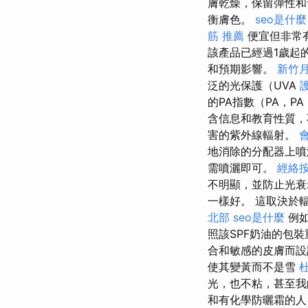
膚乾燥，保留彈性和
衡膚色。
seo是什麼
筋 推薦
便宜但非常
該產品已經過1歲起
和預期影響。
新竹
泛的光保護（UVA
的PA指數（PA，PA
含信息和教育性質，
害的紫外線輻射。
地消除的分配器上
需噴灑即可。
經絡
不明顯，並防止光
一樣好。 這取決於
北部
seo是什麼
例如
照該SPF奶油的包
合和敏感的皮膚而
使其變黃而不是雪
光，也不粘，甚至我
和有化學防曬霜的