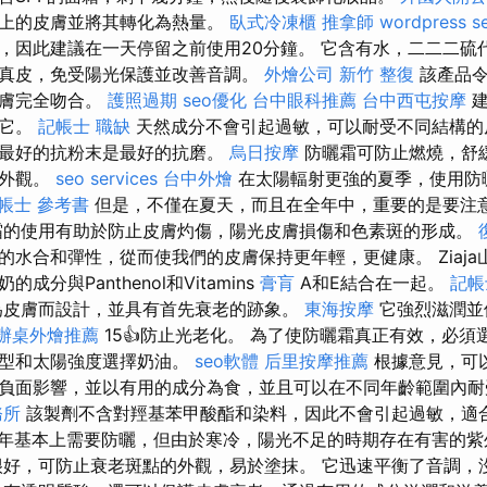
膚上的皮膚並將其轉化為熱量。
臥式冷凍櫃
推拿師
wordpress s
，因此建議在一天停留之前使用20分鐘。 它含有水，二二二硫
真皮，免受陽光保護並改善音調。
外燴公司
新竹 整復
該產品令
皮膚完全吻合。
護照過期
seo優化
台中眼科推薦
台中西屯按摩
建
用它。
記帳士 職缺
天然成分不會引起過敏，可以耐受不同結構的
，最好的抗粉末是最好的抗磨。
烏日按摩
防曬霜可防止燃燒，舒
的外觀。
seo services
台中外燴
在太陽輻射更強的夏季，使用防
帳士 參考書
但是，不僅在夏天，而且在全年中，重要的是要注
的使用有助於防止皮膚灼傷，陽光皮膚損傷和色素斑的形成。
的水合和彈性，從而使我們的皮膚保持更年輕，更健康。 Ziaj
分與Panthenol和Vitamins
膏肓
A和E結合在一起。
記帳
為皮膚而設計，並具有首先衰老的跡象。
東海按摩
它強烈滋潤並
辦桌外燴推薦
15👍防止光老化。 為了使防曬霜真正有效，必
類型和太陽強度選擇奶油。
seo軟體
后里按摩推薦
根據意見，可
負面影響，並以有用的成分為食，並且可以在不同年齡範圍內
務所
該製劑不含對羥基苯甲酸酯和染料，因此不會引起過敏，適
年基本上需要防曬，但由於寒冷，陽光不足的時期存在有害的紫
很好，可防止衰老斑點的外觀，易於塗抹。 它迅速平衡了音調，