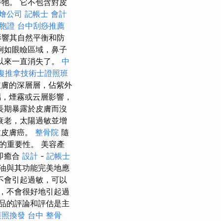
牠。 它不包含對皮
燴公司
記帳士 會計
胞證
台中刮痧推薦
影響其自然平衡和防
 例如眼瞼區域，鼻子
以來一直消失了。
中
復推拿技術士證照班
皮膚的深層層，佔紫外
璃，煙霧或云層影響，
長期暴露於皮膚而沒
衰老，太陽過敏並增
致皮膚癌。
整骨院
隨
的重要性。 美容產
即癒合
設計
-
記帳士
油與其功能完美地應
不會引起過敏，可以
，不會很好地引起過
品的評論和評估是主
護照換發
台中 整骨