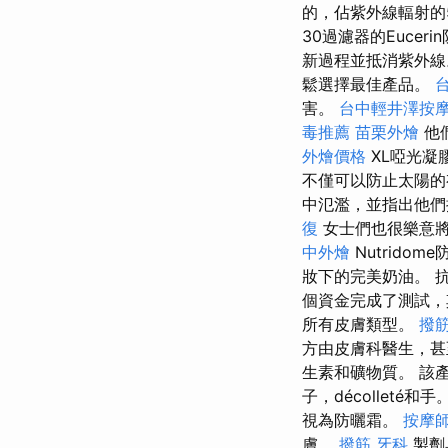
的，佔紫外線輻射的
30過濾器的Euce
新過程並抵消紫外線
鬆選擇最佳產品。
害。
台中輕井澤按
毒推薦
苗栗外燴
他們
外燴價格
XL啞光凝
不僅可以防止太陽的
中氾濫，並指出他們
復
女士們也很樂意將
中外燴
Nutridom
妝下的完美奶油。 
個資金完成了測試，
所有皮膚類型。
撥
方由皮膚科醫生，甚
生素和礦物質。 該
子，décollet
視為防曬霜。
按摩
膚。
撥筋
牙科
製劑