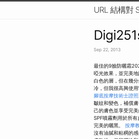
URL 結構對
Digi251
Sep 22, 2013
最佳的9臉防曬霜2
啞光效果，並完美地
白色的層，但在幾分
冷，但我很高興使
腳底按摩技術士證照
皺紋和變色，補償膚
己的膚色並享受完美的化
SPF噴霧劑用於所
完美的曬黑。
按摩
沒有油膩和粘稠的