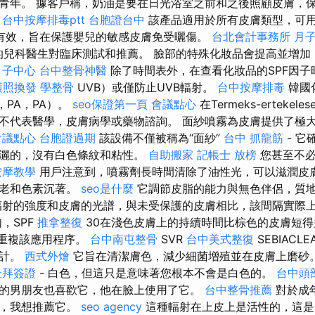
青年。 據客戶稱，奶油是要在日光浴室之前和之後照顧皮膚，
台中按摩排毒ptt
台胞證台中
該產品適用於所有皮膚類型，可
有效，旨在保護嬰兒的敏感皮膚免受曬傷。
台北會計事務所
月
的兒科醫生對臨床測試和推薦。 臉部的特殊化妝品會提高並增加
月子中心
台中整骨神醫
除了時間表外，在查看化妝品的SPF因子
護照換發
學整骨
UVB）或僅防止UVB輻射。
台中按摩排毒
韓國
，PA，PA）。
seo保證第一頁
會議點心
在Termeks-ertekel
不代表醫學，皮膚病學或藥物諮詢。 面紗噴霧為皮膚提供了極
會議點心
台胞證過期
該設備不僅被稱為“面紗”
台中 抓龍筋
- 它
噴灑的，沒有白色條紋和粘性。
自助搬家
記帳士 放榜
您甚至不必
按摩教學
用戶注意到，噴霧劑長時間清除了油性光，可以滋潤皮
衰老和色素沉著。
seo是什麼
它調節皮脂的能力與無色伴侶，質
輻射的強度和皮膚的光譜，與未受保護的皮膚相比，該間隔實際
，SPF
推拿整復
30在淺色皮膚上的持續時間比棕色的皮膚短
裝重複該應用程序。
台中南屯整骨
SVR
台中美式整復
SEBIAC
設計。
西式外燴
它旨在清潔膚色，減少細菌增殖並在皮膚上磨砂。
杜拜簽證
- 白色，但這只是意味著您根本不會是白色的。
台中頭
的男朋友也喜歡它，他在臉上使用了它。
台中整骨推薦
對於成
人，我想推薦它。
seo agency
這種輻射在上皮上是活性的，這是