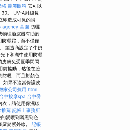
價格
龍潭眼科
它可以
0。 UV-A射線負
會立即造成可見的損
o agency
墓園
防曬
或物理過濾器有助於
用防曬霜，而不僅僅
。 製造商設定了牛奶
陽光下和湖中使用防曬
的皮膚免受夏季閃閃
用前搖動，然後在臉
於防曬，而且對顏色
 如果不適當保護皮
搬家公司費用
html
台中按摩spa
台中喬
內衣，請使用保濕碳
拿推薦
記帳士事務所
快的變暖到曬黑到色
暴露於紫外線。
記帳