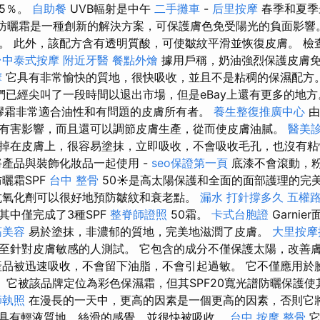
5％。
自助餐
UVB輻射是中午
二手攤車
-
后里按摩
春季和夏季最
rin防曬霜是一種創新的解決方案，可保護膚色免受陽光的負面影響
。 此外，該配方含有透明質酸，可使皺紋平滑並恢復皮膚。 檢
台中泰式按摩
附近牙醫
餐點外燴
據用戶稱，奶油強烈保護皮膚
摩
它具有非常愉快的質地，很快吸收，並且不是粘稠的保濕配方
已經尖叫了一段時間以退出市場，但是eBay上還有更多的地方。 An
膠霜非常適合油性和有問題的皮膚所有者。
養生整復推廣中心
由
有害影響，而且還可以調節皮膚生產，從而使皮膚油膩。
醫美
掉在皮膚上，很容易塗抹，立即吸收，不會吸收毛孔，也沒有
產品與裝飾化妝品一起使用 -
seo保證第一頁
底漆不會滾動，
e防曬霜SPF
台中 整骨
50☀️是高太陽保護和全面的面部護理的完
抗氧化劑可以很好地預防皺紋和衰老點。
漏水 打針撐多久
五權
其中僅完成了3種SPF
整脊師證照
50霜。
卡式台胞證
Garni
筋美容
易於塗抹，非濃郁的質地，完美地滋潤了皮膚。
大里按摩
至針對皮膚敏感的人測試。 它包含的成分不僅保護太陽，改善
產品被迅速吸收，不會留下油脂，不會引起過敏。 它不僅應用於
é和手。 它被該品牌定位為彩色保濕霜，但其SPF20寬光譜防曬保護
師執照
在漫長的一天中，更高的因素是一個更高的因素，否則它
具有輕液質地，絲滑的感覺，並很快被吸收。
台中 按摩 整骨
它