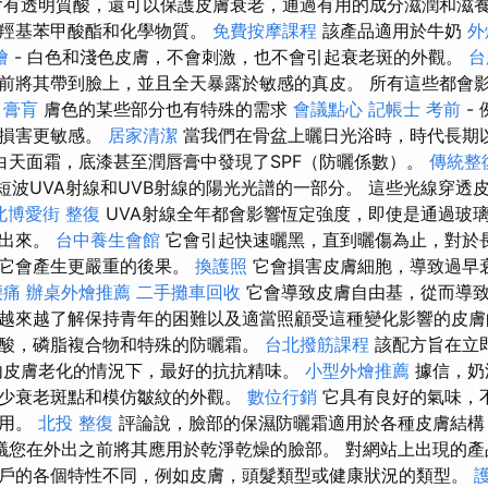
含有透明質酸，還可以保護皮膚衰老，通過有用的成分滋潤和滋養
對羥基苯甲酸酯和化學物質。
免費按摩課程
該產品適用於牛奶
外
燴
- 白色和淺色皮膚，不會刺激，也不會引起衰老斑的外觀。
台
前將其帶到臉上，並且全天暴露於敏感的真皮。 所有這些都會
。
膏肓
膚色的某些部分也有特殊的需求
會議點心
記帳士 考前
-
凍損害更敏感。
居家清潔
當我們在骨盆上曬日光浴時，時代長期
白天面霜，底漆甚至潤唇膏中發現了SPF（防曬係數）。
傳統整
短波UVA射線和UVB射線的陽光光譜的一部分。 這些光線穿透
北博愛街 整復
UVA射線全年都會影響恆定強度，即使是通過玻
射出來。
台中養生會館
它會引起快速曬黑，直到曬傷為止，對於
，它會產生更嚴重的後果。
換護照
它會損害皮膚細胞，導致過早
腰痛
辦桌外燴推薦
二手攤車回收
它會導致皮膚自由基，從而導
越來越了解保持青年的困難以及適當照顧受這種變化影響的皮膚
酸，磷脂複合物和特殊的防曬霜。
台北撥筋課程
該配方旨在立
內皮膚老化的情況下，最好的抗抗精味。
小型外燴推薦
據信，奶
少衰老斑點和模仿皺紋的外觀。
數位行銷
它具有良好的氣味，
使用。
北投 整復
評論說，臉部的保濕防曬霜適用於各種皮膚結構
議您在外出之前將其應用於乾淨乾燥的臉部。 對網站上出現的產
戶的各個特性不同，例如皮膚，頭髮類型或健康狀況的類型。