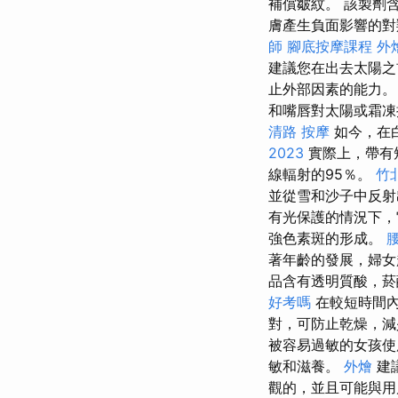
補償皺紋。 該製劑
膚產生負面影響的
師
腳底按摩課程
外
建議您在出去太陽之
止外部因素的能力
和嘴唇對太陽或霜
清路 按摩
如今，在
2023
實際上，帶有
線輻射的95％。
竹
並從雪和沙子中反
有光保護的情況下
強色素斑的形成。
著年齡的發展，婦女
品含有透明質酸，菸
好考嗎
在較短時間
對，可防止乾燥，減
被容易過敏的女孩
敏和滋養。
外燴
建
觀的，並且可能與用