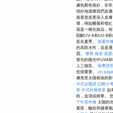
膚色顏色很好，非常
很好地適應我們皮膚顏
責衰老並更深入皮膚
壞，例如曬傷和發紅
霜是一種化妝品，有
阻斷​​UV-A和UV
是在夏季。
苗栗外
的高防水性，這是
霜。
整骨 推拿
苗栗
發光的陽光中UVA
上三個泵。
按摩證
也很重要。
on page
膚免受太陽射線的影
卡式台胞證
記帳士
骨
中式外燴菜單
如
粉，血清或精華。 
下午茶外燴
太陽的
素斑，皺紋和健康