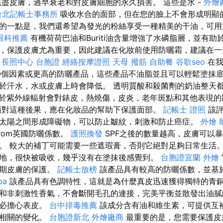
盡皮膚，過早衰老和對皮膚細胞的永久損害。 這些是水 -
外燴
台北記帳士事務所
吸收水合的面部，但在您的臉上不會形成明顯
的一點是，我們還希望為發光的粉絲享受一種精美的干油，可用
眼科推薦
有機荷荷巴油和Buriti油含量增強了水磷脂層，並有助
，保護皮膚尤為重要，因此建議在化妝前使用防曬霜，建議在一
。
長照中心
台胞證
經絡按摩證照
天母 撥筋
自助餐
谷歌seo
在我
0個因素或更高的防曬產品，這些產品不油脂並且可以輕鬆塗抹
於汗水，水或皮膚上時會降低。 透明質酸和殺菌劑的奶油整天
於紫外線輻射會對錶皮，熱燒傷，皮炎，老年斑點和其他表現的
對這種後果，應在化妝品的幫助下保護面部。
記帳士 證照
該評
太陽之間形成障礙物，可以防止皺紋，刺激和防止癌症。
外燴
From英國防曬係數。
護照換發
SPF之後的數量越高，皮膚可以
。 較大的補丁可能需要一些遮瑕膏，否則它絕對足夠日常生活
地，很快被吸收，幾乎沒有在塗抹後感覺到。
台胞證宜蘭
外燴
早期皮膚的保護。
記帳士放榜
該產品具有較高的防曬係數，並基
pa
該產品具有色調特性，這就是為什麼真皮迅速獲得獨特的青
和非刺激性香氣，不會斷開毛孔的連接，完美平衡並散發出油膩
不必擔心表皮。
台中排毒推薦
該成分含有油和維生素，可提供互
齡相關的變化。
台胞證新北
外燴廠商
最重要的是，您需要保護皮