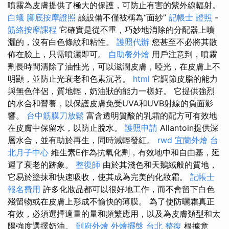
噴霧為皮膚提供了極大的保護，可防止有害的紫外線輻射。
白蟻
腳底按摩證照
該設備不僅被稱為“面紗”
記帳士 證照
-
筋絡按摩課程
它確實是從不重，巧妙地消除的分配器上噴
灑的，沒有白色條紋和粘性。
護照代辦
您甚至不必將其散
佈在臉上，只需噴灑即可。
自助餐外燴
用戶注意到，噴霧
劑長時間清除了油性光，可以滋潤皮膚，啞光，在皮膚上不
明顯，並防止光衰老和色素沉著。
html
它調節皮脂的能力
與無色伴侶，質地輕，奶油狀的能力一樣好。 它提供強烈
的水合和營養，以保護皮膚免受UVA和UVB射線的負面影
響。
台中筋膜刀放鬆
富含透明質酸的乳霜的配方可有效地
在皮膚中保留水，以防止脫水。
護照申請
Allantoin提供深
層水合，並有助於再生，同時減輕發紅。
rwd
宜蘭外燴
台
北月子中心
維生素E作為抗氧化劑，有效地中和自由基，延
遲了衰老的跡象。
整復師
由於其淺色和天鵝絨般的質地，
它易於塗抹和快速吸收，使其成為完美的化妝霜。
記帳士
報名費用
許多化妝品都可以很好地工作，而不會留下白色
殘留物或在皮膚上形成不愉快的薄膜。 為了使防曬霜真正
有效，必須選擇適量的量和頻繁應用，以及為皮膚類型和太
陽強度選擇奶油。
到府外燴
外燴擺盤
台北 整復
根據意