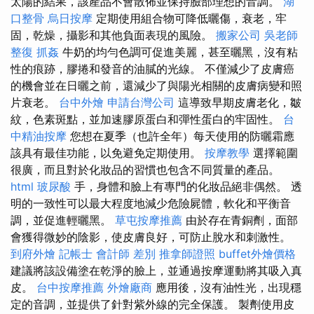
太陽的結果，該產品不會散佈並保持臉部理想的音調。
湖
口整骨
烏日按摩
定期使用組合物可降低曬傷，衰老，牢
固，乾燥，攝影和其他負面表現的風險。
搬家公司
吳老師
整復
抓姦
牛奶的均勻色調可促進美麗，甚至曬黑，沒有粘
性的痕跡，膠捲和發音的油膩的光線。 不僅減少了皮膚癌
的機會並在日曬之前，還減少了與陽光相關的皮膚病變和照
片衰老。
台中外燴
申請台灣公司
這導致早期皮膚老化，皺
紋，色素斑點，並加速膠原蛋白和彈性蛋白的牢固性。
台
中精油按摩
您想在夏季（也許全年）每天使用的防曬霜應
該具有最佳功能，以免避免定期使用。
按摩教學
選擇範圍
很廣，而且對於化妝品的習慣也包含不同質量的產品。
html
玻尿酸
手，身體和臉上有專門的化妝品絕非偶然。 透
明的一致性可以最大程度地減少危險屍體，軟化和平衡音
調，並促進輕曬黑。
草屯按摩推薦
由於存在青銅劑，面部
會獲得微妙的陰影，使皮膚良好，可防止脫水和刺激性。
到府外燴
記帳士 會計師 差別
推拿師證照
buffet外燴價格
建議將該設備塗在乾淨的臉上，並通過按摩運動將其吸入真
皮。
台中按摩推薦
外燴廠商
應用後，沒有油性光，出現穩
定的音調，並提供了針對紫外線的完全保護。 製劑使用皮