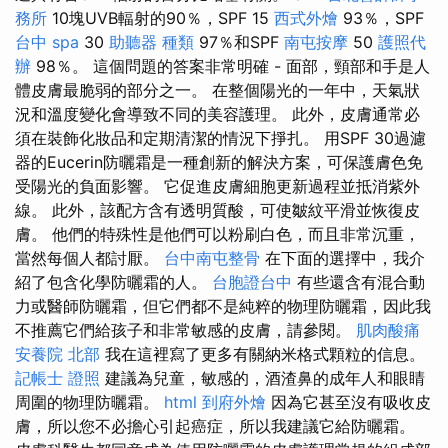
務所
10塊UVB輻射的90％，SPF 15
西式外燴
93％，SPF
台中 spa
30
助聽器 種類
97％和SPF
南屯按摩
50
護照代
辦
98％。 這個問題的答案非常明確 - 面部，頸部和手是人
體皮膚最脆弱的部分之一。 在整個陽光的一年中，天氣狀
況和溫度變化會導致不同的美容護理。 此外，皮膚通常必
須在裝飾化妝品和定期清潔的情況下掙扎。 用SPF 30過濾
器的Eucerin防曬霜是一種創新的解決方案，可保護膚色免
受陽光的負面影響。 它促進皮膚細胞更新過程並抵消紫外
線。 此外，該配方含有透明質酸，可使皺紋平滑並恢復皮
膚。 他們的特殊性是他們可以粉刷白色，而且非常沉重，
當然每個人都討厭。
台中南屯整骨
在下面的選擇中，我介
紹了包含化學防曬霜的人。
台胞證台中
有些還含有混合動
力或醫師防曬霜，但它們都不是純粹的物理防曬霜，因此我
不推薦它們給孩子和非常敏感的皮膚，請參閱。
肌肉酸痛
安養院 北部
我在這裡寫了更多有關納米格式顆粒的信息。
記帳士 證照
建議為兒童，敏感的，酒渣鼻的成年人和眼睛
周圍的物理防曬霜。
html
到府外燴
因為它甚至沒有吸收皮
膚，所以您不必擔心引起癌症，所以我建議它給防曬霜。