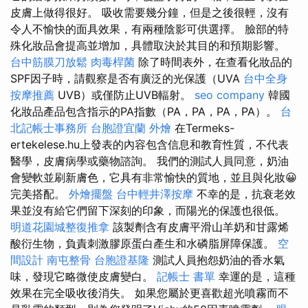
皮膚上做得很好。 吸收需要幾分鐘，但是之後很輕，沒有
令人不愉快的面具效果，有兩種陰影可供選擇。 臉部的特
殊化妝品會提高並增加，具體取決於其目的和預期影響。
台中筋膜刀放鬆
肉毒桿菌
除了時間表外，在查看化妝品的
SPF因子時，請觀察是否有廣泛的光保護（UVA
台中全身
按摩推薦
UVB）或僅防止UVB輻射。
seo company
韓國
化妝品產品包含指示的PA指數（PA，PA，PA，PA）。
台
北記帳士事務所
台胞證宜蘭
外燴
在Termeks-
ertekelese.hu上發表的內容包含信息和教育性質，不代表
醫學，皮膚病學或藥物諮詢。 我們的測試人員同意，奶油
會變軟並刷新膚色，它具有非常愉快的質地，並且與化妝😀
完美搭配。
外燴擺盤
台中輕井澤按摩
不幸的是，抗衰老效
果並沒有給它們留下深刻的印象，而陽光的保護也很低。
明道花園城整復推拿
該製劑含有皮膚平滑山羊奶和甘露烯
酸衍生物，負責刺激膠原蛋白產生和水磷脂屏障保護。
空
間設計
南屯整骨
台胞證基隆
測試人員抱怨奶油的香水氣
味，發現它略微使皮膚變白。
記帳士 書單
幸運的是，這種
效果在完全吸收後消失。 如果您屬於更喜歡超光噴霧而不