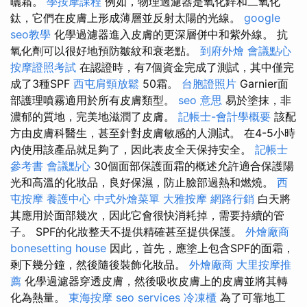
曬霜。
學按摩課程
例如，物理過濾器是氧化鋅和二氧化
鈦，它們在皮膚上形成薄層並反射太陽的光線。
google
seo教學
化學過濾器進入皮膚的更深層併中和紫外線。 抗
氧化劑可以很好地預防皺紋和衰老點。
到府外燴
會議點心
按摩證照考試
在認證時，有7個資金完成了測試，其中僅完
成了3種SPF
西屯肩頸放鬆
50霜。
台胞證照片
Garnier面
部護理噴霧適用於所有皮膚類型。
seo 意思
易於塗抹，非
濃郁的質地，完美地滋潤了皮膚。
記帳士-會計學概要
該配
方由皮膚科醫生，甚至針對皮膚敏感的人測試。 在4-5小時
內使用該產品就足夠了，因此表皮全天保持安全。
記帳士
參考書
會議點心
30個面部保護面霜的概述允許適合保護陽
光和高溫的化妝品，良好保濕，防止臉部過熱和燃燒。
西
屯按摩
養護中心
中式外燴菜單
大雅按摩
網路行銷
白天將
其應用於面部幾次，因此它會很快消耗掉，需要持續的管
子。 SPF的化妝整天不提供精確甚至提供保護。
外燴廠商
bonesetting house
因此，首先，應塗上包含SPF的面霜，
剩下幾分鐘，然後隨後裝飾化妝品。
外燴廠商
大里按摩推
薦
化學過濾器穿透皮膚，然後吸收皮膚上的皮膚並將其轉
化為熱量。
東海按摩
seo services
冷凍櫃
為了可靠地工