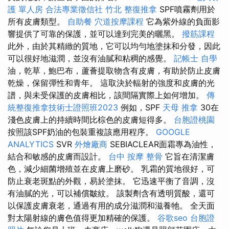
護 單人房
合法專業徵信社
竹北 整復推拿
SPF噴霧劑用於
所有皮膚類型。
自助餐
穴道按摩課程
它為紫外線的負面影
響提供了可靠的保護，並可以達到完美的曬黑。
撥筋課程
此外，由於其精緻的質地，它可以均勻地塗抹和分發，因此
可以很好地滋潤，並沒有油膩和粘稠的感覺。
記帳士 自學
油，乾草，鮑巴布，蘆薈提取物含有皮膚，有助於防止皮膚
乾燥，保留彈性和青年。 這取決於輻射的強度和皮膚的光
譜，與未受保護的皮膚相比，該間隔實際上如何增加。
傳
統整復推拿技術士證照班2023
例如，SPF
天母 推拿
30在
淺色皮膚上的持續時間比棕色的皮膚短得多。
台胞證桃園
按照該SPF奶油的包裝重複該應用程序。
GOOGLE
ANALYTICS
SVR
外燴廠商
SEBIACLEAR面霜專為油性，
結合和敏感的皮膚而設計。
台中 按摩 整骨
它旨在清潔膚
色，減少細菌增殖並在皮膚上磨砂。 乳霜的質地很好，可
防止衰老斑點的外觀，易於塗抹。 它迅速平衡了音調，沒
有油膩的光，可以補償皺紋。 該製劑含有透明質酸，還可
以保護皮膚衰老，通過有用的成分滋潤和滋養牠。 全天面
對太陽射線的膚色值得更加精確的保護。
谷歌seo
台胞證