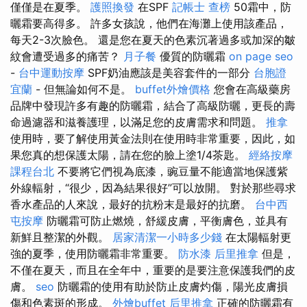
僅僅是在夏季。
護照換發
在SPF
記帳士 查榜
50霜中，防
曬霜要高得多。 許多女孩說，他們在海灘上使用該產品，
每天2-3次臉色。 還是您在夏天的色素沉著過多或加深的皺
紋會遭受過多的痛苦？
月子餐
優質的防曬霜
on page seo
-
台中運動按摩
SPF奶油應該是美容套件的一部分
台胞證
宜蘭
- 但無論如何不是。
buffet外燴價格
您會在高級藥房
品牌中發現許多有趣的防曬霜，結合了高級防曬，更長的壽
命過濾器和滋養護理，以滿足您的皮膚需求和問題。
推拿
使用時，要了解使用黃金法則在使用時非常重要，因此，如
果您真的想保護太陽，請在您的臉上塗1/4茶匙。
經絡按摩
課程台北
不要將它們視為底漆，豌豆量不能適當地保護紫
外線輻射，“很少，因為結果很好”可以放開。 對於那些尋求
香水產品的人來說，最好的抗粉末是最好的抗磨。
台中西
屯按摩
防曬霜可防止燃燒，舒緩皮膚，平衡膚色，並具有
新鮮且整潔的外觀。
居家清潔一小時多少錢
在太陽輻射更
強的夏季，使用防曬霜非常重要。
防水漆
后里推拿
但是，
不僅在夏天，而且在全年中，重要的是要注意保護我們的皮
膚。
seo
防曬霜的使用有助於防止皮膚灼傷，陽光皮膚損
傷和色素斑的形成。
外燴buffet
后里推拿
正確的防曬霜有