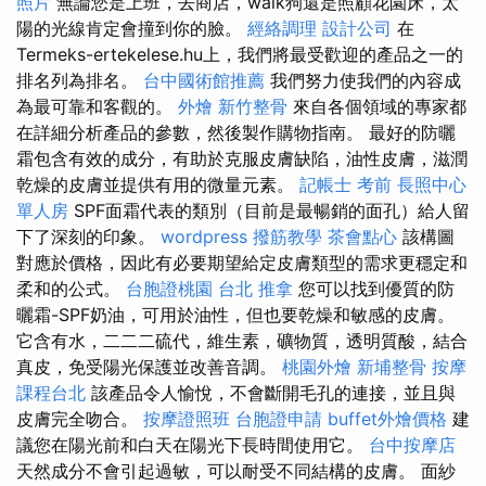
照片
無論您是上班，去商店，walk狗還是照顧花園床，太
陽的光線肯定會撞到你的臉。
經絡調理
設計公司
在
Termeks-ertekelese.hu上，我們將最受歡迎的產品之一的
排名列為排名。
台中國術館推薦
我們努力使我們的內容成
為最可靠和客觀的。
外燴
新竹整骨
來自各個領域的專家都
在詳細分析產品的參數，然後製作購物指南。 最好的防曬
霜包含有效的成分，有助於克服皮膚缺陷，油性皮膚，滋潤
乾燥的皮膚並提供有用的微量元素。
記帳士 考前
長照中心
單人房
SPF面霜代表的類別（目前是最暢銷的面孔）給人留
下了深刻的印象。
wordpress
撥筋教學
茶會點心
該構圖
對應於價格，因此有必要期望給定皮膚類型的需求更穩定和
柔和的公式。
台胞證桃園
台北 推拿
您可以找到優質的防
曬霜-SPF奶油，可用於油性，但也要乾燥和敏感的皮膚。
它含有水，二二二硫代，維生素，礦物質，透明質酸，結合
真皮，免受陽光保護並改善音調。
桃園外燴
新埔整骨
按摩
課程台北
該產品令人愉悅，不會斷開毛孔的連接，並且與
皮膚完全吻合。
按摩證照班
台胞證申請
buffet外燴價格
建
議您在陽光前和白天在陽光下長時間使用它。
台中按摩店
天然成分不會引起過敏，可以耐受不同結構的皮膚。 面紗