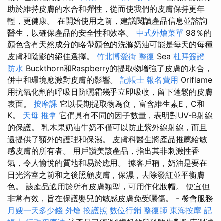
助於維持皮膚的水合和彈性，從而使我們的皮膚保持更年
輕，更健康。 在開始使用之前，建議閱讀產品信息並諮詢
醫生，以確保產品的安全性和效率。
中式外燴菜單
98％的
顏色含有天然成分的略帶顏色的洗滌奶油可能是每天的每種
皮膚和陰影的絕佳選擇。
竹北博愛街 整復
Sea
杜拜簽證
防水
Buckthorn和Raspberry的提取物增強了皮膚的水合，
併中和環境應激對皮膚的影響。
記帳士 報名費用
Oriflame
用抗氧化劑的呼吸日防曬霜幾乎立即吸收，留下蓬鬆的皮膚
表面。
按摩課
它以長期提取物為食，富含維生素E，C和
K。
天母 推拿
它們具有不同的因子數量，表明對UV-B射線
的保護。 乳木果奶油牛奶不僅可以防止紫外線射線，而且
還提供了額外的護理和保濕。 皮膚科醫生將產品推薦給敏
感皮膚的所有者。 用戶讚美該產品，指出其非刺激性香
氣，令人愉悅的質地和易於應用。 據客戶稱，奶油是要在
日光浴室之前和之後照顧皮膚，保濕，去除發紅並平衡膚
色。 該產品適用於所有皮膚類型，可用作化妝帽。 便宜但
非常有效，旨在保護嬰兒的敏感皮膚免受曬傷。 - 餐會服務
月嫂一天多少錢
外燴
換護照
數位行銷
整復師
東海按摩
記