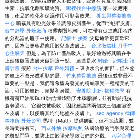
滋潤皮膚。 防曬霜適合大多數女性，並含有真皮所需的維
生素，抗氧化劑和礦物質。
哪裡找台中撥筋
第一次應用
後，產品的軟化和保濕作用可顯著效果。
養生與整復推廣
中心
噴霧具有啞光效果並調節皮脂產生，從而“油脂”皮膚。
台中舒壓
外燴廠商
噴霧劑質地輕，可在帶有促進應用程序
的分配器的瓶子中使用。
記帳士 接案
父母通常更喜歡它
們，因為它更容易應用於兒童皮膚上。
台北徵信社
月子中
心住幾天
但是，為了防止產品吸入，最好通過將其噴在手
上然後處置皮膚來做到這一點。 這些是水
離婚
-
記帳士 讀
書計畫
痕跡
台中按摩
戶外婚禮
- 吸收水合的面部，但在您
的臉上不會形成明顯的層。
竹東整骨推薦
最後但並非最不
重要的一點是，我們還希望為發光的粉絲享受一種精美的干
油，可用於臉部，頭髮和身體。
安養院 北部
拔罐教學
有
機荷荷巴油和Buriti油含量增強了水磷脂層，並有助於抵抗
衰老過程。 它很快被吸收，因此建議將兩個或三個細節塗
在皮膚上，以便將其均勻地塗在皮膚上。
seo agency
律師
事務所
外燴公司
馬特（Matt）提供飾面，但不扼流圈，並
長時間持有它。
西式外燴
按摩執照
法國治癒的鬥爭與衰老
的斑點鬥爭，並防止由於陽光導致它們的外觀。
八字命理