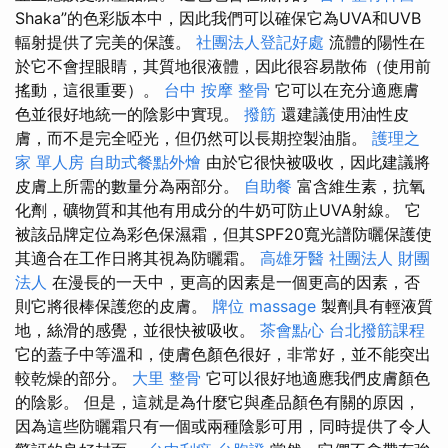
Shaka”的色彩版本中，因此我們可以確保它為UVA和UVB
輻射提供了完美的保護。
社團法人登記好處
流體的陽性在
於它不會捏眼睛，其質地很液體，因此很容易散佈（使用前
搖動，這很重要）。
台中 按摩 整骨
它可以在充分適應膚
色並很好地統一的陰影中實現。
撥筋
還建議使用油性皮
膚，而不是完全啞光，但仍然可以長期控製油脂。
護理之
家 單人房
自助式餐點外燴
由於它很快被吸收，因此建議將
皮膚上所需的數量分為兩部分。
自助餐
富含維生素，抗氧
化劑，礦物質和其他有用成分的牛奶可防止UVA射線。 它
被該品牌定位為彩色保濕霜，但其SPF20寬光譜防曬保護使
其適合在工作日將其視為防曬霜。
高雄牙醫
社團法人 財團
法人
在漫長的一天中，更高的因素是一個更高的因素，否
則它將很棒保護您的皮膚。
牌位
massage
製劑具有輕液質
地，絲滑的感覺，並很快被吸收。
茶會點心
台北撥筋課程
它的蓋子中等溫和，使膚色顏色很好，非常好，並不能突出
較乾燥的部分。
大里 整骨
它可以很好地適應我們皮膚顏色
的陰影。 但是，這就是為什麼它與產品顏色有關的原因，
因為這些防曬霜只有一個或兩種陰影可用，同時提供了令人