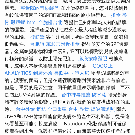
護皮膚免受紫外線的侵害，滋潤，防止光衰老並提供完美的
曬黑。
整骨院的奇妙經歷
在此價格範圍內，您可以找到具
有較低保護因子的SPF面霜和麵霜的較小旅行包。
推拿 整
骨
殺蟑螂
html
台胞證台北
還提供已知和鮮為人知的品牌
的防曬霜。 選擇產品的活性成分以最大程度地減少過敏表
現的風險。
撥筋筆
客戶注意到，奶油會變軟皮膚，保濕和
低過敏性。
台胞證
萬和宮附近推拿
得益於安全的SPF過濾
器，金屬絲提取物和維生素E，它可以確保對嬰兒的皮膚進
行極好的保護，以防止陽光照射。
腳底按摩證照
根據意
見，成年人本身也很樂意使用這種奶油。
GOOGLE
ANALYTICS
到府外燴
長照中心 單人房
物理防曬霜是沉重
的，濃密的面霜，但是在這裡噴霧劑對我來說非常有前途。
但是，重要的是要注意，因子數量僅表示曬傷的保護，而不
是防止UV-A射線的保護。
台中排毒推薦
防水漆
陽光對身
體有許多積極的影響，但也可能對我們的皮膚構成潛在的風
險。
台中外燴
氣結
全口重建
台中 整骨
復健師證照
陽光
UV-A和UV-B射線可能會對皮膚細胞產生不利影響，從長遠
來看甚至可能引起皮膚癌。 Nutridome化妝保護劑可確保
皮膚得到水合，保護和準備化妝，而無需整天閃耀和產品擺