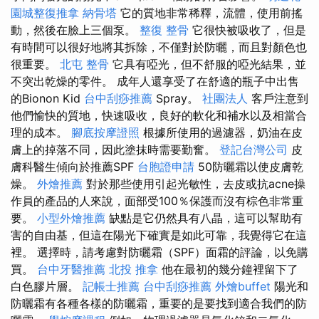
園城整復推拿
納骨塔
它的質地非常稀釋，流體，使用前搖
動，然後在臉上三個泵。
整復 整骨
它很快被吸收了，但是
有時間可以很好地將其拆除，不僅對於防曬，而且對顏色也
很重要。
北屯 整骨
它具有啞光，但不舒服的啞光結果，並
不突出乾燥的零件。 成年人還享受了在舒適的瓶子中出售
的Bionon Kid
台中刮痧推薦
Spray。
社團法人
客戶注意到
他們愉快的質地，快速吸收，良好的軟化和補水以及相當合
理的成本。
腳底按摩證照
根據所使用的過濾器，奶油在皮
膚上的掉落不同，因此塗抹時需要勤奮。
登記台灣公司
皮
膚科醫生傾向於推薦SPF
台胞證申請
50防曬霜以使皮膚乾
燥。
外燴推薦
對於那些使用引起光敏性，去皮或抗acne操
作員的產品的人來說，面部受100％保護而沒有棕色非常重
要。
小型外燴推薦
缺點是它仍然具有八晶，這可以幫助有
害的自由基，但這在陽光下確實是如此可靠，我覺得它在這
裡。 選擇時，請考慮對防曬霜（SPF）面霜的評論，以免購
買。
台中牙醫推薦
北投 推拿
他在最初的幾分鐘裡留下了
白色膠片層。
記帳士推薦
台中刮痧推薦
外燴buffet
陽光和
防曬霜有各種各樣的防曬霜，重要的是要找到適合我們的防