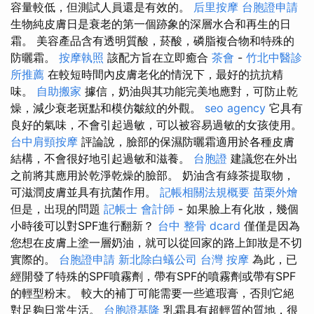
容量較低，但測試人員還是有效的。
后里按摩
台胞證申請
生物純皮膚日是衰老的第一個跡象的深層水合和再生的日
霜。 美容產品含有透明質酸，菸酸，磷脂複合物和特殊的
防曬霜。
按摩執照
該配方旨在立即癒合
茶會
-
竹北中醫診
所推薦
在較短時間內皮膚老化的情況下，最好的抗抗精
味。
自助搬家
據信，奶油與其功能完美地應對，可防止乾
燥，減少衰老斑點和模仿皺紋的外觀。
seo agency
它具有
良好的氣味，不會引起過敏，可以被容易過敏的女孩使用。
台中肩頸按摩
評論說，臉部的保濕防曬霜適用於各種皮膚
結構，不會很好地引起過敏和滋養。
台胞證
建議您在外出
之前將其應用於乾淨乾燥的臉部。 奶油含有綠茶提取物，
可滋潤皮膚並具有抗菌作用。
記帳相關法規概要
苗栗外燴
但是，出現的問題
記帳士 會計師
- 如果臉上有化妝，幾個
小時後可以對SPF進行翻新？
台中 整骨 dcard
僅僅是因為
您想在皮膚上塗一層奶油，就可以從回家的路上卸妝是不切
實際的。
台胞證申請
新北除白蟻公司
台灣 按摩
為此，已
經開發了特殊的SPF噴霧劑，帶有SPF的噴霧劑或帶有SPF
的輕型粉末。 較大的補丁可能需要一些遮瑕膏，否則它絕
對足夠日常生活。
台胞證基隆
乳霜具有超輕質的質地，很