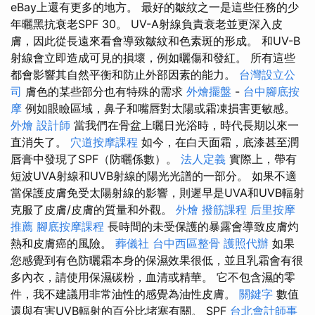
eBay上還有更多的地方。 最好的皺紋之一是這些任務的少
年曬黑抗衰老SPF 30。 UV-A射線負責衰老並更深入皮
膚，因此從長遠來看會導致皺紋和色素斑的形成。 和UV-B
射線會立即造成可見的損壞，例如曬傷和發紅。 所有這些
都會影響其自然平衡和防止外部因素的能力。
台灣設立公
司
膚色的某些部分也有特殊的需求
外燴擺盤
-
台中腳底按
摩
例如眼瞼區域，鼻子和嘴唇對太陽或霜凍損害更敏感。
外燴
設計師
當我們在骨盆上曬日光浴時，時代長期以來一
直消失了。
穴道按摩課程
如今，在白天面霜，底漆甚至潤
唇膏中發現了SPF（防曬係數）。
法人定義
實際上，帶有
短波UVA射線和UVB射線的陽光光譜的一部分。 如果不適
當保護皮膚免受太陽射線的影響，則遲早是UVA和UVB輻射
克服了皮膚/皮膚的質量和外觀。
外燴
撥筋課程
后里按摩
推薦
腳底按摩課程
長時間的未受保護的暴露會導致皮膚灼
熱和皮膚癌的風險。
葬儀社
台中西區整骨
護照代辦
如果
您感覺到有色防曬霜本身的保濕效果很低，並且乳霜會有很
多內衣，請使用保濕碳粉，血清或精華。 它不包含濕的零
件，我不建議用非常油性的感覺為油性皮膚。
關鍵字
數值
還與有害UVB輻射的百分比堵塞有關。 SPF
台北會計師事