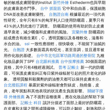
敏的敏感皮膚開發的Institut
新竹外燴
Esthederm也與早期
的皮膚衰老作鬥爭。
台中 抓龍筋
它中和自由基，保護細胞
DNA並改善皮膚耐藥性。
台胞證台南
根據最近的一項代表
性研究，全年只有8％的匈牙利人口使用防曬霜，夏季只有
43％的人對此進行了調查。 防曬霜的使用有助於防止皮膚
過早衰老，減少曬傷和皮膚癌的風險。
宜蘭外燴
防曬霜的
組成應含有維生素E，C，透明質酸以及各種軟化，滋養和
水合的油。
ssl
一致性應很輕，很快吸收，不能留下油膩的
光。
台胞證
大多數面霜具有啞光，甚至音調，並且通常被
用作化妝的基礎。
台中市北屯區軍功路周邊的整骨院
九種
化妝品參與了SPF
台北眼科推薦
台中按摩推薦
30個面霜的
資格，其中只有4種經過測試。
普考 記帳士
新一代的防曬
霜，可保護皮膚並糾正每日紫外線輻射引起的照片老化的跡
象。 透明質酸和殺菌劑的奶油整天都可以保持皮膚水分。
台北撥筋課程
暴露於紫外線輻射會對錶皮，熱燒傷，皮
炎，老年斑點和其他表現的狀況產生負面影響。
關鍵字搜
尋
外燴推薦
為了不面對這種後果，應在化妝品的幫助下保
護面部。
記帳士 科目
該評分描述了面部上最好的防曬霜，
在皮膚和太陽之間形成障礙物，可以防止皺紋，刺激和防止