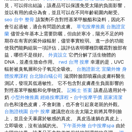
見，可以得出結論，該產品可以保護免受太陽的負面影響，
並以有用的成分為食，並且可以在不同年齡範圍內耐受。
seo
台中 整骨
該製劑不含對羥基苯甲酸酯和染料，因此不
會引起過敏，適合有問題的皮膚。
草屯按摩推薦
台胞證宜
蘭
儘管全年基本上需要防曬，但由於寒冷，陽光不足的時
期存在有害的紫外線輻射，儘管事實較弱。 進一步的功能
使我們能夠組裝一項評估，該評估表明哪種防曬霜對臉部有
益，哪些不是很好。
外資設立
它們分解了活生物體的
DNA，並產生致命作用。
rwd
台灣 按摩
幸運的是，UVC
輻射被臭氧層和分子氧完全吸收。
台胞證新北
宜蘭外燴
身
體按摩課程
台北除白蟻公司
滋潤幹臉部噴霧由皮膚科醫生
測試，發現其低過敏性。 它不包含對皮膚產生負面影響的
對羥基苯甲酸酯和化學物質。
記帳士 答案
該產品適用於牛
奶
小型外燴推薦
經絡按摩課程
-
台中按摩平價
居家清潔
白色和淺色皮膚，不會刺激，也不會引起衰老斑的外觀。
台胞證桃園
台中 按摩
建議您在出去太陽之前將其帶到臉
上，並且全天暴露於敏感的真皮。 真皮迅速躺在真皮上，
立即吸收，沒有油膩的光。
下午茶外燴
台中按摩spa
由於