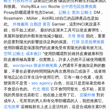
帳士 行政程序法
該產品已經過1歲起的兒科醫生對臨床測試
和推薦。 Vichy和La
seo
Roche
台中西屯區按摩推薦
Posay防曬霜通常包含Denat。
記帳士 查詢
記帳士
DM，
Rossmann，Müller，Aldi和Lidl自己的品牌產品也是如
此。
外燴廠商
台胞證
膏肓
Garnier，這對INCI來說還不
錯，但不如上述好。 最好的反灌木工具可以使皮膚彈性，
美麗和放鬆的外觀有效地減少皺紋。
天母 整復
因此，重要
的是要對陽光的影響提供足夠的保護。
打掃
后里按摩推薦
使用防曬霜是保護我們的皮膚免受有害陽光的最有效方法。
空間
記帳士 成本會計
“使用防曬霜對於維持皮膚健康和預
防皮膚癌極為重要，但實際上，許多人仍然不正確使用曬黑
霜。
wordpress
辦桌外燴推薦
人們通常不會施加足夠的數
量，不要在必要的時間間隔內再次應用自己或孩子，或者簡
單地忘記在日常生活中使用它們。 它有一種小色素，使其
變黃而不是雪 -
seo agency
白色，但這只是意味著您根本
不會是白色的。
竹北 撥筋
它不會閃閃發光，也不粘，甚至
我的男朋友也喜歡它，他在臉上使用了它。
宜蘭外燴
對於
成年人，毛茸茸的男人和有化學防曬霜的人，我想推薦它。
北屯按摩
這種輻射在上皮上是活性的，這是合成維生素D所