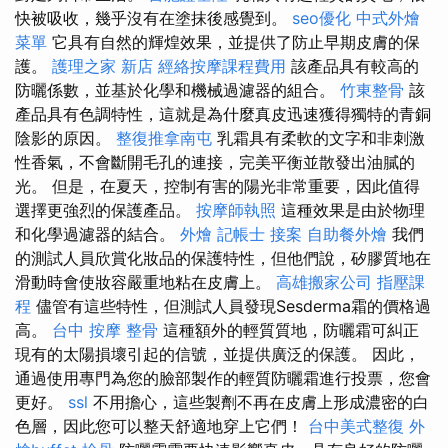
快被吸收，幾乎沒有在塗抹後感覺到。
seo優化
中式外燴
菜單
它具有自然的輝煌效果，並提供了防止早期皮膚的保
護。
護理之家 新店
經絡按摩課程費用
該產品具有較高的
防曬係數，並基於化學和機械過濾器的組合。
竹東整骨
該
產品具有色調特性，這就是為什麼真皮迅速獲得獨特的青銅
陰影的原因。
整復推拿南屯
乳霜具有柔軟的文字和非刺激
性香氣，不會斷開毛孔的連接，完美平衡並散發出油膩的
光。 但是，在夏天，控制有害的陽光非常重要，因此值得
選擇更強烈的保護產品。
按摩師執照
這種效果是由於物理
和化學過濾器的結合。
外燴
記帳士 接案
自助餐外燴
我們
的測試人員欣賞化妝品的保護特性，但他們說，矽膠質地在
滑動時會使妝容嚴重地粘在皮膚上。
高雄搬家公司
指壓課
程
儘管有這些特性，但測試人員發現Sesderma霜的價格過
高。
台中 按摩 整骨
這種額外的輕質質地，防曬霜可糾正
現有的太陽損壞引起的信號，並提供廣泛的保護。 因此，
通過使用專門為您的臉部製作的輕質防曬霜進行投票，您會
更好。
ssl
不用擔心，這些製劑不再在皮膚上形成濃密的白
色層，因此您可以整天舒適地穿上它們！
台中美式整復
外