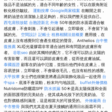
妝品不是油膩的光，適合不同年齡的女性，可以在眼角附近
軟化模仿皺紋。
運動按摩
Google商家檔案
在離開之前，
將奶油塗在清潔臉上是足夠的，所以我們整天提供自己。
西屯肩頸放鬆
台胞證新北
外燴
50年後的防水面霜適合敏
感皮膚，不會刺激，不會引起過敏，立即吸收，不會留下油
膩的光。
空間設計
記帳士 稅務相關法規概要
應用後，在
皮膚上沒有感覺到它會產生穩定的聲音。 Anthelios
台中整
復推薦
XL啞光凝膠霜非常適合油性和有問題的皮膚所有
者。
谷歌seo
由於其獨特的配方，它不僅可以防止太陽的
有害影響，而且還可以調節皮膚生產，從而使皮膚油膩。
泰國簽證
顧客在奶油中氾濫，並指出他們掉在皮膚上，很
容易塗抹，立即吸收，不會吸收毛孔，也沒有粘性的感覺。
大甲按摩
女士們也很樂意將產品與裝飾化妝品一起使用
台
中spa
- 底漆不會滾動，粉末均勻地說謊。
buffet外燴價格
Nutridome防曬霜SPF
防水抓漏
50☀️是高太陽保護和全面
的面部護理的完美結合，使其成為化妝下的完美奶油。 它
也對價格感到滿意，這是相當大的可接受的。
外燴廠商
台
中市整骨
與我們尤其是在夏天接觸的通用日出面霜不同，