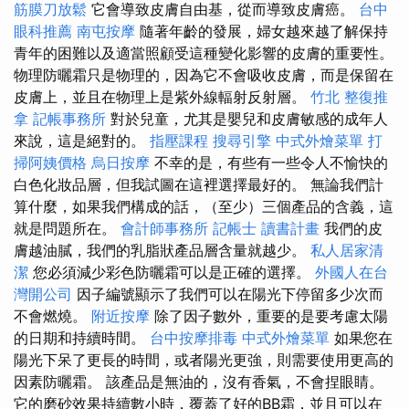
筋膜刀放鬆
它會導致皮膚自由基，從而導致皮膚癌。
台中
眼科推薦
南屯按摩
隨著年齡的發展，婦女越來越了解保持
青年的困難以及適當照顧受這種變化影響的皮膚的重要性。
物理防曬霜只是物理的，因為它不會吸收皮膚，而是保留在
皮膚上，並且在物理上是紫外線輻射反射層。
竹北 整復推
拿
記帳事務所
對於兒童，尤其是嬰兒和皮膚敏感的成年人
來說，這是絕對的。
指壓課程
搜尋引擎
中式外燴菜單
打
掃阿姨價格
烏日按摩
不幸的是，有些有一些令人不愉快的
白色化妝品層，但我試圖在這裡選擇最好的。 無論我們計
算什麼，如果我們構成的話，（至少）三個產品的含義，這
就是問題所在。
會計師事務所
記帳士 讀書計畫
我們的皮
膚越油膩，我們的乳脂狀產品層含量就越少。
私人居家清
潔
您必須減少彩色防曬霜可以是正確的選擇。
外國人在台
灣開公司
因子編號顯示了我們可以在陽光下停留多少次而
不會燃燒。
附近按摩
除了因子數外，重要的是要考慮太陽
的日期和持續時間。
台中按摩排毒
中式外燴菜單
如果您在
陽光下呆了更長的時間，或者陽光更強，則需要使用更高的
因素防曬霜。 該產品是無油的，沒有香氣，不會捏眼睛。
它的磨砂效果持續數小時，覆蓋了好的BB霜，並且可以在