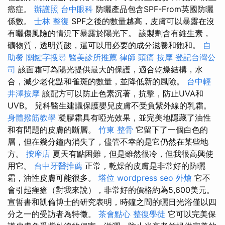
癌症。
辦護照
台中眼科
防曬產品包含SPF-From英國防曬
係數。
士林 整復
SPF之後的數量越高，皮膚可以暴露在沒
有曬傷風險的情況下暴露於陽光下。 該製劑含有維生素，
礦物質，透明質酸，還可以用必要的成分滋養和飽和。
自
助餐
關鍵字搜尋
醫美診所推薦
律師
頭痛 按摩
登記台灣公
司
該面霜可為陽光提供最大的保護，適合乾燥結構，水
合，減少老化點和雀斑的數量，並降低新的風險。
台中輕
井澤按摩
該配方可以防止色素沉著，抗擊，防止UVA和
UVB。 兒科醫生建議保護嬰兒皮膚不受負紫外線的乳霜。
身體撥筋教學
凝膠霜具有啞光效果，並完美地隱藏了油性
和有問題的皮膚的斷層。
竹東 整骨
它留下了一個白色的
層，但在幾分鐘內消失了，儘管不幸的是它仍然在某些地
方。
按摩店
夏天有點困難，但是雖然很冷，但我很高興使
用它。
台中牙醫推薦
正常，乾燥的皮膚是非常好的防曬
霜，油性皮膚可能很多。
塔位
wordpress seo
外燴
它不
會引起痤瘡（對我來說），非常好的價格約為5,600美元。
宣誓書和凱倫博士的研究表明，時鐘之間的曬日光浴僅以四
分之一的受訪者為特徵。
茶會點心
整復學徒
它可以完美保