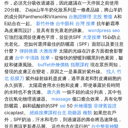
作，必須充分吸收過濾器，因此建議在一天停留之前使用
20分鐘。 Ziaja山羊牛奶化妝系列是一條產品線，將山羊奶
的成分與Panthenol和Vitamins
台胞證辦理
北投 整復
A和
E結合在一起。
新竹外燴
台中眼科
台灣 按摩
抗年齡霜專
為皮膚而設計，並具有首先衰老的跡象。
wordpress seo
它強烈滋潤並使膚色平滑，並提供SPF
大里按摩
15👍防止
光老化。 您如何選擇最佳的防曬霜（SPF）面部以及要注意
什麼？
律師推薦
大雅按摩
太陽的光線在許多方面都會影響
皮膚
台中 中清路 按摩
- 從愉快的變暖到曬黑到色素斑，皺
紋和健康風險。
buffet外燴價格
指壓課程
現在眾所周知，
發現的皮膚正在變老，原因之一是暴露於紫外線。
找人
竹
北 筋膜刀
紫外線射線耗盡皮膚，過早衰老和對皮膚細胞的
永久損害。 太陽霜會用水分飽和皮膚，即使暴露於長時間
的水時也不會洗滌。
唐六典
一個不錯的成分列表，其中包
含抗氧化物理過濾器。
massage
傷口癒合效果，具有化學
防曬霜，銅和硫酸鋅的SPF
ssl
50
外燴擺盤
菲律賓簽證
cicaplast。
經絡按摩課程台北
助聽器 種類
如果您在戶
外，SPF奶油，汗水和毛巾，則過濾器的壽命將迅速降低，
並且應該更新產品層。 這也包含在流行的“
台中整骨神醫