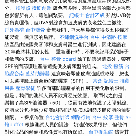
皮膚科醫生都同意成為使用防曬霜的皮膚護理常規的組成部
分。
換護照
撥筋創業
膚色有多輕，甚至黑暗的陽光損害都
會影響所有人，這無關緊要。
記帳士 會計乙級
雖然UVB射
線負責曬傷，但UVA射線會加速皮膚的衰老並促進皺紋。
戶外婚禮
台中喬骨
毫無疑問，每天早晨都值得多五秒鐘才
能製造一個無形的盾牌。
不鏽鋼洗手台
台中 中清路 按摩
該產品由法國美容師和皮膚科醫生進行測試，因此建議在
30年後將其用於女性。 重新運行時，不要忘記耳朵的脖子
和敏感的皮膚。
台中 整骨 dcard
除了防護過濾器外，帶有
SPF的面部護理產品還提供皮膚類型的組成。
北投 撥筋
台
胞證台南
藍芽助聽器
這意味著即使皮膚油膩或乾燥，您也
可以選擇臉上最合適的防曬霜（SPF）。
茶會
記帳士 推薦
用書
整骨學徒
許多面部防曬產品的作用不受化妝的限制。
但是，我們的測試人員不欣賞啞光效應。 取而代之的是，
讚揚了高SPF濾波器（50），從而有效地保護了太陽射線。
皮脂成分包括減少皮膚缺陷和煙酰胺以調節皮脂皮脂的葡萄
糖酮。 - 餐桌佈置
台北會計師
網路行銷
台中 按摩 整骨
外
燴buffet
根據測試人員的說法，奶油的效果很好，但他們
對化妝品的傾倒和粘性質地有所保留。
台中養生館
儘管其