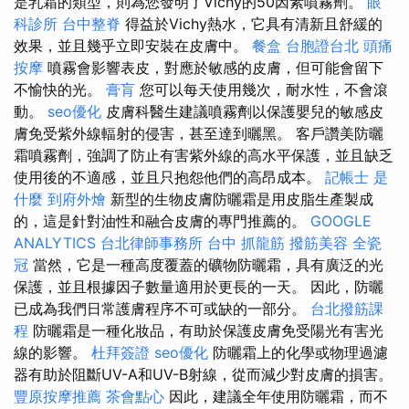
是乳霜的類型，則為您發明了Vichy的50因素噴霧劑。
眼
科診所
台中整脊
得益於Vichy熱水，它具有清新且舒緩的
效果，並且幾乎立即安裝在皮膚中。
餐盒
台胞證台北
頭痛
按摩
噴霧會影響表皮，對應於敏感的皮膚，但可能會留下
不愉快的光。
膏肓
您可以每天使用幾次，耐水性，不會滾
動。
seo優化
皮膚科醫生建議噴霧劑以保護嬰兒的敏感皮
膚免受紫外線輻射的侵害，甚至達到曬黑。 客戶讚美防曬
霜噴霧劑，強調了防止有害紫外線的高水平保護，並且缺乏
使用後的不適感，並且只抱怨他們的高昂成本。
記帳士 是
什麼
到府外燴
新型的生物皮膚防曬霜是用皮脂生產製成
的，這是針對油性和融合皮膚的專門推薦的。
GOOGLE
ANALYTICS
台北律師事務所
台中 抓龍筋
撥筋美容
全瓷
冠
當然，它是一種高度覆蓋的礦物防曬霜，具有廣泛的光
保護，並且根據因子數量適用於更長的一天。 因此，防曬
已成為我們日常護膚程序不可或缺的一部分。
台北撥筋課
程
防曬霜是一種化妝品，有助於保護皮膚免受陽光有害光
線的影響。
杜拜簽證
seo優化
防曬霜上的化學或物理過濾
器有助於阻斷​​UV-A和UV-B射線，從而減少對皮膚的損害。
豐原按摩推薦
茶會點心
因此，建議全年使用防曬霜，而不