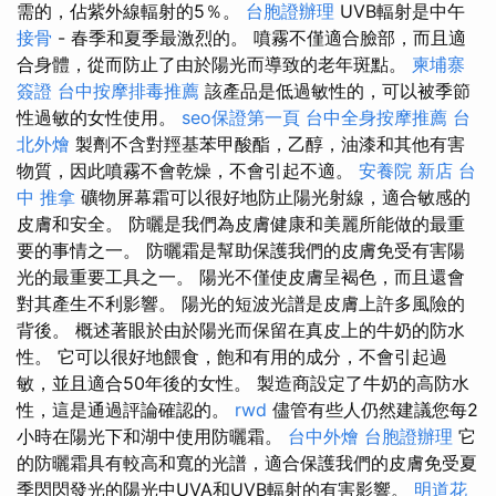
需的，佔紫外線輻射的5％。
台胞證辦理
UVB輻射是中午
接骨
- 春季和夏季最激烈的。 噴霧不僅適合臉部，而且適
合身體，從而防止了由於陽光而導致的老年斑點。
柬埔寨
簽證
台中按摩排毒推薦
該產品是低過敏性的，可以被季節
性過敏的女性使用。
seo保證第一頁
台中全身按摩推薦
台
北外燴
製劑不含對羥基苯甲酸酯，乙醇，油漆和其他有害
物質，因此噴霧不會乾燥，不會引起不適。
安養院 新店
台
中 推拿
礦物屏幕霜可以很好地防止陽光射線，適合敏感的
皮膚和安全。 防曬是我們為皮膚健康和美麗所能做的最重
要的事情之一。 防曬霜是幫助保護我們的皮膚免受有害陽
光的最重要工具之一。 陽光不僅使皮膚呈褐色，而且還會
對其產生不利影響。 陽光的短波光譜是皮膚上許多風險的
背後。 概述著眼於由於陽光而保留在真皮上的牛奶的防水
性。 它可以很好地餵食，飽和有用的成分，不會引起過
敏，並且適合50年後的女性。 製造商設定了牛奶的高防水
性，這是通過評論確認的。
rwd
儘管有些人仍然建議您每2
小時在陽光下和湖中使用防曬霜。
台中外燴
台胞證辦理
它
的防曬霜具有較高和寬的光譜，適合保護我們的皮膚免受夏
季閃閃發光的陽光中UVA和UVB輻射的有害影響。
明道花