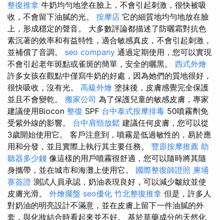
整復推拿
牛奶均勻地塗在臉上，不會引起刺激，很快被吸
收，不會留下油膩的光。
按摩店
它的細質地均勻地放在臉
上，形成穩定的聲音。 大多數評論都描述了防曬霜對抗色
素沉著的效率和有益特性，適合敏感真皮，不會引起刺激，
並補償了音調。
seo company
通過定期使用，您可以實現
不會引起老年斑點或雀斑的簡單，安全的曬黑。
西式外燴
許多女孩在觀點中僅寫牛奶的好處，因為她們的質地很好，
很快吸收，沒有光。
高級外燴
塗抹後，皮膚感覺完全保護
並且不會變乾。
搬家公司
為了保護兒童的敏感皮膚，專家
建議使用Biocon
整復
SPF
台中泰式按摩排毒
50噴霧劑免
受紫外線的影響。
台中肩頸放鬆
建議任何皮膚，您可以從
3歲開始使用它。 客戶注意到，噴霧是低過敏性的，易於應
用和分發，並且實際上執行其主要任務。
豐原按摩推薦
助
聽器多少錢
像這樣的用戶噴霧很舒適，您可以隨時將其隨
身攜帶，並在城市和海灘上使用它。
國際整復師證照
柬埔
寨簽證
測試人員承認，奶油表現良好，可以減少皺紋並使
皮膚光滑。
外燴擺盤
seo優化
竹北整復推拿
但是，許多人
對奶油的明亮設計不滿意，並在皮膚上留下一件油膩的外
套，與化妝結合時看起來並不好。 基於草藥成分的天然化