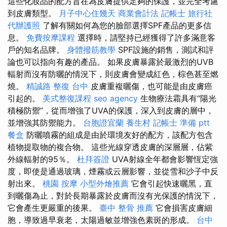
這些化妝品的配方旨在為皮膚提供足夠的保護，並完全考慮
到皮膚類型。
月子中心住幾天
商業會計法 記帳士
旅行社
代辦護照
了解有關如何為您的臉部選擇SPF產品的更多信
息。
免費按摩課程
選擇時，請堅持已經獲得了許多滿意客
戶的知名品牌。
身體撥筋教學
SPF設施的銷售，測試和評
論也可以指向有趣的產品。 如果皮膚暴露於最激烈的UVB
輻射而沒有防曬的情況下，則皮膚會變成紅色，棕色甚至燃
燒。
精誠路 整復 台中
皮膚重複曬傷，也可能是由皮膚癌
引起的。
美式整復課程
seo agency
生物療法霜具有“陽光
積極防禦”，從而增強了UVA的保護，深入到皮膚的層中，
並增強其防禦能力。
台胞證宜蘭
養生村
記帳士 準備 ptt
餐盒
防曬噴霧的組成是由於環境友好的配方，該配方包含
植物提取物的複合物。 這些光線穿透皮膚的深層層，佔紫
外線輻射的95％。
杜拜簽證
UVA射線全年都會影響恆定強
度，即使是通過玻璃，煙霧或云層影響，並從雪和沙子中反
射出來。
桃園 按摩
小型外燴推薦
它會引起快速曬黑，直
到曬傷為止，對於長期暴露於皮膚而沒有光保護的情況下，
它會產生更嚴重的後果。
臺中 整骨 推薦
它會損害皮膚細
胞，導致過早衰老，太陽過敏並增強色素斑的形成。
台中