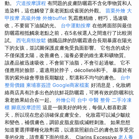
動。
穴道按摩課程
有問題的皮膚防曬霜不含化學物質和人
造染料，這也觸發了衰老斑點或雀斑的外觀。
苗栗外燴
大
甲按摩
高級外燴
外燴buffet
乳霜應精緻，輕巧，迅速吸
收，不要留下油膩的光。
台中運動按摩
在他將面部與最佳
防曬霜相抵觸衰老點之前，在5名候選人之間進行了比較測
試。
西屯肩頸放鬆
德國品牌的防曬霜適合長期暴露在陽光
下的女孩，並試圖保護皮膚免受負面影響。 它包含的成分
不僅保護太陽，改善膚色，滋養必要的維生素和礦物質。
該產品被迅速吸收，不會留下油脂，不會引起過敏。 它不
僅應用於臉部，還適用於脖子，décolleté和手。 暴露於有
害的紫外線會導致長期皺紋，犁溝和不均勻的膚色。
台中
整骨價錢
柬埔寨簽證
Google商家檔案
好消息是，化妝網
絡商店具有許多出色的抗鮮花防曬霜，可將有效的防曬和抗
衰老效果結合在一起。
外燴公司
台中 中醫 整骨
二手冷凍
櫃
腳底按摩證照
這是一個美好的時光，每個人都喜歡露
天，所以現在您必須確保皮膚安全。 化妝霜可以減少皺紋
和變色，補償膚色，調節皮脂皮脂或減輕刺激。 如果您想
知道要選擇哪種化妝劑霜，以適當照顧自己的膚色並享受完
美的化妝，請查看下面的排名。 Clarins Excessive
老人養