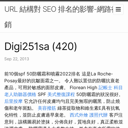
URL 結構對 SEO 排名的影響-網路行
銷
Digi251sa (420)
Sep 22, 2013
前10個spf 50防曬霜和噴霧2022排名 這是La Roche-
Posay最好的抗皺面霜之一。 令人難以置信的防曬抗衰老
產品，可用於敏感的面部皮膚。 Florean High
記帳士 科目
老人助聽器價格
SPF
美式整復課程
50防曬霜的狀況很好。
后里按摩
它允許任何皮膚均勻且完美無瑕的曬黑，防止燒
傷和老年斑點。
美容撥筋
綠茶提取物和維生素E具有抗氧
化特性，並防止皮膚過早衰老。
西式外燴
護照代辦
客戶注
意到，該構圖易於塗抹，分佈良好，質地良好，真正柔軟並