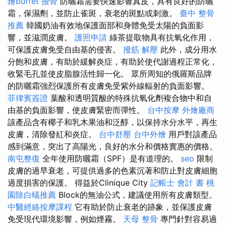
燴buffet
撿骨
防曬霜需要快速影響真皮，具有良好的防曬
霜，保濕劑，並防止雀斑，衰老的斑點或刺激。
臺中 整骨
推薦
韓國奶油有效地保護面部和身體免受太陽的負面影
響，並滋潤皮膚。
護照申請
綠茶提取物具有抗氧化作用，
可保護皮膚免受自由基的侵害。
撥筋 解壓
此外，成分用水
分飽和皮膚，有助於緩解炎症，有助於使代謝過程正常化，
收緊毛孔並使皮脂腺活性歸一化。 眾所周知的俄羅斯品牌
的防曬霜強烈保護所有皮膚免受紫外線輻射的負面影響。
菲律賓簽證
葉酸和透明質酸的特殊抗氧化劑複合物中和自
由基的負面影響，使皮膚緊密而彈性。
台中按摩
外燴廠商
該產品含有椰子和乳木果油和泛醇，以保持水分水平，再生
皮膚，清除發紅和炎症。
台中舒壓
台中外燴
用戶對該產品
感到滿意，突出了高陽光，良好的水分和價格實惠的價格。
南屯整復
全年使用防曬霜（SPF）是有道理的。
seo
限制
皮膚的過早衰老，可提供過多的色素沉著和防止對皮膚細胞
過度損害的保護。 得益於Clinique City
記帳士 會計 書
桃
園除白蟻推薦
Block的無油公式，建議使用所有皮膚類型。
中醫經絡按摩課程
它有助於防止衰老的跡象，並保護皮膚
免受現代環境影響，例如煙霧。
天母 整骨
專門針對容易過