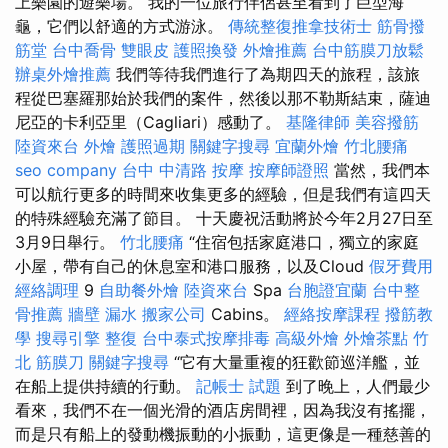
上樂園的遊樂場。 我的一位旅行伴侶甚至看到了巨型海
龜，它們以舒適的方式游泳。
傳統整復推拿技術士
筋骨撥
筋堂
台中喬骨
雙眼皮
護照換發
外燴推薦
台中筋膜刀放鬆
辦桌外燴推薦
我們等待我們進行了為期四天的旅程，該旅
程從巴塞羅那始於我們的案件，然後以那不勒斯結束，薩迪
尼亞的卡利亞里（Cagliari）感動了。
基隆律師
美容撥筋
陸資來台
外燴
護照過期
關鍵字搜尋
宜蘭外燴
竹北腰痛
seo company
台中 中清路 按摩
按摩師證照
當然，我們本
可以航行更多的時間來收集更多的經驗，但是我們有這四天
的特殊經驗充滿了節目。 十天慶祝活動將於今年2月27日至
3月9日舉行。
竹北腰痛
“住宿包括家庭港口，獨立的家庭
小屋，帶有自己的休息室和港口服務，以及Cloud
假牙費用
經絡調理
9
自助餐外燴
陸資來台
Spa
台胞證宜蘭
台中整
骨推薦
牆壁 漏水
搬家公司
Cabins。
經絡按摩課程
撥筋教
學
搜尋引擎
整復
台中泰式按摩排毒
高級外燴
外燴茶點
竹
北 筋膜刀
關鍵字搜尋
“它有大量重複的狂歡節巡洋艦，並
在船上提供持續的行動。
記帳士 試題
到了晚上，人們最少
看來，我們不在一個光滑的酒店房間裡，因為我沒有搖擺，
而是只有船上的發動機振動的小振動，這更像是一種慈善的