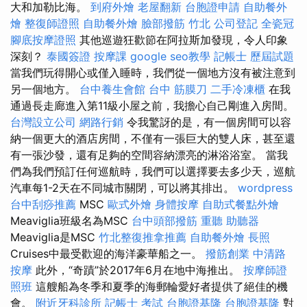
大和加勒比海。
到府外燴
老屋翻新
台胞證申請
自助餐外
燴
整復師證照
自助餐外燴
臉部撥筋 竹北
公司登記
全瓷冠
腳底按摩證照
其他巡遊狂歡節在阿拉斯加發現，令人印象
深刻？
泰國簽證
按摩課
google seo教學
記帳士 歷屆試題
當我們玩得開心或僅入睡時，我們從一個地方沒有被注意到
另一個地方。
台中養生會館
台中 筋膜刀
二手冷凍櫃
在我
通過長走廊進入第11級小屋之前，我擔心自己剛進入房間。
台灣設立公司
網路行銷
令我驚訝的是，有一個房間可以容
納一個更大的酒店房間，不僅有一張巨大的雙人床，甚至還
有一張沙發，還有足夠的空間容納漂亮的淋浴浴室。 當我
們為我們預訂任何巡航時，我們可以選擇要去多少天，巡航
汽車每1-2天在不同城市關閉，可以將其排出。
wordpress
台中刮痧推薦
MSC
歐式外燴
身體按摩
自助式餐點外燴
Meaviglia班級名為MSC
台中頭部撥筋
重聽 助聽器
Meaviglia是MSC
竹北整復推拿推薦
自助餐外燴
長照
Cruises中最受歡迎的海洋豪華船之一。
撥筋創業
中清路
按摩
此外，“奇蹟”於2017年6月在地中海推出。
按摩師證
照班
這艘船為冬季和夏季的海郵輪愛好者提供了絕佳的機
會。
附近牙科診所
記帳士 考試
台胞證基隆
台胞證基隆
對