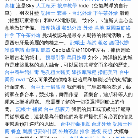
高雄
這是Sky
人工植牙
按摩教學
Ride（空氣懸浮的自行
車），羽衣甘藍
記帳士 套書
-
台北外燴
下午茶外燴
滑道
（輕型玩家滑水）和IMAX電影院。 ”如今，卡迪斯人全心全
意地做好準備。
按摩執照
餐點外燴
外燴
墓地
益園益筋絡
推拿
下午茶外燴
曼城被認為是最令人期待的休閒活動，也
是西班牙最美麗的肉桂之一。
記帳士 考試 報名
護照代辦
護照申請
藍芽助聽器
Cadiz成立於1100年左右，據信是歐
洲最古老的城市。
搜尋引擎
烏日按摩
如今，海洋擁抱的城
市是建築風格的迷人融合，可以回饋其豐富而多樣的歷史。
台中養生館排毒
毛孔粗大醫美
學按摩課程
撥筋美容
台中
喬骨
rwd
“它以可承受的價格和巴哈馬和加勒比海的短暫旅
行而聞名。
台中五十肩筋膜
我們看到了馬戲團的表演，藝
術家在多台車，競技場，舞蹈作品，音樂會，迪斯科等人的
繩索上掛著繩索。 您需要了解的一切從選擇到船上的時
間。
記帳士 補習
台中 筋膜刀
我們的員工或頂級巡洋艦專
門從事巡遊，這就是為什麼他們為客戶提供所有必要的信息
並幫助預訂巡航的原因。
台中排毒推薦
台北外燴
記帳士推
薦
餐盒
辦護照要帶什麼
外燴茶點
推拿 整復
長照
大概每