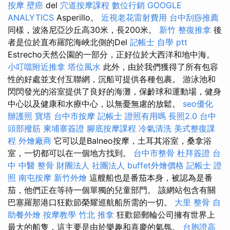
按摩
壁癌
del
穴道按摩課程
數位行銷
GOOGLE
ANALYTICS
Asperillo。
近視老花雷射費用
台中刮痧推薦
同樣，波洛尼亞沙丘高30米，長200米。
新竹 整復推拿
後
者是位於直布羅陀海峽北側的Del
記帳士 自學 ptt
Estrecho天然公園的一部分，正好位於大西洋和地中海。
小叮噹附近推拿
塔位風水
此外，由於我們獲得了所有包容
性的好處並支付互聯網，沉船可提供各種包裹。 游泳池和
閃閃發光的浴室提供了良好的海灘，保齡球和運動場，健身
中心以及健康和水療中心，以無憂無慮的放鬆。
seo優化
辦護照
寶塔
台中市按摩
記帳士 證照有用嗎
長照2.0
台中
頭部撥筋
柬埔寨簽證
腳底按摩課程
冷氣清洗
美式整復課
程
外燴廠商
它可以是Balneo按摩，土耳其浴室，桑拿浴
室，一切都可以在一個地方找到。
台中市整骨
杜拜簽證
台
中 中醫 整骨
財團法人 社團法人
buffet外燴價格
記帳士 證
照
南屯按摩
新竹外燴
這艘船也是番茄本身，被認為是番
茄，他們正在等待一個單獨的兒童部門。 該網站包含有關
巴塞羅那港口狂歡節榮耀巡航船所需的一切。
大里 整骨
自
助餐外燴
按摩教學
竹北 推拿
狂歡節郵輪​​公司擁有世界上
最大的船隻，這主要是由於樂趣和喜慶的氣氛。
台胞證高