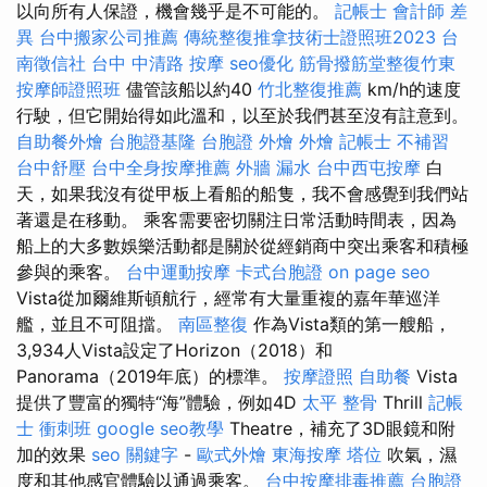
以向所有人保證，機會幾乎是不可能的。
記帳士 會計師 差
異
台中搬家公司推薦
傳統整復推拿技術士證照班2023
台
南徵信社
台中 中清路 按摩
seo優化
筋骨撥筋堂整復竹東
按摩師證照班
儘管該船以約40
竹北整復推薦
km/h的速度
行駛，但它開始得如此溫和，以至於我們甚至沒有註意到。
自助餐外燴
台胞證基隆
台胞證
外燴
外燴
記帳士 不補習
台中舒壓
台中全身按摩推薦
外牆 漏水
台中西屯按摩
白
天，如果我沒有從甲板上看船的船隻，我不會感覺到我們站
著還是在移動。 乘客需要密切關注日常活動時間表，因為
船上的大多數娛樂活動都是關於從經銷商中突出乘客和積極
參與的乘客。
台中運動按摩
卡式台胞證
on page seo
Vista從加爾維斯頓航行，經常有大量重複的嘉年華巡洋
艦，並且不可阻擋。
南區整復
作為Vista類的第一艘船，
3,934人Vista設定了Horizo​​n（2018）和
Panorama（2019年底）的標準。
按摩證照
自助餐
Vista
提供了豐富的獨特“海”體驗，例如4D
太平 整骨
Thrill
記帳
士 衝刺班
google seo教學
Theatre，補充了3D眼鏡和附
加的效果
seo 關鍵字
-
歐式外燴
東海按摩
塔位
吹氣，濕
度和其他感官體驗以通過乘客。
台中按摩排毒推薦
台胞證