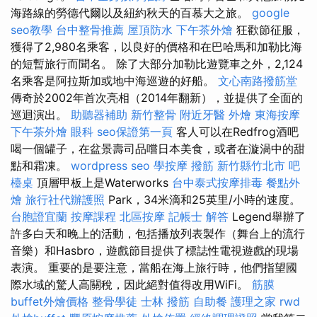
海路線的勞德代爾以及紐約秋天的百慕大之旅。
google
seo教學
台中整骨推薦
屋頂防水
下午茶外燴
狂歡節征服，
獲得了2,980名乘客，以良好的價格和在巴哈馬和加勒比海
的短暫旅行而聞名。 除了大部分加勒比遊覽車之外，2,124
名乘客是阿拉斯加或地中海巡遊的好船。
文心南路撥筋堂
傳奇於2002年首次亮相（2014年翻新），並提供了全面的
巡迴演出。
助聽器補助
新竹整骨
附近牙醫
外燴
東海按摩
下午茶外燴
眼科
seo保證第一頁
客人可以在Redfrog酒吧
喝一個罐子，在盆景壽司品嚐日本美食，或者在漩渦中的甜
點和霜凍。
wordpress seo
學按摩
撥筋 新竹縣竹北市
吧
檯桌
頂層甲板上是Waterworks
台中泰式按摩排毒
餐點外
燴
旅行社代辦護照
Park，34米滴和25英里/小時的速度。
台胞證宜蘭
按摩課程
北區按摩
記帳士 解答
Legend舉辦了
許多白天和晚上的活動，包括播放列表製作（舞台上的流行
音樂）和Hasbro，遊戲節目提供了標誌性電視遊戲的現場
表演。 重要的是要注意，當船在海上旅行時，他們指望國
際水域的驚人高關稅，因此絕對值得改用WiFi。
筋膜
buffet外燴價格
整骨學徒
士林 撥筋
自助餐
護理之家
rwd