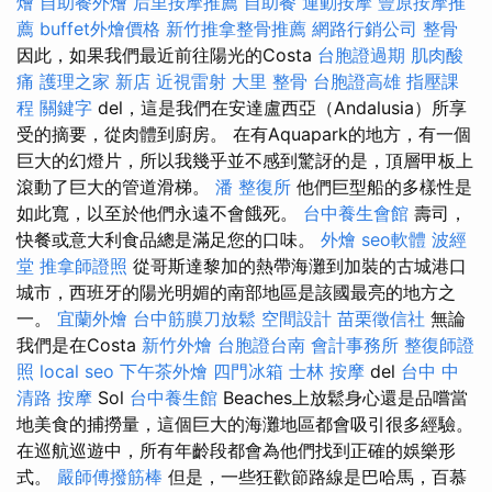
燴
自助餐外燴
后里按摩推薦
自助餐
運動按摩
豐原按摩推
薦
buffet外燴價格
新竹推拿整骨推薦
網路行銷公司
整骨
因此，如果我們最近前往陽光的Costa
台胞證過期
肌肉酸
痛
護理之家 新店
近視雷射
大里 整骨
台胞證高雄
指壓課
程
關鍵字
del，這是我們在安達盧西亞（Andalusia）所享
受的摘要，從肉體到廚房。 在有Aquapark的地方，有一個
巨大的幻燈片，所以我幾乎並不感到驚訝的是，頂層甲板上
滾動了巨大的管道滑梯。
潘 整復所
他們巨型船的多樣性是
如此寬，以至於他們永遠不會餓死。
台中養生會館
壽司，
快餐或意大利食品總是滿足您的口味。
外燴
seo軟體
波經
堂
推拿師證照
從哥斯達黎加的熱帶海灘到加裝的古城港口
城市，西班牙的陽光明媚的南部地區是該國最亮的地方之
一。
宜蘭外燴
台中筋膜刀放鬆
空間設計
苗栗徵信社
無論
我們是在Costa
新竹外燴
台胞證台南
會計事務所
整復師證
照
local seo
下午茶外燴
四門冰箱
士林 按摩
del
台中 中
清路 按摩
Sol
台中養生館
Beaches上放鬆身心還是品嚐當
地美食的捕撈量，這個巨大的海灘地區都會吸引很多經驗。
在巡航巡遊中，所有年齡段都會為他們找到正確的娛樂形
式。
嚴師傅撥筋棒
但是，一些狂歡節路線是巴哈馬，百慕