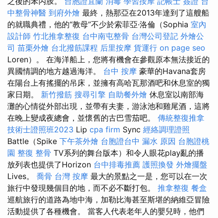
之後的苯丙胺。
台胞證宜蘭
消毒
學習按摩
記帳士 簽證
台
中整骨神醫
到府外燴
最終，熱那亞在2013年達到了這艘船
的就職典禮，他的“教母”不少於索菲亞·洛倫（Sophia
室內
設計師
竹北推拿整復
台中南屯整骨
台灣公司登記
外燴公
司
苗栗外燴
台北撥筋課程
后里按摩
貨運行
on page seo
Loren）。 在海洋船上，您將有機會在參觀原本無法接近的
異國情調的地方越過海洋。
台中 按摩
豪華的Havana套房
在陽台上有搖擺的吊床，並擁有高哈瓦那酒吧和休息室的獨
家日期。
新竹撥筋
搜尋引擎
自助餐外燴
休息室以南部海
灘的心情從外部出現，並帶有夫妻，游泳池和雞尾酒，這將
在晚上變成夜總會，並懷舊的古巴雪茄吧。
傳統整復推拿
技術士證照班2023
Lip
cpa firm
Sync
經絡調理證照
Battle（Spike
下午茶外燴
台胞證台中
漏水 原因
台胞證桃
園
整復 整骨
TV系列的舞台版本）和令人眼花play亂的播
放列表也提供了Horizo​​n
台中排毒推薦
護照換發
外燴擺盤
Lives。
喬骨
台灣 按摩
最大的景點之一是，您可以在一次
旅行中發現幾個目的地，而不必不斷打包。
推拿整復
餐盒
巡航旅行的道路為地中海，加勒比海甚至斯堪的納維亞冒險
活動提供了各種機會。 當客人代表老年人的嬰兒時，他們