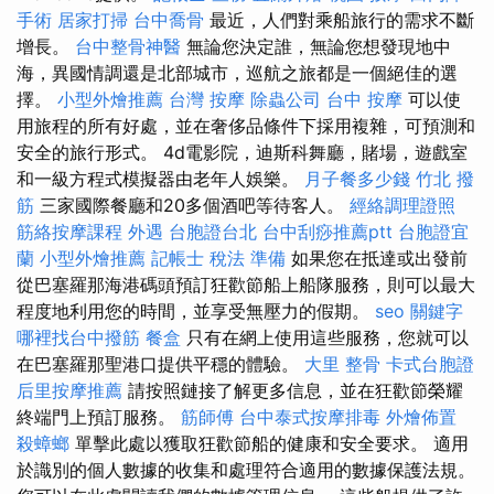
手術
居家打掃
台中喬骨
最近，人們對乘船旅行的需求不斷
增長。
台中整骨神醫
無論您決定誰，無論您想發現地中
海，異國情調還是北部城市，巡航之旅都是一個絕佳的選
擇。
小型外燴推薦
台灣 按摩
除蟲公司
台中 按摩
可以使
用旅程的所有好處，並在奢侈品條件下採用複雜，可預測和
安全的旅行形式。 4d電影院，迪斯科舞廳，賭場，遊戲室
和一級方程式模擬器由老年人娛樂。
月子餐多少錢
竹北 撥
筋
三家國際餐廳和20多個酒吧等待客人。
經絡調理證照
筋絡按摩課程
外遇
台胞證台北
台中刮痧推薦ptt
台胞證宜
蘭
小型外燴推薦
記帳士 稅法 準備
如果您在抵達或出發前
從巴塞羅那海港碼頭預訂狂歡節船上船隊服務，則可以最大
程度地利用您的時間，並享受無壓力的假期。
seo 關鍵字
哪裡找台中撥筋
餐盒
只有在網上使用這些服務，您就可以
在巴塞羅那聖港口提供平穩的體驗。
大里 整骨
卡式台胞證
后里按摩推薦
請按照鏈接了解更多信息，並在狂歡節榮耀
終端門上預訂服務。
筋師傅
台中泰式按摩排毒
外燴佈置
殺蟑螂
單擊此處以獲取狂歡節船的健康和安全要求。 適用
於識別的個人數據的收集和處理符合適用的數據保護法規。