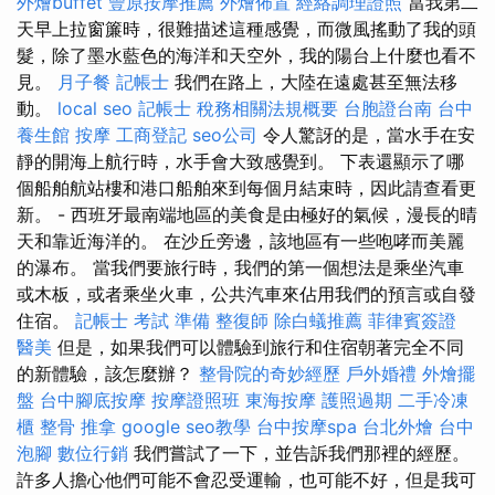
外燴buffet
豐原按摩推薦
外燴佈置
經絡調理證照
當我第二
天早上拉窗簾時，很難描述這種感覺，而微風搖動了我的頭
髮，除了墨水藍色的海洋和天空外，我的陽台上什麼也看不
見。
月子餐
記帳士
我們在路上，大陸在遠處甚至無法移
動。
local seo
記帳士 稅務相關法規概要
台胞證台南
台中
養生館
按摩
工商登記
seo公司
令人驚訝的是，當水手在安
靜的開海上航行時，水手會大致感覺到。 下表還顯示了哪
個船舶航站樓和港口船舶來到每個月結束時，因此請查看更
新。 - 西班牙最南端地區的美食是由極好的氣候，漫長的晴
天和靠近海洋的。 在沙丘旁邊，該地區有一些咆哮而美麗
的瀑布。 當我們要旅行時，我們的第一個想法是乘坐汽車
或木板，或者乘坐火車，公共汽車來佔用我們的預言或自發
住宿。
記帳士 考試 準備
整復師
除白蟻推薦
菲律賓簽證
醫美
但是，如果我們可以體驗到旅行和住宿朝著完全不同
的新體驗，該怎麼辦？
整骨院的奇妙經歷
戶外婚禮
外燴擺
盤
台中腳底按摩
按摩證照班
東海按摩
護照過期
二手冷凍
櫃
整骨 推拿
google seo教學
台中按摩spa
台北外燴
台中
泡腳
數位行銷
我們嘗試了一下，並告訴我們那裡的經歷。
許多人擔心他們可能不會忍受運輸，也可能不好，但是我可