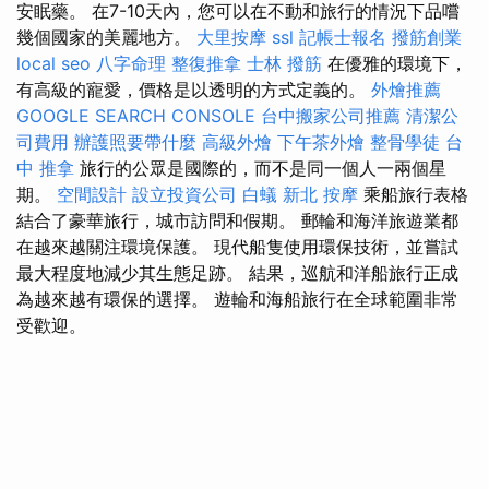
安眠藥。 在7-10天內，您可以在不動和旅行的情況下品嚐
幾個國家的美麗地方。
大里按摩
ssl
記帳士報名
撥筋創業
local seo
八字命理 整復推拿
士林 撥筋
在優雅的環境下，
有高級的寵愛，價格是以透明的方式定義的。
外燴推薦
GOOGLE SEARCH CONSOLE
台中搬家公司推薦
清潔公
司費用
辦護照要帶什麼
高級外燴
下午茶外燴
整骨學徒
台
中 推拿
旅行的公眾是國際的，而不是同一個人一兩個星
期。
空間設計
設立投資公司
白蟻
新北 按摩
乘船旅行表格
結合了豪華旅行，城市訪問和假期。 郵輪和海洋旅遊業都
在越來越關注環境保護。 現代船隻使用環保技術，並嘗試
最大程度地減少其生態足跡。 結果，巡航和洋船旅行正成
為越來越有環保的選擇。 遊輪和海船旅行在全球範圍非常
受歡迎。