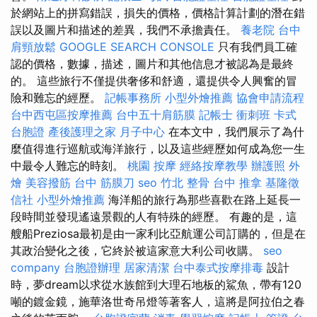
於網站上的拼寫錯誤，損失的價格，價格計算計劃的潛在錯
誤以及圖片和描述的差異，我們不承擔責任。
養老院
台中
肩頸放鬆
GOOGLE SEARCH CONSOLE
只有我們員工確
認的價格，數據，描述，圖片和其他信息才被認為是最終
的。 這些旅行不僅提供奢侈和舒適，還提供令人興奮的冒
險和難忘的經歷。
記帳事務所
小型外燴推薦
協會申請流程
台中西屯區按摩推薦
台中五十肩筋膜
記帳士 衝刺班
卡式
台胞證
產後護理之家 月子中心
在本文中，我們展示了為什
麼值得進行巡航或海洋旅行，以及這些經歷如何成為您一生
中最令人難忘的時刻。
桃園 按摩
經絡按摩教學
辦護照
外
燴
美容撥筋
台中 筋膜刀
seo
竹北 整骨
台中 推拿
基隆徵
信社
小型外燴推薦
海洋船的旅行為那些喜歡在路上延長一
段時間並發現遙遠景觀的人有特殊的經歷。 有趣的是，這
艘船Preziosa最初是由一家利比亞航運公司訂購的，但是在
其政治變化之後，它終於被這家意大利公司收購。
seo
company
台胞證辦理
居家清潔
台中泰式按摩排毒
設計
時，夢dream以求從水族館到大理石地板的鯊魚，帶有120
噸的鍍金鏡，施華洛世奇吊燈等著客人，這將是阿拉伯之春