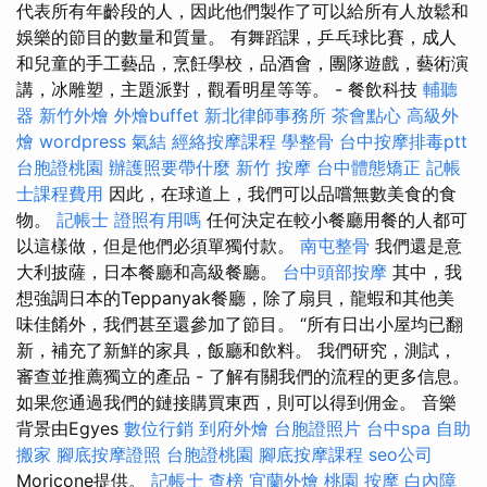
代表所有年齡段的人，因此他們製作了可以給所有人放鬆和
娛樂的節目的數量和質量。 有舞蹈課，乒乓球比賽，成人
和兒童的手工藝品，烹飪學校，品酒會，團隊遊戲，藝術演
講，冰雕塑，主題派對，觀看明星等等。 - 餐飲科技
輔聽
器
新竹外燴
外燴buffet
新北律師事務所
茶會點心
高級外
燴
wordpress
氣結
經絡按摩課程
學整骨
台中按摩排毒ptt
台胞證桃園
辦護照要帶什麼
新竹 按摩
台中體態矯正
記帳
士課程費用
因此，在球道上，我們可以品嚐無數美食的食
物。
記帳士 證照有用嗎
任何決定在較小餐廳用餐的人都可
以這樣做，但是他們必須單獨付款。
南屯整骨
我們還是意
大利披薩，日本餐廳和高級餐廳。
台中頭部按摩
其中，我
想強調日本的Teppanyak餐廳，除了扇貝，龍蝦和其他美
味佳餚外，我們甚至還參加了節目。 “所有日出小屋均已翻
新，補充了新鮮的家具，飯廳和飲料。 我們研究，測試，
審查並推薦獨立的產品 - 了解有關我們的流程的更多信息。
如果您通過我們的鏈接購買東西，則可以得到佣金。 音樂
背景由Egyes
數位行銷
到府外燴
台胞證照片
台中spa
自助
搬家
腳底按摩證照
台胞證桃園
腳底按摩課程
seo公司
Moricone提供。
記帳士 查榜
宜蘭外燴
桃園 按摩
白內障