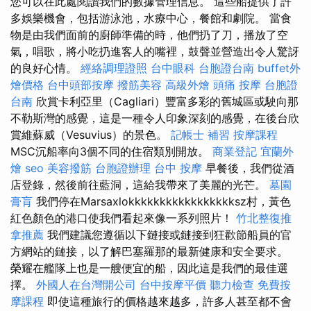
您可以在此處閱讀我們的數據管理信息。 這些船提供了許
多娛樂機會，包括游泳池，水療中心，餐館和劇院。 當食
物是由我們面前的廚師準備的時，他們扔了刀，播放了空
氣，唱歌，將小吃扔進客人的嘴裡，鼓聲並營造出令人驚訝
的良好心情。
經絡調理證照
台中眼科
台胞證台南
buffet外
燴價格
台中頭部按摩
撥筋美容
高級外燴
頭痛 按摩
台胞證
台南
欣賞卡利亞里（Cagliari）豐富多彩的舊城區或駛向那
不勒斯灣的感覺，這是一種令人印象深刻的感覺，在後台欣
賞維蘇威（Vesuvius）的景色。
記帳士 補習
按摩課程
MSC沉船率向3個不同的住宿類別開放。
商業登記
宜蘭外
燴
seo
美容撥筋
台胞證辦理
台中 按摩
早餐後，我們從酒
店登錄，然後前往藍洞，這給我帶來了美麗的光芒。
墓園
膏肓
我們停在Marsaxlokkkkkkkkkkkkkkkkksz村，黃色
紅色顏色的港口使我們看起來像一系列照片！
竹北整復推
拿推薦
我們建議您遵循以下鏈接或鏈接到狂歡節船員的官
方網站的鏈接，以了解巴塞羅那的最新健康和安全要求。
榮耀在艦隊上也是一艘便宜的船，因此這是我們的最佳選
擇。
外國人在台灣開公司
台中按摩平價
聽力檢查
免費按
摩課程
即使這種旅行的價格越來越多，許多人甚至都不會