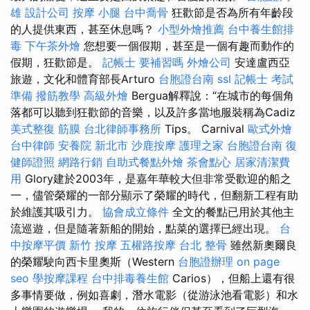
雄
設計公司
按摩 小腿
台中喬骨
狂歡節是否為所有年齡段
的人提供東西，甚至休息嗎？
小型外燴推薦
台中養生館排
毒
下午茶外燴
您想要一個假期，甚至是一個有趣而動作的
假期，狂歡節是。
記帳士 要補習嗎
外燴公司
安達盧西亞
旅遊，文化和體育部長Arturo
台胞證台南
ssl
記帳士 考試
準備
撥筋教學
高級外燴
Bergua解釋說：“在城市的每個角
落都可以聽到狂歡節的音樂，以及許多當地服裝稱為Cadiz
美式整復 筋膜
台北律師事務所
Tips。 Carnival
歐式外燴
台中律師
安養院 新北市
沙鹿按摩
護理之家
台胞證台南
復
健師證照
網路行銷
自助式餐點外燴
茶會點心
居家清潔費
用
Glory建於2003年，是嘉年華較大但非常受歡迎的船之
一，儘管榮耀的一部分顯示了榮耀的時代，但翻新工程有助
於維護其吸引力。
協會成立條件
全文的餐點已用於其他主
流巡遊，但是隨著新船的開始，點菜的選擇已經出現。
台
中按摩平價
新竹 按摩
五權路按摩
台北 整骨
雖然新奧爾良
的榮耀駛向西卡里奧斯（Western
台胞證辦理
on page
seo
學按摩課程
台中排毒養生館
Carios），但船上還有很
多事情要做，例如喜劇，潛水電影（從游泳池看電影）和水