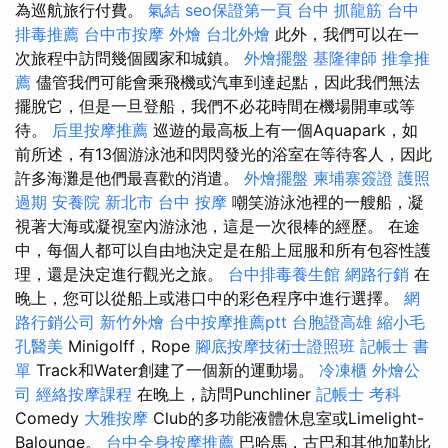
為巡航旅行付費。
氣結
seo保證第一頁
台中 抓龍筋
台中
排毒推薦
台中市按摩
外燴
台北外燴
此外，我們可以在一
次旅程中訪問幾個國家和城鎮。
外燴擺盤
基隆律師
推拿推
薦
儘管我們可能會乘飛機或汽車到達起點，因此我們無法
擺脫它，但是一旦登船，我們不必花時間在機場開車或等
待。
后里按摩推薦
巡遊的最高板上有一個Aquapark，如
前所述，有13個游泳池和閃閃發光的浴室在等待客人，因此
許多海灘是他們最喜歡的消遣。
外燴擺盤
柬埔寨簽證
護照
過期
安養院 新北市
台中 按摩
嘲笑游泳池裡的一艘船，凝
視著大海或凝視室內游泳池，這是一次很棒的經歷。 在途
中，每個人都可以自由地決定是在船上屈服和所有包容性護
理，還是決定進行觀光之旅。
台中排毒養生館
網路行銷
在
晚上，您可以從船上或港口中的彩色程序中進行選擇。
網
路行銷公司
新竹外燴
台中按摩推薦ptt
台胞證高雄
縮小毛
孔醫美
Minigolff，Rope
腳底按摩技術士證照班
記帳士 書
單
Track和Water創建了一個新的運動場。
冷凍櫃
外燴公
司
經絡按摩課程
在晚上，訪問Punchliner
記帳士 考科
Comedy
大雅按摩
Club的多功能液體休息室或Limelight-
Balounge。
台中全身按摩推薦
巴哈馬，古巴和其他加勒比