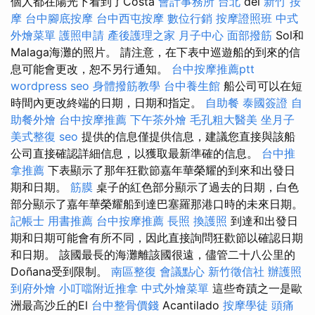
個人都在陽光下看到了Costa
會計事務所 台北
del
新竹 按
摩
台中腳底按摩
台中西屯按摩
數位行銷
按摩證照班
中式
外燴菜單
護照申請
產後護理之家 月子中心
面部撥筋
Sol和
Malaga海灘的照片。 請注意，在下表中巡遊船的到來的信
息可能會更改，恕不另行通知。
台中按摩推薦ptt
wordpress seo
身體撥筋教學
台中養生館
船公司可以在短
時間內更改終端的日期，日期和指定。
自助餐
泰國簽證
自
助餐外燴
台中按摩推薦
下午茶外燴
毛孔粗大醫美
坐月子
美式整復
seo
提供的信息僅提供信息，建議您直接與該船
公司直接確認詳細信息，以獲取最新準確的信息。
台中推
拿推薦
下表顯示了那年狂歡節嘉年華榮耀的到來和出發日
期和日期。
筋膜
桌子的紅色部分顯示了過去的日期，白色
部分顯示了嘉年華榮耀船到達巴塞羅那港口時的未來日期。
記帳士 用書推薦
台中按摩推薦
長照
換護照
到達和出發日
期和日期可能會有所不同，因此直接詢問狂歡節以確認日期
和日期。 該國最長的海灘離該國很遠，儘管二十八公里的
Doñana受到限制。
南區整復
會議點心
新竹徵信社
辦護照
到府外燴
小叮噹附近推拿
中式外燴菜單
這些奇蹟之一是歐
洲最高沙丘的El
台中整骨價錢
Acantilado
按摩學徒
頭痛