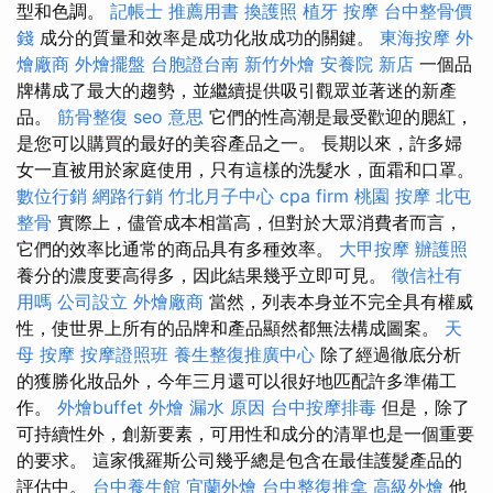
型和色調。
記帳士 推薦用書
換護照
植牙
按摩
台中整骨價
錢
成分的質量和效率是成功化妝成功的關鍵。
東海按摩
外
燴廠商
外燴擺盤
台胞證台南
新竹外燴
安養院 新店
一個品
牌構成了最大的趨勢，並繼續提供吸引觀眾並著迷的新產
品。
筋骨整復
seo 意思
它們的性高潮是最受歡迎的腮紅，
是您可以購買的最好的美容產品之一。 長期以來，許多婦
女一直被用於家庭使用，只有這樣的洗髮水，面霜和口罩。
數位行銷
網路行銷
竹北月子中心
cpa firm
桃園 按摩
北屯
整骨
實際上，儘管成本相當高，但對於大眾消費者而言，
它們的效率比通常的商品具有多種效率。
大甲按摩
辦護照
養分的濃度要高得多，因此結果幾乎立即可見。
徵信社有
用嗎
公司設立
外燴廠商
當然，列表本身並不完全具有權威
性，使世界上所有的品牌和產品顯然都無法構成圖案。
天
母 按摩
按摩證照班
養生整復推廣中心
除了經過徹底分析
的獲勝化妝品外，今年三月還可以很好地匹配許多準備工
作。
外燴buffet
外燴
漏水 原因
台中按摩排毒
但是，除了
可持續性外，創新要素，可用性和成分的清單也是一個重要
的要求。 這家俄羅斯公司幾乎總是包含在最佳護髮產品的
評估中。
台中養生館
宜蘭外燴
台中整復推拿
高級外燴
他