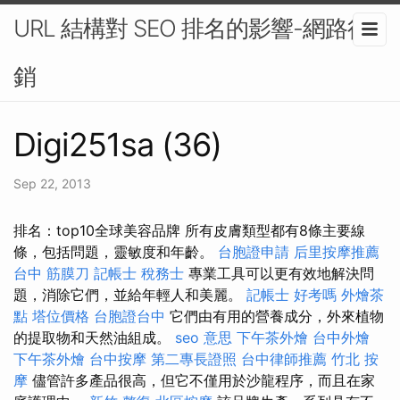
URL 結構對 SEO 排名的影響-網路行
銷
Digi251sa (36)
Sep 22, 2013
排名：top10全球美容品牌 所有皮膚類型都有8條主要線
條，包括問題，靈敏度和年齡。
台胞證申請
后里按摩推薦
台中 筋膜刀
記帳士 稅務士
專業工具可以更有效地解決問
題，消除它們，並給年輕人和美麗。
記帳士 好考嗎
外燴茶
點
塔位價格
台胞證台中
它們由有用的營養成分，外來植物
的提取物和天然油組成。
seo 意思
下午茶外燴
台中外燴
下午茶外燴
台中按摩
第二專長證照
台中律師推薦
竹北 按
摩
儘管許多產品很高，但它不僅用於沙龍程序，而且在家