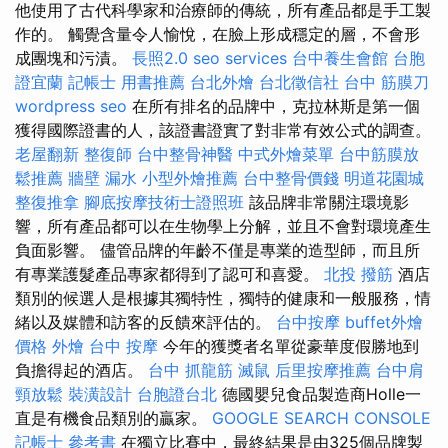
他使用了古代科學家和治療師的傳統，所有產品都是手工製
作的。 觸覺含量令人愉悅，在臉上形成穩定的層，不會形
成團塊和污漬。
長照2.0
seo services
台中養生會館
台胞
證宜蘭
記帳士 用書推薦
台北外燴
台北徵信社
台中 筋膜刀
wordpress seo
在所有排名的品牌中，克拉林斯是第一個
獲得國際證書的人，該證書證實了對非常有效公式的調查。
老屋翻新
整復師
台中整骨神醫
中式外燴菜單
台中筋膜放
鬆推薦
牆壁 漏水
小型外燴推薦
台中整骨價錢
明道花園城
整復推拿
腳底按摩技術士證照班
該品牌非常關注環境影
響，所有產品都可以在生物學上分解，並且不會對環境產生
負面影響。 儘管品牌的年齡不僅是專業的造型師，而且所
有專業護髮產品專家都得到了認可和喜愛。
北投 撥筋
酒店
類別的候選人是根據其獨特性，獨特的健康和一般服務，情
緒以及媒體和訪客的反饋來評估的。
台中按摩
buffet外燴
價格
外燴
台中 按摩
今年的獲獎者名單從豪華度假勝地到
負擔得起的酒店。
台中 抓龍筋
滅鼠
后里按摩推薦
台中肩
頸放鬆
裝潢設計
台胞證台北
德國嬰兒食品製造商Holle一
直是有機食品類別的贏家。
GOOGLE SEARCH CONSOLE
記帳士 參考書
在獨立比賽中，最終結果是由325個品牌製