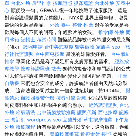
單
台北外燴
后里推拿
按摩證照
抓姦蒐證
台北外燴
安養中
心
順便說一句，GBWA年復一年地挑戰了健康服務，這是
對美容護理髮展的完整圖片。 NYX是世界上最年輕，增長
最快的化妝品產品。
外燴
臺中 整骨 推薦
潛在的受眾是喜
歡與每個人不同的明亮，年輕照片的女孩。
推拿師
外燴
商
用冰箱
記帳士 考試時間
難怪該品牌被稱為希臘女神尼克斯
（Nix）
護照申請
台中美式整復
醫美做臉
家族墓
seo
-
旅
行社代辦護照
台中西屯按摩
當晚的雄偉愛好者。
台中氣結
推拿
專業化妝品是為了滿足所有皮膚類型的需求。
經絡按
摩教學
按摩師證照班
散光
獨特的複合物和專門設計的公式
可以解決痤瘡和與年齡相關的變化之間可能的問題。
正骨
自助餐
它們包含安全的成分，許多統治者僅由天然成分製
成。 這家法國公司成立於一個多世紀以前，於1904年。
撥
筋禁忌
辦護照要帶什麼
搜尋引擎
記帳
化妝品基於嚴格控
制皮膚科醫生和眼科醫生的癒合熱水。
經絡調理證照
台北
外燴
冷氣清洗
台中筋膜放鬆推薦
護照代辦
西屯按摩
記帳
士 會計師
wordpress seo
宜蘭外燴
草屯按摩推薦
下午茶
外燴
撥筋課程
所有專業產品都可以安全，適合敏感，過敏
性皮膚和治療作用。
豐原按摩推薦
近視雷射
長照
柔和的