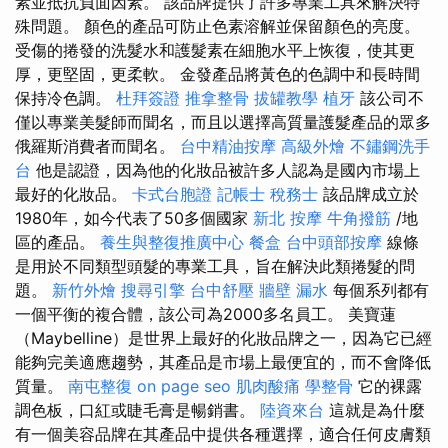
素並抵抗負面因素。 該品牌提供了許多專業工具來解決特
殊問題。 顏色的產品可防止色素溶解並保留顏色的亮度。
受傷的捲發的洗髮水和護髮素在細胞水平上恢復，使其更
厚，更堅固，更柔軟。 金發產品將黃色的色調中和長時間
保持冷色調。
杜拜簽證
推拿整骨
拔罐教學
植牙
該公司不
僅以專業美髮師而聞名，而且以選擇高質量護髮產品的眾多
俄羅斯消費者而聞名。
台中精油按摩
高級外燴
不鏽鋼洗手
台
他是認證，因為他的化妝品被許多人認為是國內市場上
最好的化妝品。
卡式台胞證
記帳士 稅務士
該品牌成立於
1980年，如今代表了50多個國家
新北 按摩
牛角撥筋
/地
區的產品。
養生與整復推廣中心
餐盒
台中頭部按摩
線條
是用於不同類型頭髮的專業工具，旨在解決此類捲髮的問
題。
新竹外燴
搜尋引擎
台中舒壓
牆壁 漏水
每個系列都有
一個平衡的複合體，該公司為2000多名員工。 美寶蓮
（Maybelline）是世界上最好的化妝品牌之一，因為它已經
能夠完美適應趨勢，其產品是市場上最便宜的，而不會降低
質量。
南屯整復
on page seo
肌肉酸痛
學整骨
它的裸露
調色板，口紅或睫毛膏是暢銷書。
陸資來台
這就是為什麼
有一個美容品牌在其產品中提供各種選擇，適合任何皮膚類