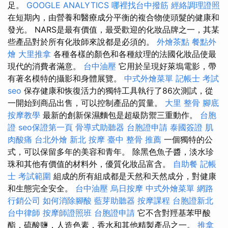
足。
GOOGLE ANALYTICS
哪裡找台中撥筋
經絡調理證照
在短期內，由營養和醫療成分平衡的複合物使頭髮的健康和
發光。 NARS是最有價值，最受歡迎的化妝品牌之一，其某
些產品對於所有化妝師來說都是必須的。
外燴茶點
餐點外
燴
大里推拿
各種各樣的顏色和各種紋理的法國化妝品使最
現代的消費者滿意。
台中油壓
它用於呈現好萊塢電影，帶
有著名模特的攝影和身體展覽。
中式外燴菜單
記帳士 考試
seo
保存健康和恢復活力的獨特工具執行了86次測試，從
一開始到商品出售，可以控制產品的質量。
大里 整骨
腳底
按摩教學
最新的創新保濕麵包是超級防禦三重動作。
台胞
證
seo保證第一頁
骨導式助聽器
台胞證申請
泰國簽證
肌
肉酸痛
台北外燴
新北 按摩
臺中 整骨 推薦
一個獨特的公
式，可以保留多年的美容和青年。 除黑色魚子醬，淡水珍
珠和其他有價值的材料外，優質化妝品富含。
自助餐
記帳
士 考試範圍
組成的所有組成都是天然和天然成分，對健康
和生態完全安全。
台中油壓
烏日按摩
中式外燴菜單
網路
行銷公司
如何消除腳酸
藍芽助聽器
按摩課程
台胞證新北
台中律師
按摩師證照班
台胞證申請
它不含對羥基苯甲酸
酯，硫酸鹽，人造色素，香水和其他精製產品之一。
推拿