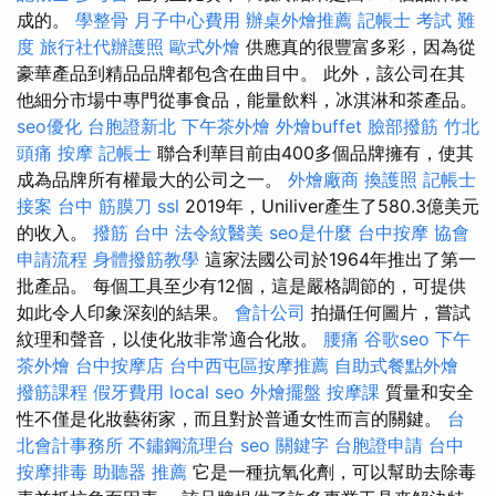
成的。
學整骨
月子中心費用
辦桌外燴推薦
記帳士 考試 難
度
旅行社代辦護照
歐式外燴
供應真的很豐富多彩，因為從
豪華產品到精品品牌都包含在曲目中。 此外，該公司在其
他細分市場中專門從事食品，能量飲料，冰淇淋和茶產品。
seo優化
台胞證新北
下午茶外燴
外燴buffet
臉部撥筋 竹北
頭痛 按摩
記帳士
聯合利華目前由400多個品牌擁有，使其
成為品牌所有權最大的公司之一。
外燴廠商
換護照
記帳士
接案
台中 筋膜刀
ssl
2019年，Uniliver產生了580.3億美元
的收入。
撥筋 台中
法令紋醫美
seo是什麼
台中按摩
協會
申請流程
身體撥筋教學
這家法國公司於1964年推出了第一
批產品。 每個工具至少有12個，這是嚴格調節的，可提供
如此令人印象深刻的結果。
會計公司
拍攝任何圖片，嘗試
紋理和聲音，以使化妝非常適合化妝。
腰痛
谷歌seo
下午
茶外燴
台中按摩店
台中西屯區按摩推薦
自助式餐點外燴
撥筋課程
假牙費用
local seo
外燴擺盤
按摩課
質量和安全
性不僅是化妝藝術家，而且對於普通女性而言的關鍵。
台
北會計事務所
不鏽鋼流理台
seo 關鍵字
台胞證申請
台中
按摩排毒
助聽器 推薦
它是一種抗氧化劑，可以幫助去除毒