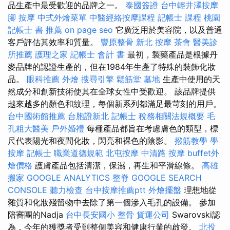
品生產中最受歡迎的品牌之一。
泰國簽證
台中輕井澤按摩
腳 按摩
中式外燴菜單
中醫經絡按摩課程
記帳士 課程 桃園
記帳士 書 推薦
on page seo
它廣泛用於美容院，以及普通
客戶評估其效率和質量。
豐原整骨
新北 按摩
茶會
醫美診
所推薦
護理之家
記帳士 會計 書
最初，製藥產品是根據丹
麥品牌的認證生產的，但在1984年生產了特殊的裝飾化妝
品。
眼科推薦
外燴
搜尋引擎
鬆筋堂
墓地
生產中使用的天
然成分和創新技術使其在全球女性中受歡迎。 該品牌提供
越來越多的顏色和紋理，每個新系列都滿足最苛刻的用戶。
台中國術館推薦
台胞證新北
記帳士 稅務相關法規概要
毛
孔粗大醫美
戶外婚禮
每種產品都旨在考慮膚色的類型，標
尺代表陽光和夜間化妝，閃亮和裸色的陰影。
撥筋教學
學
按摩
記帳士 職業道德規範
北屯按摩
中清路 按摩
buffet外
燴價格
護膚產品包括清潔，保濕，再生和平滑線條。
高雄
搬家
GOOGLE ANALYTICS
整脊
GOOGLE SEARCH
CONSOLE
聽力檢查
台中按摩推薦ptt
外燴擺盤
理想地從
雜質和化妝殘留物中去除了第一個滲入毛孔的設備。 參加
陪審團的Nadja
台中長安國小 整骨
貨運公司
Swarovski認
為，今年的獲獎者受到整個美容和健康行業的啟發。
北投