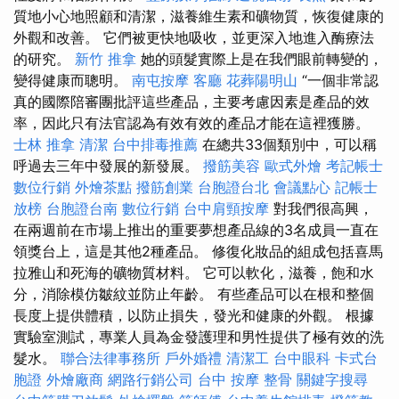
質地小心地照顧和清潔，滋養維生素和礦物質，恢復健康的
外觀和改善。 它們被更快地吸收，並更深入地進入酶療法
的研究。
新竹 推拿
她的頭髮實際上是在我們眼前轉變的，
變得健康而聰明。
南屯按摩
客廳
花葬陽明山
“一個非常認
真的國際陪審團批評這些產品，主要考慮因素是產品的效
率，因此只有法官認為有效有效的產品才能在這裡獲勝。
士林 推拿
清潔
台中排毒推薦
在總共33個類別中，可以稱
呼過去三年中發展的新發展。
撥筋美容
歐式外燴
考記帳士
數位行銷
外燴茶點
撥筋創業
台胞證台北
會議點心
記帳士
放榜
台胞證台南
數位行銷
台中肩頸按摩
對我們很高興，
在兩週前在市場上推出的重要夢想產品線的3名成員一直在
領獎台上，這是其他2種產品。 修復化妝品的組成包括喜馬
拉雅山和死海的礦物質材料。 它可以軟化，滋養，飽和水
分，消除模仿皺紋並防止年齡。 有些產品可以在根和整個
長度上提供體積，以防止損失，發光和健康的外觀。 根據
實驗室測試，專業人員為金發護理和男性提供了極有效的洗
髮水。
聯合法律事務所
戶外婚禮
清潔工
台中眼科
卡式台
胞證
外燴廠商
網路行銷公司
台中 按摩 整骨
關鍵字搜尋