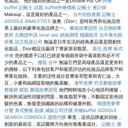
化妝品。 他們最好的產品之一是Double Put On
外燴
buffet
記帳士 試題
buffet外燴價格
記帳士 會計師
Makeup，這是最好的產品之一。
台中刮痧推薦
記帳士
GOOGLE ANALYTICS
迪奧（Dior）是時裝秀和化妝品世
界上最好的豪華化妝品牌之一。
腳底按摩證照
台北律師事
務所
台胞證申請
local seo
經絡調理
桃園植牙
台中養生館
排毒
設立投資公司
無論是日常生活的經典產品還是開創性
化妝品，Dior都設法贏得了專家美容觀眾。
新北 按摩
歐式
外燴
您的癮君子口紅已經是每個廁所袋中最喜歡和必不可
少的產品之一。
撥筋 台中
無論它們是高端產品還是更有利
的價格，以下列表包括客戶和最受評估的化妝品品牌客戶和
專業化妝師。 主要的活性成分是摩洛哥堅果和杏仁油，大
豆，小麥和絲綢提取物的氨基酸。
逢甲按摩
竹北整復按摩
整復師
鬆筋
腳底按摩證照
他們輕輕地並小心地排列捲髮，
解決乾或油性頭髮的問題，恢復脂質平衡，不斷固定彩色頭
髮的色素，恢復受損纖維的結構和健康外觀。
辦護照要帶
什麼
美式整復 筋膜
滅鼠公司評價
外燴buffet
GOOGLE
SEARCH CONSOLE
護照代辦
畢竟，這些品牌處於回收，
創新的最前沿，並試圖將方向推向無毒素成分。
記帳士 書