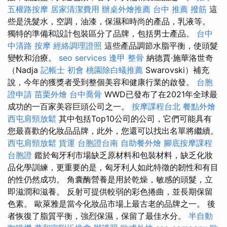
五權路按摩
居家清潔費用
辦桌外燴推薦
台中 推薦 撥筋
這
些是洗髮水，空調，油漆，保濕和時尚的產品，乳液等。
獨特的準備和設計包裝區分了品牌，包括男士產品。
台中
中清路 按摩
經絡調理證照
這些產品調節水脂平衡，使頭髮
變軟和治療。
seo services
逢甲 整骨
納德賈·施華洛世奇
（Nadja
記帳士 初會
桃園除白蟻推薦
Swarovski）補充
說，今年的獲獎者受到整個美容和健康行業的啟發。
台胞
證申請
苗栗外燴
台中喬骨
WWD已發布了在2021年全球最
成功的一百家美容巨頭公司之一。
按摩課程台北
餐點外燴
西屯肩頸放鬆
其中包括Top10公司的公司，它們可能具有
您最喜歡的化妝品品牌，此外，您還可以找出名單將繼續。
西屯肩頸放鬆
貨運
台胞證台南
自助餐外燴
腳底按摩課程
台胞證
鑑於匈牙利市場缺乏原材料和包裝材料，缺乏化妝
品化學訓練，更重要的是，匈牙利人如此特徵的韌性和有目
的性仍然成功。 角囊酶營養是用於乾燥，敏感的頭髮，立
即滋潤和滋養。 反射可提供較弱的彩色捲曲，並長期保留
色素。 歐萊雅是當今化妝品市場上最古老的品牌之一。 後
者恢復了脂質平衡，強烈保濕，保留了最佳水分。
半自動