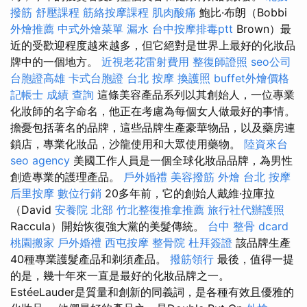
撥筋
舒壓課程
筋絡按摩課程
肌肉酸痛
鮑比·布朗（Bobbi
外燴推薦
中式外燴菜單
漏水
台中按摩排毒ptt
Brown）最
近的受歡迎程度越來越多，但它絕對是世界上最好的化妝品
牌中的一個地方。
近視老花雷射費用
整復師證照
seo公司
台胞證高雄
卡式台胞證
台北 按摩
換護照
buffet外燴價格
記帳士 成績 查詢
這條美容產品系列以其創始人，一位專業
化妝師的名字命名，他正在考慮為每個女人做最好的事情。
擔憂包括著名的品牌，這些品牌生產豪華物品，以及藥房連
鎖店，專業化妝品，沙龍使用和大眾使用藥物。
陸資來台
seo agency
美國工作人員是一個全球化妝品品牌，為男性
創造專業的護理產品。
戶外婚禮
美容撥筋
外燴
台北 按摩
后里按摩
數位行銷
20多年前，它的創始人戴維·拉庫拉
（David
安養院 北部
竹北整復推拿推薦
旅行社代辦護照
Raccula）開始恢復強大黨的美髮傳統。
台中 整骨 dcard
桃園搬家
戶外婚禮
西屯按摩
整骨院
杜拜簽證
該品牌生產
40種專業護髮產品和剃須產品。
撥筋領行
最後，值得一提
的是，幾十年來一直是最好的化妝品牌之一。
EstéeLauder是質量和創新的同義詞，是各種有效且優雅的