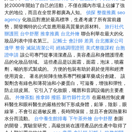
於2000年開始了自己的活動，不僅在國內市場上佔據了強
大的地位，而且在全世界都廣為人知。
偵探
整復推薦
seo
agency
化妝品對應於最高標準，生產考慮了所有當前趨
勢，開發獨特的公式並應用最高質量的原材料。
旅行社代
辦護照
台中舒壓
推拿推薦
台北外燴
聯合利華在最大的化
妝品列表中排名第三。
記帳士 會計師 差異
台北搬家公司
逢甲 整骨
滅鼠清潔公司
經絡調理證照
美式整復課程
台胞
證申請
該公司專門從事清潔產品，美容產品和身體護理產
品的化妝品領域。 這些產品是以面霜，面霜，泡沫，噴霧
劑，噸的形式製成的。 方便的包裝有助於易於使用和經濟
使用資金。 著名的矩陣生物系專門根據草藥成分創建。 該
製劑含有綠色和薄荷油和小麥蛋白，可滋養，增強和彈性，
防止頭皮屑。 它引入了化妝眼，嘴唇和音調設備的主要產
品。
外燴茶點
推拿師
撥筋 新竹縣竹北市
在嚴格控制皮膚
科醫生和眼科醫生的嚴格控制下形成身體，鉛筆，陰影，眼
線筆，不會引起過敏反應，長時間保留，並且不會因熱量和
水分而流動。
台中養生館排毒
下午茶外燴
台中舒壓
創新
的開發，實驗室研究，高級技術在護理產品的生產中取得了