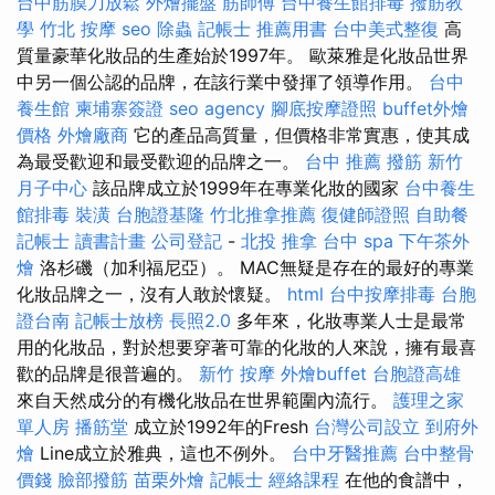
台中筋膜刀放鬆
外燴擺盤
筋師傅
台中養生館排毒
撥筋教
學
竹北 按摩
seo
除蟲
記帳士 推薦用書
台中美式整復
高
質量豪華化妝品的生產始於1997年。 歐萊雅是化妝品世界
中另一個公認的品牌，在該行業中發揮了領導作用。
台中
養生館
柬埔寨簽證
seo agency
腳底按摩證照
buffet外燴
價格
外燴廠商
它的產品高質量，但價格非常實惠，使其成
為最受歡迎和最受歡迎的品牌之一。
台中 推薦 撥筋
新竹
月子中心
該品牌成立於1999年在專業化妝的國家
台中養生
館排毒
裝潢
台胞證基隆
竹北推拿推薦
復健師證照
自助餐
記帳士 讀書計畫
公司登記
-
北投 推拿
台中 spa
下午茶外
燴
洛杉磯（加利福尼亞）。 MAC無疑是存在的最好的專業
化妝品牌之一，沒有人敢於懷疑。
html
台中按摩排毒
台胞
證台南
記帳士放榜
長照2.0
多年來，化妝專業人士是最常
用的化妝品，對於想要穿著可靠的化妝的人來說，擁有最喜
歡的品牌是很普遍的。
新竹 按摩
外燴buffet
台胞證高雄
來自天然成分的有機化妝品在世界範圍內流行。
護理之家
單人房
播筋堂
成立於1992年的Fresh
台灣公司設立
到府外
燴
Line成立於雅典，這也不例外。
台中牙醫推薦
台中整骨
價錢
臉部撥筋
苗栗外燴
記帳士
經絡課程
在他的食譜中，