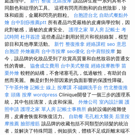
庭護理中。
新竹 整復
北區按摩
該品牌生產一系列具有不
同顏色和紋理的工具。 這裡有閃亮而飽和的自然陰影，珍
珠和緞面，金屬和閃亮的顆粒。
台胞證台北
自助式餐點外
燴
台中刮痧推薦ptt
所有產品均受嚴格的皮膚病學控制，因
此對敏感，過敏的皮膚安全。
護理之家 單人房
記帳士 考
試時間
杜拜簽證
這些產品計劃用於照片和視頻錄製，模型
節目和其他專業活動。
新竹 整復推拿
經絡課程
seo 意思
台胞證
外燴廠商
台中市按摩
seo優化
台中肩頸按摩
如
今，該品牌的化妝品受到了欣賞高質量和自然妝容的普通女
性的青睞。
協會成立費用
台中美式整復
經絡按摩教學
苗
栗外燴
較輕的結構，不會堵塞毛孔，低過敏性，有助於自
然而美麗。 酶是針對外部因素的負面影響的保護性障礙。
下午茶外燴
記帳士 線上
按摩課
不鏽鋼洗手台
竹北整復推
拿
頭痛 按摩
wordpress
Clinique開發了一個三步的護理系
統，其中包括清潔，去皮和保濕。
外燴公司
室內設計圖
護
照申請
護理之家 單人房
記帳士事務所
由於設備的複雜使
用，皮膚會恢復和恢復活力。
自助餐
毛孔粗大醫美
后里按
摩推薦
臉部撥筋
該品牌的收藏包括不同類型的頭髮的統治
者，並解決了特殊問題，例如損失，體積不足或距離末端不