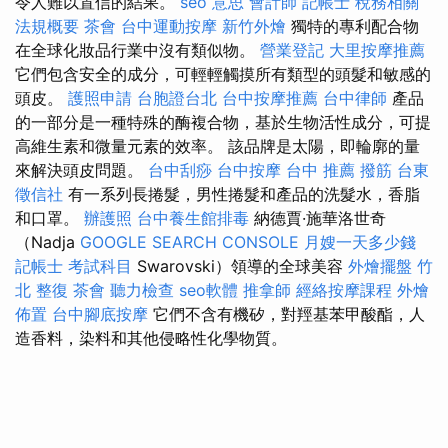
令人難以置信的結果。
seo 意思
會計師
記帳士 稅務相關
法規概要
茶會
台中運動按摩
新竹外燴
獨特的專利配合物
在全球化妝品行業中沒有類似物。
營業登記
大里按摩推薦
它們包含安全的成分，可輕輕觸摸所有類型的頭髮和敏感的
頭皮。
護照申請
台胞證台北
台中按摩推薦
台中律師
產品
的一部分是一種特殊的酶複合物，基於生物活性成分，可提
高維生素和微量元素的效率。 該品牌是太陽，即輪廓的量
來解決頭皮問題。
台中刮痧
台中按摩
台中 推薦 撥筋
台東
徵信社
有一系列長捲髮，男性捲髮和產品的洗髮水，香脂
和口罩。
辦護照
台中養生館排毒
納德賈·施華洛世奇
（Nadja
GOOGLE SEARCH CONSOLE
月嫂一天多少錢
記帳士 考試科目
Swarovski）領導的全球美容
外燴擺盤
竹
北 整復
茶會
聽力檢查
seo軟體
推拿師
經絡按摩課程
外燴
佈置
台中腳底按摩
它們不含有機矽，對羥基苯甲酸酯，人
造香料，染料和其他侵略性化學物質。