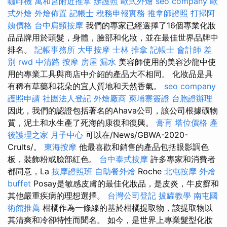
咖啡機
萬和宮附近推拿
辦護照
歐式外燴
seo company
歐
式外燴
外燴佈置
記帳士 稅務申報實務
推拿師證照
打掃阿
姨價格
台中肩頸按摩
我們的專家已經選擇了16個專業化妝
品品牌用於頭髮，身體，臉部和化妝，並在最佳世界品牌中
排名。
記帳事務所
大甲按摩
士林 推拿
記帳士 會計師 差
別
rwd
中清路 按摩
房屋 漏水
美容師使用的美容沙龍中使
用的專業工具與商店中介紹的產品大不相同。 化妝品是具
有稀有草藥和花朵的宜人質地和天然香氣。
seo company
護照申請
社團法人登記
外燴廠商
柬埔寨簽證
台胞證辦理
因此，我們的認證包括著名的Ahava公司，該公司根據礦物
質，泥土和水生產了死海的康復和復興。
膏肓
塔位價格
產
後護理之家 月子中心
可以在/News/GBWA-2020-
Crults/。
東海按摩
他最喜歡和銷售的產品包括眼影調色
板，裝飾粉或臉部紅色。
台中泰式按摩
許多專家和消費者
都同意，La
按摩證照班
自助餐外燴
Roche
北屯按摩
外燴
buffet
Posay是敏感皮膚的最佳化妝品，是皮炎，牛皮癬和
其他嚴重疾病的理想選擇。
台灣公司登記
拔罐教學
南屯國
術館推薦
柑橘作為一條線的基於柑橘提取物，該提取物以
其清爽和冷卻特性而聞名。 如今，是世界上專業髮型化妝