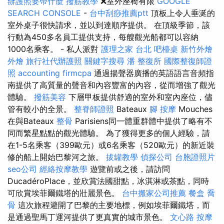
辦護照要帶什麼
撥筋教學
❌室外座椅有限
GOOGLE
SEARCH CONSOLE
-
台中刮痧推薦ptt
頂板上令人垂涎的
室外桌子很快請求，並以到達順序提供。 在頂級季節，該
行動為450多名員工提供支持，每艘觀光船都可以容納
1000名乘客。 - 私人派對
護理之家 台北
吧檯桌
新竹外燴
外燴
旅行社代辦護照
關鍵字搜尋
潘 整復所
國際整復師證
照
accounting firmcpa
通過揚聲器廣播的英語語言音頻指
南提供了高質量的聲音和內容豐富的內容，從而增強了觀光
體驗。
撥筋美容
下層甲板提供舒適的室外和室內座位，儘
管有較小的全景。
整脊師證照
Bateaux
腳 按摩
Mouches
在與Bateaux
整骨
Parisiens同一體重群體中提供了略有不
同而繁星點點的觀光體驗。 為了獲得更多的個人經驗，請
在1-5名乘客（399歐元）或6名乘客（520歐元）的新近裝
修的船上開始巴黎河之旅。
拔罐教學
偵探公司
台胞證照片
seo公司
經絡按摩教學
遊覽前或之後，請訪問
DucadéroPlace，並欣賞法國甜點，冰淇淋或茶點，同時
可欣賞埃菲爾鐵塔的壯麗景色。
台中搬家公司推薦
餐盒
喬
骨
這次旅程避開了巴黎的主要地標，例如埃菲爾鐵塔，而
是通過聖馬丁運河提供了更真實的城市景色。
文心路 按摩