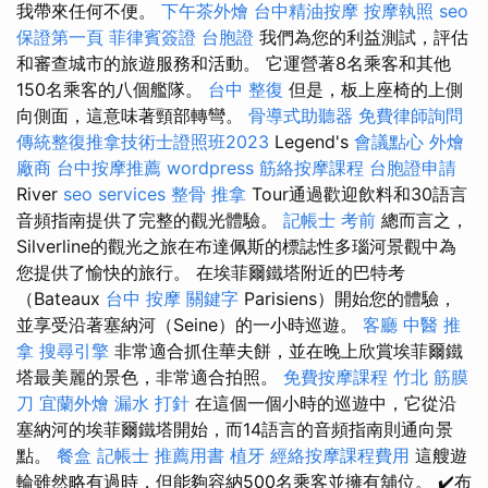
我帶來任何不便。
下午茶外燴
台中精油按摩
按摩執照
seo
保證第一頁
菲律賓簽證
台胞證
我們為您的利益測試，評估
和審查城市的旅遊服務和活動。 它運營著8名乘客和其他
150名乘客的八個艦隊。
台中 整復
但是，板上座椅的上側
向側面，這意味著頸部轉彎。
骨導式助聽器
免費律師詢問
傳統整復推拿技術士證照班2023
Legend's
會議點心
外燴
廠商
台中按摩推薦
wordpress
筋絡按摩課程
台胞證申請
River
seo services
整骨 推拿
Tour通過歡迎飲料和30語言
音頻指南提供了完整的觀光體驗。
記帳士 考前
總而言之，
Silverline的觀光之旅在布達佩斯的標誌性多瑙河景觀中為
您提供了愉快的旅行。 在埃菲爾鐵塔附近的巴特考
（Bateaux
台中 按摩
關鍵字
Parisiens）開始您的體驗，
並享受沿著塞納河（Seine）的一小時巡遊。
客廳
中醫 推
拿
搜尋引擎
非常適合抓住華夫餅，並在晚上欣賞埃菲爾鐵
塔最美麗的景色，非常適合拍照。
免費按摩課程
竹北 筋膜
刀
宜蘭外燴
漏水 打針
在這個一個小時的巡遊中，它從沿
塞納河的埃菲爾鐵塔開始，而14語言的音頻指南則通向景
點。
餐盒
記帳士 推薦用書
植牙
經絡按摩課程費用
這艘遊
輪雖然略有過時，但能夠容納500名乘客並擁有舖位。 ✔️布