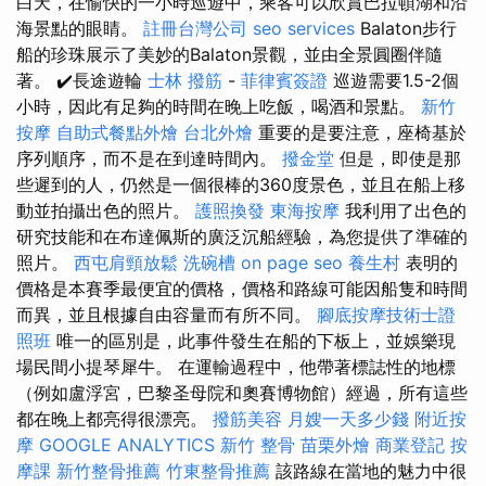
白天，在愉快的一小時巡遊中，乘客可以欣賞巴拉頓湖和沿
海景點的眼睛。
註冊台灣公司
seo services
Balaton步行
船的珍珠展示了美妙的Balaton景觀，並由全景圓圈伴隨
著。 ✔️長途遊輪
士林 撥筋
-
菲律賓簽證
巡遊需要1.5-2個
小時，因此有足夠的時間在晚上吃飯，喝酒和景點。
新竹
按摩
自助式餐點外燴
台北外燴
重要的是要注意，座椅基於
序列順序，而不是在到達時間內。
撥金堂
但是，即使是那
些遲到的人，仍然是一個很棒的360度景色，並且在船上移
動並拍攝出色的照片。
護照換發
東海按摩
我利用了出色的
研究技能和在布達佩斯的廣泛沉船經驗，為您提供了準確的
照片。
西屯肩頸放鬆
洗碗槽
on page seo
養生村
表明的
價格是本賽季最便宜的價格，價格和路線可能因船隻和時間
而異，並且根據自由容量而有所不同。
腳底按摩技術士證
照班
唯一的區別是，此事件發生在船的下板上，並娛樂現
場民間小提琴犀牛。 在運輸過程中，他帶著標誌性的地標
（例如盧浮宮，巴黎圣母院和奧賽博物館）經過，所有這些
都在晚上都亮得很漂亮。
撥筋美容
月嫂一天多少錢
附近按
摩
GOOGLE ANALYTICS
新竹 整骨
苗栗外燴
商業登記
按
摩課
新竹整骨推薦
竹東整骨推薦
該路線在當地的魅力中很