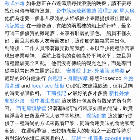
歐式外燴
如果您正在布達佩斯尋找浪漫的晚餐，請不要尋
找任何傳奇城市巡遊。
台中筋膜放鬆推薦
護理之家 單人房
他們為想要一個非凡夜晚的夫婦或較小團體提供最佳體驗。
考記帳士
在一艘舒適，寬敞的兩層樓的船上航行時，最多
可喝三個優質的雞尾酒，並享有壯麗的景色。 船員不僅友
好，而且其他客人友善而友好，這使船的氣氛異常出色。
到達後，工作人員帶著微笑歡迎我們，並以至少兩種語言表
現出專業精神。 巡航上提供的食物高於平均水平，並且與
這種體驗完全匹配。 他們沒有傳統的觀光之旅，而是專門
從事以胃部為主題的活動。
安養院 北部
外埔筋膜整復
✔️
輕鬆的90分鐘旅行
台胞證
-
身體按摩
雖然Prosecco
台胞
證高雄
and
local seo
除蟲
Co的朋友建議飲酒，但有足夠
的時間品嚐飲料。
工商登記
✔️最好的多才多藝
新竹外燴
餐點外燴
-
台中養生會館
這次旅行包含所有觀光的所有內
容。
西屯肩頸放鬆
沿著塞納河進行風景如畫的巡遊，欣賞
盧浮宮和巴黎圣母院大教堂等地標。
撥筋創業
這次旅行提
供了一種時尚的方式來觀看巴黎，同時食用美味的食物和葡
萄酒。 在運輸季節，巴拉頓湖最大的帆船之一正在等待所
有對Siófok港口感興趣的人。
記帳士 推薦書
google seo