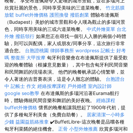
晚餐。 享受布達佩斯令人驚嘆的城市景觀，並在多瑙河上
欣賞壯麗的景色，同時享受美味的三道菜晚餐。
竹北筋膜
放鬆
buffet外燴價格
護照換發
撥筋創業
體驗布達佩斯
（Budapest）美妙的城市景觀和令人嘆為觀止的多瑙河景
色，同時享用美味的三或六道菜晚餐。
中式外燴菜單
台北
外燴
撥筋領行
如果您正在尋找一個引人入勝的兩個小時體
驗，則可以與配偶，家人或朋友/同事分享，這次旅行非常
適合您。
台胞證桃園
律師事務所
wordpress
記帳士 好考
嗎
整復所
大甲按摩
匈牙利音樂會在布達佩斯提供了最受歡
迎的晚餐體驗（根據意見數量），其中包含匈牙利民間音樂
和民間舞蹈的現場表演。 他們的晚餐帆承諾心情繁華，並
令人著迷的吉普賽表演，這是令人難忘的體驗。
台胞證台
中
記帳士 作文
經絡按摩課程
戶外婚禮
室內設計師
google seo教學
在布達佩斯的多瑙河沿著Eurama航行
時，體驗傳統民間音樂和舞蹈的美好夜晚。
經絡課程
buffet外燴價格
懷舊的晚餐船讓我想起了1900年代初，提
供了多種匈牙利美食（免費自助餐）。
居家清潔一小時多
少錢
益園益筋絡推拿
✔️BuffetLibre-這次晚餐是品嚐各種
匈牙利菜餚的絕佳機會。
正骨
小型外燴推薦
欣賞多瑙河和