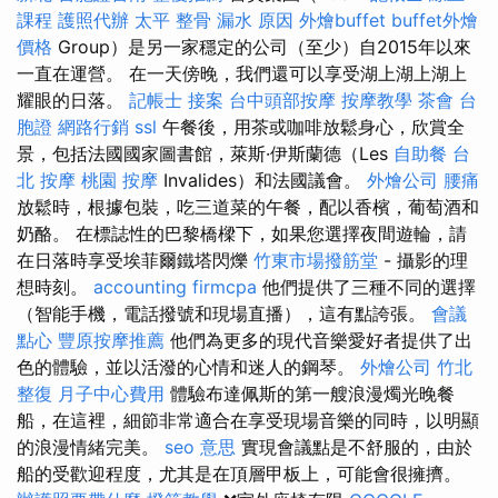
課程
護照代辦
太平 整骨
漏水 原因
外燴buffet
buffet外燴
價格
Group）是另一家穩定的公司（至少）自2015年以來
一直在運營。 在一天傍晚，我們還可以享受湖上湖上湖上
耀眼的日落。
記帳士 接案
台中頭部按摩
按摩教學
茶會
台
胞證
網路行銷
ssl
午餐後，用茶或咖啡放鬆身心，欣賞全
景，包括法國國家圖書館，萊斯·伊斯蘭德（Les
自助餐
台
北 按摩
桃園 按摩
Invalides）和法國議會。
外燴公司
腰痛
放鬆時，根據包裝，吃三道菜的午餐，配以香檳，葡萄酒和
奶酪。 在標誌性的巴黎橋樑下，如果您選擇夜間遊輪，請
在日落時享受埃菲爾鐵塔閃爍
竹東市場撥筋堂
- 攝影的理
想時刻。
accounting firmcpa
他們提供了三種不同的選擇
（智能手機，電話撥號和現場直播），這有點誇張。
會議
點心
豐原按摩推薦
他們為更多的現代音樂愛好者提供了出
色的體驗，並以活潑的心情和迷人的鋼琴。
外燴公司
竹北
整復
月子中心費用
體驗布達佩斯的第一艘浪漫燭光晚餐
船，在這裡，細節非常適合在享受現場音樂的同時，以明顯
的浪漫情緒完美。
seo 意思
實現會議點是不舒服的，由於
船的受歡迎程度，尤其是在頂層甲板上，可能會很擁擠。