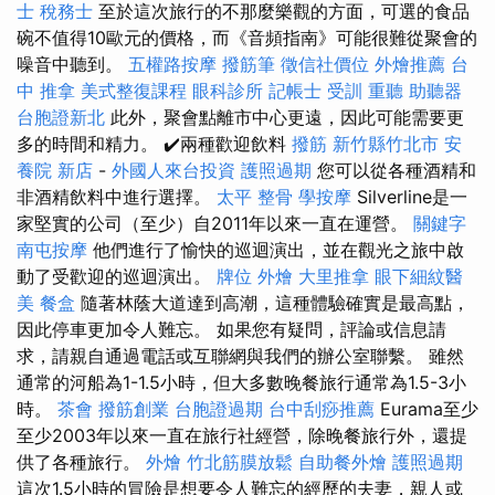
士 稅務士
至於這次旅行的不那麼樂觀的方面，可選的食品
碗不值得10歐元的價格，而《音頻指南》可能很難從聚會的
噪音中聽到。
五權路按摩
撥筋筆
徵信社價位
外燴推薦
台
中 推拿
美式整復課程
眼科診所
記帳士 受訓
重聽 助聽器
台胞證新北
此外，聚會點離市中心更遠，因此可能需要更
多的時間和精力。 ✔️兩種歡迎飲料
撥筋 新竹縣竹北市
安
養院 新店
-
外國人來台投資
護照過期
您可以從各種酒精和
非酒精飲料中進行選擇。
太平 整骨
學按摩
Silverline是一
家堅實的公司（至少）自2011年以來一直在運營。
關鍵字
南屯按摩
他們進行了愉快的巡迴演出，並在觀光之旅中啟
動了受歡迎的巡迴演出。
牌位
外燴
大里推拿
眼下細紋醫
美
餐盒
隨著林蔭大道達到高潮，這種體驗確實是最高點，
因此停車更加令人難忘。 如果您有疑問，評論或信息請
求，請親自通過電話或互聯網與我們的辦公室聯繫。 雖然
通常的河船為1-1.5小時，但大多數晚餐旅行通常為1.5-3小
時。
茶會
撥筋創業
台胞證過期
台中刮痧推薦
Eurama至少
至少2003年以來一直在旅行社經營，除晚餐旅行外，還提
供了各種旅行。
外燴
竹北筋膜放鬆
自助餐外燴
護照過期
這次1.5小時的冒險是想要令人難忘的經歷的夫妻，親人或