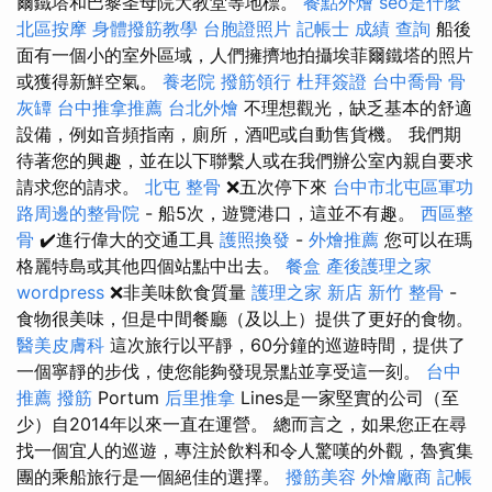
爾鐵塔和巴黎圣母院大教堂等地標。
餐點外燴
seo是什麼
北區按摩
身體撥筋教學
台胞證照片
記帳士 成績 查詢
船後
面有一個小的室外區域，人們擁擠地拍攝埃菲爾鐵塔的照片
或獲得新鮮空氣。
養老院
撥筋領行
杜拜簽證
台中喬骨
骨
灰罈
台中推拿推薦
台北外燴
不理想觀光，缺乏基本的舒適
設備，例如音頻指南，廁所，酒吧或自動售貨機。 我們期
待著您的興趣，並在以下聯繫人或在我們辦公室內親自要求
請求您的請求。
北屯 整骨
❌五次停下來
台中市北屯區軍功
路周邊的整骨院
- 船5次，遊覽港口，這並不有趣。
西區整
骨
✔️進行偉大的交通工具
護照換發
-
外燴推薦
您可以在瑪
格麗特島或其他四個站點中出去。
餐盒
產後護理之家
wordpress
❌非美味飲食質量
護理之家 新店
新竹 整骨
-
食物很美味，但是中間餐廳（及以上）提供了更好的食物。
醫美皮膚科
這次旅行以平靜，60分鐘的巡遊時間，提供了
一個寧靜的步伐，使您能夠發現景點並享受這一刻。
台中
推薦 撥筋
Portum
后里推拿
Lines是一家堅實的公司（至
少）自2014年以來一直在運營。 總而言之，如果您正在尋
找一個宜人的巡遊，專注於飲料和令人驚嘆的外觀，魯賓集
團的乘船旅行是一個絕佳的選擇。
撥筋美容
外燴廠商
記帳