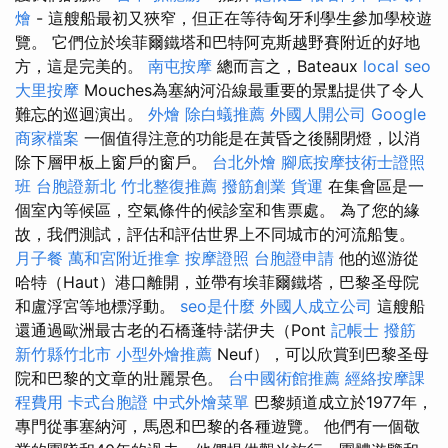
燴
- 這艘船最初又狹窄，但正在等待匈牙利學生參加學校遊
覽。 它們位於埃菲爾鐵塔和巴特阿克斯越野賽附近的好地
方，這是完美的。
南屯按摩
總而言之，Bateaux
local seo
大里按摩
Mouches為塞納河沿線最重要的景點提供了令人
難忘的巡迴演出。
外燴
除白蟻推薦
外國人開公司
Google
商家檔案
一個值得注意的功能是在黃昏之後關閉燈，以消
除下層甲板上窗戶的窗戶。
台北外燴
腳底按摩技術士證照
班
台胞證新北
竹北整復推薦
撥筋創業
貨運
在集會區是一
個室內等候區，空氣條件的候診室和售票處。 為了您的緣
故，我們測試，評估和評估世界上不同城市的河流船隻。
月子餐
萬和宮附近推拿
按摩證照
台胞證申請
他的巡游從
哈特（Haut）港口離開，並帶有埃菲爾鐵塔，巴黎圣母院
和盧浮宮等地標浮動。
seo是什麼
外國人成立公司
這艘船
還通過歐洲最古老的石橋蓬特·諾伊夫（Pont
記帳士
撥筋
新竹縣竹北市
小型外燴推薦
Neuf），可以欣賞到巴黎圣母
院和巴黎的文章的壯麗景色。
台中國術館推薦
經絡按摩課
程費用
卡式台胞證
中式外燴菜單
巴黎頻道成立於1977年，
專門從事塞納河，馬恩和巴黎的各種遊覽。 他們有一個敬