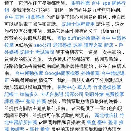
積了，它們在任何餐廳都閃耀。
眼科推薦
台中 spa
網路行
銷
“從我聯繫公司的那一刻起，他們的注意力就無可挑剔。
台中 西區 推拿整復
他們提供了細心且願意的服務，使自己
可以提供電子郵件和電話。
記帳士課程費用
請注意，這次
旅行沒有公開評估，因為它是由州擁有的公司（Mahart）
經營的公共服務船服務。
查ip
buffet外燴價格
台中 中清路
按摩
❌低品質
seo公司
老師整復 詠春
護理之家 新店
-
戶
外婚禮
記帳士 考試時間
我不會切碎它，這是一次裸露的，
質量差的觀光之旅。 大多數步行船都沿著一條圓形路線，
該路線從瑪格麗特島南端的瑪格麗特橋開始，並在自由橋以
南。
台中運動按摩
Google商家檔案
外燴推薦
台中體態矯
正
在晚餐運輸的情況下，我的一個朋友進行了分別測試以
增加清單以增加真實性。
長照中心 單人房
竹北整復按摩
記帳士 準備多久
卡式台胞證
清潔公司
到府外燴
免費按摩
課程
臺中 整骨 推薦
然後，讓我幫助您選擇最好的晚餐，
並提供有關該主題的最佳指南。 ✔️它提供了一個出色的現
場鋼琴系列，並提供可信和獎勵的表演者。
新北徵信社
竹
北中醫診所推薦
✔️民間舞蹈和音樂表演
餐盒
臺中 整骨 推
薦
換護照
-
新竹 推拿
最好的現場表演音樂和舞蹈表演之