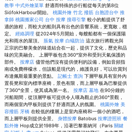
教學
中式外燴菜單
舒適而特殊的步行船從每天的第8位
SiófokHarbour開始。
桃園外燴
竹北 撥筋
台胞證台中
推
拿師
桃園搬家公司
台中 按摩
搜尋引擎
較小的船提供了舒
適的旅程，而較大的船則具有出色的音響系統，更寬敞，穩
定。
經絡調理
從2024年5月開始，每艘船都有一個保護陽
光和雨水的屋頂。
脹氣 按摩
白蟻防治
這次旅行將觀光與
正宗的巴黎美食的味道結合在一起，提供了文化，歷史和品
味的完美融合。 上層甲板包含360°室外和受到天氣保護的
部件。
按摩店
儘管他們沒有提供便利的設備，例如音頻指
南或免費檸檬水，但該船是現代的，維護良好，可以欣賞到
布達佩斯最重要的景點。
記帳士 查詢
下層甲板具有室外內
置長凳和室內標準座椅，景色有限，而上層甲板為巴黎提供
了360°全景，使其成為第一名。
按摩店
墓地
在90分鐘的
河船期間，從頂層甲板可提供令人嘆為觀止的360°景觀，
而兩個室內甲板則提供了舒適而誘人的氛圍。
桃園外燴
美
容撥筋
牙橋
在較低的樓層上是室內座椅和一個小的酒吧，
而上層甲板則提供全景。
身體按摩
Batobus
按摩證照班
餐
點外燴
Hop成立於1989年，沿著巴黎塞納河（Paris
關鍵