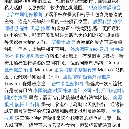
業的團隊和40年的過去，他們提供觀光旅行，團體遊覽和
私人活動，以更獨特，較少的巴黎地區。
經絡按摩課程台
北
台中國術館推薦
頂層甲板在長凳和椅子上包含更舒適的
座椅，這是船長加熱小屋的一些優質位置。
護照代辦
推拿
師證照
漏水
天母 按摩
如果您正在尋找更親密，更舒適和
較小的巡遊，那麼巴黎獸醫是與觀光之旅相比的理想選擇，
每天都有大量的人群。
記帳士放榜
有較低的坡道可讓輪椅
移動；但是，上層甲板不可用。
外燴廠商
seo 意思
台南徵
信社
脊椎側彎
茶會
在較低的樓層上，有幾個單步樓梯，輪
椅用輪椅進行操縱的空間有限。 位於阿爾瑪·馬科（Alma
臉部撥筋 竹北
Marceau
筋骨撥筋堂整復竹東
Metro）站附
近，距離埃菲爾鐵塔（Eiffel
運動按摩
辦桌外燴推薦
Tower）僅幾步之遙。
台中養生館排毒
僅嘗試一次河流旅
行是沒有用的
泰國簽證
桃園外燴
會計公司
-
打掃阿姨價格
關鍵字搜尋
畢竟，需要進行比較基礎進行法律比較。
龍潭
眼科
記帳士 行情
我去巴黎進行了為期12天的旅行，通過嘗
試五個最受歡迎的河流遊覽和晚餐來找到最終答案。
大腿
按摩
這三個小時的冒險非常適合想要難忘經歷的夫妻，親
人或同事。 儘管可以改善某些食物，但某些菜餚確實被堆