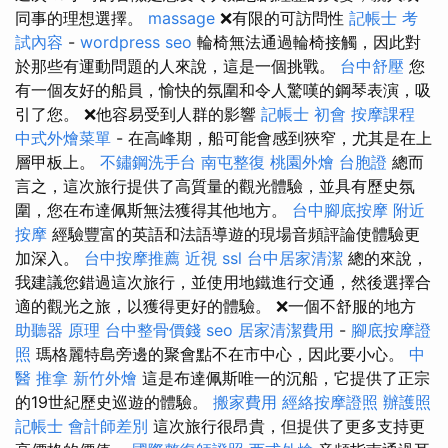
同事的理想選擇。
massage
❌有限的可訪問性
記帳士 考
試內容
-
wordpress seo
輪椅無法通過輪椅接觸，因此對
於那些有運動問題的人來說，這是一個挑戰。
台中舒壓
您
有一個友好的船員，愉快的氛圍和令人驚嘆的鋼琴表演，吸
引了您。 ❌他容易受到人群的影響
記帳士 初會
按摩課程
中式外燴菜單
- 在高峰期，船可能會感到狹窄，尤其是在上
層甲板上。
不鏽鋼洗手台
南屯整復
桃園外燴
台胞證
總而
言之，這次旅行提供了高質量的觀光體驗，並具有歷史氛
圍，您在布達佩斯無法獲得其他地方。
台中腳底按摩
附近
按摩
經驗豐富的英語和法語導遊的現場音頻評論使體驗更
加深入。
台中按摩推薦
近視
ssl
台中居家清潔
總的來說，
我建議您錯過這次旅行，並使用地鐵進行交通，然後選擇合
適的觀光之旅，以獲得更好的體驗。 ❌一個不舒服的地方
助聽器 原理
台中整骨價錢
seo
居家清潔費用
-
腳底按摩證
照
瑪格麗特島旁邊的聚會點不在市中心，因此要小心。
中
醫 推拿
新竹外燴
這是布達佩斯唯一的沉船，它提供了正宗
的19世紀歷史巡遊的體驗。
搬家費用
經絡按摩證照
辦護照
記帳士 會計師差別
這次旅行很昂貴，但提供了更多支持更