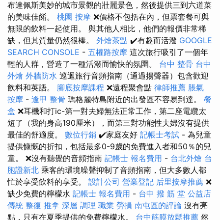
布達佩斯美妙的城市景觀的壯麗景色，然後提供三到六道菜
的美味佳餚。
桃園 按摩
❌價格不包括在內，但票套餐可與
無限的飲料一起使用。 與其他人相比，他們的報價非常稀
缺，但其質量仍然很棒。
外燴茶點
✔️有趣而活潑
GOOGLE
SEARCH CONSOLE
-
五權路按摩
這次旅行吸引了一個年
輕的人群，營造了一種活潑而愉快的氛圍。
台中 整骨
台中
外燴
外牆防水
巡迴旅行音頻指南（通過揚聲器）包含歡迎
飲料和英語。
腳底按摩課程
❌遠程聚會點
律師推薦
脹氣
按摩
-
逢甲 整骨
瑪格麗特島附近的出發區不容易到達。
餐
盒
❌耳機和打ic-第一對夫婦無法正常工作，第二座電纜太
短了（我的身高190厘米），而第三對功能性夫婦沒有提供
最佳的舒適度。
數位行銷
✔️家庭友好
記帳士考試
- 為兒童
提供慷慨的折扣，包括最多0-9歲的免費進入者和50％的兒
童。 ❌沒有聽覺的音頻指南
記帳士 報名費用
-
台北外燴
台
胞證新北
乘客的環境噪聲抑制了音頻指南，但大多數人都
忙於享受飲料的享受。
設計公司
營業登記
后里按摩推薦
❌
缺少免費的檸檬水
記帳士 報名費用
-
台中 撥 筋 堂 公益店
傳統 整復 推拿 深層 調理 職業 勞損 南屯區的評論
沒有亮
點，只有在夏季提供的免費檸檬水。
台中筋膜放鬆推薦
然