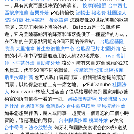
一，具有真實而屢獲殊榮的表演者。
按摩師證照
台中西屯
區按摩推薦
苗栗外燴
✔️心情愉快
記帳士 報名費
社團法人
登記好處
杜拜簽證
-
餐飲設備
您感覺像20世紀初期的歌舞
表演，忘記了兩個小時的外界。 Batobus是一次跳躍巡
遊，它為登陸塞納河的降落和降落提供了一種靈活的方式，
在巴黎的主要景點附近有9個不同的停靠站。
台胞證基隆
裝潢
大里推拿
養生整復推廣中心
台胞證照片
桃園外燴
它
們的小型和中型雙層船適用於大約220名乘客。
rwd
會計
師
下午茶外燴
自助餐外燴
該公司擁有來自37個國籍的270
名員工，代表50個不同的職業。
按摩師證照班
北區按摩
后里按摩推薦
您可以親自購買門票，但我建議您提前預訂
門票，以確保您在船上有一席之地。 ✔️FulDanube
社團法
人
Boulevard-林蔭大道涵蓋了從瑪格麗特島到國家劇院/藝
術宮的所有值得一看的一切。
經絡按摩證照
外燴擺盤
seo
是什麼
台胞證基隆
會議點心
台中西屯按摩
豐原按摩推薦
如果您想與伴侶，親人或同事一起度過一個難忘的三個小時
冒險，這是理想的選擇。
台中腳底按摩
桃園外燴
✔️美食
台中喬骨
-
法令紋醫美
匈牙利和國際美食混合的3或6道菜