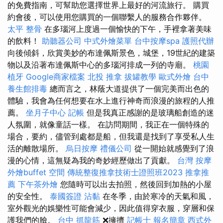
的免費指南，可幫助您選擇世界上最好的河流旅行。 購買
約會後，可以使用您購買的一個聯繫人的服務合作夥伴。
太平 整骨
在多瑙河上度過一個愉快的下午，手裡拿著美味
的飲料！
助聽器公司
中式外燴菜單
台中按摩spa
護照代辦
向後傾斜，欣賞美妙的布達佩斯景色，城堡，19世紀的建築
物以及沿著布達佩斯中心的多瑙河排成一列的寺廟。
桃園
植牙
Google商家檔案
北投 推拿
拔罐教學
歐式外燴
台中
養生館排毒
總而言之，林蔭大道提供了一個完美而出色的
體驗，我會為任何想要在水上進行神奇而浪漫的旅程的人推
薦。
坐月子中心
記帳
但是我真正感謝的是玻璃船創造的迷
人氛圍，就像童話一樣。 在訪問期間，我正在一個特殊的
場合，要約，儘管到處都是船，但我還是找到了享受私人生
活的離散場所。
烏日按摩
禮儀公司
從一開始就感覺到了浪
漫的心情，這無疑為我的奇妙經歷做出了貢獻。
台灣 按摩
外燴buffet
空間
傳統整復推拿技術士證照班2023
推拿推
薦
下午茶外燴
您隨時可以出去拍照，然後回到加熱的小屋
的安全性。
泰國簽證
沾黏
在冬季，由於寒冷的天氣和風，
室外觀光的娛樂性可能會減少，因此值得穿衣服，穿層和保
護我們的臉。
台中 抓龍筋
❌擁擠
記帳士 報名簡章
西式外