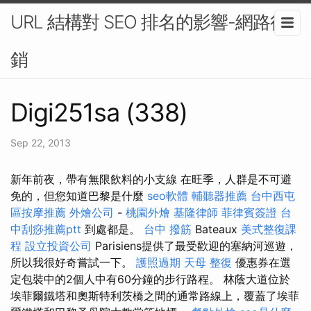
URL 結構對 SEO 排名的影響-網路行
銷
Digi251sa (338)
Sep 22, 2013
新年前夜，帶有無限飲料的小支線 在旺季，人群是不可避
免的，但您知道巴黎是什麼
seo軟體
輔聽器推薦
台中西屯
區按摩推薦
外燴公司
-
桃園外燴
基隆律師
菲律賓簽證
台
中刮痧推薦ptt
到處都是。
台中 撥筋
Bateaux
美式整復課
程
設立投資公司
Parisiens提供了最受歡迎的塞納河巡遊，
所以我很好奇嘗試一下。
護照過期
天母 整復
優惠券在選
定包裝中的2個人中有60分鐘的步行路程。 林蔭大道位於
埃菲爾鐵塔和奧斯特利茨橋之間的通常路線上，覆蓋了埃菲