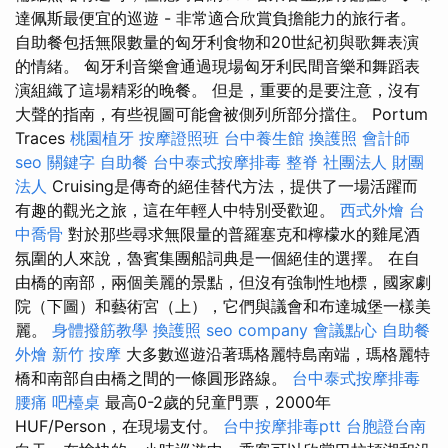
達佩斯最便宜的巡遊 - 非常適合欣賞負擔能力的旅行者。
自助餐包括無限數量的匈牙利食物和20世紀初與歌舞表演
的情緒。 匈牙利音樂會通過現場匈牙利民間音樂和舞蹈表
演組織了這場精彩的晚餐。 但是，重要的是要注意，沒有
大聲的​​指南，有些視圖可能會被側列所部分擋住。 Portum
Traces
桃園植牙
按摩證照班
台中養生館
換護照
會計師
seo 關鍵字
自助餐
台中泰式按摩排毒
整脊
社團法人 財團
法人
Cruising是傳奇的絕佳替代方法，提供了一場活躍而
有趣的觀光之旅，這在年輕人中特別受歡迎。
西式外燴
台
中喬骨
對於那些尋求無限量的普羅塞克和檸檬水的雞尾酒
氛圍的人來說，魯賓集團船詞典是一個絕佳的選擇。 在自
由橋的南部，兩個美麗的景點，但沒有強制性地標，國家劇
院（下圖）和藝術宮（上），它們與議會和布達城堡一樣美
麗。
身體撥筋教學
換護照
seo company
會議點心
自助餐
外燴
新竹 按摩
大多數巡遊沿著瑪格麗特島南端，瑪格麗特
橋和南部自由橋之間的一條圓形路線。
台中泰式按摩排毒
腰痛
吧檯桌
最高0-2歲的兒童門票，2000年
HUF/Person，在現場支付。
台中按摩排毒ptt
台胞證台南