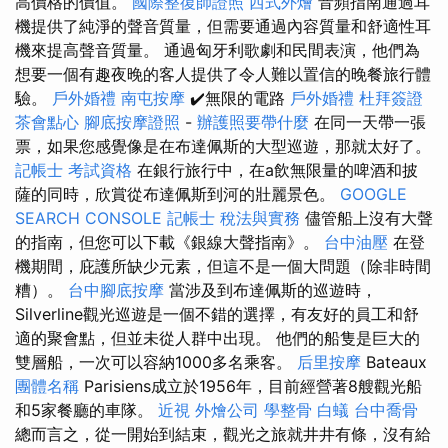
高價格的價值。
國際整復師證照
西式外燴
音頻指南通過耳
機提供了純淨的聲音質量，但需要通過內容質量和舒適性耳
機來提高聲音質量。 通過匈牙利歌劇和民間表演，他們為
想要一個有趣夜晚的客人提供了令人難以置信的晚餐旅行體
驗。
戶外婚禮
南屯按摩
✔️無限的電路
戶外婚禮
杜拜簽證
茶會點心
腳底按摩證照
-
辦護照要帶什麼
在同一天帶一張
票，如果您感覺像是在布達佩斯的大型巡遊，那就太好了。
記帳士 考試資格
在銀行旅行中，在a飲無限量的啤酒和披
薩的同時，欣賞從布達佩斯到河的壯麗景色。
GOOGLE
SEARCH CONSOLE
記帳士 稅法與實務
儘管船上沒有大聲
的​​指南，但您可以下載《銀線大聲指南》。
台中油壓
在登
機期間，庇護所缺少元素，但這不是一個大問題（除非時間
糟）。
台中腳底按摩
當涉及到布達佩斯的巡遊時，
Silverline觀光巡遊是一個不錯的選擇，有友好的員工和舒
適的聚會點，但並未從人群中出現。 他們的船隻是巨大的
雙層船，一次可以容納1000多名乘客。
后里按摩
Bateaux
團體名稱
Parisiens成立於1956年，目前經營著8艘觀光船
和5家餐廳的車隊。
近視
外燴公司
學整骨
白蟻
台中喬骨
總而言之，從一開始到結束，觀光之旅就井井有條，沒有給