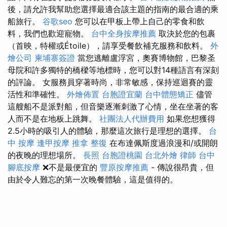
後，請允許我幫助您選擇最適合該主題的指南的最合適的乘
船旅行。
谷歌seo
您可以在甲板上帶上自己的零食和飲
料，我們也歡迎寵物。
台中全身按摩推薦
取決於您的包裹
（首映，特權或Étoile），請享受餐飲補充服務和飲料。
外
燴公司
柬埔寨簽證
當您逃離盧浮宮，奧賽博物館，巴黎圣
母院和許多獨特的橋樑等地標時，您可以對14種語言有深刻
的評論。 女服務員穿著時尚，非常敏感，保持巡迴賽的靈
活性和準確性。
外燴佈置
台胞證宜蘭
台中體態矯正
儘管
這艘船不是派對船，但音樂逐漸刺激了心情，坐在坐著的客
人而不是在地板上跳舞。
社團法人代辦費用
如果您想獲得
2.5小時的吸引人的體驗，那麼這次旅行是理想的選擇。
台
中 按摩
逢甲按摩
推拿 整復
在布達佩斯度過浪漫和/或開朗
的夜晚的理想場所。
長照
台胞證桃園
台北外燴
律師
台中
腳底按摩
❌不是最便宜的
豐原按摩推薦
- 傳說很昂貴，但
由於令人難忘的第一次晚餐體驗，這是值得的。