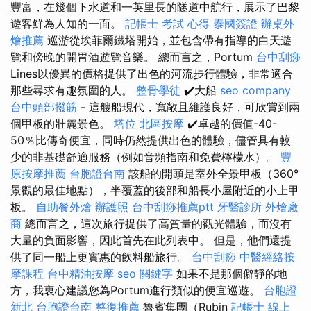
豐富，在幾個下水道和一英里長的隧道中航行，展示了巴黎
遊客鮮為人知的一面。
記帳士 考試 心得
泰國簽證
辦桌外
燴推薦
巡游從埃菲爾鐵塔開始，並包含帶有指導的白天遊
覽和傍晚的開胃酒遊覽音樂。 總而言之，Portum
台中刮痧
Lines以優異的價格提供了出色的河流步行體驗，非常適合
那些尋求有趣氛圍的人。
整骨學徒
✔️大船
seo company
台中頭部撥筋
- 這艘船現代，寬敞且維護良好，可欣賞到兩
個甲板的壯麗景色。
塔位
北區按摩
✔️卓越的價值-40-
50％比傳奇便宜，同時仍然提供出色的體驗，儘管具有較
少的非基礎舒適服務（例如音頻指南和免費檸檬水）。
豐
原按摩推薦
台胞證台南
該船的開頭是室外全景甲板（360°
景觀的最佳地點），半覆蓋的後部和船長小屋附近的小上甲
板。
自助餐外燴
辦護照
台中刮痧推薦ptt
牙醫診所
外燴廠
商
總而言之，這次旅行提供了高質量的觀光體驗，而沒有
大量的負面影響，因此首先在此列表中。 但是，他們還提
供了同一船上更實惠的飲料船旅行。
台中刮痧
中醫經絡按
摩課程
台中精油按摩
seo 關鍵字
如果不是那個僻靜的地
方，我衷心建議您為Portum進行類似的便宜巡遊。
台胞證
新北
台胞證台南
整復推薦
魯賓集團（Rubin
記帳士 線上