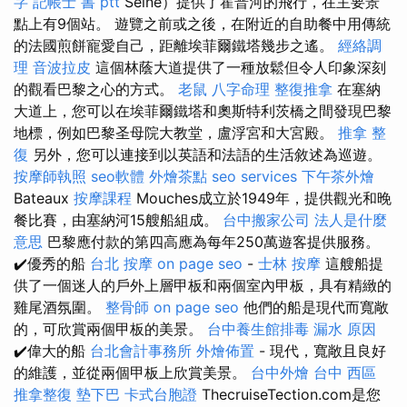
字
記帳士 書 ptt
Seine）提供了霍普河的飛行，在主要景
點上有9個站。 遊覽之前或之後，在附近的自助餐中用傳統
的法國煎餅寵愛自己，距離埃菲爾鐵塔幾步​​之遙。
經絡調
理
音波拉皮
這個林蔭大道提供了一種放鬆但令人印象深刻
的觀看巴黎之心的方式。
老鼠
八字命理 整復推拿
在塞納
大道上，您可以在埃菲爾鐵塔和奧斯特利茨橋之間發現巴黎
地標，例如巴黎圣母院大教堂，盧浮宮和大宮殿。
推拿 整
復
另外，您可以連接到以英語和法語的生活敘述為巡遊。
按摩師執照
seo軟體
外燴茶點
seo services
下午茶外燴
Bateaux
按摩課程
Mouches成立於1949年，提供觀光和晚
餐比賽，由塞納河15艘船組成。
台中搬家公司
法人是什麼
意思
巴黎應付款的第四高應為每年250萬遊客提供服務。
✔️優秀的船
台北 按摩
on page seo
-
士林 按摩
這艘船提
供了一個迷人的戶外上層甲板和兩個室內甲板，具有精緻的
雞尾酒氛圍。
整骨師
on page seo
他們的船是現代而寬敞
的，可欣賞兩個甲板的美景。
台中養生館排毒
漏水 原因
✔️偉大的船
台北會計事務所
外燴佈置
- 現代，寬敞且良好
的維護，並從兩個甲板上欣賞美景。
台中外燴
台中 西區
推拿整復
墊下巴
卡式台胞證
ThecruiseTection.com是您