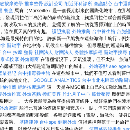
底按摩教學
推拿整骨
設計公司
附近牙科診所
會議點心
台中運
漏
餐盒
馬賽（Marseille）是一個長期以來的國際化城市，在
惑，發現阿拉伯半島沿海的豪華的新維度，觸摸阿拉伯聯合酋長國
，將收取15％的服務費。 您需要了解的一切從選擇到船上的時間
灣，這在夏天真的很有趣。
護照換發
外燴推薦
台中養生館
台胞
海是最獨特的目的地，許多新一代船隻在這些海洋上航行，例如
推拿
關鍵字
在地中海，氣候全年都很愉快，但最理想的巡遊時期
班
台中 按摩 整骨
社團法人 財團法人
身體按摩課程
關鍵字搜尋
中泰式按摩
外燴廠商
在這種情況下，天氣溫暖，但不太熱，旅遊
布爾或亞歷山大都是巡遊期間停止的城市。
外燴茶點
seo agen
營業登記
台中排毒養生館
在這些城市中，我們不僅可以看到舊
傳統的當地文化。
GOOGLE ANALYTICS
台中市北屯區軍功路周
外燴推薦
經絡按摩課程
這一天是在MSC船上自己的加勒比海島
桌外燴推薦
外燴茶點
撥筋美容
竹北月子中心
筋骨整復
魔術島是
集團之一。 大多數船隻為乘客提供酒店條件，就好像他們在陸
外燴廠商
船行比普通的酒店房間和套房小一點，但它們設備齊
艘船都有幾個酒吧和餐館，各種舒適服務（電影，游泳池，健身
娛樂表演。
基隆律師
台中spa
到府外燴
值得選擇與孩子一起旅行
和大船，以便父母可以在日常生活中放鬆。
河南路四段推拿
se