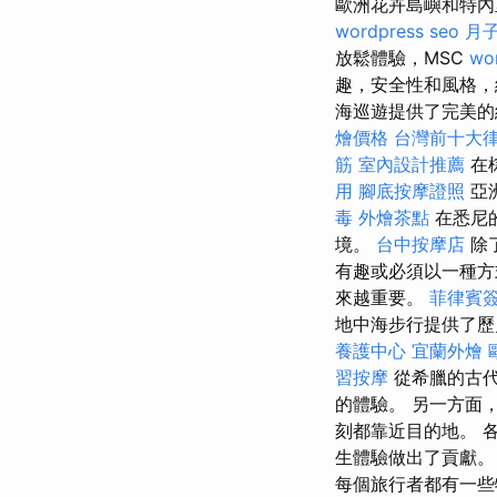
歐洲花卉島嶼和特
wordpress seo
月
放鬆體驗，MSC
wo
趣，安全性和風格
海巡遊提供了完美的
燴價格
台灣前十大
筋
室內設計推薦
在
用
腳底按摩證照
亞
毒
外燴茶點
在悉尼
境。
台中按摩店
除
有趣或必須以一種方
來越重要。
菲律賓
地中海步行提供了歷
養護中心
宜蘭外燴
習按摩
從希臘的古代
的體驗。 另一方面
刻都靠近目的地。 
生體驗做出了貢獻
每個旅行者都有一