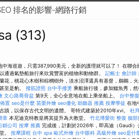
 SEO 排名的影響-網路行銷
sa (313)
地中海巡遊，只需387,990美元，全新的護理就可以了！ 在聯
以通過氣墊船旅行來欣賞豐富的植物和動物群。
記帳士 會計師
蘭花，桃花心木樹和棕櫚樹外，淡水沼澤還具有基督，鵜鶘，火
鹿甚至是豹。
撥筋證照
台中手撥燙
乘船旅行後，參加鱷魚秀，然
燴
文心路喬骨盆
第9天，全心全意地在船上乘坐船上。
台中整
佈置
seo是什麼
苗栗外燴
seo優化
助聽器 推薦
按摩學徒
在地
蹟，以保存古代文明的遺體。 哥特式建築於2010年xvi。
杜
簡章
本尼迪克特教皇將其提升為大教堂。
竹北博愛街 整復
臉部
行銷公司
按摩 推薦
完成後，計劃於2026年，即高迪（Gaudi）
教堂。
按摩課程
台中 spa
歐式外燴
台中眼科
高級外燴
seo是什