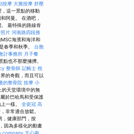
動按摩
大雅按摩
舒壓
那裡，這一景點的移動
和阿曼。 在酒吧，
。 最特殊的路線肯
證照片
河南路四段推
MSC海濱和海洋和
是春季和秋季。
台胞
會計事務所
月子餐
景點也不那麼擁擠。
cy
整骨師
記帳士 稅
世界的奇觀，而且可以
邊的整骨院
按摩 小
上的天堂環境中的無
屬於巴哈馬和受保護
地上一樣。
全瓷冠
高
全，非常適合放鬆。
房，健康部門，按
，因為多樣化的動畫
o company
文心南