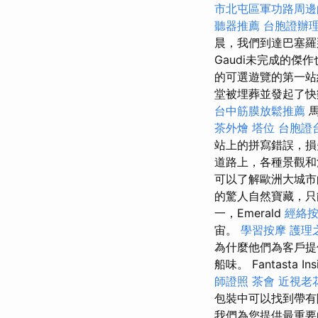
市北屯區軍功路周邊
聽器推薦
台胞證辦
晨，我們到達巴塞羅
Gaudi未完成的傑
的可選遊覽的第一
堂被埋葬並發起了快
台中筋膜放鬆推薦
馬
茶外燴
塔位
台胞證
站上的拼寫錯誤，損
道路上，各種景觀
可以了解歐洲大城市
的驚人自然寶藏，
一，Emerald
經絡
宙。
學習按摩
護理
為什麼他們為客戶提
船味。 Fantasta Ins
師證照
茶會
近視老
包裝中可以找到帶有
我們為您提供最重