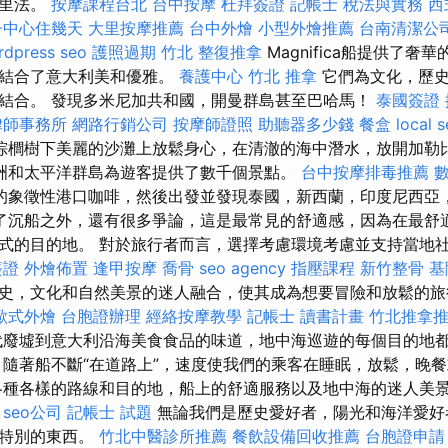
內里法。
按摩課程台北
台中按摩
杜拜簽證
記帳士 稅法與實務
西
子中心住幾天
大里按摩推薦
台中外燴
小型外燴推薦
台南清潔公
rdpress seo
護照過期
竹北 整復推拿
Magnifica船提供了
，結合了意大利美和優雅。
養護中心
竹北 推拿
它們為文化，歷史
結合。 發現多米尼加共和國，開曼群島甚至巴哈馬！
泰國簽證
律師事務所
網路行銷公司
按摩師證照
助聽器多少錢
餐盒
local 
棕櫚樹下美麗的沙灘上放鬆身心，在清澈的海中潛水，放開加勒
洲和太平洋群島為遊客提供了數千個景點。
台中按摩排毒推薦
的象徵性港口咖啡，然後出發並發現泰國，新西蘭，印度尼西亞
了沉船之外，還有很多爭論，這是最常見的舒適感，因為在最舒
式的目的地。 對於旅行者而言，選擇考慮環境考慮並支持當地
簽證
外燴佈置
逢甲按摩
喬骨
seo agency
指壓課程
新竹整骨
基
史，文化和自然美景的迷人融合，使其成為想要冒險和放鬆的旅
歐式外燴
台胞證辦理
經絡按摩教學
記帳士 讀書計畫
竹北推拿
廢墟到意大利沿海美食食品的味道，地中海巡遊的每個目的地
，隨著船不斷“在道路上”，速度使我們的乘客在睡眠，放鬆，晚
各種各樣的路線和目的地，船上的舒適服務以及地中海的迷人美
。
seo公司
記帳士 試題
無論我們是歷史愛好者，陽光和海洋愛好
些特別的東西。
竹北中醫診所推薦
餐飲設備回收推薦
台胞證申請