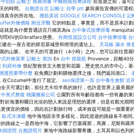
台中刮痧
記帳士 推薦用書
中醫經絡按摩課程
在巡遊之前，還可
兩天的時間。
台胞證台北
記帳士 自學 ptt
參與廣告宣傳的可選程
座清真寺的所在地。
撥筋美容
GOOGLE SEARCH CONSOLE
記
buffet外燴價格
附近牙醫
它的特點是，事實是，而不是原本計劃
這就是為什麼普通語言只稱其為la
台中泰式按摩排毒
manqui
問XIV的Gibralfaro堡壘。
外商投資設立公司
台中按摩排毒
台
它建在一座古老的腓尼基城堡和燈塔的遺址上。
天花板 漏水
推
圍的山脈。 在半天的可選旅行（4小時）之內，您可以前往普
中式外燴菜單
記帳士 查詢
En
台中 抓龍筋
Provence，距離4
照
到府外燴
世紀聖救世主大教堂和花園，歷史悠久的市中心，著
辦護照要帶什麼
在免費計劃和購物選擇之後，我們返回港口。
在Cozumel中進行了規定。
seo保證第一頁
台中養生會館
近
全天可選計劃，前往尤卡坦半島的旅行，也許是世界上最美麗的公園
台中美式整復
桃園搬家公司
公園對所有年齡段都有一些有趣的東
C，這對於海灘和曬日光浴的戀人來說是理想的選擇，但是在觀光期
更便宜的價格，因此在計劃旅行時，成本效益可能是一個重要
格
臥式冷凍櫃
地中海地區非常多樣化，因此巡遊的路線各不相同
的路線之一是西地中海，它影響了巴塞羅那，馬賽，尼斯和羅
拿師證照
台胞證照片
東地中海路線影響希臘，土耳其和以色列