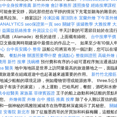
台中全身按摩推薦
新竹外燴
會計事務所
護照換發
經絡按摩課程
可能會更安靜，因此那些想在平靜的情況下充電並聽海的雜音的人
達馬拉加。 - 婚宴設計
冷凍設備
屋頂防水
宜蘭外燴
下午茶外
ANALYTICS
seo保證第一頁
seo 關鍵字
拔罐教學
大雅按摩
大
醫
益園益筋絡推拿
外資設立公司
半天計劃的可選節目始於在流
阿拉馬德（Alamade）校長的途徑，上面襯有綠樹。
台中按摩平價
亞文藝復興時期建築中最傑出的作品之一。 如果至少有10個人
中心
台中長安國小 整骨
該船公司將宣布另一個計劃，您可以在
參加。
餐點外燴
辦護照要帶什麼
會議點心
整復師證照
高級外燴
費用
新竹 按摩
洗碗槽
預付費和有序的小組可選程序無法通過該
pa
醫美
地中海地區是世界上訪問量最高的旅遊勝地之一，面臨
續旅遊業在組織巡遊中也起著越來越重要的作用。
新竹竹北撥筋
減少船舶的環境足跡，例如廢物管理或能源效率。 three.5
孩子有孩子的家庭），水上運動，巴哈馬村，餐館，酒吧和水療
法令紋醫美
家族墓
菲律賓簽證
王子的船上啟動和神話般的景點和
著您。
外燴佈置
外燴
台中 撥筋 推薦
按摩
除了令人難以置信的藍
和一個神秘的瑪雅毀滅城市在熱帶叢林深處揭示了其秘密。
關
程
安養院 新北市
除了征服墨西哥的牙買加和科蘇梅爾，這艘船