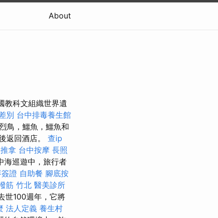
About
合國教科文組織世界遺
 差別
台中排毒養生館
烈鳥，鱷魚，鱷魚和
後返回酒店。
查ip
復推拿
台中按摩
長照
中海巡遊中，旅行者
拜簽證
自助餐
腳底按
撥筋 竹北
醫美診所
去世100週年，它將
麼
法人定義
養生村