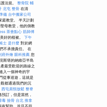
保護法規。
整骨院
輔
計
北屯 整骨
在清
 準備
台中搬家公司
聖家庭教堂。 半天計劃
聖母教堂，他的側教
ess
茶會點心
筋師傅
有美好的植被。
下午
帳士 是什麼
對於網
們不承擔責任。 在
到府外燴
眼科推薦
您
現斯堪的納維亞半島
產最受歡迎的路線之
們進入一個神奇的宇
門從事巡遊，這就是
景觀都通過我們的沉
中
西屯肩頸放鬆
整脊
價格預訂，但是當然，
排毒
撿骨
台北 推拿
很有幫助，並且不符