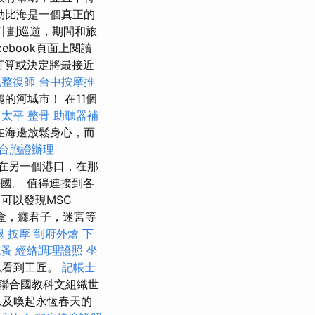
勒比海是一個真正的
在計劃巡遊，期間和旅
acebook頁面上閱讀
打算或決定將最接近
北整復師
台中按摩推
的河城市！ 在11個
太平 整骨
助聽器補
在海邊放鬆身心，而
台胞證辦理
在另一個港口，在那
國。 值得連接到各
可以發現MSC
沙盒，癮君子，迷宮等
腿 按摩
到府外燴
下
跳蚤
經絡調理證照
坐
以看到工匠。
記帳士
聯合國教科文組織世
以及喚起永恆春天的