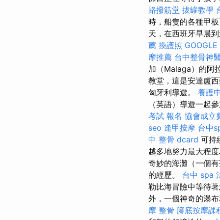
路撥筋堂
拔罐教學
時，船隻的各種甲板
天，在西班牙早晨到
薦
換護照
GOOGLE 
摩推薦
台中整骨神
加（Malaga）的
教堂，這是安達盧西
匈牙利導遊。
養護
（英語）導遊一起
考試 報名
協會成立
seo
逢甲按摩
台中s
中 整骨 dcard
可持
越多地努力最大程度地
奇妙的海灘（一個有
的經歷。
台中 spa
勒比海冒險中等待
外，一個神奇的瀑布
摩 整骨
腳底按摩課