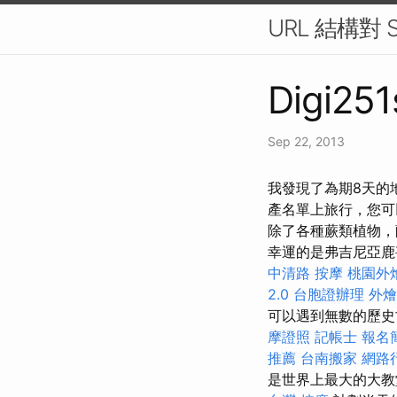
URL 結構對
Digi251
Sep 22, 2013
我發現了為期8天的
產名單上旅行，您可
除了各種蕨類植物，
幸運的是弗吉尼亞
中清路 按摩
桃園外
2.0
台胞證辦理
外燴
可以遇到無數的歷史古
摩證照
記帳士 報名
推薦
台南搬家
網路
是世界上最大的大