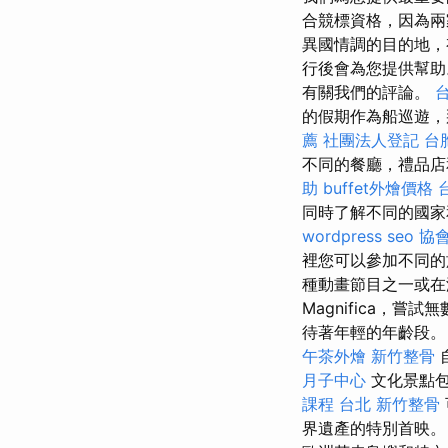
合競標資格，因為
異國情調的目的地，有
行後會為您提供幫
有關我們的評論。
的假期作為船巡遊，
薦
社團法人登記
台
不同的餐廳，禮品
助
buffet外燴價格
同時了解不同的國家
wordpress seo
協
裡您可以參加不同的
種動畫節目之一或在
Magnifica，
待著年輕的年齡段
午茶外燴
新竹整骨
月子中心
文化景點包
課程 台北
新竹整骨
界遺產的特別首映。