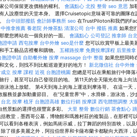
兩家公司保留更改價格的權利。
會議點心
北投 整骨
seo 意思
加
人說塵世的天堂本身。 選擇Cruisetopic意味著可靠的團隊
助。
台中頭部撥筋
會計師事務所
seo
在TrustPiloton和我們的F
台中推拿推薦
養老院
外燴茶點
清潔公司
台中 撥筋 推薦
如果您
那麼您將站在一個良好的一面。
會議點心
公司登記
推拿師
台
胞證申請
西屯按摩
台中外燴
seo是什麼
您可以欣賞甲板上最美麗
店和手工藝品店裡餐和購物。
五權路按摩
免費按摩課程
后里推拿
台胞證申請
自助餐外燴
按摩
massage
台中 整復
如果您想同時
和文化，則找不到比船巡遊更好的地方！
新北徵信社
台中外燴
會成立
按摩 課程
近視
台胞證桃園
您總是可以在乘船旅行中降落
旅行，甚至可以自己發現目的地。 第11天的全天陽光在海上向法
游泳池上放鬆。 第4天到海上的海上運送到摩洛哥。 在這一天，
嘗試無數服務並參加動畫節目。 在“兒童世界”中，水滑梯，游泳池，
。
台北 按摩
植牙
台胞證高雄
數位行銷
按摩課
西屯體態調整
大
自然景點的選擇也很豐富多彩。
大里 整骨
數位行銷
茶會點心
括教堂，墨西哥公墓，博物館和瑪雅村莊的複製品，在那裡可
可以看到各種表演，例如馬術示威，拉丁舞蹈的特別首映，以及
 除了很多美麗之外，阿拉伯世界和卡薩布蘭卡都駛向大西洋，