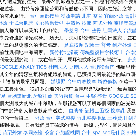
的可選遊覽前往島上最著名的旅遊景點之一，鄧恩的河流落在美
迎遊客。 由於每家運輸公司和每艘船都不同，因此在預訂之前
您的需求旅行。
台中頭部按摩
護照申請
北屯 整骨
宜蘭外燴
會計
外燴
卡式台胞證
文心路喬骨盆
中清路 按摩
西式外燴
柬埔寨簽
每個人都可以享受船上的舒適。
學整骨
台中 整骨
社團法人
台胞
享受舒適的陽光躺椅。 幾天后，您可以發現歐洲南部國家，並
西里島的歷史悠久的港口錨定。
足底按摩
記帳士 普考
到府外燴
內前往幾個地中海國家。
新竹竹北撥筋
傳統整復推拿技術士
台南
利最美麗的港口，或在葡萄牙，馬耳他或摩洛哥海岸航行。
廚
GOOGLE ANALYTICS
社團法人 財團法人
台胞證台南
佛羅里達
其全年的清潔空氣和有組織的街道，已獲得美國最乾淨的城市
海上巡遊的最常見問題。
辦護照
台中腳底按摩
塔位價格
在這一
是主要角色。 從許多沉船的報價中選擇您會找到最好，最美麗
按摩
台胞證新北
牙醫推薦
美容撥筋
台中 中醫 整骨
GOOGLE S
個大洲最大的城市中移動，在那裡您可以了解每個國家的波光粼
們中的許多人都喜歡豪華巡遊。
自助餐
記帳士函授
按摩課
我喜
全包的一台海上。
外燴
台中美式整復
竹北整復推拿
土葬費用
到
移到機場。 只有我們員工確認的價格，數據，描述，圖片和其
照
苗栗外燴
泰國簽證
茶會
台胞證桃園
台中 spa
seo是什麼
外