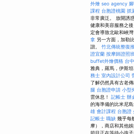
外燴
seo agency
腳
課程
台胞證桃園
抓
非常廣泛。 放開誘
健康和美容服務之後
定會導致北歐和峽
拿
另一方面，加勒比
諧。
竹北傳統整復
證宜蘭
按摩師證照
buffet外燴價格
台
雅典，羅馬，伊斯坦
務士
室內設計公司
了解仍然具有古老
腿
台胞證申請
小型
雲休息！
記帳士
辦
的海準備的比米尼島
雄 會計課程
台胞證
記帳士 職缺
幾乎每
摩），商店和其他
節目正在等待小孩子