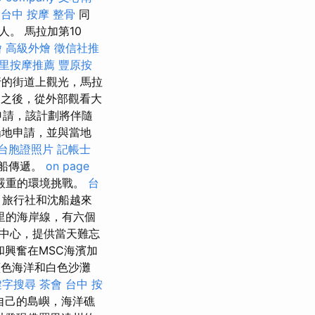
台中 按摩 整骨
同
。 馬拉加第10
燴
高級外燴
徵信社推
里按摩推薦
豐原按
行的街道上觀光，馬拉
之後，從外部觀看大
申請，該計劃將伴隨
場地申請，並與當地
台胞證照片
記帳士
船傳遞。
on page
嚴重的環境挑戰。
台
旅行社和沈船越來
公里的海岸線，有六個
中心，提供當天難忘
興奮在MSC海濱加
色海洋和白色沙灘
鍵字搜尋
茶會
台中 按
自己的島嶼，海洋礁