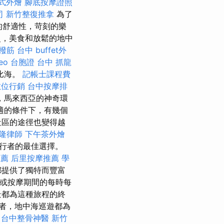
式外燴
腳底按摩證照
司
新竹整復推拿
為了
奢華的舒適性，苛刻的樂
，美食和放鬆的地中
撥筋 台中
buffet外
seo
台胞證
台中 抓龍
比海。
記帳士課程費
數位行銷
台中按摩排
，馬來西亞的神奇環
適的條件下，有幾個
社區的途徑也變得越
隆律師
下午茶外燴
行者的最佳選擇。
推薦
后里按摩推薦
學
都提供了獨特而豐富
餐或按摩期間的每時每
景都為這種旅程的終
者，地中海巡遊都為
台中整骨神醫
新竹