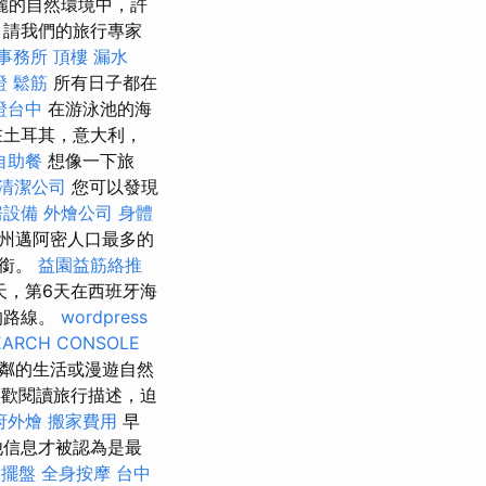
麗的自然環境中，許
，請我們的旅行專家
事務所
頂樓 漏水
證
鬆筋
所有日子都在
證台中
在游泳池的海
在土耳其，意大利，
自助餐
想像一下旅
清潔公司
您可以發現
房設備
外燴公司
身體
州邁阿密人口最多的
頭銜。
益園益筋絡推
天，第6天在西班牙海
的路線。
wordpress
EARCH CONSOLE
粼的生活或漫遊自然
歡閱讀旅行描述，迫
府外燴
搬家費用
早
他信息才被認為是最
燴擺盤
全身按摩
台中