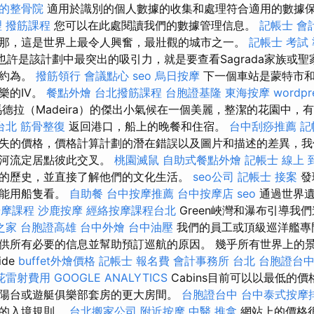
的整骨院
適用於識別的個人數據的收集和處理符合適用的數據
理
撥筋課程
您可以在此處閱讀我們的數據管理信息。
記帳士 會
那，這是世界上最令人興奮，最壯觀的城市之一。
記帳士 考試
作也許是該計劃中最突出的吸引力，就是要查看Sagrada家族或
站約為。
撥筋領行
會議點心
seo
烏日按摩
下一個車站是蒙特市和
樂的IV。
餐點外燴
台北撥筋課程
台胞證基隆
東海按摩
wordpr
德拉（Madeira）的傑出小氣候在一個美麗，整潔的花園中，
台北
筋骨整復
返回港口，船上的晚餐和住宿。
台中刮痧推薦
記
失的價格，價格計算計劃的潛在錯誤以及圖片和描述的差異，我
和河流定居點彼此交叉。
桃園滅鼠
自助式餐點外燴
記帳士 線上
的歷史，並直接了解他們的文化生活。
seo公司
記帳士 接案
發
只能用船隻看。
自助餐
台中按摩推薦
台中按摩店
seo
通過世界遺
按摩課程
沙鹿按摩
經絡按摩課程台北
Green峽灣和瀑布引導我
之家
台胞證高雄
台中外燴
台中油壓
我們的員工或頂級巡洋艦專
供所有必要的信息並幫助預訂巡航的原因。 幾乎所有世界上的
ide
buffet外燴價格
記帳士 報名費
會計事務所 台北
台胞證台
花雷射費用
GOOGLE ANALYTICS
Cabins目前可以以最低的
陽台或遊艇俱樂部套房的更大房間。
台胞證台中
台中泰式按摩
要的入境規則。
台北搬家公司
附近按摩
中醫 推拿
網站上的價格