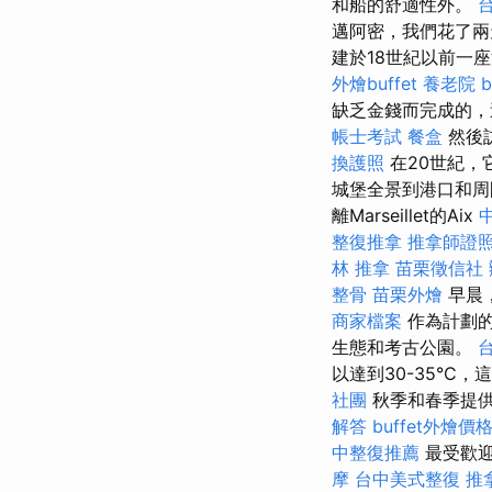
和船的舒適性外。
邁阿密，我們花了
建於18世紀以前一
外燴buffet
養老院
缺乏金錢而完成的，
帳士考試
餐盒
然後訪
換護照
在20世紀，
城堡全景到港口和周
離Marseillet的Aix
整復推拿
推拿師證
林 推拿
苗栗徵信社
整骨
苗栗外燴
早晨，
商家檔案
作為計劃的
生態和考古公園。
以達到30-35°
社團
秋季和春季提供
解答
buffet外燴價
中整復推薦
最受歡迎
摩
台中美式整復
推