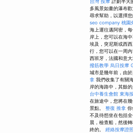
台灣 按摩
計劃半天
多風景如畫的瀑布歡
尋求幫助，以選擇
seo company
桃園
海上運往邁阿密，
岸上，您可以在海中
埃及，突尼斯或西
行，您可以在一周
西班牙，法國和意大
撥筋教學
烏日按摩
城市是幾年前，由於
拿
我們收集了有關
岸的海路中，其餘的
台中養生會館
東海
在旅途中，您將在幾
景點。
整復 推拿
你
不及待想坐在包括
晨，檢查船，然後轉
終的。
經絡按摩證