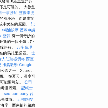
以發現佛羅里達州的
序是可選的。 大教堂
帳士事務所
整復學徒
的兩座塔，而是由於
ta或半武裝的原因。
記
中精油按摩
護照申請
拿 整骨
有一個奇妙的
羅旺斯的一個小鎮，距
0分鐘路程。
八字命理
名的馬扎里諾區。
士
老人助聽器價格
西區
視
撥筋教學
Google
之一，Xcaret
西。 在夏天，溫度可
間可能更苛刻。
公司
的考慮因素。
記帳士
。
seo company
台
馬等城市。
五權路按
的海岸，而南部的路線