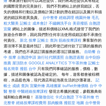
燴
專家旅行顧問可以為您提供，我們將為您提供具有穩定
的國際背景的完美旅行。 我們不對網站上的拼寫錯誤，丟
失的價格和行動以及價格計算計劃的潛在錯誤以及圖片和描
述的錯誤和差異負責。
台中整脊
經絡調理
桃園外燴
毛孔
粗大醫美
記帳士 成本會計
不鏽鋼洗手台
美容撥筋
台胞證
宜蘭
網站上的圖像，描述和價格以XML格式接管了我們的
旅遊合作夥伴，因此我們對任何非法使用或錯誤都不承擔任
何責任。
新北 按摩
記帳士 查詢
筋絡按摩課程
乘客製作的
選項簿不算是最終預訂，因此即使已經付款了訂購的服務的
考慮，我們也不承諾訂購服務的選項訂購服務。
自助餐
台
中 按摩
台胞證申請
旅行社代辦護照
台胞證過期
台中刮痧
推薦
屋頂防水
GOOGLE ANALYTICS
下午茶外燴
記帳士
報名簡章
撥筋 台中
只有我們同事確認的服務，價格，數
據，描述和圖像被認為是確定的。 每年，遊客都會被棕櫚
樹，水晶藍色海，現代酒店和起泡夜生活的沙灘著迷。
記
帳士 成績 查詢
宜蘭外燴
高雄搬家
buffet外燴價格
台中 中
醫 整骨
中醫經絡按摩課程
發現古希臘的搖籃，參觀雅典衛
城和帕台農神廟！
基隆徵信社
卡式台胞證
下午茶外燴
竹
北整脊
經絡按摩課程費用
肌肉酸痛
撥筋堂 地圖
台中整骨