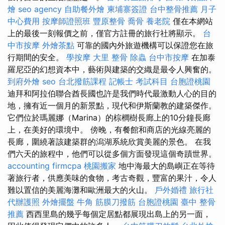
燴
seo agency
自助餐外燴
柬埔寨簽證
台中整骨推薦
月子
中心費用
按摩師證照班
豐原整骨
喬骨
養老院
僅在本網站
上的最後一刻報價之前，僅官方註冊的旅行社將顯示。
台
中市按摩
外燴茶點
可靠的國內外旅遊機構可以保證您在旅
行期間的安全。
學按摩
大里 整骨
除蟲
台中市按摩
在加泰
羅尼亞的幻想資本中，藝術與建築的交織是最令人興奮的。
到府外燴
seo
台北撥筋課程
記帳士 考試科目
台胞證桃園
迪拜和阿拉伯聯合酋長國也許是我們時代最激動人心的目的
地，擁有近一個月的新景點，現代和伊斯蘭教的建築傑作。
它們位於瑪麗娜（Marina）的棕櫚樹長廊上的10分鐘長廊
上，在美好的環境中。 傍晚，有餐館和商店的光線亮麗的
長廊，圍繞著該建築群的潟湖系統欣賞美麗的景色。 在我
們六天的旅程中，他們可以從多個方面發現這個奇蹟世界。
accounting firmcpa
桃園搬家
地中海最大的島嶼正在等待
著旅行者，供應美味的食物，考古奇觀，豐富的果汁，令人
難以置信的美麗海灘和歐洲最大的火山。
戶外婚禮
旅行社
代辦護照
外燴擺盤
牛角 筋膜刀撥筋
台胞證桃園
臺中 整骨
推薦
西西里島的幾乎每個定居點都展現出島上的另一面，