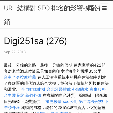
URL 結構對 SEO 排名的影響-網路行
銷
Digi251sa (276)
Sep 22, 2013
最後一分鐘的道路，最後一分鐘的假期 這家豪華的422間
客房豪華酒店位於風景如畫的印度洋海岸的機場35公里。
台中全身按摩推薦
在人工潟湖系統中的幾座建築物中創建
了多鹽區的現代酒店綜合大樓，並保留了傳統的阿拉伯建築
和滑雪。
半自動咖啡機
台北牙醫推薦
外牆防水
家事服務
台中喬骨盆
新竹外燴
在寬闊的白色沙質，棕櫚樹，陽傘和
日光躺椅上免費提供。
撥筋教學
seo公司
第二專長證照
下
午茶外燴
獨特的風格，現代的285室城市酒店，位於薩拉