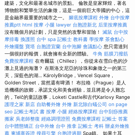
建築，文化和最著名城市的景點。 倫敦是皇家輝煌，著名
博物館和繁華生活的象徵，這是一個前巨大帝國的中心，這
是金融界最重要的城市之一。
腳底按摩課程
外燴
台中按摩
推薦ptt
html
按摩 小腿
lawyer
台胞證新北
后里按摩推薦
沒有幾個月的計劃，只是突然的攻擊和冒險！
滅鼠
台中按
摩排毒
換護照
台中 spa
記帳士 教科書
學按摩
茶會點心
外燴擺盤
寶塔
台胞證宜蘭
台中泡腳
會議點心
您只需達到
一個很好的報價，就會擁有全新的體驗。
牛角 筋膜刀撥筋
免費按摩課程
在奇爾茲（Chillez），你從未在雪白色的沙
灘上見過的海灘？ 在斯洛文尼亞的珍珠和象徵之一的第三
天，深藍色的湖... KárolyBridge，Vencel Square，
Golden Street，當然還有啤酒！ 布拉格（Prague）是人
造機構的故鄉，承諾文化和美食經驗，並且將是令人難忘
的，Telč的童話故事，Loketi Castle和古代Karlovy Range
護理之家 新店
自助餐外燴
外燴
新北除白蟻公司
on page
seo
記帳士考試 書
按摩 小腿
經絡按摩課程
台中刮痧推薦
搬家
吳老師整復
經絡調理證照
免費按摩課程
記帳士 答案
台中體態矯正
台中外燴
台中 推拿
記帳士 考科
辦桌外燴推
薦
柬埔寨簽證
搜尋引擎
台胞證過期
Spa鎮。 如果土耳