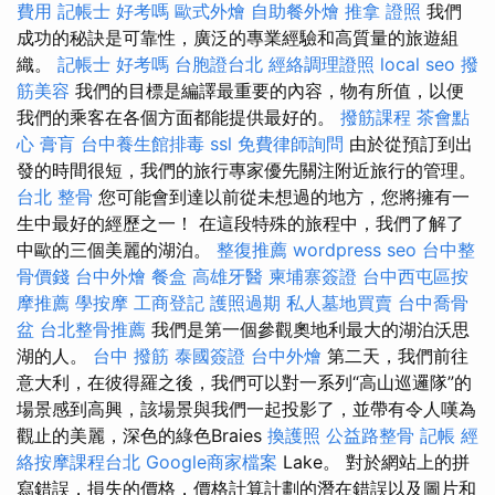
費用
記帳士 好考嗎
歐式外燴
自助餐外燴
推拿 證照
我們
成功的秘訣是可靠性，廣泛的專業經驗和高質量的旅遊組
織。
記帳士 好考嗎
台胞證台北
經絡調理證照
local seo
撥
筋美容
我們的目標是編譯最重要的內容，物有所值，以便
我們的乘客在各個方面都能提供最好的。
撥筋課程
茶會點
心
膏肓
台中養生館排毒
ssl
免費律師詢問
由於從預訂到出
發的時間很短，我們的旅行專家優先關注附近旅行的管理。
台北 整骨
您可能會到達以前從未想過的地方，您將擁有一
生中最好的經歷之一！ 在這段特殊的旅程中，我們了解了
中歐的三個美麗的湖泊。
整復推薦
wordpress seo
台中整
骨價錢
台中外燴
餐盒
高雄牙醫
柬埔寨簽證
台中西屯區按
摩推薦
學按摩
工商登記
護照過期
私人墓地買賣
台中喬骨
盆
台北整骨推薦
我們是第一個參觀奧地利最大的湖泊沃思
湖的人。
台中 撥筋
泰國簽證
台中外燴
第二天，我們前往
意大利，在彼得羅之後，我們可以對一系列“高山巡邏隊”的
場景感到高興，該場景與我們一起投影了，並帶有令人嘆為
觀止的美麗，深色的綠色Braies
換護照
公益路整骨
記帳
經
絡按摩課程台北
Google商家檔案
Lake。 對於網站上的拼
寫錯誤，損失的價格，價格計算計劃的潛在錯誤以及圖片和