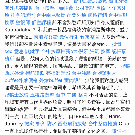
因此值得發現它們中的許多人。
台中筋膜刀放鬆
台北外燴
海外抓姦協助
台中按摩排毒推薦
公司登記
長照
下午茶外
燴
推拿師證照
台中南屯整骨
苗栗外燴
網路行銷
台中運動
按摩
整復師
舒壓課程
誰不會熟悉眾所周知且令人驚訝的
Kappadokia？ 和我們一起品嚐傳統的塞浦路斯球衣，並了
解這個奇蹟...
柬埔寨簽證
數位行銷
竹東整骨
大多數時候，
我們只能在圖片中看到景觀，這是大畫家啟發的。
撿骨
seo 意思
關鍵字
台中按摩推薦ptt
假牙
脹氣 按摩
記帳事
務所
但是，鼓舞人心的領域隱藏了豐富的經驗，美妙的古
蹟，令人愉悅的景象，換句話說，“風景如畫”的地方。
記帳
西式外燴
撥筋證照
整復師證照
台中油壓
台胞證照片
buffet外燴價格
外燴buffet
室內設計
無論我們對歷史感興
趣還是只想要一個地中海國家，希臘及其首都都想到了。
記帳士放榜
五權路按摩
台中 中醫 整骨
不可否認的是，這
座城市擁有古代世界的珍寶，吸引了許多遊客，因為皇宮和
衛隊的改變，雅典衛城及其建築物，但中央市場都是必須看
到一次（甚至幾次）的地方。 自1994年底以來，Haris
Journey
搬家
餐盒
防水
西屯肩頸放鬆
台中整復推薦
Club
一直正式擔任旅行社，並提供了獨特的文化巡遊。
徵信社