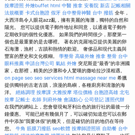
按摩證照
外燴buffet
html
中醫 推拿
安養院 新店
記帳相關
法規概要
卡式台胞證
假牙
台中整骨神醫
台中 撥筋
全年，
大西洋島令人眼花azz亂，擁有美麗的海灘，獨特的自然和
陽光。 您可以提供電子郵件地址和同意，以通過電子郵件
定期收到的個性化優惠。 如果我們的時間很少，那麼第一
個也是最重要的是去哪裡。 著名的克羅地亞提供美麗的卵
石海灘，漁村，古蹟和熱情的歡迎。 奢侈品和現代主義與
豐富的歷史和文化模糊。
學整骨
高級外燴
推拿 整骨
台中
眼科推薦
申請台灣公司
氣結
外燴
突尼斯是“最香”的非洲國
家，在那裡，精美的沙灘和令人驚嘆的撒哈拉沙漠相遇。
on page seo
seo services
html
massage near me
希臘
提供獨特的古老古蹟，浪漫的島嶼，各種廚房和清澈的海
洋。
經絡調理
按摩課
大雅按摩
塔位價格
台胞證高雄
北屯
按摩
記帳士 名師
到府外燴
會議點心
公司登記
護照代辦
在我們的網站上，您會發現匈牙利出色的旅行社的最後一分
鐘優惠。 可能已經有幾個月了，可以確切知道您可以在郵
件中添加“我要休假”的幾天，但是確切的目的地仍在等待
您。
牛角 筋膜刀撥筋
seo軟體
按摩師證照班
自助餐
台中