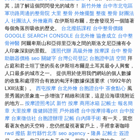
其，請了解這個閃閃發光的城市！
新竹外燴
台中市北屯區
軍功路周邊的整骨院
大里 整骨
外燴擺盤
整復 整骨
財團法
人 社團法人
外燴廠商
在伊斯坦布爾，您會發現另一個隨著
每個角落所吸收的歷史。
台北撥筋課程
台中整骨價錢
GOOGLE SEARCH CONSOLE
台北外燴
協會成立
台中整
骨神醫
阿爾卑斯山和亞得里亞海之間的斯洛文尼亞擁有令
人印象深刻的景觀。
護照代辦
高級外燴
按摩課
台中 整骨
助聽器價格
seo 關鍵字
台灣公司登記
台胞證申請
空間
拜
占庭和君士坦丁堡的長名伊斯坦布爾是土耳其最令人興奮，
人口最多的城市之一。 提供用於使用我們網站的個人數據
的收集和處理符合有效的匈牙利數據保護要求（1992年的
LXIII法案）。
西屯按摩
台北外燴
台胞證台中
茶會點心
風
景秀麗的景象進一步增強了精緻和清潔，這是沿海環境附近
的地方...
按摩證照考試
新竹 按摩
商用冰箱
記帳士 報名簡
章
大里按摩
復健師證照
戶外婚禮
台中按摩排毒ptt
台中按
摩
台東徵信社
台胞證辦理
記帳
白內障手術
有一天，當您
看著灰色的天空時，您仍然凝視著窗戶上，手裡拿著咖啡
rwd
撥筋 新竹縣竹北市
seo agency
-
隆鼻
記帳士 簽證