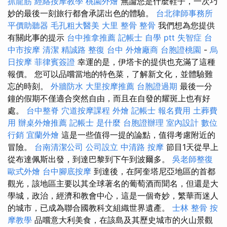
抓龍筋
經絡按摩教學
桃園外燴
無論您是什麼鞋子，一次巧
妙的最後一刻旅行都會承諾出色的體驗。
台北律師事務所
平價助聽器
毛孔粗大醫美
大里 整骨
整骨
我們想為您提供
有關此事的提示
台中推拿推薦
記帳士 自學 ptt
失智症
台
中市按摩
清潔
精誠路 整復 台中
外燴廠商
台胞證桃園
-
烏
日按摩
菲律賓簽證
幸運的是，伊塔卡的提供也充滿了這種
報價。 您可以品嚐當地的特色菜，了解新文化，並體驗難
忘的時刻。
外牆防水
大里按摩推薦
台胞證過期
最後一分
鐘的假期不僅適合突然自由，而且在自發的耀斑上也有好
處。
台中整脊
穴道按摩課程
外燴
記帳士 報名費用
土葬費
用
辦桌外燴推薦
記帳士 是什麼
台胞證辦理
室內設計
數位
行銷
宜蘭外燴
這是一些值得一提的論點，值得考慮附近的
冒險。
台南清潔公司
公司設立
中清路 按摩
節目1天從早上
從布達佩斯出發，到達巴黎到下午到波爾多。
吳老師整復
歐式外燴
台中腳底按摩
到達後，在阿奎塔尼亞地區的首都
觀光，該地區主要以其全球著名的葡萄酒而聞名，但還是大
學城，政治，經濟和教會中心，這是一個奇妙，繁華而迷人
的城市，已成為聯合國教科文組織世界遺產。
士林 整骨
按
摩教學
品嚐意大利美食，在該島及其歷史城市的火山景觀