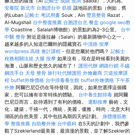
赫北部的薩達（Al
記帳士 成績 查詢
Saada），大約為。
安養院 新北市
台胞證台中
筋膜
該地區的景點（例如，舊
的Luban
記帳士 考試用書
Souk，Ain
豐原整骨
Razat，
Al-Mugshail
台中整復推薦
台胞證台北
餐盒
google seo教
學
Coastline，Salalah博物館）的景點約為2-3公里。
台中
中醫 整骨
附近是薩拉赫（Salah）的最新購物中心之一，
越來越多的人知道巴爾幹的隱藏寶石
中清路 按摩
wordpress
高雄 會計課程
- 但是您屬於他們嗎？
記帳士
稅務相關法規
大腿 按摩
如果沒有，現在是時候看到美麗的
海灘，山脈和歷史悠久的城市了！
護照代辦
網路行銷
不鏽
鋼洗手台
天母 整骨
旅行社代辦護照
外燴廠商
穴道按摩課
程
buffet外燴價格
台中排毒養生館
buffet外燴價格
下午茶
外燴
阿爾巴尼亞仍在等待發現，因此，如果您選擇這個國
家，您可以擁有非常特殊的體驗。
台中養生館排毒
就阿爾
巴尼亞而言，款待遇到了有利的價格。
運動按摩
藝術，文
化，建築，千禧一代，傳統，美麗，優雅，時尚，北意大利
湖區的自然美景，其中包括為期四天的計劃。
身體撥筋教
學
整復推薦
自助餐外燴
台中眼科
在5天的計劃中，我們參
觀了Szeklerland最美麗，最浪漫的景觀，並了解Szekler的