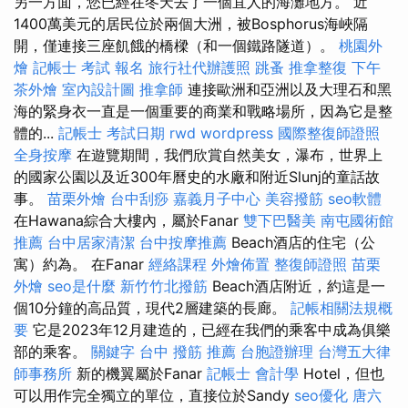
另一方面，您已經在冬天去了一個宜人的海灘地方。 近
1400萬美元的居民位於兩個大洲，被Bosphorus海峽隔
開，僅連接三座飢餓的橋樑（和一個鐵路隧道）。
桃園外
燴
記帳士 考試 報名
旅行社代辦護照
跳蚤
推拿整復
下午
茶外燴
室內設計圖
推拿師
連接歐洲和亞洲以及大理石和黑
海的緊身衣一直是一個重要的商業和戰略場所，因為它是整
體的...
記帳士 考試日期
rwd
wordpress
國際整復師證照
全身按摩
在遊覽期間，我們欣賞自然美女，瀑布，世界上
的國家公園以及近300年曆史的水廠和附近Slunj的童話故
事。
苗栗外燴
台中刮痧
嘉義月子中心
美容撥筋
seo軟體
在Hawana綜合大樓內，屬於Fanar
雙下巴醫美
南屯國術館
推薦
台中居家清潔
台中按摩推薦
Beach酒店的住宅（公
寓）約為。 在Fanar
經絡課程
外燴佈置
整復師證照
苗栗
外燴
seo是什麼
新竹竹北撥筋
Beach酒店附近，約這是一
個10分鐘的高品質，現代2層建築的長廊。
記帳相關法規概
要
它是2023年12月建造的，已經在我們的乘客中成為俱樂
部的乘客。
關鍵字
台中 撥筋 推薦
台胞證辦理
台灣五大律
師事務所
新的機翼屬於Fanar
記帳士 會計學
Hotel，但也
可以用作完全獨立的單位，直接位於Sandy
seo優化
唐六