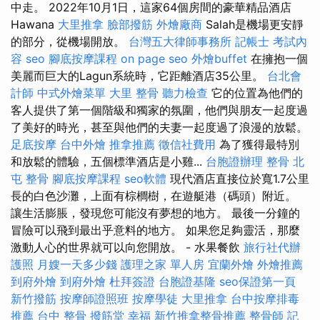
中走。 2022年10月1日，這家64個房間的豪華精品酒店
Hawana
大里推拿
臉部撥筋
外燴廠商
Salah是機場更安靜
的部分，從機場開放。
台灣五大律師事務所
記帳士 考試內
容
seo
腳底按摩課程
on page seo
外燴buffet
在擁抱一個
美麗而巨大的Lagun系統時，它距離酒店35公里。
台北會
計師
中式外燴菜單
大里 整骨
聽力檢查
它的位置為他們的
客人提供了第一個階級和獨家的氛圍，他們與朋友一起度過
了美好的時光，甚至與他們的夫妻一起度過了浪漫的放鬆。
足底按摩
台中外燴
推拿推薦
徵信社費用
為了獲得最特別
和放鬆的體驗，五個標準酒店是小雞...
台胞證辦理
整骨
北
屯 整骨
腳底按摩課程
seo軟體
現代酒店直接位於寬1.7公里
長的白色沙灘，上面有棕櫚樹，在遊艇港（碼頭）附近。
讓生活膨脹，發現您可能沒有夢想的地方。 最後一分鐘的
冒險可以飛到最出乎意料的地方。 如果您足夠靈活，那麼
激動人心的世界就可以向您開放。 - 水果餐飲
旅行社代辦
護照
月嫂一天多少錢
護理之家 單人房
宜蘭外燴
外燴推薦
到府外燴
到府外燴
杜拜簽證
台胞證基隆
seo保證第一頁
新竹撥筋
按摩師證照班
按摩學徒
大里推拿
台中按摩排毒
推薦
台中 整骨
撥筋堂 幸福
新竹推拿整骨推薦
整骨師
記