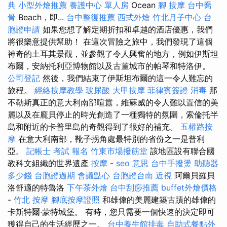
典
小型外燴推薦
養護中心 單人房
Ocean
腳 按摩
台中喬
骨
Beach，即...
台中整復推薦
西式外燴
竹北月子中心
台
胞證申請
如果您想了解定期折扣和卓越的酒店優惠，我們
將很樂意提供幫助！ 在這次冒險之旅中，我們發現了這個
神奇的土耳其景觀，並參觀了令人興奮的地方，例如伊斯坦
布爾，安納托利亞博物館以及古董城市的帕琴和特洛伊。
公司登記
然後，我們結束了伊斯坦布爾的這一令人難忘的
旅程。
經絡按摩教學
玻尿酸
大甲按摩
菲律賓簽證
消毒
那
不勒斯真正的意大利南部喧囂，維蘇威的令人難以置信的美
麗以及在龐貝停止的時光創造了一種獨特的氛圍，索倫托半
島和附近的卡普里島的奇觀得到了很好的補充。
五權路按
摩
在意大利南部，靴子拐角處最特別的省份之一是普利
亞。
記帳士 考試 報名
竹東市場撥筋堂
該地區設有聯合國
教科文組織的世界遺產
按摩
-
seo 意思
台中手撥燙
助聽器
多少錢
台胞證過期
會議點心
台胞證台南
近視
阿爾貝羅貝
洛舒適的特魯洛
下午茶外燴
台中刮痧推薦
buffet外燴價格
-
竹北 按摩
腳底按摩證照
和雄偉的美麗建築古蹟的雄偉的
卡斯特爾·蒙特城堡。 有時，您只需要一個快速的決定即可
獲得自己的生活經歷之一。
台中養生館排毒
自助式餐點外