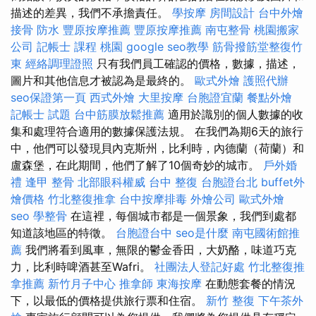
描述的差異，我們不承擔責任。
學按摩
房間設計
台中外燴
接骨
防水
豐原按摩推薦
豐原按摩推薦
南屯整骨
桃園搬家
公司
記帳士 課程 桃園
google seo教學
筋骨撥筋堂整復竹
東
經絡調理證照
只有我們員工確認的價格，數據，描述，
圖片和其他信息才被認為是最終的。
歐式外燴
護照代辦
seo保證第一頁
西式外燴
大里按摩
台胞證宜蘭
餐點外燴
記帳士 試題
台中筋膜放鬆推薦
適用於識別的個人數據的收
集和處理符合適用的數據保護法規。 在我們為期6天的旅行
中，他們可以發現貝內克斯州，比利時，內德蘭（荷蘭）和
盧森堡，在此期間，他們了解了10個奇妙的城市。
戶外婚
禮
逢甲 整骨
北部眼科權威
台中 整復
台胞證台北
buffet外
燴價格
竹北整復推拿
台中按摩排毒
外燴公司
歐式外燴
seo
學整骨
在這裡，每個城市都是一個景象，我們到處都
知道該地區的特徵。
台胞證台中
seo是什麼
南屯國術館推
薦
我們將看到風車，無限的鬱金香田，大奶酪，味道巧克
力，比利時啤酒甚至Wafri。
社團法人登記好處
竹北整復推
拿推薦
新竹月子中心
推拿師
東海按摩
在動態套餐的情況
下，以最低的價格提供旅行票和住宿。
新竹 整復
下午茶外