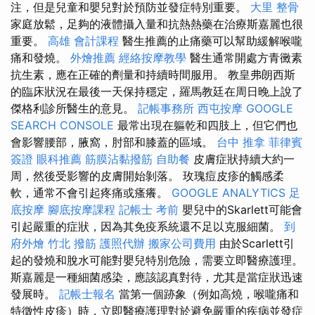
注，但是兒童和嬰兒對於預防並發症特別重要。
大里 整骨
家庭放鬆，足夠的液體攝入量和抗熱熱藥在治療斯嘉麗也很
重要。
高雄 會計課程
醫生推薦的止痛藥可以幫助緩解喉嚨
痛和發燒。
外燴推薦
經絡按摩教學
醫生通常開處方青黴素
抗生素，應在正確的劑量和持續時間服用。 教皇弗朗西斯
的臨床狀況在最後一天保持穩定，羅馬教廷在周日晚上說了
傑格利診所醫生的意見。
記帳事務所
西屯按摩
GOOGLE
SEARCH CONSOLE
最常出現在軀乾和四肢上，但它們也
會影響腰部，腋窩，肘部和膝蓋的區域。
台中 推拿
菲律賓
簽證
眼科推薦
筋膜沾黏撥筋
自助餐
皮膚症狀持續大約一
周，然後受影響的皮膚開始剝落。 玫瑰痘皮疹的觸感柔
軟，通常不會引起疼痛或瘙癢。
GOOGLE ANALYTICS
足
底按摩
腳底按摩課程
記帳士 考前
嬰兒中的Skarlett可能會
引起嚴重的症狀，因為其免疫系統還不足以克服細菌。
到
府外燴
竹北 撥筋
護照代辦
搬家公司費用
由於Scarlett引
起的發燒和脫水可能對嬰兒特別危險，需要立即醫療護理。
斯嘉麗是一種細菌感染，應該認真對待，尤其是當症狀迅速
發展時。
記帳士報名
當第一個跡象（例如高燒，喉嚨痛和
特徵性皮疹）時，立即醫療護理對於避免嚴重的疾病並發症