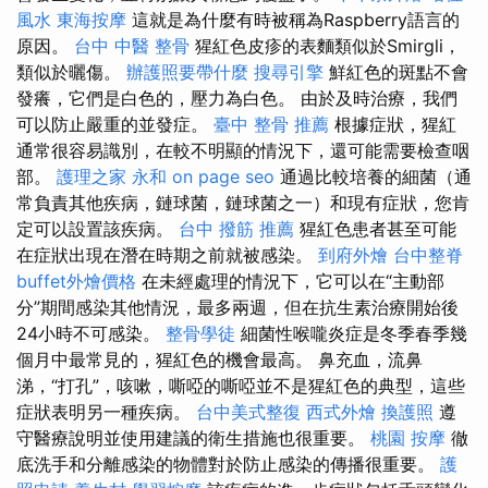
風水
東海按摩
這就是為什麼有時被稱為Raspberry語言的
原因。
台中 中醫 整骨
猩紅色皮疹的表麵類似於Smirgli，
類似於曬傷。
辦護照要帶什麼
搜尋引擎
鮮紅色的斑點不會
發癢，它們是白色的，壓力為白色。 由於及時治療，我們
可以防止嚴重的並發症。
臺中 整骨 推薦
根據症狀，猩紅
通常很容易識別，在較不明顯的情況下，還可能需要檢查咽
部。
護理之家 永和
on page seo
通過比較培養的細菌（通
常負責其他疾病，鏈球菌，鏈球菌之一）和現有症狀，您肯
定可以設置該疾病。
台中 撥筋 推薦
猩紅色患者甚至可能
在症狀出現在潛在時期之前就被感染。
到府外燴
台中整脊
buffet外燴價格
在未經處理的情況下，它可以在“主動部
分”期間感染其他情況，最多兩週，但在抗生素治療開始後
24小時不可感染。
整骨學徒
細菌性喉嚨炎症是冬季春季幾
個月中最常見的，猩紅色的機會最高。 鼻充血，流鼻
涕，“打孔”，咳嗽，嘶啞的嘶啞並不是猩紅色的典型，這些
症狀表明另一種疾病。
台中美式整復
西式外燴
換護照
遵
守醫療說明並使用建議的衛生措施也很重要。
桃園 按摩
徹
底洗手和分離感染的物體對於防止感染的傳播很重要。
護