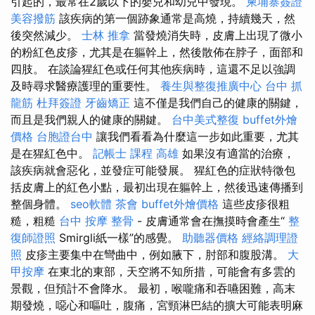
引起的，最常在2歲以下的嬰兒和幼兒中發現。
柬埔寨簽證
美容撥筋
該疾病的第一個跡象通常是高燒，持續幾天，然
後突然減少。
士林 推拿
當發燒消失時，皮膚上出現了微小
的粉紅色皮疹，尤其是在軀幹上，然後散佈在脖子，面部和
四肢。 在談論猩紅色或任何其他疾病時，這還不足以強調
及時尋求醫療護理的重要性。
養生與整復推廣中心
台中 抓
龍筋
杜拜簽證
牙齒矯正
這不僅是我們自己的健康的關鍵，
而且是我們親人的健康的關鍵。
台中美式整復
buffet外燴
價格
台胞證台中
讓我們看看為什麼這一步如此重要，尤其
是在猩紅色中。
記帳士 課程 高雄
如果沒有適當的治療，
該疾病就會惡化，並發症可能發展。 猩紅色的症狀特徵包
括皮膚上的紅色小點，最初出現在軀幹上，然後迅速傳播到
整個身體。
seo軟體
茶會
buffet外燴價格
這些皮疹很粗
糙，粗糙
台中 按摩 整骨
- 皮膚通常會在撫摸時會產生“
整
復師證照
Smirgli紙一樣”的感覺。
助聽器價格
經絡調理證
照
皮疹主要集中在彎曲中，例如腋下，肘部和腹股溝。
大
甲按摩
在東北的東部，天空將不知所措，可能會有多雲的
景觀，但預計不會降水。 最初，喉嚨痛和吞嚥困難，高末
期發燒，噁心和嘔吐，腹痛，宮頸淋巴結的擴大可能表明麻