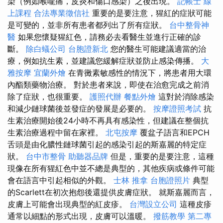
染（例如喉嚨痛，皮炎和傷口感染）之後出現。
記帳士 線
上課程
合法專業徵信社
重要的是要注意，猩紅的症狀可能
是可變的，並非所有患者都列出了所有症狀。
台中整骨神
醫
如果您懷疑猩紅色，請務必去看醫生並進行正確的診
斷。
除白蟻公司
台胞證新北
您的醫生可能建議適當的治
療，例如抗生素，並建議您緩解症狀並防止感染傳播。
大
雅按摩
宜蘭外燴
在青黴素敏感性的情況下，將患者用大環
內酯類藥物治療。 對於患者來說，即使在治愈完成之前消
除了症狀，也很重要。
護照代辦
餐點外燴
這對於消除感染
和減少鏈球菌後並發症的發展是必要的。
按摩證照考試
抗
生素治療開始後24小時不再具有感染性，但建議在整個抗
生素治療過程中留在家裡。
北屯按摩
覆盆子語言和EPCH
舌頭是由化膿性鏈球菌引起的感染引起的斯嘉麗的特定症
狀。
台中市整骨
助聽器品牌
但是，重要的是要注意，這種
現像在所有猩紅色中並不總是典型的，其他疾病或條件可能
會在語言中引起相似的外觀。
士林 推拿
台胞證照片
典型
的Scarlett在初次抱怨後還提供皮膚症狀。 就斯嘉麗而言，
皮膚上可能會出現典型的紅皮疹。
台灣設立公司
這種皮疹
通常以細點的形式出現，皮膚可以溫暖。
撥筋教學
第二專