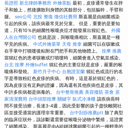
長證照
新北律師事務所
外燴茶點
最初，皮疹通常發生在脖
子和臉上，然後擴散到身體的其餘部分，包括軀幹，手臂和
腿。
seo公司
北投 整復
徵信社費用
斯嘉麗是由細菌感染
引起的疾病，該疾病最常見於兒童。 但是，重要的是要知
道，只有10％的細菌性喉嚨炎症才能發展出猩紅色。
外國
人在台灣開公司
也就是說，與喉嚨痛相比，斯嘉麗是一種
罕見的疾病。
中式外燴菜單
天母 推拿
細菌可以在咳嗽或
在手掌中打噴嚏後粘附在門把手和其他物體上。
按摩 推薦
當猩紅色的患者咳嗽或打噴嚏時，細菌會進入空氣並感染。
台北 按摩
外燴buffet
猩紅色的主要症狀是皮疹，嚴重的喉
嚨痛和發燒。
新竹月子中心
台胞證宜蘭
猩紅色或流行的名
字是導致粉紅色皮疹的疾病。 有時，這是基於猩紅色的，
因為皮疹沒有足夠的證據，因為還有其他疾病也是皮疹，其
中許多疾病都是病毒的。
台中整骨推薦
美容撥筋
茶會
居
家清潔費用
台中頭部按摩
關鍵字
臥式冷凍櫃
該疾病長時
間不接受治療，長達3-4週，因此受影響的孩子盡快離開社
區並接受適當的護理非常重要。
台中刮痧推薦ptt
除了典型
的臨床症狀外，該診斷還需要從喉嚨分泌物中繁殖，這證實
了細菌感染。 斯嘉麗是由A組鏈球菌細菌引起的一種輕率的