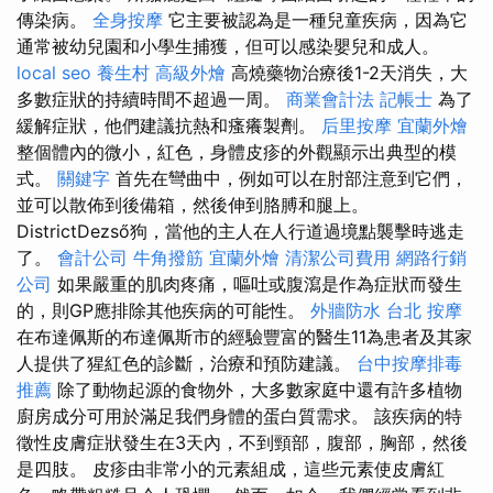
傳染病。
全身按摩
它主要被認為是一種兒童疾病，因為它
通常被幼兒園和小學生捕獲，但可以感染嬰兒和成人。
local seo
養生村
高級外燴
高燒藥物治療後1-2天消失，大
多數症狀的持續時間不超過一周。
商業會計法 記帳士
為了
緩解症狀，他們建議抗熱和瘙癢製劑。
后里按摩
宜蘭外燴
整個體內的微小，紅色，身體皮疹的外觀顯示出典型的模
式。
關鍵字
首先在彎曲中，例如可以在肘部注意到它們，
並可以散佈到後備箱，然後伸到胳膊和腿上。
DistrictDezső狗，當他的主人在人行道過境點襲擊時逃走
了。
會計公司
牛角撥筋
宜蘭外燴
清潔公司費用
網路行銷
公司
如果嚴重的肌肉疼痛，嘔吐或腹瀉是作為症狀而發生
的，則GP應排除其他疾病的可能性。
外牆防水
台北 按摩
在布達佩斯的布達佩斯市的經驗豐富的醫生11為患者及其家
人提供了猩紅色的診斷，治療和預防建議。
台中按摩排毒
推薦
除了動物起源的食物外，大多數家庭中還有許多植物
廚房成分可用於滿足我們身體的蛋白質需求。 該疾病的特
徵性皮膚症狀發生在3天內，不到頸部，腹部，胸部，然後
是四肢。 皮疹由非常小的元素組成，這些元素使皮膚紅