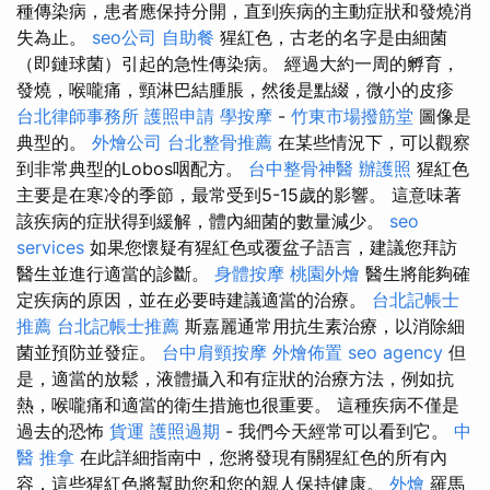
種傳染病，患者應保持分開，直到疾病的主動症狀和發燒消
失為止。
seo公司
自助餐
猩紅色，古老的名字是由細菌
（即鏈球菌）引起的急性傳染病。 經過大約一周的孵育，
發燒，喉嚨痛，頸淋巴結腫脹，然後是點綴，微小的皮疹
台北律師事務所
護照申請
學按摩
-
竹東市場撥筋堂
圖像是
典型的。
外燴公司
台北整骨推薦
在某些情況下，可以觀察
到非常典型的Lobos咽配方。
台中整骨神醫
辦護照
猩紅色
主要是在寒冷的季節，最常受到5-15歲的影響。 這意味著
該疾病的症狀得到緩解，體內細菌的數量減少。
seo
services
如果您懷疑有猩紅色或覆盆子語言，建議您拜訪
醫生並進行適當的診斷。
身體按摩
桃園外燴
醫生將能夠確
定疾病的原因，並在必要時建議適當的治療。
台北記帳士
推薦
台北記帳士推薦
斯嘉麗通常用抗生素治療，以消除細
菌並預防並發症。
台中肩頸按摩
外燴佈置
seo agency
但
是，適當的放鬆，液體攝入和有症狀的治療方法，例如抗
熱，喉嚨痛和適當的衛生措施也很重要。 這種疾病不僅是
過去的恐怖
貨運
護照過期
- 我們今天經常可以看到它。
中
醫 推拿
在此詳細指南中，您將發現有關猩紅色的所有內
容，這些猩紅色將幫助您和您的親人保持健康。
外燴
羅馬