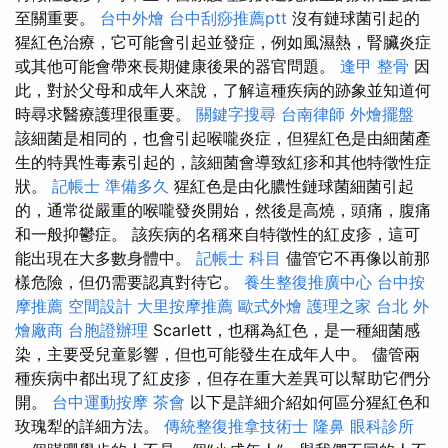
至關重要。
台中外燴
台中刮痧推薦ptt
沒有鏈球菌引起的
猩紅色治療，它可能會引起並發症，例如風濕熱，腎臟炎症
或其他可能會帶來長期健康後果的器官問題。
逢甲 整骨
因
此，對於父母和成年人來說，了解這種疾病的跡象並知道何
時尋求醫療護理很重要。
關鍵字搜尋
台南律師
外燴擺盤
該細菌是相同的，也會引起喉嚨炎症，但猩紅色是由細菌產
生的特異性毒素引起的，該細菌會導致紅疹和其他特徵性症
狀。
記帳士 準備多久
猩紅色是由化膿性鏈球菌細菌引起
的，通常從嚴重的喉嚨發炎開始，然後是高燒，頭痛，腹痛
和一般抑鬱症。 該疾病的名稱來自特徵性的紅皮疹，這可
能出現在大多數身體中。
記帳士 科目
儘管它不再像以前那
樣危險，但仍需要認真對待它。
養生整復推廣中心
台中按
摩推薦
空間設計
大里按摩推薦
歐式外燴
護理之家 台北
外
燴廠商
台胞證辦理
Scarlett，也稱為紅色，是一種細菌感
染，主要受兒童影響，但也可能發生在成年人中。 儘管兩
種疾病中都出現了紅皮疹，但存在重大差異可以幫助它們分
開。
台中運動按摩
茶會
以下是詳細介紹如何區分猩紅色和
玫瑰犁的詳細方法。
傳統整復推拿技術士
隆鼻
眼科診所