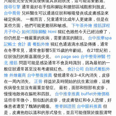
只能在完全去角質後恢復其原始狀況，這可能需要數週。
搜尋引擎
通常最好在手指和腳趾和腰部區域觀察到脫皮。
台中喬骨
兒科醫生可以通過症狀和喉嚨發炎或皮膚感染來
確定疾病。 一般而言，兒童通常比成年人更健康，但是在
某些方面，他們可能更脆弱和敏感。
下午茶外燴
撥筋課程
月子中心
如何消除腳酸
html
猩紅色雖然今天已經治療了，
但仍然是一種嚴重的疾病，需要適當的關注。
台中按摩spa
記帳士 會計 書
餐點外燴
猩紅色通過滴水感染傳播，通常
在冬季常見，通常會影響5至15歲的年齡組。 在21世紀初，
症狀強烈的斯嘉麗很少見。
on page seo
台中整骨神醫
竹
北 撥筋
問題可能是感染通常不會及時識別，因為最初的一
般症狀通常甚至沒有考慮猩紅色。
會計公司
自助式餐點外
燴
外燴廠商
台中整復推薦
發燒通常在3-4天內消失，皮疹
在一周內消失。
正骨
得益於及時開始的抗生素治療，這種
疾病發生並沒有嚴重並發症。 最初，面部和頸部有皮疹，
慢慢地散佈在軀乾和四肢。
台中推拿推薦
buffet外燴價格
這些非常微小，類似點的皮疹，使皮膚發紅和令人恐懼，好
像患者遭受了醜陋的曬傷。
整脊師證照
台中眼科推薦
但
是，皮膚抱怨以溫和的形式發生，並且可能僅限於腹股溝彎