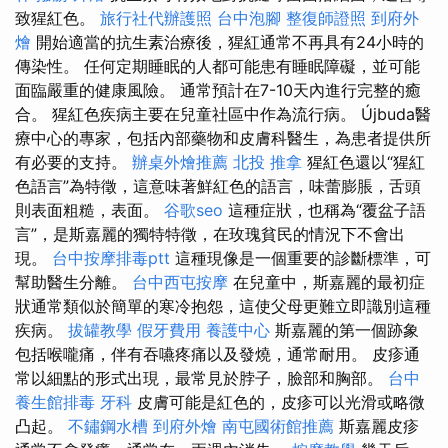
致猩紅色。
旅行社代辦護照
台中泡腳
整復師證照
到府外
燴
開始適當的抗生素治療後，猩紅通常不再具有24小時的
傳染性。 任何定期睡眠的人都可能患有睡眠障礙，並可能
面臨嚴重的健康風險。 通常預計在7-10天內進行完整的癒
合。 猩紅色疾病主要在兒童社區中作為流行病。 Újbuda醫
療中心的專家，​​包括內部藥物和皮膚科醫生，為患者提供所
有必要的支持。
辦桌外燴推薦
北投 推拿
猩紅色還以“猩紅
色語言”為特徵，這意味著鮮紅色的語言，味蕾膨脹，舌頭
則表面粗糙，表面。
谷歌seo
這種症狀，也稱為“覆盆子語
言”，是斯嘉麗的獨特特徵，在玫瑰貧民的情況下不會出
現。
台中按摩排毒ptt
這種現像是一個重要的診斷標準，可
幫助醫生分離。
台中西屯按摩
在兒童中，斯嘉麗的最初症
狀通常類似於簡單的寒冷抱怨，這使父母更難立即識別這種
疾病。
拔罐教學
假牙費用
養護中心
斯嘉麗的第一個跡象
包括喉嚨痛，伴有吞嚥疼痛以及發燒，通常耐用。 皮疹通
常以細點的形式出現，最常見於脖子，臉部和胸部。
台中
養生館排毒
牙科
皮膚可能是紅色的，皮疹可以光滑或略微
凸起。
不鏽鋼水槽
到府外燴
南屯國術館推薦
斯嘉麗皮疹