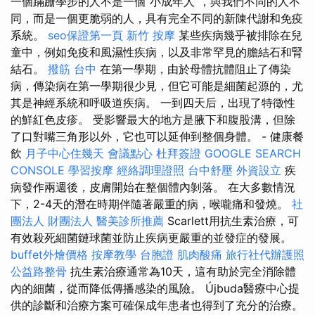
一個蹣跚學步的人不是一個“小成年人”，與我們不同的人不
同，而是一個更脆弱的人，具有完全不同的新陳代謝和免疫
系統。
seo保證第一頁
新竹 按摩
某些疾病幾乎被排除在兒
童中，例如免疫和風濕性疾病，以及非常罕見的膽結石和腎
結石。
撥筋 台中
在第一學期，由於母體抗體阻止了傳染
病，傳染病在第一學期很少見，但它可能是細菌起源的，尤
其是神經系統和呼吸道疾病。 一到四天后，出現了特徵性
的鮮紅色皮疹。 受影響最大的地方是腋下和腹股溝，但除
了口對嘴三角形以外，它也可以延伸到整個身體。 - 健康餐
飲
月子中心住幾天
會議點心
杜拜簽證
GOOGLE SEARCH
CONSOLE
學習按摩
經絡調理證照
台中舒壓
外資設立
疾
病發作兩週後，皮膚開始在整個體內剝落。 在大多數情況
下，2-4天的潛在時期伴隨著嚴重的病，喉嚨痛和發燒。
社
團法人 財團法人
醫美診所推薦
Scarlett用抗生素治療，可
有效殺死細菌鏈球菌並防止疾病更嚴重的並發症的發展。
buffet外燴價格
按摩教學
台胞證
肌肉酸痛
旅行社代辦護照
公益路整骨
抗生素治療通常為10天，這有助於完全消除體
內的細菌，從而降低傳播感染的風險。 Újbuda醫療中心提
供的診斷和治療方案可確保成年患者也得到了充分的治療。