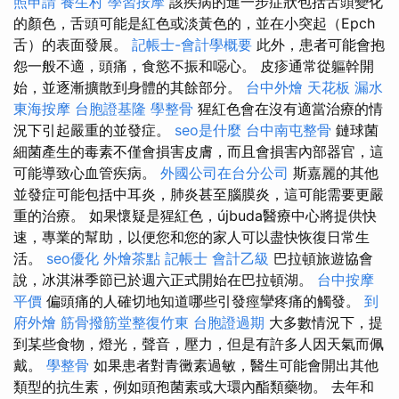
照申請
養生村
學習按摩
該疾病的進一步症狀包括舌頭變化
的顏色，舌頭可能是紅色或淡黃色的，並在小突起（Epch
舌）的表面發展。
記帳士-會計學概要
此外，患者可能會抱
怨一般不適，頭痛，食慾不振和噁心。 皮疹通常從軀幹開
始，並逐漸擴散到身體的其餘部分。
台中外燴
天花板 漏水
東海按摩
台胞證基隆
學整骨
猩紅色會在沒有適當治療的情
況下引起嚴重的並發症。
seo是什麼
台中南屯整骨
鏈球菌
細菌產生的毒素不僅會損害皮膚，而且會損害內部器官，這
可能導致心血管疾病。
外國公司在台分公司
斯嘉麗的其他
並發症可能包括中耳炎，肺炎甚至腦膜炎，這可能需要更嚴
重的治療。 如果懷疑是猩紅色，újbuda醫療中心將提供快
速，專業的幫助，以便您和您的家人可以盡快恢復日常生
活。
seo優化
外燴茶點
記帳士 會計乙級
巴拉頓旅遊協會
說，冰淇淋季節已於週六正式開始在巴拉頓湖。
台中按摩
平價
偏頭痛的人確切地知道哪些引發痙攣疼痛的觸發。
到
府外燴
筋骨撥筋堂整復竹東
台胞證過期
大多數情況下，提
到某些食物，燈光，聲音，壓力，但是有許多人因天氣而佩
戴。
學整骨
如果患者對青黴素過敏，醫生可能會開出其他
類型的抗生素，例如頭孢菌素或大環內酯類藥物。 去年和