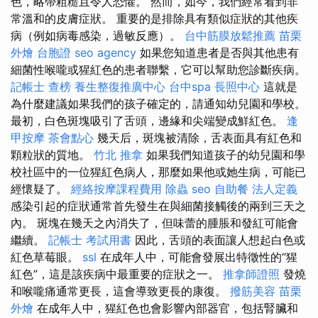
色，略帶粗糙且令人恐懼。 然而，如今，我們經常看到非
常溫和的皮膚症狀。 重要的是排除具有類似症狀的其他疾
病（例如病毒感染，過敏反應）。
台中筋膜放鬆推薦
苗栗
外燴
台胞證
seo agency
如果您知道患者是否與其他患有
細菌性喉嚨或猩紅色的患者聯繫，它可以幫助您診斷疾病。
記帳士 查榜
養生整復推廣中心
台中spa
長照中心
這就是
為什麼建議如果我們的孩子確定的，請通知幼兒園和學校。
最初，白色斑塊吸引了舌頭，邊緣和尖端變成鮮紅色。
逢
甲按摩
茶會點心
幾天后，斑塊被清除，舌表面具有紅色和
顆粒狀的質地。
竹北 推拿
如果我們知道孩子的幼兒園和學
校社區中的一位猩紅色病人，那麼如果他或她生病，可能已
經懷疑了。
經絡按摩課程費用
除蟲
seo
自助餐
法人定義
感染引起的症狀通常首先發生在與細菌接觸後的兩到三天之
內。 斑塊在幾天之內消失了，但味蕾的腫脹和發紅可能會
繼續。
記帳士 考試用書
因此，舌頭的表面讓人想起白色或
紅色草莓眼。
ssl
在成年人中，可能會發展出特徵性的“猩
紅色”，這是該疾病中最重要的症狀之一。
推拿師證照
發燒
和喉嚨痛通常更長，這會導致更長的康復。
撥筋美容
苗栗
外燴
在成年人中，猩紅色也會影響內部器官，包括腎臟和