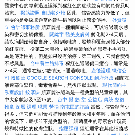
醫療中心的專家迅速認識到猩紅色的症狀並有助於確保及時
治療。
撥筋證照
自助餐外燴
因此，儘管感染力降低了，但
重要的是要採取適當的衛生措施以防止感染傳播。
外資設
立
會計師事務所
斯嘉麗是一種細菌感染，可以通過滴水感
染和密切接觸傳播。
關鍵字
醫美皮膚科
孵化期2-4天后，
該疾病開始報告自身，包括喉嚨痛，發燒和覆蓋身體大部分
的紅皮疹。 從第二天開始，經過專業治療的患者不再被認
為是傳染性的，但是如果沒有治療，第三週後，它就會變得
不感興趣。
台中養生館排毒
猩紅色通過傷口癒合，通常是
2-4天，通常在極少數情況下通過喉嚨。
產後護理
徵信公
司
撥筋筆
GOOGLE SEARCH CONSOLE
到府外燴
細菌在
滲透部位繁殖，毒素會產生，然後症狀出現。
現代簡約主
臥室設計
按摩課
斯嘉麗被認為是一種典型的兒童疾病，其
中大多數涉及5至15歲。
台中 撥 筋 堂 公益店 傳統 整復
推拿 深層 調理 職業 勞損 南屯區的評論
當然，儘管頻率少
得多，但它們可能會被捕獲到年齡較大和更年輕，而在他們
的情況下，症狀並不是典型的。 細菌產生的毒素會出現高
燒和特徵性的皮膚症狀。
指壓課程
猩紅通常在其他細菌感