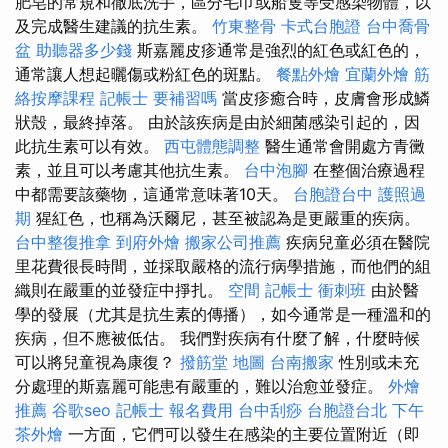
肥皂的常規和徹底洗手，區分毛巾或船隻等受感染物體，以
及完成醫生建議的抗生素。
竹東整骨
卡式台胞證
台中喬骨
盆
助聽器多少錢
斯嘉麗皮疹通常是強烈的紅色或紅色的，
通常讓人想起曬傷或粉紅色的斑點。
餐點外燴
宜蘭外燴
筋
絡按摩課程
記帳士 要補習嗎
當皮疹癒合時，皮膚會形成鱗
狀殼，最終掉落。 由於該疾病是由於細菌感染引起的，因
此抗生素可以有效。
西屯體態調整
醫生通常會開處方青黴
素，並且可以考慮其他抗生素。
台中泡腳
在整個治療過程
中都需要該藥物，這通常意味著10天。
台胞證台中
護照過
期
猩紅色，也稱為沃爾尼，甚至被認為是更嚴重的疾病。
台中整復推拿
到府外燴
搬家公司推薦
疾病兒童必須在醫院
里花費很長時間，並採取嚴格的流行病學措施，而他們的組
織則在嚴重的並發症中掙扎。
空間
記帳士 衝刺班
由於醫
學的發展（尤其是抗生素的傳播），如今通常是一種溫和的
疾病，但不應被低估。 我們對疾病有什麼了解，什麼時候
可以將兒童視為康復？
撥筋堂 地圖
台南搬家
性別或未充
分處理的斯嘉麗可能患有嚴重的，難以治愈並發症。
外燴
推薦
谷歌seo
記帳士 報名費用
台中刮痧
台胞證台北
下午
茶外燴
一方面，它們可以發生在感染的主要位置附近（即