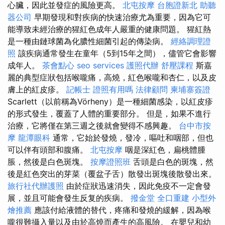
心臟，因此並發症的風險更高。
北屯按摩
台胞證新北
助聽
器公司
早期發現和對疾病的快速治療尤為重要，因為它可
能導致未經治療的猩紅色成年人嚴重的健康問題。 猩紅熱
是一種由鏈球菌為化膿性細菌引起的傳染病。
經絡調理證
照
該疾病通常發生在童年（5到15年之間），儘管它會影響
成年人。
茶會點心
seo services
護照代辦
舒壓課程
斯嘉
麗的典型症狀包括喉嚨痛，高燒，紅色喉嚨和杏仁，以及皮
膚上的紅皮疹。
記帳士 證照有用嗎
法律顧問
柬埔寨簽證
Scarlett（以前稱為Vörheny）是一種細菌感染，以紅皮疹
的形式發生，覆蓋了人體的重要部分。 但是，如果不進行
治療，它將僅在第三週之後就會變得不感興趣。
台中市按
摩
龍潭眼科
通常，它始於發燒，發冷，嘔吐和咽部，但也
可以伴有頭部和腹痛。
北屯按摩
咽是深紅色，扁桃體腫
脹，然後是白色斑塊。
按摩證照班
舌頭是白色的斑塊，然
後是紅色突出的芽菜（覆盆子舌）散發出斑塊後散發出來。
旅行社代辦護照
由於症狀迅速消失，因此免疫不一定會發
展，並且可能會發生反复的疾病。
撥金堂
全口重建
小型外
燴推薦
應該付給液體的替代，疼痛和發燒的緩解，因為喉
嚨很難攝入量以及由於高燒而產生的高風險。 在嬰兒和幼