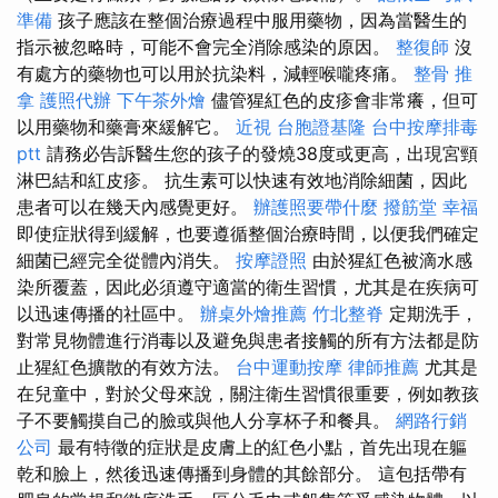
準備
孩子應該在整個治療過程中服用藥物，因為當醫生的
指示被忽略時，可能不會完全消除感染的原因。
整復師
沒
有處方的藥物也可以用於抗染料，減輕喉嚨疼痛。
整骨 推
拿
護照代辦
下午茶外燴
儘管猩紅色的皮疹會非常癢，但可
以用藥物和藥膏來緩解它。
近視
台胞證基隆
台中按摩排毒
ptt
請務必告訴醫生您的孩子的發燒38度或更高，出現宮頸
淋巴結和紅皮疹。 抗生素可以快速有效地消除細菌，因此
患者可以在幾天內感覺更好。
辦護照要帶什麼
撥筋堂 幸福
即使症狀得到緩解，也要遵循整個治療時間，以便我們確定
細菌已經完全從體內消失。
按摩證照
由於猩紅色被滴水感
染所覆蓋，因此必須遵守適當的衛生習慣，尤其是在疾病可
以迅速傳播的社區中。
辦桌外燴推薦
竹北整脊
定期洗手，
對常見物體進行消毒以及避免與患者接觸的所有方法都是防
止猩紅色擴散的有效方法。
台中運動按摩
律師推薦
尤其是
在兒童中，對於父母來說，關注衛生習慣很重要，例如教孩
子不要觸摸自己的臉或與他人分享杯子和餐具。
網路行銷
公司
最有特徵的症狀是皮膚上的紅色小點，首先出現在軀
乾和臉上，然後迅速傳播到身體的其餘部分。 這包括帶有