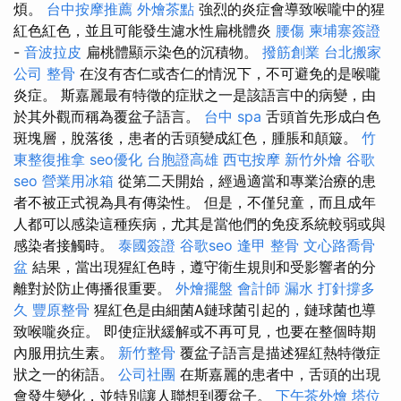
煩。
台中按摩推薦
外燴茶點
強烈的炎症會導致喉嚨中的猩
紅色紅色，並且可能發生濾水性扁桃體炎
腰傷
柬埔寨簽證
-
音波拉皮
扁桃體顯示染色的沉積物。
撥筋創業
台北搬家
公司
整骨
在沒有杏仁或杏仁的情況下，不可避免的是喉嚨
炎症。 斯嘉麗最有特徵的症狀之一是該語言中的病變，由
於其外觀而稱為覆盆子語言。
台中 spa
舌頭首先形成白色
斑塊層，脫落後，患者的舌頭變成紅色，腫脹和顛簸。
竹
東整復推拿
seo優化
台胞證高雄
西屯按摩
新竹外燴
谷歌
seo
營業用冰箱
從第二天開始，經過適當和專業治療的患
者不被正式視為具有傳染性。 但是，不僅兒童，而且成年
人都可以感染這種疾病，尤其是當他們的免疫系統較弱或與
感染者接觸時。
泰國簽證
谷歌seo
逢甲 整骨
文心路喬骨
盆
結果，當出現猩紅色時，遵守衛生規則和受影響者的分
離對於防止傳播很重要。
外燴擺盤
會計師
漏水 打針撐多
久
豐原整骨
猩紅色是由細菌A鏈球菌引起的，鏈球菌也導
致喉嚨炎症。 即使症狀緩解或不再可見，也要在整個時期
內服用抗生素。
新竹整骨
覆盆子語言是描述猩紅熱特徵症
狀之一的術語。
公司社團
在斯嘉麗的患者中，舌頭的出現
會發生變化，並特別讓人聯想到覆盆子。
下午茶外燴
塔位