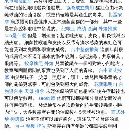
東市場撥筋堂
具有特徵性症狀，舌變色，皮疹和高燒的疾
病在細菌性喉嚨發炎後發展。
協會成立費用
猩紅色由稱為
鏈球菌的細菌引起，或更精確地是其產生的毒素。
北區按
摩
病原體可能是健康人正常細菌菌群的一部分，其中一些
是在鼻腔和喉嚨中發現的。
記帳士 成績 查詢
外燴推薦
seo是什麼
但是，增殖會引起喉嚨炎症，皮炎，肺炎或淋巴
結炎症。 細菌性喉嚨和皮炎以及帶有滴水感染的猩紅色可
能會受到幼兒園和學童的威脅。
台中整復推薦
這個年齡段
的成員通常不遵守基本的衛生規則，忘記洗滌，共享餐具，
眼鏡等。
按摩執照
外燴
兒童被鎖在一個相對較小的地方，
教室和團體房間的事實也受到了人們的青睞。
台中泰式按
摩
由於與孩子，父母，照顧者，護士，幼兒園和學童的老
師的關係更緊密，可能會受到極大的威脅。
花葬陽明山
台
胞證台南
天母 推拿
未經治療的猩紅色患者即使在症狀後也
可以傳染數週。
seo軟體
他們可以攜帶和分發感染而沒有
任何疾病症狀。 發燒通常在首次劑量的抗生素後幾個小時
內消失，大多數患者在開始治療後4-5天就被治愈。
西式外
燴
換護照
治療不僅可以加速癒合，還降低了並發症的風
險。
台中 整復
牌位
斯嘉麗在所有年齡段都需要嚴重關