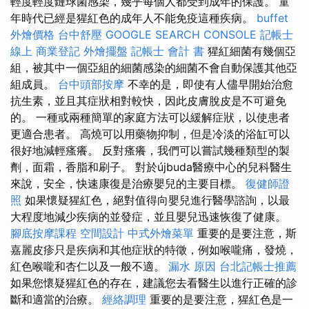
輕度輕度鏈球菌感染，幾乎每個人都受到成年的保護。 童
年時代已經是猩紅色的成年人不能免疫這種疾病。
buffet
外燴價格
台中舒壓
GOOGLE SEARCH CONSOLE
記帳士
線上
商業登記
外燴擺盤
記帳士 會計 書
猩紅細菌有幾個亞
組，被其中一個亞組的細菌感染的細菌不會自動保護其他亞
組成員。
台中頭部按摩
不幸的是，即使有人儘早開始治愈
抗生素，並且其症狀相對較快，因此皮膚脫皮是不可避免
的。 一種或兩種簡單的家庭方法可以緩解症狀，以使患者
更適合患者。 高燒可以用藥物抑制，但是冷淡的浴缸可以
很好地減輕瘙癢。 反對瘙癢，我們可以嘗試幾種類型的製
劑，面霜，香脂和刷子。 對於újbuda醫療中心的兒科醫生
來說，安全，快速康復是治療嬰兒的主要目標。
復健師證
照
如果懷疑猩紅色，絕對值得向嬰兒進行醫學諮詢，以最
大程度地減少疾病的並發症，並且嬰兒迅速恢復了健康。
腳底按摩課程
空間設計
中式外燴菜單
重要的是要注意，斯
嘉麗皮疹只是疾病和其他症狀的特徵，例如喉嚨痛，發燒，
紅色喉嚨和杏仁以及一般不適。
漏水 原因
台北記帳士推薦
如果您懷疑猩紅色的存在，建議您去看醫生以進行正確的診
斷和適當的治療。
經絡調理
重要的是要注意，猩紅色是一