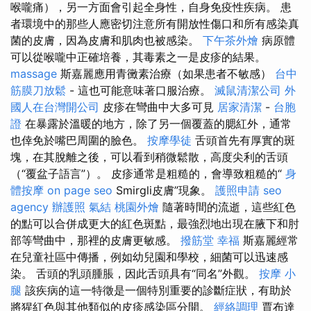
喉嚨痛），另一方面會引起全身性，自身免疫性疾病。 患
者環境中的那些人應密切注意所有開放性傷口和所有感染真
菌的皮膚，因為皮膚和肌肉也被感染。
下午茶外燴
病原體
可以從喉嚨中正確培養，其毒素之一是皮疹的結果。
massage
斯嘉麗應用青黴素治療（如果患者不敏感）
台中
筋膜刀放鬆
- 這也可能意味著口服治療。
滅鼠清潔公司
外
國人在台灣開公司
皮疹在彎曲中大多可見
居家清潔
-
台胞
證
在暴露於溫暖的地方，除了另一個覆蓋的腮紅外，通常
也倖免於嘴巴周圍的臉色。
按摩學徒
舌頭首先有厚實的斑
塊，在其脫離之後，可以看到稍微鬆散，高度尖利的舌頭
（“覆盆子語言”）。 皮疹通常是粗糙的，會導致粗糙的“
身
體按摩
on page seo
Smirgli皮膚”現象。
護照申請
seo
agency
辦護照
氣結
桃園外燴
隨著時間的流逝，這些紅色
的點可以合併成更大的紅色斑點，最強烈地出現在腋下和肘
部等彎曲中，那裡的皮膚更敏感。
撥筋堂 幸福
斯嘉麗經常
在兒童社區中傳播，例如幼兒園和學校，細菌可以迅速感
染。 舌頭的乳頭腫脹，因此舌頭具有“同名”外觀。
按摩 小
腿
該疾病的這一特徵是一個特別重要的診斷症狀，有助於
將猩紅色與其他類似的皮疹感染區分開。
經絡調理
賈布達