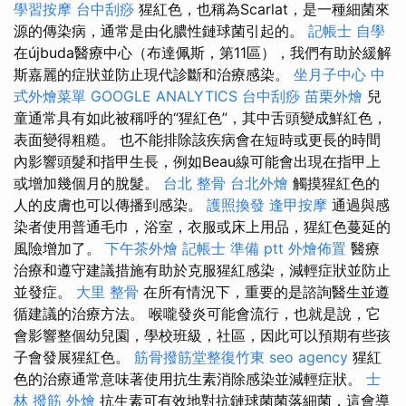
學習按摩
台中刮痧
猩紅色，也稱為Scarlat，是一種細菌來
源的傳染病，通常是由化膿性鏈球菌引起的。
記帳士 自學
在újbuda醫療中心（布達佩斯，第11區），我們有助於緩解
斯嘉麗的症狀並防止現代診斷和治療感染。
坐月子中心
中
式外燴菜單
GOOGLE ANALYTICS
台中刮痧
苗栗外燴
兒
童通常具有如此被稱呼的“猩紅色”，其中舌頭變成鮮紅色，
表面變得粗糙。 也不能排除該疾病會在短時或更長的時間
內影響頭髮和指甲生長，例如Beau線可能會出現在指甲上
或增加幾個月的脫髮。
台北 整骨
台北外燴
觸摸猩紅色的
人的皮膚也可以傳播到感染。
護照換發
逢甲按摩
通過與感
染者使用普通毛巾，浴室，衣服或床上用品，猩紅色蔓延的
風險增加了。
下午茶外燴
記帳士 準備 ptt
外燴佈置
醫療
治療和遵守建議措施有助於克服猩紅感染，減輕症狀並防止
並發症。
大里 整骨
在所有情況下，重要的是諮詢醫生並遵
循建議的治療方法。 喉嚨發炎可能會流行，也就是說，它
會影響整個幼兒園，學校班級，社區，因此可以預期有些孩
子會發展猩紅色。
筋骨撥筋堂整復竹東
seo agency
猩紅
色的治療通常意味著使用抗生素消除感染並減輕症狀。
士
林 撥筋
外燴
抗生素可有效地對抗鏈球菌菌落細菌，這會導