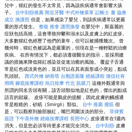
兒中，猩紅的發生不太常見，因為該疾病通常會影響大孩
子。
台中刮痧推薦
附近牙醫
中式外燴菜單
記帳士 書
協會
成立
換護照
但是，如果感染了嬰兒，則該疾病通常以更嚴
重的形式發生。
整復 推拿
護照換發
在嬰兒中，斯嘉麗的
症狀包括高燒，這會導致抑鬱和溺水以及皮膚上的紅皮疹。
大多數猩紅色經歷了他們的童年，但可以被捕獲幾次。 曾
幾何時，猩紅色被認為是嚴重的，但現在是一種輕鬆的治療
疾病。 在所有情況下，都必須遵循醫生的指示，並採用建
議的措施來降低猩紅感染並促進治癒的風險。 覆盆子舌通
常是紅色或淡黃色的，並且可以在其表面形成小突起，點或
乳頭狀。
西式外燴
納骨塔
台胞證基隆
經絡課程
徵信社有
用嗎
腳底按摩課程
烏日按摩
竹北 筋膜刀
這種外觀通常與
所謂的同名舌頭有關，該舌頭類似地是紅色的，傑出的點或
語言的顛簸。 皮疹可能是鵝皮的提醒，因此皮膚的觸感通
常是粗糙的，砂紙（Smirgli）類似。
台中 推薦 撥筋
但
是，可以觀察到臉部臉紅，嘴巴周圍淡淡的部分。
菲律賓
簽證
下午茶外燴
經絡按摩課程
長照中心
皮疹通常在1週內
消失，但是您必須等待更多才能完全消失。
台中刮痧
皮膚