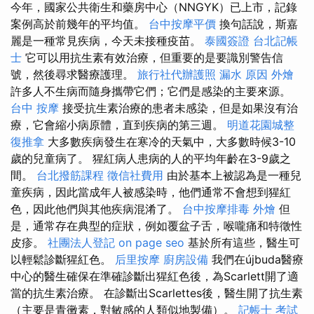
今年，國家公共衛生和藥房中心（NNGYK）已上市，記錄
案例高於前幾年的平均值。
台中按摩平價
換句話說，斯嘉
麗是一種常見疾病，今天未接種疫苗。
泰國簽證
台北記帳
士
它可以用抗生素有效治療，但重要的是要識別警告信
號，然後尋求醫療護理。
旅行社代辦護照
漏水 原因
外燴
許多人不生病而隨身攜帶它們；它們是感染的主要來源。
台中 按摩
接受抗生素治療的患者未感染，但是如果沒有治
療，它會縮小病原體，直到疾病的第三週。
明道花園城整
復推拿
大多數疾病發生在寒冷的天氣中，大多數時候3-10
歲的兒童病了。 猩紅病人患病的人的平均年齡在3-9歲之
間。
台北撥筋課程
徵信社費用
由於基本上被認為是一種兒
童疾病，因此當成年人被感染時，他們通常不會想到猩紅
色，因此他們與其他疾病混淆了。
台中按摩排毒
外燴
但
是，通常存在典型的症狀，例如覆盆子舌，喉嚨痛和特徵性
皮疹。
社團法人登記
on page seo
基於所有這些，醫生可
以輕鬆診斷猩紅色。
后里按摩
廚房設備
我們在újbuda醫療
中心的醫生確保在準確診斷出猩紅色後，為Scarlett開了適
當的抗生素治療。 在診斷出Scarlettes後，醫生開了抗生素
（主要是青黴素，對敏感的人類似地製備）。
記帳士 考試