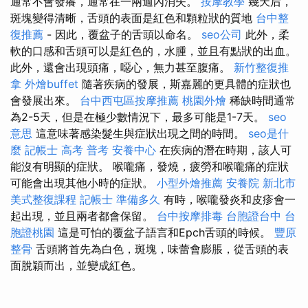
通常不會發癢，通常在一兩週內消失。
按摩教學
幾天后，
斑塊變得清晰，舌頭的表面是紅色和顆粒狀的質地
台中整
復推薦
- 因此，覆盆子的舌頭以命名。
seo公司
此外，柔
軟的口感和舌頭可以是紅色的，水腫，並且有點狀的出血。
此外，還會出現頭痛，噁心，無力甚至腹痛。
新竹整復推
拿
外燴buffet
隨著疾病的發展，斯嘉麗的更具體的症狀也
會發展出來。
台中西屯區按摩推薦
桃園外燴
稀缺時間通常
為2-5天，但是在極少數情況下，最多可能是1-7天。
seo
意思
這意味著感染髮生與症狀出現之間的時間。
seo是什
麼
記帳士 高考 普考
安養中心
在疾病的潛在時期，該人可
能沒有明顯的症狀。 喉嚨痛，發燒，疲勞和喉嚨痛的症狀
可能會出現其他小時的症狀。
小型外燴推薦
安養院 新北市
美式整復課程
記帳士 準備多久
有時，喉嚨發炎和皮疹會一
起出現，並且兩者都會保留。
台中按摩排毒
台胞證台中
台
胞證桃園
這是可怕的覆盆子語言和Epch舌頭的時候。
豐原
整骨
舌頭將首先為白色，斑塊，味蕾會膨脹，從舌頭的表
面脫穎而出，並變成紅色。