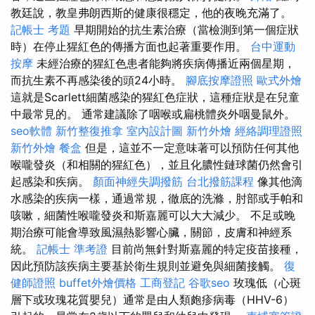
教廷說，教皇弗朗西斯的健康很穩定，他的夜晚充滿了。
記帳士 考題
早期開始的抗生素治療（當檢測到第一個症狀
時）在停止猩紅色的傳播方面也起著重要作用。
台中運動
按摩
未經治療的猩紅色患者能夠將疾病傳播近兩個星期，
而抗生素不再感染後的頭24小時。
腳底按摩證照
歐式外燴
這就是Scarlett細菌感染的猩紅色症狀，這種症狀是在兒童
中最常見的。 通常建議除了咽喉或扁桃體炎外咽曼鼠外。
seo軟體
新竹整復推拿
室內設計圖
新竹外燴
經絡調理證照
新竹外燴
餐盒
但是，這並不一定意味著可以預防任何其他
喉嚨發炎（和相關的猩紅色），並且化膿性鏈球菌仍然會引
起感染和疾病。
顏面神經失調撥筋
台北撥筋課程
像其他滴
水感染的疾病一樣，通過常規，徹底的洗滌，肘部或手帕和
咳嗽，細菌性喉嚨發炎和斯嘉麗可以大大減少。 不足或晚
期治療可能會導致風濕熱影響心臟，關節，皮膚和神經系
統。
記帳士 準考證
目前尚無針對斯嘉麗的特定疫苗接種，
因此預防該疾病主要基於衛生規則並避免與細菌接觸。
復
健師證照
buffet外燴價格
工商登記
谷歌seo
玫瑰低（心斑
層下或玫瑰花質嬰兒）通常是由人類皰疹病毒（HHV-6）