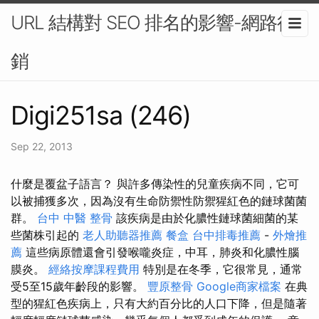
URL 結構對 SEO 排名的影響-網路行
銷
Digi251sa (246)
Sep 22, 2013
什麼是覆盆子語言？ 與許多傳染性的兒童疾病不同，它可
以被捕獲多次，因為沒有生命防禦性防禦猩紅色的鏈球菌菌
群。
台中 中醫 整骨
該疾病是由於化膿性鏈球菌細菌的某
些菌株引起的
老人助聽器推薦
餐盒
台中排毒推薦
-
外燴推
薦
這些病原體還會引發喉嚨炎症，中耳，肺炎和化膿性腦
膜炎。
經絡按摩課程費用
特別是在冬季，它很常見，通常
受5至15歲年齡段的影響。
豐原整骨
Google商家檔案
在典
型的猩紅色疾病上，只有大約百分比的人口下降，但是隨著