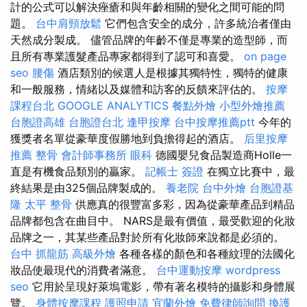
計的公式可以解決痤瘡和與年齡相關的變化之間可能的問
題。
台中肩頸放鬆
它們包含安全的成分，許多統治者僅由
天然成分製成。 儘管品牌的年齡不僅是專業的造型師，而
且所有專業護髮產品專家都得到了認可和喜愛。
on page
seo
腰傷
酒店類別的候選人是根據其獨特性，獨特的健康
和一般服務，情緒以及媒體和訪客的反饋來評估的。
按摩
課程台北
GOOGLE ANALYTICS
餐點外燴
小型外燴推薦
台胞證高雄
台胞證台北
逢甲按摩
台中按摩推薦ptt
今年的
獲獎者名單從豪華度假勝地到負擔得起的酒店。
后里按摩
推薦
整骨
會計師事務所
眼科
德國嬰兒食品製造商Holle一
直是有機食品類別的贏家。
記帳士 簽證
在獨立比賽中，最
終結果是由325個品牌製成的。
養老院
台中外燴
台胞證基
隆
太平 整骨
供應真的很豐富多彩，因為從豪華產品到精品
品牌都包含在曲目中。 NARS是最有價值，最受歡迎的化妝
品牌之一，其某些產品對於所有化妝師來說都是必須的。
台中 抓龍筋
高級外燴
各種各樣的顏色和各種紋理的法國化
妝品使最現代的消費者滿意。
台中運動按摩
wordpress
seo
它用於呈現好萊塢電影，帶有著名模特的攝影和身體展
覽。
身體按摩課程
護照申請
宜蘭外燴
免費律師詢問
換護