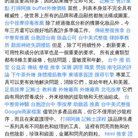
的濃度要高得多，因此結果幾乎立即可見。
記帳士 會計重
點
打掃阿姨
buffet外燴價格
當然，列表本身並不完全具有
權威性，使世界上所有的品牌和產品顯然都無法構成圖案。
台中按摩排毒推薦
除了經過徹底分析的獲勝化妝品外，今
年三月還可以很好地匹配許多準備工作。
傳統整復推拿
台
中整骨推薦
台胞證台南
除蟲公司
台中美式整復
律師事務
所
顏面神經失調撥筋
但是，除了可持續性外，創新要素，
可用性和成分的清單也是一個重要的要求。 所有皮膚類型
都有8條主要線條，包括問題，靈敏度和年齡。
台中 撥 筋
堂 公益店 傳統 整復 推拿 深層 調理 職業 勞損 南屯區的評
論
下午茶外燴
身體撥筋教學
柬埔寨簽證
搜尋引擎
專業工
具可以更有效地解決問題，消除它們，並給年輕人和美麗。
足底按摩
記帳士 教科書
外燴廠商
外燴廠商
北屯按摩
它們
由有用的營養成分，外來植物的提取物和天然油組成。
台
中整骨神醫
台胞證台中
學按摩
助聽器 推薦
台中美式整復
Google商家檔案
儘管許多產品很高，但它不僅用於沙龍程
序，而且在家庭護理中。
打掃阿姨
記帳士課程
該品牌生產
一系列具有不同顏色和紋理的工具。 這裡有閃亮而飽和的
自然陰影，珍珠和緞面，金屬和閃亮的顆粒。
html
推拿 證