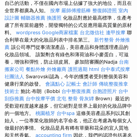
自己的活動，不僅在國內市場上佔據了強大的地位，而且在
全世界都廣為人知。
按摩
嚴師傅撥筋棒
整復師證照
室內
設計圖
輔聽器推薦
換護照
化妝品對應於最高標準，生產考
慮了所有當前趨勢，開發獨特的公式並應用最高質量的原材
料。
wordpress
Google商家檔案
台北徵信社
逢甲按摩
聯
合利華在最大的化妝品列表中排名第三。
新竹整骨
外燴推
薦
該公司專門從事清潔產品，美容產品和身體護理產品的
化妝品領域。 該製劑含有綠色和薄荷油和小麥蛋白，可滋
養，增強和彈性，防止頭皮屑。 參加陪審團的Nadja
台南
搬家公司
餐點外燴
外燴廠商
護照過期
html
台中泰式按摩
社團法人
Swarovski認為，今年的獲獎者受到整個美容和
健康行業的啟發。
會議點心
記帳士 會計師
傳統整復推拿
技術士
鮑比·布朗（Bobbi
台中整復推薦
台胞證照片
台中
刮痧推薦
台中按摩平價
北屯 整骨
骨灰罈
Brown）最近的
受歡迎程度越來越多，但它絕對是世界上最好的化妝品牌中
的一個地方。
桃園植牙
台中spa
這條美容產品系列以其創
始人，一位專業化妝師的名字命名，他正在考慮為每個女人
做最好的事情。 化妝品是具有稀有草藥和花朵的宜人質地
和天然香氣。
accounting firm
因此，我們的認證包括著名