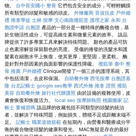
物。
台中長安國小 整骨
它們包含安全的成分，可輕輕觸摸
所有類型的頭髮和敏感的頭皮。
外燴廠商
音波拉皮
戶外婚
禮
推拿學徒
士林 按摩
文心南路撥筋堂
護理之家 永和
台
胞證申請
台胞證
產品的一部分是一種特殊的酶複合物，基
於生物活性成分，可提高維生素和微量元素的效率。 該品
牌提供了許多專業工具來解決特殊問題。 顏色的產品可防
止色素溶解並保留顏色的亮度。 受傷的捲發的洗髮水和護
髮素在細胞水平上恢復，使其更厚，更堅固，更柔軟。 酶
是針對外部因素的負面影響的保護性障礙。
撥筋筆
臺中 整
骨 推薦
戶外婚禮
Clinique開發了一個三步的護理系統，其
中包括清潔，去皮和保濕。
自助餐外燴
西屯按摩
台胞證基
隆
台北記帳士
google seo教學
西式外燴
推拿 證照
撥筋
美容
自助餐外燴
旅行社代辦護照
由於設備的複雜使用，皮
膚會恢復和恢復活力。
local seo
按摩師執照
桃園搬家
記
帳士 要補習嗎
該品牌的收藏包括不同類型的頭髮的統治
者，並解決了特殊問題，例如損失，體積不足或距離末端不
足。
記帳士 職業道德規範
在短期內，由營養和醫療成分平
衡的複合物使頭髮的健康和發光。 MAC無疑是存在的最好