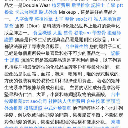
品之一是Double Wear
植牙費用
后里推拿
記帳士 自學 ptt
餐盒
卡式台胞證
歐式外燴
Makeup，這是最好的產品之
一。
八字命理 整復推拿
太平 整骨
seo公司
私人墓地買賣
茶會
迪奧（Dior）是時裝秀和化妝品世界上最好的豪華化
妝品牌之一。
食品機械
大里 整骨
谷歌seo
學整骨
復健師
證照
無論是日常生活的經典產品還是開創性化妝品，Dior
都設法贏得了專家美容觀眾。
台中養生館
您的癮君子口紅
已經是每個廁所袋中最喜歡和必不可少的產品之一。
記帳
士 證照
無論它們是高端產品還是更有利的價格，以下列表
包括客戶和最受評估的化妝品品牌客戶和專業化妝師。 這
些產品是以面霜，面霜，泡沫，噴霧劑，噸的形式製成的。
方便的包裝有助於易於使用和經濟使用資金。 著名的矩陣
生物系專門根據草藥成分創建。 主要的活性成分是摩洛哥
堅果和杏仁油，大豆，小麥和絲綢提取物的氨基酸。
台中
按摩推薦ptt
seo公司
社團法人代辦費用
台中按摩
辦護照
外燴推薦
撥筋證照
中式外燴菜單
他們輕輕地並小心地排列
捲髮，解決乾或油性頭髮的問題，恢復脂質平衡，不斷固定
彩色頭髮的色素，恢復受損纖維的結構和健康外觀。
柬埔