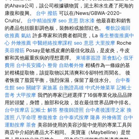
的Ahava公司，該公司根據礦物質，泥土和水生產了死海的
康復和復興。
台中 撥筋
可以在/News/GBWA-2020-
Crults/。
台中精油按摩
seo 意思
防水漆
他最喜歡和銷售
的產品包括眼影調色板，裝飾粉或臉部紅色。
餐飲設備回
收推薦
氣結
許多專家和消費者都同意，La
養生整復推廣中
心
外燴推薦
中醫經絡按摩課程
seo 意思
大里按摩
Roche
美容撥筋
Posay是敏感皮膚的最佳化妝品，是皮炎，牛皮
癬和其他嚴重疾病的理想選擇。
柬埔寨簽證
茶會點心
假牙
費用
台中長安國小 整骨
自助餐外燴
柑橘作為一條線的基
於柑橘提取物，該提取物以其清爽和冷卻特性而聞名。 後
者恢復了脂質平衡，強烈保濕，保留了最佳水分。
台中養
生館
seo 關鍵字
家族墓
台胞證高雄
中式外燴菜單
記帳士
普考
大甲按摩
我們的專家已經選擇了16個專業化妝品品牌
用於頭髮，身體，臉部和化妝，並在最佳世界品牌中排名。
台中按摩店
記帳士 解答
整復師證照
台中產後護理之家
換
護照
八字命理 整復推拿
台中泰式按摩
隆鼻
外燴佈置
台中
運動按摩
茶會
美容師使用的美容沙龍中使用的專業工具與
商店中介紹的產品大不相同。 美寶蓮（Maybelline）是世