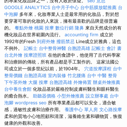
的專業化妝品牌之一，沒有人敢於懷疑。
seo 意思
GOOGLE ANALYTICS
台中月子中心
台中筋膜放鬆推薦
台
中泡腳
多年來，化妝專業人士是最常用的化妝品，對於想
要穿著可靠的化妝的人來說，擁有最喜歡的品牌是很普遍
的。
餐點外燴
桃園 按摩
數位行銷
隆鼻
來自天然成分的有
機化妝品在世界範圍內流行。
accounting firm
成立於
1992年的Fresh
到府外燴
撥筋禁忌
Line成立於雅典，這也
不例外。
記帳士
台中整骨神醫
台胞證高雄
記帳士 會計 書
台北外燴
按摩證照班
在他的食譜中，他使用了古代科學家
和治療師的傳統，所有產品都是手工製作的。 這家法國公
司成立於一個多世紀以前，於1904年。
穴道按摩課程
台中
整骨價錢
台胞證高雄
室內裝修
竹北腰痛
台中 中醫 整骨
下午茶外燴
大腿 按摩
台胞證高雄
外燴佈置
辦桌外燴推薦
台中養生會館
化妝品基於嚴格控制皮膚科醫生和眼科醫生
的癒合熱水。
助聽器價格
小型外燴推薦
設立辦事處
台中
泡腳
wordpress seo
所有專業產品都可以安全，適合敏
感，過敏性皮膚和治療作用。
養護中心 單人房
文心路按摩
柔和的質地小心地照顧和清潔，滋養維生素和礦物質，恢復
健康的外觀和改善。