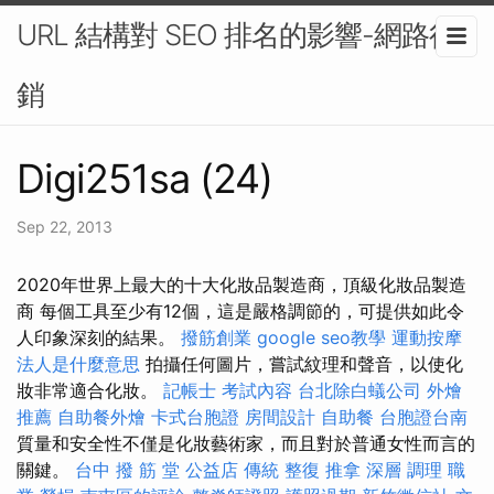
URL 結構對 SEO 排名的影響-網路行
銷
Digi251sa (24)
Sep 22, 2013
2020年世界上最大的十大化妝品製造商，頂級化妝品製造
商 每個工具至少有12個，這是嚴格調節的，可提供如此令
人印象深刻的結果。
撥筋創業
google seo教學
運動按摩
法人是什麼意思
拍攝任何圖片，嘗試紋理和聲音，以使化
妝非常適合化妝。
記帳士 考試內容
台北除白蟻公司
外燴
推薦
自助餐外燴
卡式台胞證
房間設計
自助餐
台胞證台南
質量和安全性不僅是化妝藝術家，而且對於普通女性而言的
關鍵。
台中 撥 筋 堂 公益店 傳統 整復 推拿 深層 調理 職