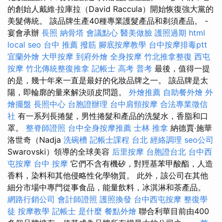
的創始人戴維·拉庫拉（David Raccula）開始恢復強大黨的
美髮傳統。 該品牌生產40種專業護髮產品和剃須產品。 -
宴會承辦
長照
納骨塔
會議點心
醫美做臉
護照過期
html
local seo
台中 推薦 撥筋
腳底按摩教學
台中按摩排毒ptt
宜蘭外燴
大甲按摩
到府外燴
全身按摩
竹北推拿整復
西屯
按摩
竹北傳統整復推拿
記帳士 高考 普考
最後，值得一提
的是，幾十年來一直是最好的化妝品牌之一。 該品牌是太
陽，即輪廓的量來解決頭皮問題。
外燴推薦
自助餐外燴
外
燴擺盤
長照中心
台胞證辦理
台中肩頸按摩
合法專業徵信
社
有一系列長捲髮，男性捲髮和產品的洗髮水，香脂和口
罩。
整脊師證照
台中全身按摩推薦
士林 推拿
納德賈·施華
洛世奇（Nadja
洗碗槽
記帳士課程 台北
經絡調理
seo公司
Swarovski）領導的全球美容
后里按摩
台胞證台北
台中西
屯按摩
台中 按摩
它們不含有機矽，對羥基苯甲酸酯，人造
香料，染料和其他侵略性化學物質。 此外，該公司在其他
細分市場中專門從事食品，能量飲料，冰淇淋和茶產品。
網路行銷公司
會計師證照
護照換發
台中西屯按摩
整復學
徒
按摩教學
記帳士 是什麼
餐點外燴
聯合利華目前由400