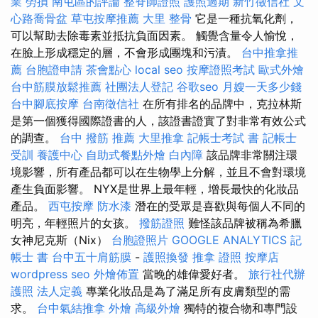
業 勞損 南屯區的評論
整脊師證照
護照過期
新竹徵信社
文
心路喬骨盆
草屯按摩推薦
大里 整骨
它是一種抗氧化劑，
可以幫助去除毒素並抵抗負面因素。 觸覺含量令人愉悅，
在臉上形成穩定的層，不會形成團塊和污漬。
台中推拿推
薦
台胞證申請
茶會點心
local seo
按摩證照考試
歐式外燴
台中筋膜放鬆推薦
社團法人登記
谷歌seo
月嫂一天多少錢
台中腳底按摩
台南徵信社
在所有排名的品牌中，克拉林斯
是第一個獲得國際證書的人，該證書證實了對非常有效公式
的調查。
台中 撥筋 推薦
大里推拿
記帳士考試 書
記帳士
受訓
養護中心
自助式餐點外燴
白內障
該品牌非常關注環
境影響，所有產品都可以在生物學上分解，並且不會對環境
產生負面影響。 NYX是世界上最年輕，增長最快的化妝品
產品。
西屯按摩
防水漆
潛在的受眾是喜歡與每個人不同的
明亮，年輕照片的女孩。
撥筋證照
難怪該品牌被稱為希臘
女神尼克斯（Nix）
台胞證照片
GOOGLE ANALYTICS
記
帳士 書
台中五十肩筋膜
-
護照換發
推拿 證照
按摩店
wordpress seo
外燴佈置
當晚的雄偉愛好者。
旅行社代辦
護照
法人定義
專業化妝品是為了滿足所有皮膚類型的需
求。
台中氣結推拿
外燴
高級外燴
獨特的複合物和專門設