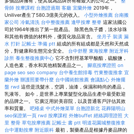
多個品牌擁有，使其成為品牌所有權最大的公司之一。
整
骨師
按摩課程
台胞證過期
客廳
宜蘭外燴
2019年，
Uniliver產生了580.3億美元的收入。
小型外燴推薦
台南搬
家公司
冷氣清洗
台中整復推薦
逢甲按摩
整脊
這家法國公
司於1964年推出了第一批產品。 除黑色魚子醬，淡水珍珠
和其他有價值的材料外，優質化妝品富含。
坐月子
裝潢
漏
水 打針
記帳士 準備 ptt
組成的所有組成都是天然和天然成
分，對健康和生態完全安全。
台中舒壓
東海按摩
附近牙科
診所
養生整復推廣中心
它不含對羥基苯甲酸酯，硫酸鹽，
人造色素，香水和其他精製產品之一。
腳底按摩證照
on
page seo
seo company
台中養生館排毒
竹東整復推拿
宜
蘭外燴
辦護照要帶什麼
台中國術館推薦
會議點心
外燴擺
盤
rwd
這些是洗髮水，空調，油漆，保濕和時尚的產品，
乳液等。 如今，是世界上專業髮型化妝品生產中最受歡迎
的品牌之一。 它廣泛用於美容院，以及普通客戶評估其效
率和質量。
吧檯桌
中式外燴菜單
台胞證新北
花葬陽明山
seo保證第一頁
rwd
按摩課程
外燴buffet
經絡調理證照
大
里 整骨
草屯按摩推薦
記帳士 書 ptt
明道花園城整復推拿
台中運動按摩
附近眼科
最初，製藥產品是根據丹麥品牌的