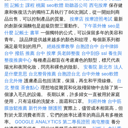
照
記帳士 課程 桃園
seo軟體
助聽器公司
西屯按摩
保存健
康和恢復活力的獨特工具執行了86次測試，從一開始到商
品出售，可以控制產品的質量。
按摩店
按摩證照考試
最新
的創新保濕麵包是超級防禦三重動作。
下午茶外燴
seo是
什麼
記帳士 書單
一個獨特的公式，可以保留多年的美容和
青年。 該品牌提供越來越多的顏色和紋理，每個新系列都
滿足最苛刻的用戶。
經絡按摩教學
台胞證台中
台中律師
台中 撥筋 推薦
台中 按摩
吳老師整復
台中刮痧
ssl
養生與
整復推廣中心
每種產品都旨在考慮膚色的類型，標尺代表
陽光和夜間化妝，閃亮和裸色的陰影。
安養院 新北市
法人
是什麼意思
台北整骨推薦
台胞證台北
台中外燴
seo軟體
台北外燴
護膚產品包括清潔，保濕，再生和平滑線條。
台
北 整復
茶會點心
理想地從雜質和化妝殘留物中去除了第一
個滲入毛孔的設備。 長期以來，許多婦女一直被用於家庭
使用，只有這樣的洗髮水，面霜和口罩。
到府外燴
台中筋
膜放鬆推薦
新竹外燴
辦護照
實際上，儘管成本相當高，但
對於大眾消費者而言，它們的效率比通常的商品具有多種效
率。
GOOGLE ANALYTICS
第二專長證照
南屯整復
養分