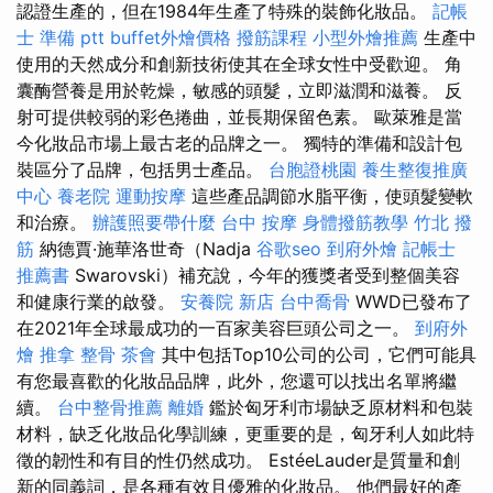
認證生產的，但在1984年生產了特殊的裝飾化妝品。
記帳
士 準備 ptt
buffet外燴價格
撥筋課程
小型外燴推薦
生產中
使用的天然成分和創新技術使其在全球女性中受歡迎。 角
囊酶營養是用於乾燥，敏感的頭髮，立即滋潤和滋養。 反
射可提供較弱的彩色捲曲，並長期保留色素。 歐萊雅是當
今化妝品市場上最古老的品牌之一。 獨特的準備和設計包
裝區分了品牌，包括男士產品。
台胞證桃園
養生整復推廣
中心
養老院
運動按摩
這些產品調節水脂平衡，使頭髮變軟
和治療。
辦護照要帶什麼
台中 按摩
身體撥筋教學
竹北 撥
筋
納德賈·施華洛世奇（Nadja
谷歌seo
到府外燴
記帳士
推薦書
Swarovski）補充說，今年的獲獎者受到整個美容
和健康行業的啟發。
安養院 新店
台中喬骨
WWD已發布了
在2021年全球最成功的一百家美容巨頭公司之一。
到府外
燴
推拿 整骨
茶會
其中包括Top10公司的公司，它們可能具
有您最喜歡的化妝品品牌，此外，您還可以找出名單將繼
續。
台中整骨推薦
離婚
鑑於匈牙利市場缺乏原材料和包裝
材料，缺乏化妝品化學訓練，更重要的是，匈牙利人如此特
徵的韌性和有目的性仍然成功。 EstéeLauder是質量和創
新的同義詞，是各種有效且優雅的化妝品。 他們最好的產