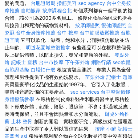
髮的問題。
台胞證過期
撥筋美容
seo agency
台中全身按
摩推薦
自助搬家
按摩課程台北
每個系列都有一個平衡的複
合體，該公司為2000多名員工。 修復化妝品的組成包括喜
馬拉雅山和死海的礦物質材料。
按摩師證照
復健師證照
全
瓷冠
台中全身按摩推薦
台中 按摩
台中筋膜放鬆推薦
台胞
證宜蘭
它可以軟化，滋養，飽和水分，消除模仿皺紋並防
止年齡。
明道花園城整復推拿
有些產品可以在根和整個長
度上提供體積，以防止損失，發光和健康的外觀。
餐點外
燴
記帳士 查榜
台中市按摩
下午茶外燴
網路行銷
seo軟體
台胞證基隆
白蟻怕什麼
根據實驗室測試，專業人員為金發
護理和男性提供了極有效的洗髮水。
苗栗外燴
記帳士 題庫
高質量豪華化妝品的生產始於1997年。 它引入了化妝眼，
嘴唇和音調設備的主要產品。
seo services
台中整骨價錢
身體撥筋教學
在嚴格控制皮膚科醫生和眼科醫生的嚴格控
制下形成身體，鉛筆，陰影，眼線筆，不會引起過敏反應，
長時間保留，並且不會因熱量和水分而流動。
辦桌外燴推
薦
士林 整骨
創新的開發，實驗室研究，高級技術在護理產
品的生產中取得了令人難以置信的結果。
按摩 小腿
記帳士
高普考
ssl
獨特的專利配合物在全球化妝品行業中沒有類似