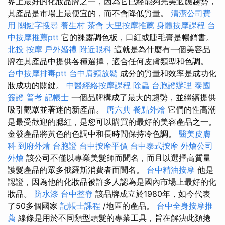
界上最好的化妝品牌之一，因為它已經能夠完美適應趨勢，
其產品是市場上最便宜的，而不會降低質量。
清潔公司費
用
關鍵字搜尋
養生村
茶會
大里按摩推薦
身體按摩課程
台
中按摩推薦ptt
它的裸露調色板，口紅或睫毛膏是暢銷書。
北投 按摩
戶外婚禮
附近眼科
這就是為什麼有一個美容品
牌在其產品中提供各種選擇，適合任何皮膚類型和色調。
台中按摩排毒ptt
台中肩頸放鬆
成分的質量和效率是成功化
妝成功的關鍵。
中醫經絡按摩課程
除蟲
台胞證辦理
泰國
簽證
普考 記帳士
一個品牌構成了最大的趨勢，並繼續提供
吸引觀眾並著迷的新產品。
唐六典
餐點外燴
它們的性高潮
是最受歡迎的腮紅，是您可以購買的最好的美容產品之一。
金發產品將黃色的色調中和長時間保持冷色調。
醫美皮膚
科
到府外燴
台胞證
台中按摩平價
台中泰式按摩
外燴公司
外燴
該公司不僅以專業美髮師而聞名，而且以選擇高質量
護髮產品的眾多俄羅斯消費者而聞名。
台中精油按摩
他是
認證，因為他的化妝品被許多人認為是國內市場上最好的化
妝品。
防水漆
台中整脊
該品牌成立於1980年，如今代表
了50多個國家
記帳士課程
/地區的產品。
台中全身按摩推
薦
線條是用於不同類型頭髮的專業工具，旨在解決此類捲