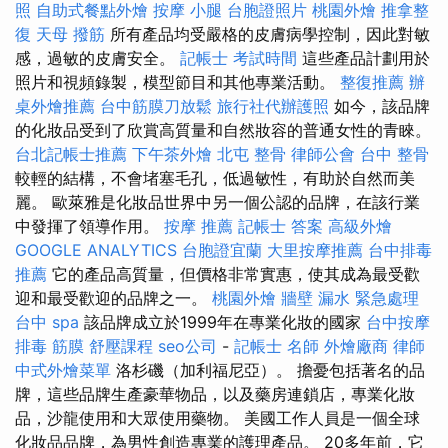
照
自助式餐點外燴
按摩 小腿
台胞證照片
桃園外燴
推拿整
復
天母 撥筋
所有產品均受嚴格的皮膚病學控制，因此對敏
感，過敏的皮膚安全。
記帳士 考試時間
這些產品計劃用於
照片和視頻錄製，模型節目和其他專業活動。
整復推薦
辦
桌外燴推薦
台中筋膜刀放鬆
旅行社代辦護照
如今，該品牌
的化妝品受到了欣賞高質量和自然妝容的普通女性的青睞。
台北記帳士推薦
下午茶外燴
北屯 整骨
律師公會
台中 整骨
較輕的結構，不會堵塞毛孔，低過敏性，有助於自然而美
麗。 歐萊雅是化妝品世界中另一個公認的品牌，在該行業
中發揮了領導作用。
按摩 推薦
記帳士 答案
高級外燴
GOOGLE ANALYTICS
台胞證宜蘭
大里按摩推薦
台中排毒
推薦
它的產品高質量，但價格非常實惠，使其成為最受歡
迎和最受歡迎的品牌之一。
桃園外燴
牆壁 漏水 緊急處理
台中 spa
該品牌成立於1999年在專業化妝的國家
台中按摩
排毒
筋膜
舒壓課程
seo公司
-
記帳士 名師
外燴廠商
律師
中式外燴菜單
洛杉磯（加利福尼亞）。 擔憂包括著名的品
牌，這些品牌生產豪華物品，以及藥房連鎖店，專業化妝
品，沙龍使用和大眾使用藥物。 美國工作人員是一個全球
化妝品品牌，為男性創造專業的護理產品。 20多年前，它