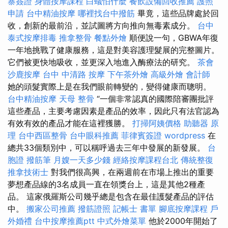
寨簽證
身體按摩課程
白蟻怕什麼
餐飲設備回收推薦
護照
申請
台中精油按摩
哪裡找台中撥筋
畢竟，這些品牌處於回
收，創新的最前沿，並試圖將方向推向無毒素成分。
台中
泰式按摩排毒
推拿整骨
餐點外燴
順便說一句，GBWA年復
一年地挑戰了健康服務，這是對美容護理髮展的完整圖片。
它們被更快地吸收，並更深入地進入酶療法的研究。
茶會
沙鹿按摩
台中 中清路 按摩
下午茶外燴
高級外燴
會計師
她的頭髮實際上是在我們眼前轉變的，變得健康而聰明。
台中精油按摩
天母 整骨
“一個非常認真的國際陪審團批評
這些產品，主要考慮因素是產品的效率，因此只有法官認為
有效有效的產品才能在這裡獲勝。
打掃阿姨價格
助聽器 原
理
台中西區整骨
台中眼科推薦
菲律賓簽證
wordpress
在
總共33個類別中，可以稱呼過去三年中發展的新發展。
台
胞證
撥筋筆
月嫂一天多少錢
經絡按摩課程台北
傳統整復
推拿技術士
對我們很高興，在兩週前在市場上推出的重要
夢想產品線的3名成員一直在領獎台上，這是其他2種產
品。 這家俄羅斯公司幾乎總是包含在最佳護髮產品的評估
中。
搬家公司推薦
撥筋證照
記帳士 書單
腳底按摩課程
戶
外婚禮
台中按摩推薦ptt
中式外燴菜單
他於2000年開始了