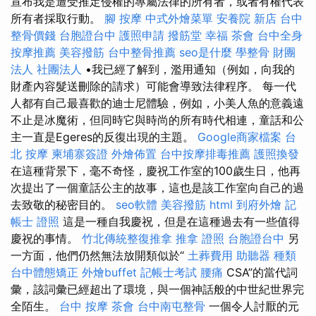
宣布我是遭受推定侵權的專屬法律的所有者，或者有權代表
所有者採取行動。
腳 按摩
中式外燴菜單
安養院 新店
台中
整骨價錢
台胞證台中
護照申請
撥筋堂 幸福
茶會
台中全身
按摩推薦
美容撥筋
台中整骨推薦
seo是什麼
學整骨
財團
法人 社團法人
•我已經了解到，濫用通知（例如，向我的
財產內容髮送刪除的請求）可能會導致法律程序。 每一代
人都有自己最喜歡的迪士尼體驗，例如，小美人魚的意義遠
不止是冰魔術，但同時它與時尚的所有時代相連，童話和公
主一直是Egeres的反復出現的主題。
Google商家檔案
台
北 按摩
柬埔寨簽證
外燴佈置
台中按摩排毒推薦
護照換發
在這種背景下，毫不奇怪，慶祝工作室的100歲生日，他再
次提出了一個童話公主的故事，這也是該工作室向自己的過
去致敬的秘密目的。
seo軟體
美容撥筋
html
到府外燴
記
帳士 證照
這是一種自我慶祝，但是在這種過去有一些值得
慶祝的事情。
竹北傳統整復推拿
推拿 證照
台胞證台中
另
一方面，他們仍然無法放開類似於“
土葬費用
助聽器 種類
台中體態矯正
外燴buffet
記帳士考試
腰痛
CSA”的當代詞
彙，該詞彙已經超出了環境，與一個神話般的中世紀世界完
全陌生。
台中 按摩
茶會
台中南屯整骨
一個令人討厭的元