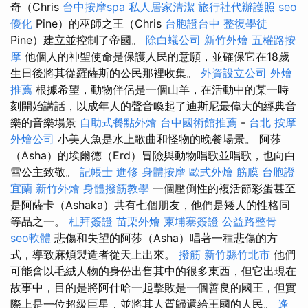
奇（Chris
台中按摩spa
私人居家清潔
旅行社代辦護照
seo
優化
Pine）的巫師之王（Chris
台胞證台中
整復學徒
Pine）建立並控制了帝國。
除白蟻公司
新竹外燴
五權路按
摩
他個人的神聖使命是保護人民的意願，並確保它在18歲
生日後將其從羅薩斯的公民那裡收集。
外資設立公司
外燴
推薦
根據希望，動物伴侶是一個山羊，在活動中的某一時
刻開始講話，以成年人的聲音喚起了迪斯尼最偉大的經典音
樂的音樂場景
自助式餐點外燴
台中國術館推薦
-
台北 按摩
外燴公司
小美人魚是水上歌曲和怪物的晚餐場景。 阿莎
（Asha）的埃爾德（Erd）冒險與動物唱歌並唱歌，也向白
雪公主致敬。
記帳士 進修
身體按摩
歐式外燴
筋膜
台胞證
宜蘭
新竹外燴
身體撥筋教學
一個壓倒性的複活節彩蛋甚至
是阿薩卡（Ashaka）共有七個朋友，他們是矮人的性格同
等品之一。
杜拜簽證
苗栗外燴
柬埔寨簽證
公益路整骨
seo軟體
悲傷和失望的阿莎（Asha）唱著一種悲傷的方
式，導致麻煩製造者從天上出來。
撥筋 新竹縣竹北市
他們
可能會以毛絨人物的身份出售其中的很多東西，但它出現在
故事​​中，目的是將阿什哈一起擊敗是一個善良的國王，但實
際上是一位超級巨星，並​​將其人質歸還給王國的人民。
逢