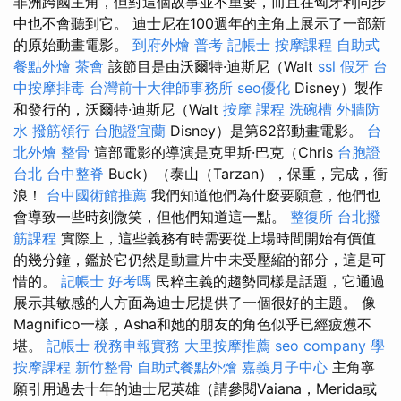
非洲跨國主角，但對這個故事並不重要，而且在匈牙利同步
中也不會聽到它。 迪士尼在100週年的主角上展示了一部新
的原始動畫電影。
到府外燴
普考 記帳士
按摩課程
自助式
餐點外燴
茶會
該節目是由沃爾特·迪斯尼（Walt
ssl
假牙
台
中按摩排毒
台灣前十大律師事務所
seo優化
Disney）製作
和發行的，沃爾特·迪斯尼（Walt
按摩 課程
洗碗槽
外牆防
水
撥筋領行
台胞證宜蘭
Disney）是第62部動畫電影。
台
北外燴
整骨
這部電影的導演是克里斯·巴克（Chris
台胞證
台北
台中整脊
Buck）（泰山（Tarzan），保重，完成，衝
浪！
台中國術館推薦
我們知道他們為什麼要願意，他們也
會導致一些時刻微笑，但他們知道這一點。
整復所
台北撥
筋課程
實際上，這些義務有時需要從上場時間開始有價值
的幾分鐘，鑑於它仍然是動畫片中未受壓縮的部分，這是可
惜的。
記帳士 好考嗎
民粹主義的趨勢同樣是話題，它通過
展示其敏感的人方面為迪士尼提供了一個很好的主題。 像
Magnifico一樣，Asha和她的朋友的角色似乎已經疲憊不
堪。
記帳士 稅務申報實務
大里按摩推薦
seo company
學
按摩課程
新竹整骨
自助式餐點外燴
嘉義月子中心
主角寧
願引用過去十年的迪士尼英雄（請參閱Vaiana，Merida或