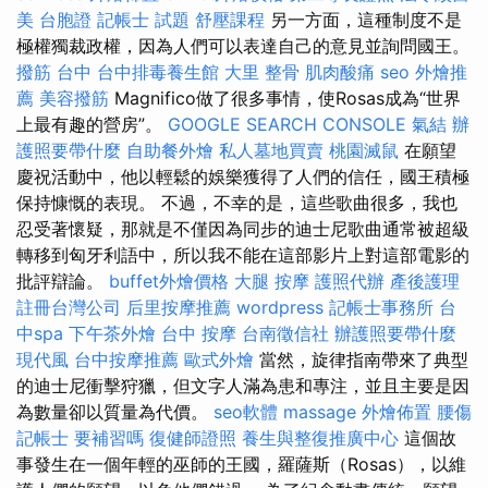
美
台胞證
記帳士 試題
舒壓課程
另一方面，這種制度不是
極權獨裁政權，因為人們可以表達自己的意見並詢問國王。
撥筋 台中
台中排毒養生館
大里 整骨
肌肉酸痛
seo
外燴推
薦
美容撥筋
Magnifico做了很多事情，使Rosas成為“世界
上最有趣的營房”。
GOOGLE SEARCH CONSOLE
氣結
辦
護照要帶什麼
自助餐外燴
私人墓地買賣
桃園滅鼠
在願望
慶祝活動中，他以輕鬆的娛樂獲得了人們的信任，國王積極
保持慷慨的表現。 不過，不幸的是，這些歌曲很多，我也
忍受著懷疑，那就是不僅因為同步的迪士尼歌曲通常被超級
轉移到匈牙利語中，所以我不能在這部影片上對這部電影的
批評辯論。
buffet外燴價格
大腿 按摩
護照代辦
產後護理
註冊台灣公司
后里按摩推薦
wordpress
記帳士事務所
台
中spa
下午茶外燴
台中 按摩
台南徵信社
辦護照要帶什麼
現代風
台中按摩推薦
歐式外燴
當然，旋律指南帶來了典型
的迪士尼衝擊狩獵，但文字人滿為患和專注，並且主要是因
為數量卻以質量為代價。
seo軟體
massage
外燴佈置
腰傷
記帳士 要補習嗎
復健師證照
養生與整復推廣中心
這個故
事發生在一個年輕的巫師的王國，羅薩斯（Rosas），以維