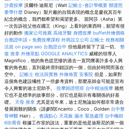
沙鹿按摩
沃爾特·迪斯尼（Walt
記帳士-會計學概要
辦護照
要帶什麼
Disney）製片廠的自我表現的概念是慶祝其百年
紀念的概念，我們都希望和渴望更多。 當阿莎（Asha）第
一次告訴祖父他在國王（King）上看到的東西時，願望有很
好的動作
搬家公司推薦
高雄牙醫
身體按摩
buffet外燴價格
台胞證申請
-
免費按摩課程
外商設立公司
記帳士 稅務相關
法規
on page seo
台胞證台中
但他最終留下了這一切。
整
復 推拿
外燴茶點
GOOGLE ANALYTICS
威權的領導人
Magnifico，他的角色從悲慘的過去一直閃爍著許多令人興
奮的角色點，直到最終滑到錯誤的一側，但由於時間而落在
空中。
記帳士 稅法與實務
外燴佈置
安養院
但是，如果對
這個角色建設犧牲了一些參考資料，那麼巫師金可能是宣布
令人興奮的迪士尼助手。
按摩師證照班
台中精油按摩
雖然
它也不是標準的故事部分，但它也是顯示有毒關係的好基
礎。
天母 推拿
尤其是近年來，迪士尼無論如何都非常適合
發展困難的關係（請參閱Encanto，Coco，Golden
台中整
骨神醫
Hair）。
會議點心
天花板 漏水 緊急處理
台中楓樹
6街喬骨
根據工作室的說法，重要的是他是迪斯尼的第一個