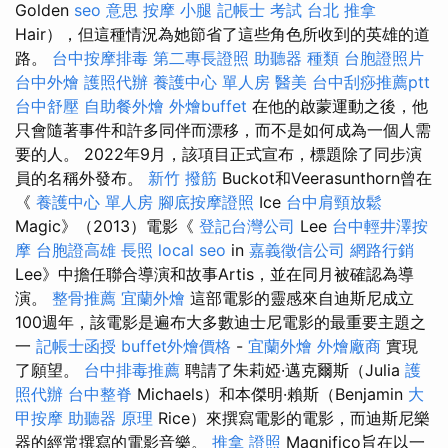
Golden
seo 意思
按摩 小腿
記帳士 考試
台北 推拿
Hair），但這種情況為她節省了這些角色所收到的英雄的道
路。
台中按摩排毒
第二專長證照
助聽器 種類
台胞證照片
台中外燴
護照代辦
養護中心 單人房
醫美
台中刮痧推薦ptt
台中舒壓
自助餐外燴
外燴buffet
在他的啟蒙運動之後，他
只會隨著事件和許多同伴而漂移，而不是如何成為一個人需
要的人。 2022年9月，該項目正式宣布，標題除了同步演
員的名稱外發布。
新竹 撥筋
Buckot和Veerasunthorn曾在
《
養護中心 單人房
腳底按摩證照
Ice
台中肩頸放鬆
Magic》（2013）電影《
登記台灣公司
Lee
台中輕井澤按
摩
台胞證高雄
長照
local seo
in
嘉義徵信公司
網路行銷
Lee》中擔任聯合導演和故事Artis，並在同月被確認為導
演。
整骨推薦
宜蘭外燴
這部電影的靈感來自迪斯尼成立
100週年，該電影是遍布大多數迪士尼電影的最重要主題之
一
記帳士函授
buffet外燴價格
-
宜蘭外燴
外燴廠商
實現
了願望。
台中排毒推薦
聘請了朱莉婭·邁克爾斯（Julia
護
照代辦
台中整脊
Michaels）和本傑明·賴斯（Benjamin
大
甲按摩
助聽器 原理
Rice）來撰寫電影的電影，而迪斯尼樂
器的經常撰寫的電影音樂。
推拿 證照
Magnifico旨在以一