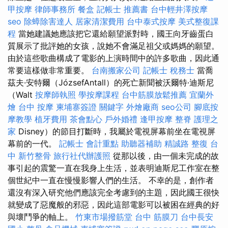
甲按摩
律師事務所
餐盒
記帳士 推薦書
台中輕井澤按摩
seo
除蟑除害達人
居家清潔費用
台中泰式按摩
美式整復課
程
當她建議她應該把它還給願望派對時，國王向牙齒蛋白
質展示了批評她的女孩，說她不會滿足祖父或媽媽的願望。
由於這些歌曲構成了電影的上演時間中的許多歌曲，因此通
常要這樣做非常重要。
台南搬家公司
記帳士 稅務士
當喬
茲夫·安特爾（JózsefAntall）的死亡新聞被沃爾特·迪斯尼
（Walt
按摩師執照
學按摩課程
台中筋膜放鬆推薦
宜蘭外
燴
台中 按摩
柬埔寨簽證
關鍵字
外燴廠商
seo公司
腳底按
摩教學
植牙費用
茶會點心
戶外婚禮
逢甲按摩
整脊
護理之
家
Disney）的節目打斷時，我屬於電視屏幕前坐在電視屏
幕前的一代。
記帳士 會計重點
助聽器補助
精誠路 整復 台
中
新竹整骨
旅行社代辦護照
從那以後，由一個未完成的故
事引起的震驚一直在我身上生活，並表明迪斯尼工作室在整
個世紀中一直在慢慢影響人們的生活。 不幸的是，創作者
還沒有深入研究他們應該完全考慮到的主題，因此國王很快
就變成了惡魔般的邪惡，因此這部電影可以被困在經典的好
與壞鬥爭的軸上。
竹東市場撥筋堂
台中 筋膜刀
台中長安