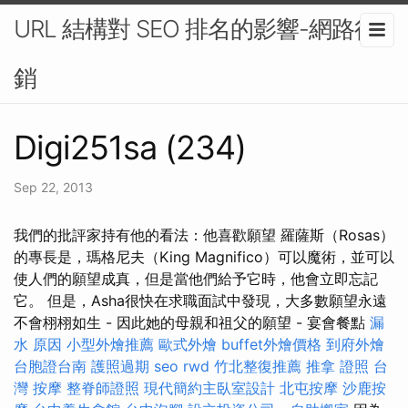
URL 結構對 SEO 排名的影響-網路行
銷
Digi251sa (234)
Sep 22, 2013
我們的批評家持有他的看法：他喜歡願望 羅薩斯（Rosas）
的專長是，瑪格尼夫（King Magnifico）可以魔術，並可以
使人們的願望成真，但是當他們給予它時，他會立即忘記
它。 但是，Asha很快在求職面試中發現，大多數願望永遠
不會栩栩如生 - 因此她的母親和祖父的願望 - 宴會餐點
漏
水 原因
小型外燴推薦
歐式外燴
buffet外燴價格
到府外燴
台胞證台南
護照過期
seo
rwd
竹北整復推薦
推拿 證照
台
灣 按摩
整脊師證照
現代簡約主臥室設計
北屯按摩
沙鹿按