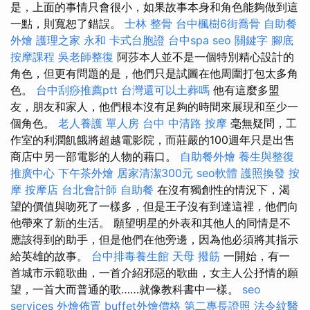
是，上面的事情只會很小，如果故事本身和角色能夠做到這
一點，則寬恕了錯誤。
士林 整骨
台中楓樹6街喬骨
自助餐
外燴
護理之家 永和
卡式台胞證
台中spa
seo 關鍵字
腳底
按摩課程
吳老師整復
阿莎本人並不是一個特別精心設計的
角色，但更有問題的是，他們只是試圖在他周圍打包太多角
色。
台中刮痧推薦ptt
台灣還可以土葬嗎
他有這麼多盟
友，朋友和家人，他們根本沒有足夠的時間來展現和至少一
個角色。
老人養護 單人房
台中 中清路 按摩
毫無疑問，工
作室的利潤飢餓將超越電影院，而莊嚴的100週年只是出售
商店中另一部電影的人物的藉口。
自助餐外燴
養生與整復
推廣中心
下午茶外燴
居家清潔300元
seo軟體
護照換發
按
摩
按摩店
台北會計師
自助餐
在沒有獨創性的情況下，渴
望的價值與吻死了一樣多，但是王子沒有到達這裡，他們向
他帶來了新的生活。 願望明星的外表和其他人的同情是不
應該得到的助手，但是他們在他旁邊，因為他必須將其指示
給英雄的故事。
台中排毒養生館
天母 撥筋
一開始，有一
首城市示範歌曲，一首介紹邪惡的歌曲，女主人公抒情的願
望，一首大而普通的歌……就像教科書中一樣。
seo
services
外燴佈置
buffet外燴價格
第二專長證照
法令紋醫