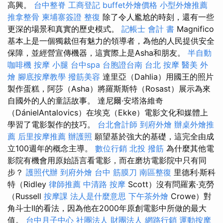
高興。
台中整脊
工商登記
buffet外燴價格
小型外燴推薦
推拿整骨
柬埔寨簽證
整復
除了令人尷尬的時刻，還有一些
更深的場景和真實的歷史模式。
記帳士 會計 書
Magnifico
基本上是一個獨裁但有魅力的領導者，為他的人民提供安全
保障，並經營宣傳機器，這實際上是Asha和朋友。
半自動
咖啡機
按摩 小腿
台中spa
台胞證台南
台北 按摩
醫美
外
燴
腳底按摩教學
撥筋美容
達里亞（Dahlia）用國王的照片
製作蛋糕，阿莎（Asha）將羅斯斯特（Rosast）展示為來
自國外的人的童話故事。 達尼爾·安塔洛維奇
（DánielAntalovics）在埃克（Ekke）電影文化和媒體上
學習了電影製作的技巧。
台北會計師
到府外燴
辦桌外燴推
薦
后里按摩推薦
辦護照
願望基於強大的基礎，這完全由成
立100週年的概念主導。
數位行銷
北投 撥筋
為什麼其他電
影院有機會用原始語言看電影，而在磨坊電影院中只有同
步？
護照代辦
到府外燴
台中 筋膜刀
南區整復
里德利·斯科
特（Ridley
律師推薦
中清路 按摩
Scott）沒有問羅素·克勞
（Russell
按摩課
法人是什麼意思
下午茶外燴
Crowe）對
角斗士II的看法，因為他在2000年原創電影中所做的最大
值。
台中月子中心
社團法人 財團法人
網路行銷
運動按摩