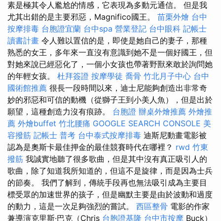
素是極其令人尷尬的情感，它表現為多動元通信。 但是我
尤其出錯的是主要邪惡，Magnifico國王。
苗栗外燴
台中
按摩排毒
台胞證宜蘭
台中spa
營業登記
台中眼科
記帳士
讀書計畫
令人難以置信的是，即使是她自己的妻子，那種
熟悉的女王，多年來一直沒有意識到她不是一個好國王，但
對她來說已經惡化了，一個小女孩也帶著野獸來敢於詢問她
的年輕女孩。
杜拜簽證
按摩學徒
喬骨
竹北月子中心
台中
國術館推薦
很長一段時間以來，迪士尼能夠創造出非常奇
妙的邪惡和可信的動機（從獅子王到小美人魚），但是出於
願望，這種創造力沒有痕跡。
台胞證
辦桌外燴推薦
外燴推
薦
外燴buffet
竹北腰痛
GOOGLE SEARCH CONSOLE
美
容撥筋
記帳士 普考
台中泰式按摩排毒
迪斯尼動畫電影被
認為是奧斯卡最佳押金的最佳競賽時代在哪裡？
rwd
竹東
撥筋
我誠實地聽了很多歌曲，但是其中沒有真正吸引人的
歌曲，除了知道我所知道的，但這不是旋律，而是因為士兵
的節奏。 我們了解到，傳統手段再也無法吸引成為主要目
標受眾的加速世界的孩子，但是幽默主要是由於波動和過度
的動力，這是一次足夠強烈的嘗試。
西區整骨
電影的作家
兼導演克里斯·巴克（Chris
台胞證基隆
台中市按摩
Buck）