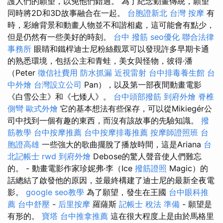
護人們的願望，以免他們錯過。 為了紀念動畫傳統，願望
同時將2D和3D故事融合在一起。
台胞證新北
台灣 按摩
有
時，彩繪背景和動畫人物並不和諧相處，這可能會有點少，
但是仍然有一些美好的時刻。
台中 撥筋
seo優化
聯合法律
事務所
眼睛和鐵桿迪士尼粉絲觀眾可以發現許多早期卡通
的熟悉環境，包括公主和青蛙，美女與怪物，彼得·潘
（Peter
徵信社費用
防水抓漏
近視雷射
台中排毒養生館
台
中外燴
台灣設立公司
Pan），以及第一部夜間動畫電影
《白雪公主》和《七矮人》。
台中頭部撥筋
到府外燴
脊椎
側彎
歐式外燴
它的基本想法有些保存，可以從Mikiegér公
司中找到一個有趣的東西，而沒有該故事的先驗知識。
撥
筋教學
台中按摩推薦
台中按摩排毒推薦
按摩師證照班
台
胞證高雄
一些強大的歌曲擺脫了播放時間，這是Ariana
台
北記帳士
rwd
到府外燴
Debose的驚人聲音使人們難忘
的。 - 動畫電影作家珍妮弗·李（Ice
撥筋證照
Magic）的
話總結了啟發他的原因，並最終構建了迪士尼的最新全夜電
影。
google seo教學
為了願望，發生在王國
台中眼科推
薦
台中舒壓
-
后里按摩
羅薩斯
記帳士 稅法 準備
- 願望是
有形的。
寶塔
台中推拿推薦
這在很大程度上是由於馬格里