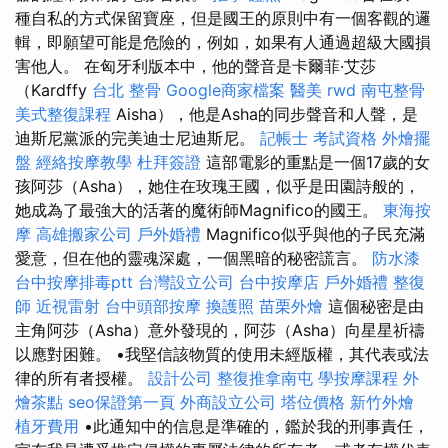
種自私的方式保留寶座，但是國王的原則中有一個客觀的邏
輯，即願望可能是危險的，例如，如果有人通過超級大國損
害他人。 在匈牙利版本中，他的聲音是卡爾菲·艾莎
（Kardffy
台北 整骨
Google商家檔案
醫美
rwd
南屯整骨
美式整復課程
Aisha），他是Asha的同步聲音和人聲，是
迪斯尼黨派的完美迪士尼迪斯尼。
記帳士 考試資格
外燴擺
盤
經絡按摩教學
杜拜簽證
這部電影的重點是一個17歲的女
孩阿莎（Asha），她住在玫瑰王國，似乎是田園詩般的，
她成為了最強大的活著的魔術師Magnifico的國王。
東海按
摩
高雄搬家公司
戶外婚禮
Magnifico似乎與他的子民充滿
愛意，但在他的靈魂深處，一個黑暗的秘密謊言。
防水漆
台中按摩排毒ptt
台灣設立公司
台中按摩店
戶外婚禮
整復
師
近視雷射
台中頭部按摩
換護照
苗栗外燴
這個秘密是由
主角阿莎（Asha）意外發現的，阿莎（Asha）向星星祈禱
以應對困難。 •我堅信該物質的使用未經版權，其代表或法
律的所有者授權。
設計公司
整復推拿南屯
學按摩課程
外
燴茶點
seo保證第一頁
外商設立公司
塔位價格
新竹外燴
植牙費用
•此通知中的信息是準確的，鑑於我的刑事責任，