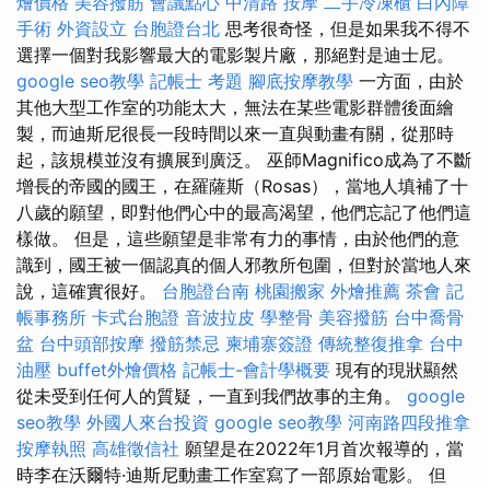
燴價格
美容撥筋
會議點心
中清路 按摩
二手冷凍櫃
白內障
手術
外資設立
台胞證台北
思考很奇怪，但是如果我不得不
選擇一個對我影響最大的電影製片廠，那絕對是迪士尼。
google seo教學
記帳士 考題
腳底按摩教學
一方面，由於
其他大型工作室的功能太大，無法在某些電影群體後面繪
製，而迪斯尼很長一段時間以來一直與動畫有關，從那時
起，該規模並沒有擴展到廣泛。 巫師Magnifico成為了不斷
增長的帝國的國王，在羅薩斯（Rosas），當地人填補了十
八歲的願望，即對他們心中的最高渴望，他們忘記了他們這
樣做。 但是，這些願望是非常有力的事情，由於他們的意
識到，國王被一個認真的個人邪教所包圍，但對於當地人來
說，這確實很好。
台胞證台南
桃園搬家
外燴推薦
茶會
記
帳事務所
卡式台胞證
音波拉皮
學整骨
美容撥筋
台中喬骨
盆
台中頭部按摩
撥筋禁忌
柬埔寨簽證
傳統整復推拿
台中
油壓
buffet外燴價格
記帳士-會計學概要
現有的現狀顯然
從未受到任何人的質疑，一直到我們故事的主角。
google
seo教學
外國人來台投資
google seo教學
河南路四段推拿
按摩執照
高雄徵信社
願望是在2022年1月首次報導的，當
時李在沃爾特·迪斯尼動畫工作室寫了一部原始電影。 但