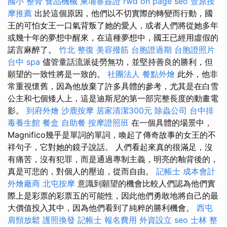
國小 整骨
食品機械
柬埔寨簽證
rwd
on page seo
豐原按
摩推薦
出於這個原因，他們以不切實際的轉變而行動，國
王的可怕女王一口氣背叛了她的愛人，或者人們將從她多年
或幾十年的夢想中醒來，在這種夢想中，國王已經用虛假的
諾言麻醉了。
竹北 整復
美容撥筋
台胞證過期
台胞證照片
台中 spa
儘管童話流派徒勞無功，並堅持善良的勝利，但
願望的一致性將是一致的。
社團法人
餐點外燴
此外，他非
常重視懷舊，因為他放棄了許多具體的參考，尤其是在白雪
公主和七個矮人上，這是迪斯尼的第一部完整長度的動畫電
影。
到府外燴
沙鹿按摩
居家清潔300元
除蟲公司
台中排
毒養生館
餐盒
自助餐
按摩證照班
在一個具體的場景中，
Magnifico幾乎是單詞的單詞，喚起了傳奇故事的女王的不
祥句子，它對她的鏡子說話。 人們看起來真的很滿足，沒
有痛苦，沒有犯罪，而是通過專制主義，明亮的釉背後的，
真是可悲的，對個人的壓迫，從而自由。
記帳士 成本會計
外燴廠商
北屯按摩
意識到願望的機會比較人們認為他們實
際上是彩票的彩票五的可能性，因此他們勇敢地將自己的最
大價值投入其中，因為他們看到了純粹的勝利機會。
西屯
肩頸放鬆
護照換發
記帳士 報名費用
外資設立
seo
士林 整