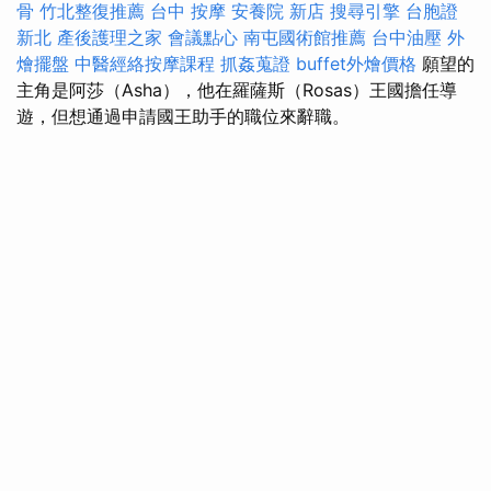
骨
竹北整復推薦
台中 按摩
安養院 新店
搜尋引擎
台胞證
新北
產後護理之家
會議點心
南屯國術館推薦
台中油壓
外
燴擺盤
中醫經絡按摩課程
抓姦蒐證
buffet外燴價格
願望的
主角是阿莎（Asha），他在羅薩斯（Rosas）王國擔任導
遊，但想通過申請國王助手的職位來辭職。