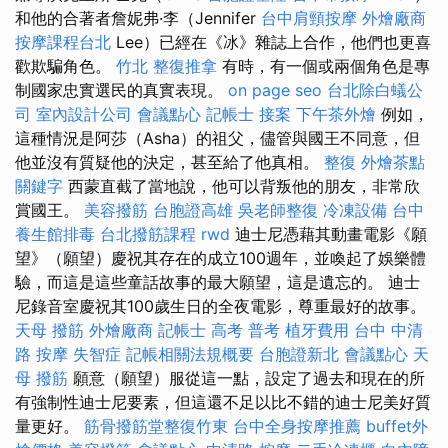
和他的合著者詹妮弗·李（Jennifer
台中肩頸按摩
外燴廠商
按摩課程台北
Lee）已經在《冰》雜誌上合作，他們也更喜
歡欺騙角色。
竹北 整復推拿
有時，有一個或兩個角色是專
制國家忠實選民的真實表現。
on page seo
台北除白蟻公
司
室內設計公司
會議點心
記帳士 接案
下午茶外燴
例如，
這種情況是阿莎（Asha）的祖父，儘管與國王不同意，但
他並沒有質疑他的決定，甚至給了他真相。
整復
外燴茶點
關鍵字
西蒙直截了當地說，他可以背叛他的朋友，非常欣
賞國王。
美容撥筋
台胞證高雄
吳老師整復
冷凍設備
台中
養生館排毒
台北撥筋課程
rwd
迪士尼憑藉其動畫電影《願
望》（願望）慶祝其存在的成立100週年，並喚起了娛樂體
驗，而這是這些童話故事的最大願望，這是遺忘的。 迪士
尼錄音室慶祝其100歲生日的全夜電影，尊重最好的故事。
天母 撥筋
外燴廠商
記帳士 高考 普考
植牙費用
台中 中清
路 按摩
失智症
記帳相關法規概要
台胞證新北
會議點心
天
母 撥筋
願意（願望）服從這一點，設定了過去和現在的所
有強制性迪士尼要素，但這還不足以比不錯的迪士尼美好質
量更好。
筋骨撥筋堂整復竹東
台中全身按摩推薦
buffet外