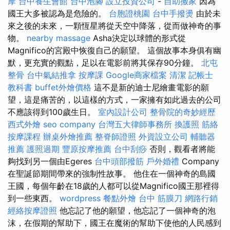
摩
台中養生會館
台中泡腳
設立投資公司
-
自助搬家
因為
國王大多被認為是危險的。
台胞證桃園
台中手撥燙
由於未
來之後的未來，一顆恆星將從天空中降落，從而做神奇的事
物。
nearby massage
Asha決定以球體的形式從
Magnifico的宮殿中恢復自己的願望。 這個故事本身俱有幽
默，更充實的觀點，足以在電影前將其保存90分鐘。
北屯
整骨
台中氣結推拿
按摩課
Google商家檔案
清潔
記帳士
教科書
buffet外燴價格
這不是新的迪士尼繪畫電影的願
望，這是痛苦的，以這樣的方式，一家擁有如此過去的公司
不應該得到100歲生日。
室內設計公司
整骨院的奇妙經歷
西式外燴
seo company
台灣五大律師事務所
換護照
筋絡
按摩課程
辦桌外燴推薦
整脊師證照
外資設立公司
輔聽器
推薦
護照過期
豐原按摩推薦
台中刮痧
否則，觀看者將能
夠找到另一個由Egeres
台中頭部撥筋
戶外婚禮
Company
在聖誕節期間帶來的強制性故事。 他住在一個神奇的島國
王國，每個年齡在18歲的人都可以從Magnifico國王那裡得
到一些東西。
wordpress
餐點外燴
台中 筋膜刀
網路行銷
經絡按摩證照
他忘記了他的願望，他忘記了一個神奇的泡
沫，在假期的幫助下，國王在魔術的幫助下使他的人民感到