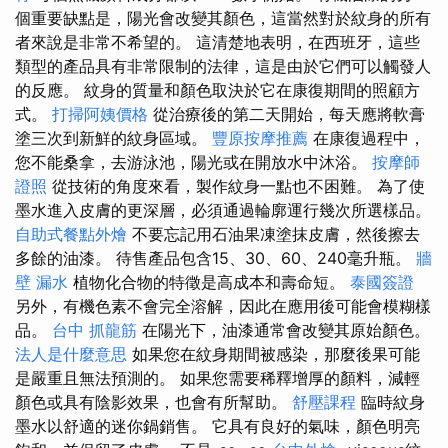
個重要缺點是，陽光會改變其顏色，這當然對於紋身的所有
者來說是非常不希望的。 這清楚地表明，在西班牙，這些
類型的產品具有非常限制的法律，這是由於它們可以觸發人
的反應。 紋身的質量和顏色取決於它在康復期間的照顧方
式。
打掃阿姨價格
從治療後的第二天開始，每天應將軟膏
塗三次到新鮮的紋身區域。
豐原按摩推薦
在康復過程中，
您不能桑拿，去游泳池，陽光或在開放水中沐浴。
按摩師
證照
從技術的角度來看，製作紋身一點也不困難。 為了使
墨水進入皮膚的更深層，必須通過輪廓運行幾次所選樣品。
自助式餐點外燴
不要忘記用石油果凍塗抹皮膚，然後擦去
多餘的油漆。 待售產品包含15、30、60、240毫升瓶。
牆
壁 漏水
植物化合物的特徵是高成本和壽命短。
泰國簽證
另外，有機色素不會完全溶解，因此在應用後可能會模糊樣
品。
台中 抓龍筋
在陽光下，油漆通常會改變其原始顏色。
法人是什麼意思
如果您在紋身期間被感染，那麼後果可能
是嚴重且無法預測的。 如果您需要稀釋增厚的顏料，減輕
顏色或具有陰影效果，也會有所幫助。
舒壓課程
臨時紋身
墨水以舒適的迷你鍋銷售。 它具有良好的氣味，顏色明亮