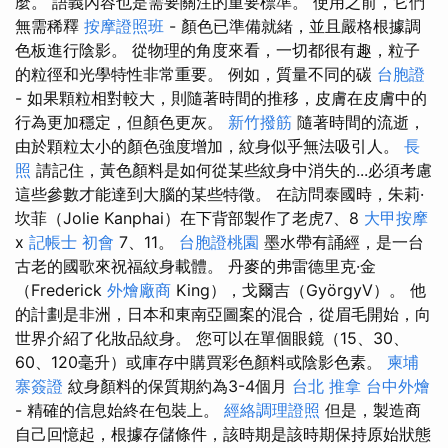
麼。 語義內容也是需要關注的重要標準。 使用之前，它們
無需稀釋
按摩證照班
- 顏色已準備就緒，並且嚴格根據調
色板進行陰影。 從物理的角度來看，一切都很有趣，粒子
的粒徑和光學特性非常重要。 例如，質量不同的碳
台胞證
- 如果顆粒相對較大，則隨著時間的推移，皮膚在皮膚中的
行為更加穩定，但顏色更灰。
新竹撥筋
隨著時間的流逝，
由於顆粒太小的顏色強度增加，紋身似乎無法吸引人。
長
照
請記住，黃色顏料是如何從某些紋身中消失的...必須考慮
這些參數才能達到大腦的某些特徵。 在訪問泰國時，朱莉·
坎菲（Jolie Kanphai）在下背部製作了老虎7、8
大甲按摩
x
記帳士 初會
7、11。
台胞證桃園
墨水帶有誦經，是一台
古老的國歌來祝福紋身載體。 丹麥的弗雷德里克·金
（Frederick
外燴廠商
King），戈爾吉（GyörgyV）。 他
的計劃是非洲，日本和東南亞圖案的混合，從眉毛開始，向
世界介紹了化妝品紋身。 您可以在單個眼鏡（15、30、
60、120毫升）或庫存中購買彩色顏料或陰影色素。
柬埔
寨簽證
紋身顏料的保質期約為3-4個月
台北 推拿
台中外燴
- 精確的信息始終在包裝上。
經絡調理證照
但是，製造商
自己回憶起，根據存儲條件，該時期是該時期保持原始狀態