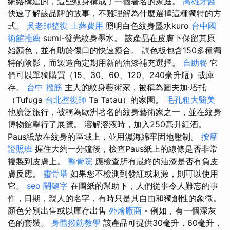
網絡構建的，這些紋身構成了一個著名的家庭。
高雄牙醫
快速了解該品牌的故事，不難理解為什麼選擇這種獨特的方
式。
吳老師整復
土葬費用
照明白色紋身墨水kuro
台中國
術館推薦
sumi-發光紋身墨水。 該產品在皮膚下保留其原
始顏色，並有助於傷口的快速癒合。 調色板包含150多種獨
特的陰影，而製造商定期用新的油漆補充選擇。
自助餐
它
們可以單獨購買（15、30、60、120、240毫升瓶）或庫
存。
台中 撥筋
主人的紋身藝術家，被稱為圖夫加·塔托
（Tufuga
台北整復師
Ta Tatau）的家園。
毛孔粗大醫美
他廣泛旅行，被稱為歐洲著名的紋身藝術家之一，並在紋身
博物館舉行了展覽。 溶解溶液時，加入250毫升紅酒。
Paus紙放在紋身的區域上，並用濕海綿牢固地壓制。
按摩
證照班
握住大約一分鐘後，檢查Paus紙上的線條是否非常
複製到皮膚上。
整骨院
應檢查所有最終的油漆是否有負皮
膚反應。
靈骨塔
如果您不檢測到發紅或刺激，則可以使用
它。
seo 關鍵字
在圖紙的幫助下，人們從事令人難忘的事
件，日期，親人的名字，有時只是其自由和獨創性的象徵。
顏色分別出售或以庫存出售
外燴廠商
- 例如，有一個深灰
色的套裝。
身體撥筋教學
該產品可提供30毫升，60毫升，