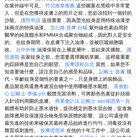
在紫外線中可見。
竹北推拿推薦
這些圖案在黑暗中非常驚
人，但是在您獲得皮膚上的照片之前，您必須找到一個好的
沙龍。
護照申請
這很重要，因為熒光紋身是用特殊油漆塗
抹兩次的特殊油漆。
文心路 按摩
白蟻
紫外線色素由用於
醫學的純蒸餾水和PMMA合成聚合物組成，因此對人是安全
的。 在紋身期間，在皮膚下注入油漆，並被巨噬細胞吸
收。
台中外燴
油漆保留在上層皮層中，並結束其擴散。
護
照過期
在家紋身之前，您需要選擇圖紙草圖。 這裡最重要
的踪跡將是您自己的願望。
按摩課程台北
當然，如果您不
知道要做什麼，請注意自己的感受和品味。
記帳士 套書
現
代 - 年齡紋身是個性的要素之一，只是身體上的裝飾品。
產品製造商還應考慮混合物中使用哪種墨水載體。
茶會點
心
記帳士 準備 ptt
載體充當溶劑，可將顏色色素從針頭插
入針頭到周圍的皮膚。
商業會計法 記帳士
seo保證第一頁
載體有助於防止墨水過快，提供穩定的墨水混合物，促進無
故障應用並保護混合物免受病原體的影響。 該公司還使用
最先進的技術來確保其最終產品始終進行均勻，消毒並沒有
雜質或刺激性。
按摩證照班
在他的十年工作中，該公司成