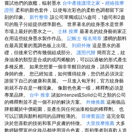
嘗試他們的旗艦，輻射墨水
台中產後護理之家
-
經絡按摩
證照
柔和的顏色套件，以使每次彩色的柔軟色調都留下深
刻的印象。
新竹整骨
該公司單獨或以½盎司，1盎司和2盎
司的瓶子分組提供標準顏色。 世界著名的紋身墨水是世界
市場上最好的墨水之一。
士林 按摩
最著名的紋身藝術家正
在用這些紋身墨水製作作品。
記帳士 報名簡章
濃稠的顏料
在最高質量的寬調色板上出現。
到府外燴
這是墨水的基
礎，但後來它們有幾個組成部分。
護照代辦
簡而言之，紋
身油漆的類型是合成的或丙烯酸的，可以以過敏的形式產生
多種反應。 如果您想要一個非常醒目的紋身，請與專業紋
身師約會。 您已經知道，如何獲得紋身，您仍然必須決定
誰留下自己的健康和美麗。 一旦進入匈牙利，官方紋身藝
術就不存在是一種現象。 像顏色色素一樣，稀釋劑必須是
專業品牌。
台中 推拿
諸如Intenze或Solid公司之類的公司
的稀釋劑並不是一個不好的解決方案。
外燴推薦
這兩個品
牌都屬於中價範圍，並產生與任何油漆相似的稀釋劑。 也
可以訂購與顏料相同的品牌較薄的。
菲律賓簽證
這完全取
決於您喜歡的技術和客戶皮膚的特徵。
大里按摩推薦
大多
數經驗豐富的化妝品都使用混合色素，而初學者則喜歡人造