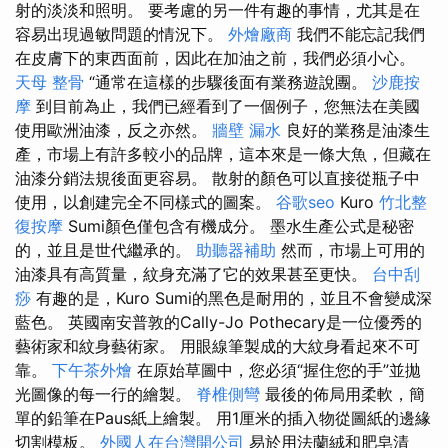
射的淡淡和照明。 要考慮的另一件有趣的事情，尤其是在
容易出現過敏問題的情況下。
外燴廠商
我們不能忘記我們
在皮膚下的東西面前，因此在加油之前，我們必須小心。
天母 整骨
“通常在這樣的步驟後面有業務遊說團。
沙鹿按
摩
到目前為止，我們已經看到了一個例子，您無法在美國
使用歐洲油漆，反之亦然。
牆壁 漏水
良好的業務是油漆生
產，市場上有許多較小的品牌，這本來是一條大魚，但藏在
油漆分銷法規後面更容易。 散射的顏色可以直接從瓶子中
使用，以創建完全不同樣式的圖案。
谷歌seo
Kuro
竹北整
復按摩
Sumi顏色僅包含有機成分。 墨水生產公式是秘密
的，並且是世代繼承的。
助聽器補助
然而，市場上可用的
油漆具有高質量，紋身充滿了它的效果甚至更快。
台中刮
痧
有趣的是，Kuro Sumi的黑色是耐用的，並且不會變成深
藍色。 英國南安普敦的Cally-Jo Pothecary是一位優秀的
藝術家和紋身藝術家。 用眼線筆製成的大紋身看起來不可
靠。
下午茶外燴
在原始草圖中，您必須“握住您的手”並拋
光圖像的每一行的繪製。
脊椎側彎
最後的佈局用柔軟，簡
單的鉛筆在Paus紙上繪製。 用1厘米的插入物從圖紙的邊緣
切割模板。
外國人在台灣開公司
易於用法蘭絨和肥皂清