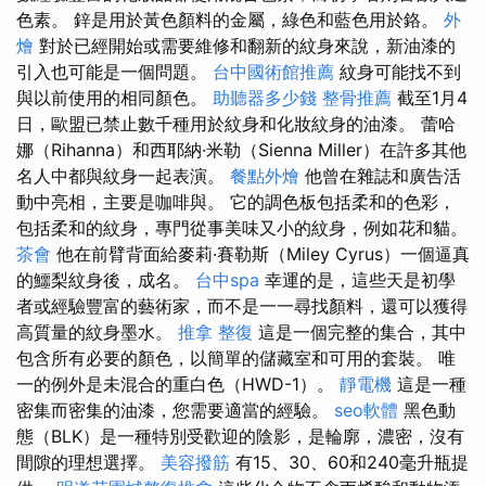
色素。 鋅是用於黃色顏料的金屬，綠色和藍色用於鉻。
外
燴
對於已經開始或需要維修和翻新的紋身來說，新油漆的
引入也可能是一個問題。
台中國術館推薦
紋身可能找不到
與以前使用的相同顏色。
助聽器多少錢
整骨推薦
截至1月4
日，歐盟已禁止數千種用於紋身和化妝紋身的油漆。 蕾哈
娜（Rihanna）和西耶納·米勒（Sienna Miller）在許多其他
名人中都與紋身一起表演。
餐點外燴
他曾在雜誌和廣告活
動中亮相，主要是咖啡與。 它的調色板包括柔和的色彩，
包括柔和的紋身，專門從事美味又小的紋身，例如花和貓。
茶會
他在前臂背面給麥莉·賽勒斯（Miley Cyrus）一個逼真
的鱷梨紋身後，成名。
台中spa
幸運的是，這些天是初學
者或經驗豐富的藝術家，而不是一一尋找顏料，還可以獲得
高質量的紋身墨水。
推拿 整復
這是一個完整的集合，其中
包含所有必要的顏色，以簡單的儲藏室和可用的套裝。 唯
一的例外是未混合的重白色（HWD-1）。
靜電機
這是一種
密集而密集的油漆，您需要適當的經驗。
seo軟體
黑色動
態（BLK）是一種特別受歡迎的陰影，是輪廓，濃密，沒有
間隙的理想選擇。
美容撥筋
有15、30、60和240毫升瓶提