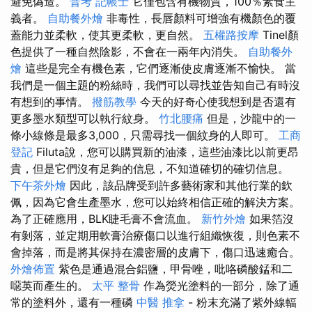
避免偽造。
普考 記帳士
它僅包含有機物質，100％素食主
義者。
自助餐外燴
非毒性，長唇顏料可增強有機顏色的覆
蓋能力並柔軟，使其更柔軟，更自然。
五權路按摩
Tinel顏
色提供了一種自然陰影，不會在一兩年內消失。
自助餐外
燴
這些是完全有機色素，它們逐漸使皮膚逐漸不愉快。 當
我們是一個主題的粉絲時，我們可以尋找並告知自己有時沒
有想到的事情。
撥筋教學
今天的好奇心使我想到是否還有
更多墨水類型可以執行紋身。
竹北腰痛
但是，沙龍中的一
條小線條是最多3,000，只需尋找一個紋身的人即可。
工商
登記
Filuta說，您可以購買新的油漆，這些油漆比以前更昂
貴，但是它們沒有足夠的信息，不知道確切的確切信息。
下午茶外燴
因此，該品牌受到許多藝術家和其他行業的欽
佩，因為它會生產墨水，您可以始終相信正確的解決方案。
為了正確應用，BLK睫毛膏不會流血。
新竹外燴
如果箔沒
有剝落，並定期用軟膏治療傷口以進行組織恢復，則色素不
會掉落，而是將其保持在濃密層的皮膚下，傷口迅速癒合。
外燴佈置
紫色是通過混合鋁鹽，甲骨唑，吡咯磷酸錳和二
噁英而產生的。
太平 整骨
作為熒光塗料的一部分，除了通
常的塗料外，還有一種磷
中醫 推拿
- 粉末充滿了紫外線輻