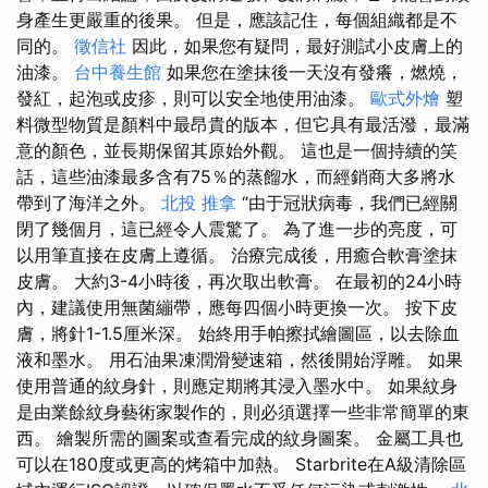
身產生更嚴重的後果。 但是，應該記住，每個組織都是不
同的。
徵信社
因此，如果您有疑問，最好測試小皮膚上的
油漆。
台中養生館
如果您在塗抹後一天沒有發癢，燃燒，
發紅，起泡或皮疹，則可以安全地使用油漆。
歐式外燴
塑
料微型物質是顏料中最昂貴的版本，但它具有最活潑，最滿
意的顏色，並長期保留其原始外觀。 這也是一個持續的笑
話，這些油漆最多含有75％的蒸餾水，而經銷商大多將水
帶到了海洋之外。
北投 推拿
“由于冠狀病毒，我們已經關
閉了幾個月，這已經令人震驚了。 為了進一步的亮度，可
以用筆直接在皮膚上遵循。 治療完成後，用癒合軟膏塗抹
皮膚。 大約3-4小時後，再次取出軟膏。 在最初的24小時
內，建議使用無菌繃帶，應每四個小時更換一次。 按下皮
膚，將針1-1.5厘米深。 始終用手帕擦拭繪圖區，以去除血
液和墨水。 用石油果凍潤滑變速箱，然後開始浮雕。 如果
使用普通的紋身針，則應定期將其浸入墨水中。 如果紋身
是由業餘紋身藝術家製作的，則必須選擇一些非常簡單的東
西。 繪製所需的圖案或查看完成的紋身圖案。 金屬工具也
可以在180度或更高的烤箱中加熱。 Starbrite在A級清除區