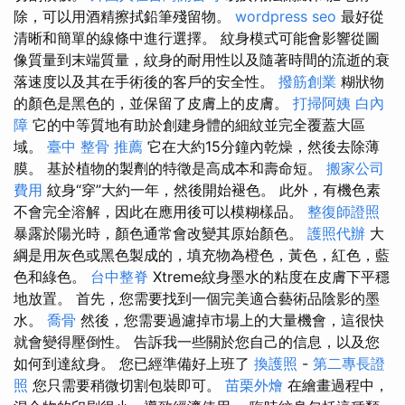
除，可以用酒精擦拭鉛筆殘留物。
wordpress seo
最好從
清晰和簡單的線條中進行選擇。 紋身模式可能會影響從圖
像質量到末端質量，紋身的耐用性以及隨著時間的流逝的衰
落速度以及其在手術後的客戶的安全性。
撥筋創業
糊狀物
的顏色是黑色的，並保留了皮膚上的皮膚。
打掃阿姨
白內
障
它的中等質地有助於創建身體的細紋並完全覆蓋大區
域。
臺中 整骨 推薦
它在大約15分鐘內乾燥，然後去除薄
膜。 基於植物的製劑的特徵是高成本和壽命短。
搬家公司
費用
紋身“穿”大約一年，然後開始褪色。 此外，有機色素
不會完全溶解，因此在應用後可以模糊樣品。
整復師證照
暴露於陽光時，顏色通常會改變其原始顏色。
護照代辦
大
綱是用灰色或黑色製成的，填充物為橙色，黃色，紅色，藍
色和綠色。
台中整脊
Xtreme紋身墨水的粘度在皮膚下平穩
地放置。 首先，您需要找到一個完美適合藝術品陰影的墨
水。
喬骨
然後，您需要過濾掉市場上的大量機會，這很快
就會變得壓倒性。 告訴我一些關於您自己的信息，以及您
如何到達紋身。 您已經準備好上班了
換護照
-
第二專長證
照
您只需要稍微切割包裝即可。
苗栗外燴
在繪畫過程中，