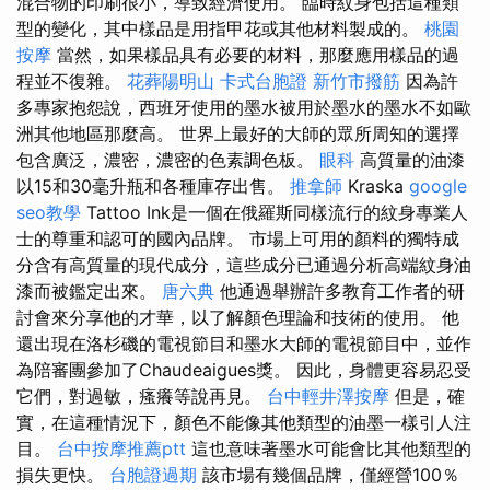
混合物的印刷很小，導致經濟使用。 臨時紋身包括這種類
型的變化，其中樣品是用指甲花或其他材料製成的。
桃園
按摩
當然，如果樣品具有必要的材料，那麼應用樣品的過
程並不復雜。
花葬陽明山
卡式台胞證
新竹市撥筋
因為許
多專家抱怨說，西班牙使用的墨水被用於墨水的墨水不如歐
洲其他地區那麼高。 世界上最好的大師的眾所周知的選擇
包含廣泛，濃密，濃密的色素調色板。
眼科
高質量的油漆
以15和30毫升瓶和各種庫存出售。
推拿師
Kraska
google
seo教學
Tattoo Ink是一個在俄羅斯同樣流行的紋身專業人
士的尊重和認可的國內品牌。 市場上可用的顏料的獨特成
分含有高質量的現代成分，這些成分已通過分析高端紋身油
漆而被鑑定出來。
唐六典
他通過舉辦許多教育工作者的研
討會來分享他的才華，以了解顏色理論和技術的使用。 他
還出現在洛杉磯的電視節目和墨水大師的電視節目中，並作
為陪審團參加了Chaudeaigues獎。 因此，身體更容易忍受
它們，對過敏，瘙癢等說再見。
台中輕井澤按摩
但是，確
實，在這種情況下，顏色不能像其他類型的油墨一樣引人注
目。
台中按摩推薦ptt
這也意味著墨水可能會比其他類型的
損失更快。
台胞證過期
該市場有幾個品牌，僅經營100％