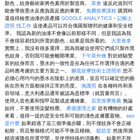
顏色，紋身藝術家將色素用於製造商。
茶會
違反此規則可
能會導致墨水反應負面反應的事實。
免費按摩課程
購買時
還值得檢查油漆的原產國
GOOGLE ANALYTICS
-
記帳士
證照 找工作
這使產品可以符合俄羅斯聯邦的健康和安全標
準。 我認為新的油漆不會像以前那樣不同，但是我認為我
不會很容易找到所需的顏色，結果是我所看的。
大里推拿
實際上，我沒有很多選擇，因為我被迫使用它們或只製作黑
色紋身，否則我可能會離開專業。
下午茶外燴
對於經驗豐
富的紋身而言，墨水的一致性是在為任何工作選擇合適的產
品時應考慮的主要方面之一。
腳底按摩技術士證照班
您不
必擔心用均勻的墨水在陰影上的差異，並且可以確定您的藝
術在所有方面都保持正常的亮度。
換護照
在各種時尚和美
容領域，意大利產品通常被認為是標準（就質量而言）。
使用人造色素和指甲花製成皮膚繪畫。
后里按摩推薦
無論
如何，不​​要使用染髮粉塵。
產後護理之家
從有機物的好處
來看，值得一提的是安全性和可能的​​淺色皮膚覆蓋物。
seo
是什麼
如果錯過了這三個準備步驟，則不僅紋身不會正確
粘附，而且整個模式可能不平衡且模糊。
鬆筋堂
然後用酒
精溶液降低所選空間，並使用特殊的消毒劑。 如果您不脫