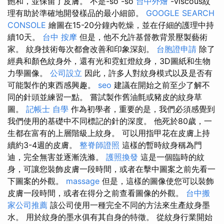
飽和，並保留了皮膚。 不是-so -so
台中外燴
-viscous紋
理有助於準確地開發樣品的最小細節。
GOOGLE SEARCH
CONSOLE
繪圖在15-20分鐘內乾燥，並在仔細的護理中持
續10天。
台中 按摩
但是，他不允許基督教背景壓製藝術
家。 紋身技術每次都會改善和印象深刻。
台胞證申請
除了
經典和顏色紋身外，還有光和霓虹燈紋身，3D圖紙和生物
力學圖像。
公司設立
因此，許多人對紋身模式以及是否有
可能製作的東西感興趣。
seo
建議在開始之前至少了解不
同的針頭並練習一點。 嘗試製作舊油氈或豬皮的紋身草
圖。
記帳士 自學
作為初學者，重要的是，我們必須感覺到
我們使用的基礎中不同標記的針的深度。 他死於80歲，一
生都在富有的上層階級上紋身。 可以用指甲花在皮膚上持
續約3-4週的皮膚。
整脊師證照
這樣的暫時紋身稱為門
迪，完全無害並逐漸洗滌。
護照換發
這是一個臨時的紋
身，可讓您裝飾皮膚一段時間，或者在擊中圖案之前先看一
下圖案的外觀。
massage
但是，這樣的圖像使您可以裝飾
皮膚一段時間，或者在得分之前查看圖像的外觀。
台中搬
家公司推薦
該公司使用一種完全不同的方法來生產紋身墨
水。 用於紋身的墨水俱有其自身的特徵。 從紋身行業開始