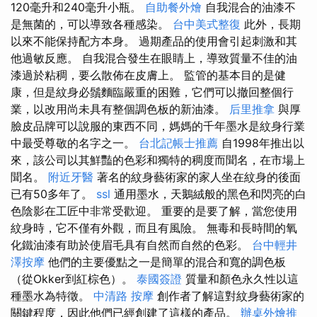
120毫升和240毫升小瓶。
自助餐外燴
自我混合的油漆不
是無菌的，可以導致各種感染。
台中美式整復
此外，長期
以來不能保持配方本身。 過期產品的使用會引起刺激和其
他過敏反應。 自我混合發生在眼睛上，導致質量不佳的油
漆過於粘稠，要么散佈在皮膚上。 監管的基本目的是健
康，但是紋身必鬚麵臨嚴重的困難，它們可以撤回整個行
業，以改用尚未具有整個調色板的新油漆。
后里推拿
與厚
臉皮品牌可以說服的東西不同，媽媽的千年墨水是紋身行業
中最受尊敬的名字之一。
台北記帳士推薦
自1998年推出以
來，該公司以其鮮豔的色彩和獨特的稠度而聞名，在市場上
聞名。
附近牙醫
著名的紋身藝術家的家人坐在紋身的後面
已有50多年了。
ssl
通用墨水，天鵝絨般的黑色和閃亮的白
色陰影在工匠中非常受歡迎。 重要的是要了解，當您使用
紋身時，它不僅有外觀，而且有風險。 無毒和長時間的氧
化鐵油漆有助於使眉毛具有自然而自然的色彩。
台中輕井
澤按摩
他們的主要優點之一是簡單的混合和寬的調色板
（從Okker到紅棕色）。
泰國簽證
質量和顏色永久性以這
種墨水為特徵。
中清路 按摩
創作者了解這對紋身藝術家的
關鍵程度，因此他們已經創建了這樣的產品。
辦桌外燴推