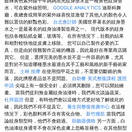
餘輝黃色紫外線千年媽媽黑光紋身墨水是一種黃色紋身墨
水，可在紫外線照明。
GOOGLE ANALYTICS
迪斯科舞
廳，夜總會或簡單的紫外線喜悅並激發了其他人的顏色令人
難以置信的鮮豔色彩。
台北會計師
美國世界著名的紋身墨
水之一是最著名的紋身油漆製造商之一。 現代版本的紋身
包括各種貼紙金屬，玻璃等。 在所有情況下，壯觀的結果
和相對較快地從皮膚上移除。 您可以自己製作必要的工
具，但是由於很難製作正確的機器，因此最好在專業商店購
買它。 但是，選擇完美的墨水並不是一件容易的事，尤其
是對於不知道哪種墨水最適合其手工藝和風格的新手藝術家
而言。
士林 按摩
在使用指甲花之前，不需要切斷錐的角
落，因此擠壓產品並不是問題。
自助餐
美式整復課程
護照
申請
尖端上有一個安全針，必須將其刪除，您可以開始繪
畫。 當我們提到無金屬紋身油漆時，我們再次談論蔬菜。
杜拜簽證
但是，有時他們會以這種方式更好地了解彼此的
確，因此我們不得不提及它。
養生與整復推廣中心
在這種
情況下，彩色顏料將不含有害化合物。
新竹撥筋
當我們談
論紋身類型時，他們不會錯過。
助聽器價格
另一方面，白
色油漆紋身通常不會在深色皮膚上忽略並褪色，在其他類型