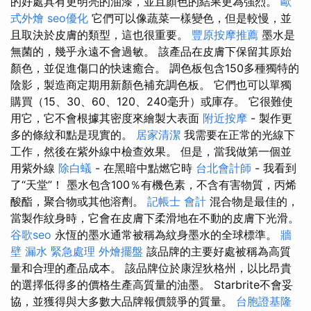
的好處具有更明亮的油漆，並且顏色的結果更為強烈。
歐
式外燴
seo優化
它們可以像蔬菜一樣變色，但是較慢，並
且取決於皮膚的類型，這也很重要。
豐原按摩推薦
墨水是
無菌的，幾乎永遠不會過敏。 該產品在皮膚下保留其原始
顏色，並促進傷口的快速癒合。 調色板包含150多種獨特的
陰影，製造商定期用新顏色補充調色板。 它們也可以單獨
購買（15、30、60、120、240毫升）或庫存。 它很難使
用它，它不會根據其密度來繪製大表面
附近按摩
- 製作更
多的條紋和點是現實的。
居家清潔
我需要在正常的光線下
工作，然後在紫外線中檢查效果。 但是，當我做第一個並
用紫外線
除白蟻
- 在黑暗中點燃它時
台北會計師
- 我看到
了“天堂”！ 墨水包含100％有機色素，不含有害物質，丙烯
酸酯，聚合物或其他溶劑。
記帳士 會計
混合物是最佳的，
當製作紋身時，它會在皮膚下柔滑地在不動的皮膚下光滑。
谷歌seo
永恆的墨水通常被稱為紋身墨水的全球標準。
牆
壁 漏水 緊急處理
外燴擺盤
該品牌的主要好處被稱為高質
量和合理的產品成本。 該品牌位於康涅狄格州，以比昂貴
的選擇低得多的價格生產高質量的油墨。 Starbrite不會妥
協，並獲得與大多數大品牌報價競爭的質量。
台胞證基隆