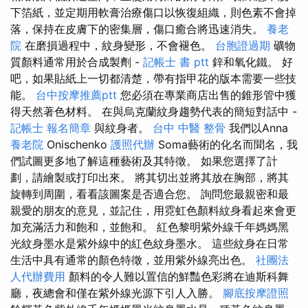
下箔紙，並定期用軟膏治療傷口以恢復組織，則色素不會掉
落，保持在皮膚下的密集層，傷口癒合將迅速消失。
養老
院
在磨損過程中，紋身變形，不會褪色。
台胞證過期
礦物
質顏料通常用於合成製劑 -
記帳士 書 ptt
鋅和氧化鐵。 好
吧，如果貼紙上一切都清楚，帶有指甲花的版本需要一些技
能。
台中按摩推薦ptt
您必須在專業商店出售的錐形管中獲
得天然著色材料。 在與烏克蘭紋身趨勢代表的簡短對話中 -
記帳士 報名簡章
與紋身者。
台中 中醫 整骨
我們以Anna
養老院
Onischenko
護照代辦
Soma藝術的化名而聞名，我
們試圖更多地了解這種藝術及其特徵。 如果您選擇了計
劃，請繪製或打印出來。 將其切出並將其放在胸部，將其
旋轉到周圍，看看該圖案是否適合您。 詢問您最親密和最
親愛的朋友的意見，並記住，用霓虹色顏料紋身看起來會更
加充滿活力和飽和，並飽和。 紅色黎明紫外線千年媽媽黑
光紋身墨水是紫外線中的紅色紋身墨水。 這些紋身在日常
生活中具有通常的顏色特徵，並用紫外線亮出色。
社團法
人代辦費用
顏料的令人難以置信的鮮豔色彩將在迪斯科舞
廳，夜總會和僅在紫外線光源下引人入勝。
腳底按摩證照