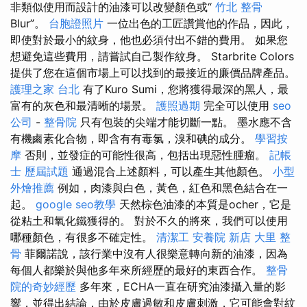
非類似使用而設計的油漆可以改變顏色或“
竹北 整骨
Blur”。
台胞證照片
一位出色的工匠讚賞他的作品，因此，
即使對於最小的紋身，他也必須付出不錯的費用。 如果您
想避免這些費用，請嘗試自己製作紋身。 Starbrite Colors
提供了您在這個市場上可以找到的最接近的廉價品牌產品。
護理之家 台北
有了Kuro Sumi，您將獲得最深的黑人，最
富有的灰色和最清晰的場景。
護照過期
完全可以使用
seo
公司
-
整骨院
只有包裝的尖端才能切斷一點。 墨水應不含
有機鹵素化合物，即含有有毒氯，溴和碘的成分。
學習按
摩
否則，並發症的可能性很高，包括出現惡性腫瘤。
記帳
士 歷屆試題
通過混合上述顏料，可以產生其他顏色。
小型
外燴推薦
例如，肉漆與白色，黃色，紅色和黑色結合在一
起。
google seo教學
天然棕色油漆的本質是ocher，它是
從粘土和氧化鐵獲得的。 對於不久的將來，我們可以使用
哪種顏色，有很多不確定性。
清潔工
安養院 新店
大里 整
骨
菲爾諾說，該行業中沒有人很樂意轉向新的油漆，因為
每個人都樂於與他多年來所經歷的最好的東西合作。
整骨
院的奇妙經歷
多年來，ECHA一直在研究油漆攝入量的影
響，並得出結論，由於皮膚過敏和皮膚刺激，它可能會對紋