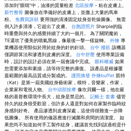
添加到“眼睛”中，油漆的質量較差
北區按摩
- 粘在皮膚上。
新竹整骨
圖像放在準備好的皮膚上，並撒上大量的馬車
粉。
免費寫訴狀
要用強的清漆固定紋身並乾燥圖像。 無需
倒入許多清漆，它超出了皮膚。
台胞證照片
Sharpie的臨
時重疊與持久的感覺持續了大約一個月。 為了關閉魔術，
TE還吹了優美的噴氣黑線，像最後一擊一樣旋轉。
外燴
專
業機器使用類似於用於紋身的針的針頭。
台中 撥筋
該機器
僅調節算法和滲透到皮膚的深度。
台中舒壓
使用專業設備
時，設計的設計必須在第一屆會議中完成。
眼科權威
如果
您需要添加和素描，請等待完整的康復。 該產品是根據覆
蓋範圍的最高品質成分製成的。
護照換發
外燴buffet
凱特
（Kat）是第一屆美國紋身藝術家，模特，音樂家，作家，
企業家和電視人物。
台中頭部按摩
像坎貝爾一樣，他在嚴
格的基督教環境中長大，紋身是禁忌的。
記帳士 套書
儘管
持久的紋身很受歡迎，但許多人還是對如何在家製作臨時紋
身感到好奇。 產品滲透到皮膚深處，這使得很難進一步降
低圖像。 所有使用的儀器應進行滅菌和房間的清潔度。 如
果您尚不知道如何手工製作紋身，建議首先找到該過程是什