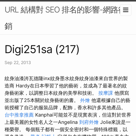
URL 結構對 SEO 排名的影響-網路行
銷
Digi251sa (217)
Sep 22, 2013
紋身油漆誇瓦德隆inx紋身墨水紋身紋身油漆來自世界的製
造商 Hardy在日本學習了他的藝術，並成為了最著名的紋
身藝術家，以調整日本紋身的美學和技術。
按摩課
他撰寫
並出版了25本關於紋身藝術的書。
外燴
他還根據自己的藝
術授權了自己的服裝品牌，配飾，香水和許多其他產品。
台中推拿推薦
Kanphai可能並不是現實表演，但這對於世界
上最美麗的女性名人之一Angelina
到府外燴
Jolie來說是一
種榮譽。 每個瓶子都有一個安全密封和一個特殊標籤，以