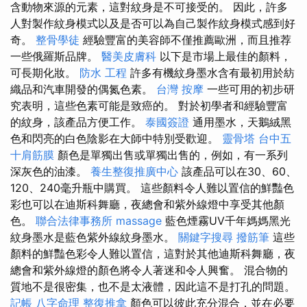
含動物來源的元素，這對紋身是不可接受的。 因此，許多
人對製作紋身模式以及是否可以為自己製作紋身模式感到好
奇。
整骨學徒
經驗豐富的美容師不僅推薦歐洲，而且推荐
一些俄羅斯品牌。
醫美皮膚科
以下是市場上最佳的顏料，
可長期化妝。
防水 工程
許多有機紋身墨水含有最初用於紡
織品和汽車開發的偶氮色素。
台灣 按摩
一些可用的初步研
究表明，這些色素可能是致癌的。 對於初學者和經驗豐富
的紋身，該產品方便工作。
泰國簽證
通用墨水，天鵝絨黑
色和閃亮的白色陰影在大師中特別受歡迎。
靈骨塔
台中五
十肩筋膜
顏色是單獨出售或單獨出售的，例如，有一系列
深灰色的油漆。
養生整復推廣中心
該產品可以在30、60、
120、240毫升瓶中購買。 這些顏料令人難以置信的鮮豔色
彩也可以在迪斯科舞廳，夜總會和紫外線燈中享受其他顏
色。
聯合法律事務所
massage
藍色煙霧UV千年媽媽黑光
紋身墨水是藍色紫外線紋身墨水。
關鍵字搜尋
撥筋筆
這些
顏料的鮮豔色彩令人難以置信，這對於其他迪斯科舞廳，夜
總會和紫外線燈的顏色將令人著迷和令人興奮。 混合物的
質地不是很密集，也不是太液體，因此這不是打孔的問題。
記帳
八字命理 整復推拿
顏色可以彼此充分混合，並在必要