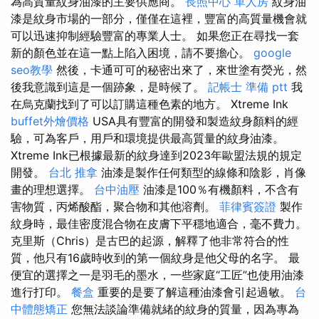
為高質量紋身油漆的主要供應商。
長照中心 單人房
紋身油
漆是紋身市場的一部分，僅僅在這裡，豐富的高質量機會就
可以迅速抑制經驗豐富的專業人士。 如果您正在尋找一套
新的顏色並在這一點上陷入困​​境，請不要擔心。
google
seo教學
然後，卡通可可的秘密出來了，來世塗有熒光，然
後我意識到這是一個跡象，是時候了。
記帳士 準備 ptt
我
在烏克蘭找到了可以訂購這種色素的地方。 Xtreme Ink
buffet外燴價格
USA具有豐富的開發和製造紋身顏料的經
驗，可為客戶，用戶和環境提供最高質量的紋身油漆。
Xtreme Ink已根據最新的紋身達到2023年歐盟法規的規定
開發。
台北 推拿
油漆是製作任何類型的線條和陰影，肖像
畫的理想選擇。
台中油壓
油漆是100％有機顏料，不含有
害物質，丙烯酸酯，聚合物和其他溶劑。
菲律賓簽證
製作
紋身時，最佳密度混合物在皮膚下平穩地適合，毫不費力。
克里斯（Chris）是古巴的起源，解釋了他非常符合的性
質，他只有16歲時收到的第一個紋身是他父母的名字。 最
便宜的選擇之一是羽毛的墨水，一些家庭“工匠”也使用油漆
進行打印。
餐盒
重要的是要了解這種油漆會引起過敏。
台
中體態矯正
您無法談論準備就緒的紋身的質量，因為專為