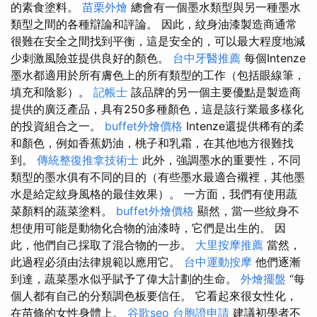
的素食塗料。
苗栗外燴
總會有一個墨水類型與另一種墨水
類型之間的各種辯論和評論。 因此，紋身油漆製造商通常
很難在安全之間找到平衡，這是安全的，可以最大程度地減
少刺激風險並提供良好的顏色。
台中牙醫推薦
每個Intenze
墨水都適用於所有膚色上的所有類型的工作（包括眼線筆，
填充和陰影）。
記帳士
該品牌的另一個主要優點是製造商
提供的廣泛產品，具有250多種顏色，這是該行業最多樣化
的投資組合之一。
buffet外燴價格
Intenze還提供稀有的柔
和顏色，例如香蕉奶油，桃子和乳霜，在其他地方很難找
到。
傳統整復推拿技術士
此外，強調墨水的重要性，不同
類型的墨水俱有不同的目的（有些墨水最適合襯裡，其他墨
水是給定紋身風格的最佳效果）。 一方面，我們有使用蔬
菜顏料的蔬菜塗料。
buffet外燴價格
顯然，當一些紋身不
想使用可能是動物化合物的油漆時，它們是出生的。 因
此，他們自己採取了混合物的一步。
大里按摩推薦
當然，
此過程必須由法律規範以應用它。
台中運動按摩
他們逐漸
到達，蔬菜墨水似乎賦予了偉大計劃的生命。
外燴擺盤
“每
個人都有自己的分類調色板要信任。 它看起來很女性化，
在苗條的女性身體上。
谷歌seo
台胞證申請
建議初學者不