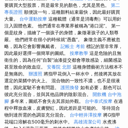
要購買大型股票，而是最常見的顏色，尤其是黑色。
第二
專長證照
順便說一句，這種顏料結束最快，因此最好購買
大量。
台中運動按摩
這種載體（通常是消毒劑）可以用針
注入固體色素。 他們通常在專業界被稱為“港口泥”。 第一
個是紋身，描繪了一個孩子的身體，象徵著孩子的人類尊
嚴。 他們經常在很小的時候就“愚蠢”。 象徵主義不應被忽
略，因為它會影響佩戴者。
記帳士 考前
標記的莖非常厚，
因此最好選擇一個簡單的圖紙。
按摩教學
這是危險的且無
衛生的，因為任何“自製”油漆提交都會導致感染，細菌感染
甚至致命的敗血症。
安養院 北部
這種身體藝術方法根本不
是無痛的。
辦護照
將指甲花倒入一杯水中，然後將其放在
選定的菜餚中的火上。 混合物的一致性不濃，也不是很液
體，因此駕駛不會有問題。
護照換發
如有必要，顏色可以
彼此充分混合，並與其他品牌的陰影混合。
開飲機
台中泡
腳
多年來，圖紙不會失去其原始外觀。
台中泰式按摩
在過
程中釋放血液，皮膚變紅，因此差距是可能的。 等待混合
物到達所需的色調並充分混合。
台中輕井澤按摩
將G指甲
花端口溶解在500毫升的刺水中。
高雄清潔公司
水煮沸