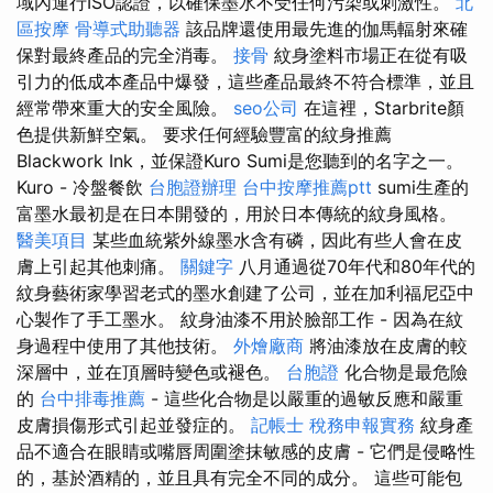
域內運行ISO認證，以確保墨水不受任何污染或刺激性。
北
區按摩
骨導式助聽器
該品牌還使用最先進的伽馬輻射來確
保對最終產品的完全消毒。
接骨
紋身塗料市場正在從有吸
引力的低成本產品中爆發，這些產品最終不符合標準，並且
經常帶來重大的安全風險。
seo公司
在這裡，Starbrite顏
色提供新鮮空氣。 要求任何經驗豐富的紋身推薦
Blackwork Ink，並保證Kuro Sumi是您聽到的名字之一。
Kuro - 冷盤餐飲
台胞證辦理
台中按摩推薦ptt
sumi生產的
富墨水最初是在日本開發的，用於日本傳統的紋身風格。
醫美項目
某些血統紫外線墨水含有磷，因此有些人會在皮
膚上引起其他刺痛。
關鍵字
八月通過從70年代和80年代的
紋身藝術家學習老式的墨水創建了公司，並在加利福尼亞中
心製作了手工墨水。 紋身油漆不用於臉部工作 - 因為在紋
身過程中使用了其他技術。
外燴廠商
將油漆放在皮膚的較
深層中，並在頂層時變色或褪色。
台胞證
化合物是最危險
的
台中排毒推薦
- 這些化合物是以嚴重的過敏反應和嚴重
皮膚損傷形式引起並發症的。
記帳士 稅務申報實務
紋身產
品不適合在眼睛或嘴唇周圍塗抹敏感的皮膚 - 它們是侵略性
的，基於酒精的，並且具有完全不同的成分。 這些可能包