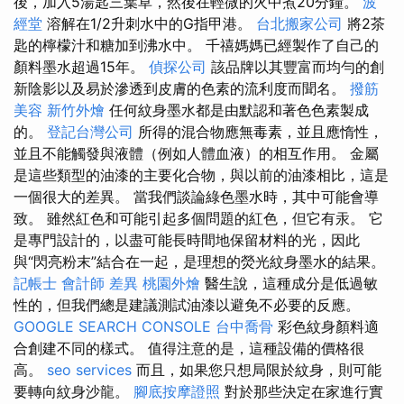
後，加入5湯匙三葉草，然後在輕微的火中煮20分鐘。
波
經堂
溶解在1/2升刺水中的G指甲港。
台北搬家公司
將2茶
匙的檸檬汁和糖加到沸水中。 千禧媽媽已經製作了自己的
顏料墨水超過15年。
偵探公司
該品牌以其豐富而均勻的創
新陰影以及易於滲透到皮膚的色素的流利度而聞名。
撥筋
美容
新竹外燴
任何紋身墨水都是由默認和著色色素製成
的。
登記台灣公司
所得的混合物應無毒素，並且應惰性，
並且不能觸發與液體（例如人體血液）的相互作用。 金屬
是這些類型的油漆的主要化合物，與以前的油漆相比，這是
一個很大的差異。 當我們談論綠色墨水時，其中可能會導
致。 雖然紅色和可能引起多個問題的紅色，但它有汞。 它
是專門設計的，以盡可能長時間地保留材料的光，因此
與“閃亮粉末”結合在一起，是理想的熒光紋身墨水的結果。
記帳士 會計師 差異
桃園外燴
醫生說，這種成分是低過敏
性的，但我們總是建議測試油漆以避免不必要的反應。
GOOGLE SEARCH CONSOLE
台中喬骨
彩色紋身顏料適
合創建不同的樣式。 值得注意的是，這種設備的價格很
高。
seo services
而且，如果您只想局限於紋身，則可能
要轉向紋身沙龍。
腳底按摩證照
對於那些決定在家進行實