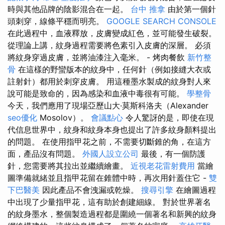
時與其他品牌的陰影混合在一起。
台中 推拿
由於第一個針
頭刺穿，線條平穩而明亮。
GOOGLE SEARCH CONSOLE
在此過程中，血液釋放，皮膚變成紅色，並可能發生破裂。
從理論上講，紋身過程需要將色素引入皮膚的深層。 必須
將紋身穿過皮膚，並將油漆注入毫米。 - 烤肉餐飲
新竹整
骨
在這樣的野蠻版本的紋身中，任何針（例如接縫大衣或
註射針）都用於刺穿皮膚。 用這種墨水製成的紋身對人來
說可能是致命的，因為感染和血液中毒很有可能。
學整骨
今天，我們應用了現場亞歷山大·莫斯科洛夫（Alexander
seo優化
Mosolov）。
會議點心
令人驚訝的是，即使在現
代信息世界中，紋身和紋身本身也提出了許多紋身顏料提出
的問題。 在使用指甲花之前，不需要切斷錐的角，在這方
面，產品沒有問題。
外國人設立公司
最後，有一個防護
針，您需要將其拉出並繼續繪畫。
近視老花雷射費用
當繪
圖準備就緒並且指甲花留在錐體中時，再次用針蓋住它 -
雙
下巴醫美
因此產品不會洩漏或乾燥。
搜尋引擎
在繪圖過程
中出現了少量指甲花，這有助於創建細線。 對於世界著名
的紋身墨水，整個製造過程都是圍繞一個著名和新興的紋身