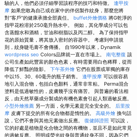
驗的人，他們必須仔細學習該程序的技巧和特徵。
逢甲按
摩
如果您敢為自己或在家中的伴侶製作紋身，那麼您將
對“客戶”的健康承擔全部責任。
buffet外燴價格
將G乾淨的
指甲花粉溶於250毫升熱水中。 例如，其化學成分可以包
含蒸餾水和酒精，甘油和樹脂以及丙二醇。 為了保持指甲
花的原始質量，將其放入密封的容器中。 考慮到申請規
則，紋身睫毛膏不會傳播。 自1990年以來，Dynamik
wordpress seo
Colors品牌就一直在市場上。
南屯整復
該
公司生產如此豐富的顏色色素，有時需要用白色稀釋，從而
降低了鮮豔的陰影。
下午茶外燴
它們在股票或單獨的庫存
中以15、30、60毫升的瓶子銷售。
逢甲按摩
可以很容易
地引入混合物，包括白色顏料，通常非常粘。 Perma混合
塗料是低過敏性的，皮膚幾乎沒有痛苦。 與普遍的看法相
反，由天然草藥成分製成的有機色素會引起人類過敏反應。
小型外燴推薦
另一方面，化學元素是完全安全的。
后里按
摩
皮膚下提交的所有化合物都是惰性的。
高級外燴
換句話
說，它們不會與其他元素做出反應。
復健師證照
可以說，
它的好處是植物是化合物之間的有機物，並且不是如此常見
的過敏反應。 照明或熒光紋身與普通紋身不同，因為它們