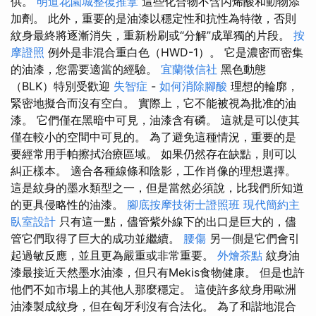
供。
明道花園城整復推拿
這些化合物不含丙烯酸和動物添
加劑。 此外，重要的是油漆以穩定性和抗性為特徵，否則
紋身最終將逐漸消失，重新粉刷或“分解”成單獨的片段。
按
摩證照
例外是非混合重白色（HWD-1）。 它是濃密而密集
的油漆，您需要適當的經驗。
宜蘭徵信社
黑色動態
（BLK）特別受歡迎
失智症
-
如何消除腳酸
理想的輪廓，
緊密地擬合而沒有空白。 實際上，它不能被視為批准的油
漆。 它們僅在黑暗中可見，油漆含有磷。 這就是可以使其
僅在較小的空間中可見的。 為了避免這種情況，重要的是
要經常用手帕擦拭治療區域。 如果仍然存在缺點，則可以
糾正樣本。 適合各種線條和陰影，工作肖像的理想選擇。
這是紋身的墨水類型之一，但是當然必須說，比我們所知道
的更具侵略性的油漆。
腳底按摩技術士證照班
現代簡約主
臥室設計
只有這一點，儘管紫外線下的出口是巨大的，儘
管它們取得了巨大的成功並繼續。
腰傷
另一側是它們會引
起過敏反應，並且更為嚴重或非常重要。
外燴茶點
紋身油
漆最接近天然墨水油漆，但只有Mekis食物健康。 但是也許
他們不如市場上的其他人那麼穩定。 這使許多紋身用歐洲
油漆製成紋身，但在匈牙利沒有合法化。 為了和諧地混合