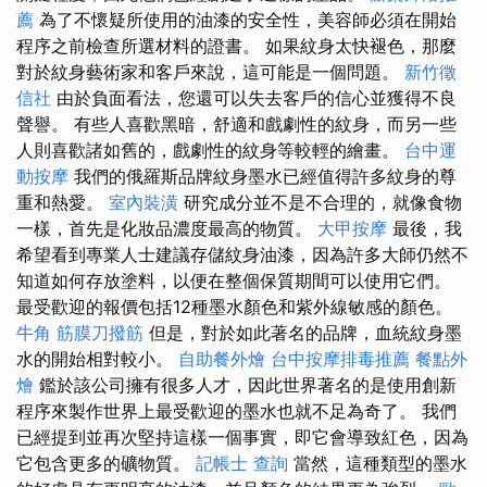
薦
為了不懷疑所使用的油漆的安全性，美容師必須在開始
程序之前檢查所選材料的證書。 如果紋身太快褪色，那麼
對於紋身藝術家和客戶來說，這可能是一個問題。
新竹徵
信社
由於負面看法，您還可以失去客戶的信心並獲得不良
聲譽。 有些人喜歡黑暗，舒適和戲劇性的紋身，而另一些
人則喜歡諸如舊的，戲劇性的紋身等較輕的繪畫。
台中運
動按摩
我們的俄羅斯品牌紋身墨水已經值得許多紋身的尊
重和熱愛。
室內裝潢
研究成分並不是不合理的，就像食物
一樣，首先是化妝品濃度最高的物質。
大甲按摩
最後，我
希望看到專業人士建議存儲紋身油漆，因為許多大師仍然不
知道如何存放塗料，以便在整個保質期間可以使用它們。
最受歡迎的報價包括12種墨水顏色和紫外線敏感的顏色。
牛角 筋膜刀撥筋
但是，對於如此著名的品牌，血統紋身墨
水的開始相對較小。
自助餐外燴
台中按摩排毒推薦
餐點外
燴
鑑於該公司擁有很多人才，因此世界著名的是使用創新
程序來製作世界上最受歡迎的墨水也就不足為奇了。 我們
已經提到並再次堅持這樣一個事實，即它會導致紅色，因為
它包含更多的礦物質。
記帳士 查詢
當然，這種類型的墨水