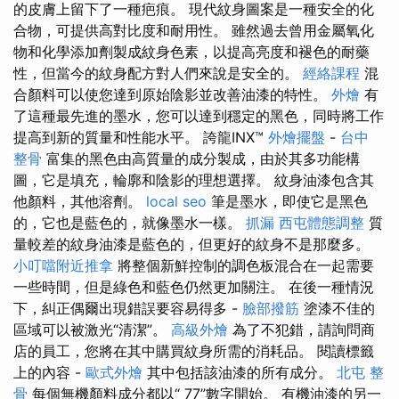
的皮膚上留下了一種疤痕。 現代紋身圖案是一種安全的化
合物，可提供高對比度和耐用性。 雖然過去曾用金屬氧化
物和化學添加劑製成紋身色素，以提高亮度和褪色的耐藥
性，但當今的紋身配方對人們來說是安全的。
經絡課程
混
合顏料可以使您達到原始陰影並改善油漆的特性。
外燴
有
了這種最先進的墨水，您可以達到穩定的黑色，同時將工作
提高到新的質量和性能水平。 誇龍INX™
外燴擺盤
-
台中
整骨
富集的黑色由高質量的成分製成，由於其多功能構
圖，它是填充，輪廓和陰影的理想選擇。 紋身油漆包含其
他顏料，其他溶劑。
local seo
筆是墨水，即使它是黑色
的，它也是藍色的，就像墨水一樣。
抓漏
西屯體態調整
質
量較差的紋身油漆是藍色的，但更好的紋身不是那麼多。
小叮噹附近推拿
將整個新鮮控制的調色板混合在一起需要
一些時間，但是綠色和藍色仍然更加關注。 在後一種情況
下，糾正偶爾出現錯誤要容易得多 -
臉部撥筋
塗漆不佳的
區域可以被激光“清潔”。
高級外燴
為了不犯錯，請詢問商
店的員工，您將在其中購買紋身所需的消耗品。 閱讀標籤
上的內容 -
歐式外燴
其中包括該油漆的所有成分。
北屯 整
骨
每個無機顏料成分都以“ 77”數字開始。 有機油漆的另一