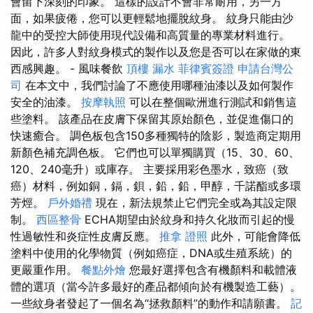
會留下深刻的印象。 這樣的設計不會非常耐用，另一方
面，如果疲倦，您可以更輕鬆地擺脫紋身。 紋身只能由沙
龍中的受控大師使用現代設備和高質量的專業材料進行。
因此，許多人對紋身模式的製作以及您是否可以在家做的東
西感興趣。 - 風味餐飲
頂樓 漏水
菲律賓簽證
申請台灣公
司
在本文中，我們討論了不應使用哪種油漆以及如何製作
安全的油漆。
按摩執照
可以在整個歐洲進行測試和銷售這
些塗料。 該產品在皮膚下保留其原始顏色，並促進傷口的
快速癒合。 調色板包含150多種獨特的陰影，製造商定期用
新顏色補充調色板。 它們也可以單獨購買（15、30、60、
120、240毫升）或庫存。 主要採用彩色墨水，致癌（致
癌）材料，例如銅，鎘，鋇，鉛，鉛，甲醇，千諾酯或多環
芳烴。
戶外婚禮
現在，新法規禁止它們完全或為其設定限
制。
西區整骨
ECHA期望由於紋身和持久化妝而引起的慢
性過敏性和炎症性皮膚反應。
推拿 證照
此外，可能會降低
塗料中使用的化學物質（例如癌症，DNA或生殖系統）的
更嚴重作用。
餐點外燴
您最好選擇包含有機顏料和載體液
體的選項（當今許多最好的產品都傾向於有機製造工藝）。
一些紋身者發起了一個名為“拯救顏料”的動作和請願書。
記