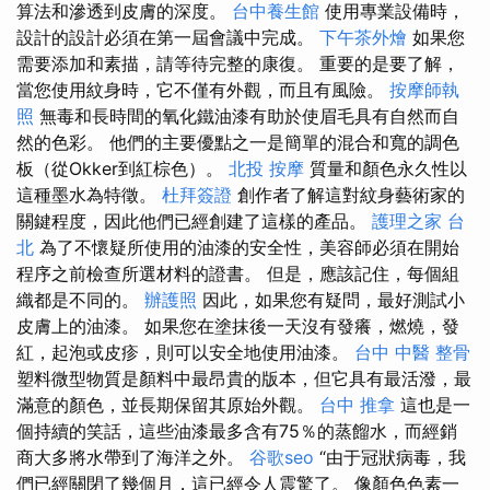
算法和滲透到皮膚的深度。
台中養生館
使用專業設備時，
設計的設計必須在第一屆會議中完成。
下午茶外燴
如果您
需要添加和素描，請等待完整的康復。 重要的是要了解，
當您使用紋身時，它不僅有外觀，而且有風險。
按摩師執
照
無毒和長時間的氧化鐵油漆有助於使眉毛具有自然而自
然的色彩。 他們的主要優點之一是簡單的混合和寬的調色
板（從Okker到紅棕色）。
北投 按摩
質量和顏色永久性以
這種墨水為特徵。
杜拜簽證
創作者了解這對紋身藝術家的
關鍵程度，因此他們已經創建了這樣的產品。
護理之家 台
北
為了不懷疑所使用的油漆的安全性，美容師必須在開始
程序之前檢查所選材料的證書。 但是，應該記住，每個組
織都是不同的。
辦護照
因此，如果您有疑問，最好測試小
皮膚上的油漆。 如果您在塗抹後一天沒有發癢，燃燒，發
紅，起泡或皮疹，則可以安全地使用油漆。
台中 中醫 整骨
塑料微型物質是顏料中最昂貴的版本，但它具有最活潑，最
滿意的顏色，並長期保留其原始外觀。
台中 推拿
這也是一
個持續的笑話，這些油漆最多含有75％的蒸餾水，而經銷
商大多將水帶到了海洋之外。
谷歌seo
“由于冠狀病毒，我
們已經關閉了幾個月，這已經令人震驚了。 像顏色色素一