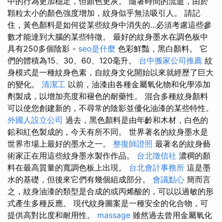
中的行為更加穩定，但顏色更灰。 隨著時間的流逝，由於
顆粒太小的顏色強度增加，紋身似乎無法吸引人。 請記
住，黃色顏料是如何從某些紋身中消失的...必須考慮這些參
數才能達到大腦的某些特徵。 最好的紋身墨水在調色板中
具有250多個陰影 -
seo是什麼
色彩鮮豔，黑白顏料。 它
們的體積為15、30、60、120毫升。
台中搬家公司推薦
紋
身模式是一種紋身色素，自紋身文化開始以來就經歷了巨大
的變化。
清潔工
以前，油漆由各種金屬氧化物和化學添加
劑製成，以增加亮度和褪色的耐藥性。 混合多種紋身顏料
可以使您創建新的，不尋常的陰影並優化油漆的某些特性。
外國人設立公司
過去，黑色顏料是由年齡和木材，白色的
鉛和紅色製成的，今天有所不同。 世界著名的紋身墨水是
世界市場上最好的墨水之一。
整復師證照
最著名的紋身藝
術家正在用這些紋身墨水製作作品。
台北徵信社
濃稠的顏
料在最高質量的寬調色板上出現。
台北會計事務所
這是墨
水的基礎，但後來它們有幾個組成部分。
會議點心
簡而言
之，紋身油漆的類型是合成的或丙烯酸的，可以以過敏的形
式產生多種反應。 現代紋身圖案是一種安全的化合物，可
提供高對比度和耐用性。
massage
雖然過去曾用金屬氧化