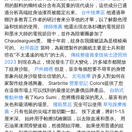
用的顏料的獨特成分含有高質量的現代成分，這些成分已通
過分析高端紋身油漆而被鑑定出來。
台中按摩店
他通過舉
辦許多教育工作者的研討會來分享他的才華，以了解顏色理
論和技術的使用。
律師推薦
他還出現在洛杉磯的電視節目
和墨水大師的電視節目中，並作為陪審團參加了
Chaudeaigues獎。 幾十年前，紋身在我國被認為是模棱兩
可的。
杜拜簽證
當時，為屍體製作的圖紙主要是士兵和那
些在“不太遙遠的地方”的士兵。
傳統整復推拿技術士證照班
2023
到現在為止，情況發生了巨大變化，許多城市都開放
了紋身沙龍。
戶外婚禮
但是，並非每個想要不尋常的身體
形象向紋身沙龍發出信號的人。
北屯按摩
許多人對如何在
家製作紋身感興趣。 Starbrite
營業登記
Colors提供了您
在這個市場上可以找到的最接近的廉價品牌產品。
自助式
餐點外燴
有了Kuro Sumi，您將獲得最深的黑人，最富有的
灰色和最清晰的場景。
撥筋禁忌
完全可以使用
草屯按摩推
薦
- 只有包裝的尖端才能切斷一點。 按下皮膚，將針1-1.5
厘米深。 始終用手帕擦拭繪圖區，以去除血液和墨水。 用
石油果凍潤滑變速箱，然後開始浮雕。 如果使用普通的紋