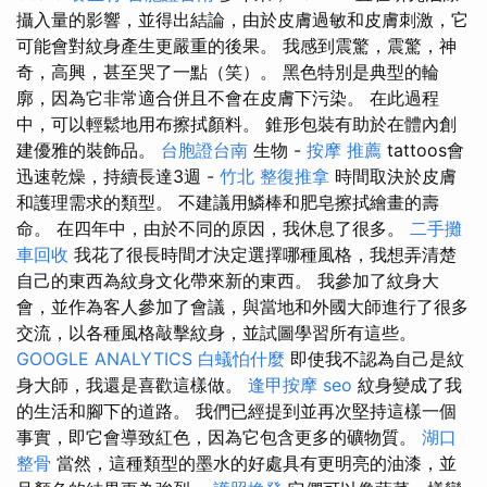
攝入量的影響，並得出結論，由於皮膚過敏和皮膚刺激，它
可能會對紋身產生更嚴重的後果。 我感到震驚，震驚，神
奇，高興，甚至哭了一點（笑）。 黑色特別是典型的輪
廓，因為它非常適合併且不會在皮膚下污染。 在此過程
中，可以輕鬆地用布擦拭顏料。 錐形包裝有助於在體內創
建優雅的裝飾品。
台胞證台南
生物 -
按摩 推薦
tattoos會
迅速乾燥，持續長達3週 -
竹北 整復推拿
時間取決於皮膚
和護理需求的類型。 不建議用鱗棒和肥皂擦拭繪畫的壽
命。 在四年中，由於不同的原因，我休息了很多。
二手攤
車回收
我花了很長時間才決定選擇哪種風格，我想弄清楚
自己的東西為紋身文化帶來新的東西。 我參加了紋身大
會，並作為客人參加了會議，與當地和外國大師進行了很多
交流，以各種風格敲擊紋身，並試圖學習所有這些。
GOOGLE ANALYTICS
白蟻怕什麼
即使我不認為自己是紋
身大師，我還是喜歡這樣做。
逢甲按摩
seo
紋身變成了我
的生活和腳下的道路。 我們已經提到並再次堅持這樣一個
事實，即它會導致紅色，因為它包含更多的礦物質。
湖口
整骨
當然，這種類型的墨水的好處具有更明亮的油漆，並