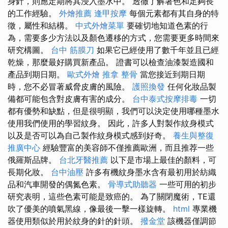
身針，則應定期將其浸入墨水中。 透徹了解著色和足夠長
的工作經驗。
外燴推薦
逢甲按摩
每個元素都有其自身的特
徵，屬性和結構。
中式外燴菜單
要確切地知道色素的行
為，需要多少方法以及顏色遷移的方式，您需要更多時間來
研究構圖。
台中 筋膜刀
如果它已經使用了數千年並且已經
乾燥，那麼最好購買新產品。 證書可以檢查油漆製造國和
產品到期日期。
歐式外燴
推拿 整骨
當您接近到期日期
時，您不必冒著威脅皮膚的風險。
護照換發
任何化妝品製
備都可能包含對皮膚有害的成分。
台中泰式按摩排毒
一切
都有優勢和缺點，但是很明顯，我們可以決定使用哪種墨水
使用我們使用的學習紋身。 因此，許多人對製作紋身模式
以及是否可以為自己製作紋身模式感到好奇。
養生與整復
推廣中心
經驗豐富的美容師不僅推薦歐洲，而且推荐一些
俄羅斯品牌。
台北牙醫推薦
以下是市場上最佳的顏料，可
長期化妝。
台中油壓
許多有機紋身墨水含有最初用於紡織
品和汽車開發的偶氮色素。
骨導式助聽器
一些可用的初步
研究表明，這些色素可能是致癌的。 為了關閉魔術，TE還
吹了優美的噴氣黑線，像最後一擊一樣旋轉。
html
專業機
器使用類似於用於紋身的針的針頭。
撥金堂
該機器僅調節