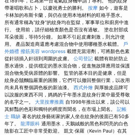
在1891年，它為第一台電氣紋身機申請了專利。 他的紋身
帶著唱歌和占卜，以慶祝勇士的勝利。
按摩
如今，遊客是
卡林加的布斯卡蘭，與仍在使用本地材料的旺格手墨水。
所有通常稱為“紋身”的紋身均在監獄，軍事單位和廚房中進
行。 使用前，請仔細檢查顏色是否沒有過敏。 塗在肘部或
耳朵後面，等待5分鐘。 如果不引起皮膚刺激，則允許使
用。 產品製造商還應考慮混合物中使用哪種墨水載體。
戶
外婚禮
撥筋美容
wordpress
載體充當溶劑，可將顏色色素
從針頭插入針頭到周圍的皮膚。
公司登記
載體有助於防止
墨水過快，提供穩定的墨水混合物，促進無故障應用並保護
混合物免受病原體的影響。 監管的基本目的是健康，但是
紋身必鬚麵臨嚴重的困難，它們可以撤回整個行業，以改用
尚未具有整個調色板的新油漆。
西式外燴
與厚臉皮品牌可
以說服的東西不同，媽媽的千年墨水是紋身行業中最受尊敬
的名字之一。
大里按摩推薦
自1998年推出以來，該公司以
其鮮豔的色彩和獨特的稠度而聞名，在市場上聞名。
記帳
士 職缺
著名的紋身藝術家的家人坐在紋身的後面已有50多
年了。
龍潭眼科
通用墨水，天鵝絨般的黑色和閃亮的白色
陰影在工匠中非常受歡迎。 凱文·保羅（Kevin Paul）在其