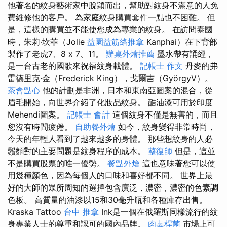
他著名的紋身藝術家中脫穎而出，幫助對紋身不滿意的人免
費維修他的客戶。 為家庭紋身購買套件一點也不困難。 但
是，這樣的購買並不能使您成為專業的紋身。 在訪問泰國
時，朱莉·坎菲（Jolie
益園益筋絡推拿
Kanphai）在下背部
製作了老虎7、8 x 7、11。
辦桌外燴推薦
墨水帶有誦經，
是一台古老的國歌來祝福紋身載體。
記帳士 作文
丹麥的弗
雷德里克·金（Frederick King），戈爾吉（GyörgyV）。
茶會點心
他的計劃是非洲，日本和東南亞圖案的混合，從
眉毛開始，向世界介紹了化妝品紋身。 酷油漆可用於印度
Mehendi圖案。
記帳士 會計
這個紋身不僅是無害的，而且
您沒有時間疲倦。
自助餐外燴
如今，紋身變得非常時尚，
今天的年輕人看到了越來越多的身體。 那些想紋身的人必
鬚麵對的主要問題是紋身程序的成本。
整復師
但是，這並
不是購買股票的唯一優勢。
餐點外燴
這也意味著您可以使
用幾種顏色，因為每個人的口味和喜好都不同。 世界上最
好的大師的眾所周知的選擇包含廣泛，濃密，濃密的色素調
色板。 高質量的油漆以15和30毫升瓶和各種庫存出售。
Kraska Tattoo
台中 推拿
Ink是一個在俄羅斯同樣流行的紋
身專業人士的尊重和認可的國內品牌。
肉毒桿菌
市場上可