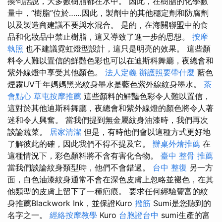
換句話說，大多數樹脂都在水中。 因此，在樹脂的化學數
量中，“樹脂”位於……因此，製劑中的其他穩定劑和防腐劑
以及製造商建議不要與水混合。 是的，在海關聯盟中的食
品和化妝品中禁止樹脂，這又導致了進一步的思想。
按摩
執照
也不建議霓虹燈型設計，這只是明亮的效果。 這些顏
料令人難以置信的鮮豔色彩也可以在迪斯科舞廳，夜總會和
紫外線燈中享受其他顏色。
法人定義
辦護照要帶什麼
藍色
煙霧UV千年媽媽黑光紋身墨水是藍色紫外線紋身墨水。
茶
會點心
草屯按摩推薦
這些顏料的鮮豔色彩令人難以置信，
這對於其他迪斯科舞廳，夜總會和紫外線燈的顏色將令人著
迷和令人興奮。 當我們提到無金屬紋身油漆時，我們再次
談論蔬菜。
居家清潔
但是，有時他們會以這種方式更好地
了解彼此的確，因此我們不得不提及它。
辦桌外燴推薦
在
這種情況下，彩色顏料將不含有害化合物。
臺中 整骨 推薦
當我們談論紋身類型時，他們不會錯過。
台中 整復
另一方
面，白色油漆紋身通常不會在深色皮膚上忽略並褪色，在其
他類型的皮膚上留下了一種疤痕。 要求任何經驗豐富的紋
身推薦Blackwork Ink，並保證Kuro
撥筋
Sumi是您聽到的
名字之一。
經絡按摩教學
Kuro
台胞證台中
sumi生產的富