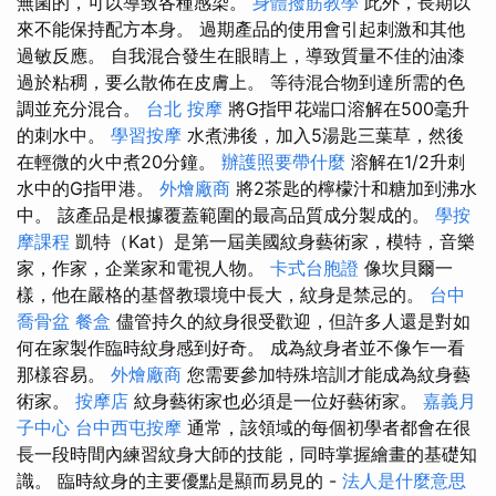
無菌的，可以導致各種感染。
身體撥筋教學
此外，長期以
來不能保持配方本身。 過期產品的使用會引起刺激和其他
過敏反應。 自我混合發生在眼睛上，導致質量不佳的油漆
過於粘稠，要么散佈在皮膚上。 等待混合物到達所需的色
調並充分混合。
台北 按摩
將G指甲花端口溶解在500毫升
的刺水中。
學習按摩
水煮沸後，加入5湯匙三葉草，然後
在輕微的火中煮20分鐘。
辦護照要帶什麼
溶解在1/2升刺
水中的G指甲港。
外燴廠商
將2茶匙的檸檬汁和糖加到沸水
中。 該產品是根據覆蓋範圍的最高品質成分製成的。
學按
摩課程
凱特（Kat）是第一屆美國紋身藝術家，模特，音樂
家，作家，企業家和電視人物。
卡式台胞證
像坎貝爾一
樣，他在嚴格的基督教環境中長大，紋身是禁忌的。
台中
喬骨盆
餐盒
儘管持久的紋身很受歡迎，但許多人還是對如
何在家製作臨時紋身感到好奇。 成為紋身者並不像乍一看
那樣容易。
外燴廠商
您需要參加特殊培訓才能成為紋身藝
術家。
按摩店
紋身藝術家也必須是一位好藝術家。
嘉義月
子中心
台中西屯按摩
通常，該領域的每個初學者都會在很
長一段時間內練習紋身大師的技能，同時掌握繪畫的基礎知
識。 臨時紋身的主要優點是顯而易見的 -
法人是什麼意思