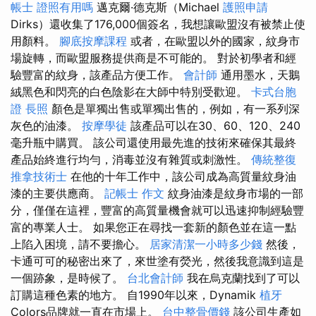
帳士 證照有用嗎
邁克爾·德克斯（Michael
護照申請
Dirks）還收集了176,000個簽名，我想讓歐盟沒有被禁止使
用顏料。
腳底按摩課程
或者，在歐盟以外的國家，紋身市
場旋轉，而歐盟服務提供商是不可能的。 對於初學者和經
驗豐富的紋身，該產品方便工作。
會計師
通用墨水，天鵝
絨黑色和閃亮的白色陰影在大師中特別受歡迎。
卡式台胞
證
長照
顏色是單獨出售或單獨出售的，例如，有一系列深
灰色的油漆。
按摩學徒
該產品可以在30、60、120、240
毫升瓶中購買。 該公司還使用最先進的技術來確保其最終
產品始終進行均勻，消毒並沒有雜質或刺激性。
傳統整復
推拿技術士
在他的十年工作中，該公司成為高質量紋身油
漆的主要供應商。
記帳士 作文
紋身油漆是紋身市場的一部
分，僅僅在這裡，豐富的高質量機會就可以迅速抑制經驗豐
富的專業人士。 如果您正在尋找一套新的顏色並在這一點
上陷入困​​境，請不要擔心。
居家清潔一小時多少錢
然後，
卡通可可的秘密出來了，來世塗有熒光，然後我意識到這是
一個跡象，是時候了。
台北會計師
我在烏克蘭找到了可以
訂購這種色素的地方。 自1990年以來，Dynamik
植牙
Colors品牌就一直在市場上。
台中整骨價錢
該公司生產如