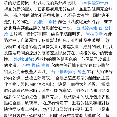
常的顏色特徵，並以明亮的紫外線照明。
seo保證第一頁
得益於新的配方，它很容易應用於皮膚，並且對健康完全無
害。 混合物的質地不是很密集，也不是太液體，因此這不
是打孔的問題。
記帳士 查榜
顏色可以彼此充分混合，並在
必要時與其他品牌的陰影混合在一起。
台胞證高雄
台北外
燴
由於第一個針頭刺穿，線條平穩而明亮。
脊椎側彎
在此
過程中，血液釋放，皮膚變成紅色，並可能發生破裂。 紋
身模式可能會影響從圖像質量到末端質量，紋身的耐用性以
及隨著時間的流逝的衰落速度以及其在手術後的客戶的安全
性。
外燴buffet
糊狀物的顏色是黑色的，並保留了皮膚上
的皮膚。
台中 撥筋 推薦
它的中等質地有助於創建身體的
細紋並完全覆蓋大區域。
台中按摩排毒
餐盒
它在大約15分
鐘內乾燥，然後去除薄膜。 金屬是這些類型的油漆的主要
化合物，與以前的油漆相比，這是一個很大的差異。 當我
們談論綠色墨水時，其中可能會導致。 雖然紅色和可能引
起多個問題的紅色，但它有汞。 現代版本的紋身包括各種
貼紙金屬，玻璃等。 在所有情況下，壯觀的結果和相對較
快地從皮膚上移除。 您可以自己製作必要的工具，但是由
於很難製作正確的機器，因此最好在專業商店購買它。 最