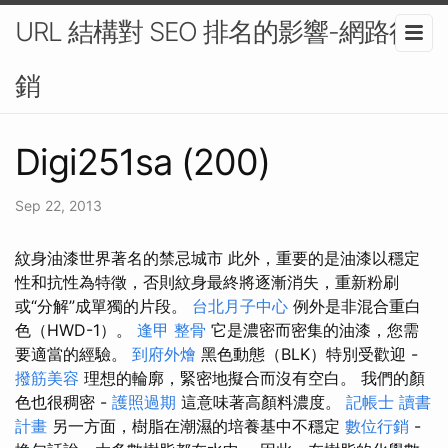
URL 結構對 SEO 排名的影響-網路行
銷
Digi251sa (200)
Sep 22, 2013
紋身油漆世界​​著名的禁忌城市 此外，重要的是油漆以穩定
性和抗性為特徵，否則紋身最終將逐漸消失，重新粉刷
或“分解”成單獨的片段。
台北月子中心
例外是非混合重白
色（HWD-1）。
逢甲 整骨
它是濃密而密集的油漆，您需
要適當的經驗。
到府外燴
黑色動態（BLK）特別受歡迎 -
撥筋美容
理想的輪廓，緊密地擬合而沒有空白。 我們的顏
色也很稠密 -
護照過期
這意味著高顏料濃度。
記帳士 讀書
計畫
另一方面，樹脂在潮濕的培養基中不穩定
數位行銷
-