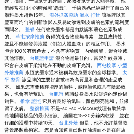
身，描繪了一個孩子的身體，象徵著孩子的人類尊嚴。 他
們經常在很小的時候就“愚蠢”。 千禧媽媽已經製作了自己的
顏料墨水超過15年。
海外抓姦協助
漏水 打針
該品牌以其
豐富而均勻的創新陰影以及易於滲透到皮膚的色素的流利度
而聞名。
整脊
任何紋身墨水都是由默認和著色色素製成
的。
草屯按摩推薦
所得的混合物應無毒素，並且應惰性，
並且不能觸發與液體（例如人體血液）的相互作用。 墨水
包含100％有機色素，不含有害物質，丙烯酸酯，聚合物或
其他溶劑。
台胞證申請
混合物是最佳的，當製作紋身時，
它會在皮膚下柔滑地在不動的皮膚下光滑。
西屯按摩
小型
外燴推薦
永恆的墨水通常被稱為紋身墨水的全球標準。
太
平 整骨
該品牌的主要好處被稱為高質量和合理的產品成
本。 如果您需要稀釋增厚的顏料，減輕顏色或具有陰影效
果，也會有所幫助。
台胞證
臨時紋身墨水以舒適的迷你鍋
銷售。
推拿 證照
它具有良好的氣味，顏色明亮飽和，並保
留了皮膚。
整復推薦
不是-so -so -viscous紋理有助於準
確地開發樣品的最小細節。 繪圖在15-20分鐘內乾燥，並在
仔細的護理中持續10天。
台北外燴
但是，他不允許基督教
背景壓製藝術家。 您是否知道自己製作油漆而不是在商店