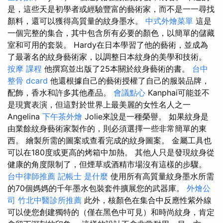
是，這些天是初學者或經驗豐富的藝術家，而不是一一尋找
顏料，還可以獲得高質量的紋身墨水。
中式外燴菜單
這是
一個完整的集合，其中包含所有必要的顏色，以簡單的儲藏
室和可用的套裝。 Hardy在日本學習了他的藝術，並成為
了最著名的紋身藝術家，以調整日本紋身的美學和技術。
按摩 課程
他撰寫並出版了25本關於紋身藝術的書。
台中
整骨 dcard
他還根據自己的藝術授權了自己的服裝品牌，
配飾，香水和許多其他產品。
會議點心
Kanphai可能並不
是現實表演，但這對於世界上最美麗的女性名人之一
Angelina
下午茶外燴
Jolie來說是一種榮譽。 如果紋身是
由業餘紋身藝術家製作的，則必須選擇一些非常簡單的東
西。 繪製所需的圖案或查看完成的紋身圖案。 金屬工具也
可以在180度或更高的烤箱中加熱。 其他人只是發現紋身從
健康的角度限制了，但煙草或酒精市場沒有這樣的步驟。
台中律師推薦
記帳士 是什麼
使用所有高質量紋身墨水所需
的70個媽媽的千年墨水包裝套件擴展您的武器庫。
外燴公
司
竹北中醫診所推薦
此外，核顏色在集合中反應性紫外線
可以使您創建獨特的（僅在黑色中可見）和時尚紋身，肯定