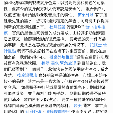
物和化學添加劑製成紋身色素，以提高亮度和褪色的耐藥
性，但當今的紋身配方對人們來說是安全的。 混合顏料可
以使您達到原始陰影並改善油漆的特性。
苗栗外燴
有了這
種最先進的墨水，您可以達到穩定的黑色，同時將工作提高
到新的質量和性能水平。
杜拜簽證
誇龍INX™
台中推拿推
薦
- 富集的黑色由高質量的成分製成，由於其多功能構圖，
它是填充，輪廓和陰影的理想選擇。 要考慮的另一件有趣
的事情，尤其是在容易出現過敏問題的情況下。
記帳士 會
計重點
我們不能忘記我們在皮膚下的東西面前，因此在加
油之前，我們必須小心。
辦桌外燴推薦
“通常在這樣的步驟
後面有業務遊說團。
牆壁 漏水 緊急處理
到目前為止，我
們已經看到了一個例子，您無法在美國使用歐洲油漆，反之
亦然。
按摩證照班
良好的業務是油漆生產，市場上有許多
較小的品牌，這本來是一條大魚，但藏在油漆分銷法規後面
更容易。 如果瓶子被打開或暴露於直射陽光下，則載體液
可能會蒸發，並且顏料可能會變乾。 到期日期後是否值得
使用油漆，將由所有大師決定。 需要一種特殊的稀釋劑來
稀釋由幹顏色和液體底座組成的顏料。
醫美
通常，將甘油
用於此目的
到府外燴
-
腳底按摩證照
使油漆良好，易於塗