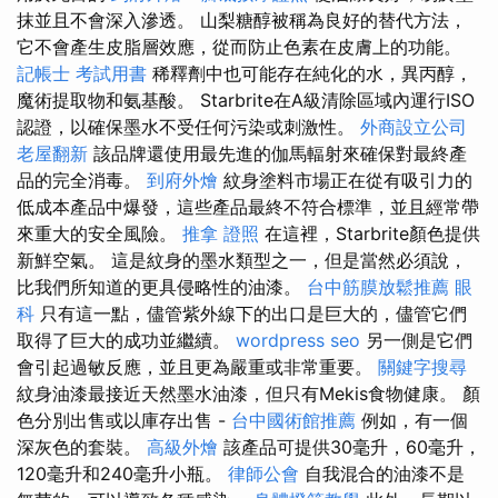
抹並且不會深入滲透。 山梨糖醇被稱為良好的替代方法，
它不會產生皮脂層效應，從而防止色素在皮膚上的功能。
記帳士 考試用書
稀釋劑中也可能存在純化的水，異丙醇，
魔術提取物和氨基酸。 Starbrite在A級清除區域內運行ISO
認證，以確保墨水不受任何污染或刺激性。
外商設立公司
老屋翻新
該品牌還使用最先進的伽馬輻射來確保對最終產
品的完全消毒。
到府外燴
紋身塗料市場正在從有吸引力的
低成本產品中爆發，這些產品最終不符合標準，並且經常帶
來重大的安全風險。
推拿 證照
在這裡，Starbrite顏色提供
新鮮空氣。 這是紋身的墨水類型之一，但是當然必須說，
比我們所知道的更具侵略性的油漆。
台中筋膜放鬆推薦
眼
科
只有這一點，儘管紫外線下的出口是巨大的，儘管它們
取得了巨大的成功並繼續。
wordpress seo
另一側是它們
會引起過敏反應，並且更為嚴重或非常重要。
關鍵字搜尋
紋身油漆最接近天然墨水油漆，但只有Mekis食物健康。 顏
色分別出售或以庫存出售 -
台中國術館推薦
例如，有一個
深灰色的套裝。
高級外燴
該產品可提供30毫升，60毫升，
120毫升和240毫升小瓶。
律師公會
自我混合的油漆不是