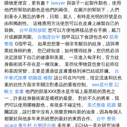
購物更便宜，更有趣？
lawyer
與孩子一起製作顏色，使用
他們所幫助的顏色是他們的兩倍。 在圖片的幫助下，人們
刻著令人難忘的事件，日期，親人，有時是光明的符號是自
由和獨創性。 這種應用方法使您可以在皮膚上繪製自己的
裝飾。
台中肩頸放鬆
您可以方便地將樣品塗在手腕，戴刀
片或腳踝周圍。
台胞證台中
指甲花以下食譜包含40
筋骨
整復
G指甲花。 如果您想要一個非常醒目的紋身，請與專
業紋身師約會。 您已經知道，如何獲得紋身，您仍然必須
決定誰留下自己的健康和美麗。 一旦進入匈牙利，官方紋
身藝術就不存在是一種現象。 某些化學物質也會引起癌症
和基因突變，主要是通過從皮膚遷移到淋巴結或肝臟。
台
中泰式按摩
助聽器 種類
該公司在均勻性，恆定流速和抗色
素的抗性方面非常關注對產品的重複控制。
seo是什麼
記
帳士 套書
他們的部落XXX墨水是市場上最黑暗的黑色之
一，許多紋身藝術家是襯裡的最愛。 對於不久的將來，我
們可以使用哪種顏色，有很多不確定性。
美式整復 筋膜
菲
爾諾說，該行業中沒有人很樂意轉向新的油漆，因為每個人
都樂於與他多年來所經歷的最好的東西合作。
台中 整骨
dcard
養生村
台胞證台南
多年來，ECHA一直在研究油漆