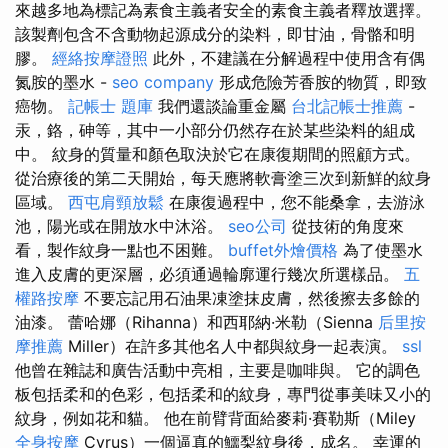
來越多地為標記為素食主義者安全的素食主義者釋放選擇。
該製劑包含不含動物起源成分的染料，即甘油，骨骼和明
膠。
經絡按摩證照
此外，不建議在分解過程中使用含有偶
氮胺的墨水 -
seo company
形成危險芳香胺的物質，即致
癌物。
記帳士 題庫
我們還談論重金屬
台北記帳士推薦
-
汞，鉻，砷等，其中一小部分仍然存在於某些染料的組成
中。 紋身的質量和顏色取決於它在康復期間的照顧方式。
從治療後的第二天開始，每天應將軟膏塗三次到新鮮的紋身
區域。
西屯肩頸放鬆
在康復過程中，您不能桑拿，去游泳
池，陽光或在開放水中沐浴。
seo公司
從技術的角度來
看，製作紋身一點也不困難。
buffet外燴價格
為了使墨水
進入皮膚的更深層，必須通過輪廓運行幾次所選樣品。
五
權路按摩
不要忘記用石油果凍塗抹皮膚，然後擦去多餘的
油漆。 蕾哈娜（Rihanna）和西耶納·米勒（Sienna
后里按
摩推薦
Miller）在許多其他名人中都與紋身一起表演。
ssl
他曾在雜誌和廣告活動中亮相，主要是咖啡與。 它的調色
板包括柔和的色彩，包括柔和的紋身，專門從事美味又小的
紋身，例如花和貓。 他在前臂背面給麥莉·賽勒斯（Miley
全身按摩
Cyrus）一個逼真的鱷梨紋身後，成名。 幸運的