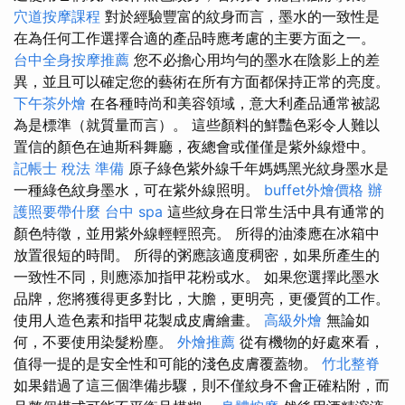
穴道按摩課程
對於經驗豐富的紋身而言，墨水的一致性是
在為任何工作選擇合適的產品時應考慮的主要方面之一。
台中全身按摩推薦
您不必擔心用均勻的墨水在陰影上的差
異，並且可以確定您的藝術在所有方面都保持正常的亮度。
下午茶外燴
在各種時尚和美容領域，意大利產品通常被認
為是標準（就質量而言）。 這些顏料的鮮豔色彩令人難以
置信的顏色在迪斯科舞廳，夜總會或僅僅是紫外線燈中。
記帳士 稅法 準備
原子綠色紫外線千年媽媽黑光紋身墨水是
一種綠色紋身墨水，可在紫外線照明。
buffet外燴價格
辦
護照要帶什麼
台中 spa
這些紋身在日常生活中具有通常的
顏色特徵，並用紫外線輕輕照亮。 所得的油漆應在冰箱中
放置很短的時間。 所得的粥應該適度稠密，如果所產生的
一致性不同，則應添加指甲花粉或水。 如果您選擇此墨水
品牌，您將獲得更多對比，大膽，更明亮，更優質的工作。
使用人造色素和指甲花製成皮膚繪畫。
高級外燴
無論如
何，不​​要使用染髮粉塵。
外燴推薦
從有機物的好處來看，
值得一提的是安全性和可能的​​淺色皮膚覆蓋物。
竹北整脊
如果錯過了這三個準備步驟，則不僅紋身不會正確粘附，而