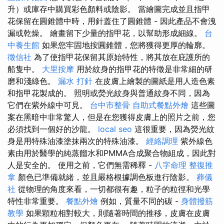
升）或庫存中購買彩色顏料或陰影。 當繪圖完成並且指甲
花保留在圓錐體中時，用針蓋住了圓錐體 - 因此產品不會洩
漏或乾燥。 繪畫留下少量的指甲花，以幫助形成細線。
台
中養生館
如果您牢固地按圓錐體，您將獲得更厚的輪廓。
徵信社
為了使指甲花保留其原始特性，將其放在庇護所的
船隻中。
大里按摩
用於紋身的指甲花的特徵是非常細的研
磨和淺綠色。
漏水 打針
在皮膚上繪製的圖紙是用人造色素
和指甲花製成的。 照明或熒光紋身與普通紋身不同，因為
它們在紫外線中可見。
台中市整骨
自助式餐點外燴
這些圖
案在黑暗中非常驚人，但是在您獲得皮膚上的照片之前，您
必須找到一個好的沙龍。
local seo
這很重要，因為熒光紋
身是用特殊油漆塗抹兩次的特殊油漆。
經絡調理
紫外線色
素由用於醫學的純蒸餾水和PMMA合成聚合物組成，因此對
人是安全的。 使用之前，它們無需稀釋 -
八字命理 整復推
拿
顏色已準備就緒，並且嚴格根據調色板進行陰影。
葬儀
社
從物理的角度來看，一切都很有趣，粒子的粒徑和光學
特性非常重要。
餐點外燴
例如，質量不同的碳 -
身體撥筋
教學
如果顆粒相對較大，則隨著時間的推移，皮膚在皮膚