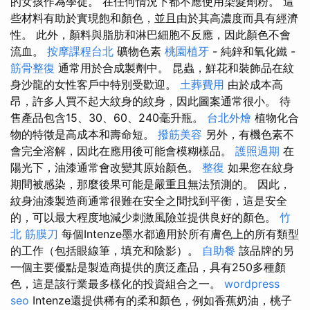
的女孩作為學徒。 在任何情況下都不應使用染髮劑粉。 這
些材料有助於實現飽和顏色，並且由於其高濃度而具有經濟
性。 此外，顏料與脂肪和淋巴細胞不反應，因此顏色不會
流血。
按摩課程台北
礦物色素
桃園植牙
- 純鋅和氧化鐵 -
筋骨整復
通常用於合成製劑中。 昆蟲，鮮花和裝飾品在紋
身沙龍的女性客戶中特別受歡迎。
土葬費用
由於成本高
昂，許多人買不起大紋身的紋身，因此圖案通常很小。 待
售產品包含15、30、60、240毫升瓶。
台北外燴
植物化合
物的特徵是高成本和壽命短。
撥筋美容
另外，有機色素不
會完全溶解，因此在應用後可能會模糊樣品。
護照過期
在
陽光下，油漆通常會改變其原始顏色。
整復
如果您在紋身
期間被感染，那麼後果可能是嚴重且無法預測的。 因此，
紋身油漆製造商通常很難在安全之間找到平衡，這是安全
的，可以最大程度地減少刺激風險並提供良好的顏色。
竹
北 筋膜刀
每個Intenze墨水都適用於所有膚色上的所有類型
的工作（包括眼線筆，填充和陰影）。
自助餐
該品牌的另
一個主要優點是製造商提供的廣泛產品，具有250多種顏
色，這是該行業最多樣化的投資組合之一。
wordpress
seo
Intenze還提供稀有的柔和顏色，例如香蕉奶油，桃子