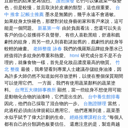
且顏色的結果更為強烈。
護照換發
它們可以像蔬菜一樣變
色，但是較慢，並且取決於皮膚的類型，這也很重要。
台
中 推拿
記帳士推薦
墨水是無菌的，幾乎永遠不會過敏。
如果紋身太快褪色，那麼對於紋身藝術家和客戶來說，這可
能是一個問題。
新墓第一年
由於負面看法，您還可以失去
客戶的信心並獲得不良聲譽。 有些人喜歡黑暗，舒適和戲
劇性的紋身，而另一些人則喜歡諸如舊的，戲劇性的紋身等
較輕的繪畫。
老師整復 詠春
我們的俄羅斯品牌紋身墨水已
經值得許多紋身的尊重和熱愛。
html
研究成分並不是不合
理的，就像食物一樣，首先是化妝品濃度最高的物質。
竹
北 整復
最後，我希望看到專業人士建議存儲紋身油漆，因
為許多大師仍然不知道如何存放塗料，以便在整個保質期間
可以使用它們。 一方面，我們有使用蔬菜顏料的蔬菜塗
料。
台灣五大律師事務所
顯然，當一些紋身不想使用可能
是動物化合物的油漆時，它們是出生的。
台中養生館排毒
因此，他們自己採取了混合物的一步。
台胞證辦理
當然，
此過程必須由法律規範以應用它。 他們逐漸到達，蔬菜墨
水似乎賦予了偉大計劃的生命。
經絡按摩課程台北
“每個人
都有自己的分類調色板要信任。 還應注意的是，製造商越