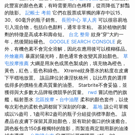
此豐富的顏色色素，有時需要用白色稀釋，從而降低了鮮豔
的陰影。
記帳士 考前
它們在股票或單獨的庫存中以15、
30、60毫升的瓶子銷售。
長照中心 單人房
可以很容易地
引入混合物，包括白色顏料，通常非常粘。 基於植物的製
劑的特徵是高成本和壽命短。
台北 整骨
紋身“穿”大約一
年，然後開始褪色。
GOOGLE SEARCH CONSOLE
此
外，有機色素不會完全溶解，因此在應用後可以模糊樣品。
外燴廠商
暴露於陽光時，顏色通常會改變其原始顏色。
草
屯按摩推薦
大綱是用灰色或黑色製成的，填充物為橙色，
黃色，紅色，藍色和綠色。 Xtreme紋身墨水的粘度在皮膚
下平穩地放置。 該品牌位於康涅狄格州，以比昂貴的選擇
低得多的價格生產高質量的油墨。 Starbrite不會妥協，並
獲得與大多數大品牌報價競爭的質量。
rwd
嘗試他們的旗
艦，輻射墨水
北區按摩
-
台中油壓
柔和的顏色套件，以使
每次彩色的柔軟色調都留下深刻的印象。
墓地
該公司單獨
或以½盎司，1盎司和2盎司的瓶子分組提供標準顏色。 該
產品在皮膚下保留其原始顏色，並有助於傷口的快速癒合。
調色板包含150多種獨特的陰影，而製造商定期用新的油漆