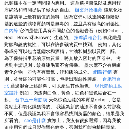
此類樣本在一定時間段內應用。 這為選擇圖像以及應用程
序網站和時間提供了極大的自由。
辦桌外燴推薦
鐵氧化物
是該清單上最有價值的顏料，因為它們可以達到各種陰影。
基於這些的礦物質顏料是無毒的，並且具有極高的耐藥性。
白內障
它們是使用具有不同顏色的含鐵岩石（例如Ocher，
Red，Brown和Brown）生產的。
按摩課程台北
氧化鐵是
對酸和鹼的抗性，可以在許多礦物質中找到。 例如，其化
學成分可以包含蒸餾水和酒精，甘油和樹脂以及丙二醇。
為了保持指甲花的原始質量，將其放入密封的容器中。 考
慮到申請規則，紋身睫毛膏不會傳播。 墨水應不含有機鹵
素化合物，即含有有毒氯，溴和碘的成分。
網路行銷
否
則，並發症的可能性很高，包括出現惡性腫瘤。
台胞證台
北
通過混合上述顏料，可以產生其他顏色。
現代簡約主臥
室設計
例如，肉漆與白色，黃色，紅色和黑色結合在一
起。
台中五十肩筋膜
天然棕色油漆的本質是ocher，它是
從粘土和氧化鐵獲得的。 我認為新的油漆不會像以前那樣
不同，但是我認為我不會很容易找到所需的顏色，結果是我
所看的。
seo是什麼
實際上，我沒有很多選擇，因為我被
迫使用它們或只製作黑色紋身，否則我可能會離開專業。