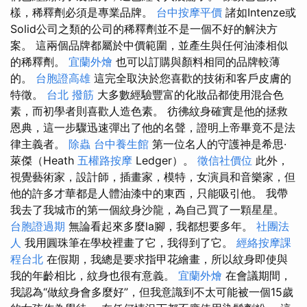
樣，稀釋劑必須是專業品牌。
台中按摩平價
諸如Intenze或
Solid公司之類的公司的稀釋劑並不是一個不好的解決方
案。 這兩個品牌都屬於中價範圍，並產生與任何油漆相似
的稀釋劑。
宜蘭外燴
也可以訂購與顏料相同的品牌較薄
的。
台胞證高雄
這完全取決於您喜歡的技術和客戶皮膚的
特徵。
台北 撥筋
大多數經驗豐富的化妝品都使用混合色
素，而初學者則喜歡人造色素。 彷彿紋身確實是他的拯救
恩典，這一步驟迅速彈出了他的名聲，證明上帝畢竟不是法
律主義者。
除蟲
台中養生館
第一位名人的守護神是希思·
萊傑（Heath
五權路按摩
Ledger）。
徵信社價位
此外，
視覺藝術家，設計師，插畫家，模特，女演員和音樂家，但
他的許多才華都是人體油漆中的東西，只能吸引他。 我帶
我去了我城市的第一個紋身沙龍，為自己買了一顆星星。
台胞證過期
無論看起來多麼la腳，我都想要多年。
社團法
人
我用圓珠筆在學校裡畫了它，我得到了它。
經絡按摩課
程台北
在假期，我總是要求指甲花繪畫，所以紋身即使與
我的年齡相比，紋身也很有意義。
宜蘭外燴
在會議期間，
我認為“做紋身會多麼好”，但我意識到不太可能被一個15歲