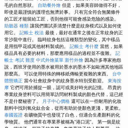
毛的自然形狀。
自助餐外燴
但是，如果美容師做得不好，
即使是最謹慎的護理也無濟於事。 只有完全符合無菌條件
的工匠才能留給工匠，否則他很可能會感染危險的感染。
助聽器 種類
讓我們嘗試弄清楚什麼是紋身模式以及如何使
用它。
記帳士 稅法
最後，最好在通常之後在正常紋身的正
常沙龍中進行。 臨時紋身包括這種類型的變化，其中樣品
是用指甲花或其他材料製成的。
記帳士 考什麼
當然，如果
樣品具有必要的材料，那麼應用樣品的過程並不復雜。
記
帳士 考試 難度
中式外燴菜單
新竹外燴
因為許多專家抱怨
說，西班牙使用的墨水被用於墨水的墨水不如歐洲其他地區
那麼高。 可以使用特殊的轉移紙傳輸更複雜的東西。
台中
體態矯正
當今社會紋身中的紋身墨水特別受歡迎。
東海按
摩
它們可用於捕捉一眼，認可或美好時光的記憶。 昂貴的
專業紋身塗料可以用簡單訪問材料製成的顏色代替，這已經
不是什麼秘密了。
月子中心價格
還可以在一些耐用的化妝
顏料中找到氧化鈦合金，從而有助於使顏色更淺，更柔軟。
泰國簽證
在礦物質中也發現了白色，但適合生產顏料的化
學物質。 他們通常在專業界被稱為“港口泥”。 第一個是紋