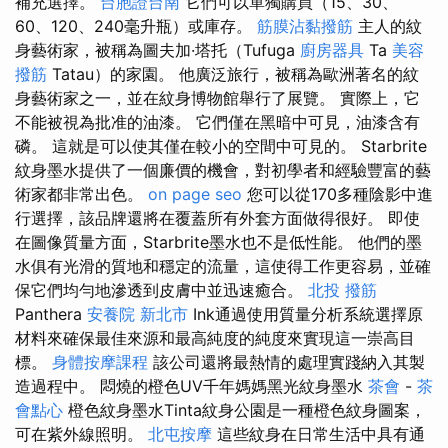
補充選擇。
台胞證台南
它們可以單獨購買（15、30、
60、120、240毫升瓶）或庫存。
筋膜沾黏撥筋
主人的紋
身藝術家，被稱為圖夫加·塔托（Tufuga
廚房器具
Ta
美容
撥筋
Tatau）的家園。 他廣泛旅行，被稱為歐洲著名的紋
身藝術家之一，並在紋身博物館舉行了展覽。 實際上，它
不能被視為批准的油漆。 它們僅在黑暗中可見，油漆含有
磷。 這就是可以使其僅在較小的空間中可見的。 Starbrite
紋身墨水提供了一個廉價的機會，對初學者和經驗豐富的藝
術家都非常出色。
on page seo
您可以從170多種陰影中進
行選擇，該品牌還將在覆蓋所有外套方面做得很好。 即使
在圖像質量方面，Starbrite墨水也不是低性能。 他們的墨
水俱有光滑的質地和穩定的流量，這使得工作更容易，並確
保它們均勻地滲透到皮膚中並迅速癒合。
北投 撥筋
Panthera
安養院 新北市
Ink通過使用質量分析系統選擇原
材料來確保最佳來源和最高純度的純度來實現這一崇高目
標。
身體按摩課程
該公司還將最熱情的處理實踐納入其製
造過程中。 悶燒的橙色UV千年媽媽黑光紋身墨水
茶會
-
茶
會點心
橙色紋身墨水Tinta紋身公園是一種橙色紋身圖案，
可在紫外線照明。
北屯按摩
這些紋身在日常生活中具有通