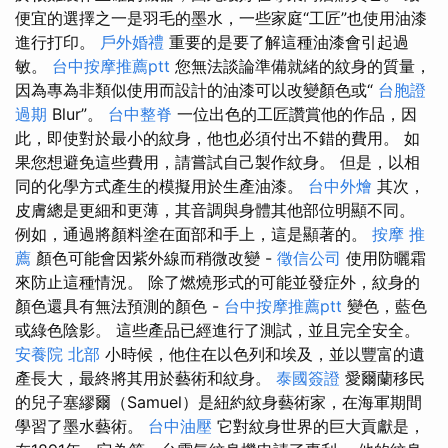
便宜的選擇之一是羽毛的墨水，一些家庭“工匠”也使用油漆
進行打印。
戶外婚禮
重要的是要了解這種油漆會引起過
敏。
台中按摩推薦ptt
您無法談論準備就緒的紋身的質量，
因為專為非類似使用而設計的油漆可以改變顏色或“
台胞證
過期
Blur”。
台中整脊
一位出色的工匠讚賞他的作品，因
此，即使對於最小的紋身，他也必須付出不錯的費用。 如
果您想避免這些費用，請嘗試自己製作紋身。 但是，以相
同的化學方式產生的模擬用於生產油漆。
台中外燴
其次，
皮膚總是更細和更薄，其音調與身體其他部位明顯不同。
例如，通過將顏料塗在面部和手上，這是顯著的。
按摩 推
薦
顏色可能會因紫外線而稍微改變 -
徵信公司
使用防曬霜
來防止這種情況。 除了燃燒形式的可能並發症外，紋身的
顏色還具有無法預測的顏色 -
台中按摩推薦ptt
變色，藍色
或綠色陰影。 這些產品已經進行了測試，並且完全安全。
安養院 北部
小時候，他住在以色列和埃及，並以豐富的遺
產長大，最終將其用於藝術和紋身。
泰國簽證
愛爾蘭移民
的兒子塞繆爾（Samuel）是紐約紋身藝術家，在海軍期間
學習了墨水藝術。
台中油壓
它對紋身世界的巨大貢獻是，