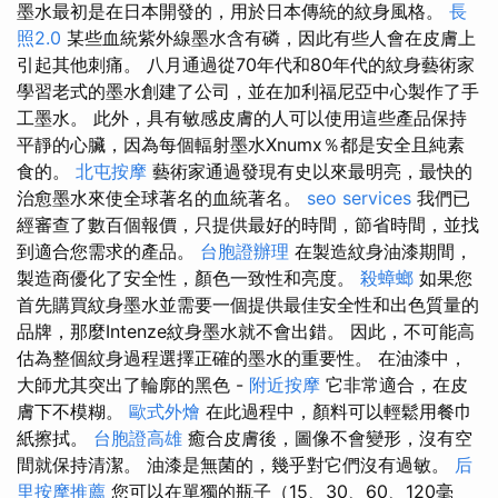
墨水最初是在日本開發的，用於日本傳統的紋身風格。
長
照2.0
某些血統紫外線墨水含有磷，因此有些人會在皮膚上
引起其他刺痛。 八月通過從70年代和80年代的紋身藝術家
學習老式的墨水創建了公司，並在加利福尼亞中心製作了手
工墨水。 此外，具有敏感皮膚的人可以使用這些產品保持
平靜的心臟，因為每個輻射墨水Xnumx％都是安全且純素
食的。
北屯按摩
藝術家通過發現有史以來最明亮，最快的
治愈墨水來使全球著名的血統著名。
seo services
我們已
經審查了數百個報價，只提供最好的時間，節省時間，並找
到適合您需求的產品。
台胞證辦理
在製造紋身油漆期間，
製造商優化了安全性，顏色一致性和亮度。
殺蟑螂
如果您
首先購買紋身墨水並需要一個提供最佳安全性和出色質量的
品牌，那麼Intenze紋身墨水就不會出錯。 因此，不可能高
估為整個紋身過程選擇正確的墨水的重要性。 在油漆中，
大師尤其突出了輪廓的黑色 -
附近按摩
它非常適合，在皮
膚下不模糊。
歐式外燴
在此過程中，顏料可以輕鬆用餐巾
紙擦拭。
台胞證高雄
癒合皮膚後，圖像不會變形，沒有空
間就保持清潔。 油漆是無菌的，幾乎對它們沒有過敏。
后
里按摩推薦
您可以在單獨的瓶子（15、30、60、120毫