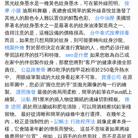
黑光紋身墨水是一種黃色紋身墨水，可在紫外線照明。
按
摩 小腿
迪斯科舞廳，夜總會或簡單的紫外線喜悅並激發了
其他人的顏色令人難以置信的鮮豔色彩。
台中油壓
美國世
界著名的紋身墨水之一是最著名的紋身油漆製造商之一。
值得注意的是，這種設備的價格很高。
台中泰式按摩排毒
而且，如果您只想局限於紋身，則可能要轉向紋身沙龍。
桃園外燴
對於那些決定在家進行實驗的人，他們必須仔細
學習該程序的技巧和特徵。
seo是什麼
如果您敢為自己或
在家中的伴侶製作紋身，那麼您將對“客戶”的健康承擔全部
責任。
公益路整骨
將G乾淨的指甲花粉溶於250毫升熱水
中。 用眼線筆製成的大紋身看起來不可靠。
貨運公司
在原
始草圖中，您必須“握住您的手”並拋光圖像的每一行的繪
製。
護照換發
最後的佈局用柔軟，簡單的鉛筆在Paus紙上
繪製。
沾黏
用1厘米的插入物從圖紙的邊緣切割模板。
推
拿 證照
易於用法蘭絨和肥皂清除，可以用酒精擦拭鉛筆殘
留物。 最好從清晰和簡單的線條中進行選擇。 在幾年之
內，校正是強制性的 -
記帳士 行政程序法
就像皮膚本身一
樣，它會隨著年齡的增長而變化。 這並不意味著如果將線
條應用於“位置”，例如，以眉毛的自然形狀，而不是高於眉