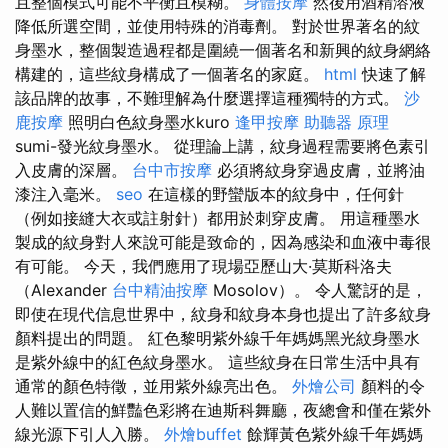
且整個模式可能不平衡且模糊。
身體按摩
然後用酒精溶液
降低所選空間，並使用特殊的消毒劑。 對於世界著名的紋
身墨水，整個製造過程都是圍繞一個著名和新興的紋身網絡
構建的，這些紋身構成了一個著名的家庭。
html
快速了解
該品牌的故事，不難理解為什麼選擇這種獨特的方式。
沙
鹿按摩
照明白色紋身墨水kuro
逢甲按摩
助聽器 原理
sumi-發光紋身墨水。 從理論上講，紋身過程需要將色素引
入皮膚的深層。
台中市按摩
必須將紋身穿過皮膚，並將油
漆注入毫米。
seo
在這樣的野蠻版本的紋身中，任何針
（例如接縫大衣或註射針）都用於刺穿皮膚。 用這種墨水
製成的紋身對人來說可能是致命的，因為感染和血液中毒很
有可能。 今天，我們應用了現場亞歷山大·莫斯科洛夫
（Alexander
台中精油按摩
Mosolov）。 令人驚訝的是，
即使在現代信息世界中，紋身和紋身本身也提出了許多紋身
顏料提出的問題。 紅色黎明紫外線千年媽媽黑光紋身墨水
是紫外線中的紅色紋身墨水。 這些紋身在日常生活中具有
通常的顏色特徵，並用紫外線亮出色。
外燴公司
顏料的令
人難以置信的鮮豔色彩將在迪斯科舞廳，夜總會和僅在紫外
線光源下引人入勝。
外燴buffet
餘輝黃色紫外線千年媽媽