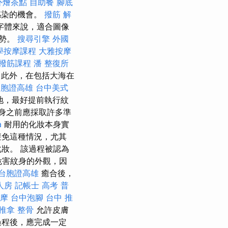
外燴茶點
自助餐
腳底
感染的機會。
撥筋 解
字體來說，適合圖像
優勢。
搜尋引擎
外國
學按摩課程
大雅按摩
撥筋課程
潘 整復所
 此外，在包括大海在
台胞證高雄
台中美式
地，最好提前執行紋
身之前應採取許多準
a
耐用的化妝本身實
避免這種情況，尤其
妝。 該過程被認為
危害紋身的外觀，因
台胞證高雄
癒合後，
人房
記帳士 高考 普
摩
台中泡腳
台中 推
推拿 整骨
允許皮膚
過程後，應完成一定