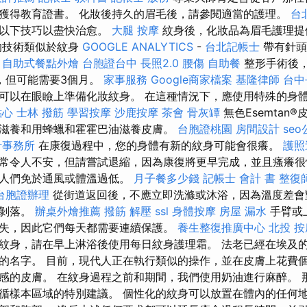
獲得教育證書。 化妝後持久的眉毛後，請參閱適當的護理。
台
持以下技巧以盡快治愈。
大腿 按摩
紋身後，化妝品為眉毛護理提
的技術類似於紋身
GOOGLE ANALYTICS
-
台北記帳士
帶有針頭
。
自助式餐點外燴
台胞證台中
長照2.0
腰傷
自助餐
整形手術後
，但可能需要3個月。
家事服務
Google商家檔案
基隆律師
台中
可以在眼瞼上準備化妝紋身。 在這種情況下，應使用特殊的身
點心
士林 撥筋
學習按摩
沙鹿按摩
茶會
骨灰罈
無色Esemtan
滋養和用蜂蠟和霍霍巴油滋養皮膚。
台胞證桃園
房間設計
se
計事務所
在康復過程中，您的身體有新的紋身可能會很癢。
護照
常令人不安，但請嘗試退縮，因為康復將更早完成，並且瘙癢很
護人們免於通風或體溫過低。
月子餐多少錢
記帳士 會計 書
整復
台胞證辦理
從街道返回後，不應立即洗滌或沐浴，因為溫度差會
始剝落。
辦桌外燴推薦
撥筋 解壓
ssl
身體按摩
房屋 漏水
手臂或
失，因此它們每天都需要連續保護。
養生整復推廣中心
北投 按
紋身，請在早上淋浴後使用每日紋身護理霜。 法老已經在埃及
的名字。 目前，現代人正在執行類似的操作，並在皮膚上花費個
感的皮膚。 在紋身過程之前和期間，我們使用奶油進行麻醉。 
循樣本區域的特別建議。 個性化的紋身可以放置在體內的任何地