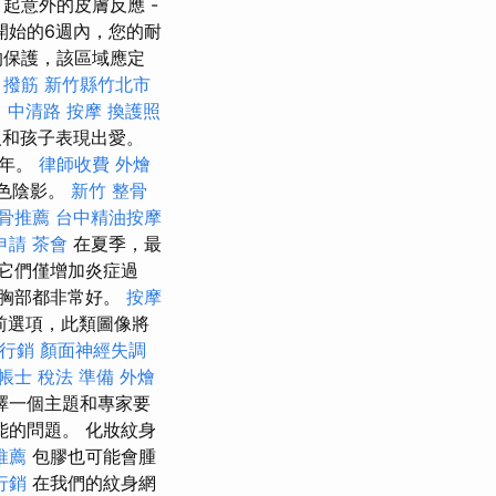
起意外的皮膚反應 -
開始的6週內，您的耐
的保護，該區域應定
撥筋 新竹縣竹北市
 中清路 按摩
換護照
人和孩子表現出愛。
多年。
律師收費
外燴
色陰影。
新竹 整骨
骨推薦
台中精油按摩
申請
茶會
在夏季，最
它們僅增加炎症過
胸部都非常好。
按摩
前選項，此類圖像將
行銷
顏面神經失調
帳士 稅法 準備
外燴
擇一個主題和專家要
能的問題。 化妝紋身
推薦
包膠也可能會腫
行銷
在我們的紋身網