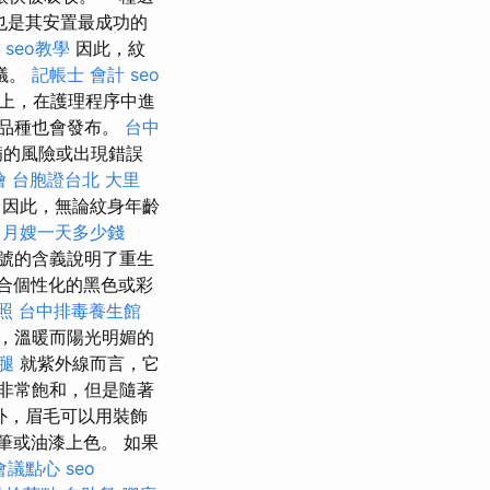
也是其安置最成功的
e seo教學
因此，紋
議。
記帳士 會計
seo
礎上，在護理程序中進
品種也會發布。
台中
病的風險或出現錯誤
燴
台胞證台北
大里
因此，無論紋身年齡
月嫂一天多少錢
號的含義說明了重生
合個性化的黑色或彩
照
台中排毒養生館
，溫暖而陽光明媚的
腿
就紫外線而言，它
非常飽和，但是隨著
外，眉毛可以用裝飾
筆或油漆上色。 如果
會議點心
seo