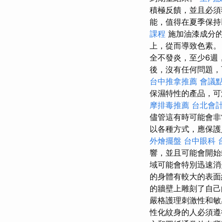
積極反饋，並且必須
能，值得在夏季保
課程
施加油漆成分
上，從而導致色素
全不發炎，至少6週
後，沒有任何問題，
台中推拿推薦
會議
保濕特性的產品，可
摩排毒推薦
台北會
儘管這有時可能會非
以各種方式，應保
外燴擺盤
台中眼科
響，並且可能會開
域可能會特別迅速消
的身體有較大的表面
的牆壁上雕刻了自己
嚴格護理刺激性和敏
性化紋身的人必須遵