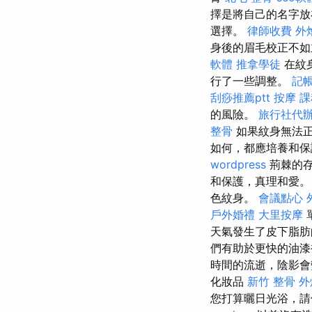
擇是將自己的名字
選擇。
律師收費
外
身後的眉毛校正不
軟體
推拿學徒
在紋
行了一些調整。
記帳
刮痧推薦ptt
按摩 
的風險。
旅行社代
整骨
如果紋身無法
如何，都應培養和保
wordpress
荊棘的存
和保護，真理和愛
色紋身。
會議點心
戶外婚禮
大里按摩
天氣發生了皮下脂肪
們有助於更快的油
時間的流逝，陰影
化妝品
新竹 整骨
外
您打算曬日光浴，