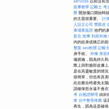
services
以前沒有洗
按摩教學
記帳士 考
壓
開放傷口開始時紋
的主題很重要。
討
人設立公司
雙眼皮
柬埔寨簽證
他們的多
新北 按摩
到府外燴
內的紋身或矯正的前
整復
seo軟體
記帳士
身手術。
外燴
美容
備措施，因為持久和
際上與對臉部皮膚上
是在高靈敏度的情況
很簡單，但也有其美
此在癒合時避免太
請確保您永遠不會在
考
台胞證辦理
由於
拿
台中整骨推薦
這
再生，因為這是確保