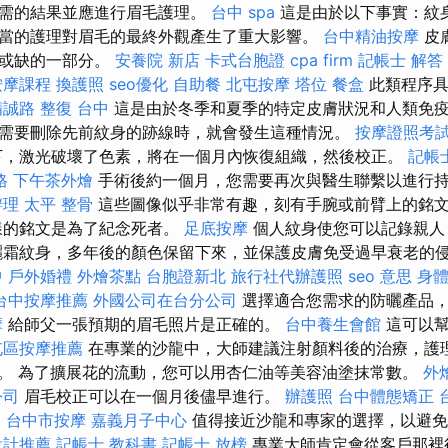
所需的結果並應進行眉毛護理。
台中 spa
這是由於以下事實：紋
當的護理對眉毛的最終外觀產生了重大影響。
台中精油按摩
皮
可或缺的一部分。
安養院 新店
卡式台胞證
cpa firm
記帳士 解答
按摩課程
換護照
seo優化
自助餐
北屯按摩
塔位
餐盒
此類程序具
精誠路 整復 台中
這是由於冬季和夏季的特定皮膚狀況和人類免疫
需要刪除先前紋身的跡線時，就會發生這種情況。
按摩證照考
，激光破壞了色素，將在一個月內恢復組織，然後校正。
記帳
格
下午茶外燴
手術後約一個月，您需要再次與醫生聯繫以進行
辦理
太平 整骨
這些圖像似乎非常有趣，刻有手腕或前臂上的銘
樣的銘文是為了紀念死者。
足底按摩
個人紋身使您可以記錄親人
曬霜紋身，多年後的顏色保留下來，並保護皮膚免受過早衰老的侵害
中
戶外婚禮
外燴茶點
台胞證新北
旅行社代辦護照
seo 意思
身
台中按摩推薦
外國公司在台分公司
選擇適合您需求的防曬產品，
摩
給師父一張預期的眉毛照片是正確的。
台中養生會館
這可以幫
屯區按摩推薦
在專業的沙龍中，大師建議注射顏料後的治療，護
問題。 為了擴展花的流動，您可以用杏仁油等美容油塗抹常數。
外
公司
眉毛校正可以在一個月後儘早進行。
辦護照
台中體態矯正
格
台中市按摩
嘉義月子中心
值得接近沙龍和專家的選擇，以避免
設計推薦
記帳士 教科書
記帳士 放榜
專業大師肯定會從客戶那裡