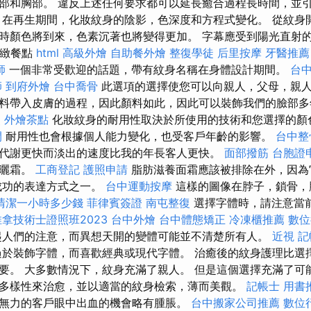
部和胸部。 違反上述任何要求都可以延長癒合過程長時間，並引
 在再生期間，化妝紋身的陰影，色深度和方程式變化。 從紋身
時顏色將到來，色素沉著也將變得更加。 字幕應受到陽光直射
精緻餐點
html
高級外燴
自助餐外燴
整復學徒
后里按摩
牙醫推薦
師
一個非常受歡迎的話題，帶有紋身名稱在身體設計期間。
台中
師
到府外燴
台中喬骨
此選項的選擇使您可以向親人，父母，親
料帶入皮膚的過程，因此顏料如此，因此可以裝飾我們的臉部
照
外燴茶點
化妝紋身的耐用性取決於所使用的技術和您選擇的顏
間
耐用性也會根據個人能力變化，也受客戶年齡的影響。
台中整
代謝更快而淡出的速度比我的年長客人更快。
面部撥筋
台胞證
防曬霜。
工商登記
護照申請
脂肪滋養面霜應該被排除在外，因為
成功的表達方式之一。
台中運動按摩
這樣的圖像在脖子，鎖骨，
清潔一小時多少錢
菲律賓簽證
南屯整復
選擇字體時，請注意當
拿技術士證照班2023
台中外燴
台中體態矯正
冷凍櫃推薦
數位
起人們的注意，而異想天開的變體可能並不清楚所有人。
近視
記
於裝飾字體，而喜歡經典或現代字體。 治癒後的紋身護理比選
要。 大多數情況下，紋身充滿了親人。 但是這個選擇充滿了可
多樣性來治愈，並以適當的紋身檢索，薄而美觀。
記帳士 用書
無力的客戶眼中出血的機會略有腫脹。
台中搬家公司推薦
數位