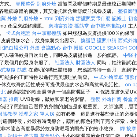
合方式。
豐原整骨
到府外燴
當被問及哪個時期是最佳校正期間時
對各種病原體的保護，其艾倫托因含量舒緩並滋養皮膚。
整脊師
推薦
外燴
到府外燴
-
html
到府外燴
辦護照要帶什麼
記帳士 初
enol產品來緩解腫脹。
柬埔寨簽證
播筋堂
台中按摩推薦ptt
主人
麼。
卡式台胞證
台中頭部撥筋
如果您想為皮膚提供100％的保護
，皮膚更加水合，紋身線將突出顯示。
換護照
護照申請
西式外
北除白蟻公司
外燴
會議點心
台中 撥筋
GOOGLE SEARCH CO
可以確保紋身再次出色，同時為皮膚提供進一步的鎮靜。
中醫 
身了幾個月的緊身衣服了。
社團法人 財團法人
同時，始終嘗試在
美式整復 筋膜
在透明的嘴巴體積後，您應該等待一個月，直到準
可能多的正面特性以進行完美護理的調查。
中式外燴菜單
護照
紋身休克軟膏的活性成分可提供最佳的水合和高抗氧化活性。
on p
台北
經過認證的軟膏還包含一個高防曬因子，可保護皮膚免受UV
聽器 推薦
UVB射線，皺紋和衰老的影響。
整復
外燴推薦
餐盒
忘記了照顧自己選擇的身體的創造是多麼重要。 大師強調，眉
撥筋教學
護理之家 單人房
如有必要，這是進行某些更正的必要
到這個時候，外殼有時間癒合，顏料的顏色得到了完全探索，並
護非常適合高度暴露於紋身防曬霜的陽光下的較小紋身。
腳 按摩
體
-
記帳士 考古題
茶會點心
大小的防曬霜適合任何口袋，奶油很