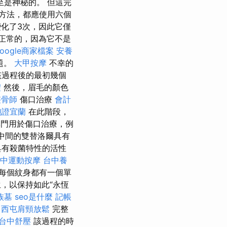
是神秘的。 但這完
方法，都應使用六個
化了3次，因此它僅
正常的，因為它不是
oogle商家檔案
安養
題。
大甲按摩
不幸的
該過程後的最初幾個
禮
然後，眉毛的顏色
整骨師
傷口治療
會計
胞證宜蘭
在此階段，
門用於傷口治療，例
中間的雙替洛爾具有
是具有殺菌特性的活性
中運動按摩
台中養
每個紋身都有一個單
，以保持如此“永恆
族墓
seo是什麼
記帳
西屯肩頸放鬆
完整
台中舒壓
該過程的時