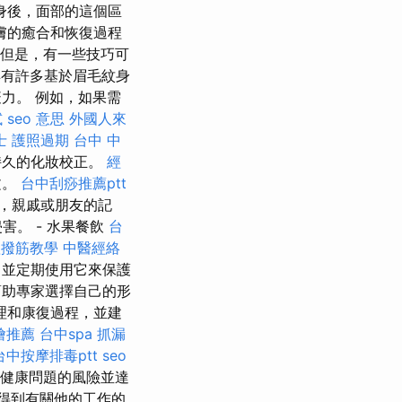
身後，面部的這個區
膚的癒合和恢復過程
但是，有一些技巧可
有許多基於眉毛紋身
力。 例如，如果需
試
seo 意思
外國人來
士
護照過期
台中 中
持久的化妝校正。
經
文。
台中刮痧推薦ptt
，親戚或朋友的記
。 - 水果餐飲
台
體撥筋教學
中醫經絡
並定期使用它來保護
助專家選擇自己的形
理和康復過程，並建
燴推薦
台中spa
抓漏
台中按摩排毒ptt
seo
健康問題的風險並達
得到有關他的工作的