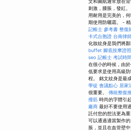
文和圖紙通常放在背
刺激，腫脹，發紅。
用耐用是完美的，何
期使用防曬霜。 - 
記帳士 參考書
整復
卡式台胞證
台南律
化妝紋身是我們將顏
buffet
腳底按摩證
seo
記帳士 考試時
在很小的時候，由於
低要求是使用高級
程。 銘文紋身是最
學徒
會議點心
居家
很重要。
傳統整復推
撥筋
時尚的字體引
廠商
最好不要使用過
託付您的想法更為重
可以通過適當製作的
脹，並且在血管壁中