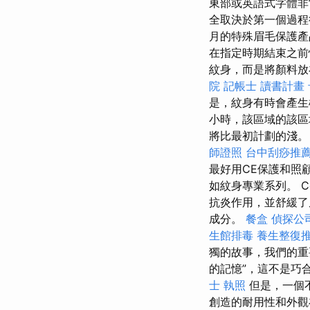
東部或英語式字體
全取決於第一個過
月的特殊眉毛保護
在指定時期結束之
紋身，而是將顏料放
院
記帳士 讀書計畫
是，紋身有時會產生
小時，該區域的該
將比最初計劃的淺
師證照
台中刮痧推
最好用CE保護和照
如紋身專業系列。 C
抗炎作用，並舒緩
成分。
餐盒
偵探公
生館排毒
養生整復
獨的故事，我們的
的記憶”，這不是巧
士 執照
但是，一個
創造的耐用性和外觀