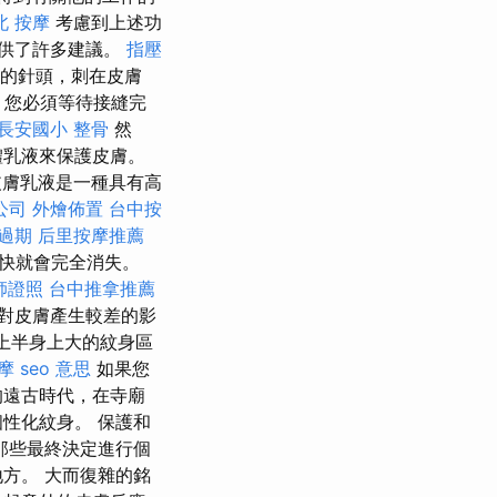
北 按摩
考慮到上述功
供了許多建議。
指壓
的針頭，刺在皮膚
，您必須等待接縫完
長安國小 整骨
然
體乳液來保護皮膚。
®皮膚乳液是一種具有高
o公司
外燴佈置
台中按
過期
后里按摩推薦
快就會完全消失。
師證照
台中推拿推薦
對皮膚產生較差的影
上半身上大的紋身區
摩
seo 意思
如果您
的遠古時代，在寺廟
性化紋身。 保護和
那些最終決定進行個
方。 大而復雜的銘