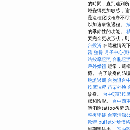
的時間，直到達到
域變得更加敏感，適
是這種化妝程序不
以加速康復過程。
的季節性的功能。
要完全更改形狀，則
台投資
在這種情況下
醫 整骨
月子中心價
絡按摩證照
台胞證
戶外婚禮
經常，這
憶。 有了紋身的防
胞證過期
台胞證台
按摩課程
苗栗外燴
紋身。
台中頭部按
狀和陰影。
台中西
議消除tattoo後
整復學徒
台南清潔
軟體
buffet外燴價
到期望結果。
室內