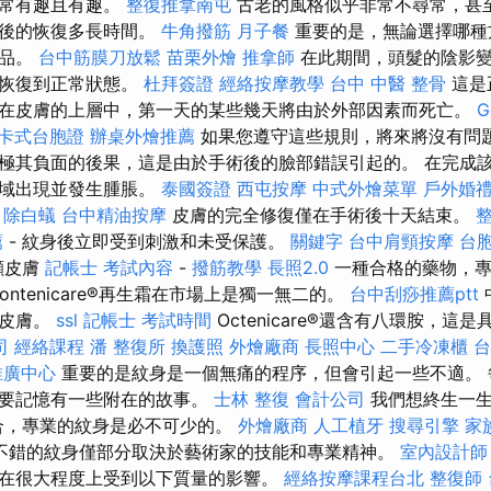
非常有趣且有趣。
整復推拿南屯
古老的風格似乎非常不尋常，甚至
程後的恢復多長時間。
牛角撥筋
月子餐
重要的是，無論選擇哪種
產品。
台中筋膜刀放鬆
苗栗外燴
推拿師
在此期間，頭髮的陰影變
前恢復到正常狀態。
杜拜簽證
經絡按摩教學
台中 中醫 整骨
這是
在皮膚的上層中，第一天的某些幾天將由於外部因素而死亡。
G
卡式台胞證
辦桌外燴推薦
如果您遵守這些規則，將來將沒有問
極其負面的後果，這是由於手術後的臉部錯誤引起的。 在完成
區域出現並發生腫脹。
泰國簽證
西屯按摩
中式外燴菜單
戶外婚
。
除白蟻
台中精油按摩
皮膚的完全修復僅在手術後十天結束。
薦
- 紋身後立即受到刺激和未受保護。
關鍵字
台中肩頸按摩
台
顧皮膚
記帳士 考試內容
-
撥筋教學
長照2.0
一種合格的藥物，專
ontenicare®再生霜在市場上是獨一無二的。
台中刮痧推薦ptt
了皮膚。
ssl
記帳士 考試時間
Octenicare®還含有八環胺，這
司
經絡課程
潘 整復所
換護照
外燴廠商
長照中心
二手冷凍櫃
台
推廣中心
重要的是紋身是一個無痛的程序，但會引起一些不適。 
重要記憶有一些附在的故事。
士林 整復
會計公司
我們想終生一生
合，專業的紋身是必不可少的。
外燴廠商
人工植牙
搜尋引擎
家
不錯的紋身僅部分取決於藝術家的技能和專業精神。
室內設計師
在很大程度上受到以下質量的影響。
經絡按摩課程台北
整復師