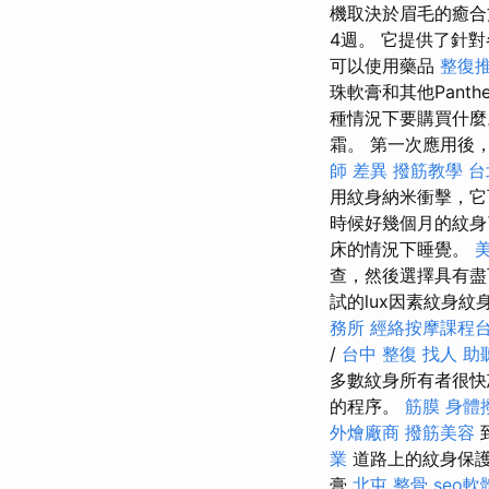
機取決於眉毛的癒
4週。 它提供了針
可以使用藥品
整復
珠軟膏和其他Panth
種情況下要購買什
霜。 第一次應用後
師 差異
撥筋教學
台
用紋身納米衝擊，它
時候好幾個月的紋
床的情況下睡覺。
查，然後選擇具有盡
試的lux因素紋身
務所
經絡按摩課程
/
台中 整復
找人
助
多數紋身所有者很快
的程序。
筋膜
身體
外燴廠商
撥筋美容
業
道路上的紋身保
膏
北屯 整骨
seo軟