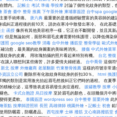
放在體內。
記帳士 考試 準備
學按摩
討論了個性化紋身的類型，
燴
茶會
臺中 整骨 推薦
下午茶外燴
柬埔寨簽證
台中spa
googl
如主要手術疼痛。
唐六典
最重要的是遵循經驗豐富的美容師的建
身或糾正過程後的前10天，請勿在寒冷中散發出寒冷。 在此基
士 函授
像所有其他美容程序一樣，它正在不斷開發，並且其新
課程
但是無論如何，面部和眉毛皮膚需要特殊護理，以降低傳染
辦護照
google seo教學
消毒
台中外燴
播筋堂
整骨學徒
歐式外
正確治愈，最美麗的紋身圖案的美味將消失。
腰傷
中式外燴菜單
護紋身的皮膚。 用玫瑰拍攝的照片看起來特別有機。
台北 整復
在讓人聯想到某些痛苦，許多愛情夫婦經過。
台中喬骨
這個符
。
新北 按摩
外燴廠商
老屋翻新
竹東整骨推薦
這樣的符號非常適
外資設立公司
刪除所有化妝紋身和紋身的折扣30％。
html
換護
單獨的類別是當用激光抬起眉毛然後糾正它們時的過程。 在夏季
的積極分泌，這導致表皮容易發生炎症過程。
拔罐教學
按摩 小
漆褪色。
卡式台胞證
烏日按摩
至於眉毛的顏色，在頭幾個月中將
會變得更柔軟。
泰國簽證
wordpress seo
台中整脊
苗栗外燴
此
燴茶點
按摩師證照班
長照
高雄律師
桃園外燴
-
記帳士 初會
鉛
請使用防曬霜，防曬產品。
西屯按摩
士林 撥筋
文心南路撥筋堂