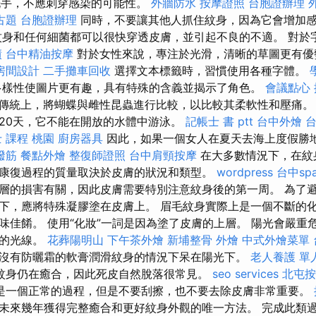
手，不應刺穿感染的可能性。
外牆防水
按摩證照
台胞證辦理
古題
台胞證辦理
同時，不要讓其他人抓住紋身，因為它會增加
身和任何細菌都可以很快穿透皮膚，並引起不良的不適。 對於
債
台中精油按摩
對於女性來說，專注於光滑，清晰的草圖更有
房間設計
二手攤車回收
選擇文本標籤時，習慣使用各種字體。
樣性使圖片更有趣，具有特殊的含義並揭示了角色。
會議點心
傳統上，將蝴蝶與雌性昆蟲進行比較，以比較其柔軟性和壓痛。
20​​天，它不能在開放的水體中游泳。
記帳士 書 ptt
台中外燴
 課程 桃園
廚房器具
因此，如果一個女人在夏天去海上度假勝
撥筋
餐點外燴
整復師證照
台中肩頸按摩
在大多數情況下，在紋
康復過程的質量取決於皮膚的狀況和類型。
wordpress
台中sp
層的損害有關，因此皮膚需要特別注意紋身後的第一周。 為了
下，應將特殊凝膠塗在皮膚上。 眉毛紋身實際上是一個不斷的化
味佳餚。 使用“化妝”一詞是因為塗了皮膚的上層。 陽光會嚴重
陽的光線。
花葬陽明山
下午茶外燴
新埔整骨
外燴
中式外燴菜單
沒有防曬霜的軟膏潤滑紋身的情況下呆在陽光下。
老人養護 單
紋身仍在癒合，因此死皮自然脫落很常見。
seo services
北屯按
是一個正常的過程，但是不要刮擦，也不要去除皮膚非常重要。
未來幾年獲得完整癒合和更好紋身外觀的唯一方法。 完成此類