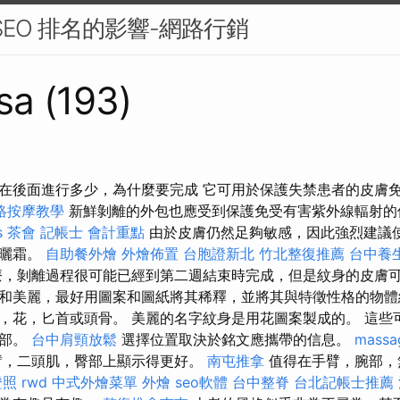
 SEO 排名的影響-網路行銷
sa (193)
在後面進行多少，為什麼要完成 它可用於保護失禁患者的皮膚
絡按摩教學
新鮮剝離的外包也應受到保護免受有害紫外線輻射
s
茶會
記帳士 會計重點
由於皮膚仍然足夠敏感，因此強烈建議
防曬霜。
自助餐外燴
外燴佈置
台胞證新北
竹北整復推薦
台中養
，剝離過程很可能已經到第二週結束時完成，但是紋身的皮膚
和美麗，最好用圖案和圖紙將其稀釋，並將其與特徵性格的物體
，花，匕首或頭骨。 美麗的名字紋身是用花圖案製成的。 這些
胸部。
台中肩頸放鬆
選擇位置取決於銘文應攜帶的信息。
massa
臂，二頭肌，臀部上顯示得更好。
南屯推拿
值得在手臂，腕部，
證照
rwd
中式外燴菜單
外燴
seo軟體
台中整脊
台北記帳士推薦