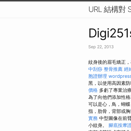
URL 結構對
Digi251
Sep 22, 2013
紋身後的眉毛矯正，
中刮痧
整骨推薦
經
胞證辦理
wordpres
黑，以使用高因素
價格
多虧了專業治療
為了向他們添加性格
可以是心，鳥，蝴蝶
指，肋骨，背部或
實務
中型圖像在前
小紋身。
腳底按摩