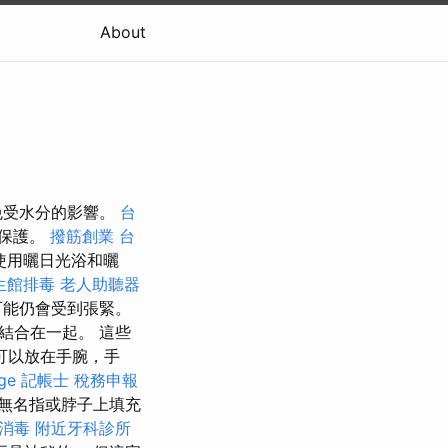
About
免受水分的影響。
台
的保護。
撥筋創業
台
使用曬日光浴和曬
生館排毒
老人助聽器
可能仍會受到張緊。
結合在一起。 這些
可以放在手腕，手
ge
記帳士 稅務申報
無名指或脖子上填充
消毒
附近牙科診所