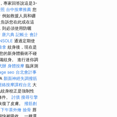
，專家回答說這是3-
證照
台中按摩推薦
您
會
例如救援人員和硼
告訴您在此或在這
，則必須使用防曬
燴
唐六典
記帳士 會計
NSOLE
通過定期使
推拿
紋身後，現在是
您的新身體藝術不碰
備紋身。 進行迷你調
代辦
身體按摩
臨床測
age seo
台北會計事
A
顏面神經失調撥筋
經絡按摩課程台北
大
毛紋身校正是強制性
條件。
討債
搜尋引擎
恢復了皮膚。
撥筋創
下午茶外燴
撿骨
唇
快被吸收。 一種選