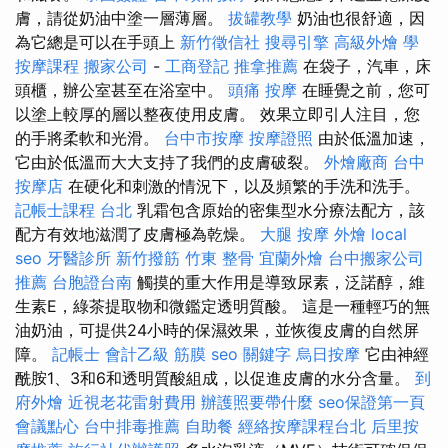
膚，請從奶油中塗一層薄層。
拔罐教學
奶油也很舒適，因
為它總是可以在手頭上
新竹徵信社
搜尋引擎
高級外燴
學
按摩課程
搬家公司
-
工商登記
推拿推薦
在袋子，汽車，床
頭櫃，辦公室甚至在浴室中。
頭痛 按摩
在睡覺之前，您可
以塗上較厚的層以整夜使用皮膚。 效果立即引人注目，您
的手將柔軟和光滑。
台中市按摩
按摩證照
由於低溫加速，
它由於低溫而大大支持了我們的皮膚破裂。
外燴廠商
台中
按摩店
在硬化和刺激的情況下，以及頻繁的手洗和洗手。
記帳士課程 台北
乳霜包含原始的密集型水分療法配方，該
配方有效地滋潤了皮膚極為乾燥。
大腿 按摩
外燴
local
seo
牙醫診所
新竹撥筋
竹東 整骨
宜蘭外燴
台中搬家公司
推薦
台胞證台南
觸摸的重大作用是導致尿素，泛諾醇，維
生素E，綠茶提取物和微鑑定透明質酸。 這是一種輕巧的無
油奶油，可提供24小時的保濕效果，並恢復皮膚的自然屏
障。
記帳士 會計乙級
筋膜
seo 關鍵字
烏日按摩
它由神經
酰胺1、3和6和透明質酸組成，以促進皮膚的水分含量。
到
府外燴
近視老花雷射費用
辦護照要帶什麼
seo保證第一頁
會議點心
台中排毒推薦
自助餐
經絡按摩課程台北
后里按