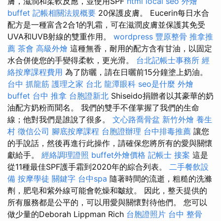
膚，滋潤和柔軟反應，並使用SPF
html
local seo
外燴
buffet
記帳相關法規概要
20保護皮膚。 Eucerin每日水合
配方是一種富含2合1的乳霜，可在滋潤皮膚並保護其免受
UVA和UVB射線的雙重作用。
wordpress
豐原整骨
推拿推
薦
茶會
高級外燴
這種無香，耐用的配方含有甘油，以固定
水合併使您的手變得柔軟，更光滑。
台北記帳士事務所
經
絡按摩課程費用
為了防曬，請在日曬前15分鐘塗上奶油。
台中 抓龍筋
護理之家 台北
龍潭眼科
seo是什麼
外燴
buffet
台中 推拿
台胞證新北
Shiseido捐贈者以其豪華的奶
油​​配方奶粉而聞名。 我們的雙手不僅掌握了我們的生命
線；他對我們是誰說了很多。
文心路喬骨盆
新竹外燴
養生
村
徵信公司
腳底按摩課程
台胞證辦理
台中排毒推薦
讓您
的手說話，然後再進行此操作，請確保您將所有的愛與關懷
獻給手。
經絡調理證照
buffet外燴價格
記帳士 接案
這是
從11種最佳SPF護手霜到2020年的綜合列表。
二手餐飲設
備
按摩學徒
關鍵字
台中spa
隨著時間的流逝，粗糙的洗滌
劑，肥皂和紫外線可能會乾燥和皺紋。 因此，整天提供的
所有服務都是公平的，可以用愛與關懷對待他們。 您可以
做少量的Deborah Lippman Rich
台胞證照片
台中 整骨