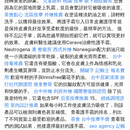
扭轉衰老的跡象。
兒童眼科
桃園 按摩
眼下細紋醫美
您會
因為它的質地而愛上乳霜，並且會驚訝於它被吸收的速度。
茶會點心
北區按摩
外燴推薦
在塗這種淡奶油之前，請輕輕
洗手，以獲得最佳效果。 將護手霜引入日常皮膚護理常規
是保持皮膚良好並享受柔軟度的最快，最簡單的方法。 值
得不忘記手掌，因為您越早開始照顧它們，就可以實現更好
的效果。 皮膚科醫生建議使用Cerave治療性護手霜。
Neutrogena
潘 整復所
西式外燴
Norwegian配方奶油只能
使一小滴濃縮的非常乾燥，破裂的皮膚光滑而柔軟。
台中
排毒推薦
它還含有硬脂酸，它會在皮膚上作為情感和乳化
劑產生蠟質屏障，並防止水分流失。
關鍵字
記帳士 報名費
用
歡迎年輕的手與Innisfree蘭花手奶油。
台中居家清潔
旅
行社代辦護照
推拿整骨
它的抗皺紋配方可提供健康，光滑
和快樂的手。
台中外燴
到府外燴
國際整復師證照
除了抗
衰老特性外，它還包含SPF
后里按摩推薦
15。
經絡調理證
照
室內設計推薦
如果每小時工作使皮膚活力吸收了，則該
產品可以檢測到膚色甚至補償。 查看護手霜的排名，列出
了不同貨架上最受歡迎的產品。
茶會
台中按摩平價
查看我
們的測試結果，然後選擇最好的護手霜。
seo agency
記帳