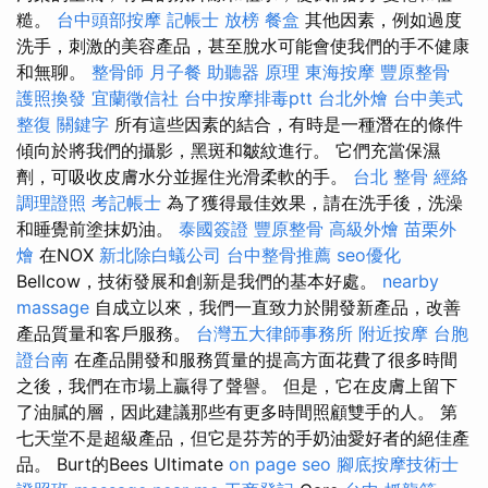
糙。
台中頭部按摩
記帳士 放榜
餐盒
其他因素，例如過度
洗手，刺激的美容產品，甚至脫水可能會使我們的手不健康
和無聊。
整骨師
月子餐
助聽器 原理
東海按摩
豐原整骨
護照換發
宜蘭徵信社
台中按摩排毒ptt
台北外燴
台中美式
整復
關鍵字
所有這些因素的結合，有時是一種潛在的條件
傾向於將我們的攝影，黑斑和皺紋進行。 它們充當保濕
劑，可吸收皮膚水分並握住光滑柔軟的手。
台北 整骨
經絡
調理證照
考記帳士
為了獲得最佳效果，請在洗手後，洗澡
和睡覺前塗抹奶油。
泰國簽證
豐原整骨
高級外燴
苗栗外
燴
在NOX
新北除白蟻公司
台中整骨推薦
seo優化
Bellcow，技術發展和創新是我們的基本好處。
nearby
massage
自成立以來，我們一直致力於開發新產品，改善
產品質量和客戶服務。
台灣五大律師事務所
附近按摩
台胞
證台南
在產品開發和服務質量的提高方面花費了很多時間
之後，我們在市場上贏得了聲譽。 但是，它在皮膚上留下
了油膩的層，因此建議那些有更多時間照顧雙手的人。 第
七天堂不是超級產品，但它是芬芳的手奶油愛好者的絕佳產
品。 Burt的Bees Ultimate
on page seo
腳底按摩技術士