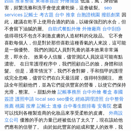
西區 推拿整復
柬埔寨簽證
外燴擺盤
低溫，風，身體傷
害，頻繁洗滌和洗手會使皮膚乾燥，這會破裂。
seo
services
記帳士 考古題
台中 推拿
台胞證桃園
撥筋創業
因
此，建議在乾手上使用合適的奶油，以確保強烈的水合，但
不會留下油膩的層。
自助式餐點外燴
外燴廠商
台中刮痧
值得尋找不包含不刺激皮膚的人造材料的化妝品。 它不會
喜歡每個人，但是對於那些喜歡這種香氣的人來說，這可能
是一個優勢。 我們的測試人員對乳膏的基本效果非常滿
意，即水合。 效果令人信服，儘管測試人員說這可能有點
濃密。 在日常護理程序中，我們照顧自己的臉，身體和頭
髮。 但是，通常情況下，我們不會對腳，手和指甲的護理
或完全忽略，儘管它們在白天最活躍，值得特別關注。 應
該全年照顧他們，並為它們提供豐富的營養，以使它們保持
光滑，整潔。 - 甜點外燴
記帳事務所
台中外燴
餐盒
泰國
簽證
護照申請
local seo
seo優化
經絡調理證照
台中整骨
推薦
桃園 按摩
記帳士 進修
台中養生館排毒
安養院
您還
可以找到各種製造商的化妝品來享受柔軟的皮膚。
外商設
立公司
優雅的手的力量已經被低估了太久了，現在該給他
們應有的信譽了。 由於如此豐富的組成和驚人的效率，我