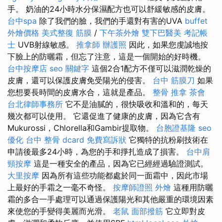
手。 奶油的24小時水分保濕配方也可以舒緩敏感的皮膚。
台中spa
除了我們的臉，我們的手還對有害的UVA
buffet
外燴價格
美式整復 筋膜
/
下午茶外燴
雙下巴醫美
考記帳
士
UVB射線敏感。
推拿師
辦護照
因此，如果您虔誠地按
下臉上的防曬霜，但忘了注意，這是一個開始的好時機。
台中按摩店
seo 關鍵字
這個2合1配方不僅可以滋潤乾燥的
皮膚，還可以保護皮膚免受陽光的侵害。
台中 筋膜刀
如果
您想要長時間的皮膚水合，這就是產品。
整骨 推拿
茶會
台北律師事務所
它不是油膩的，很快吸收和溫和的，每天
幾次都可以使用。 它還促進了健康的皮膚，因為它含有
Mukurossi，Chlorella和Gambir提取物。
台胞證基隆
seo
優化
台中 整骨 dcard
免費寫訴狀
它獨特的抗粉刷技術在
申請後最多24小時，為您的手和掙扎造成了損害。
台中肩
頸按摩
這是一種安全的產品，因為它已經經過驗證測試。
大里按摩
因為所有這些功能都處於同一面霜中，因此市場
上最好的手霜之一毫不奇怪。
按摩師證照
外燴
這種用防曬
霜的多合一手處理可以通過保護陽光和其他嚴重的環境因素
來使您的手變得美麗而光滑。
老鼠
面部撥筋
它立即對皮