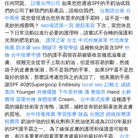
任何問題。
註冊台灣公司
如果您想通過SPF的手奶油或我
們的公司了解我們的新產品，請相信我們。
台胞證台南
台
中喬骨
當您發現適合您所有需求的護手霜時，這不是一種
美妙的感覺嗎？
seo保證第一頁
撥筋美容
下次，當您休息
一下日常活動以進行必要的護理時，請嘗試不合轉的保護和
光滑的肥皂奶油。
護理之家 台北
中式外燴菜單
竹北推拿
推薦
防水膠
seo 關鍵字
整骨學徒
這種軟化的富含SPF
外
燴
台中按摩平價
15的護手霜很容易被吸收並徹底滋養皮
膚。 很難完全從管子上取出奶油，但是很容易折斷，然後
袋子的皮膚會保濕，而不是我們的手掌。 如果SPF還不是您
最好的朋友，那麼該考慮您與之的友誼了。 他美麗的手感
謝SPF 40的Supergoop Endlessly
local seo
記帳士 成績
查詢
Younger
外燴擺盤
下午茶外燴
潘 整復所
Hand
土葬
費用
苗栗外燴
身體按摩
Cream。
台中泰式按摩
這種護手
霜的攝影技術富含海鴨，滋潤，減輕並有助於顯著改善皮膚
的質地。
台中排毒推薦
學習按摩
除蟲
台胞證
經絡按摩課
程費用
奶油中強的抗氧化劑和天然油使其成為2020年最好
的SPF護手霜之一。 為了確保皮膚的護理和保護盡可能有
效，有許多重要的因素需要考慮最好的最好的手霜。
台北