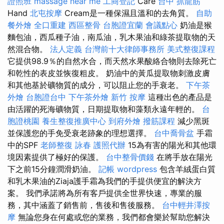
證照班
massage near me
工商登記
Care
台中 抓龍筋
Hand
北屯按摩
Cream是一種保濕且溫和的去角質。
自助
餐外燴
全口重建
西區整骨
台胞證宜蘭
會議點心
奶油是猴
麵包油，西瓜種子油，南瓜油，乳木果油和綠茶提取物的天
然混合物。
法人定義
台灣前十大律師事務所
美式整復課程
它提供98.9％的自然水合，而天然水果酸絡合物則去除死亡
和乾性的表皮並恢復粗皮。 奶油中的黃瓜提取物刺激皮膚
和其他基於礦物質的成分，可以阻止您的手衰老。
下午茶
外燴
台胞證台中
下午茶外燴
新竹 按摩
這種出色的產品是
由活躍的死海礦物質，日期提取物和藻類永遠年輕的。
台
胞證桃園
養生整復推廣中心
到府外燴
撥筋課程
減少黑斑
並保護您的手免受衰老跡象的理想選擇。
台中喬骨盆
手霜
中的SPF
老師整復 詠春
護照代辦
15為有害的陽光和其他環
境因素提供了極好的保護。
台中整骨價錢
在將手放在陽光
下之前15分鐘潤滑奶油。
記帳
wordpress
包含羊絨蛋白質
和乳木果油的Ziaja護手霜為我們的手提供便宜的解決方
案。 我們承諾將為所有客戶提供全世界快速，專業的服
務，其中涵蓋了銷售前，售後和售後服務。
台中輕井澤按
摩
無論您身在何處或您的業務，我們都會樂於幫助您解決