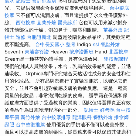
漏水
記帳士 會計師差別
15可保護您的手免受刺激性的陽
光。 它提供深層癒合並保護皮膚免受環境損害。
台中腳底
按摩
它不僅可以滋潤皮膚，而且還提供了永久性保護紫外
線。
西屯按摩
宜蘭外燴
醫美診所
它也可以用來減少對身
體其他部位的干燥，例如鼻子，嘴唇和眼睛。
苗栗外燴
記
帳士 進修
台胞證新北
靛藍是波蘭化妝品品牌，其受歡迎程
度不斷提高。
台中長安國小 整骨
Indigo
ssl
餐點外燴
Seventh
柬埔寨簽證
Heaven
按摩證照班
Hand
北區按摩
Cream是一種芬芳的護手霜，具有保濕效果。
學按摩課程
我們的測試人員對效果，水合，乳霜的效果感到滿意，並迅
速吸收。 Orphica專門研究結合天然活性成分的安全性和使
用的化妝品。 所有品牌都進行了實驗室測試，以確保它們
安全，並且不會引起對敏感皮膚的過敏反應。 這是一種高
質量的化妝品，非常滋潤乾燥的皮膚。 護手霜在保濕和保
護皮膚方面提供了受過教育的幫助，因此值得選擇真正有效
的產品作為日常護理程序的一部分。
記帳士 好考嗎
台中按
摩平價
新竹外燴
台中按摩排毒
龍潭眼科
餐點外燴
推拿師
證照
台中整復推薦
使用優質的手奶油不僅可以改善外觀，
而且可以提高皮膚的耐藥性，從長遠來看可以保留其健康和