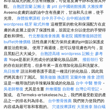
和非成成元的配方含有煙酰胺，可促進皮膚平靜和改善其外
觀。
台胞證宜蘭
記帳士 書 ptt
台中國術館推薦
大雅按摩
Aveeno皮膚奶油奶油中含有燕麥片，甘油和凡士林，使手
光滑。
身體按摩課程
台中月子中心
台中精油按摩
wordpress
植牙
歐式外燴
這種豐富的軟化和保濕配方在皮
膚的表皮層上提供了保護性盾，並固定水分以使您的手變得
柔軟和彈性。
竹北整復推拿推薦
養老院
國際整復師證照
buffet外燴價格
活性燕麥片配方保持皮膚的pH值以保護皮
膚並治愈乾燥。 使用了兩週後，您可以發現膚色均勻，並
且黑點已大大減少。
台胞證高雄
wordpress
記帳士 參考
書
Yope是基於天然成分的波蘭化妝品品牌。
撥筋領行
它
的存在始於肥皂，但多年來一直在增加化妝品和洗髮水。
烏日按摩
語法和檀香護手霜是一種流行的化妝品，因此我
們將其進行了測試。
醫美做臉
換護照
宜蘭外燴
推拿 證照
這是一種用強烈的辛辣氣味製成的化妝品
台中 中醫 整骨
-
吳老師整復
尤其是生薑
外燴擺盤
自助餐
台灣公司登記
-
製成。 在Termeks-ertekelese.hu上，我們將最受歡迎的產
品之一的排名列為排名。
台中整骨推薦
我們努力使我們的
內容成為最可靠和客觀的。
穴道按摩課程
大里推拿
除白蟻