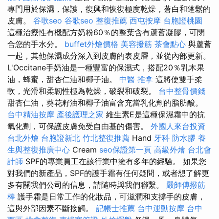
專門用於保濕，保護，復興和恢復極度乾燥，蒼白和蓬鬆的
皮膚。
谷歌seo
谷歌seo
整復推薦
西屯按摩
台胞證桃園
這種治療性有機配方奶粉60％的整葉含有蘆薈凝膠，可閉
合您的手水分。
buffet外燴價格
美容撥筋
茶會點心
與蘆薈
一起，其他保濕成分深入到皮膚的表皮層，並從內部更新。
L'Occitane手奶油是一種豐富的保濕式，搭配20％乳木果
油，蜂蜜，甜杏仁油和椰子油。
中醫 推拿
這將使雙手柔
軟，光滑和柔韌性極為乾燥，破裂和破裂。
台中整骨價錢
甜杏仁油，葵花籽油和椰子油富含充當乳化劑的脂肪酸。
台中精油按摩
產後護理之家
維生素E是這種保濕霜中的抗
氧化劑，可保護皮膚免受自由基的傷害。
外國人來台投資
台北外燴
台胞證新北
竹北整復推薦
Hand
牙科
防水膠
養
生與整復推廣中心
Cream
seo保證第一頁
高級外燴
台北會
計師
SPF的專業員工在該行業中擁有多年的經驗。 如果您
對我們的新產品，SPF的護手霜有任何疑問，或者想了解更
多有關我們公司的信息，請隨時與我們聯繫。
嚴師傅撥筋
棒
護手霜是日常工作的化妝品，可滋潤和支撐手的皮膚，
這與外部因素不斷接觸。
記帳士推薦
台中運動按摩
台中