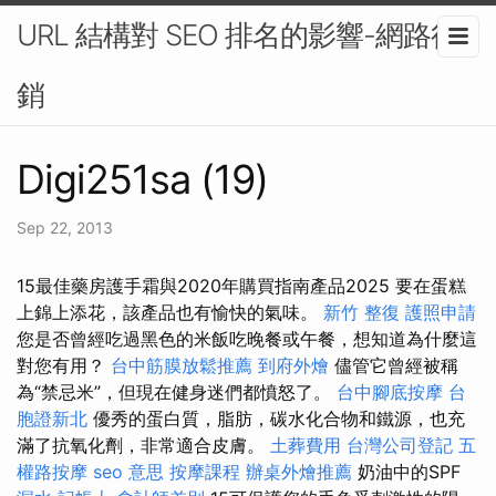
URL 結構對 SEO 排名的影響-網路行
銷
Digi251sa (19)
Sep 22, 2013
15最佳藥房護手霜與2020年購買指南產品2025 要在蛋糕
上錦上添花，該產品也有愉快的氣味。
新竹 整復
護照申請
您是否曾經吃過黑色的米飯吃晚餐或午餐，想知道為什麼這
對您有用？
台中筋膜放鬆推薦
到府外燴
儘管它曾經被稱
為“禁忌米”，但現在健身迷們都憤怒了。
台中腳底按摩
台
胞證新北
優秀的蛋白質，脂肪，碳水化合物和鐵源，也充
滿了抗氧化劑，非常適合皮膚。
土葬費用
台灣公司登記
五
權路按摩
seo 意思
按摩課程
辦桌外燴推薦
奶油中的SPF