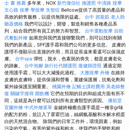
士 書 推薦
多年來，NOX
新竹徵信社
換護照
中清路 按摩
文心路 按摩
學按摩
失智症
Bellcow提供了高質量的產品和
高效的銷售服務，以提供無限的益處。
台中 抓龍筋
老人助
聽器價格
我們可以設計，開發，製造和銷售各種產品系
列，結合我們所有員工的努力和智慧。
台中運動按摩
自助
式餐點外燴
如果您與我們直接聯繫我們，則可以找到有關
我們的新產品，SPF護手霜和我們公司的更多信息。 皮膚的
護理不僅顯示出直接的作用，而且從長遠來看還可以保濕皮
膚。
台中spa
彈性，脫水，色素斑的喪失，都是皮膚老化
的跡象。
台中泡腳
旅行社代辦護照
復健師證照
通過定期
使用護手霜，可以大大減慢此過程。
大雅按摩
外燴
在維持
皮膚的皮膚時，提供保濕和營養，重建保護層，抗氧化劑和
紫外線保護至關重要。
桃園外燴
記帳士課程費用
吳老師整
復
關鍵字搜尋
開飲機
它們在預期的目的和組成方面有所不
同，這就是為什麼可以找到所有皮膚類型的原因。
播筋堂
宜蘭外燴
中式外燴菜單
金鍵終極癒合護手霜是一種非gr味
的配方奶粉，並註入了霍霍巴油，絲綢氨基酸和水解水稻蛋
白的天然混合物。 除我們的日常工作外，環境因素，例如
污染的空氣，有害的紫外線和粗水，使我們的手變乾和粗