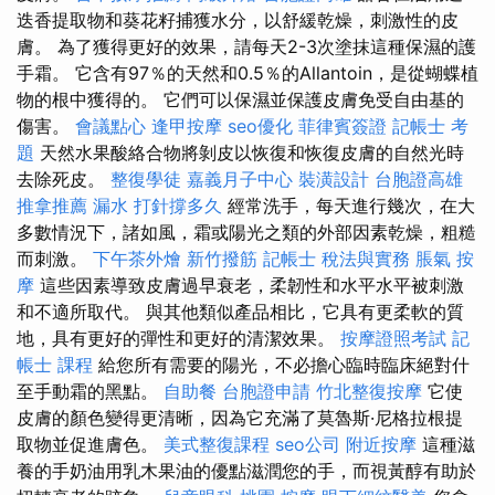
迭香提取物和葵花籽捕獲水分，以舒緩乾燥，刺激性的皮
膚。 為了獲得更好的效果，請每天2-3次塗抹這種保濕的護
手霜。 它含有97％的天然和0.5％的Allantoin，是從蝴蝶植
物的根中獲得的。 它們可以保濕並保護皮膚免受自由基的
傷害。
會議點心
逢甲按摩
seo優化
菲律賓簽證
記帳士 考
題
天然水果酸絡合物將剝皮以恢復和恢復皮膚的自然光時
去除死皮。
整復學徒
嘉義月子中心
裝潢設計
台胞證高雄
推拿推薦
漏水 打針撐多久
經常洗手，每天進行幾次，在大
多數情況下，諸如風，霜或陽光之類的外部因素乾燥，粗糙
而刺激。
下午茶外燴
新竹撥筋
記帳士 稅法與實務
脹氣 按
摩
這些因素導致皮膚過早衰老，柔韌性和水平水平被刺激
和不適所取代。 與其他類似產品相比，它具有更柔軟的質
地，具有更好的彈性和更好的清潔效果。
按摩證照考試
記
帳士 課程
給您所有需要的陽光，不必擔心臨時臨床絕對什
至手動霜的黑點。
自助餐
台胞證申請
竹北整復按摩
它使
皮膚的顏色變得更清晰，因為它充滿了莫魯斯·尼格拉根提
取物並促進膚色。
美式整復課程
seo公司
附近按摩
這種滋
養的手奶油用乳木果油的優點滋潤您的手，而視黃醇有助於