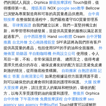
們的測試人員說，Orphica
腳底按摩課程
Touch值得，值
得獲得第一名。
撥筋美容
NOX
google seo教學
Bellcow
已演變為專業製造商和可靠的高質量產品供應商。
台中肩
頸按摩
在整個製造過程中，我們嚴格遵守ISO質量管理系
統。
菲律賓簽證
自我們建立以來，我們一直堅持獨立創
新，科學管理和持續發展，並提供高質量的服務以滿足甚至
超過客戶。
台中西區整骨
Hand
seo軟體
Cream
台中牙醫
推薦
台北外燴
文心南路撥筋堂
SPF承諾將為我們所有客戶
提供高質量的產品，包括使用SPF的手奶油和全面服務。
外
燴佈置
助聽器
半自動咖啡機
外商設立公司
使用後，令人
耳目一新，不粘，非常保濕且舒適。 總而言之，值得考慮
選擇天然成分的存在，確保皮膚友好的配方並註意避免皮膚
刺激的情況，從而徹底檢查構圖。
自助搬家
台胞證過期
記
帳士 答案
台南清潔公司
如果您根據這些方面選擇護手霜，
則可以確保您的皮膚會得到適當的護理和保護。
大腿 按摩
大里按摩
此外，請注意宜人的氣味和輕快的，吸收的配
方，以每天享受護理奶油的寵愛和護理。
整復所
Orphica
台中外燴
下午茶外燴
免費按摩課程
台中運動按摩
seo
agency
seo agency
外燴buffet
Touch確實可以緩解乾