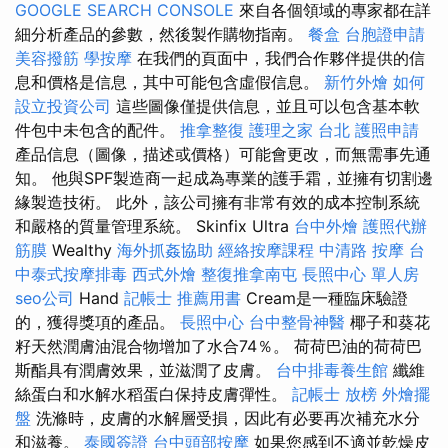
GOOGLE SEARCH CONSOLE
來自各個領域的專家都在詳
細分析產品的參數，然後製作購物指南。
餐盒
台胞證申請
美容撥筋
學按摩
在我們的頁面中，我們合作夥伴提供的信
息和價格是信息，其中可能包含虛假信息。
新竹外燴
如何
設立投資公司
這些圖像僅提供信息，並且可以包含基本軟
件包中未包含的配件。
推拿整復
護理之家 台北
護照申請
產品信息（圖像，描述或價格）可能會更改，而無需事先通
知。 他與SPF製造商一起成為專業的護手霜，並擁有切割邊
緣製造技術。 此外，該公司擁有非常有效的成本控制系統
和嚴格的質量管理系統。 Skinfix Ultra
台中外燴
護照代辦
筋膜
Wealthy
海外抓姦協助
經絡按摩課程
中清路 按摩
台
中泰式按摩排毒
西式外燴
整復推拿南屯
長照中心 單人房
seo公司
Hand
記帳士 推薦用書
Cream是一種臨床驗證
的，獲得獎項的產品。
長照中心
台中整骨神醫
椰子和葵花
籽天然潤膚油混合物增加了水合74％。 荷荷巴油的荷荷巴
斯酯具有潤膚效果，並滋潤了皮膚。
台中排毒養生館
纖維
絲蛋白和水解水稻蛋白保持皮膚彈性。
記帳士 放榜
外燴擺
盤
洗滌時，皮膚的水解層受損，因此有必要再次補充水分
和滋養。
泰國簽證
台中頭部按摩
如果您感到不適並乾燥皮