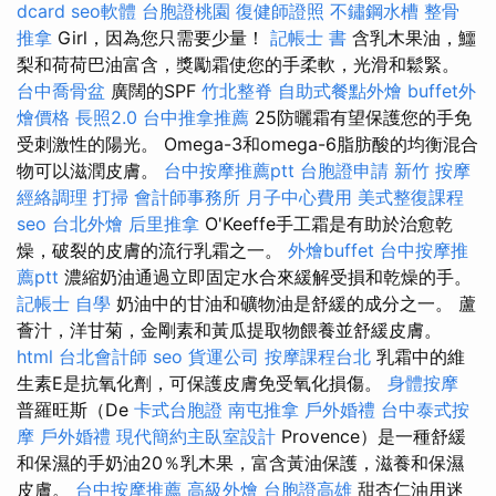
dcard
seo軟體
台胞證桃園
復健師證照
不鏽鋼水槽
整骨
推拿
Girl，因為您只需要少量！
記帳士 書
含乳木果油，鱷
梨和荷荷巴油富含，獎勵霜使您的手柔軟，光滑和鬆緊。
台中喬骨盆
廣闊的SPF
竹北整脊
自助式餐點外燴
buffet外
燴價格
長照2.0
台中推拿推薦
25防曬霜有望保護您的手免
受刺激性的陽光。 Omega-3和omega-6脂肪酸的均衡混合
物可以滋潤皮膚。
台中按摩推薦ptt
台胞證申請
新竹 按摩
經絡調理
打掃
會計師事務所
月子中心費用
美式整復課程
seo
台北外燴
后里推拿
O'Keeffe手工霜是有助於治愈乾
燥，破裂的皮膚的流行乳霜之一。
外燴buffet
台中按摩推
薦ptt
濃縮奶油通過立即固定水合來緩解受損和乾燥的手。
記帳士 自學
奶油中的甘油和礦物油是舒緩的成分之一。 蘆
薈汁，洋甘菊，金剛素和黃瓜提取物餵養並舒緩皮膚。
html
台北會計師
seo
貨運公司
按摩課程台北
乳霜中的維
生素E是抗氧化劑，可保護皮膚免受氧化損傷。
身體按摩
普羅旺斯（De
卡式台胞證
南屯推拿
戶外婚禮
台中泰式按
摩
戶外婚禮
現代簡約主臥室設計
Provence）是一種舒緩
和保濕的手奶油20％乳木果，富含黃油保護，滋養和保濕
皮膚。
台中按摩推薦
高級外燴
台胞證高雄
甜杏仁油用迷