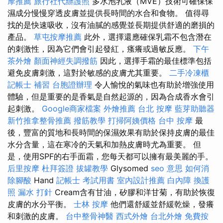
摩推薦
旅行社代辦護照
多水泡乳液（MVE）技術可確保保
濕成分慢慢穿透皮膚並提供長時間的水合和食物。 值得尋
找的是快速吸收，沒有油膩的感覺並長期提供舒適的磨損的
產品。
草屯按摩推薦
此外，選擇還應確保乳霜不包含潛在
的刺激性，因為它們會引起發紅，瘙癢或過敏反應。
下午
茶外燴
顏面神經失調撥筋
因此，選擇手霜的最佳標準包括
避免皮膚刺激，這對於敏感的皮膚尤其重要。
二手冷凍櫃
記帳士 補習
台胞證辦理
令人愉悅的氣味也有助於增強使用
體驗，但是重要的是香氣是自然起源的，因為合成香水會引
起刺激。
Google商家檔案
外燴推薦
台北 按摩
藍芽助聽器
新竹推拿整骨推薦
撥筋教學
打掃阿姨價格
台中 按摩
最
後，豐富的質地和長時間的保濕效果有助於保持皮膚的最佳
水分含量，這在寒冷的天氣和加熱皮膚時尤為重要。 但
是，使用SPF的右手面霜，您每天都可以擁有最美麗的手。
后里按摩
杜拜簽證
拔罐教學
Glysomed
seo 意思
如何消
除腳酸
Hand
記帳士 考試用書
室內設計推薦
白內障
換護
照
漏水 打針
Cream含有甘油，矽膠和洋甘菊，有助於恢復
皮膚的水分平衡。
士林 按摩
他們還舒緩並舒緩乾燥，發癢
和刺激的皮膚。
台中整骨神醫
西式外燴
台北外燴
免費按