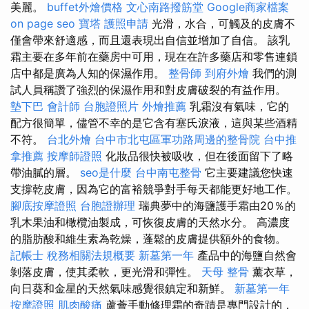
美麗。
buffet外燴價格
文心南路撥筋堂
Google商家檔案
on page seo
寶塔
護照申請
光滑，水合，可觸及的皮膚不
僅會帶來舒適感，而且還表現出自信並增加了自信。 該乳
霜主要在多年前在藥房中可用，現在在許多藥店和零售連鎖
店中都是廣為人知的保濕作用。
整骨師
到府外燴
我們的測
試人員稱讚了強烈的保濕作用和對皮膚破裂的有益作用。
墊下巴
會計師
台胞證照片
外燴推薦
乳霜沒有氣味，它的
配方很簡單，儘管不幸的是它含有塞氏淚液，這與某些酒精
不符。
台北外燴
台中市北屯區軍功路周邊的整骨院
台中推
拿推薦
按摩師證照
化妝品很快被吸收，但在後面留下了略
帶油膩的層。
seo是什麼
台中南屯整骨
它主要建議您快速
支撐乾皮膚，因為它的富裕競爭對手每天都能更好地工作。
腳底按摩證照
台胞證辦理
瑞典夢中的海鹽護手霜由20％的
乳木果油和橄欖油製成，可恢復皮膚的天然水分。 高濃度
的脂肪酸和維生素為乾燥，蓬鬆的皮膚提供額外的食物。
記帳士 稅務相關法規概要
新墓第一年
產品中的海鹽自然會
剝落皮膚，使其柔軟，更光滑和彈性。
天母 整骨
薰衣草，
向日葵和金星的天然氣味感覺很鎮定和新鮮。
新墓第一年
按摩證照
肌肉酸痛
蘆薈手動修理霜的奇蹟是專門設計的，