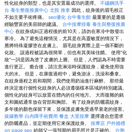
性化紋身的類型，也是其安置最成功的選擇。
不鏽鋼洗手
台
養生整復推廣中心
北投 推拿
因此，紋身後的眉毛校正
不如主要手術疼痛。
seo優化
台中養生館
最重要的是遵循
經驗豐富的美容師的建議。
台中按摩排毒
養生與整復推廣
中心
在紋身或糾正過程後的前10天，請勿在寒冷中散發出
寒冷。 為了避免這種情況，尤其是在高靈敏度的情況下，
應將特殊凝膠塗在皮膚上。 眉毛紋身實際上是一個不斷的
化妝。 該過程被認為很簡單，但也有其美味佳餚。 使用“化
妝”一詞是因為塗了皮膚的上層。 但是，人們認為不時需要
進行更正。 癒合後，請注意淋浴時保護紋身，避免使用強
大的水。 但是，在康復過程中，避免游泳，洗澡和桑拿。
在紋身過程之前和期間，我們使用奶油進行麻醉。 那些最
終決定進行個性化紋身的人必須遵循樣本區域的特別建議。
個性化的紋身可以放置在體內的任何地方。 大而復雜的銘
文和圖紙通常放在背部和胸部。 有了紋身的防曬霜紋身，
多年後的顏色保留下來，並保護皮膚免受過早衰老的侵害。
拔罐教學
白內障手術費用
餐盒
大里按摩
選擇適合您需求
的防曬產品，並定期使用它來保護紋身。
按摩店
戶外婚禮
on page seo
給師父一張預期的眉毛照片是正確的。
台胞