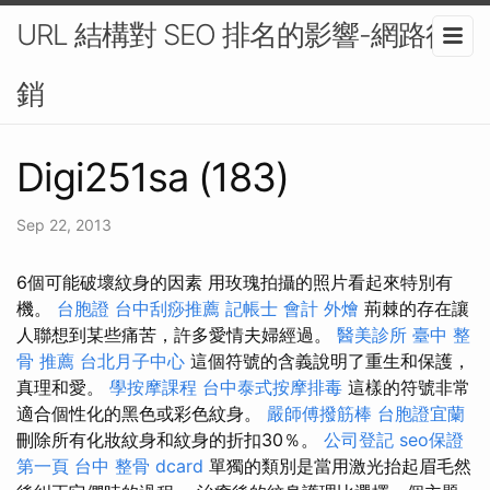
URL 結構對 SEO 排名的影響-網路行
銷
Digi251sa (183)
Sep 22, 2013
6個可能破壞紋身的因素 用玫瑰拍攝的照片看起來特別有
機。
台胞證
台中刮痧推薦
記帳士 會計
外燴
荊棘的存在讓
人聯想到某些痛苦，許多愛情夫婦經過。
醫美診所
臺中 整
骨 推薦
台北月子中心
這個符號的含義說明了重生和保護，
真理和愛。
學按摩課程
台中泰式按摩排毒
這樣的符號非常
適合個性化的黑色或彩色紋身。
嚴師傅撥筋棒
台胞證宜蘭
刪除所有化妝紋身和紋身的折扣30％。
公司登記
seo保證
第一頁
台中 整骨 dcard
單獨的類別是當用激光抬起眉毛然