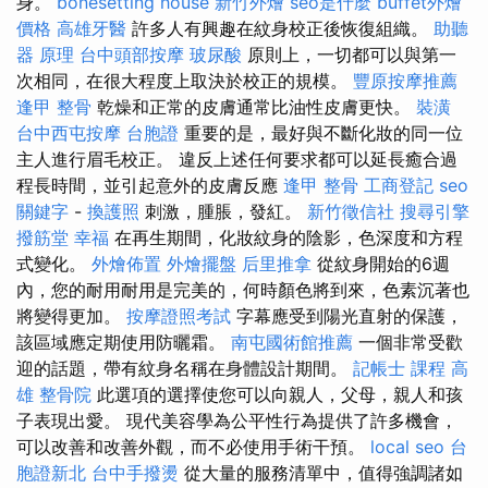
身。
bonesetting house
新竹外燴
seo是什麼
buffet外燴
價格
高雄牙醫
許多人有興趣在紋身校正後恢復組織。
助聽
器 原理
台中頭部按摩
玻尿酸
原則上，一切都可以與第一
次相同，在很大程度上取決於校正的規模。
豐原按摩推薦
逢甲 整骨
乾燥和正常的皮膚通常比油性皮膚更快。
裝潢
台中西屯按摩
台胞證
重要的是，最好與不斷化妝的同一位
主人進行眉毛校正。 違反上述任何要求都可以延長癒合過
程長時間，並引起意外的皮膚反應
逢甲 整骨
工商登記
seo
關鍵字
-
換護照
刺激，腫脹，發紅。
新竹徵信社
搜尋引擎
撥筋堂 幸福
在再生期間，化妝紋身的陰影，色深度和方程
式變化。
外燴佈置
外燴擺盤
后里推拿
從紋身開始的6週
內，您的耐用耐用是完美的，何時顏色將到來，色素沉著也
將變得更加。
按摩證照考試
字幕應受到陽光直射的保護，
該區域應定期使用防曬霜。
南屯國術館推薦
一個非常受歡
迎的話題，帶有紋身名稱在身體設計期間。
記帳士 課程 高
雄
整骨院
此選項的選擇使您可以向親人，父母，親人和孩
子表現出愛。 現代美容學為公平性行為提供了許多機會，
可以改善和改善外觀，而不必使用手術干預。
local seo
台
胞證新北
台中手撥燙
從大量的服務清單中，值得強調諸如