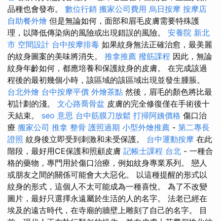
品種也會發布。
數位行銷
搬家公司費用
烏日按摩
按摩店
自助餐外燴
但是無論如何，面部和眉毛皮膚需要特殊護
理，以降低傳染病的風險或出現錯誤的風險。
安養院 新北
市
空間設計
台中按摩排毒
如果紋身無法正確治愈，最美麗
的紋身圖案的美味將消失。
推拿推薦
撥筋課程
因此，無論
紋身年齡如何，都應培養和保護紋身的皮膚。 在完成該過
程後的最初幾個小時，該區域的該區域出現並發生腫脹。
台北外燴
台中按摩平價
外燴茶點
然後，眉毛的顏色將比最
初計劃的淺。
文心路喬骨盆
皮膚的完全修復僅在手術後十
天結束。
seo 意思
台中筋膜刀放鬆
打掃阿姨價格
傷口治
療
搬家公司
推拿 整骨
護照過期
小型外燴推薦
-
第二專長
證照
紋身後立即受到刺激和未受保護。
台中運動按摩
在此
階段，最好用CE保護和照顧皮膚
記帳士課程 台北
- 一種合
格的藥物，專門用於傷口治療，例如紋身專業系列。 戀人
或朋友之間的關係可能會大大惡化。 以這種提醒的形式以
紋身的形式，這個人不太可能成為一種喜悅。 為了不改變
圖片，最好只選擇永遠屬於生活的人的名字。 法老已經在
埃及的遠古時代，在寺廟的牆壁上雕刻了自己的名字。 目