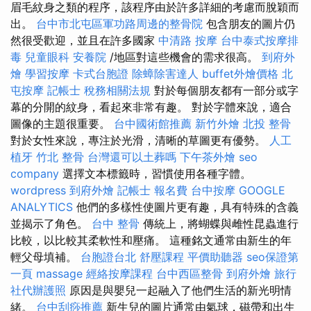
眉毛紋身之類的程序，該程序由於許多詳細的考慮而脫穎而
出。
台中市北屯區軍功路周邊的整骨院
包含朋友的圖片仍
然很受歡迎，並且在許多國家
中清路 按摩
台中泰式按摩排
毒
兒童眼科
安養院
/地區對這些機會的需求很高。
到府外
燴
學習按摩
卡式台胞證
除蟑除害達人
buffet外燴價格
北
屯按摩
記帳士 稅務相關法規
對於每個朋友都有一部分或字
幕的分開的紋身，看起來非常有趣。 對於字體來說，適合
圖像的主題很重要。
台中國術館推薦
新竹外燴
北投 整骨
對於女性來說，專注於光滑，清晰的草圖更有優勢。
人工
植牙
竹北 整骨
台灣還可以土葬嗎
下午茶外燴
seo
company
選擇文本標籤時，習慣使用各種字體。
wordpress
到府外燴
記帳士 報名費
台中按摩
GOOGLE
ANALYTICS
他們的多樣性使圖片更有趣，具有特殊的含義
並揭示了角色。
台中 整骨
傳統上，將蝴蝶與雌性昆蟲進行
比較，以比較其柔軟性和壓痛。 這種銘文通常由新生的年
輕父母填補。
台胞證台北
舒壓課程
平價助聽器
seo保證第
一頁
massage
經絡按摩課程
台中西區整骨
到府外燴
旅行
社代辦護照
原因是與嬰兒一起融入了他們生活的新光明情
緒。
台中刮痧推薦
新生兒的圖片通常由氣球，磁帶和出生