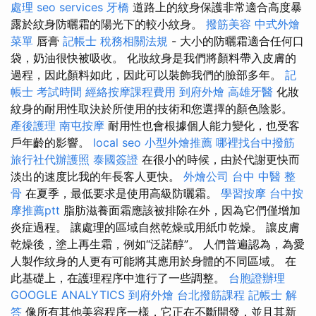
處理
seo services
牙橋
道路上的紋身保護非常適合高度暴
露於紋身防曬霜的陽光下的較小紋身。
撥筋美容
中式外燴
菜單
唇膏
記帳士 稅務相關法規
- 大小的防曬霜適合任何口
袋，奶油很快被吸收。 化妝紋身是我們將顏料帶入皮膚的
過程，因此顏料如此，因此可以裝飾我們的臉部多年。
記
帳士 考試時間
經絡按摩課程費用
到府外燴
高雄牙醫
化妝
紋身的耐用性取決於所使用的技術和您選擇的顏色陰影。
產後護理
南屯按摩
耐用性也會根據個人能力變化，也受客
戶年齡的影響。
local seo
小型外燴推薦
哪裡找台中撥筋
旅行社代辦護照
泰國簽證
在很小的時候，由於代謝更快而
淡出的速度比我的年長客人更快。
外燴公司
台中 中醫 整
骨
在夏季，最低要求是使用高級防曬霜。
學習按摩
台中按
摩推薦ptt
脂肪滋養面霜應該被排除在外，因為它們僅增加
炎症過程。 讓處理的區域自然乾燥或用紙巾乾燥。 讓皮膚
乾燥後，塗上再生霜，例如“泛諾醇”。 人們普遍認為，為愛
人製作紋身的人更有可能將其應用於身體的不同區域。 在
此基礎上，在護理程序中進行了一些調整。
台胞證辦理
GOOGLE ANALYTICS
到府外燴
台北撥筋課程
記帳士 解
答
像所有其他美容程序一樣，它正在不斷開發，並且其新