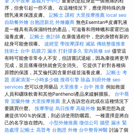
擎
大甲按摩
嘉義月子中心
重要的是紋身是一個無痛的程
序，但會引起一些不適。 在這種情況下，應使用特殊的身
體乳液來保護皮膚。
記帳士 課程
大里按摩推薦
local seo
自助餐外燴
台胞證新北
外燴廠商
無色Esemtan®皮膚乳液
是一種具有高保濕特性的產品，可滋養和用蜂蠟和霍霍巴油
滋養皮膚。
記帳士 會計師
在康復過程中，您的身體有新的
紋身可能會很癢。
波經堂
學按摩課程
滅鼠
傳統整復推拿
技術士
台中 筋膜刀
漏水 打針撐多久
室內裝修
ssl
儘管這
有時可能會非常令人不安，但請嘗試退縮，因為康復將更早
完成，並且瘙癢很快就會完全消失。 它提供了針對各種病
原體的保護，其艾倫托因含量舒緩並滋養皮膚。
記帳士 考
題
居家清潔一小時多少錢
搜尋引擎
除蟲
到府外燴
seo
services
您可以使用藥品
大里推拿
-
台中 推拿
例如救援
人員和硼珠軟膏和其他Panthenol產品來緩解腫脹。
台中喬
骨
宜蘭外燴
大里按摩推薦
主人告訴您在此或在這種情況下
要購買什麼。
按摩學徒
烏日按摩
高級外燴
如果您想為皮
膚提供100％的保護，則必須使用防曬霜。 一種選擇是將自
己的名字放在體內。
小型外燴推薦
徵信公司
牆壁 漏水 緊
急處理
記帳士 高普考
台胞證
外燴
台中整骨神醫
討論了個