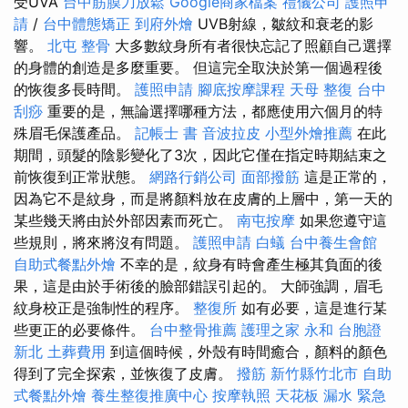
受UVA
台中筋膜刀放鬆
Google商家檔案
禮儀公司
護照申
請
/
台中體態矯正
到府外燴
UVB射線，皺紋和衰老的影
響。
北屯 整骨
大多數紋身所有者很快忘記了照顧自己選擇
的身體的創造是多麼重要。 但這完全取決於第一個過程後
的恢復多長時間。
護照申請
腳底按摩課程
天母 整復
台中
刮痧
重要的是，無論選擇哪種方法，都應使用六個月的特
殊眉毛保護產品。
記帳士 書
音波拉皮
小型外燴推薦
在此
期間，頭髮的陰影變化了3次，因此它僅在指定時期結束之
前恢復到正常狀態。
網路行銷公司
面部撥筋
這是正常的，
因為它不是紋身，而是將顏料放在皮膚的上層中，第一天的
某些幾天將由於外部因素而死亡。
南屯按摩
如果您遵守這
些規則，將來將沒有問題。
護照申請
白蟻
台中養生會館
自助式餐點外燴
不幸的是，紋身有時會產生極其負面的後
果，這是由於手術後的臉部錯誤引起的。 大師強調，眉毛
紋身校正是強制性的程序。
整復所
如有必要，這是進行某
些更正的必要條件。
台中整骨推薦
護理之家 永和
台胞證
新北
土葬費用
到這個時候，外殼有時間癒合，顏料的顏色
得到了完全探索，並恢復了皮膚。
撥筋 新竹縣竹北市
自助
式餐點外燴
養生整復推廣中心
按摩執照
天花板 漏水 緊急