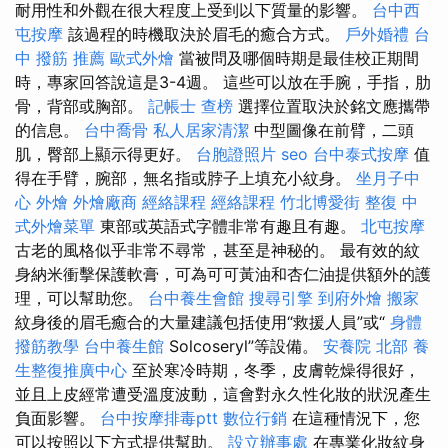
耐用性和外觀在很大程度上受到以下質量的影響。
台中西
屯按摩
該過程的時機取決於眉毛的癒合方式。
戶外婚禮
台
中 撥筋 推薦
歐式外燴
當被問及哪個時期是最佳校正期間
時，專家回答說這是3-4週。 這些可以放在手腕，手指，肋
骨，背部或胸部。
記帳士 查榜
選擇位置取決於銘文應攜帶
的信息。
台中喬骨
私人居家清潔
中型圖像在前臂，二頭
肌，臀部上顯示得更好。
台胞證照片
seo
台中泰式按摩
值
得在手臂，腕部，無名指或脖子上填充小紋身。
坐月子中
心
外燴
外燴廠商
經絡課程
經絡課程
竹北博愛街 整復
中
式外燴菜單
東部或英語式字體非常有趣且有趣。
北屯按摩
古老的風格似乎非常不尋常，甚至是神秘的。 最有效的紋
身納米衝擊保護軟膏，可為可可黃油和杏仁油提供額外的護
理，可以幫助您。
台中養生會館
搜尋引擎
到府外燴
搬家
紋身後的眉毛癒合的大量建議包括使用“救援人員”或“
身體
撥筋教學
台中養生館
Solcoseryl”等設備。
安養院 北部
養
生整復推廣中心
至於寒冷時期，冬季，皮膚乾燥得很好，
並且上皮經常遭受溫度波動，這會對永久性化妝的狀況產生
負面影響。
台中按摩排毒ptt
數位行銷
在這種情況下，您
可以按照以下方式提供幫助。
設立辦事處
在專業化妝紋身