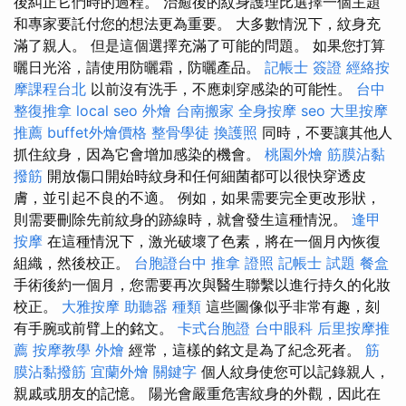
後糾正它們時的過程。 治癒後的紋身護理比選擇一個主題
和專家要託付您的想法更為重要。 大多數情況下，紋身充
滿了親人。 但是這個選擇充滿了可能的問題。 如果您打算
曬日光浴，請使用防曬霜，防曬產品。
記帳士 簽證
經絡按
摩課程台北
以前沒有洗手，不應刺穿感染的可能性。
台中
整復推拿
local seo
外燴
台南搬家
全身按摩
seo
大里按摩
推薦
buffet外燴價格
整骨學徒
換護照
同時，不要讓其他人
抓住紋身，因為它會增加感染的機會。
桃園外燴
筋膜沾黏
撥筋
開放傷口開始時紋身和任何細菌都可以很快穿透皮
膚，並引起不良的不適。 例如，如果需要完全更改形狀，
則需要刪除先前紋身的跡線時，就會發生這種情況。
逢甲
按摩
在這種情況下，激光破壞了色素，將在一個月內恢復
組織，然後校正。
台胞證台中
推拿 證照
記帳士 試題
餐盒
手術後約一個月，您需要再次與醫生聯繫以進行持久的化妝
校正。
大雅按摩
助聽器 種類
這些圖像似乎非常有趣，刻
有手腕或前臂上的銘文。
卡式台胞證
台中眼科
后里按摩推
薦
按摩教學
外燴
經常，這樣的銘文是為了紀念死者。
筋
膜沾黏撥筋
宜蘭外燴
關鍵字
個人紋身使您可以記錄親人，
親戚或朋友的記憶。 陽光會嚴重危害紋身的外觀，因此在