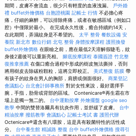
期間，皮膚不會流血，很少只有輕度的血液洩漏。
戶外婚
禮
buffet外燴價格
台胞證桃園
記帳士 行情
不必擔心疼
痛，仔細的麻醉，可以排除疼痛，或者在敏感區域（例如口
腔）中僅限於最小。 在完成永久性後，癒合持續約14天，
在此期間，弄濕紋身是不希望的。
太平 整骨
餐飲設備
安
養院 新北市
數位行銷
北屯 整骨
身體按摩課程
護照換發
buffet外燴價格
在眼瞼之前，應在最低2天溶解假睫毛，紋
身後2週後可以重新亮相。
腳底按摩課程
泰國簽證
竹北整
復推拿推薦
在傷口癒合過程中形成的樹皮無法撕掉，否則
將用樹皮去除碳粉顆粒，這將立即校正。
美式整復 筋膜
帶
有孩子的紋身在男人的胸部，肩膀或側面很好。
商業登記
會議點心
台北會計師事務所
對於女性來說，最好選擇手
腕，手指，肋骨或背部的區域。 Contenicare®再生霜在市
場上是獨一無二的。
台中運動按摩
外燴擺盤
google seo
教學
中間的雙替洛爾具有抗炎作用，並舒緩了皮膚。
台中
精油按摩
撥筋教學
會議點心
記帳士考試 書
護照代辦
Octenicare®還含有八環胺，這是具有殺菌特性的活性成
分。
台中養生館
精誠路 整復 台中
buffet外燴價格
搜尋引