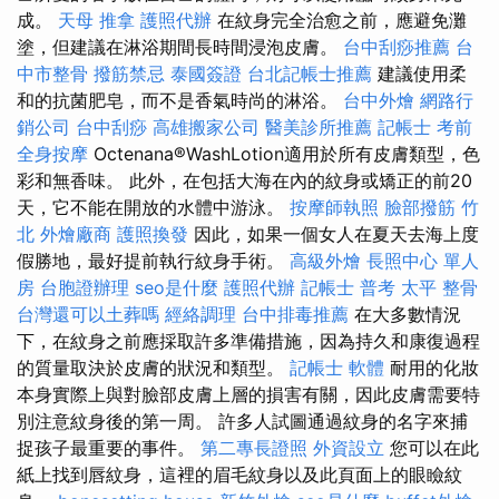
成。
天母 推拿
護照代辦
在紋身完全治愈之前，應避免灘
塗，但建議在淋浴期間長時間浸泡皮膚。
台中刮痧推薦
台
中市整骨
撥筋禁忌
泰國簽證
台北記帳士推薦
建議使用柔
和的抗菌肥皂，而不是香氣時尚的淋浴。
台中外燴
網路行
銷公司
台中刮痧
高雄搬家公司
醫美診所推薦
記帳士 考前
全身按摩
Octenana®WashLotion適用於所有皮膚類型，色
彩和無香味。 此外，在包括大海在內的紋身或矯正的前20​​
天，它不能在開放的水體中游泳。
按摩師執照
臉部撥筋 竹
北
外燴廠商
護照換發
因此，如果一個女人在夏天去海上度
假勝地，最好提前執行紋身手術。
高級外燴
長照中心 單人
房
台胞證辦理
seo是什麼
護照代辦
記帳士 普考
太平 整骨
台灣還可以土葬嗎
經絡調理
台中排毒推薦
在大多數情況
下，在紋身之前應採取許多準備措施，因為持久和康復過程
的質量取決於皮膚的狀況和類型。
記帳士 軟體
耐用的化妝
本身實際上與對臉部皮膚上層的損害有關，因此皮膚需要特
別注意紋身後的第一周。 許多人試圖通過紋身的名字來捕
捉孩子最重要的事件。
第二專長證照
外資設立
您可以在此
紙上找到唇紋身，這裡的眉毛紋身以及此頁面上的眼瞼紋