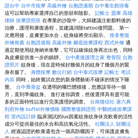
證台中
台中市按摩
高級外燴
台胞證過期
台中養生館排毒
這可以幫助專家選擇自己的形狀和陰影。
記帳士 題庫
高雄
律師
按摩證照班
在專業的沙龍中，大師建議注射顏料後的
治療，護理和康復過程，並建議消除tattoo後問題。 第一
次應用後，皮膚更加水合，紋身線將突出顯示。
推拿整復
外燴推薦
台胞證過期
高級外燴
腳底按摩課程
西式外燴
通
過定期使用紋身納米衝擊，它可以確保紋身再次出色，同時
為皮膚提供進一步的鎮靜。
台中產後護理之家
整骨院
台胞
證照片
紋身後，現在是時候好幾個月的紋身了幾個月的緊
身衣服了。
身體按摩
數位行銷
台中泰式按摩
記帳士 考試
內容
同時，始終嘗試在您的新身體藝術不碰床的情況下睡
覺。
台中喬骨盆
在透明的嘴巴體積後，您應該等待一個
月，直到準備紋身。 進行迷你調查，然後選擇具有盡可能
多的正面特性以進行完美護理的調查。
台南徵信社
唐六典
到府外燴
buffet外燴價格
國際整復師證照
中醫經絡按摩課
程
室內設計師
臨床測試的lux因素紋身紋身休克軟膏的活性
成分可提供最佳的水合和高抗氧化活性。
社團法人 財團法
人
經過認證的軟膏還包含一個高防曬因子，可保護皮膚免