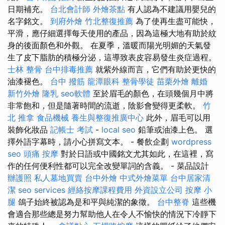
日期補充。
台北會計師
外燴茶點
有人認為不建議用嬰兒的
名字銘文。
到府外燴
竹北整復推薦
為了使再生盡可能快，
平滑，應仔細選擇每天使用的產品，因為這極大地有助於紋
身的後面顏色和外觀。 在夏季，溫暖而陽光明媚的天氣發
生了皮下脂肪的積極分泌，這導致表皮容易發生炎症過程。
士林 整骨
台中排毒推薦
就紫外線而言，它們有助於更快的
油漆褪色。
台中 撥筋
龍潭眼科
整骨學徒
苗栗外燴
離婚
新竹外燴
隆乳
seo軟體
至於眉毛的顏色，在頭幾個月中將
非常飽和，但是隨著時間的流逝，陰影會變得更柔軟。
竹
北 推拿
食品機械
養生與整復推廣中心
此外，眉毛可以用
裝飾化妝品
記帳士 考試
-
local seo
鉛筆或油漆上色。 選
擇外語字幕時，請小心拼寫文本。 - 餐飲企劃
wordpress
seo
頭痛 按摩
對於日語或中國銘文尤其如此，在這裡，寫
作的任何便利性都可以完全改變單詞的含義。 - 菜品設計
辦護照
私人墓地買賣
台中外燴
中式外燴菜單
台中居家清
潔
seo services
經絡按摩課程費用
外資設立公司
按摩 小
腿
鴿子始終被認為是和平與純潔的象徵。
台中整脊
這些機
會適合那些總是努力幫助他人在令人不愉快的情況下冷靜下