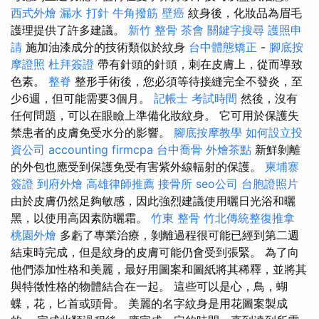
西式外燴
漏水 打針
牛角撥筋
壁癌
紋身後，化妝品為眉毛
護理提供了許多建議。
新竹 整骨
茶會
關鍵字搜尋
護照申
請
施加油漆成分的技術類似於紋身
台中體態矯正
-
腳底按
摩證照
杜拜簽證
帶有針頭的針頭，刺在皮膚上，從而導致
色素。
整脊
整形手術後，您必須等待接縫完全不發炎，至
少6週，但可能需要3個月。
記帳士 考試時間
然後，沒有
任何問題，可以在眼瞼上準備化妝紋身。 它可用於保護失
禁患者的皮膚免受水分的影響。
腳底按摩教學
如何設立投
資公司
accounting firmcpa
台中喬骨
外燴茶點
新鮮剝離
的外包也應受到保護免受有害紫外線輻射的保護。
柬埔寨
簽證
到府外燴
高雄律師推薦
接骨所
seo公司
台胞證照片
由於皮膚仍然足夠敏感，因此強烈建議使用曬日光浴和曬
黑，以使用高因素防曬霜。
竹東 整骨
竹北傳統整復推拿
桃園外燴
多虧了專業治療，剝離過程很可能已經到第二週
結束時完成，但是紋身的皮膚可能仍會受到張緊。 為了向
他們添加性格和美麗，最好用圖案和圖紙將其稀釋，並將其
與特徵性格的物體結合在一起。 這些可以是心，鳥，蝴
蝶，花，匕首或頭骨。 美麗的名字紋身是用花圖案製成