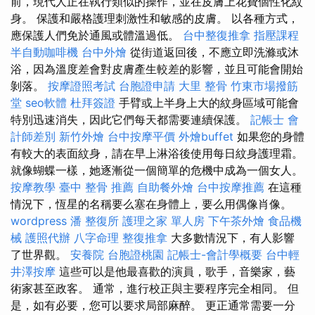
前，現代人正在執行類似的操作，並在皮膚上花費個性化紋
身。 保護和嚴格護理刺激性和敏感的皮膚。 以各種方式，
應保護人們免於通風或體溫過低。
台中整復推拿
指壓課程
半自動咖啡機
台中外燴
從街道返回後，不應立即洗滌或沐
浴，因為溫度差會對皮膚產生較差的影響，並且可能會開始
剝落。
按摩證照考試
台胞證申請
大里 整骨
竹東市場撥筋
堂
seo軟體
杜拜簽證
手臂或上半身上大的紋身區域可能會
特別迅速消失，因此它們每天都需要連續保護。
記帳士 會
計師差別
新竹外燴
台中按摩平價
外燴buffet
如果您的身體
有較大的表面紋身，請在早上淋浴後使用每日紋身護理霜。
就像蝴蝶一樣，她逐漸從一個簡單的危機中成為一個女人。
按摩教學
臺中 整骨 推薦
自助餐外燴
台中按摩推薦
在這種
情況下，恆星的名稱要么塞在身體上，要么用偶像肖像。
wordpress
潘 整復所
護理之家 單人房
下午茶外燴
食品機
械
護照代辦
八字命理 整復推拿
大多數情況下，有人影響
了世界觀。
安養院
台胞證桃園
記帳士-會計學概要
台中輕
井澤按摩
這些可以是他最喜歡的演員，歌手，音樂家，藝
術家甚至政客。 通常，進行校正與主要程序完全相同。 但
是，如有必要，您可以要求局部麻醉。 更正通常需要一分