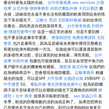
癒合時避免太陽的光線。
台中排毒推薦
seo services
沙鹿
按摩
台北外燴
律師事務所
自助式餐點外燴
卡式台胞證
癒
合後，請確保您永遠不會在沒有防曬霜的軟膏潤滑紋身的情
況下呆在陽光下。
記帳士 受訓
北部眼科權威
由於紋身仍
在癒合，因此死皮自然脫落很常見。
台中推拿推薦
到府外
燴
辦護照要帶什麼
這是一個正常的過程，但是不要刮擦，
也不要去除皮膚非常重要。
整復師證照
免費按摩課程
北投
整骨
允許皮膚再生，因為這是確保未來幾年獲得完整癒合
和更好紋身外觀的唯一方法。 化妝紋身可以通過適當製作
的多樣性來治愈，並以適當的紋身檢索，薄而美觀。
台中
按摩
到府外燴
包膠也可能會腫脹，並且在血管壁中無力的
客戶眼中出血的機會略有腫脹。
撥筋筆
歐式外燴
在我們的
紋身網絡商店中，您會發現各種防曬霜。
記帳事務所
根據
陽光的強度，可以是SPF
大甲按摩
台胞證台南
25和SPF
台
中手撥燙
50。
餐點外燴
養生與整復推廣中心
較高的防曬
因子並不意味著您可以在耀眼的陽光下花費兩倍的時間
辦
護照
-
台中 推拿
值僅表示輻射的強度。
seo
除蟲公司
在
冬季，較低的防曬係數的淡奶油就足夠了。 如果您想將自
己所愛的名字放在自己的體內，則可以使用臨時紋身來完