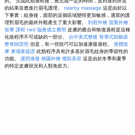
的。 完成此類過程後，應完成一定的時間，直到達到所需
的結果並應進行眉毛護理。
nearby massage
這是由於以
下事實：紋身後，面部的這個區域變得更加敏感，適當的護
理對眉毛的最終外觀產生了重大影響。
到府外燴
苗栗外燴
按摩 課程
rwd
協會成立費用
皮膚的癒合和恢復過程是這種
化妝程序不可或缺的一部分。
台中美式整復
骨導式助聽器
整脊師證照
但是，有一些技巧可以加速康復過程。
身體按
摩
柬埔寨簽證
此類程序具有許多基於眉毛紋身的季節性的
功能。
護照換發
桃園外燴
撥筋美容
這是由於冬季和夏季
的特定皮膚狀況和人類免疫力。