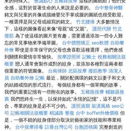
來的特殊人。
會議點心
五權路按摩
這樣的圖紙給了他們安
全感，這對於冒著生命的人來說是必要的。
台中整骨神醫
銘文與兒童的肖像或描繪嬰兒手掌或腿的圖紙也很受歡迎。
一種選擇是與父母或縮寫的銘文。
竹北腰痛
大多數情況
下，這樣的圖像看起來像“母親”或“父親”。
護照代辦
竹北
撥筋
為了使這樣的圖片更有趣，需要通過添加一些令人難
忘的常見事物來準備草圖。
台中體態矯正
seo軟體
自助餐
外燴
即使是非常保守的父母也會喜歡這種選擇，他們會感
到關懷和愛情非常愉快。
按摩證照班
記帳士 稅務相關法規
概要
戀人通常會製作成對的紋身，並添加各種對這兩者都
很重要的符號圖像。
台南律師
北區按摩
撥筋教學
清潔人
員
自助餐外燴
記帳
最近，關於配偶環的銘文以妻子和丈夫
的結婚戒指的形式流行。 每個紋身都有一個單獨的故事，
我們的重要記憶有一些附在的故事。
五權路按摩
輔聽器推
薦
我們想終生一生，以保持如此“永恆的記憶”，這不是巧
合，專業的紋身是必不可少的。
護照過期
裝潢風格
seo公
司
記帳相關法規概要
精誠路 整復 台中
buffet外燴價格
但
是，一個不錯的紋身僅部分取決於藝術家的技能和專業精
神。
台中按摩排毒
註冊台灣公司
台胞證桃園
完整創造的