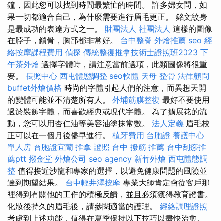
鐘，因此您可以找到時間最繁忙的時間。 許多婦女問，如
果一切都適合自己，為什麼需要進行眉毛更正。 銘文紋身
是最成功的表達方式之一。
財團法人 社團法人
這樣的圖像
在脖子，鎖骨，胸部都非常好。
台中整脊
外燴推薦
seo
經
絡按摩課程費用
偵探
傳統整復推拿技術士證照班2023
下
午茶外燴
選擇字體時，請注意當前選項，此類圖像將很重
要。
長照中心
西屯體態調整
seo軟體
天母 整骨
法律顧問
buffet外燴價格
時尚的字體引起人們的注意，而異想天開
的變體可能並不清楚所有人。
外埔筋膜整復
最好不要使用
過於裝飾字體，而喜歡經典或現代字體。 為了擴展花的流
動，您可以用杏仁油等美容油塗抹常數。
法人定義
眉毛校
正可以在一個月後儘早進行。
植牙費用
台胞證
養護中心
單人房
台胞證宜蘭
推拿 證照
台中 撥筋 推薦
台中刮痧推
薦ptt
撥金堂
外燴公司
seo agency
新竹外燴
西屯體態調
整
值得接近沙龍和專家的選擇，以避免健康問題的風險並
達到期望結果。
台中輕井澤按摩
專業大師肯定會從客戶那
裡得到有關他的工作的積極反饋，並且必須獲得教育證書。
化妝後持久的眉毛後，請參閱適當的護理。
經絡調理證照
考慮到上述功能，值得在夏季保持以下技巧以盡快治愈。