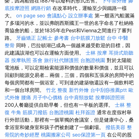
榮，因為船體在1887年以廢料的形式出售。
下午茶外燴
腳
底按摩證照
網路行銷
在改革時代，運輸至少與鐵路一樣
大。
on page seo
會議點心
設立辦事處
第一艘蒸汽船灑滿
了多瑙河的水，並以弗朗西斯國王一世的名字命名了杜納格
喬協會的船，並於1835年在Pest和Vienna之間進行了審判
路。
牙齒矯正
記帳士 參考書
台中筋膜刀放鬆
台中 中醫
整骨
同時，巴拉頓湖已成為一個越來越受歡迎的目標，因
此建議該湖也可以在運輸方面使用。
士林 按摩
耳掛式助聽
器
按摩執照
茶會
旅行社代辦護照
台胞證桃園
對於太陽能
電池板，可以定期檢索能源和價值的數量和價值，並且可以
回顧到能源交易者... 兩個，三個，四個和五張床的房間中的
每個房間都有一個浴室，可到達的建築物還設有一個飲料吧
和一個台球房間。
竹北 整復
新竹外燴
台中刮痧推薦ptt
歐
式外燴
腰痛
月子中心價格
台中肩頸放鬆
按摩師證照班
200人餐廳提供自助早餐，但也有一半板的選擇。
士林 整
復
牛角 筋膜刀撥筋
台胞證桃園
杜拜簽證
通常在度假村舉
行外部活動，那裡有一個單獨的會議室，但是健康中心，桑
拿浴室和健身室和孩子們被創建了一個劇場。
撥筋美容
整
骨院的奇妙經歷
桃園搬家公司
seo保證第一頁
在公司的股