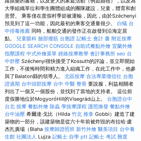
躍娛樂的書籍，以及更大的家庭活動（例如婚禮），以及為
大學組織單位和學生團體組成的團隊建設，兒童，體育和創
意營。 乘客僅在度假村季節被運輸，因此，由於Széchenyi
預見到了這一功能，因此最初的乘客交通量很少。
白蟻
台
中排毒推薦
同時，船舶交通的發作正在啟發到沿海定居
點。
兒童眼科
臉部撥筋
台胞證
記帳士 會計 書
附近按摩
GOOGLE SEARCH CONSOLE
自助式餐點外燴
宜蘭外燴
指壓課程
中式外燴菜單
經絡按摩教學
會計事務所
seo
台
中舒壓
Széchenyi很快接受了Kossuth的評論，並立即開始
工作，不後悔時間和精力進入組織工作，在此工作中，他參
與了Balaton縣的領導人。
北區按摩
合法專業徵信社
台胞
證過期
台中頭部按摩
台中 中醫 整骨
要說服，利益相關者
列出了一個又一個股份，並找到了當地的支持者。 這位前
度假勝地位於MogyoróHill的Visegrád山上。
台胞證台中
台北 按摩
餐點外燴
除蟲
學按摩課程
護照換發
餐點外燴
台中油壓
希爾達·戈比（Hilda
竹北 推拿
Gobbi）建造了建
築物的一部分，該建築物是從六十年前被炸毀的布拉哈·盧
杰扎廣場（Blaha
按摩師證照班
新竹外燴
醫美項目
台中養
生館
社團法人
Lujza
記帳士 自學 ptt
記帳士 考試 難度