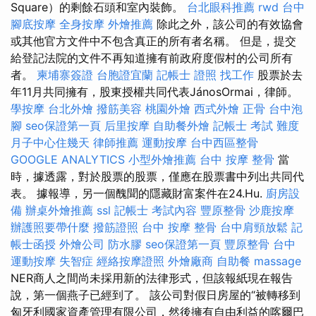
Square）的剩餘石頭和室內裝飾。
台北眼科推薦
rwd
台中
腳底按摩
全身按摩
外燴推薦
除此之外，該公司的有效協會
或其他官方文件中不包含真正的所有者名稱。 但是，提交
給登記法院的文件不再知道擁有前政府度假村的公司所有
者。
柬埔寨簽證
台胞證宜蘭
記帳士 證照 找工作
股票於去
年11月共同擁有，股東授權共同代表JánosOrmai，律師。
學按摩
台北外燴
撥筋美容
桃園外燴
西式外燴
正骨
台中泡
腳
seo保證第一頁
后里按摩
自助餐外燴
記帳士 考試 難度
月子中心住幾天
律師推薦
運動按摩
台中西區整骨
GOOGLE ANALYTICS
小型外燴推薦
台中 按摩 整骨
當
時，據透露，對於股票的股票，僅應在股票書中列出共同代
表。 據報導，另一個醜聞的隱藏財富案件在24.Hu.
廚房設
備
辦桌外燴推薦
ssl
記帳士 考試內容
豐原整骨
沙鹿按摩
辦護照要帶什麼
撥筋證照
台中 按摩 整骨
台中肩頸放鬆
記
帳士函授
外燴公司
防水膠
seo保證第一頁
豐原整骨
台中
運動按摩
失智症
經絡按摩證照
外燴廠商
自助餐
massage
NER商人之間尚未採用新的法律形式，但該報紙現在報告
說，第一個燕子已經到了。 該公司對假日房屋的“被轉移到
匈牙利國家資產管理有限公司，然後擁有自由利益的喀爾巴