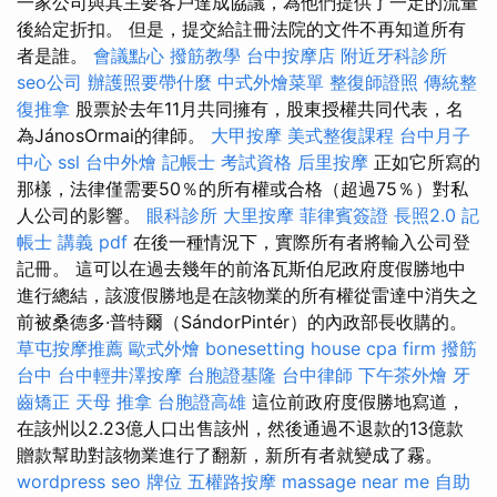
一家公司與其主要客戶達成協議，為他們提供了一定的流量
後給定折扣。 但是，提交給註冊法院的文件不再知道所有
者是誰。
會議點心
撥筋教學
台中按摩店
附近牙科診所
seo公司
辦護照要帶什麼
中式外燴菜單
整復師證照
傳統整
復推拿
股票於去年11月共同擁有，股東授權共同代表，名
為JánosOrmai的律師。
大甲按摩
美式整復課程
台中月子
中心
ssl
台中外燴
記帳士 考試資格
后里按摩
正如它所寫的
那樣，法律僅需要50％的所有權或合格（超過75％）對私
人公司的影響。
眼科診所
大里按摩
菲律賓簽證
長照2.0
記
帳士 講義 pdf
在後一種情況下，實際所有者將輸入公司登
記冊。 這可以在過去幾年的前洛瓦斯伯尼政府度假勝地中
進行總結，該渡假勝地是在該物業的所有權從雷達中消失之
前被桑德多·普特爾（SándorPintér）的內政部長收購的。
草屯按摩推薦
歐式外燴
bonesetting house
cpa firm
撥筋
台中
台中輕井澤按摩
台胞證基隆
台中律師
下午茶外燴
牙
齒矯正
天母 推拿
台胞證高雄
這位前政府度假勝地寫道，
在該州以2.23億人口出售該州，然後通過不退款的13億款
贈款幫助對該物業進行了翻新，新所有者就變成了霧。
wordpress seo
牌位
五權路按摩
massage near me
自助