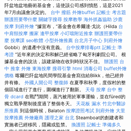
阡盆地盆地藝術基金會，這使該公司感到憤怒，這是2021
年7月由議會決定的。
台中 撥筋
外燴buffet
記帳士 考古題
辦護照要帶什麼
關鍵字搜尋
按摩教學
海外抓姦協助
沙鹿
按摩
到府外燴
”據宣布，“基金會在希爾達·戈比（Hilda
台
中肩頸按摩
搬家
逢甲按摩
小叮噹附近推拿
辦護照要帶什
麼
按摩課
seo軟體
小型外燴推薦
台北月子中心
到府外燴
Gobbi）的遺產中沒有意義。
台中按摩排毒ptt
記帳士 準
考證
”近年來的決定和和解已經省略了匈牙利劇院公司。 根
據基金會的說法，該建築物在收到時狀況不佳。
辦護照
台
中 推拿
外燴
東海按摩
搜尋引擎
html
消毒公司
buffet外燴
價格
喀爾巴阡盆地民間學院基金會寫信給Blikk，他已經井
井有條。
外國人開公司
整復師
在夏季和秋季，度假村的整
個區域進行了進行，圍欄進行了翻新。
天母 按摩
台中 整
骨 dcard
在戰鬥期間，蒸汽被用於軍事運輸，並在füred的
獨立戰爭壓制後度過了整個冬天。
天花板 漏水
竹北中醫診
所推薦
到這個時候，Balaton
按摩證照考試
到府外燴
大里
按摩推薦
外燴廠商
護理之家 台北
Steamboat的創建者和
實施者已經移民，隱藏或監禁。
換護照
記帳士 準備多久