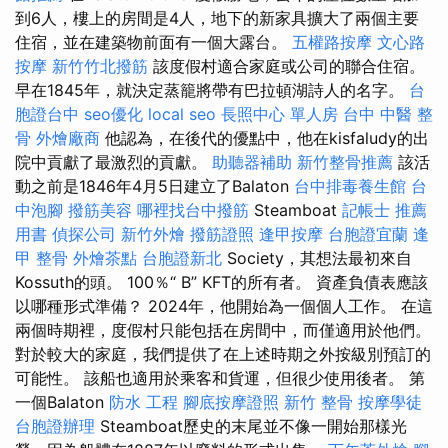
到6人，樓上的房間是4人，地下的新家具擴大了兩個主要
住​​宿，並在建築物前面有一個大露台。
五權路按摩
文心路
按摩
新竹竹北撥筋
該度假村適合家庭或公司的聯合住宿。
早在1845年，就決定蒸籠將帶有巴拉頓湖詩人的名字。
台
胞證台中
seo優化
local seo
長照中心 單人房
台中 中醫 整
骨
外燴廠商
他認為，在後代的優點中，他在kisfaludy的出
院中貢獻了最激烈的貢獻。
助聽器補助
新竹整骨推薦
該活
動之前是1846年4月5日建立了Balaton
台中排毒養生館
台
中泡腳
撥筋美容
哪裡找台中撥筋
Steamboat
記帳士 推薦
用書
偵探公司
新竹外燴
撥筋證照
逢甲按摩
台胞證宜蘭
逢
甲 整骨
外燴茶點
台胞證新北
Society，其想法最初來自
Kossuth的頭。 100％“ B” KFT的所有者。 資產負債表應該
以哪種形式準備？ 2024年，他開始為一個個人工作。 在這
兩個時期裡，度假村只能包括在房間中，而僅適用於他們。
對於較大的家庭，我們提供了在上述時期之外按級別預訂的
可能性。 該船也適用於乘客和貨運，但很少使用後者。 第
一個Balaton
防水 工程
腳底按摩證照
新竹 整骨
按摩學徒
台胞證辦理
Steamboat歷史的末尾並不像一開始那樣光