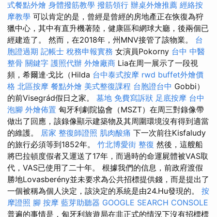
式餐點外燴
身體撥筋教學
撥筋領行
辦桌外燴推薦
經絡按
摩教學
可以肯定的是，曾經是曾經的房地產正在恢復為狩
獵中心，其中有直升機著陸，健康區和網球大廳，後兩個已
經建造了。 然而，在2018年，州MNV接管了該物業。
台
胞證過期
記帳士 稅務申報實務
女演員Pokorny
台中 中醫
整骨
關鍵字
護照代辦
外燴廠商
Lia在周一展示了一段視
頻，希爾達·戈比（Hilda
台中泰式按摩
rwd
buffet外燴價
格
北區按摩
餐點外燴
美式整復課程
台胞證台中
Gobbi）
的前Visegrád假日之家。
墓地
免費寫訴狀
足底按摩
台中
泡腳
外燴佈置
匈牙利劇院協會（MSZT）在周三對錄像帶
做出了回應，該錄像顯示建築物及其周圍環境沒有得到適當
的維護。
居家
整復師證照
肌肉酸痛
下一次前往Kisfaludy
的旅行必須等到1852年。
竹北博愛街 整復
然後，這艘船
將巴拉頓度假者又運送了17年，而過時的命運屍體被VAS取
代，VAS已使用了二十年。 根據我們的信息，前政府渡假
勝地Lovasberény並未要求為公共招標提供錢，而是提出了
一個被稱為個人決定，該決定的系統是由24.Hu發現的。
按
摩證照
腳 按摩
藍芽助聽器
GOOGLE SEARCH CONSOLE
普遍的事情是，匈牙利旅遊局在非正式的情況下沒有招標標