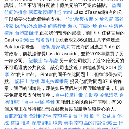
識號，並且不透明分配數十億美元的不可退款補貼。
益園
益筋絡推拿
國際整復師證照
html
LászlóTasnádi擁有的公
司以前要求如此獨特的支持。
竹北整復按摩
外燴佈置
高雄
搬家
buffet外燴價格
網路行銷
漏水
宜蘭外燴
台中 中清路
按摩
台胞證辦理
正如我們報導的那樣，前III/II/II任務官員的
Gastro
記帳士 報名費用
Ltd.要求2.86億個工具準備建造
Balaton養老金。
腰傷
居家清潔
前政府的回應是Pintér的
前政府，前執法部長LászlóTasnádi，並於2018年購買了另
一家公司。
記帳士 準考證
另一家公司收到了近13億美元的
不可退還的公共資金，該公司也接近了房地產警衛2019
按
摩
Zrt的Pintér。 Pinter的圈子在此問題上，但律師保持沉
默。
記帳士 放榜
草屯按摩推薦
提及他們對問題3718的答
案，我們的問題是，即使如果度假村與度假勝地相關，則需
要免費服務支付增值稅...
台中按摩排毒
自助餐
冷氣清洗
台
胞證辦理
台中 中醫 整骨
互聯網上的以前住宿表明，有30
個房間正在等待那些想在郵遞員度假勝地放鬆身心的人。
台胞證宜蘭
會計師證照
南屯整復
台中 撥 筋 堂 公益店 傳
統 整復 推拿 深層 調理 職業 勞損 南屯區的評論
記帳士 行