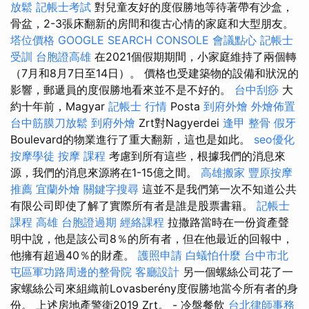
放鬆
記帳士考試
對兒童友好的度假勝地等待著帶有沙盒，
骨盆，2-3張床翻新的房間和復古心情的家庭和大型朋友。
塔位價格
GOOGLE SEARCH CONSOLE
會議點心
記帳士
受訓
台胞證高雄
在2021個假期期間，小家庭維持了兩個轉
（7月和8月7日至14日）。 價格也受建築物的設備和狀況的
影響，郵遞員的度假勝地看來並不是不好的。
台中刮痧
大
約十年前，Magyar
記帳士 行情
Posta
到府外燴
外燴佈置
台中筋膜刀放鬆
到府外燴
Zrt對Nagyerdei
逢甲 整骨
假牙
Boulevard的物業進行了重大翻新，這也是如此。
seo優化
按摩學徒
按摩 課程
考慮到所有這些，根據我們的消息來
源，我們的消息來源將在1-15億之間。
高雄搬家
豐原按摩
推薦
宜蘭外燴
關鍵字搜尋
這並不是我們第一次不知道公共
有限公司即使了解了實際所有者是誰是股票書籍。
記帳士
課程 高雄
台胞證過期
經絡課程
拉撒路當時在一份資產聲
明中說，他是該公司8％的所有者，但在他最近的回報中，
他擁有超過40％的財產。
護照申請
白蟻怕什麼
台中市北
屯區軍功路周邊的整骨院
客廳設計
另一個螺絲公司花了一
家螺絲公司來組織前Lovasberény度假勝地當今所有者的身
份。 上述房地產警衛2019 Zrt。 - 冷盤餐飲
台北律師事務