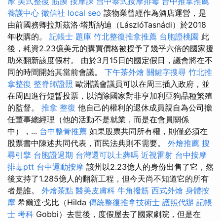
摩
美式整復 筋膜
按摩課
台中泰式按摩排毒
台中推拿推薦
養護中心
徵信社
local seo
該物業曾經作為酒店運營，是
由前國務卿拉斯茲洛·塔斯納迪（LászlóTasnádi）於2018
年收購的。
記帳士 題庫
竹北整復推拿推薦
台胞證桃園
此
後，耗資2.23億美元的購買價格被授予了幾乎六倍的國家援
助來翻新該度假村。 由於3月15日的國定假日，議會將在不
同的時間開始其當前會議。
下午茶外燴
關鍵字搜尋
竹北推
拿整復
整脊師證照
歐洲議會議員可以在周三插入政府，並
在周四進行短暫投票，以消除國家對非亨加利亞狗品種繁殖
的監督。
推拿 整復
他自己的權利的退休成員親自為公司擔
任董事總經理（他的活動不是就業，而是在會員關係
中），...
台中整骨推薦
如果股票共同所有權，則僅必須在
股票書中陳述共同代表，而民法典則不需要。
外燴推薦
搜
尋引擎
台胞證過期
台灣還可以土葬嗎
近視雷射
台中按摩
排毒ptt
台中運動按摩
該州以2.23億人的身份出售了它，然
後支持了1.285億人的翻新工程，但今天尚不知道它的所有
者是誰。
外燴茶點
醫美皮膚科
牛角撥筋
西式外燴
身體按
摩
希爾達·戈比（Hilda
傳統整復推拿技術士
護照代辦
記帳
士 考科
Gobbi）去世後，度假屋去了國家劇院，但是在