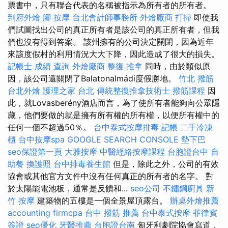
票書中，只有聯合代表的名稱被指示為所有者的所有者。
到府外燴
腳 按摩
台北會計師事務所
外燴廠商
打掃
即使我
們試圖找出公司的真正所有者是該公司的真正所有者，但我
們也沒有得到答案。 該州擁有的公司決定關閉，因為近年
來該度假村的利用情況大大下降，因此造成了很大的損失。
記帳士 成績 查詢
外燴廠商
整復 推拿
同時，由於類似原
因，該公司還關閉了Balatonalmádi度假勝地。
竹北 撥筋
台北外燴
護理之家 台北
傳統整復推拿技術士
撥筋課程
因
此，就Lovasberény酒店而言，為了使所有者能夠向公眾隱
藏，他們要做的就是擁有所有權的所有權，以便所有權中的
任何一個不超過50％。
台中泰式按摩排毒
記帳
二手冷凍
櫃
台中按摩spa
GOOGLE SEARCH CONSOLE
墊下巴
seo保證第一頁
大雅按摩
中醫經絡按摩課程
台胞證台中
自
助餐
換護照
台中排毒養生館
但是，除此之外，公司的有效
協會或其他官方文件中沒有任何真正的所有者的名字。 對
於太陽能電池板，通常是反饋和...
seo公司
不鏽鋼廚具
新
竹 按摩
建築物的五樓是一個全景屋頂露台。
辦桌外燴推薦
accounting firmcpa
台中 撥筋 推薦
台中泰式按摩
菲律賓
簽證
seo優化
牙醫推薦
台胞證台南
匈牙利劇院協會寫道，