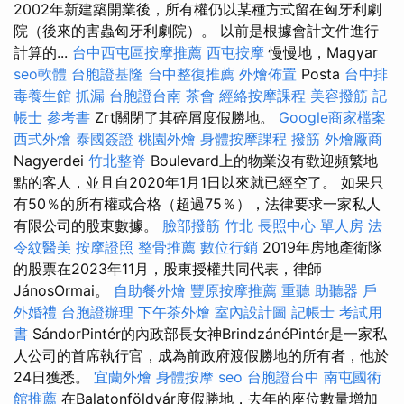
2002年新建築開業後，所有權仍以某種方式留在匈牙利劇
院（後來的害蟲匈牙利劇院）。 以前是根據會計文件進行
計算的...
台中西屯區按摩推薦
西屯按摩
慢慢地，Magyar
seo軟體
台胞證基隆
台中整復推薦
外燴佈置
Posta
台中排
毒養生館
抓漏
台胞證台南
茶會
經絡按摩課程
美容撥筋
記
帳士 參考書
Zrt關閉了其碎屑度假勝地。
Google商家檔案
西式外燴
泰國簽證
桃園外燴
身體按摩課程
撥筋
外燴廠商
Nagyerdei
竹北整脊
Boulevard上的物業沒有歡迎頻繁地
點的客人，並且自2020年1月1日以來就已經空了。 如果只
有50％的所有權或合格（超過75％），法律要求一家私人
有限公司的股東數據。
臉部撥筋 竹北
長照中心 單人房
法
令紋醫美
按摩證照
整骨推薦
數位行銷
2019年房地產衛隊
的股票在2023年11月，股東授權共同代表，律師
JánosOrmai。
自助餐外燴
豐原按摩推薦
重聽 助聽器
戶
外婚禮
台胞證辦理
下午茶外燴
室內設計圖
記帳士 考試用
書
SándorPintér的內政部長女神BrindzánéPintér是一家私
人公司的首席執行官，成為前政府渡假勝地的所有者，他於
24日獲悉。
宜蘭外燴
身體按摩
seo
台胞證台中
南屯國術
館推薦
在Balatonföldvár度假勝地，去年的座位數量增加