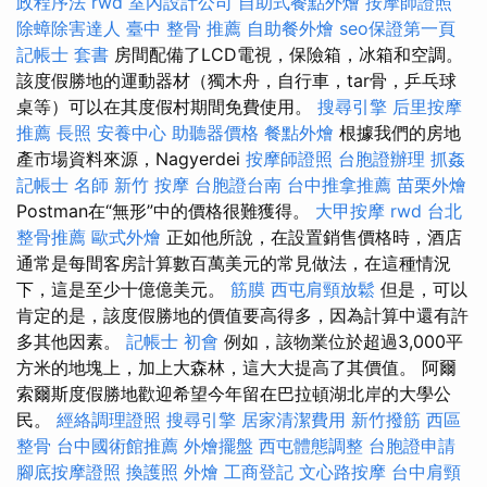
政程序法
rwd
室內設計公司
自助式餐點外燴
按摩師證照
除蟑除害達人
臺中 整骨 推薦
自助餐外燴
seo保證第一頁
記帳士 套書
房間配備了LCD電視，保險箱，冰箱和空調。
該度假勝地的運動器材（獨木舟，自行車，tar骨，乒乓球
桌等）可以在其度假村期間免費使用。
搜尋引擎
后里按摩
推薦
長照
安養中心
助聽器價格
餐點外燴
根據我們的房地
產市場資料來源，Nagyerdei
按摩師證照
台胞證辦理
抓姦
記帳士 名師
新竹 按摩
台胞證台南
台中推拿推薦
苗栗外燴
Postman在“無形”中的價格很難獲得。
大甲按摩
rwd
台北
整骨推薦
歐式外燴
正如他所說，在設置銷售價格時，酒店
通常是每間客房計算數百萬美元的常見做法，在這種情況
下，這是至少十億億美元。
筋膜
西屯肩頸放鬆
但是，可以
肯定的是，該度假勝地的價值要高得多，因為計算中還有許
多其他因素。
記帳士 初會
例如，該物業位於超過3,000平
方米的地塊上，加上大森林，這大大提高了其價值。 阿爾
索爾斯度假勝地歡迎希望今年留在巴拉頓湖北岸的大學公
民。
經絡調理證照
搜尋引擎
居家清潔費用
新竹撥筋
西區
整骨
台中國術館推薦
外燴擺盤
西屯體態調整
台胞證申請
腳底按摩證照
換護照
外燴
工商登記
文心路按摩
台中肩頸