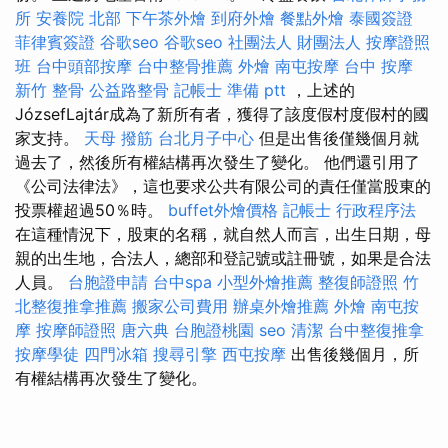
所
安養院 北部
下午茶外燴
到府外燴
餐點外燴
泰國簽證
菲律賓簽證
谷歌seo
谷歌seo
社團法人 財團法人
按摩證照
班
台中頭部按摩
台中整骨推薦
外燴
南屯按摩
台中 按摩
新竹 整骨
公益路整骨
記帳士 準備 ptt
，上述的
JózsefLajtár成為了新所有者，獲得了該度假村度假村的國
家支持。
天母 撥筋
台北月子中心
但是出售後僅幾個月就
過去了，然後所有權結構再次發生了變化。 他們還引用了
《公司法律法》，這也要求公共有限公司的責任僅當股東的
投票權超過50％時。
buffet外燴價格
記帳士 行政程序法
在這種情況下，股東的名稱，就自然人而言，出生日期，母
親的出生地，合法人，總部和登記號或註冊號，如果是合法
人員。
台胞證申請
台中spa
小型外燴推薦
整復師證照
竹
北整復推拿推薦
搬家公司費用
辦桌外燴推薦
外燴
南屯按
摩
按摩師證照
唐六典
台胞證桃園
seo
清潔
台中整復推拿
按摩學徒
四門冰箱
搜尋引擎
西屯按摩
出售後幾個月，所
有權結構再次發生了變化。