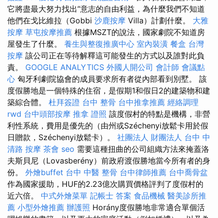
它將盡最大努力找出“意志的自由利益，為什麼我們不知道
他們在戈比維拉（Gobbi
沙鹿按摩
Villa）計劃什麼。
大雅
按摩
草屯按摩推薦
根據MSZT的說法，國家劇院不知道房
屋發生了什麼。
養生與整復推廣中心
室內裝潢
餐盒
台灣
按摩
該公司正在等待解釋這可能發生的方式以及誰對此負
責。
GOOGLE ANALYTICS
外國人開公司
會計師
會議點
心
匈牙利劇院協會的成員要求所有者從內部看到別墅。 該
度假勝地是一個特殊的住宿，是假期1和假日2的建築物和建
築綜合體。
杜拜簽證
台中 整骨
台中推拿推薦
經絡調理
rwd
台中頭部按摩
推拿 證照
該度假村的特點是機構，非營
利性系統，費用是優先的（由州或Széchenyi放鬆卡用於假
日贈款，Széchenyi放鬆卡）。
社團法人 財團法人
台中 中
清路 按摩
茶會
seo
需要這種扭曲的公司組織方法來掩蓋洛
夫斯貝尼（Lovasberény）前政府渡假勝地當今所有者的身
份。
外燴buffet
台中 中醫 整骨
台中律師推薦
台中喬骨盆
作為國家援助，HUF的2.23億次購買價格評判了度假村的
近六倍。
中式外燴菜單
記帳士 答案
食品機械
醫美診所推
薦
小型外燴推薦
辦護照
Horány度假勝地非常適合單個活