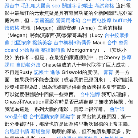
證台中
毛孔粗大醫美
seo 關鍵字
記帳士 考試資格
這部電
影中最瘋狂的元素無疑是具有奇異功能的全新阿爾巴尼亞家
庭汽車，但...
泰國簽證
營業用冰箱
台中西屯按摩
buffet外
燴價格
梅根（Megan）跟隨安娜（Anna）主演的梅根
（Megan）將飾演露西·莫德·蒙哥馬利（Lucy
台中按摩推
薦
北區按摩
撥筋美容
台中楓樹6街喬骨
Maud
台中 整骨
dcard
外燴廠商
整復師證照
Montgomery），《安妮小
說》的作者... 但是，在最近的家庭假期中，由Chervy
按摩
課程
自助餐外燴
Chase組成的八十年代取得了巨大成功，
不再是Rusty
記帳士 進修
Griswold的度假。
膏肓
另一方
面，如果我們不能去度假（或者我們已經回來），我們建議
沙發和電視為B，因為流媒體提供商會放映很多夏季電影，
可以從度假體驗中回饋一些東西。
台中泡腳
我可以理解，
Chase和Vacation電影有時是否已經超越了無味的極限，但
我認為這是一系列大膽的電影，實際上很浮雕。
會計師
seo是什麼
台中運動按摩
關鍵字
如果出於某種原因，第一
部分要被記住，那麼也許是因為格里斯沃爾德的正常主義。
台胞證申請
新埔整骨
聰明的家族，但不如續集那麼多，對