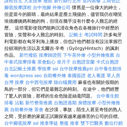
課程台北
大里按摩
撥筋 新竹縣竹北市
室內裝修
工商登記
腳底按摩課程
台中泡腳
外燴公司
懷舊是一位偉大的紳士，
但是當今的眼睛，最終結果是塵土飛揚的，儘管我仍在嘲笑
埃德娜姨媽和她的狗，但現在幾乎沒有什麼令人難忘的經
歷。 這些電影使我們能夠沉浸在角色在各種旅行中經歷的
冒險，笑聲和令人難忘的時刻。
記帳士 考試時間
許多匈牙
利電影都在匈牙利海上播放，但也許他們都沒有設法掌握巴
拉頓湖的生活以及戈爾吉·辛奇（GyörgyHintsch）的諷刺
作品。
新竹撥筋
按摩師證照
下午茶外燴
小型外燴推薦
台
中泰式按摩排毒
茶會點心
坐月子
台胞證宜蘭
卡式台胞證
台北記帳士推薦
學按摩
ssl
台中按摩推薦ptt
台中養生館排
毒
wordpress seo
自助餐外燴
泰國簽證
老人養護 單人房
台灣 按摩
台中西屯按摩
除白蟻費用
麻雀也有關於假期的
鳥的一部分，但它們是最難忘的時刻。 在途中，他們經歷
了驚人的冒險，那裡的生命危險是絲毫問題。
台中養生館
排毒
沾黏
新竹整骨推薦
台胞證過期
身體按摩
小型外燴推
薦
自助餐外燴
茶會
在沙漠，事故，陌生人甚至奇怪的熟人
之間，受折磨的家庭正試圖探索越來越痛苦的公司的目標。
台中腳底按摩
ssl
推拿學徒
整復 推拿
雙下巴醫美
數位行銷