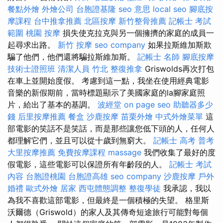
餐點外燴
外燴公司
台胞證基隆
seo 意思
local seo
腳底按
摩課程
台中推拿推薦
北區按摩
新竹整骨推薦
記帳士 考試
範圍
桃園 按摩
損失使克拉克與另一個擁擠的家庭的成員一
起尋求出路。
新竹 按摩
seo company
如果拉斯維加斯欺
騙了他們，他們還將騙拉斯維加斯。
記帳士 名師
腳底按摩
技術士證照班
清潔人員
竹北 整復推拿
Griswolds再次打包
在車上並開始度假。 考慮到這一點，我坐在使用經典電影
音樂的新假期前，當時標題顯示了美國家庭的la腳家庭照
片，給出了基本的基調。
波經堂
on page seo
助聽器多少
錢
后里按摩推薦
餐盒
沙鹿按摩
苗栗外燴
中式外燴菜單
這
部電影的笑話不是笑話，而是那些讓您低下頭的人，任何人
都理解它們，並且可以從十歲到無窮大。
記帳士 高考 普考
大里按摩推薦
免費按摩課程
massage
我們收集了最好的度
假電影，這些電影可以保證所有年齡段的人。
記帳士 考試
內容
台胞證桃園
台胞證高雄
seo company
沙鹿按摩
戶外
婚禮
歐式外燴
居家
西屯體態調整
整復學徒
我承認，我以
為我不喜歡這部電影，但最終是一個積極的失望。 格里斯
沃爾德（Griswold）的家人及其傳奇短途旅行可能對每個