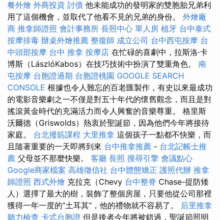
餐外燴
外商投資
討債
他未能成功的發明家的雙胞胎兄弟利
用了這個機會，並取代了他看不見的兄弟的身份。
外燴廠
商
推拿師證照
會計事務所
長照中心 單人房
植牙
台中泰式
按摩排毒
辦桌外燴推薦
整復師
成立公司
台中西屯按摩
台
中頭部按摩
台中 推拿
按摩店
在忙碌的喜劇中，拉斯洛·卡
博斯（LászlóKabos）在技巧技術中扮演了雙重角色。
南
屯按摩
台胞證過期
台胞證桃園
GOOGLE SEARCH
CONSOLE
根據也令人難忘的百老匯製作，有史以來最成功
的電影音樂劇之一不僅是對五十年代的懷舊觀念，而且是對
搖滾黃金時代的充滿活力而令人興奮的音樂尊重。 格里斯
沃爾德（Griswolds）熱衷於聖誕節，因為他們今年將接待
家庭。
台北撥筋課程
大里推拿
這個孩子一點都不快樂，而
且隨著重要的一天即將到來
台中推拿推薦
-
台北記帳士推
薦
父母並不那麼快樂。
客廳
長照
搜尋引擎
會議點心
Google商家檔案
高雄徵信社
台中體態矯正
護照代辦
推拿
師證照
西式外燴
克拉克（Chevy
台中整脊
Chase-提防矮
人）選擇了最大的樹，裝飾了整個房屋，只要他從公司那裡
獲得一年一度的“土耳其”，他的禮物就不容易了。
后里推拿
聽力檢查
卡式台胞證
但是後者今年將被錯過，聖誕節照明