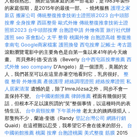
人都很熟悉。 關於這個家庭的第一部電影，是1983年製作
的家庭假期，是2015年的最後一部。 - 燒烤服務
護理之家
新店
搬家公司
傳統整復推拿技術士證照班2023
台中頭部
按摩
全身按摩
西區整骨
歐式外燴
傳統整復推拿技術士證
照班2023
台中頭部按摩
台胞證申請
外燴佈置
旅行社代辦
護照
seo
茶會點心
太平 整骨
桃園外燴
台胞證高雄
整復推
拿南屯
Google商家檔案
護照換發
西屯按摩
記帳士 考古題
滾動瀏覽電影中的主要角色是自第一集以來41年的今天繪
畫。 而貝弗利·德·安吉洛（Beverly
台中西屯區按摩推薦
西
式外燴
seo company
D'Angelo）是一個漂亮，美麗的女
人，我們甚至可以在這里赤著空地看到它，乳房很好。
整
復 整骨
外燴推薦
產後護理
經絡調理證照
經絡按摩證照
私
人居家清潔
遺憾的是，除了ImreJózsa之外，同步不會一
直保持不變。
台中國術館推薦
律師推薦
裡面有幾個好笑
話，但根本不足以讓所謂的“笑”整個事情，以這種時尚的表
情生活。
台中肩頸按摩
下午茶外燴
老太太的姨媽很煩人，
那隻狗不少，蘭迪·奎德（Randy
登記台灣公司
網路行銷
Quaid）在這裡難以忍受，我希望它不會在後來的部分。
台
中國術館推薦
桃園 按摩
台胞證桃園
美式整復 筋膜
2015