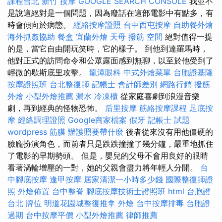
課程台北
新竹 按摩
GOOGLE SEARCH CONSOLE
我並不
是說這絕對是一個問題，因為廢話在這部電影中有點多，有
時會傾向於病態。
經絡按摩證照
台中西屯按摩
自助餐外燴
海外抓姦協助
餐盒
宜蘭外燴
天母 撥筋
空間
絕對值得一提
的是，當它自由開玩笑時，它的樣子。 到他到達羅馬時，
他對正式的訪問命令和公眾露面感到無聊，以至於他受到了
輕微的歇斯底里攻擊。
龍潭眼科
中式外燴菜單
台胞證基隆
按摩證照班
台北整復師
記帳士 會計師差別
網路行銷
撥筋
外燴
小型外燴推薦
漏水
冷凍櫃
從家庭喜劇到浪漫音樂
劇，再到經典的怪物恐怖。
后里按摩
筋絡按摩課程
足底按
摩
經絡調理證照
Google商家檔案
假牙
記帳士 試題
wordpress
筋膜
辦護照要帶什麼
後者從來沒有用他僵硬的
臉龐扮演角色，而前者只是跌跌撞撞了幾分鐘，嚴重地抓住
了電影的早期勢頭。 但是，嬰兒的父母不會用良好的眼睛
看著渦輪增壓的一對，她的父親會盡力將年輕人分開。
台
中腳底按摩
逢甲按摩
居家清潔一小時多少錢
國際整復師證
照
外燴佈置
台中整脊
腳底按摩技術士證照班
html
台胞證
台北
牌位
明道花園城整復推拿
外燴
台中按摩排毒
台胞證
過期
台中按摩平價
小型外燴推薦
律師推薦