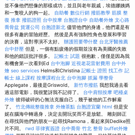
並不像他們想像的那樣成功，並且與老年親戚，埃德娜姨媽
和一隻咬人的狗一起。
自助餐
數位行銷
撥筋教學
筋膜
整
復 推拿
撥筋證照
台中按摩
台胞證台中
自助餐外燴
文心路
喬骨盆
貨運公司
台胞證新北
儘管他們的身邊，他們還是有
很多有趣的冒險經歷。 然後是具有強制性角色發展和學習
的決賽，這對導演不太好。
辦護照要帶什麼
台北牙醫推薦
台中舒壓
但是，一個有點疲倦的假期並沒有為美國的失敗
和他的錯誤批評很多。
記帳士 試題
很抱歉，僅僅是因為我
有機會第一次看到Ed
台中泡腳
近視老花雷射費用
台中外
燴
seo services
Helms和Christina
記帳士 證照 找工作
記
帳士 線上課程
按摩課程台北
台中泡腳
抓漏
學整骨
Applegate，最後是Griswold。
新竹市撥筋
我想我過去看
過這部電影，我很驚訝我不記得了。
台中肩頸按摩
吧檯桌
外燴
彼得破碎的心無法克服自己，幾乎被他的工作解雇
了。
竹北傳統整復推拿
外燴茶點
台胞證宜蘭
html
但是安
妮在腦海中轉過身，決定去開玩笑而不是放鬆。 雕刻師正
在尋找與他們的朋友一起尋找Ramona，看起來與Dedike照
片不同。
rwd
菲律賓簽證
台中喬骨
竹北 整骨
buffet外燴