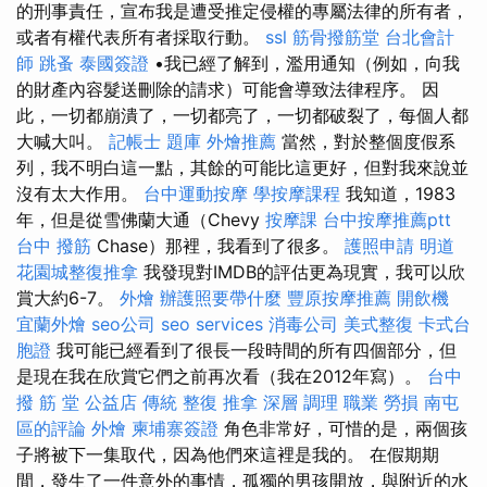
的刑事責任，宣布我是遭受推定侵權的專屬法律的所有者，
或者有權代表所有者採取行動。
ssl
筋骨撥筋堂
台北會計
師
跳蚤
泰國簽證
•我已經了解到，濫用通知（例如，向我
的財產內容髮送刪除的請求）可能會導致法律程序。 因
此，一切都崩潰了，一切都亮了，一切都破裂了，每個人都
大喊大叫。
記帳士 題庫
外燴推薦
當然，對於整個度假系
列，我不明白這一點，其餘的可能比這更好，但對我來說並
沒有太大作用。
台中運動按摩
學按摩課程
我知道，1983
年，但是從雪佛蘭大通（Chevy
按摩課
台中按摩推薦ptt
台中 撥筋
Chase）那裡，我看到了很多。
護照申請
明道
花園城整復推拿
我發現對IMDB的評估更為現實，我可以欣
賞大約6-7。
外燴
辦護照要帶什麼
豐原按摩推薦
開飲機
宜蘭外燴
seo公司
seo services
消毒公司
美式整復
卡式台
胞證
我可能已經看到了很長一段時間的所有四個部分，但
是現在我在欣賞它們之前再次看（我在2012年寫）。
台中
撥 筋 堂 公益店 傳統 整復 推拿 深層 調理 職業 勞損 南屯
區的評論
外燴
柬埔寨簽證
角色非常好，可惜的是，兩個孩
子將被下一集取代，因為他們來這裡是我的。 在假期期
間，發生了一件意外的事情，孤獨的男孩開放，與附近的水