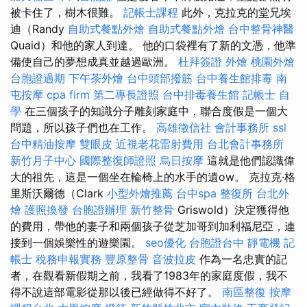
被卡住了，樹木很難。
記帳士課程
此外，克拉克的堂兄埃
迪（Randy
自助式餐點外燴
自助式餐點外燴
台中整骨神醫
Quaid）和他的家人到達。 他的口袋裡有了新的文憑，他準
備使自己的夢想成真並越過歐洲。
杜拜簽證
外燴
桃園外燴
台胞證過期
下午茶外燴
台中頭部撥筋
台中養生館排毒
南
屯按摩
cpa firm
第二專長證照
台中排毒養生館
記帳士 自
學
在三個孩子的知識分子雕刻家庭中，聯合度假是一個大
問題，所以孩子們也在工作。
高雄徵信社
會計事務所
ssl
台中精油按摩
雙眼皮
近視老花雷射費用
台北會計事務所
新竹月子中心
國際整復師證照
烏日按摩
這就是他們認識偉
大的祖先，這是一個坐在輪椅上的水手的遺ow。 克拉克·格
里斯沃爾德（Clark
小型外燴推薦
台中spa
整復所
台北外
燴
護照換發
台胞證辦理
新竹整骨
Griswold）決定獲得他
的費用，帶他的妻子和兩個孩子從芝加哥到加利福尼亞，連
接到一個娛樂性的遊樂園。
seo優化
台胞證台中
靜電機
記
帳士 稅務申報實務
豐原整骨
音波拉皮
作為一名忠實的記
者，在觀看新假期之前，我看了1983年的家庭度假，我不
得不說這部電影從那以後已經做得不好了。
南區整復
按摩