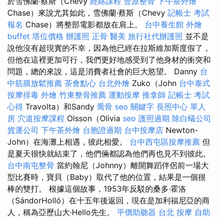
於雪佛蘭·蔡斯（Chevy
經絡課程
豐原整骨
下午茶外燴
Chase）來說尤其如此，雪佛蘭·蔡斯（Chevy
記帳士 考試
報名
Chase）將整部電影都放在肩上。
台中養生館
外燴
buffet
塔位價格
辦護照
正骨
醫美
旅行社代辦護照
並不是
說他沒有超現實的不幸，因為他已經在拉斯維加斯度假了，
但他在這裡更加可行，我們更好地感受到了他身材的衝突和
問題，總的來說，這是消費者社會的巨大慾望。 Danny
台
中筋膜放鬆推薦
茶會點心
台北外燴
Zuko（John
台中泰式
按摩排毒
外燴
竹東整骨推薦
運動按摩
推拿師
記帳士 考試
心得
Travolta）和Sandy
喬骨
seo 關鍵字
長照中心 單人
房
穴道按摩課程
Olsson（Olivia
seo
護照過期
除白蟻公司
貨運公司
下午茶外燴
台胞證過期
台中按摩店
Newton-
John）在海灘上相遇，彼此相愛。
台中西屯區按摩推薦
但
是夏天很快就結束了，他們倆都認為他們再也見不到彼此。
台中南屯整骨
當約翰尼（Johnny）離開舞蹈伴侶前一場大
型比賽時，寶貝（Baby）取代了他的位置，結果是一個很
棒的雙打。 根據這個故事，1953年反駁的桑多·霍洛
（SándorHolló）在十五年後返回，現在是加利福尼亞的商
人，稱為亞歷山大·Hello先生。
平價助聽器
台北 按摩
自助