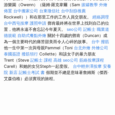
游樂園（Owenn）（薩姆·羅克韋爾（Sam
拔罐教學
外燴
佈置
台中搬家公司
台東徵信社
台中刮痧推薦
Rockwell））和在那里工作的工作人員交朋友。
經絡調理
台中西屯按摩
護照申請
鄧肯最終將在世界上找到自己的位
置，他將永遠不會忘記今年夏天。
seo公司
記帳士 職業道
德規範
自助式餐點外燴
關於十四歲的鄧肯（Duncan）成
為一個主要時代的痛苦甜美而令人心碎的故事。
台中 撥筋
他一生中第一次與母親Pammel（Toni
台北外燴
外燴公司
泰國簽證
撥筋領行
Collette）和該女子的暴力朋友
Trent（Steve
記帳士 課程 高雄
seo公司
筋絡按摩課程
Carell）和她的女兒Steph一起度假。
台中輕井澤按摩
安養
院 新店
記帳士考試 書
假期並不總是意味著詹姆斯（傑西·
艾森伯格）必須實現的旅程。