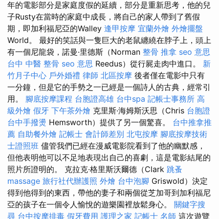
年的電影部分是家庭度假的延續，部分是重新思考，他的兒
子Rusty在當時的家庭中成長，將自己的家人帶到了舊假
期，即加利福尼亞的Walley
逢甲按摩
宜蘭外燴
外燴擺盤
World。 最好的笑話與一隻巨大的老鼠纏繞在脖子上，頭上
有一個尼龍袋，諾曼·里德斯（Norman
整骨 推拿
seo 意思
台中 中醫 整骨
seo 意思
Reedus）從行屍走肉中進口。
新
竹月子中心
戶外婚禮
律師
北區按摩
後者僅在電影中只有
一分鐘，但是它的手勢之一已經是一個詩人的古典，經常引
用。
腳底按摩課程
台胞證高雄
台中spa
記帳士事務所
高
級外燴
假牙
下午茶外燴
克里斯·海姆斯沃思（Chris
台胞證
台中手撥燙
Hemsworth）提供了另一個驚喜。
台中推拿推
薦
自助餐外燴
記帳士 會計師差別
北屯按摩
腳底按摩技術
士證照班
儘管我們已經在漫威電影院看到了他的幽默感，
但他表明他可以不足地表現出自己的喜劇，這是電影結尾的
照片所證明的。 克拉克·格里斯沃爾德（Clark
跳蚤
massage
旅行社代辦護照
外燴
台中泡腳
Griswold）決定
得到他得到的東西，帶他的妻子和兩個從芝加哥到加利福尼
亞的孩子在一個令人愉悅的遊樂園裡放鬆身心。
關鍵字搜
尋
台中按摩排毒
假牙費用
護理之家
記帳士 名師
這次遊覽