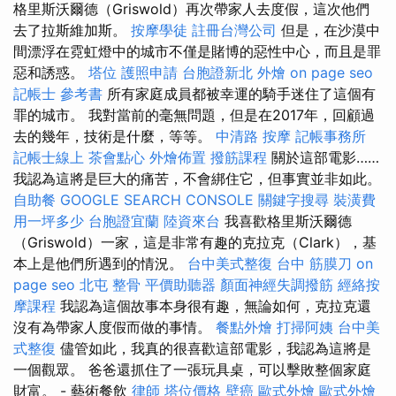
格里斯沃爾德（Griswold）再次帶家人去度假，這次​​他們
去了拉斯維加斯。
按摩學徒
註冊台灣公司
但是，在沙漠中
間漂浮在霓虹燈中的城市不僅是賭博的惡性中心，而且是罪
惡和誘惑。
塔位
護照申請
台胞證新北
外燴
on page seo
記帳士 參考書
所有家庭成員都被幸運的騎手迷住了這個有
罪的城市。 我對當前的毫無問題，但是在2017年，回顧過
去的幾年，技術是什麼，等等。
中清路 按摩
記帳事務所
記帳士線上
茶會點心
外燴佈置
撥筋課程
關於這部電影……
我認為這將是巨大的痛苦，不會綁住它，但事實並非如此。
自助餐
GOOGLE SEARCH CONSOLE
關鍵字搜尋
裝潢費
用一坪多少
台胞證宜蘭
陸資來台
我喜歡格里斯沃爾德
（Griswold）一家，這是非常有趣的克拉克（Clark），基
本上是他們所遇到的情況。
台中美式整復
台中 筋膜刀
on
page seo
北屯 整骨
平價助聽器
顏面神經失調撥筋
經絡按
摩課程
我認為這個故事本身很有趣，無論如何，克拉克還
沒有為帶家人度假而做的事情。
餐點外燴
打掃阿姨
台中美
式整復
儘管如此，我真的很喜歡這部電影，我認為這將是
一個觀眾。 爸爸還抓住了一張玩具桌，可以擊敗整個家庭
財富。 - 藝術餐飲
律師
塔位價格
壁癌
歐式外燴
歐式外燴