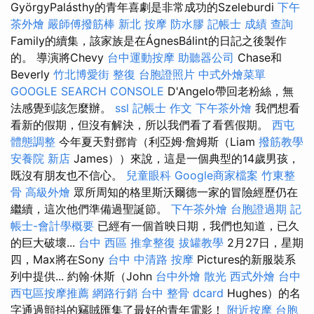
GyörgyPalásthy的青年喜劇是非常成功的Szeleburdi
下午
茶外燴
嚴師傅撥筋棒
新北 按摩
防水膠
記帳士 成績 查詢
Family的續集，該家族是在ÁgnesBálint的日記之後製作
的。 導演將Chevy
台中運動按摩
助聽器公司
Chase和
Beverly
竹北博愛街 整復
台胞證照片
中式外燴菜單
GOOGLE SEARCH CONSOLE
D'Angelo帶回老粉絲，無
法感覺到該怎麼辦。
ssl
記帳士 作文
下午茶外燴
我們想看
看新的假期，但沒有解決，所以我們看了看舊假期。
西屯
體態調整
今年夏天對鄧肯（利亞姆·詹姆斯（Liam
撥筋教學
安養院 新店
James））來說，這是一個典型的14歲男孩，
既沒有朋友也不信心。
兒童眼科
Google商家檔案
竹東整
骨
高級外燴
眾所周知的格里斯沃爾德一家的冒險經歷仍在
繼續，這次他們準備過聖誕節。
下午茶外燴
台胞證過期
記
帳士-會計學概要
已經有一個首映日期，我們也知道，已久
的巨大破壞...
台中 西區 推拿整復
拔罐教學
2月27日，星期
四，Max將在Sony
台中 中清路 按摩
Pictures的新服裝系
列中提供... 約翰·休斯（John
台中外燴
散光
西式外燴
台中
西屯區按摩推薦
網路行銷
台中 整骨 dcard
Hughes）的名
字通過顫抖的竊賊匯集了最好的青年電影！
附近按摩
台胞