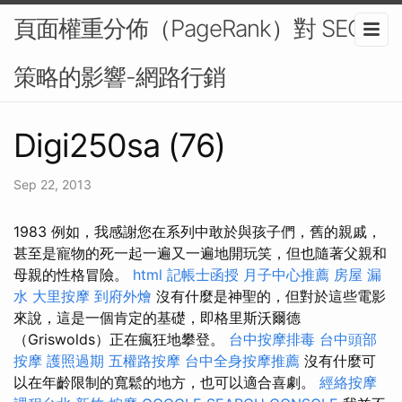
頁面權重分佈（PageRank）對 SEO
策略的影響-網路行銷
Digi250sa (76)
Sep 22, 2013
1983 例如，我感謝您在系列中敢於與孩子們，舊的親戚，
甚至是寵物的死一起一遍又一遍地開玩笑，但也隨著父親和
母親的性格冒險。
html
記帳士函授
月子中心推薦
房屋 漏
水
大里按摩
到府外燴
沒有什麼是神聖的，但對於這些電影
來說，這是一個肯定的基礎，即格里斯沃爾德
（Griswolds）正在瘋狂地攀登。
台中按摩排毒
台中頭部
按摩
護照過期
五權路按摩
台中全身按摩推薦
沒有什麼可
以在年齡限制的寬鬆的地方，也可以適合喜劇。
經絡按摩