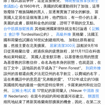
除了核武器競爭外，這是直接衝突。
傳統整復推拿技術士
會議點心
在1960年代，美國的民權運動得到了加強，這導
致廢除了種族隔離的黑人，並逐漸實施了婦女的解放。 當
英國人定居在這個海灘上時，他們指出，有一些小的土著，
美麗的皮膚，眼睛和金色的頭髮，證明了早期的交叉點。
台中筋膜放鬆推薦
其他歐洲國家很快就沒有討論過《
記帳
士 會計學
Tordesillas公約》。
高級外燴
英格蘭，法國王
國和荷蘭也試圖在16世紀創建殖民地。 加勒比群島被征
服，然後主要在北美擴展。
居家清潔300元
該船於9月16
日從英格蘭出發，經過疾病的疲憊旅程，於11月11日在科德
角結束時錨定。 英國人是奎默宗教，以基督教信用的態度
為基督教的宗教信仰，命名為他本身的狀態，也就是說，在
拉丁文中，該地區的名字成為了“ Penn Forest”。
到府外燴
該州的首都還由賓夕法尼亞州的名字創立，以費城的名字，
這在希臘語中的意思是“兄弟般的愛”。 1732年成立的13個
英國殖民地的最後一個州是特拉華州，卡羅來納州和佐治亞
州。
記帳士考試 書
17世紀的新荷蘭人（Nieuw
中清路 按
摩
Nederland）在當今的紐約和哈德遜河谷建立。
辦護照
殖民地結束了將新英格蘭南部擴展的機會，因此，在第二次