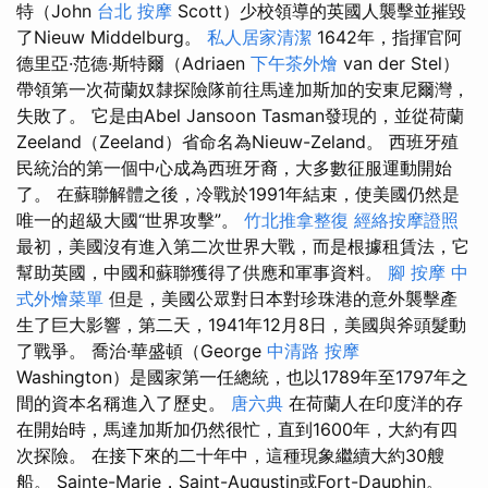
特（John
台北 按摩
Scott）少校領導的英國人襲擊並摧毀
了Nieuw Middelburg。
私人居家清潔
1642年，指揮官阿
德里亞·范德·斯特爾（Adriaen
下午茶外燴
van der Stel）
帶領第一次荷蘭奴隸探險隊前往馬達加斯加的安東尼爾灣，
失敗了。 它是由Abel Jansoon Tasman發現的，並從荷蘭
Zeeland（Zeeland）省命名為Nieuw-Zeland。 西班牙殖
民統治的第一個中心成為西班牙裔，大多數征服運動開始
了。 在蘇聯解體之後，冷戰於1991年結束，使美國仍然是
唯一的超級大國“世界攻擊”。
竹北推拿整復
經絡按摩證照
最初，美國沒有進入第二次世界大戰，而是根據租賃法，它
幫助英國，中國和蘇聯獲得了供應和軍事資料。
腳 按摩
中
式外燴菜單
但是，美國公眾對日本對珍珠港的意外襲擊產
生了巨大影響，第二天，1941年12月8日，美國與斧頭髮動
了戰爭。 喬治·華盛頓（George
中清路 按摩
Washington）是國家第一任總統，也以1789年至1797年之
間的資本名稱進入了歷史。
唐六典
在荷蘭人在印度洋​​的存
在開始時，馬達加斯加仍然很忙，直到1600年，大約有四
次探險。 在接下來的二十年中，這種現象繼續大約30艘
船。 Sainte-Marie，Saint-Augustin或Fort-Dauphin。