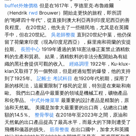
buffet外燴價格
但是在1617年，亨德里克·布魯維爾
（Hendrik
rwd
Brouwer）開始走更快的旅程，即所謂
的“咆哮四十年代”，從直接到澳大利亞再到印度尼西亞的善
良程度。 在20世紀，他失去了一些殖民地，尤其是在英國
手中，但在20世紀。
吳老師整復
直到20世紀中葉，他仍保
留了荷蘭東印度（現為印度尼西亞），蘇里南和荷蘭的安提
拉斯。
長照中心
1919年通過的第18憲法修正案禁止酒精飲
料的生產和貿易。 結果，酒精飲料的非法分配開始為有組
織的黑社會提供可觀的收入。
經絡調理
1922年，Ku-klux-
klan又取得了另一個勢頭，但是經過短暫的爆發，他的支持
到了1925年。
記帳士 考試科目
在1920年代初期，採用了
新的移民法，這嚴重限制了移民的定居，特別是在東歐和南
歐。 我們出口產品中最重要的領域是機械工程，礦物產品
和化學品。
中式外燴菜單
最重要的設計產品是精製的，原
油和天然氣。 美國是加拿大最重要的出口商，佔總出口總
額的14.5％。
整骨學徒
在2018年至2023年之間，原油和
天然氣的出口產品提高了最高水平，而最大的下降則遭受了
飛機和儀器的損失。
筋骨整復
在出口國中，加拿大和英國