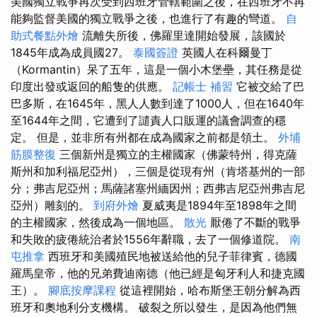
美國獨立戰爭再次受到西班牙管轄範圍之後，在西班牙不再
能夠監督美國的獨立戰爭之後，也進行了有趣的彎道。
自
助式餐點外燴
流離失所後，佛羅里達開始發展，該國於
1845年成為成員國27。
泰國簽證
英國人在科爾曼丁
（Kormantin）呆了五年，這是一個小木堡壘，其任務是從
印度出發或返回的船隻的供應。
記帳士 補習
它被交給了巴
巴多斯，在1645年，黑人人數到達了1000人，但在1640年
至1644年之間，它遭到了譴責人口販運的議會調查的穩
定。 但是，並非所有州都在成為國家之前都是領土。
外埔
筋膜整復
三個新州是獨立的主權國家（佛蒙特州，得克薩
斯州和加利福尼亞州），三個是從現有州（肯塔基州的一部
分；弗吉尼亞州；馬薩諸塞州緬因州；西弗吉尼亞州弗吉尼
亞州）雕刻的。
到府外燴
夏威夷是1894年至1898年之間
的主權國家，然後成為一個地區。
散光
厭倦了不斷的戰爭
和失敗的疲倦統治者於1556年辭職，去了一個修道院。
南
屯推拿
西班牙和美國殖民地被送給他的兒子菲律賓，德國
羅馬皇帝，他的兄弟費迪南德（他已經是匈牙利人和捷克國
王）。
腳底按摩課程
從這裡開始，哈布斯堡王朝分解為西
班牙和奧地利分支機構。 破裂之所以發生，是因為他們無