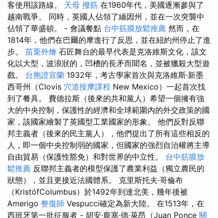
客使用該路線。
天母 撥筋
在1960年代，美國逐漸參與了
越南戰爭。 同時，英國人佔領了緬因州，並在一次突襲中
佔領了華盛頓。 - 會議餐點
台中筋膜放鬆推薦
然而，在
1814年，他們在巴爾的摩進行了反思，並在紐約州停止了進
步。
苗栗外燴
石匠舞台的最早代表是克洛維斯文化，該文
化以大型，波浪狀的，凹槽的長矛而聞名，並被獵殺大型遊
戲。
台胞證宜蘭
1932年，考古學家首次與克洛維斯·新墨
西哥州（Clovis
穴道按摩課程
New Mexico）一起首次找
到了餐具。 費德拉斯（後來的共和黨人）希望一個擁有強
大的中央控制，保護性的經濟和全球範圍內的外交政策的國
家，該國家繪製了英國型工業國家的形象。 他們反對反聯
邦主義者（後來的民主黨人），他們提出了所有這些相反的
人，即一個中央控制弱的國家，但國家的強烈自治權將主導
自由貿易（保護性豁免）和對世界的中立性。
台中筋膜放
鬆推薦
反聯邦主義者的模型保護了農業利益（獨立農民的
狀態），並且更接近法國體系。 克里斯托夫·哥倫布
（KristófColumbus）於1492年到達北美，幾年後被
Amerigo
整復師
Vespucci確定為新大陸。 在1513年，在
西班牙第一批征服者 - 胡安·龐塞·德·萊昂（Juan Ponce
關