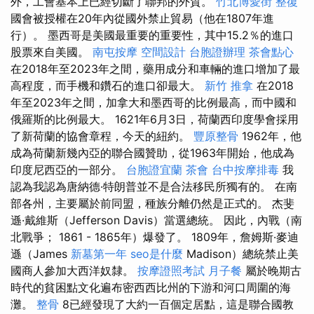
外，工會基本上已經切斷了聯邦的外貿。
竹北博愛街 整復
國會被授權在20年內從國外禁止貿易（他在1807年進
行）。 墨西哥是美國最重要的重要性，其中15.2％的進口
股票來自美國。
南屯按摩
空間設計
台胞證辦理
茶會點心
在2018年至2023年之間，藥用成分和車輛的進口增加了最
高程度，而手機和鑽石的進口卻最大。
新竹 推拿
在2018
年至2023年之間，加拿大和墨西哥的比例最高，而中國和
俄羅斯的比例最大。 1621年6月3日，荷蘭西印度學會採用
了新荷蘭的協會章程，今天的紐約。
豐原整骨
1962年，他
成為荷蘭新幾內亞的聯合國贊助，從1963年開始，他成為
印度尼西亞的一部分。
台胞證宜蘭
茶會
台中按摩排毒
我
認為我認為唐納德·特朗普並不是合法移民所獨有的。 在南
部各州，主要屬於前同盟，種族分離仍然是正式的。 杰斐
遜·戴維斯（Jefferson Davis）當選總統。 因此，內戰（南
北戰爭； 1861 - 1865年）爆發了。 1809年，詹姆斯·麥迪
遜（James
新墓第一年
seo是什麼
Madison）總統禁止美
國商人參加大西洋奴隸。
按摩證照考試
月子餐
屬於晚期古
時代的貧困點文化遍布密西西比州的下游和河口周圍的海
灘。
整骨
8已經發現了大約一百個定居點，這是聯合國教