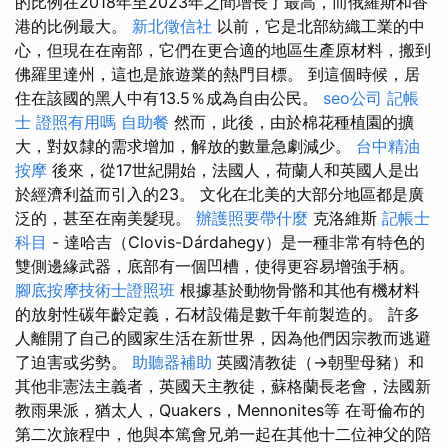
的比例在2018年至2023年之間增長了最高，而俄羅斯和香
港的比例最大。
新北徵信社
以前，它是北部紡織工業的中
心，但現在在南部，它們在更合適的地區生產原材料，搬到
佛羅里達州，這也是旅遊業的熱門目標。 到這個時候，居
住在該國的黑人中有13.5％成為自由公民。
seo公司
記帳
士 證照有用嗎
自助餐
然而，此後，由於棉花種植園的擴
大，對奴隸的需求增加，解放的數量急劇減少。
台中精油
按摩
後來，從17世紀開始，法國人，荷蘭人和英國人是出
於經濟利益而引入的23。 文化在北美的大部分地區都是廣
泛的，甚至在南美髮現。
辦護照要帶什麼
克洛維斯
記帳士
科目
- 達哈吉（Clovis-Dárdahegy）是一種非常有特色的
雙側邊緣武器，底部有一個凹槽，使得更容易增強手柄。
腳底按摩技術士證照班
根據基於動物骨骼和其他有機材料
的放射性碳年齡定義，石材設備是數千年前製造的。 許多
人離開了自己的國家生活在新世界，因為他們因宗教而逃避
了迫害或劣勢。
助聽器補助
英國清教徒（→朝聖母豬）和
其他非憲法主義者，英國天主教徒，蘇格蘭長老會，法國新
教雨果派，猶太人，Quakers，Mennonites等 在哥倫布的
第二次旅程中，他與本篤會兄弟一起在其他十二位神父的陪