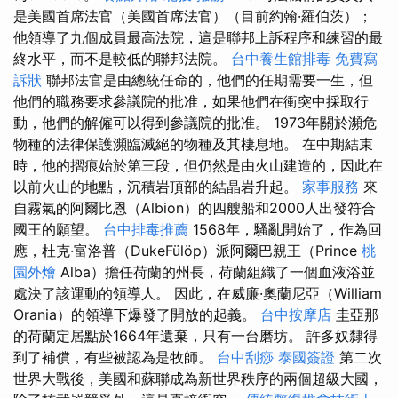
是美國首席法官（美國首席法官）（目前約翰·羅伯茨）；
他領導了九個成員最高法院，這是聯邦上訴程序和練習的最
終水平，而不是較低的聯邦法院。
台中養生館排毒
免費寫
訴狀
聯邦法官是由總統任命的，他們的任期需要一生，但
他們的職務要求參議院的批准，如果他們在衝突中採取行
動，他們的解僱可以得到參議院的批准。 1973年關於瀕危
物種的法律保護瀕臨滅絕的物種及其棲息地。 在中期結束
時，他的摺痕始於第三段，但仍然是由火山建造的，因此在
以前火山的地點，沉積岩頂部的結晶岩升起。
家事服務
來
自霧氣的阿爾比恩（Albion）的四艘船和2000人出發符合
國王的願望。
台中排毒推薦
1568年，騷亂開始了，作為回
應，杜克·富洛普（DukeFülöp）派阿爾巴親王（Prince
桃
園外燴
Alba）擔任荷蘭的州長，荷蘭組織了一個血液浴並
處決了該運動的領導人。 因此，在威廉·奧蘭尼亞（William
Orania）的領導下爆發了開放的起義。
台中按摩店
圭亞那
的荷蘭定居點於1664年遺棄，只有一台磨坊。 許多奴隸得
到了補償，有些被認為是牧師。
台中刮痧
泰國簽證
第二次
世界大戰後，美國和蘇聯成為新世界秩序的兩個超級大國，