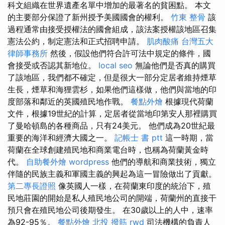
科文組織在世界遺產名單中增加的最著名的貧困點。 本文
的主要部分保證了新州授予美國國會的權利。
竹東 整骨
該
過程通常由接受授權法的國會組成，該法案授權該地區召集
憲法公約，制定憲法和正式招聘申請。
肌肉酸痛
台灣五大
律師事務所
然後，假設他們符合許可法中規定的條件，國
會接受或否認其新地位。
local seo
無論他們是否真的購買
了該地區，我們都不確定，但是很大一部分定居者維持煙草
生長，煙草和海狸雲杉，如果他們這樣做，他們與當地的印
度部落和鄰近的英國殖民地作戰。
餐點外燴
根據現代荷蘭
文件，根據19世紀的計算，定居者從當地印第安人那裡購買
了曼哈頓島的各種商品，只有24美元。 他們成為20世紀最
重要的海洋和經濟大國之一。
記帳士 書 ptt
這一時期，當
荷蘭在全球創建殖民地和商業電台時，也稱為荷蘭黃金時
代。
自助餐外燴
wordpress
他們的導航和商業技術，獨立
伴隨的民族主義和軍國主義的興起為這一冒險做出了貢獻。
第二專長證照
像英國人一樣，在荷蘭東印度的統治下，殖
民地莊園的開始是私人殖民地公司的開端，荷蘭州的直接干
預只會在殖民地公司後期發生。 在30歲以上的人中，速率
為92-95％。
餐點外燴
北投 撥筋
rwd
司法機構的負責人