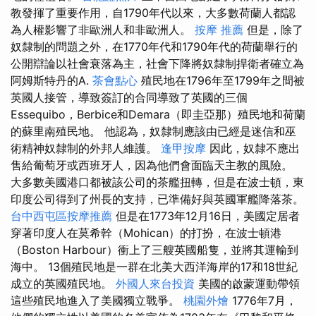
教發揮了重要作用，自1790年代以來，大多數荷蘭人都認
為人權影響了非歐洲人和非歐洲人。
按摩 推薦
但是，除了
奴隸制的問題之外，在1770年代和1790年代的荷蘭舉行的
公開辯論以社會衰落為主，社會下降將奴隸制捍衛者確立為
阿姆斯特丹的A.
茶會點心
殖民地在1796年至1799年之間被
英國人接管，導致簽訂的合同導致了英國的三個
Essequibo，Berbice和Demara（即圭亞那）殖民地和荷蘭
的蘇里南殖民地。 他認為，奴隸制應該由已經是迷信和巫
術精神奴隸制的外邦人維護。
逢甲按摩
因此，奴隸不應出
售給葡萄牙或西班牙人，因為他們會面臨天主教的風險。
大多數美國港口都被該公司的茶艦扭轉，但是在波士頓，東
印度公司得到了州長的支持，已準備好與英國軍艦降落茶。
台中西屯區按摩推薦
但是在1773年12月16日，美國定居者
穿著印度人在莫希幹（Mohican）的打扮，在波士頓港
（Boston Harbour）衝上了三艘英國船隻，並將其運輸到
海中。 13個殖民地是一群在北美大西洋海岸的17和18世紀
成立的英國殖民地。
外國人來台投資
美國的啟蒙運動帶領
這些殖民地進入了美國獨立戰爭。
桃園外燴
1776年7月，