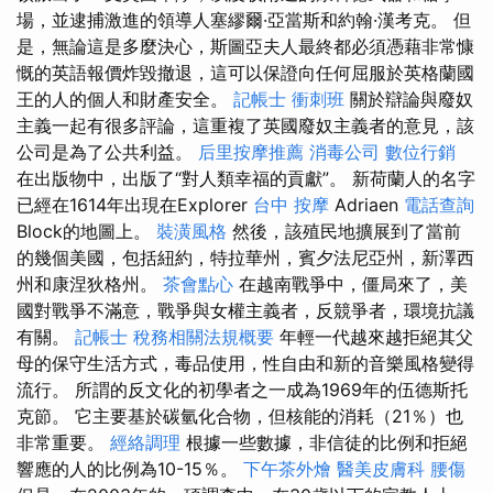
場，並逮捕激進的領導人塞繆爾·亞當斯和約翰·漢考克。 但
是，無論這是多麼決心，斯圖亞夫人最終都必須憑藉非常慷
慨的英語報價炸毀撤退，這可以保證向任何屈服於英格蘭國
王的人的個人和財產安全。
記帳士 衝刺班
關於辯論與廢奴
主義一起有很多評論，這重複了英國廢奴主義者的意見，該
公司是為了公共利益。
后里按摩推薦
消毒公司
數位行銷
在出版物中，出版了“對人類幸福的貢獻”。 新荷蘭人的名字
已經在1614年出現在Explorer
台中 按摩
Adriaen
電話查詢
Block的地圖上。
裝潢風格
然後，該殖民地擴展到了當前
的幾個美國，包括紐約，特拉華州，賓夕法尼亞州，新澤西
州和康涅狄格州。
茶會點心
在越南戰爭中，僵局來了，美
國對戰爭不滿意，戰爭與女權主義者，反競爭者，環境抗議
有關。
記帳士 稅務相關法規概要
年輕一代越來越拒絕其父
母的保守生活方式，毒品使用，性自由和新的音樂風格變得
流行。 所謂的反文化的初學者之一成為1969年的伍德斯托
克節。 它主要基於碳氫化合物，但核能的消耗（21％）也
非常重要。
經絡調理
根據一些數據，非信徒的比例和拒絕
響應的人的比例為10-15％。
下午茶外燴
醫美皮膚科
腰傷