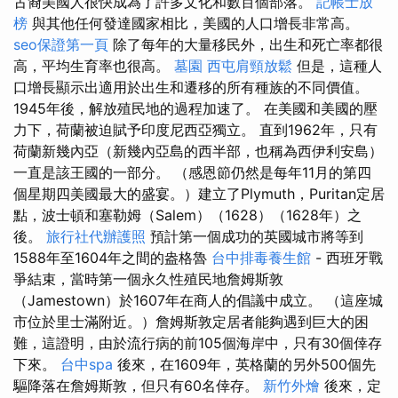
古裔美國人很快成為了許多文化和數百個部落。
記帳士放
榜
與其他任何發達國家相比，美國的人口增長非常高。
seo保證第一頁
除了每年的大量移民外，出生和死亡率都很
高，平均生育率也很高。
墓園
西屯肩頸放鬆
但是，這種人
口增長顯示出適用於出生和遷移的所有種族的不同價值。
1945年後，解放殖民地的過程加速了。 在美國和美國的壓
力下，荷蘭被迫賦予印度尼西亞獨立。 直到1962年，只有
荷蘭新幾內亞（新幾內亞島的西半部，也稱為西伊利安島）
一直是該王國的一部分。 （感恩節仍然是每年11月的第四
個星期四美國最大的盛宴。）建立了Plymuth，Puritan定居
點，波士頓和塞勒姆（Salem）（1628）（1628年）之
後。
旅行社代辦護照
預計第一個成功的英國城市將等到
1588年至1604年之間的盎格魯
台中排毒養生館
- 西班牙戰
爭結束，當時第一個永久性殖民地詹姆斯敦
（Jamestown）於1607年在商人的倡議中成立。 （這座城
市位於里士滿附近。）詹姆斯敦定居者能夠遇到巨大的困
難，這證明，由於流行病的前105個海岸中，只有30個倖存
下來。
台中spa
後來，在1609年，英格蘭的另外500個先
驅降落在詹姆斯敦，但只有60名倖存。
新竹外燴
後來，定