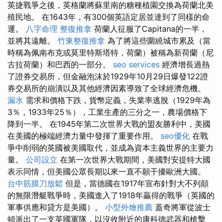
英捷戰爭之後，英格蘭將蘇里南的糖種植園交換為荷蘭北美
殖民地。 在1643年，有300個英語定居並達到了同樣的命
運。
八字命理 整復推拿
荷蘭人征服了Capitana的一半，
並將其遠離。
竹東整復推拿
為了將這些圍繞城市累及（當
時稱為佩南布克或莫里特斯塔特，荷蘭）被稱為新荷蘭（尼
古拉荷蘭）和巴西的一部分。
seo services
經濟增長過熱
了證券交易所，但金融泡沫於1929年10月29日爆發122證
券交易所的崩潰以及其他經濟因素導致了全球經濟危機。
漏水
需求和價格下跌，貨幣定義，失業率逃脫（1929年為
3％，1933年25％），工業生產的三分之一，農場價格下
降到一半。 在1945年第二次世界大戰的盟友勝利中，美國
在美國的極端經濟力量中發揮了重要作用。
seo優化
在戰
爭中削弱的英國被美國取代，並成為資本主義世界的主要力
量。
公司設立
在第一次世界大戰期間，美國對安提特大國
表示同情，但美國公眾長期以來一直不願干擾歐洲大國。
台中筋膜刀放鬆
但是，當德國在1917年宣布針對大不列顛
的無限潛艇戰爭時，美國進入了1918年贏得的戰爭（英國的
軍事供應和貸方是美國）。
小型外燴推薦
蓋奇將軍從波士
頓派出了一支英國軍隊，以沒收附近的康科德武器和槍擊