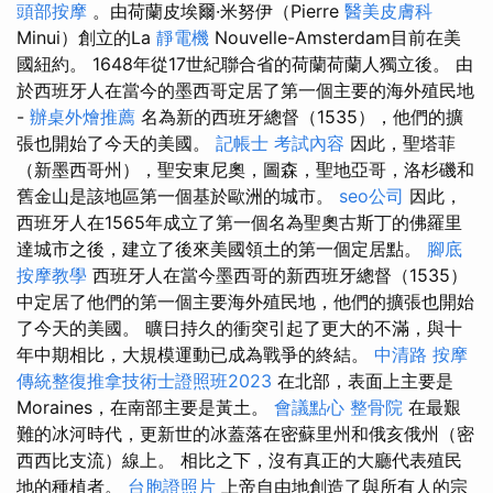
頭部按摩
。由荷蘭皮埃爾·米努伊（Pierre
醫美皮膚科
Minui）創立的La
靜電機
Nouvelle-Amsterdam目前在美
國紐約。 1648年從17世紀聯合省的荷蘭荷蘭人獨立後。 由
於西班牙人在當今的墨西哥定居了第一個主要的海外殖民地
-
辦桌外燴推薦
名為新的西班牙總督（1535），他們的擴
張也開始了今天的美國。
記帳士 考試內容
因此，聖塔菲
（新墨西哥州），聖安東尼奧，圖森，聖地亞哥，洛杉磯和
舊金山是該地區第一個基於歐洲的城市。
seo公司
因此，
西班牙人在1565年成立了第一個名為聖奧古斯丁的佛羅里
達城市之後，建立了後來美國領土的第一個定居點。
腳底
按摩教學
西班牙人在當今墨西哥的新西班牙總督（1535）
中定居了他們的第一個主要海外殖民地，他們的擴張也開始
了今天的美國。 曠日持久的衝突引起了更大的不滿，與十
年中期相比，大規模運動已成為戰爭的終結。
中清路 按摩
傳統整復推拿技術士證照班2023
在北部，表面上主要是
Moraines，在南部主要是黃土。
會議點心
整骨院
在最艱
難的冰河時代，更新世的冰蓋落在密蘇里州和俄亥俄州（密
西西比支流）線上。 相比之下，沒有真正的大廳代表殖民
地的種植者。
台胞證照片
上帝自由地創造了與所有人的宗