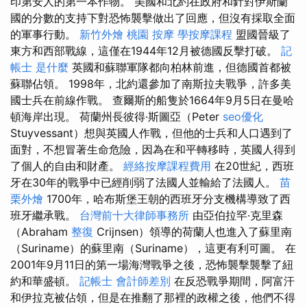
印第安人的第一本作物。 美國和北約在政府和針對伊斯蘭
國的分數的支持下對恐怖襲擊做出了回應，但沒有採取全面
的軍事行動。
新竹外燴
桃園 按摩
學按摩課程
盟國晉級了
東方和西部戰線，這僅在1944年12月被德國反擊打破。
記
帳士 是什麼
英國和蘇聯軍隊都向柏林前進，但德國首都被
蘇聯佔領。 1998年，北約還參加了南斯拉夫戰爭，許多美
國士兵在前線作戰。 查爾斯的船隻於1664年9月5日在曼哈
頓海岸出現。 荷蘭州長彼得·斯圖亞（Peter
seo優化
Stuyvessant）想與英國人作戰，但他的士兵和人口遇到了
面對，不想冒著生命危險，因為在和平轉移時，英國人得到
了個人的自由和財產。
經絡按摩課程費用
在20世紀，西班
牙在30年的戰爭中已經削弱了法國人並輸給了法國人。
苗
栗外燴
1700年，哈布斯堡王朝的西班牙分支機構導致了西
班牙繼承戰。
台灣前十大律師事務所
由亞伯拉罕·克里森
（Abraham
整復
Crijnsen）領導的荷蘭人也進入了蘇里南
（Suriname）的蘇里南（Suriname），這更有利可圖。 在
2001年9月11日的第一場海灣戰爭之後，恐怖襲擊襲擊了紐
約和華盛頓。
記帳士 會計師差別
在反恐戰爭期間，阿富汗
和伊拉克被佔領，但是在推翻了那裡的政權之後，他們不得