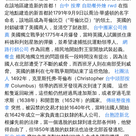
在該地區建造新的首都！
台中 按摩
自助餐外燴
rwd
在指
定地點建造的新首都於1791年9月9日以喬治·華盛頓的名字
命名，該地區成為哥倫比亞（“哥倫比亞）”的領土。 英國的
封鎖破壞了美國商人，並清空了財政部。
台中搬家公司推
薦
美國獨立戰爭於1775年4月爆發，當時英國人試圖抓住康
科德和列剋星敦的彈藥，並希望逮捕抵抗運動領導人。
網
路行銷公司
作為回應，殖民地開始對王室開放武裝起義。
餐盒
殖民地獨立性的問題很長一段時間沒有提出，因為法
國人在北部遭受了不斷的威脅，而西班牙人則在南部受到威
脅。 英國的勝利在七年戰爭期間結束了這些危險。
社團法
人
1492年，克里斯托弗·哥倫布（Christopher
台中頭部按
摩
Columbus）領導的西班牙發現再次到達了美國。 這些
船隻返回歐洲，這些船仍然經過馬達加斯加，或者穿過毛里
求斯（1638年）和開普敦（1652年）的國家。
傳統整復推
拿
突然，被囚禁的交易才始於1640年代，當時法國人開始
在1642年成立一家負責進口奴隸的私人公司。
台胞證新北
根據先前的法律，當一個逃脫的奴隸到達北部各州時，他變
得自由了，但1850年逃脫的奴隸法也迫使北部簽發逃犯。