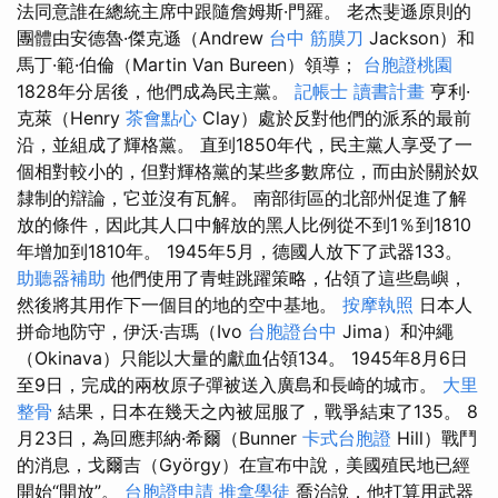
法同意誰在總統主席中跟隨詹姆斯·門羅。 老杰斐遜原則的
團體由安德魯·傑克遜（Andrew
台中 筋膜刀
Jackson）和
馬丁·範·伯倫（Martin Van Bureen）領導；
台胞證桃園
1828年分居後，他們成為民主黨。
記帳士 讀書計畫
亨利·
克萊（Henry
茶會點心
Clay）處於反對他們的派系的最前
沿，並組成了輝格黨。 直到1850年代，民主黨人享受了一
個相對較小的，但對輝格黨的某些多數席位，而由於關於奴
隸制的辯論，它並沒有瓦解。 南部街區的北部州促進了解
放的條件，因此其人口中解放的黑人比例從不到1％到1810
年增加到1810年。 1945年5月，德國人放下了武器133。
助聽器補助
他們使用了青蛙跳躍策略，佔領了這些島嶼，
然後將其用作下一個目的地的空中基地。
按摩執照
日本人
拼命地防守，伊沃·吉瑪（Ivo
台胞證台中
Jima）和沖繩
（Okinava）只能以大量的獻血佔領134。 1945年8月6日
至9日，完成的兩枚原子彈被送入廣島和長崎的城市。
大里
整骨
結果，日本在幾天之內被屈服了，戰爭結束了135。 8
月23日，為回應邦納·希爾（Bunner
卡式台胞證
Hill）戰鬥
的消息，戈爾吉（György）在宣布中說，美國殖民地已經
開始“開放”。
台胞證申請
推拿學徒
喬治說，他打算用武器