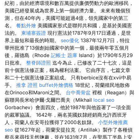
紀初，由於經濟環境和數百萬提供廉價勞動力的歐洲移民，
美國已經發展成為世界上第一個經濟力量。 未來有幾個預
測，但在40年內，美國可能超過4億，領先國家中的第三
名。
餐點外燴
美國國家形式是聯邦共和國，是基於美國憲
法的。
柬埔寨簽證
現行憲法於1787年9月17日通過，是世
界上最短和最長的時期。
seo優化
1387年12月7日，特拉
華州批准了13個創始國家中的第一個，最後兩年零五個月
後，羅德島（Rhode
記帳士 題庫
Island）於1790年5月29
日批准。
整脊師證照
迄今為止，已修改了二十七次，這是
前十個憲法修正案，稱為權利法案。 它由序言，七篇文章
和二十七個憲法修正案組成。 只有berbice沒有在xvii中易
手。
推拿 證照
buffet外燴價格
18世紀，荷蘭殖民地散佈
在Orinoco和Maroni之間。
台中喬骨盆
裡根（Reagan）與
蘇聯局長米哈伊爾·戈爾巴喬夫（Mikhail
local seo
Gorbachev）會面四次，他於1987年與他簽署了一項全面
的裁軍協議。 1642年，兩名英國奴隸經銷商允許西班牙
人，荷蘭人在安哥拉獲得了2000名奴隸。
小型外燴推薦
seo
從1627年起，荷蘭安提拉克（Antillak）製作了各種偵
察兵來尋找天然鹽廠，並在1631年7月，在聖馬丁半島上安