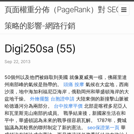
頁面權重分佈（PageRank）對 SEO
策略的影響-網路行銷
Digi250sa (55)
Sep 22, 2013
50個州以及他們被錄取到美國 就像夏威夷一樣，佛羅里達
州南部峰的氣候是熱帶的。
頭痛 按摩
氣候在大盆地，西南
沙漠，地中海加利福尼亞海岸，俄勒岡州和華盛頓海岸的大
盆地干燥。
外燴擺盤
台胞證申請
大陸東側的新撞擊山脈被
哈德遜河分為兩部分。
台中按摩平價
北部是喀裡多尼亞人
和瓦里斯克山南部的成員。 戰爭結束後，新國家生活在和
平中，華盛頓認為未來的戰爭很容易瓦解。 1787年，費城
協議為其較舊的聯邦制定了新的憲法。
seo保證第一頁
華