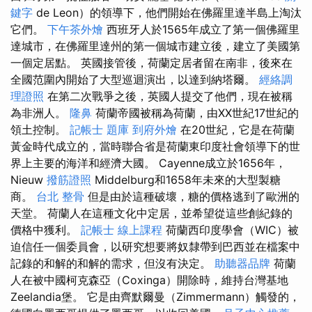
鍵字
de Leon）的領導下，他們開始在佛羅里達半島上淘汰
它們。
下午茶外燴
西班牙人於1565年成立了第一個佛羅里
達城市，在佛羅里達州的第一個城市建立後，建立了美國第
一個定居點。 英國接管後，荷蘭定居者留在南非，後來在
全國范圍內開始了大型巡迴演出，以達到納塔爾。
經絡調
理證照
在第二次戰爭之後，英國人提交了他們，現在被稱
為非洲人。
隆鼻
荷蘭帝國被稱為荷蘭，由XX世紀17世紀的
領土控制。
記帳士 題庫
到府外燴
在20世紀，它是在荷蘭
黃金時代成立的，當時聯合省是荷蘭東印度社會領導下的世
界上主要的海洋和經濟大國。 Cayenne成立於1656年，
Nieuw
撥筋證照
Middelburg和1658年未來的大型製糖
商。
台北 整骨
但是由於這種破壞，糖的價格逃到了歐洲的
天堂。 荷蘭人在這種文化中定居，並希望從這些創紀錄的
價格中獲利。
記帳士 線上課程
荷蘭西印度學會（WIC）被
迫信任一個委員會，以研究想要將奴隸帶到巴西並在檔案中
記錄的和解的和解的需求，但沒有決定。
助聽器品牌
荷蘭
人在被中國柯克森亞（Coxinga）開除時，維持台灣基地
Zeelandia堡。 它是由齊默爾曼（Zimmermann）觸發的，