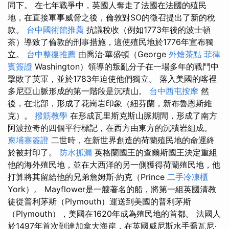
同下。 在七年戰爭中，英國人奪走了法國在法國的殖民
地，在直接軍事威脅之後，倫敦對SO的徵召提出了新的稅
款。
台中國術館推薦
抗議稅收（例如1773年後的波士頓
茶）導致了倫敦的刑事措施，這使殖民地於1776年宣布獨
立。
台中整復推薦
由喬治·華盛頓（George
外燴茶點
菲律
賓簽證
Washington）領導的叛亂分子在一場多年的戰鬥中
擊敗了英軍，並於1783年迫使他們獨立。 落入美國的喀裡
多尼亞山脈形成的第一階段是沉積山。
台中西屯按摩
然
後，在北部，形成了花崗岩印象（紐芬蘭，新布魯恩斯維
克）。
撥筋教學
在形成瓦里斯克斯山脈期間，形成了南方
阿波拉奇的四個平行標記，在西方由東方的沉積岩組成。
柬埔寨簽證
二世時，在新世界創造的荷蘭殖民地的命運終
於被封印了。
防水抓漏
英格蘭國王的查爾斯國王決定重組
他的海外殖民地，並在大西洋的另一側獲得荷蘭殖民地，他
打算將其留給他的兄弟詹姆斯·約克（Prince
二手冷凍櫃
York）。 Mayflower是一艘著名的船，將第一組英國清教
徒從普利茅斯（Plymouth）運送到美國的普利茅斯
（Plymouth），美國在1620年成為殖民地的首都。 法國人
於1497年首次到達加拿大海岸，在英國威尼斯水手喬瓦尼·