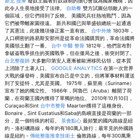
新北 按摩
廢奴主義者對奴隸制的擔心會成為國家機構，因
此令人生畏地接受了法律。
自助餐
雙方試圖佔領敵人的一
個區域，但它們得到了反映。 美國民兵狂熱地戰鬥，因為
它們被帶離家園很遠。 新共和國已與華盛頓總統一起通過
了其憲法，此後幾項修正案一直有效。
台中外燴
1803年，
人口稠密的路易斯安那州是從革命法國購買的，革命法國將
美國領土翻了一番。
台中 中醫 整骨
1812年，他們宣布對
拿破崙戰爭抓住的英國戰爭，但在僵局之後，衝突封閉了。
台北整復師
大多數印第安人逐漸被歐洲移民佔領，從本質
上消除了土著人口。
GOOGLE ANALYTICS
在第一次世界
大戰的爆發時，美國宣布自己是中立的，但將軍事材料運送
到了安提特，尤其是英國。 1975年，蘇里南（Suriname）
宣布了她的獨立性。 1986年，阿魯巴（Aruba）離開了荷
蘭，在荷蘭王國內獲得了單獨的地位。 2010年10月10日，
Curaçao和Sint
台中市整骨
Maarten獲得了這種身份。
Bonaire，Sint Eustatius和Saba的島嶼直接是荷蘭的一部
分，是一個特殊的村莊。
茶會點心
最頻繁的國內路線是紐
約 - 洛杉磯路線，每年約有180萬人旅行；最常見的外國路
線是紐約 -
傳統整復推拿技術士
倫敦路線，每年300萬乘