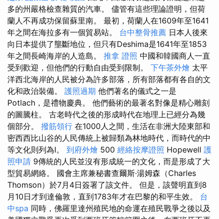
多的州嚴格檢查雜質的汽車。 儘管有這些理論證明，但荷
蘭人不再成功保留蘇里南。 最初，荷蘭人在1609年至1641
年之間在海拉多有一個貿易站。
台中整骨推薦
日本人後來
向日本提供了壟斷地位，但只有Deshima是1641年至1853
年之間長崎海岸的人造島。
推拿 證照
中國和韓國商人一直
受到歡迎，但他們的行動自由受到限制。
下午茶外燴
太平
洋西北海岸的人民被分為許多部落，所有部落都有各自的文
化和政治裝備。
護照過期
他們著名的儀式之一是
Potlach，是禮物慶典。 他們藝術的最著名對像是精心雕刻
的圖騰柱。 古老時代之後的形成時代在地理上已經分為幾
個部分。
撥筋領行
在1000人之間，生活在非洲大陸東部和
密西西比山谷的人民傳統上被歸類為林地時代，而時代的中
等文化則列為I。
到府外燴
500
經絡按摩證照
Hopewell
護
照申請
9傳統的人民並沒有形成統一的文化，而是形成了大
型貿易網絡。 國會主席兼秘書查爾斯·湯姆森（Charles
Thomson）於7月4日簽署了該文件。 但是，該聲明直到8
月10日才到達倫敦，直到1783年才在巴黎的和平生效。
台
中spa
同時，佛羅里達州殖民地的命運在殖民戰爭之後以及