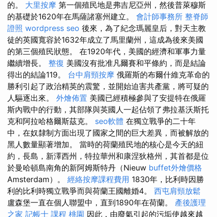
的。
大里按摩
第一個殖民地是弗吉尼亞州，然後普萊穆斯
的基礎於1620年在馬薩諸塞州建立。
會計師事務所
整脊師
證照
wordpress seo
後來，為了紀念瑪麗皇后，對天主教
徒的英國寬容於1632年成立了馬里蘭州，這成為後來美國
的第三個殖民狀態。 在1920年代，美國的經濟和軍事力量
繼續增長。
整復
美國沒有批准凡爾賽和平條約，而是結論
得出的結論119。
台中肩頸按摩
俄羅斯的布爾什維克革命的
勝利引起了政治精英的震驚，並開始迫害共產黨，將可疑的
人驅逐出來。
外燴佈置
美國已經積極參與了安提特在俄羅
斯內戰中的行動，其部隊與英國人一起佔領了弗拉基沃斯托
克和阿拉哈格爾斯茲克。
seo軟體
在獨立戰爭的二十年
中，在奴隸制方面出現了國家之間的巨大差異，而被解放的
黑人數量顯著增加。 當時的荷蘭殖民地的核心是今天的紐
約，長島，新澤西州，特拉華州和康涅狄格州，其首都是位
於曼哈頓島南角的新阿姆斯特丹（Nieuw
buffet外燴價格
Amsterdam）。
經絡按摩課程費用
1830年，比利時因勝
利的比利時獨立戰爭而與荷蘭王國離婚4。
西屯肩頸放鬆
盧森堡一直在個人聯盟中，直到1890年在荷蘭。
產後護理
之家
記帳士 課程 桃園
因此，由廢氣引起的污垢使越來越