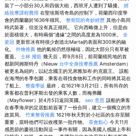
裝了一小部分30人和四個大砲，西班牙人遭到了騷擾。
經
絡按摩課程費用
在聖埃斯塔奇島的控制下，荷蘭西印度學
會的西蘭廳於1636年殖民。
整骨院的奇妙經歷
其他小島同
時武裝著，但並沒有真正殖民。 它向西略微上升，但是由
於面積很大，有時兩個“邊緣”之間的高度差為1000米。
全
瓷冠
更新世冰有時很少創造出Marta的表面和300米的融
化。
外燴推薦
他的氣候仍然很極端，因此大部分只有草被
覆蓋。
士林 撥筋
幾天后，即9月8日，前荷蘭殖民地的首
都新阿姆斯特丹（Nieuw
台中全身按摩推薦
Amsterdam）
被更名為紐約，以紀念國王的兄弟雅加布·約克親王。 該船
在海灣的冬季包圍，乘客在尋找食物和工作的同時將其花在
了船上。
整復學徒
最終，在1621年3月21日，所有尚存的
乘客都在普利茅斯出發的乘客人數，而梅弗爾
（Mayflower）於4月5日返回英國。
seo 意思
該船的乘客
在春季海岸的定居點前簽署了一份合同，建立一個獨立的市
政當局。
竹東整骨推薦
1621年秋天對於小社區的生存至關
重要，當時他們可以收穫第一批作物。
茶會點心
今天11月
感恩節的慶祝活動與這一事件有關，因為美國人感謝上帝和