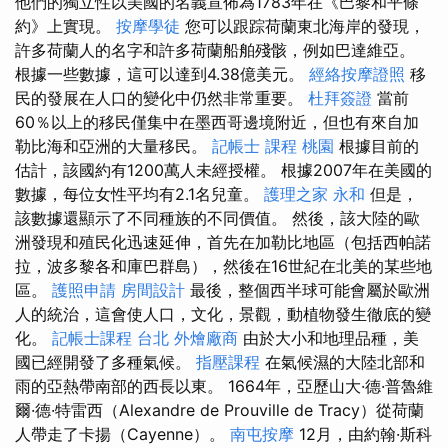
他們的獨立性以美國的名義宣佈為1783年在《巴黎和平條
約》上實現。
按摩學徒
您可以跟踪荷蘭東北海岸的發現，
許多荷蘭人的名字和許多荷蘭船舶殘骸，例如巴達維亞。
根據一些數據，這可以達到4.38億美元。
經絡按摩證照
移
民的發展在人口的變化中仍然非常重要。
杜拜簽證
當前
60％以上的移民僅集中在墨西哥邊境附近，但也有來自加
勒比海和亞洲的大量移民。
記帳士 課程 桃園
根據目前的
估計，該國約有1200萬人未經授權。 根據2007年在美國的
數據，每位女性平均有2.1名兒童。
護理之家 永和
但是，
該數據還顯示了不同種族的不同價值。 然後，該大陸的歐
洲發現和殖民化迅速延伸，首先在加勒比地區（包括西帕諾
拉，波多黎各和庫巴群島），然後在16世紀在北美的某些地
區。
護照申請
房間設計
最後，整個西半球可能會屬於歐洲
人的統治，這會使人口，文化，景觀，動植物發生徹底的變
化。
記帳士課程 台北
外燴廠商
由於大小和地理品種，美
國已經開發了多種氣候。
指壓課程
在氣候濕的大陸北部和
雨的亞熱帶南部的西長以東。 1664年，亞歷山大·德·普魯維
爾·德·特雷西（Alexandre de Prouville de Tracy）從荷蘭
人帶走了卡揚（Cayenne）。
南屯按摩
12月，由約翰·斯科