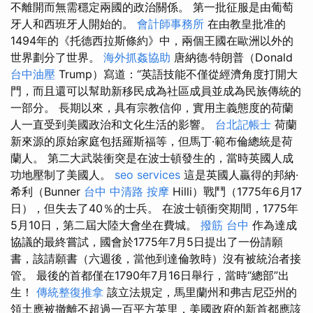
不離開而無需穩定兩國的政治關係。 第一批征服是由葡萄
牙人和西班牙人開始的。
會計師事務所
在由教皇批准的
1494年的《托德西拉斯條約》中，兩個王國在歐洲以外的
世界劃分了世界。
海外抓姦協助
唐納德·特朗普（Donald
台中油壓
Trump）寫道：“英語技能不僅從經濟角度打開大
門，而且還可以幫助新移民成為社區成員並成為民族傳統的
一部分。 長期以來，具有宗教信仰，實用主義態度的荷蘭
人一直受到美國政治和文化生活的影響。
台北記帳士
荷蘭
新來源的原始家庭包括羅斯福等，但馬丁·範布倫總統是荷
蘭人。 第二大武裝衝突是在波士頓發生的，當時英國人成
功地壓制了美國人。
seo services
這是英國人贏得的邦納·
希利（Bunner
台中 中清路 按摩
Hilli）戰鬥（1775年6月17
日），但失去了40％的士兵。 在波士頓衝突期間，1775年
5月10日，第二屆大陸大會坐在費城。
撥筋 台中
作為達成
協議的最終嘗試，國會於1775年7月5日提出了一份請願
書，該請願書（六週後，當他到達倫敦時）沒有被統治者接
管。 最後的首都僅在1790年7月16日舉行，當時“總部”出
生！
傳統整復推拿
該立法規定，馬里蘭州和弗吉尼亞州的
領土應被撤離不超過一百平方英里，美國政府的新首都應該