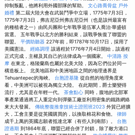
抑制叛亂，他將利用外國部隊的幫助。
文心路喬骨盆
戶外
婚禮
第二屆大陸大會在武裝鬥爭中立場，1775年7月3日，
1775年7月3日，弗吉尼亞州弗吉尼亞州（也是該州最富有
的種植者之一）由民兵團和七年戰爭退伍軍人喬治·華盛頓
當選。 五年戰爭以北方的勝利結束，該戰爭恢復了聯盟的
聯盟。
平價助聽器
227年前，即1787年10月17日，採用了
美國憲法。
經絡調理
該過程於1776年7月4日開始，該過程
正式完成，主權及其自己的法律成為一個國家。
中清路 按
摩
在東北，格陵蘭島也屬於北美大陸，因為它們位於同一
構造板上。 北美地區和中美洲地區之間的地理邊界是
Tehuantepec的海峽。
台胞證基隆
從自然的地理角度來
看，中美洲可以被視為獨立大陸。 在此期間，爵士樂變得
流行，尤其是在年輕一代。
茶會點心
同時，腹地的北部軍
事產業通過將工人重定向到彈藥工廠並利用密集的鐵路網絡
來大大發展。
傳統整復推拿技術士證照班2023
外貿已經擴
大，工會主要是從英國購買的，以換取棉花和食物。
律師
成千上萬的英國志願者抵達北軍（有些人到南部）。
台胞
證過期
到1864年底，聯盟已經合併了封鎖，除了敵方港口