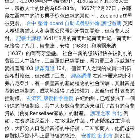
但是，在2003年的一項調查中，在30歲以下的宗教人士
中，宗教人士的比例為85-88％。 1667年2月27日，在隱
藏在叢林中的許多栗子棕色奴隸的幫助下，Zeelandia堡壘
被更名。
台中 整骨 dcard
自助式餐點外燴
護照過期
英國
人希望將猶太人和英國公民帶到牙買加開糖，但荷蘭人反
對。
記帳士課程
1641年8月的荷蘭世紀荷蘭世紀，荷蘭世
紀接管了八月，盧蘭達，安格（1633）和埃爾米納
（1637）的葡萄牙堡壘。 社會主義的想法很快在被剝削的
貧困工人中流行，工黨運動已經開始，暴力罷工和示威遊行
變得普遍103
抓姦蒐證
104。 儘管工人之間的成員比例仍
然相對較低，但形成了工會。
經絡調理
在南卡羅來納州和
弗吉尼亞州，有一個豐富的基於植物的社會階層，其財富是
基於奴隸制的，成功地獲得了政治權力，甚至行使對教會的
控制權。
玄濟宮_康復推拿整復
在紐約州，已經發展了一個
特殊的階級制度，其中大多數荷蘭的房東租用了富有的荷蘭
貴族（例如Rensellaer家族）的財產。
護理之家 台北
例
如，在賓夕法尼亞州，在18世紀中葉，中產階級占主導地
位，大部分人口包括富裕的牛仔褲，工匠和商人，他們越來
越難以承擔小型上層階級的統治。
安養院 新北市
到20世