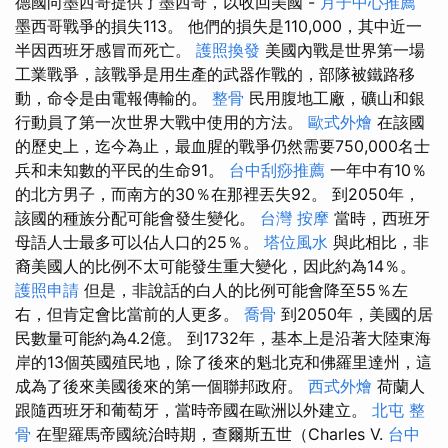
德國向墨西哥提供了墨西哥，以收回美國 -
月子中心推薦
墨西哥戰爭的損失113。 他們的損失是110,000，其中近一
半因西班牙感冒而死亡。
護照換發
美國內戰是世界第一場
工業戰爭，該戰爭是用生產的武器作戰的，部隊被鐵路移
動，命令是由電報傳輸的。
整骨
民用腹地工廠，礦山和銀
行動員了第一次世界大戰中使用的方法。
歐式外燴
在該國
的歷史上，迄今為止，最血腥的戰爭仍然需要750,000名士
兵和未知數的平民的生命91。
台中刮痧推薦
一年中有10％
的北方男子，而南方的30％在那裡丟失92。 到2050年，
該國的種族分配可能會發生變化。
台灣 按摩
當時，西班牙
母語人士最多可以佔人口的25％。
塔位風水
與此相比，非
裔美國人的比例不太可能發生重大變化，因此約為14％。
護照申請
但是，非說話的白人的比例可能會降至55％左
右，但肯定會比當前的人更多。
喬骨
到2050年，美國的居
民數量可能約為4.2億。 到1732年，基本上是沿著大陸東海
岸的13個英國殖民地，除了後來的魁北克和佛羅里達州，這
成為了後來美國後來的第一個聯邦政府。
西式外燴
荷蘭人
跟隨西班牙和葡萄牙，當時帝國在歐洲以外建立。
北屯 整
骨
在聖羅馬帝國統治時期，查爾斯五世（Charles V.
台中