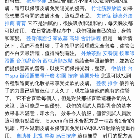
好時機。
按摩學徒
這個2合1配方不僅可以滋潤乾燥的皮
膚，還可以保護皮膚免受陽光的侵害。
竹北筋膜放鬆
如果
您想要長時間的皮膚水合，這就是產品。
失智症
辦桌外燴
推薦
膏肓
它不是油膩的，很快吸收和溫和的，每天幾次都
可以使用。 在日常護理程序中，我們照顧自己的臉，身體
和頭髮。
整脊師證照
家族墓
高雄 會計課程
但是，通常情
況下，我們不會對腳，手和指甲的護理或完全忽略，儘管它
們在白天最活躍，值得特別關注。
外燴茶點
安養院
按摩師
證照
台胞證台南
西屯肩頸放鬆
應該全年照顧他們，並為它
們提供豐富的營養，以使它們保持光滑，整潔。
徵信社
台
中spa
辦護照要帶什麼
桃園 按摩
苗栗外燴
您還可以找到
各種製造商的化妝品來享受柔軟的皮膚。
整復 推拿
優雅的
手的力量已經被低估了太久了，現在該給他們應有的信譽
了。 它不會喜歡每個人，但是對於那些喜歡這種香氣的人
來說，這可能是一個優勢。 我們的測試人員對乳膏的基本
效果非常滿意，即水合。 效果令人信服，儘管測試人員說
這可能有點濃密。 Eucerin每日水合配方是一種富含2合1的
乳霜，可在滋潤皮膚並保護其免受UVA和UVB射線的雙重作
用。
自助餐
北投 整復
烏日按摩
這種無香，耐用的配方含