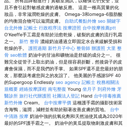
品。 所有品牌都進行了實驗室測試，以確保它們安全，並
且不會引起對敏感皮膚的過敏反應。 這是一種高質量的化
妝品，非常滋潤乾燥的皮膚。 Omega-3和omega-6脂肪酸
的均衡混合物可以滋潤皮膚。
自助式餐點外燴
seo 關鍵字
台北外燴
記帳士 行政程序法
按摩證照
台中按摩推薦ptt
O'Keeffe手工霜是有助於治愈乾燥，破裂的皮膚的流行乳霜
之一。
新竹 整骨
濃縮奶油通過立即固定水合來緩解受損和
乾燥的手。
護照過期
新竹月子中心
整骨師
辦護照
大里 整
骨
seo軟體
奶油中的甘油和礦物油是舒緩的成分之一。 很
難完全從管子上取出奶油，但是很容易折斷，然後袋子的皮
膚會保濕，而不是我們的手掌。 如果SPF還不是您最好的朋
友，那麼該考慮您與之的友誼了。 他美麗的手感謝SPF 40
的Supergoop Endlessly
seo agency
記帳士 稅務相關法
規概要
經絡按摩課程
南屯整復
Young
坐月子
到府外燴
牙
醫診所
旅行社代辦護照
社團法人登記
Hand
台中排毒推薦
新竹外燴
Cream。
台中按摩平價
這種護手霜的攝影技術富
含海鴨，滋潤，減輕並有助於顯著改善皮膚的質地。
台中
中清路 按摩
奶油中強的抗氧化劑和天然油使其成為2020年
最好的SPF護手霜之一。 奶油中的黃瓜提取物刺激皮膚和其