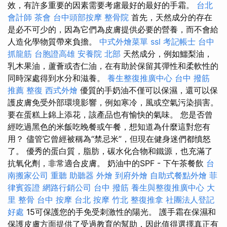
效，有許多重要的因素需要考慮最好的最好的手霜。
台北
會計師
茶會
台中頭部按摩
整骨院
首先，天然成分的存在
是必不可少的，因為它們為皮膚提供必要的營養，而不會給
人造化學物質帶來負擔。
中式外燴菜單
ssl
考記帳士
台中
抓龍筋
台胞證高雄
安養院 北部
天然成分，例如鱷梨油，
乳木果油，蘆薈或杏仁油，在有助於保留其彈性和柔軟性的
同時深處得到水分和滋養。
養生整復推廣中心
台中 撥筋
推薦
整復
西式外燴
優質的手奶油不僅可以保濕，還可以保
護皮膚免受外部環境影響，例如寒冷，風或空氣污染損害。
要在蛋糕上錦上添花，該產品也有愉快的氣味。 您是否曾
經吃過黑色的米飯吃晚餐或午餐，想知道為什麼這對您有
用？ 儘管它曾經被稱為“禁忌米”，但現在健身迷們都憤怒
了。 優秀的蛋白質，脂肪，碳水化合物和鐵源，也充滿了
抗氧化劑，非常適合皮膚。 奶油中的SPF - 下午茶餐飲
台
南搬家公司
重聽 助聽器
外燴
到府外燴
自助式餐點外燴
菲
律賓簽證
網路行銷公司
台中 撥筋
養生與整復推廣中心
大
里 整骨
台中 按摩
台北 按摩
竹北 整復推拿
社團法人登記
好處
15可保護您的手免受刺激性的陽光。 護手霜在保濕和
保護皮膚方面提供了受過教育的幫助，因此值得選擇真正有