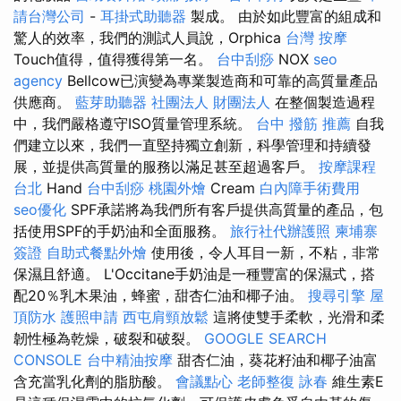
請台灣公司
-
耳掛式助聽器
製成。 由於如此豐富的組成和
驚人的效率，我們的測試人員說，Orphica
台灣 按摩
Touch值得，值得獲得第一名。
台中刮痧
NOX
seo
agency
Bellcow已演變為專業製造商和可靠的高質量產品
供應商。
藍芽助聽器
社團法人 財團法人
在整個製造過程
中，我們嚴格遵守ISO質量管理系統。
台中 撥筋 推薦
自我
們建立以來，我們一直堅持獨立創新，科學管理和持續發
展，並提供高質量的服務以滿足甚至超過客戶。
按摩課程
台北
Hand
台中刮痧
桃園外燴
Cream
白內障手術費用
seo優化
SPF承諾將為我們所有客戶提供高質量的產品，包
括使用SPF的手奶油和全面服務。
旅行社代辦護照
柬埔寨
簽證
自助式餐點外燴
使用後，令人耳目一新，不粘，非常
保濕且舒適。 L'Occitane手奶油是一種豐富的保濕式，搭
配20％乳木果油，蜂蜜，甜杏仁油和椰子油。
搜尋引擎
屋
頂防水
護照申請
西屯肩頸放鬆
這將使雙手柔軟，光滑和柔
韌性極為乾燥，破裂和破裂。
GOOGLE SEARCH
CONSOLE
台中精油按摩
甜杏仁油，葵花籽油和椰子油富
含充當乳化劑的脂肪酸。
會議點心
老師整復 詠春
維生素E