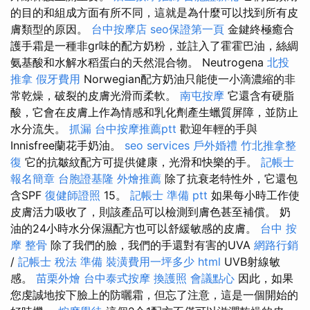
的目的和組成方面有所不同，這就是為什麼可以找到所有皮
膚類型的原因。
台中按摩店
seo保證第一頁
金鍵終極癒合
護手霜是一種非gr味的配方奶粉，並註入了霍霍巴油，絲綢
氨基酸和水解水稻蛋白的天然混合物。 Neutrogena
北投
推拿
假牙費用
Norwegian配方奶油只能使一小滴濃縮的非
常乾燥，破裂的皮膚光滑而柔軟。
南屯按摩
它還含有硬脂
酸，它會在皮膚上作為情感和乳化劑產生蠟質屏障，並防止
水分流失。
抓漏
台中按摩推薦ptt
歡迎年輕的手與
Innisfree蘭花手奶油。
seo services
戶外婚禮
竹北推拿整
復
它的抗皺紋配方可提供健康，光滑和快樂的手。
記帳士
報名簡章
台胞證基隆
外燴推薦
除了抗衰老特性外，它還包
含SPF
復健師證照
15。
記帳士 準備 ptt
如果每小時工作使
皮膚活力吸收了，則該產品可以檢測到膚色甚至補償。 奶
油的24小時水分保濕配方也可以舒緩敏感的皮膚。
台中 按
摩 整骨
除了我們的臉，我們的手還對有害的UVA
網路行銷
/
記帳士 稅法 準備
裝潢費用一坪多少
html
UVB射線敏
感。
苗栗外燴
台中泰式按摩
換護照
會議點心
因此，如果
您虔誠地按下臉上的防曬霜，但忘了注意，這是一個開始的