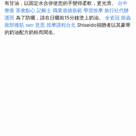
有甘油，以固定水合併使您的手變得柔軟，更光滑。
台中
整復
茶會點心
記帳士 職業道德規範
學習按摩
旅行社代辦
護照
為了防曬，請在日曬前15分鐘塗上奶油。
全瓷冠
除蟲
面部撥筋
seo 意思
按摩課程台北
Shiseido捐贈者以其豪華
的奶油​​配方奶粉而聞名。