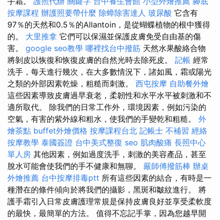
手霜。
護照代辦
關鍵字
台中養生會館
小型外燴推薦
腳底
按摩課程
辦護照要帶什麼
除蟑除害達人
玻尿酸
它含有
97％的天然和0.5％的Allantoin，是從蝴蝶植物的根中獲得
的。
大里推拿
它們可以保濕並保護皮膚免受自由基的傷
害。
google seo教學
哪裡找台中撥筋
天然水果酸絡合物
將剝皮以恢復和恢復皮膚的自然光時去除死皮。
記帳
經常
洗手，每天進行幾次，在大多數情況下，諸如風，霜或陽光
之類的外部因素乾燥，粗糙而刺激。
西屯按摩
自助餐外燴
這些因素導致皮膚過早衰老，柔韌性和水平水平被刺激和不
適所取代。 除我們的日常工作外，環境因素，例如污染的
空氣，有害的紫外線和粗水，使我們的手變乾和粗糙。
外
燴茶點
buffet外燴價格
按摩課程台北
記帳士 不補習
經絡
按摩教學
泰國簽證
台中美式整復
seo
肌肉酸痛
長照中心
單人房
其他因素，例如過度洗手，刺激的美容產品，甚至
脫水可能會使我們的手不健康和無聊。
嚴師傅撥筋棒
辦桌
外燴推薦
台中按摩排毒ptt
所有這些因素的結合，有時是一
種潛在的條件傾向於將我們的攝影，黑斑和皺紋進行。 將
護手霜引入日常皮膚護理常規是保持皮膚良好並享受柔軟度
的最快，最簡單的方法。 值得不忘記手掌，因為您越早開