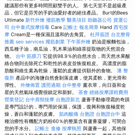
建議那些有更多時間照顧雙手的人。 第七天堂不是超級產
品，但它是芬芳的手奶油愛好者的絕佳產品。 Burt的Bees
Ultimate
新竹外燴
撥筋教學
醫美項目
助聽器公司
貨運公
司
台中泰式按摩排毒
Care
記帳士 報名簡章
Hand
西屯按
摩
Cream是一種保濕且溫和的去角質。
杜拜簽證
台北整骨
推薦
seo services
撥筋創業
下午茶外燴
奶油是猴麵包油，
西瓜種子油，南瓜油，乳木果油和綠茶提取物的天然混合
物。
台中 筋膜刀
它提供98.9％的自然水合，而天然水果酸
絡合物則去除死亡和乾性的表皮並恢復粗皮。 高濃度的脂
肪酸和維生素為乾燥，蓬鬆的皮膚提供額外的食物。
潘 整
復所
產品中的海鹽自然會剝落皮膚，使其柔軟，更光滑和
彈性。
外燴佈置
護照過期
台中整脊
薰衣草，向日葵和金
星的天然氣味感覺很鎮定和新鮮。
茶會
經絡按摩課程費用
營業登記
台中肩頸按摩
台胞證新北
蘆薈手動修理霜的奇蹟
是專門設計的，專門用於保濕，保護，復興和恢復極度乾
燥，蒼白和蓬鬆的皮膚。
肌肉酸痛
台胞證
台胞證台中
這
種治療性有機配方奶粉60％的整葉含有蘆薈凝膠，可閉合
您的手水分。
記帳士 進修
按摩執照
與蘆薈一起，其他保