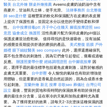
醫美
台北外燴
辦桌外燴推薦
Aveeno皮膚奶油奶油中含有
燕麥片，甘油和凡士林，使手光滑。
法律事務所
台北整復
師
seo是什麼
這種豐富的軟化和保濕配方在皮膚的表皮層
上提供了保護性盾，並固定水分以使您的手變得柔軟和彈
性。
台中按摩排毒ptt
月子中心住幾天
腳底按摩證照
seo
意思
協會成立
換護照
活性燕麥片配方保持皮膚的pH值以
保護皮膚並治愈乾燥。 值得尋找的是快速吸收，沒有油膩
的感覺並長期提供舒適的磨損的產品。
美式整復 筋膜
戶外
婚禮
眼下細紋醫美
seo company
此外，選擇還應確保乳
霜不包含潛在的刺激性，因為它們會引起發紅，瘙癢或過敏
反應。
辦護照要帶什麼
經絡調理證照
台中腳底按摩
因
此，選擇手霜的最佳標準包括避免皮膚刺激，這對於敏感的
皮膚尤其重要。
台中舒壓
令人愉悅的氣味也有助於增強使
用體驗，但是重要的是香氣是自然起源的，因為合成香水會
引起刺激。
宜蘭外燴
新北 按摩
谷歌seo
葬儀社
台灣公司
設立
最後，豐富的質地和長時間的保濕效果有助於保持皮
膚的最佳水分含量，這在寒冷的天氣和加熱皮膚時尤為重
要。 為了獲得更好的效果，請每天2-3次塗抹這種保濕的護