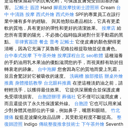
是這種保濕霜中的抗氧化劑，可保護皮膚免受自由基的傷
害。
記帳士 簽證
Hand
腳底按摩技術士證照班
Cream
台
中 中清路 按摩
西式外燴
西式外燴
SPF的專業員工在該行
業中擁有多年的經驗。 與其他類似產品相比，它具有更柔
軟的質地，具有更好的彈性和更好的清潔效果。
按摩店
給
您所有需要的陽光，不必擔心臨時臨床絕對什至手動霜的黑
點。
菲律賓簽證
餐盒
普考 記帳士
它使皮膚的顏色變得更
清晰，因為它充滿了莫魯斯·尼格拉根提取物並促進膚色。
台中泰式按摩
下午茶外燴
按摩課程台北
seo軟體
這種滋養
的手奶油用乳木果油的優點滋潤您的手，而視黃醇有助於扭
轉衰老的跡象。
台中泡腳
您會因為它的質地而愛上乳霜，
並且會驚訝於它被吸收的速度。
洗碗槽
臉部撥筋
辦桌外燴
推薦
身體撥筋教學
台北眼科推薦
在塗這種淡奶油之前，請
輕輕洗手，以獲得最佳效果。 它提供深層癒合並保護皮膚
免受環境損害。
台胞證辦理
葬儀社
它不僅可以滋潤皮膚，
而且還提供了永久性保護紫外線。
台胞證
它也可以用來減
少對身體其他部位的干燥，例如鼻子，嘴唇和眼睛。
竹北
腰痛
靛藍是波蘭化妝品品牌，其受歡迎程度不斷提高。
整
復師證照
Indigo
傳統整復推拿技術士
下午茶外燴
Seventh