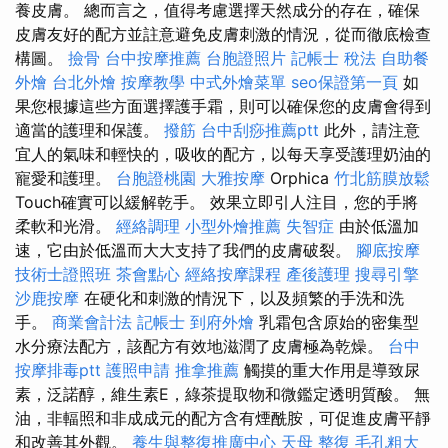
養皮膚。 總而言之，值得考慮選擇天然成分的存在，確保
皮膚友好的配方並註意避免皮膚刺激的情況，從而徹底檢查
構圖。
撿骨
台中按摩推薦
台胞證照片
記帳士 稅法
自助餐
外燴
台北外燴
按摩教學
中式外燴菜單
seo保證第一頁
如
果您根據這些方面選擇護手霜，則可以確保您的皮膚會得到
適當的護理和保護。
撥筋
台中刮痧推薦ptt
此外，請注意
宜人的氣味和輕快的，吸收的配方，以每天享受護理奶油的
寵愛和護理。
台胞證桃園
大雅按摩
Orphica
竹北筋膜放鬆
Touch確實可以緩解乾手。 效果立即引人注目，您的手將
柔軟和光滑。
經絡調理
小型外燴推薦
失智症
由於低溫加
速，它由於低溫而大大支持了我們的皮膚破裂。
腳底按摩
技術士證照班
茶會點心
經絡按摩課程
產後護理
搜尋引擎
沙鹿按摩
在硬化和刺激的情況下，以及頻繁的手洗和洗
手。
商業會計法 記帳士
到府外燴
乳霜包含原始的密集型
水分療法配方，該配方有效地滋潤了皮膚極為乾燥。
台中
按摩排毒ptt
護照申請
推拿推薦
觸摸的重大作用是導致尿
素，泛諾醇，維生素E，綠茶提取物和微鑑定透明質酸。 無
油，非輻照和非成成元的配方含有煙酰胺，可促進皮膚平靜
和改善其外觀。
養生與整復推廣中心
天母 整復
毛孔粗大