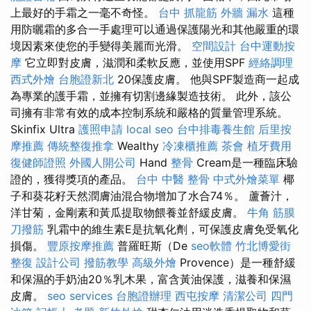
上最好的手霜之一毫不奇怪。
台中 抓龍筋
外牆 漏水
這種
用防曬霜的多合一手處理可以通過保護陽光和其他嚴重的環
境因素來使您的手變得美麗而光滑。
空間設計
台中運動按
摩
它立即對皮膚，滋潤和柔軟反應，並使用SPF
經絡調理
西式外燴
台胞證新北
20保護皮膚。 他與SPF製造商一起成
為專業的護手霜，並擁有切割邊緣製造技術。 此外，該公
司擁有非常有效的成本控制系統和嚴格的質量管理系統。
Skinfix Ultra
護照申請
local seo
台中排毒養生館
后里按
摩推薦
傳統整復推拿
Wealthy
冷凍櫃推薦
茶會
植牙費用
復健師證照
外國人開公司
Hand
整骨
Cream是一種臨床驗
證的，獲得獎項的產品。
台中 中醫 整骨
中式外燴菜單
椰
子和葵花籽天然潤膚油混合物增加了水合74％。 蘆薈汁，
洋甘菊，金剛素和黃瓜提取物餵養並舒緩皮膚。
牛角 筋膜
刀撥筋
乳霜中的維生素E是抗氧化劑，可保護皮膚免受氧化
損傷。
豐原按摩推薦
普羅旺斯（De
seo軟體
竹北博愛街
整復
設計公司
撥筋教學
高級外燴
Provence）是一種舒緩
和保濕的手奶油20％乳木果，富含黃油保護，滋養和保濕
皮膚。
seo services
台胞證辦理
西屯按摩
清潔公司
四門