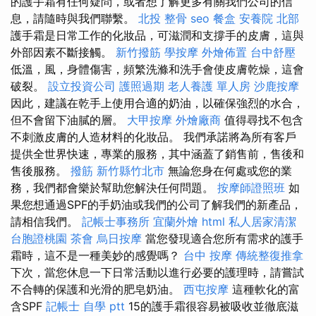
的護手霜有任何疑問，或者想了解更多有關我們公司的信
息，請隨時與我們聯繫。
北投 整骨
seo
餐盒
安養院 北部
護手霜是日常工作的化妝品，可滋潤和支撐手的皮膚，這與
外部因素不斷接觸。
新竹撥筋
學按摩
外燴佈置
台中舒壓
低溫，風，身體傷害，頻繁洗滌和洗手會使皮膚乾燥，這會
破裂。
設立投資公司
護照過期
老人養護 單人房
沙鹿按摩
因此，建議在乾手上使用合適的奶油，以確保強烈的水合，
但不會留下油膩的層。
大甲按摩
外燴廠商
值得尋找不包含
不刺激皮膚的人造材料的化妝品。 我們承諾將為所有客戶
提供全世界快速，專業的服務，其中涵蓋了銷售前，售後和
售後服務。
撥筋 新竹縣竹北市
無論您身在何處或您的業
務，我們都會樂於幫助您解決任何問題。
按摩師證照班
如
果您想通過SPF的手奶油或我們的公司了解我們的新產品，
請相信我們。
記帳士事務所
宜蘭外燴
html
私人居家清潔
台胞證桃園
茶會
烏日按摩
當您發現適合您所有需求的護手
霜時，這不是一種美妙的感覺嗎？
台中 按摩
傳統整復推拿
下次，當您休息一下日常活動以進行必要的護理時，請嘗試
不合轉的保護和光滑的肥皂奶油。
西屯按摩
這種軟化的富
含SPF
記帳士 自學 ptt
15的護手霜很容易被吸收並徹底滋