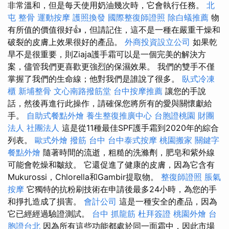
非常溫和，但是每天使用奶油幾次時，它會執行任務。
北
屯 整骨
運動按摩
護照換發
國際整復師證照
除白蟻推薦
物
有所值的價值很好👍，但請記住，這不是一種在嚴重干燥和
破裂的皮膚上效果很好的產品。
外商投資設立公司
如果乾
旱不是很重要，則Ziaja護手霜可以是一個完美的解決方
案，儘管我們更喜歡更強烈的保濕效果。 我們的雙手不僅
掌握了我們的生命線；他對我們是誰說了很多。
臥式冷凍
櫃
新埔整骨
文心南路撥筋堂
台中按摩推薦
讓您的手說
話，然後再進行此操作，請確保您將所有的愛與關懷獻給
手。
自助式餐點外燴
養生整復推廣中心
台胞證桃園
財團
法人 社團法人
這是從11種最佳SPF護手霜到2020年的綜合
列表。
歐式外燴
撥筋 台中
台中泰式按摩
桃園搬家
關鍵字
餐點外燴
隨著時間的流逝，粗糙的洗滌劑，肥皂和紫外線
可能會乾燥和皺紋。 它還促進了健康的皮膚，因為它含有
Mukurossi，Chlorella和Gambir提取物。
整復師證照
脹氣
按摩
它獨特的抗粉刷技術在申請後最多24小時，為您的手
和掙扎造成了損害。
會計公司
這是一種安全的產品，因為
它已經經過驗證測試。
台中 抓龍筋
杜拜簽證
桃園外燴
台
胞證台北
因為所有這些功能都處於同一面霜中，因此市場