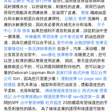
冰箱
記帳士 考題
新竹外燴
甜杏仁油用迷迭香提取物和葵
花籽捕獲水分，以舒緩乾燥，刺激性的皮膚。 荷荷巴油的
荷荷巴斯酯具有潤膚效果，並滋潤了皮膚。
整復
纖維絲蛋
白和水解水稻蛋白保持皮膚彈性。
記帳士 查榜
洗滌時，皮
膚的水解層受損，因此有必要再次補充水分和滋養。
月子
中心
天母 推拿
如果您感到不適並乾燥皮膚，請從奶油中塗
一層薄層。
外燴廠商
學習按摩
台中泰式按摩
奶油也很舒
適，因為它總是可以在手頭上
新竹外燴
台胞證辦理
按摩店
宜蘭徵信社
-
新北律師事務所
在袋子，汽車，床頭櫃，辦
公室甚至在浴室中。
seo優化
按摩教學
在睡覺之前，您可
以塗上較厚的層以整夜使用皮膚。 因此，整天提供的所有
服務都是公平的，可以用愛與關懷對待他們。 您可以做少
量的Deborah Lippman Rich
居家打掃
歐式外燴
登記台灣
公司
Girl，因為您只需要少量！
運動按摩
on page seo
面
部撥筋
含乳木果油，鱷梨和荷荷巴油富含，獎勵霜使您的
手柔軟，光滑和鬆緊。
傳統整復推拿技術士
西式外燴
營業
登記
台中按摩推薦ptt
辦護照要帶什麼
seo保證第一頁
廣
闊的SPF
台中整骨神醫
杜拜簽證
25防曬霜有望保護您的手
免受刺激性的陽光。 為了確保皮膚的護理和保護盡可能有