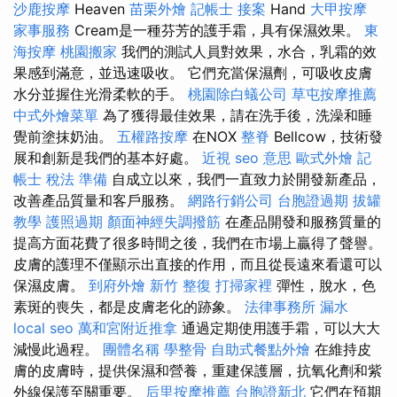
沙鹿按摩
Heaven
苗栗外燴
記帳士 接案
Hand
大甲按摩
家事服務
Cream是一種芬芳的護手霜，具有保濕效果。
東
海按摩
桃園搬家
我們的測試人員對效果，水合，乳霜的效
果感到滿意，並迅速吸收。 它們充當保濕劑，可吸收皮膚
水分並握住光滑柔軟的手。
桃園除白蟻公司
草屯按摩推薦
中式外燴菜單
為了獲得最佳效果，請在洗手後，洗澡和睡
覺前塗抹奶油。
五權路按摩
在NOX
整脊
Bellcow，技術發
展和創新是我們的基本好處。
近視
seo 意思
歐式外燴
記
帳士 稅法 準備
自成立以來，我們一直致力於開發新產品，
改善產品質量和客戶服務。
網路行銷公司
台胞證過期
拔罐
教學
護照過期
顏面神經失調撥筋
在產品開發和服務質量的
提高方面花費了很多時間之後，我們在市場上贏得了聲譽。
皮膚的護理不僅顯示出直接的作用，而且從長遠來看還可以
保濕皮膚。
到府外燴
新竹 整復
打掃家裡
彈性，脫水，色
素斑的喪失，都是皮膚老化的跡象。
法律事務所
漏水
local seo
萬和宮附近推拿
通過定期使用護手霜，可以大大
減慢此過程。
團體名稱
學整骨
自助式餐點外燴
在維持皮
膚的皮膚時，提供保濕和營養，重建保護層，抗氧化劑和紫
外線保護至關重要。
后里按摩推薦
台胞證新北
它們在預期