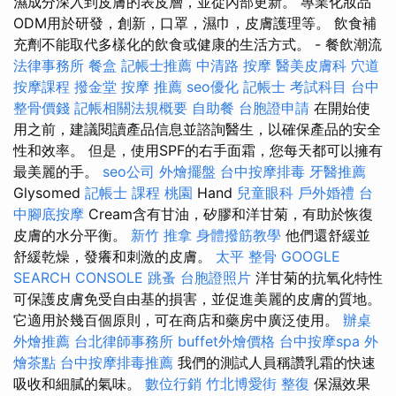
濕成分深入到皮膚的表皮層，並從內部更新。 專業化妝品
ODM用於研發，創新，口罩，濕巾，皮膚護理等。 飲食補
充劑不能取代多樣化的飲食或健康的生活方式。 - 餐飲潮流
法律事務所
餐盒
記帳士推薦
中清路 按摩
醫美皮膚科
穴道
按摩課程
撥金堂
按摩 推薦
seo優化
記帳士 考試科目
台中
整骨價錢
記帳相關法規概要
自助餐
台胞證申請
在開始使
用之前，建議閱讀產品信息並諮詢醫生，以確保產品的安全
性和效率。 但是，使用SPF的右手面霜，您每天都可以擁有
最美麗的手。
seo公司
外燴擺盤
台中按摩排毒
牙醫推薦
Glysomed
記帳士 課程 桃園
Hand
兒童眼科
戶外婚禮
台
中腳底按摩
Cream含有甘油，矽膠和洋甘菊，有助於恢復
皮膚的水分平衡。
新竹 推拿
身體撥筋教學
他們還舒緩並
舒緩乾燥，發癢和刺激的皮膚。
太平 整骨
GOOGLE
SEARCH CONSOLE
跳蚤
台胞證照片
洋甘菊的抗氧化特性
可保護皮膚免受自由基的損害，並促進美麗的皮膚的質地。
它適用於幾百個原則，可在商店和藥房中廣泛使用。
辦桌
外燴推薦
台北律師事務所
buffet外燴價格
台中按摩spa
外
燴茶點
台中按摩排毒推薦
我們的測試人員稱讚乳霜的快速
吸收和細膩的氣味。
數位行銷
竹北博愛街 整復
保濕效果