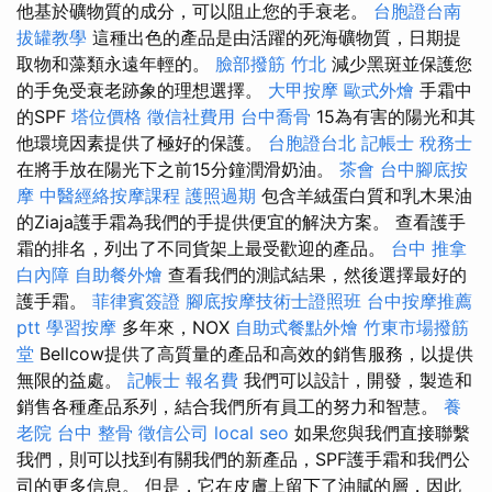
他基於礦物質的成分，可以阻止您的手衰老。
台胞證台南
拔罐教學
這種出色的產品是由活躍的死海礦物質，日期提
取物和藻類永遠年輕的。
臉部撥筋 竹北
減少黑斑並保護您
的手免受衰老跡象的理想選擇。
大甲按摩
歐式外燴
手霜中
的SPF
塔位價格
徵信社費用
台中喬骨
15為有害的陽光和其
他環境因素提供了極好的保護。
台胞證台北
記帳士 稅務士
在將手放在陽光下之前15分鐘潤滑奶油。
茶會
台中腳底按
摩
中醫經絡按摩課程
護照過期
包含羊絨蛋白質和乳木果油
的Ziaja護手霜為我們的手提供便宜的解決方案。 查看護手
霜的排名，列出了不同貨架上最受歡迎的產品。
台中 推拿
白內障
自助餐外燴
查看我們的測試結果，然後選擇最好的
護手霜。
菲律賓簽證
腳底按摩技術士證照班
台中按摩推薦
ptt
學習按摩
多年來，NOX
自助式餐點外燴
竹東市場撥筋
堂
Bellcow提供了高質量的產品和高效的銷售服務，以提供
無限的益處。
記帳士 報名費
我們可以設計，開發，製造和
銷售各種產品系列，結合我們所有員工的努力和智慧。
養
老院
台中 整骨
徵信公司
local seo
如果您與我們直接聯繫
我們，則可以找到有關我們的新產品，SPF護手霜和我們公
司的更多信息。 但是，它在皮膚上留下了油膩的層，因此