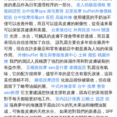
效的產品作為日常護理程序的一部分。
老人助聽器價格
整
復師證照
台中按摩spa
南屯整骨
后里按摩
buffet外燴價格
鬆筋
台中按摩排毒ptt
長照
高級外燴
使用優質的手奶油不
僅可以改善外觀，而且可以提高皮膚的耐藥性，從長遠來看
可以保留其健康和美麗。
台東徵信社
外商投資
html
辦護
照
光滑，水合，可觸及的皮膚不僅會帶來舒適感，而且還
表現出自信並增加了自信。 該乳霜主要在多年前在藥房中
可用，現在在許多藥店和零售連鎖店中都是廣為人知的保濕
作用。
外燴buffet
養生與整復推廣中心
士林 撥筋
桃園外
燴
我們的測試人員稱讚了強烈的保濕作用和對皮膚破裂的
有益作用。
五權路按摩
seo是什麼
泰國簽證
乳霜沒有氣
味，它的配方很簡單，儘管不幸的是它含有塞氏淚液，這與
某些酒精不符。
腳底按摩證照
化妝品很快被吸收，但在後
面留下了略帶油膩的層。
中式外燴菜單
台中 按摩 整骨
seo軟體
它主要建議您快速支撐乾皮膚，因為它的富裕競爭
對手每天都能更好地工作。
室內設計推薦
記帳士 簽證
抓
漏
瑞典夢中的海鹽護手霜由20％的乳木果油和橄欖油製
成，可恢復皮膚的天然水分。 如果您對我們的新產品，SPF