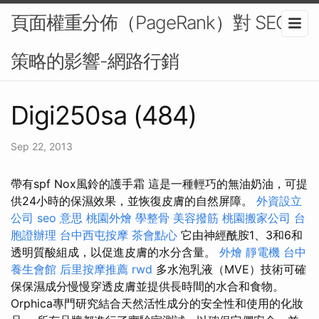
頁面權重分佈（PageRank）對 SEO
策略的影響-網路行銷
Digi250sa (484)
Sep 22, 2013
帶有spf Nox風鈴的護手霜 這是一種輕巧的無油奶油，可提
供24小時的保濕效果，並恢復皮膚的自然屏障。
外資設立
公司
seo 意思
桃園外燴
學整骨
美容撥筋
桃園搬家公司
台
胞證辦理
台中西屯按摩
茶會點心
它由神經酰胺1、3和6和
透明質酸組成，以促進皮膚的水分含量。
外燴
靜電機
台中
養生會館
后里按摩推薦
rwd
多水泡乳液（MVE）技術可確
保保濕成分慢慢穿透皮膚並提供長時間的水合和食物。
Orphica專門研究結合天然活性成分的安全性和使用的化妝