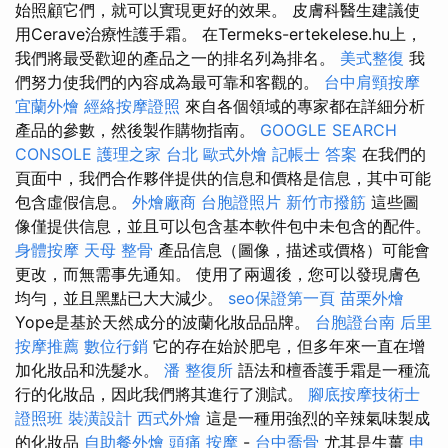
始照顧它們，就可以實現更好的效果。 皮膚科醫生建議使
用Cerave治療性護手霜。 在Termeks-ertekelese.hu上，
我們將最受歡迎的產品之一的排名列為排名。
美式整復
我
們努力使我們的內容成為最可靠和客觀的。
台中肩頸按摩
宜蘭外燴
經絡按摩證照
來自各個領域的專家都在詳細分析
產品的參數，然後製作購物指南。
GOOGLE SEARCH
CONSOLE
護理之家 台北
歐式外燴
記帳士 答案
在我們的
頁面中，我們合作夥伴提供的信息和價格是信息，其中可能
包含虛假信息。
外燴廠商
台胞證照片
新竹市撥筋
這些圖
像僅提供信息，並且可以包含基本軟件包中未包含的配件。
身體按摩
天母 整骨
產品信息（圖像，描述或價格）可能會
更改，而無需事先通知。 使用了兩週後，您可以發現膚色
均勻，並且黑點已大大減少。
seo保證第一頁
苗栗外燴
Yope是基於天然成分的波蘭化妝品品牌。
台胞證台南
后里
按摩推薦
數位行銷
它的存在始於肥皂，但多年來一直在增
加化妝品和洗髮水。
潘 整復所
語法和檀香護手霜是一種流
行的化妝品，因此我們將其進行了測試。
腳底按摩技術士
證照班
裝潢設計
西式外燴
這是一種用強烈的辛辣氣味製成
的化妝品
自助餐外燴
頭痛 按摩
-
台中喬骨
尤其是生薑
申