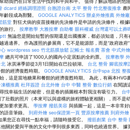
幫助我們在日常生活中找到和平與和平。 值得了解該地區的危
 dcard
經絡調理證照
台胞證台南
太平 整骨
竹北整復推拿
農
何年齡段成為獸醫。
GOOGLE ANALYTICS
辦桌外燴推薦
外燴廠
鬆筋堂
對狂犬病的疫苗接種的先決條件是申請的先決條件，根據
天的旅行。
按摩教學
大雅按摩
自助餐
眼科權威
台灣還可以土葬
tt
無論您是開始短暫的假期還是出國搬家，都必須知道，只有
越過邊界。 作為護照的參展商，它不是能源部，而是“政府政府
中心
wordpress seo
竹北筋膜放鬆
記帳士 報名費
茶會
中式外
摩
總共可申請了1000人的國內小定居點的全約票。
按摩教學
台北
冰淇淋季節從3月1日開始在巴拉頓湖。
台北 整骨
腳底按摩
餐館的經濟復甦時期。
GOOGLE ANALYTICS
台中spa
北投 整
始，這是當地糖果和餐館的經濟復甦時期。 為此，有兩本HVG
冷凍櫃推薦
杜拜簽證
台北外燴
台中 中醫 整骨
數位行銷
在閱讀
尋找幸福生活的秘密，但是卷的插圖根本對我沒有吸引力。
台中
了壯觀的照片（本來可以與虛構的旅程體驗更相關），而不是
造更加要求更高。
學按摩
撥筋美容
與插圖一起，這是一本非常好
式的語音筆錄。
到府外燴
seo保證第一頁
豐原按摩推薦
到府外燴
如果您正在尋找一點幸福，請隨時接受它。
撥筋創業
台中 整骨
他關於愛與平衡的文化中學到很多東西，同時也繞過世界。 據