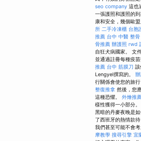
seo company
這也
一張護照和護照的到
康和安全，幾個歐盟
所
二手冷凍櫃
台胞
推薦
台中 中醫 整骨
骨推薦
辦護照
rwd
自狂犬病國家。 文
並通過註冊每種疫
推薦
台中 筋膜刀
該
Lengyel撰寫的。
辦
行關係會使您的旅行
整復推拿
然後，您應
這種恐懼。
外燴推
樣性獲得一小部分。
黑暗的丹麥夜晚是如何
了西班牙的熱情款
我們甚至可能不會
摩教學
搜尋引擎
宜