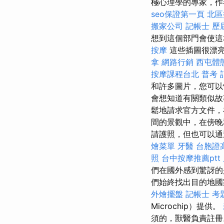
極心理學的專家，作
seo保證第一頁
北區
搬家公司
記帳士 歷
想到這個部門會使這
按摩
這些插圖很漂亮
拿
網路行銷
西屯體
按摩課程台北
普考 
和許多圖片，您可
會想知道有關類似
鬆地請求官方文件，在
間的景觀中，在傍晚
請護照，但也可以通
燴菜單
牙醫
台胞證
照
台中按摩推薦ptt
們在國外感到驚訝的
們始終找出目的地
外燴擺盤
記帳士 考
Microchip）提供。
須的，獸醫負責註