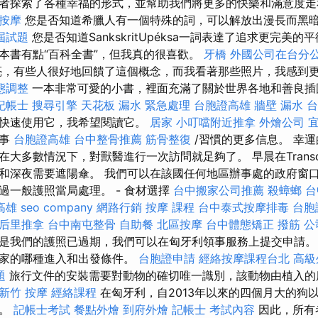
者探索了各種幸福的形式，並幫助我們將更多的快樂和滿意度走
按摩
您是否知道希臘人有一個特殊的詞，可以解放出漫長而黑
屆試題
您是否知道SankskritUpéksa一詞表達了追求更完美
本書有點“百科全書”，但我真的很喜歡。
牙橋
外國公司在台分
，有些人很好地回饋了這個概念，而我看著那些照片，我感到
態調整
一本非常可愛的小書，裡面充滿了關於世界各地和善良插
記帳士
搜尋引擎
天花板 漏水 緊急處理
台胞證高雄
牆壁 漏水
台
以快速使用它，我希望閱讀它。
居家
小叮噹附近推拿
外燴公司
故事
台胞證高雄
台中整骨推薦
筋骨整復
/習慣的更多信息。 幸
大多數情況下，對獸醫進行一次訪問就足夠了。 早晨在Transda
和深夜需要遮陽傘。 我們可以在該國任何地區辦事處的政府窗
過一般護照當局處理。 - 食材選擇
台中搬家公司推薦
殺蟑螂
台
高雄
seo company
網路行銷
按摩 課程
台中泰式按摩排毒
台胞
后里推拿
台中南屯整骨
自助餐
北區按摩
台中體態矯正
撥筋
公
是我們的護照已過期，我們可以在匈牙利領事服務上提交申請。
國家的哪種進入和出發條件。
台胞證申請
經絡按摩課程台北
高級
題
旅行文件的安裝需要對動物的確切唯一識別，該動物由植入的
新竹 按摩
經絡課程
在匈牙利，自2013年以來的四個月大的狗
冊。
記帳士考試
餐點外燴
到府外燴
記帳士 考試內容
因此，所有