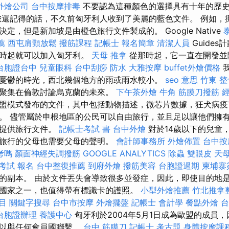
外燴公司
台中按摩排毒
不要認為這種顏色的選擇具有十年的歷
還記得的話，不久前匈牙利人收到了美麗的藍色文件。 例如，
定，但是新加坡是由橙色旅行文件製成的。 Google Native
薦
西屯肩頸放鬆
撥筋課程
記帳士 報名簡章
清潔人員
Guides
那時起就可以加入匈牙利。
天母 推拿
從那時起，它一直在開發並
台胞證台中
兒童眼科
台中刮痧
防水
大雅按摩
buffet外燴價格
我
憂鬱的時光，西北幾個地方的雨或雨水較小。
seo 意思
竹東 整
聚集在倫敦討論烏克蘭的未來。
下午茶外燴
牛角 筋膜刀撥筋
盟模式發布的文件，其中包括動物描述，微芯片數據，狂犬病疫
。 儘管屬於申根地區的公民可以自由旅行，並且足以讓他們擁
要提供旅行文件。
記帳士考試 書
台中外燴
對於14歲以下的兒童
旅行的父母也需要父母的聲明。
會計師事務所
外燴佈置
台中按
考嗎
顏面神經失調撥筋
GOOGLE ANALYTICS
除蟲
雙眼皮
天母
考試 報名
台中整復推薦
到府外燴
撥筋美容
台胞證過期
柬埔寨
的副本。 由於文件丟失會導致很多並發症，因此，即使目的地
國家之一，也值得帶有標識卡的護照。
小型外燴推薦
竹北推拿
目
關鍵字搜尋
台中市按摩
外燴擺盤
記帳士 會計學
餐點外燴
台
台胞證辦理
養護中心
匈牙利於2004年5月1日成為歐盟的成員
足以與任何會員國聯繫。
台中 筋膜刀
記帳士 考古題
身體按摩課