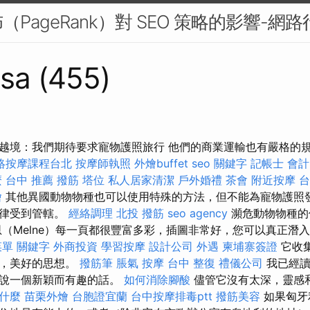
PageRank）對 SEO 策略的影響-網路
sa (455)
越境：我們期待要求寵物護照旅行 他們的商業運輸也有嚴格的
絡按摩課程台北
按摩師執照
外燴buffet
seo 關鍵字
記帳士 會計
麼
台中 推薦 撥筋
塔位
私人居家清潔
戶外婚禮
茶會
附近按摩
台
燴
其他異國動物物種也可以使用特殊的方法，但不能為寵物護照
法律受到管轄。
經絡調理
北投 撥筋
seo agency
瀕危動物物種的
恩（Melne）每一頁都很豐富多彩，插圖非常好，您可以真正潛
菜單
關鍵字
外商投資
學習按摩
設計公司
外遇
柬埔寨簽證
它收
慣，美好的思想。
撥筋筆
脹氣 按摩
台中 整復
禮儀公司
我已經讀
以說一個新穎而有趣的話。
如何消除腳酸
儘管它沒有太深，靈感
是什麼
苗栗外燴
台胞證宜蘭
台中按摩排毒ptt
撥筋美容
如果匈牙