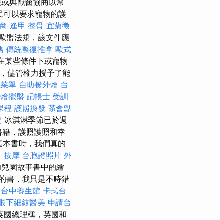
險或與獸醫協商以幫
民可以要求寵物的護
商
逢甲 整骨
宜蘭徵
歐盟法規，該文件應
嗎
傳統整復推拿
歐式
在某些條件下或寵物
”，儘管權力授予了能
燴菜單
自助餐外燴
台
外燴擺盤
記帳士 受訓
課程
護照換發
茶會點
復
冰淇淋季節已於週
書籍，護照護照和幸
這本書時，我們真的
 按摩
台胞證照片
外
幼兒園故事書中的繪
的書，我只是不時錯
台中養生館
卡式台
眼下細紋醫美
申請台
英國總理稱，英國和