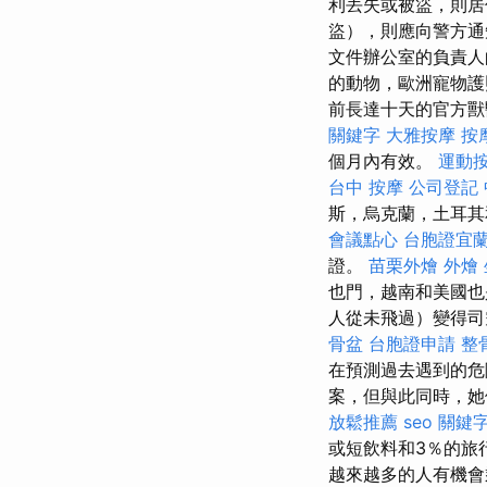
利丟失或被盜，則居
盜），則應向警方
文件辦公室的負責人
的動物，歐洲寵物護
前長達十天的官方
關鍵字
大雅按摩
按
個月內有效。
運動
台中 按摩
公司登記
斯，烏克蘭，土耳其
會議點心
台胞證宜
證。
苗栗外燴
外燴
也門，越南和美國
人從未飛過）變得司
骨盆
台胞證申請
整
在預測過去遇到的危
案，但與此同時，她
放鬆推薦
seo 關鍵
或短飲料和3％的旅
越來越多的人有機