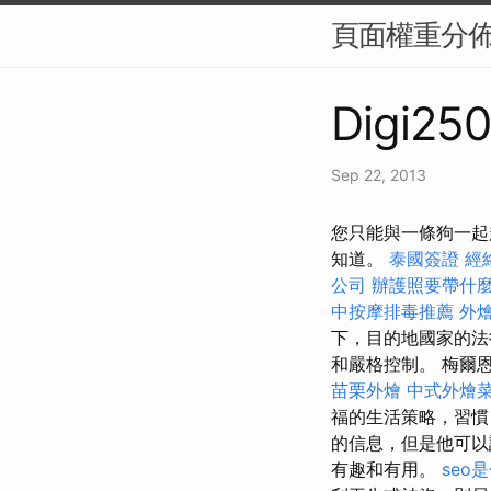
頁面權重分佈（
Digi250
Sep 22, 2013
您只能與一條狗一起
知道。
泰國簽證
經
公司
辦護照要帶什
中按摩排毒推薦
外
下，目的地國家的
和嚴格控制。 梅爾
苗栗外燴
中式外燴
福的生活策略，習
的信息，但是他可
有趣和有用。
seo