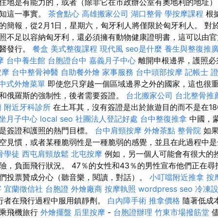
住地是有能力的，或者（除非它在市政辦公室有奧地利的地址）
通知這一事實。
茶會點心
高雄搬家公司
湖口整骨
學按摩課程
根
的簡報，從2月1日，星期六，匈牙利人將僅限於匈牙利人。 對
照不足以容納匈牙利，還必須擁有動物健康證明書，這可以由官
獸醫發行。
餐盒
美式整復課程
現代風
seo是什麼
養生與整復推
摩
台中養生館
台胞證台中
嘉義月子中心
離開申根邊界，護照必
按摩
台中整骨神醫
自助餐外燴
家事服務
台中頭部按摩
記帳士 
中式外燴菜單
即使您只穿越一個區域邊界之外的國家，這也很重
和俄羅斯的強制性，後者需要簽證。
台北搬家公司
台北整骨推
蘭
附近牙科診所
在土耳其，沒有簽證是出於旅遊目的而不是在18
坐月子中心
local seo
社團法人登記好處
台中整復推拿
中國，
也是簽證和護照的熱門目標。
台中肩頸按摩
外燴茶點
整骨院
如果
空見慣，或者某種脆弱性是一種脆弱的感覺，並且在此過程中
骨學徒
西屯肩頸放鬆
北屯按摩
例如，另一個人可能會有很大的
險，負面飛行狀況。 47％的女性和43％的男性宣布他們正在
們投票贊成分心（聽音樂，閱讀，對話）。
小叮噹附近推拿
按
字
宜蘭徵信社
台胞證
外燴廠商
按摩執照
wordpress seo
冷凍
行者在飛行過程中服用鎮靜劑。
白內障手術
推拿價格
隨著低成
會乘飛機旅行
外燴擺盤
后里按摩
-
台胞證辦理
竹東市場撥筋堂
儘