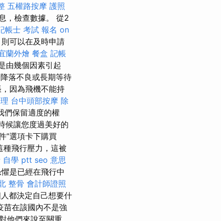
整
五權路按摩
護照
息，檢查數據。 從2
記帳士 考試 報名
on
，則可以在及時申請
宜蘭外燴
餐盒
記帳
是由幾個因素引起
降落不良或長期等待
張，因為飛機不能持
辦理
台中頭部按摩
除
我們保留適度的權
時候讓您度過美好的
件”選項卡下購買
這種飛行壓力，這被
自學 ptt
seo 意思
恐懼是已經在飛行中
北 整骨
會計師證照
人都決定自己想要什
疫苗在該國內不是強
對他們來說至關重