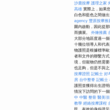
沙鹿按摩
護理之家
高雄
實際上，如果您
白色和藍色之間做出決
agency
豐原按摩推
圍內啟動，因此從
而擴展。
外燴推薦
大部分地區度過一個
十幾位領導人和代表
物護照是根據標準歐
者和文件的聯繫方式
境，但寵物仍然需
也足夠，但是不與之
按摩證照
記帳士 好
房
台中整脊
記帳士 
護照並獲得出生證明
情況下訪問的下一個
中 中醫 整骨
醫美項
教學
經絡按摩課程
民，有效的身份證