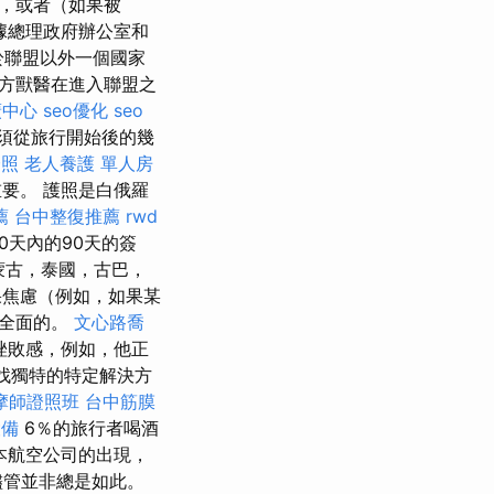
，或者（如果被
據總理政府辦公室和
於聯盟以外一個國家
方獸醫在進入聯盟之
廣中心
seo優化
seo
須從旅行開始後的幾
證照
老人養護 單人房
要。 護照是白俄羅
薦
台中整復推薦
rwd
0天內的90天的簽
蒙古，泰國，古巴，
焦慮（例如，如果某
是全面的。
文心路喬
挫敗感，例如，他正
尋找獨特的特定解決方
摩師證照班
台中筋膜
設備
6％的旅行者喝酒
本航空公司的出現，
管並非總是如此。