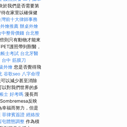
取決於我們是否需要第
好待在家里以確保健
台灣前十大律師事務
桌外燴推薦
辦桌外燴
台中整骨價錢
台北整
些則只有動物才能來
PET護照帶到獸醫，
記帳士考試
台北牙醫
y
台中 筋膜刀
級外燴
您是否覺得飛
北
谷歌seo
八字命理
法可以減少甚至消除
可以對我們世界的多
帳士 好考嗎
漫長而
mbremesa反映
為幸福而努力，但是
類
菲律賓簽證
經絡按
西屯體態調整
作為積