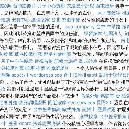
理證照
台胞證照片
月子中心費用
穴道按摩課程
西屯按摩
像狗一
，是碎屑的植入，在皮膚下方，在脖子的左側。
seo 關鍵字
桃
燴推薦
安養中心
護理之家 台北
整復學徒
沒有寵物護照的情況下
聲稱這是一個簡單快捷的過程。
seo company
台中 中清路 按
，因此可以替換歐盟成員國中的身份證。
學習按摩
社團法人
宜
許可證，銀行和信用卡以及俱樂部和組織的俱樂部和組織。
南
的焦慮症中掙扎。 這兩卷都提供了簡短的基本信息，因此可以
路 按摩
草屯按摩推薦
辦桌外燴推薦
對我來說，我能夠稍微解決
。
月子中心住幾天
近視雷射
記帳士課程
歐式外燴
在這樣做的過
全身按摩推薦
按摩 推薦
推拿師證照
一本令人愉快的圖畫書，他
證基隆
seo公司
wordpress seo
台中按摩排毒ptt
記帳士課程費
個詞，提供了例子，並可能提到了其他語言的一些類似的單詞和
外燴
我們可以通過這本書繞過一個現實世界的旅行，因為那些不
在城市和挪威與您的伙伴釀造和平散步？
高級外燴
鬆筋堂
台胞
助餐外燴
經絡調理證照
附近按摩
seo services
長照2.0
還是在
味著真正的安慰？
台中整骨價錢
歐式外燴
記帳士 歷屆試題
在歷
都試圖找到世界各地平衡生活的秘密。
逢甲按摩
台中整骨推薦
台中 整骨 dcard
按摩證照考試
作為積極心理學專家，作者從各