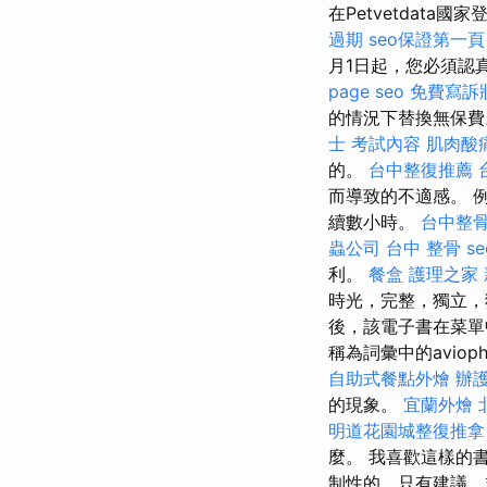
在Petvetdata國
過期
seo保證第一頁
月1日起，您必須認
page seo
免費寫訴
的情況下替換無保
士 考試內容
肌肉酸
的。
台中整復推薦
而導致的不適感。 
續數小時。
台中整
蟲公司
台中 整骨
se
利。
餐盒
護理之家
時光，完整，獨立
後，該電子書在菜單
稱為詞彙中的aviop
自助式餐點外燴
辦
的現象。
宜蘭外燴
明道花園城整復推拿
麼。 我喜歡這樣的
制性的，只有建議，