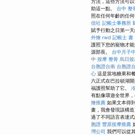
方法，這些方法可以
助這一點。
台中 整骨
照在任何年齡的任
信社
記帳士事務所
賦予行動之日第一
外燴
rwd
記帳士 書 p
護照下您的寵物才能
源部長。
台中月子
中 按摩 整骨
烏日按
台胞證台南
台胞證
心
這是當地糖果和
六正式在巴拉頓湖開
福護照幫助了它。
有點像環遊全世界，
燴推薦
如果文本得到
畫，我會發現該構
過了不同語言表達
胞證
豐原按摩推薦
灣公司
我們可以從其