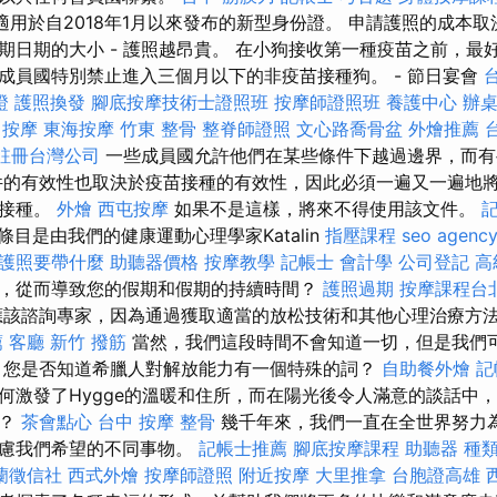
適用於自2018年1月以來發布的新型身份證。 申請護照的成本
期日期的大小 - 護照越昂貴。 在小狗接收第一種疫苗之前，最
成員國特別禁止進入三個月以下的非疫苗接種狗。 - 節日宴會
證
護照換發
腳底按摩技術士證照班
按摩師證照班
養護中心
辦
按摩
東海按摩
竹東 整骨
整脊師證照
文心路喬骨盆
外燴推薦
註冊台灣公司
一些成員國允許他們在某些條件下越過邊界，而有
件的有效性也取決於疫苗接種的有效性，因此必須一遍又一遍地將
苗接種。
外燴
西屯按摩
如果不是這樣，將來不得使用該文件。
條目是由我們的健康運動心理學家Katalin
指壓課程
seo agenc
護照要帶什麼
助聽器價格
按摩教學
記帳士 會計學
公司登記
高
，從而導致您的假期和假期的持續時間？
護照過期
按摩課程台
該諮詢專家，因為通過獲取適當的放​​松技術和其他心理治療方
薦
客廳
新竹 撥筋
當然，我們這段時間不會知道一切，但是我們
 您是否知道希臘人對解放能力有一個特殊的詞？
自助餐外燴
記
激發了Hygge的溫暖和住所，而在陽光後令人滿意的談話中，So
待？
茶會點心
台中 按摩 整骨
幾千年來，我們一直在全世界努力
考慮我們希望的不同事物。
記帳士推薦
腳底按摩課程
助聽器 種
蘭徵信社
西式外燴
按摩師證照
附近按摩
大里推拿
台胞證高雄