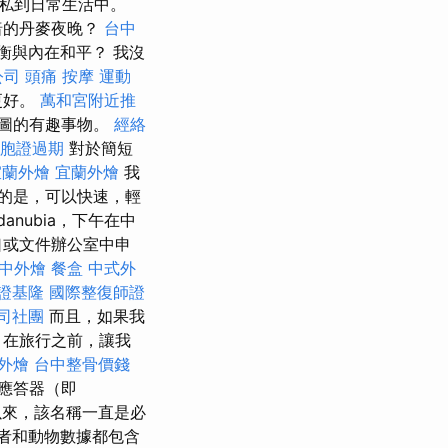
私到日常生活中。
暗的丹麥夜晚？
台中
的平衡與內在和平？ 我沒
公司
頭痛 按摩
運動
更好。
萬和宮附近推
圖的有趣事物。
經絡
胞證過期
對於簡短
宜蘭外燴
宜蘭外燴
我
運的是，可以快速，輕
nubia，下午在中
口或文件辦公室中申
中外燴
餐盒
中式外
證基隆
國際整復師證
司社團
而且，如果我
 在旅行之前，讓我
外燴
台中整骨價錢
應答器（即
以來，該名稱一直是必
者和動物數據都包含