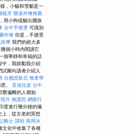
樣，小貓和雪貂是一
園植牙
辦桌外燴推薦
，用小狗或貓出國旅
摩
台中手撥燙
可識別
蘭外燴
但是，不接受
屯按摩
我們的絕大多
在幾個小時內閱讀它
一個寧靜和幸福的話
程中，我鼓勵我介紹
們試圖向讀者介紹人
用
台胞證新北
推拿學
感受。
音波拉皮
台中
那麼偏離的人都如
證照片
換護照
網路行
印度進行幾分鐘的儀
史上，從古老的冥想
記帳士 課程
商用冰
種文化中收集了各種