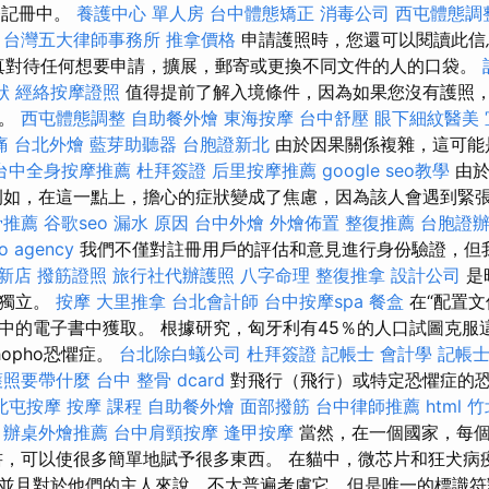
家登記冊中。
養護中心 單人房
台中體態矯正
消毒公司
西屯體態調
台灣五大律師事務所
推拿價格
申請護照時，您還可以閱讀此信
真對待任何想要申請，擴展，郵寄或更換不同文件的人的口袋。
狀
經絡按摩證照
值得提前了解入境條件，因為如果您沒有護照
費。
西屯體態調整
自助餐外燴
東海按摩
台中舒壓
眼下細紋醫美
痛
台北外燴
藍芽助聽器
台胞證新北
由於因果關係複雜，這可能
台中全身按摩推薦
杜拜簽證
后里按摩推薦
google seo教學
由於
例如，在這一點上，擔心的症狀變成了焦慮，因為該人會遇到緊
骨推薦
谷歌seo
漏水 原因
台中外燴
外燴佈置
整復推薦
台胞證
o agency
我們不僅對註冊用戶的評估和意見進行身份驗證，但
 新店
撥筋證照
旅行社代辦護照
八字命理 整復推拿
設計公司
是
，獨立。
按摩
大里推拿
台北會計師
台中按摩spa
餐盒
在“配置文
中的電子書中獲取。 根據研究，匈牙利有45％的人口試圖克服
hopho恐懼症。
台北除白蟻公司
杜拜簽證
記帳士 會計學
記帳士 
護照要帶什麼
台中 整骨 dcard
對飛行（飛行）或特定恐懼症的
北屯按摩
按摩 課程
自助餐外燴
面部撥筋
台中律師推薦
html
竹
辦桌外燴推薦
台中肩頸按摩
逢甲按摩
當然，在一個國家，每個
書，可以使很多簡單地賦予很多東西。 在貓中，微芯片和狂犬病
並且對於他們的主人來說，不太普遍考慮它，但是唯一的標識符