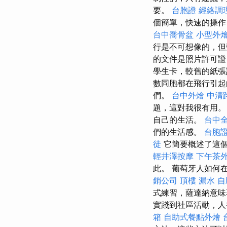
要。
台胞證
經絡調
個簡單，快速的操作
台中喬骨盆
小型外
行是不可想像的，但
的文件是照片許可證
學生卡，較舊的紙張
數同胞都在飛行引起
們。
台中外燴
中清
題，這對我很有用
自己的生活。
台中
們的生活感。
台胞
徒
它簡要概述了這
輕井澤按摩
下午茶
此。 葡萄牙人如何
銷公司
頂樓 漏水
自
式練習，薩達納意
實踐到社區活動，人
箱
自助式餐點外燴