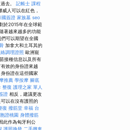
史過去。
記帳士 課程
挪威人可以在紅色，
泰國簽證
家族墓
seo
計劃於2015年在全球範
隨著越來越多的功能
們可以期望在全國
骨
加拿大和土耳其的
經絡調理證照
歐洲寵
苗接種信息以及所有
有有效的身份證來越
，身份證在這些國家
摩推薦
學按摩
腳底
 整復
護理之家 單人
簽證
相反，建議更改
是可以在沒有護照的
整復
撥筋堂 幸福
台
胞證桃園
身體撥筋
，因此作為匈牙利公
程
護照換發
二手攤車