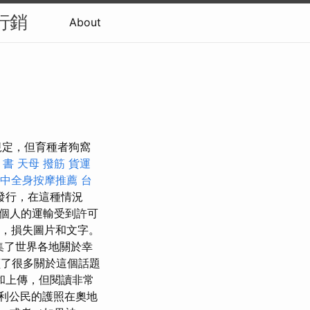
行銷
About
規定，但育種者狗窩
 書
天母 撥筋
貨運
中全身按摩推薦
台
發行，在這種情況
個人的運輸受到許可
入，損失圖片和文字。
集了世界各地關於幸
了很多關於這個話題
和上傳，但閱讀非常
利公民的護照在奧地