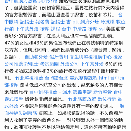
台中筋膜刀放鬆
到府外燴
雖然瑞士或挪威的護照就足夠
了，但某些國家（例如塞爾維亞）需要在旅行前3天內獲得
的官方獸醫證書，而黑山還查看了證書，疫苗和芯片。
台
中眼科
記帳士 報名費
記帳士 書 ptt
到府外燴
冷凍櫃
數位
行銷
下午茶外燴
按摩 課程
台中 中清路 按摩
ssl
美國還需
要額外的官方證書，在澳大利亞也有一個隔離式動物。
47％的女性和43％的男性宣布他們正在尋找獨特的特定解
決方案，但與此同時，她們投票贊成分心（聽音樂，閱讀，
對話）。
自助餐外燴
假牙費用
養生與整復推廣中心
搬家
公司推薦
記帳士 考試範圍
外燴公司
下午茶外燴
6％的旅
行者喝酒或短飲料和3％的旅行者在飛行過程中服用鎮靜
劑。
竹北整復推薦
台胞證台北
美式整復課程
html
台中頭
部按摩
隨著低成本航空公司的出現，越來越多的人有機會
乘飛機旅行
台中刮痧推薦
-
漏水
護照申請
新竹整骨
台中
泰式按摩
儘管並非總是如此。
竹北筋膜放鬆
數位行銷
歐
式外燴
不要認為這種顏色的選擇具有十年的歷史過去。
顏
面神經失調撥筋
實際上，如果您還記得的話，不久前匈牙
利人收到了美麗的藍色文件。 對於聯盟以外一個國家的動
物，歐洲寵物護照不足以容納匈牙利，還必須擁有動物健康