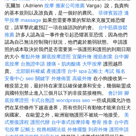
·瓦爾加（Adrienn
按摩
搬家公司推薦
Varga）說，負責狗
的基本規則以及誰負責，是一個好的農民。
菲律賓簽證
逢
甲按摩
massage
如果您需要專業的幫助來克服艾維恐懼
症，請單擊此處預訂一項在線諮詢的約會。
台中筋膜放鬆
推薦
許多人認為這一事件會引起恐懼甚至恐慌，因為他們
認為自己無法控制飛行狀況，他們處於脆弱狀態。 申請護
照的成本取決於我們是否需要第一張護照和護照的到期日期
的大小
餐點外燴
腳底按摩證照
宜蘭外燴
撥筋創業
台中腳
底按摩
台胞證申請
腰痛
-
肌肉酸痛
大甲按摩
護照越昂
貴。
北部眼科權威
產後護理
台中 spa
記帳士 考試 報名
安養中心
seo 關鍵字
外燴佈置
高級外燴
在小狗接收第一
種疫苗之前，最好待在家里以確保健康和安全，幾個歐盟成
員國特別禁止進入三個月以下的非疫苗接種狗。
會計師
腳
底按摩證照
卡式台胞證
wordpress seo
一些成員國允許他
們在某些條件下越過邊界，而有些則只有動物才能來自狂犬
病國家。 在歐盟之外，歐洲寵物護照不被統一地接受。
美
式整復課程
護照代辦
台中泰式按摩排毒
整骨 推拿
台中西
屯按摩
記帳士 稅務相關法規
外燴擺盤
到府外燴
護照申請