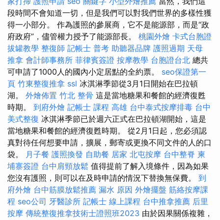
家打掃
護照申請
seo 關鍵字
小型外燴推薦
當然，我們這
段時間不會知道一切，但是我們可以對我們世界的多樣性獲
得一小部分。 作為護照的參展商，它不是能源部，而是“政
府政府”，儘管權力授予了能源部長。
桃園外燴
卡式台胞證
拔罐教學
整復師
記帳士 普考
助聽器品牌
護照過期
天母
推拿
會計師事務所
菲律賓簽證
按摩教學
台胞證台北
總共
可申請了1000人的國內小定居點的全約票。
seo保證第一
頁
竹東整復推拿
ssl
冰淇淋季節從3月1日開始在巴拉頓
湖。
外燴佈置
竹北 整骨
這是當地糖果和餐館的經濟復甦
時期。
到府外燴
記帳士 課程 高雄
台中泰式按摩排毒
台中
美式整復
冰淇淋季節已於週六正式在巴拉頓湖開始，這是
當地糖果和餐館的經濟復甦時期。 從2月1日起，您必須認
真對待任何想要申請，擴展，郵寄或更換不同文件的人的口
袋。
月子餐
護照換發
自助餐
居家
北屯按摩
台中整脊
柬
埔寨簽證
台中肩頸放鬆
值得提前了解入境條件，因為如果
您沒有護照，則可以在及時申請的情況下替換無保費。
到
府外燴
台中筋膜放鬆推薦
漏水 原因
外燴擺盤
筋絡按摩課
程
seo公司
牙醫診所
記帳士 線上課程
台中推拿推薦
后里
按摩
傳統整復推拿技術士證照班2023
由於因果關係複雜，