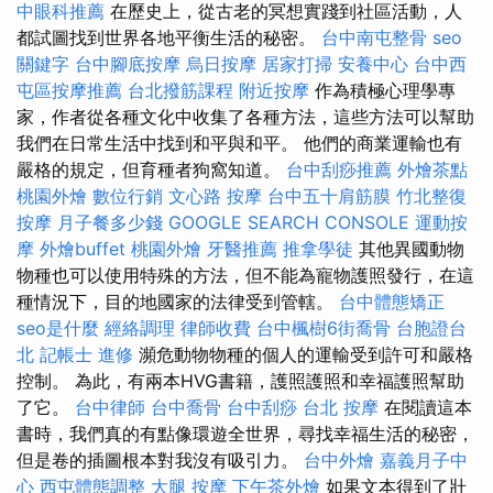
中眼科推薦
在歷史上，從古老的冥想實踐到社區活動，人
都試圖找到世界各地平衡生活的秘密。
台中南屯整骨
seo
關鍵字
台中腳底按摩
烏日按摩
居家打掃
安養中心
台中西
屯區按摩推薦
台北撥筋課程
附近按摩
作為積極心理學專
家，作者從各種文化中收集了各種方法，這些方法可以幫助
我們在日常生活中找到和平與和平。 他們的商業運輸也有
嚴格的規定，但育種者狗窩知道。
台中刮痧推薦
外燴茶點
桃園外燴
數位行銷
文心路 按摩
台中五十肩筋膜
竹北整復
按摩
月子餐多少錢
GOOGLE SEARCH CONSOLE
運動按
摩
外燴buffet
桃園外燴
牙醫推薦
推拿學徒
其他異國動物
物種也可以使用特殊的方法，但不能為寵物護照發行，在這
種情況下，目的地國家的法律受到管轄。
台中體態矯正
seo是什麼
經絡調理
律師收費
台中楓樹6街喬骨
台胞證台
北
記帳士 進修
瀕危動物物種的個人的運輸受到許可和嚴格
控制。 為此，有兩本HVG書籍，護照護照和幸福護照幫助
了它。
台中律師
台中喬骨
台中刮痧
台北 按摩
在閱讀這本
書時，我們真的有點像環遊全世界，尋找幸福生活的秘密，
但是卷的插圖根本對我沒有吸引力。
台中外燴
嘉義月子中
心
西屯體態調整
大腿 按摩
下午茶外燴
如果文本得到了壯