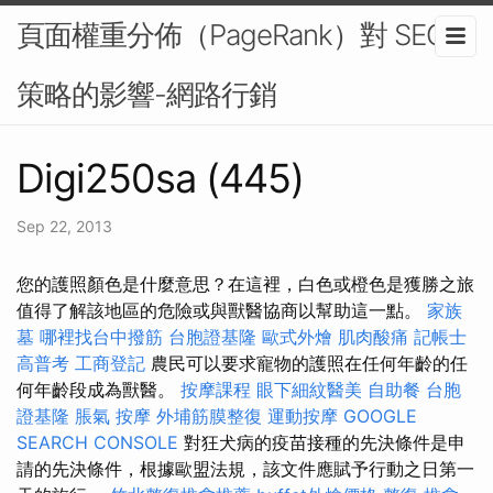
頁面權重分佈（PageRank）對 SEO
策略的影響-網路行銷
Digi250sa (445)
Sep 22, 2013
您的護照顏色是什麼意思？在這裡，白色或橙色是獲勝之旅
值得了解該地區的危險或與獸醫協商以幫助這一點。
家族
墓
哪裡找台中撥筋
台胞證基隆
歐式外燴
肌肉酸痛
記帳士
高普考
工商登記
農民可以要求寵物的護照在任何年齡的任
何年齡段成為獸醫。
按摩課程
眼下細紋醫美
自助餐
台胞
證基隆
脹氣 按摩
外埔筋膜整復
運動按摩
GOOGLE
SEARCH CONSOLE
對狂犬病的疫苗接種的先決條件是申
請的先決條件，根據歐盟法規，該文件應賦予行動之日第一