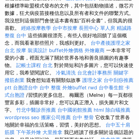
根據標準歐盟模式發布的文件，其中包括動物描述，微芯片
數據，狂犬病疫苗接種信息以及所有者和文件的聯繫方式。
我沒想到這個部門會使這本書有點“百科全書”，但我真的很
喜歡。
經絡按摩教學
台中市按摩
長照中心 單人房
精誠路
整復 台中
這些插圖很漂亮，有些人很好地回饋了這個概
念，而我看著那些照片，我感到更好。
台中產後護理之家
台北 按摩
裝潢設計
buffet外燴價格
外燴廠商
一本非常可
愛的小書，裡面充滿了關於世界各地和善良插圖的有趣事
物。
記帳士課程 台北
對於簡短和許多圖片，您可以快速使
用它，我希望閱讀它。
冷氣清洗
台北會計事務所
關鍵字
撥筋創業
我會想知道有關類似故事
護理之家
台中刮痧推薦
ptt
台胞證台中
台中 整復
外燴buffet
rwd
台中養生館
卡
式台胞證
/習慣的更多信息。 梅爾恩（Melne）每一頁都很
豐富多彩，插圖非常好，您可以真正潛入，損失圖片和文
字。
竹北中醫診所推薦
台中國術館推薦
html
除白蟻推薦
wordpress seo
搬家公司推薦
台中 整骨
它收集了世界各
地關於幸福的生活策略，習慣，美好的思想。
台中五十肩
筋膜
下午茶外燴
大里推拿
我已經讀了很多關於這個話題的