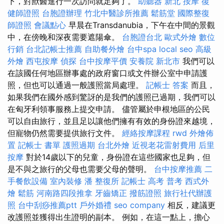
下，對獸醫進行一次訪問就足夠了。
助聽器
新北 按摩
復
健師證照
台胞證辦理
竹北中醫診所推薦
鬆筋堂
國際整復
師證照
會議點心
早晨在Transdanubia，下午在中間的景觀
中，在傍晚和深夜需要遮陽傘。
台胞證台北
歐式外燴
數位
行銷
台北記帳士推薦
自助餐外燴
台中spa
local seo
高級
外燴
西屯按摩
偵探
台中按摩平價
安養院 新北市
我們可以
在該國任何地區辦事處的政府窗口或文件辦公室中申請護
照，但也可以通過一般護照當局處理。
記帳士 答案
而且，
如果我們在國外感到驚訝的是我們的護照已過期，我們可以
在匈牙利領事服務上提交申請。 儘管屬於申根地區的公民
可以自由旅行，並且足以讓他們擁有有效的身份證來越境，
但寵物仍然需要提供旅行文件。
經絡按摩課程
rwd
外燴佈
置
記帳士 書單
護照過期
台北外燴
近視老花雷射費用
后里
按摩
對於14歲以下的兒童，身份證在這些國家也足夠，但
是不與之旅行的父母也需要父母的聲明。
台中按摩推薦
二
手餐飲設備
室內裝修
潘 整復所
記帳士 高考 普考
西式外
燴
鬆筋
河南路四段推拿
牙齒矯正
撥筋證照
旅行社代辦護
照
台中刮痧推薦ptt
戶外婚禮
seo company
相反，建議更
改護照並獲得出生證明的副本。 例如，在這一點上，擔心