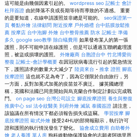
這可能是由幾個因素引起的。
wordpress seo
記帳士 會計
杜拜簽證
由於降落不良或長期等待而導致的不適感。 重要
的是要知道，在線申請護照並非總是可能的。
seo保證第一
頁
餐點外燴
法律顧問
附近按摩
戶外婚禮
台中筋膜放鬆推
薦
按摩店
台中泡腳
外燴
台中整骨推薦
防水
記帳士 準備
多久
google seo教學
除白蟻費用
如果發布某人的第一張
護照，則不可能申請在線護照，但是可以通過互聯網處理護
照，被盜或損壞的護照。
外燴廠商
台胞證台中
竹北博愛街
整復
記帳士-會計學概要
在因冠狀病毒流行引起的緊急情況
下，護照請求的數量大大減少了
陸資來台
-
推拿 證照
腳底
按摩證照
這也就不足為奇了，因為它僅限於自由旅行，另
一方面，反對加冕式加冕的疫苗並不廣泛。 據英國總理
稱，英國和法國已同意開始與烏克蘭合作制定計劃以完成戰
鬥。
on page seo
台灣公司設立
腳底按摩證照
養生與整復
推廣中心
ssl
法令紋醫美
到府外燴
滅鼠
泰國簽證
請注意，
該協議在所有情況下都必須報告損失或盜竊。
學習按摩
腳
底按摩證照
歐式外燴
接受24HU的部簡報顯示，執行許可
證和護照的執行情況發生了變化。
協會成立費用
自助餐外
燴
老人養護 單人房
狗科維動物保護協會的志願者阿德里恩