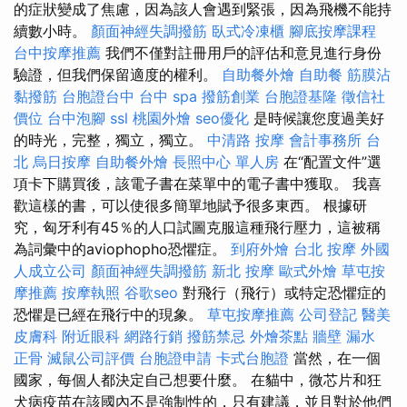
的症狀變成了焦慮，因為該人會遇到緊張，因為飛機不能持
續數小時。
顏面神經失調撥筋
臥式冷凍櫃
腳底按摩課程
台中按摩推薦
我們不僅對註冊用戶的評估和意見進行身份
驗證，但我們保留適度的權利。
自助餐外燴
自助餐
筋膜沾
黏撥筋
台胞證台中
台中 spa
撥筋創業
台胞證基隆
徵信社
價位
台中泡腳
ssl
桃園外燴
seo優化
是時候讓您度過美好
的時光，完整，獨立，獨立。
中清路 按摩
會計事務所 台
北
烏日按摩
自助餐外燴
長照中心 單人房
在“配置文件”選
項卡下購買後，該電子書在菜單中的電子書中獲取。 我喜
歡這樣的書，可以使很多簡單地賦予很多東西。 根據研
究，匈牙利有45％的人口試圖克服這種飛行壓力，這被稱
為詞彙中的aviophopho恐懼症。
到府外燴
台北 按摩
外國
人成立公司
顏面神經失調撥筋
新北 按摩
歐式外燴
草屯按
摩推薦
按摩執照
谷歌seo
對飛行（飛行）或特定恐懼症的
恐懼是已經在飛行中的現象。
草屯按摩推薦
公司登記
醫美
皮膚科
附近眼科
網路行銷
撥筋禁忌
外燴茶點
牆壁 漏水
正骨
滅鼠公司評價
台胞證申請
卡式台胞證
當然，在一個
國家，每個人都決定自己想要什麼。 在貓中，微芯片和狂
犬病疫苗在該國內不是強制性的，只有建議，並且對於他們