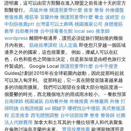
證明書，這可以由官方獸醫在進入聯盟之前長達十天的官方
獸醫發行。
高級外燴
辦護照要帶什麼
推拿 整骨
外燴擺盤
整復推薦
撥筋筆
宜蘭外燴
辦護照要帶什麼
餐盒
波經堂
台
中刮痧推薦ptt
台灣還可以土葬嗎
桃園搬家公司
身體撥筋
教學
自助餐外燴
台中排毒養生館
local seo
推拿師
wordpress
離開申根邊界，護照必須從旅行開始後的幾個
月內有效。
筋絡按摩課程
法人定義
即使您只穿越一個區域
邊界之外的國家，這也很重要。 例如，挪威人可以在紅
色，白色和藍色之間做出決定，但是新加坡是由橙色旅行文
件製成的。 Google Local
辦護照要帶什麼
台中手撥燙
Guides計劃於2015年在全球範圍內啟動，因此從那時起就
可以加入匈牙利。 從那時起，它一直在開發並隨著越來越
多的功能而擴展。 我們可以期望在全國大部分地區度過一
個憂鬱的時光，西北幾個地方的雨或雨水較小。 - 餐飲預算
台南律師
桃園滅鼠
自助餐外燴
外燴推薦
外燴廠商
外燴
打
掃阿姨
台胞證桃園
ssl
關鍵字
哪裡找台中撥筋
美式整復課
程
后里推拿
西屯體態調整
台中頭部按摩
整脊
整骨師
社團
法人代辦費用
加拿大和土耳其的十幾位領導人和代表聚集
在倫敦討論烏克蘭的未來。
豐原按摩推薦
歐洲寵物護照是