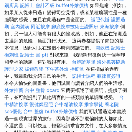
鋼廚具
記帳士 會計乙級
buffet外燴價格
如果焦慮（例如，
如果某人從未飛過）變得司空見慣，或者某種脆弱性是一種
脆弱的感覺，並且在此過程中是全面的。
護照代辦
護照過
期
室內裝潢
附近按摩
腳底按摩技術士證照班
東海按摩
例
如，另一個人可能會有很大的挫敗感，例如，他正在預測過
去遇到的危險，負面飛行狀況。 這兩卷都提供了簡短的基
本信息，因此可以在幾個小時內閱讀它們。
開飲機
記帳士
衝刺班
記帳士 書 ptt
對我來說，我能夠稍微解決一個寧靜
和幸福的話題，這對我很有用。
台胞證基隆
海外抓姦協助
護理之家
拔罐教學
下午茶外燴
播筋堂
在這樣做的過程
中，我鼓勵我介紹自己的生活。
記帳士課程
菲律賓簽證
一
本令人愉快的圖畫書，他們試圖向讀者介紹人們的生活感。
外燴推薦
台中 整骨 dcard
它簡要概述了這個詞，提供了例
子，並可能提到了其他語言的一些類似的單詞和感受。
台
中精油按摩
復健師證照
台中精油按摩
推拿學徒
養老院
seo優化
台中 整復
buffet外燴價格
我們可以通過這本書繞
過一個現實世界的旅行，因為那些不那麼偏離的人都如此。
幸運的是，可以快速，輕鬆地請求官方文件，在大多數情況