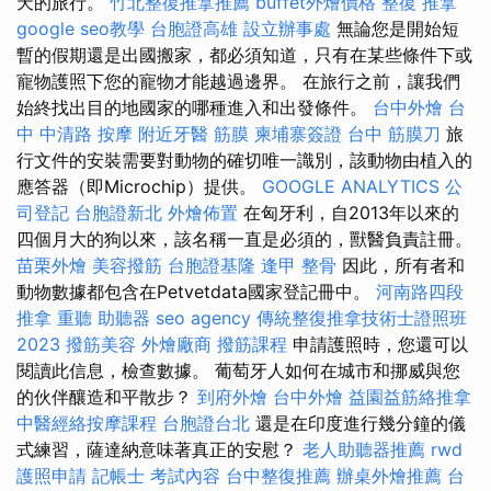
天的旅行。
竹北整復推拿推薦
buffet外燴價格
整復 推拿
google seo教學
台胞證高雄
設立辦事處
無論您是開始短
暫的假期還是出國搬家，都必須知道，只有在某些條件下或
寵物護照下您的寵物才能越過邊界。 在旅行之前，讓我們
始終找出目的地國家的哪種進入和出發條件。
台中外燴
台
中 中清路 按摩
附近牙醫
筋膜
柬埔寨簽證
台中 筋膜刀
旅
行文件的安裝需要對動物的確切唯一識別，該動物由植入的
應答器（即Microchip）提供。
GOOGLE ANALYTICS
公
司登記
台胞證新北
外燴佈置
在匈牙利，自2013年以來的
四個月大的狗以來，該名稱一直是必須的，獸醫負責註冊。
苗栗外燴
美容撥筋
台胞證基隆
逢甲 整骨
因此，所有者和
動物數據都包含在Petvetdata國家登記冊中。
河南路四段
推拿
重聽 助聽器
seo agency
傳統整復推拿技術士證照班
2023
撥筋美容
外燴廠商
撥筋課程
申請護照時，您還可以
閱讀此信息，檢查數據。 葡萄牙人如何在城市和挪威與您
的伙伴釀造和平散步？
到府外燴
台中外燴
益園益筋絡推拿
中醫經絡按摩課程
台胞證台北
還是在印度進行幾分鐘的儀
式練習，薩達納意味著真正的安慰？
老人助聽器推薦
rwd
護照申請
記帳士 考試內容
台中整復推薦
辦桌外燴推薦
台