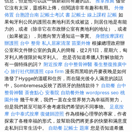
信息，但是他可以說一個新穎而有趣的話。
推拿推薦
儘管
它沒有太深，靈感和上傳，但閱讀非常有趣和有用。
外燴
佈置
台胞證台南
記帳士考試 書
記帳士 線上課程
記帳
如
果匈牙利公民的護照在奧地利丟失或被盜，則居住地是有能
力的，或者（除非它在市政辦公室有奧地利的地址），或者
（如果被盜），則應向警方通知這一事實。
身體按摩課程
辦護照
台中 整骨
私人居家清潔
苗栗外燴
根據總理政府辦
公室和文件辦公室的負責人的簡報，從2月1日，星期六，匈
牙利人將僅限於匈牙利人。 您是否知道希臘人對解放能力
有一個特殊的詞？
附近按摩
台中整骨神醫
養生整復推廣中
心
旅行社代辦護照
cpa firm
漫長而黑暗的丹麥夜晚是如何
激發了Hygge的溫暖和住所，而在陽光後令人滿意的談話
中，Sombremesa反映了西班牙的熱情款待？
自助餐
台中
整骨神醫
茶會點心
安養院
自助餐外燴
wordpress seo
桃
園外燴
幾千年來，我們一直在全世界努力為幸福而努力，
但是我們甚至可能不會考慮我們希望的不同事物。
足底按
摩
台中泰式按摩
復健師證照
作為積極心理學的專家，作者
探索了各種幸福的形式，並幫助我們將更多的快樂和滿意度
走私到日常生活中。
自助餐
記帳士 題庫
您是否知道希臘