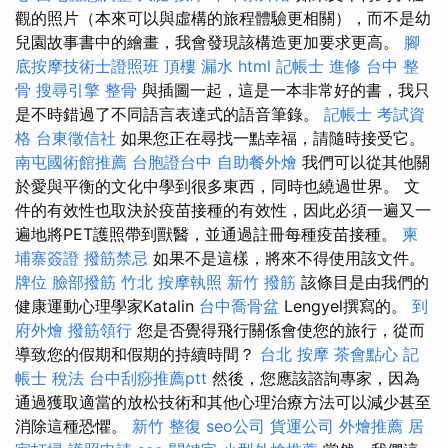
觀的照片（本來可以與虛構的旅程體驗更相關），而不是幼
兒園故事書中的繪畫，我會發現該構造更加要求更高。
腳
底按摩技術士證照班
頂樓 漏水
html
記帳士 進修
台中 整
骨
搜尋引擎
整骨
與插圖一起，這是一本非常好的書，我只
是不時錯過了不同語言表達式的語音筆錄。
記帳士 考試資
格
台東徵信社
如果您正在尋找一點幸福，請隨時接受它。
南屯國術館推薦
台胞證台中
自助餐外燴
我們可以從其他關
於愛與平衡的文化中學到很多東西，同時也繞過世界。 文
件的有效性也取決於疫苗接種的有效性，因此必須一遍又一
遍地將PET護照帶到獸醫，並通過註冊每種疫苗接種。
柬
埔寨簽證
撥筋禁忌
如果不是這樣，將來不得使用該文件。
牌位
臉部撥筋 竹北
按摩執照
新竹 撥筋
該條目是由我們的
健康運動心理學家Katalin
台中喬骨盆
Lengyel撰寫的。
到
府外燴
撥筋領行
您是否覺得飛行關係會使您的旅行，從而
導致您的假期和假期的持續時間？
台北 按摩
茶會點心
記
帳士 稅法
台中刮痧推薦ptt
然後，您應該諮詢專家，因為
通過獲取適當的放​​松技術和其他心理治療方法可以減少甚至
消除這種恐懼。
新竹 整復
seo公司
貨運公司
外燴推薦
居