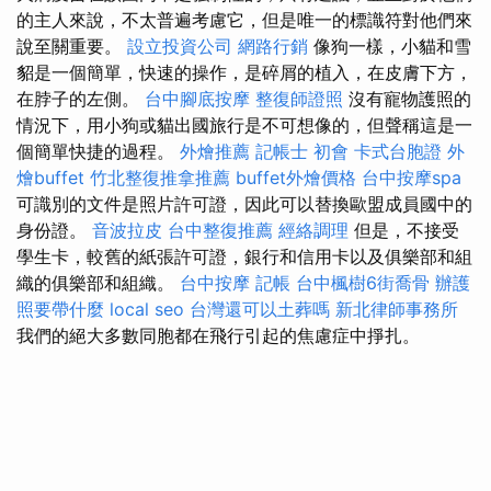
的主人來說，不太普遍考慮它，但是唯一的標識符對他們來
說至關重要。
設立投資公司
網路行銷
像狗一樣，小貓和雪
貂是一個簡單，快速的操作，是碎屑的植入，在皮膚下方，
在脖子的左側。
台中腳底按摩
整復師證照
沒有寵物護照的
情況下，用小狗或貓出國旅行是不可想像的，但聲稱這是一
個簡單快捷的過程。
外燴推薦
記帳士 初會
卡式台胞證
外
燴buffet
竹北整復推拿推薦
buffet外燴價格
台中按摩spa
可識別的文件是照片許可證，因此可以替換歐盟成員國中的
身份證。
音波拉皮
台中整復推薦
經絡調理
但是，不接受
學生卡，較舊的紙張許可證，銀行和信用卡以及俱樂部和組
織的俱樂部和組織。
台中按摩
記帳
台中楓樹6街喬骨
辦護
照要帶什麼
local seo
台灣還可以土葬嗎
新北律師事務所
我們的絕大多數同胞都在飛行引起的焦慮症中掙扎。