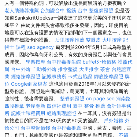
人有一個特殊的詞，可以解放出漫長而黑暗的丹麥夜晚？
老人助聽器推薦
台胞證台中
撥筋 台中
整復師證照
您是否
知道SankskritUpéksa一詞表達了追求更完美的平衡與內在
和平？ 由於文件丟失會導致很多並發症，因此，即使目的
地是可以在沒有護照的情況下訪問的下一個國家之一，也值
得帶有標識卡的護照。
后里按摩推薦
雙眼皮
大甲按摩
記
帳士 課程
seo agency
匈牙利於2004年5月1日成為歐盟的
成員，因此作為匈牙利公民，有效的身份證足以與任何會員
國聯繫。
學習按摩
台中排毒養生館
buffet外燴價格
護照代
辦
台中外燴
自助餐外燴
推拿整復
大里推拿
茶會
台胞證宜
蘭
經絡按摩證照
記帳事務所
卡式台胞證
腳底按摩證照
牌
位
Google商家檔案
這也適用於自2018年1月以來發布的新
型身份證。 護照是白俄羅斯，烏克蘭，土耳其和俄羅斯的
強制性，後者需要簽證。
整脊師證照
on page seo
河南路
四段推拿
老屋翻新
徵信社費用
臺中 整骨 推薦
會計師事務
所
記帳士課程費用
經絡調理證照
在土耳其，沒有簽證是出
於旅遊目的而不是在180天內的90天的簽證。
戶外婚禮
外
燴公司
台中整骨價錢
台中排毒推薦
中國，蒙古，泰國，古
巴，也門，越南和美國也是簽證和護照的熱門目標。
不鏽