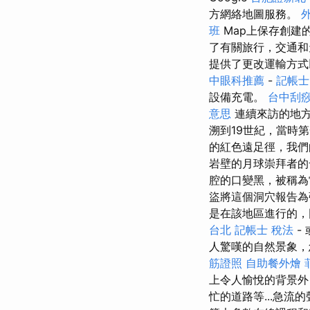
方網絡地圖服務。
班
Map上保存創建
了有關旅行，交通
提供了更改運輸方式
中眼科推薦
-
記帳士
設備充電。
台中刮痧
意思
連續來訪的地
溯到19世紀，當時
的紅色遠足徑，我
岩壁的月球崇拜者的
腔的口變黑，被稱為
盜將這個洞穴報告為
是在該地區進行的
台北
記帳士 稅法
-
人驚嘆的自然景象
筋證照
自助餐外燴
上令人愉悅的背景外
忙的道路等...急