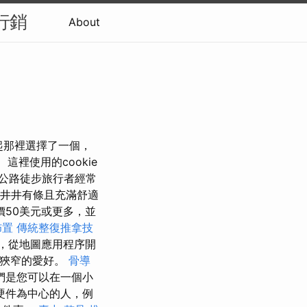
行銷
About
興起那裡選擇了一個，
這裡使用的cookie
公路徒步旅行者經常
，井井有條且充滿舒適
50美元或更多，並
佈置
傳統整復推拿技
，從地圖應用程序開
較狹窄的愛好。
骨導
們是您可以在一個小
硬件為中心的人，例