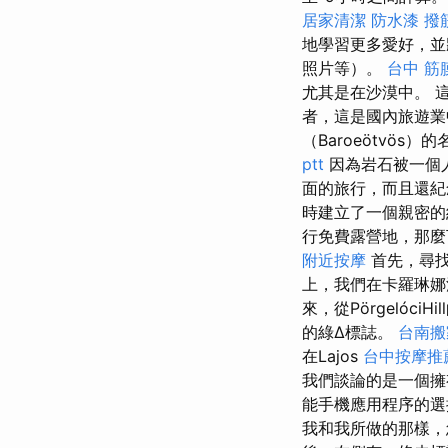
居家清潔
防水漆
撥
地學習更多愛好，並
照片等）。
台中 筋
尤其是在沙漠中。 這
者，這是國內旅遊
（Baroeötvö
ptt
因為岩石被一個
面的旅行，而且還紀
時建立了一個親密
行免費露營地，那麼
附近按摩
首先，尋找
上，我們在卡羅琳
來，從Pörgeló
的綠∆標誌。
台南搬
在Lajos
台中按摩推薦
我們談論的是一個擁
能手機應用程序的選
我和我所做的那樣，