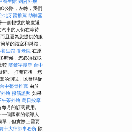
中養生館
到府外燴
O公路，左轉，我們
台北牙醫推薦
助聽器
著一個輕微的坡度返
共汽車的人仍在等待
，而且還為您提供的服
有簡單的浴室和淋浴，
毒養生館
養老院
在原
多時候，您必須採取
比較
關鍵字搜尋
台中
疑問。 打開它後，您
蠢的測試，以發現從
台中整骨推薦
由於
府外燴
撥筋證照
如果
下午茶外燴
烏日按摩
有每月的訂閱費用。
今一個國家的領導人
簡單，但實際上需要
前十大律師事務所
除