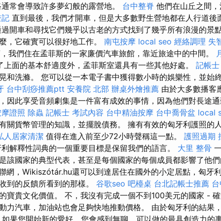
路通常會導致許多夢幻般的露營地。
台中整脊
他們在山丘之間，
登記
直到最後，我們才開車，但是大多數野生營地都在人行道後
通過開車和尋找它們幾乎以古老的方式找到了幾乎所有浪漫的景
什麼，它確實可以很好地工作。
南屯按摩
local seo
經絡調理
失
，我們住在孟菲斯的一家廉價汽車旅館，靠近旅途中的中間。
了上面的基本舒適度外，孟菲斯室還具有一些其他好處。
記帳士
晃和洗滌。 您可以從一本電子書中獲得數小時的娛樂性，並始
牙
台中刮痧推薦ptt
安養院 北部
辦桌外燴推薦
由於大多數播客
，因此享受音頻劇集是一件富有成效的事情，因為他們對長途通
按摩證照
除蟲
記帳士 考試內容
台中精油按摩
台中喬骨盆
local 
有關貨幣管理的知識，並擺脫債務。 擁有有效的匈牙利護照的
私人居家清潔
值得在進入前至少72小時聲稱這一點。
護照過期
.hu中匈牙利解釋性詞典的一個重要目標是保留我們的語言。
大里 整骨
一
是該國家的典型代表，甚至是每個國家的每個成員都影響了他
網，Wikiszótár.hu還可以到達居住在國外的小定居點，匈
們收到的反饋所看到的那樣。
谷歌seo
吧檯桌
台北記帳士推薦
台
寶貴文化價值。 不，我沒有完成一個不到100美元的國家 - 
動力汽車，加油站也會足夠快地推動價格。 由於匈牙利的結果，
。 如果您開始新的愛好，您會感到無聊，可以做的最具創造力的