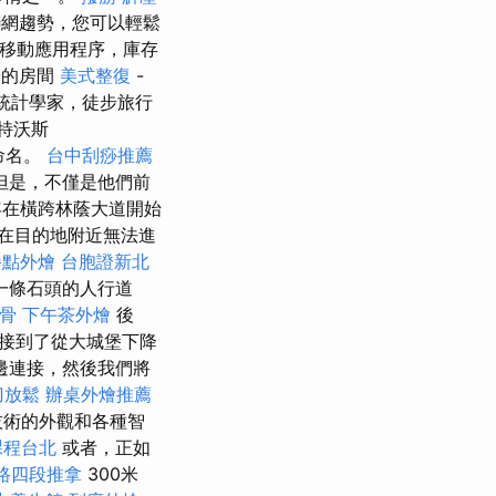
網趨勢，您可以輕鬆
，移動應用程序，庫存
營的房間
美式整復
-
人口統計學家，徒步旅行
特沃斯
命名。
台中刮痧推薦
但是，不僅是他們前
年在橫跨林蔭大道開始
在目的地附近無法進
餐點外燴
台胞證新北
一條石頭的人行道
骨
下午茶外燴
後
中連接到了從大城堡下降
邊連接，然後我們將
刀放鬆
辦桌外燴推薦
技術的外觀和各種智
課程台北
或者，正如
路四段推拿
300米