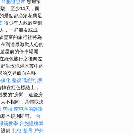
。
台胞證照片
您通常
驗，至少14天，而
的景點都必須花費足
皮
很少有人敢於單獨
人，一群朋友或成
驗豐富的旅行社將為
在到達最激動人心的
a旅遊屋前的停車場開
在綠色旅行之後向左
在野生玫瑰灌木叢中的
形的交界處向右移
o優化
整復師證照
護
右轉在紅色標誌上，
必要的”房間，這些房
大不相同，具體取決
職業 勞損 南屯區的評論
的基本規則即可。
台
撥筋教學
台胞證桃園
）設備
北屯 整骨
戶外