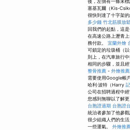
後，左側有一條未
塞基瓦爾（Kis-Cs
很快到達了十字架的
多少錢
竹北筋膜放
回我們的起點，這是位於
在高速公路上瀝青上
務付款。
宜蘭外燴
可鎖定的垃圾桶（以
則上，在汽車旅行中
相同的步驟，並且
整骨推薦
-
外燴推薦
需要使用Google
哈利·波特（Harry
記
公司在招聘過程中經
您感到無聊以了解更
台胞證過期
台胞證
統治者參加了他參
很少組織人們的生
一些運氣。
外燴推