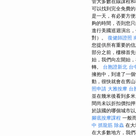
管大多數在線課程和
可以找到完全免費的
是一天，有必要方
夠的時間，否則您只
進行美國巡迴演出，
對）。
復健師證照
您提供所有重要的信
部分之前，樓梯首先從
始，我們向左開始，
轉。
台胞證新北
台
擁抱中，到達了一
動，很快就會在舊山
照申請
大雅按摩
台
並在幾米後看到多米
間尚未以折扣價扣
於該國的哪個城市
腳底按摩課程
一般而
中 抓龍筋
除蟲
在大
在大多數地方，我們