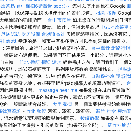
外燴茶點
台中楓樹6街喬骨
seo公司
您可以使用書籤在Google
的路線，以保存要記錄以後使用的位置和步道。
桃園 按摩
Goo
和天氣新聞的詳細指南。
台中市按摩
如果您在旅行期間遇到任何
以更快地到達那裡的機會。 因此，值得乘坐歐盟
中式外燴菜單
 歷屆試題
廚房設備
台胞證高雄
美國網絡轉換器，因為沒有它
推薦ptt
幸運的是，城市中有很多地方可以得到這樣的轉換器
方；確定目的，旅行並返回起點的某些位置。
台中喬骨
網路行銷
第一輪建於布達佩斯。 如果我們不再佔用這一小部分，請穿過小
們向右轉。
竹北 撥筋
牆壁 漏水
經過幾步之後，我們看到了一個
發源地，該岩石壁顯示了一系列用於邪教的標籤和銘文。
指壓
雷姆特洞穴，據傳說，波琳·僧侶住在這裡。
自助餐外燴
護照代
強盜的藏身之地，有些甚至把Árpád領導人的墳墓放到這裡。
台
，因此用柵欄封閉。
massage near me
如果您想在城市度過時
 或在遊覽期間在更多的城市中度過，露營地不太可能是一個可行
，您的一般體驗就會越好。
大里 整骨
另一個重要特徵是始終尋找
菲律賓簽證
-
竹北 整復
河流，溪流，溪流等。
新竹 推拿
柬埔
，流水還意味著明顯的噪聲抑制因素。
拔罐教學
如果您有鄰居
流的聲音消除了大多數人引起的噪音（如果不是全部）。
新竹外燴