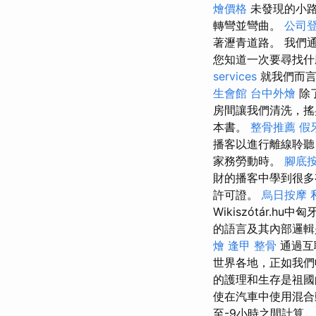
燴價格
未發現的小
轉彎並彎曲。
公司
著瀝青道路。 我們
您知道一次要尋找
services
就我們而言
生會館
台中外燴
除
房間讓我們清洗，搖
本書。
整骨推薦
假
播客以進行離線聆聽
家務勞動時。
腳底
財的播客中學到很多
許可證。
烏日按摩
Wikiszótár
的語言及其內部邏輯
燴
逢甲 整骨
通過互聯
世界各地，正如我
的護理和生存是祖國的
使在汽車中使用混合
至-9小時之間計算