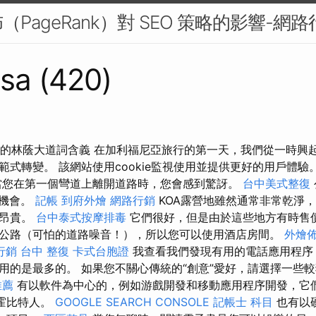
PageRank）對 SEO 策略的影響-網路
sa (420)
hu字典中的林蔭大道詞含義 在加利福尼亞旅行的第一天，我們從一時
式轉變。 該網站使用cookie監視使用並提供更好的用戶體驗。 
當您在第一個彎道上離開道路時，您會感到驚訝。
台中美式整復
為機會。
記帳
到府外燴
網路行銷
KOA露營地雖然通常非常乾淨
常昂貴。
台中泰式按摩排毒
它們很好，但是由於這些地方有時售價
公路（可怕的道路噪音！），所以您可以使用酒店房間。
外燴
行銷
台中 整復
卡式台胞證
我查看我們發現有用的電話應用程序
用的是最多的。 如果您不關心傳統的“創意”愛好，請選擇一些
推薦
有以軟件為中心的，例如游戲開發和移動應用程序開發，它
Y霍比特人。
GOOGLE SEARCH CONSOLE
記帳士 科目
也有以