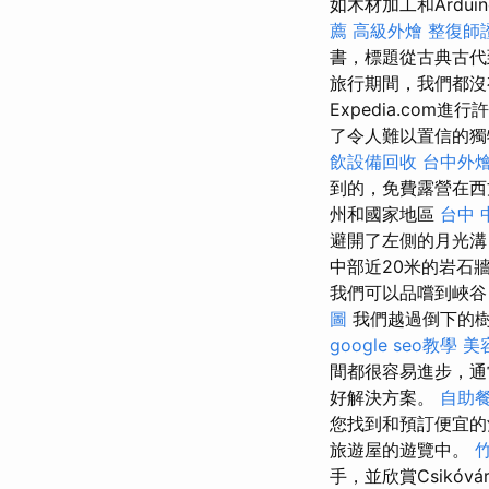
如木材加工和Ardui
薦
高級外燴
整復師
書，標題從古典古代
旅行期間，我們都沒有
Expedia.com
了令人難以置信的獨
飲設備回收
台中外
到的，免費露營在
州和國家地區
台中 
避開了左側的月光溝
中部近20米的岩石
我們可以品嚐到峽谷
圖
我們越過倒下的
google seo教學
美
間都很容易進步，通
好解決方案。
自助
您找到和預訂便宜的酒店
旅遊屋的遊覽中。
手，並欣賞Csikóv