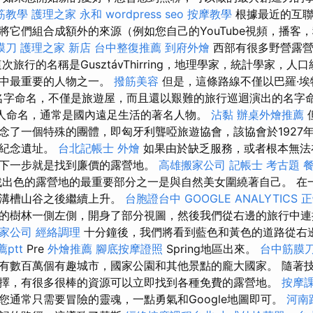
筋教學
護理之家 永和
wordpress seo
按摩教學
根據最近的互聯
將它們組合成額外的來源（例如您自己的YouTube視頻，播客
膜刀
護理之家 新店
台中整復推薦
到府外燴
西部有很多野營露
次旅行的名稱是GusztávThirring，地理學家，統計學家，
業中最重要的人物之一。
撥筋美容
但是，這條路線不僅以巴羅·埃
s）的名字命名，不僅是旅遊屋，而且還以艱難的旅行巡迴演出的名字
人命名，通常是國內遠足生活的著名人物。
沾黏
辦桌外燴推薦
念了一個特殊的團體，即匈牙利聾啞旅遊協會，該協會於1927
的紀念遺址。
台北記帳士
外燴
如果由於缺乏服務，或者根本無法
下一步就是找到廉價的露營地。
高雄搬家公司
記帳士 考古題
出色的露營地的最重要部分之一是與自然美女圍繞著自己。 在
娜溝槽山谷之後繼續上升。
台胞證台中
GOOGLE ANALYTICS
正
ciHill的樹林一側左側，開身了部分視圖，然後我們從右邊的旅行
家公司
經絡調理
十分鐘後，我們將看到藍色和黃色的道路從右
ptt
Pre
外燴推薦
腳底按摩證照
Spring地區出來。
台中筋膜
有數百萬個有趣城市，國家公園和其他景點的龐大國家。 隨著
擇，有很多很棒的資源可以立即找到各種免費的露營地。
按摩
您通常只需要冒險的靈魂，一點勇氣和Google地圖即可。
河南