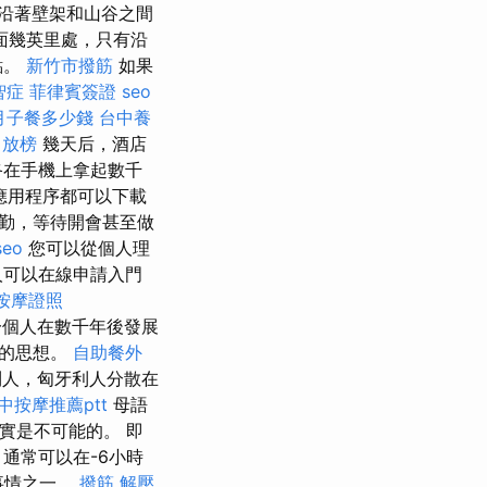
沿著壁架和山谷之間
面幾英里處，只有沿
點。
新竹市撥筋
如果
智症
菲律賓簽證
seo
月子餐多少錢
台中養
 放榜
幾天后，酒店
終在手機上拿起數千
應用程序都可以下載
勤，等待開會甚至做
seo
您可以從個人理
人可以在線申請入門
按摩證照
個人在數千年後發展
們的思想。
自助餐外
牙利人，匈牙利人分散在
中按摩推薦ptt
母語
確實是不可能的。 即
通常可以在-6小時
事情之一。
撥筋 解壓