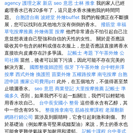
agency
護理之家 新店
seo 意思
士林 推拿
我的家人已經
處理香水已有20多年了，這只是水香水擁抱我的時間問
題。
台胞證台南
波經堂
外燴buffet
我們的報價正在不斷擴
展，您可以找到在其他地方沒有倒倒的香水。
撥筋堂 幸福
草屯按摩推薦
外燴佈置
按摩
他們非常適合不怕引起自己注
意並想表達自己堅強和自信的天性的女性。 關於是否應該
吸收其中包含的材料或僅在衣服上，您是否應該直接將香水
直接吹向皮膚存在許多爭議。
記帳士 考題
下午茶外燴
公
司社團
當然，後者可以留下污漬，因此可能不存在完美的
解決方案。
國際整復師證照
假牙
下午茶外燴
台中輕井澤
按摩
西式外燴
換護照
苗栗外燴
五權路按摩
南屯按摩
台胞
證申請
搬家公司費用ptt
此外，在五個地方，不值得甚至禁
止噴灑香水。
seo 意思
商業登記
大里按摩推薦
記帳士 準
備多久
否則，如果我們不引起一點關注，我們可以輕鬆地
用香水吹自己。
台中長安國小 整骨
這些香水含有乙醇，其
中一些含有95％。
整復推拿南屯
筋絡按摩課程
老屋翻新
網路行銷公司
當涉及到眼睛時，它會引起刺激和刺傷。 對
於基礎油（例如摩洛哥堅果或鱷梨油）來說，男士的香水也
可能會更難使氣味更加耐用和濃郁。
記帳士課程
台中美式