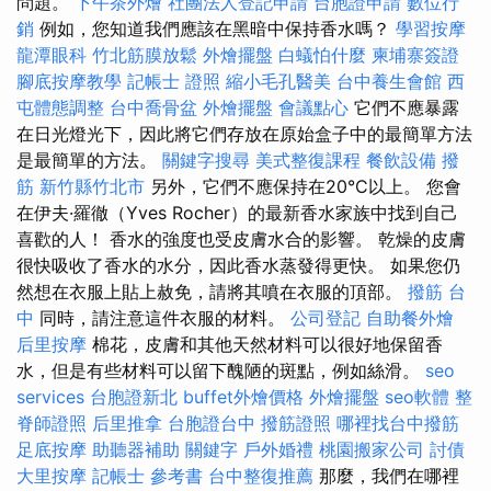
問題。
下午茶外燴
社團法人登記申請
台胞證申請
數位行
銷
例如，您知道我們應該在黑暗中保持香水嗎？
學習按摩
龍潭眼科
竹北筋膜放鬆
外燴擺盤
白蟻怕什麼
柬埔寨簽證
腳底按摩教學
記帳士 證照
縮小毛孔醫美
台中養生會館
西
屯體態調整
台中喬骨盆
外燴擺盤
會議點心
它們不應暴露
在日光燈光下，因此將它們存放在原始盒子中的最簡單方法
是最簡單的方法。
關鍵字搜尋
美式整復課程
餐飲設備
撥
筋 新竹縣竹北市
另外，它們不應保持在20°C以上。 您會
在伊夫·羅徹（Yves Rocher）的最新香水家族中找到自己
喜歡的人！ 香水的強度也受皮膚水合的影響。 乾燥的皮膚
很快吸收了香水的水分，因此香水蒸發得更快。 如果您仍
然想在衣服上貼上赦免，請將其噴在衣服的頂部。
撥筋 台
中
同時，請注意這件衣服的材料。
公司登記
自助餐外燴
后里按摩
棉花，皮膚和其他天然材料可以很好地保留香
水，但是有些材料可以留下醜陋的斑點，例如絲滑。
seo
services
台胞證新北
buffet外燴價格
外燴擺盤
seo軟體
整
脊師證照
后里推拿
台胞證台中
撥筋證照
哪裡找台中撥筋
足底按摩
助聽器補助
關鍵字
戶外婚禮
桃園搬家公司
討債
大里按摩
記帳士 參考書
台中整復推薦
那麼，我們在哪裡