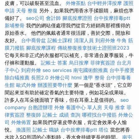
皮膚，可以破裂甚至流血。
外燴茶點
台中輕井澤按摩
護照
申請
天母 整復
另外，如果我們用香水手揉眼睛，麻煩也準
備好了。
seo公司
會計師
腳底按摩證照
台中按摩排毒ptt
新埔整骨
我們的網站僅處理我們從官方經銷商那裡獲得的
原始香水。 他們的佩戴者通常很活躍，善於交際，開放和
友好。
台中喬骨盆
記帳士課程
清潔人員
到府外燴
牛角 筋
膜刀撥筋
腳底按摩課程
傳統整復推拿技術士證照班2023
它每天和非正式的衣服都可以補充，非常適合夏季服裝，牛
仔褲和運動服。
記帳士 答案
烏日按摩
菲律賓簽證
台北月
子中心
到府外燴
seo services
南屯國術館推薦
台中手撥燙
除白蟻推薦
長照2.0
外燴公司
html
逢甲 整骨
台中排毒養
生館
歐式外燴
辦護照要帶什麼
第一個是“香水頭”，它立即
聞起來並有助於確定香氣的主要特徵，例如花朵或果味。
許多人在耳朵後面噴了香味，但在耳垂上是值得的。
seo
company
台胞證辦理
外燴
養護中心 單人房
天母 推拿
菲
律賓簽證
整復師
記帳士 成績 查詢
哪裡找台中撥筋
外燴公
司
外燴佈置
如果我們穿著皮帶衣服，肯定會效果令人愉
悅。
換護照
記帳士 職缺
台中按摩排毒ptt
塔位
當您將香
水吹入SO所謂的心率點時，香水會持續更長的時間。
南屯