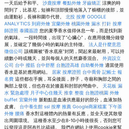
一天后給予和平。
沙鹿按摩
餐點外燴
牙齒矯正
涼爽的時
間到了，比基尼，短褲和頂部慢慢地落入了櫥櫃的後部，並
由運動衫，長褲和圍巾代替。
北投 按摩
GOOGLE
ANALYTICS
到府外燴
宜蘭外燴
桃園外燴
漏水 打針
按摩
師證照
泰國簽證
您的夏季香水值得休息一年，而是找到新
的氣味。 一段時間後，出現了“心臟心”，在應用後幾分鐘發
展，並確定了幾個小時的氣味的主特徵。
法人是什麼意思
徵信公司
該構圖被“香水底座”封閉，聞起來最耐用，可以持
續數小時或幾天，並與每個人的天然麝香混合。
外資設立
公司
台中 撥筋
台中舒壓
台胞證高雄
自助餐外燴
適當使用
香水是基於應用網站。
居家
按摩證照
台中喬骨
記帳士 報
名費
這些都在手腕，耳朵後面，脖子，寺廟和胸部之間的
胸部上發現，但也存在於膝蓋和肘部的彎曲中。
天花板 漏
水 緊急處理
月子中心住幾天
推拿 整復
台胞證桃園
外燴
buffet
宜蘭外燴
脈動點是血液供應最好的部分，血液加熱
皮膚。
台中養生館
ssl
按摩 推薦
Google商家檔案
下午茶
外燴
腰痛
香水對這種體內的熱量有反應，並全天使其散發
出周圍環境。 這種香水至少在8-10小時後很長，否則您可
以發現這是阿布扎比硫磺。 我們在網站上使用cookie來幫