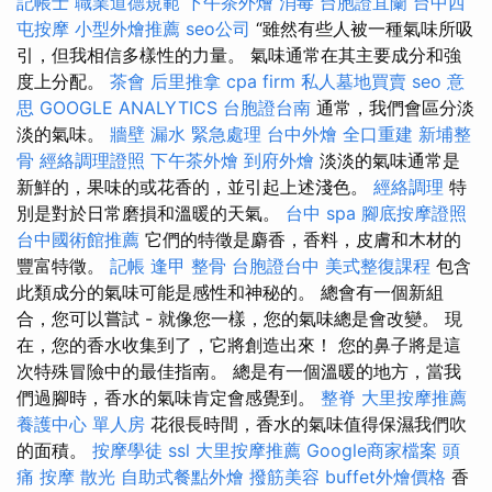
記帳士 職業道德規範
下午茶外燴
消毒
台胞證宜蘭
台中西
屯按摩
小型外燴推薦
seo公司
“雖然有些人被一種氣味所吸
引，但我相信多樣性的力量。 氣味通常在其主要成分和強
度上分配。
茶會
后里推拿
cpa firm
私人墓地買賣
seo 意
思
GOOGLE ANALYTICS
台胞證台南
通常，我們會區分淡
淡的氣味。
牆壁 漏水 緊急處理
台中外燴
全口重建
新埔整
骨
經絡調理證照
下午茶外燴
到府外燴
淡淡的氣味通常是
新鮮的，果味的或花香的，並引起上述淺色。
經絡調理
特
別是對於日常磨損和溫暖的天氣。
台中 spa
腳底按摩證照
台中國術館推薦
它們的特徵是麝香，香料，皮膚和木材的
豐富特徵。
記帳
逢甲 整骨
台胞證台中
美式整復課程
包含
此類成分的氣味可能是感性和神秘的。 總會有一個新組
合，您可以嘗試 - 就像您一樣，您的氣味總是會改變。 現
在，您的香水收集到了，它將創造出來！ 您的鼻子將是這
次特殊冒險中的最佳指南。 總是有一個溫暖的地方，當我
們過腳時，香水的氣味肯定會感覺到。
整脊
大里按摩推薦
養護中心 單人房
花很長時間，香水的氣味值得保濕我們吹
的面積。
按摩學徒
ssl
大里按摩推薦
Google商家檔案
頭
痛 按摩
散光
自助式餐點外燴
撥筋美容
buffet外燴價格
香