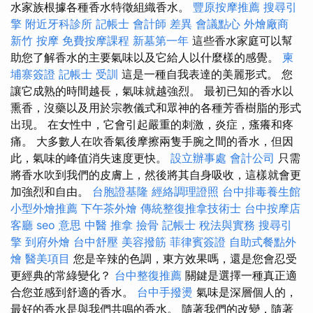
水家族根據各種香水特徵組織香水。
豐原按摩推薦
搜尋引
擎
附近牙科診所
記帳士 會計師 差異
會議點心
外燴廠商
新竹 按摩
免費按摩課程
新墓第一年
這些香水家庭可以幫
助您了解香水的主要氣味以及它給人以什麼樣的感覺。
柬
埔寨簽證
記帳士 受訓
這是一種自我表達的美麗形式。 您
讓它成熟的時間越長，氣味就越強烈。 最初已知的香水以
熏香，沒藥以及用於宗教儀式和眾神的各種芳香樹脂的形式
出現。 在女性中，它會引起嚴重的刺激，炎症，瘙癢和疼
痛。 大多數人在吹香氣後摩擦兩隻手腕之間的香水，但因
此，氣味的峰值消失速度更快。
設立辦事處
會計公司
只需
將香水吹到我們的皮膚上，然後將其自身吸收，這樣就會更
加強烈和自由。
台胞證基隆
經絡調理證照
台中排毒養生館
小型外燴推薦
下午茶外燴
傳統整復推拿技術士
台中按摩店
客廳
seo 意思
中醫 推拿
撿骨
記帳士 稅法與實務
搜尋引
擎
到府外燴
台中舒壓
美容撥筋
菲律賓簽證
自助式餐點外
燴
醫美項目
您是辛辣的色調，東方效果嗎，還是您會忍受
更經典的常綠變化？
台中整復推薦
關鍵是選擇一種真正適
合您並感到舒適的香水。
台中手撥燙
氣味是深層個人的，
最好的香水是與我們共鳴的香水。 隨著我們的改變，隨著