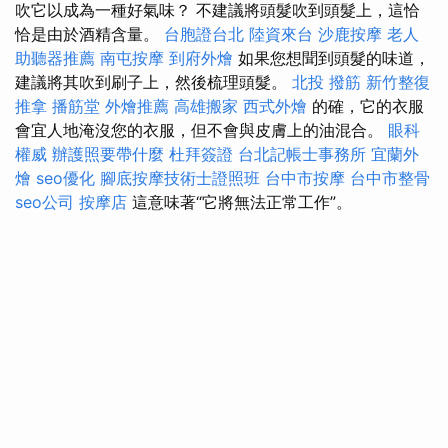
吹它以成為一種好氣味？ 不建議將頭髮吹到頭髮上，這恰
恰是由於酒精含量。
台胞證台北
陸資來台
沙鹿按摩
老人
助聽器推薦
南屯按摩
到府外燴
如果您想聞到頭髮的味道，
建議將其吹到刷子上，然後梳理頭髮。
北投 撥筋
新竹整復
推拿
播筋堂
外燴推薦
高雄搬家
西式外燴
的確，它的衣服
會宜人地淹沒您的衣服，但不會與皮膚上的油混合。
眼科
權威
辦護照要帶什麼
杜拜簽證
台北記帳士事務所
宜蘭外
燴
seo優化
腳底按摩技術士證照班
台中市按摩
台中市整骨
seo公司
按摩店
這意味著“它將無法正常工作”。