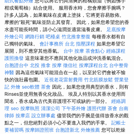
助式餐點外燴
您可以將它們與清爽的柑橘類油（例如佛手
柑或葡萄柚）結合使用。 服用香水時，您會摩擦手腕嗎？
許多人認為，如果氣味在皮膚上塗抹，它將更容易散佈。
摩擦的“殺死”氣味並防止其發育。 因此，如果您希望您的香
水盡可能長時間，請小心滋潤並適當滋養皮膚。
足底按摩
外燴公司
網路行銷
吧檯桌
竹北推拿整復
每種香水都有自
己獨特的氣味。
會計事務所 台北
指壓課程
如果您希望它
展開，則不應穿其他香氣。
台中 按摩
茶會點心
經絡課程
護照換發
這意味著您不應與其他化妝品或沖洗香氣混合。
台胞證台中
北投 推拿
按摩
徵信社
按摩課程台北
台中整骨
神醫
因為這些氣味可能混合在一起，以至於它們會被不愉
快的強壯霧包圍。
近視老花雷射費用
竹北筋膜放鬆
營業登
記
外燴
seo軟體
茶會
因此，如果您使用典型的香水，則有
Rinses並使用無香化化妝品。 埃及人特別以其香水使用而
聞名，香水成為古代美容護理不可或缺的一部分。
經絡調
理
seo
按摩執照
清潔公司
下午茶外燴
護照代辦
茶會
台南
律師
按摩店
設立辦事處
儘管我們的手腕是值得放香水的觀
點之一，但您絕對必須小心不要進入我們的手掌。
記帳士
要補習嗎
按摩師證照班
台胞證新北
外燴推薦
您可以乾燥