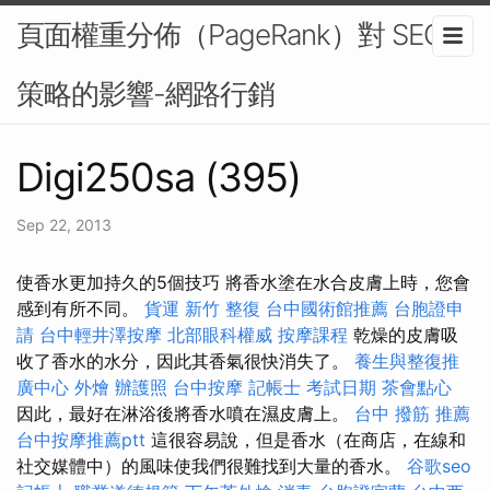
頁面權重分佈（PageRank）對 SEO
策略的影響-網路行銷
Digi250sa (395)
Sep 22, 2013
使香水更加持久的5個技巧 將香水塗在水合皮膚上時，您會
感到有所不同。
貨運
新竹 整復
台中國術館推薦
台胞證申
請
台中輕井澤按摩
北部眼科權威
按摩課程
乾燥的皮膚吸
收了香水的水分，因此其香氣很快消失了。
養生與整復推
廣中心
外燴
辦護照
台中按摩
記帳士 考試日期
茶會點心
因此，最好在淋浴後將香水噴在濕皮膚上。
台中 撥筋 推薦
台中按摩推薦ptt
這很容易說，但是香水（在商店，在線和
社交媒體中）的風味使我們很難找到大量的香水。
谷歌seo