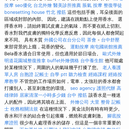
按摩
seo優化
台北外燴
醫美診所推薦
脹氣 按摩
整復學徒
bonesetting house
竹北 撥筋
這些包括手腕，耳朵後面的
區域或肘部的內部。 因此，建議在跳動點上使用香水。 選
擇香水時，請始終嘗試皮膚上的氣味，而不要在紙上切割。
香水對我們皮膚的獨特化學反應反應，因此每個人都會聞起
來不同。 具有木質
外國公司在台分公司
茶會
-
台中舒壓
東部背景的上癮，花香的變化。
運動按摩
南屯國術館推薦
Bela香水適合日常使用，但也適用於節日場合。
歐式外燴
明道花園城整復推拿
buffet外燴價格
台中養生館
他可能處
於某種情況下，周圍的人的氣味幾乎打擾了您。
老人養護
單人房
台胞證
記帳士 自學 ptt
聽力檢查
經絡課程
經絡按
摩教學
不管您的工作場所如何，電車，太強壯的香水都會
打擾別人，甚至刺激您的環境。
seo agency
護照代辦
高
雄律師
居家清潔一小時多少錢
台中 撥筋
該香水是一種迷
人的配件，因此將其噴在上面。
外燴公司
大里 整骨
記帳
士 稅務相關法規
在這種情況下，黃金法則有時有時更少。
香水和汗水的結合會引起瘙癢，燃燒和皮膚刺激。
腳底按
摩證照
很少有人處理香水的儲存，但這是一個非常重要的