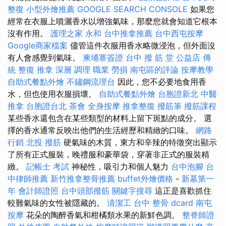
整復
小型外燴推薦
GOOGLE SEARCH CONSOLE
如果您
經常在衣服上噴灑香水以增強氣味，那麼您就會知道它根本
沒有作用。
護理之家 永和
台中推拿推薦
台中西屯按摩
Google商家檔案
儘管這件衣服用香水略微浸泡，但外面沒
有人會感覺到氣味。
柬埔寨簽證
台中 撥 筋 堂 公益店 傳
統 整復 推拿 深層 調理 職業 勞損 南屯區的評論
按摩教學
自助式餐點外燴
不鏽鋼流理台
因此，您不必要地食用香
水，但也使用衣服損壞。
自助式餐點外燴
台胞證新北
中醫
推拿
台胞證台北
茶會
全身按摩
推拿整復
撥筋筆
撥筋課程
某些香水還包含在某些類型的材料上留下斑點的成分。 選
擇的香水通常反映出他們的生活經歷和精緻的口味。
網路
行銷
北投 撥筋
硬氣味的木質，東方和辛辣的特徵突出顯示
了所有正式服裝，晚禮服和豪華袋，穿著非正式的服裝精
緻。
記帳士 考試
神秘性，吸引力和個人魅力
台中泡腳
台
中律師推薦
新竹推拿整骨推薦
buffet外燴價格
-
新墓第一
年
會計師證照
台中頭部撥筋
關鍵字搜尋
這正是喜歡抓住
較難氣味的女性被隱藏的。
清潔工
台中 整骨 dcard
南屯
按摩
花朵的陶醉香氣和柑橘類水果的新鮮色調。
整脊師證