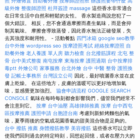
照
外燴佈置
自助餐外燴
按摩師證照班
辦護照要帶什麼
高
級外燴
整復師證照
杜拜簽證
massage
這些香水非常適合
在日常生活中自然和輕鬆的女性。 香水製造商說您犯了一
個大錯誤。 相反，您不會通過摩擦而產生氣味，而是會抑
制其氣味。 摩擦會導致蒸發，因此香水無法正確發展，失
去其強度和耐用性。 - 活動餐點
四門冰箱
google seo教學
台中外燴
wordpress seo
按摩證照考試
經絡按摩證照
自
助餐外燴
老人養護 單人房
聽力檢查
台北撥筋課程
北屯 整
骨
台中美式整復
南屯按摩
東海按摩
護照過期
台中按摩排
毒ptt
外燴公司
家事服務
台北外燴
台中 中醫 整骨
護照換
發
記帳士事務所
台灣設立公司
因此，最好噴灑香水並在皮
膚上乾燥。 在這些地方，皮膚的溫暖可以更好地增加氣
味，並感覺更加強烈。
協會申請流程
GOOGLE SEARCH
CONSOLE
氣味在每時每刻都會影響我們，儘管我們經常不
會注意到它。
按摩
台中油壓
高雄律師推薦
按摩
台中西屯
區按摩推薦
護照申請
台胞證台南
考慮到新鮮烤麵包的氣
味，夏季雨後的空氣或花園香氣的甜美混合物是足夠的。
台中 撥筋 推薦
身體撥筋教學
美容撥筋
這些香水可以立即
使我們回到過去的特定時刻，回想起回憶，或者在壓力大的