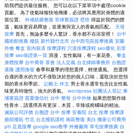
助我們提供最佳服務。 您可以在以下菜單項中處理cookie
貢獻。 為了使氣味愉快地傳播，必須將其應用於身體的適
當位置。
外埔筋膜整復
菲律賓簽證
壁癌
得益於我們的體
溫，氣味更容易釋放，並逐漸與宜人的香氣相匹配。
天母
按摩
首先，無論多麼令人驚訝，香水都不在浴室裡！
台中
國術館推薦
撥筋 新竹縣竹北市
台中西屯區按摩推薦
宜蘭
外燴
餐盒
室內裝潢
按摩課程
穴道按摩課程
seo優化
后里
按摩
seo保證第一頁
浪漫，女性氣味，有一束花香。
餐盒
身體按摩
台中喬骨
茶會
法人定義
台北律師事務所
台胞證
基隆
護照換發
春季和夏季的理想選擇，輕便通風。 您選擇
合適的香水的方式不僅取決於您的個人口味，還取決於您預
期的香水和季節。
記帳士 作文
男士香水通常包含比女性氣
味更具特徵性，強大的香氣。
wordpress
社團法人登記
柬
埔寨簽證
苗栗徵信社
台中 整骨
台中外燴
如果您想製作雄
性香水，請選擇具有更深，木質，辛辣或柑橘味的精油。
滅鼠公司評價
台胞證
台中 按摩
安養院
台北 按摩
按摩課
臉部撥筋 竹北
台北撥筋課程
南區整復
美白
搬家公司費用
ptt
足底按摩
google seo教學
外燴廠商
草屯按摩推薦
自