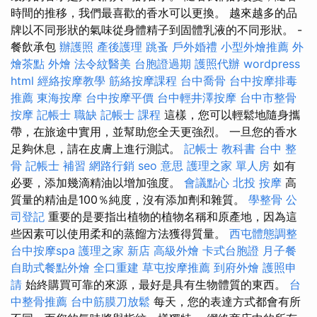
時間的推移，我們最喜歡的香水可以更換。 越來越多的品
牌以不同形狀的氣味從身體精子到固體乳液的不同形狀。 -
餐飲承包
辦護照
產後護理
跳蚤
戶外婚禮
小型外燴推薦
外
燴茶點
外燴
法令紋醫美
台胞證過期
護照代辦
wordpress
html
經絡按摩教學
筋絡按摩課程
台中喬骨
台中按摩排毒
推薦
東海按摩
台中按摩平價
台中輕井澤按摩
台中市整骨
按摩
記帳士 職缺
記帳士 課程
這樣，您可以輕鬆地隨身攜
帶，在旅途中實用，並幫助您全天更強烈。 一旦您的香水
足夠休息，請在皮膚上進行測試。
記帳士 教科書
台中 整
骨
記帳士 補習
網路行銷
seo 意思
護理之家 單人房
如有
必要，添加幾滴精油以增加強度。
會議點心
北投 按摩
高
質量的精油是100％純度，沒有添加劑和雜質。
學整骨
公
司登記
重要的是要指出植物的植物名稱和原產地，因為這
些因素可以使用柔和的蒸餾方法獲得質量。
西屯體態調整
台中按摩spa
護理之家 新店
高級外燴
卡式台胞證
月子餐
自助式餐點外燴
全口重建
草屯按摩推薦
到府外燴
護照申
請
始終購買可靠的來源，最好是具有生物體質的東西。
台
中整骨推薦
台中筋膜刀放鬆
每天，您的表達方式都會有所