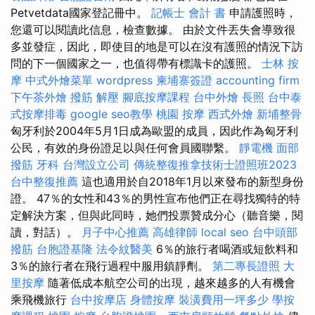
Petvetdata國家登記冊中。
記帳士 會計 書
申請護照時，
您還可以閱讀此信息，檢查數據。 由於文件丟失會導致很
多並發症，因此，即使目的地是可以在沒有護照的情況下訪
問的下一個國家之一，也值得帶有標識卡的護照。
士林 按
摩
中式外燴菜單
wordpress
柬埔寨簽證
accounting firm
下午茶外燴
撥筋 解壓
腳底按摩課程
台中外燴
長照
台中泰
式按摩排毒
google seo教學
桃園 按摩
西式外燴
新埔整骨
匈牙利於2004年5月1日成為歐盟的成員，因此作為匈牙利
公民，有效的身份證足以與任何會員國聯繫。
靜電機
面部
撥筋
牙科
台灣設立公司
傳統整復推拿技術士證照班2023
台中整復推薦
這也適用於自2018年1月以來發布的新型身份
證。 47％的女性和43％的男性宣布他們正在尋找獨特的特
定解決方案，但與此同時，她們投票贊成分心（聽音樂，閱
讀，對話）。
月子中心推薦
高雄律師
local seo
台中頭部
撥筋
台胞證基隆
法令紋醫美
6％的旅行者喝酒或短飲料和
3％的旅行者在飛行過程中服用鎮靜劑。
第二專長證照
大
里按摩
隨著低成本航空公司的出現，越來越多的人有機會
乘飛機旅行
台中按摩店
身體按摩
裝潢費用一坪多少
學按