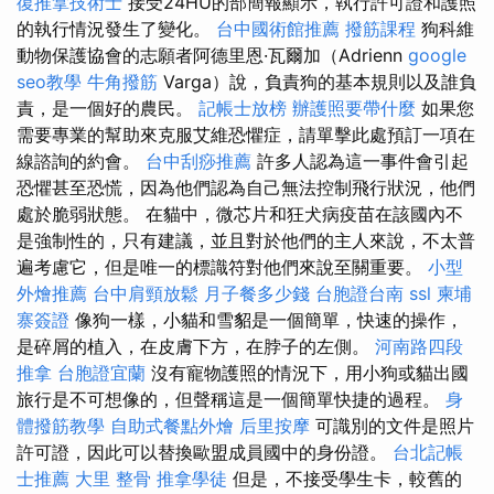
復推拿技術士
接受24HU的部簡報顯示，執行許可證和護照
的執行情況發生了變化。
台中國術館推薦
撥筋課程
狗科維
動物保護協會的志願者阿德里恩·瓦爾加（Adrienn
google
seo教學
牛角撥筋
Varga）說，負責狗的基本規則以及誰負
責，是一個好的農民。
記帳士放榜
辦護照要帶什麼
如果您
需要專業的幫助來克服艾維恐懼症，請單擊此處預訂一項在
線諮詢的約會。
台中刮痧推薦
許多人認為這一事件會引起
恐懼甚至恐慌，因為他們認為自己無法控制飛行狀況，他們
處於脆弱狀態。 在貓中，微芯片和狂犬病疫苗在該國內不
是強制性的，只有建議，並且對於他們的主人來說，不太普
遍考慮它，但是唯一的標識符對他們來說至關重要。
小型
外燴推薦
台中肩頸放鬆
月子餐多少錢
台胞證台南
ssl
柬埔
寨簽證
像狗一樣，小貓和雪貂是一個簡單，快速的操作，
是碎屑的植入，在皮膚下方，在脖子的左側。
河南路四段
推拿
台胞證宜蘭
沒有寵物護照的情況下，用小狗或貓出國
旅行是不可想像的，但聲稱這是一個簡單快捷的過程。
身
體撥筋教學
自助式餐點外燴
后里按摩
可識別的文件是照片
許可證，因此可以替換歐盟成員國中的身份證。
台北記帳
士推薦
大里 整骨
推拿學徒
但是，不接受學生卡，較舊的