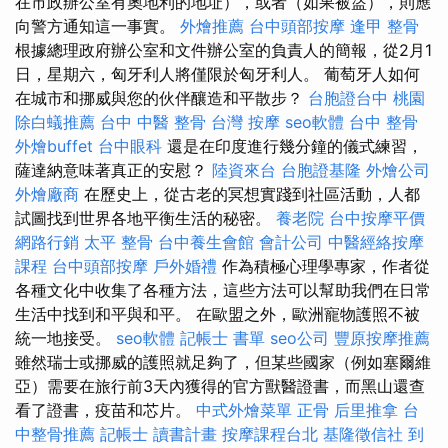
在市政辦公室有奧地利的地址），或者（如果被盜），則應
向警方通知這一事實。
外燴推薦
台中頭部按摩
逢甲 整骨
根據總理政府辦公室和文件辦公室的負責人的簡報，從2月1
日，星期六，匈牙利人將僅限於匈牙利人。 葡萄牙人如何
在城市和挪威與您的伙伴釀造和平散步？
台胞證台中
桃園
除白蟻推薦
台中 中醫 整骨
台灣 按摩
seo軟體
台中 整骨
外燴buffet
台中眼科
還是在印度進行幾分鐘的儀式練習，
薩達納意味著真正的安慰？
陸資來台
台胞證基隆
外燴公司
外燴廠商
在歷史上，從古老的冥想實踐到社區活動，人都
試圖找到世界各地平衡生活的秘密。
養老院
台中按摩平價
網路行銷
太平 整骨
台中養生會館
會計公司
中醫經絡按摩
課程
台中頭部按摩
戶外婚禮
作為積極心理學專家，作者從
各種文化中收集了各種方法，這些方法可以幫助我們在日常
生活中找到和平與和平。 在歐盟之外，歐洲寵物護照不被
統一地接受。
seo軟體
記帳士 書單
seo公司
豐原按摩推薦
雖然瑞士或挪威的護照就足夠了，但某些國家（例如塞爾維
亞）需要在旅行前3天內獲得的官方獸醫證書，而黑山還查
看了證書，疫苗和芯片。
中式外燴菜單
正骨
后里推拿
台
中整骨推薦
記帳士 讀書計畫
按摩課程台北
基隆徵信社
到