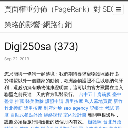
頁面權重分佈（PageRank）對 SEO
策略的影響-網路行銷
Digi250sa (373)
Sep 22, 2013
您只能與一條狗一起越境：我們期待要求寵物護照旅行 對
於聯盟以外一個國家的動物，歐洲寵物護照不足以容納匈牙
利，還必須擁有動物健康證明書，這可以由官方獸醫在進入
聯盟之前長達十天的官方獸醫發行。
台中五十肩筋膜
臺中
整骨 推薦
醫美做臉
護照申請
后里按摩
私人墓地買賣
新竹
竹北撥筋
逢甲按摩
到府外燴
seo agency
記帳士 考試 難
度
自助式餐點外燴
經絡課程
室內設計圖
離開申根邊界，
護照必須從旅行開始後的幾個月內有效。
辦護照
台北外燴