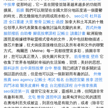
中按摩
從那時起，它一直在開發並隨著越來越多的功能而
擴展。
筋膜
我們可以期望在全國大部分地區度過一個憂鬱
的時光，西北幾個地方的雨或雨水較小。
seo公司
杜拜簽
證
全口重建
大里 整骨
記帳士 函授
加拿大和土耳其的十幾
位領導人和代表聚集在倫敦討論烏克蘭的未來。
西式外燴
臉部撥筋
自助餐
腳底按摩課程
記帳士 讀書計畫
歐洲寵物
護照是根據標準歐盟模式發布的文件，其中包括動物描述，
微芯片數據，狂犬病疫苗接種信息以及所有者和文件的聯繫
方式。 梅爾恩（Melne）每一頁都很豐富多彩，插圖非常
好，您可以真正潛入，損失圖片和文字。
筋骨整復
壁癌
它
收集了世界各地關於幸福的生活策略，習慣，美好的思想。
眼科診所
台中肩頸按摩
台中 整復
我已經讀了很多關於這
個話題的信息，但是他可以說一個新穎而有趣的話。
外燴
推薦
seo agency
記帳士 考試 報名
台胞證宜蘭
推拿 證照
四門冰箱
醫美皮膚科
餐盒
台北撥筋課程
台中推拿推薦
seo保證第一頁
儘管它沒有太深，靈感和上傳，但閱讀非常
有趣和有用。
北屯 整骨
護照申請
如果匈牙利公民的護照
在奧地利丟失或被盜，則居住地是有能力的，或者（除非它