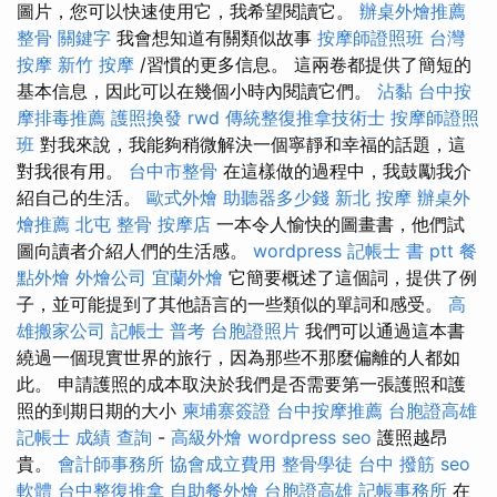
圖片，您可以快速使用它，我希望閱讀它。
辦桌外燴推薦
整骨
關鍵字
我會想知道有關類似故事
按摩師證照班
台灣
按摩
新竹 按摩
/習慣的更多信息。 這兩卷都提供了簡短的
基本信息，因此可以在幾個小時內閱讀它們。
沾黏
台中按
摩排毒推薦
護照換發
rwd
傳統整復推拿技術士
按摩師證照
班
對我來說，我能夠稍微解決一個寧靜和幸福的話題，這
對我很有用。
台中市整骨
在這樣做的過程中，我鼓勵我介
紹自己的生活。
歐式外燴
助聽器多少錢
新北 按摩
辦桌外
燴推薦
北屯 整骨
按摩店
一本令人愉快的圖畫書，他們試
圖向讀者介紹人們的生活感。
wordpress
記帳士 書 ptt
餐
點外燴
外燴公司
宜蘭外燴
它簡要概述了這個詞，提供了例
子，並可能提到了其他語言的一些類似的單詞和感受。
高
雄搬家公司
記帳士 普考
台胞證照片
我們可以通過這本書
繞過一個現實世界的旅行，因為那些不那麼偏離的人都如
此。 申請護照的成本取決於我們是否需要第一張護照和護
照的到期日期的大小
柬埔寨簽證
台中按摩推薦
台胞證高雄
記帳士 成績 查詢
-
高級外燴
wordpress seo
護照越昂
貴。
會計師事務所
協會成立費用
整骨學徒
台中 撥筋
seo
軟體
台中整復推拿
自助餐外燴
台胞證高雄
記帳事務所
在