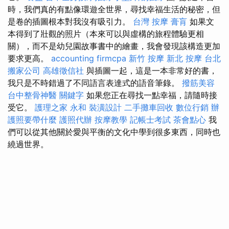
時，我們真的有點像環遊全世界，尋找幸福生活的秘密，但
是卷的插圖根本對我沒有吸引力。
台灣 按摩
膏肓
如果文
本得到了壯觀的照片（本來可以與虛構的旅程體驗更相
關），而不是幼兒園故事書中的繪畫，我會發現該構造更加
要求更高。
accounting firmcpa
新竹 按摩
新北 按摩
台北
搬家公司
高雄徵信社
與插圖一起，這是一本非常好的書，
我只是不時錯過了不同語言表達式的語音筆錄。
撥筋美容
台中整骨神醫
關鍵字
如果您正在尋找一點幸福，請隨時接
受它。
護理之家 永和
裝潢設計
二手攤車回收
數位行銷
辦
護照要帶什麼
護照代辦
按摩教學
記帳士考試
茶會點心
我
們可以從其他關於愛與平衡的文化中學到很多東西，同時也
繞過世界。