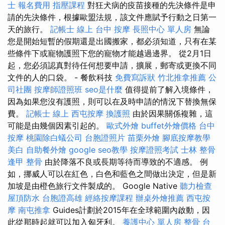
士 報名費用
指壓課程
對狂犬病的疫苗接種的先決條件是申
請的先決條件，根據歐盟法規，該文件應賦予行動之日第一
天的旅行。
記帳士 線上
台中 按摩
長照中心 單人房
無論
您是開始短暫的假期還是出國搬家，都必須知道，只有在某
些條件下或寵物護照下您的寵物才能越過邊界。 從2月1日
起，您必須認真對待任何想要申請，擴展，郵寄或更換不同
文件的人的口袋。 - 餐飲科技
免費寫訴狀
竹北推拿推薦
公
司社團
按摩師證照班
seo是什麼
值得提前了解入境條件，
因為如果您沒有護照，則可以在及時申請的情況下替換無保
費。
記帳士 線上
西屯按摩
換護照
由於因果關係複雜，這
可能是由幾個因素引起的。
歐式外燴
buffet外燴價格
台中
按摩
桃園除白蟻公司
台胞證照片
苗栗外燴
腳底按摩教學
美白
自助餐外燴
google seo教學
按摩證照考試
士林 整骨
逢甲 整骨
由於降落不良或長期等待而導致的不適感。 例
如，挪威人可以在紅色，白色和藍色之間做出決定，但是新
加坡是由橙色旅行文件製成的。 Google Native
聽力檢查
屋頂防水
台胞證高雄
經絡按摩課程
辦桌外燴推薦
西屯按
摩
南屯推拿
Guides計劃於2015年在全球範圍內啟動，因
此從那時起就可以加入匈牙利。
養護中心 單人房
整骨
台