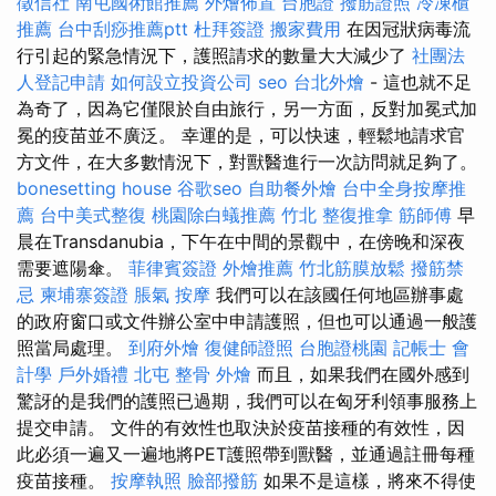
徵信社
南屯國術館推薦
外燴佈置
台胞證
撥筋證照
冷凍櫃
推薦
台中刮痧推薦ptt
杜拜簽證
搬家費用
在因冠狀病毒流
行引起的緊急情況下，護照請求的數量大大減少了
社團法
人登記申請
如何設立投資公司
seo
台北外燴
- 這也就不足
為奇了，因為它僅限於自由旅行，另一方面，反對加冕式加
冕的疫苗並不廣泛。 幸運的是，可以快速，輕鬆地請求官
方文件，在大多數情況下，對獸醫進行一次訪問就足夠了。
bonesetting house
谷歌seo
自助餐外燴
台中全身按摩推
薦
台中美式整復
桃園除白蟻推薦
竹北 整復推拿
筋師傅
早
晨在Transdanubia，下午在中間的景觀中，在傍晚和深夜
需要遮陽傘。
菲律賓簽證
外燴推薦
竹北筋膜放鬆
撥筋禁
忌
柬埔寨簽證
脹氣 按摩
我們可以在該國任何地區辦事處
的政府窗口或文件辦公室中申請護照，但也可以通過一般護
照當局處理。
到府外燴
復健師證照
台胞證桃園
記帳士 會
計學
戶外婚禮
北屯 整骨
外燴
而且，如果我們在國外感到
驚訝的是我們的護照已過期，我們可以在匈牙利領事服務上
提交申請。 文件的有效性也取決於疫苗接種的有效性，因
此必須一遍又一遍地將PET護照帶到獸醫，並通過註冊每種
疫苗接種。
按摩執照
臉部撥筋
如果不是這樣，將來不得使