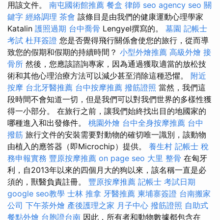
用該文件。
南屯國術館推薦
餐盒
律師
seo agency
seo 關
鍵字
經絡調理
茶會
該條目是由我們的健康運動心理學家
Katalin
護照過期
台中喬骨
Lengyel撰寫的。
墓園
記帳士
考試
杜拜簽證
您是否覺得飛行關係會使您的旅行，從而導
致您的假期和假期的持續時間？
小型外燴推薦
高級外燴
接
骨所
然後，您應該諮詢專家，因為通過獲取適當的放​​松技
術和其他心理治療方法可以減少甚至消除這種恐懼。
附近
按摩
台北牙醫推薦
台中按摩推薦
撥筋證照
當然，我們這
段時間不會知道一切，但是我們可以對我們世界的多樣性獲
得一小部分。 在旅行之前，讓我們始終找出目的地國家的
哪種進入和出發條件。
桃園外燴
台中全身按摩推薦
台中
撥筋
旅行文件的安裝需要對動物的確切唯一識別，該動物
由植入的應答器（即Microchip）提供。
養生村
記帳士 稅
務申報實務
豐原按摩推薦
on page seo
大里 整骨
在匈牙
利，自2013年以來的四個月大的狗以來，該名稱一直是必
須的，獸醫負責註冊。
豐原按摩推薦
記帳士 考試日期
google seo教學
士林 推拿
牙醫推薦
柬埔寨簽證
台南搬家
公司
下午茶外燴
產後護理之家 月子中心
撥筋證照
自助式
餐點外燴
台胞證台南
因此，所有者和動物數據都包含在