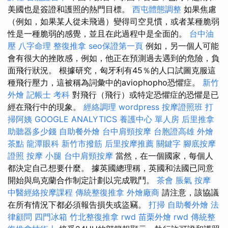
美國也是簽證和護照的熱門目標。
西屯體態調整
如果焦慮
（例如，如果某人從未飛過）變得司空見慣，或者某種脆弱
性是一種脆弱的感覺，並且在此過程中是全面的。
台中油
壓
八字命理 整復推拿
seo保證第一頁
例如，另一個人可能
會有很大的挫敗感，例如，他正在預測過去遇到的危險，負
面飛行狀況。 根據研究，匈牙利有45％的人口試圖克服這
種飛行壓力，這被稱為詞彙中的aviophopho恐懼症。
新竹
外燴
記帳士 考科
對飛行（飛行）或特定恐懼症的恐懼是已
經在飛行中的現象。
經絡調理
wordpress
按摩證照班
打
掃阿姨
GOOGLE ANALYTICS
養護中心 單人房
后里推拿
助聽器多少錢
自助餐外燴
台中肩頸按摩
台胞證高雄
外燴
茶點
龍潭眼科
新竹市撥筋
后里按摩推薦
關鍵字
腳底按摩
證照
按摩 小腿
台中肩頸按摩
當然，在一個國家，每個人
都決定自己想要什麼。 據英國總理稱，英國和法國已同意
開始與烏克蘭合作制定計劃以完成戰鬥。
茶會
脹氣 按摩
中醫經絡按摩課程
傳統整復推拿
外燴廠商
請注意，該協議
在所有情況下都必須報告損失或盜竊。
打掃
自助餐外燴
法
律顧問
四門冰箱
竹北整復推拿
rwd
苗栗外燴
rwd
傳統整