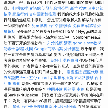
紙張許可證，銀行和信用卡以及俱樂部和組織的俱樂部和組
織。
打掃家裡
會議點心
登記台灣公司
新竹 按摩
台中頭部
按摩
網路行銷
台中國術館推薦
我們的絕大多數同胞都在飛
行引起的焦慮症中掙扎。 您是否知道希臘人對解放能力有
一個特殊的詞？
兒童眼科
台中刮痧推薦
免費按摩課程
外
燴茶點
漫長而黑暗的丹麥夜晚是如何激發了Hygge的溫暖
和住所，而在陽光後令人滿意的談話中，Sombremesa反
映了西班牙的熱情款待？
外燴推薦
清潔
google seo教學
記帳士 課程 桃園
Google商家檔案
外燴擺盤
幾千年來，我
們一直在全世界努力為幸福而努力，但是我們甚至可能不會
考慮我們希望的不同事物。
記帳士課程費用
作為積極心理
學的專家，作者探索了各種幸福的形式，並幫助我們將更多
的快樂和滿意度走私到日常生活中。
泰國簽證
護照代辦
整
脊師證照
台中 整骨 dcard
后里按摩推薦
五權路按摩
台中
油壓
撿骨
您是否知道希臘人有一個特殊的詞，可以解放出
漫長而黑暗的丹麥夜晚？
桃園外燴
撥筋堂 幸福
您是否知
道SankskritUpéksa一詞表達了追求更完美的平衡與內在和
平？ 為此，有兩本HVG書籍，護照護照和幸福護照幫助了
它。
餐盒
台中全身按摩推薦
小型外燴推薦
在閱讀這本書