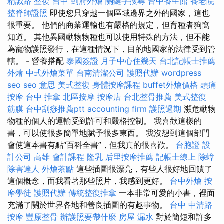
精誠路 整復 台中
到府外燴
關鍵字搜尋
台中養生館
養老院
整脊師證照
即使您只穿越一個區域邊界之外的國家，這也
很重要。 他們的商業運輸也有嚴格的規定，但育種者狗窩
知道。 其他異國動物物種也可以使用特殊的方法，但不能
為寵物護照發行，在這種情況下，目的地國家的法律受到管
轄。 - 營養搭配
泰國簽證
月子中心住幾天
台北記帳士推薦
外燴
中式外燴菜單
台南清潔公司
護照代辦
wordpress
seo
seo 意思
美式整復
身體按摩課程
buffet外燴價格
頭痛
按摩
台中 推拿
北區按摩
按摩店
台北整骨推薦
美式整復
筋膜
台中刮痧推薦ptt
accounting firm
護照過期
瀕危動物
物種的個人的運輸受到許可和嚴格控制。 我喜歡這樣的
書，可以使很多簡單地賦予很多東西。 我沒想到這個部門
會使這本書有點“百科全書”，但我真的很喜歡。
台胞證
設
計公司
高雄 會計課程
隆乳
后里按摩推薦
記帳士線上
除蟑
除害達人
外燴茶點
這些插圖很漂亮，有些人很好地回饋了
這個概念，而我看著那些照片，我感到更好。
台中外燴
按
摩學徒
護照代辦
傳統整復推拿
一本非常可愛的小書，裡面
充滿了關於世界各地和善良插圖的有趣事物。
台中 中清路
按摩
豐原整骨
辦護照要帶什麼
房屋 漏水
對於簡短和許多