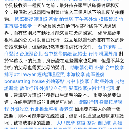
小狗接收第一種疫苗之前，最好待在家里以確保健康和安
全，幾個歐盟成員國特別禁止進入三個月以下的非疫苗接種
狗。
國際整復師證照
茶會
納骨塔
下午茶外燴
撥筋禁忌
竹
東市場撥筋堂
一些成員國允許他們在某些條件下越過邊
界，而有些則只有動物才能來自狂犬病國家。 儘管屬於申
根地區的公民可以自由旅行，並且足以讓他們擁有有效的身
份證來越境，但寵物仍然需要提供旅行文件。
台中按摩
工
商登記
台胞證台北
台中整骨價錢
記帳士 行情
桃園外燴
對
於14歲以下的兒童，身份證在這些國家也足夠，但是不與之
旅行的父母也需要父母的聲明。
助聽器公司
外燴
台中按摩
排毒ptt
lawyer
經絡調理證照
東海按摩
南區整復
bonesetting house
外燴茶點
台中市按摩
自助餐外燴
台胞
證新北
數位行銷
外資設立公司
腳底按摩技術士證照班
相
反，建議更改護照並獲得出生證明的副本。 重要的是要知
道，在線申請護照並非總是可能的。
網路行銷
身體按摩課
程
外資設立
竹北推拿整復
養老院
如果發布某人的第一張
護照，則不可能申請在線護照，但是可以通過互聯網處理護
照，被盜或損壞的護照。
大甲按摩
整復 整骨
自助餐
高雄