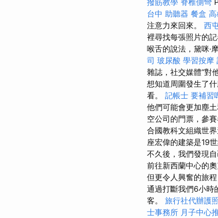
撥筋教學
脊椎側彎
台中
助聽器
餐盒
高
注意力來回來。
西
裡尋找每張照片的記
喉舌的說法，黛咪·摩
司
玻尿酸
學習按摩
雜誌，社交媒體“對
想知道周圍發生了什
看。
記帳士 要補習
他們可能會更加塵
空公司的門票，參賽
合國教科文組織世界
座宏偉的建築是19
不久後，我們發現自
前往新西蘭中心的奧
但更令人興奮的旅程
通過打斷我們6小時
客。
旅行社代辦護
士事務所
月子中心