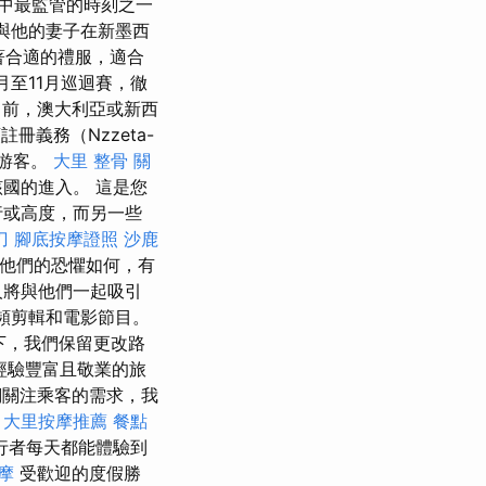
中最監管的時刻之一
現與他的妻子在新墨西
穿著合適的禮服，適合
月至11月巡迴賽，徹
前，澳大利亞或新西
冊義務（Nzzeta-
境游客。
大里 整骨
關
國的進入。 這是您
行或高度，而另一些
刀
腳底按摩證照
沙鹿
他們的恐懼如何，有
人將與他們一起吸引
頻剪輯和電影節目。
下，我們保留更改路
經驗豐富且敬業的旅
關注乘客的需求，我
。
大里按摩推薦
餐點
行者每天都能體驗到
摩
受歡迎的度假勝