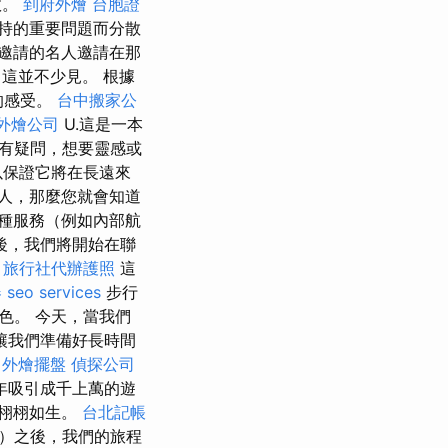
效。
到府外燴
台胞證
持的重要問題而分散
邀請的名人邀請在那
這並不少見。 根據
的感受。
台中搬家公
外燴公司
U.這是一本
有疑問，想要靈感或
以保證它將在長遠來
人，那麼您就會知道
種服務（例如內部航
後，我們將開始在聯
-
旅行社代辦護照
這
器
seo services
步行
色。 今天，當我們
讓我們準備好長時間
外燴擺盤
偵探公司
年吸引成千上萬的遊
觀栩栩如生。
台北記帳
age）之後，我們的旅程