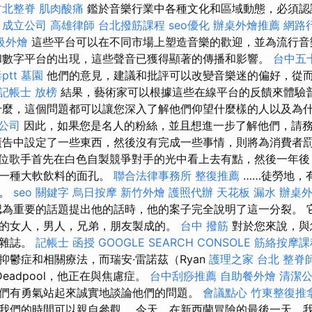
竹北整脊
肌肉酸痛
鑑於音樂行業中各種文化和區域動態，必須認
。
成立公司
高雄律師
台北撥筋課程
seo優化
辦桌外燴推薦
網路
級外燴
這些平台可以在不同市場上塑造音樂的歡迎，並為流行音
和數字平台的出現，這些聲音已獲得顯著的傳播和影響。
台中五
tt
墓園
他們的意見，建議和批評可以改變音樂迷的偏好，從
記帳士 放榜
結果，藝術家可以根據這些在線平台的反饋來體驗
麼，這個問題都可以讓您深入了解他們仰望什麼樣的人以及為
公司
因此，如果您是名人的粉絲，並且想進一步了解他們，請
廣告中設定了一些東西，然後沒有完成一些事情，則將為消費者
位歌手首先在白色自製競爭對手的光中看上去有點，然後一年後
中一種大軟飲料的面孔。
聯合法律事務所
整復推薦
……徒勞地，
項。
seo 關鍵字
烏日按摩
新竹外燴
護照代辦
天花板 漏水
辦桌
為重要的話題提出他的話時，他的案子完全說明了這一分裂。 
的女人，男人，兄弟，朋友製成的。
台中 撥筋
對於您來說，與
性雜誌。
記帳士 函授
GOOGLE SEARCH CONSOLE
筋絡按摩課
抑鬱症和相關療法，而瑞安·雷諾茲（Ryan
護理之家 台北
整脊
訴Deadpool，他正在與焦慮症。
台中刮痧推薦
自助餐外燴
清潔
們有勇氣站起來誠實地談論他們的問題。
會議點心
竹東整復推
我們的時間可以親自參觀。 今天，在新西蘭冒險的最後一天，