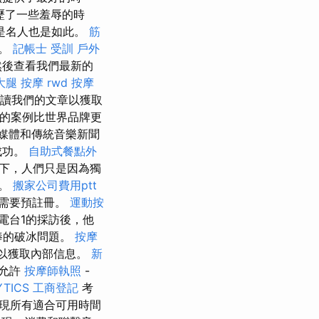
歷了一些羞辱的時
是名人也是如此。
筋
論。
記帳士 受訓
戶外
然後查看我們最新的
大腿 按摩
rwd
按摩
閱讀我們的文章以獲取
人士的案例比世界品牌更
媒體和傳統音樂新聞
成功。
自助式餐點外
下，人們只是因為獨
任。
搬家公司費用ptt
需要預註冊。
運動按
電台1的採訪後，他
很棒的破冰問題。
按摩
章以獲取內部信息。
新
定允許
按摩師執照
-
YTICS
工商登記
考
現所有適合可用時間