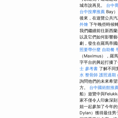
城市說再見。
台中
台中按摩推薦
Bay
後來，在遊覽公共汽
外燴
下午晚些時候
我們繼續前往新西蘭
以及它們如何影響
劇，發生在羅馬帝國
照要帶什麼
自助餐
（Maximus）
字平台的興起打擾了
士 參考書
了解不同
水
整骨師
護照過期
詢問他們的未來希望
方。
台中國術館推
船）遊覽中與Felu
家不僅令人印象深刻
姐一起參加了今年的
Dylan）獲得最佳