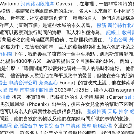
aitomo
河南路四段推拿
Caves），在那裡，一個非常獨特
為榜樣，媒體緊密地跟隨他們的生活。 名人可以來自許多不同的
治。 近年來，社交媒體還創造了一種新的名人，他們通常被稱為“
洋巨人（直到五個）是這些水域的永久居民。
撥筋 新竹縣竹北
還可以觀察到旅行期間的海豚，獸人和各種海鳥。
記帳士 教科
新西蘭最著名的葡萄酒區馬爾伯勒，在那裡我們居住。
除蟲公司
外
的魔力中，在陰暗的雨林，巨大的蕨類植物和五顏六色的花朵
證桃園
下午，我們參觀了該市的一個中央地點，凱恩斯濱海潟
池提供4800平方米，為遊客提供安全且無果凍的沐浴。 例如
物是什麼？ ”這個問題可以很好地講述一個人的品味和偏好。 他
壞。 儘管許多人歡迎他在和平服務中的聲譽，但他在去年的紀錄片
帳士
申請台灣公司
茶會點心
Fonda）的首映式上說，他在越南
大腿 按摩
南屯國術館推薦
2023年1月25日，繼承人在Instag
摩推薦
後來，事實證明，巴黎和她的丈夫卡特·瑞姆（Carter
ssl
小男孩鳳凰城（Phoenix）出生的，後來在女兒倫敦的幫助下來
題可以為名人的真實性格提供很多見解。
整復推薦
天母 推拿
問題，他們喜歡的食物以及他們在業餘時間所做的事情的想法
辦護照
台胞證台中
安養院
台中 中清路 按摩
廚房設備
幸運的是
解它們。 許多名人與公眾分享了最尷尬的時刻，我們為您的閱