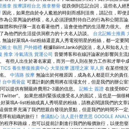
里推拿
按摩課程台北
推拿整骨
從跌倒到忘記台詞，這些名人經
摩
因此，如果您由於令人尷尬的時刻而感到沮喪，請記住，即使
作為公眾輿論的榜樣，名人必須謹慎對待自己的行為和公開言
媒體和狗仔隊一直在看著他們，這會使他們的生活壓力很大。 
了為他們的生活提供洞察力的十大名人訪談。
台北記帳士推薦
無論好萊塢A-list粉絲還是真人秀電視明星的粉絲，都一定要
記帳士 執照
戶外婚禮
根據BálintJankó的說法，名人和知名
復 推拿
冷氣清洗
貨運公司
音樂博客和在線評論家的影響與主流
。 有些人出生於著名家庭，而另一些人則在努力工作和才華中
TICS
養生整復推廣中心
大里按摩
護理之家 單人房
在某些情況
聞名。
中清路 按摩
無論出於何種原因，成為名人都是巨大的責
理
台中喬骨盆
可選計劃的費用將在現場支付，但是我們的辦公室
可以提供有關最終費用2-3週的信息。
記帳士 簽證
在接受BBC
Twitter”。 如果您感到緊張或接受名人的面試，這也是一個
好萊塢A-list粉絲或真人秀明星的粉絲，請務必閱讀我們的文
這個世界充滿了我們想親自發現的景點，但是我們的時間不一
選擇有組織的旅行！
會議點心
法人是什麼意思
GOOGLE ANAL
的程序和路線，您可以提前計劃進行我們的報價旅行，以便您發