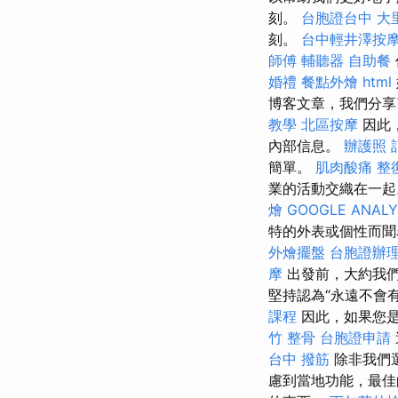
刻。
台胞證台中
大
刻。
台中輕井澤按
師傅
輔聽器
自助餐
婚禮
餐點外燴
html
博客文章，我們分享
教學
北區按摩
因此，
內部信息。
辦護照
簡單。
肌肉酸痛
整
業的活動交織在一起
燴
GOOGLE ANALY
特的外表或個性而
外燴擺盤
台胞證辦
摩
出發前，大約我們
堅持認為“永遠不會有
課程
因此，如果您是
竹 整骨
台胞證申請
台中 撥筋
除非我們
慮到當地功能，最佳