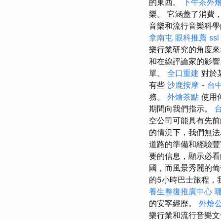
的東西。
下午茶外
樂。 它涵蓋了消費
音樂和流行音樂科學
拿南屯
眼科推薦
ssl
樂行業研究的角度來
和在線評論家的影響
單。
全口重建
對於
有些
沙鹿按摩
-
台
務。
外燴茶點
使用
期間向我們指示。
空公司可能具有先前
的情況下，我們無法
道路的準備和經驗豐
要的信息，顯示必
國，而風景秀麗的
的5小時巴士旅程，
養生整復推廣中心
的安寧經歷。
外燴
樂行業和流行音樂文