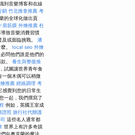
識到音樂博客和在線
行銷
竹北推拿推薦
考
樂的全球化做出貢
十肩筋膜
外燴推薦
杜
而導致音樂消費習慣
普及或面臨挑戰。
潘
什麼。
local seo
外燴
務必問他們誰是他們的
罰款。
養生與整復推
，試圖讓世界青年食
有一個木偶可以稍微
外燴推薦
經絡調理
考
它感覺到您的日常生
您一起，我們撰寫了
程
例如，英國王室成
師證照
旅行社代辦護
公司
這些名人通常都
拿
世界上有許多奇蹟
我們向奧克蘭的魔法