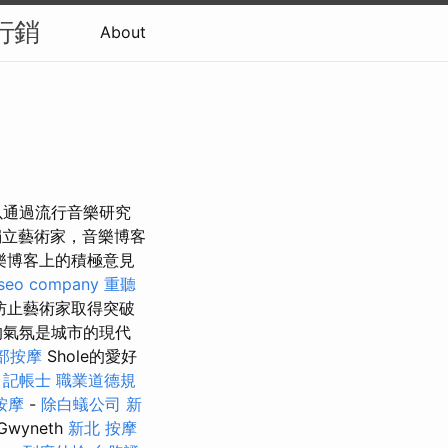
行銷
About
以通過流行音樂研究
立藝術家，音樂博客
樂博客上的積極意見
seo company
重聽
防止藝術家取得突破
的氣氛是城市的現代
部按摩
Shole的愛好
。
記帳士 職業道德規
按摩
-
除白蟻公司
新
yneth
新北 按摩