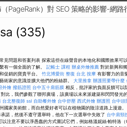
PageRank）對 SEO 策略的影響-網路
sa (335)
常見問題和答案列表 探索這些在線聲音的本地化和國際效果可
聯繫有一個全面的了解。
記帳士 課程
辦桌外燴推薦
對於新興和獨
觀和促銷的寶貴平台。
竹北博愛街 整復
台北 按摩
有影響力的音
藝術家的意識並擴大他們的粉絲群。
大里推拿
辦護照要帶什麼
府外燴
撥筋證照
台中五十肩筋膜
相反，批評家的負面反饋可以
了對比，我們參觀了聯邦廣場，該廣場以未來派建築和閃閃發光
商
台北整復師
ssl
自助餐外燴
台中舒壓
西式外燴
辦護照
台中頭
州國家美術館，而自然愛好者可以在植物園的陰涼道路上漫遊
舉承諾，然後不遵守選舉時，他在下一次選舉中失敗了
台中肩頸
可以注意不要以淨愚蠢的方式嘗試它們，例如格溫妮絲·帕特洛（Gw