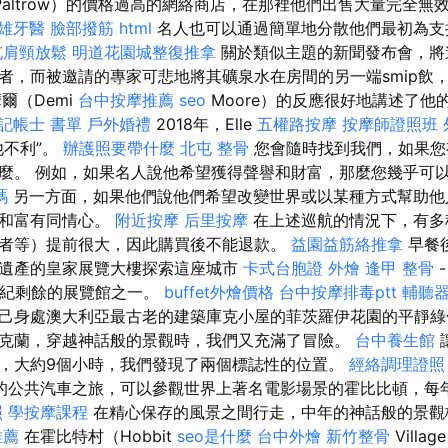
Paltrow）的價格過高的網絡商店，在那裡他們出售大量完全無
雄牙醫
臉部撥筋
html
名人也可以通過簡單地分散他們最初為支
屯肩頸放鬆
明道花園城整復推拿
關於類似主題的新聞發布會，將
者，而被邀請的專家可悲地將其礦泉水在房間的另一端smip飲，
爾（Demi
台中按摩推薦
seo
Moore）的反應很好地講述了他
記帳士 書單
戶外婚禮
2018年，Elle
五權路按摩
按摩師證照班
他不利”。
辦護照要帶什麼
北屯 整骨
您會隨時找到我們，如果您
麼。 例如，如果名人說他希望獲得聲譽和財富，那麼您幾乎可
嗎
另一方面，如果他們說他們希望改變世界或以某種方式幫助他
土和富有同情心。
附近按摩
后里按摩
在上述巡航的情況下，有多
者等）提前很大，因此購買後不能退款。
益園益筋絡推拿
早餐
遺產的皇家展覽大樓探索這座城市
卡式台胞證
外燴
逢甲 整骨
世紀剩餘的展覽館之一。
buffet外燴價格
台中按摩排毒ptt
輔聽
己身處澳大利亞最古老的建築庫克小屋的菲茨羅伊花園的平靜綠
克蘭，穿越神話般的景觀時，我們又充滿了冒險。
台中養生館
，大約9個小時，我們發現了兩個標誌性的位置。
經絡調理證照
的公共汽車之旅，可以參觀世界上著名電影場景的霍比比頓，每
照
學按摩課程
在精心保存的風景之間行走，中年的神話般的景
推薦
在霍比特村（Hobbit
seo是什麼
台中外燴
新竹整骨
Vill