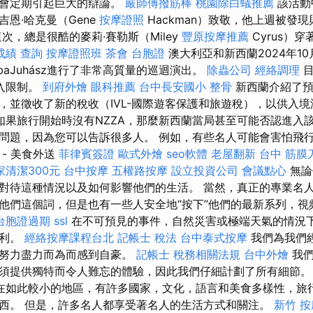
這會定期引起巨大的辯論。
嚴師傅撥筋棒
桃園除白蟻推薦
該活動
恩·哈克曼（Gene
按摩證照
Hackman）致敬，他上週被發
次，總是很酷的麥莉·賽勒斯（Miley
豐原按摩推薦
Cyrus）
成績 查詢
按摩證照班
茶會
台胞證
澳大利亞和新西蘭2024年10
baJuhász進行了非常高質量的巡迴演出。
除蟲公司
經絡調理
目
進入限制。
到府外燴
眼科推薦
台中長安國小 整骨
新西蘭介紹了預註
，並徵收了新的稅收（IVL-國際遊客保護和旅遊稅），以供入
如果旅行開始時沒有NZZA，那麼新西蘭當局甚至可能否認進入該
問題，因為您可以告訴很多人。 例如，有些名人可能會害怕飛
- 美食外送
菲律賓簽證
歐式外燴
seo軟體
老屋翻新
台中 筋膜
家清潔300元
台中按摩
五權路按摩
設立投資公司
會議點心
無論
對待這種情況以及如何影響他們的生活。 當然，真正的專業名
他們這個詞，但是也有一些人安全地“按下”他們的最新系列，視
台胞證過期
ssl
在不可預見的事件，自然災害或極端天氣的情況
權利。
經絡按摩課程台北
記帳士 稅法
台中泰式按摩
我們為我們
終努力盡力而為而感到自豪。
記帳士 稅務相關法規
台中外燴
我們
須提供獨特而令人難忘的體驗，因此我們仔細計劃了所有細節
在如此較小的地區，有許多國家，文化，語言和美食多樣性，旅
西。 但是，許多名人都享受著名人的生活方式和關注。
新竹 按