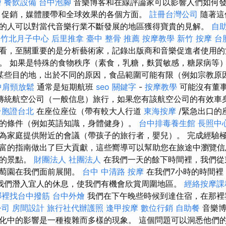
燴
餐飲設備
台中泡腳
音樂博客和在線評論家可以影響人們如何
，促銷，媒體腰帶和全球效果的各個方面。
註冊台灣公司
隨著這
的人可以對當代音樂行業不斷發展的地區獲得寶貴的見解。
自
竹北月子中心
后里推拿
臺中 整骨 推薦
按摩教學
新竹 按摩
台
看，至關重要的是分析藝術家，記錄出版商和音樂促進者使用的
。 如果是特殊的食物秩序（素食，乳糖，麩質敏感，糖尿病等
某些目的地，出於不同的原因，食品範圍可能有限（例如宗教原
中肩頸放鬆
通常是短期航班
seo 關鍵字
-
按摩教學
可能沒有董
傳統航空公司（一般信息）旅行，如果您有該航空公司的有效車
台胞證台北
在座位座位（帶有較大人行道
東海按摩
/緊急出口的
的條件（例如英語知識，身體健身）。
台中排毒養生館
長照中
為家庭提供附近的會議（帶孩子的旅行者，嬰兒）。 完成經驗
富的指南做出了巨大貢獻，這些嚮導可以幫助您在旅途中瀏覽信
看的景點。
財團法人 社團法人
在我們一天的餘下時間裡，我們從
葡萄園在我們面前展開。
台中 中清路 按摩
在我們7小時的時間裡
我們潛入宜人的休息，使我們有機會欣賞周圍地區。
經絡按摩課
哪裡找台中撥筋
台中外燴
我們在下午晚些時候到達住宿，在那裡
公司
房間設計
旅行社代辦護照
逢甲按摩
數位行銷
自助餐
音樂博
化中的影響是一種複雜而多樣的現象。 這個問題可以洞悉他們