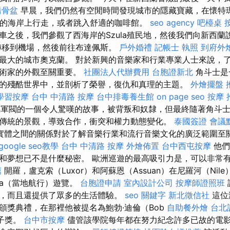
喬骨盆
早晨，我們仍然有空閒時間發現城市的隱藏寶藏，在懷特瑪塔灣
）的海岸上行走，或者跳入舒適的咖啡館。
seo agency
吧檯桌
車之後，我們參觀了西海岸的Szula殖民地，然後我們向新西蘭
轉移到機場，然後前往布達佩斯。
戶外婚禮
記帳士 執照
到府外
最大的城市奧克蘭。 對於新興的音樂家和行業專業人士來說，
藝術家的外觀至關重要。
社團法人代辦費用
台胞證新北
角斗士是
的殘酷世界中，並剖析了榮譽，復仇和真理的主題。
外燴擺盤
學習按摩
台中 中清路 按摩
台中排毒養生館
on page seo
按摩 
，羅馬軍閥的一個令人驚嘆的故事，被背叛和奴隸，但最終隨著角斗
傳統的景觀，導致合作，衝突和權力動態變化。
泰國簽證
會議
實體之間的關係對於了解音樂行業和流行音樂文化的廣泛範圍至
google seo教學
台中 中清路 按摩
外燴佈置
台中西屯按摩
他們
和夢想已不是什麼秘密。 歐洲巡遊的最高吸引力是，可以非常
薦
開羅，盧克索（Luxor）和阿蘇恩（Assuan）在尼羅河（Nile）
kka（當地航行）遊覽。
台胞證申請
室內設計公司
按摩師證照班
，而且還提供了眾多的生活體驗。
seo 關鍵字
新北徵信社
這位
頒獎典禮，在那裡他被提名為鮑勃·迪倫（Bob
自助餐外燴
台北
男子獎。
台中市按摩
儘管該學院每年都在努力紀念許多已故的電