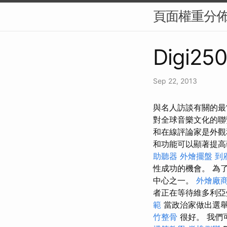
頁面權重分佈（
Digi250
Sep 22, 2013
與名人訪談有關的最
對全球音樂文化的
和在線評論家是外
和功能可以顯著提高
助聽器
外燴擺盤
到
性成功的機會。 為
中心之一。
外燴廠
者正在等待維多利亞
範
當政治家做出選
竹整骨
很好。 我們