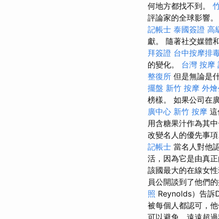
何地方都找不到。
評論家的全球影響
記帳士
泰國簽證
高
獻。 隨著社交媒體
拜簽證
台中按摩排毒p
的變化。
台灣 按摩
整復所
但是無論是什
擺盤
新竹 按摩
外燴
榜樣。 如果公司在
廣中心
新竹 按摩
這
用含糖果汁作為其
改變名人的優先事
記帳士
當名人對他認
活，因為它是由真正
該國最大的在線女
員公開談到了他們的
照
Reynolds）告
被每個人都認可，他
可以避免，遠遠超過