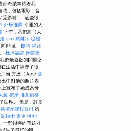
的自然奇蹟等待著我
領域，包括電影，音
受影響”。 這些很
市
外燴推薦
幸運的人
書
下午，我們將（大
燴
seo 關鍵字
哪裡
之間徘徊。
眼科
網路
湖。
杜拜簽證
身體按
，我們最喜歡的問題之
們在生活中經歷了很
簡·方達（Jane
墓
演出中對他的照片表
ram上宣布了她成為母
大腿 按摩
推拿價格
到了世界。 但是，許多
經絡按摩課程費用
我
。
記帳士 書單
html
，一些很棒的問題可
讀提供了最好的時