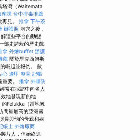
（Waitemata
按摩課
台中排毒推薦
說再見。
推拿
下午茶
燴
辦護照
洞穴之後，
了解這些平台的動態
一部史詩般的歷史戲
推拿
外燴buffet
辦護
推薦
關於馬克西姆斯
士的崛起並報仇。 數
點心
逢甲 整骨
記帳
關重要。
推拿
外牆防
經常在採訪中向名人
有效地發現新的地
的Felukka（當地帆
訪問量最高的亞洲國
演員與他的母親和姐
記帳士
外燴廠商
影製片人，但始終遺