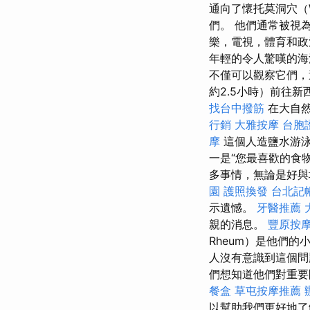
通向了懷托莫洞穴（W
們。 他們通常被視
樂，電視，體育和政
年輕的令人驚嘆的海
不僅可以觀察它們，
約2.5小時）前往
找台中撥筋
在大自然
行銷
大雅按摩
台胞
摩
這個人造鹽水游泳
一是“您最喜歡的食
多事情，無論是好與
園
護照換發
台北記
示遺憾。
牙醫推薦
親的消息。
豐原按
Rheum）是他們的
人沒有意識到這個問
們想知道他們對重要
餐盒
草屯按摩推薦
以幫助我們更好地了