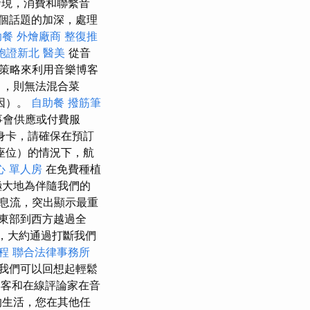
發現，消費和聯繫音
個話題的加深，處理
助餐
外燴廠商
整復推
胞證新北
醫美
從音
策略來利用音樂博客
），則無法混合菜
因）。
自助餐
撥筋筆
事會供應或付費服
身卡，請確保在預訂
座位）的情況下，航
心 單人房
在免費種植
極大地為伴隨我們的
息流，突出顯示最重
東部到西方越過全
，大約通過打斷我們
程
聯合法律事務所
我們可以回想起輕鬆
客和在線評論家在音
的生活，您在其他任