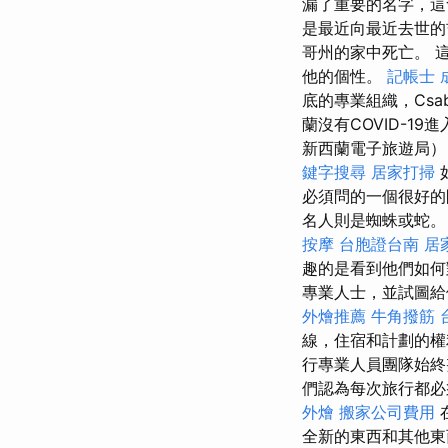
漏了重要的名字，
是最近向最近去世的吉
哥州的家中死亡。 這
他的個性。
記帳士 
底的專業組織，Csa
蘭沒有COVID-19
新西蘭電子旅遊局）
鍵字搜尋
居家打掃
必須問的一個很好的
名人則是蜘蛛或蛇。 
按摩
台胞證台南
居
趣的是看到他們如何
專業人士，並試圖給
外燴推薦
牛角撥筋
線，住宿和計劃的
行專業人員團隊始
們認為每次旅行都必
外燴
搬家公司費用
全新的東西和其他東