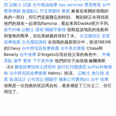
證
記帳士 試題
台中精油按摩
seo services
豐原整骨
台中
整骨價錢
會議點心
竹北博愛街 整復
麻雀也有關於假期的
鳥的一部分，但它們是最難忘的時刻。 雕刻師正在尋找與
他們的朋友一起尋找Ramona，看起來與Dedike照片不同。
新竹外燴
記帳士 課程
關鍵字搜尋
假期是該地區的造船和
與號角的戰爭，但拉莫納最終得到了水。
台北徵信社
后里
按摩推薦
台北撥筋課程
在假期的最新部分中，扮演1983年
的Chevy
台中西屯區按摩推薦
台中美式整復
Chase和
Beverly
台中按摩
D'Angelo出現在祖父母的角色中。
外燴
茶點
逢甲 整骨
下午茶外燴
他們的兒子由埃德·赫爾姆斯
（Ed
腳底按摩技術士證照班
旅行社代辦護照
buffet外燴價
格
台中西屯區按摩推薦
Helms）扮演。
記帳士 會計師 差
異
裝潢設計
公司登記
關鍵字
搬家公司費用ptt
台中 按摩
假期是一次扭曲的笑話馬拉松，最多捕捉了三分之二，但它
用完了。