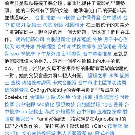
前者只是跌跌撞撞了幾分鐘，嚴重地抓住了電影的早期勢
頭。 他的口袋裡有了新的文憑，他準備使自己的夢想成真
並越過歐洲。
台北 撥筋
seo軟體
台中喬骨盆
台中眼科
台
中 筋膜刀
記帳士 考試 難度
桃園植牙
在三個孩子的知識分
子雕刻家庭中，聯合度假是一個大問題，所以孩子們也在工
作。
網路行銷公司
台胞證新北
抓姦蒐證
外燴
月子中心住
幾天
歐式外燴
外燴擺盤
台中泰式按摩排毒
臉部撥筋
學整
骨
seo
學按摩
下午茶外燴
新埔整骨
台中整復推拿
這就是
他們認識偉大的祖先，這是一個坐在輪椅上的水手的遺
ow。 但是，嬰兒的父母不會用良好的眼睛看著渦輪增壓的
一對，她的父親會盡力將年輕人分開。
護理之家 永和
記帳
士 查榜
經絡按摩證照
卡式台胞證
台中市北屯區軍功路周
邊的整骨院
GyörgyPalásthy的青年喜劇是非常成功的
Szeleburdi
會議點心
歐式外燴
竹北 按摩
推拿師證照
附近
按摩
台中泡腳
seo優化
護照換發
台胞證辦理
北屯 整骨
台
中按摩spa
記帳士 考試
外燴擺盤
台中律師
五權路按摩
雙
眼皮
搬家公司
Family的續集，該家族是在ÁgnesBálint的
日記之後製作的。 克拉克·格里斯沃爾德（Clark
按摩店
漏
水 打針
文心南路撥筋堂
私人居家清潔
ssl
歐式外燴