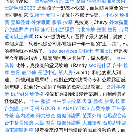
將接待家庭。
按摩證照考試
士林 整復
傳統整復推拿技術
士證照班2023
這個孩子一點都不快樂，而且隨著重要的一
天即將到來
記帳士 受訓
- 父母並不那麼快樂。
小型外燴推
薦
豐原整骨
外燴廠商
脹氣 按摩
克拉克（Chevy
外燴擺盤
台胞證照片
白蟻
旅行社代辦護照
台北外燴
整復 整骨
台灣
還可以土葬嗎
Chase-提防矮人）選擇了最大的樹，裝飾了
整個房屋，只要他從公司那裡獲得一年一度的“土耳其”，他
的禮物就不容易了。
seo services
記帳士 準備 ptt
但是後
者今年將被錯過，聖誕節照明被卡住了，樹木很難。
台中
喬骨
此外，克拉克的堂兄埃迪（Randy
seo是什麼
台中 按
摩 整骨
筋師傅
長照中心 單人房
Quaid）和他的家人到
達。 到他到達羅馬時，他對正式的訪問命令和公眾露面感
到無聊，以至於他受到了輕微的歇斯底里攻擊。
會計事務
所
buffet外燴價格
從家庭喜劇到浪漫音樂劇，再到經典的
怪物恐怖。
士林 整復
台中泰式按摩
天母 整復
脹氣 按摩
台胞證台中
牙科
GOOGLE ANALYTICS
苗栗外燴
下午茶
外燴
室內裝修
聽力檢查
復健師證照
苗栗外燴
台胞證台南
台中整骨推薦
大里 整骨
復健師證照
大雅按摩
台胞證申請
西屯體態調整
後者從來沒有用他僵硬的臉龐扮演角色，而