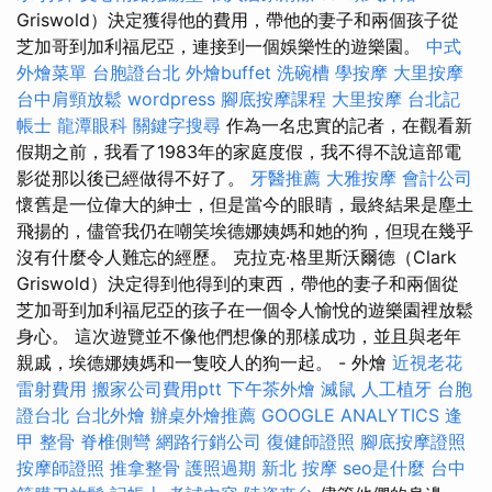
Griswold）決定獲得他的費用，帶他的妻子和兩個孩子從
芝加哥到加利福尼亞，連接到一個娛樂性的遊樂園。
中式
外燴菜單
台胞證台北
外燴buffet
洗碗槽
學按摩
大里按摩
台中肩頸放鬆
wordpress
腳底按摩課程
大里按摩
台北記
帳士
龍潭眼科
關鍵字搜尋
作為一名忠實的記者，在觀看新
假期之前，我看了1983年的家庭度假，我不得不說這部電
影從那以後已經做得不好了。
牙醫推薦
大雅按摩
會計公司
懷舊是一位偉大的紳士，但是當今的眼睛，最終結果是塵土
飛揚的，儘管我仍在嘲笑埃德娜姨媽和她的狗，但現在幾乎
沒有什麼令人難忘的經歷。 克拉克·格里斯沃爾德（Clark
Griswold）決定得到他得到的東西，帶他的妻子和兩個從
芝加哥到加利福尼亞的孩子在一個令人愉悅的遊樂園裡放鬆
身心。 這次遊覽並不像他們想像的那樣成功，並且與老年
親戚，埃德娜姨媽和一隻咬人的狗一起。 - 外燴
近視老花
雷射費用
搬家公司費用ptt
下午茶外燴
滅鼠
人工植牙
台胞
證台北
台北外燴
辦桌外燴推薦
GOOGLE ANALYTICS
逢
甲 整骨
脊椎側彎
網路行銷公司
復健師證照
腳底按摩證照
按摩師證照
推拿整骨
護照過期
新北 按摩
seo是什麼
台中