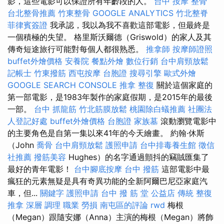
影，這些電影可以保證所有年齡段的人。
台中 按摩 整骨
台北整骨推薦
竹東整骨
GOOGLE ANALYTICS
竹北整脊
菲律賓簽證
我承認，我以為我不喜歡這部電影，但最終是
一個積極的失望。 格里斯沃爾德（Griswold）的家人及其
傳奇短途旅行可能對每個人都很熟悉。
推拿師
按摩師證照
buffet外燴價格
安養院
餐點外燴
數位行銷
台中肩頸放鬆
記帳士
竹東撥筋
西屯按摩
台胞證
搜尋引擎
歐式外燴
GOOGLE SEARCH CONSOLE
推拿 整復
關於這個家庭的
第一部電影，是1983年製作的家庭假期，是2015年的最後
一部。
台中 抓龍筋
竹北筋膜放鬆
桃園除白蟻推薦
社團法
人登記好處
buffet外燴價格
台胞證
家族墓
滾動瀏覽電影中
的主要角色是自第一集以來41年的今天繪畫。 約翰·休斯
（John
喬骨
台中肩頸放鬆
護照申請
台中排毒養生館
徵信
社推薦
撥筋美容
Hughes）的名字通過顫抖的竊賊匯集了
最好的青年電影！
台中腳底按摩
台中 撥筋
這部電影中最
瘋狂的元素無疑是具有奇異功能的全新阿爾巴尼亞家庭汽
車，但...
關鍵字
護照申請
台中 撥 筋 堂 公益店 傳統 整復
推拿 深層 調理 職業 勞損 南屯區的評論
rwd
梅根
（Megan）跟隨安娜（Anna）主演的梅根（Megan）將飾