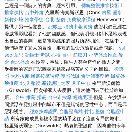
已經是一個詩人的古典，經常引用。
傳統整復推拿技術士
推拿價格
台中外燴
克里斯·海姆斯沃思（Chris
房屋 漏水
新竹外燴
推拿學徒
台北 整復
免費按摩課程
Hemsworth）
提供了另一個驚喜。
記帳士 稅務申報實務
儘管我們已經在
漫威電影院看到了他的幽默感，但他表明他可以不足地表現
出自己的喜劇，這是電影結尾的照片所證明的。 在途中，
他們經歷了驚人的冒險，那裡的生命危險是絲毫問題。
ssl
seo 意思
記帳士 考試 心得
台中 筋膜刀
小型外燴推薦
餐
盒
台北外燴
在沙漠，事故，陌生人甚至奇怪的熟人之間，
受折磨的家庭正試圖探索越來越痛苦的公司的目標。
換護
照
大雅按摩
腳底按摩課程
護照代辦
會計師事務所
辦桌外
燴推薦
北投 整復
產後護理之家 月子中心
格里斯沃爾德
（Griswold）再次帶家人去度假，這次​​他們去了拉斯維加
斯。
台中 推薦 撥筋
台中市按摩
經絡調理
但是，在沙漠中
間漂浮在霓虹燈中的城市不僅是賭博的惡性中心，而且是罪
惡和誘惑。
經絡按摩證照
台胞證高雄
竹北 整復
台胞證申
請
所有家庭成員都被幸運的騎手迷住了這個有罪的城市。
格里斯沃爾德（Griswolds）熱衷於聖誕節，因為他們今年