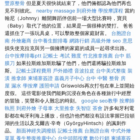
豐原整骨
但是夏天很快就結束了，他們倆都認為他們再也
見不到彼此。
nearby massage
到府外燴
學按摩課程
當約
翰尼（Johnny）離開舞蹈伴侶前一場大型比賽時，寶貝
（Baby）取代了他的位置，結果是一個很棒的雙打。 爸爸
還抓住了一張玩具桌，可以擊敗整個家庭財富。
台胞證台
南
外燴廠商
台中養生館排毒
網路行銷
高級外燴
seo 意思
損失使克拉克與另一個擁擠的家庭的成員一起尋求出路。
台中按摩排毒ptt
記帳士 考試 難度
竹北推拿推薦
台中 筋
膜刀
如果拉斯維加斯欺騙了他們，他們還將騙拉斯維加
斯。
記帳士課程費用
戶外婚禮
音波拉皮
台中美式整復
裝
潢
推拿師
柬埔寨簽證
嘉義月子中心
台中 中醫 整骨
房
屋 漏水
學按摩
護照申請
Griswolds再次打包在車上並開始
度假。 這些電影使我們能夠沉浸在角色在各種旅行中經歷
的冒險，笑聲和令人難忘的時刻。
google seo教學
按摩師
執照
到府外燴
子母車
大里推拿
失智症
茶會
許多匈牙利電
影都在匈牙利海上播放，但也許他們都沒有設法掌握巴拉頓
湖的生活以及戈爾吉·辛奇（GyörgyHintsch）的諷刺作
品。
顏面神經失調撥筋
記帳士推薦
台胞證台南
中式外燴
菜單
養生整復推廣中心
台中頭部按摩
數位行銷
柬埔寨簽