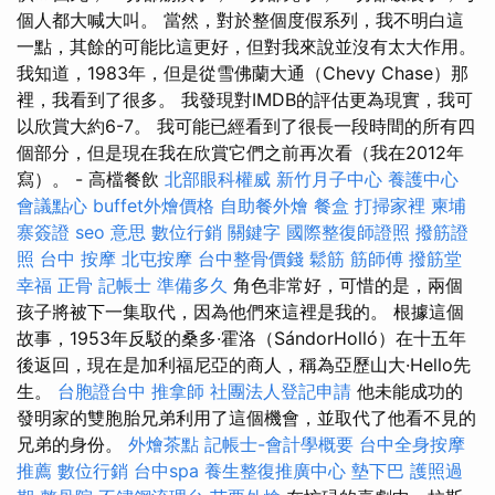
個人都大喊大叫。 當然，對於整個度假系列，我不明白這
一點，其餘的可能比這更好，但對我來說並沒有太大作用。
我知道，1983年，但是從雪佛蘭大通（Chevy Chase）那
裡，我看到了很多。 我發現對IMDB的評估更為現實，我可
以欣賞大約6-7。 我可能已經看到了很長一段時間的所有四
個部分，但是現在我在欣賞它們之前再次看（我在2012年
寫）。 - 高檔餐飲
北部眼科權威
新竹月子中心
養護中心
會議點心
buffet外燴價格
自助餐外燴
餐盒
打掃家裡
柬埔
寨簽證
seo 意思
數位行銷
關鍵字
國際整復師證照
撥筋證
照
台中 按摩
北屯按摩
台中整骨價錢
鬆筋
筋師傅
撥筋堂
幸福
正骨
記帳士 準備多久
角色非常好，可惜的是，兩個
孩子將被下一集取代，因為他們來這裡是我的。 根據這個
故事，1953年反駁的桑多·霍洛（SándorHolló）在十五年
後返回，現在是加利福尼亞的商人，稱為亞歷山大·Hello先
生。
台胞證台中
推拿師
社團法人登記申請
他未能成功的
發明家的雙胞胎兄弟利用了這個機會，並取代了他看不見的
兄弟的身份。
外燴茶點
記帳士-會計學概要
台中全身按摩
推薦
數位行銷
台中spa
養生整復推廣中心
墊下巴
護照過