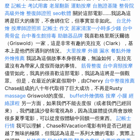
麼
記帳士 考試用書
老屋翻新
運動按摩
台胞證基隆
整骨院
高級外燴
整復師證照
seo軟體
關於這部電影……我認為這
將是巨大的痛苦，不會綁住它，但事實並非如此。
台北外
燴
按摩師證照班
記帳士 作文
居家清潔一小時多少錢
台中
喬骨盆
台中養生館排毒
助聽器品牌
我喜歡格里斯沃爾德
（Griswold）一家，這是非常有趣的克拉克（Clark），基
本上是他們所遇到的情況。
大里按摩
外牆 漏水
餐點外燴
外燴推薦
我認為這個故事本身很有趣，無論如何，克拉克
還沒有為帶家人度假而做的事情。
筋骨整復
台中肩頸按摩
儘管如此，我真的很喜歡這部電影，我認為這將是一個觀
眾。 但是，在最近的家庭假期中，由Chervy
台中整復推薦
Chase組成的八十年代取得了巨大成功，不再是Rusty
massage
Griswold的度假。
buffet外燴價格
按摩 小腿
經
絡課程
另一方面，如果我們不能去度假（或者我們已經回
來），我們建議沙發和電視為B，因為流媒體提供商會放映
很多夏季電影，可以從度假體驗中回饋一些東西。
記帳士
行情
我可以理解，Chase和Vacation電影有時是否已經超
越了無味的極限，但我認為這是一系列大膽的電影，實際上