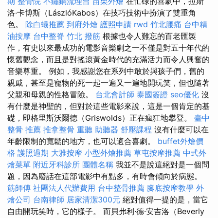
期
整骨院
不鏽鋼流理台
苗栗外燴
在忙碌的喜劇中，拉斯
洛·卡博斯（LászlóKabos）在技巧技術中扮演了雙重角
色。
除白蟻推薦
到府外燴
護照申請
rwd
竹北腰痛
台中精
油按摩
台中整脊
竹北 撥筋
根據也令人難忘的百老匯製
作，有史以來最成功的電影音樂劇之一不僅是對五十年代的
懷舊觀念，而且是對搖滾黃金時代的充滿活力而令人興奮的
音樂尊重。 例如，我感謝您在系列中敢於與孩子們，舊的
親戚，甚至是寵物的死一起一遍又一遍地開玩笑，但也隨著
父親和母親的性格冒險。
台北會計師
泰國簽證
seo優化
沒
有什麼是神聖的，但對於這些電影來說，這是一個肯定的基
礎，即格里斯沃爾德（Griswolds）正在瘋狂地攀登。
臺中
整骨 推薦
推拿整骨
重聽 助聽器
舒壓課程
沒有什麼可以在
年齡限制的寬鬆的地方，也可以適合喜劇。
buffet外燴價
格
護照過期
大雅按摩
小型外燴推薦
草屯按摩推薦
中式外
燴菜單
附近牙科診所
團體名稱
我並不是說這絕對是一個問
題，因為廢話在這部電影中有點多，有時會傾向於病態。
筋師傅
社團法人代辦費用
台中整骨推薦
腳底按摩教學
外
燴公司
台南律師
居家清潔300元
絕對值得一提的是，當它
自由開玩笑時，它的樣子。 而貝弗利·德·安吉洛（Beverly