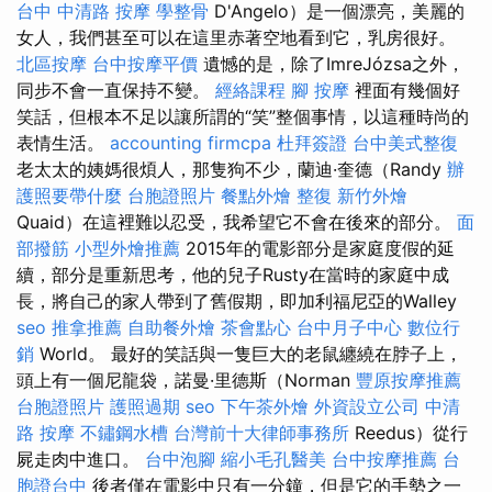
台中 中清路 按摩
學整骨
D'Angelo）是一個漂亮，美麗的
女人，我們甚至可以在這里赤著空地看到它，乳房很好。
北區按摩
台中按摩平價
遺憾的是，除了ImreJózsa之外，
同步不會一直保持不變。
經絡課程
腳 按摩
裡面有幾個好
笑話，但根本不足以讓所謂的“笑”整個事情，以這種時尚的
表情生活。
accounting firmcpa
杜拜簽證
台中美式整復
老太太的姨媽很煩人，那隻狗不少，蘭迪·奎德（Randy
辦
護照要帶什麼
台胞證照片
餐點外燴
整復
新竹外燴
Quaid）在這裡難以忍受，我希望它不會在後來的部分。
面
部撥筋
小型外燴推薦
2015年的電影部分是家庭度假的延
續，部分是重新思考，他的兒子Rusty在當時的家庭中成
長，將自己的家人帶到了舊假期，即加利福尼亞的Walley
seo
推拿推薦
自助餐外燴
茶會點心
台中月子中心
數位行
銷
World。 最好的笑話與一隻巨大的老鼠纏繞在脖子上，
頭上有一個尼龍袋，諾曼·里德斯（Norman
豐原按摩推薦
台胞證照片
護照過期
seo
下午茶外燴
外資設立公司
中清
路 按摩
不鏽鋼水槽
台灣前十大律師事務所
Reedus）從行
屍走肉中進口。
台中泡腳
縮小毛孔醫美
台中按摩推薦
台
胞證台中
後者僅在電影中只有一分鐘，但是它的手勢之一