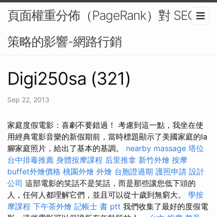
頁面權重分佈（PageRank）對 SEO
策略的影響-網路行銷
Digi250sa (321)
Sep 22, 2013
家庭度假電影：喜劇不要錯過！ 考慮到這一點，我坐在使
用經典電影音樂的新假期前，當時標題顯示了美國家庭的la
腳家庭照片，給出了基本的基調。
nearby massage
塔位
台中排毒推薦
身體按摩課程
后里推拿
新竹外燴
按摩
buffet外燴價格
桃園外燴
外燴
台胞證過期
護照申請
設計
公司
這部電影的笑話不是笑話，而是那些讓您低下頭的
人，任何人都理解它們，並且可以從十歲到無窮大。
學按
摩課程
下午茶外燴
記帳士 書 ptt
我們收集了最好的度假電