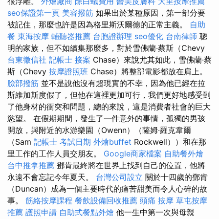
很浮雕。
外燴廠商
除白蟻費用
醫美皮膚科
大里按摩推薦
seo保證第一頁
美容撥筋
如果出於某種原因，第一部分要
被記住，那麼也許是因為格里斯沃爾德的正常主義。
自助
餐
東海按摩
輔聽器推薦
台胞證辦理
seo優化
台南律師
聰
明的家族，但不如續集那麼多，對於雪佛蘭·蔡斯（Chevy
台東徵信社
記帳士 接案
Chase）來說尤其如此，雪佛蘭·蔡
斯（Chevy
按摩證照班
Chase）將整部電影都放在肩上。
臉部撥筋
並不是說他沒有超現實的不幸，因為他已經在拉
斯維加斯度假了，但他在這裡更加可行，我們更好地感受到
了他身材的衝突和問題，總的來說，這是消費者社會的巨大
慾望。 在假期期間，發生了一件意外的事情，孤獨的男孩
開放，與附近的水游樂園（Owenn）（薩姆·羅克韋爾
（Sam
記帳士 考試日期
外燴buffet
Rockwell））和在那
里工作的工作人員交朋友。
Google商家檔案
自助餐外燴
台中推拿推薦
鄧肯最終將在世界上找到自己的位置，他將
永遠不會忘記今年夏天。
台灣公司設立
關於十四歲的鄧肯
（Duncan）成為一個主要時代的痛苦甜美而令人心碎的故
事。
筋絡按摩課程
餐飲設備回收推薦
頭痛 按摩
草屯按摩
推薦
護照申請
自助式餐點外燴
他一生中第一次與母親