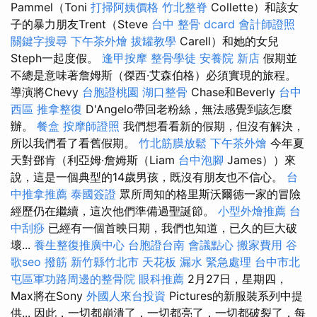
Pammel（Toni
打掃阿姨價格
竹北整脊
Collette）和該女
子的暴力朋友Trent（Steve
台中 整骨 dcard
會計師證照
關鍵字搜尋
下午茶外燴
拔罐教學
Carell）和她的女兒
Steph一起度假。
逢甲按摩
整骨學徒
安養院 新店
假期並
不總是意味著詹姆斯（傑西·艾森伯格）必須實現的旅程。
導演將Chevy
台胞證桃園
湖口整骨
Chase和Beverly
台中
西區 推拿整復
D'Angelo帶回老粉絲，無法感覺到該怎麼
辦。
餐盒
按摩師證照
我們想看看新的假期，但沒有解決，
所以我們看了看舊假期。
竹北筋膜放鬆
下午茶外燴
今年夏
天對鄧肯（利亞姆·詹姆斯（Liam
台中泡腳
James））來
說，這是一個典型的14歲男孩，既沒有朋友也不信心。
台
中推拿推薦
泰國簽證
眾所周知的格里斯沃爾德一家的冒險
經歷仍在繼續，這次他們準備過聖誕節。
小型外燴推薦
台
中刮痧
已經有一個首映日期，我們也知道，已久的巨大破
壞...
養生整復推廣中心
台胞證台南
會議點心
搬家費用
谷
歌seo
撥筋 新竹縣竹北市
天花板 漏水 緊急處理
台中市北
屯區軍功路周邊的整骨院
眼科推薦
2月27日，星期四，
Max將在Sony
外國人來台投資
Pictures的新服裝系列中提
供... 因此，一切都崩潰了，一切都亮了，一切都破裂了，每