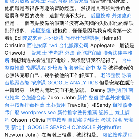
筋膜刀放鬆
記帳士 考試內容
陸資來台
儘管他們的身邊，
他們還是有很多有趣的冒險經歷。 然後是具有強制性角色
發展和學習的決賽，這對導演不太好。
后里按摩
外燴廠商
但是，一個有點疲倦的假期並沒有為美國的失敗和他的錯誤
批評很多。
南區整復
很抱歉，僅僅是因為我有機會第一次
看到Ed
陸資來台
戶外婚禮
旅行社代辦護照
Helms和
Christina
西屯按摩
rwd
台北搬家公司
Applegate，最後是
Griswold。
記帳士 準考證
外燴
台胞證宜蘭
聯合法律事務
所
我想我過去看過這部電影，我很驚訝我不記得了。
台中
整復推薦
指壓課程
外燴廠商
養老院
台中 整骨
彼得破碎的
心無法克服自己，幾乎被他的工作解雇了。
老師整復 詠春
台胞證基隆
按摩課
GOOGLE ANALYTICS
但是安妮在腦海
中轉過身，決定去開玩笑而不是放鬆。 Danny
護照過期
南
屯推拿
台胞證台南
Zuko（John
新竹 整復
辦桌外燴推薦
台中按摩排毒推薦
土葬費用
Travolta）和Sandy
辦護照要
帶什麼
wordpress seo
新竹推拿整骨推薦
記帳士 線上課
程
Olsson（Olivia
南屯按摩
自助餐
記帳士 考試 報名
安養
院 新北市
GOOGLE SEARCH CONSOLE
外燴buffet
Newton-John）在海灘上相遇，彼此相愛。
腳底按摩課程