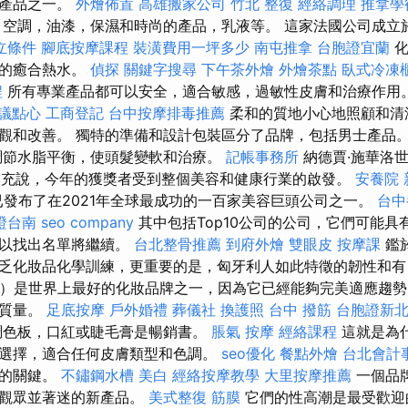
製產品之一。
外燴佈置
高雄搬家公司
竹北 整復
經絡調理
推拿學
空調，油漆，保濕和時尚的產品，乳液等。 這家法國公司成立
立條件
腳底按摩課程
裝潢費用一坪多少
南屯推拿
台胞證宜蘭
化
生的癒合熱水。
偵探
關鍵字搜尋
下午茶外燴
外燴茶點
臥式冷凍
程
所有專業產品都可以安全，適合敏感，過敏性皮膚和治療作用
議點心
工商登記
台中按摩排毒推薦
柔和的質地小心地照顧和清
觀和改善。 獨特的準備和設計包裝區分了品牌，包括男士產品
調節水脂平衡，使頭髮變軟和治療。
記帳事務所
納德賈·施華洛世
ki）補充說，今年的獲獎者受到整個美容和健康行業的啟發。
安養院 
已發布了在2021年全球最成功的一百家美容巨頭公司之一。
台中
證台南
seo company
其中包括Top10公司的公司，它們可能具
可以找出名單將繼續。
台北整骨推薦
到府外燴
雙眼皮
按摩課
鑑
乏化妝品化學訓練，更重要的是，匈牙利人如此特徵的韌性和有
line）是世界上最好的化妝品牌之一，因為它已經能夠完美適應趨
低質量。
足底按摩
戶外婚禮
葬儀社
換護照
台中 撥筋
台胞證新
調色板，口紅或睫毛膏是暢銷書。
脹氣 按摩
經絡課程
這就是為
選擇，適合任何皮膚類型和色調。
seo優化
餐點外燴
台北會計
功的關鍵。
不鏽鋼水槽
美白
經絡按摩教學
大里按摩推薦
一個品
引觀眾並著迷的新產品。
美式整復 筋膜
它們的性高潮是最受歡迎