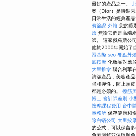
最好的產品之一。
奧（Dior）是時
日常生活的經典產品
賓簽證
外燴
您的癮
燴
無論它們是高端產
師。 這家俄羅斯公
他於2000年開始
證基隆
seo
餐點外
底按摩
化妝品對應於
大里推拿
聯合利華
清潔產品，美容產品
強和彈性，防止頭皮
都是必須的。
撥筋
帳士 會計師差別
小
按摩課程費用
台中
事務所
保存健康和恢
除白蟻公司
大里按
的公式，可以保留多
色素溶解並保留顏色