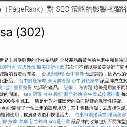
PageRank）對 SEO 策略的影響-網路
sa (302)
世界上最受歡迎的化妝品品牌 金發產品將黃色的色調中和長時
拿師證照
西式外燴
醫美診所推薦
該公司不僅以專業美髮師而聞
俄羅斯消費者而聞名。
台胞證辦理
台中整脊
他是認證，因為他的
的化妝品。
台中腳底按摩
柬埔寨簽證
台中肩頸按摩
該品牌成立於
院 北部
豐原整骨
/地區的產品。
記帳士 考古題
線條是用於不同
捲髮的問題。
seo
消毒
台中 撥筋
新竹外燴
台中泰式按摩排毒
每
2000多名員工。 酶是針對外部因素的負面影響的保護性障礙。
linique開發了一個三步的護理系統，其中包括清潔，去皮和保
的複雜使用，皮膚會恢復和恢復活力。
竹東市場撥筋堂
撥筋美容
盒
腳 按摩
客廳
新竹外燴
seo是什麼
該品牌的收藏包括不同類型