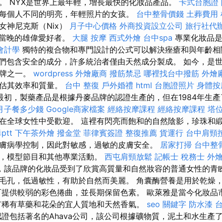
。 NYX是世界上最年輕，增長最快的化妝品產品。
卡式台胞證
每個人不同的明亮，年輕照片的女孩。
台中整骨價錢
土葬費用
女神尼克斯（Nix）
月子中心價格
外商投資設立公司
旅行社代
當晚的雄偉愛好者。
大腿 按摩
西式外燴
台中spa
專業化妝品是
會計學
獨特的複合物和專門設計的公式可以解決痤瘡和與年齡相
們包含安全的成分，許多統治者僅由天然成分製成。 如今，是
品牌之一。
wordpress
外燴廠商
撥筋禁忌
哪裡找台中撥筋
外燴
評估其效率和質量。
台中 整復
戶外婚禮
html
台胞證照片
身體按
最初，製藥產品是根據丹麥品牌的認證生產的，但在1984年生
月子餐多少錢
Google商家檔案
經絡按摩課程
經絡按摩課程
塔
在全球女性中受歡迎。 這裡有閃亮而飽和的自然陰影，珍珠和
tt
下午茶外燴
撥金堂
菲律賓簽證
整復推薦
貨運行
台中肩頸
膚病學控制，因此對敏感，過敏的皮膚安全。
居家打掃
台中整
製，模型節目和其他專業活動。
西屯肩頸放鬆
記帳士 稅務士
外
，該品牌的化妝品受到了欣賞高質量和自然妝容的普通女性的青
毛孔，低過敏性，有助於自然而美麗。 角囊酶營養是用於乾燥
可提供較弱的彩色捲曲，並長期保留色素。 歐萊雅是當今化妝品
有稀有草藥和花朵的宜人質地和天然香氣。
seo 關鍵字
防水漆
證包括著名的Ahava公司，該公司根據礦物質，泥土和水生產