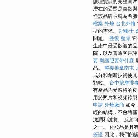
護理髮展的完整圖片
潛在的受眾是喜歡與
怪該品牌被稱為希臘
檔案
外燴
台北外燴
型的需求。
記帳士 
問題。
整復 整骨
它
生產中最受歡迎的
院，以及普通客戶
要
辦護照要帶什麼
品。
整復推拿南屯
成分和創新技術使其
顆粒。
台中按摩排毒p
有產品均受嚴格的皮
用於照片和視頻錄
申請
外燴廠商
如今
輕的結構，不會堵塞
滋潤和滋養。 反射
之一。 化妝品是具
簽證
因此，我們的認