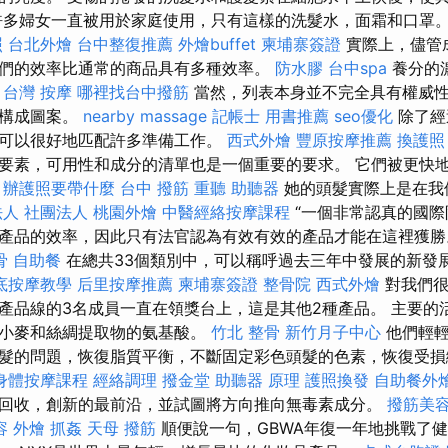
許多婦女一直被用於家庭使用，只有這樣的洗髮水，面霜和口罩
照
台北外燴
台中整復推薦
外燴buffet
柬埔寨簽證
實際上，儘管
們的效率比通常的商品具有多種效率。
防水膠
台中spa
養分的
。
台灣 按摩
哪裡找台中撥筋
當然，列表本身並不完全具有權威
法構成圖案。
nearby massage
記帳士 用書推薦
seo優化
除了經
可以很好地匹配許多準備工作。
西式外燴
豐原按摩推薦
換護照
要素，可用性和成分的清單也是一個重要的要求。 它們被更快
。
辦護照要帶什麼
台中 撥筋
重聽 助聽器
她的頭髮實際上是在我
人 社團法人
桃園外燴
中醫經絡按摩課程
“一個非常認真的國際
產品的效率，因此只有法官認為有效有效的產品才能在這裡獲
骨
自助餐
在總共33個類別中，可以稱呼過去三年中發展的新發
底按摩教學
后里按摩推薦
柬埔寨簽證
整骨院
西式外燴
對我們很
產品線的3名成員一直在領獎台上，這是其他2種產品。 主要的
，小麥和絲綢提取物的氨基酸。
竹北 整骨
新竹月子中心
他們輕輕
髮的問題，恢復脂質平衡，不斷固定彩色頭髮的色素，恢復受損
身體按摩課程
經絡調理
撥金堂
助聽器 原理
護照換發
自助餐外
回收，創新的最前沿，並試圖將方向推向無毒素成分。
撥筋美
容
外燴
抓姦
天母 撥筋
順便說一句，GBWA年復一年地挑戰了