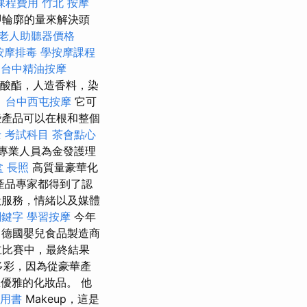
課程費用
竹北 按摩
即輪廓的量來解決頭
老人助聽器價格
按摩排毒
學按摩課程
台中精油按摩
酸酯，人造香料，染
。
台中西屯按摩
它可
產品可以在根和整個
 考試科目
茶會點心
專業人員為金發護理
盆
長照
高質量豪華化
產品專家都得到了認
般服務，情緒以及媒體
關鍵字
學習按摩
今年
德國嬰兒食品製造商
比賽中，最終結果
多彩，因為從豪華產
且優雅的化妝品。 他
試用書
Makeup，這是