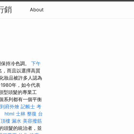
行銷
About
間保持冷色調。
下午
名，而且以選擇高質
化妝品被許多人認為
1980年，如今代表
類型頭髮的專業工
個系列都有一個平衡
到府外燴
記帳士 考
濕。
html
士林 整復
台
頂樓 漏水
美容撥筋
的頭髮的統治者，並