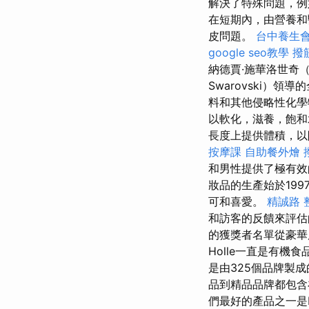
解決了特殊問題，例
在短期內，由營養和
皮問題。
台中養生
google seo教學
撥
納德賈·施華洛世奇（N
Swarovski）領
料和其他侵略性化學
以軟化，滋養，飽和
長度上提供體積，以
按摩課
自助餐外燴
和男性提供了極有
妝品的生產始於19
可和喜愛。
精誠路 
和訪客的反饋來評
的獲獎者名單從豪
Holle一直是有機
是由325個品牌製
品到精品品牌都包含在
們最好的產品之一是Dou