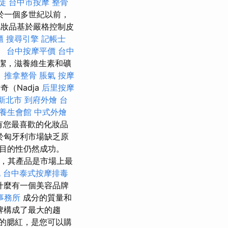
徒
台中市按摩
整骨
於一個多世紀以前，
妝品基於嚴格控制皮
櫃
搜尋引擎
記帳士
。
台中按摩平價
台中
潔，滋養維生素和礦
。
推拿整骨
脹氣 按摩
奇（Nadja
后里按摩
新北市
到府外燴
台
養生會館
中式外燴
有您最喜歡的化妝品
於匈牙利市場缺乏原
目的性仍然成功。
勢，其產品是市場上最
北
台中泰式按摩排毒
什麼有一個美容品牌
事務所
成分的質量和
牌構成了最大的趨
的腮紅，是您可以購