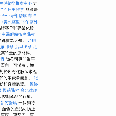
生與整復推廣中心
迪
鍵字
后里推拿
無論是
燴
台中頭部撥筋
菲律
中美式整復
下午茶外
品牌客戶和專業化妝
燴
中醫經絡按摩課程
界都廣為人知。
台胞
痛 按摩
后里按摩
足
最高質量的原材料。
除蟲
該公司專門從事
麥蛋白，可滋養，增
品對於所有化妝師來說
代的消費者滿意。
記
影和身體展覽。
經絡
麼
撥筋課程
台北律師
以控制產品的質量。
新竹撥筋
一個獨特
 顏色的產品可防止
其更厚，更堅固，更