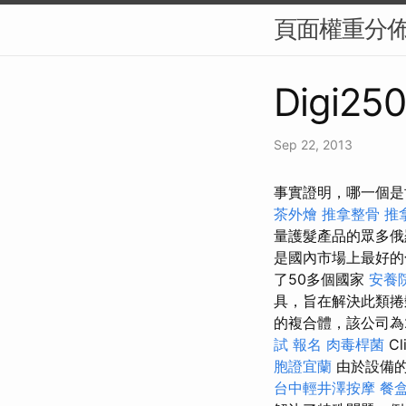
頁面權重分佈（
Digi250
Sep 22, 2013
事實證明，哪一個是
茶外燴
推拿整骨
推
量護髮產品的眾多
是國內市場上最好
了50多個國家
安養
具，旨在解決此類
的複合體，該公司為
試 報名
肉毒桿菌
C
胞證宜蘭
由於設備
台中輕井澤按摩
餐