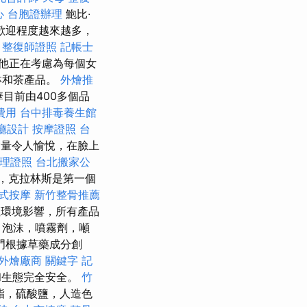
心
台胞證辦理
鮑比·
受歡迎程度越來越多，
整復師證照
記帳士
他正在考慮為每個女
淋和茶產品。
外燴推
目前由400多個品
費用
台中排毒養生館
廳設計
按摩證照
台
含量令人愉悅，在臉上
理證照
台北搬家公
，克拉林斯是第一個
式按摩
新竹整骨推薦
環境影響，所有產品
，泡沫，噴霧劑，噸
門根據草藥成分創
外燴廠商
關鍵字
記
和生態完全安全。
竹
酯，硫酸鹽，人造色