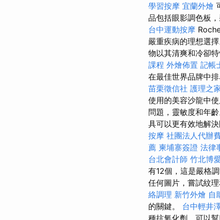
學習按摩
宜蘭外燴
可
品包括眼影調色板
台中運動按摩
Roch
嚴重疾病的理想選
物以其清爽和冷卻特
課程
外燴佈置
記帳
在最佳世界品牌中
苗栗徵信社
護理之家
使用的美容沙龍中使
問題，靈敏度和年
具可以更有效地解決
按摩
社團法人代辦
薦
柬埔寨簽證
法律
台北會計師
竹北博愛
有12個，這是嚴格
任何圖片，嘗試紋理
絡調理
新竹外燴
自
的關鍵。
台中輕井
種抗氧化劑，可以幫