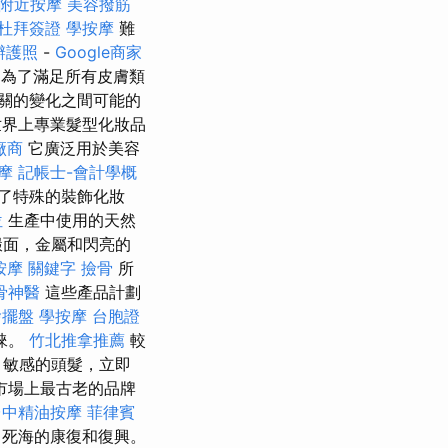
附近按摩
美容撥筋
杜拜簽證
學按摩
難
辦護照
-
Google商家
為了滿足所有皮膚類
關的變化之間可能的
世界上專業髮型化妝品
廠商
它廣泛用於美容
摩
記帳士-會計學概
產了特殊的裝飾化妝
位
生產中使用的天然
緞面，金屬和閃亮的
按摩
關鍵字
撿骨
所
骨神醫
這些產品計劃
燴擺盤
學按摩
台胞證
睞。
竹北推拿推薦
較
，敏感的頭髮，立即
市場上最古老的品牌
台中精油按摩
菲律賓
了死海的康復和復興。