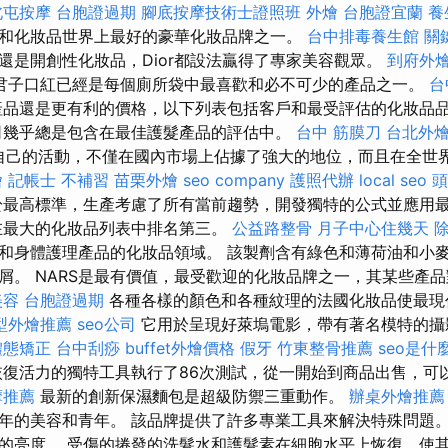
北屯按摩
台胞證過期
腳底按摩技術士證照班
外燴
台胞證宜蘭
養
裝秀和化妝品世界上最好的豪華化妝品牌之一。
台中排毒養生館
關
還是開創性化妝品，Dior都設法贏得了專家美容觀眾。
到府外
君子口紅已經是每個廁所袋中最喜歡和必不可少的產品之一。
台
品還是更有利的價格，以下列表包括客戶和最受評估的化妝品
司幾乎總是包含在最佳護髮產品的評估中。
台中 筋膜刀
台北外
了自己的活動，不僅在國內市場上佔據了強大的地位，而且在全世
燴
記帳士 不補習
苗栗外燴
seo company
護照代辦
local seo
頭
最高標準，生產考慮了所有當前趨勢，開發獨特的公式並應用
在最大的化妝品列表中排名第三。
公益路整骨
月子中心住幾天
和身體護理產品的化妝品領域。 該製劑含有綠色和薄荷油和小
屑。 NARS是最有價值，最受歡迎的化妝品牌之一，其某些產
美容
台胞證過期
各種各樣的顏色和各種紋理的法國化妝品使最現
型外燴推薦
seo公司
它用於呈現好萊塢電影，帶有著名模特的攝
體態矯正
台中刮痧
buffet外燴價格
假牙
竹東整骨推薦
seo是什
復活力的獨特工具執行了86次測試，從一開始到商品出售，可
摩推薦
最新的創新保濕麵包是超級防禦三重動作。
辦桌外燴推薦
年的美容和青年。 該品牌提供了許多專業工具來解決特殊問題。
的亮度。 受傷的捲發的洗髮水和護髮素在細胞水平上恢復，使