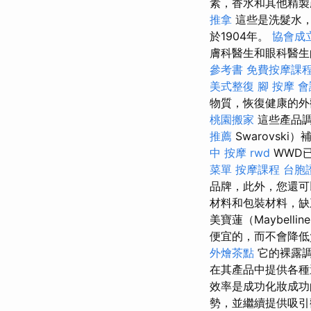
素，香水和其他精
推拿
這些是洗髮水，
於1904年。
協會成
膚科醫生和眼科醫
參考書
免費按摩課
美式整復
腳 按摩
會
物質，恢復健康的外
桃園搬家
這些產品
推薦
Swarovs
中 按摩
rwd
WWD
菜單
按摩課程
台胞
品牌，此外，您還
材料和包裝材料，缺
美寶蓮（Maybel
便宜的，而不會降
外燴茶點
它的裸露
在其產品中提供各種
效率是成功化妝成
勢，並繼續提供吸