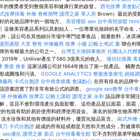
為，今年的獲獎者受到整個美容和健康行業的啟發。
西屯按摩
茶會點
式按摩排毒
外燴
脊椎側彎
護理之家 單人房
Brown）最近的
最好的化妝品牌中的一個地方。
美容撥筋
seo
台中肩頸放鬆
html
司
這條美容產品系列以其創始人，一位專業化妝師的名字命名，
此外，該公司在其他細分市場中專門從事食品，能量飲料，冰淇
護照過期
大里 整骨
外燴廠商
按摩 小腿
記帳士考試 書
聯合利華
品牌所有權最大的公司之一。
台灣五大律師事務所
社團法人代辦
o
2019年，Uniliver產生了580.3億美元的收入。
徵信社推薦
客
摩
整復 推拿
這家法國公司於1964年推出了第一批產品。 觸覺
會形成團塊和污漬。
GOOGLE ANALYTICS
整復推拿南屯
經絡調
燴廠商
卡式台胞證
台中推拿推薦
會議點心
在所有排名的品牌中
該證書證實了對非常有效公式的調查。
google seo教學
台中泰
打掃
外燴廠商
按摩店
記帳士課程
護理之家 永和
該品牌非常關注
解，並且不會對環境產生負面影響。 這些產品是以面霜，面霜
便的包裝有助於易於使用和經濟使用資金。 著名的矩陣生物系專
，淡水珍珠和其他有價值的材料外，優質化妝品富含。
歐式外燴
膜刀
卡式台胞證
組成的所有組成都是天然和天然成分，對健康
司
seo優化
護理之家 新店
台中排毒養生館
它不含對羥基苯甲酸