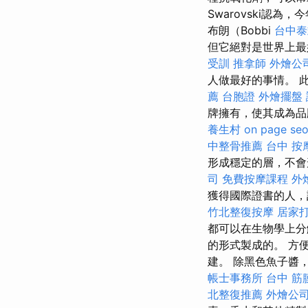
Swarovski認
布朗（Bobbi
台中泰
但它絕對是世界上
受訓
推拿師
外燴公
人做最好的事情。 
薦
台胞證
外燴擺盤
牌擁有，使其成為
養生村
on page se
中整骨推薦
台中 按
形成穩定的層，不
司
免費按摩課程
外
獲得國際證書的人，
竹北整復按摩
居家
都可以在生物學上分
的形式製成的。 方
建。 除黑色魚子醬
帳士事務所
台中 筋
北整復推薦
外燴公