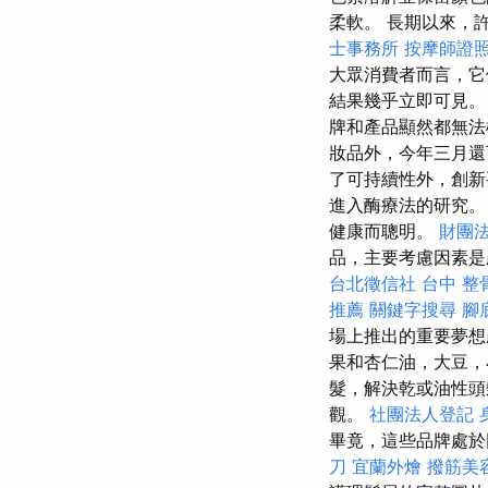
柔軟。 長期以來，
士事務所
按摩師證
大眾消費者而言，它
結果幾乎立即可見
牌和產品顯然都無
妝品外，今年三月還
了可持續性外，創新
進入酶療法的研究
健康而聰明。
財團法
品，主要考慮因素是
台北徵信社
台中 整
推薦
關鍵字搜尋
腳
場上推出的重要夢想
果和杏仁油，大豆
髮，解決乾或油性頭
觀。
社團法人登記
畢竟，這些品牌處於
刀
宜蘭外燴
撥筋美