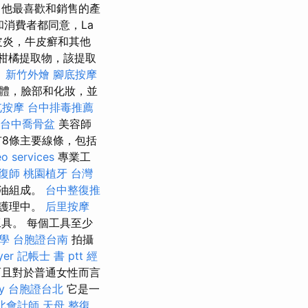
他最喜歡和銷售的產
消費者都同意，La
皮炎，牛皮癬和其他
柑橘提取物，該提取
。
新竹外燴
腳底按摩
身體，臉部和化妝，並
屯按摩
台中排毒推薦
台中喬骨盆
美容師
有8條主要線條，包括
eo services
專業工
復師
桃園植牙
台灣
然油組成。
台中整復推
庭護理中。
后里按摩
具。 每個工具至少
學
台胞證台南
拍攝
yer
記帳士 書 ptt
經
而且對於普通女性而言
y
台胞證台北
它是一
北會計師
天母 整復