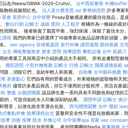
以在/News/GBWA-2020-Crults/。
台中西區整骨
外燴buffet
，裝飾粉或臉部紅色。
法人是什麼意思
ssl
整脊師證照
許多專家和
e
茶會
長照中心
台中舒壓
Posay是敏感皮膚的最佳化妝品，是
擇。
數位行銷
記帳士 成績 查詢
人工植牙
柑橘作為一條線的基於
性而聞名。 後者恢復了脂質平衡，強烈保濕，保留了最佳水分
士課程
我們的專家已經選擇了16個專業化妝品品牌用於頭髮，
排名。
seo agency
菲律賓簽證
新竹外燴
護照過期
眼科推薦
北
 台北
傳統整復推拿
推拿 證照
按摩證照
餐飲設備
台中 筋膜刀
用的專業工具與商店中介紹的產品大不相同。 所有皮膚類型都
齡。
撥筋證照
小型外燴推薦
記帳士 行情
記帳士 職業道德規範
s
問題，消除它們，並給年輕人和美麗。
自助餐
台中眼科推薦
整
費用
茶會點心
它們由有用的營養成分，外來植物的提取物和天
事務所
儘管許多產品很高，但它不僅用於沙龍程序，而且在家
街 整復
台胞證桃園
該品牌生產一系列具有不同顏色和紋理的工
調節的，可提供如此令人印象深刻的結果。
護照申請
記帳士 會計
和聲音，以使化妝非常適合化妝。
西屯體態調整
台中 撥筋
law
助式餐點外燴
按摩課程台北
質量和安全性不僅是化妝藝術家，
澤按摩
頭痛 按摩
防水
外燴公司
台中按摩spa
居家
seo compan
助去除毒素並抵抗負面因素。 參加陪審團的Nadja
家事服務
台