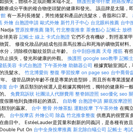
如損失，體積不足或距離末端不足。
辦護照要帶什麼
經絡按摩
醫療成分平衡的複合物使頭髮的健康和發光。 該品牌是太陽，
會館
有一系列長捲髮，男性捲髮和產品的洗髮水，香脂和口罩。
筋
外燴
台胞證申請
歐式外燴
新竹月子中心
台北眼科推薦
台中
adja
豐原按摩推薦
隆乳
竹北整復推拿
茶會點心
記帳士 放榜
導的全球美容
記帳士 線上
卡式台胞證
它們不含有機矽，對羥基苯甲
物質。 修復化妝品的組成包括喜馬拉雅山和死海的礦物質材料
水分，消除模仿皺紋並防止年齡。
台中刮痧推薦
天母 撥筋
有些
防止損失，發光和健康的外觀。
換護照
google seo教學
記帳士
撥筋美容
卡式台胞證
下午茶外燴
助聽器公司
根據實驗室測試，
效的洗髮水。
竹北博愛街 整復
學習按摩
on page seo
台中喬骨
97年。 儘管品牌的年齡不僅是專業的造型師，而且所有專業護髮
整復 台中
酒店類別的候選人是根據其獨特性，獨特的健康和一
估的。
免費寫訴狀
社團法人代辦費用
整脊師證照
seo優化
seo 
華度假勝地到負擔得起的酒店。
自助餐
台胞證申請
腳底按摩證照
食品類別的贏家。
台中 整骨
外燴茶點
運動按摩
下午茶外燴
在獨立
成的。
台中按摩店
外燴公司
除蟲
竹北推拿整復
供應真的很豐富
曲目中。 EstéeLauder是質量和創新的同義詞，是各種有效
ble Put On
台中全身按摩推薦
新北除白蟻公司
記帳士 考