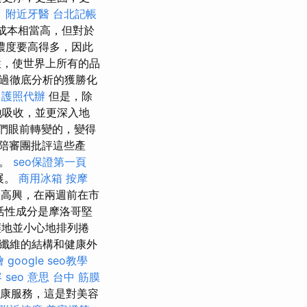
。
附近牙醫
台北記帳
成本相當高，但對於
濃度要高得多，因此
性，使世界上所有的品
過徹底分析的獲勝化
護照代辦
但是，除
地吸收，並更深入地
們眼前轉變的，變得
陪審團批評這些產
勝。
seo保證第一頁
展。
商用冰箱
按摩
高興，在兩週前在市
活性成分是摩洛哥堅
地並小心地排列捲
纖維的結構和健康外
燴
google seo教學
容
seo 意思
台中 筋膜
健康服務，這是對美容