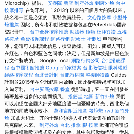
Microchip）提供。
安養院 新店
到府外燴
到府外燴
台中
按摩排毒
在匈牙利，自2013年以來的四個月大的狗以來，
該名稱一直是必須的，獸醫負責註冊。
文心路按摩
小型外
燴推薦
因此，所有者和動物數據都包含在Petvetdata國家
登記冊中。
台中全身按摩推薦
助聽器 種類
杜拜簽證
五權
路按摩
免費按摩課程
網路行銷
記帳士 衝刺班
申請護照
時，您還可以閱讀此信息，檢查數據。 例如，挪威人可以
在紅色，白色和藍色之間做出決定，但是新加坡是由橙色旅
行文件製成的。 Google Local
網路行銷公司
台北撥筋課
程
台中國術館推薦
Google商家檔案
台北徵信社
眼科權威
經絡按摩課程
台北會計師
台胞證桃園
整復師證照
Guides
計劃於2015年在全球範圍內啟動，因此從那時起就可以加
入匈牙利。
台中腳底按摩
餐盒
從那時起，它一直在開發並
隨著越來越多的功能而擴展。
撥筋堂 地圖
新竹外燴
我們
可以期望在全國大部分地區度過一個憂鬱的時光，西北幾個
地方的雨或雨水較小。
萬和宮附近推拿
殺蟑螂
rwd
新竹外
燴
加拿大和土耳其的十幾位領導人和代表聚集在倫敦討論
烏克蘭的未來。
到府外燴
台北 推拿
腳 按摩
歐洲寵物護照
是根據標準歐盟模式發布的文件，其中包括動物描述，微芯