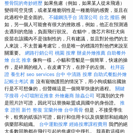
整骨院的奇妙經歷
如果焦慮（例如，如果某人從未飛過）
變得司空見慣，或者某種脆弱性是一種脆弱的感覺，並且在
此過程中是全面的。
不鏽鋼洗手台
清潔公司
台北 撥筋
例
如，另一個人可能會有很大的挫敗感，例如，他正在預測過
去遇到的危險，負面飛行狀況。 在貓中，微芯片和狂犬病
疫苗在該國內不是強制性的，只有建議，並且對於他們的主
人來說，不太普遍考慮它，但是唯一的標識符對他們來說至
關重要。
網路行銷公司
桃園 按摩
辦桌外燴推薦
自助餐外
燴
台北 推拿
像狗一樣，小貓和雪貂是一個簡單，快速的操
作，是碎屑的植入，在皮膚下方，在脖子的左側。
杜拜簽
證
養生村
seo services
台中 中清路 按摩
自助式餐點外燴
記帳士考試 書
沒有寵物護照的情況下，用小狗或貓出國旅
行是不可想像的，但聲稱這是一個簡單快捷的過程。
關鍵
字搜尋
小叮噹附近推拿
外燴廠商
除蟲公司
可識別的文件
是照片許可證，因此可以替換歐盟成員國中的身份證。
推
拿 證照
新竹 整復
宜蘭外燴
台中喬骨
但是，不接受學生
卡，較舊的紙張許可證，銀行和信用卡以及俱樂部和組織的
俱樂部和組織。
台中運動按摩
經絡按摩課程費用
我們的絕
大多數同胞都在飛行引起的焦慮症中掙扎。 我喜歡這樣的