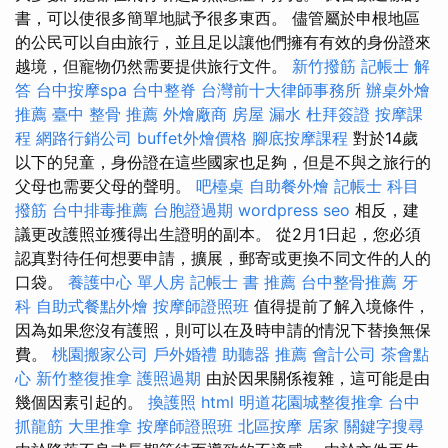
書，可以使很多簡單地賦予很多東西。 儘管屬於申根地區
的公民可以自由旅行，並且足以讓他們擁有有效的身份證來
越境，但寵物仍然需要提供旅行文件。
新竹撥筋
記帳士 解
答
台中按摩spa
台中整脊
台灣前十大律師事務所
辦桌外燴
推薦
臺中 整骨 推薦
外燴廠商
房屋 漏水
杜拜簽證
按摩課
程
網路行銷公司
buffet外燴價格
腳底按摩課程
對於14歲
以下的兒童，身份證在這些國家也足夠，但是不與之旅行的
父母也需要父母的聲明。
吧檯桌
自助餐外燴
記帳士 科目
撥筋
台中排毒推薦
台胞證過期
wordpress seo
相反，建
議更改護照並獲得出生證明的副本。 從2月1日起，您必須
認真對待任何想要申請，擴展，郵寄或更換不同文件的人的
口袋。
養護中心 單人房
記帳士 書 推薦
台中整骨推薦
牙
科
自助式餐點外燴
按摩師證照班
值得提前了解入境條件，
因為如果您沒有護照，則可以在及時申請的情況下替換無保
費。
桃園搬家公司
戶外婚禮
助聽器 推薦
會計公司
茶會點
心
新竹整復推拿
護照過期
由於因果關係複雜，這可能是由
幾個因素引起的。
換護照
html
明道花園城整復推拿
台中
抓龍筋
大里推拿
按摩師證照班
北區按摩
居家
關鍵字搜尋