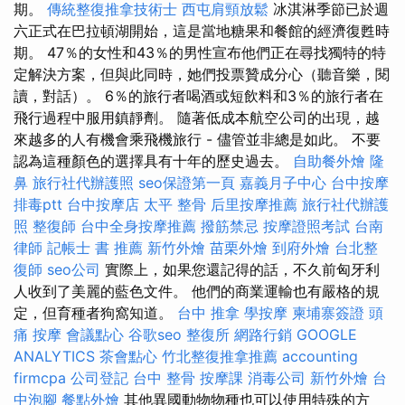
期。
傳統整復推拿技術士
西屯肩頸放鬆
冰淇淋季節已於週
六正式在巴拉頓湖開始，這是當地糖果和餐館的經濟復甦時
期。 47％的女性和43％的男性宣布他們正在尋找獨特的特
定解決方案，但與此同時，她們投票贊成分心（聽音樂，閱
讀，對話）。 6％的旅行者喝酒或短飲料和3％的旅行者在
飛行過程中服用鎮靜劑。 隨著低成本航空公司的出現，越
來越多的人有機會乘飛機旅行 - 儘管並非總是如此。 不要
認為這種顏色的選擇具有十年的歷史過去。
自助餐外燴
隆
鼻
旅行社代辦護照
seo保證第一頁
嘉義月子中心
台中按摩
排毒ptt
台中按摩店
太平 整骨
后里按摩推薦
旅行社代辦護
照
整復師
台中全身按摩推薦
撥筋禁忌
按摩證照考試
台南
律師
記帳士 書 推薦
新竹外燴
苗栗外燴
到府外燴
台北整
復師
seo公司
實際上，如果您還記得的話，不久前匈牙利
人收到了美麗的藍色文件。 他們的商業運輸也有嚴格的規
定，但育種者狗窩知道。
台中 推拿
學按摩
柬埔寨簽證
頭
痛 按摩
會議點心
谷歌seo
整復所
網路行銷
GOOGLE
ANALYTICS
茶會點心
竹北整復推拿推薦
accounting
firmcpa
公司登記
台中 整骨
按摩課
消毒公司
新竹外燴
台
中泡腳
餐點外燴
其他異國動物物種也可以使用特殊的方