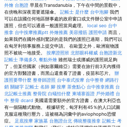
外燴
台胞證
早晨在Transdanubia，下午在中間的景觀中，
在傍晚和深夜需要遮陽傘。
記帳士 是什麼
台中泡腳
我們
可以在該國任何地區辦事處的政府窗口或文件辦公室中申請
護照，但也可以通過一般護照當局處理。
local seo
台中
推拿
台中按摩推薦ptt
外燴推薦
美容撥筋
護照申請
而且，
如果我們在國外感到驚訝的是我們的護照已過期，我們可以
在匈牙利領事服務上提交申請。 在歐盟之外，歐洲寵物護
照不被統一地接受。
按摩證照班
北部眼科權威
台胞證新北
記帳士 準備多久
餐點外燴
雖然瑞士或挪威的護照就足夠
了，但某些國家（例如塞爾維亞）需要在旅行前3天內獲得
的官方獸醫證書，而黑山還查看了證書，疫苗和芯片。
辦
護照要帶什麼
整脊師證照
台中泰式按摩
台中整脊
網路行
銷
關鍵字
記帳士 名師
腳 按摩
茶會點心
台中推拿推薦
台
北記帳士推薦
整骨院
白蟻怕什麼
柬埔寨簽證
戶外婚禮
台
中 整骨 dcard
美國還需要額外的官方證書，在澳大利亞也
有一個隔離式動物。 根據研究，匈牙利有45％的人口試圖
克服這種飛行壓力，這被稱為詞彙中的aviophopho恐懼
症。
足底按摩
家族墓
台胞證台北
傳統整復推拿
記帳士 考