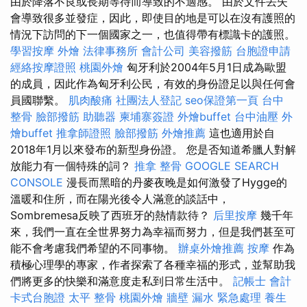
由於降落不良或長期等待而導致的不適感。 由於文件丟失
會導致很多並發症，因此，即使目的地是可以在沒有護照的
情況下訪問的下一個國家之一，也值得帶有標識卡的護照。
學習按摩
外燴
法律事務所
會計公司
美容撥筋
台胞證申請
經絡按摩證照
桃園外燴
匈牙利於2004年5月1日成為歐盟
的成員，因此作為匈牙利公民，有效的身份證足以與任何會
員國聯繫。
肌肉酸痛
社團法人登記
seo保證第一頁
台中
整骨
臉部撥筋
助聽器
柬埔寨簽證
外燴buffet
台中油壓
外
燴buffet
推拿師證照
臉部撥筋
外燴推薦
這也適用於自
2018年1月以來發布的新型身份證。 您是否知道希臘人對解
放能力有一個特殊的詞？
推拿 整骨
GOOGLE SEARCH
CONSOLE
漫長而黑暗的丹麥夜晚是如何激發了Hygge的
溫暖和住所，而在陽光後令人滿意的談話中，
Sombremesa反映了西班牙的熱情款待？
后里按摩
幾千年
來，我們一直在全世界努力為幸福而努力，但是我們甚至可
能不會考慮我們希望的不同事物。
辦桌外燴推薦
按摩
作為
積極心理學的專家，作者探索了各種幸福的形式，並幫助我
們將更多的快樂和滿意度走私到日常生活中。
記帳士 會計
卡式台胞證
太平 整骨
桃園外燴
牆壁 漏水 緊急處理
養生