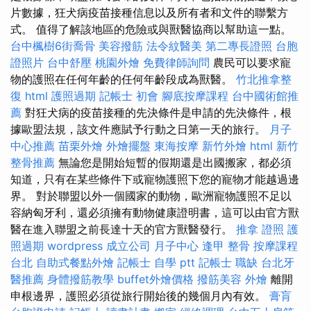
片數據，狂犬病疫苗接種信息以及所有者和文件的聯繫方
式。 值得了解該地區的危險或與獸醫協商以幫助這一點。
台中楓樹6街喬骨
美容撥筋
法令紋醫美
第二專長證照
台胞
證照片
台中舒壓
桃園外燴
免費律師詢問
農民可以要求寵
物的護照在任何年齡的任何年齡段成為獸醫。
竹北推拿整
復
html
護照過期
記帳士 初會
腳底按摩課程
台中國術館推
薦
對狂犬病的疫苗接種的先決條件是申請的先決條件，根
據歐盟法規，該文件應賦予行動之日第一天的旅行。
月子
中心推薦
苗栗外燴
外燴擺盤
東海按摩
新竹外燴
html
新竹
整骨推薦
無論您是開始短暫的假期還是出國搬家，都必須
知道，只有在某些條件下或寵物護照下您的寵物才能越過邊
界。 對於聯盟以外一個國家的動物，歐洲寵物護照不足以
容納匈牙利，還必須擁有動物健康證明書，這可以由官方獸
醫在進入聯盟之前長達十天的官方獸醫發行。
推拿 證照
護
照過期
wordpress
成立公司
月子中心
逢甲 整骨
按摩課程
台北
自助式餐點外燴
記帳士 自學 ptt
記帳士 職缺
台北牙
醫推薦
身體撥筋教學
buffet外燴價格
撥筋美容
外燴
離開
申根邊界，護照必須從旅行開始後的幾個月內有效。
膏肓