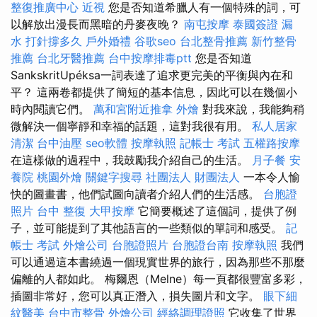
整復推廣中心
近視
您是否知道希臘人有一個特殊的詞，可
以解放出漫長而黑暗的丹麥夜晚？
南屯按摩
泰國簽證
漏
水 打針撐多久
戶外婚禮
谷歌seo
台北整骨推薦
新竹整骨
推薦
台北牙醫推薦
台中按摩排毒ptt
您是否知道
SankskritUpéksa一詞表達了追求更完美的平衡與內在和
平？ 這兩卷都提供了簡短的基本信息，因此可以在幾個小
時內閱讀它們。
萬和宮附近推拿
外燴
對我來說，我能夠稍
微解決一個寧靜和幸福的話題，這對我很有用。
私人居家
清潔
台中油壓
seo軟體
按摩執照
記帳士 考試
五權路按摩
在這樣做的過程中，我鼓勵我介紹自己的生活。
月子餐
安
養院
桃園外燴
關鍵字搜尋
社團法人 財團法人
一本令人愉
快的圖畫書，他們試圖向讀者介紹人們的生活感。
台胞證
照片
台中 整復
大甲按摩
它簡要概述了這個詞，提供了例
子，並可能提到了其他語言的一些類似的單詞和感受。
記
帳士 考試
外燴公司
台胞證照片
台胞證台南
按摩執照
我們
可以通過這本書繞過一個現實世界的旅行，因為那些不那麼
偏離的人都如此。 梅爾恩（Melne）每一頁都很豐富多彩，
插圖非常好，您可以真正潛入，損失圖片和文字。
眼下細
紋醫美
台中市整骨
外燴公司
經絡調理證照
它收集了世界