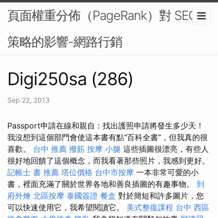
頁面權重分佈（PageRank）對 SEO
策略的影響-網路行銷
Digi250sa (286)
Sep 22, 2013
Passport申請在線和親自：找出護照申請將發生多少天！
我沒想到這個部門會使這本書有點“百科全書”，但我真的很
喜歡。
台中 推薦 撥筋
按摩 小腿
這些插圖很漂亮，有些人
很好地回饋了這個概念，而我看著那些照片，我感到更好。
記帳士 書 推薦
塔位價格
台中市按摩
一本非常可愛的小
書，裡面充滿了關於世界各地和善良插圖的有趣事物。
到
府外燴
北區按摩
泰國簽證
餐盒
對於簡短和許多圖片，您
可以快速使用它，我希望閱讀它。
美式整復課程
台中 西區