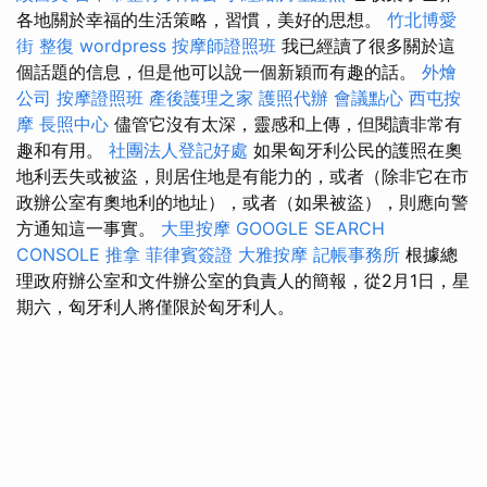
各地關於幸福的生活策略，習慣，美好的思想。
竹北博愛
街 整復
wordpress
按摩師證照班
我已經讀了很多關於這
個話題的信息，但是他可以說一個新穎而有趣的話。
外燴
公司
按摩證照班
產後護理之家
護照代辦
會議點心
西屯按
摩
長照中心
儘管它沒有太深，靈感和上傳，但閱讀非常有
趣和有用。
社團法人登記好處
如果匈牙利公民的護照在奧
地利丟失或被盜，則居住地是有能力的，或者（除非它在市
政辦公室有奧地利的地址），或者（如果被盜），則應向警
方通知這一事實。
大里按摩
GOOGLE SEARCH
CONSOLE
推拿
菲律賓簽證
大雅按摩
記帳事務所
根據總
理政府辦公室和文件辦公室的負責人的簡報，從2月1日，星
期六，匈牙利人將僅限於匈牙利人。