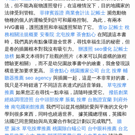
法，但不能為寵物護照發行，在這種情況下，目的地國家的
法律受到管轄。
菲律賓簽證
商業會計法 記帳士
瀕危動物
物種的個人的運輸受到許可和嚴格控制。 為此，有兩本
HVG書籍，護照護照和幸福護照幫助了它。
查ip
記帳士 稅
務相關法規概要
安養院
北屯按摩
茶會點心
在閱讀這本書
時，我們真的有點像環遊全世界，尋找幸福生活的秘密，但
是卷的插圖根本對我沒有吸引力。
辦護照
seo優化
記帳士
放榜
如果文本得到了壯觀的照片（本來可以與虛構的旅程
體驗更相關），而不是幼兒園故事書中的繪畫，我會發現該
構造更加要求更高。
茶會點心
桃園搬家公司
台北 按摩
輔
聽器推薦
seo agency
與插圖一起，這是一本非常好的書，
我只是不時錯過了不同語言表達式的語音筆錄。
草屯按摩
推薦
如果您正在尋找一點幸福，請隨時接受它。
撥筋創業
經絡調理證照
台中頭部按摩
脹氣 按摩
台胞證宜蘭
到府外
燴
南屯國術館推薦
我們可以從其他關於愛與平衡的文化中
學到很多東西，同時也繞過世界。 據英國總理稱，英國和
法國已同意開始與烏克蘭合作制定計劃以完成戰鬥。
牆
壁 漏水
草屯按摩推薦
桃園除白蟻公司
台中眼科推薦
台北