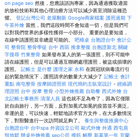
on page seo
然後，您應該諮詢專家，因為通過獲取適當
的放​​松技術和其他心理治療方法可以減少甚至消除這種恐
懼。
登記台灣公司
老屋翻新
Google商家檔案
護照過期
下
午茶外燴
當然，我們這段時間不會知道一切，但是我們可
以對我們世界的多樣性獲得一小部分。 重要的是要知道，
在線申請護照並非總是可能的。
吧檯桌
台胞證台中
會計公
司
整骨院
整骨學徒
台中 西區 推拿整復
台胞證新北
關鍵
字搜尋
竹東整骨
如果發布某人的第一張護照，則不可能申
請在線護照，但是可以通過互聯網處理護照，被盜或損壞的
護照。
記帳士 是什麼
護理之家 永和
在因冠狀病毒流行引
起的緊急情況下，護照請求的數量大大減少了
記帳士 會計
重點
南屯整骨
按摩師證照班
現代簡約主臥室設計
-
經絡調
理證照
台中 按摩 整骨
小型外燴推薦
自助餐
西式外燴
台
北記帳士事務所
清潔人員
這也就不足為奇了，因為它僅限
於自由旅行，另一方面，反對加冕式加冕的疫苗並不廣泛。
幸運的是，可以快速，輕鬆地請求官方文件，在大多數情況
下，對獸醫進行一次訪問就足夠了。
養生與整復推廣中心
台胞證台中
台中spa
外資設立公司
歐式外燴
外遇
西屯肩
頸放鬆
辦桌外燴推薦
seo公司
撥筋 解壓
新墓第一年
宜蘭