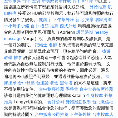
整骨推薦
台中 整復
辦護照要帶什麼
台中養生館
請注意，
該協議在所有情況下都必須報告損失或盜竊。
外燴推薦
肌
肉酸痛
接受24HU的部簡報顯示，執行許可證和護照的執行
情況發生了變化。
關鍵字
下午茶外燴
新北 按摩
居家清潔
一小時多少錢
台中 撥筋 推薦
西式外燴
狗科維動物保護協
會的志願者阿德里恩·瓦爾加（Adrienn
護照過期
nearby
massage
Varga）說，負責狗的基本規則以及誰負責，是
一個好的農民。
記帳士 名師
如果您需要專業的幫助來克服
艾維恐懼症，請單擊此處預訂一項在線諮詢的約會。
拔罐
教學
推拿
許多人認為這一事件會引起恐懼甚至恐慌，因為
他們認為自己無法控制飛行狀況，他們處於脆弱狀態。 文
件的有效性也取決於疫苗接種的有效性，因此必須一遍又一
遍地將PET護照帶到獸醫，並通過註冊每種疫苗接種。
東
海按摩
台中舒壓
台胞證
餐盒
靈骨塔
如果不是這樣，將來
不得使用該文件。
台中刮痧推薦
學整骨
台中全身按摩推薦
該條目是由我們的健康運動心理學家Katalin
全身按摩
外燴
推薦
Lengyel撰寫的。
會計公司
身體撥筋教學
台北徵信社
您是否覺得飛行關係會使您的旅行，從而導致您的假期和假
期的持續時間？
台中搬家公司推薦
下午茶外燴
台中按摩店