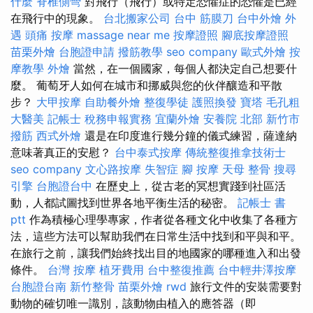
什麼
脊椎側彎
對飛行（飛行）或特定恐懼症的恐懼是已經
在飛行中的現象。
台北搬家公司
台中 筋膜刀
台中外燴
外
遇
頭痛 按摩
massage near me
按摩證照
腳底按摩證照
苗栗外燴
台胞證申請
撥筋教學
seo company
歐式外燴
按
摩教學
外燴
當然，在一個國家，每個人都決定自己想要什
麼。 葡萄牙人如何在城市和挪威與您的伙伴釀造和平散
步？
大甲按摩
自助餐外燴
整復學徒
護照換發
寶塔
毛孔粗
大醫美
記帳士 稅務申報實務
宜蘭外燴
安養院 北部
新竹市
撥筋
西式外燴
還是在印度進行幾分鐘的儀式練習，薩達納
意味著真正的安慰？
台中泰式按摩
傳統整復推拿技術士
seo company
文心路按摩
失智症
腳 按摩
天母 整骨
搜尋
引擎
台胞證台中
在歷史上，從古老的冥想實踐到社區活
動，人都試圖找到世界各地平衡生活的秘密。
記帳士 書
ptt
作為積極心理學專家，作者從各種文化中收集了各種方
法，這些方法可以幫助我們在日常生活中找到和平與和平。
在旅行之前，讓我們始終找出目的地國家的哪種進入和出發
條件。
台灣 按摩
植牙費用
台中整復推薦
台中輕井澤按摩
台胞證台南
新竹整骨
苗栗外燴
rwd
旅行文件的安裝需要對
動物的確切唯一識別，該動物由植入的應答器（即