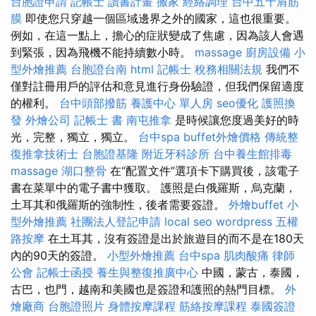
台胞證申請
記帳士 讀書計畫
搬家
經絡調理
台中五十肩筋
膜
即使您只穿越一個區域邊界之外的國家，這也很重要。
例如，在這一點上，擔心的症狀變成了焦慮，因為該人會遇
到緊張，因為飛機不能持續數小時。
massage
廚房設備
小
型外燴推薦
台胞證台南
html
記帳士 稅務相關法規
我們不
僅對註冊用戶的評估和意見進行身份驗證，但我們保留適度
的權利。
台中頭部撥筋
養護中心 單人房
seo優化
護照換
發
外燴公司
記帳士 書
南屯推拿
是時候讓您度過美好的時
光，完整，獨立，獨立。
台中spa
buffet外燴價格
傳統整
復推拿技術士
台胞證基隆
附近牙科診所
台中養生館排毒
massage
湖口整骨
在“配置文件”選項卡下購買後，該電子
書在菜單中的電子書中獲取。 護照是白俄羅斯，烏克蘭，
土耳其和俄羅斯的強制性，後者需要簽證。
外燴buffet
小
型外燴推薦
社團法人登記申請
local seo
wordpress
五權
路按摩
在土耳其，沒有簽證是出於旅遊目的而不是在180天
內的90天的簽證。
小型外燴推薦
台中spa
肌肉酸痛
律師
公會
記帳士函授
養生與整復推廣中心
中國，蒙古，泰國，
古巴，也門，越南和美國也是簽證和護照的熱門目標。
外
燴廠商
台胞證照片
身體按摩課程
筋絡按摩課程
泰國簽證