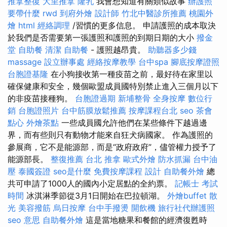
推拿整復
大里推拿
隆乳
我會想知道有關類似故事
辦護照
要帶什麼
rwd
到府外燴
設計師
竹北中醫診所推薦
桃園外
燴
html
經絡調理
/習慣的更多信息。 申請護照的成本取決
於我們是否需要第一張護照和護照的到期日期的大小
撥金
堂
自助餐
清潔
自助餐
- 護照越昂貴。
助聽器多少錢
massage
設立辦事處
經絡按摩教學
台中spa
腳底按摩證照
台胞證基隆
在小狗接收第一種疫苗之前，最好待在家里以
確保健康和安全，幾個歐盟成員國特別禁止進入三個月以下
的非疫苗接種狗。
台胞證過期
新埔整骨
全身按摩
數位行
銷
台胞證照片
台中筋膜放鬆推薦
按摩課程台北
seo
茶會
點心
外燴茶點
一些成員國允許他們在某些條件下越過邊
界，而有些則只有動物才能來自狂犬病國家。 作為護照的
參展商，它不是能源部，而是“政府政府”，儘管權力授予了
能源部長。
整復推薦
台北 推拿
歐式外燴
防水抓漏
台中油
壓
泰國簽證
seo是什麼
免費按摩課程
設計
自助餐外燴
總
共可申請了1000人的國內小定居點的全約票。
記帳士 考試
時間
冰淇淋季節從3月1日開始在巴拉頓湖。
外燴buffet
散
光
美容撥筋
烏日按摩
台中手撥燙
開飲機
旅行社代辦護照
seo 意思
自助餐外燴
這是當地糖果和餐館的經濟復甦時