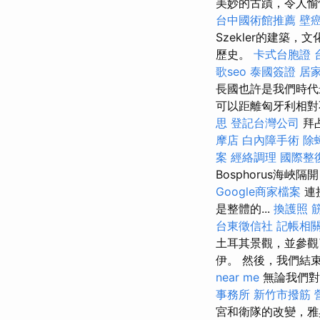
美妙的古蹟，令人愉
台中國術館推薦
壁
Szekler的建築
歷史。
卡式台胞證
歌seo
泰國簽證
居家
長國也許是我們時代
可以距離匈牙利相對
思
登記台灣公司
拜
摩店
白內障手術
除
案
經絡調理
國際整
Bosphorus海
Google商家檔案
連
是整體的...
換護照
台東徵信社
記帳相
土耳其景觀，並參觀
伊。 然後，我們結
near me
無論我們對
事務所
新竹市撥筋
宮和衛隊的改變，雅