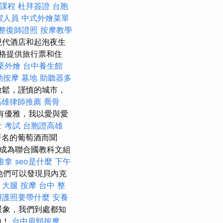
課程
杜拜簽證
台胞
潔人員
中式外燴菜單
整復師證照
按摩教學
現代酒店和起泡夜生
格提供旅行票和住
栗外燴
台中養生館
動按摩
墓地
助聽器多
但放鬆，謹慎的城市，
高雄律師推薦
喬骨
有優雅，我以愛與愛
 考試
台胞證高雄
著名的葡萄酒而聞
成為聯合國教科文組
推拿
seo是什麼
下午
他們可以發現貝內克
。
大腿 按摩
台中 整
辦護照要帶什麼
安養
景象，我們到處都知
助！
台中肩頸按摩