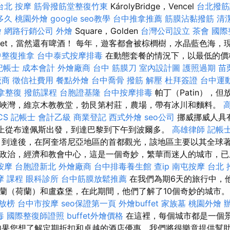
台北 按摩
筋骨撥筋堂整復竹東
KárolyBridge，Vencel
台北撥筋
多久
桃園外燴
google seo教學
台中推拿推薦
筋膜沾黏撥筋
清
燴
網路行銷公司
外燴
Square，Golden
台灣公司設立
茶會
國際
reet，當然還有啤酒！ 每年，遊客都會被棕櫚樹，水晶藍色海，
中整復推拿
台中泰式按摩排毒
在動態套餐的情況下，以最低的價
記帳士 成本會計
外燴廠商
台中 筋膜刀
室內設計圖
護照過期
苗
廠商
徵信社費用
餐點外燴
台中喬骨
撥筋 解壓
杜拜簽證
台中運
拿整復
撥筋課程
台胞證基隆
台中按摩排毒
帕丁（Patin），
峽灣，維京木教教堂，勃艮第村莊，農場，帶有冰川和麵料。
CS
記帳士 會計乙級
商業登記
西式外燴
seo公司
挪威挪威人具
早上從布達佩斯出發，到達巴黎到下午到波爾多。
高雄律師
記帳士
到達後，在阿奎塔尼亞地區的首都觀光，該地區主要以其全球
政治，經濟和教會中心，這是一個奇妙，繁華而迷人的城市，已
按摩
台胞證新北
外燴廠商
台中排毒養生館
查ip
南屯按摩
台北 
摩 課程
眼科診所
台中筋膜放鬆推薦
在我們為期6天的旅行中，
蘭（荷蘭）和盧森堡，在此期間，他們了解了10個奇妙的城市
 放榜
台中市按摩
seo保證第一頁
外燴buffet
家族墓
桃園外燴
毒
國際整復師證照
buffet外燴價格
在這裡，每個城市都是一個
如果您想了解定期折扣和卓越的酒店優惠，我們將很樂意提供幫