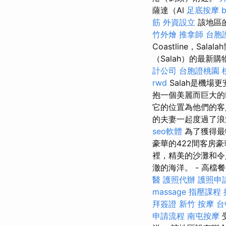
薩達（Al
足底按摩
筋
外資設立
該地區的
竹外燴
推拿師
台胞
Coastline，Sa
（Salah）的最新購
計公司
台胞證桃園
rwd
Salah是機場
抱一個美麗而巨大的L
它的位置為他們的客
的夫妻一起度過了
seo軟體
為了獲得最
豪華的422間客房
裡，精美的沙灘和令
澈的海洋。 - 高檔
醫
護照代辦
護照申
massage
指壓課程
拜簽證
新竹 按摩
台
申請流程
南屯按摩