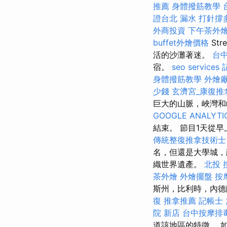
推薦
身體撥筋教學
證台北
漏水 打針撐
外商投資
下午茶外
buffet外燴價格
St
活的沙灘著迷。
台
宿。
seo services
身體撥筋教學
外燴
少錢
玄濟宮_康復推
巨大的山脈，峽灣和
GOOGLE ANALYTI
結束。 節目1天從
傳統整復推拿技術士
名，但還是大學城，
織世界遺產。
北投 
茶外燴
外燴擺盤
按
斯州，比利時，內德
復
推拿推薦
記帳士
院 新店
台中按摩排
道該地區的特徵。 