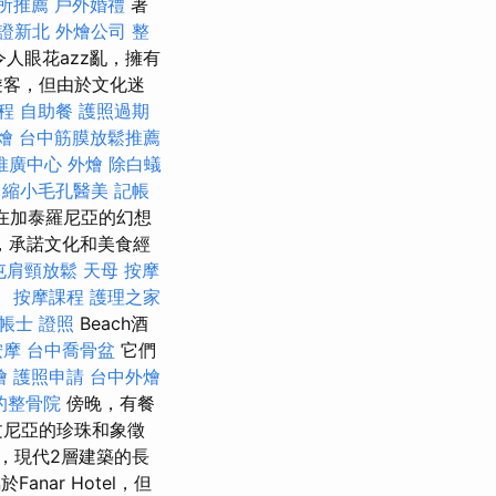
所推薦
戶外婚禮
著
證新北
外燴公司
整
人眼花azz亂，擁有
遊客，但由於文化迷
程
自助餐
護照過期
燴
台中筋膜放鬆推薦
推廣中心
外燴
除白蟻
.
縮小毛孔醫美
記帳
在加泰羅尼亞的幻想
鄉，承諾文化和美食經
屯肩頸放鬆
天母 按摩
。
按摩課程
護理之家
帳士 證照
Beach酒
按摩
台中喬骨盆
它們
燴
護照申請
台中外燴
的整骨院
傍晚，有餐
文尼亞的珍珠和象徵
品質，現代2層建築的長
nar Hotel，但