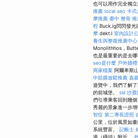
也可以用作完全獨立的單位
推薦
local seo
卡式
摩推薦
臺中 整骨 推
程
Buck.ig閃閃發
摩
dekt.l
室內設計
養生與整復推廣中心
Monolithhos，B
也是最重要的是去
seo是什麼
戶外婚禮
商家檔案
阿爾卑斯山
中筋膜放鬆推薦
嘉
遊覽中，我們了解了
的前城堡。
ssl
沙鹿
們引導乘客回到幾個
秀麗的景象進一步增
智症
第二專長證照
公里，位於風景如畫的
系統豐富。
記帳士 
港（碼頭）附近。