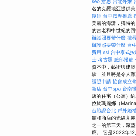
seo 意思
台北外燴
名的克羅地亞提供美
復師
台中按摩推薦
美麗的海灘，獨特的
的古老和中世紀的
辦護照要帶什麼
搜
辦護照要帶什麼
台
費用
ssl
台中泰式按
士 考古題
臉部撥筋
資本中，藝術與建築
驗，並且將是令人難忘的，
護照申請
協會成立
新店
台中spa
台南
店的住宅（公寓）
位於瑪麗娜（Mari
台胞證台北
戶外婚
館和商店的光線亮麗
之一的第三天，深藍色的
廊。 它是2023年