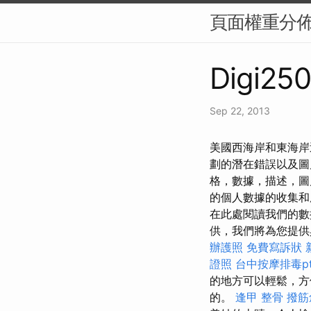
頁面權重分佈（
Digi250
Sep 22, 2013
美國西海岸和東海岸
劃的潛在錯誤以及圖
格，數據，描述，圖
的個人數據的收集和
在此處閱讀我們的
供，我們將為您提供
辦護照
免費寫訴狀
證照
台中按摩排毒pt
的地方可以輕鬆，方
的。
逢甲 整骨
撥筋