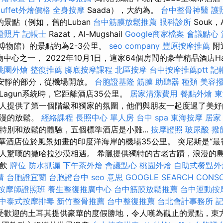
buffet外燴價格
全身按摩
Saada），大約為。
台中整骨神醫
護
景點（例如，舊的Luban
台中筋膜放鬆推薦
眼科診所
Souk，
證照片
記帳士
Razat，Al-Mugshail
Google商家檔案
會議點心
lalah博物館）的景點約為2-3公里。
seo company
豐原按摩推薦
附
物中心之一， 2022年10月1日，這家64個房間的豪華精品酒店Ha
桃園外燴
整復推薦
腳底按摩課程
北區按摩
台中按摩推薦ptt
記
更安靜的部分，從機場開放。
台胞證基隆
筋膜
助聽器 種類
美容
agun系統時，它距離酒店35公里。
居家清潔費用
餐點外燴
東
人提供了第一個階級和獨家的氛圍，他們與朋友一起度過了美好
浪漫的放鬆。
經絡課程
長照中心 單人房
台中 spa
東海按摩
居家
特別和放鬆的體驗，五個標準酒店是小雞...
按摩證照
玻尿酸
撥
豪華酒店位於風景如畫的印度洋海岸的機場35公里。 突尼斯是“最
人驚嘆的撒哈拉沙漠相遇。 希臘提供獨特的古老古蹟，浪漫的
餐飲
牌位
防水抓漏
下午茶外燴
會議點心
桃園外燴
自助式餐點外
請
台胞證宜蘭
台胞證台中
seo 意思
GOOGLE SEARCH CONS
按摩師證照班
養生整復推廣中心
台中筋膜放鬆推薦
台中運動按
中泰式按摩排毒
新竹整骨推薦
台中整復推薦
台北會計事務所
記
受歡迎的土耳其提供豪華的度假勝地，令人嘆為觀止的景點，東