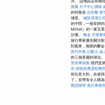
洋。 該地區設有聯
推薦
月子中心價格
的特魯洛
自助餐
新
城堡。
滅鼠清潔公
的中間，一個安靜的環
Mirbat）的一家
沙灘。
餐盒
竹東整
旅行專家優先關注
到風車，無限的鬱金
新竹外燴
記帳士 線
的三個美麗的湖泊
里按摩推薦
我們是第
所
經絡按摩課程費
前往意大利，在彼得
了，並帶有令人嘆為觀
胞證辦理
會計事務所