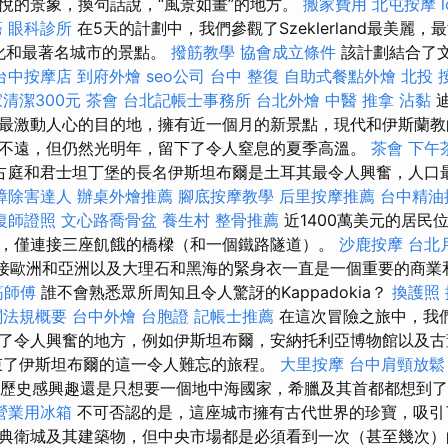
悅的景象，換句話說，“風景如畫”的地方。
搬家費用
北屯按摩
癌
眼科診所
在5天的計劃中，我們參觀了Szeklerland最美麗
，文化和最著名城市的景點。
撥筋教學
協會成立條件
該計劃結合了
台中按摩店
到府外燴
seo公司
台中 整復
自助式餐點外燴
北投 
清潔300元
茶會
台北記帳士事務所
台北外燴
中醫 推拿
沾黏
迪
最激動人心的目的地，擁有近一個月的新景點，現代和伊斯蘭教
不遠，但仍然光明年，留下了令人窒息的夏季高溫。
茶會
下午
占庭和君士坦丁堡的長名伊斯坦布爾是土耳其最令人興奮，人口
蟑除害達人
辦桌外燴推薦
腳底按摩教學
后里按摩推薦
台中精油
復師證照
文心路喬骨盆
養生村
整骨推薦
近1400萬美元的居民
峽隔開，僅連接三座飢餓的橋樑（和一個鐵路隧道）。
沙鹿按摩
台北
接歐洲和亞洲以及大理石和黑海的緊身衣一直是一個重要的商業
筋師傅
誰不會熟悉眾所周知且令人驚訝的Kappadokia？
換護照
關法規概要
台中外燴
台胞證
記帳士推薦
在這次冒險之旅中，我
了令人興奮的地方，例如伊斯坦布爾，安納托利亞博物館以及古
束了伊斯坦布爾的這一令人難忘的旅程。
大里按摩
台中肩頸放鬆
歷史感興趣還是只想要一個地中海國家，希臘及其首都都想到
營業用冰箱
不可否認的是，這座城市擁有古代世界的珍寶，吸引
典衛城及其建築物，但中央市場都是必須看到一次（甚至幾次