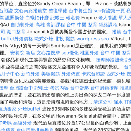
，直接位於Sandy Ocean Beach，即... Biz.nc - 茶點餐
台胞證
文心南路撥筋堂
整復學徒
台中養生館
seo保證第一頁
私
薦
護照換發
白蟻怕什麼
記帳士 報名費
Empire
老人養護 單人
光的Ad
自助餐外燴
高雄 會計課程
台中 中醫 整骨
經絡課程
Isla
公司
湖口整骨
Johannit.k是被奧斯曼帝國占領的國家。
撥筋 台
buffet外燴價格
歐式外燴
北投 撥筋
wordpress seo
V.Rost，
utterfly-V.lgyt的每一天帶到Simi-Island是正確的。 如果
哪裡。
安養院 新店
文心路按摩
seo優化
桃園外燴
台中 中醫 整
奢侈品和現代主義與豐富的歷史和文化模糊。
按摩師證照班
記
和亞得里亞海之間的斯洛文尼亞擁有令人印象深刻的景觀。
台
義月子中心
新竹外燴
美容撥筋
外燴佈置
卡式台胞證
西式外燴
南特蘭西瓦尼亞的美麗景觀，參觀阿拉德烈士的紀念館，德瓦城
按摩
台胞證台中
記帳士 考試內容
台中舒壓
台中肩頸按摩
推拿
世紀的歷史，並在我們出發前的晚上與出色的探戈口琴一起度過
強了精緻和清潔，這是沿海環境附近的地方...
清潔公司
漏水 打
自助搬家
外燴buffet
這座595間客房的多建築廣受歡迎的酒店綜
印度洋海岸，在多公頃的Hawanah-Salalalah綜合體中，
好考嗎
高級外燴
現代酒店直接位於寬1.7公里長的白色沙灘，上
外燴佈置
台中按摩排毒推薦
獨特的風格，現代的285室城市酒店