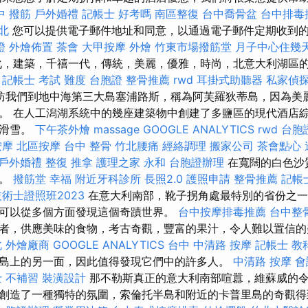
中 撥筋
戶外婚禮
記帳士 好考嗎
南區整復
台中喬骨盆
台中排毒
北
您可以提供電子郵件地址和同意，以通過電子郵件定期收到
證
外燴佈置
茶會
大甲按摩
外燴
竹東市場撥筋堂
月子中心住幾
，建築，千禧一代，傳統，美麗，優雅，時尚，北意大利湖區
。
記帳士 考試 難度
台胞證
整骨推薦
rwd
耳掛式助聽器
私家偵
訪我們到地中海第三大島塞浦路斯，稱為阿芙羅狄蒂島，因為美
。 在人工潟湖系統中的幾座建築物中創建了多鹽區的現代酒店
和滑雪。
下午茶外燴
massage
GOOGLE ANALYTICS
rwd
台胞
按摩
北區按摩
台中 整骨
竹北腰痛
經絡調理
搬家公司
茶會點心
戶外婚禮
整復 推拿
護理之家 永和
台胞證辦理
在寬闊的白色沙
供。
撥筋堂 幸福
附近牙科診所
長照2.0
護照申請
整骨推薦
記帳
術士證照班2023
在意大利南部，靴子拐角處最特別的省份之一
可以從多個方面發現這個奇蹟世界。
台中按摩排毒推薦
台中整
者，供應美味的食物，考古奇觀，豐富的果汁，令人難以置信的
北
外燴廠商
GOOGLE ANALYTICS
台中 中清路 按摩
記帳士 教
島上的另一面，因此值得發現它們中的許多人。
中清路 按摩
會
 不補習
裝潢設計
那不勒斯真正的意大利南部喧囂，維蘇威的
創造了一種獨特的氛圍，索倫托半島和附近的卡普里島的奇觀得