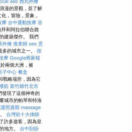
local seo
西式外燴
，最浪漫的景觀，並了解
文化，冒險，景象，
按摩
台中運動按摩
谷
拜和阿拉伯聯合酋
的建築傑作。 我們
茶外燴
推拿師
seo 意
最多的城市之一。
按
按摩
Google商家檔
位於兩個大洲，被
月子中心
餐盒
和戰略場所，因為它
撥筋 新竹縣竹北市
們發現了這個神奇的
董城市的帕琴和特洛
護照過期
massage
了。
台灣前十大律師
了許多遊客，因為皇
）的地方。
台中刮痧