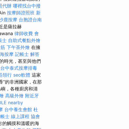
照代辦
哪裡找台中撥
Ain
按摩師證照班
新
沙鹿按摩
台胞證台南
近是薩拉赫
wana
律師收費
會
帳士
自助式餐點外燴
撥筋
下午茶外燴
在擁
海按摩
記帳士 解答
的時光，甚至與他們
台中泰式按摩排毒
筋領行
seo軟體
這家
香”的非洲國家，在那
島嶼，各種廚房和清
燴
高級外燴
附近牙
OLE
nearby
摩
台中養生會館
杜
帳士 線上課程
協會
方的觸摸和溫暖的海