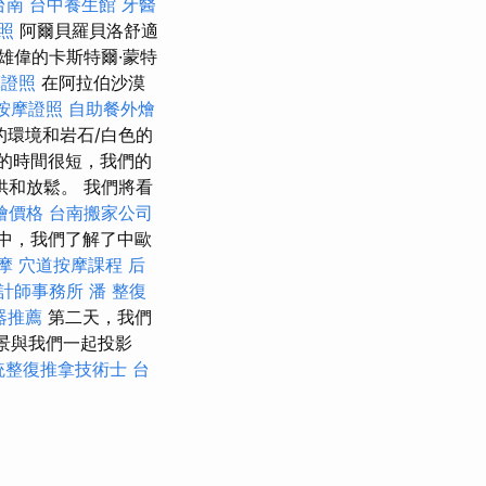
台南
台中養生館
牙醫
照
阿爾貝羅貝洛舒適
雄偉的卡斯特爾·蒙特
摩證照
在阿拉伯沙漠
按摩證照
自助餐外燴
鬆的環境和岩石/白色的
的時間很短，我們的
和放鬆。 我們將看
外燴價格
台南搬家公司
中，我們了解了中歐
摩
穴道按摩課程
后
計師事務所
潘 整復
器推薦
第二天，我們
景與我們一起投影
統整復推拿技術士
台