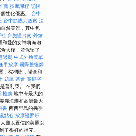
推薦
按摩課程
記帳
的個性化優惠。
台中
天
台中筋膜刀放鬆
法
的自然美景，其中包
探社
台胞證台南
外燴
麗和愛的女神將海泡
綜合大樓，並保留了
證過期
中式外燴菜單
逢甲按摩
國際整復師
質，棕櫚樹，陽傘和
士 題庫
茶會
關鍵字
是普利亞。 在我們
骨推薦
地中海最大的
美麗海灘和歐洲最大
科書
西西里島的幾乎
議點心
按摩證照班
令人難以置信的美麗以
到了很好的補充。