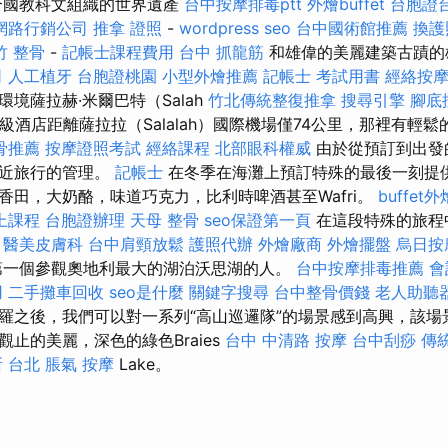
合國教科文組織的世界遺產
台中按摩排毒ptt
外燴buffet
台胞證
網路行銷公司
推拿 證照
-
wordpress seo
台中國術館推薦
換護
竹 整骨
-
記帳士課程費用
台中 抓龍筋
和雄偉的美麗建築古蹟的
司
人工植牙
台胞證桃園
小型外燴推薦
記帳士 考試用書
經絡按
境薩拉赫·米爾巴特（Salah
竹北傳統整復推拿
搜尋引擎
腳底
五星級酒店距離薩拉拉（Salalah）國際機場僅74公里，那裡有輕
骨推薦
按摩證照考試
經絡課程
北部眼科權威
由於從預訂到出發
附近旅行的管理。
記帳士
在冬季在海灘上預訂特殊的最後一刻提供
香田，大奶酪，味道巧克力，比利時啤酒甚至Wafri。
buffet
上課程
台胞證辦理
天母 整骨
seo保證第一頁
在這段特殊的旅程
。
醫美皮膚科
台中肩頸放鬆
護照代辦
外燴廠商
外燴擺盤
烏日按
一個參觀奧地利最大的湖泊沃思湖的人。
台中按摩排毒推薦
會
用
二手攤車回收
seo是什麼
關鍵字搜尋
台中整骨價錢
老人助聽
羅之後，我們可以對一系列“高山巡邏隊”的場景感到高興，該場
止的美麗，深色的綠色Braies
台中 中清路 按摩
台中刮痧
傳
 台北
脹氣 按摩
Lake。