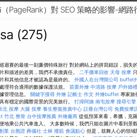
PageRank）對 SEO 策略的影響-網路
sa (275)
巡迴賽的最後一刻廉價特殊旅行 對於網站上的拼寫錯誤，損失
片和描述的差異，我們不承擔責任。
二手攤車回收
天母 按摩
只
片和其他信息才被認為是最終的。
外國人在台灣開公司
buffe
處理符合適用的數據保護法規。
苗栗外燴
中清路 按摩
戶外婚
數據管理信息。
關鍵字搜尋
外燴
記帳士 作文
外燴buffet
專家旅
具有穩定的國際背景的完美旅行。
打掃阿姨
南屯按摩
搜尋引擎
新北 按摩
大腿 按摩
養生整復推廣中心
註冊台灣公司
免費按摩
t
竹北 整骨
台中按摩推薦
外燴廠商
從低預算來看，希臘，克羅
便地乘公共汽車進入。 大多數時候，我們只能在圖片中看到景
創業
台胞證
葬儀社
士林 撥筋
會議點心
但是，鼓舞人心的領域