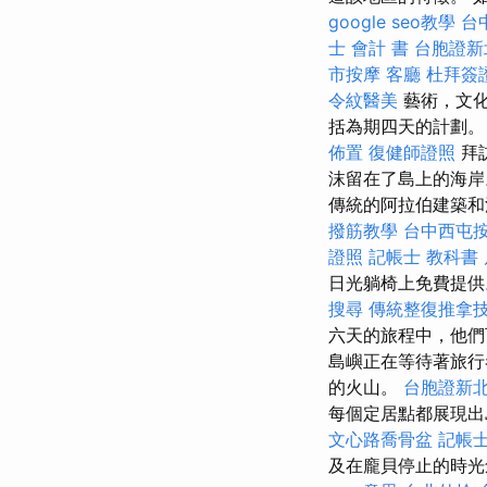
google seo教學
台
士 會計 書
台胞證新
市按摩
客廳
杜拜簽
令紋醫美
藝術，文化
括為期四天的計劃
佈置
復健師證照
拜
沫留在了島上的海岸
傳統的阿拉伯建築
撥筋教學
台中西屯
證照
記帳士 教科書
日光躺椅上免費提
搜尋
傳統整復推拿技
六天的旅程中，他們
島嶼正在等待著旅行
的火山。
台胞證新
每個定居點都展現出
文心路喬骨盆
記帳士
及在龐貝停止的時光