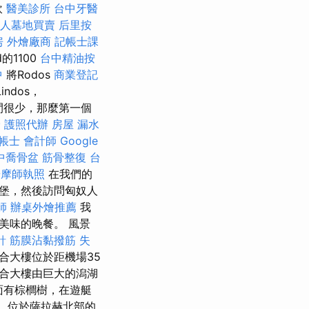
飲
醫美診所
台中牙醫
人墓地買賣
后里按
房
外燴廠商
記帳士課
nd的1100
台中精油按
中
將Rodos
商業登記
Lindos，
我們的時間很少，那麼第一個
骨
護照代辦
房屋 漏水
帳士 會計師
Google
中喬骨盆
筋骨整復
台
按摩師執照
在我們的
堡，然後訪問匈奴人
師
辦桌外燴推薦
我
美味的晚餐。 風景
針
筋膜沾黏撥筋
失
合大樓位於距機場35
該綜合大樓由巨大的潟湖
面有棕櫚樹，在遊艇
，位於薩拉赫北部的