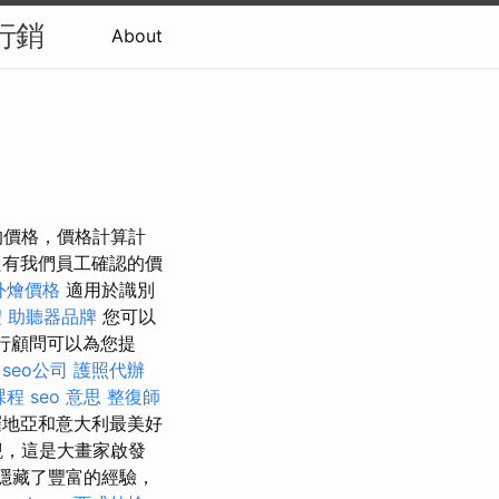
行銷
About
的價格，價格計算計
有我們員工確認的價
t外燴價格
適用於識別
禮
助聽器品牌
您可以
行顧問可以為您提
seo公司
護照代辦
課程
seo 意思
整復師
地亞和意大利最美好
觀，這是大畫家啟發
隱藏了豐富的經驗，