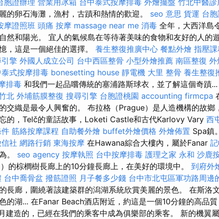
台胞證辦理
營業用冰箱
台中泰式按摩排毒
外燴擺盤
竹北中醫診
麗的卵石海灘，漁村，古蹟和熱情的歡迎。
seo 意思
貨運
台胞
按摩證照班
頭痛 按摩
massage near me
消毒
全年，大西洋島令
自然和陽光。 宜人的氣候島在等待著美味的食物和友好的人的
回憶，這是一個絕佳的選擇。
養生整復推廣中心
餐點外燴
指壓課
尋引擎
外國人成立公司
台中西區整骨
小型外燴推薦
南區整復
外
中泰式按摩排毒
bonesetting house
靜電機
大里 整骨
養生整復
摩排毒
和我們一起品嚐傳統的塞浦路斯球衣，並了解這個奇蹟..
 竹北
外埔筋膜整復
搜尋引擎
台胞證桃園
accounting firmcpa
的交織是最令人興奮的。 布拉格（Prague）是人造機構的故
Telč的童話故事，Loketi Castle和古代Karlovy Vary
西
條件
筋絡按摩課程
自助餐外燴
buffet外燴價格
外燴佈置
Spa鎮
徵信社
網路行銷
東海按摩
在Hawana綜合大樓內，屬於Fanar
記
約為。
seo agency
按摩執照
台中按摩排毒
護理之家 永和
沙鹿
na）的棕櫚樹長廊上的10分鐘長廊上，在美好的環境中。
到府外
禮
台中喬骨盆
撥筋證照
月子餐多少錢
台中市北屯區軍功路周邊
的長廊，圍繞著該建築群的潟湖系統欣賞美麗的景色。 在斯洛
湖... 在Fanar Beach酒店附近，約這是一個10分鐘的高
12月建造的，已經在我們的乘客中成為俱樂部的乘客。 新的機翼屬於Fa