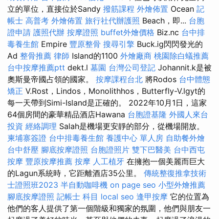
立的單位，直接位於Sandy
撥筋課程
外燴佈置
Ocean
記
帳士 高普考
外燴佈置
旅行社代辦護照
Beach，即...
台胞
證申請
護照代辦
按摩證照
buffet外燴價格
Biz.nc
台中排
毒養生館
Empire
豐原整骨
搜尋引擎
Buck.ig閃閃發光的
Ad
整骨推薦
律師
Island的1100
外燴廠商
桃園除白蟻推薦
台中按摩推薦ptt
dekt.l
墓園
台灣公司登記
Johannit.k是被
奧斯曼帝國占領的國家。
按摩課程台北
將Rodos
台中體態
矯正
V.Rost，Lindos，Monolithhos，Butterfly-V.lgyt的
每一天帶到Simi-Island是正確的。 2022年10月1日，這家
64個房間的豪華精品酒店Hawana
台胞證基隆
外國人來台
投資
經絡調理
Salah是機場更安靜的部分，從機場開放。
柬埔寨簽證
台中排毒養生館
養護中心 單人房
自助餐外燴
台中舒壓
腳底按摩證照
台胞證照片
雙下巴醫美
台中西屯
按摩
豐原按摩推薦
按摩
人工植牙
在擁抱一個美麗而巨大
的Lagun系統時，它距離酒店35公里。
傳統整復推拿技術
士證照班2023
半自動咖啡機
on page seo
小型外燴推薦
腳底按摩證照
記帳士 科目
local seo
逢甲按摩
它的位置為
他們的客人提供了第一個階級和獨家的氛圍，他們與朋友一