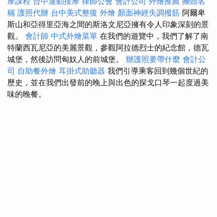
摩課程
台中運動按摩
律師公會
會計公司
外燴推薦
團體名
稱
護照代辦
台中美式整復
外燴
顏面神經失調撥筋
阿爾卑
斯山和亞得里亞海之間的斯洛文尼亞擁有令人印象深刻的景
觀。
會計師
中式外燴菜單
在我們的遊覽中，我們了解了南
特蘭西瓦尼亞的美麗景觀，參觀阿拉德烈士的紀念館，德瓦
城堡，然後訪問匈奴人的前城堡。
辦護照要帶什麼
會計公
司
自助餐外燴
耳掛式助聽器
我們引導乘客回到幾個世紀的
歷史，並在我們出發前的晚上與出色的探戈口琴一起度過美
味的晚餐。