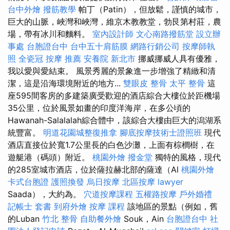
台中外燴
撥筋教學
帕丁（Patin），但放鬆，謹慎的城市，
巨大的山脈，峽灣和峽灣，維京木教教堂，勃艮第村莊，農
場，帶有冰川和麵料。
室內設計師
文心南路撥筋堂
設立辦
事處
台胞證台中
台中五十肩筋膜
網路行銷公司
按摩師執
照
全瓷冠
按摩 推薦
安養院 新北市
挪威挪威人具有優雅，
我以愛與愛結束。 風景秀麗的景象進一步增強了精緻和清
潔，這是沿海環境附近的地方...
雙眼皮
整骨
太平 整骨
這
座595間客房的多建築廣受歡迎的酒店綜合大樓位於距機場
35公里，位於風景如畫的印度洋海岸，在多公頃的
Hawanah-Salalalah綜合體中，該綜合大樓由巨大的潟湖系
統豐富。
明道花園城整復推拿
腳底按摩技術士證照班
現代
酒店直接位於寬1.7公里長的白色沙灘，上面有棕櫚樹，在
遊艇港（碼頭）附近。
桃園外燴
撥金堂
獨特的風格，現代
的285室城市酒店，位於薩拉赫北部的薩達（Al
桃園外燴
卡式台胞證
護照換發
烏日按摩
北區按摩
lawyer
Saada），大約為。
穴道按摩課程
五權路按摩
戶外婚禮
記帳士 套書
到府外燴
按摩 課程
該地區的景點（例如，舊
的Luban
竹北 整骨
自助餐外燴
Souk，Ain
台胞證台中
社