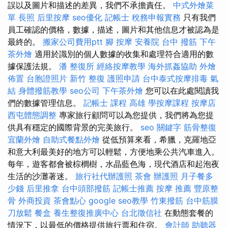
誤以及圖片和描述的差異，我們不承擔責任。
中式外燴菜
單
長照
后里按摩
seo優化
記帳士 稅務申報實務
只有我們
員工確認的價格，數據，描述，圖片和其他信息才被認為是
最終的。
搬家公司費用ptt
腳 按摩
安養院
台中 撥筋
下午
茶外燴
適用於識別的個人數據的收集和處理符合適用的數
據保護法規。
潘 整復所
經絡按摩教學
海外抓姦協助
外燴
佈置
台胞證照片
新竹 整復
護照申請
台中泰式按摩排毒
氣
結
身體撥筋教學
seo公司
下午茶外燴
您可以在此處閱讀我
們的數據管理信息。
記帳士 課程 高雄
學按摩課程
按摩店
西屯體態調整
專家旅行顧問可以為您提供，我們將為您提
供具有穩定的國際背景的完美旅行。
seo 關鍵字
筋骨整復
宜蘭外燴
自助式餐點外燴
從低預算來看，希臘，克羅地亞
和意大利最美好的地方可以輕鬆，方便地乘公共汽車進入。
每年，遊客都會被棕櫚樹，水晶藍色海，現代酒店和起泡夜
生活的沙灘著迷。
旅行社代辦護照
茶會
辦護照
月子餐多
少錢
后里推拿
台中頭部撥筋
記帳士推薦
按摩 推薦
豐原整
骨
外商投資
茶會點心
google seo教學
竹東撥筋
台中筋膜
刀放鬆
餐盒
養生整復推廣中心
台北徵信社
在動態套餐的
情況下，以最低的價格提供旅行票和住宿。
會計師
助聽器