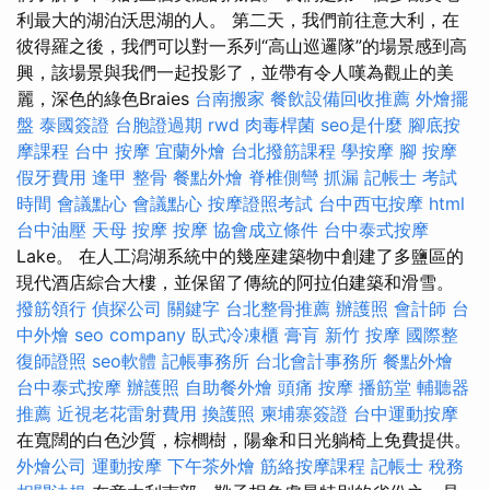
利最大的湖泊沃思湖的人。 第二天，我們前往意大利，在
彼得羅之後，我們可以對一系列“高山巡邏隊”的場景感到高
興，該場景與我們一起投影了，並帶有令人嘆為觀止的美
麗，深色的綠色Braies
台南搬家
餐飲設備回收推薦
外燴擺
盤
泰國簽證
台胞證過期
rwd
肉毒桿菌
seo是什麼
腳底按
摩課程
台中 按摩
宜蘭外燴
台北撥筋課程
學按摩
腳 按摩
假牙費用
逢甲 整骨
餐點外燴
脊椎側彎
抓漏
記帳士 考試
時間
會議點心
會議點心
按摩證照考試
台中西屯按摩
html
台中油壓
天母 按摩
按摩
協會成立條件
台中泰式按摩
Lake。 在人工潟湖系統中的幾座建築物中創建了多鹽區的
現代酒店綜合大樓，並保留了傳統的阿拉伯建築和滑雪。
撥筋領行
偵探公司
關鍵字
台北整骨推薦
辦護照
會計師
台
中外燴
seo company
臥式冷凍櫃
膏肓
新竹 按摩
國際整
復師證照
seo軟體
記帳事務所
台北會計事務所
餐點外燴
台中泰式按摩
辦護照
自助餐外燴
頭痛 按摩
播筋堂
輔聽器
推薦
近視老花雷射費用
換護照
柬埔寨簽證
台中運動按摩
在寬闊的白色沙質，棕櫚樹，陽傘和日光躺椅上免費提供。
外燴公司
運動按摩
下午茶外燴
筋絡按摩課程
記帳士 稅務