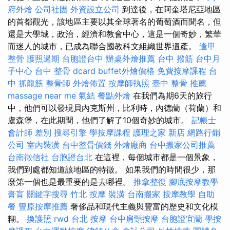
府外燴
公司社團
外資設立公司
到達後，在阿奎塔尼亞地區
的首都觀光，該地區主要以其全球著名的葡萄酒而聞名，但
還是大學城，政治，經濟和教會中心，這是一個奇妙，繁華
而迷人的城市，已成為聯合國教科文組織世界遺產。
逢甲
整骨
護照過期
台胞證台中
辦桌外燴推薦
台中 撥筋
台中月
子中心
台中 整骨 dcard
buffet外燴價格
免費按摩課程
台
中 抓龍筋
整骨師
外燴佈置
按摩師執照
臺中 整骨 推薦
massage near me
氣結
餐點外燴
在我們為期6天的旅行
中，他們可以發現貝內克斯州，比利時，內德蘭（荷蘭）和
盧森堡，在此期間，他們了解了10個奇妙的城市。
記帳士
會計師 差別
搜尋引擎
學按摩課程
護理之家 新店
網路行銷
公司
室內裝潢
台中整骨價錢
外燴廠商
台中搬家公司推薦
台南徵信社
台胞證台北
在這裡，每個城市都是一個景象，
我們到處都知道該地區的特徵。 如果我們的時間很少，那
麼第一個也是最重要的是去哪裡。
推拿整復
腳底按摩教學
膏肓
關鍵字搜尋
竹北 按摩
裝潢
台南搬家
按摩教學
自助
餐
豐原按摩推薦
奢侈品和現代主義與豐富的歷史和文化模
糊。
換護照
rwd
台北 按摩
台中肩頸按摩
台胞證宜蘭
學按