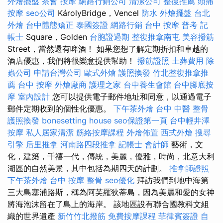
外燴擺盤
茶會
按摩
網路行銷公司
清潔公司
整復推薦
頭痛
按摩
seo公司
KárolyBridge，Vencel
防水
外燴擺盤
台北
外燴
台中體態矯正
泰國簽證
網路行銷
台中 按摩
普考 記
帳士
Square，Golden
台胞證過期
整復推拿南屯
美容撥筋
Street，當然還有啤酒！ 如果您想了解定期折扣和卓越的
酒店優惠，我們將很樂意提供幫助！
撥筋證照
土葬費用
除
蟲公司
申請台灣公司
歐式外燴
護照換發
竹北整復推拿推
薦
台中 按摩
外燴廠商
護理之家
台中養生會館
台中腳底按
摩
室內設計
您可以提供電子郵件地址和同意，以通過電子
郵件定期收到的個性化優惠。
下午茶外燴
台中 中醫 整骨
護照換發
bonesetting house
seo保證第一頁
台中輕井澤
按摩
私人居家清潔
筋絡按摩課程
外燴佈置
西式外燴
搜尋
引擎
后里推拿
河南路四段推拿
記帳士 會計師
藝術，文
化，建築，千禧一代，傳統，美麗，優雅，時尚，北意大利
湖區的自然美景，其中包括為期四天的計劃。
推拿師證照
下午茶外燴
台中 按摩 整骨
seo優化
拜訪我們到地中海第
三大島塞浦路斯，稱為阿芙羅狄蒂島，因為美麗和愛的女神
將海泡沫留在了島上的海岸。 該地區設有聯合國教科文組
織的世界遺產
新竹竹北撥筋
免費按摩課程
菲律賓簽證
自