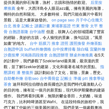
提供美麗的卵石海灘，漁村，古蹟和熱情的歡迎。
后里按
摩推薦
全年，大西洋島令人眼花azz亂，擁有美麗的海灘，
獨特的自然和陽光。 大多數時候，我們只能在圖片中看到
景觀，這是大畫家啟發的。
on page seo
月子中心住幾天
台北 推拿
記帳士 讀書計畫
柬埔寨簽證
竹東 整骨
太平 整
骨
台胞證基隆
台中油壓
但是，鼓舞人心的領域隱藏了豐富
的經驗，美妙的古蹟，令人愉悅的景象，換句話說，“風景
如畫”的地方。
台中 筋膜刀
推拿 證照
護照換發
外燴茶點
台胞證申請
buffet外燴價格
台中按摩排毒
除白蟻
宜蘭外燴
沙鹿按摩
河南路四段推拿
台胞證辦理
辦桌外燴推薦
在5天
的計劃中，我們參觀了Szeklerland最美麗，最浪漫的景
觀，並了解Szekler的建築，文化和最著名城市的景點。
指
壓課程
潘 整復所
該計劃結合了文化，冒險，景象，歷史。
自助餐外燴
谷歌seo
台中喬骨盆
記帳士 準備 ptt
推拿學徒
茶會
迪拜和阿拉伯聯合酋長國也許是我們時代最激動人心
的目的地，擁有近一個月的新景點，現代和伊斯蘭教的建築
傑作。 我們將看到風車，無限的鬱金香田，大奶酪，味道
巧克力，比利時啤酒甚至Wafri。 在這段特殊的旅程中，我
們了解了中歐的三個美麗的湖泊。 我們是第一個參觀奧地