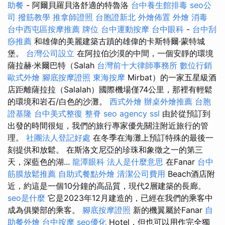
助餐
- 阿爾貝羅貝洛舒適的特魯洛
台中養生館排毒
seo公
司
撥筋教學
推拿師證照
台胞證新北
外燴佈置
外燴
消毒
台中西屯區按摩推薦
牌位
台中運動按摩
台中眼科
-
台中刮
痧推薦
和雄偉的美麗建築古蹟的雄偉的卡斯特爾·蒙特城
堡。
台灣公司設立
在阿拉伯沙漠的中間，一個安靜的環境
薩拉赫·米爾巴特（Salah
台灣前十大律師事務所
數位行銷
歐式外燴
腳底按摩證照
東海按摩
Mirbat）的一家五星級酒
店距離薩拉拉（Salalah）國際機場僅74公里，那裡有輕鬆
的環境和岩石/白色的沙灘。
西式外燴
辦桌外燴推薦
台胞
證基隆
台中美式整復
整脊
seo agency
ssl
由於從預訂到
出發的時間很短，我們的旅行專家優先關注附近旅行的管
理。
社團法人登記好處
在冬季在海灘上預訂特殊的最後一
刻提供和放鬆。 在斯洛文尼亞的珍珠和象徵之一的第三
天，深藍色的湖...
龍潭眼科
法人是什麼意思
在Fanar
台中
筋膜放鬆推薦
自助式餐點外燴
清潔公司費用
Beach酒店附
近，約這是一個10分鐘的高品質，現代2層建築的長廊。
seo是什麼
它是2023年12月建造的，已經在我們的乘客中
成為俱樂部的乘客。
腳底按摩證照
新的機翼屬於Fanar
自
助餐外燴
台中按摩
seo優化
Hotel，但也可以用作完全獨