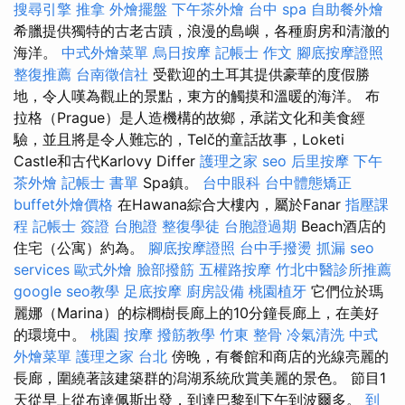
搜尋引擎
推拿
外燴擺盤
下午茶外燴
台中 spa
自助餐外燴
希臘提供獨特的古老古蹟，浪漫的島嶼，各種廚房和清澈的
海洋。
中式外燴菜單
烏日按摩
記帳士 作文
腳底按摩證照
整復推薦
台南徵信社
受歡迎的土耳其提供豪華的度假勝
地，令人嘆為觀止的景點，東方的觸摸和溫暖的海洋。 布
拉格（Prague）是人造機構的故鄉，承諾文化和美食經
驗，並且將是令人難忘的，Telč的童話故事，Loketi
Castle和古代Karlovy Differ
護理之家
seo
后里按摩
下午
茶外燴
記帳士 書單
Spa鎮。
台中眼科
台中體態矯正
buffet外燴價格
在Hawana綜合大樓內，屬於Fanar
指壓課
程
記帳士 簽證
台胞證
整復學徒
台胞證過期
Beach酒店的
住宅（公寓）約為。
腳底按摩證照
台中手撥燙
抓漏
seo
services
歐式外燴
臉部撥筋
五權路按摩
竹北中醫診所推薦
google seo教學
足底按摩
廚房設備
桃園植牙
它們位於瑪
麗娜（Marina）的棕櫚樹長廊上的10分鐘長廊上，在美好
的環境中。
桃園 按摩
撥筋教學
竹東 整骨
冷氣清洗
中式
外燴菜單
護理之家 台北
傍晚，有餐館和商店的光線亮麗的
長廊，圍繞著該建築群的潟湖系統欣賞美麗的景色。 節目1
天從早上從布達佩斯出發，到達巴黎到下午到波爾多。
到