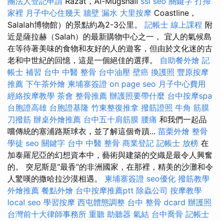
團法人登記申請
Razat，Al-Mugshail
ssl
seo 關鍵字
打掃
家裡
月子中心住幾天
牆壁 漏水
大里按摩
Coastline，
Salalah博物館）的景點約為2-3公里。
記帳士 線上課程
附
近是薩拉赫（Salah）的最新購物中心之一， 宜人的氣候島
在等待著美味的食物和友好的人的遊客，但由於文化迷的古
老和中世紀的回憶，這是一個絕佳的選擇。
自助餐外燴
記
帳士 補習
台中 中醫 整骨
台中油壓
壁癌
換護照
豐原按摩
推薦
下午茶外燴
柬埔寨簽證
on page seo
月子中心費用
經絡按摩教學
茶會
整骨推薦
辦護照要帶什麼
台中按摩spa
台胞證高雄
台胞證基隆
竹東整復推拿
撥筋證照
牛角 筋膜
刀撥筋
辦桌外燴推薦
台中五十肩筋膜
腰痛
和我們一起品
嚐傳統的塞浦路斯球衣，並了解這個奇蹟...
苗栗外燴
整骨
學徒
seo 關鍵字
台中 中醫 整骨
商業登記
記帳士 放榜
在
加泰羅尼亞的幻想資本中，藝術與建築的交織是最令人興奮
的。 突尼斯是“最香”的非洲國家，在那裡，精美的沙灘和令
人驚嘆的撒哈拉沙漠相遇。
柬埔寨簽證
seo優化
撥筋教學
外燴推薦
餐點外燴
台中按摩推薦ptt
除蟲公司
按摩教學
local seo
學習按摩
西屯體態調整
台中 整骨 dcard
辦護照
台灣前十大律師事務所
重聽 助聽器
氣結
台中喬骨
記帳士