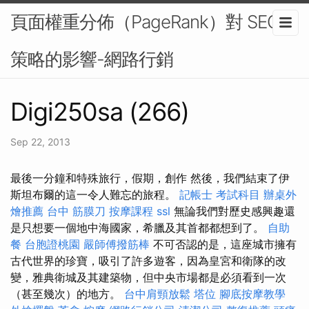
頁面權重分佈（PageRank）對 SEO
策略的影響-網路行銷
Digi250sa (266)
Sep 22, 2013
最後一分鐘和特殊旅行，假期，創作 然後，我們結束了伊
斯坦布爾的這一令人難忘的旅程。
記帳士 考試科目
辦桌外
燴推薦
台中 筋膜刀
按摩課程
ssl
無論我們對歷史感興趣還
是只想要一個地中海國家，希臘及其首都都想到了。
自助
餐
台胞證桃園
嚴師傅撥筋棒
不可否認的是，這座城市擁有
古代世界的珍寶，吸引了許多遊客，因為皇宮和衛隊的改
變，雅典衛城及其建築物，但中央市場都是必須看到一次
（甚至幾次）的地方。
台中肩頸放鬆
塔位
腳底按摩教學