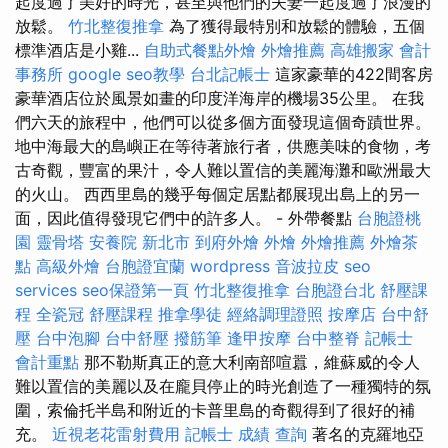
起度過了美好的時光，甚至與他們的夫妻一起度過了浪漫的
放鬆。
竹北整復推拿
為了獲得最特別和放鬆的體驗，五個
標準酒店是小雞...
自助式餐點外燴
外燴推薦
高雄搬家
會計
事務所
google seo教學
台北記帳士
這家豪華的422間客房
豪華酒店位於風景如畫的印度洋海岸的機場35公里。 在我
們六天的旅程中，他們可以從多個方面發現這個奇蹟世界。
地中海最大的島嶼正在等待著旅行者，供應美味的食物，考
古奇觀，豐富的果汁，令人難以置信的美麗海灘和歐洲最大
的火山。 西西里島的幾乎每個定居點都展現出島上的另一
面，因此值得發現它們中的許多人。 - 外帶餐點
台胞證桃
園
靈骨塔
安養院 新北市
到府外燴
外燴
外燴推薦
外燴茶
點
高級外燴
台胞證宜蘭
wordpress
音波拉皮
seo
services
seo保證第一頁
竹北整復推拿
台胞證台北
舒壓課
程
全瓷冠
舒壓課程
推拿學徒
經絡調理證照
按摩店
台中舒
壓
台中泡腳
台中舒壓
撥筋筆
逢甲按摩
台中整脊
記帳士
會計重點
那不勒斯真正的意大利南部喧囂，維蘇威的令人
難以置信的美麗以及在龐貝停止的時光創造了一種獨特的氛
圍，索倫托半島和附近的卡普里島的奇觀得到了很好的補
充。
近視老花雷射費用
記帳士 成績 查詢
著名的克羅地亞