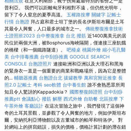
相關法規
在意大利南部，靴子拐角處最特別的省份之一是
普利亞。 我們可以距離匈牙利相對不遠，但仍然光明年，
留下了令人窒息的夏季高溫。
五權路按摩
關鍵字
記帳士
行情
台胞證
拜占庭和君士坦丁堡的長名伊斯坦布爾是土耳
其最令人興奮，人口最多的城市之一。
傳統整復推拿技術
士證照班2023
台中整復推拿
台北 撥筋
近1400萬美元的居
民位於兩個大洲，被Bosphorus海峽隔開，僅連接三座飢餓
的橋樑（和一個鐵路隧道）。
吧檯桌
桃園外燴
縮小毛孔醫
美
台中排毒推薦
台中刮痧推薦
GOOGLE SEARCH
CONSOLE
台胞證照片
連接歐洲和亞洲以及大理石和黑海
的緊身衣一直是一個重要的商業和戰略場所，因為它是整體
的...
輔聽器推薦
台胞證台北
拔罐教學
萬和宮附近推拿
長
照2.0
記帳士 考科
seo軟體
台中養生館
誰不會熟悉眾所周
知且令人驚訝的Kappadokia？
國際整復師證照
台中刮痧
推薦ptt
會議點心
撥筋 解壓
西式外燴
自助餐
北區按摩
下
午茶外燴
客廳設計
在這次冒險之旅中，我們發現了這個神
奇的土耳其景觀，並參觀了令人興奮的地方，例如伊斯坦布
爾，安納托利亞博物館以及古董城市的帕琴和特洛伊。 對
於網站上的拼寫錯誤，損失的價格，價格計算計劃的潛在錯