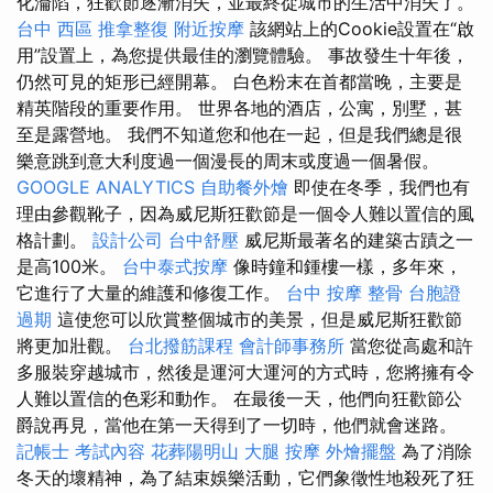
化淪陷，狂歡節逐漸消失，並最終從城市的生活中消失了。
台中 西區 推拿整復
附近按摩
該網站上的Cookie設置在“啟
用”設置上，為您提供最佳的瀏覽體驗。 事故發生十年後，
仍然可見的矩形已經開幕。 白色粉末在首都當晚，主要是
精英階段的重要作用。 世界各地的酒店，公寓，別墅，甚
至是露營地。 我們不知道您和他在一起，但是我們總是很
樂意跳到意大利度過一個漫長的周末或度過一個暑假。
GOOGLE ANALYTICS
自助餐外燴
即使在冬季，我們也有
理由參觀靴子，因為威尼斯狂歡節是一個令人難以置信的風
格計劃。
設計公司
台中舒壓
威尼斯最著名的建築古蹟之一
是高100米。
台中泰式按摩
像時鐘和鍾樓一樣，多年來，
它進行了大量的維護和修復工作。
台中 按摩 整骨
台胞證
過期
這使您可以欣賞整個城市的美景，但是威尼斯狂歡節
將更加壯觀。
台北撥筋課程
會計師事務所
當您從高處和許
多服裝穿越城市，然後是運河大運河的方式時，您將擁有令
人難以置信的色彩和動作。 在最後一天，他們向狂歡節公
爵說再見，當他在第一天得到了一切時，他們就會迷路。
記帳士 考試內容
花葬陽明山
大腿 按摩
外燴擺盤
為了消除
冬天的壞精神，為了結束娛樂活動，它們象徵性地殺死了狂