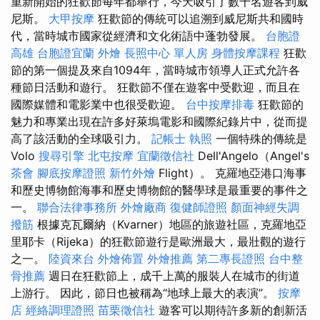
重新開始的狂歡節每年都舉行，今天吸引了數千名遊客到威
尼斯。
大甲按摩
狂歡節的傳統可以追溯到威尼斯共和國時
代，當時城市國家從經濟和文化術語中蓬勃發展。
台胞證
高雄
台胞證宜蘭
外燴
長照中心 單人房
身體按摩課程
狂歡
節的第一個提及來自1094年，當時城市領導人正式允許各
種節日活動和遊行。 狂歡節不僅在遊客中受歡迎，而且在
國際媒體和電影業中也很受歡迎。
台中按摩排毒
狂歡節的
魅力和專業出現在許多好萊塢電影和國際紀錄片中，從而提
高了該活動的全球吸引力。
記帳士 執照
一個特殊的傳統是
Volo
搜尋引擎
北屯按摩
宜蘭徵信社
Dell'Angelo（Angel's
茶會
腳底按摩證照
新竹外燴
Flight）。 克羅地亞港口海事
和歷史博物館海事和歷史博物館的醫學球是最重要的事件之
一。
聯合法律事務所
外燴廠商
復健師證照
顏面神經失調
撥筋
根據克瓦爾納（Kvarner）地區的旅遊社區，克羅地亞
里耶卡（Rijeka）的狂歡節遊行是歐洲最大，最壯觀的遊行
之一。
陸資來台
外燴佈置
外燴推薦
第二專長證照
台中整
骨推薦
週日在狂歡節上，成千上萬的服裝人在城市的街道
上游行。 因此，節日也被稱為“地球上最大的表演”。
按摩
店
經絡調理證照
苗栗徵信社
遊客可以期待許多新的創新活