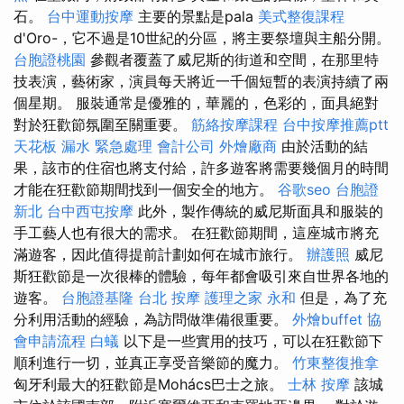
石。
台中運動按摩
主要的景點是pala
美式整復課程
d'Oro-，它不過是10世紀的分區，將主要祭壇與主船分開。
台胞證桃園
參觀者覆蓋了威尼斯的街道和空間，在那里特
技表演，藝術家，演員每天將近一千個短暫的表演持續了兩
個星期。 服裝通常是優雅的，華麗的，色彩的，面具絕對
對於狂歡節氛圍至關重要。
筋絡按摩課程
台中按摩推薦ptt
天花板 漏水 緊急處理
會計公司
外燴廠商
由於活動的結
果，該市的住宿也將支付給，許多遊客將需要幾個月的時間
才能在狂歡節期間找到一個安全的地方。
谷歌seo
台胞證
新北
台中西屯按摩
此外，製作傳統的威尼斯面具和服裝的
手工藝人也有很大的需求。 在狂歡節期間，這座城市將充
滿遊客，因此值得提前計劃如何在城市旅行。
辦護照
威尼
斯狂歡節是一次很棒的體驗，每年都會吸引來自世界各地的
遊客。
台胞證基隆
台北 按摩
護理之家 永和
但是，為了充
分利用活動的經驗，為訪問做準備很重要。
外燴buffet
協
會申請流程
白蟻
以下是一些實用的技巧，可以在狂歡節下
順利進行一切，並真正享受音樂節的魔力。
竹東整復推拿
匈牙利最大的狂歡節是Mohács巴士之旅。
士林 按摩
該城