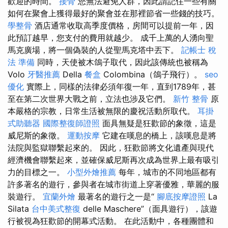
歡迎的時間。
接骨
您無法避免人群，因此請記住一些有關
如何在聚會上獲得最好的聚會並在那裡節省一些錢的技巧。
學整骨
酒店通常收取高季度價格，房間可以提前一年，因
此預訂越早，您支付的費用就越少。 成千上萬的人湧向聖
馬克廣場，將一個偽裝的人從聖馬克塔中丟下。
記帳士 稅
法 準備
同時，天使被木鴿子取代，因此該傳統也被稱為
Volo
牙醫推薦
Della
餐盒
Colombina（鴿子飛行）。
seo
優化
實際上，同樣的法律必須年復一年，直到1789年，甚
至在第二次世界大戰之前，立法也涉及它們。
新竹 整骨
原
本嚴格的宗教，日常生活被無限的慶祝活動所取代。
耳掛
式助聽器
國際整復師證照
面具無疑是狂歡節的象徵，這是
威尼斯的象徵。
運動按摩
它建在嘆息的橋上，該嘆息是將
法院與監獄聯繫起來的。 因此，狂歡節將文化遺產與現代
經濟機會聯繫起來，並確保威尼斯再次成為世界上最有吸引
力的目標之一。
小型外燴推薦
每年，城市的不同地區都有
許多著名的遊行，參與者在城市街道上穿著優雅，華麗的服
裝遊行。
宜蘭外燴
最著名的遊行之一是“
腳底按摩證照
La
Silata
台中美式整復
delle Maschere”（面具遊行），該遊
行被視為狂歡節的開幕式活動。 在此活動中，各種團體和