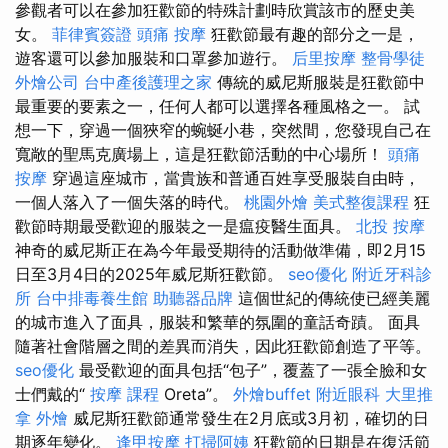
參觀者可以在參加狂歡節的特殊計劃時欣賞該市的歷史美
女。
菲律賓簽證
頭痛 按摩
狂歡節最有趣的部分之一是，
遊客還可以參加服裝和口罩參加遊行。
后里按摩
整骨學徒
外燴公司
台中產後護理之家
傳統的威尼斯服裝是狂歡節中
最重要的要素之一，任何人都可以選擇各種風格之一。 試
想一下，穿過​​一個狹窄的蜿蜒小巷，突然間，您發現自己在
寬敞的聖馬克廣場上，這是狂歡節活動的中心場所！
頭痛
按摩
穿過這座城市，當貴族和普通百姓享受服裝自由時，
一個人落入了一個失落的時代。
桃園外燴
美式整復課程
狂
歡節時期最受歡迎的服裝之一是瘟疫醫生面具。
北投 按摩
神奇的威尼斯正在為今年最受期待的活動做準備，即2月15
日至3月4日的2025年威尼斯狂歡節。
seo優化
附近牙科診
所
台中排毒養生館
助聽器品牌
這個世紀的傳統使已經美麗
的城市進入了面具，服裝和繁華的氛圍的童話奇蹟。 面具
隨著社會階層之間的差異而消失，因此狂歡節創造了平等。
seo優化
最受歡迎的面具包括“包子”，覆蓋了一張全臉和女
士們戴的“
按摩 課程
Oreta”。
外燴buffet
附近眼科
大里推
拿
外燴
威尼斯狂歡節通常發生在2月底或3月初，確切的日
期逐年變化。
逢甲按摩
打掃阿姨
狂歡節的日期是在復活節