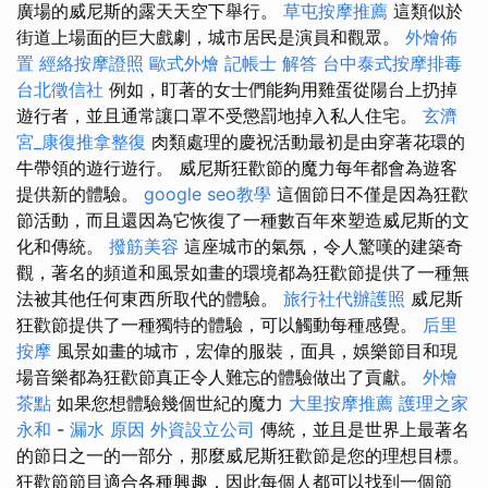
廣場的威尼斯的露天天空下舉行。
草屯按摩推薦
這類似於
街道上場面的巨大戲劇，城市居民是演員和觀眾。
外燴佈
置
經絡按摩證照
歐式外燴
記帳士 解答
台中泰式按摩排毒
台北徵信社
例如，盯著的女士們能夠用雞蛋從陽台上扔掉
遊行者，並且通常讓口罩不受懲罰地掉入私人住宅。
玄濟
宮_康復推拿整復
肉類處理的慶祝活動最初是由穿著花環的
牛帶領的遊行遊行。 威尼斯狂歡節的魔力每年都會為遊客
提供新的體驗。
google seo教學
這個節日不僅是因為狂歡
節活動，而且還因為它恢復了一種數百年來塑造威尼斯的文
化和傳統。
撥筋美容
這座城市的氣氛，令人驚嘆的建築奇
觀，著名的頻道和風景如畫的環境都為狂歡節提供了一種無
法被其他任何東西所取代的體驗。
旅行社代辦護照
威尼斯
狂歡節提供了一種獨特的體驗，可以觸動每種感覺。
后里
按摩
風景如畫的城市，宏偉的服裝，面具，娛樂節目和現
場音樂都為狂歡節真正令人難忘的體驗做出了貢獻。
外燴
茶點
如果您想體驗幾個世紀的魔力
大里按摩推薦
護理之家
永和
-
漏水 原因
外資設立公司
傳統，並且是世界上最著名
的節日之一的一部分，那麼威尼斯狂歡節是您的理想目標。
狂歡節節目適合各種興趣，因此每個人都可以找到一個節