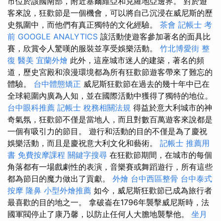
市位於該國南部，附近塞爾維亞和克羅地亞邊界。 對於遊
客來說，狂歡節是一個機會，可以將自己沉浸在威尼斯的歷
史氛圍中，而他們有真正獨特的文化經驗。
茶會
記帳士 考
前
GOOGLE ANALYTICS
該活動使遊客參加著名的面具比
賽，欣賞令人驚嘆的服裝並享受娛樂活動。
竹北博愛街 整
復
醫美
宜蘭外燴
此外，這座城市迷人的建築，著名的頻
道，歷史宮殿和浪漫環境都為所有狂歡節遊客帶來了難忘的
體驗。
台中體態矯正
威尼斯狂歡節在過去的幾十年中已在
全球範圍內廣為人知，並在國際活動中獲得了獨特的地位。
台中眼科推薦
記帳士 稅務相關法規
得益於意大利城市的神
奇氣氛，狂歡節不僅是當地人，而且對數百萬遊客來說都是
一個有吸引力的節目。 遊行和活動的目的不僅是為了慶祝
娛樂活動，而且是慶祝意大利文化和藝術。
記帳士 推薦用
書
免費按摩課程
關鍵字搜尋
在狂歡節期間，在城市的每個
角落都有一場戲劇性的表演，音樂賽或舞蹈遊行，所有這些
都為節日的魔力做出了貢獻。
外燴
台中西區整骨
台中泰式
按摩
隆鼻
小型外燴推薦
如今，威尼斯狂歡節已成為旅行者
最喜歡的目的地之一。 拿破崙在1796年襲擊威尼斯時，法
國軍閥停止了康乃馨，以防止任何人大膽地襲擊他。
坐月