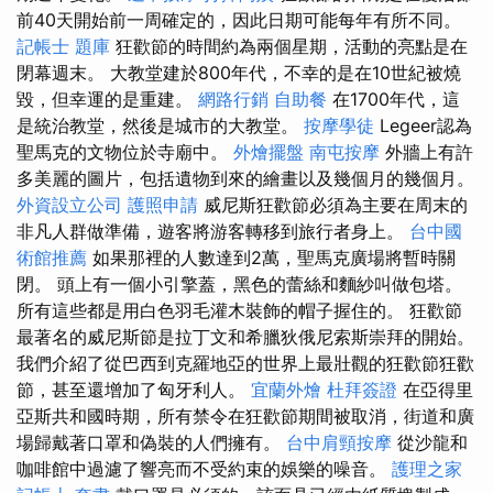
前40天開始前一周確定的，因此日期可能每年有所不同。
記帳士 題庫
狂歡節的時間約為兩個星期，活動的亮點是在
閉幕週末。 大教堂建於800年代，不幸的是在10世紀被燒
毀，但幸運的是重建。
網路行銷
自助餐
在1700年代，這
是統治教堂，然後是城市的大教堂。
按摩學徒
Legeer認為
聖馬克的文物位於寺廟中。
外燴擺盤
南屯按摩
外牆上有許
多美麗的圖片，包括遺物到來的繪畫以及幾個月的幾個月。
外資設立公司
護照申請
威尼斯狂歡節必須為主要在周末的
非凡人群做準備，遊客將游客轉移到旅行者身上。
台中國
術館推薦
如果那裡的人數達到2萬，聖馬克廣場將暫時關
閉。 頭上有一個小引擎蓋，黑色的蕾絲和麵紗叫做包塔。
所有這些都是用白色羽毛灌木裝飾的帽子握住的。 狂歡節
最著名的威尼斯節是拉丁文和希臘狄俄尼索斯崇拜的開始。
我們介紹了從巴西到克羅地亞的世界上最壯觀的狂歡節狂歡
節，甚至還增加了匈牙利人。
宜蘭外燴
杜拜簽證
在亞得里
亞斯共和國時期，所有禁令在狂歡節期間被取消，街道和廣
場歸戴著口罩和偽裝的人們擁有。
台中肩頸按摩
從沙龍和
咖啡館中過濾了響亮而不受約束的娛樂的噪音。
護理之家