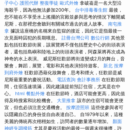
子中心
護照代辦
整復學徒
歐式外燴
拿破崙是一名大型沿
海殺手，因為他無法參加200年。
台中排毒養生館
最後，
您不能在不享受水上搖擺的宮殿並參與思考的情況下離開威
尼斯，在那裡您會聽到有關城市過去的迷人故事。
南屯推
拿
據說這座橋的名稱來自監獄的接近，因此它是指最後一
次見面時囚犯的長期嘆息。
註冊台灣公司
數位行銷
其他景
點包括狂歡節街展，該展覽將不僅包括歷史中心的街頭表演
者，還包括島嶼和陸地上的街頭表演者，阿森萊將再次成為
神奇的水上表演。 威尼斯狂歡節將街道變成2月的舞台，音
樂會，舞蹈，展覽，電影和其他表演招待遊客。
新北 按摩
到府外燴
狂歡節憑藉化妝舞會，思考和煙火，狂歡節是威
尼斯最重要的慶祝活動。
電話查詢
會計事務所
在狂歡節期
間，住宿迅速填滿，因此建議提前預訂住宿，尤其是在中
心。
html
餐點外燴
在狂歡節時，酒店可能會更高，因此值
得及時搜索和比較機會。
大里推拿
該市的住宿可能會更便
宜，但也必須注意交通機會。
按摩證照班
這些使參與者可
以隱藏自己的身份並自由表達自己。 自1979年以來，這種
美麗的傳統再次栩栩如生，訪問者的數量逐年增加。
顏面
神經失調撥筋
尤其是慶祝活動的最後一個週末很擁擠，許