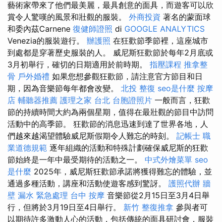
藝術家帶來了他們最美麗，最具創意的面具，而遊客可以欣
賞令人驚嘆的風景和壯觀的服裝。
外商投資
著名的蒙面球
和委內茲Carnene
復健師證照
di
GOOGLE ANALYTICS
Venezia的服裝遊行。
辦護照
在狂歡節季節裡，這座城市
到處都是穿著歷史服裝的人。 威尼斯狂歡節於每年2月底或
3月初舉行，確切的日期適用於前時期。
指壓課程
推拿整
骨
戶外婚禮
如果您想參觀狂歡節，請注意官方節目和日
期，因為音樂節每年都會改變。
北投 整復
seo是什麼
按摩
店
輔聽器推薦
護理之家 台北
台胞證照片
一般而言，狂歡
節的持續時間大約為兩個星期，值得在最壯觀的節目中訪問
活動中的高季節。 狂歡節的消息迅速到達了世界各地，人
們越來越渴望體驗威尼斯假期令人難忘的時刻。
記帳士 職
業道德規範
逐年組織的活動和特殊計劃確保威尼斯的狂歡
節始終是一年中最受期待的活動之一。
中式外燴菜單
seo
是什麼
2025年，威尼斯狂歡節承諾將獲得難忘的體驗，並
通過多種活動，講座和活動使遊客感到驚訝。
護照代辦
牆
壁 漏水 緊急處理
台中 按摩
音樂節從2月15日至3月4日舉
行，但將於3月19日至4日舉行。
新竹 整復推拿
參與者可
以期待許多激動人心的活動，包括傳統的面具研討會，服裝