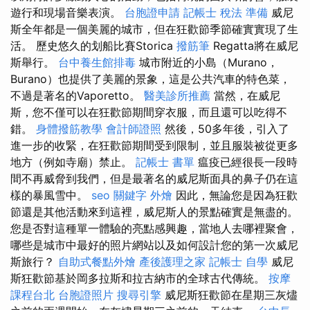
遊行和現場音樂表演。
台胞證申請
記帳士 稅法 準備
威尼
斯全年都是一個美麗的城市，但在狂歡節季節確實實現了生
活。 歷史悠久的划船比賽Storica
撥筋筆
Regatta將在威尼
斯舉行。
台中養生館排毒
城市附近的小島（Murano，
Burano）也提供了美麗的景象，這是公共汽車的特色菜，
不過是著名的Vaporetto。
醫美診所推薦
當然，在威尼
斯，您不僅可以在狂歡節期間穿衣服，而且還可以吃得不
錯。
身體撥筋教學
會計師證照
然後，50多年後，引入了
進一步的收緊，在狂歡節期間受到限制，並且服裝被從更多
地方（例如寺廟）禁止。
記帳士 書單
瘟疫已經很長一段時
間不再威脅到我們，但是最著名的威尼斯面具的鼻子仍在這
樣的暴風雪中。
seo 關鍵字
外燴
因此，無論您是因為狂歡
節還是其他活動來到這裡，威尼斯人的景點確實是無盡的。
您是否對這種單一體驗的亮點感興趣，當地人去哪裡聚會，
哪些是城市中最好的照片網站以及如何設計您的第一次威尼
斯旅行？
自助式餐點外燴
產後護理之家
記帳士 自學
威尼
斯狂歡節基於岡多拉斯和拉古納市的全球古代傳統。
按摩
課程台北
台胞證照片
搜尋引擎
威尼斯狂歡節在星期三灰燼