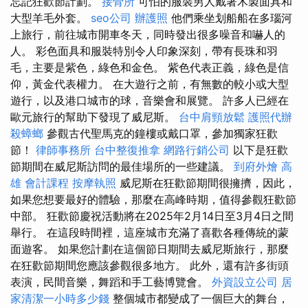
忘記狂歡節計劃。
接骨所
可怕的服裝男人戴著木製面具和
大型羊毛外套。
seo公司
辦護照
他們乘坐划船船在多瑙河
上旅行，前往城市開車冬天，同時發出很多噪音和嚇人的
人。 彩色面具和服裝特別令人印象深刻，帶有長珠和羽
毛，主要是紫色，綠色和金色。 紫色代表正義，綠色是信
仰，黃金代表權力。 在大遊行之前，有無數的較小或大型
遊行，以及港口城市的球，音樂會和展覽。 許多人已經在
歐元旅行的幫助下發現了威尼斯。
台中肩頸放鬆
護照代辦
殺蟑螂
參觀古代聖馬克的鐘樓或戴口罩，參加獨家狂歡
節！
律師事務所
台中整復推拿
網路行銷公司
以下是狂歡
節期間在威尼斯訪問的最佳場所的一些建議。
到府外燴
高
雄 會計課程
按摩執照
威尼斯在狂歡節期間很擁擠，因此，
如果您想要最好的體驗，那麼在高峰時期，值得參觀狂歡節
中部。 狂歡節慶祝活動將在2025年2月14日至3月4日之間
舉行。 在這段時間裡，這座城市充滿了喜歡各種傳統的蒙
面遊客。 如果您計劃在這個節日期間去威尼斯旅行，那麼
在狂歡節期間您應該參觀很多地方。 此外，還有許多街頭
表演，民間音樂，舞蹈和手工藝博覽會。
外資設立公司
居
家清潔一小時多少錢
整個城市都變成了一個巨大的舞台，