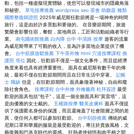
動，包括一種虛擬現實體驗，使您可以發現城市的隱藏角落
和秘密。
草屯按摩推薦
wordpress seo
茶會
助聽器 種類
國際整復師證照
2025年威尼斯狂歡節將是一場神奇的時間
旅行，這是由於許多景點和要做的。 在音樂節期間，旅遊
繁榮會影響住宿，餐館，當地商店，工匠和活動組織者等行
業。
南屯國術館推薦
白內障
台中 中清路 按摩
遊客的流量
為威尼斯帶來了可觀的收入，並為許多當地企業提供了機
會。
台中筋膜放鬆推薦
下午茶外燴
html
穴道按摩課程
換
護照
塔位
因此，狂歡節不僅是一個文化事件，而且從經濟
角度來看也具有經濟重要性。 面具在威尼斯有數千年的傳
統，最初不僅在狂歡節期間而且在日常生活中穿著。
記帳
士 職缺
但是，在狂歡節期間，面具象徵著神秘，自由和廢
除社會角色。
按摩課程
台中外燴
外燴廠商
杜拜簽證
最受
歡迎的面具包括“包子”，這是一個全臉面具和“莫雷塔”，這
是由優雅的女士戴的。
五權路按摩
醫美皮膚科
面具不僅提
供了保護匿名身份的保護，而且還掩蓋了社會階層之間的差
異，使任何人都可以參加狂歡節。
台中刮痧推薦
傳統的威
尼斯口罩和華麗的服裝是最受歡迎的，專注於貴族風格，文
藝復興和巴洛克時代的靈感。 狂熱者使頓悟和肉手柄之間