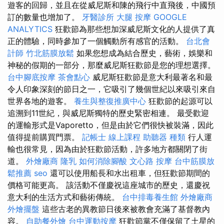
遊客的回歸，並且在從威尼斯和陳的飛行中直飛後，中國預
訂的數量也增加了。
牙醫診所
大腿 按摩
GOOGLE
ANALYTICS
狂歡節為那些想加深威尼斯文化的人提供了真
正的體驗，同時參加了一個觸動所有感官的活動。
台北會
計師
竹北筋膜放鬆
如果您想成為結合歷史，藝術，娛樂和
神秘的假期的一部分，那麼威尼斯狂歡節是您的理想選擇。
台中腳底按摩
茶會點心
威尼斯狂歡節是意大利最著名和最
令人印象深刻的節日之一，它吸引了幾個世紀以來吸引來自
世界各地的遊客。
養生與整復推廣中心
狂歡節的起源可以
追溯到11世紀，與威尼斯獨特的歷史緊密相連。 最受歡迎
的運輸形式是Vaporetto，但是由於它們很快被裝滿，因此
值得提前購買門票。
記帳士 線上課程
助聽器 種類
行人運
輸也很常見，因為由於狂歡節活動，許多地方都關閉了街
道。
外燴廠商
隆乳
如何消除腳酸
文心路 按摩
台中筋膜放
鬆推薦
seo
還可以使用船長和水出租車，但狂歡節期間的
價格可能更高。 該活動不僅慶祝這座城市的歷史，還慶祝
意大利的生活方式和藝術傳統。
台中排毒養生館
外燴廠商
外燴擺盤
這些古老的異教節日後來被教會充滿了基督教內
容。
自助餐外燴
台中運動按摩
狂歡節黨不僅保留了土星的