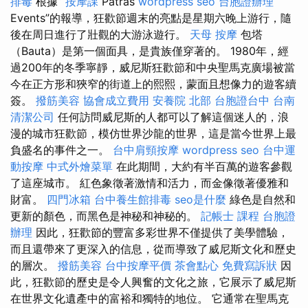
排毒
根據“
按摩課
Patras
wordpress seo
台胞證辦理
Events”的報導，狂歡節週末的亮點是星期六晚上游行，隨
後在周日進行了壯觀的大游泳遊行。
天母 按摩
包塔
（Bauta）是第一個面具，是貴族僅穿著的。 1980年，經
過200年的冬季寧靜，威尼斯狂歡節和中央聖馬克廣場被當
今在正方形和狹窄的街道上的熙熙，蒙面且想像力的遊客續
簽。
撥筋美容
協會成立費用
安養院 北部
台胞證台中
台南
清潔公司
任何訪問威尼斯的人都可以了解這個迷人的，浪
漫的城市狂歡節，模仿世界沙龍的世界，這是當今世界上最
負盛名的事件之一。
台中肩頸按摩
wordpress seo
台中運
動按摩
中式外燴菜單
在此期間，大約有半百萬的遊客參觀
了這座城市。 紅色象徵著激情和活力，而金像徵著優雅和
財富。
四門冰箱
台中養生館排毒
seo是什麼
綠色是自然和
更新的顏色，而黑色是神秘和神秘的。
記帳士 課程
台胞證
辦理
因此，狂歡節的豐富多彩世界不僅提供了美學體驗，
而且還帶來了更深入的信息，從而導致了威尼斯文化和歷史
的層次。
撥筋美容
台中按摩平價
茶會點心
免費寫訴狀
因
此，狂歡節的歷史是令人興奮的文化之旅，它展示了威尼斯
在世界文化遺產中的富裕和獨特的地位。 它通常在聖馬克