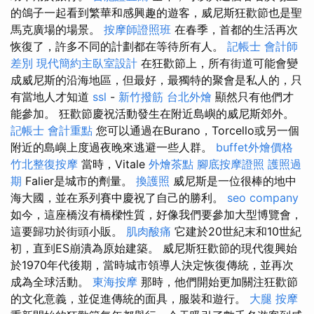
的鴿子一起看到繁華和感興趣的遊客，威尼斯狂歡節也是聖
馬克廣場的場景。
按摩師證照班
在春季，首都的生活再次
恢復了，許多不同的計劃都在等待所有人。
記帳士 會計師
差別
現代簡約主臥室設計
在狂歡節上，所有街道可能會變
成威尼斯的沿海地區，但最好，最獨特的聚會是私人的，只
有當地人才知道
ssl
-
新竹撥筋
台北外燴
顯然只有他們才
能參加。 狂歡節慶祝活動發生在附近島嶼的威尼斯郊外。
記帳士 會計重點
您可以通過在Burano，Torcello或另一個
附近的島嶼上度過夜晚來逃避一些人群。
buffet外燴價格
竹北整復按摩
當時，Vitale
外燴茶點
腳底按摩證照
護照過
期
Falier是城市的劑量。
換護照
威尼斯是一位很棒的地中
海大國，並在系列賽中慶祝了自己的勝利。
seo company
如今，這座橋沒有橋樑性質，好像我們要參加大型博覽會，
這要歸功於街頭小販。
肌肉酸痛
它建於20世紀末和10世紀
初，直到ES崩潰為原始建築。 威尼斯狂歡節的現代復興始
於1970年代後期，當時城市領導人決定恢復傳統，並再次
成為全球活動。
東海按摩
那時，他們開始更加關注狂歡節
的文化意義，並促進傳統的面具，服裝和遊行。
大腿 按摩