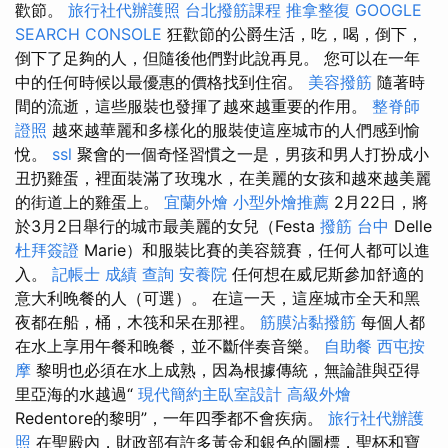
歡節。
旅行社代辦護照
台北撥筋課程
推拿整復
GOOGLE
SEARCH CONSOLE
狂歡節的公爵生活，吃，喝，倒下，
倒下了足夠的人，但隨後他們對此說再見。 您可以在一年
中的任何時候以最優惠的價格找到住宿。
美容撥筋
隨著時
間的流逝，這些服裝也發揮了越來越重要的作用。
整脊師
證照
越來越華麗和多樣化的服裝使這座城市的人們感到愉
悅。
ssl
聚會的一個奇怪習慣之一是，男孩和男人打扮成小
丑扔雞蛋，裡面裝滿了玫瑰水，在美麗的女孩和越來越美麗
的街道上的雞蛋上。
宜蘭外燴
小型外燴推薦
2月22日，將
於3月2日舉行的城市最美麗的女兒（Festa
撥筋 台中
Delle
杜拜簽證
Marie）和服裝比賽的美容競賽，任何人都可以進
入。
記帳士 成績 查詢
安養院
任何想在威尼斯參加舒適的
意大利晚餐的人（可選）。 在這一天，這座城市全天和黑
夜都在船，桶，木筏和呆在那裡。
筋膜沾黏撥筋
每個人都
在水上享用午餐和晚餐，並不斷伴奏音樂。
自助餐
西屯按
摩
黎明也必須在水上成熟，因為根據傳統，無論誰與亞得
里亞海的水越過“
現代簡約主臥室設計
高級外燴
Redentore的黎明”，一年四季都不會疾病。
旅行社代辦護
照
在聖殿內，財政部有許多黃金和銀色的圖標，聖杯和寶