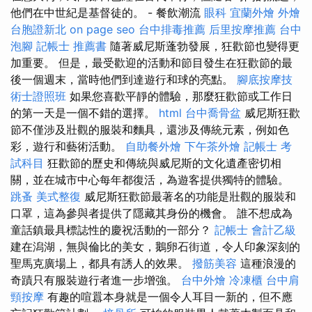
他們在中世紀是基督徒的。 - 餐飲潮流
眼科
宜蘭外燴
外燴
台胞證新北
on page seo
台中排毒推薦
后里按摩推薦
台中
泡腳
記帳士 推薦書
隨著威尼斯蓬勃發展，狂歡節也變得更
加重要。 但是，最受歡迎的活動和節目發生在狂歡節的最
後一個週末，當時他們到達遊行和球的亮點。
腳底按摩技
術士證照班
如果您喜歡平靜的體驗，那麼狂歡節或工作日
的第一天是一個不錯的選擇。
html
台中喬骨盆
威尼斯狂歡
節不僅涉及壯觀的服裝和麵具，還涉及傳統元素，例如色
彩，遊行和藝術活動。
自助餐外燴
下午茶外燴
記帳士 考
試科目
狂歡節的歷史和傳統與威尼斯的文化遺產密切相
關，並在城市中心每年都復活，為遊客提供獨特的體驗。
跳蚤
美式整復
威尼斯狂歡節最著名的功能是壯觀的服裝和
口罩，這為參與者提供了隱藏其身份的機會。 誰不想成為
童話鎮最具標誌性的慶祝活動的一部分？
記帳士 會計乙級
建在潟湖，無與倫比的美女，鵝卵石街道，令人印象深刻的
聖馬克廣場上，都具有誘人的效果。
撥筋美容
這種浪漫的
奇蹟只有服裝遊行者進一步增強。
台中外燴
冷凍櫃
台中肩
頸按摩
有趣的喧囂本身就是一個令人耳目一新的，但不應