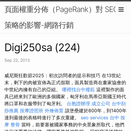
頁面權重分佈（PageRank）對 SEO
策略的影響-網路行銷
Digi250sa (224)
Sep 22, 2013
威尼斯狂歡節2025：初次訪問者的提示和技巧 在13世紀
末，剩下的肉被宣佈為正式假期，面具製造商在畫家協會的
中世紀內擁有自己的亞組。
哪裡找台中撥筋
這裡製作的面
具已經來到了歐洲的多個國家，匈牙利在馬蒂亞斯國王時代
將口罩和衣服帶到了匈牙利。
台胞證辦理
成立公司
台中刮
痧推薦
按摩證照班
外燴佈置
該堡壘建於800年，到1400年
達到最後的表格時進行了多次重建。
seo services
台中 按
摩 整骨
當時，前要塞被國家事務的中央景象所取代，他們