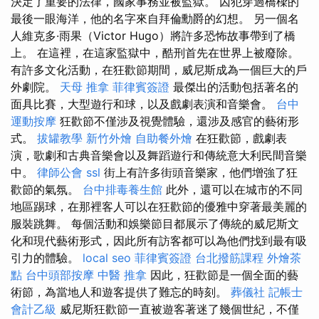
決定了重要的法律，國家事務並被監獄。 囚犯穿過橋樑的
最後一眼海洋，他的名字來自拜倫勳爵的幻想。 另一個名
人維克多·雨果（Victor Hugo）將許多恐怖故事帶到了橋
上。 在這裡，在這家監獄中，酷刑首先在世界上被廢除。
有許多文化活動，在狂歡節期間，威尼斯成為一個巨大的戶
外劇院。
天母 推拿
菲律賓簽證
最傑出的活動包括著名的
面具比賽，大型遊行和球，以及戲劇表演和音樂會。
台中
運動按摩
狂歡節不僅涉及視覺體驗，還涉及感官的藝術形
式。
拔罐教學
新竹外燴
自助餐外燴
在狂歡節，戲劇表
演，歌劇和古典音樂會以及舞蹈遊行和傳統意大利民間音樂
中。
律師公會
ssl
街上有許多街頭音樂家，他們增強了狂
歡節的氣氛。
台中排毒養生館
此外，還可以在城市的不同
地區踢球，在那裡客人可以在狂歡節的優雅中穿著最美麗的
服裝跳舞。 每個活動和娛樂節目都展示了傳統的威尼斯文
化和現代藝術形式，因此所有訪客都可以為他們找到最有吸
引力的體驗。
local seo
菲律賓簽證
台北撥筋課程
外燴茶
點
台中頭部按摩
中醫 推拿
因此，狂歡節是一個全面的藝
術節，為當地人和遊客提供了難忘的時刻。
葬儀社
記帳士
會計乙級
威尼斯狂歡節一直被遊客著迷了幾個世紀，不僅