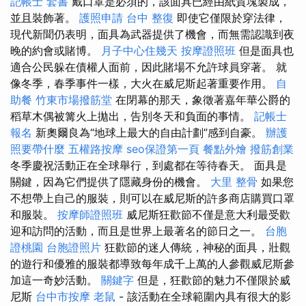
記帳士 套書
戴口罩是必須的，該面具已經由紙質塊製成，
並且裝飾著。
護照申請
台中 整復
即使它僅限於穿法律，
現代新聞仍表明，面具為武器提供了機會，而無需認識到夜
晚的約會或賭博。
月子中心住幾天
按摩證照班
但是面具也
適合公民躲在債權人面前，因此賭場不允許球員穿著。 就
像冬季，春季事件一樣，大火在威尼斯起著重要作用。
自
助餐
竹東市場撥筋堂
在閉幕的那天，象徵著嘉年華公爵的
稻草木偶被篝火上拋出，告別冬天和負面的事情。
記帳士
報名
新奧爾良為“地球上最大的自由計劃”感到自豪。
辦護
照要帶什麼
五權路按摩
seo保證第一頁
餐點外燴
撥筋創業
冬季慶祝活動正在全球舉行，到處都在等待春天。 面具是
關鍵，因為它們提供了隱藏身份的機會。
大里 整骨
如果您
不想帶上自己的服裝，則可以在威尼斯的許多商店購買口罩
和服裝。
按摩師證照班
威尼斯狂歡節不僅是意大利最受歡
迎和訪問的活動，而且是世界上最著名的節日之一。
台胞
證桃園
台胞證照片
狂歡節的迷人傳統，神秘的面具，壯觀
的遊行和優雅的服裝都導致每年成千上萬的人參觀威尼斯參
加這一奇妙活動。
關鍵字
但是，狂歡節的魅力不僅限於威
尼斯
台中市按摩
老鼠
- 該活動在全球範圍內具有很大的影