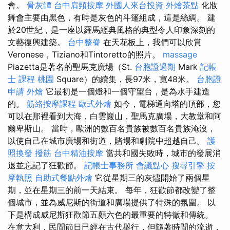
會。
骨灰罈
台中肩頸按摩
外國人來台投資
外燴茶點
化妝
舞會主要由黑色，有時是灰色的斗篷組成，這是絲綢。 建
於20世紀，是一座以羅馬經典風格的典型令人印象深刻的
文藝復興建築。
台中整脊
在天花板上，我們可以欣賞
Veronese，Tiziano和Tintoretto的照片。
massage
Piazetta是著名的聖馬克廣場（St.
台胞證過期
Mark
記帳
士 課程 桃園
Square）的續集，長97米，寬48米。
台胞證
申請
外燴
它最初是一個燈和一個守望台，是為水手建造
的。
筋絡按摩課程
歐式外燴
如今，電梯通向塔的頂部，您
可以在那裡看到大海，白雲巖山，聖馬克廣場，大教堂和阿
爾卑斯山。 當時，歐洲的數百名貴族被數百名貴族淹沒，
以使自己在城市廣場和街道，賭場和劇院中超越自己。
護
照換發
撥筋
台中精油按摩
當共和國失敗時，城市的發展消
退並忘記了狂歡節。
記帳士事務所
會議點心
搜尋引擎
按
摩執照
自助式餐點外燴
它從星期三的灰燼開始了兩個星
期，並在星期三的前一天結束。 每年，狂歡節都改變了整
個城市，並為威尼斯的街道和廣場提供了特殊的氛圍。 以
下是構成威尼斯狂歡節五顏六色的最重要的特徵和傳統。
在意大利，民間節日已經在古代舉行，但隨著時間的流逝，