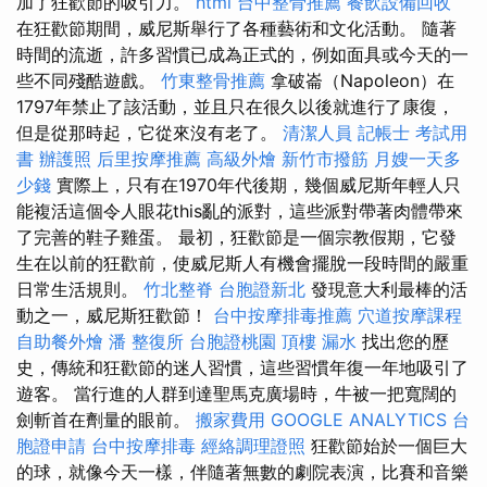
加了狂歡節的吸引力。
html
台中整骨推薦
餐飲設備回收
在狂歡節期間，威尼斯舉行了各種藝術和文化活動。 隨著
時間的流逝，許多習慣已成為正式的，例如面具或今天的一
些不同殘酷遊戲。
竹東整骨推薦
拿破崙（Napoleon）在
1797年禁止了該活動，並且只在很久以後就進行了康復，
但是從那時起，它從來沒有老了。
清潔人員
記帳士 考試用
書
辦護照
后里按摩推薦
高級外燴
新竹市撥筋
月嫂一天多
少錢
實際上，只有在1970年代後期，幾個威尼斯年輕人只
能複活這個令人眼花this亂的派對，這些派對帶著肉體帶來
了完善的鞋子雞蛋。 最初，狂歡節是一個宗教假期，它發
生在以前的狂歡前，使威尼斯人有機會擺脫一段時間的嚴重
日常生活規則。
竹北整脊
台胞證新北
發現意大利最棒的活
動之一，威尼斯狂歡節！
台中按摩排毒推薦
穴道按摩課程
自助餐外燴
潘 整復所
台胞證桃園
頂樓 漏水
找出您的歷
史，傳統和狂歡節的迷人習慣，這些習慣年復一年地吸引了
遊客。 當行進的人群到達聖馬克廣場時，牛被一把寬闊的
劍斬首在劑量的眼前。
搬家費用
GOOGLE ANALYTICS
台
胞證申請
台中按摩排毒
經絡調理證照
狂歡節始於一個巨大
的球，就像今天一樣，伴隨著無數的劇院表演，比賽和音樂