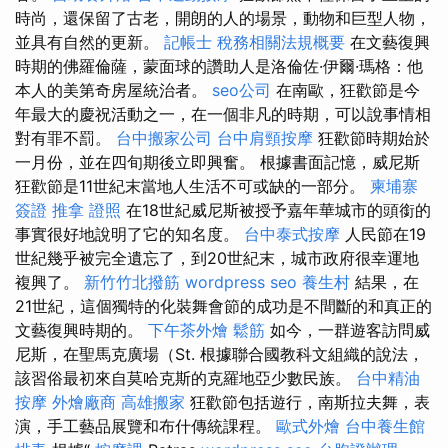
時尚，還保留了古老，開朗的人的場景，動物和巨型人物，
並具有自然的更新。
記帳士 稅務相關法規概要
在文藝復興
時期的佛羅倫薩，蒙面球的讚助人是洛倫佐·伊爾·瑪格：他
本人的美第奇房屋統治者。
seo公司
在南歐，狂歡節是今
年最大的慶祝活動之一，在一個非凡的時期，可以說事情相
對有罪不罰。
台中搬家公司
台中肩頸按摩
狂歡節時期始於
一月份，並在四旬期後立即興奮。 根據書面記憶，威尼斯
狂歡節是11世紀末當地人生活不可或缺的一部分。
柬埔寨
簽證
推拿 證照
在18世紀威尼斯被授予嘉年華城市的頭銜的
事實很好地說明了它的知名度。
台中泰式按摩
人民節在19
世紀幾乎被完全遺忘了，到20世紀末，城市政府很幸運地
複興了。
新竹竹北撥筋
wordpress seo
養生村
結果，在
21世紀，這個獨特的化裝舞會節的成功是不間斷的和真正的
文藝復興時期的。
下午茶外燴
鬆筋
如今，一群遊客訪問威
尼斯，在聖馬克廣場（St. 根據聯合國教科文組織的說法，
該習俗最初來自莫哈克斯的克羅地亞少數民族。
台中精油
按摩
外燴廠商
高雄搬家
狂歡節包括遊行，南斯拉夫舞，表
演，手工藝品展覽和布什傳統課程。
歐式外燴
台中養生館