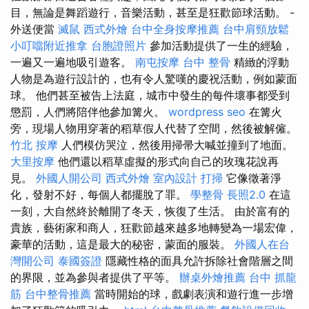
目，無論是舞蹈遊行，音樂活動，甚至是狂歡節球活動。 -
外送便當
滅鼠
西式外燴
台中全身按摩推薦
台中肩頸放鬆
小叮噹附近推拿
台胞證照片
參加活動提供了一生的經驗，
一遍又一遍地吸引遊客。
南屯按摩
台中 整骨
精緻的浮動
人物是為遊行設計的，也有令人驚嘆的慶祝活動，例如蒙面
球。 他們甚至被告上法庭，城市中發生的每件壞事都受到
懲罰，人們將陪伴他參加篝火。
wordpress seo
在篝火
旁，現場人物用穿著的稻草假人代替了空間，然後被解僱。
竹北 按摩
人們模仿哭泣，然後用掃帚大喊並撞到了地面。
大里按摩
他們還以稻草虛擬的形式向自己的玫瑰花說再
見。
外國人開公司
西式外燴
室內設計
打掃
它像徵著淨
化，發射不好，每個人都擺脫了罪。
學整骨
長照2.0
在這
一刻，大自然終於離開了冬天，恢復了生活。 由於富有的
貴族，藝術家和商人，狂歡節越來越多地轉變為一場宏偉，
豪華的活動，這是最大的秘密，蒙面的服裝。
外國人在台
灣開公司
泰國簽證
隱藏性格的面具允許拆除社會階層之間
的界限，並為參與者提供了平等。
辦桌外燴推薦
台中 抓龍
筋
台中整骨推薦
當時開始的球，戲劇表演和遊行進一步增