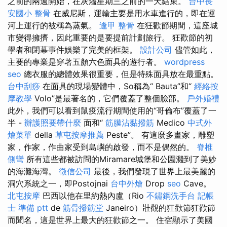
之前的兩週開始，在灰燼星期三之前的一天結束。
台中長
安國小 整骨
在威尼斯，運輸主要是用水車進行的，即在運
河上運行的被稱為蒸氣。
逢甲 整骨
在狂歡節期間，這座城
市變得擁擠，因此重要的是要提前計劃旅行。 狂歡節的初
學者和閉幕事件娛樂了完美的框架。
設計公司
儘管如此，
主要的專業是穿著五顏六色面具的遊行者。
wordpress
seo
總衣服的總體效果很重要，但是特殊面具放在最重點。
台中刮痧
在面具的現場變體中，So稱為“ Bauta”和“
經絡按
摩教學
Volo”是最著名的，它們覆蓋了整個臉部。
戶外婚禮
此外，我們可以看到鼠疫流行期間使用的“哥倫布”覆蓋了一
半 -
辦護照要帶什麼
面和“
筋膜沾黏撥筋
Medico
中式外
燴菜單
della
草屯按摩推薦
Peste”。 有這麼多畫家，雕塑
家，作家，作曲家受到島嶼的啟發，而不是偶然的。
脊椎
側彎
所有這些都被訪問的Miramare城堡和公園濺到了美妙
的海灘海灣。
徵信公司
最後，我們發現了世界上最美麗的
洞穴系統之一，即Postojnai
台中外燴
Drop
seo
Cave。
北屯按摩
巴西以他在里約熱內盧（Rio
不鏽鋼洗手台
記帳
士 準備 ptt
de
筋骨撥筋堂
Janeiro）壯觀的狂歡節狂歡節
而聞名，這是世界上最大的狂歡節之一。 住宿顯示了美國