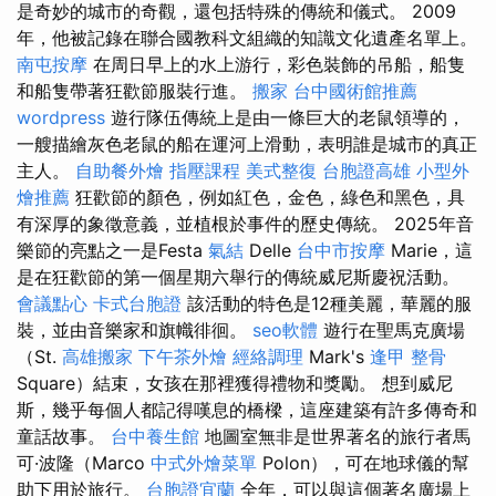
是奇妙的城市的奇觀，還包括特殊的傳統和儀式。 2009
年，他被記錄在聯合國教科文組織的知識文化遺產名單上。
南屯按摩
在周日早上的水上游行，彩色裝飾的吊船，船隻
和船隻帶著狂歡節服裝行進。
搬家
台中國術館推薦
wordpress
遊行隊伍傳統上是由一條巨大的老鼠領導的，
一艘描繪灰色老鼠的船在運河上滑動，表明誰是城市的真正
主人。
自助餐外燴
指壓課程
美式整復
台胞證高雄
小型外
燴推薦
狂歡節的顏色，例如紅色，金色，綠色和黑色，具
有深厚的象徵意義，並植根於事件的歷史傳統。 2025年音
樂節的亮點之一是Festa
氣結
Delle
台中市按摩
Marie，這
是在狂歡節的第一個星期六舉行的傳統威尼斯慶祝活動。
會議點心
卡式台胞證
該活動的特色是12種美麗，華麗的服
裝，並由音樂家和旗幟徘徊。
seo軟體
遊行在聖馬克廣場
（St.
高雄搬家
下午茶外燴
經絡調理
Mark's
逢甲 整骨
Square）結束，女孩在那裡獲得禮物和獎勵。 想到威尼
斯，幾乎每個人都記得嘆息的橋樑，這座建築有許多傳奇和
童話故事。
台中養生館
地圖室無非是世界著名的旅行者馬
可·波隆（Marco
中式外燴菜單
Polon），可在地球儀的幫
助下用於旅行。
台胞證宜蘭
全年，可以與這個著名廣場上