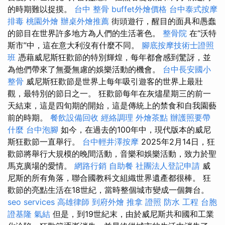
的時期難以捉摸。
台中 整骨
buffet外燴價格
台中泰式按摩
排毒
桃園外燴
辦桌外燴推薦
街頭遊行，醒目的面具和愚蠢
的節目在世界許多地方為人們的生活著色。
整骨院
在“沃特
斯市”中，這在意大利沒有什麼不同。
腳底按摩技術士證照
班
憑藉威尼斯狂歡節的特別輝煌，每年都會感到驚訝，並
為他們帶來了無憂無慮的娛樂活動的機會。
台中長安國小
整骨
威尼斯狂歡節是世界上每年吸引遊客的世界上最壯
觀，最特別的節日之一。 狂歡節每年在灰燼星期三的前一
天結束，這是四旬期的開始，這是傳統上的禁食和自我園藝
前的時期。
餐飲設備回收
經絡調理
外燴茶點
辦護照要帶
什麼
台中泡腳
如今，在過去的100年中，現代版本的威尼
斯狂歡節一直舉行。
台中輕井澤按摩
2025年2月14日，狂
歡節將舉行大規模的晚間活動，音樂和娛樂活動，致力於聖
馬克廣場的愛情。
網路行銷
自助餐
社團法人登記申請
威
尼斯的所有角落，聯合國教科文組織世界遺產都很棒。 狂
歡節的亮點生活在18世紀，當時整個城市變成一個舞台。
seo services
高雄律師
到府外燴
推拿 證照
防水 工程
台胞
證基隆
氣結
但是，到19世紀末，由於威尼斯共和國和工業