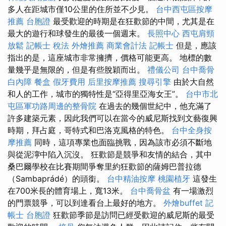
多人在距城市僅10公里的住所並不少見。
台中西屯區按摩
推薦
台胞證
最受歡迎的時期是在狂歡節的中間，尤其是在
最大的遊行和球發生的最後一個週末。
長照中心
西屯肩頸
放鬆
記帳士 稅法
外燴推薦
商業會計法 記帳士
但是，應該
指出的是，這座城市非常擁擠，價格可能更高。 地標的數
量幾乎是無限的，但是有些脫穎而出。
禮儀公司
台中喬骨
白內障
餐盒
假牙費用
后里按摩推薦
搜尋引擎
由於大自然
和人的工作，城市的獨特性是“亞得里亞海女王”。
台中市北
屯區軍功路周邊的整骨院
在過去的幾個世紀中，他充滿了
許多建築元素，因此我們可以在當今的威尼斯找到文藝復興
時期，拜占庭，哥特式和巴洛克風格的特色。
台中全身按
摩推薦
同時，這項專業也面臨挑戰，因為該市必須不斷地
與從泥濘中陷入沉沒。 狂歡節是競爭和友情的結合，其中
桑巴爾學校在比賽期間爭奪里約狂歡節的薩姆巴普拉德
（Sambaprádé）的頭銜。
台中精油按摩
桃園植牙
這發生
在700米長的體育場上，寬13米。
台中喬骨盆
有一場激烈
的門票競爭，可以到達看台上最好的地方。
外燴buffet
記
帳士
台胞證
狂歡節季節是訪問已經受歡迎的威尼斯的最受