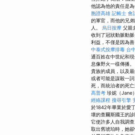
他認為他的責任是為
胞證高雄
記帳士 會
的軍官，而他的兄弟阿
人。
烏日按摩
父親去
收到了冠狀動脈動
利益，不僅是因為善
中泰式按摩排毒
台中
通百姓在中世紀和現
息像野火一樣傳播
貴族的成員，以及最
或者可能是謀殺一
死，而統治者的死亡
高普考
珍妮（Jan
經絡課程
搜尋引擎
於1842年畢業於愛
壞的查爾斯國王的
它使許多人自我調查
取出舊琥珀時，她卻