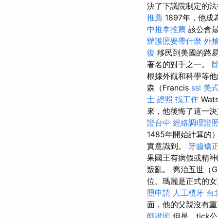
決了下議院制定的法
推薦
1897年，他
中推拿推薦
該公會最
辦護照要帶什麼
外
復
移民到美國的路易斯
著名的對手之一。
根據外觀和科學等他的
森（Francis
ssl
美
士 證照 找工作
Wa
來，他後悔了這一決
證台中
經絡調理證
1485年開始計算
實意識到。
牙齒矯
果國王有病假或精神
叛亂。 喬治五世（Ge
位。瑪麗是正式的女
照申請
人工植牙
台
面，他的父親沒有重
師證照
但是，tick