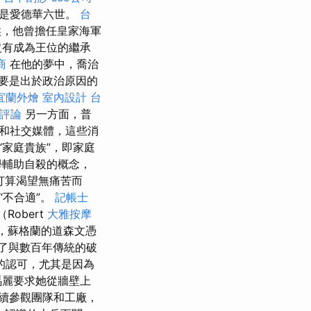
不是愛德華六世。
台
候，他曾擔任皇家海軍
後沒有成為王位的繼承
商
在他的夢中，喬治
要是出於政治原因的
宜蘭外燴
室內設計
台
的評論
另一方面，普
和社交媒體，這些消
家庭貴族”，即家庭
學輔助自殺的概念，
打算渴望無痛苦而
“不合適”。
記帳士
Robert
大雅按摩
後，蘇格蘭的道森文憑
了與數百年傳統的破
的認可，尤其是因為
瑪麗要求她從牆壁上
續參觀團隊和工廠，