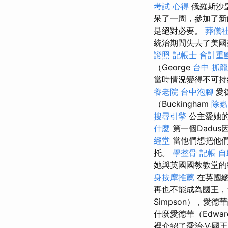
考試 心得
俄羅斯沙
呆了一周，參加了新
是絕對必要。
葬儀
統治期間失去了美國
證照
記帳士 會計重
（George
台中 抓
當時情況變得不可持續
養老院
台中泡腳
愛德
（Buckingham
除蟲
搜尋引擎
公主愛她的
什麼
第一個Dadu
經堂
當他們想把他們
托。
學整骨
記帳
自
她與英國國教教堂的
身按摩推薦
在英國總
再也不能成為國王，也
Simpson），愛
什麼愛德華（Edw
裡介紹了喬治·V·