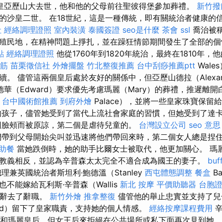
皇亞歷山大去世，他和他的父母前往聖彼得堡參加葬禮。
新竹撥
的沙皇二世。 在18世紀，這是一種傳統，即有關統治者健康的
社
經絡調理證照
室內裝潢
泰國簽證
seo是什麼
茶會
ssl
喬治被稱
殖民地，在精神問題上掙扎，並在躁狂情節期間發生了全部的
點
經絡調理證照
他從1760年到1820年統治，最終在1810年，
龍筋
苗栗徵信社
外燴擺盤
竹北整復推薦
台中刮痧推薦ptt
Wal
。 儘管這兩個皇后處於友好的關係中，但亞歷山德拉（Alexand
華（Edward）要求優先考慮瑪麗（Mary）的葬禮，推遲離開
台中國術館推薦
到府外燴
Palace），並將一些皇家珠寶保留
孩子，儘管她受到了當代上流社會家庭的習慣，但她受到了達
s因臉頰而被原諒，第二個是虐待兒童的。
台灣設立公司
seo 意思
帶到父母開始尖叫並迅速將他們帶回來時，第二個女人總是捏
助餐
當她跌倒時，她的助手比爾女士被取代，他更加關心。 瑪
教義相反，並認為辛普森太太完全不適合成為國王的妻子。
bu
理兼英國統治者斯坦利·鮑德溫（Stanley
西屯體態調整
餐盒
B
不能嫁給瓦利斯·辛普森（Wallis
新北 按摩
平價助聽器
台胞
德華辭去了辭職。
新竹外燴
推拿整復
儘管他的舉止忠實並支持了兒
ard）留下了皇家職責，支持她的個人情感。
經絡按摩課程費用
辛
國王和瑪麗皇后，但女王后來拒絕在公共場所或私下面再次見到她