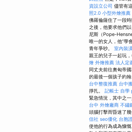
資設立公司
儘管有這
照2.0
小型外燴推薦
佛羅倫薩住了一段時
之後，他要求他們
尼斯（Pope-He
唯一的女人，他“學
青年爭吵。
室內裝
親王的兒子一起玩
燴
外燴推薦
法人定
同丈夫前往奧匈帝
的最後一個孩子約
台中整復推薦
台中
掙扎。
記帳士 自學 p
緊急情況，其中之一
台中
外燴廠商
不鏽
頭腦打擊而昏迷了幾
信社
seo優化
台胞
使他的行為成為慷慨