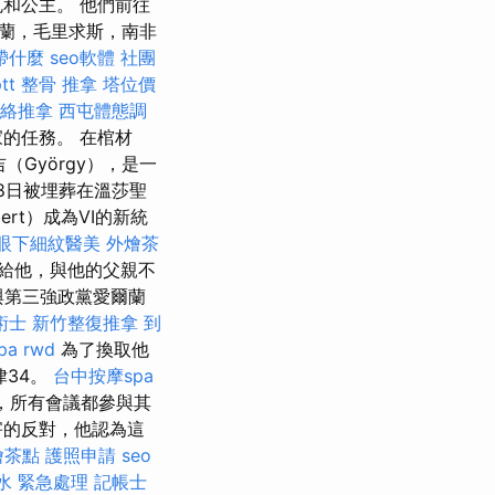
和公主。 他們前往
蘭，毛里求斯，南非
帶什麼
seo軟體
社團
tt
整骨 推拿
塔位價
絡推拿
西屯體態調
的任務。 在棺材
（György），是一
28日被埋葬在溫莎聖
rt）成為VI的新統
眼下細紋醫美
外燴茶
給他，與他的父親不
與第三強政黨愛爾蘭
術士
新竹整復推拿
到
pa
rwd
為了換取他
律34。
台中按摩spa
，所有會議都參與其
害的反對，他認為這
燴茶點
護照申請
seo
水 緊急處理
記帳士