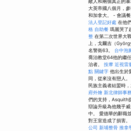
敵人和兩個真正的暴
大英帝國八個月，參
和加拿大。 - 會議
法人登記好處
在他們
格
自助餐
瑪麗哭了
整
在第二次世界大戰
上，戈爾吉（Györg
名警衛63。
台中泡
喬治教堂64他的繼任
治者。
按摩
近視雷
點
關鍵字
他出生於
同，從來沒有戀人
民族主義者結盟時，
府外燴
新北律師事
們的支持，Asqui
辯論升級為他幾乎威
中。 愛德華的辭職
對王室造成了損害。 
公司
新埔整骨
推拿