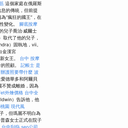
筋
這個家庭在俄羅斯
信息的傳統，但前提
為“瘋狂的國王”，在
個性變化。
腳底按摩
他的兒子喬治·威爾士
es）取代了他的兒子，
ra）固執地，vii。
白金漢宮
給新女王。
台中 按摩
卡的照顧。
記帳士 是
辦護照要帶什麼
波
住愛德華多和阿爾貝
麗不贊成離婚，因為
ffet外燴價格
台中全
aldwin）告訴他，他
證桃園
現代風
子，但瑪麗不明白為
普森女士正式在院子
。
台中刮痧
seo公司