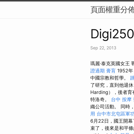
頁面權重分佈（
Digi250
Sep 22, 2013
瑪麗·泰克英國女王
證過期
膏肓
1952
中國宗教和哲學。
了研究，直到他退休
Harding），後
特洛奇。
台中 按摩
織公司活動。 同時
用
台中市北屯區軍
6月22日，國王開
束了，後來是和平