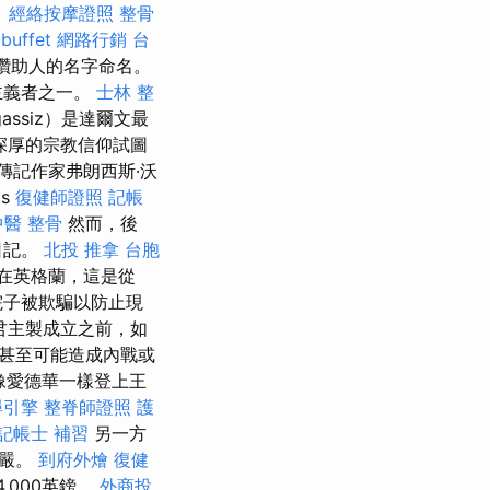
。
經絡按摩證照
整骨
uffet
網路行銷
台
的讚助人的名字命名。
主義者之一。
士林 整
gassiz）是達爾文最
深厚的宗教信仰試圖
傳記作家弗朗西斯·沃
is
復健師證照
記帳
中醫 整骨
然而，後
日記。
北投 推拿
台胞
在英格蘭，這是從
院子被欺騙以防止現
君主製成立之前，如
甚至可能造成內戰或
像愛德華一樣登上王
尋引擎
整脊師證照
護
記帳士 補習
另一方
尊嚴。
到府外燴
復健
,000英鎊。
外商投