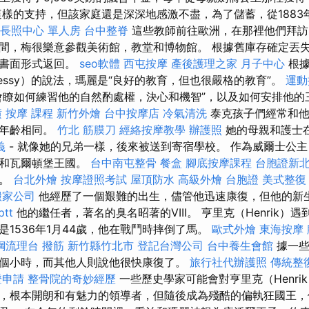
樣的支持，但該家庭還是深深地感激不盡，為了儲蓄，從188
長照中心 單人房
台中整脊
這些教師前往歐洲，在那裡他們拜訪
間，梅很樂意參觀美術館，教堂和博物館。 根據舊庫存確定丟
以書面形式返回。
seo軟體
西屯按摩
產後護理之家 月子中心
根據
nsnessy）的說法，瑪麗是“良好的教育，但也很嚴格的教育”。
運動
會瞭如何練習他的自然酌處權，決心和機智”，以及如何安排他的
潢
按摩 課程
新竹外燴
台中按摩店
冷氣清洗
泰克孩子們經常和他
，年齡相同。
竹北 筋膜刀
經絡按摩教學
辦護照
她的母親和護士
義
- 就像她的兄弟一樣，後來被送到寄宿學校。 作為威爾士公主，
國和瓦爾頓堡王國。
台中南屯整骨
餐盒
腳底按摩課程
台胞證新
翰。
台北外燴
按摩證照考試
屋頂防水
高級外燴
台胞證
美式整復
搬家公司
他經歷了一個艱難的出生，儘管他迅速康復，但他的新
tt
他的繼任者，著名的臭名昭著的VIII。 亨里克（Henrik）
是1536年1月44歲，他在戰鬥時摔倒了馬。
歐式外燴
東海按摩
鋼流理台
撥筋 新竹縣竹北市
登記台灣公司
台中養生會館
據一些
個小時，而其他人則說他很快康復了。
旅行社代辦護照
傳統整
證申請
整骨院的奇妙經歷
一些歷史學家可能會對亨里克（Henri
，根本開朗和有魅力的領導者，但隨後成為殘酷的偏執狂國王，