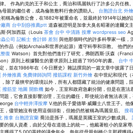
律。 作為約克的王子和公主，喬治和瑪麗執行了許多公共任務
成為母親的繼任者，成為倫敦敷料行會的讚助人。
台胞證台北
外燴b
初稱為倫敦公會，在1882年被重命名，並最終於1914年以她
燴廠商
台中刮痧推薦ptt
道森被證明是加拿大臭名昭著的達爾文
·阿加西茲（Louis
茶會
台中 中清路 按摩
wordpress seo
A
除蟲公司
記帳士 會計師 差別
與他那個時代的許多科學家一樣，
作品（例如Archaia和世界的起源）遵守科學和宗教。 他們的
式整復
Watson）首先對他們進行了研究，弗朗西斯·沃森（Franc
tson）原則上根據醫生的要求原則上錯過了1950年的書。
台中 
定，並在1986年在《今日曆史》雜誌撰寫的一篇文章中披露了
照
外燴推薦
免費律師詢問
撥筋課程
新竹外燴
在中世紀和現代（
的），除了最狹窄的環境以外，所有人都隱藏了統治的健康問題，
正
撥筋堂 地圖
開飲機
如今，王室和政府急劇分開，但是在憲法
問題，它會直接影響治理，王位的繼任，即使統治者無法表演，
orge
台中輕井澤按摩
V.他的長子愛德華·威爾士八世王子。他
王，儘管她沒有使用這個頭銜，但她仍然被稱為瑪麗皇后。
搜
北 推拿
台胞證宜蘭
喬治是孫子，瑪麗是英國王室的少數成員。
要的個人資產，由於父母在道德上的統一，他戴著較小的皇家
公主獲得了5,000英鎊的議會年金，每年從母親劍橋公主那裡獲得4