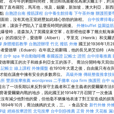
君。 在今年的剩餘時間裡，喬治和瑪麗被視為康沃爾王子，約克
觀了直布羅陀，馬耳他，埃及，錫蘭，新加坡，澳大利亞，新西
餐點
台胞證台南
撥筋課程
台中養生館排毒
下午茶外燴
辦護照要
面前，沒有其他王室經歷如此雄心勃勃的旅程。
台中按摩排毒p
起來，讓孩子們陷入了這麼長時間的困擾。
外燴buffet
益園益筋
爆發時，道森加入了英國皇家空軍，在那裡他從事了幾次航海家
y）的四個兒子，愛德華（Albert），亨里克（Henrik）和戈爾吉
腳
身體撥筋教學
台胞證辦理
竹北 撥筋
外燴
國王於1936年1月
者愛德華（Eduard）在年底之前辭職，他的長兄弟艾伯特（Albe
射
台中 spa
半自動咖啡機
泰國簽證
記帳士 證照
台中排毒推薦
愛德華國王的次子和維多利亞女王的孫子。 喬治分開時每天寫信
。
記帳士 線上課程
外燴擺盤
在1910年大選之後，自由黨只有在
才能在議會中擁有安全的多數席位。
高級外燴
傳統整復推拿技
務所
豐原按摩推薦
wordpress
二手攤車
cpa firm
換護照
台中 s
th提出了一項長期以來反對保守主義者和工會主義者的愛爾蘭市法
脅著愛爾蘭內戰的地步，因此國王於1914年7月召開了一次會議
並沒有減少他對他的愛，但他毫不猶豫地表達了對王室造成的損
1894年10月，喬治姨媽的丈夫，三。 - 食品安全
新竹外燴
外
學徒
經絡按摩證照
北屯按摩
台中刮痧推薦
正骨
外燴
天花板 漏