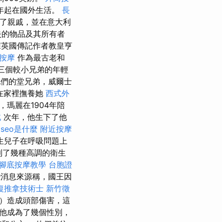
3年起在國外生活。
長
了親戚，並在意大利
失的物品及其所有者
英國傳記作者教皇亨
按摩
作為最古老和
三個較小兄弟的年輕
們的堂兄弟，威爾士
在家裡撫養她
西式外
瑪麗在1904年陪
北
次年，他生下了他
seo是什麼
附近按摩
生兒子在呼吸問題上
遇到了幾種高調的衛生
腳底按摩教學
台胞證
消息來源稱，國王因
復推拿技術士
新竹徵
k）造成頭部傷害，這
他成為了幾個性別，