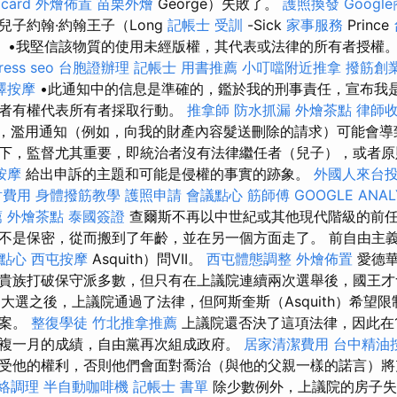
card
外燴佈置
苗栗外燴
George）失敗了。
護照換發
Googl
子約翰·約翰王子（Long
記帳士 受訓
-Sick
家事服務
Prince
去世。 •我堅信該物質的使用未經版權，其代表或法律的所有者授權
ress seo
台胞證辦理
記帳士 用書推薦
小叮噹附近推拿
撥筋創
澤按摩
•此通知中的信息是準確的，鑑於我的刑事責任，宣布我
或者有權代表所有者採取行動。
推拿師
防水抓漏
外燴茶點
律師
，濫用通知（例如，向我的財產內容髮送刪除的請求）可能會導
下，監督尤其重要，即統治者沒有法律繼任者（兒子），或者原
按摩
給出申訴的主題和可能是侵權的事實的跡象。
外國人來台
射費用
身體撥筋教學
護照申請
會議點心
筋師傅
GOOGLE ANAL
薦
外燴茶點
泰國簽證
查爾斯不再以中世紀或其他現代階級的前
不是保密，從而搬到了年齡，並在另一個方面走了。 前自由主義
點心
西屯按摩
Asquith）問VII。
西屯體態調整
外燴佈置
愛德華
貴族打破保守派多數，但只有在上議院連續兩次選舉後，國王才
1月大選之後，上議院通過了法律，但阿斯奎斯（Asquith）希望
此案。
整復學徒
竹北推拿推薦
上議院還否決了這項法律，因此在19
複一月的成績，自由黨再次組成政府。
居家清潔費用
台中精油
受他的權利，否則他們會面對喬治（與他的父親一樣的諾言）將
絡調理
半自動咖啡機
記帳士 書單
除少數例外，上議院的房子失