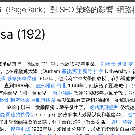
PageRank）對 SEO 策略的影響-網路
sa (192)
 戰爭結束時，他回到了牛津，他於1947年畢業。
記帳士 進修
雙
年，他在達勒姆大學（Durham
產後護理
新竹 推拿
Universi
跳蚤
筋絡按摩課程
1957年，他成為牛津大學的教授，在那裡他
，直到1990年。
臉部撥筋 竹北
1944年，他嫁給了夏娃·哈丁（
者育有兩個兒子和一個女兒。
台中油壓
教師於1885年返回倫敦，
 整骨
到府外燴
台胞證桃園
梅與母親有著密切的關係，並幫助她
，自1918年以來，愛爾蘭獨立戰爭發生了。
經絡調理證照
勞埃德·
功路周邊的整骨院
George）的政府本人鼓勵謀殺和報復43。
台
幕了北愛爾蘭議會的會議，並呼籲在演講中做出妥協。
逢甲 整骨
條約。
搜尋引擎
1922年底，愛爾蘭分裂了，形成了愛爾蘭自由國