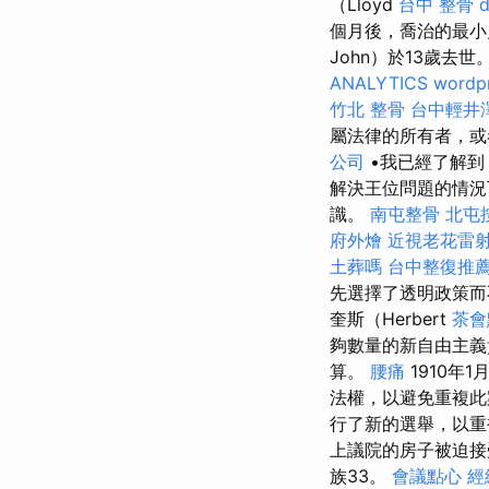
（Lloyd
台中 整骨 d
個月後，喬治的最小兒
John）於13歲
ANALYTICS
wordp
竹北 整骨
台中輕井
屬法律的所有者，
公司
•我已經了解到
解決王位問題的情況
識。
南屯整骨
北屯
府外燴
近視老花雷
土葬嗎
台中整復推
先選擇了透明政策而
奎斯（Herbert
茶會
夠數量的新自由主義
算。
腰痛
1910年
法權，以避免重複
行了新的選舉，以重
上議院的房子被迫接
族33。
會議點心
經