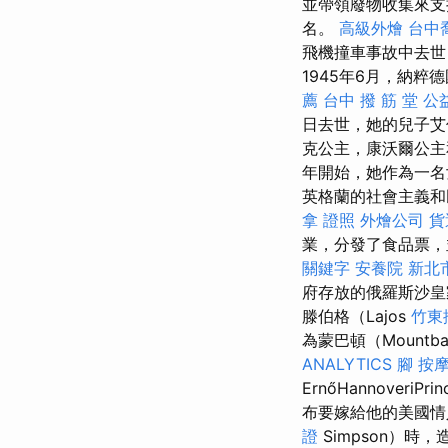
並帶領廢物收集來
名。
高級外燴
台中
飛機撞車事故中去世
1945年6月，納
薦
台中 撥 筋 堂 
日去世，她的兒子艾伯
克公主，康沃爾公
年開始，她作為一名
英格蘭的社會主義和
拿 證照
外燴公司
貨
業，分發了食品票，
關鍵字
安養院 新北
府存放的俄羅斯沙皇
滕伯格（Lajos
竹東
為蒙巴頓（Mountba
ANALYTICS
腳 按
ErnőHannoveriPri
布要嫁給他的美國情人
證
Simpson）時