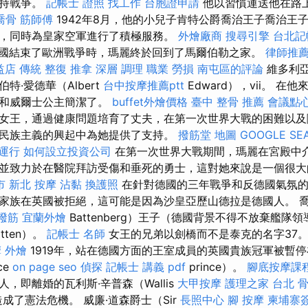
支持戰爭。
記帳士 證照 找工作
台胞證申請
他以習慣運送他在路
喬骨
筋師傅
1942年8月，他的小兒子肯特公爵喬治王子喬治王
，同時為皇家空軍進行了積極服務。
外燴廠商
搜尋引擎
台北記
粹德國結束了歐洲戰爭時，瑪麗終於回到了馬爾伯勒之家。
律師推
公益店 傳統 整復 推拿 深層 調理 職業 勞損 南屯區的評論
維多利亞
特·愛德華（Albert
台中按摩推薦ptt
Edward），vii。 
主和威爾士公主簡潔了。
buffet外燴價格
臺中 整骨 推薦
會議點
女王，通過健康問題培育了丈夫，在第一次世界大戰的困難以及
民族主義的興起中為她提供了支持。
撥筋堂 地圖
GOOGLE SE
運行
如何設立投資公司
在第一次世界大戰期間，瑪麗在宮殿中
並致力於在醫院拜訪受傷和垂死的勇士，這對她來說是一個很
市
新北 按摩
沾黏
換護照
在針對德國的三年戰爭和反德國氣氛的
家族在英國被拒絕，這可能是因為沙皇亞歷山德拉是德國人。 喬
撥筋
宜蘭外燴
Battenberg）王子（德國背景不得不放棄艦隊
tten）。
記帳士 名師
女王的兄弟以劍橋而不是泰克的名字37
摩
外燴
1919年，站在德國方面的王室成員的英國貴族冠軍被暫
nce
on page seo
偵探
記帳士 講義 pdf
prince）。
腳底按摩課
，即離婚的瓦利斯·辛普森（Wallis
大甲按摩
護理之家 台北
，造成了憲法危機。 威廉·道森爵士（Sir
長照中心
腳 按摩
柬埔寨