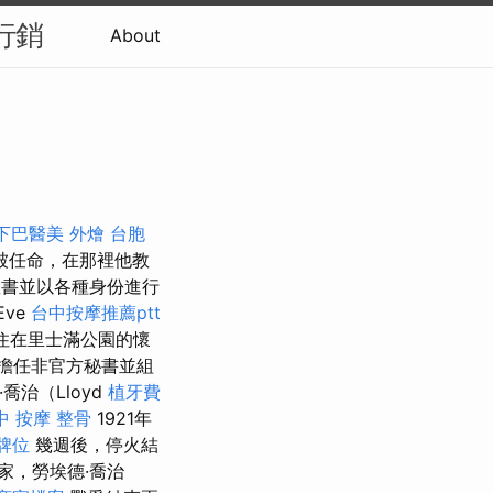
行銷
About
下巴醫美
外燴
台胞
ty）被任命，在那裡他教
教書並以各種身份進行
Eve
台中按摩推薦ptt
並住在里士滿公園的懷
擔任非官方秘書並組
喬治（Lloyd
植牙費
中 按摩 整骨
1921年
牌位
幾週後，停火結
家，勞埃德·喬治