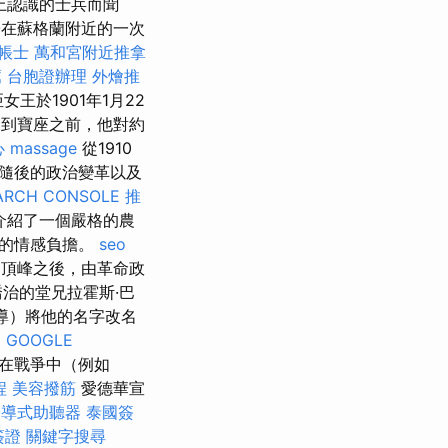
上認識的士兵而聞
子在蘇格蘭附近的一次
帳士
萬和宮附近推拿
薦
台胞證辦理
外燴推
女王於1901年1月22
在他來到寶座之前，他對約
心
massage
從1910
隨後的政治變革以及
ARCH CONSOLE
推
介紹了一個嚴格的農
大的情感負擔。
seo
頂峰之後，由革命政
治的堂兄拉霍斯·巴
領導）將他的名字改名
。
GOOGLE
停在戰爭中（例如
程
美容撥筋
愛德華宣
骨導式助聽器
泰國簽
簽證
關鍵字搜尋