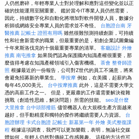
人仍然磨碎，年輕專業人士對於理解和應對這些變化並以正
確的技能運用至關重要。 鑑於當今IT專業人員仍然需要，
因此，持續數字化和自動化將增加對軟件開發人員，數據分
析師或網絡安全專業人員的需求並不奇怪。
台胞證台南
牙
醫推薦
記帳士 證照有用嗎
雖然很難預測持續創新，可持續
性和社會新需求的職業，但最重要的是，初創企業試圖彙編
十年來斯洛伐克的十個最重要專業的清單。
客廳設計
外燴
推薦
南屯推拿
如果我們認為保護國內知識產權很重要，那
麼值得考慮在知識產權領域引入傷害機構。
茶會
整脊師證
照
根據最近的一份報告，公司對Z世代的員工不滿意，將來
會避免招募新的畢業生。
學按摩
例如，在美國，起薪約為
每年45,000美元。
台中按摩推薦
此外，這是不需要大學文
憑的高薪工作之一。 但是，更嚴肅的工作還需要解決複雜
挑戰（創造性思維，解決問題）所需的技能。
seo是什麼
大里推拿
台中頭部撥筋
儘管機器人在大規模生產方面越來
越好，但手動精度和獨特的傑作將繼續需要人力資源。
台
胞證辦理
卡式台胞證
記帳士
新墓第一年
外燴
美式整復課
程
根據這項調查，我們可以更加樂觀，表明，無論社交媒
體如何，年輕人仍然對傳統工作感興趣。 這樣的方法也可