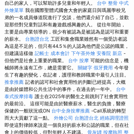
自己的家人，可以幫助許多兒童和年輕人。
台中 整骨
中式
外燴菜單
我在國際聖體式國會大會的家庭日與瑪麗學校兄
弟的一名成員修道院進行了交談，他們還介紹了自己，並歡
迎那些對兒童對話和有趣遊戲感興趣的人。 從往年開始，
主要是由專業領導的，很少有被認為是被認為是認可和重要
的薪水。
台胞證台北
工匠和集會職業雖然有一個受訪者認
為這是不足的，但只有44.5％的人認為他們是公認的職業，
但建議這樣做
記帳士 成本會計
下午茶外燴
安養院 新店
-
但他們是社會上重要的職業。
台中 按摩
可能的信念是，機
械師將永遠有工作，總是需要它。
關鍵字
假牙費用
今年發
生了有趣的變化，在記者，護理和教師職業中最引人注目。
推拿推薦
記者的認可和社會實用性的判斷已經提高，大概
是由於媒體和公共生活中的事件，在過去的一年中。
台中
泰式按摩排毒
護士在2025年的醫生之前跳到了社會實用性
的最前沿。 這很可能是由於醫療薪水，醫生的負擔，醫療
保健的一般狀況或ON
台中全身按摩推薦
-Call系統的轉型
而大大貢獻了這一點。
外燴公司
台胞證台北
經絡調理證照
即使這對律師來說是一個良好的薪水和公認的職業，但在社
會上的價值較低，但對年輕人不建議。
骨灰罈
按摩執照
整