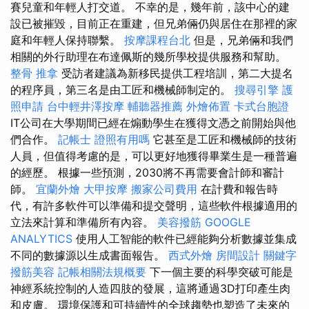
賽兒童和年輕人打交道。 不幸的是，幾年前，該中心的建
設已被摧毀，目前正在重建，但兄弟倆仍與居住在那裡的家
庭和年輕人保持聯繫。
按摩課程台北
但是，兄弟倆和我們
相關的外行助理在布達佩斯的幾所學校提供服務和幫助。
整骨 推拿
受訪者建議為新移民提供工程培訓，第二大提名
的程序員，第三名是由工匠和機械師制定的。
搜尋引擎
護
照申請
台中輕井澤按摩
輔聽器推薦
外燴佈置
卡式台胞證
IT公司在大學期間已經在煽動學生在獲得文憑之前開始與他
們合作。
記帳士 證照有用嗎
它甚至是工匠和機械師的技術
人員，但值得考慮的是，可以更好地獲得畢業生是一種普遍
的經歷。 根據一些預測，2030將不再需要會計師和審計
師。
宜蘭外燴
大甲按摩
搬家公司費用
在計費和報告時
代，有許多軟件可以準備和提交聲明，這些軟件根據適用的
立法來計算和準備所有內容。
美容撥筋
GOOGLE
ANALYTICS
使用人工智能的軟件已經能夠分析數據並集成
不同的數據源以生成書面報告。
西式外燴
房間設計
關鍵字
撥筋美容
記帳相關法規概要
下一個主要的科學突破可能是
神經系統控制的人造四肢的發展，這將通過3D打印產生肉
和皮膚。 環境保護和可持續性的全球趨勢也塑造了未來的