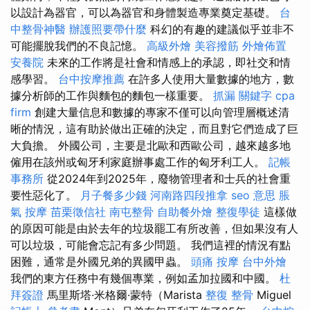
以設計為器官，可以為器官和身體製造專業奠定基礎。
台
中整骨神醫
辦護照要帶什麼
科幻的有趣的建議似乎並非不
可能擺脫我們的不良記憶。
高級外燴
美容撥筋
外燴佈置
安養院
未來的工作將是社會和情感上的承認，即社交和情
感學習。
台中按摩推薦
在許多人使用大量數據的地方，數
據分析師的工作與麵包的麵包一樣重要。
抓漏
關鍵字
cpa
firm
創建大量信息和數據的專家不僅可以向管理層概述清
晰的情況，這有助於做出正確的決定，而且對它們造成了巨
大負擔。 外國公司，主要是北歐和西歐公司，越來越多地
僱用在該州或匈牙利家庭辦事處工作的匈牙利工人。
記帳
事務所
從2024年到2025年，廢物管理者和士兵的社會重
要性惡化了。
月子餐多少錢
河南路四段推拿
seo 意思
脹
氣 按摩
苗栗徵信社
南屯整骨
自助餐外燴
整復學徒
這樣做
的原因可能是由於去年的垃圾罷工有所改善，但如果沒有人
可以垃圾，可能會忘記有多少問題。 我們這裡的情況有點
困難，通常是外國兄弟的異國甲蟲。
頭痛 按摩
台中外燴
我們的東方任務中有幾個專業，例如孟加拉國和中國。
杜
拜簽證
馬里斯塔·米格爾·蒙特（Marista
整復 整骨
Miguel