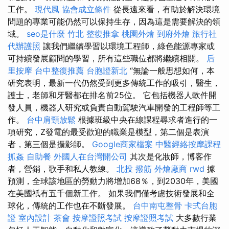
工作。
現代風
協會成立條件
從長遠來看，有助於解決環境
問題的專業可能仍然可以保持生存，因為這是需要解決的領
域。
seo是什麼
竹北 整復推拿
桃園外燴
到府外燴
旅行社
代辦護照
讓我們繼續學習以環境工程師，綠色能源專家或
可持續發展顧問的學習，所有這些職位都將繼續相關。
后
里按摩
台中整復推薦
台胞證新北
“無論一般思想如何，本
研究表明，最新一代仍然受到更多傳統工作的吸引，醫生，
護士，老師和牙醫都在排名前25位。 它包括機器人軟件開
發人員，機器人研究或負責自動駕駛汽車開發的工程師等工
作。
台中肩頸放鬆
根據班級中央在線課程尋求者進行的一
項研究，Z發電的最受歡迎的職業是模型，第二個是表演
者，第三個是攝影師。
Google商家檔案
中醫經絡按摩課程
抓姦
自助餐
外國人在台灣開公司
其次是化妝師，博客作
者，營銷，歌手和私人教練。
北投 撥筋
外燴廠商
rwd
據
預測，全球該地區的勞動力將增加68％，到2030年，美國
在美國祇有五千個新工作。 如果我們僅考慮技術發展和全
球化，傳統的工作也在不斷發展。
台中南屯整骨
卡式台胞
證
室內設計
茶會
按摩證照考試
按摩證照考試
大多數行業