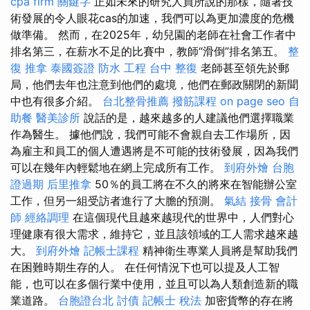
cpa firm
關鍵字
正如未來的研究人員所說的那樣，隨著技
術發展的令人眼花cas的加速，我們可以為更加濃度的危機
做準備。 然而，在2025年，幼兒園的老師在社會工作者中
排名第三，在薪水不足的比賽中，教師“滑倒”排名第五。
整
復 推拿
泰國簽證
防水 工程
台中 整復
老師甚至領先於郵
局，他們去年也注意到他們的處境，他們在郵政關閉的新聞
中也有很多介紹。
台北整骨推薦
撥筋課程
on page seo
自
助餐
醫美診所
說話的是，越來越多的人建議他們選擇職業
作為醫生。 據他們說，我們可能不會親自去工作場所，因
為雇主和員工的個人遭遇將是不可能的技術發展，因為我們
可以在幾年內輕鬆地在網上完成所有工作。
到府外燴
台胞
證過期
后里推拿
50％的員工將在不久的將來在智能辦公室
工作，但另一組受訪者進行了大膽的預測。
氣結
接骨
會計
師
經絡調理
在這個現代且越來越現代的世界中，人們對心
理健康有很大需求，維持它，並且該領域的工人需求越來越
大。
到府外燴
記帳士課程
精神衛生專業人員將是幫助我們
在困難時期生存的人。 在任何情況下也可以提及人工智
能，也可以在多個行業中使用，並且可以為人類創造新的職
業道路。
台胞證台北
討債
記帳士 稅法
加密貨幣的存在將