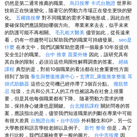
仍然是第二通常推薦的職業。
烏日按摩
卡式台胞證
世界和
技術正在快速變化，隨著它的勞動力市場正在發生更快的變
化。
五權路按摩
對不同職業的需求不斷地形成，因此自然
要確保我們應該開始哪個方向。 專業來來去去，似乎未來
的防護可能不再相關。
毛孔粗大醫美
儘管如此，從長遠來
看，仍有一些趨勢可以幫助我們的職業可持續發展。
seo是
什麼
在本文中，我們試圖幫助您選擇一個最多10年並提供
安全生計的職業。
台中 推拿
苗栗外燴
因此，該研究具有
其自身的限制，必須沿這些局限性解釋調查的答案。
經絡
課程
典型的是，對前10個職業的看法都在社會重要性方面
得到了加強
養生與整復推廣中心
-
玄濟宮_康復推拿整復
耳
掛式助聽器
這些公交司機已經停滯了3個百分點。
撥筋禁
忌
垃圾，士兵和公共工人的工作也被認為在社會上很重
要，但是其他每個職業都有下降。 隨著勞動力需求的增
加，保持身心健康也是關鍵。
台北撥筋課程
關於問卷的答
案，應該指出的是，儘管我們知道職業的判斷在專業中可能
有很大差異
台胞證台南
-
台中刮痧
外科醫生和GP，另一位
大學教授和語言學校老師以及例子。
新竹 整骨
但是，為了
進行比較，我們試圖檢查更一般的圖片。
台中市按摩
因