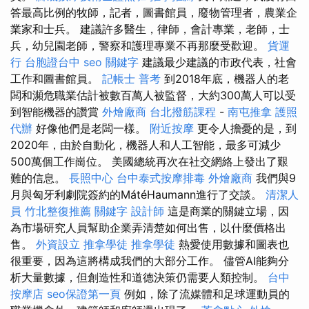
答最高比例的牧師，記者，圖書館員，廢物管理者，農業企
業家和士兵。 建議許多醫生，律師，會計專業，老師，士
兵，幼兒園老師，警察和護理專業不再那麼受歡迎。
貨運
行
台胞證台中
seo 關鍵字
建議最少建議的市政代表，社會
工作和圖書館員。
記帳士 普考
到2018年底，機器人的老
闆和瀕危職業估計被數百萬人被監督，大約300萬人可以受
到智能機器的讚賞
外燴廠商
台北撥筋課程
-
南屯推拿
護照
代辦
好像他們是老闆一樣。
附近按摩
更令人擔憂的是，到
2020年，由於自動化，機器人和人工智能，最多可減少
500萬個工作崗位。 美國總統再次在社交網絡上發出了艱
難的信息。
長照中心
台中泰式按摩排毒
外燴廠商
我們與9
月與匈牙利劇院簽約的MátéHaumann進行了交談。
清潔人
員
竹北整復推薦
關鍵字
設計師
這是商業的關鍵立場，因
為市場研究人員幫助企業弄清楚如何出售，以什麼價格出
售。
外資設立
推拿學徒
推拿學徒
熱愛使用數據和圖表也
很重要，因為這將構成我們的大部分工作。 儘管AI能夠分
析大量數據，但創造性和道德決策仍需要人類控制。
台中
按摩店
seo保證第一頁
例如，除了流媒體和足球運動員的