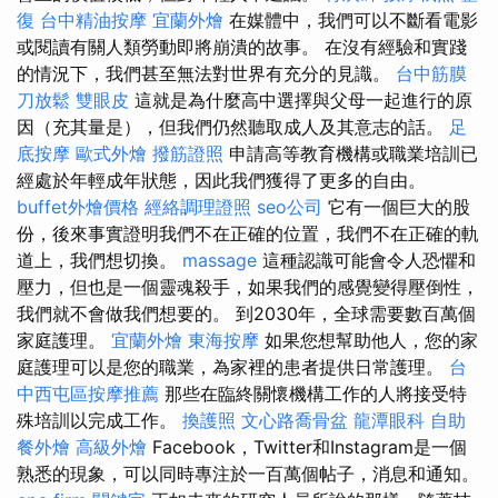
復
台中精油按摩
宜蘭外燴
在媒體中，我們可以不斷看電影
或閱讀有關人類勞動即將崩潰的故事。 在沒有經驗和實踐
的情況下，我們甚至無法對世界有充分的見識。
台中筋膜
刀放鬆
雙眼皮
這就是為什麼高中選擇與父母一起進行的原
因（充其量是），但我們仍然聽取成人及其意志的話。
足
底按摩
歐式外燴
撥筋證照
申請高等教育機構或職業培訓已
經處於年輕成年狀態，因此我們獲得了更多的自由。
buffet外燴價格
經絡調理證照
seo公司
它有一個巨大的股
份，後來事實證明我們不在正確的位置，我們不在正確的軌
道上，我們想切換。
massage
這種認識可能會令人恐懼和
壓力，但也是一個靈魂殺手，如果我們的感覺變得壓倒性，
我們就不會做我們想要的。 到2030年，全球需要數百萬個
家庭護理。
宜蘭外燴
東海按摩
如果您想幫助他人，您的家
庭護理可以是您的職業，為家裡的患者提供日常護理。
台
中西屯區按摩推薦
那些在臨終關懷機構工作的人將接受特
殊培訓以完成工作。
換護照
文心路喬骨盆
龍潭眼科
自助
餐外燴
高級外燴
Facebook，Twitter和Instagram是一個
熟悉的現象，可以同時專注於一百萬個帖子，消息和通知。