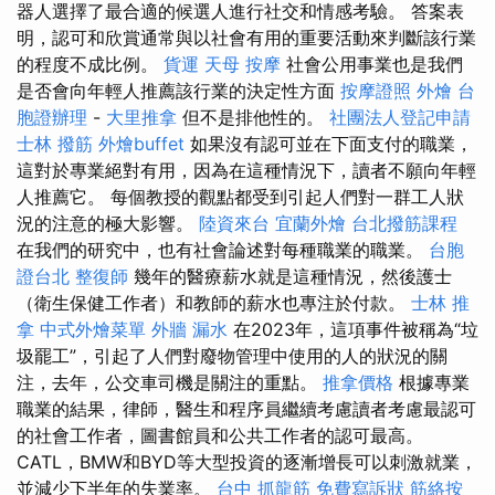
器人選擇了最合適的候選人進行社交和情感考驗。 答案表
明，認可和欣賞通常與以社會有用的重要活動來判斷該行業
的程度不成比例。
貨運
天母 按摩
社會公用事業也是我們
是否會向年輕人推薦該行業的決定性方面
按摩證照
外燴
台
胞證辦理
-
大里推拿
但不是排他性的。
社團法人登記申請
士林 撥筋
外燴buffet
如果沒有認可並在下面支付的職業，
這對於專業絕對有用，因為在這種情況下，讀者不願向年輕
人推薦它。 每個教授的觀點都受到引起人們對一群工人狀
況的注意的極大影響。
陸資來台
宜蘭外燴
台北撥筋課程
在我們的研究中，也有社會論述對每種職業的職業。
台胞
證台北
整復師
幾年的醫療薪水就是這種情況，然後護士
（衛生保健工作者）和教師的薪水也專注於付款。
士林 推
拿
中式外燴菜單
外牆 漏水
在2023年，這項事件被稱為“垃
圾罷工”，引起了人們對廢物管理中使用的人的狀況的關
注，去年，公交車司機是關注的重點。
推拿價格
根據專業
職業的結果，律師，醫生和程序員繼續考慮讀者考慮最認可
的社會工作者，圖書館員和公共工作者的認可最高。
CATL，BMW和BYD等大型投資的逐漸增長可以刺激就業，
並減少下半年的失業率。
台中 抓龍筋
免費寫訴狀
筋絡按