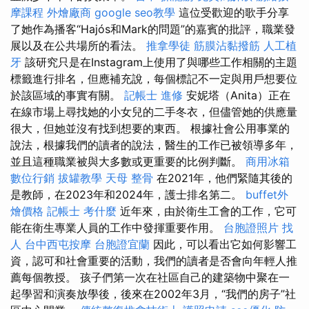
摩課程
外燴廠商
google seo教學
這位受歡迎的歌手分享
了她作為播客“Hajós和Mark的問題”的嘉賓的批評，職業發
展以及在公共場所的看法。
推拿學徒
筋膜沾黏撥筋
人工植
牙
該研究只是在Instagram上使用了與哪些工作相關的主題
標籤進行排名，但應補充說，每個標記不一定與用戶想要位
於該區域的事實有關。
記帳士 進修
安妮塔（Anita）正在
在線市場上尋找她的小女兒的二手冬衣，但儘管她的供應量
很大，但她並沒有找到想要的東西。 根據社會公用事業的
說法，根據我們的讀者的說法，醫生的工作已被領導多年，
並且這種職業被與大多數或更重要的比例判斷。
商用冰箱
數位行銷
拔罐教學
天母 整骨
在2021年，他們緊隨其後的
是教師，在2023年和2024年，護士排名第二。
buffet外
燴價格
記帳士 考什麼
近年來，由於衛生工會的工作，它可
能在衛生專業人員的工作中發揮重要作用。
台胞證照片
找
人
台中西屯按摩
台胞證宜蘭
因此，可以看出它如何影響工
資，認可和社會重要的活動，我們的讀者是否會向年輕人推
薦每個教授。 孩子們第一次在社區自己的建築物中聚在一
起學習和演奏放學後，後來在2002年3月，“我們的房子”社