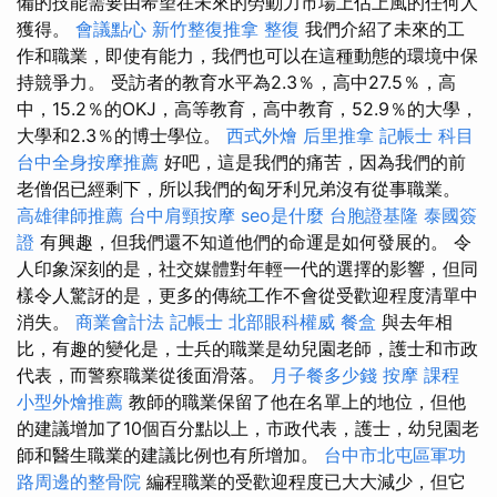
備的技能需要由希望在未來的勞動力市場上佔上風的任何人
獲得。
會議點心
新竹整復推拿
整復
我們介紹了未來的工
作和職業，即使有能力，我們也可以在這種動態的環境中保
持競爭力。 受訪者的教育水平為2.3％，高中27.5％，高
中，15.2％的OKJ，高等教育，高中教育，52.9％的大學，
大學和2.3％的博士學位。
西式外燴
后里推拿
記帳士 科目
台中全身按摩推薦
好吧，這是我們的痛苦，因為我們的前
老僧侶已經剩下，所以我們的匈牙利兄弟沒有從事職業。
高雄律師推薦
台中肩頸按摩
seo是什麼
台胞證基隆
泰國簽
證
有興趣，但我們還不知道他們的命運是如何發展的。 令
人印象深刻的是，社交媒體對年輕一代的選擇的影響，但同
樣令人驚訝的是，更多的傳統工作不會從受歡迎程度清單中
消失。
商業會計法 記帳士
北部眼科權威
餐盒
與去年相
比，有趣的變化是，士兵的職業是幼兒園老師，護士和市政
代表，而警察職業從後面滑落。
月子餐多少錢
按摩 課程
小型外燴推薦
教師的職業保留了他在名單上的地位，但他
的建議增加了10個百分點以上，市政代表，護士，幼兒園老
師和醫生職業的建議比例也有所增加。
台中市北屯區軍功
路周邊的整骨院
編程職業的受歡迎程度已大大減少，但它