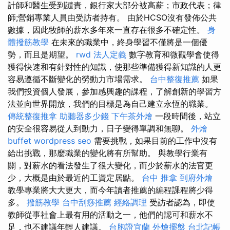
計師和醫生受到譴責，銀行家大部分被高薪；市政代表；律
師;營銷專業人員由受訪者持有。 由於HCSO沒有發佈公共
數據，因此牧師的薪水多年來一直存在很多不確定性。
身
體撥筋教學
在未來的職業中，終身學習不僅將是一個優
勢，而且是期望。
rwd
法人定義
數字教育和微觀學會使得
獲得快速和有針對性的知識，使那些準備獲得新知識的人更
容易遵循不斷變化的勞動力市場需求。
台中整復推薦
如果
我們投資個人發展，參加感興趣的課程，了解創新的學習方
法並向世界開放，我們的目標是為自己建立永恆的職業。
傳統整復推拿
助聽器多少錢
下午茶外燴
一段時間後，站立
的安全很容易從人到動力，日子變得單調和無聊。
外燴
buffet
wordpress seo
需要挑戰，如果目前的工作中沒有
給出挑戰，那麼職業的變化將有所幫助。 與教學行業有
關，對薪水的看法發生了很大變化，而少於薪水的法官更
少，大概是由於最近的工資定居點。
台中 推拿
到府外燴
教學專業將大大更大，而今年讀者推薦的編程課程將少得
多。
撥筋教學
台中刮痧推薦
經絡調理
受訪者認為，即使
教師從事社會上最有用的活動之一，他們的認可和薪水不
足，也不建議年輕人建議。
台胞證宜蘭
外燴擺盤
台北記帳