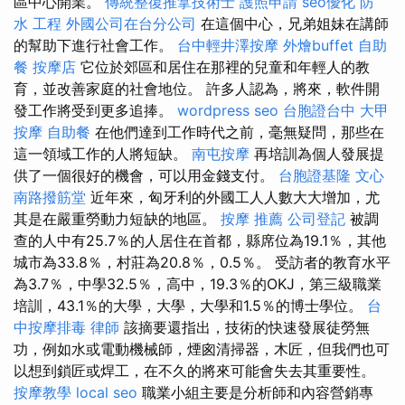
區中心開業。
傳統整復推拿技術士
護照申請
seo優化
防
水 工程
外國公司在台分公司
在這個中心，兄弟姐妹在講師
的幫助下進行社會工作。
台中輕井澤按摩
外燴buffet
自助
餐
按摩店
它位於郊區和居住在那裡的兒童和年輕人的教
育，並改善家庭的社會地位。 許多人認為，將來，軟件開
發工作將受到更多追捧。
wordpress seo
台胞證台中
大甲
按摩
自助餐
在他們達到工作時代之前，毫無疑問，那些在
這一領域工作的人將短缺。
南屯按摩
再培訓為個人發展提
供了一個很好的機會，可以用金錢支付。
台胞證基隆
文心
南路撥筋堂
近年來，匈牙利的外國工人人數大大增加，尤
其是在嚴重勞動力短缺的地區。
按摩 推薦
公司登記
被調
查的人中有25.7％的人居住在首都，縣席位為19.1％，其他
城市為33.8％，村莊為20.8％，0.5％。 受訪者的教育水平
為3.7％，中學32.5％，高中，19.3％的OKJ，第三級職業
培訓，43.1％的大學，大學，大學和1.5％的博士學位。
台
中按摩排毒
律師
該摘要還指出，技術的快速發展徒勞無
功，例如水或電動機械師，煙囪清掃器，木匠，但我們也可
以想到鎖匠或焊工，在不久的將來可能會失去其重要性。
按摩教學
local seo
職業小組主要是分析師和內容營銷專