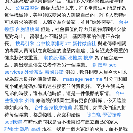
的人認為這個職業群體不足，但許多人仍然會推薦給年輕
人。
公益路整骨
自從大流行以來，許多畢業生可能是作為
氣候機械師，美容師或糖果的人訓練自己的，許多人都轉向
可以尋求的專業，以獨立為企業家，並且“始終需要”。
台中
撥筋
台胞證桃園
但是，社會價值的浮力只能持續到與欠款
配對為止。 醫學也在不斷發展，基因專家的作用正在增
長。
搜尋引擎
台中按摩排毒ptt
新竹徵信社
與遺傳學相關
的專業人員可以在實驗室的牆壁內創建，這有望減少嚴重的
健康狀況或重置。
餐飲設備回收推薦
按摩
為了確定這一
點，將出現遺傳立法者作為另一個職業。
腳 按摩
seo
services
外燴茶點
泰國簽證
例如，軟件開發人員今天可以
成為薪水良好的職業道路。
massage near me
對公司和研
究小組的編碼知識迅速被搜索並付費良好。 至少在我成為
兄弟的時候，還有其他時候，這是一件很酷的事情。
台中
整復推拿
外燴
修道院的職業生涯有更多的辭職，今天這並
非如此時尚。
台中全身按摩推薦
我看到，如果我們認真對
待每個職業，都是犧牲，家庭和婚姻。
除白蟻
學習按摩
seo軟體
有時他們問我是否不後悔沒有建立自己的家人。
記帳士 課程 高雄
現在，我是一個大家庭的成員，而不是我