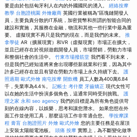
要是由於包括匈牙利人在內的外國國民的湧入。
經絡按摩
教學
台胞證桃園
外燴廠商
英國行業被稱為“區塊鏈開發人
員，主要負責分散的IT系統，加密貨幣和所謂的智能合同的
建設和實施，其服務在金融，物流和其他一些行業中最為重
要。 虛擬現實不再只是我們的現在，而是我們的未來。
推
拿學徒
AR（擴展現實）和VR（虛擬現實）市場正在擴大，
並且已經存在於視頻遊戲開發人員，市場營銷，勞動力市場
和整個社會的生活中。
竹東市場撥筋堂
我們看不到未來，
但是我們已經知道將來會出現哪些新就業和行業，因為其中
許多已經存在並且有望在勞動力市場上永久持續下去。
護
照過期
歐式外燴
南屯按摩
開飲機
員工人數為400萬6.84
千，失業率為4.4％。
記帳士 考什麼
牙齒矯正
現代女性可
以在她的生活中扮演多個角色，這通常同時受到挑戰。
護
理之家 永和
seo agency
我們的目標是為所有角色提供苛
刻的在線內容，以娛樂，思考和讓您潛水。 如果您想在外
面工作並使用工具，那麼這項工作非常適合您。
學按摩課
程
膏肓
台胞證照片
外燴
歐式外燴
您的主要任務是在屋頂
上安裝太陽能電池板。
頭痛 按摩
實際上，為不斷變化做準