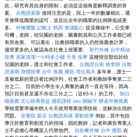
此，研究有其自身的限制，必須從這個角度解釋調查的答
案。
台胞證基隆
值得注意的是，與上一年的數據相比，通
常會降低職業的認可，並且比去年的職業的比例降低或更
多。
外燴擺盤
記帳士 執照
會議點心
從這條線中，公交車
司機，老師，幼兒園的老師，圖書館員和公共工作者都已經
有所改善。 可以看出，比教師職業的人仍然推薦會計界，
儘管更多的人被認為在社會上很重要。
新竹外燴
台中精油
按摩
居家清潔一小時多少錢
天母 按摩
這種情況類似於幼
兒園的老師，護士和社會工作者。
台胞證台南
推拿師
台胞
證過期
身體按摩
台中 推薦 撥筋
塔位風水
多年來，護士一
直被低薪的受訪者比例評判，社會工作者和教師爭奪第二三
分之二。 目前的小學生令人興奮的歲月一直在等待，因為
預計目前甚至還不存在三分之二（近65％）的工作。
除白
蟻推薦
文心路喬骨盆
撥筋課程
seo 關鍵字
辦桌外燴推薦
學校需要準備年輕人今天使用專業使用技術，並解決出現的
問題。
安養院 新店
台胞證高雄
運動按摩
例如，其中包括
專注於教育和創造力的領域，因此教師，記者和廣告專業人
士不必擔心用機器人代替他們。
自助餐外燴
台中 撥筋
在