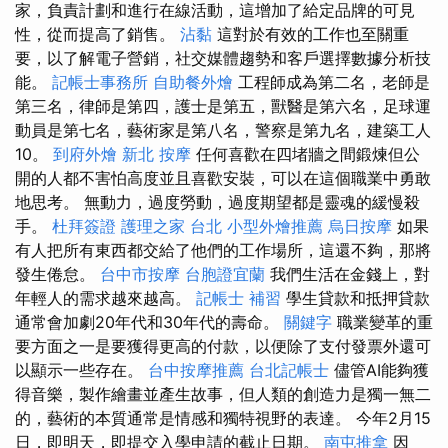
家，負責計劃和進行在線活動，這增加了給定品牌的可見
性，從而提高了銷售。
沾黏
這對於有效的工作也至關重
要，以了解電子營銷，社交媒體趨勢和客戶選擇數據分析技
能。
記帳士事務所
自助餐外燴
工程師成為第二名，老師是
第三名，律師是第四，護士是第五，獸醫是第六名，足球運
動員是第七名，藝術家是第八名，警察是第九名，建築工人
10。
到府外燴
新北 按摩
任何喜歡在四堵牆之間鍛煉但公
開的人都不害怕高度並且喜歡安裝，可以在這個職業中勇敢
地思考。 無動力，過度勞動，過度期望都是靈魂的緩慢殺
手。
杜拜簽證
護理之家 台北
小型外燴推薦
烏日按摩
如果
有人把所有東西都交給了他們的工作場所，這還不夠，那將
發生倦怠。
台中市按摩
台胞證宜蘭
我們生活在金錢上，對
年輕人的需求越來越高。
記帳士 補習
學生貸款和抵押貸款
通常會加劇20年代和30年代的壽命。
關鍵字
職業變革的重
要方面之一是要獲得更高的付款，以便除了支付發票外還可
以顯示一些存在。
台中按摩推薦
台北記帳士
儘管AI能夠獲
得音樂，製作繪畫並產生故事，但人類的創造力是獨一無二
的，藝術的本質通常是情感和獨特視野的表達。 今年2月15
日，即明天，即提交入學申請的截止日期。
南屯推拿
因