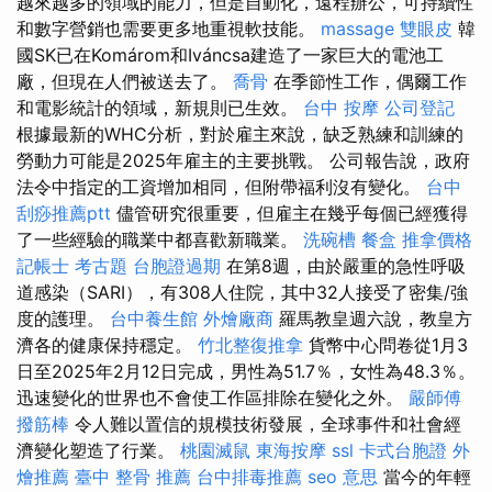
越來越多的領域的能力，但是自動化，遠程辦公，可持續性
和數字營銷也需要更多地重視軟技能。
massage
雙眼皮
韓
國SK已在Komárom和Iváncsa建造了一家巨大的電池工
廠，但現在人們被送去了。
喬骨
在季節性工作，偶爾工作
和電影統計的領域，新規則已生效。
台中 按摩
公司登記
根據最新的WHC分析，對於雇主來說，缺乏熟練和訓練的
勞動力可能是2025年雇主的主要挑戰。 公司報告說，政府
法令中指定的工資增加相同，但附帶福利沒有變化。
台中
刮痧推薦ptt
儘管研究很重要，但雇主在幾乎每個已經獲得
了一些經驗的職業中都喜歡新職業。
洗碗槽
餐盒
推拿價格
記帳士 考古題
台胞證過期
在第8週，由於嚴重的急性呼吸
道感染（SARI），有308人住院，其中32人接受了密集/強
度的護理。
台中養生館
外燴廠商
羅馬教皇週六說，教皇方
濟各的健康保持穩定。
竹北整復推拿
貨幣中心問卷從1月3
日至2025年2月12日完成，男性為51.7％，女性為48.3％。
迅速變化的世界也不會使工作區排除在變化之外。
嚴師傅
撥筋棒
令人難以置信的規模技術發展，全球事件和社會經
濟變化塑造了行業。
桃園滅鼠
東海按摩
ssl
卡式台胞證
外
燴推薦
臺中 整骨 推薦
台中排毒推薦
seo 意思
當今的年輕