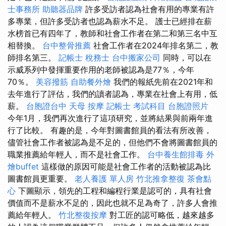
士事務所
助聽器品牌
許多受訪者認為社會有用的專業有許
多專業，但許多受訪者也認為薪水不足。 護士已經排在薪
水榜首已有四年了，教師和社會工作者在第二和第三名中互
相替換。
台中整骨推薦
社會工作者在2024年排名第二，教
師排名第三。
記帳士 稅務士
台中搬家公司
同時，可以在
示威系列中發揮重要作用的老師被認為是77％，今年
70％。
美容撥筋
自助餐外燴
我們的報紙先前在2021年和
去年進行了評估，我們的讀者認為，專業在社會上有用，低
薪。
台胞證台中
天母 按摩
記帳士 考試科目
台胞證照片
今年1月，我們再次進行了這項研究，並將結果與​​前兩年進
行了比較。 有趣的是，今年對圖書館員的看法有所改善，
儘管社會工作者被認為是不足的，但他們不會將圖書館員的
職業推薦給年輕人，而不是社會工作。
台中養生館排毒
外
燴buffet
這樣做的原因可能是社會工作者的活動被認為比
圖書館員更重要。
老人養護 單人房
竹北推拿整復
茶會點
心
下圖顯示，領先的工程和編程行業是認可的，具有社會
價值而不是薪水不足的，因此也就不足為奇了，許多人會推
薦給年輕人。
竹北整復按摩
對工匠的認可略低，越來越多