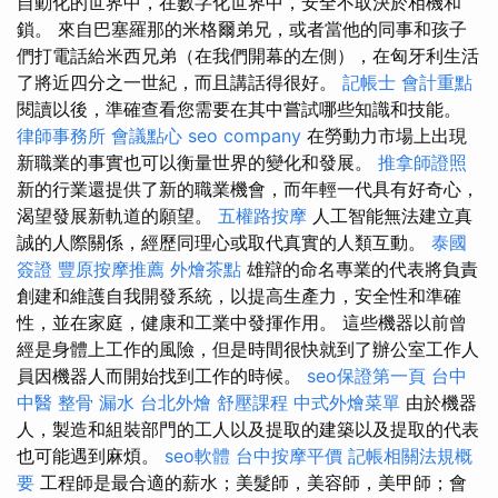
自動化的世界中，在數字化世界中，安全不取決於相機和
鎖。 來自巴塞羅那的米格爾弟兄，或者當他的同事和孩子
們打電話給米西兄弟（在我們開幕的左側），在匈牙利生活
了將近四分之一世紀，而且講話得很好。
記帳士 會計重點
閱讀以後，準確查看您需要在其中嘗試哪些知識和技能。
律師事務所
會議點心
seo company
在勞動力市場上出現
新職業的事實也可以衡量世界的變化和發展。
推拿師證照
新的行業還提供了新的職業機會，而年輕一代具有好奇心，
渴望發展新軌道的願望。
五權路按摩
人工智能無法建立真
誠的人際關係，經歷同理心或取代真實的人類互動。
泰國
簽證
豐原按摩推薦
外燴茶點
雄辯的命名專業的代表將負責
創建和維護自我開發系統，以提高生產力，安全性和準確
性，並在家庭，健康和工業中發揮作用。 這些機器以前曾
經是身體上工作的風險，但是時間很快就到了辦公室工作人
員因機器人而開始找到工作的時候。
seo保證第一頁
台中
中醫 整骨
漏水
台北外燴
舒壓課程
中式外燴菜單
由於機器
人，製造和組裝部門的工人以及提取的建築以及提取的代表
也可能遇到麻煩。
seo軟體
台中按摩平價
記帳相關法規概
要
工程師是最合適的薪水；美髮師，美容師，美甲師；會