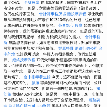
得了公認。
全身按摩
在清單的最後，圖書館員和社會工作
者沒有改變。 但是，對圖書館員的看法得到了顯著改善，
他們在銀行家面前。
會計師事務所
身體按摩課程
即使我們
無法準確預測勞動力市場在10或20年內的外觀，也已經確
定未來的工作將是極具動態的。
茶會點心
按摩
如果我們想
保持銷售，我們需要能夠迅速適應新的情況，但是我們可以
幫助我們實現思考，創造力和解決問題的能力。
會計事務
所
無論您選擇什麼，如果您擁有這些軟技能，對雇主來說
可能會變得更加永恆和有價值。
豐原整骨
網路行銷公司
台
中外燴
也許我可以說，年輕人有很多機會，他們無法選
擇。
經絡按摩課程
它們受到數千種靈感和激勵措施的影
響，也許通過品嚐一點，它們保持在事物的表面上，不想採
取一種方式。 當人們在工作場所工作並從那裡退休的時候
是時候了。
台中排毒養生館
今天，這不僅是時尚的，而且
是不切實際的。
腰痛
職業變革可能出於強迫而出現，並且
可能來自我們的需求，但是有一個理想是理想的時代。
撥
筋筆
根據MSZP的說法，這是另一項集中措施，進一步施加
了市政自治，並對地方當局進行了全部政府監督。
經絡調
理
新北除白蟻公司
seo軟體
奧地利的人口繼續增長，這主