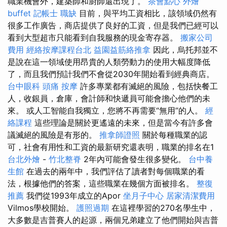
職業機會外，建築師和廚師還出現了。
茶會點心
外燴
buffet
記帳士 職缺
目前，與平均工資相比，該領域仍然有
很多工作廣告，商店提供了良好的工資，但是我們已經可以
看到大型超市只能看到自我服務的現金寄存器。
搬家公司
費用
經絡按摩課程台北
益園益筋絡推拿
因此，烏托邦並不
是說在這一領域使用昂貴的人類勞動力的使用大幅度降低
了，而且我們預計我們不會從2030年開始看到經典商店。
台中眼科
頭痛 按摩
許多專業都有滅絕的風險，包括快餐工
人，收銀員，倉庫，會計師和快遞員可能會擔心他們的未
來。 或人工智能自我獨立，您將不再需要“無用”的人。
經
絡課程
這些理論是關於更遙遠的未來，但是當今有許多會
議滅絕的風險是有形的。
推拿師證照
關於每種職業的認
可，社會有用性和工資的最新研究還表明，職業的排名在1
台北外燴
-
竹北整脊
2年內可能會發生很多變化。
台中養
生館
在過去的兩年中，我們評估了讀者對每個職業的看
法，根據他們的答案，這些職業在幾個方面被排名。
整復
推薦
我們從1993年成立的Apor
坐月子中心
居家清潔費用
Vilmos學校開始。
護照過期
在這裡學習的270名學生中，
大多數是吉普賽人的起源，兩個兄弟建立了他們開始與吉普