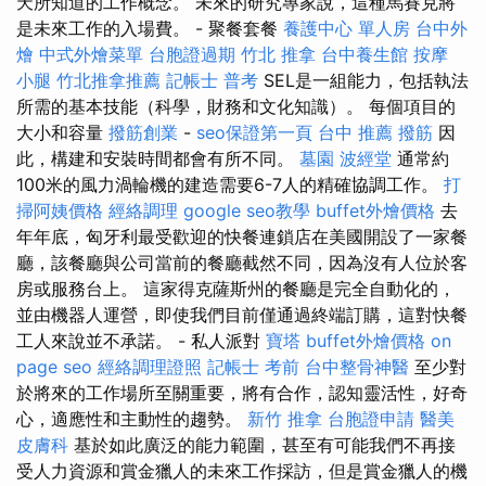
天所知道的工作概念。 未來的研究專家說，這種馬賽克將
是未來工作的入場費。 - 聚餐套餐
養護中心 單人房
台中外
燴
中式外燴菜單
台胞證過期
竹北 推拿
台中養生館
按摩
小腿
竹北推拿推薦
記帳士 普考
SEL是一組能力，包括執法
所需的基本技能（科學，財務和文化知識）。 每個項目的
大小和容量
撥筋創業
-
seo保證第一頁
台中 推薦 撥筋
因
此，構建和安裝時間都會有所不同。
墓園
波經堂
通常約
100米的風力渦輪機的建造需要6-7人的精確協調工作。
打
掃阿姨價格
經絡調理
google seo教學
buffet外燴價格
去
年年底，匈牙利最受歡迎的快餐連鎖店在美國開設了一家餐
廳，該餐廳與公司當前的餐廳截然不同，因為沒有人位於客
房或服務台上。 這家得克薩斯州的餐廳是完全自動化的，
並由機器人運營，即使我們目前僅通過終端訂購，這對快餐
工人來說並不承諾。 - 私人派對
寶塔
buffet外燴價格
on
page seo
經絡調理證照
記帳士 考前
台中整骨神醫
至少對
於將來的工作場所至關重要，將有合作，認知靈活性，好奇
心，適應性和主動性的趨勢。
新竹 推拿
台胞證申請
醫美
皮膚科
基於如此廣泛的能力範圍，甚至有可能我們不再接
受人力資源和賞金獵人的未來工作採訪，但是賞金獵人的機