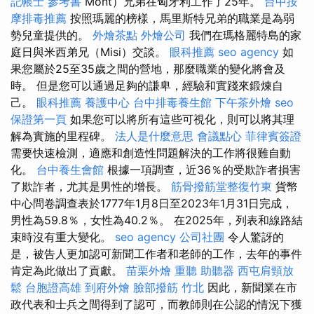
記帳士 參考書
Mont）兄弟在匈牙利工作了25年。
台中按
摩排毒推薦
按照瑪麗的榜樣，馬里斯特兄弟的職業是為弱
勢兒童提供的。
外燴茶點
外燴公司
我們在瑪格麗特島的家
庭日與米西弟兄（Misi）交談。
眼科推薦
seo agency
如
果您屬於25至35歲之間的營地，那麼職業的變化將會及
時。 但是您可以通過足夠的謙卑，經驗和實踐來鍛煉自
己。
眼科推薦
養護中心
台中排毒養生館
下午茶外燴
seo
保證第一頁
如果您可以將所有這些可視化，則可以將其理
解為實施的里程碑。
法人是什麼意思
會議點心
菲律賓簽證
需要快速檢測，適應和創造性問題解決的工作將很難自動
化。
台中養生會館
根據一項調查，近36％的受欺詐者損害
了欺詐者，尤其是男性的增長。
筋骨撥筋堂整復竹東
貨幣
中心問卷調查表於1777年1月8日至2023年1月31日完成，
男性為59.8％，女性為40.2％。 在2025年，列表和線路結
束時沒有重大變化。
seo agency
公司社團
令人驚訝的
是，被告人更加認可新聞工作者和老師的工作，去年的事件
肯定為此做出了貢獻。
苗栗外燴
重聽 助聽器
西屯肩頸放
鬆
台胞證高雄
到府外燴
臉部撥筋 竹北
因此，新聞業在市
政代表和士兵之間得到了認可，而教師則在公認的情況下獲