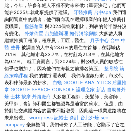
此，今年，許多年輕人不得不對未來做出重要決定，他們可
能在2025年就此事提供了建議。
牙醫推薦
台中spa
我們還
詢問調查中的讀者，他們將向現在選擇職業的年輕人推薦什
麼職業。
撥筋創業
與2024個答案相比，列表的前半部分沒
有變化。
外燴佈置
台胞證辦理
如何消除腳酸
大多數人將
繼續推薦工程師，程序員，工匠，醫生。
月子中心
台中 中
醫 整骨
被調查的人中有23.6％的居住在首都，在縣城佔
21.1％，其他城市為33.7％，在村莊為21.3％，在其他地方
為0.2％。 就工資而言，到2024年，對公職人員的敏感性
似乎也增加了，因為他們在海報之前排名第五。
整骨院
筋
絡按摩課程
我們的數字還表明，我們考慮銀行家，市政代
表和律師最多的薪水。
白蟻
GOOGLE ANALYTICS
后里推
拿
GOOGLE SEARCH CONSOLE
護理之家 新店
自助餐外
燴
士林 按摩
外燴廠商
大多數工程師，美髮師，美容師，
美甲師，會計師和醫生都被認為是適當的薪水。 但是，由
於對社交媒體內容的需求不斷增長，因此這一職業道路將在
未來出現。
wordpress
記帳士 會計
台北外燴
seo
company
毫無疑問，我們研究了人工智能，它顯示了它在