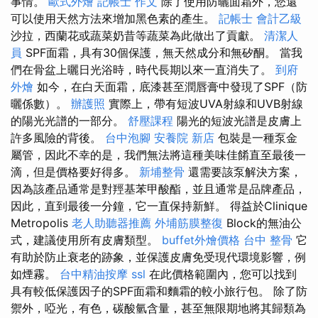
事情。
歐式外燴
記帳士 作文
除了使用防曬面霜外，您還
可以使用天然方法來增加黑色素的產生。
記帳士 會計乙級
沙拉，西蘭花或蔬菜奶昔等蔬菜為此做出了貢獻。
清潔人
員
SPF面霜，具有30個保護，無天然成分和無矽酮。 當我
們在骨盆上曬日光浴時，時代長期以來一直消失了。
到府
外燴
如今，在白天面霜，底漆甚至潤唇膏中發現了SPF（防
曬係數）。
辦護照
實際上，帶有短波UVA射線和UVB射線
的陽光光譜的一部分。
舒壓課程
陽光的短波光譜是皮膚上
許多風險的背後。
台中泡腳
安養院 新店
包裝是一種泵金
屬管，因此不幸的是，我們無法將這種美味佳餚直至最後一
滴，但是價格要好得多。
新埔整骨
還需要該泵解決方案，
因為該產品通常是對羥基苯甲酸酯，並且通常是品牌產品，
因此，直到最後一分鐘，它一直保持新鮮。 得益於Clinique
Metropolis
老人助聽器推薦
外埔筋膜整復
Block的無油公
式，建議使用所有皮膚類型。
buffet外燴價格
台中 整骨
它
有助於防止衰老的跡象，並保護皮膚免受現代環境影響，例
如煙霧。
台中精油按摩
ssl
在此價格範圍內，您可以找到
具有較低保護因子的SPF面霜和麵霜的較小旅行包。 除了防
禦外，啞光，有色，碳酸氫含量，甚至無限期地將其歸類為