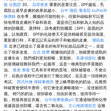
復
台胞證
30。
后里推拿
重要的是要注意，SPF越低，乳
霜防止過早皮膚的效果就越小。
台中 撥筋
養老院
buffet外
燴價格
在冬季，曬傷的可能性較小，但紫外線輻射可以更
快地導致皮膚的干燥和衰老。 還提供已知和鮮為人知的品
牌的防曬霜。 選擇時，請考慮對防曬霜（SPF）面霜的評
論，以免購買。 SPF的化妝整天不提供精確甚至提供保護。
重新運行時，不要忘記耳朵的脖子和敏感的皮膚。
撥筋創
業
近來已經提出了最著名的匈牙利化妝品品牌之一，並提
出了很多改進。
台北 按摩
根據他的諾言，他確實使成熟的
皮膚生命，我們感到更加順暢，更新鮮。
私家偵探社
優雅
的玻璃罐很難與我們一起服用，這是一種典型的早晨撒奶
油。
推拿 整復
它具有非常輕的質地，很快被吸收，不會出
汗，在跑步過程中已經進行了幾次測試，並且是一項很棒的
考試。
西式外燴
律師事務所
塗上略帶顏色的奶油，在應用
時確實會變得半透明，但它會使皮膚略微統一，並使臉部亮
麗。 輕巧的奶油，很快吸收，但由於著色，值得等待一
點，然後再接近衣服。
台中按摩推薦ptt
它通過物理和化學
過濾器提供防曬，還含有二氧化鈦。
文心南路撥筋堂
這種