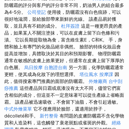
防曬霜的評分與客戶的評分非常不同，奶油男人的組合最多
為4-5分。
公司登記
使用後，防曬霜沒有白色痕跡，可以
很好地滋潤，並給臉部帶來新鮮的光線。 該產品易於獲
取，並且具有不錯的成分。
杜拜簽證
這是一種更昂貴的產
品，如果某人不關注塗抹，可以在皮膚上留下白色條和污
漬。 它以長期提取物為食，富含維生素E，C和K。 手，身
體和臉上有專門的化妝品絕非偶然。 臉部的特殊化妝品會
提高並增加，具體取決於其目的和預期影響。 物理防曬霜
通常在敏感的皮膚上效果更好，但通常在皮膚上留下厚厚的
白色層。
烏日按摩
台胞證台南
另一方面，化學防曬霜通常
更輕，使其成為化妝下的理想選擇。
塔位風水
按摩課
因
此，值得搜索專門推薦的面部的防曬霜。
外燴廠商
台中刮
痧推薦
這些產品與日霜或底漆沒有太大不同，儘管它們富
含相似的成分，但這並不一定意味著可以從生產線上省略面
霜。 該產品被迅速吸收，不會留下油脂，不會引起過敏。
中式外燴菜單
它不僅應用於臉部，還適用於脖子，
décolleté和手。
新竹整骨
有問題的皮膚防曬霜不含化學物
質和人造染料，這也觸發了衰老斑點或雀斑的外觀。
經絡