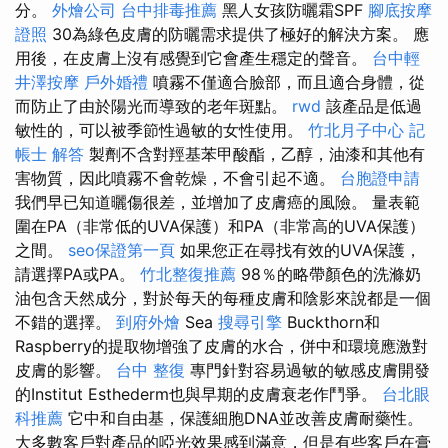
分。
外燴公司
台中排毒推薦
黑人女孩防曬霜SPF
腳底按摩
證照
30為綠色皮膚的防曬需求提供了極好的解決方案。 應
用後，在皮膚上沒有感覺到它會產生穩定的聲音。
台中輕
井澤按摩
戶外婚禮
噴霧不僅適合臉部，而且適合身體，從
而防止了由於陽光而導致的老年斑點。
rwd
該產品是低過
敏性的，可以被季節性過敏的女性使用。
竹北月子中心
記
帳士 解答
製劑不含對羥基苯甲酸酯，乙醇，油漆和其他有
害物質，因此噴霧不會乾燥，不會引起不適。
台胞證申請
我們早已知道曬傷很差，並增加了皮膚癌的風險。 量表範
圍在PA（非常低的UVA保護）和PA（非常高的UVA保護）
之間。
seo保證第一頁
如果您正在尋找有效的UVA保護，
請選擇PA或PA。
竹北整復推薦
98％的略帶顏色的洗滌奶
油包含天然成分，對於每天的每種皮膚和陰影來說都是一個
不錯的選擇。
到府外燴
Sea
搜尋引擎
Buckthorn和
Raspberry的提取物增強了皮膚的水合，併中和環境應激對
皮膚的影響。
台中 整復
專門針對容易過敏的敏感皮膚開發
的Institut Esthederm也與早期的皮膚衰老作鬥爭。
台北眼
科推薦
它中和自由基，保護細胞DNA並改善皮膚耐藥性。
大多數客戶對產品的啞光效果感到滿意，但是有些客戶在膏