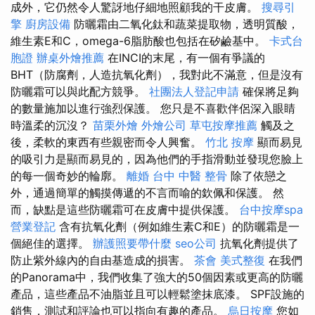
成外，它仍然令人驚訝地仔細地照顧我的干皮膚。
搜尋引
擎
廚房設備
防曬霜由二氧化鈦和蔬菜提取物，透明質酸，
維生素E和C，omega-6脂肪酸也包括在矽鹼基中。
卡式台
胞證
辦桌外燴推薦
在INCI的末尾，有一個有爭議的
BHT（防腐劑，人造抗氧化劑），我對此不滿意，但是沒有
防曬霜可以與此配方競爭。
社團法人登記申請
確保將足夠
的數量施加以進行強烈保護。 您只是不喜歡伴侶深入眼睛
時溫柔的沉沒？
苗栗外燴
外燴公司
草屯按摩推薦
觸及之
後，柔軟的東西有些親密而令人興奮。
竹北 按摩
顯而易見
的吸引力是顯而易見的，因為他們的手指滑動並發現您臉上
的每一個奇妙的輪廓。
離婚
台中 中醫 整骨
除了依戀之
外，通過簡單的觸摸傳遞的不言而喻的欽佩和保護。 然
而，缺點是這些防曬霜可在皮膚中提供保護。
台中按摩spa
營業登記
含有抗氧化劑（例如維生素C和E）的防曬霜是一
個絕佳的選擇。
辦護照要帶什麼
seo公司
抗氧化劑提供了
防止紫外線內的自由基造成的損害。
茶會
美式整復
在我們
的Panorama中，我們收集了強大的50個因素或更高的防曬
產品，這些產品不油脂並且可以輕鬆塗抹底漆。 SPF設施的
銷售，測試和評論也可以指向有趣的產品。
烏日按摩
您如