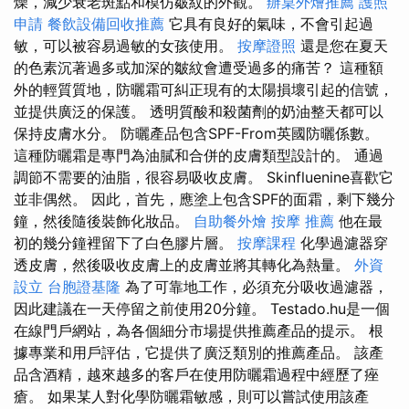
燥，減少衰老斑點和模仿皺紋的外觀。
辦桌外燴推薦
護照
申請
餐飲設備回收推薦
它具有良好的氣味，不會引起過
敏，可以被容易過敏的女孩使用。
按摩證照
還是您在夏天
的色素沉著過多或加深的皺紋會遭受過多的痛苦？ 這種額
外的輕質質地，防曬霜可糾正現有的太陽損壞引起的信號，
並提供廣泛的保護。 透明質酸和殺菌劑的奶油整天都可以
保持皮膚水分。 防曬產品包含SPF-From英國防曬係數。
這種防曬霜是專門為油膩和合併的皮膚類型設計的。 通過
調節不需要的油脂，很容易吸收皮膚。 Skinfluenine喜歡它
並非偶然。 因此，首先，應塗上包含SPF的面霜，剩下幾分
鐘，然後隨後裝飾化妝品。
自助餐外燴
按摩 推薦
他在最
初的幾分鐘裡留下了白色膠片層。
按摩課程
化學過濾器穿
透皮膚，然後吸收皮膚上的皮膚並將其轉化為熱量。
外資
設立
台胞證基隆
為了可靠地工作，必須充分吸收過濾器，
因此建議在一天停留之前使用20分鐘。 Testado.hu是一個
在線門戶網站，為各個細分市場提供推薦產品的提示。 根
據專業和用戶評估，它提供了廣泛類別的推薦產品。 該產
品含酒精，越來越多的客戶在使用防曬霜過程中經歷了痤
瘡。 如果某人對化學防曬霜敏感，則可以嘗試使用該產