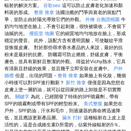
輻射的解決方案。
谷歌seo
這可以防止皮膚老化加速和顏
料斑的形成。
整骨 推拿
法國治癒的鬥爭與衰老的斑點鬥
爭，並防止由於陽光導致它們的外觀。
外燴
台胞證桃園
牛
奶均勻地塗在臉上，不會引起刺激，很快被吸收，不會留下
油膩的光。
撥筋堂 地圖
它的細質地均勻地放在臉上，形成
穩定的聲音。 此外，該配方含有透明質酸，可使皺紋平滑
並恢復皮膚。 對於那些尋求香水產品的人來說，最好的抗
粉末是最好的抗磨。 防曬霜可防止燃燒，舒緩皮膚，平衡
膚色，並具有新鮮且整潔的外觀。 得益於Vichy熱水，它具
有清新且舒緩的效果，並且幾乎立即安裝在皮膚中。
戶外
婚禮
但是，出現的問題 -
整骨 推拿
如果臉上有化妝，幾個
小時後可以對SPF進行翻新？
新竹 推拿
僅僅是因為您想在
皮膚上塗一層奶油，就可以從回家的路上卸妝是不切實際
的。
關鍵字
為此，已經開發了特殊的SPF噴霧劑，帶有
SPF的噴霧劑或帶有SPF的輕型粉末。
美式整復
如果您在
戶外，SPF奶油，汗水和毛巾，則過濾器的壽命將迅速降
低，並且應該更新產品層。
漏水 打針
這種輻射在上皮上是
活性的，這是合成維生素D所需的，佔紫外線輻射的5％。