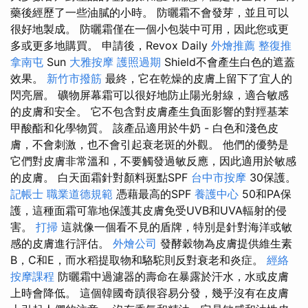
藥後經歷了一些油膩的小時。 防曬霜不會發芽，並且可以
很好地製成。 防曬霜僅在一個小包裝中可用，因此您或更
多或更多地購買。 申請後，Revox Daily
外燴推薦
整復推
拿南屯
Sun
大雅按摩
護照過期
Shield不會產生白色的遮蓋
效果。
新竹市撥筋
最終，它在乾燥的皮膚上留下了宜人的
閃亮層。 礦物屏幕霜可以很好地防止陽光射線，適合敏感
的皮膚和安全。 它不包含對皮膚產生負面影響的對羥基苯
甲酸酯和化學物質。 該產品適用於牛奶 - 白色和淺色皮
膚，不會刺激，也不會引起衰老斑的外觀。 他們的優勢是
它們對皮膚非常溫和，不要觸發過敏反應，因此適用於敏感
的皮膚。 白天面霜針對顏料斑點SPF
台中市按摩
30保護。
記帳士 職業道德規範
憑藉最高的SPF
養護中心
50和PA保
護，這種面霜可靠地保護其皮膚免受UVB和UVA輻射的侵
害。
打掃
這就像一個看不見的盾牌，特別是針對海洋或敏
感的皮膚進行評估。
外燴公司
發酵穀物為皮膚提供維生素
B，C和E，而水稻提取物和駱駝則反對衰老和炎症。
經絡
按摩課程
防曬霜中過濾器的壽命在暴露於汗水，水或皮膚
上時會降低。 這個韓國奇蹟很容易分發，幾乎沒有在皮膚