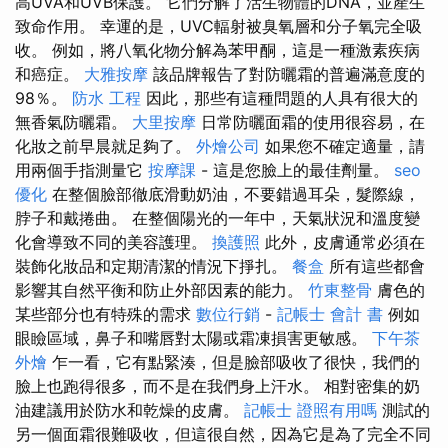
高UVA和UVB保護。 它們分解了活生物體的DNA，並產生
致命作用。 幸運的是，UVC輻射被臭氧層和分子氧完全吸
收。 例如，將八氧化物分解為苯甲酮，這是一種激素疾病
和癌症。
大雅按摩
該品牌報告了對防曬霜的普遍滿意度的
98％。
防水 工程
因此，那些有這種問題的人具有很大的
無香氣防曬霜。
大里按摩
日常防曬面霜的使用很容易，在
化妝之前早晨就足夠了。
外燴公司
如果您不確定適量，請
用兩個手指測量它
按摩課
- 這是您臉上的最佳劑量。
seo
優化
在整個臉部徹底滑動奶油，不要錯過耳朵，髮際線，
脖子和戴捲曲。 在整個陽光的一年中，天氣狀況和溫度變
化會導致不同的美容護理。
換護照
此外，皮膚通常必須在
裝飾化妝品和定期清潔的情況下掙扎。
餐盒
所有這些都會
影響其自然平衡和防止外部因素的能力。
竹東整骨
膚色的
某些部分也有特殊的需求
數位行銷
-
記帳士 會計 書
例如
眼瞼區域，鼻子和嘴唇對太陽或霜凍損害更敏感。
下午茶
外燴
乍一看，它有點緊湊，但是臉部吸收了很快，我們的
臉上也跑得很多，而不是在我們身上汗水。 相對密集的奶
油建議用於防水和乾燥的皮膚。
記帳士 證照有用嗎
測試的
另一個面霜很難吸收，但這很自然，因為它是為了完全不同