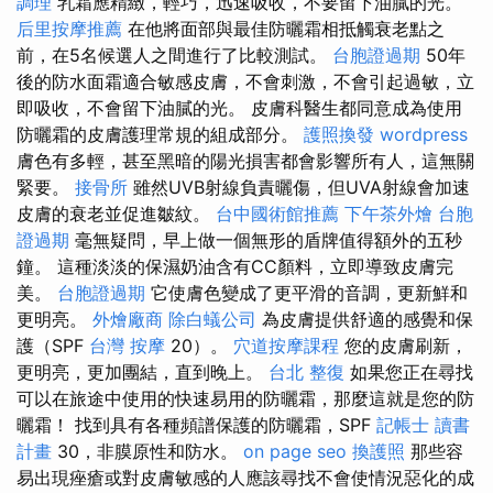
調理
乳霜應精緻，輕巧，迅速吸收，不要留下油膩的光。
后里按摩推薦
在他將面部與最佳防曬霜相抵觸衰老點之
前，在5名候選人之間進行了比較測試。
台胞證過期
50年
後的防水面霜適合敏感皮膚，不會刺激，不會引起過敏，立
即吸收，不會留下油膩的光。 皮膚科醫生都同意成為使用
防曬霜的皮膚護理常規的組成部分。
護照換發
wordpress
膚色有多輕，甚至黑暗的陽光損害都會影響所有人，這無關
緊要。
接骨所
雖然UVB射線負責曬傷，但UVA射線會加速
皮膚的衰老並促進皺紋。
台中國術館推薦
下午茶外燴
台胞
證過期
毫無疑問，早上做一個無形的盾牌值得額外的五秒
鐘。 這種淡淡的保濕奶油含有CC顏料，立即導致皮膚完
美。
台胞證過期
它使膚色變成了更平滑的音調，更新鮮和
更明亮。
外燴廠商
除白蟻公司
為皮膚提供舒適的感覺和保
護（SPF
台灣 按摩
20）。
穴道按摩課程
您的皮膚刷新，
更明亮，更加團結，直到晚上。
台北 整復
如果您正在尋找
可以在旅途中使用的快速易用的防曬霜，那麼這就是您的防
曬霜！ 找到具有各種頻譜保護的防曬霜，SPF
記帳士 讀書
計畫
30，非膜原性和防水。
on page seo
換護照
那些容
易出現痤瘡或對皮膚敏感的人應該尋找不會使情況惡化的成