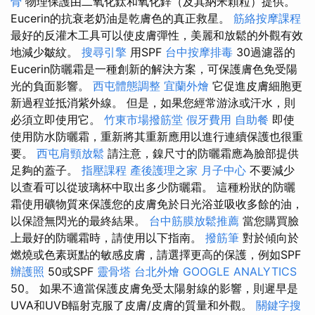
骨
物理保護由二氧化鈦和氧化鋅（及其納米顆粒）提供。
Eucerin的抗衰老奶油是乾膚色的真正救星。
筋絡按摩課程
最好的反灌木工具可以使皮膚彈性，美麗和放鬆的外觀有效
地減少皺紋。
搜尋引擎
用SPF
台中按摩排毒
30過濾器的
Eucerin防曬霜是一種創新的解決方案，可保護膚色免受陽
光的負面影響。
西屯體態調整
宜蘭外燴
它促進皮膚細胞更
新過程並抵消紫外線。 但是，如果您經常游泳或汗水，則
必須立即使用它。
竹東市場撥筋堂
假牙費用
自助餐
即使
使用防水防曬霜，重新將其重新應用以進行連續保護也很重
要。
西屯肩頸放鬆
請注意，鎳尺寸的防曬霜應為臉部提供
足夠的蓋子。
指壓課程
產後護理之家 月子中心
不要減少
以查看可以從玻璃杯中取出多少防曬霜。 這種粉狀的防曬
霜使用礦物質來保護您的皮膚免於日光浴並吸收多餘的油，
以保證無閃光的最終結果。
台中筋膜放鬆推薦
當您購買臉
上最好的防曬霜時，請使用以下指南。
撥筋筆
對於傾向於
燃燒或色素斑點的敏感皮膚，請選擇更高的保護，例如SPF
辦護照
50或SPF
靈骨塔
台北外燴
GOOGLE ANALYTICS
50。 如果不適當保護皮膚免受太陽射線的影響，則遲早是
UVA和UVB輻射克服了皮膚/皮膚的質量和外觀。
關鍵字搜