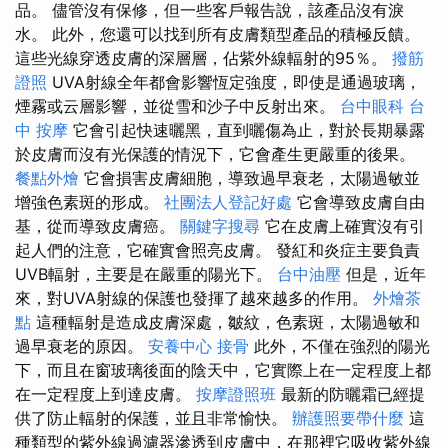
品。 儘管沒有保修，但一些客戶報告說，該產品沒有淚
水。 此外，您還可以找到所有皮膚類型產品的積極反饋。
這些光線穿透皮膚的深層層，佔紫外線輻射的95％。
撥筋
證照
UVA射線全年都會影響恆定強度，即使是通過玻璃，
煙霧或云層影響，並從雪和沙子中反射出來。
台中眼科
台
中 按摩
它會引起快速曬黑，直到曬傷為止，對於長期暴露
於皮膚而沒有光保護的情況下，它會產生更嚴重的後果。
餐點外燴
它會損害皮膚細胞，導致過早衰老，太陽過敏並
增強色素斑的形成。
社團法人登記好處
它會導致皮膚自由
基，從而導致皮膚癌。
關鍵字搜尋
它在皮膚上確實沒有引
起人們的注意，它確實會照亮皮膚。 發紅和炎症主要負責
UVB輻射，主要是在嚴重的陽光下。
台中油壓
但是，近年
來，對UVA射線的保護也發揮了越來越多的作用。
外燴茶
點
這種輻射是造成皮膚深處，皺紋，色素斑，太陽過敏和
過早衰老的原因。
安養中心
接骨
此外，不僅在強烈的陽光
下，而且在窗玻璃後面的陰天中，它實際上在一定程度上都
在一定程度上到達皮膚。
按摩證照班
最新的防曬霜已經提
供了防止輻射的保護，並且非常愉快。
辦護照要帶什麼
這
種類型的紫外線過濾器滲透到皮膚中，在那裡它吸收紫外線