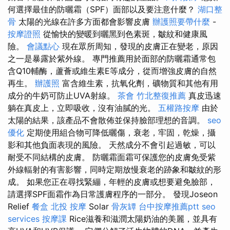
何選擇最佳的防曬霜（SPF）面部以及要注意什麼？
湖口整
骨
太陽的光線在許多方面都會影響皮膚
辦護照要帶什麼
-
按摩證照
從愉快的變暖到曬黑到色素斑，皺紋和健康風
險。
會議點心
現在眾所周知，發現的皮膚正在變老，原因
之一是暴露於紫外線。 專門推薦用於面部的防曬霜通常包
含Q10輔酶，蘆薈或維生素E等成分，從而增強皮膚的自然
再生。
辦護照
富含維生素，抗氧化劑，礦物質和其他有用
成分的牛奶可防止UVA射線。
茶會
竹北整復推薦
真皮迅速
躺在真皮上，立即吸收，沒有油膩的光。
五權路按摩
由於
太陽的結果，該產品不會散佈並保持臉部理想的音調。
seo
優化
定期使用組合物可降低曬傷，衰老，牢固，乾燥，攝
影和其他負面表現的風險。 天然成分不會引起過敏，可以
耐受不同結構的皮膚。 防曬霜面霜可保護您的皮膚免受紫
外線輻射的有害影響，同時定期放慢衰老的跡象和皺紋的形
成。 如果您正在尋找緊繃，年輕的皮膚或想要避免臉部，
請選擇SPF面霜作為日常護膚程序的一部分。 發現Joseon
Relief
餐盒
北投 按摩
Solar
骨灰罈
台中按摩推薦ptt
seo
services
按摩課
Rice滋養和滋潤太陽奶油的美麗，並具有