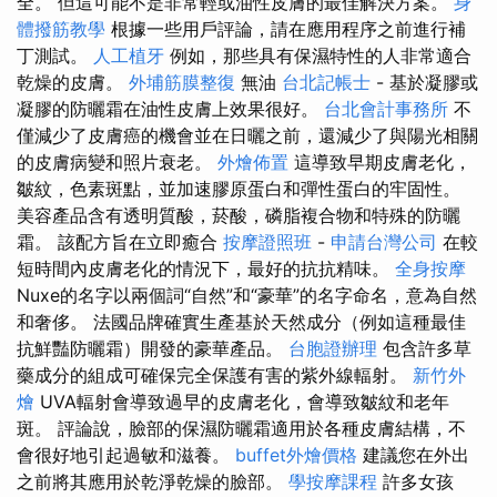
全。 但這可能不是非常輕或油性皮膚的最佳解決方案。
身
體撥筋教學
根據一些用戶評論，請在應用程序之前進行補
丁測試。
人工植牙
例如，那些具有保濕特性的人非常適合
乾燥的皮膚。
外埔筋膜整復
無油
台北記帳士
- 基於凝膠或
凝膠的防曬霜在油性皮膚上效果很好。
台北會計事務所
不
僅減少了皮膚癌的機會並在日曬之前，還減少了與陽光相關
的皮膚病變和照片衰老。
外燴佈置
這導致早期皮膚老化，
皺紋，色素斑點，並加速膠原蛋白和彈性蛋白的牢固性。
美容產品含有透明質酸，菸酸，磷脂複合物和特殊的防曬
霜。 該配方旨在立即癒合
按摩證照班
-
申請台灣公司
在較
短時間內皮膚老化的情況下，最好的抗抗精味。
全身按摩
Nuxe的名字以兩個詞“自然”和“豪華”的名字命名，意為自然
和奢侈。 法國品牌確實生產基於天然成分（例如這種最佳
抗鮮豔防曬霜）開發的豪華產品。
台胞證辦理
包含許多草
藥成分的組成可確保完全保護有害的紫外線輻射。
新竹外
燴
UVA輻射會導致過早的皮膚老化，會導致皺紋和老年
斑。 評論說，臉部的保濕防曬霜適用於各種皮膚結構，不
會很好地引起過敏和滋養。
buffet外燴價格
建議您在外出
之前將其應用於乾淨乾燥的臉部。
學按摩課程
許多女孩