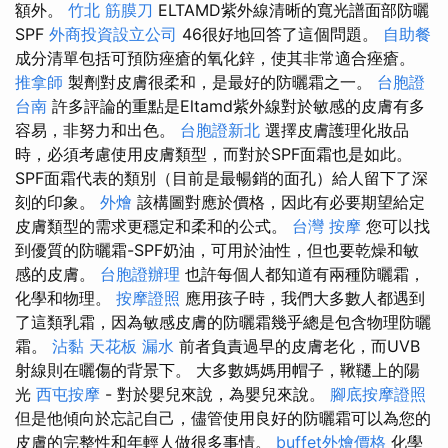
額外。
竹北 筋膜刀
ELTAMD紫外線清晰的寬光譜面部防曬
SPF
外商投資設立公司
46很好地回答了這個問題。
自助餐
成分清單包括可預防痤瘡的氧化鋅，使其非常適合痤瘡。
推拿師
製劑對皮膚很柔和，是最好的防曬霜之一。
台胞證
台南
許多評論的重點是Eltamd紫外線對於敏感的皮膚有多
容易，非努力和出色。
台胞證新北
選擇皮膚護理化妝品
時，必須考慮使用皮膚類型，而對於SPF面霜也是如此。
SPF面霜代表的類別（目前是最暢銷的面孔）給人留下了深
刻的印象。
外燴
該構圖對應於價格，因此有必要期望給定
皮膚類型的需求更穩定和柔和的公式。
台灣 按摩
您可以找
到優質的防曬霜-SPF奶油，可用於油性，但也要乾燥和敏
感的皮膚。
台胞證辦理
也許每個人都知道有兩種防曬霜，
化學和物理。
按摩證照
應用孩子時，我們大多數人都遇到
了這類乳霜，因為敏感皮膚的防曬霜幾乎總是包含物理防曬
霜。
沾黏
天花板 漏水
前者負責過早的皮膚老化，而UVB
射線則在曬傷的背景下。 大多數媽媽用帽子，鞦韆上的陽
光
西屯按摩
- 對於嬰兒來說，為嬰兒來說。
腳底按摩證照
但是他傾向於忘記自己，儘管使用良好的防曬霜可以為您的
皮膚的完整性和年輕人做很多事情。
buffet外燴價格
化學