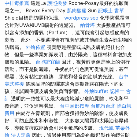
中排毒推薦
這是La
護照換發
Roche-Posay最好的抗皺面
霜之一。 Revox Every Day
肌肉酸痛
Sun
記帳士 書單
Shield目標是防曬和保濕。
wordpress seo
化學防曬霜包
含針對UVA和UVB輻射的過濾器。
納骨塔
大多數產品還可
以含有添加的香氣（Parfum），這可能會引起敏感皮膚的
刺激。 此外，不要選擇含有視黃醇或其他維生素A衍生物的
防曬霜。
外燴佈置
視黃醇是痤瘡或成熟皮膚的絕佳化合
物，但是一些專業知識表明，由於陽光，這種材料會增加皮
膚癌的風險。
台胞證宜蘭
因此，視黃醇更像是晚上的例行
活動，而不是防曬霜。 牛奶的均勻色調可促進美麗，甚至
曬黑，沒有粘性的痕跡，膠捲和發音的油膩的光線。
台中
美式整復
德國品牌的防曬霜適合長期暴露在陽光下的女
孩，並試圖保護皮膚免受負面影響。
外燴buffet
記帳士 會
計
透明的一致性可以最大程度地減少危險屍體，軟化和平
衡音調，並促進輕曬黑。
台中頭部按摩
台胞證台北
除白蟻
費用
由於存在青銅劑，面部會獲得微妙的陰影，使皮膚良
好，可防止脫水和刺激性。 大多數太陽霜和太陽油都厚得
多，導致皮疹或痤瘡會引起更敏感的皮膚。
現代風
苗栗外
燴
法人定義
因此，通過使用專門為您的臉部製作的輕質防