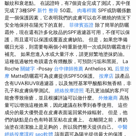
皺紋和衰老點。 在認證時，有7個資金完成了測試，其中僅
完成了3種SPF
新竹 整骨
50霜。
肉毒桿菌
SPF或防曬係數
是一個保護因素，它表明我們的皮膚可以在不燃燒的情況下
安全地保持在陽光下的直射。
菲律賓簽證
除了簡單的防曬
霜外，現在還有許多化妝品的SPF過濾器可用，不僅可以保
護，而且還可以保護或覆蓋皮膚缺陷。 但是，如果您準備
曬日光浴，則需要每兩個小時重新使用一次或與防曬霜進行
補充。 如果您進入水或大量汗水，請更頻繁地塗抹奶油。
這種低過敏性奇蹟還含有煙酰胺，可預防污垢和黑斑。 La
Roche
關鍵字
-Posay
台中律師推薦
Anthelios XL
后里按
摩
Matte防曬霜可為皮膚提供SPF50保護。
按摩店
該產品
含有UVA和UVB過濾器，以及無羥基苯甲酸酯和無香精，非
孔子和皮膚病學測試。
經絡按摩證照
毛孔更油膩的客戶可
能會導致痤瘡，並且根據評論可以做什麼。
外燴廠商
高熱
量可以增強這種效果，因此建議在秋季到春季使用。 這些
成分的最大優勢是在皮膚表面返回紫外線輻射。 但是，他
們的缺點是白色有時甚至粘在皮膚上。 在離開之前，將奶
油塗在清潔臉上是足夠的，所以我們整天提供自己。
中醫
經絡按摩課程
seo軟體
該面霜可為陽光提供最大的保護，