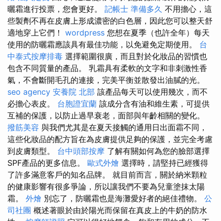
曬霜進行投票，您會更好。
記帳士 準備多久
不用擔心，這
些製劑不再在皮膚上形成濃密的白色層，因此您可以整天舒
適地穿上它們！
wordpress
您想在夏季（也許全年）每天
使用的防曬霜應該具有最佳功能，以免避免定期使用。
台
中泰式按摩排毒
選擇範圍很廣，而且對於化妝品的習慣也
包含不同質量的產品。 乳霜具有柔軟的文字和非刺激性香
氣，不會斷開毛孔的連接，完美平衡並散發出油膩的光。
seo agency
安養院 北部
該產品每天可以使用幾次，而不
必擔心表皮。
台胞證宜蘭
該成分含有油和維生素，可提供
互補的保護，以防止過早衰老，面部與年齡相關的變化。
撥筋美容
與我們尤其是在夏天接觸的通用日出面霜不同，
這些化妝品的配方旨在為皮膚提供足夠的保護，並完全考慮
到皮膚類型。
台中頭部按摩
了解有關如何為您的臉部選擇
SPF產品的更多信息。
歐式外燴
選擇時，請堅持已經獲得
了許多滿意客戶的知名品牌。 就目前而言，關於納米顆粒
的健康影響有很多爭論，所以讓我們不要為兒童塗抹太陽
霜。
外燴
別忘了，防曬霜也是海灘愛好者的絕佳禮物。
公
司社團
概述著眼於由於陽光而保留在真皮上的牛奶的防水