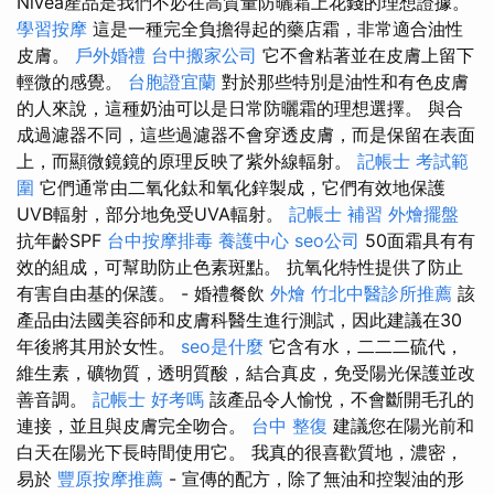
Nivea產品是我們不必在高質量防曬霜上花錢的理想證據。
學習按摩
這是一種完全負擔得起的藥店霜，非常適合油性
皮膚。
戶外婚禮
台中搬家公司
它不會粘著並在皮膚上留下
輕微的感覺。
台胞證宜蘭
對於那些特別是油性和有色皮膚
的人來說，這種奶油可以是日常防曬霜的理想選擇。 與合
成過濾器不同，這些過濾器不會穿透皮膚，而是保留在表面
上，而顯微鏡鏡的原理反映了紫外線輻射。
記帳士 考試範
圍
它們通常由二氧化鈦和氧化鋅製成，它們有效地保護
UVB輻射，部分地免受UVA輻射。
記帳士 補習
外燴擺盤
抗年齡SPF
台中按摩排毒
養護中心
seo公司
50面霜具有有
效的組成，可幫助防止色素斑點。 抗氧化特性提供了防止
有害自由基的保護。 - 婚禮餐飲
外燴
竹北中醫診所推薦
該
產品由法國美容師和皮膚科醫生進行測試，因此建議在30
年後將其用於女性。
seo是什麼
它含有水，二二二硫代，
維生素，礦物質，透明質酸，結合真皮，免受陽光保護並改
善音調。
記帳士 好考嗎
該產品令人愉悅，不會斷開毛孔的
連接，並且與皮膚完全吻合。
台中 整復
建議您在陽光前和
白天在陽光下長時間使用它。 我真的很喜歡質地，濃密，
易於
豐原按摩推薦
- 宣傳的配方，除了無油和控製油的形