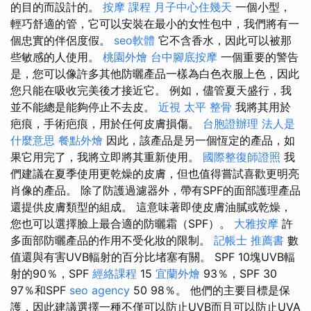
的目的而設計的。
按摩 課程
月子中心住幾天
一個小型，
輕巧舒適的管，它可以安裝在最小的女性包中，我們將有一
個忠實的伴侶度假。
seo軟體
它不含香水，因此可以被那
些敏感的人使用。
桃園外燴
台中腳底按摩
一個重要的警告
是，您可以像許多其他防曬產品一樣為白色衣服上色，因此
您只能在吸收完美後才接近它。 例如，儘管夏天盛行，我
並不能總是能夠停止不去皮。
近視
太平 整骨
我將其用於
疤痕，手術疤痕，用於任何皮膚損傷。
台胞證辦理
法人是
什麼意思
餐點外燴
因此，該產品是另一個恆定的產品，如
果它用完了，我將立即將其重新使用。
國際整復師證照
我
們建議在夏季使用更乾燥的皮膚，但也值得嘗試喜歡更明亮
肖像的產品。 除了防護過濾器外，帶有SPF的面部護理產品
還提供皮膚類型的組成。 這意味著即使皮膚油膩或乾燥，
您也可以選擇臉上最合適的防曬霜（SPF）。
大雅按摩
許
多面部防曬產品的作用不受化妝的限制。
記帳士 推薦書
數
值還與有害UVB輻射的百分比堵塞有關。 SPF 10塊UVB輻
射的90％，SPF
經絡課程
15
宜蘭外燴
93％，SPF 30
97％和SPF
seo agency
50 98％。 他們的主要目標是保
護，因此建議選擇一種不僅可以防止UVB而且可以防止UVA