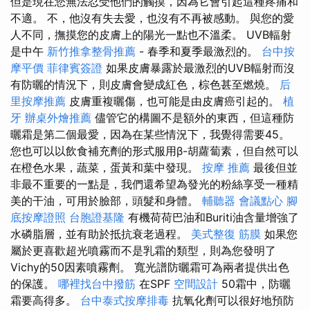
但是現在您無法忍受他們的觸摸，因為它會引起這種疼痛和
不適。 不，他沒有失去愛，也沒有不再被感動。 與您的愛
人不同，撫摸您的皮膚上的陽光一點也不溫柔。 UVB輻射
是中午
新竹推拿整骨推薦
- 春季和夏季最激烈的。
台中按
摩平價
菲律賓簽證
如果皮膚暴露於最激烈的UVB輻射而沒
有防曬的情況下，則皮膚會變成紅色，棕色甚至燃燒。
后
里按摩推薦
皮膚重複曬傷，也可能是由皮膚癌引起的。
植
牙
辦桌外燴推薦
儘管它的構圖不是額外的東西，但這種防
曬霜是第二個最愛，因為在某些情況下，我覺得需要45。
您也可以以飲食補充劑的形式服用β-胡蘿蔔素，但自然可以
在橙色水果，蔬菜，蛋黃和葉中發現。
按摩 推薦
最後但並
非最不重要的一點是，我們還希望為發光的粉絲享受一種精
美的干油，可用於臉部，頭髮和身體。
輔聽器
會議點心
腳
底按摩證照
台胞證基隆
有機荷荷巴油和Buriti油含量增強了
水磷脂層，並有助於抵抗衰老過程。
美式整復 筋膜
如果您
屬於更喜歡超光噴霧而不是乳霜的類型，則為您發明了
Vichy的50因素噴霧劑。 寬光譜防曬霜可為兩者提供出色
的保護。
哪裡找台中撥筋
在SPF
空間設計
50霜中，防曬
霜要高得多。
台中泰式按摩排毒
抗氧化劑可以很好地預防