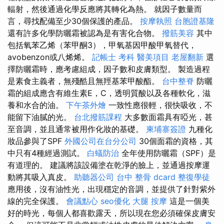
輻射，然後通過化學反應將其轉化為熱。 就因子數量而
言，尋找配備至少30個保護的產品。
按摩執照
台胞證基隆
還有許多化學防曬霜被認為是有害化合物。
撥筋美容
其中
包括氧苯乙烯（苯甲酮3），甲氧基因甲酸甲氧替代，
avobenzon或八烯烯。
記帳士 考科
醫美項目
老屋翻新
選
擇防曬霜時，應考慮組成，因子數和皮膚類型。 製造過程
是素食主義者，無殘酷且無羥基苯甲酸酯。
台中整脊
防曬
霜的組成應含有維生素E，C，透明質酸以及各種軟化，滋
養和水合的油。
下午茶外燴
一致性應很輕，很快吸收，不
能留下油膩的光。
台北撥筋課程
大多數面霜具有啞光，甚
至音調，並且通常被用作化妝的基礎。
柬埔寨簽證
九種化
妝品參與了SPF
外國公司在台分公司
30個面霜的資格，其
中只有4種經過測試。
白蟻防治
全年使用防曬霜（SPF）是
有道理的。 建議將該設備塗在乾淨的臉上，並通過按摩運
動將其吸入真皮。
助聽器公司
台中 整骨 dcard
整復學徒
應用後，沒有油性光，出現穩定的音調，並提供了針對紫外
線的完全保護。
會議點心
seo優化
大腿 按摩
這是一個美
好的時光，每個人都喜歡露天，所以現在您必須確保皮膚安