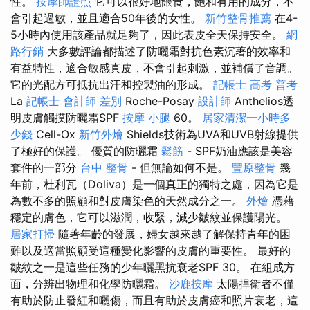
性。
按摩師證照
它可以很好地餵食，飽和有用的成分，不
會引起過敏，並且適合50年後的女性。
新竹整骨推薦
在4-
5小時內使用該產品就足夠了，因此表皮全天保持安全。
網
路行銷
大多數評論都描述了防曬霜對抗色素沉著的效率和
有益特性，適合敏感真皮，不會引起刺激，並補償了音調。
它的光配方可抵抗出汗和控製油的形成。
記帳士 高考 普考
La
記帳士 會計師 差別
Roche-Posay
設計師
Anthelios透
明皮膚觸摸防曬霜SPF
按摩 小腿
60。
居家清潔一小時多
少錢
Cell-Ox
新竹外燴
Shields技術為UVA和UVB射線提供
了極好的保護。 優質的防曬霜
鬆筋
- SPF奶油應該是美容
套件的一部分
台中 整骨
- 但無論如何不是。
豐原整骨
幾
年前，杜利瓦（Doliva）是一個真正的獨特之處，因為它是
為數不多的照顧和對皮膚染色的天然成分之一。
外燴
憑藉
穩定的膚色，它可以滋潤，收緊，減少皺紋並保護陽光。
居家打掃
隨著年齡的發展，婦女越來越了解保持青年的困
難以及適當照顧受這種變化影響的皮膚的重要性。 最好的
皺紋之一是這些任務的少年曬黑抗衰老SPF 30。 在組成方
面，分辨出物理和化學防曬霜。
沙鹿按摩
太陽捍衛者不僅
有助於防止發紅和曬傷，而且有助於皮膚癌和照片衰老，這