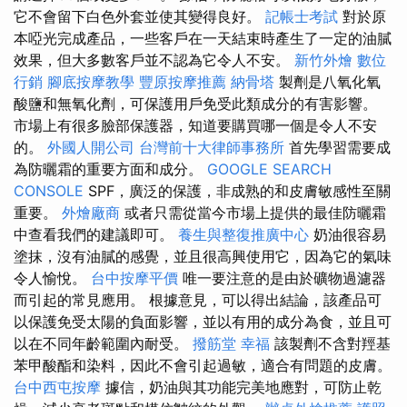
它不會留下白色外套並使其變得良好。
記帳士考試
對於原
本啞光完成產品，一些客戶在一天結束時產生了一定的油膩
效果，但大多數客戶並不認為它令人不安。
新竹外燴
數位
行銷
腳底按摩教學
豐原按摩推薦
納骨塔
製劑是八氧化氧
酸鹽和無氧化劑，可保護用戶免受此類成分的有害影響。
市場上有很多臉部保護器，知道要購買哪一個是令人不安
的。
外國人開公司
台灣前十大律師事務所
首先學習需要成
為防曬霜的重要方面和成分。
GOOGLE SEARCH
CONSOLE
SPF，廣泛的保護，非成熟的和皮膚敏感性至關
重要。
外燴廠商
或者只需從當今市場上提供的最佳防曬霜
中查看我們的建議即可。
養生與整復推廣中心
奶油很容易
塗抹，沒有油膩的感覺，並且很高興使用它，因為它的氣味
令人愉悅。
台中按摩平價
唯一要注意的是由於礦物過濾器
而引起的常見應用。 根據意見，可以得出結論，該產品可
以保護免受太陽的負面影響，並以有用的成分為食，並且可
以在不同年齡範圍內耐受。
撥筋堂 幸福
該製劑不含對羥基
苯甲酸酯和染料，因此不會引起過敏，適合有問題的皮膚。
台中西屯按摩
據信，奶油與其功能完美地應對，可防止乾