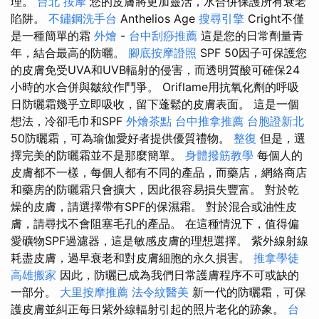
理。
台北 按摩
您的皮膚將更加靈活，水合併保護所有衰老
陷阱。
不鏽鋼洗手台
Anthelios Age
搜尋引擎
Cright不僅
是一種簡單的霜
外燴
-
台中刮痧推薦
這是您的日常劑量青
年，結合最高的防曬。
腳底按摩證照
SPF 50因子可保護您
的皮膚免受UVA和UVB輻射的侵害，而透明質酸可確保24
小時的水合併與皺紋作鬥爭。 Oriflame用抗氧化劑的呼吸
日防曬霜幾乎立即吸收，留下蓬鬆的皮膚表面。 這是一個
想法，冷卻毛巾和SPF
外燴茶點
台中推拿推薦
台胞證新北
50防曬霜，可為瑜伽愛好者提供優質禮物。
整復
但是，選
擇完美的防曬霜並不是那麼簡單。
身體撥筋教學
每個人的
皮膚都不一樣，每個人都有不同的產品，而藥店，網絡商店
和藥房的防曬霜只會擴大，因此很容易損失豐富。 對於乾
燥的皮膚，請選擇帶有SPF的保濕霜。 對於混合或油性皮
膚，請尋找不會阻塞毛孔的產品。 在這種情況下，值得偏
愛礦物SPF過濾器，這是敏感皮膚的理想選擇。 紫外線射線
耗盡皮膚，過早衰老和對皮膚細胞的永久損害。
推拿學徒
高雄搬家
因此，防曬已成為我們日常護膚程序不可或缺的
一部分。
大里按摩推薦
法令紋醫美
新一代的防曬霜，可保
護皮膚並糾正每日紫外線輻射引起的照片老化的跡象。
台