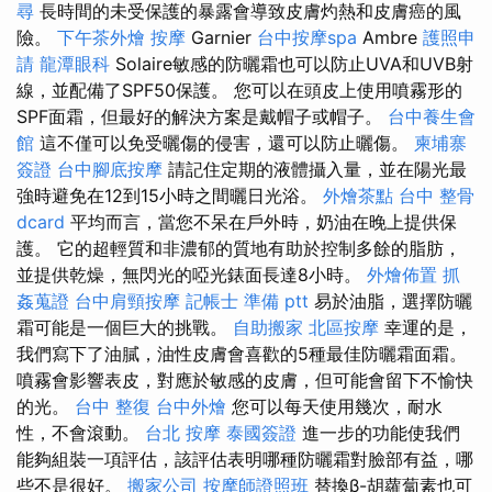
尋
長時間的未受保護的暴露會導致皮膚灼熱和皮膚癌的風
險。
下午茶外燴
按摩
Garnier
台中按摩spa
Ambre
護照申
請
龍潭眼科
Solaire敏感的防曬霜也可以防止UVA和UVB射
線，並配備了SPF50保護。 您可以在頭皮上使用噴霧形的
SPF面霜，但最好的解決方案是戴帽子或帽子。
台中養生會
館
這不僅可以免受曬傷的侵害，還可以防止曬傷。
柬埔寨
簽證
台中腳底按摩
請記住定期的液體攝入量，並在陽光最
強時避免在12到15小時之間曬日光浴。
外燴茶點
台中 整骨
dcard
平均而言，當您不呆在戶外時，奶油在晚上提供保
護。 它的超輕質和非濃郁的質地有助於控制多餘的脂肪，
並提供乾燥，無閃光的啞光錶面長達8小時。
外燴佈置
抓
姦蒐證
台中肩頸按摩
記帳士 準備 ptt
易於油脂，選擇防曬
霜可能是一個巨大的挑戰。
自助搬家
北區按摩
幸運的是，
我們寫下了油膩，油性皮膚會喜歡的5種最佳防曬霜面霜。
噴霧會影響表皮，對應於敏感的皮膚，但可能會留下不愉快
的光。
台中 整復
台中外燴
您可以每天使用幾次，耐水
性，不會滾動。
台北 按摩
泰國簽證
進一步的功能使我們
能夠組裝一項評估，該評估表明哪種防曬霜對臉部有益，哪
些不是很好。
搬家公司
按摩師證照班
替換β-胡蘿蔔素也可