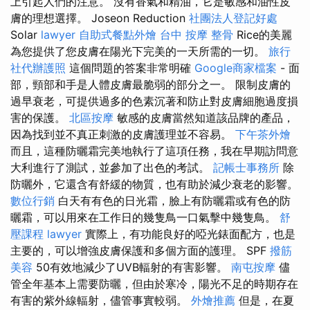
上引起人們的注意。 沒有香氣和精油，它是敏感和油性皮
膚的理想選擇。 Joseon Reduction
社團法人登記好處
Solar
lawyer
自助式餐點外燴
台中 按摩 整骨
Rice的美麗
為您提供了您皮膚在陽光下完美的一天所需的一切。
旅行
社代辦護照
這個問題的答案非常明確
Google商家檔案
- 面
部，頸部和手是人體皮膚最脆弱的部分之一。 限制皮膚的
過早衰老，可提供過多的色素沉著和防止對皮膚細胞過度損
害的保護。
北區按摩
敏感的皮膚當然知道該品牌的產品，
因為找到並不真正刺激的皮膚護理並不容易。
下午茶外燴
而且，這種防曬霜完美地執行了這項任務，我在早期訪問意
大利進行了測試，並參加了出色的考試。
記帳士事務所
除
防曬外，它還含有舒緩的物質，也有助於減少衰老的影響。
數位行銷
白天有有色的日光霜，臉上有防曬霜或有色的防
曬霜，可以用來在工作日的幾隻鳥一口氣擊中幾隻鳥。
舒
壓課程
lawyer
實際上，有功能良好的啞光錶面配方，也是
主要的，可以增強皮膚保護和多個方面的護理。 SPF
撥筋
美容
50有效地減少了UVB輻射的有害影響。
南屯按摩
儘
管全年基本上需要防曬，但由於寒冷，陽光不足的時期存在
有害的紫外線輻射，儘管事實較弱。
外燴推薦
但是，在夏