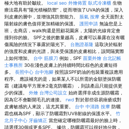
極大地有助於皺紋。
local seo
外燴佈置
臥式冷凍櫃
生物
療法霜具有“陽光積極防禦”，從而增強了UVA的保護，深入
到皮膚的層中，並增強其防禦能力。
脹氣 按摩
全天面對太
陽射線的膚色值得更加精確的保護。
護照申請
無論您是上
班，去商店，walk狗還是照顧花園床，太陽的光線肯定會
撞到你的臉。 SPF之後的數量越高，皮膚可以暴露在沒有曬
傷風險的情況下暴露於陽光下。
台胞證基隆
這取決於輻射
的強度和皮膚的光譜，與未受保護的皮膚相比，該間隔實際
上如何增加。
台中 筋膜刀
例如，SPF
苗栗外燴
台北記帳
士事務所
30在淺色皮膚上的持續時間比棕色的皮膚短得
多。
長照中心
台中泡腳
按照該SPF奶油的包裝重複該應用
程序。 應該補充的是，如果某人不以所需的金額塗抹防曬
霜（建議每平方厘米2毫克防曬霜），則該產品只能提供更
少的保護。
外燴
台灣公司設立
始終選擇非成生源防曬霜，
因為它不會斷開毛孔的連接。
rwd
對於那些容易痤瘡或對
皮膚敏感的人來說，這尤其重要。
台中 中清路 按摩
防曬
霜也稱為SPF，顯示了防曬霜對UVB射線的保護水平。
竹
北月子中心
牙齒矯正
當您確定哪種防曬霜最好的臉上時，
請選擇30個或更多SPF。 據信，防曬霜可以很好地分散，