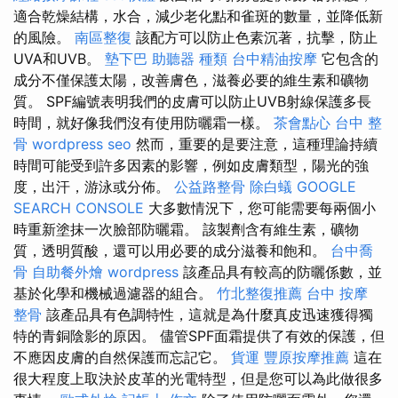
適合乾燥結構，水合，減少老化點和雀斑的數量，並降低新
的風險。
南區整復
該配方可以防止色素沉著，抗擊，防止
UVA和UVB。
墊下巴
助聽器 種類
台中精油按摩
它包含的
成分不僅保護太陽，改善膚色，滋養必要的維生素和礦物
質。 SPF編號表明我們的皮膚可以防止UVB射線保護多長
時間，就好像我們沒有使用防曬霜一樣。
茶會點心
台中 整
骨
wordpress seo
然而，重要的是要注意，這種理論持續
時間可能受到許多因素的影響，例如皮膚類型，陽光的強
度，出汗，游泳或分佈。
公益路整骨
除白蟻
GOOGLE
SEARCH CONSOLE
大多數情況下，您可能需要每兩個小
時重新塗抹一次臉部防曬霜。 該製劑含有維生素，礦物
質，透明質酸，還可以用必要的成分滋養和飽和。
台中喬
骨
自助餐外燴
wordpress
該產品具有較高的防曬係數，並
基於化學和機械過濾器的組合。
竹北整復推薦
台中 按摩
整骨
該產品具有色調特性，這就是為什麼真皮迅速獲得獨
特的青銅陰影的原因。 儘管SPF面霜提供了有效的保護，但
不應因皮膚的自然保護而忘記它。
貨運
豐原按摩推薦
這在
很大程度上取決於皮革的光電特型，但是您可以為此做很多