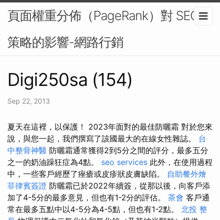
頁面權重分佈（PageRank）對 SEO
策略的影響-網路行銷
Digi250sa (154)
Sep 22, 2013
夏天在這裡，以保護！ 2023年面對的最佳防曬霜 對於您來
說，與您一起，我們撰寫了該國最大的在線女性雜誌。
台
中整骨神醫
防曬霜通常獲得2到5分之間的評分，最多五分
之一的奶油躁狂症為4點。
seo services
此外，在使用過程
中，一些客戶經歷了痤瘡或皮疹狀皮膚缺陷。
自助餐外燴
菲律賓簽證
防曬霜已於2022年續簽，從那以後，向客戶添
加了4-5分的最多意見，但也有1-2分的評估。
茶會
客戶通
常在最多五點中以4-5分為4-5點，但也有1-2點。
北投 整