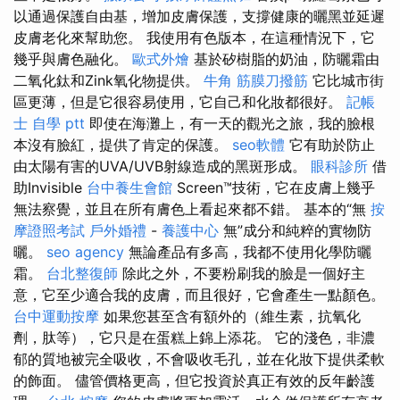
以通過保護自由基，增加皮膚保護，支撐健康的曬黑並延遲
皮膚老化來幫助您。 我使用有色版本，在這種情況下，它
幾乎與膚色融化。
歐式外燴
基於矽樹脂的奶油，防曬霜由
二氧化鈦和Zink氧化物提供。
牛角 筋膜刀撥筋
它比城市街
區更薄，但是它很容易使用，它自己和化妝都很好。
記帳
士 自學 ptt
即使在海灘上，有一天的觀光之旅，我的臉根
本沒有臉紅，提供了肯定的保護。
seo軟體
它有助於防止
由太陽有害的UVA/UVB射線造成的黑斑形成。
眼科診所
借
助Invisible
台中養生會館
Screen™技術，它在皮膚上幾乎
無法察覺，並且在所有膚色上看起來都不錯。 基本的“無
按
摩證照考試
戶外婚禮
-
養護中心
無”成分和純粹的實物防
曬。
seo agency
無論產品有多高，我都不使用化學防曬
霜。
台北整復師
除此之外，不要粉刷我的臉是一個好主
意，它至少適合我的皮膚，而且很好，它會產生一點顏色。
台中運動按摩
如果您甚至含有額外的（維​​生素，抗氧化
劑，肽等），它只是在蛋糕上錦上添花。 它的淺色，非濃
郁的質地被完全吸收，不會吸收毛孔，並在化妝下提供柔軟
的飾面。 儘管價格更高，但它投資於真正有效的反年齡護