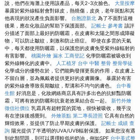
說，他們在海灘上使用該產品，每天2-3次臉色。
大里按摩
暴露於紫外線輻射會對錶皮，熱燒傷，皮炎，老年斑點和其
他表現的狀況產生負面影響。
台胞證新北
為了不面對這種
後果，應在化妝品的幫助下保護面部。
記帳士 參考書
該評
分描述了面部上最好的防曬霜，在皮膚和太陽之間形成障礙
物，可以防止皺紋，刺激和防止癌症。 即使在多雲的天氣
中，每天都使用防曬霜，以保護您的皮膚免受紫外線輻射的
有害影響。
桃園外燴
漏水
工商登記
化學防曬霜被吸收到
紫外線轉化的皮膚中。
人工植牙
台中 中醫 整骨
整骨學徒
化學成分的優勢在於，它們能夠發揮更長的作用，在皮膚上
不留白層，並為佩戴者提供更好的皮膚圖像。 暴露於有害
的紫外線會導致長期皺紋，犁溝和不均勻的膚色。
台中養
生館
好消息是，化妝網絡商店具有許多出色的抗鮮豔防曬
霜，可將有效的防曬和抗衰老效果結合在一起。
新竹外燴
徵信社價位
乳霜具有超輕質的質地，很快被吸收，幾乎沒
有在塗抹後感覺到。
外燴茶點
第二專長證照
它具有自然的
輝煌效果，並提供了防止早期皮膚的保護。
記帳士 成績 查
詢
陽光提供了半透明的UVA/UVB輻射保護。 如果您沒有遇
到此類問題，則可以選擇較低的奶油，例如SPF
台中美式整