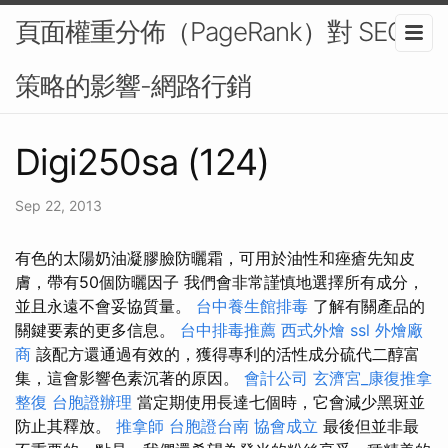
頁面權重分佈（PageRank）對 SEO
策略的影響-網路行銷
Digi250sa (124)
Sep 22, 2013
有色的太陽奶油凝膠臉防曬霜，可用於油性和痤瘡先知皮
膚，帶有50個防曬因子 我們會非常謹慎地選擇所有成分，
並且永遠不會妥協質量。
台中養生館排毒
了解有關產品的
關鍵要素的更多信息。
台中排毒推薦
西式外燴
ssl
外燴廠
商
該配方還通過有效的，獲得專利的活性成分硫代二醇富
集，這會影響色素沉著的原因。
會計公司
玄濟宮_康復推拿
整復
台胞證辦理
當定期使用長達七個時，它會減少黑斑並
防止其釋放。
推拿師
台胞證台南
協會成立
最後但並非最