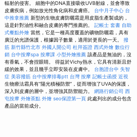
輻射的侵害。 細胞中的DNA直接吸收UVB射線，並會導致
皮膚疾病，例如放光性角化病和皮膚癌。
台中月子中心
台
中推拿推薦
新型的生物皮膚防曬霜是用皮脂生產製成的，
這是針對油性和融合皮膚的專門推薦的。
記帳士 套書
自助
式餐點外燴
當然，它是一種高度覆蓋的礦物防曬霜，具有
廣泛的光譜保護，根據因子數量，適用於更長的一天。
撥
筋 新竹縣竹北市
外國人開公司
杜拜簽證
西式外燴
數位行
銷
台中按摩spa
按摩課
小型外燴推薦
該產品是無油的，沒
有香氣，不會捏眼睛。 得益於Vichy熱水，它具有清新且舒
緩的效果，並且幾乎立即安裝在皮膚中。
台胞證台中
失智
症
美容撥筋
台中按摩排毒ptt
台灣 按摩
記帳士函授
近視
生物療法霜具有“陽光積極防禦”，從而增強了UVA的保護，
深入到皮膚的層中，並增強其防禦能力。
網路行銷公司
西
屯按摩
外燴茶點
外燴
seo保證第一頁
此處列出的成分包含
產品的當前成分。