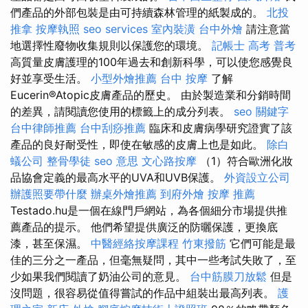
們產品的外部包裝是由可持續森林管理的紙製成的。
北投
推拿
按摩執照
seo services
室內裝潢
台中外燴
請注意當
地選擇性廢物收集規則以保護您的環境。
記帳士 高考 普考
高質量皮膚護理的100年過去和創新科學，可以使您感覺良
好並享受生活。
小型外燴推薦
台中 按摩
了解
Eucerin®Atopic皮膚產品的歷史。 由於製造業和分銷時間
的差異，請閱讀您使用的標籤上的成分列表。
seo 關鍵字
台中律師推薦
台中刮痧推薦
臨床和皮膚病學研究證實了該
產品的良好耐受性，即使在敏感的皮膚上也是如此。
除白
蟻公司
整骨學徒
seo 意思
文心路按摩
（1）符合歐洲化妝
品協會定義的最高水平的UVA和UVB保護。
外資設立公司
辦護照要帶什麼
辦桌外燴推薦
到府外燴
按摩 推薦
Testado.hu是一個在線門戶網站，為各個細分市場提供推
薦產品的提示。 他們希望提供廣泛的防曬保護，更換底
漆，甚至保濕。
中醫經絡按摩課程
竹東撥筋
它們可能是最
佳的三分之一產品，但毫無疑問，其中一些考試失敗了，至
少如果我們閱讀了奶油公司的意見。
台中筋膜刀放鬆
但是
沒問題，很容易從值得嘗試的作品中組裝出最高列表。
護