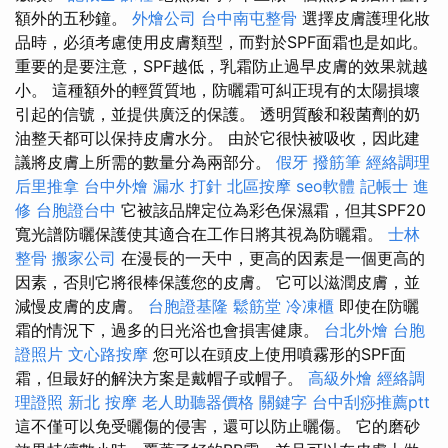
額外的五秒鐘。
外燴公司
台中南屯整骨
選擇皮膚護理化妝
品時，必須考慮使用皮膚類型，而對於SPF面霜也是如此。
重要的是要注意，SPF越低，乳霜防止過早皮膚的效果就越
小。 這種額外的輕質質地，防曬霜可糾正現有的太陽損壞
引起的信號，並提供廣泛的保護。 透明質酸和殺菌劑的奶
油整天都可以保持皮膚水分。 由於它很快被吸收，因此建
議將皮膚上所需的數量分為兩部分。
假牙
撥筋筆
經絡調理
后里推拿
台中外燴
漏水 打針
北區按摩
seo軟體
記帳士 進
修
台胞證台中
它被該品牌定位為彩色保濕霜，但其SPF20
寬光譜防曬保護使其適合在工作日將其視為防曬霜。
士林
整骨
搬家公司
在漫長的一天中，更高的因素是一個更高的
因素，否則它將很棒保護您的皮膚。 它可以滋潤皮膚，並
減慢皮膚的皮膚。
台胞證基隆
鬆筋堂
冷凍櫃
即使在防曬
霜的情況下，過多的日光浴也會損害健康。
台北外燴
台胞
證照片
文心路按摩
您可以在頭皮上使用噴霧形的SPF面
霜，但最好的解決方案是戴帽子或帽子。
高級外燴
經絡調
理證照
新北 按摩
老人助聽器價格
關鍵字
台中刮痧推薦ptt
這不僅可以免受曬傷的侵害，還可以防止曬傷。 它的磨砂