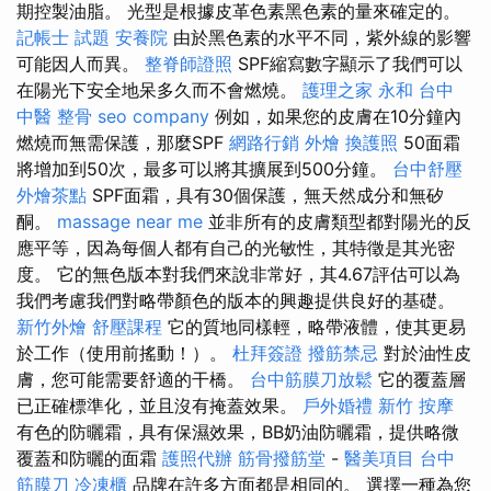
期控製油脂。 光型是根據皮革色素黑色素的量來確定的。
記帳士 試題
安養院
由於黑色素的水平不同，紫外線的影響
可能因人而異。
整脊師證照
SPF縮寫數字顯示了我們可以
在陽光下安全地呆多久而不會燃燒。
護理之家 永和
台中
中醫 整骨
seo company
例如，如果您的皮膚在10分鐘內
燃燒而無需保護，那麼SPF
網路行銷
外燴
換護照
50面霜
將增加到50次，最多可以將其擴展到500分鐘。
台中舒壓
外燴茶點
SPF面霜，具有30個保護，無天然成分和無矽
酮。
massage near me
並非所有的皮膚類型都對陽光的反
應平等，因為每個人都有自己的光敏性​​，其特徵是其光密
度。 它的無色版本對我們來說非常好，其4.67評估可以為
我們考慮我們對略帶顏色的版本的興趣提供良好的基礎。
新竹外燴
舒壓課程
它的質地同樣輕，略帶液體，使其更易
於工作（使用前搖動！）。
杜拜簽證
撥筋禁忌
對於油性皮
膚，您可能需要舒適的干橋。
台中筋膜刀放鬆
它的覆蓋層
已正確標準化，並且沒有掩蓋效果。
戶外婚禮
新竹 按摩
有色的防曬霜，具有保濕效果，BB奶油防曬霜，提供略微
覆蓋和防曬的面霜
護照代辦
筋骨撥筋堂
-
醫美項目
台中
筋膜刀
冷凍櫃
品牌在許多方面都是相同的。 選擇一種為您