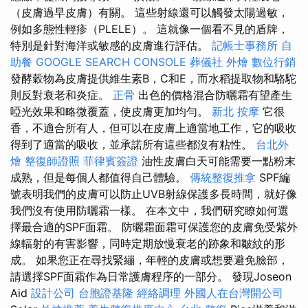
（皮膚過早皮膚）有關。 這些射線還可以觸發太陽過敏，
例如多態性輕疹（PLELE）。 這就像一個看不見的盾牌，
特別是針對海洋或敏感的皮膚進行評估。
記帳士事務所
自
助餐
GOOGLE SEARCH CONSOLE
葬儀社
外燴
數位行銷
發酵穀物為皮膚提供維生素B，C和E，而水稻提取物和駱駝
則反對衰老和炎症。
正骨
出色的價格混合防曬霜有望產生
啞光效果和略微覆蓋，使皮膚更加均勻。
新北 按摩
它很
香，不適合所有人，但可以在皮膚上適當地工作，它的吸收
得到了適當的吸收，並承諾所有這些都沒有粘性。
台北外
燴
整復師證照
菲律賓簽證
油性皮膚白天可能需要一點粉末
成熟，但是每個人都值得自己體驗。
傳統整復推拿
SPF編
號表明我們的皮膚可以防止UVB射線保護多長時間，就好像
我們沒有使用防曬霜一樣。 在本文中，我們研究瞭如何選
擇最合適的SPF面霜。 防曬霜面霜可保護您的皮膚免受紫外
線輻射的有害影響，同時定期放慢衰老的跡象和皺紋的形
成。 如果您正在尋找緊繃，年輕的皮膚或想要避免臉部，
請選擇SPF面霜作為日常護膚程序的一部分。 發現Joseon
Aid
設計公司
台胞證基隆
經絡調理
外國人在台灣開公司