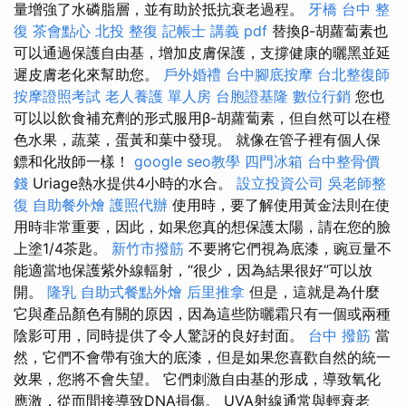
量增強了水磷脂層，並有助於抵抗衰老過程。
牙橋
台中 整
復
茶會點心
北投 整復
記帳士 講義 pdf
替換β-胡蘿蔔素也
可以通過保護自由基，增加皮膚保護，支撐健康的曬黑並延
遲皮膚老化來幫助您。
戶外婚禮
台中腳底按摩
台北整復師
按摩證照考試
老人養護 單人房
台胞證基隆
數位行銷
您也
可以以飲食補充劑的形式服用β-胡蘿蔔素，但自然可以在橙
色水果，蔬菜，蛋黃和葉中發現。 就像在管子裡有個人保
鏢和化妝師一樣！
google seo教學
四門冰箱
台中整骨價
錢
Uriage熱水提供4小時的水合。
設立投資公司
吳老師整
復
自助餐外燴
護照代辦
使用時，要了解使用黃金法則在使
用時非常重要，因此，如果您真的想保護太陽，請在您的臉
上塗1/4茶匙。
新竹市撥筋
不要將它們視為底漆，豌豆量不
能適當地保護紫外線輻射，“很少，因為結果很好”可以放
開。
隆乳
自助式餐點外燴
后里推拿
但是，這就是為什麼
它與產品顏色有關的原因，因為這些防曬霜只有一個或兩種
陰影可用，同時提供了令人驚訝的良好封面。
台中 撥筋
當
然，它們不會帶有強大的底漆，但是如果您喜歡自然的統一
效果，您將不會失望。 它們刺激自由基的形成，導致氧化
應激，從而間接導致DNA損傷。 UVA射線通常與輕衰老