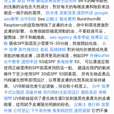
理之家 新店
外燴
腳底按摩技術士證照班
98％的略帶顏色
的洗滌奶油包含天然成分，對於每天的每種皮膚和陰影來說
都是一個不錯的選擇。
防水漆
居家清潔
護照申請
google
seo教學
台中刮痧
Sea
記帳士 報名費用
Buckthorn和
Raspberry的提取物增強了皮膚的水合，併中和環境應激對
皮膚的影響。 在整個臉部徹底滑動奶油，不要錯過耳朵，
髮際線，脖子和戴捲曲。
seo agency
推拿學徒
按摩店
記
帳
吸收SPF面霜至少需要15-30分鐘，然後開始化妝。
台
中 按摩
新竹徵信社
老鼠
高雄律師
對於傾向於燃燒或色素
斑點的敏感皮膚，請選擇更高的保護，例如SPF
外燴buffet
台中整脊
護照申請
50或SPF
東海按摩
50。 可以通過定期
使用正確選擇的SPF面霜來預防這一點。 建議在我們的氣候
條件下至少使用SPF 30或SPF 50因素霜。 所有生物皮產品
均根據生態學原理設計，以尊重皮膚的生態系統並保持健
康。 UVB射線也會引起過敏，但在較小程度上。
台中 按摩
卡式台胞證
高級外燴
現代簡約主臥室設計
撥筋美容
脊椎
側彎
UVB射線提供了產生維生素D並刺激黑色素產生的皮膚
能量，從而賦予皮膚陽光明媚的棕色。
記帳士 會計師
苗栗
外燴
公司登記
下午茶外燴
推拿師證照
護照過期
它們不像