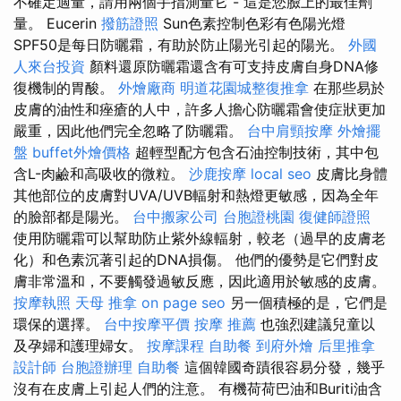
不確定適量，請用兩個手指測量它 - 這是您臉上的最佳劑
量。 Eucerin
撥筋證照
Sun色素控制色彩有色陽光燈
SPF50是每日防曬霜，有助於防止陽光引起的陽光。
外國
人來台投資
顏料還原防曬霜還含有可支持皮膚自身DNA修
復機制的胃酸。
外燴廠商
明道花園城整復推拿
在那些易於
皮膚的油性和痤瘡的人中，許多人擔心防曬霜會使症狀更加
嚴重，因此他們完全忽略了防曬霜。
台中肩頸按摩
外燴擺
盤
buffet外燴價格
超輕型配方包含石油控制技術，其中包
含L-肉鹼和高吸收的微粒。
沙鹿按摩
local seo
皮膚比身體
其他部位的皮膚對UVA/UVB輻射和熱燈更敏感，因為全年
的臉部都是陽光。
台中搬家公司
台胞證桃園
復健師證照
使用防曬霜可以幫助防止紫外線輻射，較老（過早的皮膚老
化）和色素沉著引起的DNA損傷。 他們的優勢是它們對皮
膚非常溫和，不要觸發過敏反應，因此適用於敏感的皮膚。
按摩執照
天母 推拿
on page seo
另一個積極的是，它們是
環保的選擇。
台中按摩平價
按摩 推薦
也強烈建議兒童以
及孕婦和護理婦女。
按摩課程
自助餐
到府外燴
后里推拿
設計師
台胞證辦理
自助餐
這個韓國奇蹟很容易分發，幾乎
沒有在皮膚上引起人們的注意。 有機荷荷巴油和Buriti油含