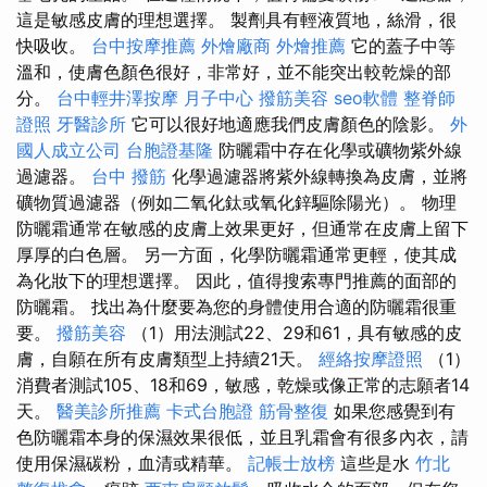
這是敏感皮膚的理想選擇。 製劑具有輕液質地，絲滑，很
快吸收。
台中按摩推薦
外燴廠商
外燴推薦
它的蓋子中等
溫和，使膚色顏色很好，非常好，並不能突出較乾燥的部
分。
台中輕井澤按摩
月子中心
撥筋美容
seo軟體
整脊師
證照
牙醫診所
它可以很好地適應我們皮膚顏色的陰影。
外
國人成立公司
台胞證基隆
防曬霜中存在化學或礦物紫外線
過濾器。
台中 撥筋
化學過濾器將紫外線轉換為皮膚，並將
礦物質過濾器（例如二氧化鈦或氧化鋅驅除陽光）。 物理
防曬霜通常在敏感的皮膚上效果更好，但通常在皮膚上留下
厚厚的白色層。 另一方面，化學防曬霜通常更輕，使其成
為化妝下的理想選擇。 因此，值得搜索專門推薦的面部的
防曬霜。 找出為什麼要為您的身體使用合適的防曬霜很重
要。
撥筋美容
（1）用法測試22、29和61，具有敏感的皮
膚，自願在所有皮膚類型上持續21天。
經絡按摩證照
（1）
消費者測試105、18和69，敏感，乾燥或像正常的志願者14
天。
醫美診所推薦
卡式台胞證
筋骨整復
如果您感覺到有
色防曬霜本身的保濕效果很低，並且乳霜會有很多內衣，請
使用保濕碳粉，血清或精華。
記帳士放榜
這些是水
竹北