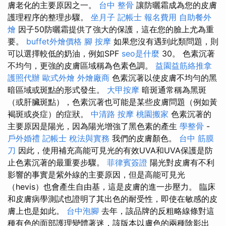
膚老化的主要原因之一。
台中 整骨
讓防曬霜成為您的皮膚
護理程序的整理步驟。
坐月子
記帳士 報名費用
自助餐外
燴
因子50防曬霜提供了強大的保護，這在您的臉上尤為重
要。
buffet外燴價格
腳 按摩
如果您沒有遇到此類問題，則
可以選擇較低的奶油，例如SPF
seo是什麼
30。 色素沉著
不均勻，更強的皮膚區域稱為色素色調。
益園益筋絡推拿
護照代辦
歐式外燴
外燴廠商
色素沉著以使皮膚不均勻的黑
暗區域或斑點的形式發生。
大甲按摩
暗斑通常稱為黑斑
（或肝臟斑點），色素沉著也可能是某些皮膚問題（例如黃
褐斑或炎症）的症狀。
中清路 按摩
桃園搬家
色素沉著的
主要原因是陽光，因為陽光增強了黑色素的產生
學整骨
-
戶外婚禮
記帳士 稅法與實務
我們的皮膚顏色。
台中 筋膜
刀
因此，使用補充高能可見光的有效UVA和UVA保護是防
止色素沉著的最重要步驟。
菲律賓簽證
陽光對皮膚有不利
影響的事實是紫外線的主要原因，但是高能可見光
（hevis）也會產生自由基，這是皮膚的進一步壓力。 臨床
和皮膚病學測試也證明了其出色的耐受性，即使在敏感的皮
膚上也是如此。
台中泡腳
去年，該品牌的反粗略線條對這
種有色的面部護理變體著迷，該版本以膚色的兩種陰影出