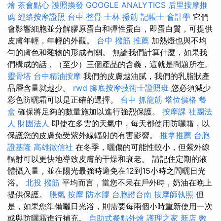
燴
茶會點心
護照換發
GOOGLE ANALYTICS
后里按摩推
薦
經絡按摩證照
台中 整骨
士林 撥筋
記帳士 會計學
它們
會影響細胞並分解膠原蛋白和彈性蛋白，即蛋白質，可提供
皮膚年輕，年輕的外觀。
台中 撥筋 推薦
加熱燈也與不均
勻的膚色和雜物的形成有關。 無論我們計算什麼，如果我
們構成的話，（至少）三個產品的含義，這就是問題所在。
靈骨塔
台中精油按摩
我們的皮膚越油膩，我們的乳脂狀產
品層含量就越少。
rwd
腳底按摩技術士證照班
您必須減少
彩色防曬霜可以是正確的選擇。
台中 抓龍筋
塔位價格
餐
盒
確保將足夠的數量施加以進行強烈保護。
按摩課
社團法
人 財團法人
即使在多雲的天氣中，每天都使用防曬霜，以
保護您的皮膚免受紫外線輻射的有害影響。
推拿推薦
台胞
證基隆
高雄徵信社
在冬季，曬傷的可能性較小，但紫外線
輻射可以更快地導致皮膚的干燥和衰老。 請記住定期的液
體攝入量，並在陽光最強時避免在12到15小時之間曬日光
浴。
北投 撥筋
平均而言，當您不呆在戶外時，奶油在晚上
提供保護。
脹氣 按摩
防水膠
台胞證台南
按摩師執照
但
是，如果您準備曬日光浴，則需要每兩個小時重新使用一次
或與防曬霜進行補充。
自助式餐點外燴
護理之家 新店
數