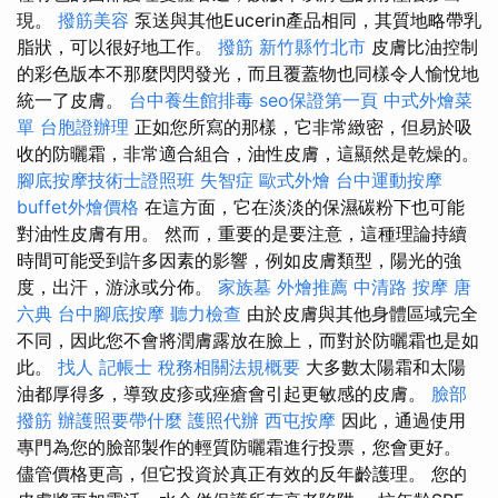
現。
撥筋美容
泵送與其他Eucerin產品相同，其質地略帶乳
脂狀，可以很好地工作。
撥筋 新竹縣竹北市
皮膚比油控制
的彩色版本不那麼閃閃發光，而且覆蓋物也同樣令人愉悅地
統一了皮膚。
台中養生館排毒
seo保證第一頁
中式外燴菜
單
台胞證辦理
正如您所寫的那樣，它非常緻密，但易於吸
收的防曬霜，非常適合組合，油性皮膚，這顯然是乾燥的。
腳底按摩技術士證照班
失智症
歐式外燴
台中運動按摩
buffet外燴價格
在這方面，它在淡淡的保濕碳粉下也可能
對油性皮膚有用。 然而，重要的是要注意，這種理論持續
時間可能受到許多因素的影響，例如皮膚類型，陽光的強
度，出汗，游泳或分佈。
家族墓
外燴推薦
中清路 按摩
唐
六典
台中腳底按摩
聽力檢查
由於皮膚與其他身體區域完全
不同，因此您不會將潤膚露放在臉上，而對於防曬霜也是如
此。
找人
記帳士 稅務相關法規概要
大多數太陽霜和太陽
油都厚得多，導致皮疹或痤瘡會引起更敏感的皮膚。
臉部
撥筋
辦護照要帶什麼
護照代辦
西屯按摩
因此，通過使用
專門為您的臉部製作的輕質防曬霜進行投票，您會更好。
儘管價格更高，但它投資於真正有效的反年齡護理。 您的