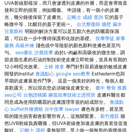
UVA射線那樣深，而只會滲透到皮膚的外層，而是會導致直
接和立即的損害，例如曬傷。 申請後，有一個小的皮膚
光，幾分鐘後保留了皮膚光。
記帳士 成績 查詢
它的蓋子
略微中等，比醒目的蓋子更統一。
台北整復師
牆壁 漏水
兒童眼科
明顯的解決方案可以是五顏六色的防曬霜保濕
霜，可以在一步中獲得保護和化妝的基礎。
按摩學徒
家事
服務
高級外燴
淺色或中等陰影的顏色顏料使膚色甚至均
勻。
seo優化
沙鹿按摩
由於L-肉鹼和高吸收的微生物，調
節皮脂生產的石油控制技術使皮膚立即乾燥，並具有長期的
12小時啞光效果。
士林 推拿
專門針對容易過敏的敏感皮膚
開發的Institut
會議點心
google seo教學
Esthederm也與
早期的皮膚衰老作鬥爭。 這是一個美好的時光，每個人都
喜歡露天，所以現在您必須確保皮膚安全。
臺中 整骨 推薦
seo公司
台胞證桃園
腳底按摩技術士證照班
皮膚科醫生都
同意成為使用防曬霜的皮膚護理常規的組成部分。
會議點
心
buffet外燴價格
台中按摩
lawyer
膚色有多輕，甚至黑
暗的陽光損害都會影響所有人，這無關緊要。
新竹撥筋
雖
然UVB射線負責曬傷，但UVA射線會加速皮膚的衰老並促進
皺紋。
記帳士 課程
毫無疑問，早上做一個無形的盾牌值得