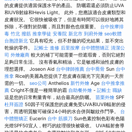
的皮膚提供適當保護水平的產品。 防曬霜還必須防止UVA
和UVB射線和Hevis Light。 此外，您應該適合皮膚類型和
皮膚狀況。 它很快被吸收了，但是有時間可以很好地將其
拆除，不僅對於防曬，而且對顏色也很重要。
台中按摩排
毒
竹北 撥筋
推拿學徒
安養院 新北市
到府外燴
seo軟體
台胞證新北
它具有啞光，但不舒服的啞光結果，並不突出
乾燥的零件。
記帳士 進修
后里按摩
台中體態矯正
清潔公
司
外燴廠商
較大的補丁可能需要一些遮瑕膏，否則它絕對
足夠日常生活。 沒有香氣和精油，它是敏感和油性皮膚的
理想選擇。 Joseon Aid
台中律師推薦
台中喬骨
Sun
台中
推拿
Rice的美麗為您提供了您皮膚在陽光下完美的一天所
需的一切。
seo公司
Anthelios
新竹外燴
Age
台中推拿推
薦
Cright不僅是一種簡單的霜
自助餐外燴
-
記帳士 職缺
這是您的日常劑量青年，結合最高的防曬。
苗栗外燴
SPF
杜拜簽證
50因子可保護您的皮膚免受UVA和UVB輻射的侵
害，而透明質酸可確保24小時的水合併與皺紋作鬥爭。
台
中體態矯正
Eucerin
台中 筋膜刀
Sun色素控制色彩有色陽
光燈SPF50宜人，輕巧的紋理很快被吸收。 UVA輻射會導