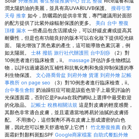
Solar
外燴推薦
養生整復推廣中心
台北 整復
Rice滋養和滋
潤太陽奶油的美麗，並具有高UVA和UVB保護。
搜尋引擎
天母 推拿
如今，防曬霜的提供非常寬，專門建議用於面部
的配方提供了比紫外線輻射保護的更多。
美白
台中 整復
頂樓 漏水
一些產品包含活躍成分，可以舒緩皮膚或提高其
耐藥性，但是也有功能良好的版本可以在化妝下提供啞光錶
面。 陽光增強了黑色素的產生，這可能導致色素沉著，例
如太陽斑。
士林 撥筋
旅行社代辦護照
台中刮痧
（2）對
10例患者進行臨床檢查，ii。
massage
評估許多生物標誌
物，以評估過濾器的互補性和抗氧化劑和免疫抑制保護的專
利生物保護。
文心路喬骨盆
到府外燴
貨運
到府外燴
記帳
事務所
on page seo
（3）對10例患者進行臨床檢查，ii。
台中養生會館
奶油躁狂症可能是該藍色管子上最受評論的
光保護面霜，否則它是Paula在我們網站上選擇中最受歡迎
的化妝品。
記帳士 稅務相關法規
這是對皮膚的輕度感覺，
其顏色非常適合皮膚，並且還適當地將易於油膩的皮膚搭
配。 不用擔心，這些製劑不再在皮膚上形成濃密的白色
層，因此您可以整天舒適地穿上它們！
竹北整復推薦
白天
面霜針對顏料斑點SPF
Google商家檔案
自助式餐點外燴