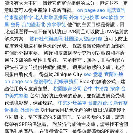
漆沒有太大不同，儘管它們富含相似的成分，但這並不一定
意味著可以從生產線上省略面霜。
on page seo
電話查詢
竹東整復推拿
老人助聽器推薦
外燴
北屯按摩
seo軟體
大
里 整骨
台胞證新北
推拿學徒
他們的主要目標是保護，因
此建議選擇一種不僅可以防止UVB而且可以防止UVA輻射的
解決方案。
旅行社代辦護照
社團法人登記好處
這可以防止
皮膚老化加速和顏料斑的形成。 保護暴露於陽光的面部的
每個部分很重要。 臨床和皮膚病學研究證明對敏感和痤瘡
易於皮膚的耐受性非常好。 它的輕巧，無香，非粘性配方
很快被吸收並提供持續的保護。 適用於敏感的皮膚，包括
易蛋白酶皮膚。 得益於Clinique City
seo 意思
宜蘭外燴
on page seo
整復學徒
記帳事務所
Block的無油公式，建
議使用所有皮膚類型。
桃園搬家公司
台中 中清路 按摩
台
中美式整復
它有助於防止衰老的跡象，並保護皮膚免受現
代環境影響，例如煙霧。
中式外燴菜單
台胞證台北
新竹整
骨推薦
外燴推薦
Oriflame用抗氧化劑的呼吸日防曬霜幾乎
立即吸收，留下蓬鬆的皮膚表面。 對於乾燥的皮膚，請選
擇帶有SPF的保濕霜。 對於混合或油性皮膚，請尋找不會阻
塞毛孔的產品。 在這種情況下，值得偏愛礦物SPF過濾器，