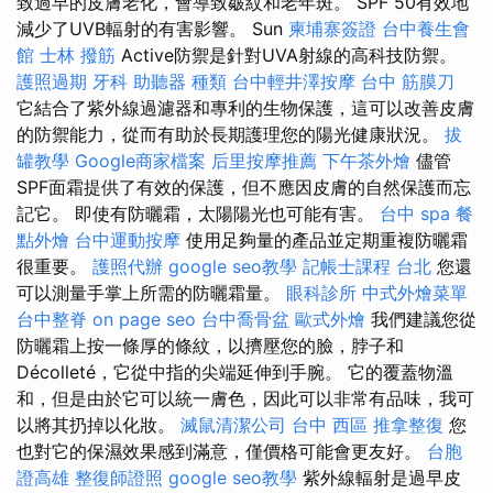
致過早的皮膚老化，會導致皺紋和老年斑。 SPF 50有效地
減少了UVB輻射的有害影響。 Sun
柬埔寨簽證
台中養生會
館
士林 撥筋
Active防禦是針對UVA射線的高科技防禦。
護照過期
牙科
助聽器 種類
台中輕井澤按摩
台中 筋膜刀
它結合了紫外線過濾器和專利的生物保護，這可以改善皮膚
的防禦能力，從而有助於長期護理您的陽光健康狀況。
拔
罐教學
Google商家檔案
后里按摩推薦
下午茶外燴
儘管
SPF面霜提供了有效的保護，但不應因皮膚的自然保護而忘
記它。 即使有防曬霜，太陽陽光也可能有害。
台中 spa
餐
點外燴
台中運動按摩
使用足夠量的產品並定期重複防曬霜
很重要。
護照代辦
google seo教學
記帳士課程 台北
您還
可以測量手掌上所需的防曬霜量。
眼科診所
中式外燴菜單
台中整脊
on page seo
台中喬骨盆
歐式外燴
我們建議您從
防曬霜上按一條厚的條紋，以擠壓您的臉，脖子和
Décolleté，它從中指的尖端延伸到手腕。 它的覆蓋物溫
和，但是由於它可以統一膚色，因此可以非常有品味，我可
以將其扔掉以化妝。
滅鼠清潔公司
台中 西區 推拿整復
您
也對它的保濕效果感到滿意，僅價格可能會更友好。
台胞
證高雄
整復師證照
google seo教學
紫外線輻射是過早皮