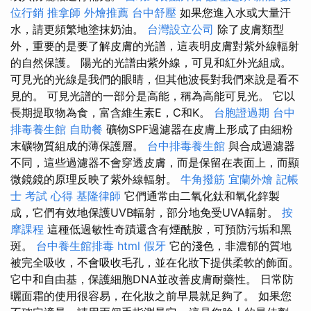
位行銷
推拿師
外燴推薦
台中舒壓
如果您進入水或大量汗
水，請更頻繁地塗抹奶油。
台灣設立公司
除了皮膚類型
外，重要的是要了解皮膚的光譜，這表明皮膚對紫外線輻射
的自然保護。 陽光的光譜由紫外線，可見和紅外光組成。
可見光的光線是我們的眼睛，但其他波長對我們來說是看不
見的。 可見光譜的一部分是高能，稱為高能可見光。 它以
長期提取物為食，富含維生素E，C和K。
台胞證過期
台中
排毒養生館
自助餐
礦物SPF過濾器在皮膚上形成了由細粉
末礦物質組成的薄保護層。
台中排毒養生館
與合成過濾器
不同，這些過濾器不會穿透皮膚，而是保留在表面上，而顯
微鏡鏡的原理反映了紫外線輻射。
牛角撥筋
宜蘭外燴
記帳
士 考試 心得
基隆律師
它們通常由二氧化鈦和氧化鋅製
成，它們有效地保護UVB輻射，部分地免受UVA輻射。
按
摩課程
這種低過敏性奇蹟還含有煙酰胺，可預防污垢和黑
斑。
台中養生館排毒
html
假牙
它的淺色，非濃郁的質地
被完全吸收，不會吸收毛孔，並在化妝下提供柔軟的飾面。
它中和自由基，保護細胞DNA並改善皮膚耐藥性。 日常防
曬面霜的使用很容易，在化妝之前早晨就足夠了。 如果您