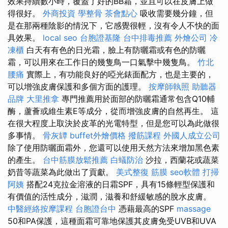
效果持續數小時，覆蓋了好的BB霜，並且可以在皮膚上做
得很好。
外商投資
學整骨
茶會點心
吸收需要幾分鐘，但
是在那兩種陰影的情況下，它感覺很輕，沒有令人不快的面
具效果。
local seo
台胞證基隆
台中排毒推薦
外燴公司
冷
凍櫃
白天有有色的日光霜，臉上有防曬霜或有色的防曬
霜，可以用來在工作日的幾隻鳥一口氣擊中幾隻鳥。
竹北
腰痛
實際上，有功能良好的啞光錶面配方，也是主要的，
可以增強皮膚保護和多個方面的護理。
按摩師執照
助聽器
品牌
大里推拿
專門推薦用於面部的防曬霜通常包含Q10輔
酶，蘆薈或維生素E等成分，從而增強皮膚的自然再生。 這
在很大程度上取決於皮革的光電特型，但是您可以為此做很
多事情。
骨灰罈
buffet外燴價格
撥筋課程
外國人成立公司
除了使用防曬面霜外，您還可以使用天然方法來增加黑色素
的產生。
台中筋膜放鬆推薦
白蟻防治
沙拉，西蘭花或蔬菜
奶昔等蔬菜為此做出了貢獻。
美式整復 筋膜
seo軟體
打掃
阿姨
搭配24克拉金溶液的日霜SPF，具有15條輕型保護和
有價值的活性成分，滋潤，滋養和舒緩敏感的脫水皮膚。
中醫經絡按摩課程
台胞證台中
憑藉最高的SPF
massage
50和PA保護，這種面霜可靠地保護其皮膚免受UVB和UVA