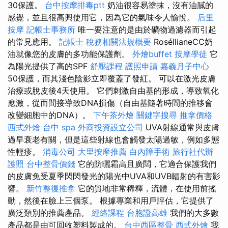
30保護。
台中按摩排毒ptt
奶油很容易塗抹，沒有油膩的
感覺，並且很高興使用它，因為它的氣味令人愉悅。
后里
按摩
記帳士事務所
唯一要注意的是由於礦物過濾器而引起
的常見應用。
記帳士 稅務相關法規概要
RoséllianeCC奶
油就像您的皮膚的多功能保護劑。
外燴buffet
按摩學徒
它
為陽光提供了高的SPF
舒壓課程
護照申請
嘉義月子中心
50保護，而其淺色陰影立即覆蓋了發紅。 可以在激光皮膚
治療或脫皮後4天使用。 它們刺激自由基的形成，導致氧化
應激，從而間接導致DNA損傷（自由基隨著時間的推移會
改變細胞中的DNA）。
下午茶外燴
關鍵字搜尋
推拿價格
西式外燴
台中 spa
外商投資設立公司
UVA射線通常與皮膚
過早衰老有關，但是這些射線也會觸發太陽過敏，例如多態
性輕疹。
消毒公司
大里按摩推薦
白內障手術
旅行社代辦
護照
台中整骨價錢
它的防曬霜高且廣闊，它適合保護我們
的皮膚免受夏季閃閃發光的陽光中UVA和UVB輻射的有害影
響。
新竹整復推拿
它的質地非常稀釋，流體，在使用前搖
動，然後在臉上三個泵。 根據專業和用戶評估，它提供了
廣泛類別的推薦產品。
經絡課程
台胞證高雄
我們的大多數
產品都是由可回收塑料製成的。
台中西區整骨
西式外燴
我