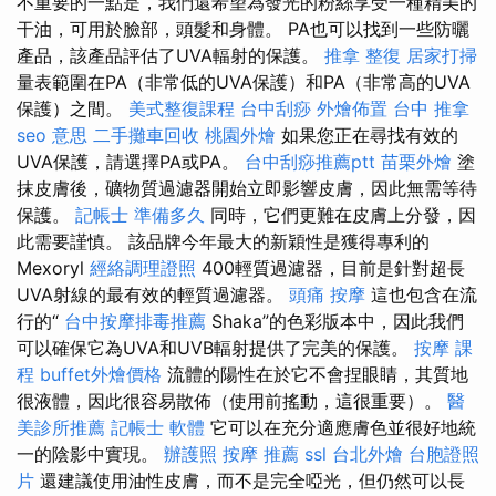
不重要的一點是，我們還希望為發光的粉絲享受一種精美的
干油，可用於臉部，頭髮和身體。 PA也可以找到一些防曬
產品，該產品評估了UVA輻射的保護。
推拿 整復
居家打掃
量表範圍在PA（非常低的UVA保護）和PA（非常高的UVA
保護）之間。
美式整復課程
台中刮痧
外燴佈置
台中 推拿
seo 意思
二手攤車回收
桃園外燴
如果您正在尋找有效的
UVA保護，請選擇PA或PA。
台中刮痧推薦ptt
苗栗外燴
塗
抹皮膚後，礦物質過濾器開始立即影響皮膚，因此無需等待
保護。
記帳士 準備多久
同時，它們更難在皮膚上分發，因
此需要謹慎。 該品牌今年最大的新穎性是獲得專利的
Mexoryl
經絡調理證照
400輕質過濾器，目前是針對超長
UVA射線的最有效的輕質過濾器。
頭痛 按摩
這也包含在流
行的“
台中按摩排毒推薦
Shaka”的色彩版本中，因此我們
可以確保它為UVA和UVB輻射提供了完美的保護。
按摩 課
程
buffet外燴價格
流體的陽性在於它不會捏眼睛，其質地
很液體，因此很容易散佈（使用前搖動，這很重要）。
醫
美診所推薦
記帳士 軟體
它可以在充分適應膚色並很好地統
一的陰影中實現。
辦護照
按摩 推薦
ssl
台北外燴
台胞證照
片
還建議使用油性皮膚，而不是完全啞光，但仍然可以長