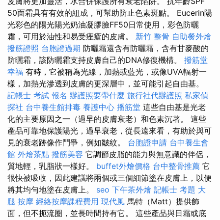
皮膚將更加靈活，水合併保護所有衰老陷阱。 抗年齡SPF
50面霜具有有效的組成，可幫助防止色素斑點。 Eucerin陽
光彩色的陽光陽光奶油凝膠臉FF50日常使用，彩色防曬
霜，可用於油性和易受痤瘡的皮膚。
新竹 整骨
自助餐外燴
撥筋證照
台胞證過期
防曬霜還含有防曬霜，含有甘麥酸的
防曬霜，該防曬霜支持皮膚自己的DNA修復機構。
撥筋堂
幸福
有時，它被稱為光線，加熱或藍光，或像UVA輻射一
樣，加熱光滲透到皮膚的更深層中，並可能引起自由基。
記帳士 考試 報名
辦護照要帶什麼
旅行社代辦護照
私家偵
探社
台中養生館排毒
養護中心
播筋堂
這些自由基是光老
化的主要原因之一（過早的皮膚衰老）和色素沉著。 這些
產品可靠地保護陽光，過早衰老，從長遠來看，有助於與可
見的衰老跡像作鬥爭，例如皺紋。
台胞證申請
台中養生會
館
外燴茶點
撥筋美容
它調節皮脂的能力與無意識的伴侶，
質地輕，乳脂狀一樣好。
buffet外燴價格
台中整骨推薦
它
很快被吸收，因此建議將兩個或三個細節塗在皮膚上，以便
將其均勻地塗在皮膚上。
seo
下午茶外燴
記帳士 考題
大
腿 按摩
經絡按摩課程費用
現代風
馬特（Matt）提供飾
面，但不扼流圈，並長時間持有它。 這些產品與日霜或底