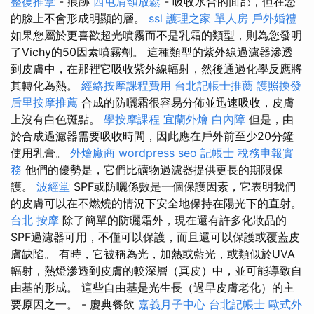
整復推拿
- 痕跡
西屯肩頸放鬆
- 吸收水合的面部，但在您
的臉上不會形成明顯的層。
ssl
護理之家 單人房
戶外婚禮
如果您屬於更喜歡超光噴霧而不是乳霜的類型，則為您發明
了Vichy的50因素噴霧劑。 這種類型的紫外線過濾器滲透
到皮膚中，在那裡它吸收紫外線輻射，然後通過化學反應將
其轉化為熱。
經絡按摩課程費用
台北記帳士推薦
護照換發
后里按摩推薦
合成的防曬霜很容易分佈並迅速吸收，皮膚
上沒有白色斑點。
學按摩課程
宜蘭外燴
白內障
但是，由
於合成過濾器需要吸收時間，因此應在戶外前至少20分鐘
使用乳膏。
外燴廠商
wordpress seo
記帳士 稅務申報實
務
他們的優勢是，它們比礦物過濾器提供更長的期限保
護。
波經堂
SPF或防曬係數是一個保護因素，它表明我們
的皮膚可以在不燃燒的情況下安全地保持在陽光下的直射。
台北 按摩
除了簡單的防曬霜外，現在還有許多化妝品的
SPF過濾器可用，不僅可以保護，而且還可以保護或覆蓋皮
膚缺陷。 有時，它被稱為光，加熱或藍光，或類似於UVA
輻射，熱燈滲透到皮膚的較深層（真皮）中，並可能導致自
由基的形成。 這些自由基是光生長（過早皮膚老化）的主
要原因之一。 - 慶典餐飲
嘉義月子中心
台北記帳士
歐式外